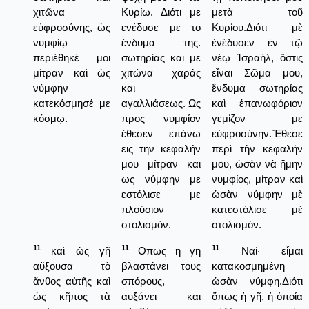
χιτῶνα
Κυρίω. Διότι με
μετὰ τοῦ
εὐφροσύνης, ὡς
ενέδυσε με το
Κυρίου.Διότι μὲ
νυμφίῳ
ένδυμα της.
ἐνέδυσεν ἐν τῷ
περιέθηκέ μοι
σωτηρίας και με
νέῳ Ἰσραήλ, ὅστις
μίτραν καὶ ὡς
χιτώνα χαράς
εἶναι Σῶμα μου,
νύμφην
και
ἔνδυμα σωτηρίας
κατεκόσμησέ με
αγαλλιάσεως. Ως
καὶ ἐπανωφόριον
κόσμῳ.
προς νυμφίον
γεμίζον με
έθεσεν επάνω
εὐφροσύνην.Ἔθεσε
εις την κεφαλήν
περὶ τὴν κεφαλήν
μου μίτραν και
μου, ὡσὰν νὰ ἤμην
ως νύμφην με
νυμφίος, μίτραν καὶ
εστόλισε με
ὡσὰν νύμφην μὲ
πλούσιον
κατεστόλισε μὲ
στολισμόν.
στολισμόν.
11
11
11
καὶ ὡς γῆ
Οπως η γη
Ναί· εἶμαι
αὔξουσα τὸ
βλαστάνει τους
κατακοσμημένη
ἄνθος αὐτῆς καὶ
σπόρους,
ὡσὰν νύμφη.Διότι
ὡς κῆπος τὰ
αυξάνει και
ὅπως ἡ γῆ, ἡ ὁποία