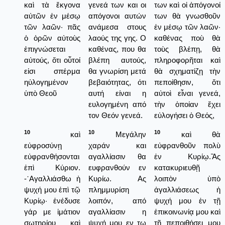
καὶ τὰ ἔκγονα
γενεά των και οι
των καὶ οἱ ἀπόγονοί
αὐτῶν ἐν μέσῳ
απόγονοι αυτών
των θὰ γνωσθοῦν
τῶν λαῶν· πᾶς
ανάμεσα στους
ἐν μέσῳ τῶν λαῶν·
ὁ ὁρῶν αὐτοὺς
λαούς της γης. Ο
καθένας ποὺ θὰ
ἐπιγνώσεται
καθένας, που θα
τοὺς βλέπῃ, θὰ
αὐτούς, ὅτι οὗτοί
βλέπη αυτούς,
πληροφορῆται καὶ
εἰσι σπέρμα
θα γνωρίση μετά
θὰ σχηματίζῃ τὴν
ηὐλογημένον
βεβαιότητας, ότι
πεποίθησιν, ὅτι
ὑπὸ Θεοῦ
αυτή είναι η
αὐτοὶ εἶναι γενεά,
ευλογημένη από
τὴν ὁποίαν ἔχει
τον Θεόν γενεά.
εὐλογήσει ὁ Θεός,
10
10
10
καὶ
Μεγάλην
καὶ θὰ
εὐφροσύνῃ
χαράν και
εὐφρανθοῦν πολὺ
εὐφρανθήσονται
αγαλλίασιν θα
ἐν Κυρίῳ.Ἂς
ἐπὶ Κύριον.
ευφρανθούν εν
κατακυριευθῇ
-᾿Αγαλλιάσθω ἡ
Κυρίω. Ας
λοιπὸν ὑπὸ
ψυχή μου ἐπὶ τῷ
πλημμυρίση
ἀγαλλιάσεως ἡ
Κυρίῳ· ἐνέδυσε
λοιπόν, από
ψυχή μου ἐν τῇ
γάρ με ἱμάτιον
αγαλλίασιν η
ἐπικοινωνίᾳ μου καὶ
σωτηρίου καὶ
ψυχή μου εν τω
τῇ πεποιθήσει μου