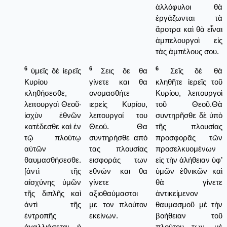
ἀλλόφυλοι θὰ
ἐργάζωνται τὰ
ἄροτρα καὶ θὰ εἶναι
ἀμπελουργοὶ εἰς
τὰς ἀμπέλους σου.
6
6
6
ὑμεῖς δὲ ἱερεῖς
Σεις δε θα
Σεῖς δὲ θὰ
Κυρίου
γίνετε και θα
κληθῆτε ἱερεῖς τοῦ
κληθήσεσθε,
ονομασθήτε
Κυρίου, λειτουργοὶ
λειτουργοὶ Θεοῦ·
ιερείς Κυρίου,
τοῦ Θεοῦ.Θὰ
ἰσχὺν ἐθνῶν
λειτουργοί του
συντηρῆσθε δὲ ὑπὸ
κατέδεσθε καὶ ἐν
Θεού. Θα
τῆς πλουσίας
τῷ πλούτῳ
συντηρήσθε από
προσφορᾶς τῶν
αὐτῶν
τας πλουσίας
προσελκυομένων
θαυμασθήσεσθε.
εισφοράς των
εἰς τὴν ἀλήθειαν ὑφ’
[ἀντὶ τῆς
εθνών και θα
ὑμῶν ἐθνικῶν καὶ
αἰσχύνης ὑμῶν
γίνετε
θὰ γίνετε
τῆς διπλῆς καὶ
αξιοθαύμαστοι
ἀντικείμενον
ἀντὶ τῆς
με τον πλούτον
θαυμασμοῦ μὲ τὴν
ἐντροπῆς
εκείνων.
βοήθειαν τοῦ
ἀγαλλιάσεται ἡ
πλούτου των, μὲ