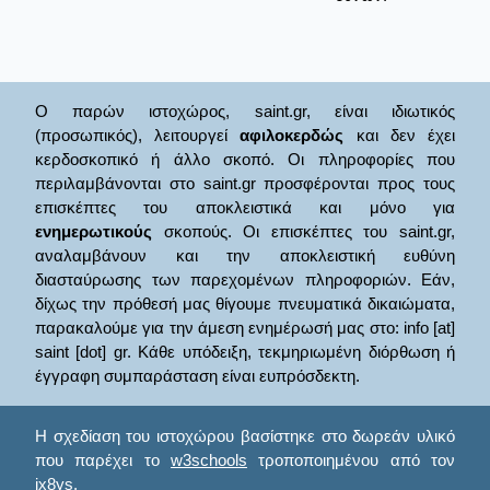
Ο παρών ιστοχώρος, saint.gr, είναι ιδιωτικός
(προσωπικός), λειτουργεί
αφιλοκερδώς
και δεν έχει
κερδοσκοπικό ή άλλο σκοπό. Οι πληροφορίες που
περιλαμβάνονται στο saint.gr προσφέρονται προς τους
επισκέπτες του αποκλειστικά και μόνο για
ενημερωτικούς
σκοπούς. Οι επισκέπτες του saint.gr,
αναλαμβάνουν και την αποκλειστική ευθύνη
διασταύρωσης των παρεχομένων πληροφοριών. Εάν,
δίχως την πρόθεσή μας θίγουμε πνευματικά δικαιώματα,
παρακαλούμε για την άμεση ενημέρωσή μας στο: info [at]
saint [dot] gr. Κάθε υπόδειξη, τεκμηριωμένη διόρθωση ή
έγγραφη συμπαράσταση είναι ευπρόσδεκτη.
Η σχεδίαση του ιστοχώρου βασίστηκε στο δωρεάν υλικό
που παρέχει το
w3schools
τροποποιημένου από τον
ix8ys.