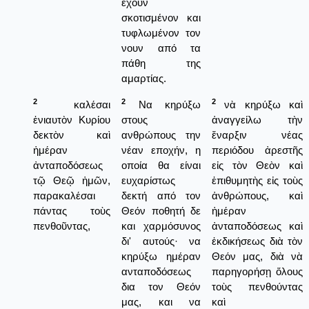
έχουν
σκοτισμένον και
τυφλωμένον τον
νουν από τα
πάθη της
αμαρτίας.
2
2
2
καλέσαι
Να κηρύξω
νὰ κηρύξω καὶ
ἐνιαυτὸν Κυρίου
στους
ἀναγγείλω τὴν
δεκτὸν καὶ
ανθρώπους την
ἔναρξιν νέας
ἡμέραν
νέαν εποχήν, η
περιόδου ἀρεστῆς
ἀνταποδόσεως
οποία θα είναι
εἰς τὸν Θεὸν καὶ
τῷ Θεῷ ἡμῶν,
ευχαρίστως
ἐπιθυμητὴς εἰς τοὺς
παρακαλέσαι
δεκτή από τον
ἀνθρώπους, καὶ
πάντας τοὺς
Θεόν ποθητή δε
ἡμέραν
πενθοῦντας,
και χαρμόσυνος
ἀνταποδόσεως καὶ
δι' αυτούς· να
ἐκδικήσεως διὰ τὸν
κηρύξω ημέραν
Θεόν μας, διὰ νὰ
ανταποδόσεως
παρηγορήσῃ ὅλους
δια τον Θεόν
τοὺς πενθούντας
μας, και να
καὶ