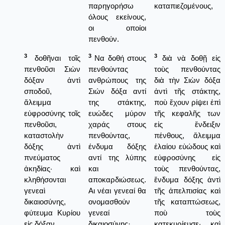
παρηγορήσω
καταπιεζομένους,
όλους εκείνους,
οι οποίοι
πενθούν.
3
3
3
δοθῆναι τοῖς
Να δοθή στους
διὰ νὰ δοθῇ εἰς
πενθοῦσι Σιὼν
πενθούντας
τοὺς πενθούντας
δόξαν ἀντὶ
ανθρώπους της
διὰ τὴν Σιὼν δόξα
σποδοῦ,
Σιών δόξα αντί
ἀντὶ τῆς στάκτης,
ἄλειμμα
της στάκτης,
ποὺ ἔχουν ρίψει ἐπὶ
εὐφροσύνης τοῖς
ευώδες μύρον
τῆς κεφαλῆς των
πενθοῦσι,
χαράς στους
εἰς ἔνδειξιν
καταστολὴν
πενθούντας,
πένθους, ἄλειμμα
δόξης ἀντὶ
ένδυμα δόξης
ἐλαίου εὐώδους καὶ
πνεύματος
αντί της λύπης
εὐφροσύνης εἰς
ἀκηδίας· καὶ
και
τοὺς πενθούντας,
κληθήσονται
αποκαρδιώσεως.
ἔνδυμα δόξης ἀντὶ
γενεαὶ
Αι νέαι γενεαί θα
τῆς ἀπελπισίας καὶ
δικαιοσύνης,
ονομασθούν
τῆς καταπτώσεως,
φύτευμα Κυρίου
γενεαί
ποὺ τοὺς
εἰς δόξαν.
δικαιοσύνης·
κατεκυρίευσε· καὶ