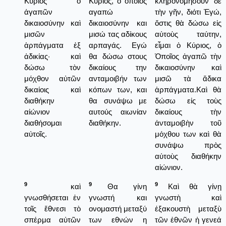
Κύριος ὁ
Κυριος, ο οποίος
κληρονομήσουν δὲ
ἀγαπῶν
αγαπώ
τὴν γῆν, διότι Ἐγώ,
δικαιοσύνην καὶ
δικαιοσύνην και
ὄστις θὰ δώσω εἰς
μισῶν
μισώ τας αδίκους
αὐτοὺς ταύτην,
ἁρπάγματα ἐξ
αρπαγάς. Εγώ
εἶμαι ὁ Κύριος, ὁ
ἀδικίας· καὶ
θα δώσω στους
Ὁποῖος ἀγαπῶ τὴν
δώσω τὸν
δικαίους την
δικαιοσύνην καὶ
μόχθον αὐτῶν
ανταμοιβήν των
μισῶ τὰ ἄδικα
δικαίοις καὶ
κόπων των, και
ἁρπάγματα.Καὶ θὰ
διαθήκην
θα συνάψω με
δώσω εἰς τοὺς
αἰώνιον
αυτούς αιωνίαν
δικαίους τὴν
διαθήσομαι
διαθήκην.
ἀνταμοιβὴν τοῦ
αὐτοῖς.
μόχθου των καὶ θὰ
συνάψω πρὸς
αὐτοὺς διαθήκην
αἰώνιον.
9
9
9
καὶ
Θα γίνη
Καὶ θὰ γίνῃ
γνωσθήσεται ἐν
γνωστή και
γνωστὴ καὶ
τοῖς ἔθνεσι τὸ
ονομαστή μεταξύ
ἐξακουστὴ μεταξὺ
σπέρμα αὐτῶν
των εθνών η
τῶν ἐθνῶν ἡ γενεά