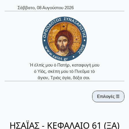
Σάββατο, 08 Αυγούστου 2026
Ἡ ἐλπίς μου ὁ Πατήρ, καταφυγή μου
ὁ Υἱός, σκέπη μου τὸ Πνεῦμα τὸ
ἅγιον, Τριὰς ἁγία, δόξα σοι.
Επιλογές ☰
ΗΣΑΪΑΣ - ΚΕΦΑΛΑΙΟ 61 (ΞΑ)