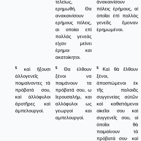
τελείως,
ἀνακαινίσουν
ερημωθή. Θα
πόλεις ἐρήμους, αἱ
ανακαινίσουν
ὁποῖαι ἐπὶ πολλὰς
ερήμους πόλεις,
γενεᾶς ἔμειναν
αι οποίαι επί
ἐρημωμέναι.
πολλάς γενεάς
είχαν μείνει
έρημοι και
ακατοίκητοι.
5
5
5
καὶ ἥξουσι
Θα έλθουν
Καὶ θὰ ἔλθουν
ἀλλογενεῖς
ξένοι να
ξένοι,
ποιμαίνοντες τὰ
ποιμάνουν τα
ἀποσπώμενοι ἐκ
πρόβατά σου,
πρόβατά σου, ω
τῆς παλαιᾶς
καὶ ἀλλόφυλοι
Ιερουσαλήμ, και
συγγενείας αὐτῶν
ἀροτῆρες καὶ
αλλόφυλοι ως
καὶ καθιστάμενοι
ἀμπελουργοί.
γεωργοί και
οἰκεῖοι σου καὶ
αμπελουργοί.
συγγενεῖς σου, οἱ
ὁποῖοι θὰ
ποιμαίνουν τὰ
πρόβατά σου· καὶ