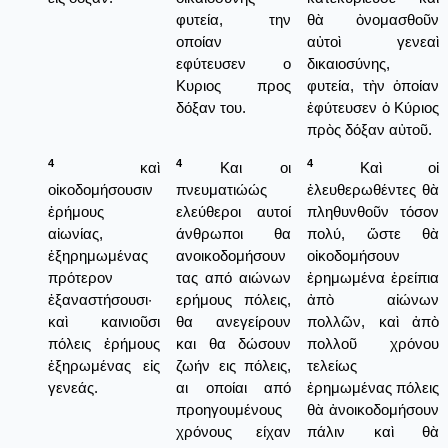
φυτεία, την
θὰ ὀνομασθοῦν
οποίαν
αὐτοὶ γενεαὶ
εφύτευσεν ο
δικαιοσύνης,
Κυριος προς
φυτεία, τὴν ὁποίαν
δόξαν του.
ἐφύτευσεν ὁ Κύριος
πρὸς δόξαν αὐτοῦ.
4
4
4
καὶ
Και οι
Καὶ οἱ
οἰκοδομήσουσιν
πνευματιώώς
ἐλευθερωθέντες θὰ
ἐρήμους
ελεύθεροι αυτοί
πληθυνθοῦν τόσον
αἰωνίας,
άνθρωποι θα
πολύ, ὥστε θὰ
ἐξηρημωμένας
ανοικοδομήσουν
οἰκοδομήσουν
πρότερον
τας από αιώνων
ἐρημωμένα ἐρείπια
ἐξαναστήσουσι·
ερήμους πόλεις,
ἀπὸ αἰώνων
καὶ καινιοῦσι
θα ανεγείρουν
πολλῶν, καὶ ἀπὸ
πόλεις ἐρήμους
και θα δώσουν
πολλοῦ χρόνου
ἐξηρωμένας εἰς
ζωήν εις πόλεις,
τελείως
γενεάς.
αι οποίαι από
ἐρημωμένας πόλεις
προηγουμένους
θὰ ἀνοικοδομήσουν
χρόνους είχαν
πάλιν καὶ θὰ