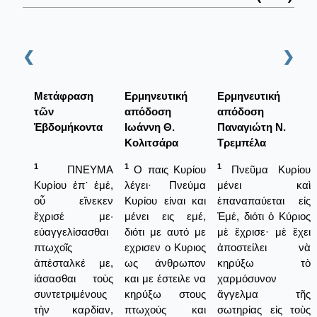
❮
❯
Μετάφραση
Ερμηνευτική
Ερμηνευτική
τῶν
απόδοση
απόδοση
Ἑβδομήκοντα
Ιωάννη Θ.
Παναγιώτη Ν.
Κολιτσάρα
Τρεμπέλα
1
1
1
ΠΝΕΥΜΑ
Ο παις Κυρίου
Πνεῦμα Κυρίου
Κυρίου ἐπ᾿ ἐμέ,
λέγει· Πνεύμα
μένει καὶ
οὗ εἵνεκεν
Κυρίου είναι και
ἐπαναπαύεται εἰς
ἔχρισέ με·
μένει εις εμέ,
Ἐμέ, διότι ὁ Κύριος
εὐαγγελίσασθαι
διότι με αυτό με
μὲ ἔχρισε· μὲ ἔχει
πτωχοῖς
εχρισεν ο Κυριος
ἀποστείλει νὰ
ἀπέσταλκέ με,
ως άνθρωπον
κηρύξω τὸ
ἰάσασθαι τοὺς
και με έστειλε να
χαρμόσυνον
συντετριμένους
κηρύξω στους
ἄγγελμα τῆς
τὴν καρδίαν,
πτωχούς και
σωτηρίας εἰς τοὺς