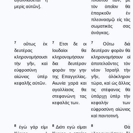
μερὶς αὐτῶν].
τὸν ὁποῖον θὰ
ἐπαρκοῦν ἐν
πλεονασμῷ εἰς τὰς
σωματικάς σας
ἀνάγκας.
7
7
7
οὕτως ἐκ
Ετσι δε οι
Οὕτω διὰ
δευτέρας
Ιουδαίοι θα
δευτέραν φορὰν θὰ
κληρονομήσουσι
κληρονομήσουν
κληρονομήσουν οἱ
τὴν γῆν, καὶ
δια δευτέραν
ἀποτελοῦντες τὸν
εὐφροσύνη
φοράν την γην
νέον Ἰσραὴλ τὴν
αἰώνιος ὑπὲρ
της Επαγγελίας.
γῆν, ὁλόκληρον
κεφαλῆς αὐτῶν.
Αιωνία χαρά και
τώρα, καὶ ὡς ἄλλος
αγαλλίασις θα
τις στέφανος θὰ
στεφανώνη τας
ὑπάρχῃ ὑπὲρ τὴν
κεφαλάς των.
κεφαλήν των
εὐφροσύνη αἰώνιος
καὶ παντοτινή.
8
8
8
ἐγὼ γάρ εἰμι
Διότι εγώ είμαι
Θὰ