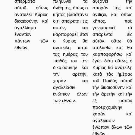
σπέρματα
πληθύνει τα
αὐξάνει τὴν
αὐτοῦ, οὕτως
άνθη της, όπως ο
σποράν της καὶ
ἀνατελεῖ Κύριος
κήπος βλαστάνει
ἀνθίζει, καὶ ὅπως
δικαιοσύνην καὶ
ο,τι σπείρεται εις
κῆπος, ποὺ
ἀγαλλίαμα
αυτόν, και
γονιμοποιεῖ τὰ
ἐναντίον
καρποφορεί, έτσι
σπαρέντα εἰς
πάντων τῶν
ο Κυριος θα
αὐτόν, οὕτω θὰ
ἐθνῶν.
ανατείλη κατά
στολισθῶ καὶ θὰ
τας ημέρας του
καρποφορήσω καὶ
παιδός του την
ἐγώ· διότι οὕτως ὁ
δικαιοσύνην και
Κύριος θὰ ἀνατείλῃ
την αρετήν,
κατὰ τὰς ἡμέρας
χαράν και
τοῦ Παιδὸς αὐτοῦ
αγαλλίασιν
τὴν δικαιοσύνην καὶ
ενώπιον όλων
τὴν ἀρετὴν καὶ τὴν
των εθνών.
ἐξ αὐτῶν
προερχομένην
χαρὰν καὶ
ἀγαλλίασιν
ἐνώπιον ὅλων τῶν
ἐθνῶν.