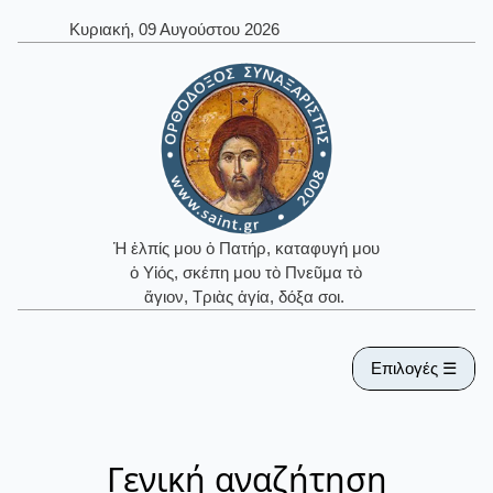
Κυριακή, 09 Αυγούστου 2026
Ἡ ἐλπίς μου ὁ Πατήρ, καταφυγή μου
ὁ Υἱός, σκέπη μου τὸ Πνεῦμα τὸ
ἅγιον, Τριὰς ἁγία, δόξα σοι.
Επιλογές ☰
Γενική αναζήτηση