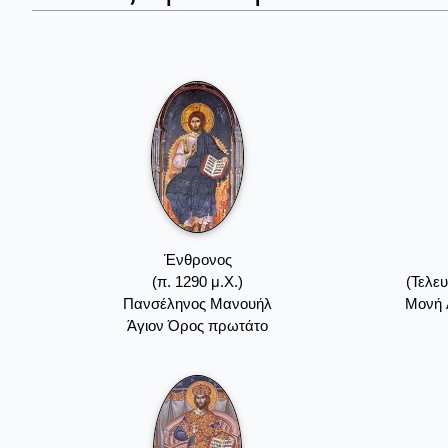
Ένθρονος
(π. 1290 μ.Χ.)
(Τελευ
Πανσέληνος Μανουήλ
Mονή 
Άγιον Όρος πρωτάτο