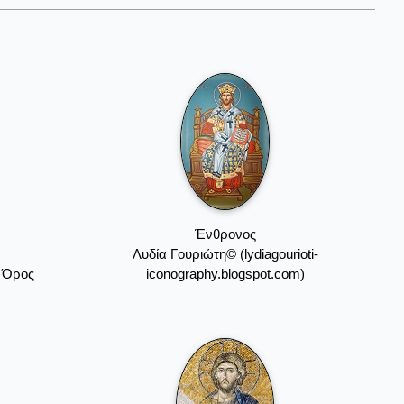
Ένθρονος
Λυδία Γουριώτη© (lydiagourioti-
ν Όρος
iconography.blogspot.com)