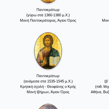
Παντοκράτωρ
(γύρω στά 1360-1380 μ.Χ.)
Mονή Παντοκράτορος, Άγιον Όρος
Mον
Παντοκράτωρ
(ανάμεσα στα 1535-1545 μ.Χ.)
(β
Kρητική σχολή - Θεοφάνης ο Kρής
(πιθ. Μ
Mονή Iβήρων, Άγιον Όρος
Αθήνα, Βυζ