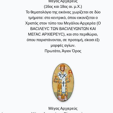
Μέγας Αρχιερεύς
(16ος και 18ος αι. μ.Χ.)
Το θεματολόγιο της εικόνας χωρίζεται σε δύο
τμήματα: στο κεντρικό, όπου εικονίζεται ο
Χριστός στον τύπο του Μεγάλου Αρχιερέα (Ο
ΒΑCΙΛEYC ΤΩΝ ΒΑCΙΛΕΥΩΝΤΩΝ ΚΑΙ
ΜΕΓΑC ΑΡΧΙΕΡΕΥC), και στο περιθώριο,
όπου παριστάνονται, σε προτομή, είκοσι έξι
μορφές αγίων.
Πρωτάτο, Άγιον Όρος
Μέγας Αρχιερεύς