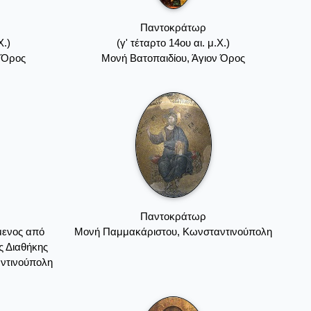
Παντοκράτωρ
Χ.)
(γ' τέταρτο 14ου αι. μ.Χ.)
ν Όρος
Mονή Bατοπαιδίου, Άγιον Όρος
Παντοκράτωρ
μενος από
Μονή Παμμακάριστου, Κωνσταντινούπολη
ς Διαθήκης
ντινούπολη