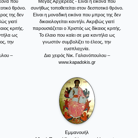
ικόνα που
Μέγας Αρχιερέας - Είναι η εικόνα που
οτικό θρόνο.
συνήθως τοποθετείται στον δεσποτικό θρόνο.
προς της δεν
Είναι η μοναδική εικόνα που μπρος της δεν
βώς γιατί
δικαιολογείται καντήλι. Ακριβώς γιατί
αιος κριτής.
παρουσιάζεται ο Χριστός ως δίκαιος κριτής.
αντήλα ως
Το έλαιο που καίει σε μια καντήλα ως
ος, την
γνωστόν συμβολίζει το έλεος, την
ευσπλαχνία.
υλου –
Δια χειρός Νικ. Γαλανόπουλου –
www.kapadokis.gr
Eμμανουήλ