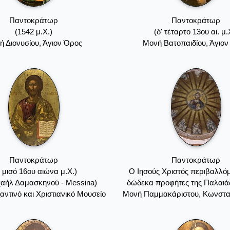
Παντοκράτωρ
Παντοκράτωρ
(1542 μ.Χ.)
(δ' τέταρτο 13ου αι. μ.
ή Διονυσίου, Άγιον Όρος
Mονή Bατοπαιδίου, Άγιο
Παντοκράτωρ
Παντοκράτωρ
΄ μισό 16ου αιώνα μ.Χ.)
Ο Ιησούς Χριστός περιβαλλό
ιχαήλ Δαμασκηνού - Messina)
δώδεκα προφήτες της Παλαιά
αντινό και Χριστιανικό Μουσείο
Μονή Παμμακάριστου, Κωνστα