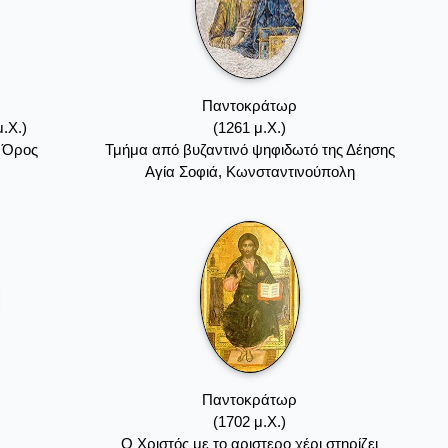
Παντοκράτωρ
.Χ.)
(1261 μ.Χ.)
ν Όρος
Τμήμα από βυζαντινό ψηφιδωτό της Δέησης
Αγία Σοφιά, Κωνσταντινούπολη
Παντοκράτωρ
(1702 μ.Χ.)
O Xριστός με το αριστερο χέρι στηρίζει