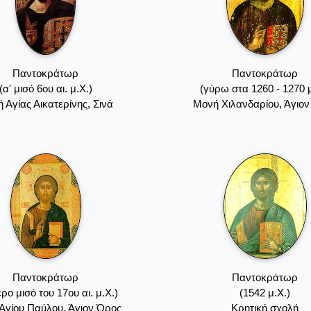
Παντοκράτωρ
Παντοκράτωρ
(α' μισό 6ου αι. μ.Χ.)
(γύρω στα 1260 - 1270 μ
 Αγίας Αικατερίνης, Σινά
Mονή Xιλανδαρίου, Άγιο
Παντοκράτωρ
Παντοκράτωρ
ερο μισό του 17ου αι. μ.Χ.)
(1542 μ.Χ.)
Aγίου Παύλου, Άγιον Όρος
Kρητική σχολή