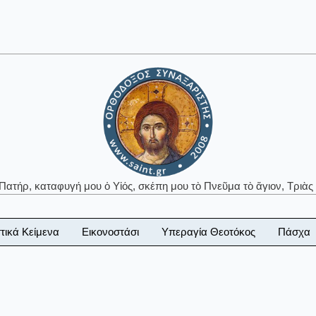
 Πατήρ, καταφυγή μου ὁ Υἱός, σκέπη μου τὸ Πνεῦμα τὸ ἅγιον, Τριὰς 
τικά Κείμενα
Εικονοστάσι
Υπεραγία Θεοτόκος
Πάσχα