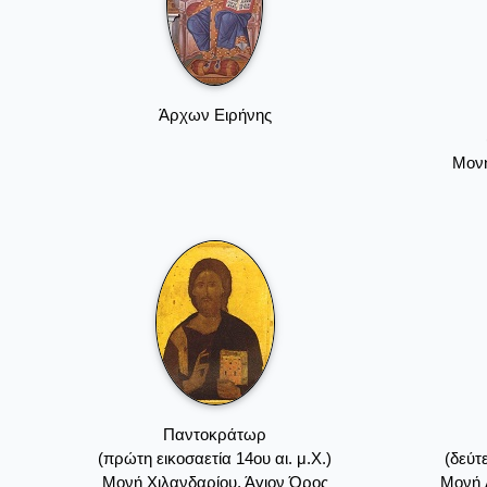
Άρχων Ειρήνης
Μονή
Παντοκράτωρ
(πρώτη εικοσαετία 14ου αι. μ.Χ.)
(δεύτ
Mονή Xιλανδαρίου, Άγιον Όρος
Mονή 