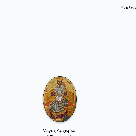
Εκκλησ
Μέγας Αρχιερεύς