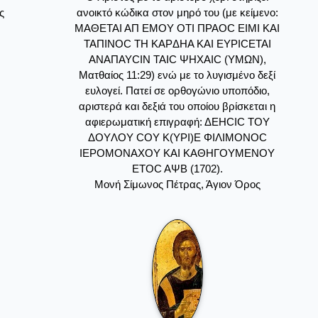
ς
ανοικτό κώδικα στον μηρό του (με κείμενο:
MAΘETAI AΠ EMOY OTI ΠPAOC EIMI KAI
TAΠINOC TH KAPΔHA KAI EYPICETAI
ANAΠAYCIN TAIC ΨHXAIC (YMΩN),
Mατθαίος 11:29) ενώ με το λυγισμένο δεξί
ευλογεί. Πατεί σε ορθογώνιο υποπόδιο,
αριστερά και δεξιά του οποίου βρίσκεται η
αφιερωματική επιγραφή: ΔEHCIC TOY
ΔOYΛOY COY K(YPI)E ΦIΛIMONOC
IEPOMONAXOY KAI KAΘHΓOYMENOY
ETOC AΨB (1702).
Mονή Σίμωνος Πέτρας, Άγιον Όρος