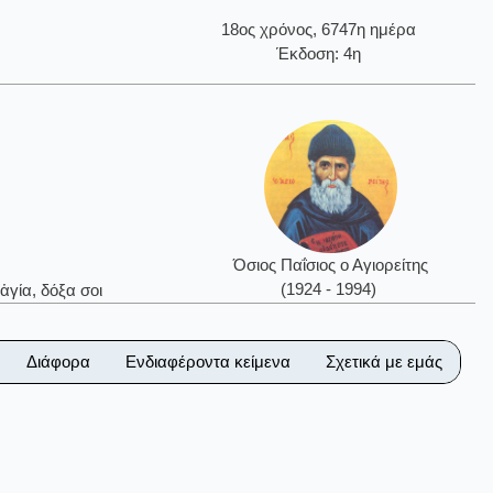
18ος χρόνος, 6747η ημέρα
Έκδοση: 4η
Όσιος Παΐσιος ο Αγιορείτης
(1924 - 1994)
ἁγία, δόξα σοι
Διάφορα
Ενδιαφέροντα κείμενα
Σχετικά με εμάς