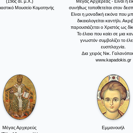
(19ος αι. μ.Χ.)
Μέγας Αρχιερέας - Είναι η ε
ιαστικό Μουσείο Κομοτηνής
συνήθως τοποθετείται στον δεσπ
Είναι η μοναδική εικόνα που μ
δικαιολογείται καντήλι. Ακρι
παρουσιάζεται ο Χριστός ως δίκ
Το έλαιο που καίει σε μια κ
γνωστόν συμβολίζει το έλε
ευσπλαχνία.
Δια χειρός Νικ. Γαλανόπο
www.kapadokis.gr
Μέγας Αρχιερεύς
Eμμανουήλ