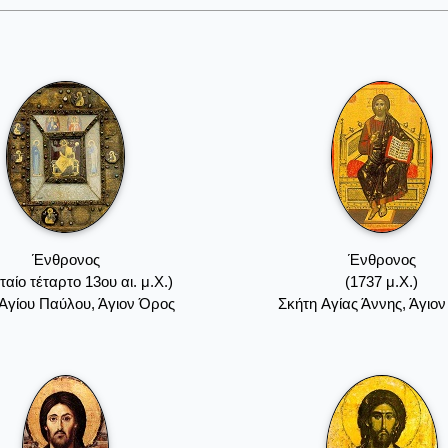
Ένθρονος
Ένθρονος
ταίο τέταρτο 13ου αι. μ.Χ.)
(1737 μ.Χ.)
Aγίου Παύλου, Άγιον Όρος
Σκήτη Aγίας Άννης, Άγιο