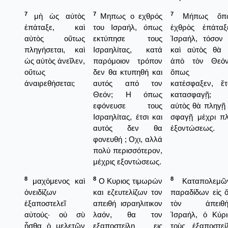
7
7
7
μὴ ὡς αὐτὸς
Μηπως ο εχθρός
Μήπως ὅπ
ἐπάταξε, καὶ
του Ισραήλ, όπως
ἐχθρὸς ἐπάταξ
αὐτὸς οὕτως
εκτύπησε τους
Ἰσραήλ, τόσον
πληγήσεται, καὶ
Ισραηλίτας, κατά
καὶ αὐτὸς θὰ 
ὡς αὐτὸς ἀνεῖλεν,
παρόμοιον τρόπον
ἀπὸ τὸν Θεόν
οὕτως
δεν θα κτυπηθή και
ὅπως αὐ
ἀναιρεθήσεται;
αυτός από τον
κατέσφαξεν, ἔ
Θεόν; Η όπως
κατασφαγῇ;
εφόνευσε τους
αὐτὸς θὰ πληγῇ 
Ισραηλίτας, έτσι και
σφαγῇ μέχρι π
αυτός δεν θα
ἐξοντώσεως.
φονευθή ; Οχι, αλλά
πολύ περισσότερον,
μέχρις εξοντώσεως.
8
8
8
μαχόμενος καὶ
Ο Κυριος τιμωρών
Καταπολεμῶ
ὀνειδίζων
και εζευτελίζων τον
παραδίδων εἰς ὄ
ἐξαποστελεῖ
απειθή ισραηλιτικον
τὸν ἀπειθή
αὐτούς· οὐ σὺ
λαόν, θα τον
Ἰσραήλ, ὁ Κύρ
ἦσθα ὁ μελετῶν
εξαποστείλη εις
τοὺς ἐξαποστεί