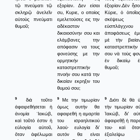
τῷ πνεύματι τῷ
εξορίαν. Δεν είσαι
ἐξορίαν.Δὲν ἦσο
σκληρῷ ἀνελεῖν
συ, Κυριε, ο οποίος
Κύριε, ὁ ὁποῖο
αὐτοὺς πνεύματι
εμελετούσες εις την
σκέψεως 
θυμοῦ;
αδέκαστον
εὐσπλάγχνου
δικαιοσύνην σου και
ἀποφάσεως ἐμε
ελάμβανες την
μὲ τὴν βιαία
απόφασιν να τους
καταστρεπτικὴν
φονεύσης με την
σου νὰ τοὺς φο
ορμητικήν
ἐν δικαίῳ ἐκ
καταστρεπτικήν
θυμοῦ;
πνοήν σου κατά την
δικαίαν εκρηξιν του
θυμού σου;
9
9
9
διὰ τοῦτο
Με την τιμωρίαν
Διότι δὲ θὰ 
ἀφαιρεθήσεται ἡ
όμως αυτήν θα
τὴν τιμωρίαν α
ἀνομία ᾿Ιακώβ,
αφαιρεθή η αμαρτία
Ἰακώβ, δι’ αὐ
καὶ τοῦτό ἐστιν ἡ
του ισραηλιτικού
ἀφαιρεθῇ ἡ παρ
εὐλογία αὐτοῦ,
λαού· ευλογία δι'
του· καὶ ὅτ
ὅταν ἀφέλωμαι
αυτόν θα είναι
ἐξαλείψω