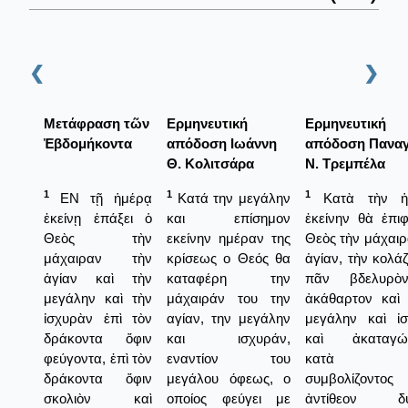
❮
❯
Μετάφραση τῶν
Ερμηνευτική
Ερμηνευτική
Ἑβδομήκοντα
απόδοση Ιωάννη
απόδοση Πανα
Θ. Κολιτσάρα
Ν. Τρεμπέλα
1
1
1
ΕΝ τῇ ἡμέρᾳ
Κατά την μεγάλην
Κατὰ τὴν ἡ
ἐκείνῃ ἐπάξει ὁ
και επίσημον
ἐκείνην θὰ ἐπι
Θεὸς τὴν
εκείνην ημέραν της
Θεὸς τὴν μάχαιρ
μάχαιραν τὴν
κρίσεως ο Θεός θα
ἁγίαν, τὴν κολά
ἁγίαν καὶ τὴν
καταφέρη την
πᾶν βδελυρὸ
μεγάλην καὶ τὴν
μάχαιράν του την
ἀκάθαρτον καὶ
ἰσχυρὰν ἐπὶ τὸν
αγίαν, την μεγάλην
μεγάλην καὶ ἰ
δράκοντα ὄφιν
και ισχυράν,
καὶ ἀκαταγών
φεύγοντα, ἐπὶ τὸν
εναντίον του
κατὰ 
δράκοντα ὄφιν
μεγάλου όφεως, ο
συμβολίζοντο
σκολιὸν καὶ
οποίος φεύγει με
ἀντίθεον δύ