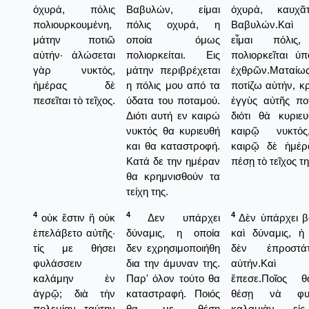
ὀχυρά, πόλις
Βαβυλών, είμαι
ὀχυρά, καυχᾶ
πολιουρκουμένη,
πόλις οχυρά, η
Βαβυλών.Καὶ
μάτην ποτιῶ
οποία όμως
εἶμαι πόλις,
αὐτήν· ἁλώσεται
πολιορκείται. Εις
πολιορκεῖται ὑ
γὰρ νυκτός,
μάτην περιβρέχεται
ἐχθρῶν.Ματαί
ἡμέρας δὲ
η πόλις μου από τα
ποτίζω αὐτήν, κρ
πεσεῖται τὸ τεῖχος.
ύδατα του ποταμού.
ἐγγὺς αὐτῆς πο
Διότι αυτή εν καιρώ
διότι θὰ κυριε
νυκτός θα κυριευθή
καιρῷ νυκτό
και θα καταστροφή.
καιρῷ δὲ ἡμέρ
Κατά δε την ημέραν
πέσῃ τὸ τεῖχος τη
θα κρημνισθούν τα
τείχη της.
4
4
4
οὐκ ἔστιν ἣ οὐκ
Δεν υπάρχει
Δὲν ὑπάρχει β
ἐπελάβετο αὐτῆς·
δύναμις, η οποία
καὶ δύναμις, ἡ
τίς με θήσει
δεν εχρησιμοποιήθη
δὲν ἐπροστάτ
φυλάσσειν
δια την άμυναν της.
αὐτήν.Καὶ 
καλάμην ἐν
Παρ' όλον τούτο θα
ἔπεσε.Ποῖος 
ἀγρῷ; διὰ τὴν
καταστραφή. Ποιός
θέσῃ νὰ φυ
πολεμίαν ταύτην
θα με θέση
καλαμιὰν εἰ