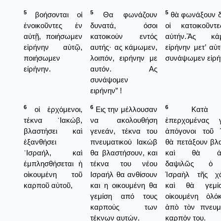
5
5
5
βοήσονται οἱ
Θα φωνάζουν
θὰ φωνάξουν 
ἐνοικοῦντες ἐν
δυνατά, όσοι
οἱ κατοικοῦντ
αὐτῇ, ποιήσωμεν
κατοικούν εντός
αὐτήν.Ἂς κά
εἰρήνην αὐτῷ,
αυτής· ας κάμωμεν,
εἰρήνην μετ’ αὐτ
ποιήσωμεν
λοιπόν, ειρήνην με
συνάψωμεν εἰρή
εἰρήνην.
αυτόν. Ας
συνάψομεν
ειρήνην” !
6
6
6
οἱ ἐρχόμενοι,
Εις την μέλλουσαν
Κατὰ 
τέκνα ᾿Ιακώβ,
να ακολουθήση
ἐπερχομένας γ
βλαστήσει καὶ
γενεάν, τέκνα του
ἀπόγονοι τοῦ 
ἐξανθήσει
πνευματικού Ιακώβ
θὰ πετάξουν βλ
᾿Ισραήλ, καὶ
θα βλαστήσουν, και
καὶ θὰ ἀν
ἐμπλησθήσεται ἡ
τέκνα του νέου
δαψιλῶς ὁ 
οἰκουμένη τοῦ
Ισραήλ θα ανθίσουν
Ἰσραὴλ τῆς χά
καρποῦ αὐτοῦ,
και η οικουμένη θα
καὶ θὰ γεμ
γεμίση από τους
οἰκουμένη ὁλό
καρπούς των
ἀπὸ τὸν πνευμ
τέκνων αυτών.
καρπόν του.