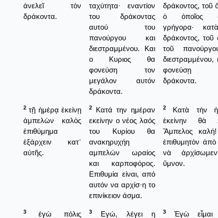
ἀνελεῖ τὸν
ταχύτητα· εναντίον
δράκοντος, τοῦ 
δράκοντα.
του δράκοντας
ὁ ὁποῖος φ
αυτού του
γρήγορα· κατ
πανούργου και
δράκοντος, τοῦ
διεστραμμένου. Και
τοῦ πανούργο
ο Κυριος θα
διεστραμμένου, 
φονεύση τον
φονεύσῃ 
μεγάλον αυτόν
δράκοντα.
δράκοντα.
2
2
2
τῇ ἡμέρᾳ ἐκείνῃ
Κατά την ημέραν
Κατὰ τὴν ἡ
ἀμπελὼν καλὸς
εκείνην ο νέος λαός
ἐκείνην θὰ λ
ἐπιθύμημα
του Κυρίου θα
Ἄμπελος καλή!
ἐξάρχειν κατ᾿
ανακηρυχήη
ἐπιθυμητὸν ἀπὸ
αὐτῆς.
αμπελών ωραίος
νὰ ἀρχίσωμε
και καρποφόρος.
ὕμνον.
Επιθυμία είναι, από
αυτόν να αρχίσ·η το
επινίκειον άσμα.
3
3
3
ἐγὼ πόλις
Εγώ, λέγει η
Ἑγὼ εἶμαι 