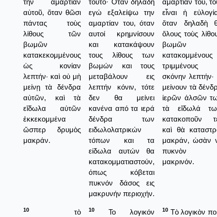
τὴν ἁμαρτίαν
τούτο· Οταν δηλαδή
ἁμαρτίαν του, το
αὐτοῦ, ὅταν θῶσι
εγώ εξαλείψω την
εἶναι ἡ εὐλογί
πάντας τοὺς
αμαρτίαν του, όταν
ὅταν δηλαδὴ θ
λίθους τῶν
αυτοί κρημνίσουν
ὅλους τοὺς λίθο
βωμῶν
και κατακάψουν
βωμῶν
κατακεκομμένους
τους λίθους των
κατακομμένου
ὡς κονίαν
βωμών και τους
τριμμένους
λεπτήν· καὶ οὐ μὴ
μεταβάλουν εις
σκόνην λεπτήν· 
μείνῃ τὰ δένδρα
λεπτήν κόνιν, τότε
μείνουν τὰ δένδ
αὐτῶν, καὶ τὰ
δεν θα μείνει
ἱερῶν ἀλσῶν τω
εἴδωλα αὐτῶν
κανένα από τα ιερά
τὰ εἴδωλά τ
ἐκκεκομμένα
δένδρα των
κατακοποῦν τε
ὥσπερ δρυμὸς
ειδωλολατρικών
καὶ θὰ καταστ
μακράν.
τόπων και τα
μακράν, ὡσὰν 
είδωλα αυτών θα
πυκνὸν δ
κατακομματιαστούν,
μακρινόν.
όπως κόβεται
πυκνόν δάσος εις
μακρυνήν περιοχήν.
10
10
10
τὸ
Το λογικόν
Τὸ λογικὸν ποί