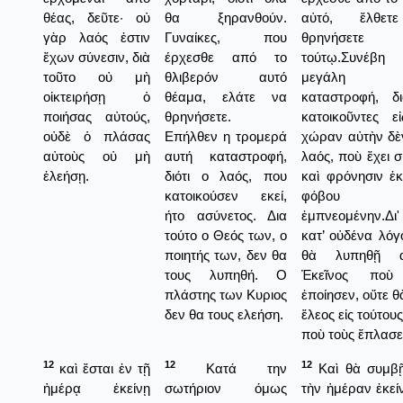
θέας, δεῦτε· οὐ
θα ξηρανθούν.
αὐτό, ἔλθε
γὰρ λαός ἐστιν
Γυναίκες, που
θρηνήσετε
ἔχων σύνεσιν, διὰ
έρχεσθε από το
τούτῳ.Συνέ
τοῦτο οὐ μὴ
θλιβερόν αυτό
μεγάλη α
οἱκτειρήσῃ ὁ
θέαμα, ελάτε να
καταστροφή, δι
ποιήσας αὐτούς,
θρηνήσετε.
κατοικοῦντες ε
οὐδὲ ὁ πλάσας
Επήλθεν η τρομερά
χώραν αὐτὴν δὲν
αὐτοὺς οὐ μὴ
αυτή καταστροφή,
λαός, ποὺ ἔχει σ
ἐλεήσῃ.
διότι ο λαός, που
καὶ φρόνησιν ἐκ
κατοικούσεν εκεί,
φόβου
ήτο ασύνετος. Δια
ἐμπνεομένην.Δι
τούτο ο Θεός των, ο
κατ’ οὐδένα λόγ
ποιητής των, δεν θα
θὰ λυπηθῇ α
τους λυπηθή. Ο
Ἐκεῖνος ποὺ
πλάστης των Κυριος
ἐποίησεν, οὔτε θ
δεν θα τους ελεήση.
ἔλεος εἰς τούτου
ποὺ τοὺς ἔπλασε
12
12
12
καὶ ἔσται ἐν τῇ
Κατά την
Καὶ θὰ συμβῇ
ἡμέρᾳ ἐκείνῃ
σωτήριον όμως
τὴν ἡμέραν ἐκεί