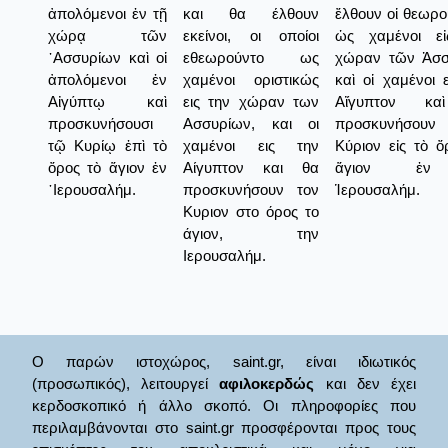
ἀπολόμενοι ἐν τῇ
και θα έλθουν
ἔλθουν οἱ θεωρο
χώρᾳ τῶν
εκείνοι, οι οποίοι
ὡς χαμένοι εἰ
᾿Ασσυρίων καὶ οἱ
εθεωρούντο ως
χώραν τῶν Ἀσσ
ἀπολόμενοι ἐν
χαμένοι οριστικώς
καὶ οἱ χαμένοι ε
Αἰγύπτῳ καὶ
εις την χώραν των
Αἴγυπτον κ
προσκυνήσουσι
Ασσυρίων, και οι
προσκυνήσου
τῷ Κυρίῳ ἐπὶ τὸ
χαμένοι εις την
Κύριον εἰς τὸ ὄ
ὄρος τὸ ἅγιον ἐν
Αίγυπτον και θα
ἅγιον ἐν
῾Ιερουσαλήμ.
προσκυνήσουν τον
Ἱερουσαλήμ.
Κυριον στο όρος το
άγιον, την
Ιερουσαλήμ.
Ο παρών ιστοχώρος, saint.gr, είναι ιδιωτικός
(προσωπικός), λειτουργεί
αφιλοκερδώς
και δεν έχει
κερδοσκοπικό ή άλλο σκοπό. Οι πληροφορίες που
περιλαμβάνονται στο saint.gr προσφέρονται προς τους