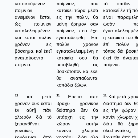
κατοικούμενον
ποίμνιον, που
τὸ ὁποῖον 
ποίμνιον
κατοικεί τώρα μέσα
κατοικεῖ ἐν τῇ πό
ἀνειμένον ἔσται,
εις την πόλιν, θα
εἶναι παραμελ
ὡς ποίμνιον
μείνη έρημον σαν
ὡσὰν ποίμ
καταλελειμμένον
ποίμνιον, που έχει
ἐγκαταλελειμμέν
καὶ ἔσται πολὺν
εγκαταλειφθή. Επί
ἡ κατοικία του θ
χρόνον εἰς
πολύν χρόνον
ἐπὶ πολὺν χ
βόσκημα, καὶ ἐκεῖ
εγκαταλελειμμένη η
τόπος διὰ βοσκή
ἀναπαύσονται
κατοικία σου θα
ἐκεῖ θὰ ἀναπα
ποίμνια.
μεταβληθή εις
ποίμνια.
βοσκότοπον και εκεί
θα αναπαύωνται
κοπάδια ζώων.
11
11
11
καὶ μετὰ
Επειτα από
Καὶ μετὰ χρονι
χρόνον οὐκ ἔσται
βραχύ χρονικόν
διάστημα δὲν θὰ
ἐν αὐτῇ πᾶν
διάστημα δεν θα
εἰς τὴν χώραν
χλωρὸν διὰ τὸ
υπάρχη εις την
κανὲν χλωρὸν χ
ξηρανθῆναι.
χώραν αυτήν
διότι θὰ ξηρα
γυναῖκες
κανένα χλωρόν
ὅλα.Γυναῖκες
ἐρχόμεναι ἀπὸ
χορτάρι, διότι όλα
ἔρχεσθε ἀπὸ τὸ