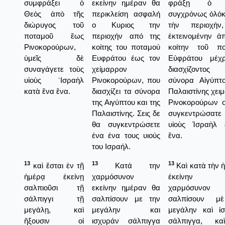
συμφράξει ὁ
εκείνην ημέραν θα
φράξῃ ὁ 
Θεὸς ἀπὸ τῆς
περικλείση ασφαλή
συγχρόνως ὁλό
διώρυγος τοῦ
ο Κυριος την
τὴν περιοχήν
ποταμοῦ ἕως
περιοχήν από της
ἐκτεινομένην ἀ
Ρινοκορούρων,
κοίτης του ποταμού
κοίτην τοῦ πο
ὑμεῖς δὲ
Ευφράτου έως τον
Εὐφράτου μέχρ
συναγάγετε τοὺς
χείμαρρον
διασχίζοντ
υἱοὺς ᾿Ισραὴλ
Ρινοκορούρων, που
σύνορα Αἰγύπτ
κατὰ ἕνα ἕνα.
διασχίζει τα σύνορα
Παλαιστίνης χει
της Αιγύπτου και της
Ρινοκορούρων σ
Παλαιστίνης. Σεις δε
συγκεντρώσατε
θα συγκεντρώσετε
υἱοὺς Ἰσραὴλ 
ένα ένα τους υιούς
ἕνα.
του Ισραήλ.
13
13
13
καὶ ἔσται ἐν τῇ
Κατά την
Καὶ κατὰ τὴν 
ἡμέρᾳ ἐκείνῃ
χαρμόσυνον
ἐκείνην 
σαλπιοῦσι τῇ
εκείνην ημέραν θα
χαρμόσυνο
σάλπιγγι τῇ
σαλπίσουν με την
σαλπίσουν μ
μεγάλῃ, καὶ
μεγάλην και
μεγάλην καὶ ἰ
ἥξουσιν οἱ
ισχυράν σάλπιγγα
σάλπιγγα, κ