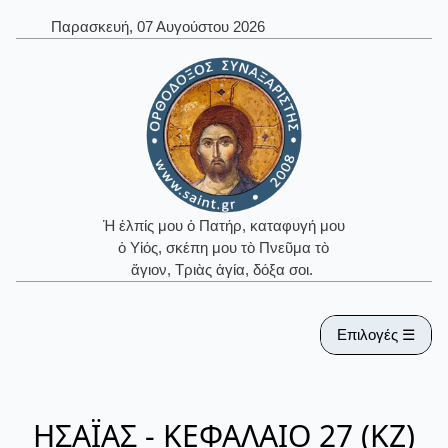
Παρασκευή, 07 Αυγούστου 2026
Ἡ ἐλπίς μου ὁ Πατήρ, καταφυγή μου
ὁ Υἱός, σκέπη μου τὸ Πνεῦμα τὸ
ἅγιον, Τριὰς ἁγία, δόξα σοι.
Επιλογές ☰
ΗΣΑΪΑΣ - ΚΕΦΑΛΑΙΟ 27 (ΚΖ)