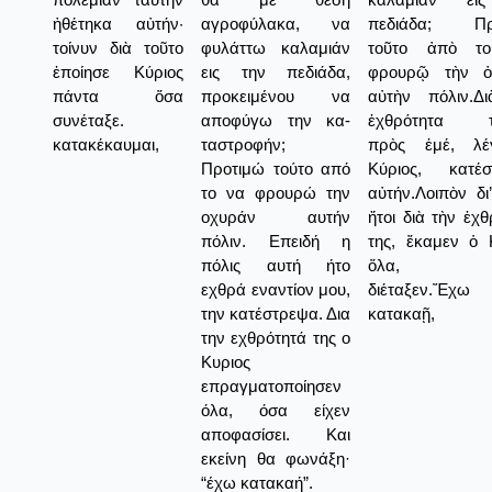
ἠθέτηκα αὐτήν·
αγροφύλακα, να
πεδιάδα; Πρ
τοίνυν διὰ τοῦτο
φυλάττω καλαμιάν
τοῦτο ἀπὸ τ
ἐποίησε Κύριος
εις την πεδιάδα,
φρουρῷ τὴν ὀ
πάντα ὅσα
προκειμένου να
αὐτὴν πόλιν.Δ
συνέταξε.
αποφύγω την κα-
ἐχθρότητα τ
κατακέκαυμαι,
ταστροφήν;
πρὸς ἐμέ, λέ
Προτιμώ τούτο από
Κύριος, κατέσ
το να φρουρώ την
αὐτήν.Λοιπὸν δι’
οχυράν αυτήν
ἤτοι διὰ τὴν ἐχθ
πόλιν. Επειδή η
της, ἔκαμεν ὁ 
πόλις αυτή ήτο
ὅλα, 
εχθρά εναντίον μου,
διέταξεν.Ἔχω
την κατέστρεψα. Δια
κατακαῇ,
την εχθρότητά της ο
Κυριος
επραγματοποίησεν
όλα, όσα είχεν
αποφασίσει. Και
εκείνη θα φωνάξη·
“έχω κατακαή”.