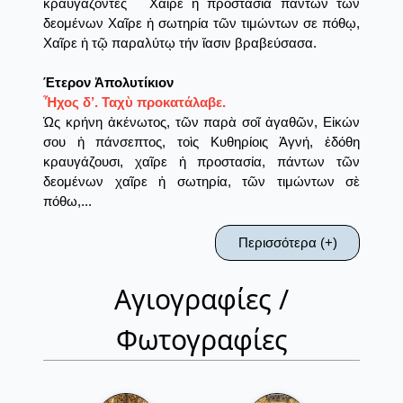
κραυγάζοντες˙ Χαῖρε ἡ προστασία πάντων τῶν
δεομένων Χαῖρε ἡ σωτηρία τῶν τιμώντων σε πόθῳ,
Χαῖρε ἡ τῷ παραλύτῳ τήν ἴασιν βραβεύσασα.
Έτερον Ἀπολυτίκιον
Ἦχος δ’. Ταχὺ προκατάλαβε.
Ὡς κρήνη ἀκένωτος, τῶν παρὰ σοῖ ἀγαθῶν, Εἰκών
σου ἡ πάνσεπτος, τοὶς Κυθηρίοις Ἁγνή, ἐδόθη
κραυγάζουσι, χαῖρε ἡ προστασία, πάντων τῶν
δεομένων χαῖρε ἡ σωτηρία, τῶν τιμώντων σὲ
πόθω,...
Περισσότερα (+)
Αγιογραφίες /
Φωτογραφίες