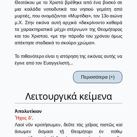
Θεοτόκου με το Χριστό βρέθηκε από ένα βοσκό σε
μια κοιλάδα νοτιοδυτικά του νησιού γεμάτη από
μυρτιές, που ονομάζονται «Μυρτίδια», τον 13ο αιώνα
μ.Χ. Στην εικόνα αυτή αρχικά «διεκρίνοντο καθαρά
τα χαρακτηριστικά μέχρι στέρνων» της Θεομήτορος
και του Χριστού, «με την πάροδο του χρόνου όμως
απέκτησε σταδιακά το σκούρο χρώμα».
Το πιθανότερο είναι η ιστόρηση της εικόνας αυτής να
έγινε από τον Ευαγγελιστή...
Περισσότερα (+)
Λειτουργικά κείμενα
Ἀπολυτίκιον
Ἦχος δ’.
Λαοί νῦν κροτήσωμεν, δεῦτε τάς χεῖρας πιστῶς καί
ἄσωμεν ἄσμασι τῇ Θεομήτορι ἐν πόθῳ