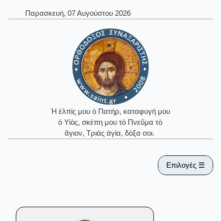
Παρασκευή, 07 Αυγούστου 2026
Ἡ ἐλπίς μου ὁ Πατήρ, καταφυγή μου
ὁ Υἱός, σκέπη μου τὸ Πνεῦμα τὸ
ἅγιον, Τριὰς ἁγία, δόξα σοι.
Επιλογές ☰