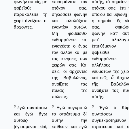
φωνὴν αὐτοῖς, μὴ
επισημάνατε τον
αὐτῆς, τὸ σημεῖον 
φοβεῖσθε,
στόχον σας,
στόχου σας, ἐπὶ 
παρακαλεῖτε τῇ
σηκώσατε φωνήν
ὁποίου θὰ ὑψωθῇ 
χειρί· ἀνοίξατε, οἱ
και αλαλάξατε
ἡ σημαία τῆς νί
ἄρχοντες.
εναντίον αυτών.
σας, σηκώσα
Μη φοβείσθε·
φωνὴν κατ’ αὐ
ενθαρρύνετε και
μετ’ ἀλαλαγμ
ενισχύετε ο ένας
ἐπιτιθέμενον
τον άλλον και με
φοβεῖσθε,
τας κινήσεις των
ἐνθαρρύνετε
χειρών σας. Και
ἀλλήλους δ
σεις, οι άρχοντες
νευμάτων τῆς χειρ
της Βαβυλώνος,
καὶ σεῖς, ὦ ἄρχον
ανοίξατε τας
τῆς Βαβυλῶνο
πύλας της
ἀνοίξατε τὰς πύ
πόλεως.
αὐτῆς.
3
3
3
ἐγὼ συντάσσω
Εγώ συγκροτώ
Ἐγὼ ὁ Κύρι
καὶ ἐγὼ ἄγω
το στράτευμα δι'
συντάσσω ε
αὐτούς·
αυτήν την
συγκεκροτημένον
[ἡγιασμένοι εἰσί,
επίθεσιν και εγώ
στράτευμα καὶ 