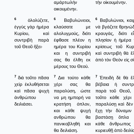
αμάρτωλήν
τὴν οἰκουμένην.
οικουμένην.
6
6
6
ὀλολύζετε,
Βαβυλώνειοι,
Βαβυλώνιοι, και
ἐγγὺς γὰρ ἡμέρα
κλαύσατε με
νὰ βγάζετε θρηνώδ
Κυρίου, καὶ
αλολυγμούς, διότι
κραυγάς, διότι εἶ
συντριβὴ παρὰ
έφθασε πλέον η
πλησίον ἡ ἡμέρα 
τοῦ Θεοῦ ἥξει·
ημέρα του Κυρίου
κρίσεως τοῦ Κυρ
και η συντριβή
καὶ συντριβὴ θὰ ἔ
σας θα έλθη εκ
ἀπὸ τὸν Θεὸν εἰς σ
μέρους του Θεού.
7
7
7
διὰ τοῦτο πᾶσα
Δια τούτο κάθε
Ἐπειδὴ δὲ θὰ ἔ
χεὶρ ἐκλυθήσεται
χέρι σας θα
βέβαια ἡ συντρ
καὶ πᾶσα ψυχὴ
παραλύση, ώστε
παρὰ τοῦ Θεοῦ, 
ἀνθρώπου
να μη ημπορή να
τοῦτο κάθε χέρι
δειλιάσει.
κρατήση όπλον,
παραλύσῃ καὶ δὲν
και κάθε ψυχή
ἔχῃ τὴν δύναμιν
ανθρώπου θα
βαστάσῃ ὅπλα 
πανικοβληθή και
κάθε ἄνθρωπος
θα δειλιάση.
κυριευθῇ ἀπὸ δειλί