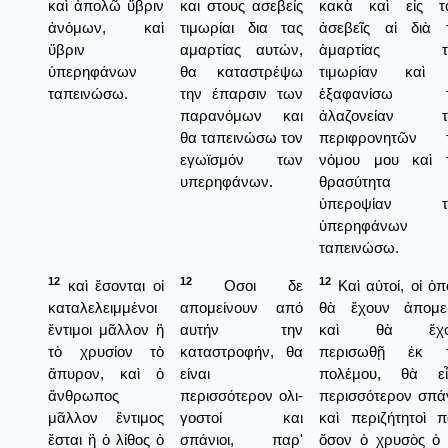
καὶ ἀπολῶ ὕβριν
και στους ασεβείς
κακὰ καὶ εἰς τ
ἀνόμων, καὶ
τιμωρίαι δια τας
ἀσεβεῖς αἱ διὰ 
ὕβριν
αμαρτίας αυτών,
ἁμαρτίας τ
ὑπερηφάνων
θα καταστρέψω
τιμωρίαν καὶ
ταπεινώσω.
την έπαρσιν των
ἐξαφανίσω τ
παρανόμων και
ἀλαζονείαν τ
θα ταπεινώσω τον
περιφρονητῶν 
εγωϊσμόν των
νόμου μου καὶ 
υπερηφάνων.
θρασύτητα κ
ὑπεροψίαν τ
ὑπερηφάνων 
ταπεινώσω.
12
12
12
καὶ ἔσονται οἱ
Οσοι δε
Καὶ αὐτοί, οἱ ὁπο
καταλελειμμένοι
απομείνουν από
θὰ ἔχουν ἀπομεί
ἔντιμοι μᾶλλον ἢ
αυτήν την
καὶ θὰ ἔχο
τὸ χρυσίον τὸ
καταστροφήν, θα
περισωθῇ ἐκ 
ἄπυρον, καὶ ὁ
είναι
πολέμου, θὰ εἶ
ἄνθρωπος
περισσότερον ολι-
περισσότερον σπάν
μᾶλλον ἔντιμος
γοστοί και
καὶ περιζήτητοὶ π
ἔσται ἢ ὁ λίθος ὁ
σπάνιοι, παρ'
ὅσον ὁ χρυσὸς ὁ 