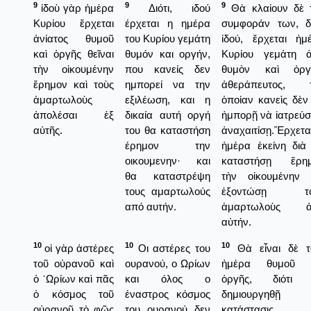
9
9
9
ἰδοὺ γὰρ ἡμέρα
Διότι, ιδού
Θὰ κλαίουν δὲ 
Κυρίου ἔρχεται
έρχεται η ημέρα
συμφοράν των, δι
ἀνίατος θυμοῦ
του Κυρίου γεμάτη
ἰδού, ἔρχεται ἡμ
καὶ ὀργῆς θεῖναι
θυμόν και οργήν,
Κυρίου γεμάτη 
τὴν οἰκουμένην
που κανείς δεν
θυμὸν καὶ ὀργ
ἔρημον καὶ τοὺς
ημπορεί να την
ἀθεράπευτος, 
ἁμαρτωλοὺς
εξιλέωση, και η
ὁποίαν κανεὶς δὲν
ἀπολέσαι ἐξ
δικαία αυτή οργή
ἠμπορῇ νὰ ἰατρεύσ
αὐτῆς.
του θα καταστήση
ἀναχαιτίσῃ.Ἔρχετα
έρημον την
ἡμέρα ἐκείνη διὰ
οικουμενην· και
καταστήσῃ ἔρη
θα καταστρέψη
τὴν οἰκουμένην 
τους αμαρτωλούς
ἐξοντώσῃ το
από αυτήν.
ἁμαρτωλοὺς ἀ
αὐτήν.
10
10
10
οἱ γὰρ ἀστέρες
Οι αστέρες του
Θὰ εἶναι δὲ τ
τοῦ οὐρανοῦ καὶ
ουρανού, ο Ωρίων
ἡμέρα θυμοῦ 
ὁ ᾿Ωρίων καὶ πᾶς
και όλος ο
ὀργῆς, διότι
ὁ κόσμος τοῦ
έναστρος κόσμος
δημιουργηθῇ
οὐρανοῦ τὸ φῶς
του ουρανού δεν
κατάστασις