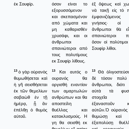
ἐκ Σουφίρ.
όσον είναι το
ἐξ ὄψεως καὶ χω
εξορυσσόμενον
νὰ τακῇ εἰς τὸ 
και σκεπασμένον
ἐμφανιζόμενος
από χώματα και
γνήσιος· οἱ 
μη καθαρισθέν
ἄνθρωποι θὰ εἶ
χρυσάφι, και οι
σπανιώτεροι π
άνθρωποι
ὅσον οἱ πολύτιμοι
σπανιώτεροι από
Σουφὶρ λίθοι.
τους πολυτίμους
εκ Σουφίρ λίθους.
13
13
13
ὁ γὰρ οὐρανὸς
Και αυτός ο
Θὰ ὀλιγοστεύσ
θυμωθήσεται καὶ
ουρανός θα
δὲ τόσον πολύ
ἡ γῆ σεισθήσεται
οργισθή εναντίον
ἄνθρωποι, διότι 
ἐκ τῶν θεμελίων
των αμαρτωλών
αὐτὰ τὰ φυσι
σαβαὼθ ἐν τῇ
ανθρώπων και θα
στοιχεῖα 
ἡμέρᾳ, ᾗ ἂν
αποστείλη
ἐξαναστοῦν κ
ἐπέλθῃ ὁ θυμὸς
θυέλλας και
αὐτῶν.Ὁ οὐρανὸς
αὐτοῦ.
κατακλυσμούς. Η
θυμώσῃ καὶ 
γη θα σεισθή εκ
ἐξαπολύσῃ θυέλ
θεμελίων εξ αιτίας
καὶ κεραυνοὺς 