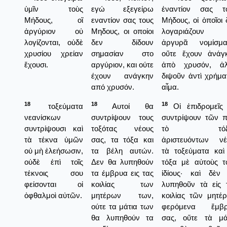
ὑμῖν τοὺς
εγώ εξεγείρω
ἐναντίον σας τ
Μήδους, οἳ
εναντίον σας τους
Μήδους, οἱ ὁποῖοι 
ἀργύριον οὐ
Μηδους, οι οποίοι
λογαριάζουν 
λογίζονται, οὐδὲ
δεν δίδουν
ἀργυρᾶ νομίσμα
χρυσίου χρείαν
σημασίαν στο
οὔτε ἔχουν ἀνάγ
ἔχουσι.
αργύριον, και ούτε
ἀπὸ χρυσόν, ἀ
έχουν ανάγκην
διψοῦν ἀντὶ χρήμα
από χρυσόν.
αἷμα.
18
18
18
τοξεύματα
Αυτοί θα
Οἱ ἐπιδρομεῖς
νεανίσκων
συντρίψουν τους
συντρίψουν τῶν π
συντρίψουσι καὶ
τοξότας νέους
τὸ τόξ
τὰ τέκνα ὑμῶν
σας, τα τόξα και
ἀριστευόντων ν
οὐ μὴ ἐλεήσωσιν,
τα βέλη αυτών.
τὰ τοξεύματα καὶ
οὐδὲ ἐπὶ τοῖς
Δεν θα λυπηθούν
τόξα μὲ αὐτοὺς τ
τέκνοις σου
τα έμβρυα εις τας
ἰδίους· καὶ δὲν
φείσονται οἱ
κοιλίας των
λυπηθοῦν τὰ εἰς 
ὀφθαλμοὶ αὐτῶν.
μητέρων των,
κοιλίας τῶν μητέ
ούτε τα μάτια των
φερόμενα ἔμβ
θα λυπηθούν τα
σας, οὔτε τὰ μά