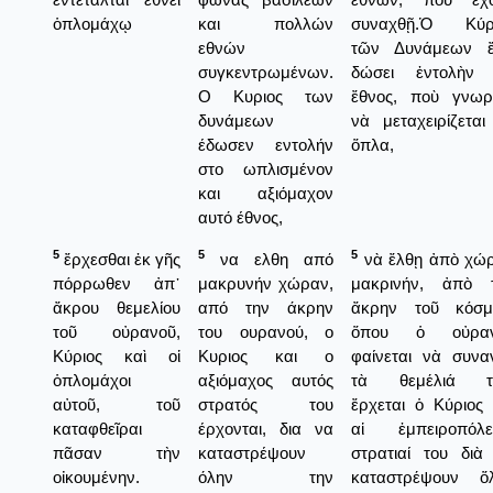
ὁπλομάχῳ
και πολλών
συναχθῇ.Ὁ Κύρ
εθνών
τῶν Δυνάμεων ἔ
συγκεντρωμένων.
δώσει ἐντολὴν 
Ο Κυριος των
ἔθνος, ποὺ γνωρί
δυνάμεων
νὰ μεταχειρίζεται
έδωσεν εντολήν
ὅπλα,
στο ωπλισμένον
και αξιόμαχον
αυτό έθνος,
5
5
5
ἔρχεσθαι ἐκ γῆς
να ελθη από
νὰ ἔλθῃ ἀπὸ χώ
πόρρωθεν ἀπ᾿
μακρυνήν χώραν,
μακρινήν, ἀπὸ 
ἄκρου θεμελίου
από την άκρην
ἄκρην τοῦ κόσμ
τοῦ οὐρανοῦ,
του ουρανού, ο
ὅπου ὁ οὐραν
Κύριος καὶ οἱ
Κυριος και ο
φαίνεται νὰ συνα
ὁπλομάχοι
αξιόμαχος αυτός
τὰ θεμέλιά τ
αὐτοῦ, τοῦ
στρατός του
ἔρχεται ὁ Κύριος 
καταφθεῖραι
έρχονται, δια να
αἱ ἐμπειροπόλε
πᾶσαν τὴν
καταστρέψουν
στρατιαί του διὰ
οἰκουμένην.
όλην την
καταστρέψουν ὅ