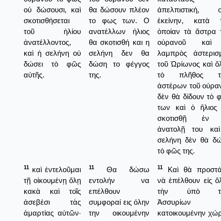
οὐ δώσουσι, καὶ
θα δώσουν πλέον
ἀπελπιστική, 
σκοτισθήσεται
το φως των. Ο
ἐκείνην, κατὰ 
τοῦ ἡλίου
ανατέλλων ήλιος
ὁποίαν τὰ ἄστρα 
ἀνατέλλοντος,
θα σκοτισθή και η
οὐρανοῦ καὶ
καὶ ἡ σελήνη οὐ
σελήνη δεν θα
λαμπρὸς ἀστερισ
δώσει τὸ φῶς
δώση το φέγγος
τοῦ Ὠρίωνος καὶ ὅ
αὐτῆς.
της.
τὸ πλῆθος τ
ἀστέρων τοῦ οὐρα
δὲν θὰ δίδουν τὸ 
των καὶ ὁ ἥλιος
σκοτισθῇ ἐν 
ἀνατολῇ του κα
σελήνη δὲν θὰ δ
τὸ φῶς της.
11
11
11
καὶ ἐντελοῦμαι
Θα δώσω
Καὶ θὰ προστ
τῇ οἰκουμένῃ ὅλῃ
εντολήν να
νὰ ἐπέλθουν εἰς ὅ
κακὰ καὶ τοῖς
επέλθουν
τὴν ὑπὸ τ
ἀσεβέσι τὰς
συμφοραί εις όλην
Ἀσσυρίων
ἁμαρτίας αὐτῶν·
την οικουμένην
κατοικουμένην χώ