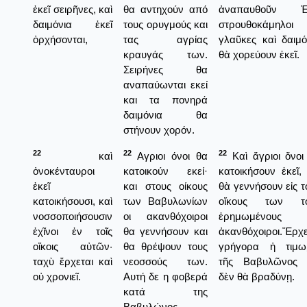
ἐκεῖ σειρῆνες, καὶ
θα αντηχούν από
ἀναπαυθοῦν Ἐ
δαιμόνια ἐκεῖ
τους ορυγμούς και
στρουθοκάμηλοι 
ὀρχήσονται,
τας αγρίας
γλαῦκες καὶ δαιμό
κραυγάς των.
θὰ χορεύουν ἐκεῖ.
Σειρήνες θα
αναπαύωνται εκεί
και τα πονηρά
δαιμόνια θα
στήνουν χορόν.
22
22
22
καὶ
Αγριοι όνοι θα
Καὶ ἄγριοι ὄνοι
ὀνοκένταυροι
κατοικούν εκεί·
κατοικήσουν ἐκεῖ, 
ἐκεῖ
και στους οίκους
θὰ γεννήσουν εἰς τ
κατοικήσουσι, καὶ
των Βαβυλωνίων
οἴκους των τ
νοσσοποιήσουσιν
οι ακανθόχοιροι
ἐρημωμένους
ἐχῖνοι ἐν τοῖς
θα γεννήσουν και
ἀκανθόχοιροι.Ἔρχε
οἴκοις αὐτῶν·
θα θρέψουν τους
γρήγορα ἡ τιμω
ταχὺ ἔρχεται καὶ
νεοσσούς των.
τῆς Βαβυλῶνος 
οὐ χρονιεῖ.
Αυτή δε η φοβερά
δὲν θὰ βραδύνῃ.
κατά της
Βαβυλώνος