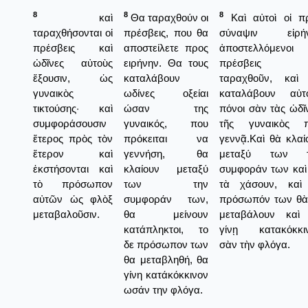
8
8
8
καὶ
Θα ταραχθούν οι
Καὶ αὐτοὶ οἱ π
ταραχθήσονται οἱ
πρέσβεις, που θα
σύναψιν εἰρή
πρέσβεις καὶ
αποστείλετε προς
ἀποστελλόμενοι
ὠδῖνες αὐτοὺς
ειρήνην. Θα τους
πρέσβεις 
ἕξουσιν, ὡς
καταλάβουν
ταραχθοῦν, καὶ
γυναικὸς
ωδίνες οξείαι
καταλάβουν αὐτ
τικτούσης· καὶ
ώσαν της
πόνοι σὰν τὰς ὠδῖ
συμφοράσουσιν
γυναικός, που
τῆς γυναικὸς 
ἕτερος πρὸς τὸν
πρόκειται να
γεννᾷ.Καὶ θὰ κλαί
ἕτερον καὶ
γεννήση, θα
μεταξύ των τ
ἐκστήσονται καὶ
κλαίουν μεταξύ
συμφοράν των καὶ
τὸ πρόσωπον
των την
τὰ χάσουν, καὶ
αὐτῶν ὡς φλὸξ
συμφοράν των,
πρόσωπόν των θὰ
μεταβαλοῦσιν.
θα μείνουν
μεταβάλουν καὶ
κατάπληκτοι, το
γίνῃ κατακόκκι
δε πρόσωπον των
σὰν τὴν φλόγα.
θα μεταβληθή, θα
γίνη κατάκόκκινον
ωσάν την φλόγα.