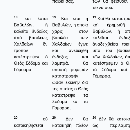
παιδία σας.
των θὰ φεισθοῦν
τέκνα σου.
19
19
19
καὶ ἔσται
Και έτσι η
Καὶ θὰ καταστρ
Βαβυλών, ἣ
Βαβυλών, η οποία
καὶ ἐρημωθῇ
καλεῖται ἔνδοξος
χάρις στον
Βαβυλών, ἡ ὁπ
ἀπὸ βασιλέως
βασιλέα των
καλεῖται ἔνδοξ
Χαλδαίων, ὃν
Χαλδαίων έγινε
ἀναδειχθεῖσα τοια
τρόπον
και ανεδείχθη
ὑπὸ τοῦ βασιλ
κατέστρεψεν ὁ
ένδοξος και
τῶν Χαλδαίων, ὅ
Θεὸς Σόδομα καὶ
λαμπρά, θα
κατέστρεψεν ὁ Θ
Γόμορρα·
υποστή τρομεράν
τὰ Σόδομα καὶ
καταστροφήν,
Γόμορρα.
ώσαν εκείνην δια
της οποίας ο Θεός
κατέστρεψε τα
Σοδαμα και τα
Γομορρα.
20
20
20
οὐ
Δεν θα
Δὲν θὰ κατοικ
κατοικηθήσεται
κατοικηθή πλέον
ὡς περίλαμπρ