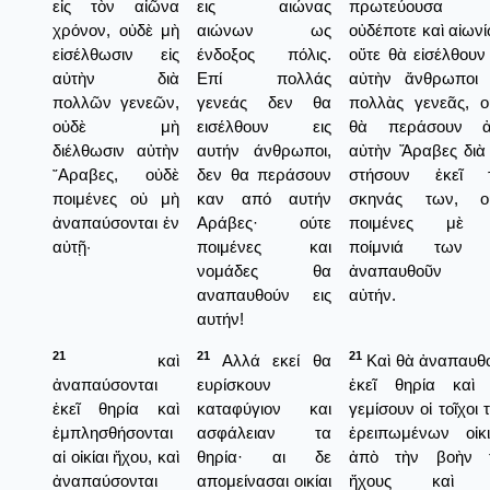
εἰς τὸν αἰῶνα
εις αιώνας
πρωτεύουσα
χρόνον, οὐδὲ μὴ
αιώνων ως
οὐδέποτε καὶ αἰωνί
εἰσέλθωσιν εἰς
ένδοξος πόλις.
οὔτε θὰ εἰσέλθουν 
αὐτὴν διὰ
Επί πολλάς
αὐτὴν ἄνθρωποι 
πολλῶν γενεῶν,
γενεάς δεν θα
πολλὰς γενεᾶς, ο
οὐδὲ μὴ
εισέλθουν εις
θὰ περάσουν 
διέλθωσιν αὐτὴν
αυτήν άνθρωποι,
αὐτὴν Ἄραβες διὰ
῎Αραβες, οὐδὲ
δεν θα περάσουν
στήσουν ἐκεῖ 
ποιμένες οὐ μὴ
καν από αυτήν
σκηνάς των, ο
ἀναπαύσονται ἐν
Αράβες· ούτε
ποιμένες μὲ 
αὐτῇ·
ποιμένες και
ποίμνιά των 
νομάδες θα
ἀναπαυθοῦν ε
αναπαυθούν εις
αὐτήν.
αυτήν!
21
21
21
καὶ
Αλλά εκεί θα
Καὶ θὰ ἀναπαυθ
ἀναπαύσονται
ευρίσκουν
ἐκεῖ θηρία καὶ
ἐκεῖ θηρία καὶ
καταφύγιον και
γεμίσουν οἱ τοῖχοι 
ἐμπλησθήσονται
ασφάλειαν τα
ἐρειπωμένων οἰκ
αἱ οἰκίαι ἤχου, καὶ
θηρία· αι δε
ἀπὸ τὴν βοὴν 
ἀναπαύσονται
απομείνασαι οικίαι
ἤχους καὶ 