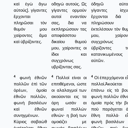
καὶ ἐγὼ ἄγω
οδηγώ αυτούς. Ως
ὁδηγῶ αὐτού
αὐτούς]. γίγαντες
γίγαντες ορμούν
γίγαντες ἰσχυ
ἔρχονται
αυτοί εναντίον
ἔρχονται διὰ
πληρῶσαι τὸν
σας, δια να
πληρώσουν κ
θυμόν μου
εκπληρώσουν τας
ἐκτελέσουν τὸν θυ
χαίροντες ἅμα
αποφάσστου
μου, χαίροντ
καὶ ὑβρίζοντες.
δικαίου θυμού
συγχρόνως κ
μου, χαίροντες οι
ὑβρίζοντες τ
ίδιοι και
κατανικωμένους 
συγχρόνως
αὐτῶν.
υβρίζοντας σας.
4
4
4
φωνὴ ἐθνῶν
Πολλοί είναι οι
Οἱ ἐπερχόμενοι εἶ
πολλῶν ἐπὶ τῶν
επιτιθέμενοι, ώστε
πολλοί.Ἀκούεται
ὀρέων, ὁμοία
οι αλαλαγμοί των
ἐπάνω εἰς τὰ βο
ἐθνῶν πολλῶν,
ακούονται εις τα
φωνὴ πολλῶν ἐθν
φωνὴ βασιλέων
όρη ωσάν αι
ὁμοία πρὸς τὴν β
καὶ ἐθνῶν
φωναί πολλών
ποὺ παράγεται 
συνηγμένων.
εθνών· η βοή των
ἔθνη πολλά· εἶ
Κύριος σαβαὼθ
ομοιάζει με
φωνὴ βασιλέων 
ἐντέταλται ἔθνει
φωνάς βασιλέων
ἐθνῶν, ποὺ ἔχ