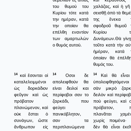
του θυμού του
χαλάζας, καὶ ἡ γῆ
Κυρίου τότε κατά
σεισθῇ ἀπὸ τὰ θεμέ
την ημέραν, κατά
της ἕνεκα τ
την οποίαν θα
σφοδροῦ θυμοῦ 
επέλθη εναντίον
Κυρίου τ
των αμαρτωλών
Δυνάμεων.Θὰ γίνῃ
ο θυμός αυτού.
τοῦτο κατὰ τὴν αὐ
ἡμέραν, κατά 
ὁποίαν θὰ ἐπέλθ
θυμός του.
14
14
14
καὶ ἔσονται οἱ
Οσοι δε
Καὶ θὰ εἶναι
καταλελειμμένοι
απολειφθούν θα
ὑπολειφθησόμενοι
ὡς δορκάδιον
είναι δειλοί και
σὰν μικρὸ ζαρκ
φεῦγον καὶ ὡς
περίφοβοι σαν το
δειλὸν καὶ περίφοβ
πρόβατον
ζαρκάδι, που
ποὺ φεύγει, καὶ 
πλανώμενον, καὶ
φεύγει
πρόβατον, π
οὐκ ἔσται ὁ
πανικόβλητον,
πλανᾶται χαμέ
συνάγων, ὥστε
σαν τα
χωρὶς ποιμένα· 
ἄνθρωπον εἰς
περιπλανώμενα
δὲν θὰ εἶναι ἐκεῖ