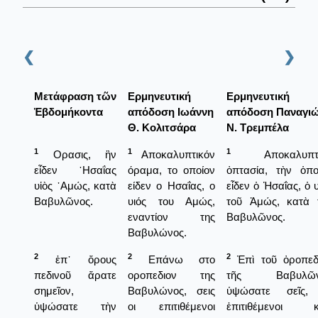
❮
❯
Μετάφραση τῶν
Ερμηνευτική
Ερμηνευτική
Ἑβδομήκοντα
απόδοση Ιωάννη
απόδοση Παναγι
Θ. Κολιτσάρα
Ν. Τρεμπέλα
1
1
1
Ορασις, ἣν
Αποκαλυπτικόν
Αποκαλυπτι
εἶδεν ῾Ησαΐας
όραμα, το οποίον
ὀπτασία, τὴν ὁπο
υἱὸς ᾿Αμώς, κατὰ
είδεν ο Ησαΐας, ο
εἶδεν ὁ Ἡσαΐας, ὁ υ
Βαβυλῶνος.
υιός του Αμώς,
τοῦ Ἀμώς, κατὰ 
εναντίον της
Βαβυλῶνος.
Βαβυλώνος.
2
2
2
ἐπ᾿ ὄρους
Επάνω στο
Ἐπὶ τοῦ ὀροπεδ
πεδινοῦ ἄρατε
οροπεδιον της
τῆς Βαβυλῶν
σημεῖον,
Βαβυλώνος, σεις
ὑψώσατε σεῖς,
ὑψώσατε τὴν
οι επιτιθέμενοι
ἐπιτιθέμενοι κ