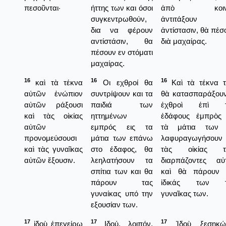
πεσοῦνται·
ήττης των και όσοι
ἀπὸ κοιν
συγκεντρωθούν,
ἀντιτάξουν
δια να φέρουν
ἀντίστασιν, θὰ πέσ
αντίστάσιν, θα
διὰ μαχαίρας.
πέσουν εν στόματι
μαχαίρας.
16
16
16
καὶ τὰ τέκνα
Οι εχθροί θα
Καὶ τὰ τέκνα 
αὐτῶν ἐνώπιον
συντρίψουν και τα
θὰ κατασπαράξουν
αὐτῶν ράξουσι
παιδιά των
ἐχθροὶ ἐπὶ τ
καὶ τὰς οἰκίας
ηττημένων
ἐδάφους ἐμπρὸς 
αὐτῶν
εμπρός εις τα
τὰ μάτια των
προνομεύσουσι
μάτια των επάνω
λαφυραγωγήσουν
καὶ τὰς γυναῖκας
στο έδαφος, θα
τὰς οἰκίας τ
αὐτῶν ἕξουσιν.
λεηλατήσουν τα
διαρπάζοντες αὐ
σπίτια των και θα
καὶ θὰ πάρουν
πάρουν τας
ἰδικάς των τ
γυναίκας υπό την
γυναῖκας των.
εξουσίαν των.
17
17
17
ἰδοὺ ἐπεγείρω
Ιδού, λοιπόν,
Ἰδοὺ ξεσηκώ