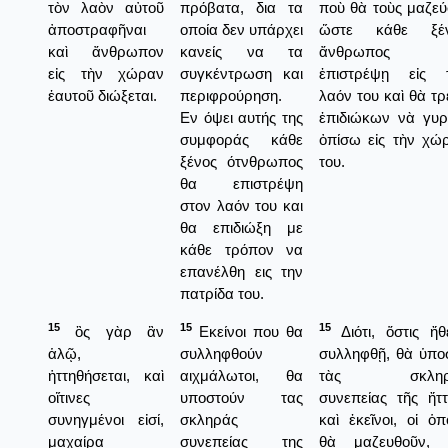
τὸν λαὸν αὐτοῦ
πρόβατα, δια τα
ποὺ θὰ τοὺς μαζεύ
ἀποστραφῆναι
οποία δεν υπάρχει
ὥστε κάθε ξέ
καὶ ἄνθρωπον
κανείς να τα
ἄνθρωπος 
εἰς τὴν χώραν
συγκέντρωση και
ἐπιστρέψῃ εἰς 
ἑαυτοῦ διώξεται.
περιφρούρηση.
λαόν του καὶ θὰ τρ
Εν όψει αυτής της
ἐπιδιώκων νὰ γυρ
συμφοράς κάθε
ὀπίσω εἰς τὴν χώ
ξένος ότνθρωπος
του.
θα επιστρέψη
στον λαόν του και
θα επιδιώξη με
κάθε τρόπον να
επανέλθη εις την
πατρίδα του.
15
15
15
ὃς γὰρ ἂν
Εκείνοι που θα
Διότι, ὅστις ἤθ
ἁλῷ,
συλληφθούν
συλληφθῇ, θὰ ὑπο
ἡττηθήσεται, καὶ
αιχμάλωτοι, θα
τὰς σκληρ
οἵτινες
υποστούν τας
συνεπείας τῆς ἤττ
συνηγμένοι εἰσί,
σκληράς
καὶ ἐκεῖνοι, οἱ ὁπο
μαχαίρᾳ
συνεπείας της
θὰ μαζευθοῦν, 