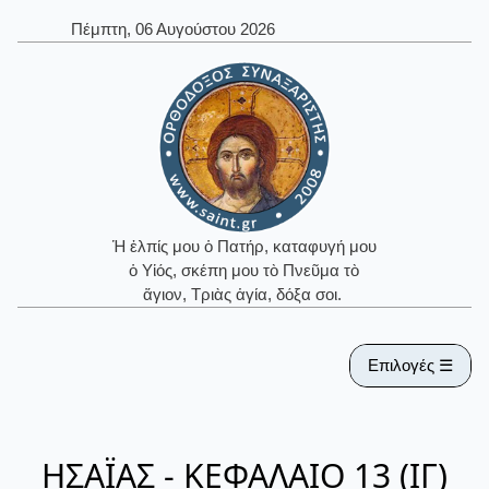
Πέμπτη, 06 Αυγούστου 2026
Ἡ ἐλπίς μου ὁ Πατήρ, καταφυγή μου
ὁ Υἱός, σκέπη μου τὸ Πνεῦμα τὸ
ἅγιον, Τριὰς ἁγία, δόξα σοι.
Επιλογές ☰
ΗΣΑΪΑΣ - ΚΕΦΑΛΑΙΟ 13 (ΙΓ)