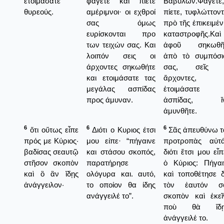
ἑτοιμάσατε
φάγετε και πίετε
Βαβυλών.Φάγετε,
θυρεούς.
αμέριμνοι· οι εχθροί
πίετε, τυφλώττοντ
σας όμως
πρὸ τῆς ἐπικειμέν
ευρίσκονται προ
καταστροφῆς.Καὶ
των τειχών σας. Και
ἀφοῦ σηκωθῆ
λοιπόν σεις οι
ἀπὸ τὸ συμπόσι
άρχοντες σηκωθήτε
σας, σεῖς 
και ετοιμάσατε τας
ἄρχοντες,
μεγάλας ασπίδας
ἐτοιμάσατε
προς άμυναν.
ἀσπίδας, ἵ
ἀμυνθῆτε.
6
6
6
ὅτι οὕτως εἶπε
Διότι ο Κυριος έτσι
Σᾶς ἀπευθύνω τ
πρός με Κύριος·
μου είπε· “πήγαινε
προτροπὰς αὐτά
βαδίσας σεαυτῷ
και στάσου σκοπός,
διότι ἔτσι μου εἶ
στῆσον σκοπὸν
παρατήρησε
ὁ Κύριος: Πήγαι
καὶ ὃ ἂν ἴδῃς
ολόγυρα και. αυτό,
καὶ τοποθέτησε δ
ἀνάγγειλον·
το οποίον θα ίδης
τὸν ἑαυτόν σ
ανάγγειλέ το”.
σκοπὸν καὶ ἐκεῖ
ποὺ θὰ ἴδῃ
ἀνάγγειλέ το.