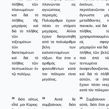
πλῆθος τῶν
πλανώνται εις
ἐκείνων, π
πλανωμένων
αγνώστους
περιπλανῶνται ε
καὶ διὰ τὸ
περιοχάς.
ἄγνωστα μέ
πλῆθος τῆς
Πολυάριθμοι έχουν
μεταδίδοντες τ
μαχαίρας καὶ
πέσει εν στόματι
πανικόν, καὶ διὰ 
διὰ τὸ πλῆθος
μαχαίρας. Αλλοι
πλῆθος τ
τῶν
έχουν διατρυπηθή
χρησιμοποιουμέν
τοξευμάτων
από τα πολυάριθμα
εἰς σφαγ
τῶν
βέλη των
μαχαιρῶν καὶ διὰ 
διατεταμένων
καλοτεντομένων
πλῆθος τῶν βελῶ
καὶ διὰ τὸ
τόξων. Και έτσι ο
ποὺ ἀπὸ τό
πλῆθος τῶν
αριθμός των
τεντωμένα
πεπτωκότων ἐν
φονευθέντων κατά
ἐκσφενδονιζονται,
τῷ πολέμῳ.
τον πόλεμον είναι
καὶ διὰ τὸ πλῆθ
μεγάλος.
αὐτῶν, οἱ ὁποῖ
ἔχουν πέσει νεκρ
κατὰ τὸν πόλεμον
16
16
16
διότι οὕτως
Αυτά δε
Συμβαίνουν 
εἶπέ μοι Κύριος·
συμβαίνουν, διότι
αὐτά, διότι ἔτσι 