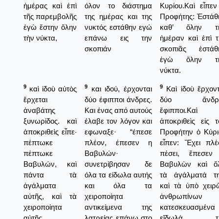
ἡμέρας καὶ ἐπὶ
όλον το διάστημα
Κυρίου.Καὶ εἶπεν
τῆς παρεμβολῆς
της ημέρας και της
Προφήτης: Ἐστάθ
ἐγὼ ἔστην ὅλην
νυκτός εστάθην εγώ
καθ’ ὅλην τ
τὴν νύκτα,
επάνω εις την
ἡμέραν καὶ ἐπὶ τ
σκοπιάν
σκοπιᾶς ἐστάθ
ἑγὼ ὅλην τ
νύκτα.
9
9
9
καὶ ἰδοὺ αὐτὸς
και ιδού, έρχονται
Καὶ ἰδοὺ ἔρχοντ
ἔρχεται
δύο έφιπποι άνδρες.
δύο ἄνδρ
ἀναβάτης
Και ένας από αυτούς
ἔφιπποι.Καὶ
ξυνωρίδος. καὶ
έλαβε τον λόγον και
ἀποκριθεὶς εἰς τ
ἀποκριθεὶς εἶπε·
εφωναξε· “έπεσε
Προφήτην ὁ Κύρι
πέπτωκε
πλέον, έπεσεν η
εἶπεν: Ἔχει πλέ
πέπτωκε
Βαβυλών·
πέσει, ἔπεσεν
Βαβυλών, καὶ
συνετρίβησαν δε
Βαβυλὼν καὶ ὅ
πάντα τὰ
όλα τα είδωλα αυτής
τὰ ἀγάλματά τη
ἀγάλματα
και όλα τα
καὶ τὰ ὑπὸ χειρ
αὐτῆς, καὶ τὰ
χειροποίητα
ἀνθρωπίνων
χειροποίητα
αντικείμενα της
κατεσκευασμένα
αὐτῆς
λατρείας επάνω στο
εἴδωλά τ