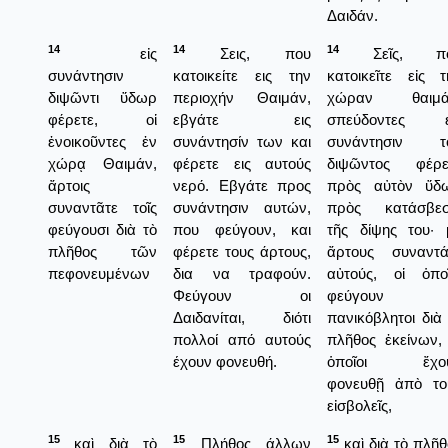
Δαιδάν.
14
14
14
εἰς
Σεις, που
Σεῖς, π
συνάντησιν
κατοικείτε εις την
κατοικεῖτε εἰς τ
διψῶντι ὕδωρ
περιοχήν Θαιμάν,
χώραν θαιμά
φέρετε, οἱ
εβγάτε εις
σπεύδοντες ε
ἐνοικοῦντες ἐν
συνάντησίν των και
συνάντησιν τ
χώρᾳ Θαιμάν,
φέρετε εις αυτούς
διψῶντος φέρε
ἄρτοις
νερό. Εβγάτε προς
πρὸς αὐτὸν ὕδ
συναντᾶτε τοῖς
συνάντησιν αυτών,
πρὸς κατάσβεσ
φεύγουσι διὰ τὸ
που φεύγουν, και
τῆς δίψης του· 
πλῆθος τῶν
φέρετε τους άρτους,
ἄρτους συναντά
πεφονευμένων
δια να τραφούν.
αὐτούς, οἱ ὁποῖ
Φεύγουν οι
φεύγουν
Δαιδανίται, διότι
πανικόβλητοι διὰ 
πολλοί από αυτούς
πλῆθος ἐκείνων, 
έχουν φονευθή.
ὁποῖοι ἔχο
φονευθῇ ἀπὸ το
εἰσβολεῖς,
15
15
15
καὶ διὰ τὸ
Πλήθος άλλων
καὶ διὰ τὸ πλῆθ