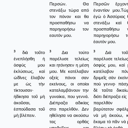
Περσών. Θα
Περσῶν ἔρχοντ
στενάξω τώρα από
ἐναντίον μου.Τώ
τον πόνον και θα
ἐγὼ ὁ Ἀσσύριος 
προσπαθήσω να
στενάξω καὶ 
παρηγορήσω τον
προσπαθήσω 
εαυτόν μου.
παρηγορήσω τ
ἑαυτόν μου.
3
3
3
διὰ τοῦτο
Δια τούτο
Διὰ τοῦτ
ἐνεπλήσθη ἡ
παρέλυσε τελείως
παρέλυσε τελείως
ὀσφύς μου
και ητόνησεν η μέση
ὀσφύς μου, καὶ 
ἐκλύσεως, καὶ
μου. Με κατέλαβαν
κατέλαβον πόν
ὠδῖνες ἔλαβόν
οξείς πόνοι σαν
δριμεῖς σὰν ἐκείν
με ὡς τὴν
εκείνους, οι οποίοι
ποὺ γεννᾳ· πάσ
τίκτουσαν·
καταλαμβάνουν την
δὲ ταῦτα δικαίω
ἠδίκησα τοῦ μὴ
γυναίκα, που γεννά.
διότι διέπραξα εἰς
ἀκοῦσαι,
Διέπραξα αδικίας
παρελθὸν
ἐσπούδασα τοῦ
στο παρελθόν. Δεν
βαρύτατον σφάλ
μὴ βλέπειν.
ηθέλησα να ακούσω
νὰ μὴ ἀκούω, κ
τας ορθάς
ἔκαμα τὸ πᾶν νὰ 
υποδείξεις και
βλέπω τὰ ὀρθά.