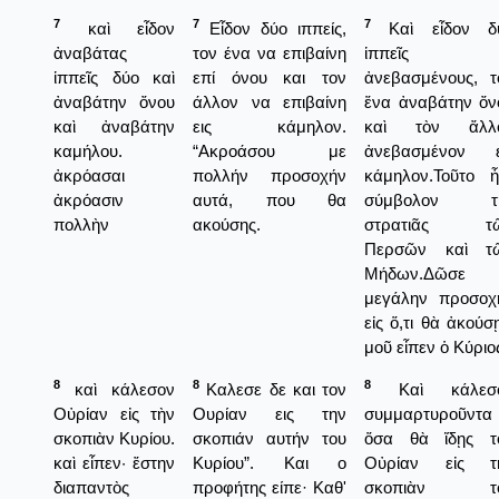
7
7
7
καὶ εἶδον
Εἶδον δύο ιππείς,
Καὶ εἶδον δ
ἀναβάτας
τον ένα να επιβαίνη
ἱππεῖς
ἱππεῖς δύο καὶ
επί όνου και τον
ἀνεβασμένους, τ
ἀναβάτην ὄνου
άλλον να επιβαίνη
ἕνα ἀναβάτην ὄν
καὶ ἀναβάτην
εις κάμηλον.
καὶ τὸν ἄλλ
καμήλου.
“Ακροάσου με
ἀνεβασμένον ε
ἀκρόασαι
πολλήν προσοχήν
κάμηλον.Τοῦτο ἦ
ἀκρόασιν
αυτά, που θα
σύμβολον τ
πολλὴν
ακούσης.
στρατιᾶς τ
Περσῶν καὶ τ
Μήδων.Δῶσε
μεγάλην προσοχ
εἰς ὅ,τι θὰ ἀκούσ
μοῦ εἶπεν ὁ Κύριο
8
8
8
καὶ κάλεσον
Καλεσε δε και τον
Καὶ κάλεσ
Οὐρίαν εἰς τὴν
Ουρίαν εις την
συμμαρτυροῦντα δ
σκοπιὰν Κυρίου.
σκοπιάν αυτήν του
ὅσα θὰ ἴδῃς τ
καὶ εἶπεν· ἔστην
Κυρίου”. Και ο
Οὐρίαν εἰς τ
διαπαντὸς
προφήτης είπε· Καθ'
σκοπιὰν τ