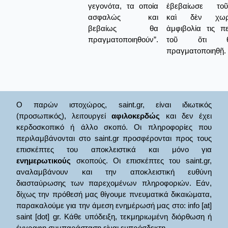
γεγονότα, τα οποία
ἐβεβαίωσε τοῦ
ασφαλώς και
καὶ δὲν χωρ
βεβαίως θα
ἀμφιβολία τις πε
πραγματοποιηθούν”.
τοῦ ὅτι 
πραγματοποιηθῇ.
Ο παρών ιστοχώρος, saint.gr, είναι ιδιωτικός
(προσωπικός), λειτουργεί
αφιλοκερδώς
και δεν έχει
κερδοσκοπικό ή άλλο σκοπό. Οι πληροφορίες που
περιλαμβάνονται στο saint.gr προσφέρονται προς τους
επισκέπτες του αποκλειστικά και μόνο για
ενημερωτικούς
σκοπούς. Οι επισκέπτες του saint.gr,
αναλαμβάνουν και την αποκλειστική ευθύνη
διασταύρωσης των παρεχομένων πληροφοριών. Εάν,
δίχως την πρόθεσή μας θίγουμε πνευματικά δικαιώματα,
παρακαλούμε για την άμεση ενημέρωσή μας στο: info [at]
saint [dot] gr. Κάθε υπόδειξη, τεκμηριωμένη διόρθωση ή
έγγραφη συμπαράσταση είναι ευπρόσδεκτη.