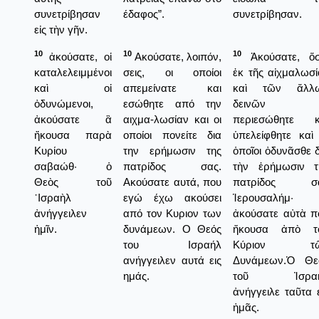
συνετρίβησαν
έδαφος”.
συνετρίβησαν.
εἰς τὴν γῆν.
10
10
10
ἀκούσατε, οἱ
Ακούσατε, λοιπόν,
Ἀκούσατε, ὅσ
καταλελειμμένοι
σεις, οι οποίοι
ἐκ τῆς αἰχμαλωσί
καὶ οἱ
απεμείνατε και
καὶ τῶν ἄλλ
ὀδυνώμενοι,
εσώθητε από την
δεινῶν
ἀκούσατε ἃ
αιχμα-λωσίαν και οι
περιεσώθητε κ
ἤκουσα παρὰ
οποίοι πονείτε δια
ὑπελείφθητε καὶ 
Κυρίου
την ερήμωσιν της
ὁποῖοι ὀδυνᾶσθε δ
σαβαώθ· ὁ
πατρίδος σας.
τὴν ἐρήμωσιν τ
Θεὸς τοῦ
Ακούσατε αυτά, που
πατρίδος σ
᾿Ισραὴλ
εγώ έχω ακούσει
Ἱερουσαλήμ·
ἀνήγγειλεν
από τον Κυριον των
ἀκούσατε αὐτὰ π
ἡμῖν.
δυνάμεων. Ο Θεός
ἤκουσα ἀπὸ τ
του Ισραήλ
Κύριον τ
ανήγγειλεν αυτά εις
Δυνάμεων.Ὁ Θε
ημάς.
τοῦ Ἰσρα
ἀνήγγειλε ταῦτα ε
ἡμᾶς.