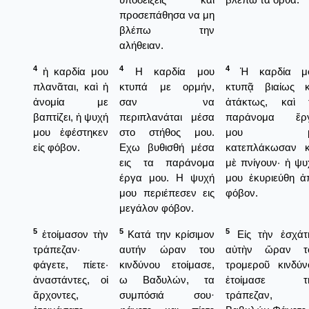
προσεπάθησα να μη
βλέπω την
αλήθειαν.
4
4
4
ἡ καρδία μου
Η καρδία μου
Ἡ καρδία μ
πλανᾶται, καὶ ἡ
κτυπά με ορμήν,
κτυπᾷ βιαίως κ
ἀνομία με
σαν να
ἀτάκτως, καὶ 
βαπτίζει, ἡ ψυχή
περιπλανάται μέσα
παράνομα ἔρ
μου ἐφέστηκεν
στο στήθος μου.
μου μ
εἰς φόβον.
Εχω βυθισθή μέσα
κατεπλάκωσαν κ
εις τα παράνομα
μὲ πνίγουν· ἡ ψυ
έργα μου. Η ψυχή
μου ἐκυριεύθη ἀ
μου περιέπεσεν εις
φόβον.
μεγάλον φόβον.
5
5
5
ἑτοίμασον τὴν
Κατά την κρίσιμον
Εἰς τὴν ἐσχάτ
τράπεζαν·
αυτήν ώραν του
αὐτὴν ὥραν τ
φάγετε, πίετε·
κινδύνου ετοίμασε,
τρομεροῦ κινδύν
ἀναστάντες, οἱ
ω Βαδυλών, τα
ἐτοίμασε τ
ἄρχοντες,
συμπόσιά σου·
τράπεζαν,