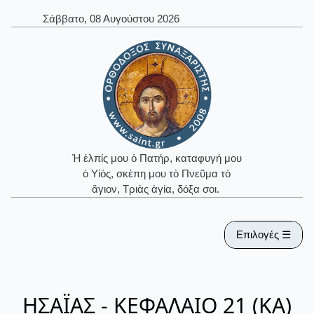
Σάββατο, 08 Αυγούστου 2026
Ἡ ἐλπίς μου ὁ Πατήρ, καταφυγή μου
ὁ Υἱός, σκέπη μου τὸ Πνεῦμα τὸ
ἅγιον, Τριὰς ἁγία, δόξα σοι.
Επιλογές ☰
ΗΣΑΪΑΣ - ΚΕΦΑΛΑΙΟ 21 (ΚΑ)