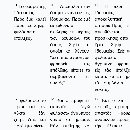
11
11
11
Τὸ ὅραμα τῆς
Αποκαλυπτικόν
Ἡ περὶ τ
᾿Ιδουμαίας. -
όραμα εναντίον της
Ἰδουμαίας
Πρὸς ἐμὲ καλεῖ
Ιδουμαίας. Προς εμέ
ἀποκαλυπτικὴ
παρὰ τοῦ Σηείρ·
απευθύνεται
ὀπτασία.Πρὸς ἐ
φυλάσσετε
έκκλησις εκ μέρους
ἀπευθύνεται
ἐπάλξεις.
των Ιδουμαίων, του
πρόσκλησις ἀπὸ 
όρους Σηείρ, οι
ὄρος Σηεὶρ τ
οποίοι και λέγουν·
Ἰδουμαίας: Σεῖς π
“σεις που αγρύπνως
φυλάσσετε
φρουρείτε τας
ἄγρυπνοι φρουρ
επάλξεις, είπατε τα
εἰς τὰς ἐπάλξει
συμβαίνοντα της
εἴπατε καὶ εἰς ἡμ
νυκτός”.
τὰ συμβάντα τ
νυκτός.
12
12
12
φυλάσσω τὸ
Και ο προφήτης
Καὶ ὁ ἐπὶ τ
πρωΐ καὶ τὴν
απαντά· “εγώ
σκοπιᾶς προφήτ
νύκτα· ἐὰν
φυλάσσω άγρυπνος
ἀπαντᾷ: Φρου
ζητῇς, ζήτει καὶ
νύκτα και ημέραν.
ἀναμένων προσε
παρ᾿ ἐμοὶ οἴκει·
Εάν επιθυμής και
τὴν ἔλευσιν τ