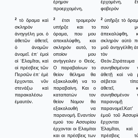
έρημον
ἐρχομένη, ἔτ
προερχομένη,
φοβερὸν
2
2
2
τὸ ὅραμα καὶ
έτσι τρομερόν
ὑπῆρξε τὸ ὅραμ
σκληρὸν
υπήρξε και το
ποὺ μο
ἀνηγγέλη μοι. ὁ
όραμα, που μου
ἀπεκαλύφθη, κ
ἀθετῶν ἀθετεῖ,
απεκαλύφθη, και
σκληρὸν αὐτὸ π
ὁ ἀνομῶν
σκληρόν αυτό, το
μοῦ ἀνηγγέλθη ἀ
ἀνομεῖ. ἐπ᾿ ἐμοὶ
οποίον μου
τὸν
οἱ ᾿Ελαμῖται, καὶ
ανήγγειλεν ο Θεός.
Θεόν.Στράτευμα
οἱ πρέσβεις τῶν
Ο παραβαίνων το
συνηθισμένον 
Περσῶν ἐπ᾿ ἐμὲ
θείον θέλημα θα
ἀθετῇ καὶ νὰ 
ἔρχονται. νῦν
εξακολουθή να το
σέβεται τίπο
στενάξω καὶ
παραβαίνη. Και ο
ἀθετεῖ, κ
παρακαλέσω
καταπατών τον
συνηθισμένον 
ἐμαυτόν.
θείον Νομον θα
παρανομῇ
εξακολουθή να
παρανομεῖ.Κατ’
παρανομή. Εναντίον
ἐμοῦ τοῦ Ἀσσυρί
εμού του Ασσυρίου
ἔρχονται 
έρχονται οι Ελαμίται
Ἐλαμῖται, καὶ 
και αι πρέσβεις των
πρέσβεις τ