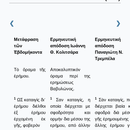
❮
❯
Μετάφραση
Ερμηνευτική
Ερμηνευτική
τῶν
απόδοση Ιωάννη
απόδοση
Ἑβδομήκοντα
Θ. Κολιτσάρα
Παναγιώτη Ν.
Τρεμπέλα
Τὸ ὅραμα τῆς
Αποκαλυπτικόν
ἐρήμου.
όραμα περί της
ερημώσεως
Βαβυλώνος.
1
1
1
ΩΣ καταιγὶς δι᾿
Σαν καταιγίς, η
Σὰν καταιγίς, π
ἐρήμου διέλθοι
οποία διέρχεται με
διέρχεται βιαία κ
ἐξ ἐρήμου
σφοδρότητα και
σφοδρὰ διὰ μέσ
ἐρχομένη ἐκ
ορμήν δια μέσου της
γῆς ἐρημουμένης 
γῆς, φοβερὸν
ερήμου, από άλλην
ἄλλης ἐρήμου γ