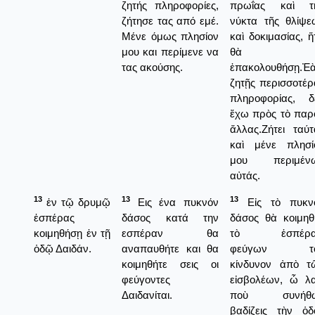
ζητής πληροφορίες,
πρωΐας καὶ τ
ζήτησε τας από εμέ.
νύκτα τῆς θλίψε
Μένε όμως πλησίον
καὶ δοκιμασίας, ἥ
μου και περίμενε να
θὰ
τας ακούσης.
ἐπακολουθήσῃ.Ἐ
ζητῇς περισσοτέρ
πληροφορίας, δ
ἔχω πρὸς τὸ παρ
ἄλλας.Ζήτει ταύτ
καὶ μένε πλησί
μου περιμέν
αὐτάς.
13
13
13
ἐν τῷ δρυμῷ
Εις ένα πυκνόν
Εἰς τὸ πυκν
ἑσπέρας
δάσος κατά την
δάσος θὰ κοιμηθ
κοιμηθήσῃ ἐν τῇ
εσπέραν θα
τὸ ἑσπέρα
ὁδῷ Δαιδάν.
αναπαυθήτε και θα
φεύγων τ
κοιμηθήτε σεις οι
κίνδυνον ἀπὸ τ
φεύγοντες
εἰσβολέων, ὦ λα
Δαιδανίται.
ποὺ συνήθ
βαδίζεις τὴν ὁδ