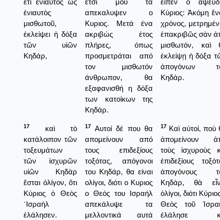
ἔτι ἐνιαυτὸς ὡς
έτσι μου τα
εἶπεν ὁ ἀψευδ
ἐνιαυτὸς
απεκαλυψεν ο
Κύριος: Ἀκόμη ἕν
μισθωτοῦ,
Κυριος. Μετά ένα
χρόνος, μετρημέν
ἐκλείψει ἡ δόξα
ακριβώς έτος
ἐπακριβῶς σὰν ἀ
τῶν υἱῶν
πλήρες, όπως
μισθωτόν, καὶ 
Κηδάρ,
προσμετράται από
ἐκλείψῃ ἡ δόξα τ
τον μισθωτόν
ἀπογόνων τ
άνθρωπον, θα
Κηδάρ.
εξαφανισθή η δόξα
των κατοίκων της
Κηδάρ.
17
17
17
καὶ τὸ
Αυτοί δέ που θα
Καὶ αὐτοί, ποὺ 
κατάλοιπον τῶν
απομείνουν από
ἀπομείνουν ἀ
τοξευμάτων
τους επιδεξίους
τοὺς ἰσχυροὺς κ
τῶν ἰσχυρῶν
τοξότας, απόγονοι
ἐπιδεξίους τοξότ
υἱῶν Κηδὰρ
του Κηδάρ, θα είναι
ἀπογόνους τ
ἔσται ὀλίγον, ὅτι
ολίγοι, διότι ο Κυριος
Κηδάρ, θὰ εἶν
Κύριος ὁ Θεὸς
ο Θεός του Ισραήλ
ὀλίγοι, διότι Κύριο
᾿Ισραὴλ
απεκάλυψε τα
Θεὸς τοῦ Ἰσρα
ἐλάλησεν.
μελλοντικά αυτά
ἐλάλησε κ