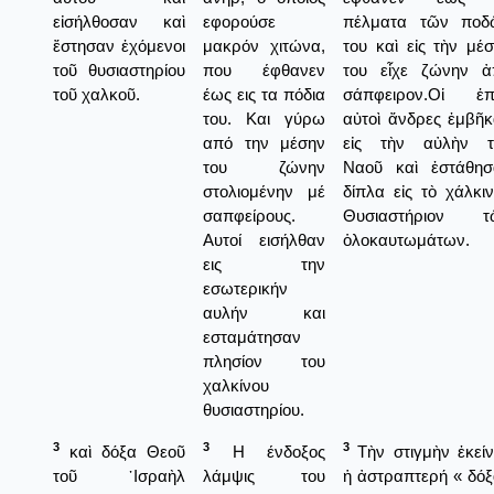
εἰσήλθοσαν καὶ
εφορούσε
πέλματα τῶν ποδ
ἔστησαν ἐχόμενοι
μακρόν χιτώνα,
του καὶ εἰς τὴν μέ
τοῦ θυσιαστηρίου
που έφθανεν
του εἶχε ζώνην ἀ
τοῦ χαλκοῦ.
έως εις τα πόδια
σάπφειρον.Οἱ ἑπ
του. Και γύρω
αὐτοὶ ἄνδρες ἐμβῆ
από την μέσην
εἰς τὴν αὐλὴν τ
του ζώνην
Ναοῦ καὶ ἐστάθησ
στολιομένην μέ
δίπλα εἰς τὸ χάλκι
σαπφείρους.
Θυσιαστήριον τ
Αυτοί εισήλθαν
ὁλοκαυτωμάτων.
εις την
εσωτερικήν
αυλήν και
εσταμάτησαν
πλησίον του
χαλκίνου
θυσιαστηρίου.
3
3
3
καὶ δόξα Θεοῦ
Η ένδοξος
Τὴν στιγμὴν ἐκεί
τοῦ ᾿Ισραὴλ
λάμψις του
ἡ ἀστραπτερή « δό