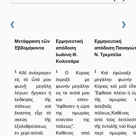
❮
❯
Μετάφραση τῶν
Ερμηνευτική
Ερμηνευτική
Ἑβδομήκοντα
απόδοση
απόδοση Παναγιώ
Ιωάννη Θ.
Ν. Τρεμπέλα
Κολιτσάρα
1
1
1
ΚΑΙ ἀνέκραγεν
Ο Κυριος
Καὶ ἐφώναξε 
εἰς τὰ ὦτά μου
έκραξέ με
μεγάλην φωνὴν
φωνῇ μεγάλῃ
φωνήν μεγάλην
Κύριος καὶ μοῦ εἶπ
λέγων· ἤγγικεν ἡ
εις τα αυτιά μου
Ἔφθασε πλέον ἡ ὥ
ἐκδίκησις τῆς
και είπεν·
τῆς τιμωρίας τ
πόλεως· καὶ
“έφθασεν η ώρα
ἀσεβοῦς
ἕκαστος εἶχε τὰ
της τιμωρίας
πόλεως.Καθένας 
σκεύη τῆς
εναντίον της
ἀπὸ τοὺς ἐκτελεστ
ἐξολοθρεύσεως
πόλεως”.
τῆς ἐντολῆς τοῦ Κυρ
ἐν χειρὶ αὐτοῦ.
Καθένας από
περὶ τιμωρίας τ