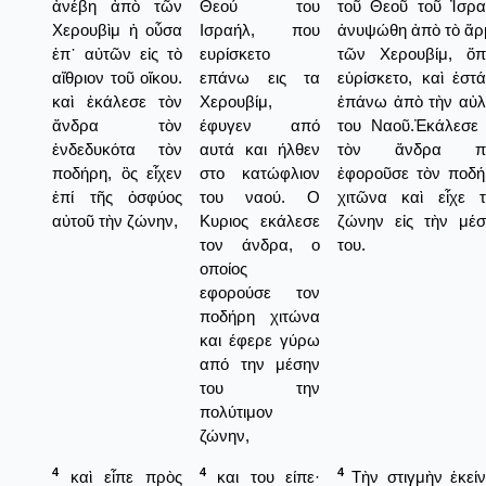
ἀνέβη ἀπὸ τῶν
Θεού του
τοῦ Θεοῦ τοῦ Ἰσρα
Χερουβὶμ ἡ οὖσα
Ισραήλ, που
ἀνυψώθη ἀπὸ τὸ ἅρ
ἐπ᾿ αὐτῶν εἰς τὸ
ευρίσκετο
τῶν Χερουβίμ, ὅπ
αἴθριον τοῦ οἴκου.
επάνω εις τα
εὑρίσκετο, καὶ ἐστ
καὶ ἐκάλεσε τὸν
Χερουβίμ,
ἐπάνω ἀπὸ τὴν αὐλ
ἄνδρα τὸν
έφυγεν από
του Ναοῦ.Ἐκάλεσε 
ἐνδεδυκότα τὸν
αυτά και ήλθεν
τὸν ἄνδρα π
ποδήρη, ὃς εἶχεν
στο κατώφλιον
ἐφοροῦσε τὸν ποδή
ἐπί τῆς ὀσφύος
του ναού. Ο
χιτῶνα καὶ εἶχε τ
αὐτοῦ τὴν ζώνην,
Κυριος εκάλεσε
ζώνην εἰς τὴν μέσ
τον άνδρα, ο
του.
οποίος
εφορούσε τον
ποδήρη χιτώνα
και έφερε γύρω
από την μέσην
του την
πολύτιμον
ζώνην,
4
4
4
καὶ εἶπε πρὸς
και του είπε·
Τὴν στιγμὴν ἐκεί