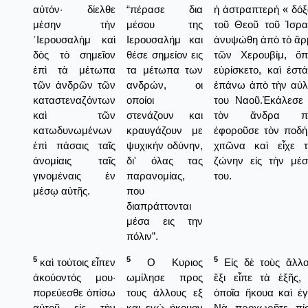
αὐτόν· δίελθε
“πέρασε δια
ἡ ἀστραπτερή « δό
μέσην τὴν
μέσου της
τοῦ Θεοῦ τοῦ Ἰσρα
῾Ιερουσαλὴμ καὶ
Ιερουσαλήμ και
ἀνυψώθη ἀπὸ τὸ ἅρ
δὸς τὸ σημεῖον
θέσε σημείον εις
τῶν Χερουβίμ, ὅπ
ἐπὶ τὰ μέτωπα
τα μέτωπα των
εὑρίσκετο, καὶ ἐστ
τῶν ἀνδρῶν τῶν
ανδρών, οι
ἐπάνω ἀπὸ τὴν αὐλ
καταστεναζόντων
οποίοι
του Ναοῦ.Ἐκάλεσε 
καὶ τῶν
στενάζουν και
τὸν ἄνδρα π
κατωδυνωμένων
κραυγάζουν με
ἐφοροῦσε τὸν ποδή
ἐπὶ πάσαις ταῖς
ψυχικήν οδύνην,
χιτῶνα καὶ εἶχε τ
ἀνομίαις ταῖς
δι' όλας τας
ζώνην εἰς τὴν μέσ
γινομέναις ἐν
παρανομίας,
του.
μέσῳ αὐτῆς.
που
διαπράττονται
μέσα εις την
πόλιν”.
5
5
5
καὶ τούτοις εἶπεν
Ο Κυριος
Εἰς δὲ τοὺς ἄλλο
ἀκούοντός μου·
ωμίλησε προς
ἕξι εἶπε τὰ ἑξῆς,
πορεύεσθε ὀπίσω
τους άλλους εξ
ὁποῖα ἤκουα καὶ ἐ
αὐτοῦ εἰς τὴν
και εγώ ήκουον
Νὰ προχωρῆτε πί