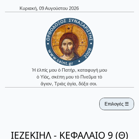
Κυριακή, 09 Αυγούστου 2026
Ἡ ἐλπίς μου ὁ Πατήρ, καταφυγή μου
ὁ Υἱός, σκέπη μου τὸ Πνεῦμα τὸ
ἅγιον, Τριὰς ἁγία, δόξα σοι.
Επιλογές ☰
ΙΕΖΕΚΙΗΛ - ΚΕΦΑΛΑΙΟ 9 (Θ)