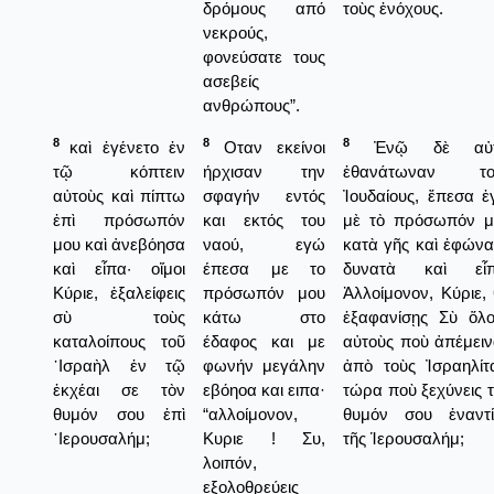
δρόμους από
τοὺς ἐνόχους.
νεκρούς,
φονεύσατε τους
ασεβείς
ανθρώπους”.
8
8
8
καὶ ἐγένετο ἐν
Οταν εκείνοι
Ἐνῷ δὲ αὐτ
τῷ κόπτειν
ήρχισαν την
ἐθανάτωναν το
αὐτοὺς καὶ πίπτω
σφαγήν εντός
Ἰουδαίους, ἔπεσα 
ἐπὶ πρόσωπόν
και εκτός του
μὲ τὸ πρόσωπόν μ
μου καὶ ἀνεβόησα
ναού, εγώ
κατὰ γῆς καὶ ἐφών
καὶ εἶπα· οἴμοι
έπεσα με το
δυνατὰ καὶ εἶπ
Κύριε, ἐξαλείφεις
πρόσωπόν μου
Ἀλλοίμονον, Κύριε,
σὺ τοὺς
κάτω στο
ἑξαφανίσῃς Σὺ ὅλο
καταλοίπους τοῦ
έδαφος και με
αὐτοὺς ποὺ ἀπέμει
᾿Ισραὴλ ἐν τῷ
φωνήν μεγάλην
ἀπὸ τοὺς Ἰσραηλίτ
ἐκχέαι σε τὸν
εβόηοα και ειπα·
τώρα ποὺ ξεχύνεις 
θυμόν σου ἐπὶ
“αλλοίμονον,
θυμόν σου ἐναντί
῾Ιερουσαλήμ;
Κυριε ! Συ,
τῆς Ἱερουσαλήμ;
λοιπόν,
εξολοθρεύεις