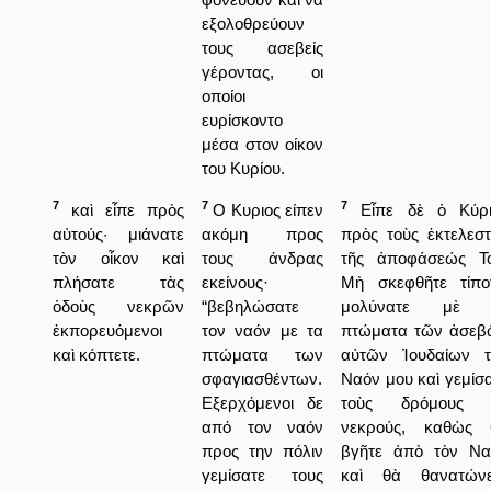
εξολοθρεύουν
τους ασεβείς
γέροντας, οι
οποίοι
ευρίσκοντο
μέσα στον οίκον
του Κυρίου.
7
7
7
καὶ εἶπε πρὸς
Ο Κυριος είπεν
Εἶπε δὲ ὁ Κύρι
αὐτούς· μιάνατε
ακόμη προς
πρὸς τοὺς ἐκτελεσ
τὸν οἶκον καὶ
τους άνδρας
τῆς ἀποφάσεώς Το
πλήσατε τὰς
εκείνους·
Μὴ σκεφθῆτε τίποτ
ὁδοὺς νεκρῶν
“βεβηλώσατε
μολύνατε μὲ 
ἐκπορευόμενοι
τον ναόν με τα
πτώματα τῶν ἀσεβ
καὶ κόπτετε.
πτώματα των
αὐτῶν Ἰουδαίων τ
σφαγιασθέντων.
Ναόν μου καὶ γεμίσ
Εξερχόμενοι δε
τοὺς δρόμους 
από τον ναόν
νεκρούς, καθὼς 
προς την πόλιν
βγῆτε ἀπὸ τὸν Να
γεμίσατε τους
καὶ θὰ θανατώνε