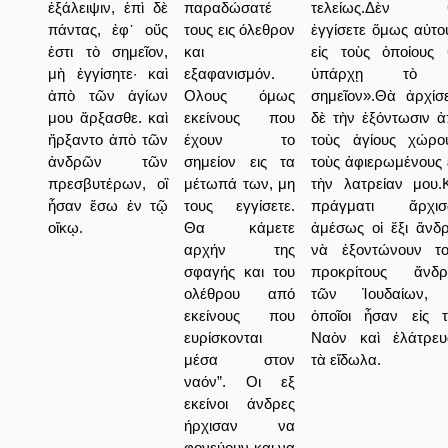
ἐξάλειψιν, ἐπὶ δὲ
παραδώσατέ
τελείως.Δὲν 
πάντας, ἐφ᾿ οὕς
τους εις όλεθρον
ἐγγίσετε ὅμως αὐτο
ἐστι τὸ σημεῖον,
και
εἰς τοὺς ὁποίους 
μὴ ἐγγίσητε· καὶ
εξαφανισμόν.
ὑπάρχῃ τὸ
ἀπὸ τῶν ἁγίων
Ολους όμως
σημεῖον».Θὰ ἀρχίσ
μου ἄρξασθε. καὶ
εκείνους που
δὲ τὴν ἐξόντωσιν 
ἤρξαντο ἀπὸ τῶν
έχουν το
τοὺς ἁγίους χώρου
ἀνδρῶν τῶν
σημείον εις τα
τοὺς ἀφιερωμένους 
πρεσβυτέρων, οἳ
μέτωπά των, μη
τὴν λατρείαν μου.
ἦσαν ἔσω ἐν τῷ
τους εγγίσετε.
πράγματι ἄρχισ
οἴκῳ.
Θα κάμετε
ἀμέσως οἱ ἕξι ἄνδ
αρχήν της
νὰ ἐξοντώνουν το
σφαγής και του
προκρίτους ἄνδρ
ολέθρου από
τῶν Ἰουδαίων, 
εκείνους που
ὁποῖοι ἦσαν εἰς τ
ευρίσκονται
Ναὸν καὶ ἐλάτρευ
μέσα στον
τὰ εἴδωλα.
ναόν”. Οι εξ
εκείνοι άνδρες
ήρχισαν να
φονεύουν και να