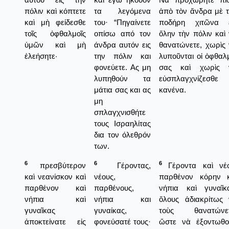
πόλιν καὶ κόπτετε
τα λεγόμενα
ἀπὸ τὸν ἄνδρα μὲ 
καὶ μὴ φείδεσθε
του· “Πηγαίνετε
ποδήρη χιτῶνα ε
τοῖς ὀφθαλμοῖς
οπίσω από τον
ὅλην τὴν πόλιν καὶ
ὑμῶν καὶ μὴ
άνδρα αυτόν εις
θανατώνετε, χωρὶς
ἐλεήσητε·
την πόλιν και
λυποῦνται οἱ ὀφθαλ
φονεύετε. Ας μη
σας καὶ χωρὶς 
λυπηθούν τα
εὐσπλαγχνίζεσθε
μάτια σας και ας
κανένα.
μη
σπλαγχνισθήτε
τους Ισραηλίτας
δια τον όλεθρόν
των.
6
6
6
πρεσβύτερον
Γέροντας,
Γέροντα καὶ νέο
καὶ νεανίσκον καὶ
νέους,
παρθένον κόρην κ
παρθένον καὶ
παρθένους,
νήπια καὶ γυναῖκα
νήπια καὶ
νήπια και
ὅλους ἀδιακρίτως 
γυναῖκας
γυναίκας,
τοὺς θανατώνετ
ἀποκτείνατε εἰς
φονεύσατέ τους·
ὥστε νὰ ἐξοντωθο