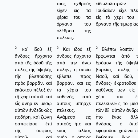
τους εχθρούς
εἰδωλολατρῶν
είχεν εις τα
Ἰουδαίων εἶχε πλέ
χέρια του τα
εἰς τὸ χέρι του 
όργανα του
ὄργανα τῆς τιμωρίας
ολέθρου της
πόλεως.
2
2
2
καὶ ἰδοὺ ἓξ
Και ιδού εξ
Βλέπω λοιπὸν 
ἄνδρες ἤρχοντο
άνδρες ήρχοντο
ἔρχωνται ἀπὸ τ
ἀπὸ τῆς ὁδοῦ τῆς
από την άνω
δρόμον τῆς ὑψηλῆ
πύλης τῆς ὑψηλῆς
πύλην, η οποία
βορείας πύλης τ
τῆς βλεπούσης
έβλεπε προς
Ναοῦ, καὶ ἰδού, ἕ
πρὸς βορρᾶν, καὶ
βορράν, και εις
ἄνδρες· ἐκρατοῦσε
ἑκάστου πέλυξ ἐν
τα χέρια του
καθένας των εἰς 
τῇ χειρὶ αὐτοῦ· καὶ
καθενός από
χέρι του ἕ
εἷς ἀνὴρ ἐν μέσῳ
αυτούς υπήρχε
πέλεκυν.Εἰς τὸ μέ
αὐτῶν ἐνδεδυκὼς
πέλεκυς.
τῶν ἕξι αὐτῶν ἀνδ
ποδήρη, καὶ ζώνη
Ανάμεσα εις
ἦτο ἕνας ἄλλ
σαπφείρου ἐπὶ
αυτούς ήτο και
ἄνδρας, ὁ ὁποῖ
τῆς ὀσφύος
ενας άλλος
ἐφοροῦσε χιτῶνα π
αὐτοῦ· καὶ
ανήρ, ο οποίος
ἔφθανεν ἕως 