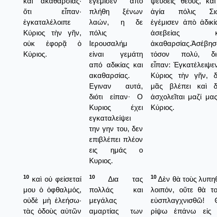
καὶ ἀκαθαρσίας·
εγέμισεν από
ψευδεῖς θεούς, κα
ὅτι εἶπαν·
πλήθη ξένων
ἁγία πόλις Σι
ἐγκαταλέλοιπε
λαών, η δε
ἐγέμισεν ἀπὸ ἀδικί
Κύριος τὴν γῆν,
πόλις
ἀσεβείας κ
οὐκ ἐφορᾷ ὁ
Ιερουσαλήμ
ἀκαθαρσίας.Ἀσέβησ
Κύριος.
είναι γεμάτη
τόσον πολύ, διό
από αδικίας και
εἶπαν: Ἐγκατέλειψε
ακαθαρσίας.
Κύριος τὴν γῆν, δ
Εγιναν αυτά,
μᾶς βλέπει καὶ δ
διότι είπαν· Ο
ἀσχολεῖται μαζί μα
Κυριος έχει
Κύριος.
εγκαταλείψει
την γην του, δεν
επιβλέπει πλέον
εις ημάς ο
Κυριος.
10
10
10
καὶ οὐ φείσεταί
Δια τας
Δὲν θὰ τοὺς λυπ
μου ὁ ὀφθαλμός,
πολλάς και
λοιπόν, οὔτε θὰ τ
οὐδὲ μὴ ἐλεήσω·
μεγάλας
εὐσπλαγχνισθῶ! 
τὰς ὁδοὺς αὐτῶν
αμαρτίας των
ρίψω ἐπάνω εἰς 