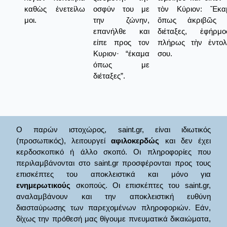
καθὼς ἐνετείλω
οσφύν του με
τὸν Κύριον: Ἔκα
μοι.
την ζώνην,
ὅπως ἀκριβῶς 
επανήλθε και
διέταξες, ἐφήρμο
είπε προς τον
πλήρως τὴν ἐντολ
Κυριον· “έκαμα
σου.
όπως με
διέταξες”.
Ο παρών ιστοχώρος, saint.gr, είναι ιδιωτικός
(προσωπικός), λειτουργεί
αφιλοκερδώς
και δεν έχει
κερδοσκοπικό ή άλλο σκοπό. Οι πληροφορίες που
περιλαμβάνονται στο saint.gr προσφέρονται προς τους
επισκέπτες του αποκλειστικά και μόνο για
ενημερωτικούς
σκοπούς. Οι επισκέπτες του saint.gr,
αναλαμβάνουν και την αποκλειστική ευθύνη
διασταύρωσης των παρεχομένων πληροφοριών. Εάν,
δίχως την πρόθεσή μας θίγουμε πνευματικά δικαιώματα,