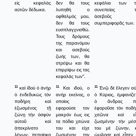
εἰς κεφαλὰς
δεν θα τους
κεφάλια των τ
αὐτῶν δέδωκα.
λυπηθή ο
συνεπείας τ
οφθαλμός μου,
ἀσεβοῦς
δεν θα τους
συμπεριφορᾶς των.
ευσπλαγχνισθώ.
Τους δρόμους
της παρανόμου
και ασεβούς
ζωής των, θα
στρέψω και θα
επιρρίψω εις τας
κεφαλάς των”.
11
11
11
καὶ ἰδοὺ ὁ ἀνὴρ
Και ιδού, ο
Ἐνῷ δὲ ἔλεγεν α
ὁ ἐνδεδυκὼς τὸν
ανήρ εκείνος, ο
ὁ Κύριος, ἐμφανίζε
ποδήρη καὶ
οποίος
ὁ ἄνδρας π
ἐζωσμένος τῇ
εφορούσε τον
ἐφοροῦσε τὸν ποδή
ζώνῃ τὴν ὀσφὺν
μακρόν έως εις
χιτῶνα καὶ εἶ
αὐτοῦ καὶ
τα πόδια χιτώνα
ζωσμένην τὴν μέσ
ἀπεκρίνατο
του και είχε
του μὲ ζώνην, κ
λέγων· πεποίηκα
ζωσμένην την
ὡμίλησε καὶ εἶπεν 