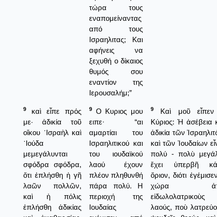
τώρα τους
εναπομείναντας
από τους
Ισραηλιτας; Και
αφήνεις να
ξεχυθή ο δίκαιος
θυμός σου
εναντίον της
Ιερουσαλήμ;”
9
9
9
καὶ εἶπε πρός
Ο Κυριος μου
Καὶ μοῦ εἶπεν
με· ἀδικία τοῦ
ειπε· “αι
Κύριος: Ἡ ἀσέβεια 
οἴκου ᾿Ισραὴλ καὶ
αμαρτίαι του
ἀδικία τῶν Ἰσραηλι
᾿Ιούδα
Ισραηλιτικού και
καὶ τῶν Ἰουδαίων εἶ
μεμεγάλυνται
του ιουδαϊκού
πολύ - πολὺ μεγάλ
σφόδρα σφόδρα,
λαού έχουν
ἔχει ὑπερβῆ κά
ὅτι ἐπλήσθη ἡ γῆ
πλέον πληθυνθή
ὅριον, διότι ἐγέμισε
λαῶν πολλῶν,
πάρα πολύ. Η
χώρα ἀπ
καὶ ἡ πόλις
περιοχή της
εἰδωλολατρικοὺς
ἐπλήσθη ἀδικίας
Ιουδαίας
λαούς, ποὺ λατρεύ