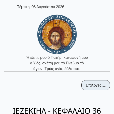
Πέμπτη, 06 Αυγούστου 2026
Ἡ ἐλπίς μου ὁ Πατήρ, καταφυγή μου
ὁ Υἱός, σκέπη μου τὸ Πνεῦμα τὸ
ἅγιον, Τριὰς ἁγία, δόξα σοι.
Επιλογές ☰
ΙΕΖΕΚΙΗΛ - ΚΕΦΑΛΑΙΟ 36