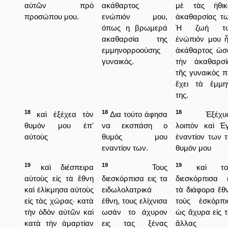
αὐτῶν πρὸ
ακάθαρτος
μὲ τὰς ἠθικ
προσώπου μου.
ενώπιόν μου,
ἀκαθαρσίας τω
όπως η βρωμερά
Ἡ ζωή τ
ακαθαρσία της
ἐνώπιόν μου ἦ
εμμηνορροούσης
ἀκάθαρτος ὡσ
γυναικός.
τὴν ἀκαθαρσί
τῆς γυναικὸς 
ἔχει τὰ ἔμμη
της.
18
18
18
καὶ ἐξέχεα τὸν
Δια τούτο άφησα
Ἐξέχυσ
θυμόν μου ἐπ'
να εκσπάση ο
λοιπὸν καὶ Ἐ
αὐτοὺς
θυμός μου
ἐναντίον των 
εναντίον των.
θυμόν μου
19
19
19
καὶ διέσπειρα
Τους
καὶ το
αὐτοὺς εἰς τὰ ἔθνη
διεσκόρπισα εις τα
διεσκόρπισα ε
καὶ ἐλίκμησα αὐτοὺς
ειδωλολατρικά
τὰ διάφορα ἔθ
εἰς τὰς χώρας· κατὰ
έθνη, τους ελίχνισα
τοὺς ἐσκόρπι
τὴν ὁδὸν αὐτῶν καὶ
ωσάν το άχυρον
ὡς ἄχυρα εἰς 
κατὰ τὴν ἁμαρτίαν
εις τας ξένας
ἄλλας