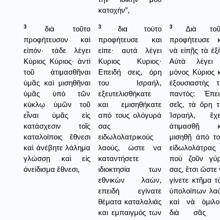
κατοχήν”,
3
3
3
διὰ τοῦτο
δια τούτο
Διὰ τοῦ
προφήτευσον καὶ
προφήτευσε και
προφήτευσε κ
εἰπόν· τάδε λέγει
είπε· αυτά λέγει
νὰ εἰπῇς τὰ ἑξ
Κύριος Κύριος· ἀντὶ
Κυριος Κυριος·
Αὐτὰ λέγει
τοῦ ἀτιμασθῆναι
Επειδή σεις, όρη
μόνος Κύριος 
ὑμᾶς καὶ μισηθῆναι
του Ισραήλ,
ἐξουσιαστὴς τ
ὑμᾶς ὑπὸ τῶν
εξευτελισθήκατε
παντός: Ἐπει
κύκλῳ ὑμῶν τοῦ
και εμισηθήκατε
σεῖς, τὰ ὅρη 
εἶναι ὑμᾶς εἰς
από τους ολόγυρά
Ἰσραήλ, ἔχε
κατάσχεσιν τοῖς
σας
ἀτιμασθῇ κ
καταλοίποις ἔθνεσι
ειδωλολατρικούς
μισηθῇ ἀπὸ το
καὶ ἀνέβητε λάλημα
λαούς, ώστε να
εἰδωλολάτρας
γλώσσῃ καὶ εἰς
καταντήσετε
ποὺ ζοῦν γύ
ὀνείδισμα ἔθνεσι,
ιδιοκτησία των
σας, ἔτσι ὥστε
εθνικών λαών,
γίνετε κτῆμα 
επειδή εγίνατε
ὑπολοίπων λα
θέματα καταλαλιάς
καὶ νὰ ὁμιλο
και εμπαιγμός των
διὰ σᾶς 