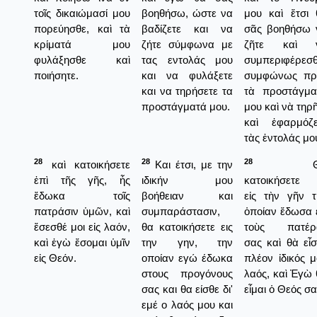
τοῖς δικαιώμασί μου
βοηθήσω, ώστε να
μου καὶ ἔτσι 
πορεύησθε, καὶ τὰ
βαδίζετε και να
σᾶς βοηθήσω 
κρίματά μου
ζήτε σύμφωνα με
ζῆτε καὶ 
φυλάξησθε καὶ
τας εντολάς μου
συμπεριφέρεσ
ποιήσητε.
και να φυλάξετε
συμφώνως πρ
και να τηρήσετε τα
τὰ προστάγμα
προστάγματά μου.
μου καὶ νὰ τηρ
καὶ ἐφαρμόζε
τὰς ἐντολάς μο
28
28
28
καὶ κατοικήσετε
Και έτσι, με την
Θ
ἐπὶ τῆς γῆς, ἧς
ιδικήν μου
κατοικήσετε 
ἔδωκα τοῖς
βοήθειαν και
εἰς τὴν γῆν τ
πατράσιν ὑμῶν, καὶ
συμπαράστασιν,
ὁποίαν ἔδωσα 
ἔσεσθέ μοι εἰς λαόν,
θα κατοικήσετε εις
τοὺς πατέρ
καὶ ἐγὼ ἔσομαι ὑμῖν
την γην, την
σας καὶ θὰ εἶ
εἰς Θεόν.
οποίαν εγώ έδωκα
πλέον ἰδικός 
στους προγόνους
λαός, καὶ Ἐγὼ
σας και θα είσθε δι'
εἶμαι ὁ Θεός σα
εμέ ο λαός μου και