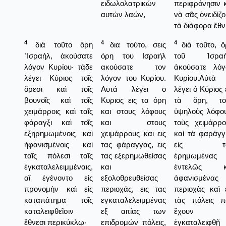
ειδωλολατρικών
περιφρόνησιν 
αυτών λαών,
νὰ σᾶς ὀνειδίζ
τὰ διάφορα ἔθν
4
4
4
διὰ τοῦτο ὄρη
δια τούτο, σεις
διὰ τοῦτο, ὅ
᾿Ισραήλ, ἀκούσατε
όρη του Ισραήλ
τοῦ Ἰσραή
λόγον Κυρίου· τάδε
ακούσατε τον
ἀκούσατε λόγ
λέγει Κύριος τοῖς
λόγον του Κυρίου.
Κυρίου.Αὐτὰ
ὄρεσι καὶ τοῖς
Αυτά λέγει ο
λέγει ὁ Κύριος 
βουνοῖς καὶ τοῖς
Κυριος εις τα όρη
τὰ ὅρη, το
χειμάρροις καὶ ταῖς
και στους λόφους
ὑψηλοὺς λόφου
φάραγξι καὶ τοῖς
και στους
τοὺς χειμάρρο
ἐξηρημωμένοις καὶ
χειμάρρους και εις
καὶ τὰ φαράγγ
ἠφανισμένοις καὶ
τας φάραγγας, εις
εἰς τὰ
ταῖς πόλεσι ταῖς
τας εξερημωθείσας
ἐρημωμένας
ἐγκαταλελειμμέναις,
και
ἐντελῶς κ
αἳ ἐγένοντο εἰς
εξολοθρευθείσας
ἀφανισμένας
προνομὴν καὶ εἰς
περιοχάς, εις τας
περιοχὰς καὶ 
καταπάτημα τοῖς
εγκαταλελειμμένας
τὰς πόλεις π
καταλειφθεῖσιν
εξ αιτίας των
ἔχουν
ἔθνεσι περικύκλῳ·
επιδρομών πόλεις,
ἐγκαταλειφθῇ