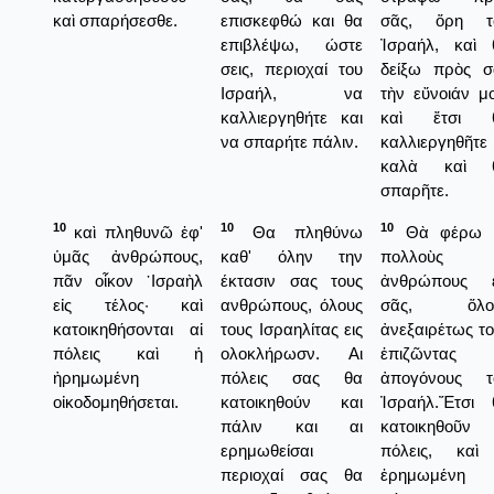
καὶ σπαρήσεσθε.
επισκεφθώ και θα
σᾶς, ὅρη τ
επιβλέψω, ώστε
Ἰσραήλ, καὶ 
σεις, περιοχαί του
δείξω πρὸς σ
Ισραήλ, να
τὴν εὔνοιάν μ
καλλιεργηθήτε και
καὶ ἔτσι 
να σπαρήτε πάλιν.
καλλιεργηθῆτε
καλὰ καὶ 
σπαρῆτε.
10
10
10
καὶ πληθυνῶ ἐφ'
Θα πληθύνω
Θὰ φέρω 
ὑμᾶς ἀνθρώπους,
καθ' όλην την
πολλοὺς
πᾶν οἶκον ᾿Ισραὴλ
έκτασιν σας τους
ἀνθρώπους ε
εἰς τέλος· καὶ
ανθρώπους, όλους
σᾶς, ὅλο
κατοικηθήσονται αἱ
τους Ισραηλίτας εις
ἀνεξαιρέτως τ
πόλεις καὶ ἡ
ολοκλήρωσν. Αι
ἐπιζῶντας
ἠρημωμένη
πόλεις σας θα
ἀπογόνους τ
οἰκοδομηθήσεται.
κατοικηθούν και
Ἰσραήλ.Ἔτσι 
πάλιν και αι
κατοικηθοῦν 
ερημωθείσαι
πόλεις, καὶ
περιοχαί σας θα
ἐρημωμένη