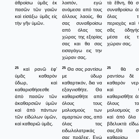
ἀθροίσω ὑμᾶς ἐκ
λοιπόν, εγώ
τὰ ἔθνη, θὰ σ
πασῶν τῶν γαιῶν
ανάμεσα από τους
συναθροίσω ἀ
καὶ εἰσάξω ὑμᾶς εἰς
άλλους λαούς, θα
ὅλας τ
τὴν γῆν ὑμῶν.
σας συναθροίσω
περιοχὰς καὶ 
από όλας τας
σᾶς ὁδηγή
χώρας της εξορίας
μέσα εἰς τ
σας και θα σας
χώραν σας.
εισαγάγω εις την
χώραν σας.
25
25
25
καὶ ρανῶ ἐφ'
Θα σας ραντίσω
θὰ σᾶ
ὑμᾶς καθαρὸν
με ύδωρ
ραντίσω δὲ 
ὕδωρ, καὶ
καθαρτικόν, δια να
καθαρὸν νερ
καθαρισθήσεσθε
εξαγνισθήτε. Θα
καὶ θ
ἀπὸ πασῶν τῶν
καθαρισθήτε από
καθαρισθῆτε ἀ
ἀκαθαρσιῶν ὑμῶν
όλους τους
ὅλους το
καὶ ἀπὸ πάντων
μολυσμούς των
μολυσμούς σ
τῶν εἰδώλων ὑμῶν,
αμαρτιών σας, από
καὶ ἀπὸ ὅλα 
καὶ καθαριῶ ὑμᾶς.
όλας τας
βδελυκτὰ εἴδω
ειδωλολατρικάς
σας.Θὰ σ
σας πράξεις. Εγώ
καθαρίσω