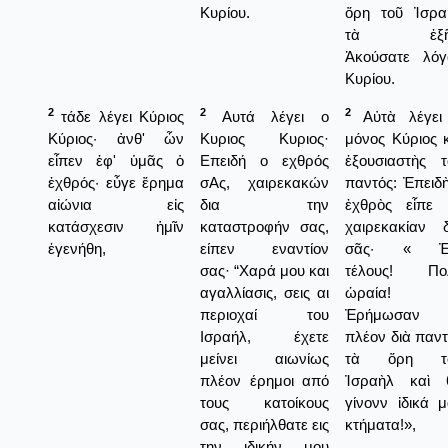
Κυρίου.
ὅρη τοῦ Ἰσρα
τὰ ἑξῆ
Ἀκούσατε λόγ
Κυρίου.
2
2
2
τάδε λέγει Κύριος
Αυτά λέγει ο
Αὐτὰ λέγει
Κύριος· ἀνθ' ὧν
Κυριος Κυριος·
μόνος Κύριος 
εἶπεν ἐφ' ὑμᾶς ὁ
Επειδή ο εχθρός
ἐξουσιαστὴς τ
ἐχθρός· εὖγε ἔρημα
σΑς, χαιρεκακών
παντός: Ἐπειδ
αἰώνια εἰς
δια την
ἐχθρὸς εἶπε 
κατάσχεσιν ἡμῖν
καταστροφήν σας,
χαιρεκακίαν δ
ἐγενήθη,
είπεν εναντίον
σᾶς· « Ἐ
σας· “Χαρά μου και
τέλους! Πο
αγαλλίασις, σεις αι
ὡραία!
περιοχαί του
Ἐρήμωσαν
Ισραήλ, έχετε
πλέον διὰ παν
μείνει αιωνίως
τὰ ὅρη τ
πλέον έρημοι από
Ἰσραὴλ καὶ 
τους κατοίκους
γίνονν ἰδικά 
σας, περιήλθατε εις
κτήματα!»,
την ιδικήν μου