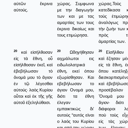
αὐτῶν ἔκρινα
χώρας. Συμφωνα
χώρας.Τοὺς
αὐτούς.
με την διαγωγήν
κατεδίκασα κ
των και με τας
τοὺς ἐτιμώρη
αμαρτίας των τους
ἀναλόγως πρ
έκρινα δικαίως και
τὴν ζωήν των 
τους ετιμώρησα.
πρὸς τ
ἁμαρτίας των.
20
20
20
καὶ εἰσήλθοσαν
Ωδηγήθησαν
Εἰσῆλθαν 
εἰς τὰ ἔθνη, οὗ
αιχμάλωτοι εις
καὶ ἔζησαν μέ
εἰσήλθοσαν ἐκεῖ, καὶ
ειδωλολατρικά
εἰς τὰ ἔθνη, ἐ
ἐβεβήλωσαν τὸ
έθνη, εκεί όπου
ὅπου κατέληξ
ὄνομά μου τὸ ἅγιον
εξωρίσθησαν. Και
διεσκορπισμένο
ἐν τῷ λέγεσθαι
εβεβήλωσαν το
καὶ ἐβεβήλωσα
αὐτούς· λαὸς Κυρίου
άγιον Ονομά μου,
προσέβαλαν 
οὗτοι καὶ ἐκ τῆς γῆς
διότι τα έθνη
Ὄνομά μου 
αὐτοῦ ἐξεληλύθασι.
έλεγαν
ἅγιον· διότι 
εμπαικτικώς δι'
διάφοροι λα
αυτούς “αυτός είναι
ποὺ τοὺς εἶχ
ο λαός του Κυρίου
εἰς τὰς χώρ
και από την χώραν
των ἔλεγαν: