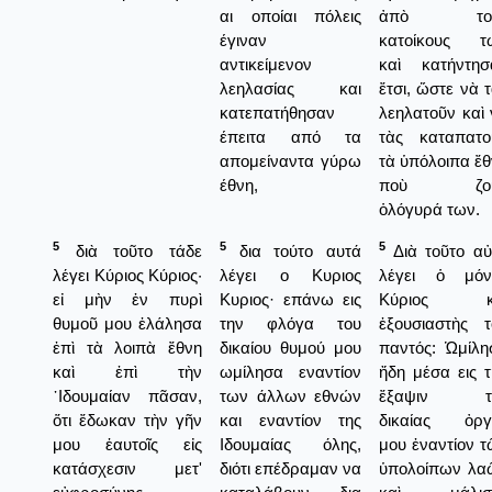
αι οποίαι πόλεις
ἀπὸ το
έγιναν
κατοίκους τ
αντικείμενον
καὶ κατήντησ
λεηλασίας και
ἔτσι, ὥστε νὰ 
κατεπατήθησαν
λεηλατοῦν καὶ
έπειτα από τα
τὰς καταπατο
απομείναντα γύρω
τὰ ὑπόλοιπα ἔ
έθνη,
ποὺ ζο
ὁλόγυρά των.
5
5
5
διὰ τοῦτο τάδε
δια τούτο αυτά
Διὰ τοῦτο αὐ
λέγει Κύριος Κύριος·
λέγει ο Κυριος
λέγει ὁ μόν
εἰ μὴν ἐν πυρὶ
Κυριος· επάνω εις
Κύριος κ
θυμοῦ μου ἐλάλησα
την φλόγα του
ἐξουσιαστὴς τ
ἐπὶ τὰ λοιπὰ ἔθνη
δικαίου θυμού μου
παντός: Ὡμίλη
καὶ ἐπὶ τὴν
ωμίλησα εναντίον
ἤδη μέσα εις 
᾿Ιδουμαίαν πᾶσαν,
των άλλων εθνών
ἔξαψιν τ
ὅτι ἔδωκαν τὴν γῆν
και εναντίον της
δικαίας ὀργ
μου ἑαυτοῖς εἰς
Ιδουμαίας όλης,
μου ἐναντίον 
κατάσχεσιν μετ'
διότι επέδραμαν να
ὑπολοίπων λα