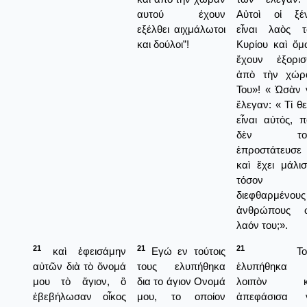
αυτού έχουν
Αὐτοὶ οἱ ξέν
εξέλθει αιχμάλωτοι
εἶναι λαὸς τ
και δούλοι”!
Κυρίου καὶ ὅμ
ἔχουν ἐξορισ
ἀπὸ τὴν χώρ
Του»! « Ὡσὰν 
ἔλεγαν: « Τί θ
εἶναι αὐτός, 
δὲν το
ἐπροστάτευσε
καὶ ἔχει μάλι
τόσον
διεφθαρμένους
ἀνθρώπους 
λαόν του;».
21
21
21
καὶ ἐφεισάμην
Εγώ εν τούτοις
Τοὺ
αὐτῶν διὰ τὸ ὄνομά
τους ελυπήθηκα
ἐλυπήθηκα
μου τὸ ἅγιον, ὃ
δια το άγιον Ονομά
λοιπὸν κ
ἐβεβήλωσαν οἶκος
μου, το οποίον
ἀπεφάσισα 