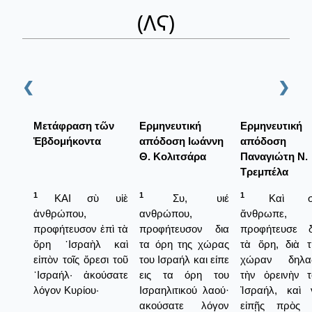
(ΛϚ)
❮
❯
Μετάφραση τῶν
Ερμηνευτική
Ερμηνευτική
Ἑβδομήκοντα
απόδοση Ιωάννη
απόδοση
Θ. Κολιτσάρα
Παναγιώτη Ν.
Τρεμπέλα
1
1
1
ΚΑΙ σὺ υἱὲ
Συ, υιέ
Καὶ σύ
ἀνθρώπου,
ανθρώπου,
ἄνθρωπε,
προφήτευσον ἐπὶ τὰ
προφήτευσον δια
προφήτευσε δ
ὄρη ᾿Ισραὴλ καὶ
τα όρη της χώρας
τὰ ὅρη, διὰ τ
εἰπὸν τοῖς ὄρεσι τοῦ
του Ισραήλ και είπε
χώραν δηλα
᾿Ισραήλ· ἀκούσατε
εις τα όρη του
τὴν ὀρεινὴν τ
λόγον Κυρίου·
Ισραηλιτικού λαού·
Ἰσραήλ, καὶ 
ακούσατε λόγον
εἰπῇς πρὸς 