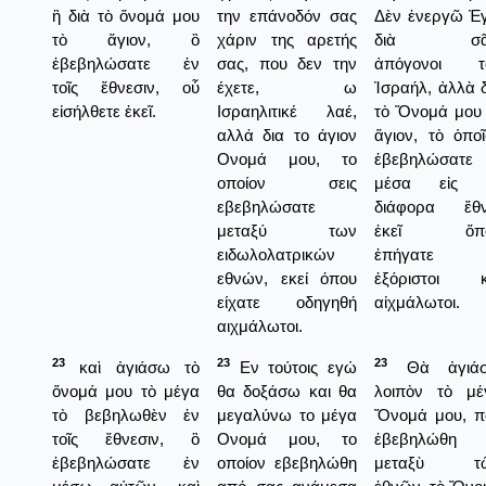
ἢ διὰ τὸ ὄνομά μου
την επάνοδόν σας
Δὲν ἐνεργῶ Ἐ
τὸ ἅγιον, ὃ
χάριν της αρετής
διὰ σᾶ
ἐβεβηλώσατε ἐν
σας, που δεν την
ἀπόγονοι τ
τοῖς ἔθνεσιν, οὗ
έχετε, ω
Ἰσραήλ, ἀλλὰ 
εἰσήλθετε ἐκεῖ.
Ισραηλιτικέ λαέ,
τὸ Ὄνομά μου 
αλλά δια το άγιον
ἅγιον, τὸ ὁπο
Ονομά μου, το
ἐβεβηλώσατε
οποίον σεις
μέσα εἰς 
εβεβηλώσατε
διάφορα ἔθν
μεταξύ των
ἐκεῖ ὅπ
ειδωλολατρικών
ἐπήγατε
εθνών, εκεί όπου
ἐξόριστοι κ
είχατε οδηγηθή
αἰχμάλωτοι.
αιχμάλωτοι.
23
23
23
καὶ ἁγιάσω τὸ
Εν τούτοις εγώ
Θὰ ἁγιά
ὄνομά μου τὸ μέγα
θα δοξάσω και θα
λοιπὸν τὸ μέ
τὸ βεβηλωθὲν ἐν
μεγαλύνω το μέγα
Ὄνομά μου, π
τοῖς ἔθνεσιν, ὃ
Ονομά μου, το
ἐβεβηλώθη
ἐβεβηλώσατε ἐν
οποίον εβεβηλώθη
μεταξὺ τ