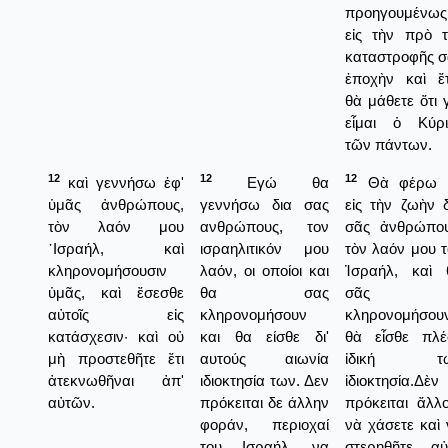
προηγουμένως
εἰς τὴν πρὸ τ
καταστροφῆς σ
ἐποχὴν καὶ ἔτ
θὰ μάθετε ὅτι
εἶμαι ὁ Κύρι
τῶν πάντων.
12
12
12
καὶ γεννήσω ἐφ'
Εγώ θα
Θὰ φέρω 
ὑμᾶς ἀνθρώπους,
γεννήσω δια σας
εἰς τὴν ζωὴν 
τὸν λαόν μου
ανθρώπους, τον
σᾶς ἀνθρώπου
᾿Ισραήλ, καὶ
ισραηλιτικόν μου
τὸν λαόν μου 
κληρονομήσουσιν
λαόν, οι οποίοι και
Ἰσραήλ, καὶ 
ὑμᾶς, καὶ ἔσεσθε
θα σας
σᾶς
αὐτοῖς εἰς
κληρονομήσουν
κληρονομήσου
κατάσχεσιν· καὶ οὐ
και θα είσθε δι'
θὰ εἶσθε πλέ
μὴ προστεθῆτε ἔτι
αυτούς αιωνία
ἰδική τ
ἀτεκνωθῆναι ἀπ'
ιδιοκτησία των. Δεν
ἰδιοκτησία.Δὲν
αὐτῶν.
πρόκειται δε άλλην
πρόκειται ἄλλ
φοράν, περιοχαί
νὰ χάσετε καὶ
του Ισραήλ, να
στερηθῆτε αὐ