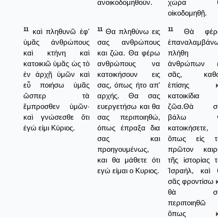
ανοικοδομηθούν.
χώρα θ
οἰκοδομηθῇ.
11
11
11
καὶ πληθυνῶ ἐφ'
Θα πληθύνω εις
Θὰ φέρ
ὑμᾶς ἀνθρώπους
σας ανθρώπους
ἐπαναλαμβάνω
καὶ κτήνη καὶ
και ζώα. Θα φέρω
πλήθη
κατοικιῶ ὑμᾶς ὡς τὸ
ανθρώπους να
ἀνθρώπων ε
ἐν ἀρχῇ ὑμῶν καὶ
κατοικήσουν εις
σᾶς, καθ
εὖ ποιήσω ὑμᾶς
σας, όπως ήτο απ'
ἐπίσης κ
ὥσπερ τὰ
αρχής. Θα σας
κατοικίδια
ἔμπροσθεν ὑμῶν·
ευεργετήσω και θα
ζῶα.Θὰ σ
καὶ γνώσεσθε ὅτι
σας περιποιηθώ,
βάλω ν
ἐγώ εἰμι Κύριος.
όπως έπραξα δια
κατοικήσετε,
σας και
ὅπως εἰς τ
προηγουμένως,
πρῶτον καιρ
και θα μάθετε ότι
τῆς ἱστορίας 
εγώ είμαι ο Κυριος.
Ἰσραήλ, καὶ 
σᾶς φροντίσω 
θὰ σᾶ
περιποιηθῶ
ὅπως κ