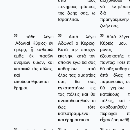
από τους
αἰσχύνεσθε κ
πονηρούς τρόπους
νὰ ἐντρέπεσ
της ζωής σας, ω
διὰ τὴ
Ισραηλίται.
προηγουμένην
ζωήν σας.
33
33
33
τάδε λέγει
Αυτά λέγει
Αὐτὰ λέγει
᾿Αδωναΐ Κύριος· ἐν
Αδωναΐ ο Κυριος·
Κύριός μου,
ἡμέρᾳ, ᾗ καθαριῶ
Κατά την εποχήν
μόνος
ὑμᾶς ἐκ πασῶν
εκείνην, κατά την
ἐξουσιαστὴς τ
ἀνομιῶν ὑμῶν, καὶ
οποίαν εγώ θα σας
παντός: Τότε 
κατοικιῶ τὰς πόλεις,
καθαρίσω από
θὰ σᾶς καθαρί
καὶ
όλας τας αμαρτίας
ἀπὸ ὅλας τ
οἰκοδομηθήσονται
σας, θα σας
παρανομίας σα
ἔρημοι.
εγκαταστήσω εις
θὰ γεμίσω 
τας πόλεις και θα
κατοίκους τ
ανοικοδομηθούν αι
πόλεις, καὶ 
έως τότε
οἰκοδομηθοῦν 
κατεστραμμέναι
περιοχαὶ π
και έρημοι οικίαι.
εἶχαν ἐρημωθῇ
34
34
34