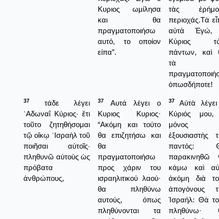
Κυριος ωμίλησα
τὰς ἐρήμο
και θα
περιοχάς.Τὰ ε
πραγματοποιήσω
αὐτὰ Ἐγώ,
αυτό, το οποίον
Κύριος τ
είπα”.
πάντων, καὶ 
τὰ
πραγματοποιή
ὁπωσδήποτε!
37
37
37
τάδε λέγει
Αυτά λέγει ο
Αὐτὰ λέγει
᾿Αδωναΐ Κύριος· ἔτι
Κυριος Κυριος·
Κύριός μου,
τοῦτο ζητηθήσομαι
“Ακόμη και τούτο
μόνος
τῷ οἴκῳ ᾿Ισραὴλ τοῦ
θα επιζητήσω και
ἐξουσιαστὴς τ
ποιῆσαι αὐτοῖς·
θα
παντός: 
πληθυνῶ αὐτοὺς ὡς
πραγματοποιήσω
παρακινηθῶ 
πρόβατα
προς χάριν του
κάμω καὶ αὐ
ἀνθρώπους,
ισραηλιτικού λαού·
ἀκόμη διὰ το
θα πληθύνω
ἀπογόνους τ
αυτούς, όπως
Ἰσραήλ: Θὰ το
πληθύνονται τα
πληθύνω· 