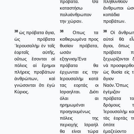
πρόβατα. Θα
πληθυνθοῦν 
καταστήσω
ἄνθρωποι ὡσ
πολυάνθρωπον
κοπάδια
την χώραν.
προβάτων.
38
38
38
ὡς πρόβατα ἅγια,
Οπως τα
Οἱ ἄνθρωπ
ὡς πρόβατα
καθιερωμένα προς
αὐτοὶ θὰ εἶν
῾Ιερουσαλὴμ ἐν ταῖς
θυσίαν πρόβατα,
ἅγιοι, ὅπως 
ἑορταῖς αὐτῆς,
ωσάν
πρόβατα π
οὕτως ἔσονται αἱ
εξηγνισμ'Ενα
ξεχωρίζονται 
πόλεις αἱ ἔρημοι
πρόβατα θα
νὰ προσφερθο
πλήρεις προβάτων
έρχωνται εις την
ὡς θυσία εἰς 
ἀνθρώπων, καὶ
Ιερουσαλήμ κατά
ἅγιον
γνώσονται ὅτι ἐγὼ
τας εορτάς οι
Ναόν.Ὅπως
Κύριος.
Ισραηλται. Διότι
ἐγέμιζαν 
όλαι αι
πρόβατα το
ηρημωμέναι
δρόμους τ
προηγουμένως
Ἱερουσαλὴμ κα
πόλεις της
τὰς ἑορτάς τη
περιοχής Ισραήλ
ὁπότε
θα είναι τώρα
ἐμαζεύοντο