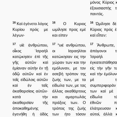
μόνος Κύριος 
ἐξουσιαστὴς τ
παντός.
16
16
16
Καὶ ἐγένετο λόγος
Ο Κυριος
Ὡμίλησε δὲ
Κυρίου πρός με
ωμίλησε προς εμέ
Κύριος πρὸς ἐ
λέγων·
και είπεν
καὶ εἶπεν:
17
17
17
υἱὲ ἀνθρώπου,
“υιέ ανθρώπου,
Ἄνθρωπε, 
οἶκος ᾿Ισραὴλ
οι Ισραηλίται
ἀπόγονοι τ
κατῴκησεν ἐπὶ τῆς
κατώκησαν εις την
Ἰσραὴλ
γῆς αὐτῶν καὶ
χώραν των και την
ἐγκατεστάθησ
ἐμίαναν αὐτὴν ἐν τῇ
εμόλυναν, με τον
εἰς τὴν γῆν τ
ὁδῷ αὐτῶν καὶ ἐν
ασεβή τρόπον της
καὶ τὴν ἐμόλυ
τοῖς εἰδώλοις αὐτῶν
ζωής των, με τα
μὲ τὴ
καὶ ἐν ταῖς
είδωλα των, με τας
συμπεριφοράν
ἀκαθαρσίαις αὐτῶν·
άλλας ακαθάρτους
των καὶ μὲ 
κατὰ τὴν
και αμαρτωλάς
εἴδωλα τ
ἀκαθαρσίαν τῆς
πράξεις των. Ο
ἐθνῶν π
ἀποκαθημένης
τρόπος της ζωής
ἐλάτρευσαν κ
ἐγενήθη ἡ ὁδὸς
των ήτο τόσον
αὐτοί, ἀλλὰ κ