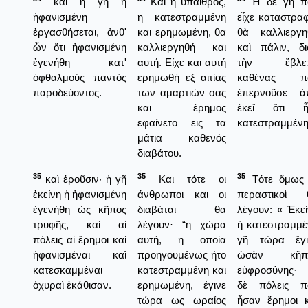
καὶ ἡ γῆ ἡ
Και η ύπαιθρος,
Ἡ δὲ γῆ π
ἠφανισμένη
η κατεστραμμένη
εἶχε καταστρα
ἐργασθήσεται, ἀνθ'
και ερημωμένη, θα
θὰ καλλιεργη
ὧν ὅτι ἠφανισμένη
καλλιεργηθή και
καὶ πάλιν, δι
ἐγενήθη κατ'
αυτή. Είχε και αυτή
τὴν ἔβλε
ὀφθαλμοὺς παντὸς
ερημωθή εξ αιτίας
καθένας π
παροδεύοντος.
των αμαρτιών σας
ἐπερνοῦσε ἀ
και έρημος
ἐκεῖ ὅτι ἦ
εφαίνετο εις τα
κατεστραμμένη
μάτια καθενός
διαβάτου.
35
35
35
καὶ ἐροῦσιν· ἡ γῆ
Και τότε οι
Τότε ὅμως 
ἐκείνη ἡ ἠφανισμένη
άνθρωποι και οι
περαστικοὶ 
ἐγενήθη ὡς κῆπος
διαβάται θα
λέγουν: « Ἐκε
τρυφῆς, καὶ αἱ
λέγουν· “η χώρα
ἡ κατεστραμμέ
πόλεις αἱ ἔρημοι καὶ
αυτή, η οποία
γῆ τώρα ἔγι
ἠφανισμέναι καὶ
προηγουμένως ήτο
ὡσὰν κῆπ
κατεσκαμμέναι
κατεστραμμένη και
εὐφροσύνης· 
ὀχυραὶ ἐκάθισαν.
ερημωμένη, έγινε
δὲ πόλεις π
τώρα ως ωραίος
ἦσαν ἔρημοι κ