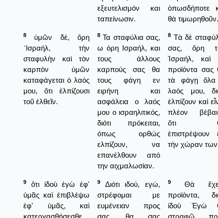
εξευτελισμόν και
ὁπωσδήποτε κ
ταπείνωσιν.
θὰ τιμωρηθοῦν
8
8
8
ὑμῶν δέ, ὄρη
Τα σταφύλια σας,
Τὰ δὲ σταφύλ
᾿Ισραήλ, τὴν
ω όρη Ισραήλ, και
σας, ὅρη τ
σταφυλὴν καὶ τὸν
τους άλλους
Ἰσραήλ, καὶ 
καρπὸν ὑμῶν
καρπούς σας θα
προϊόντα σας 
καταφάγεται ὁ λαός
τους φάγη εν
τὰ φάγῃ ὅλα
μου, ὅτι ἐλπίζουσι
ειρήνη και
λαός μου, διό
τοῦ ἐλθεῖν.
ασφάλεια ο λαός
ἐλπίζουν καὶ εἶ
μου ο ισραηλιτικός,
πλέον βέβαι
διότι πρόκειται,
ὅτι θ
όπως ορθώς
ἐπιστρέψουν ε
ελπίζουν, να
τὴν χώραν των
επανέλθουν από
την αιχμαλωσίαν.
9
9
9
ὅτι ἰδοὺ ἐγὼ ἐφ'
Διότι ιδού, εγώ,
Θὰ ἔχε
ὑμᾶς καὶ ἐπιβλέψω
στρέφομαι με
προϊόντα, διό
ἐφ' ὑμᾶς, καὶ
ευμένειαν προς
ἰδοὺ Ἐγὼ 
κατεργασθήσεσθε
σας, θα σας
στραφῶ πρ