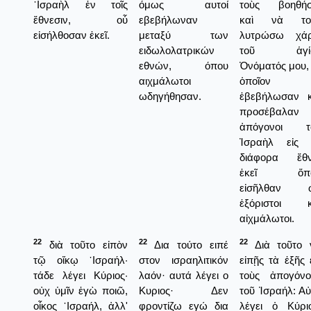
᾿Ισραὴλ ἐν τοῖς
όμως αυτοί
τοὺς βοηθή
ἔθνεσιν, οὗ
εβεβήλωναν
καὶ νὰ το
εἰσήλθοσαν ἐκεῖ.
μεταξύ των
λυτρώσω χάρ
ειδωλολατρικών
τοῦ ἁγί
εθνών, όπου
Ὀνόματός μου,
αιχμάλωτοι
ὁποῖον
ωδηγήθησαν.
ἐβεβήλωσαν κ
προσέβαλαν 
ἀπόγονοι τ
Ἰσραὴλ εἰς 
διάφορα ἔθν
ἐκεῖ ὅπ
εἰσῆλθαν 
ἐξόριστοι κ
αἰχμάλωτοι.
22
22
22
διὰ τοῦτο εἰπὸν
Δια τούτο ειπέ
Διὰ τοῦτο 
τῷ οἴκῳ ᾿Ισραήλ·
στον ισραηλιτικόν
εἰπῇς τὰ ἑξῆς 
τάδε λέγει Κύριος·
λαόν· αυτά λέγει ο
τοὺς ἀπογόνο
οὐχ ὑμῖν ἐγὼ ποιῶ,
Κυριος· Δεν
τοῦ Ἰσραήλ: Α
οἶκος ᾿Ισραήλ, ἀλλ'
φροντίζω εγώ δια
λέγει ὁ Κύριο