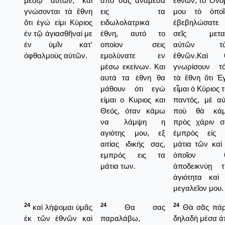
μέσῳ αὐτῶν, καὶ
από σας ανάμεσα
ἐθνῶν, τὸ Ὄνο
γνώσονται τὰ ἔθνη
εις τα
μου τὸ ὁποῖ
ὅτι ἐγώ εἰμι Κύριος
ειδωλολατρικά
ἐβεβηλώσατε
ἐν τῷ ἁγιασθῆναί με
έθνη, αυτό το
σεῖς μετα
ἐν ὑμῖν κατ'
οποίον σεις
αὐτῶν τ
ὀφθαλμοὺς αὐτῶν.
εμολύνατε εν
ἐθνῶν.Καὶ 
μέσω εκείνων. Και
γνωρίσουν τό
αυτά τα έθνη θα
τὰ ἔθνη ὅτι Ἐ
μάθουν ότι εγώ
εἶμαι ὁ Κύριος 
είμαι ο Κυριος και
παντός, μὲ αὐ
Θεός, όταν κάμω
ποὺ θὰ κά
να λάμψη η
πρὸς χάριν σ
αγιότης μου, εξ
ἐμπρὸς εἰς 
αιτίας ιδικής σας,
μάτια τῶν καὶ
εμπρός εις τα
ὁποῖον 
μάτια των.
ἀποδεικνύῃ τ
ἁγιότητα καὶ 
μεγαλεῖον μου.
24
24
24
καὶ λήψομαι ὑμᾶς
Θα σας
Θὰ σᾶς πά
ἐκ τῶν ἐθνῶν καὶ
παραλάβω,
δηλαδὴ μέσα ἀ