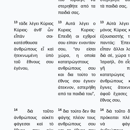
στερηθήτε από τα
τὰ παιδιά σας.
παιδιά σας.
13
13
13
τάδε λέγει Κύριος
Αυτά λέγει ο
Αὐτὰ λέγει
Κύριος· ἀνθ' ὧν
Κυριος Κυριος·
μόνος Κύριος 
εἶπάν σοι·
Επειδή οι εχθροί
ἐξουσιαστὴς τ
κατέσθουσα
σου είπαν εναντίον
παντός: Ἐπει
ἀνθρώπους εἶ καὶ
σου, “συ είσαι
εἶπαν ἄλλοι λ
ἠτεκνωμένη ὑπὸ
χώρα, η οποία
διὰ σέ, χώρα 
τοῦ ἔθνους σου
κατατρώγστους
Ἰσραήλ, ὅτι εἶ
ἐγένου,
ανθρώπους σου
γῆ πο
και δια τούτο το
κατατρώγεις
έθνος σου έγινεν
ἀνθρώπους κ
άτεκνον, εστερήθη
ἔγινες ἄτεκνο
από τα παιδιά του”,
ἀφοῦ ἔχασες 
ἔθνος σου,
14
14
14
διὰ τοῦτο
δια τούτο δεν θα
διὰ τοῦτο δ
ἀνθρώπους οὐκέτι
φάγης πλέον τους
πρόκειται πλέ
φάγεσαι καὶ τὸ
ανθρώπους σου
νὰ φάγ