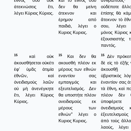
ἔθνος σου οὐκ
και το έθνος σου
ἀνθρώπους·
ἀτεκνώσεις ἔτι,
δεν θα μείνη
οὐδέποτε ἄλλο
λέγει Κύριος Κύριος.
άτεκνον και
ἐπίσης θὰ κάμ
έρημον από
ἄτεκνον τὸ ἔθ
παιδιά, λέγει ο
σου, λέγει
Κυριος Κυριος.
μόνος Κύριος 
ἐξουσιαστὴς τ
παντός.
15
15
15
καὶ οὐκ
Και δεν θα
Δὲν πρόκειτ
ἀκουσθήσεται οὐκέτι
ακουσθή πλέον εκ
δὲ εἰς τὸ ἑξῆς
ἐφ' ὑμᾶς ἀτιμία
μέρους των εθνών
ἀκουσθῇ
ἐθνῶν, καὶ
εναντίον σας
ὑβριστικὸς λό
ὀνειδισμοὺς λαῶν
εμπαιγμός και
ἐναντίον σας 
οὐ μὴ ἀνενέγκητε
εξευτελισμός. Δεν
τὰ ἔθνη, καὶ π
ἔτι, λέγει Κύριος
θα υποστήτε πλέον
πλέον δὲν 
Κύριος.
ονειδισμούς εκ
ὑποφέρετε
μέρους των
ὀνειδισμοὺς κ
εθνών” λέγει ο
ἐξευτελισμοὺς
Κυριος Κυριος.
ἀπὸ τοὺς ἄλλο
λαούς, λέγει