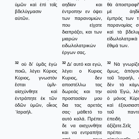
ὑμῶν καὶ ἐπὶ τοῖς
αηδίαν και
θὰ ἀποστραφῆ
βδελύγμασιν
έντροπην εν όψει
μὲ ἀηδί
αὐτῶν.
των παρανομιών,
ἐμπρός των τ
που είχατε
παρανομίας σ
διαπράξει, και των
καὶ τὰ βδελυ
μιαρών
εἰδωλολατρικὰ
ειδωλολατρικών
ἔθιμά των.
έργων σας.
32
32
32
οὐ δι' ὑμᾶς ἐγὼ
Δι' αυτό και εγώ,
Νὰ γνωρίζε
ποιῶ, λέγει Κύριος
λέγει ο Κυριος
ὅμως, ἀπόγον
Κύριος, γνωστὸν
Κυριος, δεν
τοῦ Ἰσραήλ, ὅ
ἔσται ὑμῖν·
αποστέλλω τας
δὲν τὰ κάμ
αἰσχύνθητε καὶ
δωρεάς και την
αὐτὰ Ἐγώ, λέγ
ἐντράπητε ἐκ τῶν
προστασίαν μου
ὁ μόνος Κύρι
ὁδῶν ὑμῶν, οἶκος
δια τας αρετάς
καὶ ἐξουσιαστ
᾿Ισραήλ.
σας· μάθετό το
τοῦ παντό
αυτό καλά. Πρέπει
ἐπειδὴ 
δε να αισχυνθήτε
ἀξίζατε.Σεῖς
και να εντραπήτε
πρέπει 