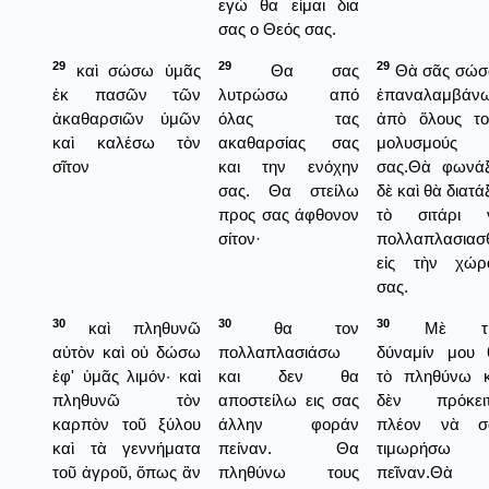
εγώ θα είμαι δια
σας ο Θεός σας.
29
29
29
καὶ σώσω ὑμᾶς
Θα σας
Θὰ σᾶς σώσ
ἐκ πασῶν τῶν
λυτρώσω από
ἐπαναλαμβάνω
ἀκαθαρσιῶν ὑμῶν
όλας τας
ἀπὸ ὅλους το
καὶ καλέσω τὸν
ακαθαρσίας σας
μολυσμούς
σῖτον
και την ενόχην
σας.Θὰ φωνά
σας. Θα στείλω
δὲ καὶ θὰ διατ
προς σας άφθονον
τὸ σιτάρι 
σίτον·
πολλαπλασιασ
εἰς τὴν χώρ
σας.
30
30
30
καὶ πληθυνῶ
θα τον
Μὲ τὴ
αὐτὸν καὶ οὐ δώσω
πολλαπλασιάσω
δύναμίν μου 
ἐφ' ὑμᾶς λιμόν· καὶ
και δεν θα
τὸ πληθύνω κ
πληθυνῶ τὸν
αποστείλω εις σας
δὲν πρόκειτ
καρπὸν τοῦ ξύλου
άλλην φοράν
πλέον νὰ σ
καὶ τὰ γεννήματα
πείναν. Θα
τιμωρήσω 
τοῦ ἀγροῦ, ὅπως ἂν
πληθύνω τους
πεῖναν.Θὰ