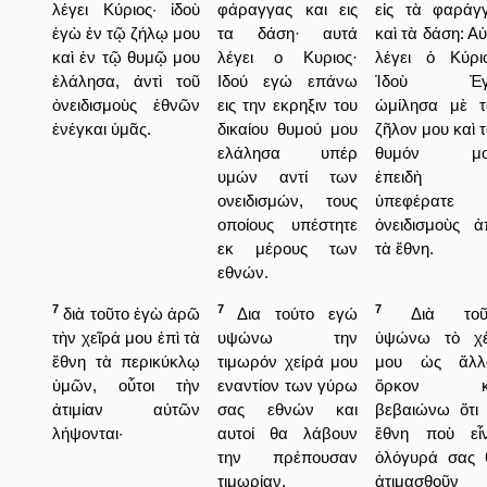
λέγει Κύριος· ἰδοὺ
φάραγγας και εις
εἰς τὰ φαράγγ
ἐγὼ ἐν τῷ ζήλῳ μου
τα δάση· αυτά
καὶ τὰ δάση: Α
καὶ ἐν τῷ θυμῷ μου
λέγει ο Κυριος·
λέγει ὁ Κύριο
ἐλάλησα, ἀντὶ τοῦ
Ιδού εγώ επάνω
Ἰδοὺ Ἐ
ὀνειδισμοὺς ἐθνῶν
εις την εκρηξιν του
ὡμίλησα μὲ τ
ἐνέγκαι ὑμᾶς.
δικαίου θυμού μου
ζῆλον μου καὶ 
ελάλησα υπέρ
θυμόν μο
υμών αντί των
ἐπειδὴ
ονειδισμών, τους
ὑπεφέρατε
οποίους υπέστητε
ὀνειδισμοὺς ἀ
εκ μέρους των
τὰ ἔθνη.
εθνών.
7
7
7
διὰ τοῦτο ἐγὼ ἀρῶ
Δια τούτο εγώ
Διὰ τοῦ
τὴν χεῖρά μου ἐπὶ τὰ
υψώνω την
ὑψώνω τὸ χέ
ἔθνη τὰ περικύκλῳ
τιμωρόν χείρά μου
μου ὡς ἄλλ
ὑμῶν, οὗτοι τὴν
εναντίον των γύρω
ὅρκον κ
ἀτιμίαν αὐτῶν
σας εθνών και
βεβαιώνω ὅτι 
λήψονται·
αυτοί θα λάβουν
ἔθνη ποὺ εἶν
την πρέπουσαν
ὁλόγυρά σας 
τιμωρίαν,
ἀτιμασθοῦν