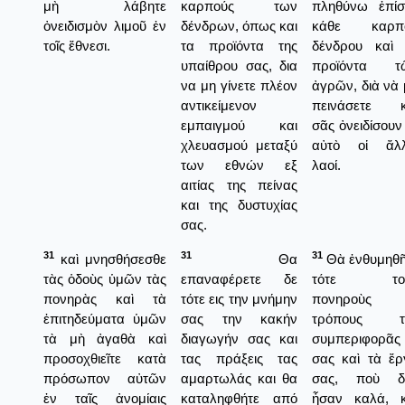
μὴ λάβητε
καρπούς των
πληθύνω ἐπίσ
ὀνειδισμὸν λιμοῦ ἐν
δένδρων, όπως και
κάθε καρπ
τοῖς ἔθνεσι.
τα προϊόντα της
δένδρου καὶ 
υπαίθρου σας, δια
προϊόντα τ
να μη γίνετε πλέον
ἀγρῶν, διὰ νὰ
αντικείμενον
πεινάσετε κ
εμπαιγμού και
σᾶς ὀνειδίσουν 
χλευασμού μεταξύ
αὐτὸ οἱ ἄλλ
των εθνών εξ
λαοί.
αιτίας της πείνας
και της δυστυχίας
σας.
31
31
31
καὶ μνησθήσεσθε
Θα
Θὰ ἐνθυμηθῆ
τὰς ὁδοὺς ὑμῶν τὰς
επαναφέρετε δε
τότε το
πονηρὰς καὶ τὰ
τότε εις την μνήμην
πονηροὺς
ἐπιτηδεύματα ὑμῶν
σας την κακήν
τρόπους τ
τὰ μὴ ἀγαθὰ καὶ
διαγωγήν σας και
συμπεριφορᾶς
προσοχθιεῖτε κατὰ
τας πράξεις τας
σας καὶ τὰ ἔρ
πρόσωπον αὐτῶν
αμαρτωλάς και θα
σας, ποὺ δ
ἐν ταῖς ἀνομίαις
καταληφθήτε από
ἦσαν καλά, κ