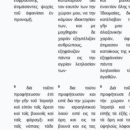
εὐφροσύνης
καταλάβουν δια
καὶ μάλισ
ἀτιμάσαντες ψυχὰς
τον εαυτόν των την
ἐναντίον ὅλης 
τοῦ ἀφανίσαι ἐν
χώραν μου, να την
Ἰδουμαίας, δι
προνομῇ.
κάμουν ιδιοκτησίαν
κατέλαβαν τ
των, και με
γῆν μου 
μοχθηράν δε
ἀλαζονικὴν
χαράν εξηυτέλιζαν
χαράν, ἀφ
ανθρώπους,
ἀτιμασαν το
εξηφάνιζαν τα
κατοίκους της 
πάντα εις την
ἐξηφάνισαν 
αγρίαν λεηλασίαν
πάντα 
των·
λεηλασίαν τ
ἀγαθῶν.
6
6
6
διὰ τοῦτο
δια τούτο
Διὰ τοῦ
προφήτευσον ἐπὶ
προφήτευσον και
προφήτευσε δ
τὴν γῆν τοῦ ᾿Ισραὴλ
ειπέ δια την χώραν
τὴν χώραν τ
καὶ εἰπὸν τοῖς ὄρεσι
του ισραηλιτικού
Ἰσραὴλ καὶ 
καί τοῖς βουνοῖς καὶ
λαού· ειπέ εις τα
εἰπῇς τὰ ἑξῆς 
ταῖς φάραγξι καὶ
όρη και εις τα
τὰ ὅρη καὶ το
ταῖς νάπαις· τάδε
βουνά και εις τας
ὑψηλοὺς λόφου