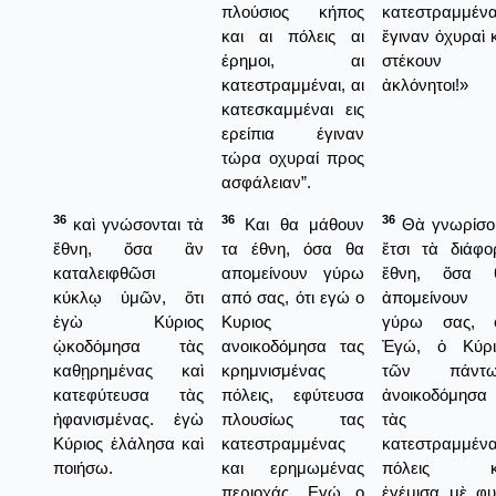
πλούσιος κήπος
κατεστραμμένα
και αι πόλεις αι
ἔγιναν ὀχυραὶ 
έρημοι, αι
στέκουν
κατεστραμμέναι, αι
ἀκλόνητοι!»
κατεσκαμμέναι εις
ερείπια έγιναν
τώρα οχυραί προς
ασφάλειαν”.
36
36
36
καὶ γνώσονται τὰ
Και θα μάθουν
Θὰ γνωρίσο
ἔθνη, ὅσα ἂν
τα έθνη, όσα θα
ἔτσι τὰ διάφο
καταλειφθῶσι
απομείνουν γύρω
ἔθνη, ὅσα 
κύκλῳ ὑμῶν, ὅτι
από σας, ότι εγώ ο
ἀπομείνουν
ἐγὼ Κύριος
Κυριος
γύρω σας, ὅ
ᾠκοδόμησα τὰς
ανοικοδόμησα τας
Ἐγώ, ὁ Κύρι
καθῃρημένας καὶ
κρημνισμένας
τῶν πάντω
κατεφύτευσα τὰς
πόλεις, εφύτευσα
ἀνοικοδόμησα
ἠφανισμένας. ἐγὼ
πλουσίως τας
τὰς
Κύριος ἐλάλησα καὶ
κατεστραμμένας
κατεστραμμέν
ποιήσω.
και ερημωμένας
πόλεις κ
περιοχάς. Εγώ ο
ἐγέμισα μὲ φυ