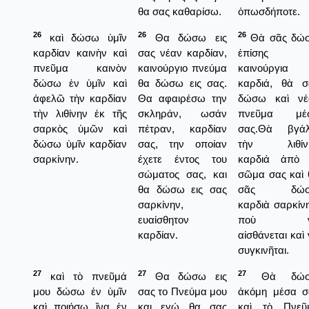
θα σας καθαρίσω.
ὁπωσδήποτε.
26
26
26
καὶ δώσω ὑμῖν
Θα δώσω εις
Θὰ σᾶς δώ
καρδίαν καινὴν καὶ
σας νέαν καρδίαν,
ἐπίσης
πνεῦμα καινὸν
καινούργιο πνεύμα
καινούργια
δώσω ἐν ὑμῖν καὶ
θα δώσω εις σας.
καρδιά, θὰ σ
ἀφελῶ τὴν καρδίαν
Θα αφαιρέσω την
δώσω καὶ νέ
τὴν λιθίνην ἐκ τῆς
σκληράν, ωσάν
πνεῦμα μέ
σαρκὸς ὑμῶν καὶ
πέτραν, καρδίαν
σας.Θὰ βγά
δώσω ὑμῖν καρδίαν
σας, την οποίαν
τὴν λιθίν
σαρκίνην.
έχετε έντος του
καρδιά ἀπὸ 
σώματος σας, και
σῶμα σας καὶ 
θα δώσω εις σας
σᾶς δώ
σαρκίνην,
καρδιὰ σαρκίν
ευαίσθητον
ποὺ ν
καρδίαν.
αἰσθάνεται καὶ
συγκινῆται.
27
27
27
καὶ τὸ πνεῦμά
Θα δώσω εις
Θὰ δώσ
μου δώσω ἐν ὑμῖν
σας το Πνεύμα μου
ἀκόμη μέσα σ
καὶ ποιήσω ἵνα ἐν
και εγώ θα σας
καὶ τὸ Πνεῦ