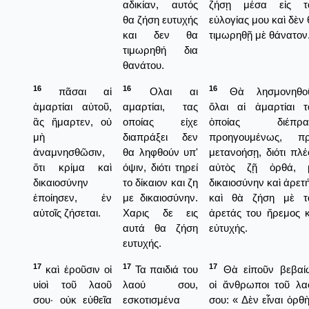
αδικίαν, αυτός
ζήσῃ μέσα εἰς τ
θα ζήση ευτυχής
εὐλογίας μου καὶ δὲν
και δεν θα
τιμωρηθῇ μὲ θάνατον
τιμωρηθή δια
θανάτου.
16
16
16
πᾶσαι αἱ
Ολαι αι
Θὰ λησμονηθο
ἁμαρτίαι αὐτοῦ,
αμαρτίαι, τας
ὅλαι αἱ ἁμαρτίαι τ
ἃς ἥμαρτεν, οὐ
οποίας είχε
ὁποίας διέπρα
μὴ
διαπράξει δεν
προηγουμένως, πρ
ἀναμνησθῶσιν,
θα ληφθούν υπ'
μετανοήσῃ, διότι πλέ
ὅτι κρίμα καὶ
όψιν, διότι τηρεί
αὐτὸς ζῇ ὀρθά, 
δικαιοσύνην
το δίκαιον και ζη
δικαιοσύνην καὶ ἀρετ
ἐποίησεν, ἐν
με δικαιοσύνην.
καὶ θὰ ζήση μὲ τ
αὐτοῖς ζήσεται.
Χαρις δε εις
ἀρετάς του ἤρεμος κ
αυτά θα ζήση
εὐτυχής.
ευτυχής.
17
17
17
καὶ ἐροῦσιν οἱ
Τα παιδιά του
Θὰ εἰποῦν βεβαί
υἱοὶ τοῦ λαοῦ
λαού σου,
οἱ ἄνθρωποι τοῦ λα
σου· οὐκ εὐθεῖα
εσκοτισμένα
σου: « Δὲν εἶναι ὀρθ