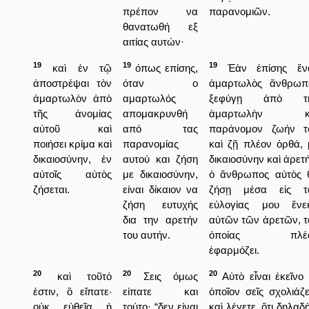
πρέπον να
παρανομιῶν.
θανατωθή εξ
αιτίας αυτών·
19
19
19
καὶ ἐν τῷ
όπως επίσης,
Ἐὰν ἐπίσης ἕν
ἀποστρέψαι τὸν
όταν ο
ἁμαρτωλὸς ἄνθρωπ
ἁμαρτωλὸν ἀπὸ
αμαρτωλός
ξεφύγῃ ἀπὸ τ
τῆς ἀνομίας
απομακρυνθή
ἁμαρτωλὴν κ
αὐτοῦ καὶ
από τας
παράνομον ζωήν τ
ποιήσει κρίμα καὶ
παρανομίας
καὶ ζῇ πλέον ὀρθά, 
δικαιοσύνην, ἐν
αυτού και ζήση
δικαιοσύνην καὶ ἀρετ
αὐτοῖς αὐτὸς
με δικαιοσύνην,
ὁ ἄνθρωπος αὐτὸς 
ζήσεται.
είναι δίκαιον να
ζήσῃ μέσα εἰς τ
ζήση ευτυχής
εὐλογίας μου ἕνε
δια την αρετήν
αὐτῶν τῶν ἀρετῶν, τ
του αυτήν.
ὁποίας πλέ
ἐφαρμόζει.
20
20
20
καὶ τοῦτό
Σεις όμως
Αὐτὸ εἶναι ἐκεῖνο 
ἐστιν, ὃ εἴπατε·
είπατε και
ὁποῖον σεῖς σχολιάζε
οὐκ εὐθεῖα ἡ
τούτο· “δεν είναι
καὶ λέγετε, ὅτι δηλαδ