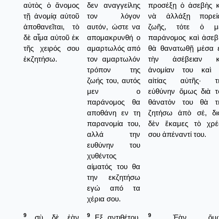
αὐτὸς ὁ ἄνομος
δεν αναγγείλης
προσέξῃ ὁ ἀσεβὴς κ
τῇ ἀνομίᾳ αὐτοῦ
τον λόγον
νὰ ἀλλάξῃ πορεί
ἀποθανεῖται, τὸ
αυτόν, ώστε να
ζωῆς, τότε ὁ μ
δὲ αἷμα αὐτοῦ ἐκ
απομακρυνθή ο
παράνομος καὶ ἀσεβ
τῆς χειρός σου
αμαρτωλός από
θὰ θανατωθῇ μέσα ε
ἐκζητήσω.
τον αμαρτωλόν
τὴν ἀσέβειαν κ
τρόπον της
ἀνομίαν του καὶ 
ζωής του, αυτός
αἰτίας αὐτῆς· τ
μεν ο
εὐθύνην ὅμως διὰ τ
παράνομος θα
θάνατόν του θὰ τ
αποθάνη εν τη
ζητήσω ἀπὸ σέ, διό
παρανομία του,
δὲν ἔκαμες τὸ χρέ
αλλά την
σου ἀπέναντί του.
ευθύνην του
χυθέντος
αίματός του θα
την εκζητήσω
εγώ από τα
χέρια σου.
9
9
9
σὺ δὲ ἐὰν
Εξ αντιθέτου,
Ἐὰν ὅμω