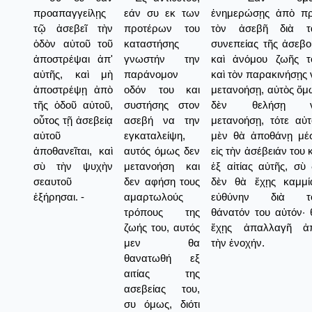
προαπαγγείλῃς
εάν συ εκ των
ἐνημερώσῃς ἀπὸ πρ
τῷ ἀσεβεῖ τὴν
προτέρων του
τὸν ἀσεβῆ διὰ τ
ὁδὸν αὐτοῦ τοῦ
καταστήσης
συνεπείας τῆς ἀσεβο
ἀποστρέψαι ἀπ'
γνωστήν την
καὶ ἀνόμου ζωῆς τ
αὐτῆς, καὶ μὴ
παράνομον
καὶ τὸν παρακινήσῃς 
ἀποστρέψῃ ἀπὸ
οδόν του και
μετανοήσῃ, αὐτὸς ὅμ
τῆς ὁδοῦ αὐτοῦ,
συστήσης στον
δὲν θελήσῃ 
οὗτος τῇ ἀσεβείᾳ
ασεβή να την
μετανοήσῃ, τότε αὐτ
αὐτοῦ
εγκαταλείψη,
μὲν θὰ ἀποθάνῃ μέ
ἀποθανεῖται, καὶ
αυτός όμως δεν
εἰς τὴν ἀσέβειάν του 
σὺ τὴν ψυχὴν
μετανοήση και
ἐξ αἰτίας αὐτῆς, σὺ 
σεαυτοῦ
δεν αφήση τους
δὲν θὰ ἔχῃς καμμί
ἐξήρησαι. -
αμαρτωλούς
εὐθύνην διὰ τ
τρόπους της
θάνατόν του αὐτόν· 
ζωής του, αυτός
ἔχῃς ἀπαλλαγῆ ἀ
μεν θα
τὴν ἐνοχήν.
θανατωθή εξ
αιτίας της
ασεβείας του,
συ όμως, διότι