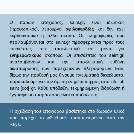
Ο παρών ιστοχώρος, saint.gr, είναι ιδιωτικός
(προσωπικός), λειτουργεί
αφιλοκερδώς
και δεν έχει
κερδοσκοπικό ή άλλο σκοπό. Οι πληροφορίες που
περιλαμβάνονται στο saint.gr προσφέρονται προς τους
επισκέπτες του αποκλειστικά και μόνο για
ενημερωτικούς
σκοπούς. Οι επισκέπτες του saint.gr,
αναλαμβάνουν και την αποκλειστική ευθύνη
διασταύρωσης των παρεχομένων πληροφοριών. Εάν,
δίχως την πρόθεσή μας θίγουμε πνευματικά δικαιώματα,
παρακαλούμε για την άμεση ενημέρωσή μας στο: info [at]
saint [dot] gr. Κάθε υπόδειξη, τεκμηριωμένη διόρθωση ή
έγγραφη συμπαράσταση είναι ευπρόσδεκτη.
Η σχεδίαση του ιστοχώρου βασίστηκε στο δωρεάν υλικό
που παρέχει το
w3schools
τροποποιημένου από τον
ix8ys.