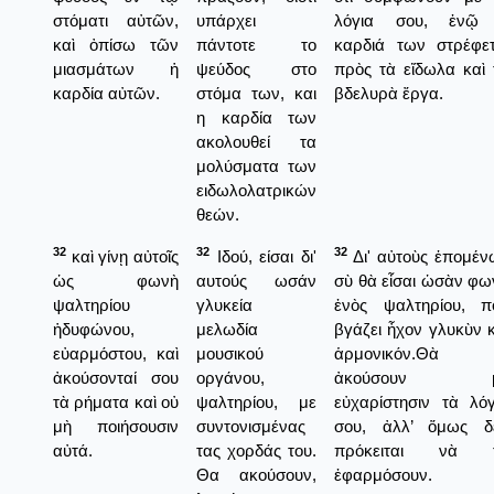
στόματι αὐτῶν,
υπάρχει
λόγια σου, ἐνῷ
καὶ ὀπίσω τῶν
πάντοτε το
καρδιά των στρέφετ
μιασμάτων ἡ
ψεύδος στο
πρὸς τὰ εἴδωλα καὶ 
καρδία αὐτῶν.
στόμα των, και
βδελυρὰ ἔργα.
η καρδία των
ακολουθεί τα
μολύσματα των
ειδωλολατρικών
θεών.
32
32
32
καὶ γίνῃ αὐτοῖς
Ιδού, είσαι δι'
Δι' αὐτοὺς ἑπομέν
ὡς φωνὴ
αυτούς ωσάν
σὺ θὰ εἶσαι ὡσὰν φω
ψαλτηρίου
γλυκεία
ἐνὸς ψαλτηρίου, π
ἡδυφώνου,
μελωδία
βγάζει ἦχον γλυκὺν κ
εὐαρμόστου, καὶ
μουσικού
ἁρμονικόν.Θὰ
ἀκούσονταί σου
οργάνου,
ἀκούσουν μ
τὰ ρήματα καὶ οὐ
ψαλτηρίου, με
εὐχαρίστησιν τὰ λόγ
μὴ ποιήσουσιν
συντονισμένας
σου, ἀλλ’ ὅμως δ
αὐτά.
τας χορδάς του.
πρόκειται νὰ 
Θα ακούσουν,
ἐφαρμόσουν.