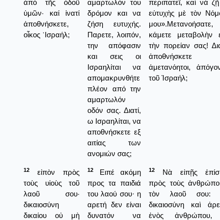
ἀπὸ τῆς ὁδοῦ
αμαρτωλόν του
περιπατεῖ, καὶ νὰ ζῇ
ὑμῶν· καί ἱνατί
δρόμον και να
εὐτυχὴς μὲ τὸν Νόμ
ἀποθνήσκετε,
ζήση ευτυχής.
μου».Μετανοήσατε,
οἶκος ᾿Ισραήλ;
Παρετε, λοιπόν,
κάμετε μεταβολὴν ε
την απόφασιν
τὴν πορείαν σας! Δια
και σεις οι
ἀποθνήσκετε
Ισραηλίται να
ἀμετανόητοι, ἀπόγον
απομακρυνθήτε
τοῦ Ἰσραήλ;
πλέον από την
αμαρτωλόν
οδόν σας. Διατί,
ω Ισραηλίται, να
αποθνήσκετε εξ
αιτίας των
ανομιών σας;
12
12
12
εἰπὸν πρὸς
Ειπέ ακόμη
Νὰ εἰπῇς ἐπίσ
τοὺς υἱοὺς τοῦ
προς τα παιδιά
πρὸς τοὺς ἀνθρώπο
λαοῦ σου·
του λαού σου· η
τὸν λαοῦ σου:
δικαιοσύνη
αρετή δεν είναι
δικαιοσύνη καὶ ἀρε
δικαίου οὐ μὴ
δυνατόν να
ἐνὸς ἀνθρώπου,