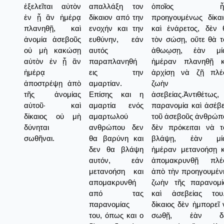
ἐξελεῖται αὐτὸν
απαλλάξη τον
ὁποῖος ἦτ
ἐν ᾗ ἂν ἡμέρᾳ
δίκαιον από την
προηγουμένως δίκαι
πλανηθῇ, καὶ
ενοχήν και την
καὶ ἐνάρετος, δὲν 
ἀνομία ἀσεβοῦς
ευθύνην, εάν
τὸν σώσῃ, οὔτε θὰ τ
οὐ μὴ κακώσῃ
αυτός
ἀθωῳσῃ, ἐὰν μί
αὐτὸν ἐν ᾗ ἂν
παραπλανηθή
ἡμέραν πλανηθῇ κ
ἡμέρᾳ
εις την
ἀρχίσῃ νὰ ζῇ πλέ
ἀποστρέψῃ ἀπὸ
αμαρτίαν.
ζωὴν
τῆς ἀνομίας
Επίσης και η
ἀσεβείας.Ἀντιθέτως,
αὐτοῦ· καὶ
αμαρτία ενός
παρανομία καὶ ἀσέβε
δίκαιος οὐ μὴ
αμαρτωλού
τοῦ ἀσεβοῦς ἀνθρώπ
δύνηται
ανθρώπου δεν
δὲν πρόκειται νὰ τ
σωθῆναι.
θα βαρύνη και
βλάψῃ, ἐὰν μί
δεν θα βλάψη
ἡμέραν μετανοήσῃ κ
αυτόν, εάν
ἀπομακρυνθῇ πλέ
μετανοήση και
ἀπὸ τὴν προηγουμέν
απομακρυνθή
ζωὴν τῆς παρανομί
από τας
καὶ ἀσεβείας του
παρανομίας
δίκαιος δὲν ἠμπορεῖ 
του, όπως και ο
σωθῇ, ἐὰν δ