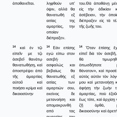
ἀποθανεῖται.
ληφθούν υπ'
του.Θὰ ἀποθάνῃ μέ
όψιν, αλλά θα
εἰς τὴν ἀδικίαν κ
θανατωθή εξ
ἀσέβειαν, τὴν ὁποί
αιτίας της
διέπραξεν εἰς τὰ τέ
αμαρτίας, την
τῆς ζωῆς του.
οποίαν
διέπραξεν.
14
14
14
καὶ ἐν τῷ
Εάν επίσης
Ὅταν ἐπίσης ἔ
εἰπεῖν με τῷ
εγώ είπω στον
εἰπεῖ διὰ τὸν ἀσεβῆ,
ἀσεβεῖ· θανάτῳ
ασεβή·
θὰ τιμωρηθ
θανατωθήσῃ, καὶ
ασφαλώς και
ὁπωσδήποτε 
ἀποστρέψει ἀπὸ
βεβαίως θα
θάνατον», καὶ προσέ
τῆς ἁμαρτίας
θανατωθής εξ
αὐτὸς αὐτὸν τὸν λόγ
αὐτοῦ καὶ
αιτίας των
μου καὶ μετανοήσῃ κ
ποιήσει κρίμα καὶ
αμαρτιών σου,
ἀφήσῃ τὴν ζωὴν τ
δικαιοσύνην
εκείνος δε
ἁμαρτίας, ποὺ ἐζοῦ
μετανοήση και
ἕως τότε, καὶ ἀρχίσῃ
απομακρυνθή
ζῇ ὀρθά, μ
από τας
δικαιοσύνην καὶ ἀρετ
αμαρτίας του