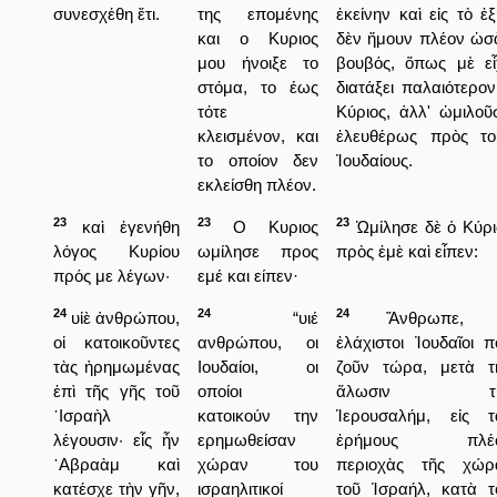
συνεσχέθη ἔτι.
της επομένης
ἐκείνην καὶ εἰς τὸ ἑ
και ο Κυριος
δὲν ἤμουν πλέον ὡσ
μου ήνοιξε το
βουβός, ὅπως μὲ εἶ
στόμα, το έως
διατάξει παλαιότερον
τότε
Κύριος, ἀλλ' ὡμιλοῦ
κλεισμένον, και
ἐλευθέρως πρὸς το
το οποίον δεν
Ἰουδαίους.
εκλείσθη πλέον.
23
23
23
καὶ ἐγενήθη
Ο Κυριος
Ὡμίλησε δὲ ὁ Κύρι
λόγος Κυρίου
ωμίλησε προς
πρὸς ἐμὲ καὶ εἶπεν:
πρός με λέγων·
εμέ και είπεν·
24
24
24
υἱὲ ἀνθρώπου,
“υιέ
Ἄνθρωπε, 
οἱ κατοικοῦντες
ανθρώπου, οι
ἐλάχιστοι Ἰουδαῖοι π
τὰς ἠρημωμένας
Ιουδαίοι, οι
ζοῦν τώρα, μετὰ τ
ἐπὶ τῆς γῆς τοῦ
οποίοι
ἅλωσιν τῆ
᾿Ισραὴλ
κατοικούν την
Ἱερουσαλήμ, εἰς τ
λέγουσιν· εἷς ἦν
ερημωθείσαν
ἐρήμους πλέ
῾Αβραὰμ καὶ
χώραν του
περιοχὰς τῆς χώρ
κατέσχε τὴν γῆν,
ισραηλιτικοί
τοῦ Ἰσραήλ, κατὰ τ