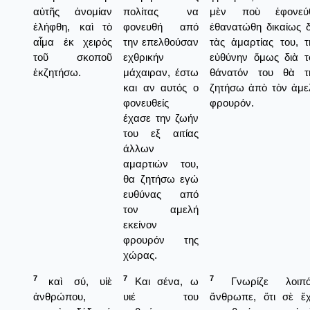
αὐτῆς ἀνομίαν
πολίτας να
μὲν ποὺ ἐφονεύ
ἐλήφθη, καὶ τὸ
φονευθή από
ἐθανατώθη δικαίως δ
αἷμα ἐκ χειρὸς
την επελθούσαν
τὰς ἁμαρτίας του, τ
τοῦ σκοποῦ
εχθρικήν
εὐθύνην ὅμως διὰ τ
ἐκζητήσω.
μάχαιραν, έστω
θάνατόν του θὰ τ
και αν αυτός ο
ζητήσω ἀπὸ τὸν ἀμε
φονευθείς
φρουρόν.
έχασε την ζωήν
του εξ αιτίας
άλλων
αμαρτιών του,
θα ζητήσω εγώ
ευθύνας από
τον αμελή
εκείνον
φρουρόν της
χώρας.
7
7
7
καὶ σύ, υἱὲ
Και σένα, ω
Γνωρίζε λοιπό
ἀνθρώπου,
υιέ του
ἄνθρωπε, ὅτι σὲ ἔ