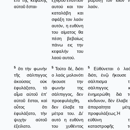
ἐπὶ τῆς κεφαλῆς
εχθρού εναντίον
βαρύνῃ τὸν ἴδιον τ
αὐτοῦ ἔσται·
αυτού και τον
λαόν.
καταλάβη και
σφάξη τον λαόν
αυτόν, η ευθύνη
του αίματος θα
πέση βεβαίως
πάνω εις την
κεφαλήν του
λαού αυτού.
5
5
5
ὅτι τὴν φωνὴν
Τούτο δέ, διότι
Εὐθύνεται ὁ λαό
τῆς σάλπιγγος
ο λαός μολονότι
διότι, ἐνῷ ἤκουσε 
ἀκούσας οὐκ
ήκουσε την
σάλπισμα τ
ἐφυλάξατο, τὸ
φωνήν της
σάλπιγγος κ
αἷμα αὐτοῦ ἐπ'
σάλπιγγος, δεν
ἐνημερώθη διὰ τ
αὐτοῦ ἔσται, καὶ
προεφυλάχθη,
κίνδυνον, δὲν ἔλαβε 
οὗτος ὅτι
δεν έλαβε τα
ἀπαραίτητα μέτ
ἐφυλάξατο, τὴν
μέτρα του. Δι'
προφυλάξεως.Ἡ
ψυχὴν αὐτοῦ
αυτό η ευθύνη
εὐθύνη τῆ
ἐξείλατο.
του χυθέντος
καταστροφῆς τ