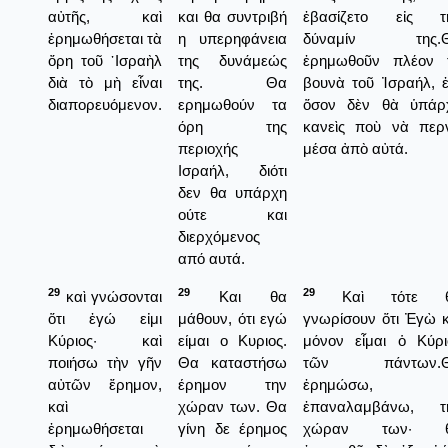
αὐτῆς, καὶ
και θα συντριβή
ἐβασίζετο εἰς τ
ἐρημωθήσεται τὰ
η υπερηφάνεια
δύναμίν της.
ὄρη τοῦ ᾿Ισραὴλ
της δυνάμεώς
ἐρημωθοῦν πλέον 
διὰ τὸ μὴ εἶναι
της. Θα
βουνὰ τοῦ Ἰσραήλ, ἐ
διαπορευόμενον.
ερημωθούν τα
ὅσον δὲν θὰ ὑπάρ
όρη της
κανεὶς ποὺ νὰ περ
περιοχής
μέσα ἀπὸ αὐτά.
Ισραήλ, διότι
δεν θα υπάρχη
ούτε και
διερχόμενος
από αυτά.
29
29
29
καὶ γνώσονται
Και θα
Καὶ τότε 
ὅτι ἐγώ εἰμι
μάθουν, ότι εγώ
γνωρίσουν ὅτι Ἐγὼ κ
Κύριος· καὶ
είμαι ο Κυριος.
μόνον εἶμαι ὁ Κύρι
ποιήσω τὴν γῆν
Θα καταστήσω
τῶν πάντων.
αὐτῶν ἔρημον,
έρημον την
ἐρημώσω,
καὶ
χώραν των. Θα
ἐπαναλαμβάνω, τ
ἐρημωθήσεται
γίνη δε έρημος
χώραν των· 