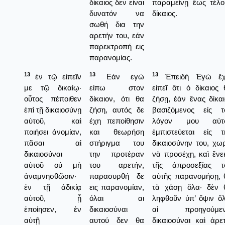
δίκαιος δεν είναι
παραμείνῃ ἕως τέλο
δυνατόν να
δίκαιος.
σωθή δια την
αρετήν του, εάν
παρεκτροπή εις
παρανομίας.
13
13
13
ἐν τῷ εἰπεῖν
Εάν εγώ
Ἐπειδὴ Ἐγὼ ἔ
με τῷ δικαίῳ·
είπω στον
εἰπεῖ ὅτι ὁ δίκαιος 
οὗτος πέποιθεν
δίκαιον, ότι θα
ζήσῃ, ἐὰν ἕνας δίκαι
ἐπὶ τῇ δικαιοσύνῃ
ζήση, αυτός δε
βασιζόμενος εἰς τ
αὐτοῦ, καὶ
έχη πεποίθησιν
λόγον μου αὐτ
ποιήσει ἀνομίαν,
και θεωρήση
ἐμπιστεύεται εἰς τ
πᾶσαι αἱ
στήριγμα του
δικαιοσύνην του, χωρ
δικαιοσύναι
την προτέραν
νὰ προσέχῃ, καὶ ἕνε
αὐτοῦ οὐ μὴ
του αρετήν,
τῆς ἀπροσεξίας τ
ἀναμνησθῶσιν·
παρασυρθή δε
αὐτῆς παρανομήσῃ, 
ἐν τῇ ἀδικίᾳ
εις παρανομίαν,
τὰ χάσῃ ὅλα· δὲν 
αὐτοῦ, ᾗ
όλαι αι
ληφθοῦν ὑπ’ ὄψιν ὅλ
ἐποίησεν, ἐν
δικαιοσύναι
αἱ προηγούμεν
αὐτῇ
αυτού δεν θα
δικαιοσύναι καὶ ἀρετ