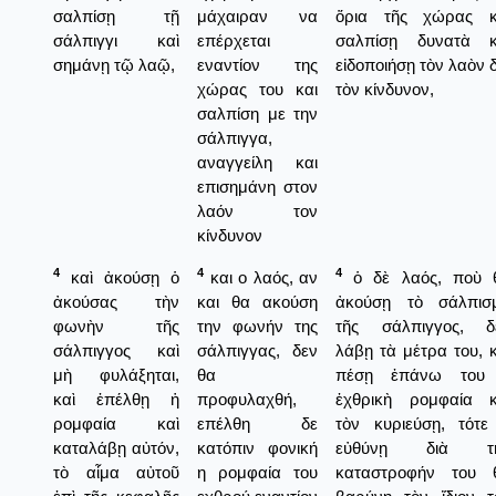
σαλπίσῃ τῇ
μάχαιραν να
ὅρια τῆς χώρας κ
σάλπιγγι καὶ
επέρχεται
σαλπίσῃ δυνατὰ κ
σημάνῃ τῷ λαῷ,
εναντίον της
εἰδοποιήσῃ τὸν λαὸν 
χώρας του και
τὸν κίνδυνον,
σαλπίση με την
σάλπιγγα,
αναγγείλη και
επισημάνη στον
λαόν τον
κίνδυνον
4
4
4
καὶ ἀκούσῃ ὁ
και ο λαός, αν
ὁ δὲ λαός, ποὺ 
ἀκούσας τὴν
και θα ακούση
ἀκούσῃ τὸ σάλπισ
φωνὴν τῆς
την φωνήν της
τῆς σάλπιγγος, δ
σάλπιγγος καὶ
σάλπιγγας, δεν
λάβῃ τὰ μέτρα του, κ
μὴ φυλάξηται,
θα
πέσῃ ἐπάνω του
καὶ ἐπέλθῃ ἡ
προφυλαχθή,
ἐχθρικὴ ρομφαία κ
ρομφαία καὶ
επέλθη δε
τὸν κυριεύσῃ, τότε
καταλάβῃ αὐτόν,
κατόπιν φονική
εὐθύνῃ διὰ τ
τὸ αἷμα αὐτοῦ
η ρομφαία του
καταστροφήν του 