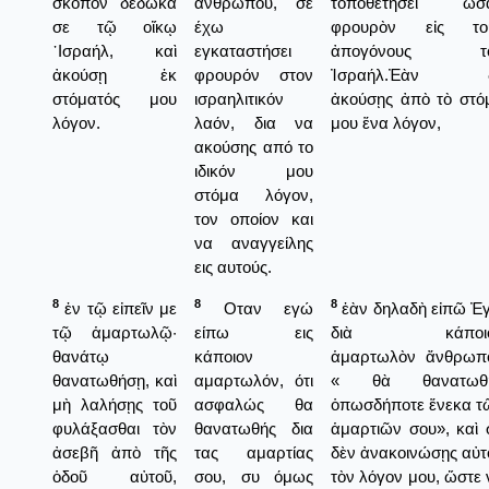
σκοπὸν δέδωκά
ανθρώπου, σε
τοποθετήσει ὡσ
σε τῷ οἴκῳ
έχω
φρουρὸν εἰς το
᾿Ισραήλ, καὶ
εγκαταστήσει
ἀπογόνους τ
ἀκούσῃ ἐκ
φρουρόν στον
Ἰσραήλ.Ἐὰν 
στόματός μου
ισραηλιτικόν
ἀκούσῃς ἀπὸ τὸ στό
λόγον.
λαόν, δια να
μου ἕνα λόγον,
ακούσης από το
ιδικόν μου
στόμα λόγον,
τον οποίον και
να αναγγείλης
εις αυτούς.
8
8
8
ἐν τῷ εἰπεῖν με
Οταν εγώ
ἐὰν δηλαδὴ εἰπῶ Ἐ
τῷ ἁμαρτωλῷ·
είπω εις
διὰ κάποιο
θανάτῳ
κάποιον
ἁμαρτωλὸν ἄνθρωπ
θανατωθήσῃ, καὶ
αμαρτωλόν, ότι
« θὰ θανατωθ
μὴ λαλήσῃς τοῦ
ασφαλώς θα
ὁπωσδήποτε ἕνεκα τ
φυλάξασθαι τὸν
θανατωθής δια
ἁμαρτιῶν σου», καὶ 
ἀσεβῆ ἀπὸ τῆς
τας αμαρτίας
δὲν ἀνακοινώσῃς αὐτ
ὁδοῦ αὐτοῦ,
σου, συ όμως
τὸν λόγον μου, ὥστε 