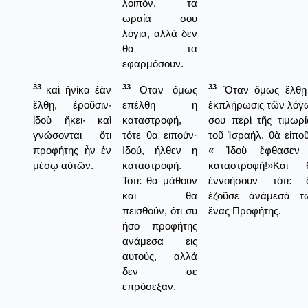
λοιπόν, τα
ωραία σου
λόγια, αλλά δεν
θα τα
εφαρμόσουν.
33
33
33
καὶ ἡνίκα ἐὰν
Οταν όμως
Ὅταν ὅμως ἔλθῃ
ἔλθῃ, ἐροῦσιν·
επέλθη η
ἐκπλήρωσις τῶν λόγ
ἰδοὺ ἥκει· καὶ
καταστροφή,
σου περὶ τῆς τιμωρί
γνώσονται ὅτι
τότε θα ειπούν·
τοῦ Ἰσραήλ, θὰ εἰποῦ
προφήτης ἦν ἐν
Ιδού, ήλθεν η
« Ἰδοὺ ἔφθασεν
μέσῳ αὐτῶν.
καταστροφή.
καταστροφή!»Καὶ 
Τοτε θα μάθουν
ἐννοήσουν τότε ὅ
και θα
ἐζοῦσε ἀνάμεσά τ
πεισθούν, ότι συ
ἕνας Προφήτης.
ήσο προφήτης
ανάμεσα εις
αυτούς, αλλά
δεν σε
επρόσεξαν.