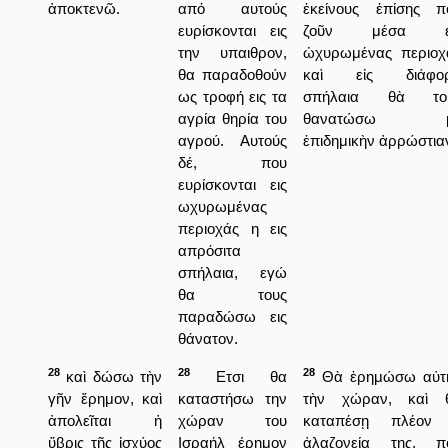
ἀποκτενῶ.
από αυτούς
ἐκείνους ἐπίσης π
ευρίσκονται εις
ζοῦν μέσα ε
την υπαιθρον,
ὠχυρωμένας περιοχ
θα παραδοθούν
καὶ εἰς διάφο
ως τροφή εις τα
σπήλαια θὰ το
αγρία θηρία του
θανατώσω μ
αγρού. Αυτούς
ἐπιδημικὴν ἀρρώστια
δέ, που
ευρίσκονται εις
ωχυρωμένας
περιοχάς η εις
απρόσιτα
σπήλαια, εγώ
θα τους
παραδώσω εις
θάνατον.
28
28
28
καὶ δώσω τὴν
Ετσι θα
Θὰ ἐρημώσω αὐτ
γῆν ἔρημον, καὶ
καταστήσω την
τὴν χώραν, καὶ 
ἀπολεῖται ἡ
χώραν του
καταπέσῃ πλέον
ὕβρις τῆς ἰσχύος
Ισραήλ έρημον
ἀλαζονεία της, π