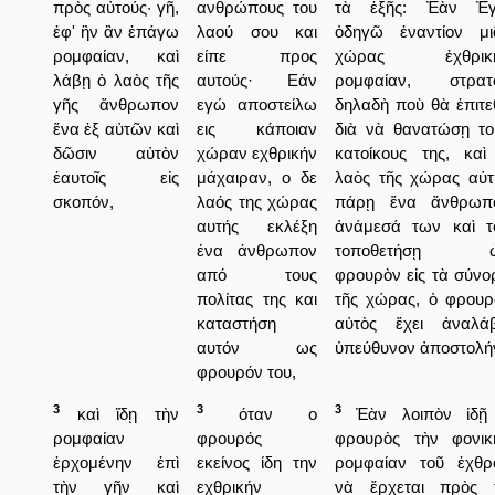
πρὸς αὐτούς· γῆ,
ανθρώπους του
τὰ ἑξῆς: Ἐὰν Ἐ
ἐφ' ἣν ἂν ἐπάγω
λαού σου και
ὁδηγῶ ἐναντίον μι
ρομφαίαν, καὶ
είπε προς
χώρας ἐχθρικ
λάβῃ ὁ λαὸς τῆς
αυτούς· Εάν
ρομφαίαν, στρατ
γῆς ἄνθρωπον
εγώ αποστείλω
δηλαδὴ ποὺ θὰ ἐπιτε
ἕνα ἐξ αὐτῶν καὶ
εις κάποιαν
διὰ νὰ θανατώσῃ το
δῶσιν αὐτὸν
χώραν εχθρικήν
κατοίκους της, καὶ
ἑαυτοῖς εἰς
μάχαιραν, ο δε
λαὸς τῆς χώρας αὐτ
σκοπόν,
λαός της χώρας
πάρῃ ἕνα ἄνθρωπ
αυτής εκλέξη
ἀνάμεσά των καὶ τ
ένα άνθρωπον
τοποθετήσῃ 
από τους
φρουρὸν εἰς τὰ σύνο
πολίτας της και
τῆς χώρας, ὁ φρουρ
καταστήση
αὐτὸς ἔχει ἀναλάβ
αυτόν ως
ὑπεύθυνον ἀποστολή
φρουρόν του,
3
3
3
καὶ ἴδῃ τὴν
όταν ο
Ἐὰν λοιπὸν ἰδῇ
ρομφαίαν
φρουρός
φρουρὸς τὴν φονικ
ἐρχομένην ἐπὶ
εκείνος ίδη την
ρομφαίαν τοῦ ἐχθρ
τὴν γῆν καὶ
εχθρικήν
νὰ ἔρχεται πρὸς 