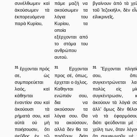
συνέλθωμεν καὶ
πάμε μαζή να
βγαίνουν ἀπὸ τὰ χεί
ἀκούσωμεν τὰ
ακούσωμεν τα
τοῦ Ἰεζεκιήλ», δὲν εἶ
ἐκπορευόμενα
λόγια του
εἰλικρινεῖς.
παρὰ Κυρίου,
Κυρίου, τα
οποία
εξέρχονται από
το στόμα του
ανθρώπου
αυτού.
31
31
31
ἔρχονται πρός
Ερχονται
Ἔρχονται πλησί
σε, ὡς
προς σέ, όπως,
σου, ὅπω
συμπορεύεται
έρχεται ο όχλος.
συγκεντρώνεται λα
λαός, καὶ
Καθηνται
πολὺς εἰς μί
κάθηνται
ενώπιόν σου,
συγκέντρωσιν, κ
ἐναντίον σου καὶ
δια να
ἀκούουν τὰ λόγιά σο
ἀκούουσι τὰ
ακούσουν τα
ἀλλ’ ὅμως δὲν θέλο
ρήματά σου, καὶ
λόγια σου. Θα
νὰ τὰ ἐφαρμόσου
αὐτὰ οὐ μὴ
τα ακούσουν,
διότι ψεύδονται μὲ 
ποιήσουσιν, ὅτι
αλλά δεν θα τα
χείλη των, ὅταν λέγο
ψεῦδος ἐν τῷ
πράξουν, διότι
ὅτι συμφωνοῦν μὲ 