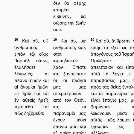
δεν θα φέρης
καμμίαν
ευθύνην, θα
σώσης την ζωήν
σου.
10
10
10
Καὶ σύ, υἱὲ
Και συ, υιέ
Καὶ σύ, ἄνθρωπε, 
ἀνθρώπου,
ανθρώπου, ειπέ
εἰπῇς τὰ ἑξῆς εἰς το
εἰπὸν τῷ οἴκῳ
στον
ἀπογόνους τοῦ Ἰσραή
᾿Ισραήλ· οὕτως
ισραηλιτικόν
Ὡμιλήσατε 
ἐλαλήσατε
λαόν· Είπατε
ἀπελπισίαν καὶ εἴπα
λέγοντες· αἱ
και ξαναείπατε
αὐτὰ τὰ λόγια: « 
πλάναι ἡμῶν καὶ
ότι αι πλάναι
παραβάσεις μας 
αἱ ἀνομίαι ἡμῶν
μας μας
πρὸς τὰς θείας ἐντολ
ἐφ' ἡμῖν εἰσι καὶ
απεμάκρυναν
καὶ αἱ παρανομίαι μ
ἐν αὐταῖς ἡμεῖς
από τον Θεόν,
εἶναι ἐπάνω μας, μ
τηκόμεθα· καὶ
και αι
βαρύνουν κ
πῶς ζηζόμεθα;
παρανομίαι μας
λειώνομεν μέσα ε
έχουν πέσει
αὐτάς· πῶς λοιπὸν 
επάνω μας και
ζήσωμεν εἰς 
εξ αιτίας αυτών
μέλλον;»