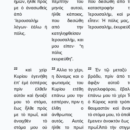
ἡμῶν, ἦλθε πρός
πέμπτην του
ποὺ διεσώθη ἀπὸ τ
με ὁ ἀνασωθεὶς
μηνός αυτού,
καταστροφὴν τ
ἀπὸ
ήλθε κάποιος,
Ἱερουσαλήμ, καὶ μ
῾Ιερουσαλὴμ
που διεσώθη
εἶπεν: Ἡ πόλις μας,
λέγων· ἑάλω ἡ
από την
Ἱερουσαλήμ, ἐκυριεύθ
πόλις.
κατηληφθείσαν
Ιερουσαλήμ, και
μου είπεν· “η
πόλις
εκυριεύθη”.
22
22
22
καὶ χεὶρ
Αλλα το χέρι,
Ἐν τῷ μεταξὺ 
Κυρίου ἐγενήθη
η δύναμις και ο
βράδυ, πρὶν ἀπὸ τ
ἐπ' ἐμὲ ἑσπέρας
φωτισμός του
ἄφιξιν αὐτοῦ τ
πρὶν ἐλθεῖν
Κυρίου ετέθη
ἀγγελιοφόρου, ἔβαλ
αὐτὸν καὶ ἤνοιξέ
επάνω μου την
ἐπάνω μου τὸ χέρι Τ
μου τὸ στόμα,
εσπέραν, πριν η
ὁ Κύριος κατὰ τρόπ
ἕως ἦλθε πρός
έλθη ο
θαυμαστὸν καὶ ἄνοι
με τὸ πρωΐ, καὶ
άνθρωπος
τὸ στόμα μου, τὸ ὁπο
ἀνοιχθὲν τὸ
αυτός. Αυτός
ἔμεινεν ἀνοικτὸν ἕως
στόμα μου οὐ
ήλθε το πρωϊ
πρωΐ.Ἀπὸ τὴν στιγμ