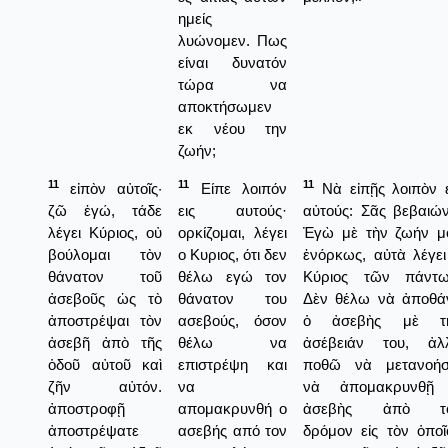
ημείς
λυώνομεν. Πως
είναι δυνατόν
τώρα να
αποκτήσωμεν
εκ νέου την
ζωήν;
11
11
11
εἰπὸν αὐτοῖς·
Είπε λοιπόν
Νὰ εἰπῇς λοιπὸν ε
ζῶ ἐγώ, τάδε
εις αυτούς·
αὐτούς: Σᾶς βεβαιώ
λέγει Κύριος, οὐ
ορκίζομαι, λέγει
Ἐγὼ μὲ τὴν ζωήν μ
βούλομαι τὸν
ο Κυριος, ότι δεν
ἐνόρκως, αὐτὰ λέγει
θάνατον τοῦ
θέλω εγώ τον
Κύριος τῶν πάντω
ἀσεβοῦς ὡς τὸ
θάνατον του
Δὲν θέλω νὰ ἀποθά
ἀποστρέψαι τὸν
ασεβούς, όσον
ὁ ἀσεβὴς μὲ τ
ἀσεβῆ ἀπὸ τῆς
θέλω να
ἀσέβειάν του, ἀλ
ὁδοῦ αὐτοῦ καὶ
επιστρέψη και
ποθῶ νὰ μετανοήσ
ζῆν αὐτόν.
να
νὰ ἀπομακρυνθῇ
ἀποστροφῇ
απομακρυνθή ο
ἀσεβὴς ἀπὸ τ
ἀποστρέψατε
ασεβής από τον
δρόμον εἰς τὸν ὁποῖ