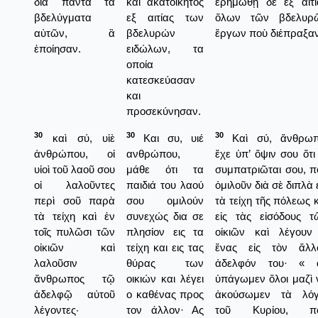
διὰ πάντα τὰ
και ακατοίκητος
ἐρημωθῇ δὲ ἐξ αἰτί
βδελύγματα
εξ αιτίας των
ὅλων τῶν βδελυρ
αὐτῶν, ἃ
βδελυρών
ἔργων ποὺ διέπραξαν
ἐποίησαν.
ειδώλων, τα
οποία
κατεσκεύασαν
και
προσεκύνησαν.
30
30
30
καὶ σύ, υἱὲ
Και συ, υιέ
Καὶ σύ, ἄνθρωπ
ἀνθρώπου, οἱ
ανθρώπου,
ἔχε ὑπ’ ὅψιν σου ὅτι
υἱοὶ τοῦ λαοῦ σου
μάθε ότι τα
συμπατριῶται σου, π
οἱ λαλοῦντες
παιδιά του λαού
ὁμιλοῦν διὰ σὲ διπλὰ 
περὶ σοῦ παρὰ
σου ομιλούν
τὰ τείχη τῆς πόλεως 
τὰ τείχη καὶ ἐν
συνεχώς δια σε
εἰς τὰς εἰσόδους τ
τοῖς πυλῶσι τῶν
πλησίον εις τα
οἰκιῶν καὶ λέγουν
οἰκιῶν καὶ
τείχη και εις τας
ἕνας εἰς τὸν ἄλλ
λαλοῦσιν
θύρας των
ἀδελφόν του· « 
ἄνθρωπος τῷ
οικιών και λέγει
ὑπάγωμεν ὅλοι μαζὶ 
ἀδελφῷ αὐτοῦ
ο καθένας προς
ἀκούσωμεν τὰ λόγ
λέγοντες·
τον άλλον· Ας
τοῦ Κυρίου, π