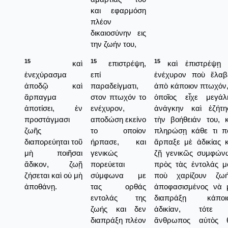
και εφαρμόση
πλέον
δικαιοσύνην εις
την ζωήν του,
15
15
15
καὶ
επιστρέψη,
καὶ ἐπιστρέψῃ 
ἐνεχύρασμα
επί
ἐνέχυρον ποὺ ἔλαβ
ἀποδῷ καὶ
παραδείγματι,
ἀπὸ κάποιον πτωχόν,
ἅρπαγμα
στον πτωχόν το
ὁποῖος εἶχε μεγάλ
ἀποτίσει, ἐν
ενέχυρον,
ἀνάγκην καὶ ἐζήτη
προστάγμασι
αποδώση εκείνο
τὴν βοήθειάν του, κ
ζωῆς
το οποίον
πληρώσῃ κάθε τι π
διαπορεύηται τοῦ
ήρπασε, και
ἅρπαξε μὲ ἀδικίας κ
μὴ ποιῆσαι
γενικώς
ζῇ γενικῶς συμφών
ἄδικον, ζωῇ
πορεύεται
πρὸς τὰς ἐντολάς μ
ζήσεται καὶ οὐ μὴ
σύμφωνα με
ποὺ χαρίζουν ζωή
ἀποθάνῃ.
τας ορθάς
ἀποφασισμένος νὰ 
εντολάς της
διαπράξῃ κάποι
ζωής και δεν
ἀδικίαν, τότε
διαπράξη πλέον
ἄνθρωπος αὐτὸς 