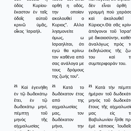
ὁδὸς Κυρίου·
ορθή η οδός,
δὲν εἶναι ὀρθὴ
ἕκαστον ἐν ταῖς
την οποίαν
γραμμὴ ποὺ χαράσσ
ὁδοῖς αὐτοῦ
ακολουθεί ο
καὶ ἀκολουθεῖ
κρινῶ ὑμᾶς,
Κυριος”. Αλλα
Κύριος».Θὰ σᾶς κρίν
οἶκος ᾿Ισραήλ.
λησμονείτε
ἀπόγονοι τοῦ Ἰσραή
όμως, ω
μὲ δικαιοσύνην, καθέ
Ισραηλίται, ότι
ἀναλόγως πρὸς τ
εγώ θα κρίνω
ἐκδηλώσεις τῆς ζω
τον καθένα από
του καὶ τὴ
σας ανάλογα με
συμπεριφοράν του.
τους δρόμους
της ζωής του”.
21
21
21
Καὶ ἐγενήθη
Κατά το
Κατὰ τὴν πέμπτ
ἐν τῷ δωδεκάτῳ
δωδέκατον έτος
ἡμέραν τοῦ δωδεκάτ
ἔτει, ἐν τῷ
από της
μηνὸς τοῦ δωδεκάτ
δωδεκάτῳ μηνί,
αιχμαλωσίας
ἔτους τῆς αἰχμαλωσί
πέμπτῃ τοῦ
μας, τον
μας εἰς τὴ
μηνὸς τῆς
δωδέκατον
Βαβυλωνίαν ἦλθε πρ
αἰχμαλωσίας
μήνα, την
ἐμὲ κάποιος Ἰουδαῖο