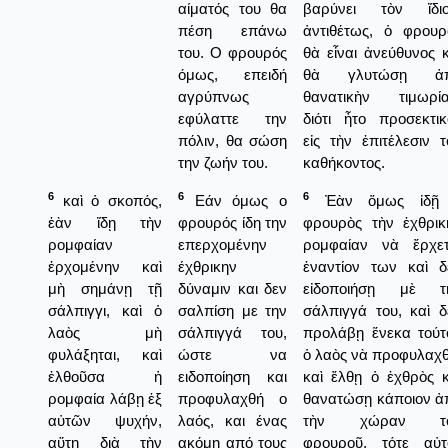
αίματός του θα
βαρύνει τὸν ἴδιο
πέση επάνω
ἀντιθέτως, ὁ φρουρ
του. Ο φρουρός
θὰ εἶναι ἀνεύθυνος κ
όμως, επειδή
θὰ γλυτώσῃ ἀ
αγρύπνως
θανατικὴν τιμωρία
εφύλαττε την
διότι ἦτο προσεκτικ
πόλιν, θα σώση
εἰς τὴν ἐπιτέλεσιν τ
την ζωήν του.
καθήκοντος.
6
6
6
καὶ ὁ σκοπός,
Εάν όμως ο
Ἐὰν ὅμως ἰδῇ
ἐὰν ἴδῃ τὴν
φρουρός ίδη την
φρουρὸς τὴν ἐχθρικ
ρομφαίαν
επερχομένην
ρομφαίαν νὰ ἔρχετ
ἐρχομένην καὶ
έχθρικην
ἐναντίον των καὶ δ
μὴ σημάνῃ τῇ
δύναμιν και δεν
εἰδοποιήσῃ μὲ τ
σάλπιγγι, καὶ ὁ
σαλπίση με την
σάλπιγγά του, καὶ δ
λαὸς μὴ
σάλπιγγά του,
προλάβῃ ἕνεκα τούτ
φυλάξηται, καὶ
ώστε να
ὁ λαὸς νὰ προφυλαχθ
ἐλθοῦσα ἡ
ειδοποίηση και
καὶ ἔλθῃ ὁ ἐχθρὸς κ
ρομφαία λάβῃ ἐξ
προφυλαχθή ο
θανατώσῃ κάποιον ἀ
αὐτῶν ψυχήν,
λαός, και ένας
τὴν χώραν τ
αὕτη διὰ τὴν
ακόμη από τους
φρουροῦ, τότε αὐτ