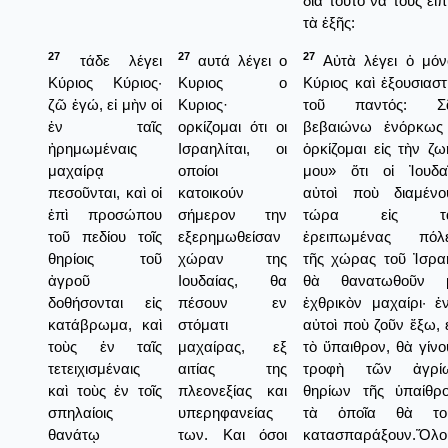
διὰ τοῦτο νὰ τοὺς εἰ
τὰ ἑξῆς:
27
27
27
τάδε λέγει
αυτά λέγει ο
Αὐτὰ λέγει ὁ μόν
Κύριος Κύριος·
Κυριος ο
Κύριος καὶ ἐξουσιαστ
ζῶ ἐγώ, εἰ μὴν οἱ
Κυριος·
τοῦ παντός: Σ
ἐν ταῖς
ορκίζομαι ότι οι
βεβαιώνω ἐνόρκως
ἠρημωμέναις
Ισραηλίται, οι
ὁρκίζομαι εἰς τὴν ζω
μαχαίρᾳ
οποίοι
μου» ὅτι οἱ Ἰουδαῖ
πεσοῦνται, καὶ οἱ
κατοικούν
αὐτοὶ ποὺ διαμένο
ἐπὶ προσώπου
σήμερον την
τώρα εἰς τ
τοῦ πεδίου τοῖς
εξερημωθείσαν
ἐρειπωμένας πόλε
θηρίοις τοῦ
χώραν της
τῆς χώρας τοῦ Ἰσρα
ἀγροῦ
Ιουδαίας, θα
θὰ θανατωθοῦν 
δοθήσονται εἰς
πέσουν εν
ἐχθρικὸν μαχαίρι· ἐ
κατάβρωμα, καὶ
στόματι
αὐτοὶ ποὺ ζοῦν ἔξω, 
τοὺς ἐν ταῖς
μαχαίρας, εξ
τὸ ὕπαιθρον, θὰ γίνο
τετειχισμέναις
αιτίας της
τροφὴ τῶν ἀγρί
καὶ τοὺς ἐν τοῖς
πλεονεξίας και
θηρίων τῆς ὑπαίθρο
σπηλαίοις
υπερηφανείας
τὰ ὁποῖα θὰ το
θανάτῳ
των. Και όσοι
κατασπαράξουν.Ὅλο