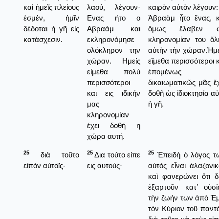
καὶ ἡμεῖς πλείους
λαού, λέγουν·
καιρὸν αὐτὸν λέγουν:
ἐσμέν, ἡμῖν
Ενας ήτο ο
Ἀβραὰμ ἦτο ἕνας, κ
δέδοται ἡ γῆ εἰς
Αβραάμ και
ὅμως ἔλαβεν 
κατάσχεσιν.
εκληρονόμησε
κληρονομίαν του ὅλ
ολόκληρον την
αὐτὴν τὴν χώραν.Ἠμε
χώραν. Ημείς
εἴμεθα περισσότεροι 
είμεθα πολύ
ἑπομένως
περισσότεροι
δικαιωματικῶς μᾶς ἔχ
και εις ιδικήν
δοθῆ ὡς ἰδιοκτησία α
μας
ἡ γῆ.
κληρονομίαν
έχει δοθή η
χώρα αυτή.
25
25
25
διὰ τοῦτο
Δια τούτο είπε
Ἐπειδὴ ὁ λόγος τ
εἰπὸν αὐτοῖς·
εις αυτούς·
αὐτὸς εἶναι ἀλαζονικ
καὶ φανερώνει ὅτι δ
ἐξαρτοῦν κατ’ οὐσί
τὴν ζωήν των ἀπὸ Ἐμ
τὸν Κύριον τοῦ παντό