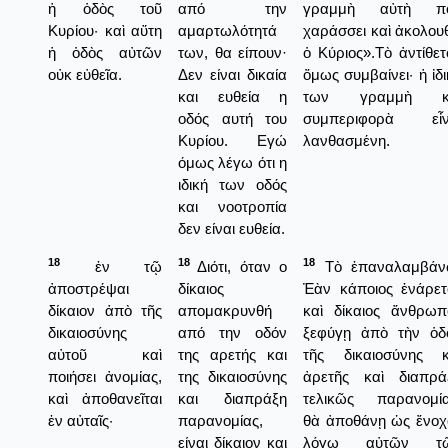
ἡ ὁδὸς τοῦ
από την
γραμμὴ αὐτὴ π
Κυρίου· καὶ αὕτη
αμαρτωλότητά
χαράσσει καὶ ἀκολουθ
ἡ ὁδὸς αὐτῶν
των, θα είπουν·
ὁ Κύριος».Τὸ ἀντίθετ
οὐκ εὐθεῖα.
Δεν είναι δικαία
ὅμως συμβαίνει· ἡ ἰδ
και ευθεία η
των γραμμὴ κ
οδός αυτή του
συμπεριφορὰ εἶν
Κυρίου. Εγώ
λανθασμένη.
όμως λέγω ότι η
ιδική των οδός
και νοοτροπία
δεν είναι ευθεία.
18
18
18
ἐν τῷ
Διότι, όταν ο
Τὸ ἐπαναλαμβάν
ἀποστρέψαι
δίκαιος
Ἐὰν κάποιος ἐνάρετ
δίκαιον ἀπὸ τῆς
απομακρυνθή
καὶ δίκαιος ἄνθρωπ
δικαιοσύνης
από την οδόν
ξεφύγῃ ἀπὸ τὴν ὁδ
αὐτοῦ καὶ
της αρετής και
τῆς δικαιοσύνης κ
ποιήσει ἀνομίας,
της δικαιοσύνης
ἀρετῆς καὶ διαπρά
καὶ ἀποθανεῖται
και διαπράξη
τελικῶς παρανομία
ἐν αὐταῖς·
παρανομίας,
θὰ ἀποθάνῃ ὡς ἔνοχ
είναι δίκαιον και
λόγῳ αὐτῶν τ