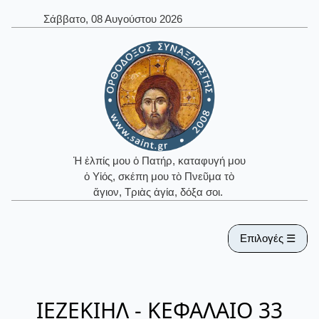
Σάββατο, 08 Αυγούστου 2026
Ἡ ἐλπίς μου ὁ Πατήρ, καταφυγή μου
ὁ Υἱός, σκέπη μου τὸ Πνεῦμα τὸ
ἅγιον, Τριὰς ἁγία, δόξα σοι.
Επιλογές ☰
ΙΕΖΕΚΙΗΛ - ΚΕΦΑΛΑΙΟ 33