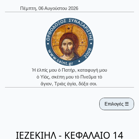
Πέμπτη, 06 Αυγούστου 2026
Ἡ ἐλπίς μου ὁ Πατήρ, καταφυγή μου
ὁ Υἱός, σκέπη μου τὸ Πνεῦμα τὸ
ἅγιον, Τριὰς ἁγία, δόξα σοι.
Επιλογές ☰
ΙΕΖΕΚΙΗΛ - ΚΕΦΑΛΑΙΟ 14