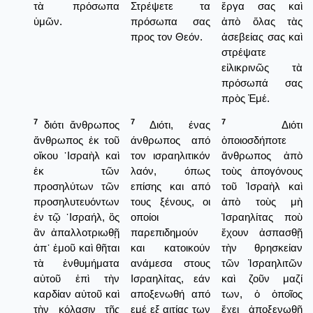
τὰ πρόσωπα
Στρέψετε τα
ἔργα σας καὶ
ὑμῶν.
πρόσωπα σας
ἀπὸ ὅλας τὰς
προς τον Θεόν.
ἀσεβείας σας καὶ
στρέψατε
εἰλικρινῶς τὰ
πρόσωπά σας
πρὸς Ἐμέ.
7
7
7
διότι ἄνθρωπος
Διότι, ένας
Διότι
ἄνθρωπος ἐκ τοῦ
άνθρωπος από
ὁποιοσδήποτε
οἴκου ᾿Ισραὴλ καὶ
τον ισραηλιτικόν
ἄνθρωπος ἀπὸ
ἐκ τῶν
λαόν, όπως
τοὺς ἀπογόνους
προσηλύτων τῶν
επίσης και από
τοῦ Ἰσραὴλ καὶ
προσηλυτευόντων
τους ξένους, οι
ἀπὸ τοὺς μὴ
ἐν τῷ ᾿Ισραήλ, ὃς
οποίοι
Ἰσραηλίτας ποὺ
ἂν ἀπαλλοτριωθῇ
παρεπιδημούν
ἔχουν ἀσπασθῇ
ἀπ᾿ ἐμοῦ καὶ θῆται
και κατοικούν
τὴν θρησκείαν
τὰ ἐνθυμήματα
ανάμεσα στους
τῶν Ἰσραηλιτῶν
αὐτοῦ ἐπὶ τὴν
Ισραηλίτας, εάν
καὶ ζοῦν μαζί
καρδίαν αὐτοῦ καὶ
αποξενωθή από
των, ὁ ὁποῖος
τὴν κόλασιν τῆς
εμέ εξ αιτίας των
ἔχει ἀποξενωθῇ