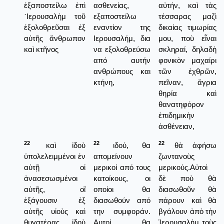
ἐξαποστείλω ἐπὶ
ασθενείας,
αὐτήν, καὶ τὰς
῾Ιερουσαλὴμ τοῦ
εξαποστείλω
τέσσαρας μαζὶ
ἐξολοθρεῦσαι ἐξ
εναντίον της
δικαίας τιμωρίας
αὐτῆς ἄνθρωπον
Ιερουσαλήμ, δια
μου, ποὺ εἶναι
καὶ κτῆνος
να εξολοθρεύσω
σκληραί, δηλαδὴ
από αυτήν
φονικὸν μαχαίρι
ανθρώπους και
τῶν ἐχθρῶν,
κτήνη,
πεῖναν, ἄγρια
θηρία καὶ
θανατηφόρον
ἐπιδημικὴν
ἀσθένειαν,
22
22
22
καὶ ἰδοὺ
ιδού, θα
θὰ ἀφήσω
ὑπολελειμμένοι ἐν
απομείνουν
ζωντανοὺς
αὐτῇ οἱ
μερικοί από τους
μερικούς.Αὐτοὶ
ἀνασεσωσμένοι
κατοίκους, οι
δὲ ποὺ θὰ
αὐτῆς, οἳ
οποίοι θα
διασωθοῦν θὰ
ἐξάγουσιν ἐξ
διασωθούν από
πάρουν καὶ θὰ
αὐτῆς υἱοὺς καὶ
την συμφοράν.
βγάλουν ἀπὸ τὴν
θυγατέρας, ἰδοὺ
Αυτοί θα
Ἱερουσαλὴμ τοὺς