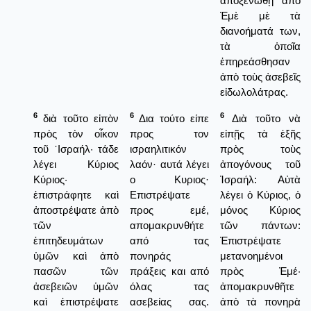
ἀποξενωθῇ ἀπὸ
Ἐμὲ μὲ τὰ
διανοήματά των,
τὰ ὁποῖα
ἐπηρεάσθησαν
ἀπὸ τοὺς ἀσεβεῖς
εἰδωλολάτρας.
6
6
6
διὰ τοῦτο εἰπὸν
Δια τούτο είπε
Διὰ τοῦτο νὰ
πρὸς τὸν οἶκον
προς τον
εἰπῇς τὰ ἑξῆς
τοῦ ᾿Ισραήλ· τάδε
ισραηλιτικόν
πρὸς τοὺς
λέγει Κύριος
λαόν· αυτά λέγει
ἀπογόνους τοῦ
Κύριος·
ο Κυριος·
Ἰσραήλ: Αὐτὰ
ἐπιστράφητε καὶ
Επιστρέψατε
λέγει ὁ Κύριος, ὁ
ἀποστρέψατε ἀπὸ
προς εμέ,
μόνος Κύριος
τῶν
απομακρυνθήτε
τῶν πάντων:
ἐπιτηδευμάτων
από τας
Ἐπιστρέψατε
ὑμῶν καὶ ἀπὸ
πονηράς
μετανοημένοι
πασῶν τῶν
πράξεις και από
πρὸς Ἐμέ·
ἀσεβειῶν ὑμῶν
όλας τας
ἀπομακρυνθῆτε
καὶ ἐπιστρέψατε
ασεβείας σας.
ἀπὸ τὰ πονηρὰ