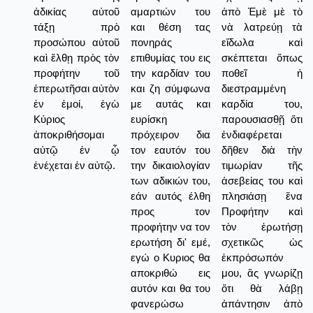
ἀδικίας αὐτοῦ
αμαρτιών του
ἀπὸ Ἐμὲ μὲ τὸ
τάξῃ πρὸ
και θέση τας
νὰ λατρεύῃ τὰ
προσώπου αὐτοῦ
πονηράς
εἴδωλα καὶ
καὶ ἔλθῃ πρὸς τὸν
επιθυμίας του εις
σκέπτεται ὅπως
προφήτην τοῦ
την καρδίαν του
ποθεῖ ἡ
ἐπερωτῆσαι αὐτὸν
και ζη σύμφωνα
διεστραμμένη
ἐν ἐμοί, ἐγὼ
με αυτάς και
καρδία του,
Κύριος
ευρίσκη
παρουσιασθῇ ὅτι
ἀποκριθήσομαι
πρόχειρον δια
ἐνδιαφέρεται
αὐτῷ ἐν ᾧ
τον εαυτόν του
δῆθεν διὰ τὴν
ἐνέχεται ἐν αὐτῷ.
την δικαιολογίαν
τιμωρίαν τῆς
των αδικιών του,
ἀσεβείας του καὶ
εάν αυτός έλθη
πλησιάσῃ ἕνα
προς τον
Προφήτην καὶ
προφήτην να τον
τὸν ἐρωτήσῃ
ερωτήση δι' εμέ,
σχετικῶς ὡς
εγώ ο Κυριος θα
ἐκπρόσωπόν
αποκριθώ εις
μου, ἂς γνωρίζῃ
αυτόν και θα του
ὅτι θὰ λάβῃ
φανερώσω
ἀπάντησιν ἀπὸ