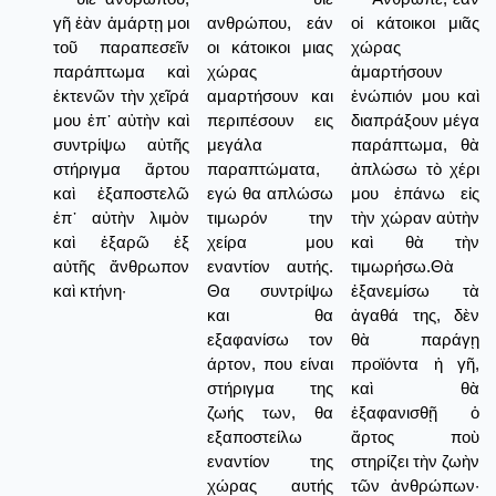
γῆ ἐὰν ἁμάρτῃ μοι
ανθρώπου, εάν
οἱ κάτοικοι μιᾶς
τοῦ παραπεσεῖν
οι κάτοικοι μιας
χώρας
παράπτωμα καὶ
χώρας
ἁμαρτήσουν
ἐκτενῶν τὴν χεῖρά
αμαρτήσουν και
ἐνώπιόν μου καὶ
μου ἐπ᾿ αὐτὴν καὶ
περιπέσουν εις
διαπράξουν μέγα
συντρίψω αὐτῆς
μεγάλα
παράπτωμα, θὰ
στήριγμα ἄρτου
παραπτώματα,
ἀπλώσω τὸ χέρι
καὶ ἐξαποστελῶ
εγώ θα απλώσω
μου ἐπάνω εἰς
ἐπ᾿ αὐτὴν λιμὸν
τιμωρόν την
τὴν χώραν αὐτὴν
καὶ ἐξαρῶ ἐξ
χείρα μου
καὶ θὰ τὴν
αὐτῆς ἄνθρωπον
εναντίον αυτής.
τιμωρήσω.Θὰ
καὶ κτήνη·
Θα συντρίψω
ἐξανεμίσω τὰ
και θα
ἀγαθά της, δὲν
εξαφανίσω τον
θὰ παράγῃ
άρτον, που είναι
προϊόντα ἡ γῆ,
στήριγμα της
καὶ θὰ
ζωής των, θα
ἐξαφανισθῇ ὁ
εξαποστείλω
ἄρτος ποὺ
εναντίον της
στηρίζει τὴν ζωὴν
χώρας αυτής
τῶν ἀνθρώπων·