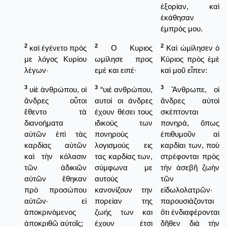
ἐξορίαν, καὶ
ἐκάθησαν
ἐμπρός μου.
2
2
2
καὶ ἐγένετο πρός
Ο Κυριος
Καὶ ὡμίλησεν ὁ
με λόγος Κυρίου
ωμίλησε προς
Κύριος πρὸς ἐμὲ
λέγων·
εμέ και ειπέ·
καὶ μοῦ εἶπεν:
3
3
3
υἱὲ ἀνθρώπου, οἱ
“υιέ ανθρώπου,
Ἄνθρωπε, οἱ
ἄνδρες οὗτοι
αυτοί οι άνδρες
ἄνδρες αὐτοὶ
ἔθεντο τὰ
έχουν θέσει τους
σκέπτονται
διανοήματα
ιδικούς των
πονηρά, ὅπως
αὐτῶν ἐπὶ τὰς
πονηρούς
ἐπιθυμοῦν αἱ
καρδίας αὐτῶν
λογισμούς εις
καρδίαι των, ποὺ
καὶ τὴν κόλασιν
τας καρδίας των,
στρέφονται πρὸς
τῶν ἀδικιῶν
σύμφωνα με
τὴν ἀσεβῆ ζωὴν
αὐτῶν ἔθηκαν
αυτούς
τῶν
πρὸ προσώπου
κανονίζουν την
εἰδωλολατρῶν·
αὐτῶν· εἰ
πορείαν της
παρουσιάζονται
ἀποκρινόμενος
ζωής των και
ὅτι ἐνδιαφέρονται
ἀποκριθῶ αὐτοῖς;
έχουν έτσι
δῆθεν διὰ τὴν