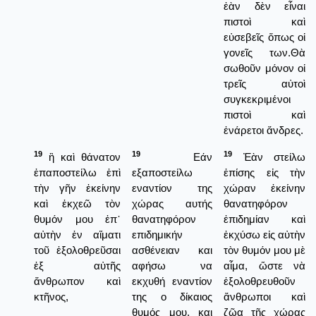
ἐὰν δὲν εἶναι
πιστοὶ καὶ
εὐσεβεῖς ὅπως οἱ
γονεῖς των.Θὰ
σωθοῦν μόνον οἱ
τρεῖς αὐτοὶ
συγκεκριμένοι
πιστοὶ καὶ
ἐνάρετοι ἄνδρες.
19
19
19
ἢ καὶ θάνατον
Εάν
Ἐὰν στείλω
ἐπαποστείλω ἐπὶ
εξαποστείλω
ἐπίσης εἰς τὴν
τὴν γῆν ἐκείνην
εναντίον της
χώραν ἐκείνην
καὶ ἐκχεῶ τὸν
χώρας αυτής
θανατηφόρον
θυμόν μου ἐπ᾿
θανατηφόρον
ἐπιδημίαν καὶ
αὐτὴν ἐν αἵματι
επιδημικήν
ἐκχύσω εἰς αὐτὴν
τοῦ ἐξολοθρεῦσαι
ασθένειαν και
τὸν θυμόν μου μὲ
ἐξ αὐτῆς
αφήσω να
αἷμα, ὥστε νὰ
ἄνθρωπον καὶ
εκχυθή εναντίον
ἐξολοθρευθοῦν
κτῆνος,
της ο δίκαιος
ἄνθρωποι καὶ
θυμός μου, και
ζῶα τῆς χώρας