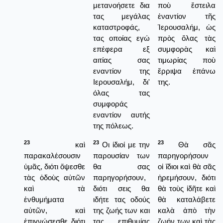
μετανοήσετε δια
ποὺ ἔστειλα
τας μεγάλας
ἐναντίον τῆς
καταστροφάς,
Ἱερουσαλήμ, ὡς
τας οποίας εγώ
πρὸς ὅλας τὰς
επέφερα εξ
συμφορὰς καὶ
αιτίας σας
τιμωρίας ποὺ
εναντίον της
ἔρριψα ἐπάνω
Ιερουσαλήμ, δι'
της.
όλας τας
συμφοράς
εναντίον αυτής
της πόλεως.
23
23
23
καὶ
Οι ίδιοί με την
Θὰ σᾶς
παρακαλέσουσιν
παρουσίαν των
παρηγορήσουν
ὑμᾶς, διότι ὄψεσθε
θα σας
οἱ ἴδιοι καὶ θὰ σᾶς
τὰς ὁδοὺς αὐτῶν
παρηγορήσουν,
ἠρεμήσουν, διότι
καὶ τὰ
διότι σεις θα
θὰ τοὺς ἰδῆτε καὶ
ἐνθυμήματα
ιδήτε τας οδούς
θὰ καταλάβετε
αὐτῶν, καὶ
της ζωής των και
καλὰ ἀπὸ τὴν
ἐπιγνώσεσθε διότι
τας επιθυμίας
ζωήν των καὶ τὰς