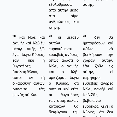
εξολοθρεύσω
αὐτῆς,
από αυτήν μέσα
στο αίμα
ανθρώπους και
κτήνη,
20
20
20
καὶ Νῶε καὶ
οι μεταξύ
δὲν θὰ
Δανιὴλ καὶ ᾿Ιὼβ ἐν
αυτών
ἠμπορέσουν καὶ
μέσῳ αὐτῆς, ζῶ
ευρισκόμενοι
πάλιν νὰ
ἐγώ, λέγει Κύριος,
ευσεβείς άνδρες,
βοηθήσουν τὴν
ἐὰν υἱοὶ ἢ
όπως άλλοτε ο
χώραν αὐτήν,
θυγατέρες
Νώε, ο Δανιήλ
ἐὰν ζοῦν εἰς
ὑπολειφθῶσιν,
και ο Ιώβ,
αὐτήν, οἱ
αὐτοὶ ἐν τῇ
ορκίζομαι, λέγει
περίφημοι
δικαιοσύνῃ αὐτῶν
ο Κυριος, ότι
εὐσεβεῖς ἄνδρες
ρύσονται τὰς
ούτε οι υιοί, ούτε
Νῶε, Δανιὴλ καὶ
ψυχὰς αὐτῶν.
αι θυγατέρες
Ἰώβ.Σᾶς
των αμαρτωλών
βεβαιώνω
κατοίκων θα
ἐνόρκως, λέγει ὁ
διαφύγουν την
Κύριος, ὅτι δὲν