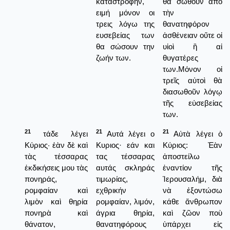
καταστροφήν,
θὰ σωθοῦν ἀπὸ
ειμή μόνον οι
τὴν
τρεις λόγω της
θανατηφόρον
ευσεβείας των
ἀσθένειαν οὔτε οἱ
θα σώσουν την
υἱοὶ ἢ αἱ
ζωήν των.
θυγατέρες
των.Μόνον οἱ
τρεῖς αὐτοὶ θὰ
διασωθοῦν λόγῳ
τῆς εὐσεβείας
των.
21
21
21
τάδε λέγει
Αυτά λέγει ο
Αὐτὰ λέγει ὁ
Κύριος· ἐὰν δὲ καὶ
Κυριος· εάν και
Κύριος: Ἐὰν
τὰς τέσσαρας
τας τέσσαρας
ἀποστείλω
ἐκδικήσεις μου τὰς
αυτάς σκληράς
ἐναντίον τῆς
πονηράς,
τιμωρίας,
Ἱερουσαλήμ, διὰ
ρομφαίαν καὶ
εχθρικήν
νὰ ἐξοντώσω
λιμὸν καὶ θηρία
ρομφαίαν, λιμόν,
κάθε ἄνθρωπον
πονηρὰ καὶ
άγρια θηρία,
καὶ ζῶον ποὺ
θάνατον,
θανατηφόρους
ὑπάρχει εἰς