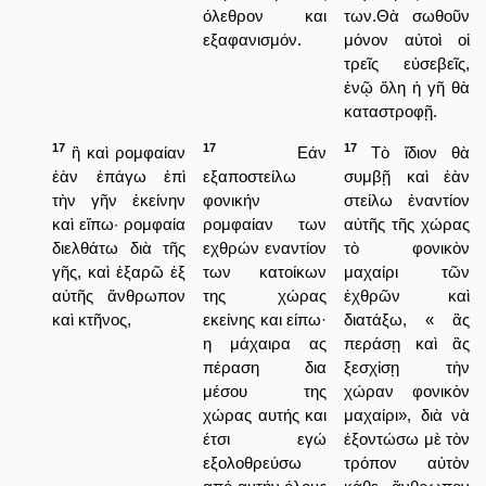
όλεθρον και
των.Θὰ σωθοῦν
εξαφανισμόν.
μόνον αὐτοὶ οἱ
τρεῖς εὐσεβεῖς,
ἐνῷ ὅλη ἡ γῆ θὰ
καταστροφῇ.
17
17
17
ἢ καὶ ρομφαίαν
Εάν
Τὸ ἴδιον θὰ
ἐὰν ἐπάγω ἐπὶ
εξαποστείλω
συμβῇ καὶ ἐὰν
τὴν γῆν ἐκείνην
φονικήν
στείλω ἐναντίον
καὶ εἴπω· ρομφαία
ρομφαίαν των
αὐτῆς τῆς χώρας
διελθάτω διὰ τῆς
εχθρών εναντίον
τὸ φονικὸν
γῆς, καὶ ἐξαρῶ ἐξ
των κατοίκων
μαχαίρι τῶν
αὐτῆς ἄνθρωπον
της χώρας
ἐχθρῶν καὶ
καὶ κτῆνος,
εκείνης και είπω·
διατάξω, « ἂς
η μάχαιρα ας
περάσῃ καὶ ἂς
πέραση δια
ξεσχίσῃ τὴν
μέσου της
χώραν φονικὸν
χώρας αυτής και
μαχαίρι», διὰ νὰ
έτσι εγώ
ἐξοντώσω μὲ τὸν
εξολοθρεύσω
τρόπον αὐτὸν