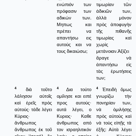
ενώπιόν των
τιμωρίαν τῶν
πρόφασιν των
ἀδικιῶν των,
αδικών των.
ἀλλὰ μόνον
Μηπως και
πρὸς ἀποφυγὴν
πρέπει να
τῆς πιθανῆς
απαντήσω εις
τιμωρίας καὶ
αυτούς και να
χωρὶς
τους δικαιώσω;
μετάνοιαν.Ἀξίζει
ἄραγε νὰ
ἀπαντήσω εἰς
τὰς ἐρωτήσεις
των;
4
4
4
διὰ τοῦτο
Δια τούτο
Ἐπειδὴ ὅμως
λάλησον αὐτοῖς
ομίλησε και ειπέ
γνωρίζω τὴν
καὶ ἐρεῖς πρὸς
προς αυτούς·
πονηρίαν των,
αὐτούς· τάδε λέγει
αυτά λέγει, ο
νὰ ὁμιλήσῃς
Κύριος·
Κυριος· Καθε
πρὸς αὐτοὺς καὶ
ἄνθρωπος
άνθρωπος από
νὰ τοὺς εἰπῇς τὰ
ἄνθρωπος ἐκ τοῦ
τον ισραηλιτικόν
ἑξῆς: Αὐτὰ λέγει