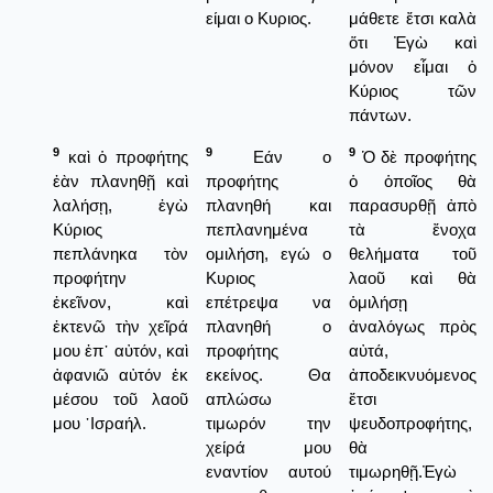
είμαι ο Κυριος.
μάθετε ἔτσι καλὰ
ὅτι Ἐγὼ καὶ
μόνον εἶμαι ὁ
Κύριος τῶν
πάντων.
9
9
9
καὶ ὁ προφήτης
Εάν ο
Ὁ δὲ προφήτης
ἐὰν πλανηθῇ καὶ
προφήτης
ὁ ὁποῖος θὰ
λαλήσῃ, ἐγὼ
πλανηθή και
παρασυρθῇ ἀπὸ
Κύριος
πεπλανημένα
τὰ ἔνοχα
πεπλάνηκα τὸν
ομιλήση, εγώ ο
θελήματα τοῦ
προφήτην
Κυριος
λαοῦ καὶ θὰ
ἐκεῖνον, καὶ
επέτρεψα να
ὁμιλήσῃ
ἐκτενῶ τὴν χεῖρά
πλανηθή ο
ἀναλόγως πρὸς
μου ἐπ᾿ αὐτόν, καὶ
προφήτης
αὐτά,
ἀφανιῶ αὐτόν ἐκ
εκείνος. Θα
ἀποδεικνυόμενος
μέσου τοῦ λαοῦ
απλώσω
ἔτσι
μου ᾿Ισραήλ.
τιμωρόν την
ψευδοπροφήτης,
χείρά μου
θὰ
εναντίον αυτού
τιμωρηθῇ.Ἐγὼ