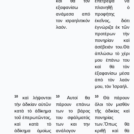
και θα τον
ἐπέτρεψα νὰ
εξαφανίσω
πλανηθῇ ὁ
ανάμεσα από
προφήτης
τον ισραηλιτικόν
ἐκεῖνος, διότι
λαόν.
ἐγνώριζα ἐκ τῶν
προτέρων τὴν
πονηρίαν καὶ
ἀσέβειάν του.Θὰ
ἀπλώσω τὸ χέρι
μου ἐπάνω του
καὶ θὰ τὸν
ἐξαφανίσω μέσα
ἀπὸ τὸν λαόν
μου, τὸν Ἰσραήλ.
10
10
10
καὶ λήψονται
Αυτοί θα
Θὰ πάρουν
τὴν ἀδικίαν αὐτῶν
πάρουν επάνω
ὅλοι τὸν μισθὸν
κατὰ τὸ ἀδίκημα
των το βάρος
τῆς ἀδικίας καὶ
τοῦ ἐπερωτῶντος,
του σφάλματός
πονηρίας
καὶ κατὰ τὸ
των και την
των.Ὅπως θὰ
ἀδίκημα ὁμοίως
ανάλογον
κριθῇ καὶ θὰ