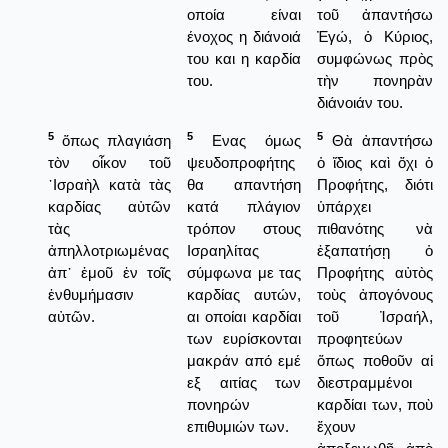
οποία είναι
τοῦ ἀπαντήσω
ένοχος η διάνοιά
Ἐγώ, ὁ Κύριος,
του και η καρδία
συμφώνως πρὸς
του.
τὴν πονηρὰν
διάνοιάν του.
5
5
5
ὅπως πλαγιάση
Ενας όμως
Θὰ ἀπαντήσω
τὸν οἶκον τοῦ
ψευδοπροφήτης
ὁ ἴδιος καὶ ὄχι ὁ
᾿Ισραὴλ κατὰ τὰς
θα απαντήση
Προφήτης, διότι
καρδίας αὐτῶν
κατά πλάγιον
ὑπάρχει
τὰς
τρόπον στους
πιθανότης νὰ
ἀπηλλοτριωμένας
Ισραηλίτας
ἐξαπατήσῃ ὁ
ἀπ᾿ ἐμοῦ ἐν τοῖς
σύμφωνα με τας
Προφήτης αὐτὸς
ἐνθυμήμασιν
καρδίας αυτών,
τοὺς ἀπογόνους
αὐτῶν.
αι οποίαι καρδίαι
τοῦ Ἰσραήλ,
των ευρίσκονται
προφητεύων
μακράν από εμέ
ὅπως ποθοῦν αἱ
εξ αιτίας των
διεστραμμένοι
πονηρών
καρδίαι των, ποὺ
επιθυμιών των.
ἔχουν