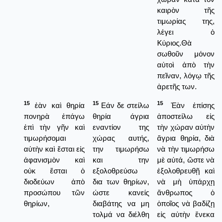
καιρὸν τῆς
τιμωρίας της,
λέγει ὁ
Κύριος.Θὰ
σωθοῦν μόνον
αὐτοὶ ἀπὸ τὴν
πεῖναν, λόγῳ τῆς
ἀρετῆς των.
15
15
15
ἐὰν καὶ θηρία
Εάν δε στείλω
Ἐὰν ἐπίσης
πονηρὰ ἐπάγω
θηρία άγρια
ἀποστείλω εἰς
ἐπὶ τὴν γῆν καὶ
εναντίον της
τὴν χώραν αὐτὴν
τιμωρήσομαι
χώρας αυτής,
ἄγρια θηρία, διὰ
αὐτὴν καὶ ἔσται εἰς
την τιμωρήσω
νὰ τὴν τιμωρήσω
ἀφανισμὸν καὶ
και την
μὲ αὐτά, ὥστε νὰ
οὐκ ἔσται ὁ
εξολοθρεύσω
ἐξολοθρευθῇ καὶ
διοδεύων ἀπὸ
δια των θηρίων,
νὰ μὴ ὑπάρχῃ
προσώπου τῶν
ώστε κανείς
ἄνθρωπος ὁ
θηρίων,
διαβάτης να μη
ὁποῖος νὰ βαδίζῃ
τολμά να διέλθη
εἰς αὐτὴν ἕνεκα