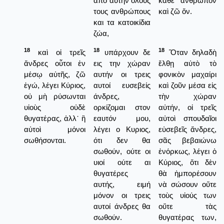
από αυτήν όλους
κάθε ἄνθρωπον
τους ανθρώπους
καὶ ζῶ ὅν.
και τα κατοικίδια
ζώα,
18
18
18
καὶ οἱ τρεῖς
υπάρχουν δε
Ὅταν δηλαδὴ
ἄνδρες οὗτοι ἐν
εις την χώραν
ἔλθῃ αὐτὸ τὸ
μέσῳ αὐτῆς, ζῶ
αυτήν οι τρεις
φονικὸν μαχαίρι
ἐγώ, λέγει Κύριος,
αυτοί ευσεβείς
καὶ ζοῦν μέσα εἰς
οὐ μὴ ρύσωνται
άνδρες,
τὴν χώραν
υἱοὺς οὐδὲ
ορκίζομαι στον
αὐτήν, οἱ τρεῖς
θυγατέρας, ἀλλ᾿ ἢ
εαυτόν μου,
αὐτοὶ σπουδαῖοι
αὐτοὶ μόνοι
λέγει ο Κυριος,
εὐσεβεῖς ἄνδρες,
σωθήσονται.
ότι δεν θα
σᾶς βεβαιώνω
σωθούν, ούτε οι
ἐνόρκως, λέγει ὁ
υιοί ούτε αι
Κύριος, ὅτι δὲν
θυγατέρες
θὰ ἠμπορέσουν
αυτής, ειμή
νὰ σώσουν οὔτε
μόνον οι τρεις
τοὺς υἱούς των
αυτοί άνδρες θα
οὔτε τὰς
σωθούν.
θυγατέρας των,