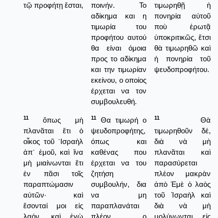
τῷ προφήτῃ ἔσται,
ποινήν. Το
τιμωρηθῇ ἡ
αδίκημα και η
πονηρία αὐτοῦ
τιμωρία του
ποὺ ἐρωτᾷ
προφήτου αυτού
ὑποκριτικῶς, ἔτσι
θα είναι όμοια
θὰ τιμωρηθῶ καὶ
προς το αδίκημα
ἡ πονηρία τοῦ
και την τιμωρίαν
ψευδοπροφήτου.
εκείνου, ο οποίος
έρχεται να τον
συμβουλευθή.
11
11
11
ὅπως μὴ
Θα τιμωρή ο
Θὰ
πλανᾶται ἔτι ὁ
ψευδοπροφήτης,
τιμωρηθοῦν δέ,
οἶκος τοῦ ᾿Ισραὴλ
όπως και
διὰ νὰ μὴ
ἀπ᾿ ἐμοῦ, καὶ ἵνα
καθένας που
πλανᾶται καὶ
μὴ μιαίνωνται ἔτι
έρχεται να του
παρασύρεται
ἐν πᾶσι τοῖς
ζητήση
πλέον μακρὰν
παραπτώμασιν
συμβουλήν, δια
ἀπὸ Ἐμὲ ὁ λαὸς
αὐτῶν· καὶ
να μη
τοῦ Ἰσραὴλ καὶ
ἔσονταί μοι εἰς
παραπλανάται
διὰ νὰ μὴ
λαόν, καὶ ἐγὼ
πλέον ο
μολύνωνται εἰς