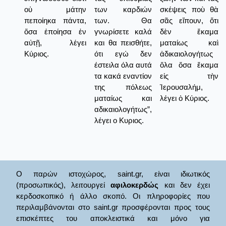
οὐ μάτην
των καρδιών
σκέψεις ποὺ θὰ
πεποίηκα πάντα,
των. Θα
σᾶς εἴπουν, ὅτι
ὅσα ἐποίησα ἐν
γνωρίσετε καλά
δὲν ἔκαμα
αὐτῇ, λέγει
και θα πεισθήτε,
ματαίως καὶ
Κύριος.
ότι εγώ δεν
ἀδικαιολογήτως
έστειλα όλα αυτά
ὅλα ὅσα ἔκαμα
τα κακά εναντίον
εἰς τὴν
της πόλεως
Ἱερουσαλήμ,
ματαίως και
λέγει ὁ Κύριος.
αδικαιολογήτως”,
λέγει ο Κυριος.
Ο παρών ιστοχώρος, saint.gr, είναι ιδιωτικός
(προσωπικός), λειτουργεί
αφιλοκερδώς
και δεν έχει
κερδοσκοπικό ή άλλο σκοπό. Οι πληροφορίες που
περιλαμβάνονται στο saint.gr προσφέρονται προς τους
επισκέπτες του αποκλειστικά και μόνο για