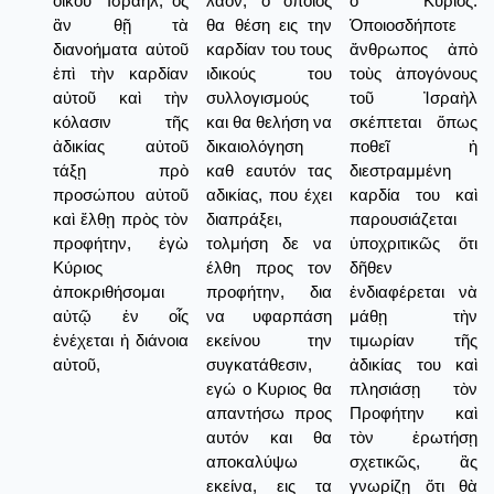
οἴκου ᾿Ισραήλ, ὃς
λαόν, ο οποίος
ὁ Κύριος:
ἂν θῇ τὰ
θα θέση εις την
Ὁποιοσδήποτε
διανοήματα αὐτοῦ
καρδίαν του τους
ἄνθρωπος ἀπὸ
ἐπὶ τὴν καρδίαν
ιδικούς του
τοὺς ἀπογόνους
αὐτοῦ καὶ τὴν
συλλογισμούς
τοῦ Ἰσραὴλ
κόλασιν τῆς
και θα θελήση να
σκέπτεται ὅπως
ἀδικίας αὐτοῦ
δικαιολόγηση
ποθεῖ ἡ
τάξῃ πρὸ
καθ εαυτόν τας
διεστραμμένη
προσώπου αὐτοῦ
αδικίας, που έχει
καρδία του καὶ
καὶ ἔλθῃ πρὸς τὸν
διαπράξει,
παρουσιάζεται
προφήτην, ἐγὼ
τολμήση δε να
ὑποχριτικῶς ὅτι
Κύριος
έλθη προς τον
δῆθεν
ἀποκριθήσομαι
προφήτην, δια
ἐνδιαφέρεται νὰ
αὐτῷ ἐν οἷς
να υφαρπάση
μάθῃ τὴν
ἐνέχεται ἡ διάνοια
εκείνου την
τιμωρίαν τῆς
αὐτοῦ,
συγκατάθεσιν,
ἀδικίας του καὶ
εγώ ο Κυριος θα
πλησιάσῃ τὸν
απαντήσω προς
Προφήτην καὶ
αυτόν και θα
τὸν ἐρωτήσῃ
αποκαλύψω
σχετικῶς, ἂς
εκείνα, εις τα
γνωρίζῃ ὅτι θὰ