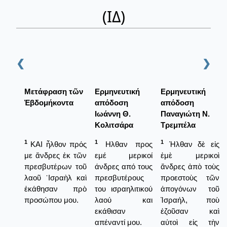
(ΙΔ)
❮
❯
Μετάφραση τῶν
Ερμηνευτική
Ερμηνευτική
Ἑβδομήκοντα
απόδοση
απόδοση
Ιωάννη Θ.
Παναγιώτη Ν.
Κολιτσάρα
Τρεμπέλα
1
1
1
ΚΑΙ ἦλθον πρός
Ηλθαν προς
Ήλθαν δὲ εἰς
με ἄνδρες ἐκ τῶν
εμέ μερικοί
ἐμὲ μερικοὶ
πρεσβυτέρων τοῦ
άνδρες από τους
ἄνδρες ἀπὸ τοὺς
λαοῦ ᾿Ισραὴλ καὶ
πρεσβυτέρους
προεστοὺς τῶν
ἐκάθησαν πρὸ
του ισραηλιτικού
ἀπογόνων τοῦ
προσώπου μου.
λαού και
Ἰσραήλ, ποὺ
εκάθισαν
ἐζοῦσαν καὶ
απέναντί μου.
αὐτοὶ εἰς τὴν