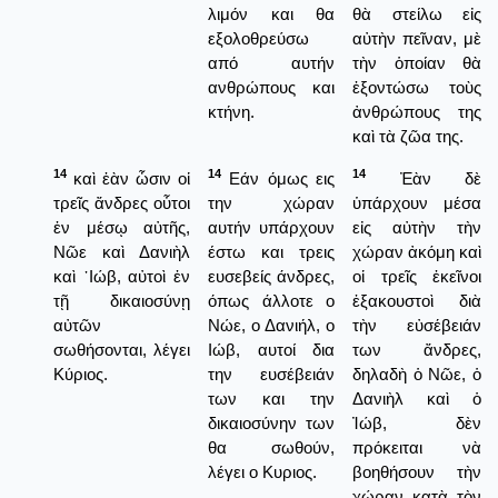
λιμόν και θα
θὰ στείλω εἰς
εξολοθρεύσω
αὐτὴν πεῖναν, μὲ
από αυτήν
τὴν ὁποίαν θὰ
ανθρώπους και
ἐξοντώσω τοὺς
κτήνη.
ἀνθρώπους της
καὶ τὰ ζῶα της.
14
14
14
καὶ ἐὰν ὦσιν οἱ
Εάν όμως εις
Ἐὰν δὲ
τρεῖς ἄνδρες οὗτοι
την χώραν
ὑπάρχουν μέσα
ἐν μέσῳ αὐτῆς,
αυτήν υπάρχουν
εἰς αὐτὴν τὴν
Νῶε καὶ Δανιὴλ
έστω και τρεις
χώραν ἀκόμη καὶ
καὶ ᾿Ιώβ, αὐτοὶ ἐν
ευσεβείς άνδρες,
οἱ τρεῖς ἐκεῖνοι
τῇ δικαιοσύνῃ
όπως άλλοτε ο
ἐξακουστοὶ διὰ
αὐτῶν
Νώε, ο Δανιήλ, ο
τὴν εὐσέβειάν
σωθήσονται, λέγει
Ιώβ, αυτοί δια
των ἄνδρες,
Κύριος.
την ευσέβειάν
δηλαδὴ ὁ Νῶε, ὁ
των και την
Δανιὴλ καὶ ὁ
δικαιοσύνην των
Ἰώβ, δὲν
θα σωθούν,
πρόκειται νὰ
λέγει ο Κυριος.
βοηθήσουν τὴν
χώραν κατὰ τὸν