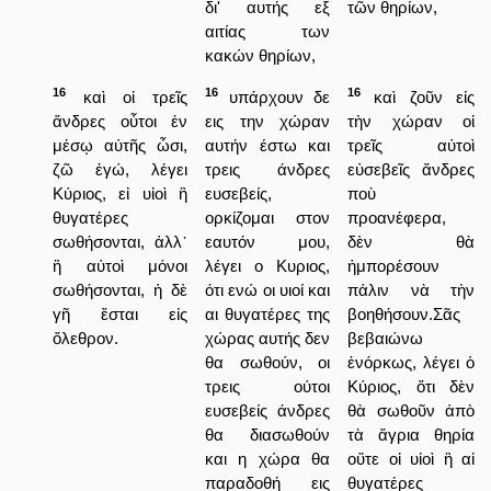
δι' αυτής εξ
τῶν θηρίων,
αιτίας των
κακών θηρίων,
16
16
16
καὶ οἱ τρεῖς
υπάρχουν δε
καὶ ζοῦν εἰς
ἄνδρες οὗτοι ἐν
εις την χώραν
τὴν χώραν οἱ
μέσῳ αὐτῆς ὦσι,
αυτήν έστω και
τρεῖς αὐτοὶ
ζῶ ἐγώ, λέγει
τρεις άνδρες
εὐσεβεῖς ἄνδρες
Κύριος, εἰ υἱοὶ ἢ
ευσεβείς,
ποὺ
θυγατέρες
ορκίζομαι στον
προανέφερα,
σωθήσονται, ἀλλ᾿
εαυτόν μου,
δὲν θὰ
ἢ αὐτοὶ μόνοι
λέγει ο Κυριος,
ἠμπορέσουν
σωθήσονται, ἡ δὲ
ότι ενώ οι υιοί και
πάλιν νὰ τὴν
γῆ ἔσται εἰς
αι θυγατέρες της
βοηθήσουν.Σᾶς
ὄλεθρον.
χώρας αυτής δεν
βεβαιώνω
θα σωθούν, οι
ἐνόρκως, λέγει ὁ
τρεις ούτοι
Κύριος, ὅτι δὲν
ευσεβείς άνδρες
θὰ σωθοῦν ἀπὸ
θα διασωθούν
τὰ ἄγρια θηρία
και η χώρα θα
οὔτε οἱ υἱοὶ ἢ αἱ
παραδοθή εις
θυγατέρες