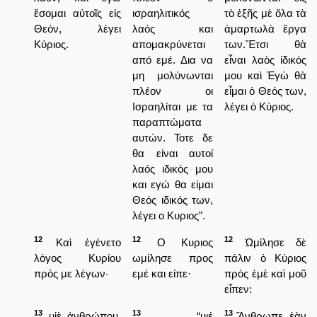
ἔσομαι αὐτοῖς εἰς
ισραηλιτικός
τὸ ἑξῆς μὲ ὅλα τὰ
Θεόν, λέγει
λαός και
ἁμαρτωλὰ ἔργα
Κύριος.
απομακρύνεται
των.Ἔτσι θὰ
από εμέ. Δια να
εἶναι λαὸς ἰδικός
μη μολύνωνται
μου καὶ Ἐγὼ θὰ
πλέον οι
εἶμαι ὁ Θεός των,
Ισραηλίται με τα
λέγει ὁ Κύριος.
παραπτώματα
αυτών. Τοτε δε
θα είναι αυτοί
λαός ιδικός μου
και εγώ θα είμαι
Θεός ιδικός των,
λέγει ο Κυριος”.
12
12
12
Καὶ ἐγένετο
Ο Κυριος
Ὡμίλησε δὲ
λόγος Κυρίου
ωμίλησε προς
πάλιν ὁ Κύριος
πρός με λέγων·
εμέ και είπε·
πρὸς ἐμὲ καὶ μοῦ
εἶπεν:
13
13
13
υἱὲ ἀνθρώπου,
“υιέ
Ἄνθρωπε, ἐὰν