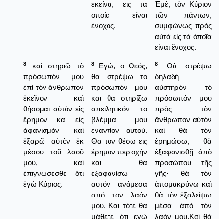
εκείνα, εις τα
Ἐμέ, τὸν Κύριον
οποία είναι
τῶν πάντων,
ένοχος.
συμφώνως πρὸς
αὐτὰ εἰς τὰ ὁποῖα
εἶναι ἔνοχος.
8
8
8
καὶ στηριῶ τὸ
Εγώ, ο Θεός,
Θὰ στρέψω
πρόσωπόν μου
θα στρέψω το
δηλαδὴ
ἐπὶ τὸν ἄνθρωπον
πρόσωπόν μου
αὐστηρὸν τὸ
ἐκεῖνον καὶ
και θα στηρίξω
πρόσωπόν μου
θήσομαι αὐτὸν εἰς
απειλητικόν το
πρὸς τὸν
ἔρημον καὶ εἰς
βλέμμα μου
ἄνθρωπον αὐτὸν
ἀφανισμὸν καὶ
εναντίον αυτού.
καὶ θὰ τὸν
ἐξαρῶ αὐτὸν ἐκ
Θα τον θέσω εις
ἐρημώσω, θὰ
μέσου τοῦ λαοῦ
έρημον περιοχήν
ἐξαφανισθῇ ἀπὸ
μου, καὶ
και θα
προσώπου τῆς
ἐπιγνώσεσθε ὅτι
εξαφανίσω
γῆς· θὰ τὸν
ἐγὼ Κύριος.
αυτόν ανάμεσα
ἀπομακρύνω καὶ
από τον λαόν
θὰ τὸν ἐξαλείψω
μου. Και τότε θα
μέσα ἀπὸ τὸν
μάθετε ότι εγώ
λαόν μου.Καὶ θὰ