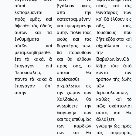
αὐτοὶ
βγάλουν υγιείς
υἱοὺς καὶ τὰς
ἐκπορεύονται
από την
θυγατέρας των
πρὸς ὑμᾶς, καὶ
κατεστραμμένην
καὶ θὰ ἔλθουν εἰς
ὄψεσθε τὰς ὁδοὺς
και τιμωρημένην
σᾶς, τοὺς
αὐτῶν καὶ τὰ
αυτήν πόλιν τους
Ἰουδαίους ποὺ
ἐνθυμήματα
υιούς και τας
ζῆτε ἐξόριστοι καὶ
αὐτῶν καὶ
θυγατέρας των,
αἰχμάλωτοι εἰς
μεταμεληθήσεσθε
θα πορευθούν
τὴν
ἐπὶ τὰ κακά, ἃ
και θα ελθουν
Βαβυλωνίαν.Θὰ
ἐπήγαγον ἐπὶ
προς σας, οι
ἰδῆτε τότε ἀπὸ
῾Ιερουσαλήμ,
οποίοι θα
κοντὰ τὸν
πάντα τὰ κακὰ ἃ
ευρίσκεσθε
τρόπον τῆς ζωῆς
ἐπήγαγαν ἐπ᾿
αιχμάλωτοι εις
τῶν
αὐτήν,
την χώραν των
Ἱεροσολυμιτῶν,
Χαλδαίων, θα
καθὼς καὶ τὸ
γνωρίσετε την
πῶς σκέπτονται
διαγωγήν των
αὐτοί, καὶ θὰ
και τας επιθυμίας
ἀλλάξετε
των καρδιών
γνώμην ὡς πρὸς
των και θα
τὰς συμφορὰς