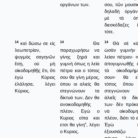
οργάνων των.
σου, τῶν μουσι
δηλαδὴ ὀργάν
μὲ τὰ ὁπο
διεσκέδαζες 
τότε.
14
14
14
καὶ δώσω σε εἰς
Θα
Θὰ σὲ κά
λεωπετρίαν,
παραχωρήσω να
ὡσὰν γυμνὴν 
ψυγμὸς σαγηνῶν
γίνης ξηρά και
λείαν πέτραν· 
ἔσῃ, οὐ μὴ
γυμνή όπως η λεία
ἀπογυμνωθῇς 
οἰκοδομηθῇς ἔτι, ὅτι
πέτρα και ο τόπος
τὰ οἰκοδομήμ
ἐγὼ Κύριος
σου θα γίνη μέρος,
σου»· θὰ εἶ
ἐλάλησα, λέγει
όπου οι αλιείς θα
τόπος ὅπου
Κύριος.
στεγνώνουν τα
στεγνώνουν
δίκτυά των. Δεν θα
ἁλιεῖς τὰ δίκ
ανοικοδομηθής
των· δὲν πρόκε
πλέον. Εγώ ο
νὰ οἰκοδομη
Κυριος είπα και
πλέον, διότι τὸ 
ετσι θα γίνη”, λέγει
Ἐγὼ π
ο Κυριος.
ἐξουσιάζω