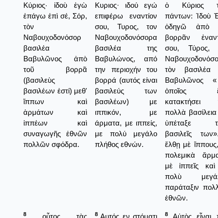
Κύριος· ἰδοὺ ἐγὼ
Κυριος· ιδού εγώ
ὁ Κύριος 
ἐπάγω ἐπὶ σέ, Σόρ,
επιφέρω εναντίον
πάντων: Ἰδοὺ 
τὸν
σου, Τυρος, τον
ὁδηγῶ ἀπὸ 
Ναβουχοδονόσορ
Ναβουχοδονόσορα
βορρᾶν ἐναντ
βασιλέα
βασιλέα της
σου, Τύρος, 
Βαβυλῶνος ἀπὸ
Βαβυλώνος, από
Ναβουχοδονόσο
τοῦ βορρᾶ
την περιοχήν του
τὸν βασιλέα 
(βασιλεὺς
βορρά (αυτός είναι
Βαβυλῶνος 
βασιλέων ἐστί) μεθ'
βασιλεύς των
ὁποῖος ἔχ
ἵππων καὶ
βασιλέων) με
κατακτήσει 
ἁρμάτων καὶ
ιππικόν, με
πολλὰ βασίλεια
ἱππέων καὶ
άρματα, με ιππείς,
ὑπέταξε τ
συναγωγῆς ἐθνῶν
με πολύ μεγάλο
βασιλεῖς των»
πολλῶν σφόδρα.
πλήθος εθνών.
ἔλθῃ μὲ ἵππους
πολεμικὰ ἅρμα
μὲ ἱππεῖς καὶ
πολὺ μεγά
παράταξιν πολ
ἐθνῶν.
8
8
8
οὗτος τὰς
Αυτός εν στόματι
Αὐτὸς εἶναι 