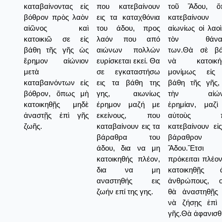
καταβαίνοντας εἰς
που κατεβαίνουν
τοῦ Ἅδου, ὅ
βόθρον πρὸς λαὸν
εις τα καταχθόνια
κατεβαίνουν
αἰῶνος καὶ
του άδου, προς
αἰωνίως οἱ λαο
κατοικιῶ σε εἰς
λαόν που από
τὸν θάνατ
βάθη τῆς γῆς ὡς
αιώνων πολλών
των.Θὰ σὲ β
ἔρημον αἰώνιον
ευρίσκεται εκεί. Θα
νὰ κατοική
μετὰ
σε εγκαταστήσω
μονίμως εἰς
καταβαινόντων εἰς
εις τα βάθη της
βάθη τῆς γῆς, 
βόθρον, ὅπως μὴ
γης, αιωνίως
τὴν αἰώνι
κατοικηθῇς μηδὲ
έρημον μαζή με
ἐρημίαν, μαζὶ
ἀναστῇς ἐπὶ γῆς
εκείνους, που
αὐτοὺς π
ζωῆς.
καταβαίνουν εις τα
κατεβαίνουν εἰ
βάραθρα του
βάραθρον 
άδου, δια να μη
Ἅδου.Ἔτσι 
κατοικηθής πλέον,
πρόκειται πλέο
δια να μη
κατοικηθῇς 
αναστηθής εις
ἀνθρώπους, ο
ζωήν επί της γης.
θὰ ἀναστηθῇς 
νὰ ζήσῃς ἐπὶ 
γῆς.Θὰ ἀφανισθ