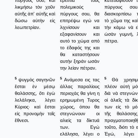
πύργους σου, καὶ
ερείπια τους
κατεδαφίσουν τ
λικμήσω τὸν χοῦν
πολεμικούς
πύργους σου
αὐτῆς ἀπ' αὐτῆς καὶ
πύργους σου, θα
διασκορπίσω τ
δώσω αὐτὴν εἰς
επιτρέψω εγώ να
τὸ χῶμα της κα
λεωπετρίαν.
λιχνίσουν και
τὴν κάμω νὰ εἶ
εξαφανίσουν και
ὡσὰν γυμνή, λ
αυτό το χώμα από
πέτρα.
το έδαφός της και
θα καταστήσουν
αυτήν ξηράν ωσάν
την λείαν πέτραν.
5
5
5
ψυγμὸς σαγηνῶν
Ανάμεσα εις τας
Θὰ χρησιμ
ἔσται ἐν μέσῳ
άλλας παραλίους
πλέον αὐτὴ μό
θαλάσσης, ὅτι ἐγὼ
περιοχάς θα γίνη η
διὰ νὰ στεγνών
λελάληκα, λέγει
ερημωμένη Τυρος
οἱ ἁλιεῖς τὰ δί
Κύριος· καὶ ἔσται
χώρος, όπου θα
των εἰς τὸ μέ
εἰς προνομὴν τοῖς
στεγνώνουν οι
τῆς θαλάσσης
ἔθνεσι.
αλιείς τα δίκτυά
πραγματοποιηθ
των. Εγώ
τοῦτο, διότι τὸ 
ελάλησα, λέγει ο
Ἐγώ, λέγε