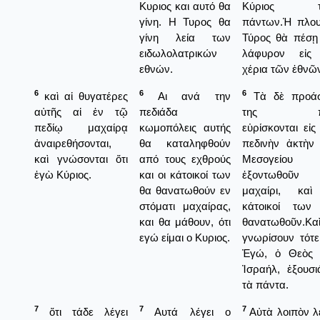
Κυριος και αυτό θα
Κύριος τ
γίνη. Η Τυρος θα
πάντων.Ἡ πλου
γίνη λεία των
Τύρος θὰ πέσῃ
ειδωλολατρικών
λάφυρον εἰς
εθνών.
χέρια τῶν ἐθνῶ
6
6
6
καὶ αἱ θυγατέρες
Αι ανά την
Τὰ δὲ προάσ
αὐτῆς αἱ ἐν τῷ
πεδιάδα
της π
πεδίῳ μαχαίρᾳ
κωμοπόλεις αυτής
εὑρίσκονται εἰς
ἀναιρεθήσονται,
θα καταληφθούν
πεδινὴν ἀκτὴν 
καὶ γνώσονται ὅτι
από τους εχθρούς
Μεσογείου
ἐγὼ Κύριος.
και οι κάτοικοί των
ἐξοντωθοῦν
θα θανατωθούν εν
μαχαίρι, καὶ
στόματι μαχαίρας,
κάτοικοί των
και θα μάθουν, ότι
θανατωθοῦν.Καὶ
εγώ είμαι ο Κυριος.
γνωρίσουν τότε
Ἐγώ, ὁ Θεὸς 
Ἰσραήλ, ἐξουσι
τὰ πάντα.
7
7
7
ὅτι τάδε λέγει
Αυτά λέγει ο
Αὐτὰ λοιπὸν λ