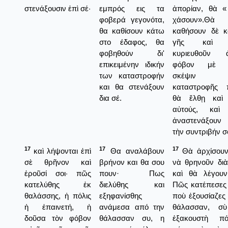
στενάξουσιν ἐπὶ σέ·
εμπρός εις τα
ἀπορίαν, θὰ «
φοβερά γεγονότα,
χάσουν».Θὰ
θα καθίσουν κάτω
καθήσουν δὲ κ
στο έδαφος, θα
γῆς καὶ 
φοβηθούν δι'
κυριευθοῦν 
επικειμένην ιδικήν
φόβον μὲ 
των καταστροφήν
σκέψιν τ
και θα στενάξουν
καταστροφῆς 
δια σέ.
θὰ ἔλθῃ καὶ 
αὐτούς, καὶ
ἀναστενάξουν 
τὴν συντριβήν σ
17
17
17
καὶ λήψονται ἐπὶ
Θα αναλάβουν
Θὰ ἀρχίσουν
σὲ θρῆνον καὶ
βρήνον και θα σου
νὰ θρηνοῦν διὰ
ἐροῦσί σοι· πῶς
πουν· Πως
καὶ θὰ λέγουν
κατελύθης ἐκ
διελύθης και
Πῶς κατέπεσες 
θαλάσσης, ἡ πόλις
εξηφανίσθης
ποὺ ἐξουσίαζες
ἡ ἐπαινετή, ἡ
ανάμεσα από την
θάλασσαν, σ
δοῦσα τὸν φόβον
θάλασσαν συ, η
ἐξακουστὴ πόλ