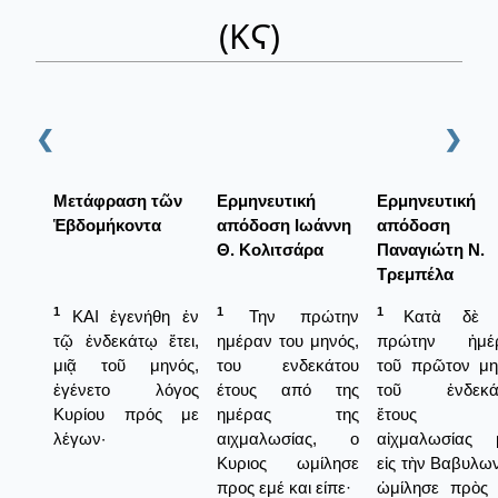
(ΚϚ)
❮
❯
Μετάφραση τῶν
Ερμηνευτική
Ερμηνευτική
Ἑβδομήκοντα
απόδοση Ιωάννη
απόδοση
Θ. Κολιτσάρα
Παναγιώτη Ν.
Τρεμπέλα
1
1
1
ΚΑΙ ἐγενήθη ἐν
Την πρώτην
Κατὰ δὲ 
τῷ ἑνδεκάτῳ ἔτει,
ημέραν του μηνός,
πρώτην ἡμέ
μιᾷ τοῦ μηνός,
του ενδεκάτου
τοῦ πρῶτον μη
ἐγένετο λόγος
έτους από της
τοῦ ἑνδεκά
Κυρίου πρός με
ημέρας της
ἔτους τ
λέγων·
αιχμαλωσίας, ο
αἰχμαλωσίας 
Κυριος ωμίλησε
εἰς τὴν Βαβυλω
προς εμέ και είπε·
ὡμίλησε πρὸς 