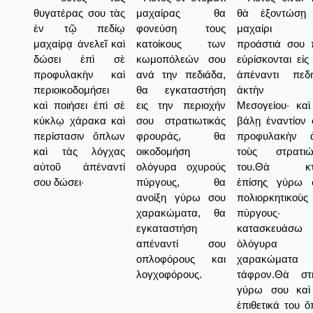
θυγατέρας σου τὰς
μαχαίρας θα
θὰ ἐξοντώσῃ
ἐν τῷ πεδίῳ
φονεύση τους
μαχαίρι 
μαχαίρᾳ ἀνελεῖ καὶ
κατοίκους των
προάστιά σου 
δώσει ἐπὶ σὲ
κωμοπόλεών σου
εὑρίσκονται εἰς
προφυλακὴν καὶ
ανά την πεδιάδα,
ἀπέναντι πεδι
περιοικοδομήσει
θα εγκαταστήση
ἀκτὴν τ
καὶ ποιήσει ἐπὶ σὲ
εις την περιοχήν
Μεσογείου· καὶ
κύκλῳ χάρακα καὶ
σου στρατιωτικάς
βάλῃ ἐναντίον 
περίστασιν ὅπλων
φρουράς, θα
προφυλακὴν 
καὶ τὰς λόγχας
οικοδομήση
τοὺς στρατιώ
αὐτοῦ ἀπέναντί
ολόγυρα οχυρούς
του.Θὰ κτ
σου δώσει·
πύργους, θα
ἐπίσης γύρω 
ανοίξη γύρω σου
πολιορκητικοὺς
χαρακώματα, θα
πύργους· 
εγκαταστήση
κατασκευάσω
απέναντί σου
ὁλόγυρα
οπλοφόρους και
χαρακώματα 
λογχοφόρους.
τάφρον.Θὰ στ
γύρω σου καὶ
ἐπιθετικά του 