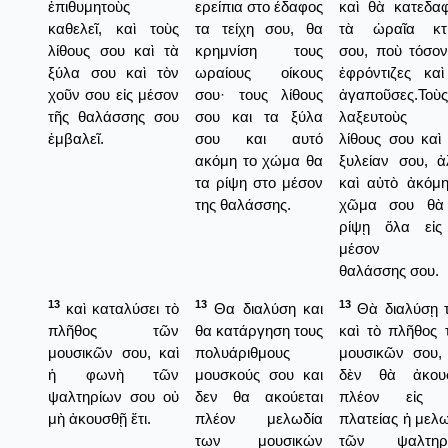
ἐπιθυμητοὺς
ερείπια στο έδαφος
καὶ θὰ κατεδαφ
καθελεῖ, καὶ τοὺς
τα τείχη σου, θα
τὰ ὡραῖα κτί
λίθους σου καὶ τὰ
κρημνίση τους
σου, ποὺ τόσον
ξύλα σου καὶ τὸν
ωραίους οίκους
ἐφρόντιζες καὶ
χοῦν σου εἰς μέσον
σου· τους λίθους
ἀγαποῦσες.Τοὺς
τῆς θαλάσσης σου
σου και τα ξύλα
λαξευτοὺς
ἐμβαλεῖ.
σου και αυτό
λίθους σου καὶ
ακόμη το χώμα θα
ξυλείαν σου, ἀ
τα ρίψη στο μέσον
καὶ αὐτὸ ἀκόμη
της θαλάσσης.
χῶμα σου θὰ
ρίψῃ ὅλα εἰς
μέσον τ
θαλάσσης σου.
13
13
13
καὶ καταλύσει τὸ
Θα διαλύση και
Θὰ διαλύσῃ τ
πλῆθος τῶν
θα κατάργηση τους
καὶ τὸ πλῆθος 
μουσικῶν σου, καὶ
πολυάριθμους
μουσικῶν σου, 
ἡ φωνὴ τῶν
μουσκούς σου και
δὲν θὰ ἀκου
ψαλτηρίων σου οὐ
δεν θα ακούεται
πλέον εἰς 
μὴ ἀκουσθῇ ἔτι.
πλέον μελωδία
πλατείας ἡ μελ
των μουσικών
τῶν ψαλτηρ