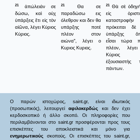
21
21
21
ἀπώλειάν σε
Θα σε
Θὰ σὲ ὁδηγ
δώσω, καὶ οὐχ
παραδώσω εις
εἰς ὁριστι
ὑπάρξεις ἔτι εἰς τὸν
όλεθρον και δεν θα
καταστροφὴν 
αἰῶνα, λέγει Κύριος
υπάρξης ποτέ
πρόκειται δὲ
Κύριος.
πλέον στον
ὑπάρξῃς ὅ
αιώνα”, λέγει ο
εἶσαι τώρα π
Κυριος Κυριος.
πλέον, λέγε
Κύριος κ
ἐξουσιαστὴς 
πάντων.
Ο παρών ιστοχώρος, saint.gr, είναι ιδιωτικός
(προσωπικός), λειτουργεί
αφιλοκερδώς
και δεν έχει
κερδοσκοπικό ή άλλο σκοπό. Οι πληροφορίες που
περιλαμβάνονται στο saint.gr προσφέρονται προς τους
επισκέπτες του αποκλειστικά και μόνο για
ενημερωτικούς
σκοπούς. Οι επισκέπτες του saint.gr,