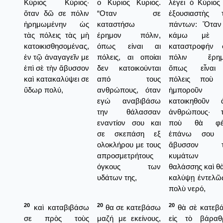
Κύριος Κύριος·
ο Κυριος Κυριος.
λέγει ὁ Κύριος
ὅταν δῶ σε πόλιν
“Οταν σε
ἐξουσιαστὴς 
ἠρημωμένην ὡς
καταστήσω
πάντων: Ὅταν
τὰς πόλεις τὰς μὴ
έρημον πόλιν,
κάμω μὲ τ
κατοικισθησομένας,
όπως είναι αι
καταστροφήν 
ἐν τῷ ἀναγαγεῖν με
πόλεις, αι οποίαι
πόλιν ἔρημ
ἐπὶ σὲ τὴν ἄβυσσον
δεν κατοικούνται
ὅπως εἶναι
καὶ κατακαλύψει σε
από τους
πόλεις ποὺ 
ὕδωρ πολύ,
ανθρώπους, όταν
ἠμποροῦν 
εγώ αναβιβάσω
κατοικηθοῦν 
την θάλασσαν
ἀνθρώπους· τ
εναντίον σου και
ποὺ θὰ φέ
σε σκεπάση εξ
ἐπάνω σου 
ολοκλήρου με τους
ἄβυσσον τ
απροσμετρήτους
κυμάτων τ
όγκους των
θαλάσσης καὶ θ
υδάτων της,
καλύψῃ ἐντελῶς
πολὺ νερό,
20
20
20
καὶ καταβιβάσω
θα σε κατεβάσω
θὰ σὲ κατεβ
σε πρὸς τοὺς
μαζή με εκείνους,
εἰς τὸ βάραθ