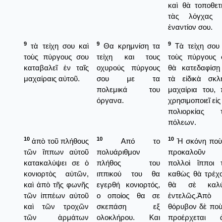
καὶ θὰ τοποθετ
τὰς λόγχας 
ἐναντίον σου.
9
9
9
τὰ τείχη σου καὶ
Θα κρημνίση τα
Τὰ τείχη σου 
τοὺς πύργους σου
τείχη και τους
τοὺς πύργους 
καταβαλεῖ ἐν ταῖς
οχυρούς πύργους
θὰ κατεδαφίσῃ
μαχαίραις αὐτοῦ.
σου με τα
τὰ εἰδικὰ σκλ
πολεμικά του
μαχαίρια του, 
όργανα.
χρησιμοποιεῖ εἰς
πολιορκίας 
πόλεων.
10
10
10
ἀπὸ τοῦ πλήθους
Από το
Ἡ σκόνη ποὺ
τῶν ἵππων αὐτοῦ
πολυάριθμον
προκαλοῦν
κατακαλύψει σε ὁ
πλήθος του
πολλοὶ ἵπποι τ
κονιορτὸς αὐτῶν,
ιππικού του θα
καθὼς θὰ τρέχο
καὶ ἀπὸ τῆς φωνῆς
εγερθή κονιορτός,
θὰ σὲ καλ
τῶν ἱππέων αὐτοῦ
ο οποίος θα σε
ἐντελῶς.Ἀπὸ 
καὶ τῶν τροχῶν
σκεπάση εξ
θόρυβον δὲ ποὺ
τῶν ἁρμάτων
ολοκλήρου. Και
προέρχεται 