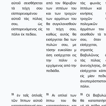
αὐτοῦ σεισθήσεται
από τον θόρυβον
τὰς φωνὰς 
τὰ τείχη σου
των ιππέων του
ἱππέων καὶ 
εἰσπορευομένου
και των τροχών
κινήσεις 
αὐτοῦ τὰς πύλας
των αρμάτων του
τροχῶν τ
σου, ὡς
θα συγκλονισθούν
πολεμικῶν
εἰσπορευόμενος εἰς
τα τείχη σου,
ἁρμάτων του
πόλιν ἐκ πεδίου.
καθώς αυτός θα
σεισθοῦν τὰ τε
εισέργεται δια των
σου, ὅταν
πυλών σου, με
εἰσέρχεται
τόσην ευκολίαν μ
στρατὸς τ
όση εισέρχεται εις
Βαβυλῶνος 
την πόλιν ο
τὰς πύλας 
ερχόμενος από την
ἀνενόχλητος, ὅ
πεδιάδα.
εἰσέρχεται κάπ
εἰς μίαν πεδιν
ἀνυπεράσπιστο
πόλιν.
11
11
11
ἐν ταῖς ὁπλαῖς
Αι οπλαί των
Οἱ Βαβυλών
τῶν ἵππων αὐτοῦ
ίππω του θα
θὰ καταπατήσ
καταπατήσουσί σου
καταπατήσουν και
μὲ τὰ πόδια κα