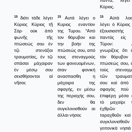
πάντα, λέγε
Κύριος.
15
15
15
διότι τάδε λέγει
Αυτά λέγει ο
Αὐτὰ λοι
Κύριος Κύριος τῇ
Κυριος εναντίον
λέγει ὁ Κύριος
Σόρ· οὐκ ἀπὸ
της Τυρου. “Από
ἐξουσιαστὴς 
φωνῆς τῆς
τον θόρυβον και
παντὸς εἰς 
πτώσεώς σου ἐν
την βοήν της
Τύρον: Δ
τῷ στενάξαι
πτώσεώς σου, από
γνωρίζεις ὅτι 
τραυματίας, ἐν τῷ
τους στεναγμούς
τὸν θόρυβον 
σπάσαι μάχαιραν
των φονευομένων,
πτώσεώς σου, 
ἐν μέσῳ σου
όταν φονική
τοὺς στεναγμ
σεισθήσονται αἱ
ανασπασθη η
τῶν τραυματ
νῆσοι;
μάχαιρα της
σου καὶ ἀπὸ 
σφαγής, εν μέσω
σφαγὰς ποὺ
της περιοχής σου,
ἐπιφέρῃ μέσα 
δεν θα
τὸ μαχαίρι 
συγκλονισθούν αι
ἐχθρῶν 
άλλαι νήσοι;
ταραχθοῦν καὶ
συγκλονισθοῦν
γειτονικὰ νησιὰ