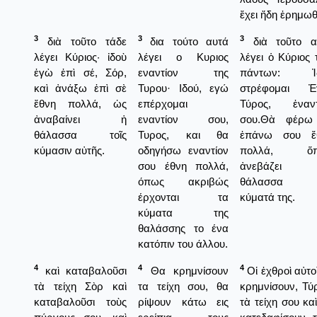
ἔχει ἤδη ἐρημωθ
3
3
3
διὰ τοῦτο τάδε
δια τούτο αυτά
διὰ τοῦτο α
λέγει Κύριος· ἰδοὺ
λέγει ο Κυριος
λέγει ὁ Κύριος
ἐγὼ ἐπὶ σέ, Σόρ,
εναντίον της
πάντων: Ἰ
καὶ ἀνάξω ἐπὶ σὲ
Τυρου· Ιδού, εγώ
στρέφομαι Ἐ
ἔθνη πολλά, ὡς
επέρχομαι
Τύρος, ἐναντ
ἀναβαίνει ἡ
εναντίον σου,
σου.Θὰ φέρω
θάλασσα τοῖς
Τυρος, και θα
ἐπάνω σου ἔ
κύμασιν αὐτῆς.
οδηγήσω εναντίον
πολλά, ὅπ
σου έθνη πολλά,
ἀνεβάζει
όπως ακριβώς
θάλασσα 
έρχονται τα
κύματά της.
κύματα της
θαλάσσης το ένα
κατόπιν του άλλου.
4
4
4
καὶ καταβαλοῦσι
Θα κρημνίσουν
Οἱ ἐχθροὶ αὐτο
τὰ τείχη Σὸρ καὶ
τα τείχη σου, θα
κρημνίσουν, Τύ
καταβαλοῦσι τοὺς
ρίψουν κάτω εις
τὰ τείχη σου κα