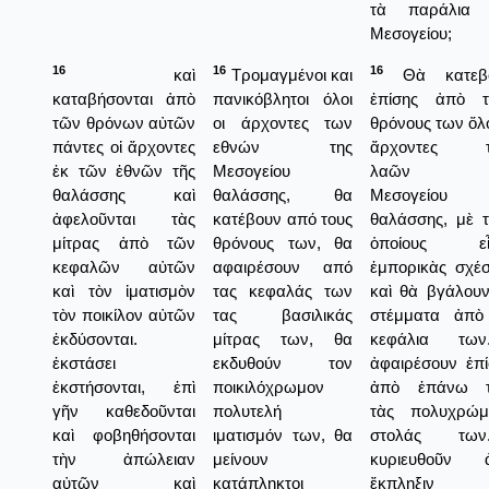
τὰ παράλια 
Μεσογείου;
16
16
16
καὶ
Τρομαγμένοι και
Θὰ κατεβ
καταβήσονται ἀπὸ
πανικόβλητοι όλοι
ἐπίσης ἀπὸ τ
τῶν θρόνων αὐτῶν
οι άρχοντες των
θρόνους των ὅλο
πάντες οἱ ἄρχοντες
εθνών της
ἄρχοντες 
ἐκ τῶν ἐθνῶν τῆς
Μεσογείου
λαῶν τ
θαλάσσης καὶ
θαλάσσης, θα
Μεσογείου
ἀφελοῦνται τὰς
κατέβουν από τους
θαλάσσης, μὲ τ
μίτρας ἀπὸ τῶν
θρόνους των, θα
ὁποίους εἶ
κεφαλῶν αὐτῶν
αφαιρέσουν από
ἐμπορικὰς σχέσ
καὶ τὸν ἱματισμὸν
τας κεφαλάς των
καὶ θὰ βγάλουν
τὸν ποικίλον αὐτῶν
τας βασιλικάς
στέμματα ἀπὸ
ἐκδύσονται.
μίτρας των, θα
κεφάλια των
ἐκστάσει
εκδυθούν τον
ἀφαιρέσουν ἐπί
ἐκστήσονται, ἐπὶ
ποικιλόχρωμον
ἀπὸ ἐπάνω 
γῆν καθεδοῦνται
πολυτελή
τὰς πολυχρώμ
καὶ φοβηθήσονται
ιματισμόν των, θα
στολάς των
τὴν ἀπώλειαν
μείνουν
κυριευθοῦν 
αὐτῶν καὶ
κατάπληκτοι
ἔκπληξιν 