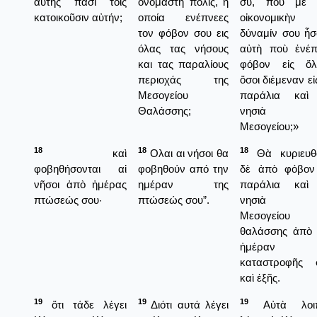
αὐτῆς πᾶσι τοῖς
ονομαστή πόλις, η
σύ, ποὺ μὲ 
κατοικοῦσιν αὐτήν;
οποία ενέπνεες
οἰκονομικὴν
τον φόβον σου εις
δύναμίν σου ἦσ
όλας τας νήσους
αὐτὴ ποὺ ἐνέπ
και τας παραλίους
φόβον εἰς ὅλ
περιοχάς της
ὅσοι διέμεναν εἰ
Μεσογείου
παράλια καὶ
Θαλάσσης;
νησιὰ τ
Μεσογείου;»
18
18
18
καὶ
Ολαι αι νήσοι θα
Θὰ κυριευθ
φοβηθήσονται αἱ
φοβηθούν από την
δὲ ἀπὸ φόβον
νῆσοι ἀπὸ ἡμέρας
ημέραν της
παράλια καὶ
πτώσεώς σου·
πτώσεώς σου”.
νησιὰ τ
Μεσογείου
θαλάσσης ἀπὸ 
ἡμέραν τ
καταστροφῆς 
καὶ ἑξῆς.
19
19
19
ὅτι τάδε λέγει
Διότι αυτά λέγει
Αὐτὰ λοι