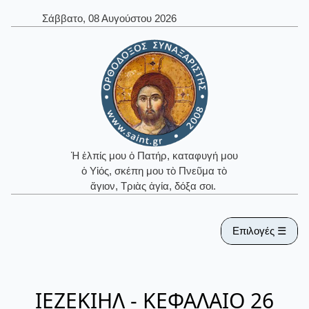
Σάββατο, 08 Αυγούστου 2026
Ἡ ἐλπίς μου ὁ Πατήρ, καταφυγή μου
ὁ Υἱός, σκέπη μου τὸ Πνεῦμα τὸ
ἅγιον, Τριὰς ἁγία, δόξα σοι.
Επιλογές ☰
ΙΕΖΕΚΙΗΛ - ΚΕΦΑΛΑΙΟ 26