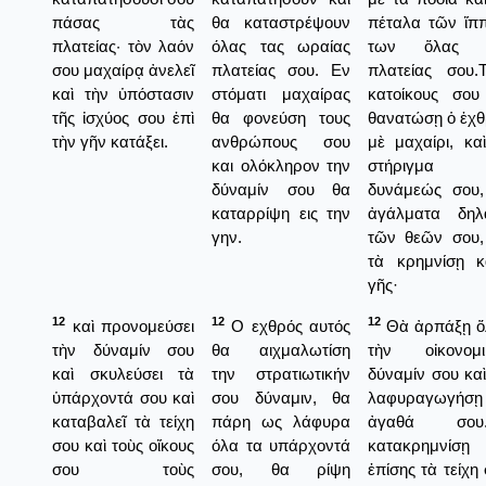
πάσας τὰς
θα καταστρέψουν
πέταλα τῶν ἵπ
πλατείας· τὸν λαόν
όλας τας ωραίας
των ὅλας 
σου μαχαίρᾳ ἀνελεῖ
πλατείας σου. Εν
πλατείας σου.Τ
καὶ τὴν ὑπόστασιν
στόματι μαχαίρας
κατοίκους σου
τῆς ἰσχύος σου ἐπὶ
θα φονεύση τους
θανατώσῃ ὁ ἐχθ
τὴν γῆν κατάξει.
ανθρώπους σου
μὲ μαχαίρι, κα
και ολόκληρον την
στήριγμα 
δύναμίν σου θα
δυνάμεώς σου,
καταρρίψη εις την
ἀγάλματα δηλ
γην.
τῶν θεῶν σου,
τὰ κρημνίσῃ κ
γῆς·
12
12
12
καὶ προνομεύσει
Ο εχθρός αυτός
Θὰ ἀρπάξῃ ὅ
τὴν δύναμίν σου
θα αιχμαλωτίση
τὴν οἰκονομι
καὶ σκυλεύσει τὰ
την στρατιωτικήν
δύναμίν σου κα
ὑπάρχοντά σου καὶ
σου δύναμιν, θα
λαφυραγωγήσῃ
καταβαλεῖ τὰ τείχη
πάρη ως λάφυρα
ἀγαθά σου
σου καὶ τοὺς οἴκους
όλα τα υπάρχοντά
κατακρημνίσῃ
σου τοὺς
σου, θα ρίψη
ἐπίσης τὰ τείχη