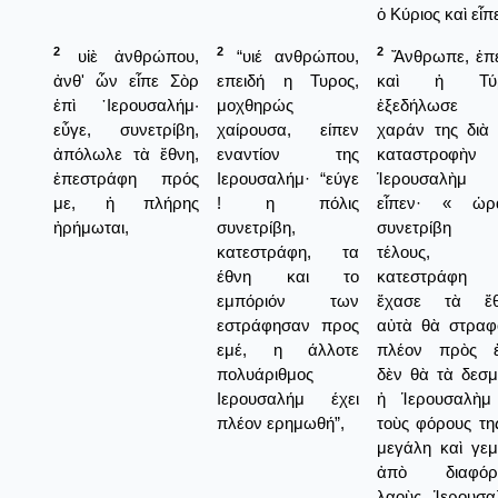
ὁ Κύριος καὶ εἶπ
2
2
2
υἱὲ ἀνθρώπου,
“υιέ ανθρώπου,
Ἄνθρωπε, ἐπε
ἀνθ' ὧν εἶπε Σὸρ
επειδή η Τυρος,
καὶ ἡ Τύρ
ἐπὶ ῾Ιερουσαλήμ·
μοχθηρώς
ἐξεδήλωσε 
εὖγε, συνετρίβη,
χαίρουσα, είπεν
χαράν της διὰ 
ἀπόλωλε τὰ ἔθνη,
εναντίον της
καταστροφὴν 
ἐπεστράφη πρός
Ιερουσαλήμ· “εύγε
Ἱερουσαλὴμ 
με, ἡ πλήρης
! η πόλις
εἶπεν· « ὡρα
ἠρήμωται,
συνετρίβη,
συνετρίβη 
κατεστράφη, τα
τέλους,
έθνη και το
κατεστράφη 
εμπόριόν των
ἔχασε τὰ ἔθ
εστράφησαν προς
αὐτὰ θὰ στραφ
εμέ, η άλλοτε
πλέον πρὸς ἐ
πολυάριθμος
δὲν θὰ τὰ δεσμ
Ιερουσαλήμ έχει
ἡ Ἱερουσαλὴμ
πλέον ερημωθή”,
τοὺς φόρους τη
μεγάλη καὶ γεμ
ἀπὸ διαφόρ
λαοὺς Ἱερουσα