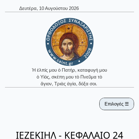
Δευτέρα, 10 Αυγούστου 2026
Ἡ ἐλπίς μου ὁ Πατήρ, καταφυγή μου
ὁ Υἱός, σκέπη μου τὸ Πνεῦμα τὸ
ἅγιον, Τριὰς ἁγία, δόξα σοι.
Επιλογές ☰
ΙΕΖΕΚΙΗΛ - ΚΕΦΑΛΑΙΟ 24