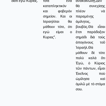
διότι ἐγὼ Κύριος.
τότε ένα
ἀνακοινώσῃ.Δὲν
καταπληκτικόν
θὰ συνεχίσῃς
και φοβερόν
πλέον νὰ
σημείον. Και οι
παραμένῃς
Ισραηλίται θα
ἀμίλητος,
μάθουν τότε, ότι
βουβός.Θὰ εἶσαι
εγώ είμαι ο
ἔτσι παράδοξον
Κυριος”.
σημάδι διὰ τοὺς
ἀπογόνους τοῦ
Ἰσραήλ.Θὰ
μάθουν δὲ τότε
πολὺ καλὰ ὅτι
Ἐγώ, ὁ Κύριος
τῶν πάντων, εἶμαι
Ἐκεῖνος ποὺ
ὡμίλησα καὶ
ὁμιλῶ μὲ τὸ στόμα
σου.