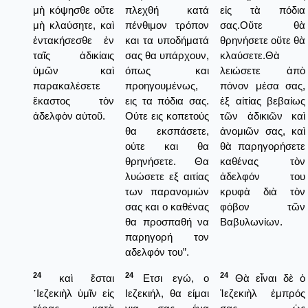
μὴ κόψησθε οὔτε
πλεχθή κατά
εἰς τὰ πόδια
μὴ κλαύσητε, καὶ
πένθιμον τρόπον
σας.Οὔτε θὰ
ἐντακήσεσθε ἐν
και τα υποδήματά
θρηνήσετε οὔτε θὰ
ταῖς ἀδικίαις
σας θα υπάρχουν,
κλαύσετε.Θὰ
ὑμῶν καὶ
όπως και
λειώσετε ἀπὸ
παρακαλέσετε
προηγουμένως,
πόνον μέσα σας,
ἕκαστος τὸν
εις τα πόδια σας.
ἐξ αἰτίας βεβαίως
ἀδελφὸν αὐτοῦ.
Ούτε εις κοπετούς
τῶν ἀδικιῶν καὶ
θα εκσπάσετε,
ἀνομιῶν σας, καὶ
ούτε και θα
θὰ παρηγορήσετε
θρηνήσετε. Θα
καθένας τὸν
λυώσετε εξ αιτίας
ἀδελφόν του
των παρανομιών
κρυφὰ διὰ τὸν
σας και ο καθένας
φόβον τῶν
θα προσπαθή να
Βαβυλωνίων.
παρηγορή τον
αδελφόν του”.
24
24
24
καὶ ἔσται
Ετσι εγώ, ο
Θὰ εἶναι δὲ ὁ
᾿Ιεζεκιὴλ ὑμῖν εἰς
Ιεζεκιήλ, θα είμαι
Ἰεζεκιὴλ ἐμπρός