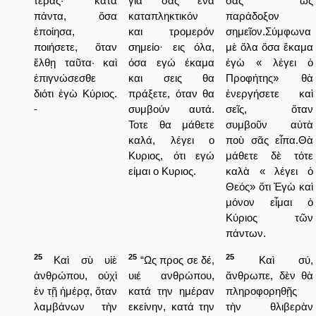
τέρας· κατὰ
για σας ένα
σας ὡς
πάντα, ὅσα
καταπληκτικόν
παράδοξον
ἐποίησα,
και τρομερόν
σημεῖον.Σύμφωνα
ποιήσετε, ὅταν
σημείο· εις όλα,
μὲ ὅλα ὅσα ἔκαμα
ἔλθῃ ταῦτα· καὶ
όσα εγώ έκαμα
ἐγὼ « λέγει ὁ
ἐπιγνώσεσθε
και σεις θα
Προφήτης» θὰ
διότι ἐγὼ Κύριος.
πράξετε, όταν θα
ἐνεργήσετε καὶ
-
συμβούν αυτά.
σεῖς, ὅταν
Τοτε θα μάθετε
συμβοῦν αὐτὰ
καλά, λέγει ο
ποὺ σᾶς εἶπα.Θὰ
Κυριος, ότι εγώ
μάθετε δὲ τότε
είμαι ο Κυριος.
καλὰ « λέγει ὁ
Θεός» ὅτι Ἐγὼ καὶ
μόνον εἶμαι ὁ
Κύριος τῶν
πάντων.
25
25
25
Καὶ σὺ υἱὲ
“Ως προς σε δέ,
Καὶ σύ,
ἀνθρώπου, οὐχὶ
υιέ ανθρώπου,
ἄνθρωπε, δὲν θὰ
ἐν τῇ ἡμέρᾳ, ὅταν
κατά την ημέραν
πληροφορηθῇς
λαμβάνων τὴν
εκείνην, κατά την
τὴν θλιβερὰν