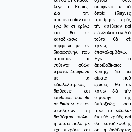
και θα σε δικάσω,
σχέδιά σου,
λέγει ο Κυριος.
σύμφωνα μὲ τὰ
Δια την
ὁποῖα ἔδειχνες
αμετανοησίαν σου
προτίμησιν πρὸς
εγώ θα σε κρίνω
τὴν ἀσέβειαν καὶ
και θα σε
εἰδωλολατρίαν.Διὰ
καταδικάσω
τοῦτο θὰ σὲ
σύμφωνα με την
κρίνω,
δικαιοσύνην, που
ἐπαναλαμβάνω,
απαιτούν τα
Ἐγώ, ὁ
χυθέντα αθώα
ἀκριβοδίκαιος
αίματα. Συμφωνα
Κριτής, διὰ τὰ
με τα
αἵματα ποὺ
ειδωλολατρικάς
ἔχυσες· θὰ σὲ
διαθέσεις και
κρίνω διὰ τὴν
επιθυμίας σου θα
στροφὴν τῆς
σε δικάσω, σε την
ὑπάρξεώς σου
ακάθαρτον, τη
πρὸς τὰ εἴδωλα·
διαβόητον πόλιν,
ἔτσι θὰ κριθῇς καὶ
η οποία πολύ με
θὰ καταδικασθῇς
έχη πικράνει και
σύ, ἡ ἀκάθαρτος