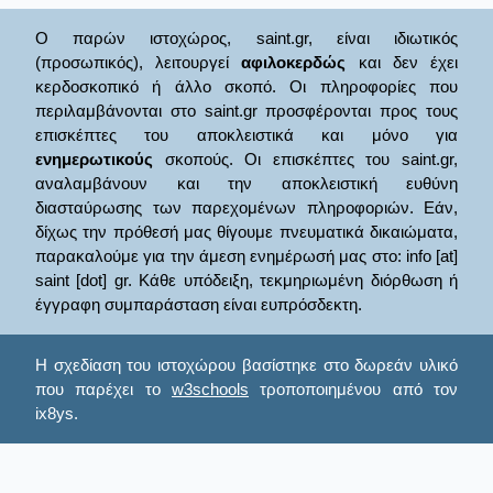
Ο παρών ιστοχώρος, saint.gr, είναι ιδιωτικός
(προσωπικός), λειτουργεί
αφιλοκερδώς
και δεν έχει
κερδοσκοπικό ή άλλο σκοπό. Οι πληροφορίες που
περιλαμβάνονται στο saint.gr προσφέρονται προς τους
επισκέπτες του αποκλειστικά και μόνο για
ενημερωτικούς
σκοπούς. Οι επισκέπτες του saint.gr,
αναλαμβάνουν και την αποκλειστική ευθύνη
διασταύρωσης των παρεχομένων πληροφοριών. Εάν,
δίχως την πρόθεσή μας θίγουμε πνευματικά δικαιώματα,
παρακαλούμε για την άμεση ενημέρωσή μας στο: info [at]
saint [dot] gr. Κάθε υπόδειξη, τεκμηριωμένη διόρθωση ή
έγγραφη συμπαράσταση είναι ευπρόσδεκτη.
Η σχεδίαση του ιστοχώρου βασίστηκε στο δωρεάν υλικό
που παρέχει το
w3schools
τροποποιημένου από τον
ix8ys.