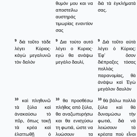
θυμόν μου και να
διὰ τὰ ἐγκλήματά
αποστείλω
σας.
αυστηράς
τιμωρίας εναντίον
σας
9
9
9
διὰ τοῦτο τάδε
Δια τούτο αυτό
Διὰ τοῦτο αὐτὰ
λέγει Κύριος·
λέγει ο Κυριος·
λέγει ὁ Κύριος:
κἀγὼ μεγαλυνῶ
εγώ θα ανάψω
Ἐφ' ὅσον
τὸν δαλὸν
μεγάλο δαυλί,
διέπραξες τόσας
πολλὰς
παρανομίας, θὰ
ἀνάψω καὶ Ἐγὼ
μεγάλον δαυλὸν
10
10
10
καὶ πληθυνῶ
θα προσθέσω
θὰ βάλω πολλὰ
τὰ ξύλα καὶ
πλήθος από ξύλα,
ξύλα καὶ θὰ
ἀνακαύσω τὸ
θα αναζωπυρήσω
δυναμώσω τὴν
πῦρ, ὅπως τακῇ
και θα ενισχύσω
φωτιά, διὰ νὰ
τὰ κρέα καὶ
τη φωτιά, ώστε να
λειώσουν τὰ
ἐλαττωθῇ ὁ
λυώσουν τα
κρέατα ποὺ εἶναι