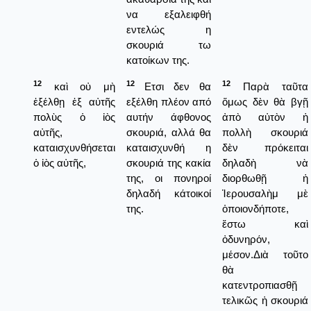
να εξαλειφθή
εντελώς η
σκουριά τω
κατοίκων της.
12
12
12
καὶ οὐ μὴ
Ετσι δεν θα
Παρὰ ταῦτα
ἐξέλθῃ ἐξ αὐτῆς
εξέλθη πλέον από
ὅμως δὲν θὰ βγῇ
πολὺς ὁ ἰὸς
αυτήν άφθονος
ἀπὸ αὐτὸν ἡ
αὐτῆς,
σκουριά, αλλά θα
πολλὴ σκουριά
καταισχυνθήσεται
καταισχυνθή η
δὲν πρόκειται
ὁ ἰὸς αὐτῆς,
σκουριά της κακία
δηλαδὴ νὰ
της, οι πονηροί
διορθωθῇ ἡ
δηλαδή κάτοικοί
Ἱερουσαλὴμ μὲ
της.
ὁποιονδήποτε,
ἔστω καὶ
ὀδυνηρόν,
μέσον.Διὰ τοῦτο
θὰ
κατεντροπιασθῇ
τελικῶς ἡ σκουριά