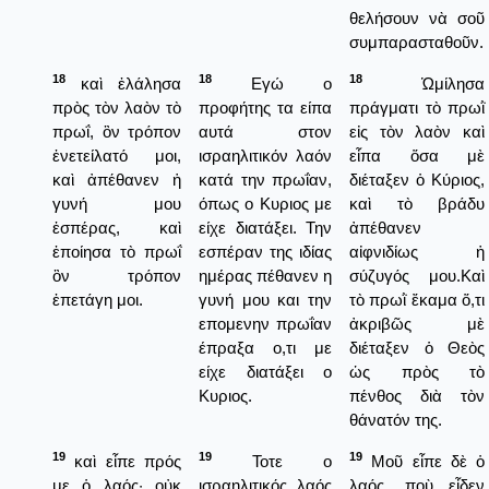
θελήσουν νὰ σοῦ
συμπαρασταθοῦν.
18
18
18
καὶ ἐλάλησα
Εγώ ο
Ὡμίλησα
πρὸς τὸν λαὸν τὸ
προφήτης τα είπα
πράγματι τὸ πρωῒ
πρωΐ, ὃν τρόπον
αυτά στον
εἰς τὸν λαὸν καὶ
ἐνετείλατό μοι,
ισραηλιτικόν λαόν
εἶπα ὅσα μὲ
καὶ ἀπέθανεν ἡ
κατά την πρωΐαν,
διέταξεν ὁ Κύριος,
γυνή μου
όπως ο Κυριος με
καὶ τὸ βράδυ
ἑσπέρας, καὶ
είχε διατάξει. Την
ἀπέθανεν
ἐποίησα τὸ πρωΐ
εσπέραν της ιδίας
αἰφνιδίως ἡ
ὃν τρόπον
ημέρας πέθανεν η
σύζυγός μου.Καὶ
ἐπετάγη μοι.
γυνή μου και την
τὸ πρωῒ ἔκαμα ὅ,τι
επομενην πρωΐαν
ἀκριβῶς μὲ
έπραξα ο,τι με
διέταξεν ὁ Θεὸς
είχε διατάξει ο
ὡς πρὸς τὸ
Κυριος.
πένθος διὰ τὸν
θάνατόν της.
19
19
19
καὶ εἶπε πρός
Τοτε ο
Μοῦ εἶπε δὲ ὁ
με ὁ λαός· οὐκ
ισραηλιτικός λαός
λαός, ποὺ εἶδεν