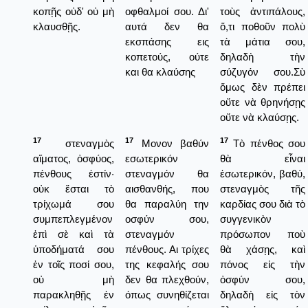
κοπῇς οὐδ' οὐ μὴ
οφθαλμοί σου. Δι'
τοὺς ἀντιπάλους,
κλαυσθῇς.
αυτά δεν θα
ὅ,τι ποθοῦν πολὺ
εκσπάσης εις
τὰ μάτια σου,
κοπετούς, ούτε
δηλαδὴ τὴν
και θα κλαύσης
σύζυγόν σου.Σὺ
ὅμως δὲν πρέπει
οὔτε νὰ θρηνήσῃς
οὔτε νὰ κλαύσῃς.
17
17
17
στεναγμὸς
Μονον βαθύν
Τὸ πένθος σου
αἵματος, ὀσφύος,
εσωτερικόν
θὰ εἶναι
πένθους ἐστίν·
στεναγμόν θα
ἐσωτερικόν, βαθύ,
οὐκ ἔσται τὸ
αισθανθής, που
στεναγμὸς τῆς
τρίχωμά σου
θα παραλύη την
καρδίας σου διὰ τὸ
συμπεπλεγμένον
οσφύν σου,
συγγενικὸν
ἐπὶ σὲ καὶ τὰ
στεναγμόν
πρόσωπον ποὺ
ὑποδήματά σου
πένθους. Αι τρίχες
θὰ χάσῃς, καὶ
ἐν τοῖς ποσί σου,
της κεφαλής σου
πόνος εἰς τὴν
οὐ μὴ
δεν θα πλεχθούν,
ὀσφύν σου,
παρακληθῇς ἐν
όπως συνηθίζεται
δηλαδὴ εἰς τὸν