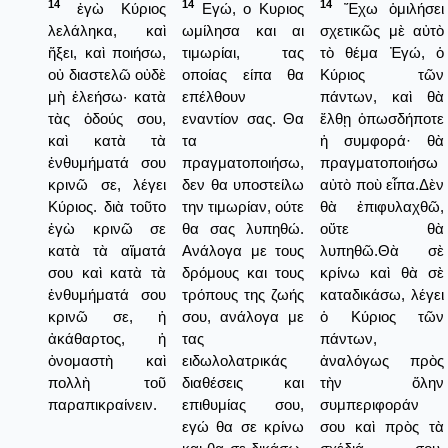
14
14
14
ἐγὼ Κύριος
Εγώ, ο Κυριος
Ἔχω ὁμιλήσει
λελάληκα, καὶ
ωμίλησα και αι
σχετικῶς μὲ αὐτὸ
ἥξει, καὶ ποιήσω,
τιμωρίαι, τας
τὸ θέμα Ἐγώ, ὁ
οὐ διαστελῶ οὐδὲ
οποίας είπα θα
Κύριος τῶν
μὴ ἐλεήσω· κατὰ
επέλθουν
πάντων, καὶ θὰ
τὰς ὁδούς σου,
εναντίον σας. Θα
ἔλθῃ ὁπωσδήποτε
καὶ κατὰ τὰ
τα
ἡ συμφορά· θὰ
ἐνθυμήματά σου
πραγματοποιήσω,
πραγματοποιήσω
κρινῶ σε, λέγει
δεν θα υποστείλω
αὐτὸ ποὺ εἶπα.Δὲν
Κύριος. διὰ τοῦτο
την τιμωρίαν, ούτε
θὰ ἐπιφυλαχθῶ,
ἐγὼ κρινῶ σε
θα σας λυπηθώ.
οὔτε θὰ
κατὰ τὰ αἵματά
Ανάλογα με τους
λυπηθῶ.Θὰ σὲ
σου καὶ κατὰ τὰ
δρόμους και τους
κρίνω καὶ θὰ σὲ
ἐνθυμήματά σου
τρόπους της ζωής
καταδικάσω, λέγει
κρινῶ σε, ἡ
σου, ανάλογα με
ὁ Κύριος τῶν
ἀκάθαρτος, ἡ
τας
πάντων,
ὀνομαστὴ καὶ
ειδωλολατρικάς
ἀναλόγως πρὸς
πολλὴ τοῦ
διαθέσεις και
τὴν ὅλην
παραπικραίνειν.
επιθυμίας σου,
συμπεριφοράν
εγώ θα σε κρίνω
σου καὶ πρὸς τὰ