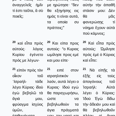
ἀναγγελεῖς ἡμῖν
με ηρώτησε· “δεν
αὐτὴν τὴν ἀπαθῆ
τί ἐστι ταῦτα, ἃ σὺ
θα εξηγήσης εις
στάσιν μου: Δὲν
ποιεῖς;
ημάς τι είναι αυτά,
θὰ μᾶς
τα οποία συ
φανερώσῃς τί
πράττεις;”
νόημα ἔχουν αὐτὰ
ποὺ κάμνεις;
20
20
20
καὶ εἶπα πρὸς
Και είπα προς
Καὶ εἶπα πρὸς
αὐτούς· λόγος
αυτούς· “ο Κυριος
αὐτούς: Ὡμίλησε
Κυρίου ἐγένετο
ωμίλησε προς εμέ
πρὸς ἐμὲ ὁ Κύριος
πρός με λέγων·
και μου είπε·
καὶ εἶπε:
21
21
21
εἰπὸν πρὸς τὸν
ειπέ στον
Νὰ εἰπῇς τὰ
οἶκον τοῦ
ισραηλιτικόν
ἑξῆς εἰς τοὺς
᾿Ισραήλ· τάδε
λαόν, αυτά λέγει ο
ἀπογόνους τοῦ
λέγει Κύριος· ἰδοὺ
Κυριος· Ιδού εγώ
Ἰσραήλ: Αὐτὰ
ἐγὼ βεβηλῶ τὰ
θα παραχωρήσω,
λέγει ὁ Κύριος:
ἅγιά μου,
ώστε να
Ἰδοὺ Ἐγὼ δίδω
φρύαγμα ἰσχύος
βεβηλωθούν τα
τὴν ἄδειάν μου καὶ
ὑμῶν,
άγια πράγματά
θὰ βεβηλωθοῦν
ἐπιθυμήματα
μου, του ναού και
πλέον οἱ ἅγιοι