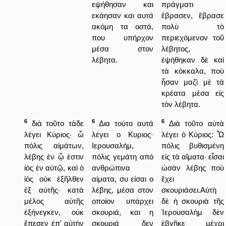
εψήθησαν και
πράγματι
εκάησαν και αυτά
ἔβρασεν, ἔβρασε
ακόμη τα οστά,
πολὺ τὸ
που υπήρχον
περιεχόμενον τοῦ
μέσα στον
λέβητος,
λέβητα.
ἐψήθηκαν δὲ καὶ
τὰ κόκκαλα, ποὺ
ἦσαν μαζὶ μὲ τὰ
κρέατα μέσα εἰς
τὸν λέβητα.
6
6
6
διὰ τοῦτο τάδε
Δια τούτο αυτά
Διὰ τοῦτο αὐτὰ
λέγει Κύριος· ὦ
λέγει ο Κυριος·
λέγει ὁ Κύριος: Ὦ
πόλις αἱμάτων,
Ιερουσαλήμ,
πόλις βυθισμένη
λέβης ἐν ᾧ ἐστιν
πόλις γεμάτη από
εἰς τὰ αἵματα· εἶσαι
ἰὸς ἐν αὐτῷ, καὶ ὁ
ανθρώπινα
ὡσὰν λέβης ποὺ
ἰὸς οὐκ ἐξῆλθεν
αίματα, συ είσαι ο
ἔχει
ἐξ αὐτῆς· κατὰ
λέβης, μέσα στον
σκουριάσει.Αὐτὴ
μέλος αὐτῆς
οποίον υπάρχει
δὲ ἡ σκουριὰ τῆς
ἐξήνεγκεν, οὐκ
σκουριά, και η
Ἱερουσαλὴμ δὲν
ἔπεσεν ἐπ' αὐτὴν
σκουριά δεν
ἐβγῆκε μέχρι