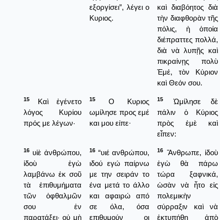
εξοργίσει”, λέγει ο
καὶ διαβόητος διὰ
Κυριος.
τὴν διαφθορὰν τῆς
πόλις, ἡ ὁποία
διέπραττες πολλά,
διὰ νὰ λυπῇς καὶ
πικραίνῃς πολὺ
Ἐμέ, τὸν Κύριον
καὶ Θεόν σου.
15
15
15
Καὶ ἐγένετο
Ο Κυριος
Ὡμίλησε δὲ
λόγος Κυρίου
ωμίλησε προς εμέ
πάλιν ὁ Κύριος
πρός με λέγων·
και μου είπε·
πρὸς ἐμὲ καὶ
εἶπεν:
16
16
16
υἱὲ ἀνθρώπου,
“υιέ ανθρώπου,
Ἄνθρωπε, ἰδοὺ
ἰδοὺ ἐγὼ
ιδού εγώ παίρνω
ἐγὼ θὰ πάρω
λαμβάνω ἐκ σοῦ
με την σειράν το
τώρα ξαφνικά,
τὰ ἐπιθυμήματα
ένα μετά το άλλο
ὡσὰν νὰ ἦτο εἰς
τῶν ὀφθαλμῶν
και αφαιρώ από
πολεμικὴν
σου ἐν
σε όλα, όσα
σύρραξιν καὶ νὰ
παρατάξει· οὐ μὴ
επιθυμούν οι
ἐκτυπήθη ἀπὸ