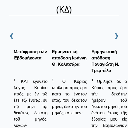
(ΚΔ)
❮
❯
Μετάφραση τῶν
Ερμηνευτική
Ερμηνευτική
Ἑβδομήκοντα
απόδοση Ιωάννη
απόδοση
Θ. Κολιτσάρα
Παναγιώτη Ν.
Τρεμπέλα
1
1
1
ΚΑΙ ἐγένετο
Ο Κυριος
Ωμίλησε δὲ ὁ
λόγος Κυρίου
ωμίλησε προς εμέ
Κύριος πρὸς ἐμὲ
πρός με ἐν τῷ
κατά το ένατον
τὴν δεκάτην
ἔτει τῷ ἐνάτῳ, ἐν
έτος, τον δέκατον
ἡμέραν τοῦ
τῷ μηνὶ τῷ
μήνα, δεκάτην του
δεκάτου μηνὸς τοῦ
δεκάτῳ, δεκάτῃ
μηνός και είπεν·
ἐνάτου ἔτους τῆς
τοῦ μηνός,
ἐξορίας μου εἰς
λέγων·
τὴν Βαβυλωνίαν