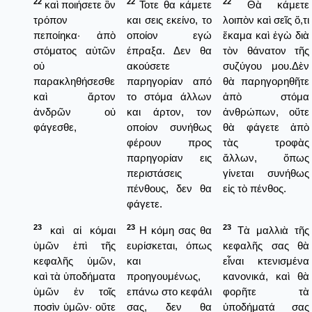
22
22
22
καὶ ποιήσετε ὃν
Τοτε θα κάμετε
Θὰ κάμετε
τρόπον
και σεις εκείνο, το
λοιπὸν καὶ σεῖς ὅ,τι
πεποίηκα· ἀπὸ
οποίον εγώ
ἔκαμα καὶ ἐγὼ διὰ
στόματος αὐτῶν
έπραξα. Δεν θα
τὸν θάνατον τῆς
οὐ
ακούσετε
συζύγου μου.Δὲν
παρακληθήσεσθε
παρηγορίαν από
θὰ παρηγορηθῆτε
καὶ ἄρτον
το στόμα άλλων
ἀπὸ στόμα
ἀνδρῶν οὐ
και άρτον, τον
ἀνθρώπων, οὔτε
φάγεσθε,
οποίον συνήθως
θὰ φάγετε ἀπὸ
φέρουν προς
τὰς τροφὰς
παρηγορίαν εις
ἄλλων, ὅπως
περιστάσεις
γίνεται συνήθως
πένθους, δεν θα
εἰς τὸ πένθος.
φάγετε.
23
23
23
καὶ αἱ κόμαι
Η κόμη σας θα
Τὰ μαλλιὰ τῆς
ὑμῶν ἐπὶ τῆς
ευρίσκεται, όπως
κεφαλῆς σας θὰ
κεφαλῆς ὑμῶν,
και
εἶναι κτενισμένα
καὶ τὰ ὑποδήματα
προηγουμένως,
κανονικά, καὶ θὰ
ὑμῶν ἐν τοῖς
επάνω στο κεφάλι
φορῆτε τὰ
ποσὶν ὑμῶν· οὔτε
σας, δεν θα
ὑποδήματά σας