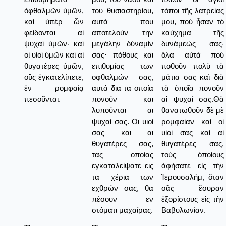
ὀφθαλμῶν ὑμῶν,
του θυσιαστηρίου,
τόποι τῆς λατρείας
καὶ ὑπὲρ ὧν
αυτά που
μου, ποὺ ἦσαν τὸ
φείδονται αἱ
αποτελούν την
καύχημα τῆς
ψυχαὶ ὑμῶν· καὶ
μεγάλην δύναμίν
δυνάμεώς σας·
οἱ υἱοὶ ὑμῶν καὶ αἱ
σας· πόθους και
ὅλα αὐτὰ ποὺ
θυγατέρες ὑμῶν,
επιθυμίας των
ποθοῦν πολὺ τὰ
οὓς ἐγκατελίπετε,
οφθαλμών σας,
μάτια σας καὶ διὰ
ἐν ρομφαίᾳ
αυτά δια τα οποία
τὰ ὁποῖα πονοῦν
πεσοῦνται.
πονούν και
αἱ ψυχαί σας.Θὰ
λυπούνται αι
θανατωθοῦν δὲ μὲ
ψυχαί σας. Οι υιοί
ρομφαίαν καὶ οἱ
σας και αι
υἱοί σας καὶ αἱ
θυγατέρες σας,
θυγατέρες σας,
τας οποίας
τοὺς ὁποίους
εγκαταλείψατε εις
ἀφήσατε εἰς τὴν
τα χέρια των
Ἱερουσαλήμ, ὅταν
εχθρών σας, θα
σᾶς ἔσυραν
πέσουν εν
ἐξορίστους εἰς τὴν
στόματι μαχαίρας.
Βαβυλωνίαν.