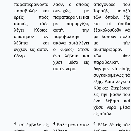
παραπικραίνοντα
λαόν, ο οποίος
ἀπογόνους τοῦ
παραβολὴν καὶ
συνεχώς με
Ἰσραήλ, μεταξὺ
ἐρεῖς πρὸς
παραπικραίνει και
τῶν ὁποίων ζῇς
αὐτούς· τάδε
με παροργίζει,
καί οἰ ὁποῖοι
λέγει Κύριος·
αυτήν την
ἑξακολουθοῦν νὰ
ἐπίστησον τὸν
παραβολικήν
μὲ λυποῦν πολὺ
λέβητα καὶ
εικόνα· αυτά λέγει
μὲ τὴν
ἔγχεον εἰς αὐτὸν
ο Κυριος· Στήσε
συμπεριφορὰν
ὕδωρ
ένα λέβητα και
τῶν, μίαν
χύσε μέσα εις
παραβολικὴν
αυτόν νερό.
διήγησιν νὰ εἰπῇς
συγκεκριμένως τὰ
ἑξῆς: Αὐτὰ λέγει ὁ
Κύριος: Στερέωσε
εἰς τὴν βάσιν του
ἕνα λέβητα καὶ
χῦσε νερὸ μέσα
εἰς αὐτόν.
4
4
4
καὶ ἔμβαλε εἰς
Βαλε μέσα στον
Βέλε δὲ εἰς τὸν