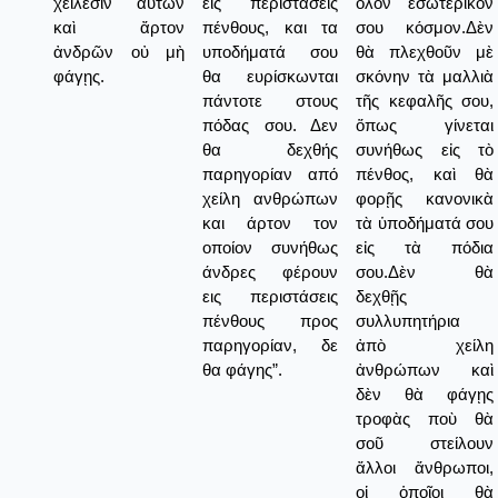
χείλεσιν αὐτῶν
εις περιστάσεις
ὅλον ἐσωτερικόν
καὶ ἄρτον
πένθους, και τα
σου κόσμον.Δὲν
ἀνδρῶν οὐ μὴ
υποδήματά σου
θὰ πλεχθοῦν μὲ
φάγῃς.
θα ευρίσκωνται
σκόνην τὰ μαλλιὰ
πάντοτε στους
τῆς κεφαλῆς σου,
πόδας σου. Δεν
ὅπως γίνεται
θα δεχθής
συνήθως εἰς τὸ
παρηγορίαν από
πένθος, καὶ θὰ
χείλη ανθρώπων
φορῇς κανονικὰ
και άρτον τον
τὰ ὑποδήματά σου
οποίον συνήθως
εἰς τὰ πόδια
άνδρες φέρουν
σου.Δὲν θὰ
εις περιστάσεις
δεχθῇς
πένθους προς
συλλυπητήρια
παρηγορίαν, δε
ἀπὸ χείλη
θα φάγης”.
ἀνθρώπων καὶ
δὲν θὰ φάγῃς
τροφὰς ποὺ θὰ
σοῦ στείλουν
ἄλλοι ἄνθρωποι,
οἱ ὁποῖοι θὰ