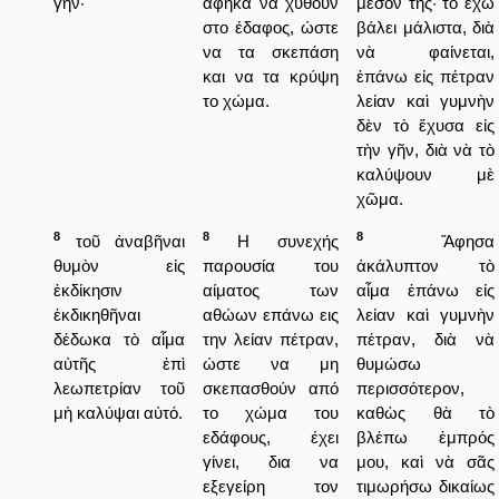
γῆν·
αφήκα να χυθούν
μέσον της· τὸ ἔχω
στο έδαφος, ώστε
βάλει μάλιστα, διὰ
να τα σκεπάση
νὰ φαίνεται,
και να τα κρύψη
ἐπάνω εἰς πέτραν
το χώμα.
λείαν καὶ γυμνὴν
δὲν τὸ ἔχυσα εἰς
τὴν γῆν, διὰ νὰ τὸ
καλύψουν μὲ
χῶμα.
8
8
8
τοῦ ἀναβῆναι
Η συνεχής
Ἄφησα
θυμὸν εἰς
παρουσία του
ἀκάλυπτον τὸ
ἐκδίκησιν
αίματος των
αἷμα ἐπάνω εἰς
ἐκδικηθῆναι
αθώων επάνω εις
λείαν καὶ γυμνὴν
δέδωκα τὸ αἷμα
την λείαν πέτραν,
πέτραν, διὰ νὰ
αὐτῆς ἐπὶ
ώστε να μη
θυμώσω
λεωπετρίαν τοῦ
σκεπασθούν από
περισσότερον,
μὴ καλύψαι αὐτό.
το χώμα του
καθὼς θὰ τὸ
εδάφους, έχει
βλέπω ἐμπρός
γίνει, δια να
μου, καὶ νὰ σᾶς
εξεγείρη τον
τιμωρήσω δικαίως