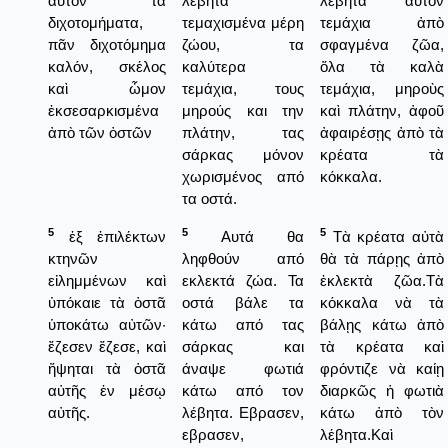
αὐτὸν τὰ
λέβητα
λέβητα αὐτὸν
διχοτομήματα,
τεμαχισμένα μέρη
τεμάχια ἀπὸ
πᾶν διχοτόμημα
ζώου, τα
σφαγμένα ζῶα,
καλόν, σκέλος
καλύτερα
ὅλα τὰ καλὰ
καὶ ὦμον
τεμάχια, τους
τεμάχια, μηροὺς
ἐκσεσαρκισμένα
μηρούς και την
καὶ πλάτην, ἀφοῦ
ἀπὸ τῶν ὀστῶν
πλάτην, τας
ἀφαιρέσῃς ἀπὸ τὰ
σάρκας μόνον
κρέατα τὰ
χωρισμένος από
κόκκαλα.
τα οστά.
5
5
5
ἐξ ἐπιλέκτων
Αυτά θα
Τὰ κρέατα αὐτὰ
κτηνῶν
ληφθούν από
θὰ τὰ πάρῃς ἀπὸ
εἰλημμένων καὶ
εκλεκτά ζώα. Τα
ἐκλεκτὰ ζῶα.Τὰ
ὑπόκαιε τὰ ὀστᾶ
οστά βάλε τα
κόκκαλα νὰ τὰ
ὑποκάτω αὐτῶν·
κάτω από τας
βάλῃς κάτω ἀπὸ
ἔζεσεν ἔζεσε, καὶ
σάρκας και
τὰ κρέατα καὶ
ἥψηται τὰ ὀστᾶ
άναψε φωτιά
φρόντιζε νὰ καίῃ
αὐτῆς ἐν μέσῳ
κάτω από τον
διαρκῶς ἡ φωτιὰ
αὐτῆς.
λέβητα. Εβρασεν,
κάτω ἀπὸ τὸν
εβρασεν,
λέβητα.Καὶ