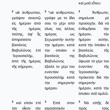
καὶ μοῦ εἶπεν:
2
2
2
υἱὲ ἀνθρώπου,
“υιέ ανθρώπου,
Ἄνθρωπε,
γράψον σεαυτῷ
γράψε με το ίδιο
σημείωσε μὲ
εἰς ἡμέραν ἀπὸ
σου το χέρι από
προσοχήν, διὰ νὰ
τῆς ἡμέρας
όλας τας άλλας
ἐνθυμῆσαι τὴν
ταύτης, ἀφ' ἧς
ημέρας ως
ἡμέραν, τὴν
ἀπηρείσατο
ξεχωριστήν αυτήν
ἡμέραν αὐτήν,
βασιλεὺς
την ημέραν, κατά
κατὰ τὴν ὁποίαν ὁ
Βαβυλῶνος ἐπὶ
την οποίαν ο
βασιλεὺς τῆς
῾Ιερουσαλήμ,
βασιλεύς της
Βαβυλῶνος
ἀπὸ τῆς ἡμέρας
Βαβυλώνος
ὕψωσε τὸ χέρι του
τῆς σήμερον,
έβαλε το χέρι του
ἐναντίον τῆς
εναντίον της
Ἱερουσαλήμ·
Ιερουσαλήμ κατά
πρόκειται διὰ τὴν
την σημερινήν
σημερινὴν
ημέραν.
ἡμέραν, κατὰ τὴν
ὁποίαν σοῦ ὁμιλῶ.
3
3
3
καὶ εἰπὸν ἐπὶ
Ειπέ στον
Νὰ εἰπῇς δὲ
τὸν οἶκον τὸν
ισραηλιτικόν
πρὸς τοὺς