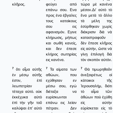
κλῆρος.
φεύγει από
τώρα μὲ κανένα
επάνω σου. Ενα
μέσον.Δι’ αὐτὸ τὸ
προς ένα έβγαλες
ἕνα μετὰ τὸ ἄλλο
τους κατοίκους
τὰ μέλη της
σου εις
ἐσύρθηκαν χωρὶς
αφανισμόν. Εγινε
διάκρισιν διὰ νὰ
κλήρωσις, μήπως
καταστραφοῦν
και σωθή κανείς,
δὲν ἔπεσε κλῆρος
και δεν έπεσε
εἰς αὐτήν, ὥστε νὰ
κλήρος σωτηρίας
γίνῃ ἐπιλογὴ διὰ
εις κανένα.
τὸν σκοπὸν αὐτόν.
7
7
7
ὅτι αἷμα αὐτῆς
Τα αίματα των
Θὰ τιμωρηθοῦν
ἐν μέσῳ αὐτῆς
αθώων, που
ἀνεξαιρέτως οἱ
ἐστιν, ἐπὶ
εχύθησαν εν
κάτοικοι τῆς
λεωπετρίαν
μέσω σου, εγώ
Ἱερουσαλήμ, διότι
τέταχα αὐτό. οὐκ
διέταξα να
τὸ αἷμα τῶν
ἐκκέχυκα αὐτὸ
ευρίσκωνται
ἀθώων ποὺ ἐχύθη
ἐπὶ τὴν γῆν τοῦ
επάνω εις λείαν
εἰς αὐτὴν
καλύψαι ἐπ' αὐτὸ
πέτραν. Δεν
εὑρίσκεται εἰς τὸ