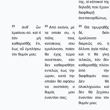
της, οἱ κάτοικοί της
δηλαδὴ ποὺ ἔχουν
διαφθαρῇ
ἀνεπανορθώτως.
13
13
13
ἀνθ' ὧν
Από εκείνα, με
Θὰ τιμωρηθῇς
ἐμιαίνου σύ. καὶ τί
τα οποία συ, η
δέ, διότι
ἐὰν μὴ
πόλις τους
ἐμολύνεσο
καθαρισθῇς ἔτι,
κατοίκους σου
διαρκῶς σύ, ἡ
ἕως οὗ ἐμπλήσω
εμολύνεσο, ποίαν
ἄλλοτε ἁγία πόλις·
τὸν θυμόν μου;
θα έχης τώρα
καὶ τί θὰ γίνῃ
συνέπειαν, εάν
τελικῶς, ἐὰν δὲν
δεν καθαρισθήτε
καθαρισθῇς πλέον
εντελώς έως την
ἀπὸ τὴν
ώραν, κατά την
διαφθοράν σου;
οποίαν θα αφήσω
Δὲν θὰ
να εκσπάση ο
ὁλοκληρώσω καὶ
θυμός μου
δὲν θὰ ξεχύσω
εναντίον σας;
ἐναντίον σου τὸν
θυμόν μου;