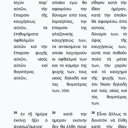
ἰσχὺν παρ'
οποίαν εγώ θα
εἴδησιν κατὰ τὴν
αὐτῶν, τὴν
αφαιρέσω την
ἰδίαν ἡμέραν,
ἔπαρσιν τῆς
δύναμιν από τους
κατὰ τὴν ὁποῖον
καυχήσεως
Ισραηλίτας, την
θὰ ἀφαιρέσω ἀπὸ
αὐτῶν, τὰ
έπαρσιν της
αὐτοὺς τὴν
ἐπιθυμήματα
αλαζονικής
δύναμίν των, τὸ
ὀφθαλμῶν
καυχήσεώς των,
ὕψος τῆς
αὐτῶν καὶ τὴν
τα αντικείμενα τα
καυχήσεώς των,
ἔπαρσιν ψυχῆς
οποία λαχταρούν
αὐτὰ ποὺ ποθοῦν
αὐτῶν, υἱοὺς
οι οφθαλμοί των
πολὺ τὰ μάτια
αὐτῶν καὶ
και το καμάρι της
των, τὴν χαρὰν
θυγατέρας
ψυχής των, τους
καὶ τὸ καύχημα
αὐτῶν,
υιούς δηλαδή και
τῆς ψυχῆς των,
τας θυγατέρας
τὸν Ναὸν δηλαδὴ
των, τότε
καὶ τοὺς υἱοὺς καὶ
τὰς θυγατέρας
των.
26
26
26
ἐν τῇ ἡμέρᾳ
κατά την
Εἶναι ἄλλως τε
ἐκείνῃ ἥξει ὁ
ημέραν εκείνην
δυνατὸν νὰ ἔλθῃ
ἀνασῳζόμενος
δεν θα έλθη προς
κατὰ τὴν ἰδίαν