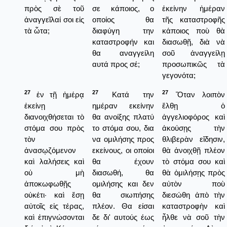
πρὸς σὲ τοῦ
σε κάποιος, ο
ἐκείνην ἡμέραν
ἀναγγεῖλαί σοι εἰς
οποίος θα
τῆς καταστροφῆς
τὰ ὦτα;
διαφύγη την
κάποιος ποὺ θὰ
καταστροφήν και
διασωθῇ, διὰ νὰ
θα αναγγείλη
σοῦ ἀναγγείλῃ
αυτά προς σέ;
προσωπικῶς τὰ
γεγονότα;
27
27
27
ἐν τῇ ἡμέρᾳ
Κατά την
Ὅταν λοιπὸν
ἐκείνῃ
ημέραν εκείνην
ἔλθῃ ὁ
διανοιχθήσεται τὸ
θα ανοίξης πλατύ
ἀγγελιοφόρος καὶ
στόμα σου πρὸς
το στόμα σου, δια
ἀκούσῃς τὴν
τὸν
να ομιλήσης προς
θλιβερὰν εἴδησιν,
ἀνασῳζόμενον
εκείνους, οι οποίοι
θὰ ἀνοιχθῇ πλέον
καὶ λαλήσεις καὶ
θα έχουν
τὸ στόμα σου καὶ
οὐ μὴ
διασωθή, θα
θὰ ὁμιλήσῃς πρὸς
ἀποκωφωθῇς
ομιλήσης και δεν
αὐτὸν ποὺ
οὐκέτι· καὶ ἔσῃ
θα σιωπήσης
διεσώθη ἀπὸ τὴν
αὐτοῖς εἰς τέρας,
πλέον. Θα είσαι
καταστροφὴν καὶ
καὶ ἐπιγνώσονται
δε δι' αυτούς έως
ἦλθε νὰ σοῦ τὴν