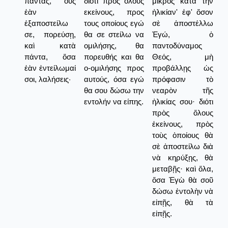
πάντας, οὓς
διότι προς όλους
μικρὸς κατὰ τὴν
ἐὰν
εκείνους, προς
ἠλικίαν' ἐφ' ὅσον
ἐξαποστείλω
τους οποίους εγώ
σὲ ἀποστέλλω
σε, πορεύσῃ,
θα σε στείλω να
Ἐγώ, ὁ
καὶ κατὰ
ομιλήσης, θα
παντοδύναμος
πάντα, ὅσα
πορευθής και θα
Θεός, μὴ
ἐὰν ἐντείλωμαί
ο-ομιλήσης προς
προβάλλῃς ὡς
σοι, λαλήσεις·
αυτούς, όσα εγώ
πρόφασιν τὸ
θα σου δώσω την
νεαρὸν τῆς
εντολήν να είπης.
ἡλικίας σου· διότι
πρὸς ὅλους
ἐκείνους, πρὸς
τοὺς ὁποίους θὰ
σὲ ἀποστείλω διὰ
νὰ κηρύξῃς, θὰ
μεταβῇς· καὶ ὅλα,
ὅσα Ἐγὼ θὰ σοῦ
δώσω ἐντολὴν νὰ
εἰπῇς, θὰ τὰ
εἰπῇς.