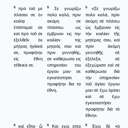
5
5
5
πρὸ τοῦ με
Σε γνωρίζω
«Σὲ γνωρίζω
πλάσαι σε ἐν
πολύ καλά, πριν
πολὺ καλά, πρὶν
κοιλίᾳ
ακόμη σε
ἀκόμη σὲ πλάσω
ἐπίσταμαί σε
πλάσσω ως
ὡς ἔμβρυον εἰς
καὶ πρὸ τοῦ σε
έμβρυον εις την
τὴν κοιλίαν τῆς
ἐξελθεῖν ἐκ
κοιλίαν της
μητέρας σου, καὶ
μήτρας ἡγίακά
μητρός σου και
πρὶν ἀκόμη
σε, προφήτην
πριν γεννηθής,
γεννηθῇς σὲ
εἰς ἔθνη
σε καθιέρωσα εις
ἐξέλεξα, σὲ
τέθεικά σε.
υπηρεσίαν του
ἐξεχώρισα καὶ σὲ
έργου μου· σε
καθιέρωσα διὰ
εγκατέστησα
τὴν ὑπηρεσίαν
προφήτην δια τα
τοῦ ἁγίου ἔργου
έθνη.
μου σὲ ἔχω ὁρίσει
καὶ σὲ ἔχω
ἐγκαταστήσει
προφήτην διὰ τὰ
ἔθνη».
6
6
6
καὶ εἶπα· ὦ
Και εγώ είπα
Ἐγὼ δέ «ὁ