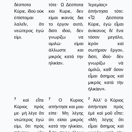
δέσποτα
τότε· Ω Δέσποτα
Ἱερεμίας»
Κύριε, ἰδοὺ οὐκ
και Κυριε, δεν
ἀπήντησα τότε:
ἐπίσταμαι
είμαι ικανός δια
«Ὦ Δέσποτα
λαλεῖν, ὅτι
το έργον αυτό,
Κύριε, ἐγὼ εἶμαι
νεώτερος ἐγώ
διότι ιδού, δεν
ἀνίκανος δι' ἕνα
εἰμι.
γνωρίζω να
τόσον μεγάλο,
ομιλώ· είμαι
ἱερὸν καὶ
άλλωστε και
σωτήριον ἔργον,
μικρός κατά την
διότι, ἰδού· δὲν
ηλικίαν.
γνωρίζω νὰ
ὁμιλῶ, καθ' ὅσον
εἶμαι ἄσημος καὶ
μικρὸς κατὰ τὴν
ἡλικίαν».
7
7
7
καὶ εἶπε
Ο Κυριος
Ἀλλ’ ὁ Κύριος
Κύριος πρός
απήντησε και μου
ἀπήντησε πρὸς
με· μὴ λέγε ὅτι
είπε· Μη λέγης
ἐμὲ καὶ μοῦ εἶπε:
νεώτερος ἐγώ
ότι είσαι μικρός
«Μὴ λέγῃς ὅτι
εἰμι, ὅτι πρὸς
κατά την ηλικίαν,
εἶμαι ἄσημος καὶ