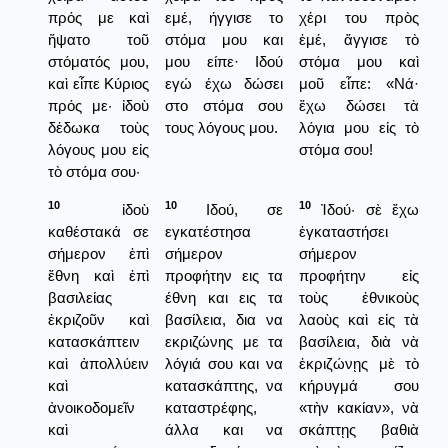
πρός με καὶ
εμέ, ήγγισε το
χέρι του πρὸς
ἥψατο τοῦ
στόμα μου και
ἐμέ, ἄγγισε τὸ
στόματός μου,
μου είπε· Ιδού
στόμα μου καὶ
καὶ εἶπε Κύριος
εγώ έχω δώσει
μοῦ εἶπε: «Νά·
πρός με· ἰδοὺ
στο στόμα σου
ἔχω δώσει τὰ
δέδωκα τοὺς
τους λόγους μου.
λόγια μου εἰς τὸ
λόγους μου εἰς
στόμα σου!
τὸ στόμα σου·
10
10
10
ἰδοὺ
Ιδού, σε
Ἰδού· σὲ ἔχω
καθέστακά σε
εγκατέστησα
ἐγκαταστήσει
σήμερον ἐπὶ
σήμερον
σήμερον
ἔθνη καὶ ἐπὶ
προφήτην εις τα
προφήτην εἰς
βασιλείας
έθνη και εις τα
τοὺς ἐθνικοὺς
ἐκριζοῦν καὶ
βασίλεια, δια να
λαοὺς καὶ εἰς τὰ
κατασκάπτειν
εκριζώνης με τα
βασίλεια, διὰ νὰ
καὶ ἀπολλύειν
λόγιά σου και να
ἐκριζώνῃς μὲ τὸ
καὶ
κατασκάπτης, να
κήρυγμά σου
ἀνοικοδομεῖν
καταστρέφης,
«τὴν κακίαν», νὰ
καὶ
άλλα και να
σκάπτῃς βαθιὰ