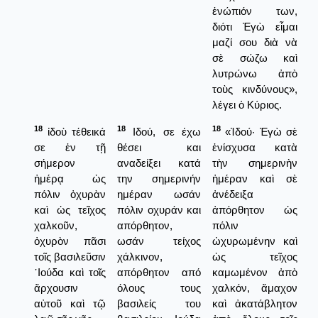
ἐνώπιόν των,
διότι Ἐγὼ εἶμαι
μαζί σου διὰ νὰ
σὲ σώζω καὶ
λυτρώνω ἀπὸ
τοὺς κινδύνους»,
λέγει ὁ Κύριος.
18
18
18
ἰδοὺ τέθεικά
Ιδού, σε έχω
«Ἰδού· Ἐγὼ σὲ
σε ἐν τῇ
θέσει και
ἐνίσχυσα κατὰ
σήμερον
αναδείξει κατά
τὴν σημερινὴν
ἡμέρᾳ ὡς
την σημερινήν
ἡμέραν καὶ σὲ
πόλιν ὀχυρὰν
ημέραν ωσάν
ἀνέδειξα
καὶ ὡς τεῖχος
πόλιν οχυράν και
ἀπόρθητον ὡς
χαλκοῦν,
απόρθητον,
πόλιν
ὀχυρὸν πᾶσι
ωσάν τείχος
ὠχυρωμένην καὶ
τοῖς βασιλεῦσιν
χάλκινον,
ὡς τεῖχος
᾿Ιούδα καὶ τοῖς
απόρθητον από
καμωμένον ἀπὸ
ἄρχουσιν
όλους τους
χαλκόν, ἄμαχον
αὐτοῦ καὶ τῷ
βασιλείς του
καὶ ἀκατάβλητον