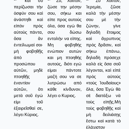
καὶ σὺ
Συ, λοιπόν,
Σὺ λοιπόν,
περίζωσαι τὴν
ζώσε την μέσην
Ἱερεμία, ζῶσε
ὀσφύν σου καὶ
σου, σήκω και
καλὰ τὴν μέσην
ἀνάστηθι καὶ
είπε προς αυτούς
σου μὲ τὴν
εἰπὸν πρὸς
όλα, όσα εγώ θα
ζώνην, γίνε
αὐτοὺς πάντα,
σου δώσω
δηλαδὴ ἕτοιμος
ὅσα ἂν
εντολήν να είπης.
καὶ ἄγρυπνος
ἐντείλωμαί σοι·
Μη φοβηθής
πρὸς δρᾶσιν, καὶ
μὴ φοβηθῇς
ενώπιον αυτών
σήκω ἐπάνω,
ἀπὸ
και μη πτοηθής
δηλαδὴ πρόσεχε
προσώπου
αυτούς, διότι εγώ
καλὰ εἰς ὅσα σοῦ
αὐτῶν, μηδὲ
είμαι πάντοτε
λέγονται, καὶ εἰπὲ
πτοηθῇς
μαζή σου να σε
πρὸς αὐτούς
ἐναντίον
λυτρώσω από
«τοὺς Ἰουδαίους»
αὐτῶν, ὅτι
κάθε κίνδυνον,
ὅλα, ὅσα Ἐγὼ θὰ
μετὰ σοῦ ἐγώ
λέγει ο Κυριος.
σὲ διατάξω νὰ
εἰμι τοῦ
τοὺς εἰπῇς.Μὴ
ἐξαιρεῖσθαί σε,
τοὺς φοβηθῇς καὶ
λέγει Κύριος.
μὴ δειλιάσῃς
ἔστω καὶ κατὰ τὸ
ἐλάχιστον