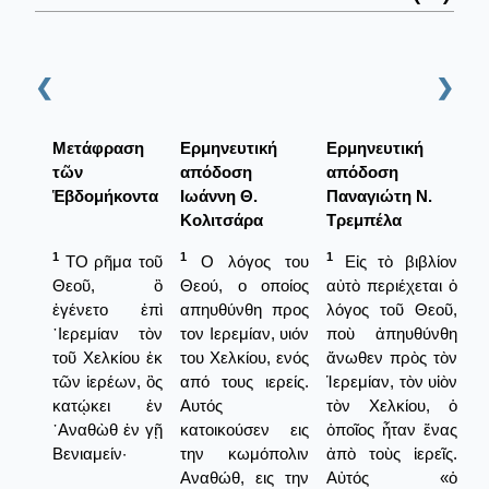
❮
❯
Μετάφραση
Ερμηνευτική
Ερμηνευτική
τῶν
απόδοση
απόδοση
Ἑβδομήκοντα
Ιωάννη Θ.
Παναγιώτη Ν.
Κολιτσάρα
Τρεμπέλα
1
1
1
ΤΟ ρῆμα τοῦ
Ο λόγος του
Εἰς τὸ βιβλίον
Θεοῦ, ὃ
Θεού, ο οποίος
αὐτὸ περιέχεται ὁ
ἐγένετο ἐπὶ
απηυθύνθη προς
λόγος τοῦ Θεοῦ,
῾Ιερεμίαν τὸν
τον Ιερεμίαν, υιόν
ποὺ ἀπηυθύνθη
τοῦ Χελκίου ἐκ
του Χελκίου, ενός
ἄνωθεν πρὸς τὸν
τῶν ἱερέων, ὃς
από τους ιερείς.
Ἱερεμίαν, τὸν υἱὸν
κατῴκει ἐν
Αυτός
τὸν Χελκίου, ὁ
᾿Αναθὼθ ἐν γῇ
κατοικούσεν εις
ὁποῖος ἦταν ἕνας
Βενιαμείν·
την κωμόπολιν
ἀπὸ τοὺς ἱερεῖς.
Αναθώθ, εις την
Αὐτός «ὁ