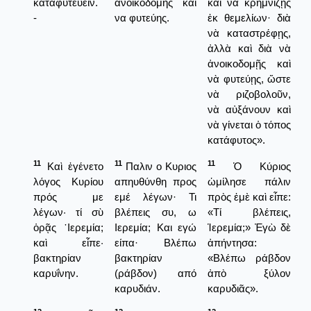
καταφυτεύειν.
ανοικοδομής και
καὶ νὰ κρημνίζῃς
-
να φυτεύης.
ἐκ θεμελίων· διὰ
νὰ καταστρέφῃς,
ἀλλὰ καὶ διὰ νὰ
ἀνοικοδομῇς καὶ
νὰ φυτεύῃς, ὥστε
νὰ ριζοβολοῦν,
νὰ αὐξάνουν καὶ
νὰ γίνεται ὁ τόπος
κατάφυτος».
11
11
11
Καὶ ἐγένετο
Παλιν ο Κυριος
Ὁ Κύριος
λόγος Κυρίου
απηυθύνθη προς
ὡμίλησε πάλιν
πρός με
εμέ λέγων· Τι
πρὸς ἐμὲ καὶ εἶπε:
λέγων· τί σὺ
βλέπεις συ, ω
«Τί βλέπεις,
ὁρᾷς ῾Ιερεμία;
Ιερεμία; Και εγώ
Ἱερεμία;» Ἐγὼ δὲ
καὶ εἶπε·
είπα· Βλέπω
ἀπήντησα:
βακτηρίαν
βακτηρίαν
«Βλέπω ράβδον
καρυΐνην.
(ράβδον) από
ἀπὸ ξύλον
καρυδιάν.
καρυδιᾶς».