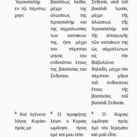
῾Ιερουσαλὴμ
βασιλέως Ιούδα,
Σεδεκία, υἱοῦ τοῦ
ἐν τῷ πέμπτῳ
μέχρι της
βασιλιᾶ Ἰωσία,
μηνί.
αλώσεως της
μέχρι τῆς
Ιερουσαλήμ και
ἁλώσεως τῆς
της αιχμαλωσίας
Ἱερουσαλὴμ καὶ
των κατοίκων
τῆς ἀπαγωγῆς
της, ήτοι μέχρι
τῶν κατοίκων της
του πέμπτου
ὡς αἰχμαλώτων
μηνός του
εἰς τὴν
ενδεκάτου έτους
Βαβυλῶνα·
της βασιλείας του
δηλαδή, μέχρι τὸν
Σεδεκίου.
πέμπτον μῆνα
τοῦ ἐνδεκάτου
ἔτους τῆς
βασιλείας τοῦ
βασιλιᾶ Σεδεκία.
4
4
4
Καὶ ἐγένετο
Ο προφήτης
Ὁ Κύριος
λόγος Κυρίου
λέγει· ο Κυριος
ὡμίλησε πρὸς
πρός με·
ωμίλησε προς
ἐμὲ τὸν Ἱερεμίαν
εμέ και μου είπε·
καὶ μοῦ εἶπε: