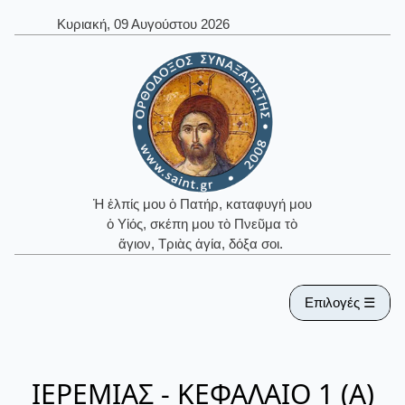
Κυριακή, 09 Αυγούστου 2026
Ἡ ἐλπίς μου ὁ Πατήρ, καταφυγή μου
ὁ Υἱός, σκέπη μου τὸ Πνεῦμα τὸ
ἅγιον, Τριὰς ἁγία, δόξα σοι.
Επιλογές ☰
ΙΕΡΕΜΙΑΣ - ΚΕΦΑΛΑΙΟ 1 (Α)