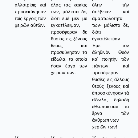
ἀλλοτρίοις καὶ
όλας τας κακίας
ὅλην τὴν
προσεκύνησαν
των, μάλιστα δέ,
ἀσέβειαν καὶ
τοῖς ἔργοις τῶν
διότι εμέ μέν με
ἁμαρτωλοτητα
χειρῶν αὐτῶν.
εγκατέλειψαν,
των· μάλιστα δέ,
προσέφεραν δε
διότι
θυσίας εις ξένους
ἐγκατέλειψαν
θεούς και
Ἐμέ, τὸν
προσκύνησαν τα
ἀληθινὸν Θεὸν
είδωλα, τα οποία
καὶ ποιητὴν τῶν
ήσαν έργα των
πάντων, καὶ
χειρών των.
προσέφεραν
θυσίες εἰς ἄλλους
θεοὺς ξένους καὶ
ἐπροσκύνησαν τὰ
εἴδωλα, δηλαδὴ
ἐθεοποίησαν τὰ
ἔργα τῶν
ἀνθρωπίνων
χεριῶν των!
17
17
17