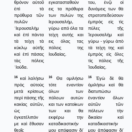
θρόνον αὐτοῦ
εγκατασταθούν
του, ἐνῷ οἱ
ἐπὶ τὰ
εις τα πρόθυρα
δυνάμεις των θὰ
πρόθυρα τῶν
των πυλών της
στρατοπεδεύσουν
πυλῶν
Ιερουσαλήμ,
ἐμπρὸς εἰς τὶς
῾Ιερουσαλὴμ
γύρω από όλα τα
πύλες τῆς
καὶ ἐπὶ πάντα
τείχη αυτής και
Ἱερουσαλὴμ καὶ
τὰ τείχη τὰ
εις όλας τας
γύρω - γύρω ἀπὸ
κύκλῳ αὐτῆς
πόλεις της
τὰ τείχη της καὶ
καὶ ἐπὶ πάσας
Ιουδαίας.
ἐμπρὸς εἰς ὅλες
τὰς πόλεις
τὶς πόλεις τῆς
᾿Ιούδα.
Ἰουδαίας.
16
16
16
καὶ λαλήσω
Θα ομιλήσω
Ἐγὼ δὲ θὰ
πρὸς αὐτοὺς
τότε εναντίον
ὁμιλήσω καὶ θὰ
μετὰ κρίσεως
όλων των
διατυπώσω
περὶ πάσης τῆς
πόλεων αυτών
ἐναντίον ὅλων
κακίας αὐτῶν,
και των κατοίκων
αὐτῶν τῶν
ὡς
των και θα
πόλεων τὴν
ἐγκατέλιπόν
εκφέρω την
δικαίαν καὶ
με καὶ ἔθυσαν
καταδικαστικήν
καταδικαστικήν
θεοῖς
μου απόφασιν δι'
μου ἀπόφασιν δι'