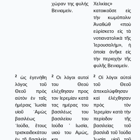
χώραν της φυλής
Χελκίας»
Βενιαμείν.
κατοικοῦσε εἰς
τὴν κωμόπολιν
Ἀναθώθ «ποὺ
εὑρίσκετο εἰς τὰ
νοτιανατολικὰ τῆς
Ἱερουσαλήμ», ἡ
ὁποία ἀνῆκε εἰς
τὴν περιοχὴν τῆς
φυλῆς Βενιαμείν.
2
2
2
ὡς ἐγενήθη
Οι λόγοι αυτοί
Οἱ λόγοι αὐτοὶ
λόγος τοῦ
του Θεού
τοῦ Θεοῦ
Θεοῦ πρὸς
ελέχθησαν προς
ἀπεκαλύφθησαν
αὐτὸν ἐν ταῖς
τον Ιερεμίαν κατά
καὶ ἐλέχθησαν
ἡμέραις ᾿Ιωσία
τας ημέρας του
πρὸς τὸν
υἱοῦ ᾿Αμὼς
βασιλέως του
Ἱερεμίαν κατὰ τὴν
βασιλέως
βασιλείου του
περίοδον τῆς
᾿Ιούδα, ἔτους
Ιούδα ' Ιωσία,
βασιλείας τοῦ
τρισκαιδεκάτου
υιού του Αμώς,
βασιλιᾶ τοῦ Ἰούδα
ἐν τῇ βασιλείᾳ
και
Ἰωσία, υἱοῦ τοῦ