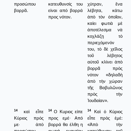
προσώπου
κατευθυνσίς του
χύτραν, ἕνα
βορρᾶ.
είναι από βορρά
λέβητα, κάτω
προς νότον.
ἀπὸ τὸν ὁποῖον,
καίει φωτιὰ μὲ
ἀποτέλεσμα νὰ
κοχλάζῃ τὸ
περιεχόμενόν
του, τὸ δὲ χεῖλος
τοῦ λέβητος
αὐτοῦ κλίνει ἀπὸ
βορρᾶ πρὸς
νότον «δηλαδὴ
ἀπὸ τὴν χώραν
τῆς Βαβυλῶνος
πρὸς τὴν
Ἰουδαίαν».
14
14
14
καὶ εἶπε
Ο Κυριος είπε
Καὶ ὁ Κύριος
Κύριος πρός
προς εμέ· Από
εἶπε πρὸς ἐμέ:
με· ἀπὸ
βορρά θα έλθη η
«Ἀπὸ τὴν
προσώπου
φωτιά εναντίον
κατεύθυνσιν τοῦ