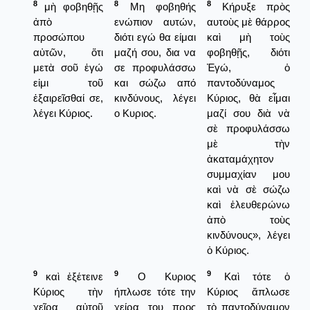
8
8
8
μὴ φοβηθῇς
Μη φοβηθής
Κήρυξε πρὸς
ἀπὸ
ενώπιον αυτών,
αυτοὺς μὲ θάρρος
προσώπου
διότι εγώ θα είμαι
καὶ μὴ τοὺς
αὐτῶν, ὅτι
μαζή σου, δια να
φοβηθῇς, διότι
μετὰ σοῦ ἐγώ
σε προφυλάσσω
Ἐγώ, ὁ
εἰμι τοῦ
και σώζω από
παντοδύναμος
ἐξαιρεῖσθαί σε,
κινδύνους, λέγει
Κύριος, θὰ εἶμαι
λέγει Κύριος.
ο Κυριος.
μαζί σου διὰ νὰ
σὲ προφυλάσσω
μὲ τὴν
ἀκαταμάχητον
συμμαχίαν μου
καὶ νὰ σὲ σώζω
καὶ ἐλευθερώνω
ἀπὸ τοὺς
κινδύνους», λέγει
ὁ Κύριος.
9
9
9
καὶ ἐξέτεινε
Ο Κυριος
Καὶ τότε ὁ
Κύριος τὴν
ήπλωσε τότε την
Κύριος ἄπλωσε
χεῖρα αὐτοῦ
χείρα του προς
τὸ παντοδύναμον