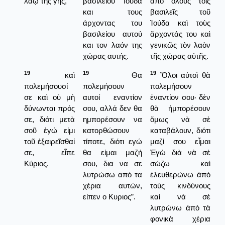
λαῷ τῆς γῆς,
βασιλείου Ιούδα
ἀπὸ ὅλους τοῖς
και τους
βασιλεῖς τοῦ
άρχοντας του
Ἰούδα καὶ τοὺς
βασιλείου αυτού
ἄρχοντάς του καὶ
και τον λαόν της
γενικῶς τὸν λαὸν
χώρας αυτής.
τῆς χώρας αὐτῆς.
19
19
19
καὶ
Θα
Ὅλοι αὐτοὶ θὰ
πολεμήσουσί
πολεμήσουν
πολεμήσουν
σε καὶ οὐ μὴ
αυτοί εναντίον
ἐναντίον σου· δὲν
δύνωνται πρός
σου, αλλά δεν θα
θὰ ἠμπορέσουν
σε, διότι μετὰ
ημπορέσουν να
ὅμως νὰ σὲ
σοῦ ἐγώ εἰμι
κατορθώσουν
καταβάλουν, διότι
τοῦ ἐξαιρεῖσθαί
τίποτε, διότι εγώ
μαζί σου εἶμαι
σε, εἶπε
θα είμαι μαζή
Ἐγὼ διὰ νὰ σὲ
Κύριος.
σου, δια να σε
σώζω καὶ
λυτρώσω από τα
ἐλευθερώνω ἀπὸ
χέρια αυτών,
τοὺς κινδύνους
είπεν ο Κυριος”.
καὶ νὰ σὲ
λυτρώνω ἀπὸ τὰ
φονικὰ χέρια