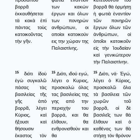
βορρᾶ
των κακών
βορρᾶ θὰ ὁρμήσῃ
ἐκκαυθήσεται
έργων και όλων
ἡ φωτιὰ ἐναντίον
τὰ κακὰ ἐπὶ
των πονηρών
τῶν πονηρῶν
πάντας τοὺς
ανθρώπων, οι
ἔργων ὅλων τῶν
κατοικοῦντας
οποίοι κατοικούν
ἀνθρώπων, οἱ
τὴν γῆν.
εις την χώραν της
ὁποῖοι κατοικοῦν
Παλαιστίνης.
εἰς τὴν Ἰουδαίαν
καὶ γενικώτερον
τὴν Παλαιστίνην.
15
15
15
διότι ἰδοὺ
Διότι, ιδού εγώ,
Διότι, νά· Ἐγώ,
ἐγὼ συγκαλῶ
λέγει ο Κυριος,
λέγει ὁ Κύριος,
πάσας τὰς
προσκαλώ όλας
προσκαλῶ ὅλα
βασιλείας τῆς
τας βασιλείας της
τὰ βασίλεια τῶν
γῆς ἀπὸ
γης από την
χωρῶν τοῦ
βορρᾶ, λέγει
περιοχήν του
βορρᾶ, οἱ δὲ
Κύριος, καὶ
βορρά, και θα
βασιλεῖς των θὰ
ἥξουσι καὶ
έλθουν, θα
ἔλθουν καὶ ὁ
θήσουσιν
ενθρονισθούν και
καθένας των θὰ
ἕκαστος τὸν
θα
στήσῃ τὸν θρόνον