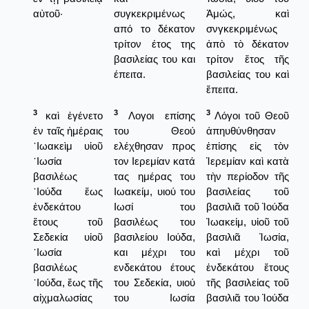
αὐτοῦ·
συγκεκριμένως
Ἀμώς, καὶ
από το δέκατον
σνγκεκριμένως
τρίτον έτος της
ἀπὸ τὸ δέκατον
βασιλείας του και
τρίτον ἔτος τῆς
έπειτα.
βασιλείας του καὶ
ἔπειτα.
3
3
3
καὶ ἐγένετο
Λογοι επίσης
Λόγοι τοῦ Θεοῦ
ἐν ταῖς ἡμέραις
του Θεού
ἀπηυθύνθησαν
᾿Ιωακεὶμ υἱοῦ
ελέχθησαν προς
ἐπίσης εἰς τὸν
᾿Ιωσία
τον Ιερεμίαν κατά
Ἱερεμίαν καὶ κατὰ
βασιλέως
τας ημέρας του
τὴν περίοδον τῆς
᾿Ιούδα ἕως
Ιωακείμ, υιού του
βασιλείας τοῦ
ἑνδεκάτου
Ιωσί του
βασιλιᾶ τοῦ Ἰούδα
ἔτους τοῦ
βασιλέως του
Ἰωακείμ, υἱοῦ τοῦ
Σεδεκία υἱοῦ
βασιλείου Ιούδα,
βασιλιᾶ Ἰωσία,
᾿Ιωσία
και μέχρι του
καὶ μέχρι τοῦ
βασιλέως
ενδεκάτου έτους
ἑνδεκάτου ἔτους
᾿Ιούδα, ἕως τῆς
του Σεδεκία, υιού
τῆς βασιλείας τοῦ
αἰχμαλωσίας
του Ιωσία
βασιλιᾶ του Ἰούδα