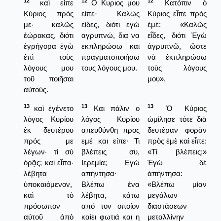
12
12
12
καὶ εἶπε
Ο Κυριος μου
Κατόπιν ὁ
Κύριος πρός
είπε· Καλώς
Κύριος εἶπε πρὸς
με· καλῶς
είδες, διότι εγώ
ἐμέ: «Καλῶς
ἑώρακας, διότι
αγρυπνώ, δια να
εἶδες, διότι Ἐγὼ
ἐγρήγορα ἐγὼ
εκπληρώσω και
ἀγρυπνῶ, ὥστε
ἐπὶ τοὺς
πραγματοποιήσω
νὰ ἐκπληρώσω
λόγους μου
τους λόγους μου.
τοὺς λόγους
τοῦ ποιῆσαι
μου».
αὐτούς.
13
13
13
καὶ ἐγένετο
Και πάλιν ο
Ὁ Κύριος
λόγος Κυρίου
λόγος Κυρίου
ὡμίλησε τότε διὰ
ἐκ δευτέρου
απευθύνθη προς
δευτέραν φορὰν
πρός με
εμέ και είπε· Τι
πρὸς ἐμὲ καὶ εἶπε:
λέγων· τί σὺ
βλέπεις συ,
«Τί βλέπεις;»
ὁρᾷς; καὶ εἶπα·
Ιερεμία; Εγώ
Ἐγὼ δὲ
λέβητα
απήντησα·
ἀπήντησα:
ὑποκαιόμενον,
Βλέπω ένα
«Βλέπω μίαν
καὶ τὸ
λέβητα, κάτω
μεγάλων
πρόσωπον
από τον οποίον
διαστάσεων
αὐτοῦ ἀπὸ
καίει φωτιά και η
μεταλλίνην