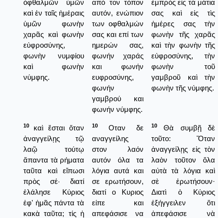
ὀφθαλμῶν ὑμῶν
από τον τόπον
ἐμπρὸς εἰς τὰ μάτια
καὶ ἐν ταῖς ἡμέραις
αυτόν, ενώπιον
σας καὶ εἰς τὶς
ὑμῶν φωνὴν
των οφθαλμών
ἡμέρες σας τὴν
χαρᾶς καὶ φωνὴν
σας και επί των
φωνὴν τῆς χαρᾶς
εὐφροσύνης,
ημερών σας,
καὶ τὴν φωνὴν τῆς
φωνὴν νυμφίου
φωνήν χαράς
εὐφροσύνης, τὴν
καὶ φωνὴν
και φωνήν
φωνὴν τοῦ
νύμφης.
ευφροσύνης,
γαμβροῦ καὶ τὴν
φωνήν
φωνὴν τῆς νύμφης.
γαμβρού και
φωνήν νύμφης.
10
10
10
καὶ ἔσται ὅταν
Οταν δε
Θὰ συμβῇ δὲ
ἀναγγείλῃς τῷ
αναγγείλης
τοῦτο: Ὅταν
λαῷ τούτῳ
στον λαόν
ἀναγγείλῃς εἰς τὸν
ἅπαντα τὰ ρήματα
αυτόν όλα τα
λαὸν τοῦτον ὅλα
ταῦτα καὶ εἴπωσι
λόγια αυτά και
αὐτὰ τὰ λόγια καὶ
πρὸς σέ· διατί
σε ερωτήσουν,
σὲ ἐρωτήσουν·
ἐλάλησε Κύριος
διατί ο Κυριος
Διατὶ ὁ Κύριος
ἐφ' ἡμᾶς πάντα τὰ
είπε και
ἐξήγγειλεν ὅτι
κακὰ ταῦτα; τίς ἡ
απεφάσισε να
ἀπεφάσισε νὰ