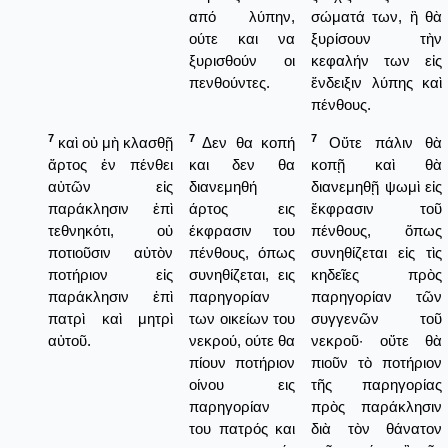
από λύπην,
σώματά των, ἢ θὰ
ούτε και να
ξυρίσουν τὴν
ξυρισθούν οι
κεφαλήν των εἰς
πενθούντες.
ἔνδειξιν λύπης καὶ
πένθους.
7
7
7
καὶ οὐ μὴ κλασθῇ
Δεν θα κοπή
Οὔτε πάλιν θὰ
ἄρτος ἐν πένθει
και δεν θα
κοπῇ καὶ θὰ
αὐτῶν εἰς
διανεμηθή
διανεμηθῇ ψωμὶ εἰς
παράκλησιν ἐπὶ
άρτος εις
ἔκφρασιν τοῦ
τεθνηκότι, οὐ
έκφρασιν του
πένθους, ὅπως
ποτιοῦσιν αὐτὸν
πένθους, όπως
συνηθίζεται εἰς τὶς
ποτήριον εἰς
συνηθίζεται, εις
κηδεῖες πρὸς
παράκλησιν ἐπὶ
παρηγορίαν
παρηγορίαν τῶν
πατρὶ καὶ μητρὶ
των οικείων του
συγγενῶν τοῦ
αὐτοῦ.
νεκρού, ούτε θα
νεκροῦ· οὔτε θὰ
πίουν ποτήριον
πιοῦν τὸ ποτήριον
οίνου εις
τῆς παρηγορίας
παρηγορίαν
πρὸς παράκλησιν
του πατρός και
διὰ τὸν θάνατον