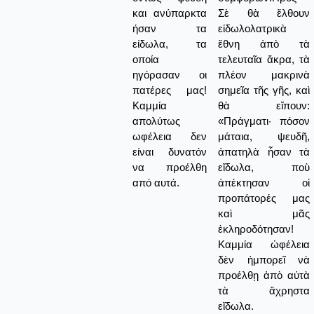
και ανύπαρκτα
Σὲ θὰ ἔλθουν
ήσαν τα
εἰδωλολατρικὰ
είδωλα, τα
ἔθνη ἀπὸ τὰ
οποία
τελευταῖα ἄκρα, τὰ
ηγόρασαν οι
πλέον μακρινὰ
πατέρες μας!
σημεῖα τῆς γῆς, καὶ
Καμμία
θὰ εἴπουν:
απολύτως
«Πράγματι· πόσον
ωφέλεια δεν
μάταια, ψευδῆ,
είναι δυνατόν
ἀπατηλὰ ἦσαν τὰ
να προέλθη
εἴδωλα, ποὺ
από αυτά.
ἀπέκτησαν οἱ
προπάτορές μας
καὶ μᾶς
ἐκληροδότησαν!
Καμμία ὠφέλεια
δὲν ἠμπορεῖ νὰ
προέλθῃ ἀπὸ αὐτὰ
τὰ ἄχρηστα
εἴδωλα.