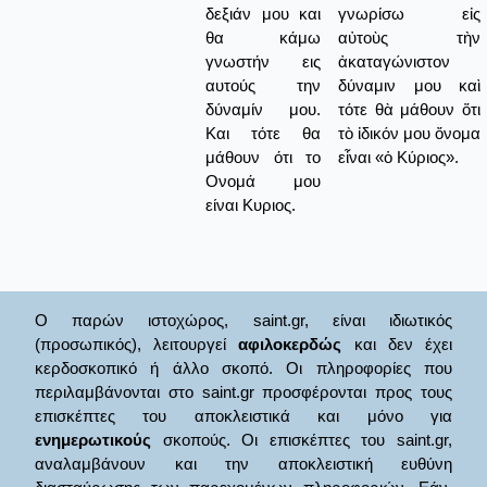
δεξιάν μου και
γνωρίσω εἰς
θα κάμω
αὐτοὺς τὴν
γνωστήν εις
ἀκαταγώνιστον
αυτούς την
δύναμιν μου καὶ
δύναμίν μου.
τότε θὰ μάθουν ὅτι
Και τότε θα
τὸ ἰδικόν μου ὄνομα
μάθουν ότι το
εἶναι «ὁ Κύριος».
Ονομά μου
είναι Κυριος.
Ο παρών ιστοχώρος, saint.gr, είναι ιδιωτικός
(προσωπικός), λειτουργεί
αφιλοκερδώς
και δεν έχει
κερδοσκοπικό ή άλλο σκοπό. Οι πληροφορίες που
περιλαμβάνονται στο saint.gr προσφέρονται προς τους
επισκέπτες του αποκλειστικά και μόνο για
ενημερωτικούς
σκοπούς. Οι επισκέπτες του saint.gr,
αναλαμβάνουν και την αποκλειστική ευθύνη