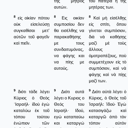
της μητρός
τοῦ πατέρα ἢ τῆς
αυτών.
μητέρας των.
8
8
8
εἰς οἰκίαν πότου
Εις οικίαν
Καὶ μὴ εἰσέλθῃς
οὐκ εἰσελεύσῃ
συμποσίου δεν
εἰς σπίτι, ὅπου
συγκαθίσαι μετ'
θα εισέλθης να
γίνεται συμπόσιον,
αὐτῶν τοῦ φαγεῖν
παρακαθήσης
διὰ νὰ καθήσῃς
καὶ πιεῖν.
με τους
μαζὶ μὲ τοὺς
συνδαιτυμόνας,
ἄλλους
να φάγης και
ὁμοτραπέζους, ποὺ
να πίης με
συμμετέχουν εἰς τὸ
αυτούς.
συμπόσιον, καὶ νὰ
φάγῃς καὶ νὰ πίῃς
μαζί των.
9
9
9
διότι τάδε λέγει
Διότι αυτά
Διότι αὐτὰ λέγει ὁ
Κύριος ὁ Θεὸς
λέγει ο Κυριος ο
Κύριος, ὁ Θεὸς τοῦ
᾿Ισραήλ· ἰδοὺ ἐγὼ
Θεός του
Ἰσραήλ: Ἰδού· Ἐγὼ
καταλύω ἐκ τοῦ
Ισραήλ· Ιδού,
κατασιγάζω καὶ
τόπου τούτου
εγώ καταπαύω
καταργῶ ἀπὸ τὸν
ἐνώπιον τῶν
και καταργώ
τόπον αὐτὸν