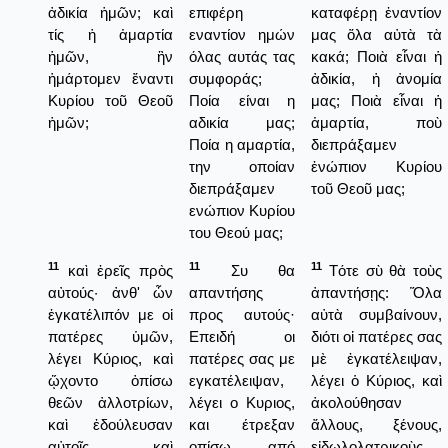
ἀδικία ἡμῶν; καὶ
επιφέρη
καταφέρῃ ἐναντίον
τίς ἡ ἁμαρτία
εναντίον ημών
μας ὅλα αὐτὰ τὰ
ἡμῶν, ἣν
όλας αυτάς τας
κακά; Ποιὰ εἶναι ἡ
ἡμάρτομεν ἔναντι
συμφοράς;
ἀδικία, ἡ ἀνομία
Κυρίου τοῦ Θεοῦ
Ποία είναι η
μας; Ποιὰ εἶναι ἡ
ἡμῶν;
αδικία μας;
ἁμαρτία, ποὺ
Ποία η αμαρτία,
διεπράξαμεν
την οποίαν
ἐνώπιον Κυρίου
διεπράξαμεν
τοῦ Θεοῦ μας;
ενώπιον Κυρίου
του Θεού μας;
11
11
11
καὶ ἐρεῖς πρὸς
Συ θα
Τότε σὺ θὰ τοὺς
αὐτούς· ἀνθ' ὧν
απαντήσης
ἀπαντήσῃς: Ὅλα
ἐγκατέλιπόν με οἱ
προς αυτούς·
αὐτὰ συμβαίνουν,
πατέρες ὑμῶν,
Επειδή οι
διότι οἱ πατέρες σας
λέγει Κύριος, καὶ
πατέρες σας με
μὲ ἐγκατέλειψαν,
ᾤχοντο ὀπίσω
εγκατέλειψαν,
λέγει ὁ Κύριος, καὶ
θεῶν ἀλλοτρίων,
λέγει ο Κυριος,
ἀκολούθησαν
καὶ ἐδούλευσαν
και έτρεξαν
ἄλλους, ξένους,
αὐτοῖς καὶ
οπίσω από
εἰδωλολατρικοὺς