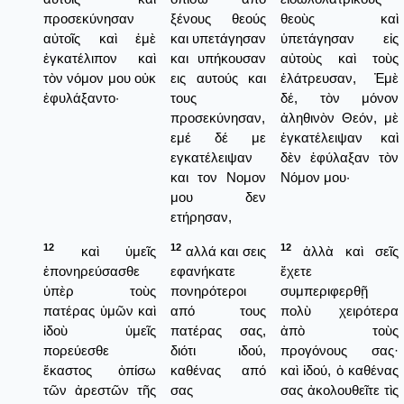
προσεκύνησαν
ξένους θεούς
θεοὺς καὶ
αὐτοῖς καὶ ἐμὲ
και υπετάγησαν
ὑπετάγησαν εἰς
ἐγκατέλιπον καὶ
και υπήκουσαν
αὐτοὺς καὶ τοὺς
τὸν νόμον μου οὐκ
εις αυτούς και
ἐλάτρευσαν, Ἐμὲ
ἐφυλάξαντο·
τους
δέ, τὸν μόνον
προσεκύνησαν,
ἀληθινὸν Θεόν, μὲ
εμέ δέ με
ἐγκατέλειψαν καὶ
εγκατέλειψαν
δὲν ἐφύλαξαν τὸν
και τον Νομον
Νόμον μου·
μου δεν
ετήρησαν,
12
12
12
καὶ ὑμεῖς
αλλά και σεις
ἀλλὰ καὶ σεῖς
ἐπονηρεύσασθε
εφανήκατε
ἔχετε
ὑπὲρ τοὺς
πονηρότεροι
συμπεριφερθῇ
πατέρας ὑμῶν καὶ
από τους
πολὺ χειρότερα
ἰδοὺ ὑμεῖς
πατέρας σας,
ἀπὸ τοὺς
πορεύεσθε
διότι ιδού,
προγόνους σας·
ἕκαστος ὀπίσω
καθένας από
καὶ ἰδού, ὁ καθένας
τῶν ἀρεστῶν τῆς
σας
σας ἀκολουθεῖτε τὶς