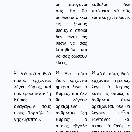
οι πρόγονοί
καθόλου δὲν
σας. Και θα
πρόκειται νὰ σᾶς
δουλεύσετε εκεί
εὐσπλαγχνισθοῦν».
εις ξένους
θεούς, οι οποίοι
δεν είναι εις
θέσιν να σας
λυπηθούν και
να σας δώσουν
έλεος.
14
14
14
Διὰ τοῦτο ἰδοὺ
Δια τούτο
«Διὰ τοῦτο, ἰδού·
ἡμέραι ἔρχονται,
ιδού, έρχονται
ἔρχονται ἡμέρες,
λέγει Κύριος, καὶ
ημέραι, λέγει ο
λέγει ὁ Κύριος,
οὐκ ἐροῦσιν ἔτι· ζῇ
Κυριος, και δεν
κατὰ τὶς ὁποῖες οἱ
Κύριος ὁ
θα λέγουν
ἄνθρωποι, ὅταν
ἀναγαγὼν τοὺς
ορκιζόμενοι
ὁρκίζωνται, δὲν θὰ
υἱοὺς ᾿Ισραὴλ ἐκ
άνθρωποι “ζη
λέγουν: «Εἶναι
γῆς Αἰγύπτου,
Κυριος”, ο
ζωντανὸς καὶ
οποίος έβγαλε
ἀκούει ὁ Θεός, ὁ