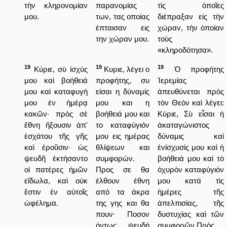
τὴν κληρονομίαν
παρανομίας
τὶς ὁποῖες
μου.
των, τας οποίας
διέπραξαν εἰς τὴν
έπταισαν εις
χώραν, τὴν ὁποίαν
την χώραν μου.
τοὺς
«κληροδότησα».
19
19
19
Κύριε, σὺ ἰσχύς
Κυριε, λέγει ο
Ὁ προφήτης
μου καὶ βοήθειά
προφήτης, συ
Ἱερεμίας
μου καὶ καταφυγή
είσαι η δύναμίς
ἀπευθύνεται πρὸς
μου ἐν ἡμέρᾳ
μου και η
τὸν Θεὸν καὶ λέγει:
κακῶν· πρὸς σὲ
βοήθειά μου και
Κύριε, Σὺ εἶσαι ἡ
ἔθνη ἥξουσιν ἀπ'
το καταφύγιόν
ἀκαταγώνιστος
ἐσχάτου τῆς γῆς
μου εις ημέρας
δύναμις καὶ
καὶ ἐροῦσιν· ὡς
θλίψεων και
ἐνίσχυσίς μου καὶ ἡ
ψευδῆ ἐκτήσαντο
συμφορών.
βοήθειά μου καὶ τὸ
οἱ πατέρες ἡμῶν
Προς σε θα
ὀχυρὸν καταφύγιόν
εἴδωλα, καὶ οὐκ
έλθουν έθνη
μου κατὰ τὶς
ἔστιν ἐν αὐτοῖς
από τα άκρα
ἡμέρες τῆς
ὠφέλημα.
της γης και θα
ἀπελπισίας, τῆς
πουν· Ποσον
δυστυχίας καὶ τῶν
όντως ψευδή
συμφορῶν.Πρὸς