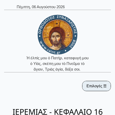
Πέμπτη, 06 Αυγούστου 2026
Ἡ ἐλπίς μου ὁ Πατήρ, καταφυγή μου
ὁ Υἱός, σκέπη μου τὸ Πνεῦμα τὸ
ἅγιον, Τριὰς ἁγία, δόξα σοι.
Επιλογές ☰
ΙΕΡΕΜΙΑΣ - ΚΕΦΑΛΑΙΟ 16