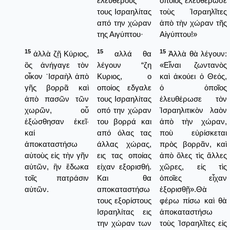
ελευθέρους
ὁποῖος ἐλευθέρωσε
τους Ισραηλίτας
τοὺς Ἰσραηλῖτες
από την χώραν
ἀπὸ τὴν χώραν τῆς
της Αιγύπτου·
Αἰγύπτου!»
15
15
15
ἀλλὰ ζῇ Κύριος,
αλλά θα
Ἀλλὰ θὰ λέγουν:
ὃς ἀνήγαγε τὸν
λέγουν “ζη
«Εἶναι ζωντανὸς
οἶκον ᾿Ισραὴλ ἀπὸ
Κυριος, ο
καὶ ἀκούει ὁ Θεός,
γῆς βορρᾶ καὶ
οποίος εδγαλε
ὁ ὁποῖος
ἀπὸ πασῶν τῶν
τους Ισραηλίτας
ἐλευθέρωσε τὸν
χωρῶν, οὗ
οπό την χώραν
Ἰσραηλιτικὸν λαὸν
ἐξώσθησαν ἐκεῖ·
του βορρά και
ἀπὸ τὴν χώραν,
καί
από όλας τας
ποὺ εὐρίσκεται
ἀποκαταστήσω
άλλας χώρας,
πρὸς βορρᾶν, καὶ
αὐτοὺς εἰς τὴν γῆν
εις τας οποίας
ἀπὸ ὅλες τὶς ἄλλες
αὐτῶν, ἣν ἔδωκα
είχαν εξορισθή.
χῶρες, εἰς τὶς
τοῖς πατράσιν
Και θα
ὁποῖες εἶχαν
αὐτῶν.
αποκαταστήσω
ἐξορισθῇ».Θὰ
τους εξορίστους
φέρω πίσω καὶ θὰ
Ισραηλίτας εις
ἀποκαταστήσω
την χώραν των
τοὺς Ἰσραηλῖτες εἰς