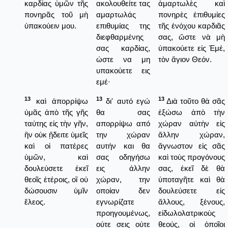
καρδίας ὑμῶν τῆς
ακολουθείτε τας
ἁμαρτωλὲς καὶ
πονηρᾶς τοῦ μὴ
αμαρτωλάς
πονηρὲς ἐπιθυμίες
ὑπακούειν μου.
επιθυμίας της
τῆς ἐνόχου καρδιᾶς
διεφθαρμένης
σας, ὥστε νὰ μὴ
σας καρδίας,
ὑπακούετε εἰς Ἐμέ,
ώστε να μη
τὸν ἅγιον Θεόν.
υπακούετε εις
εμέ·
13
13
13
καὶ ἀπορρίψω
δι' αυτό εγώ
Διὰ τοῦτο θὰ σᾶς
ὑμᾶς ἀπὸ τῆς γῆς
θα σας
ἐξώσω ἀπὸ τὴν
ταύτης εἰς τὴν γῆν,
απορρίψω από
χώραν αὐτὴν εἰς
ἣν οὐκ ᾔδειτε ὑμεῖς
την χώραν
ἄλλην χώραν,
καὶ οἱ πατέρες
αυτήν και θα
ἄγνωστον εἰς σᾶς
ὑμῶν, καὶ
σας οδηγήσω
καὶ τοὺς προγόνους
δουλεύσετε ἐκεῖ
εις άλλην
σας, ἐκεῖ δὲ θὰ
θεοῖς ἑτέροις, οἳ οὐ
χώραν, την
ὑποταγῆτε καὶ θὰ
δώσουσιν ὑμῖν
οποίαν δεν
δουλεύσετε εἰς
ἔλεος.
εγνωρίζατε
ἄλλους, ξένους,
προηγουμένως,
εἰδωλολατρικοὺς
ούτε σεις ούτε
θεούς, οἱ ὁποῖοι