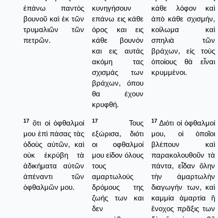
ἐπάνω παντὸς
κυνηγήσουν
κάθε λόφον καὶ
βουνοῦ καὶ ἐκ τῶν
επάνω εις κάθε
ἀπὸ κάθε σχισμήν,
τρυμαλιῶν τῶν
όρος και εις
κοίλωμα καὶ
πετρῶν.
κάθε βουνόν
σπηλιὰ τῶν
και εις αυτάς
βράχων, εἰς τοὺς
ακόμη τας
ὁποίους θὰ εἶναι
σχισμάς των
κρυμμένοι.
βράχων, όπου
θα έχουν
κρυφθή.
17
17
17
ὅτι οἱ ὀφθαλμοί
Τους
Διότι οἱ ὀφθαλμοί
μου ἐπὶ πάσας τὰς
εξώρισα, διότι
μου, οἱ ὁποῖοι
ὁδοὺς αὐτῶν, καὶ
οι οφθαλμοί
βλέπουν καὶ
οὐκ ἐκρύβη τὰ
μου είδον όλους
παρακολουθοῦν τὰ
ἀδικήματα αὐτῶν
τους
πάντα, εἶδαν ὅλην
ἀπέναντι τῶν
αμαρτωλούς
τὴν ἁμαρτωλὴν
ὀφθαλμῶν μου.
δρόμους της
διαγωγήν των, καὶ
ζωής των και
καμμία ἁμαρτία ἢ
δεν
ἔνοχος πρᾶξις των