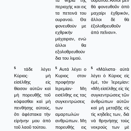
τα θηρία της
οὐρανοῦ.Ἄλλοι μὲν
περιοχής και εις
θὰ φονευθοῦν ἀπὸ
τα πετεινά του
μαχαίρι ἐχθρικόν,
ουρανού. Θα
ἄλλοι δὲ θὰ
φονευθούν με
ἐξολοθρευθοῦν
εχθρικήν
ἀπὸ πεῖναν».
μάχαιραν, ενώ
άλλοι θα
εξολοθρευθούν
δια του λιμού.
5
5
5
τάδε λέγει
Αυτά λέγει ο
«Μάλιστα· αὐτὰ
Κύριος· μὴ
Κυριος στον
λέγει ὁ Κύριος εἰς
εἰσέλθῃς εἰς
προφήτην
ἐμέ, τὸν Ἱερεμίαν:
θίασον αὐτῶν καὶ
Ιερεμίαν· Μη
«Μὴ εἰσέλθῃς εἰς τὶς
μὴ πορευθῇς τοῦ
εισέλθης εις τας
συγκεντρώσεις τῶν
κόψασθαι καὶ μὴ
συγκεντρώσεις
ἀνθρώπων αὐτῶν
πενθήσῃς αὐτούς,
των
καὶ μὴ μεταβῇς εἰς
ὅτι ἀφέστακα τὴν
αμαρτωλών
τὶς κηδεῖες των, διὰ
εἰρήνην μου ἀπὸ
ανθρώπων. Μη
νὰ θρηνήσῃς τοὺς
τοῦ λαοῦ τούτου.
πορευθής εις
νεκρούς των μὲ