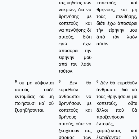
τας κηδείας των
κοπετοὺς καὶ
νεκρών, δια να
θρήνους, καὶ μὴ
θρηνήσης με
τοὺς πενθήσῃς,
κοπετούς και
διότι ἔχω ἀποσύρει
να πενθήσης δι'
τὴν εἰρήνην μου
αυτούς, διότι
ἀπὸ τὸν λαὸν
εγώ έχω
αὐτόν.
αποσύρει την
ειρήνήν μου
από τον λαόν
τούτον.
6
6
6
οὐ μὴ κόψονται
Δεν θα
Δὲν θὰ εὐρεθοῦν
αὐτοὺς οὐδὲ
ευρεθούν
ἄνθρωποι διὰ νὰ
ἐντομίδας οὐ μὴ
άνθρωποι να
τοὺς θρηνήσουν μὲ
ποιήσουσι καὶ οὐ
θρηνήσουν με
κοπετούς, οὔτε
ξυρηθήσονται,
κοπετούς και
ἄλλοι ποὺ θὰ
θρήνους
προξενήσουν
αυτούς, ούτε να
ἐντομές,
ξεσχίσουν τας
χαράζοντας καὶ
σάρκας των
ξεσχίζοντας τὰ