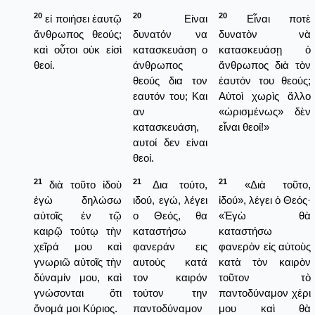
20
20
20
εἰ ποιήσει ἑαυτῷ
Είναι
Εἶναι ποτὲ
ἄνθρωπος θεούς;
δυνατόν να
δυνατὸν νὰ
καὶ οὗτοι οὐκ εἰσὶ
κατασκευάση ο
κατασκευάσῃ ὁ
θεοί.
άνθρωπος
ἄνθρωπος διὰ τὸν
θεούς δια τον
ἐαυτόν του θεούς;
εαυτόν του; Και
Αὐτοὶ χωρὶς ἄλλο
αν
«ὠρισμένως» δὲν
κατασκευάση,
εἶναι θεοί!»
αυτοί δεν είναι
θεοί.
21
21
21
διὰ τοῦτο ἰδοὺ
Δια τούτο,
«Διὰ τοῦτο,
ἐγὼ δηλώσω
ιδού, εγώ, λέγει
ἰδού», λέγει ὁ Θεός·
αὐτοῖς ἐν τῷ
ο Θεός, θα
«Ἐγὼ θὰ
καιρῷ τούτῳ τὴν
καταστήσω
καταστήσω
χεῖρά μου καὶ
φανεράν εις
φανερὸν εἰς αὐτοὺς
γνωριῶ αὐτοῖς τὴν
αυτούς κατά
κατὰ τὸν καιρὸν
δύναμίν μου, καὶ
τον καιρόν
τοῦτον τὸ
γνώσονται ὅτι
τούτον την
παντοδύναμον χέρι
ὄνομά μοι Κύριος.
παντοδύναμον
μου καὶ θὰ