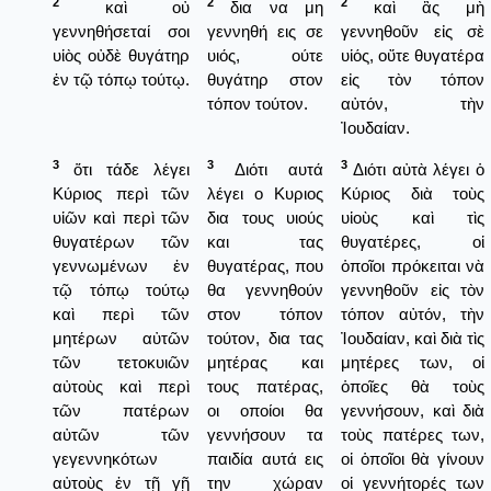
2
2
2
καὶ οὐ
δια να μη
καὶ ἂς μὴ
γεννηθήσεταί σοι
γεννηθή εις σε
γεννηθοῦν εἰς σὲ
υἱὸς οὐδὲ θυγάτηρ
υιός, ούτε
υἱός, οὔτε θυγατέρα
ἐν τῷ τόπῳ τούτῳ.
θυγάτηρ στον
εἰς τὸν τόπον
τόπον τούτον.
αὐτόν, τὴν
Ἰουδαίαν.
3
3
3
ὅτι τάδε λέγει
Διότι αυτά
Διότι αὐτὰ λέγει ὁ
Κύριος περὶ τῶν
λέγει ο Κυριος
Κύριος διὰ τοὺς
υἱῶν καὶ περὶ τῶν
δια τους υιούς
υἱοὺς καὶ τὶς
θυγατέρων τῶν
και τας
θυγατέρες, οἱ
γεννωμένων ἐν
θυγατέρας, που
ὁποῖοι πρόκειται νὰ
τῷ τόπῳ τούτῳ
θα γεννηθούν
γεννηθοῦν εἰς τὸν
καὶ περὶ τῶν
στον τόπον
τόπον αὐτόν, τὴν
μητέρων αὐτῶν
τούτον, δια τας
Ἰουδαίαν, καὶ διὰ τὶς
τῶν τετοκυιῶν
μητέρας και
μητέρες των, οἱ
αὐτοὺς καὶ περὶ
τους πατέρας,
ὁποῖες θὰ τοὺς
τῶν πατέρων
οι οποίοι θα
γεννήσουν, καὶ διὰ
αὐτῶν τῶν
γεννήσουν τα
τοὺς πατέρες των,
γεγεννηκότων
παιδία αυτά εις
οἱ ὁποῖοι θὰ γίνουν
αὐτοὺς ἐν τῇ γῇ
την χώραν
οἱ γεννήτορές των