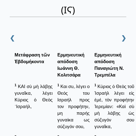
(ΙϚ)
❮
❯
Μετάφραση τῶν
Ερμηνευτική
Ερμηνευτική
Ἑβδομήκοντα
απόδοση
απόδοση
Ιωάννη Θ.
Παναγιώτη Ν.
Κολιτσάρα
Τρεμπέλα
1
1
1
ΚΑΙ σὺ μὴ λάβῃς
Και συ, λέγει ο
Κύριος ὁ Θεὸς τοῦ
γυναῖκα, λέγει
Θεός του
Ἰσραὴλ λέγει εἰς
Κύριος ὁ Θεὸς
Ισραήλ προς
ἑμέ, τὸν προφήτην
᾿Ισραήλ,
τον προφήτην,
Ἱερεμίαν: «Καὶ σὺ
μη παρής
μὴ λάβῃς ὡς
γυναίκα ως
σύζυγόν σου
σύζυγόν σου,
γυναῖκα,