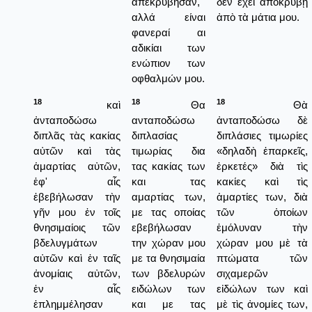
απεκρύβησαν,
δὲν ἔχει ἀποκρυβῇ
αλλά είναι
ἀπὸ τὰ μάτια μου.
φανεραί αι
αδικίαι των
ενώπιον των
οφθαλμών μου.
18
18
18
καὶ
Θα
Θὰ
ἀνταποδώσω
ανταποδώσω
ἀνταποδώσω δὲ
διπλᾶς τὰς κακίας
διπλασίας
διπλάσιες τιμωρίες
αὐτῶν καὶ τὰς
τιμωρίας δια
«δηλαδὴ ἐπαρκεῖς,
ἁμαρτίας αὐτῶν,
τας κακίας των
ἐρκετές» διὰ τὶς
ἐφ' αἷς
και τας
κακίες καὶ τὶς
ἐβεβήλωσαν τὴν
αμαρτίας των,
ἁμαρτίες των, διὰ
γῆν μου ἐν τοῖς
με τας οποίας
τῶν ὁποίων
θνησιμαίοις τῶν
εβεβήλωσαν
ἐμόλυναν τὴν
βδελυγμάτων
την χώραν μου
χώραν μου μὲ τὰ
αὐτῶν καὶ ἐν ταῖς
με τα θνησιμαία
πτώματα τῶν
ἀνομίαις αὐτῶν,
των βδελυρών
σιχαμερῶν
ἐν αἷς
ειδώλων των
εἰδώλων των καὶ
ἐπλημμέλησαν
και με τας
μὲ τὶς ἀνομίες των,