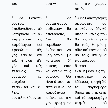
ταύτῃ·
αυτήν·
εἰς τὴν χώραν
αὐτήν:
4
4
4
ἐν θανάτῳ
Με
«Μὲ θανατηφόρες
νοσερῷ
θανατηφόρον
ἀρρώστιες θὰ
ἀποθανοῦνται, οὐ
ασθένειαν θα
ἀποθάνουν, δὲν θὰ
κοπήσονται καὶ οὐ
αποθάνουν,
ὑπάρξῃ κανεὶς ποὺ
ταφήσονται· εἰς
δεν θα
θὰ τοὺς κλαύσῃ καὶ
παράδειγμα ἐπὶ
ευρεθούν
θὰ τοὺς θρηνήσῃ,
προσώπου τῆς
άνθρωποι να
οὔτε καὶ κανεὶς ποὺ
γῆς ἔσονται καὶ
θρηνήσουν με
θὰ τοὺς θάψῃ.Θὰ
τοῖς θηρίοις τῆς
κοπετούς δι'
παραμένουν
γῆς καὶ τοῖς
αυτούς, ούτε
ἄταφοι,
πετεινοῖς τοῦ
και δια να τους
ἐκτεθειμένοι εἰς τὴν
οὐρανοῦ· ἐν
θάψουν. Θα
ἐπιφάνειαν τὸν
μαχαίρᾳ
είναι άταφοι και
ἐδάφους, τροφὴ διὰ
πεσοῦνται καὶ ἐν
εκτεθειμένοι ως
τὰ σαρκοβόρα
λιμῷ
παράδειγμα
θηρία τῆς περιοχῆς
συντελεσθήσονται.
επάνω εις την
καὶ τὰ σαρκοφάγο
γην, τροφή εις
πτηνὰ τοῦ