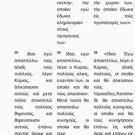
εκείνην, την
τὴν χώραν των,
οποίαν εγώ
τὴν ὁποίαν ἔδωκα
έδωκα
εἰς τοὺς
κληρονομίαν
προπάτορές των».
στους
προγόνους
των.
16
16
16
ἰδοὺ ἐγὼ
Ιδού, εγώ
«Ἰδού· Ἐγὼ
ἀποστέλλω τοὺς
αποστέλλω,
ἀποστέλλω, λέγει ὁ
ἁλιεῖς τοὺς
λέγει ο Κυριος,
Κύριος, ἁλιεῖς
πολλούς, λέγει
πολλούς αλιείς,
πολλούς, οἱ ὁποῖοι
Κύριος, καὶ
εναντίον των, οι
καὶ θὰ ἀλιεύσουν
ἁλιεύσουσιν
οποίοι και θα
τοὺς
αὐτούς· καὶ μετὰ
τους αλιεύσουν.
Ἰσραηλῖτες.Κατόπιν
ταῦτα ἀποστελῶ
Μετά ταύτα θα
δὲ θὰ ἀποστείλω
τοὺς πολλοὺς
αποστείλω
πολλοὺς κυνηγούς,
θηρευτάς, καὶ
πολλούς
οἱ ὁποῖοι καὶ θὰ
θηρεύσουσιν
κυνηγούς, οι
τοὺς κυνηγήσουν
αὐτοὺς ἐπάνω
οποίοι και θα
ἐπάνω εἰς κάθε
παντὸς ὄρους καὶ
τους
ὄρος καὶ ἐπάνω εἰς