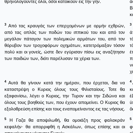
θρηνολογούντες όλοι, όσοι κατοικούν εις την γην.
ἀ
Β
κ
3
3
Από τας κραυγάς των επερχομένων με ορμήν εχθρών,
από τας οπλάς των ποδών του ιππικού του και από τον
ἀ
μεγάλον πάταγον των πολεμικών αρμάτων του, από τον
τ
θόρυβον των τροχοφόρων οχημάτων, κατετρόμαξαν τόσον
τ
πολύ και οι γονείς, ώστε δεν εγύρισαν πίσω εις αναζήτησιν
ἐ
των παιδιών των, διότι παρέλυσαν τα χέρια των.
π
ν
χ
4
4
Αυτά θα γίνουν κατά την ημέραν, που έρχεται, δια να
καταστρέψη ο Κυριος όλους τους Φιλισταίους. Τοτε θα
κ
εξαφανίσω, λέγει ο Κυριος, την Τυρον και την Σιδώνα και
ἐ
όλους τους βοηθούς των, που έχουν απομείνει. Ο Κυριος θα
ὑ
εξολοθρεύση επίσης και τους εναπομείναντος εις τας νήσους.
ὅ
5
5
Η Γαζα θα αποψιλωθή, θα ομοιάζη προς φαλακράν
κεφαλήν· θα απορριφθή η Ασκάλων, όπως επίσης και οι
φ