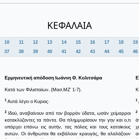
ΚΕΦΑΛΑΙΑ
10
11
12
13
14
15
16
17
18
19
37
38
39
40
41
42
43
44
45
46
Ερμηνευτική απόδοση Ιωάννη Θ. Κολιτσάρα
Ε
Κατά των Φιλισταίων. (Μασ.ΜΖ' 1-7).
K
1
1
Αυτά λέγει ο Κυριος·
2
2
Ιδού, αναβαίνουν από τον βορράν ύδατα, ωσάν χείμαρροι
κατακλύζοντες τα πάντα. Θα πλημμυρίσουν την γην και ο,τι
ἀ
υπάρχει επάνω εις αυτήν, τας πόλεις και τους κατοίκους
χ
αυτών. Οι άνθρωποι θα εκβάλουν κραυγάς, θα αλαλάξουν
α