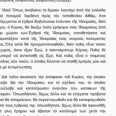
πόγονος ἀνθρώπου, ἀνθρωπίνη ὕπαρξις!
9
Ἰδού! Ὅπως ἀνεβαίνει τὸ ἄγριον λιοντάρι ἀπὸ τὴν κοιλάδα
οῦ ποταμοῦ Ἰορδάνη πρὸς τὴν τοποθεσίαν Αἰθάμ, ἔτσι
πέρχονται οἱ ἐχθροὶ Βαβυλώνιοι ἐνάντιον τῆς Ἰδουμαίας, διότι
γώ, ὁ Κύριος, θὰ διώξω πολὺ γρήγορα τοὺς Ἰδουμαίους ἀπὸ
ὴν χώραν των.Ἐχθροὶ τῆς Ἰδουμαίας, τοποθετήσατε καὶ
αρατάξατε κατὰ τῆς Ἰδουμαίας τοὺς νεαροὺς πολεμιστάς
ας.Ὅλα αὐτὰ θὰ πραγματοποιηθοῦν, διότι ποῖος εἶναι τόσον
σχυρός, ὅσον εἶμαι Ἐγώ, ὁ παντοκράτωρ Κύριος; Ποῖος δὲ
μπορεῖ νὰ ἀντισταθῇ εἰς Ἐμέ; Καὶ ποῖος εἶναι ὁ ποιμένας
κεῖνος τῶν λαῶν, ὁ ὁποῖος δύναται νὰ σταθῇ ἐμπρός μου καὶ
ὰ μὲ ἀντιμετωπίσῃ;
0
Διὰ τοῦτο ἀκούσατε τὴν ἀπόφασιν τοῦ Κυρίου, τὴν ὁποίαν
λαβε διὰ τὴν Ἰδουμαίαν, καὶ τὸ σχέδιον του, τὸ ὁποῖον
υνέλαβε καὶ κατέστρωσεν ἐναντίον τῶν κατοίκων τῆς
αιμάν: Ὁπωσδήποτε, δίχως ἄλλο καὶ τὰ ἐλάχιστα πρόβατα
οὺ θὰ ἀπομείνουν, θὰ συγκεντρωθοῦν καὶ θὰ καταφαγωθοῦν
πὸ τοὺς ἐχθρούς της· ὁπωσδήποτε, δίχως ἄλλο θὰ ἀφανισθῇ,
ὰ γίνῃ ἔρημον καὶ ἄβατον τὸ κατάλυμά των μετὰ τὴν