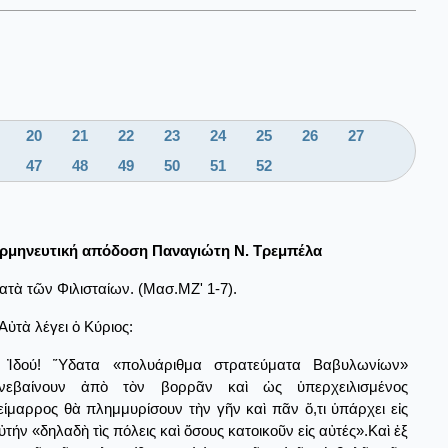
20
21
22
23
24
25
26
27
47
48
49
50
51
52
ρμηνευτική απόδοση Παναγιώτη Ν. Τρεμπέλα
ατὰ τῶν Φιλισταίων. (Μασ.ΜΖ' 1-7).
Αὐτὰ λέγει ὁ Κύριος:
Ἰδού! Ὕδατα «πολυάριθμα στρατεύματα Βαβυλωνίων»
νεβαίνουν ἀπὸ τὸν βορρᾶν καὶ ὡς ὑπερχειλισμένος
είμαρρος θὰ πλημμυρίσουν τὴν γῆν καὶ πᾶν ὅ,τι ὑπάρχει εἰς
ὐτήν «δηλαδὴ τὶς πόλεις καὶ ὅσους κατοικοῦν εἰς αὐτές».Καὶ ἐξ