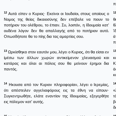
π
12
1
Αυτά είπεν ο Κυριος· Εκείνοι οι Ιουδαίοι, στους οποίους ο
Νομος της θείας δικαιοσύνης δεν επέβαλε να πιουν το
θ
ποτήριον του ολέθρου, το έπιαν. Συ, λοιπόν, η Ιδουμαία κατ'
θ
ουδένα λόγον δεν θα απαλλαγής από το ποτήριον αυτό.
Ἰ
Οπωσδήποτε θα το πίης δια τας αμαρτίας σου.
ἀ
π
13
1
Ωρκίσθηκα στον εαυτόν μου, λέγει ο Κυριος, ότι θα είσαι εν
ίμέσω των άλλων χωρών αντικείμενον χλευασμού και
κ
κατάρας και όλαι αι πόλεις σου θα μείνουν έρημοι δια
Κ
παντός.
ἀ
κ
14
1
Ηκουσα από τον Κυριον πληροφορίαν, λέγει ο Ιερεμίας,
ότι απέστειλεν αγγελιαφόρους εις τα έθνη να είπουν·
«
Συγκεντρωθήτε, ελάτε εναντίον της Ιδουμαίας, εξεγερθήτε
τ
εις πόλεμον κατ' αυτής.
β
δ