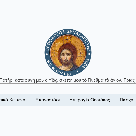
 Πατήρ, καταφυγή μου ὁ Υἱός, σκέπη μου τὸ Πνεῦμα τὸ ἅγιον, Τριὰς 
τικά Κείμενα
Εικονοστάσι
Υπεραγία Θεοτόκος
Πάσχα
)