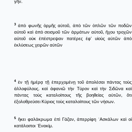
γῆν.
3
ἀπὸ φωνῆς ὁρμῆς αὐτοῦ, ἀπὸ τῶν ὁπλῶν τῶν ποδῶν
αὐτοῦ καὶ ἀπὸ σεισμοῦ τῶν ἁρμάτων αὐτοῦ, ἤχου τροχῶν
αὐτοῦ οὐκ ἐπέστρεψαν πατέρες ἐφ' υἱοὺς αὐτῶν ἀπὸ
ἐκλύσεως χειρῶν αὐτῶν
4
ἐν τῇ ἡμέρᾳ τῇ ἐπερχομένῃ τοῦ ἀπολέσαι πάντας τοὺς
ἀλλοφύλους. καὶ ἀφανιῶ τὴν Τύρον καὶ τὴν Σιδῶνα καὶ
πάντας τοὺς καταλοίπους τῆς βοηθείας αὐτῶν, ὅτι
ἐξολοθρεύσει Κύριος τοὺς καταλοίπους τῶν νήσων.
5
ἥκει φαλάκρωμα ἐπὶ Γάζαν, ἀπερρίφη ᾿Ασκάλων καὶ οἱ
κατάλοιποι ᾿Ενακίμ.