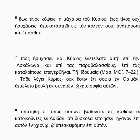
6
ἕως τίνος κόψεις, ἡ μάχαιρα τοῦ Κυρίου; ἕως τίνος οὐχ
ἡσυχάσεις; ἀποκατάστηθι εἰς τὸν κολεόν σου, ἀνάπαυσαι
καὶ ἐπάρθητι.
7
πῶς ἡσυχάσει; καὶ Κύριος ἐνετείλατο αὐτῇ ἐπὶ τὴν
᾿Ασκάλωνα καὶ ἐπὶ τὰς παραθαλασσίους, ἐπὶ τὰς
καταλοίπους, ἐπεγερθῆναι. Τῇ ᾿Ιδουμαίᾳ (Μασ. ΜΘ´, 7–22 ).
- Τάδε λέγει Κύριος· οὐκ ἔστιν ἔτι σοφία ἐν Θαιμάν,
ἀπώλετο βουλὴ ἐκ συνετῶν, ᾤχετο σοφία αὐτῶν,
8
ἠπατήθη ὁ τόπος αὐτῶν. βαθύνατε εἰς κάθισιν οἱ
κατοικοῦντες ἐν Δαιδάν, ὅτι δύσκολα ἐποίησεν· ἤγαγον ἐπ'
αὐτὸν ἐν χρόνῳ, ᾧ ἐπεσκεψάμην ἐπ' αὐτόν.