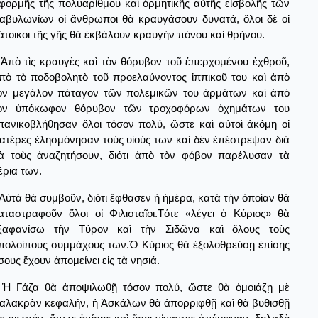
φορμῆς τῆς πολυαρίθμου καὶ ὁρμητικῆς αὐτῆς εἰσβολῆς τῶν
αβυλωνίων οἱ ἄνθρωποι θὰ κραυγάσουν δυνατά, ὅλοι δὲ οἱ
άτοικοι τῆς γῆς θὰ ἐκβάλουν κραυγὴν πόνου καὶ θρήνου.
Ἀπὸ τὶς κραυγὲς καὶ τὸν θόρυβον τοῦ ἐπερχομένου ἐχθροῦ,
πὸ τὸ ποδοβολητὸ τοῦ προελαύνοντος ἱππικοῦ του καὶ ἀπὸ
ὸν μεγάλον πάταγον τῶν πολεμικῶν του ἁρμάτων καὶ ἀπὸ
ὸν ὑπόκωφον θόρυβον τῶν τροχοφόρων ὀχημάτων του
πανικοβλήθησαν ὅλοι τόσον πολύ, ὥστε καὶ αὐτοὶ ἀκόμη οἱ
ατέρες ἐλησμόνησαν τοὺς υἱούς των καὶ δὲν ἐπέστρεψαν διὰ
ὰ τοὺς ἀναζητήσουν, διότι ἀπὸ τὸν φόβον παρέλυσαν τὰ
έρια των.
Αὐτὰ θὰ συμβοῦν, διότι ἔφθασεν ἡ ἡμέρα, κατὰ τὴν ὁποίαν θὰ
αταστραφοῦν ὅλοι οἰ Φιλισταῖοι.Τότε «λέγει ὁ Κύριος» θὰ
ξαφανίσω τὴν Τύρον καὶ τὴν Σιδῶνα καὶ ὅλους τοὺς
πολοίπους συμμάχους των.Ὁ Κύριος θὰ ἐξολοθρεύσῃ ἐπίσης
σους ἔχουν ἀπομείνει εἰς τὰ νησιά.
Ἡ Γάζα θὰ ἀποψιλωθῇ τόσον πολύ, ὥστε θὰ ὁμοιάζῃ μὲ
αλακρὰν κεφαλήν, ἡ Ἀσκάλων θὰ ἀπορριφθῇ καὶ θὰ βυθισθῇ