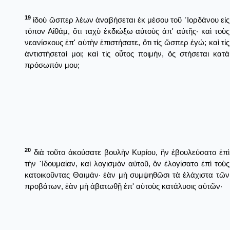
19
ἰδοὺ ὥσπερ λέων ἀναβήσεται ἐκ μέσου τοῦ ᾿Ιορδάνου εἰς
τόπον Αἰθάμ, ὅτι ταχὺ ἐκδιώξω αὐτοὺς ἀπ' αὐτῆς· καὶ τοὺς
νεανίσκους ἐπ' αὐτὴν ἐπιστήσατε, ὅτι τίς ὥσπερ ἐγώ; καὶ τίς
ἀντιστήσεταί μοι; καὶ τίς οὗτος ποιμήν, ὃς στήσεται κατὰ
πρόσωπόν μου;
20
διὰ τοῦτο ἀκούσατε βουλὴν Κυρίου, ἣν ἐβουλεύσατο ἐπὶ
τὴν ᾿Ιδουμαίαν, καὶ λογισμὸν αὐτοῦ, ὃν ἐλογίσατο ἐπὶ τοὺς
κατοικοῦντας Θαιμάν· ἐὰν μὴ συμψηθῶσι τὰ ἐλάχιστα τῶν
προβάτων, ἐὰν μὴ ἀβατωθῇ ἐπ' αὐτοὺς κατάλυσις αὐτῶν·