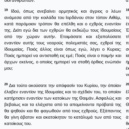
υιοί ανθρώπων.
ἀ
19
1
Ιδού, όπως ανεβαίνει ορμητικός και άγριος ο λέων
ανάμεσα από την κοιλάδα του Ιορδάνου στον τόπον Αιθάμ,
τ
κατά παρόμοιον τρόπον θα επέλθη και ο εχθρός εναντίον
ἐ
της. Διότι εγώ δια των εχθρών θα εκδιώξω τους Ιδουμαίους
Ἐ
από την χώραν αυτήν. Ετοιμάσατε και εξαπολύσατε
τ
εναντίον αυτής τους νεαρούς πολεμιστάς σας, εχθροί της
π
Ιδουμαίας. Ποιός άλλος είναι όπως εγώ, λέγει ο Κυριος;
σ
Ποιός ημπορεί να αντισταθή εις εμέ; Ποιός είναι ο ποιμήν και
ἰ
άρχων εκείνος, ο οποίος ημπορεί να σταθή όρθιος ενώπιόν
ἠ
μου;
ἐ
ν
20
2
Δια τούτο ακούσατε την απόφασίν του Κυρίου, την όποίαν
έλαβεν εναντίον της Ιδουμαίας και το σχέδιόν του, το οποίον
ἔ
κατήρτισεν εναντίον των κατοίκων της Θαιμάν. Ασφαλώς και
σ
βεβαίως και τα ελάχιστα από τα απομείναντα πρόβατά της
Θ
θα ψηθούν και θα φαγωθούν από τους εχθρούς. Εξάπαντος
π
θα γίνη άβατον και ακατοίκητον το κατάλυμά των από τους
ἀ
κατοίκους του.
θ