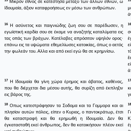
15
1
Μικρόν έθνος σε κατέστησα μεταξύ των άλλων εθνών, ω
Ιδουμαία, άξιον καταφροήσεως εν μέσω των ανθρώπων.
μ
ἀ
16
1
Η ασύνετος και παιγνιώδης ζωη σου σε παρέδωσεν, η
εγωϊστική καρδία σου σε έκαμε να αναζητής καταλύματα εις
σ
τας οπάς των βράχων. Κατέλαβες απρόσιτον υψηλόν ορος·
ἐ
επάνω εις τα υψώματα εθεμελίωσες κατοικίας, όπως ο αετός
ε
την φωλεάν του. Αλλα και από εκεί εγώ θα σε κρημνίσω.
τ
ἔ
ε
ἀ
17
1
Η Ιδουμαία θα γίνη χώρα έρημος και άβατος, καθένας,
που θα διέρχεται δια μέσου αυτής, θα συρίζη από έκπληξιν
κ
εις βάρος της.
γ
18
1
Οπως κατεστράφησαν τα Σοδομα και τα Γομμορα και αι
πλησίον αυτών πόλεις, είπεν ο Κυριος, ο παντοκράτωρ, έτσι
Γ
θα καταστραφή και θα ερημωθή η Ιδουμαία. Δεν θα
Κ
έγκατασταθή εκεί άνθρωπος, δεν θα κατοικήσουν πλέον εκεί
ἐ