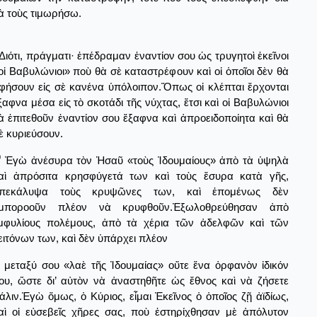
ὰ τοὺς τιμωρήσω.
Διότι, πράγματι· ἐπέδραμαν ἐναντίον σου ὡς τρυγητοὶ ἐκεῖνοι
οἱ Βαβυλώνιοι» ποὺ θὰ σὲ καταστρέφουν καὶ οἱ ὁποῖοι δὲν θὰ
φήσουν εἰς σὲ κανένα ὑπόλοιπον.Ὅπως οἱ κλέπται ἔρχονται
ξαφνα μέσα εἰς τὸ σκοτάδι τῆς νύχτας, ἔτσι καὶ οἱ Βαβυλώνιοι
ὰ ἐπιτεθοῦν ἐναντίον σου ἔξαφνα καὶ ἀπροειδοποίητα καὶ θὰ
ὲ κυριεύσουν.
0
Ἐγὼ ἀνέσυρα τὸν Ἡσαῦ «τοὺς Ἰδουμαίους» ἀπὸ τὰ ὑψηλὰ
αὶ ἀπρόσιτα κρησφύγετά των καὶ τοὺς ἔσυρα κατὰ γῆς,
πεκάλυψα τοὺς κρυψῶνες των, καὶ ἑπομένως δὲν
μποροοῦν πλέον νὰ κρυφθοῦν.Ἐξωλοθρεύθησαν ἀπὸ
μφυλίους πολέμους, ἀπὸ τὰ χέρια τῶν ἀδελφῶν καὶ τῶν
ειτόνων των, καὶ δὲν ὑπάρχει πλέον
μεταξύ σου «λαὲ τῆς Ἰδουμαίας» οὔτε ἕνα ὀρφανὸν ἰδικόν
ου, ὥστε δι’ αὐτὸν νὰ ἀναστηθῆτε ὡς ἔθνος καὶ νὰ ζήσετε
άλιν.Ἐγὼ ὅμως, ὁ Κύριος, εἶμαι Ἐκεῖνος ὁ ὁποῖος ζῇ ἀϊδίως,
αὶ οἱ εὐσεβεῖς χῆρες σας, ποὺ ἐστηρίχθησαν μὲ ἀπόλυτον