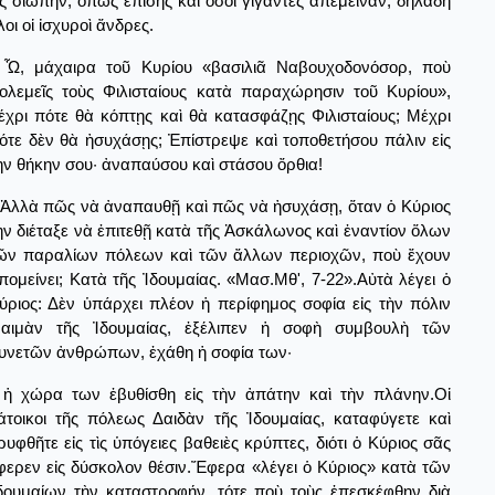
ἰς σιωπήν, ὅπως ἐπίσης καὶ ὅσοι γίγαντες ἀπέμειναν, δηλαδὴ
λοι οἱ ἰσχυροὶ ἄνδρες.
Ὦ, μάχαιρα τοῦ Κυρίου «βασιλιᾶ Ναβουχοδονόσορ, ποὺ
ολεμεῖς τοὺς Φιλισταίους κατὰ παραχώρησιν τοῦ Κυρίου»,
έχρι πότε θὰ κόπτῃς καὶ θὰ κατασφάζῃς Φιλισταίους; Μέχρι
ότε δὲν θὰ ἠσυχάσῃς; Ἐπίστρεψε καὶ τοποθετήσου πάλιν εἰς
ὴν θήκην σου· ἀναπαύσου καὶ στάσου ὄρθια!
Ἀλλὰ πῶς νὰ ἀναπαυθῇ καὶ πῶς νὰ ἠσυχάσῃ, ὅταν ὁ Κύριος
ὴν διέταξε νὰ ἐπιτεθῇ κατὰ τῆς Ἀσκάλωνος καὶ ἐναντίον ὅλων
ῶν παραλίων πόλεων καὶ τῶν ἄλλων περιοχῶν, ποὺ ἔχουν
πομείνει; Κατὰ τῆς Ἰδουμαίας. «Μασ.Μθ', 7-22».Αὐτὰ λέγει ὁ
ύριος: Δὲν ὑπάρχει πλέον ἡ περίφημος σοφία εἰς τὴν πόλιν
αιμὰν τῆς Ἰδουμαίας, ἐξέλιπεν ἡ σοφὴ συμβουλὴ τῶν
υνετῶν ἀνθρώπων, ἐχάθη ἡ σοφία των·
ἡ χώρα των ἐβυθίσθη εἰς τὴν ἀπάτην καὶ τὴν πλάνην.Οἱ
άτοικοι τῆς πόλεως Δαιδὰν τῆς Ἰδουμαίας, καταφύγετε καὶ
ρυφθῆτε εἰς τὶς ὑπόγειες βαθειὲς κρύπτες, διότι ὁ Κύριος σᾶς
φερεν εἰς δύσκολον θέσιν.Ἔφερα «λέγει ὁ Κύριος» κατὰ τῶν
δουμαίων τὴν καταστροφήν, τότε ποὺ τοὺς ἐπεσκέφθην διὰ