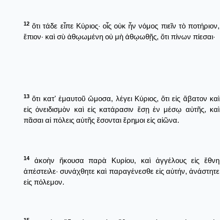
12
ὅτι τάδε εἶπε Κύριος· οἷς οὐκ ἦν νόμος πιεῖν τὸ ποτήριον,
ἔπιον· καὶ σὺ ἀθῳωμένη οὐ μὴ ἀθῳωθῇς, ὅτι πίνων πίεσαι·
13
ὅτι κατ' ἐμαυτοῦ ὤμοσα, λέγει Κύριος, ὅτι εἰς ἄβατον καὶ
εἰς ὀνειδισμὸν καὶ εἰς κατάρασιν ἔσῃ ἐν μέσῳ αὐτῆς, καὶ
πᾶσαι αἱ πόλεις αὐτῆς ἔσονται ἔρημοι εἰς αἰῶνα.
14
ἀκοὴν ἤκουσα παρὰ Κυρίου, καὶ ἀγγέλους εἰς ἔθνη
ἀπέστειλε· συνάχθητε καὶ παραγένεσθε εἰς αὐτήν, ἀνάστητε
εἰς πόλεμον.