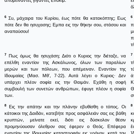
απομείναντες γίγαντες Ενακίμ.
ε
ὅ
6
6
Συ, μάχαιρα του Κυρίου, έως πότε θα κατακόπτης; Εως
πότε δεν θα ησυχασης; Εμπα εις την θήκην σου, στάσου και
π
αναπαύσου!
μ
π
τ
7
7
Πως όμως θα ησυχάση; Διότι ο Κυριος την διέταξε, να
επέλθη εναντίον της Ασκάλωνος, όλων των παραλίων
τ
μερών και των πόλεων, που απέμειναν. Εναντίον της
τ
Ιδουμαίας (Μασ. Μθ', 7-22). Αυτά λέγει ο Κυριος· Δεν
ἀ
υπάρχει πλέον σοφία εις την Θαιμάν. Εχάθη η σοφή
Κ
συμβουλή των συνετών ανθρώπων, έφυγε πλέον η σοφία
Θ
των.
σ
8
8
Εις την απάτην και την πλάνην εβυθίσθη ο τόπος. Οι
κάτοικοι της Δαιδάν, κατεβήτε προς ασφάλειάν σας εις βάθη
κ
κρυπτών, μείνατε εκεί, διότι εις δύσκολον θέσιν
κ
προμηνύουσαν όλεθρον σας έφερεν ο Θεός. Επέφερα
ἔ
εναντίον της Ιδουμαίας καταστροφήν εις χρόνον, κατά τον
Ἰ