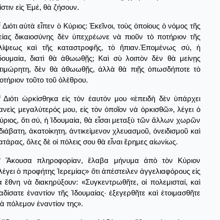
ίστιν εἰς Ἐμέ, θὰ ζήσουν.
2
Διότι αὐτὰ εἶπεν ὁ Κύριος: Ἐκεῖνοι, τοὺς ὁποίους ὁ νόμος τῆς
είας δικαιοσύνης δὲν ὑπεχρέωνε νὰ πιοῦν τὸ ποτήριον τῆς
λίψεως καὶ τῆς καταστροφῆς, τὸ ἤπιαν.Ἑπομένως σύ, ἡ
δουμαία, διατὶ θὰ ἀθωωθῇς; Καὶ σὺ λοιπὸν δὲν θὰ μείνῃς
τιμώρητη, δὲν θὰ ἀθωωθῇς, ἀλλὰ θὰ πιῇς ὁπωσδήποτε τὸ
οτήριον τοῦτο τοῦ ὀλέθρου.
3
Διότι ὠρκίσθηκα εἰς τὸν ἑαυτόν μου «ἐπειδὴ δὲν ὑπάρχει
ανεὶς μεγαλύτερός μου, εἰς τὸν ὁποῖον νὰ ὁρκισθῶ», λέγει ὁ
ύριος, ὅτι σύ, ἡ Ἰδουμαία, θὰ εἶσαι μεταξὺ τῶν ἄλλων χωρῶν
διάβατη, ἀκατοίκητη, ἀντικείμενον χλευασμοῦ, ὀνειδισμοῦ καὶ
ατάρας, ὅλες δὲ οἱ πόλεις σου θὰ εἶναι ἔρημες αἰωνίως.
4
Ἄκουσα πληροφορίαν, ἔλαβα μήνυμα ἀπὸ τὸν Κύριον
λέγει ὁ προφήτης Ἱερεμίας» ὅτι ἀπέστειλεν ἀγγελιαφόρους εἰς
ὰ ἔθνη νὰ διακηρύξουν: «Συγκεντρωθῆτε, οἱ πολεμισταί, καὶ
αδίσατε ἐναντίον τῆς Ἰδουμαίας· ἐξεγερθῆτε καὶ ἐτοιμασθῆτε
ιὰ πόλεμον ἐναντίον της».