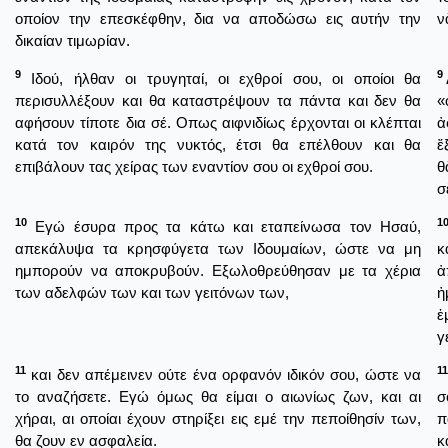
οποίον την επεσκέφθην, δια να αποδώσω εις αυτήν την
ν
δικαίαν τιμωρίαν.
9
9
Ιδού, ήλθαν οι τρυγηταί, οι εχθροί σου, οι οποίοι θα
περισυλλέξουν και θα καταστρέψουν τα πάντα και δεν θα
«
αφήσουν τίποτε δια σέ. Οπως αιφνιδίως έρχονται οι κλέπται
ἀ
κατά τον καιρόν της νυκτός, έτσι θα επέλθουν και θα
ἔ
επιβάλουν τας χείρας των εναντίον σου οι εχθροί σου.
θ
σ
10
1
Εγώ έσυρα προς τα κάτω και εταπείνωσα τον Ησαύ,
απεκάλυψα τα κρησφύγετα των Ιδουμαίων, ώστε να μη
κ
ημπορούν να αποκρυβούν. Εξωλοθρεύθησαν με τα χέρια
ἀ
των αδελφών των και των γειτόνων των,
ἠ
ἐ
γ
11
11
και δεν απέμεινεν ούτε ένα ορφανόν ιδικόν σου, ώστε να
το αναζήσετε. Εγώ όμως θα είμαι ο αιωνίως ζων, και αι
σ
χήραι, αι οποίαι έχουν στηρίξει εις εμέ την πεποίθησίν των,
π
θα ζουν εν ασφαλεία.
κ