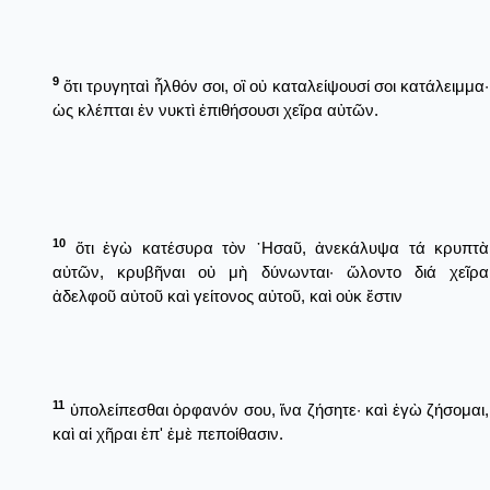
9
ὅτι τρυγηταὶ ἦλθόν σοι, οἳ οὐ καταλείψουσί σοι κατάλειμμα·
ὡς κλέπται ἐν νυκτὶ ἐπιθήσουσι χεῖρα αὐτῶν.
10
ὅτι ἐγὼ κατέσυρα τὸν ῾Ησαῦ, ἀνεκάλυψα τά κρυπτὰ
αὐτῶν, κρυβῆναι οὐ μὴ δύνωνται· ὤλοντο διά χεῖρα
ἀδελφοῦ αὐτοῦ καὶ γείτονος αὐτοῦ, καὶ οὐκ ἔστιν
11
ὑπολείπεσθαι ὀρφανόν σου, ἵνα ζήσητε· καὶ ἐγὼ ζήσομαι,
καὶ αἱ χῆραι ἐπ' ἐμὲ πεποίθασιν.