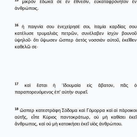
15
μικρὸν ἔδωκά σε ἐν ἔθνεσιν, εὐκαταφρόνητον ἐν
ἀνθρώποις.
16
ἡ παιγνία σου ἐνεχείρησέ σοι, ἰταμία καρδίας σου
κατέλυσε τρυμαλιὰς πετρῶν, συνέλαβεν ἰσχὺν βουνοῦ
ὑψηλοῦ· ὅτι ὕψωσεν ὥσπερ ἀετὸς νοσσιὰν αὐτοῦ, ἐκεῖθεν
καθελῶ σε·
17
καὶ ἔσται ἡ ᾿Ιδουμαία εἰς ἄβατον, πᾶς ὁ
παραπορευόμενος ἐπ' αὐτὴν συριεῖ.
18
ὥσπερ κατεστράφη Σόδομα καὶ Γόμορρα καὶ αἱ πάροικοι
αὐτῆς, εἶπε Κύριος παντοκράτωρ, οὐ μὴ καθίσει ἐκεῖ
ἄνθρωπος, καὶ οὐ μὴ κατοικήσει ἐκεῖ υἱὸς ἀνθρώπου.