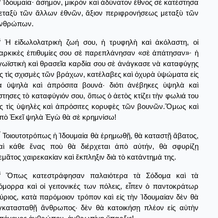
5
Ἰδουμαία· ἄσημον, μικρὸν καὶ ἀδύνατον ἔθνος σὲ κατέστησα
εταξὺ τῶν ἄλλων ἐθνῶν, ἄξιον περιφρονήσεως μεταξὺ τῶν
νθρώπων.
6
Ἡ εἰδωλολατρικὴ ζωή σου, ἡ τρυφηλὴ καὶ ἀκόλαστη, οἱ
αρκικὲς ἐπιθυμίες σου σὲ παρεπλάνησαν «σὲ ἀπάτησαν»· ἡ
γωϊστικὴ καὶ θρασεῖα καρδία σου σὲ ἀνάγκασε νὰ καταφύγῃς
ἰς τὶς σχισμὲς τῶν βράχων, κατέλαβες καὶ ὀχυρὰ ὑψώματα εἰς
ὰ ὑψηλὰ καὶ ἀπρόσιτα βουνά· διότι ἀνέβηκες ὑψηλὰ καὶ
στησες τὸ καταφύγιόν σου, ὅπως ὁ ἀετὸς κτίζει τὴν φωλιά του
ἰς τὶς ὑψηλὲς καὶ ἀπρόσιτες κορυφὲς τῶν βουνῶν.Ὅμως καὶ
πὸ Ἐκεῖ ψηλὰ Ἐγὼ θὰ σὲ κρημνίσω!
7
Τοιουτοτρόπως ἡ Ἰδουμαία θὰ ἐρημωθῇ, θὰ καταστῇ ἄβατος,
αὶ κάθε ἕνας ποὺ θὰ διέρχεται ἀπὸ αὐτήν, θὰ σφυρίζῃ
εμᾶτος χαιρεκακίαν καὶ ἔκπληξιν διὰ τὸ κατάντημά της.
8
Ὅπως κατεστράφησαν παλαιότερα τὰ Σόδομα καὶ τὰ
όμορρα καὶ οἱ γειτονικές των πόλεις, εἶπεν ὁ παντοκράτωρ
ύριος, κατὰ παρόμοιον τρόπον καὶ εἰς τὴν Ἰδουμαίαν δὲν θὰ
γκατασταθῇ ἄνθρωπος· δὲν θὰ κατοικήσῃ πλέον εἰς αὐτὴν