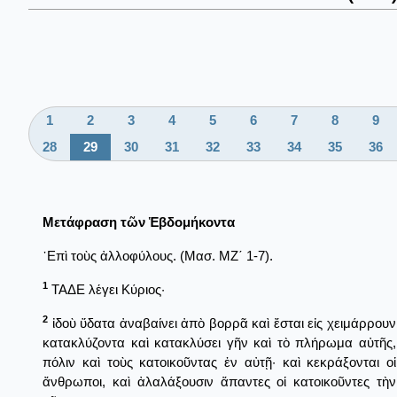
1
2
3
4
5
6
7
8
9
28
29
30
31
32
33
34
35
36
Μετάφραση τῶν Ἑβδομήκοντα
᾿Επὶ τοὺς ἀλλοφύλους. (Μασ. ΜΖ΄ 1-7).
1
ΤΑΔΕ λέγει Κύριος·
2
ἰδοὺ ὕδατα ἀναβαίνει ἀπὸ βορρᾶ καὶ ἔσται εἰς χειμάρρουν
κατακλύζοντα καὶ κατακλύσει γῆν καὶ τὸ πλήρωμα αὐτῆς,
πόλιν καὶ τοὺς κατοικοῦντας ἐν αὐτῇ· καὶ κεκράξονται οἱ
ἄνθρωποι, καὶ ἀλαλάξουσιν ἅπαντες οἱ κατοικοῦντες τὴν