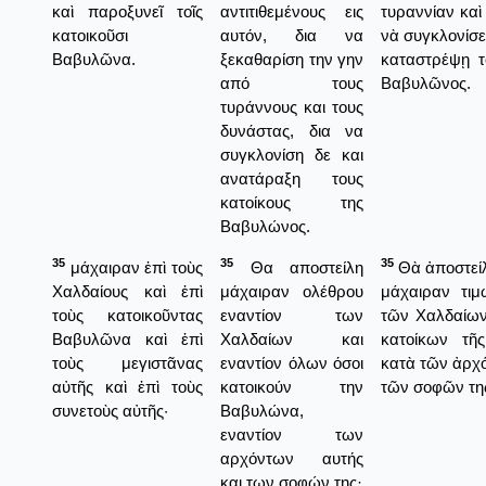
καὶ παροξυνεῖ τοῖς
αντιτιθεμένους εις
τυραννίαν καὶ 
κατοικοῦσι
αυτόν, δια να
νὰ συγκλονίσε
Βαβυλῶνα.
ξεκαθαρίση την γην
καταστρέψῃ τ
από τους
Βαβυλῶνος.
τυράννους και τους
δυνάστας, δια να
συγκλονίση δε και
ανατάραξη τους
κατοίκους της
Βαβυλώνος.
35
35
35
μάχαιραν ἐπὶ τοὺς
Θα αποστείλη
Θὰ ἀποστείλ
Χαλδαίους καὶ ἐπὶ
μάχαιραν ολέθρου
μάχαιραν τιμ
τοὺς κατοικοῦντας
εναντίον των
τῶν Χαλδαίων
Βαβυλῶνα καὶ ἐπὶ
Χαλδαίων και
κατοίκων τῆ
τοὺς μεγιστᾶνας
εναντίον όλων όσοι
κατὰ τῶν ἀρχό
αὐτῆς καὶ ἐπὶ τοὺς
κατοικούν την
τῶν σοφῶν τη
συνετοὺς αὐτῆς·
Βαβυλώνα,
εναντίον των
αρχόντων αυτής
και των σοφών της·