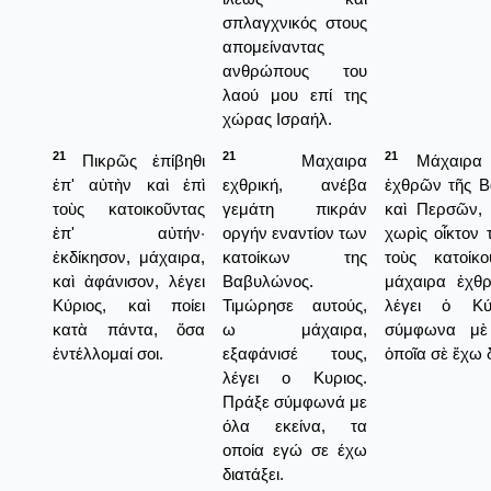
σπλαγχνικός στους
απομείναντας
ανθρώπους του
λαού μου επί της
χώρας Ισραήλ.
21
21
21
Πικρῶς ἐπίβηθι
Μαχαιρα
Μάχαιρα 
ἐπ' αὐτὴν καὶ ἐπὶ
εχθρική, ανέβα
ἐχθρῶν τῆς 
τοὺς κατοικοῦντας
γεμάτη πικράν
καὶ Περσῶν,
ἐπ' αὐτήν·
οργήν εναντίον των
χωρὶς οἶκτον
ἐκδίκησον, μάχαιρα,
κατοίκων της
τοὺς κατοίκο
καὶ ἀφάνισον, λέγει
Βαβυλώνος.
μάχαιρα ἐχθρ
Κύριος, καὶ ποίει
Τιμώρησε αυτούς,
λέγει ὁ Κύ
κατὰ πάντα, ὅσα
ω μάχαιρα,
σύμφωνα μὲ 
ἐντέλλομαί σοι.
εξαφάνισέ τους,
ὁποῖα σὲ ἔχω δ
λέγει ο Κυριος.
Πράξε σύμφωνά με
όλα εκείνα, τα
οποία εγώ σε έχω
διατάξει.