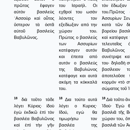
πρῶτος ἔφαγεν
του Ισραήλ. Οι
τὸν ἔδιωξαν
αὐτὸν βασιλεὺς
εχθροί του ωσάν
του.Πρῶτος 
᾿Ασσοὺρ καὶ οὗτος
λέοντες τον
Ἀσσυρίων Σεν
ὕστερον τὰ ὀστᾶ
εξεδίωξαν από την
κατὰ τῶν δ
αὐτοῦ βασιλεὺς
χώραν του.
βορείου βασι
Βαβυλῶνος.
Πρώτος ο βασιλεύς
καὶ κατέφαγε 
των Ασσυρίων
τελευταῖος 
κατέφαγεν αυτόν
Βαβυλῶνος 
και έπειτα από
συνέτριψε κ
αυτόν ο βασιλεύς
του· δηλαδὴ σ
της Βαβυλώνος
βασίλειον 
κατέφαγε και αυτά
ἀποτελοῦσε 
ακόμη τα κόκκαλά
κορμόν «τὸ σ
του.
σώματος τοῦ Ἰ
18
18
18
διὰ τοῦτο τάδε
Δια τούτο αυτά
Διὰ τοῦτο ἂν
λέγει Κύριος· ἰδοὺ
λέγει ο Κυριος·
Ἰδού· Ἐγὼ θ
ἐγὼ ἐκδικῶ ἐπὶ τὸν
Ιδού, εγώ θα
βασιλιᾶ τῆς 
βασιλέα Βαβυλῶνος
τιμωρήσω τον
χώραν του, ὅ
καὶ ἐπὶ τὴν γῆν
βασιλέα της
βασιλιᾶ τῶν Ἀ