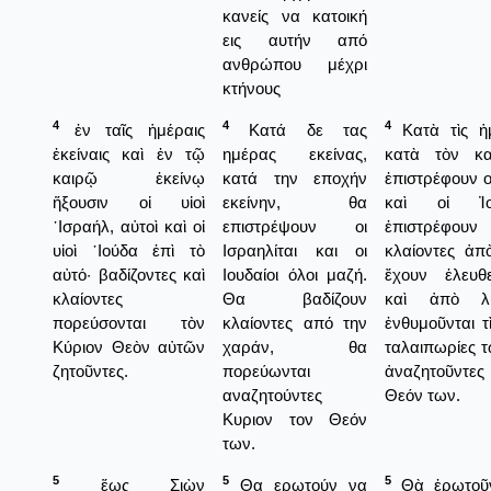
κανείς να κατοική
εις αυτήν από
ανθρώπου μέχρι
κτήνους
4
4
4
ἐν ταῖς ἡμέραις
Κατά δε τας
Κατὰ τὶς ἡμ
ἐκείναις καὶ ἐν τῷ
ημέρας εκείνας,
κατὰ τὸν κα
καιρῷ ἐκείνῳ
κατά την εποχήν
ἐπιστρέφουν οἱ
ἥξουσιν οἱ υἱοὶ
εκείνην, θα
καὶ οἱ Ἰου
᾿Ισραήλ, αὐτοὶ καὶ οἱ
επιστρέψουν οι
ἐπιστρέφουν
υἱοὶ ᾿Ιούδα ἐπὶ τὸ
Ισραηλίται και οι
κλαίοντες ἀπ
αὐτό· βαδίζοντες καὶ
Ιουδαίοι όλοι μαζή.
ἔχουν ἐλευθ
κλαίοντες
Θα βαδίζουν
καὶ ἀπὸ λύ
πορεύσονται τὸν
κλαίοντες από την
ἐνθυμοῦνται τὶ
Κύριον Θεὸν αὐτῶν
χαράν, θα
ταλαιπωρίες 
ζητοῦντες.
πορεύωνται
ἀναζητοῦντε
αναζητούντες
Θεόν των.
Κυριον τον Θεόν
των.
5
5
5
ἕως Σιὼν
Θα ερωτούν να
Θὰ ἐρωτοῦν