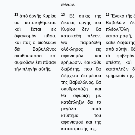
εθνών.
13
13
13
ἀπὸ ὀργῆς Κυρίου
Εξ αιτίας της
Ἕνεκα τῆς ὀ
οὐ κατοικηθήσεται.
δικαίας οργής του
Βαβυλὼν δὲ
καὶ ἔσται εἰς
Κυρίου δεν θα
πλέον.Ὅλ
ἀφανισμὸν πᾶσα,
κατοικηθή πλέον.
καταστραφῇ, 
καὶ πᾶς ὁ διοδεύων
Θα παραδοθή
κάθε διαβάτης
διὰ Βαβυλῶνος
ολόκληρος εις
ἀπὸ αὐτήν, θ
σκυθρωπάσει καὶ
αφανισμόν και
τὸ φοβερὸ
συριοῦσιν ἐπὶ πᾶσαν
ερήμωσιν. Και κάθε
ὑπέστη, καὶ
τὴν πληγὴν αὐτῆς.
διαβάτης, που θα
κατάπληξιν 
διέρχεται δια μέσου
ἐρήμωσίν της.
της Βαβυλώνος, θα
σκυθρωπάζη και
θα σφυρίζη με
κατάπληξιν δια το
μεγάλο αυτό
κτύπημα του
αφανισμού και της
καταστροφής της.