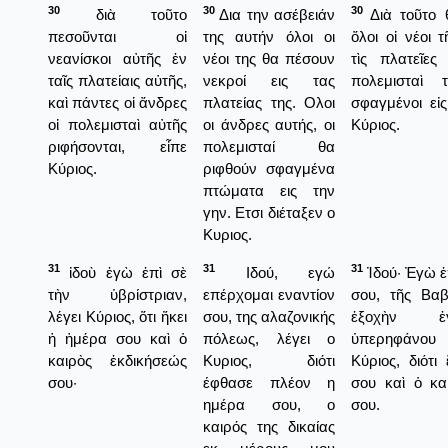
30
30
30
διὰ τοῦτο
Δια την ασέβειάν
Διὰ τοῦτο 
πεσοῦνται οἱ
της αυτήν όλοι οι
ὅλοι οἱ νέοι 
νεανίσκοι αὐτῆς ἐν
νέοι της θα πέσουν
τὶς πλατεῖες
ταῖς πλατείαις αὐτῆς,
νεκροί εις τας
πολεμισταὶ 
καὶ πάντες οἱ ἄνδρες
πλατείας της. Ολοι
σφαγμένοι εἰς
οἱ πολεμισταὶ αὐτῆς
οι άνδρες αυτής, οι
Κύριος.
ριφήσονται, εἶπε
πολεμισταί θα
Κύριος.
ριφθούν σφαγμένα
πτώματα εις την
γην. Ετσι διέταξεν ο
Κυριος.
31
31
31
ἰδοὺ ἐγὼ ἐπὶ σὲ
Ιδού, εγώ
Ἰδού· Ἐγὼ ἐ
τὴν ὑβρίστριαν,
επέρχομαι εναντίον
σου, τῆς Βαβ
λέγει Κύριος, ὅτι ἥκει
σου, της αλαζονικής
ἐξοχὴν ἐγ
ἡ ἡμέρα σου καὶ ὁ
πόλεως, λέγει ο
ὑπερηφάνου 
καιρὸς ἐκδικήσεώς
Κυριος, διότι
Κύριος, διότ
σου·
έφθασε πλέον η
σου καὶ ὁ κα
ημέρα σου, ο
σου.
καιρός της δικαίας