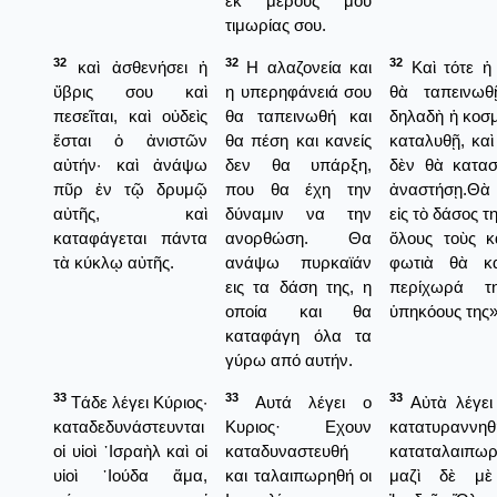
εκ μέρους μου
τιμωρίας σου.
32
32
32
καὶ ἀσθενήσει ἡ
Η αλαζονεία και
Καὶ τότε ἡ
ὕβρις σου καὶ
η υπερηφάνειά σου
θὰ ταπεινωθ
πεσεῖται, καὶ οὐδεὶς
θα ταπεινωθή και
δηλαδὴ ἡ κοσ
ἔσται ὁ ἀνιστῶν
θα πέση και κανείς
καταλυθῇ, κα
αὐτήν· καὶ ἀνάψω
δεν θα υπάρξη,
δὲν θὰ κατασ
πῦρ ἐν τῷ δρυμῷ
που θα έχη την
ἀναστήσῃ.Θὰ
αὐτῆς, καὶ
δύναμιν να την
εἰς τὸ δάσος 
καταφάγεται πάντα
ανορθώση. Θα
ὅλους τοὺς κ
τὰ κύκλῳ αὐτῆς.
ανάψω πυρκαϊάν
φωτιὰ θὰ κ
εις τα δάση της, η
περίχωρά τ
οποία και θα
ὑπηκόους της»
καταφάγη όλα τα
γύρω από αυτήν.
33
33
33
Τάδε λέγει Κύριος·
Αυτά λέγει ο
Αὐτὰ λέγει
καταδεδυνάστευνται
Κυριος· Εχουν
κατατυρ
οἱ υἱοὶ ᾿Ισραὴλ καὶ οἱ
καταδυναστευθή
καταταλαιπωρη
υἱοὶ ᾿Ιούδα ἅμα,
και ταλαιπωρηθή οι
μαζὶ δὲ μὲ