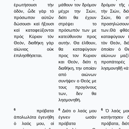
ἐρωτήσουσι τὴν
μάθουν τον δρόμον
δρόμον τῆς 
ὁδόν, ὧδε γὰρ τὸ
μέχρι την Σιών,
τὴν Σιών, δι
πρόσωπον αὐτῶν
διότι θα έχουν
Σιών, θὰ σ
δώσουσι· καὶ ἥξουσι
στρέψει το
προσηλώσου
καὶ καταφεύξονται
πρόσωπόν των με
των.Θὰ φθά
πρὸς Κύριον τὸν
κατεύθυνσιν προς
καταφύγουν 
Θεόν, διαθήκη γὰρ
αυτήν. Θα έλθουν,
τὸν Θεόν, διό
αἰώνιος οὐκ
θα καταφύγουν
ὁποίαν ὁ Θ
ἐπιλησθήσεται.
προς τον Κυριον
αἰώνων μαζ
και Θεόν, διότι η
προπάτορές
διαθήκη, την οποίαν
λησμονηθῇ «ἀ
από αιώνων
συνήψεν ο Θεός με
τους προγόνους
των, δεν θα
λησμονηθή.
6
6
6
πρόβατα
Διότι ο λαός μου
Ὁ λαός μου
ἀπολωλότα ἐγενήθη
έγινεν ωσάν
κατήντησεν 
ὁ λαός μου, οἱ
πρόβατα
πρόβατα, διότ