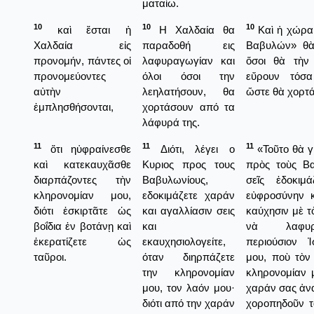
ματαίω.
10
10
10
καὶ ἔσται ἡ
Η Χαλδαία θα
Καὶ ἡ χώρα
Χαλδαία εἰς
παραδοθή εις
Βαβυλών» θὰ 
προνομήν, πάντες οἱ
λαφυραγωγίαν και
ὅσοι θὰ τὴν
προνομεύοντες
όλοι όσοι την
εὔρουν τόσα
αὐτὴν
λεηλατήσουν, θα
ὥστε θὰ χορτ
ἐμπλησθήσονται,
χορτάσουν από τα
λάφυρά της.
11
11
11
ὅτι ηὐφραίνεσθε
Διότι, λέγει ο
«Τοῦτο θὰ γί
καὶ κατεκαυχᾶσθε
Κυριος προς τους
πρὸς τοὺς Βα
διαρπάζοντες τὴν
Βαβυλωνίους,
σεῖς ἐδοκιμ
κληρονομίαν μου,
εδοκιμάζετε χαράν
εὐφροσύνην κ
διότι ἐσκιρτᾶτε ὡς
και αγαλλίασιν σεις
καύχησιν μὲ τ
βοΐδια ἐν βοτάνῃ καὶ
και
νὰ λαφυρ
ἐκερατίζετε ὡς
εκαυχησιολογείτε,
περιούσιον Ἰ
ταῦροι.
όταν διηρπάζετε
μου, ποὺ τὸν
την κληρονομίαν
κληρονομίαν μ
μου, τον λαόν μου·
χαράν σας ἀν
διότι από την χαράν
χοροπηδοῦν τ