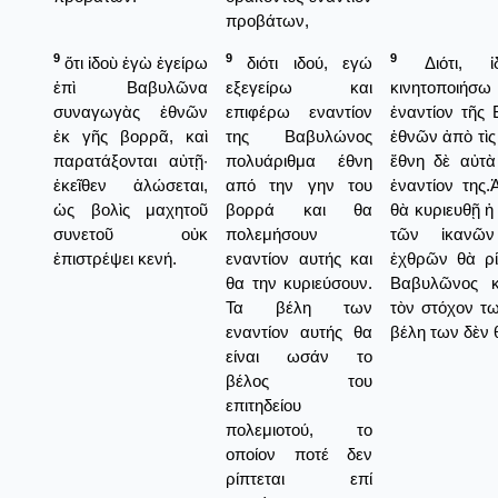
προβάτων,
9
9
9
ὅτι ἰδοὺ ἐγὼ ἐγείρω
διότι ιδού, εγώ
Διότι, ἰ
ἐπὶ Βαβυλῶνα
εξεγείρω και
κινητοποιήσω
συναγωγὰς ἐθνῶν
επιφέρω εναντίον
ἐναντίον τῆς
ἐκ γῆς βορρᾶ, καὶ
της Βαβυλώνος
ἐθνῶν ἀπὸ τὶς
παρατάξονται αὐτῇ·
πολυάριθμα έθνη
ἔθνη δὲ αὐτ
ἐκεῖθεν ἁλώσεται,
από την γην του
ἐναντίον της
ὡς βολὶς μαχητοῦ
βορρά και θα
θὰ κυριευθῇ 
συνετοῦ οὐκ
πολεμήσουν
τῶν ἱκανῶ
ἐπιστρέψει κενή.
εναντίον αυτής και
ἐχθρῶν θὰ ρί
θα την κυριεύσουν.
Βαβυλῶνος κ
Τα βέλη των
τὸν στόχον τ
εναντίον αυτής θα
βέλη των δὲν 
είναι ωσάν το
βέλος του
επιτηδείου
πολεμιοτού, το
οποίον ποτέ δεν
ρίπτεται επί