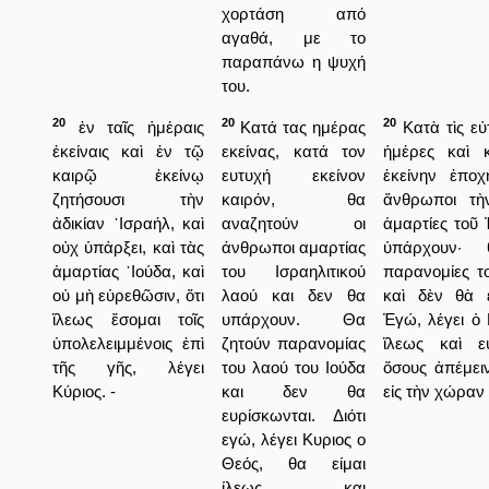
χορτάση από
αγαθά, με το
παραπάνω η ψυχή
του.
20
20
20
ἐν ταῖς ἡμέραις
Κατά τας ημέρας
Κατὰ τὶς εὐ
ἐκείναις καὶ ἐν τῷ
εκείνας, κατά τον
ἡμέρες καὶ 
καιρῷ ἐκείνῳ
ευτυχή εκείνον
ἐκείνην ἐπο
ζητήσουσι τὴν
καιρόν, θα
ἄνθρωποι τὴ
ἀδικίαν ᾿Ισραήλ, καὶ
αναζητούν οι
ἁμαρτίες τοῦ 
οὐχ ὑπάρξει, καὶ τὰς
άνθρωποι αμαρτίας
ὑπάρχουν· 
ἁμαρτίας ᾿Ιούδα, καὶ
του Ισραηλιτικού
παρανομίες τ
οὐ μὴ εὑρεθῶσιν, ὅτι
λαού και δεν θα
καὶ δὲν θὰ ε
ἵλεως ἔσομαι τοῖς
υπάρχουν. Θα
Ἐγώ, λέγει ὁ 
ὑπολελειμμένοις ἐπὶ
ζητούν παρανομίας
ἵλεως καὶ ε
τῆς γῆς, λέγει
του λαού του Ιούδα
ὅσους ἀπέμει
Κύριος. -
και δεν θα
εἰς τὴν χώραν
ευρίσκωνται. Διότι
εγώ, λέγει Κυριος ο
Θεός, θα είμαι
ίλεως και