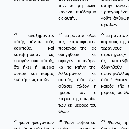
την, ας μη μείνη
αὐτὴν κανέν
κανένα υπόλειμμα
προηγουμέν
εις αυτήν.
«οὔτε ἄνθρωπο
ἀγαθά».
27
27
27
ἀναξηράνατε
Ξηράνατε όλας
Ξηράνατε ἐν
αὐτῆς πάντας τοὺς
τας καρποφόρους
καρπούς της, 
καρπούς, καὶ
περιοχάς της, ας
τυράννους 
καταβήτωσαν εἰς
οδηγηθούν εις
στρατηγούς» τ
σφαγήν· οὐαὶ αὐτοῖς,
σφαγήν οι άνδρες
ἂς καταβιβ
ὅτι ἥκει ἡ ἡμέρα
και τα κτήνη της.
ὁδηγη
αὐτῶν καὶ καιρὸς
Αλλοίμονον εις
σφαγήν.Ἀλλοί
ἐκδικήσεως αὐτῶν.
αυτούς, διότι έχει
διότι ἔφθασεν
φθάσει πλέον η
καιρὸς τῆς 
ημέρα των, ο
μέρους τοῦ Θε
καιρύς της τιμωρίας
των εκ μέρους του
Θεού.
28
28
28
φωνὴ φευγόντων
Φωνή φόβου και
Φωνὲς τρό
καὶ ἀνασῳζομένων
φρίκης ακούεται
ἀγωνίας ἀκο