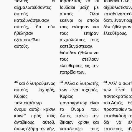
πάντες οἱ
Ισραηλίται, και οι
Ἰουδαῖοι.Ὅ
αἰχμαλωτεύσαντες
Ιουδαίοι μαζή με
αἰχμαλώτισ
αὐτοὺς
αυτούς. Ολοι
καταδυναστεύσ
κατεδυνάστευσαν
εκείνοι οι οποίοι
διότι, ἐναντιο
αὐτούς, ὅτι οὐκ
τους ενίκησαν και
δὲν ἠθέλησαν
ἠθέλησαν
τους επήραν
ἐλευθέρους.
ἐξαποστεῖλαι
αιχμαλώτους, τους
αὐτούς.
κατεδυνάστευαν,
διότι δεν ήθελαν να
τους στείλουν
ελευθέρους εις την
πατρίδα των.
34
34
34
καὶ ὁ λυτρούμενος
Αλλα ο λυτρωτής
Ἀλλ' ὁ σωτῆ
αὐτοὺς ἰσχυρός,
των είναι ισχυρός.
των εἶναι ἰ
Κύριος
Κυριος
παντοκράτωρ
παντοκράτωρ
παντοκράτωρ είναι
του.Αὐτὸς 
ὄνομα αὐτῷ· κρίσιν
το Ονομά του.
προστασίαν τω
κρινεῖ πρὸς τοὺς
Αυτός κρίνει την
καταδικάσῃ το
ἀντιδίκους αὐτοῦ,
δίκαιον κρίσιν και
διὰ νὰ ἐλ
ὅπως ἐξάρῃ τὴν γῆν,
καταδικάζει τους
κατοίκους τ