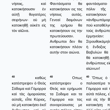
νήσοις, καὶ
Φαντάσματα θα
φαντάσματα· 
κατοικήσουσιν ἐν
κατοικήσουν εις τας
πόλιν τῆς
αὐτῇ θυγατέρες
νήσους αυτάς.
κατοικήσ
σειρήνων· οὐ μὴ
Γενεαί δαιμόνων
«ἀνθρωπόμορ
κατοικηθῇ οὐκέτι εἰς
της ερήμου θα
ποὺ καταθέλγ
τὸν αἰῶνα.
κατοικήσουν εις την
τοὺς ἀνθρώπο
πρωτεύουσαν.
ἑρμηνείαν:
Ανθρωποι δεν θα
Στρουθοκάμηλ
κατοικήσουν πλέον
ἡ ἔνδοξος 
αυτήν στον αιώνα.
Βαβυλὼν θὰ 
θὰ κατοικηθ
ἀνθρώπους εἰ
αἰώνων!
40
40
40
καθὼς
Οπως
Ὅπως ὁ Θ
κατέστρεψεν ὁ Θεὸς
κατέστρεψεν ο
παλαιοτέρα 
Σόδομα καὶ Γόμορρα
Θεός και ερήμωσε
Γόμορρα καὶ τ
καὶ τὰς ὁμορούσας
τα Σοδομα και τα
αὐτὰ πόλεις, ε
αὐταῖς, εἶπε Κύριος,
Γομορρα και τας
καὶ εἰς τὴν
οὐ μὴ κατοικήσει ἐκεῖ
συνορεύουσας με
κατοικήσῃ π