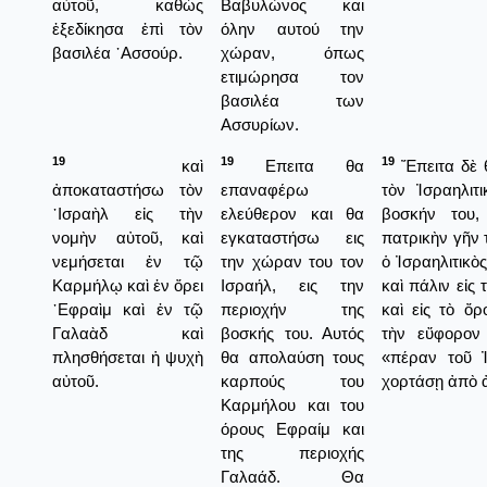
αὐτοῦ, καθὼς
Βαβυλώνος και
ἐξεδίκησα ἐπὶ τὸν
όλην αυτού την
βασιλέα ᾿Ασσούρ.
χώραν, όπως
ετιμώρησα τον
βασιλέα των
Ασσυρίων.
19
19
19
καὶ
Επειτα θα
Ἔπειτα δὲ 
ἀποκαταστήσω τὸν
επαναφέρω
τὸν Ἰσραηλιτ
᾿Ισραὴλ εἰς τὴν
ελεύθερον και θα
βοσκήν του,
νομὴν αὐτοῦ, καὶ
εγκαταστήσω εις
πατρικὴν γῆν 
νεμήσεται ἐν τῷ
την χώραν του τον
ὁ Ἰσραηλιτικὸ
Καρμήλῳ καὶ ἐν ὄρει
Ισραήλ, εις την
καὶ πάλιν εἰς
᾿Εφραὶμ καὶ ἐν τῷ
περιοχήν της
καὶ εἰς τὸ ὄρ
Γαλαὰδ καὶ
βοσκής του. Αυτός
τὴν εὔφορον
πλησθήσεται ἡ ψυχὴ
θα απολαύση τους
«πέραν τοῦ 
αὐτοῦ.
καρπούς του
χορτάσῃ ἀπὸ ἀ
Καρμήλου και του
όρους Εφραίμ και
της περιοχής
Γαλαάδ. Θα