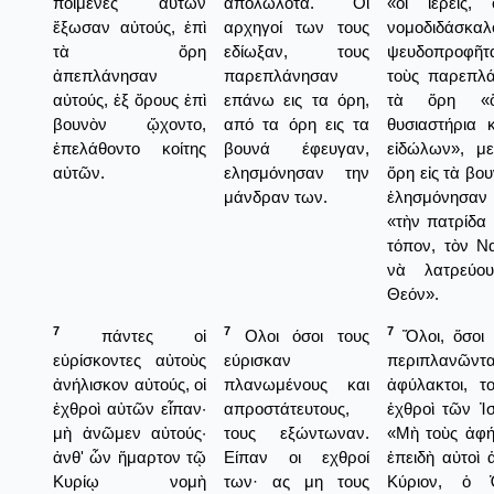
ποιμένες αὐτῶν
απολωλότα. Οι
«οἱ ἱερεῖς, 
ἔξωσαν αὐτούς, ἐπὶ
αρχηγοί των τους
νομοδιδ
τὰ ὄρη
εδίωξαν, τους
ψευδοπροφῆτα
ἀπεπλάνησαν
παρεπλάνησαν
τοὺς παρεπλ
αὐτούς, ἐξ ὄρους ἐπὶ
επάνω εις τα όρη,
τὰ ὅρη «
βουνὸν ᾤχοντο,
από τα όρη εις τα
θυσιαστήρια 
ἐπελάθοντο κοίτης
βουνά έφευγαν,
εἰδώλων», μ
αὐτῶν.
ελησμόνησαν την
ὅρη εἰς τὰ βο
μάνδραν των.
ἐλησμόνησαν
«τὴν πατρίδα 
τόπον, τὸν Ν
νὰ λατρεύου
Θεόν».
7
7
7
πάντες οἱ
Ολοι όσοι τους
Ὅλοι, ὅσοι 
εὑρίσκοντες αὐτοὺς
εύρισκαν
περιπλανῶντα
ἀνήλισκον αὐτούς, οἱ
πλανωμένους και
ἀφύλακτοι, τ
ἐχθροὶ αὐτῶν εἶπαν·
απροστάτευτους,
ἐχθροὶ τῶν Ἰ
μὴ ἀνῶμεν αὐτούς·
τους εξώντωναν.
«Μὴ τοὺς ἀφ
ἀνθ' ὧν ἥμαρτον τῷ
Είπαν οι εχθροί
ἐπειδὴ αὐτοὶ 
Κυρίῳ νομὴ
των· ας μη τους
Κύριον, ὁ Ὁ