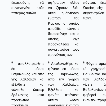
δικαιοσύνης τῷ
αφήσωμεν πλέον
πάντοτε δικ
συναγαγόντι τοὺς
να ζήσουν, διότι
Ὁποῖος εἶχε
πατέρας αὐτῶν.
αυτοί ημάρτησαν
συγκεντρώσει
ενώπιον του
των».
Κυρίου, ο οποίος
αποδίδει πάντοτε
δικαιοσύνην και ο
οποίος είχε
προσκαλέσει και
συγκεντρώσει τους
προγόνους των.
8
8
8
ἀπαλλοτριώθητε
Αποξενωθήτε και
Φύγετε ἀμέσ
ἐκ μέσου
φύγετε εκ μέσου
τὸ γρηγορώ
Βαβυλῶνος καὶ ἀπὸ
της Βαβυλώνος,
Βαβυλῶνα κα
γῆς Χαλδαίων καὶ
από την χώραν
τῶν Χαλδαίω
ἐξέλθατε καὶ
των Χαλδαίων.
γίνετε ἀ
γένεσθε ὥσπερ
Εξέλθετε και
Βαβυλωνίων 
δράκοντες κατὰ
φανήτε απέναντι
φοβεροὶ ὡ
πρόσωπον
αυτών ωσάν
ἐναντίον προ
προβάτων.
δράκοντες εναντίον