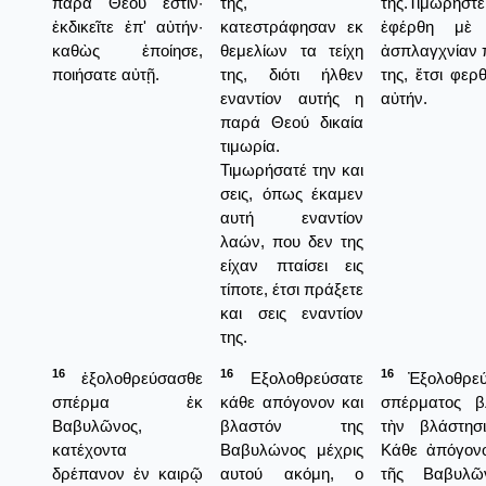
παρὰ Θεοῦ ἐστιν·
της,
της.Τιμωρ
ἐκδικεῖτε ἐπ' αὐτήν·
κατεστράφησαν εκ
ἐφέρθη μὲ 
καθὼς ἐποίησε,
θεμελίων τα τείχη
ἀσπλαγχνίαν 
ποιήσατε αὐτῇ.
της, διότι ήλθεν
της, ἔτσι φερ
εναντίον αυτής η
αὐτήν.
παρά Θεού δικαία
τιμωρία.
Τιμωρήσατέ την και
σεις, όπως έκαμεν
αυτή εναντίον
λαών, που δεν της
είχαν πταίσει εις
τίποτε, έτσι πράξετε
και σεις εναντίον
της.
16
16
16
ἐξολοθρεύσασθε
Εξολοθρεύσατε
Ἐξολοθρεύ
σπέρμα ἐκ
κάθε απόγονον και
σπέρματος β
Βαβυλῶνος,
βλαστόν της
τὴν βλάστησ
κατέχοντα
Βαβυλώνος μέχρις
Κάθε ἀπόγονο
δρέπανον ἐν καιρῷ
αυτού ακόμη, ο
τῆς Βαβυλῶ