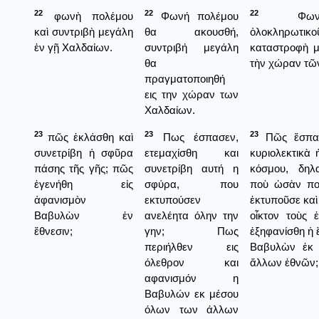
22
22
22
φωνὴ πολέμου
Φωνή πολέμου
Φωνὴ
καὶ συντριβὴ μεγάλη
θα ακουσθή,
ὁλοκληρωτικο
ἐν γῇ Χαλδαίων.
συντριβή μεγάλη
καταστροφὴ μ
θα
τὴν χώραν τῶ
πραγματοποιηθή
εις την χώραν των
Χαλδαίων.
23
23
23
πῶς ἐκλάσθη καὶ
Πως έσπασεν,
Πῶς ἔσπασ
συνετρίβη ἡ σφῦρα
ετεμαχίσθη και
κυριολεκτικὰ
πάσης τῆς γῆς; πῶς
συνετρίβη αυτή η
κόσμου, δηλ
ἐγενήθη εἰς
σφύρα, που
ποὺ ὡσὰν πο
ἀφανισμὸν
εκτυπούσεν
ἐκτυποῦσε καὶ
Βαβυλὼν ἐν
ανελέητα όλην την
οἶκτον τοὺς 
ἔθνεσιν;
γην; Πως
ἐξηφανίσθη ἡ 
περιήλθεν εις
Βαβυλὼν ἐκ 
όλεθρον και
ἄλλων ἐθνῶν;
αφανισμόν η
Βαβυλών εκ μέσου
όλων των άλλων