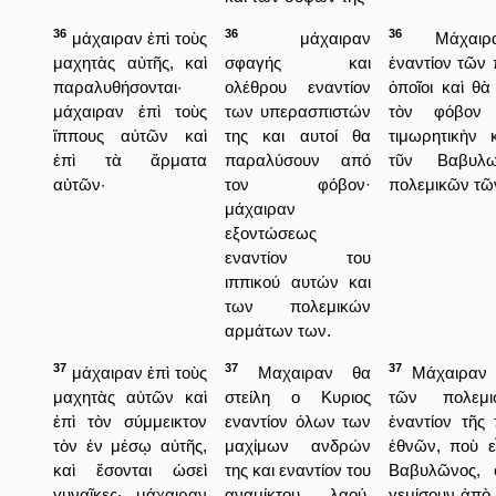
36
36
36
μάχαιραν ἐπὶ τοὺς
μάχαιραν
Μάχαιραν
μαχητὰς αὐτῆς, καὶ
σφαγής και
ἐναντίον τῶν 
παραλυθήσονται·
ολέθρου εναντίον
ὁποῖοι καὶ θ
μάχαιραν ἐπὶ τοὺς
των υπερασπιστών
τὸν φόβον 
ἵππους αὐτῶν καὶ
της και αυτοί θα
τιμωρητικὴν 
ἐπὶ τὰ ἅρματα
παραλύσουν από
τῦν Βαβυλ
αὐτῶν·
τον φόβον·
πολεμικῶν τῶ
μάχαιραν
εξοντώσεως
εναντίον του
ιππικού αυτών και
των πολεμικών
αρμάτων των.
37
37
37
μάχαιραν ἐπὶ τοὺς
Μαχαιραν θα
Μάχαιραν τ
μαχητὰς αὐτῶν καὶ
στείλη ο Κυριος
τῶν πολεμ
ἐπὶ τὸν σύμμεικτον
εναντίον όλων των
ἐναντίον τῆς
τὸν ἐν μέσῳ αὐτῆς,
μαχίμων ανδρών
ἐθνῶν, ποὺ ε
καὶ ἔσονται ὡσεὶ
της και εναντίον του
Βαβυλῶνος, 
γυναῖκες· μάχαιραν
αναμίκτου λαού,
γεμίσουν ἀπὸ 