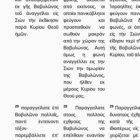
ἐκ γῆς Βαβυλῶνος
από εκείνους, οι
Ἰσραηλῖτες ἐκ
τοῦ ἀναγγεῖλαι εἰς
οποίοι πανικόβλητοι
φεύγουν πανι
Σιὼν τὴν ἐκδίκησιν
φεύγουν και
Βαβυλῶνα δ
παρὰ Κυρίου Θεοῦ
προσπαθούν να
φωνές, οἱ ὁπ
ἡμῶν.
σωθούν μακράν
εἰς τὴν Σιὼ
από την χώραν της
εἴδησιν περὶ τ
Βαβυλώνος. Αυτή
τῆς Βαβυλῶν
όμως η φωνή
Κυρίου, τοῦ ἀ
αναγγέλλει εις την
Σιών την τιμωρίαν
της Βαβυλώνος,
που ήλθεν εκ
μέρους Κυρίου του
Θεού μας.
29
29
29
παραγγείλατε ἐπὶ
Παραγγείλατε
Παραγγείλατ
Βαβυλῶνα πολλοῖς,
στους πολλούς
δυνατοὺς ἐχθ
παντὶ ἐντείνοντι
εχθρούς της
κατὰ τῆς Β
τόξον·
Βαβυλώνος να
ἰδιαιτέρως εἰ
παρεμβάλλετε ἐπ'
επέλθουν εναντίον
χειρίζεται μὲ