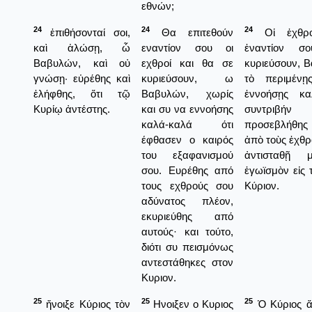
εθνών;
24
24
24
ἐπιθήσονταί σοι,
Θα επιτεθούν
Οἱ ἐχθρο
καὶ ἁλώσῃ, ὦ
εναντίον σου οι
ἐναντίον 
Βαβυλών, καὶ οὐ
εχθροί και θα σε
κυριεύσουν, 
γνώσῃ· εὑρέθης καὶ
κυριεύσουν, ω
τὸ περιμένῃ
ἐλήφθης, ὅτι τῷ
Βαβυλών, χωρίς
ἐννοήσῃς κ
Κυρίῳ ἀντέστης.
και συ να εννοήσης
συντριβήν
καλά-καλά ότι
προσεβλήθης
έφθασεν ο καιρός
ἀπὸ τοὺς ἐχθρο
του εξαφανισμού
ἀντισταθῇ 
σου. Ευρέθης από
ἐγωϊσμὸν εἰς
τους εχθρούς σου
Κύριον.
αδύνατος πλέον,
εκυριεύθης από
αυτούς· και τούτο,
διότι συ πεισμόνως
αντεστάθηκες στον
Κυριον.
25
25
25
ἤνοιξε Κύριος τὸν
Ηνοιξεν ο Κυριος
Ὁ Κύριος ἄν