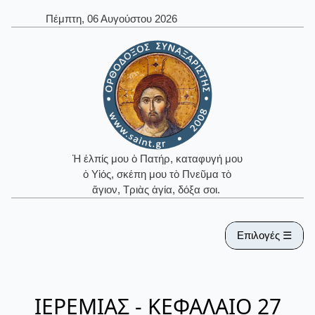
Πέμπτη, 06 Αυγούστου 2026
Ἡ ἐλπίς μου ὁ Πατήρ, καταφυγή μου
ὁ Υἱός, σκέπη μου τὸ Πνεῦμα τὸ
ἅγιον, Τριὰς ἁγία, δόξα σοι.
Επιλογές ☰
ΙΕΡΕΜΙΑΣ - ΚΕΦΑΛΑΙΟ 27