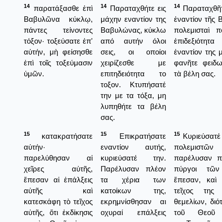
14
14
14
παρατάξασθε ἐπὶ
Παραταχθήτε εις
Παραταχθῆτε
Βαβυλῶνα κύκλῳ,
μάχην εναντίον της
ἐναντίον τῆς 
πάντες τείνοντες
Βαβυλώνας, κύκλω
πολεμισταὶ π
τόξον· τοξεύσατε ἐπ'
από αυτήν όλοι
ἐπιδεξιότητ
αὐτήν, μὴ φείσησθε
σεις, οι οποίοι
ἐναντίον της 
ἐπὶ τοῖς τοξεύμασιν
χειρίζεσθε με
φανῆτε φειδω
ὑμῶν.
επιτηδειότητα το
τὰ βέλη σας.
τοξον. Κτυπήσατέ
την με τα τόξα, μη
λυπηθήτε τα βέλη
σας.
15
15
15
κατακρατήσατε
Επικρατήσατε
Κυριεύσατέ 
αὐτήν·
εναντίον αυτής,
πολεμιστῶν
παρελύθησαν αἱ
κυριεύσατέ την.
παρέλυσαν πλ
χεῖρες αὐτῆς,
Παρέλυσαν πλέον
πύργοι τῶν
ἔπεσαν αἱ ἐπάλξεις
τα χέρια των
ἔπεσαν, καὶ
αὐτῆς καὶ
κατοίκων της,
τεῖχος της
κατεσκάφη τὸ τεῖχος
εκρημνίσθησαν αι
θεμελίων, διότ
αὐτῆς, ὅτι ἐκδίκησις
οχυραί επάλξεις
τοῦ Θεοῦ