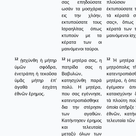
σας επηδούσατε
πλούσιον 
ωσάν τα μοσχάρια
ἐκτυπούσατε τ
εις την χλόην,
τὰ κέρατά σ
εκτυπούσατε τους
σας», ὅπως
Ισραηλίτας όπως
κέρατά των 
κτυπούν με τα
μαινόμενοι ἰσχ
κέρατα των οι
μαινόμενοι ταύροι.
12
12
12
ᾐσχύνθη ἡ μήτηρ
Η μητέρα σας, η
Ἡ μητέρα 
ὑμῶν σφόδρα,
πατρίδα σας η
μητρόπολις τ
ἐνετράπη ἡ τεκοῦσα
Βαβυλών,
κατεντροπιά
ὑμᾶς μήτηρ ἐπ'
κατησχύνθη παρά
μητέρα, ἡ ὁπο
ἀγαθὰ ἐσχάτη
πολύ. Η μητέρα,
ἐγέμισεν ἀπ
ἐθνῶν ἔρημος.
που σας εγέννησε,
καταισχύνην 
κατεντροπιάσθηκε
τὰ πλούτη ποὺ
δια την στέρησιν
ὁποία ὑπῆρξε
των αγαθών.
ἐθνῶν, κατή
Κατήντησεν έρημος
τελευταία τῶν
και τελευταία
μεταξύ όλων των