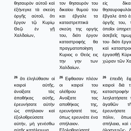
θησαυρὸν αὐτοῦ καὶ
τον θησαυρόν του
εἰς δίκα
ἐξήνεγκε τὰ σκεύη
δικαίου θυμού του
θησαυροφυλ
ὀργῆς αὐτοῦ, ὅτι
και έβγαλε τα
ἔβγαλε ἀπὸ ἐ
ἔργον τῷ Κυρίῳ
καταστρεπτικά
ὀργῆς του, 
Θεῷ ἐν γῇ
σκεύη της οργής
ὁποῖοι ὑπηρετ
Χαλδαίων,
του, διότι έργον
ἀσεβεῖς τιμω
καταστροφής θα
του· διότι ἔργ
πραγματοποίηση
καὶ καταστρο
Κυριος ο Θεός εις
ἐργασθῇ Κύρι
την γην των
χώραν τῶν Χα
Χαλδαίων.
26
26
26
ὅτι ἐληλύθασιν οἱ
Εφθασαν πλέον
ἐπειδὴ ἔφ
καιροὶ αὐτῆς.
οι καιροί του
καιροὶ διὰ 
ἀνοίξατε τὰς
ολέθρου της.
καταστροφήν 
ἀποθήκας αὐτῆς,
Ανοίξατε τας
λεηλατήσατε 
ἐρευνήσατε αὐτὴν
αποθήκας της,
ἀγαθῶν τῆ
ὡς σπήλαιον καὶ
ερευνήσατέ τας,
ἐρευνήσατε 
ἐξολοθρεύσατε
όπως ερευνάτε ένα
πόλιν, ὅπω
αὐτήν, μὴ γενέσθω
σπήλαιον.
σπήλαια, καὶ
αὐτῆς κατάλειμμα.
Εξολοθρεύσατέ
ὁλοσχερῶς· 