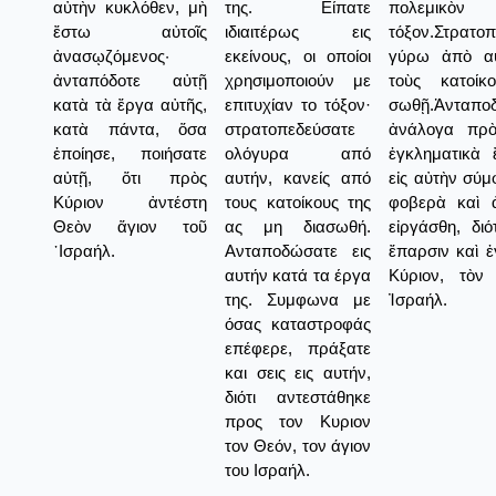
αὐτὴν κυκλόθεν, μὴ
της. Είπατε
πολεμικὸν
ἔστω αὐτοῖς
ιδιαιτέρως εις
τόξον.Στρατο
ἀνασῳζόμενος·
εκείνους, οι οποίοι
γύρω ἀπὸ αὐ
ἀνταπόδοτε αὐτῇ
χρησιμοποιούν με
τοὺς κατοί
κατὰ τὰ ἔργα αὐτῆς,
επιτυχίαν το τόξον·
σωθῇ.Ἀνταπο
κατὰ πάντα, ὅσα
στρατοπεδεύσατε
ἀνάλογα πρὸ
ἐποίησε, ποιήσατε
ολόγυρα από
ἐγκληματικὰ 
αὐτῇ, ὅτι πρὸς
αυτήν, κανείς από
εἰς αὐτὴν σύ
Κύριον ἀντέστη
τους κατοίκους της
φοβερὰ καὶ 
Θεὸν ἅγιον τοῦ
ας μη διασωθή.
εἰργάσθη, διό
᾿Ισραήλ.
Ανταποδώσατε εις
ἔπαρσιν καὶ 
αυτήν κατά τα έργα
Κύριον, τὸν
της. Συμφωνα με
Ἰσραήλ.
όσας καταστροφάς
επέφερε, πράξατε
και σεις εις αυτήν,
διότι αντεστάθηκε
προς τον Κυριον
τον Θεόν, τον άγιον
του Ισραήλ.