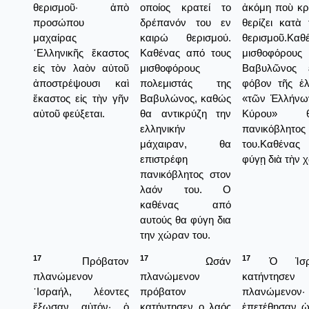
θερισμοῦ· ἀπὸ
οποίος κρατεί το
ἀκόμη ποὺ κρ
προσώπου
δρέπανόν του εν
θερίζει κατὰ
μαχαίρας
καιρώ θερισμού.
θερισμοῦ.Κα
῾Ελληνικῆς ἕκαστος
Καθένας από τους
μισθοφόρους
εἰς τὸν λαὸν αὐτοῦ
μισθοφόρους
Βαβυλῶνος 
ἀποστρέψουσι καὶ
πολεμιστάς της
φόβον τῆς ἑλ
ἕκαστος εἰς τὴν γῆν
Βαβυλώνος, καθώς
«τῶν Ἑλλήνω
αὐτοῦ φεύξεται.
θα αντικρύζη την
Κύρου» θ
ελληνικήν
πανικόβλητο
μάχαιραν, θα
του.Καθένας
επιστρέφη
φύγῃ διὰ τὴν 
πανικόβλητος στον
λαόν του. Ο
καθένας από
αυτούς θα φύγη δια
την χώραν του.
17
17
17
Πρόβατον
Ωσάν
Ὁ Ἰσραη
πλανώμενον
πλανώμενον
κατήντησε
᾿Ισραήλ, λέοντες
πρόβατον
πλανώμενον· 
ἔξωσαν αὐτόν· ὁ
κατήντησεν ο λαός
ἐπετέθησαν ὡ