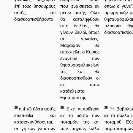
ἐπὶ τοὺς θησαυροὺς
που ευρίσκεται εν
ὅπως οἱ γυνα
αὐτῆς, καὶ
μέσω αυτής. Ολοι
τιμωρητικὴν 
διασκορπισθήσονται.
θα καταληφθούν
θησαυροφυλα
από δειλίαν, θα
πλούσιοι θ
γίνουν δειλοί, όπως
διασκορπισθο
αι γυναίκες.
Μαχαιραν θα
αποστείλη ο Κυριος
εναντίον των
θησαυροφυλακείων
της και θα
διασκορπισθούν οι
εις αυτά
κατάκλειστοι
θησαυροί της.
38
38
38
ἐπὶ τῷ ὕδατι αὐτῆς
Είχε πεποίθησιν
Ἡ Βαβυλὼν 
ἐπεποίθει καὶ
εις τα ύδατα των
εἰς τὰ πολλὰ 
καταισχυνθήσονται,
ποταμών της και
ποταμοῦ Εὐ
ὅτι γῆ τῶν γλυπτῶν
των πηγών, αλλά
παραποτά