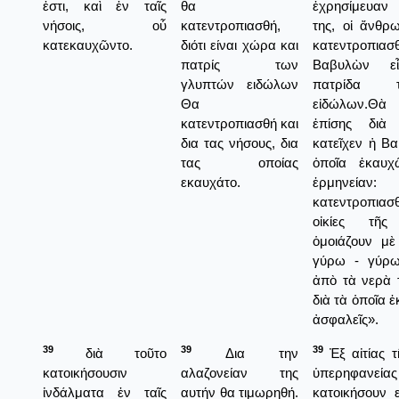
ἐστι, καὶ ἐν ταῖς
θα
ἐχρησίμευαν
νήσοις, οὗ
κατεντροπιασθή,
της, οἱ ἄνθρ
κατεκαυχῶντο.
διότι είναι χώρα και
κατεντροπι
πατρίς των
Βαβυλὼν ε
γλυπτών ειδώλων
πατρίδα 
Θα
εἰδώλων.Θὰ 
κατεντροπιασθή και
ἐπίσης διὰ
δια τας νήσους, δια
κατεῖχεν ἡ Βα
τας οποίας
ὁποῖα ἐκαυχ
εκαυχάτο.
ἑρμην
κατεντροπιασ
οἰκίες τῆ
ὁμοιάζουν μὲ 
γύρω - γύρω
ἀπὸ τὰ νερὰ 
διὰ τὰ ὁποῖα 
ἀσφαλεῖς».
39
39
39
διὰ τοῦτο
Δια την
Ἐξ αἰτίας τ
κατοικήσουσιν
αλαζονείαν της
ὑπερηφανεία
ἰνδάλματα ἐν ταῖς
αυτήν θα τιμωρηθή.
κατοικήσουν 