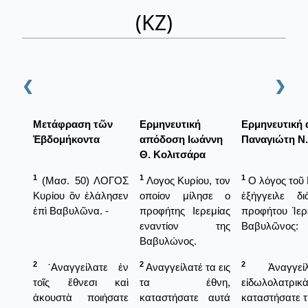
(ΚΖ)
❮
❯
Μετάφραση τῶν
Ερμηνευτική
Ερμηνευτική
Ἑβδομήκοντα
απόδοση Ιωάννη
Παναγιώτη Ν
Θ. Κολιτσάρα
1
1
1
(Μασ. 50) ΛΟΓΟΣ
Λογος Κυρίου, τον
Ο λόγος τοῦ 
Κυρίου ὃν ἐλάλησεν
οποίον μίλησε ο
ἐξήγγειλε δ
ἐπὶ Βαβυλῶνα. -
προφήτης Ιερεμίας
προφήτου Ἱερε
εναντίον της
Βαβυλῶνος:
Βαβυλώνος.
2
2
2
᾿Αναγγείλατε ἐν
Αναγγείλατέ τα εις
Ἀναγγεί
τοῖς ἔθνεσι καὶ
τα έθνη,
εἰδωλολα
ἀκουστὰ ποιήσατε
καταστήσατε αυτά
καταστήσατε τ