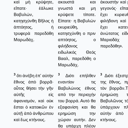
καὶ μὴ κρύψητε,
ακουστά και
ἀκουστὴν καὶ
εἴπατε· ἑάλωκε
γνωστά και μη
γεγονός· εἴ
Βαβυλών,
κρύψετε τίποτε.
ἔχει κυριε
κατῃσχύνθη Βῆλος ἡ
Είπατε· η Βαβυλών
φιλήδονη καὶ
ἀπτόητος, ἡ
εκυριεύθη,
ἔχει κατε
τρυφερὰ παρεδόθη
κατησχύνθη ο πριν
ἀνώτατος εἰδ
Μαρωδάχ.
απτόητος, ο
Μαριοδάχ
φιλήδονος
παρεδόθη».
ειδωλικός Θεός
Βααλ, παρεδόθη ο
Μαρωδάχ.
3
3
3
ὅτι ἀνέβη ἐπ' αὐτὴν
Διότι επήλθεν
Διότι ἐξεστ
ἔθνος ἀπὸ βορρᾶ·
εναντίον τις
της ἔθνος, 
οὗτος θήσει τὴν γῆν
Βαβυλώνος έθνος
τὸν βορρᾶν.
αὐτῆς εἰς
από την περιοχήν
ἐρημώσῃ 
ἀφανισμόν, καὶ οὐκ
του βορρά. Αυτό θα
Βαβυλῶνος τό
ἔσται ὁ κατοικῶν ἐν
εξαφανίση και θα
ὑπάρχουν πλ
αὐτῇ ἀπὸ ἀνθρώπου
ερημώση την
αὐτὴν ἀπὸ 
καὶ ἕως κτήνους.
χώραν αυτήν. Δεν
κτήνους.
θα υπάρχη πλέον