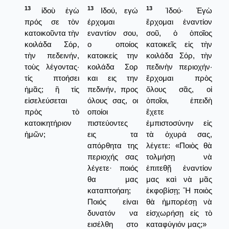
13
13
13
ἰδοὺ ἐγὼ
Ιδού, εγώ
Ἰδού· Ἐγὼ
πρός σε τὸν
έρχομαι
ἔρχομαι ἐναντίον
κατοικοῦντα τὴν
εναντίον σου,
σοῦ, ὁ ὁποῖος
κοιλάδα Σόρ,
ο οποίος
κατοικεῖς εἰς τὴν
τὴν πεδεινήν,
κατοικείς την
κοιλάδα Σόρ, τὴν
τοὺς λέγοντας·
κοιλάδα Σορ
πεδινὴν περιοχήν·
τίς πτοήσει
και εις την
ἔρχομαι πρὸς
ἡμᾶς; ἢ τίς
πεδινήν, προς
ὅλους σᾶς, οἱ
εἰσελεύσεται
όλους σας, οι
ὁποῖοι, ἐπειδὴ
πρὸς τὸ
οποίοι
ἔχετε
κατοικητήριον
πιστεύοντες
ἐμπιστοσύνην εἰς
ἡμῶν;
εις τα
τὰ ὀχυρά σας,
απόρθητα της
λέγετε: «Ποιὸς θὰ
περιοχής σας
τολμήσῃ νὰ
λέγετε· ποιός
ἐπιτεθῇ ἐναντίον
θα μας
μας καὶ νὰ μᾶς
καταπτοήαη;
ἐκφοβίσῃ; Ἢ ποιὸς
Ποιός είναι
θὰ ἠμπορέσῃ νὰ
δυνατόν να
εἰσχωρήσῃ εἰς τὸ
εισέλθη στο
καταφύγιόν μας;»