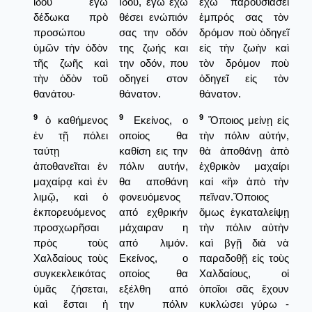
ἰδοὺ ἐγὼ
Ιδού, εγώ έχω
ἔχω παρουσιάσει
δέδωκα πρὸ
θέσει ενώπιόν
ἐμπρός σας τὸν
προσώπου
σας την οδόν
δρόμον ποὺ ὁδηγεῖ
ὑμῶν τὴν ὁδὸν
της ζωής και
εἰς τὴν ζωὴν καὶ
τῆς ζωῆς καὶ
την οδόν, που
τὸν δρόμον ποὺ
τὴν ὁδὸν τοῦ
οδηγεί στον
ὁδηγεῖ εἰς τὸν
θανάτου·
θάνατον.
θάνατον.
9
9
9
ὁ καθήμενος
Εκείνος, ο
Ὅποιος μείνῃ εἰς
ἐν τῇ πόλει
οποίος θα
τὴν πόλιν αὐτήν,
ταύτῃ
καθίση εις την
θὰ ἀποθάνῃ ἀπὸ
ἀποθανεῖται ἐν
πόλιν αυτήν,
ἐχθρικὸν μαχαίρι
μαχαίρᾳ καὶ ἐν
θα αποθάνη
καί «ἢ» ἀπὸ τὴν
λιμῷ, καὶ ὁ
φονευόμενος
πεῖναν.Ὅποιος
ἐκπορευόμενος
από εχθρικήν
ὅμως ἐγκαταλείψῃ
προσχωρῆσαι
μάχαιραν η
τὴν πόλιν αὐτὴν
πρὸς τοὺς
από λιμόν.
καὶ βγῇ διὰ νὰ
Χαλδαίους τοὺς
Εκείνος, ο
παραδοθῇ εἰς τοὺς
συγκεκλεικότας
οποίος θα
Χαλδαίους, οἱ
ὑμᾶς ζήσεται,
εξέλθη από
ὁποῖοι σᾶς ἔχουν
καὶ ἔσται ἡ
την πόλιν
κυκλώσει γύρω -