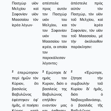
Πασχὼρ υἱὸν
απέστειλε
ἀπέστειλε πρὸς
Μελχίου καὶ
προς αυτόν
αὐτὸν τὸν
Σοφονίαν υἱὸν
τον Πασχώρ
Πασχώρ, τὸν υἱὸν
Μαασαίου τὸν
υιόν του
τοῦ Μελχίου, καὶ
ἱερέα λέγων·
Μελχίου, και
τὸν ἱερέα
τον Σοφονίαν
Σοφονίαν, τὸν υἱὸν
υιόν του
τοῦ Μαασαίου, μὲ
Μαασαίου τον
τὴν ἀκόλουθον
ιερέα, οι οποίοι
παράκλησιν:
τον
παρεκάλεσαν
λέγοντες·
2
2
2
ἐπερώτησον
Ερώτησε δι'
«Ἐρώτησε,
περὶ ἡμῶν τὸν
ημάς τον
ζήτησε τὴν
Κύριον, ὅτι
Κυριον, διότι ο
συμβουλὴν τοῦ
βασιλεὺς
βασιλεύς της
Κυρίου δι' ἡμᾶς,
Βαβυλῶνος
Βαβυλώνος
διότι ὁ
ἐφέστηκεν ἐφ'
επήλθεν
Ναβουχοδονόσορ,
ἡμᾶς, εἰ ποιήσει
εναντίον μας
ὁ βασιλιᾶς τῆς
Κύριος κατὰ
και έφθασεν,
Βαβυλῶνος,