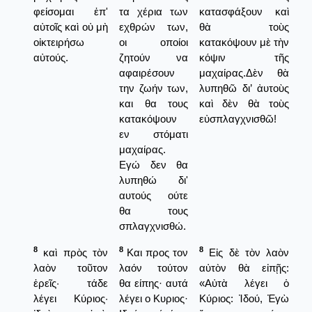
φείσομαι ἐπ'
τα χέρια των
κατασφάξουν καὶ
αὐτοῖς καὶ οὐ μὴ
εχθρών των,
θὰ τοὺς
οἰκτειρήσω
οι οποίοι
κατακόψουν μὲ τὴν
αὐτούς.
ζητούν να
κόψιν τῆς
αφαιρέσουν
μαχαίρας.Δὲν θὰ
την ζωήν των,
λυπηθῶ δι’ ἀυτοὺς
και θα τους
καὶ δὲν θὰ τοὺς
κατακόψουν
εὐσπλαγχνισθῶ!
εν στόματι
μαχαίρας.
Εγώ δεν θα
λυπηθώ δι'
αυτούς ούτε
θα τους
σπλαγχνισθώ.
8
8
8
καὶ πρὸς τὸν
Και προς τον
Εἰς δὲ τὸν λαὸν
λαὸν τοῦτον
λαόν τούτον
αὐτὸν θὰ εἰπῇς:
ἐρεῖς· τάδε
θα είπης· αυτά
«Αὐτὰ λέγει ὁ
λέγει Κύριος·
λέγει ο Κυριος·
Κύριος: Ἰδού, Ἐγὼ