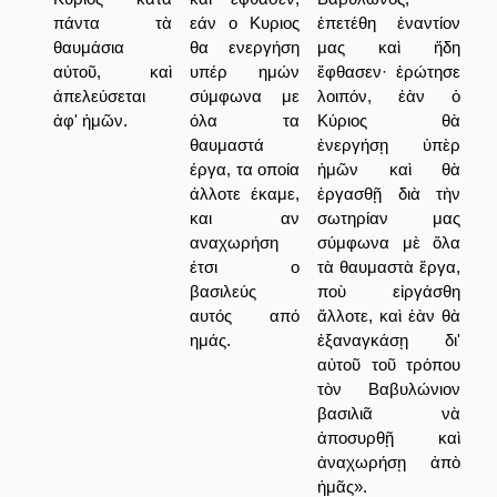
πάντα τὰ
εάν ο Κυριος
ἐπετέθη ἐναντίον
θαυμάσια
θα ενεργήση
μας καὶ ἤδη
αὐτοῦ, καὶ
υπέρ ημών
ἔφθασεν· ἐρώτησε
ἀπελεύσεται
σύμφωνα με
λοιπόν, ἐὰν ὁ
ἀφ' ἡμῶν.
όλα τα
Κύριος θὰ
θαυμαστά
ἐνεργήσῃ ὑπὲρ
έργα, τα οποία
ἡμῶν καὶ θὰ
άλλοτε έκαμε,
ἐργασθῇ διὰ τὴν
και αν
σωτηρίαν μας
αναχωρήση
σύμφωνα μὲ ὅλα
έτσι ο
τὰ θαυμαστὰ ἔργα,
βασιλεύς
ποὺ εἰργάσθη
αυτός από
ἄλλοτε, καὶ ἐὰν θὰ
ημάς.
ἐξαναγκάσῃ δι'
αὐτοῦ τοῦ τρόπου
τὸν Βαβυλώνιον
βασιλιᾶ νὰ
ἀποσυρθῇ καὶ
ἀναχωρήσῃ ἀπὸ
ἡμᾶς».