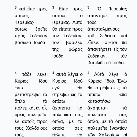
3
3
3
καὶ εἶπε πρὸς
Είπε προς
Ὁ Ἱερεμίας
αὐτοὺς
αυτούς ο
ἀπάντησε πρὸς
῾Ιερεμίας·
Ιερεμίας. Αυτά
τοὺς
οὕτως ἐρεῖτε
θα είπετε προς
ἀπεσταλμένους
πρὸς Σεδεκίαν
τον Σεδεκίαν,
τοῦ Σεδεκία καὶ
βασιλέα ᾿Ιούδα·
τον βασιλέα
εἶπεν: «Ἔτσι θὰ
της χώρας
ἀπαντήσετε εἰς τὸν
Ιούδα·
Σεδεκίαν, τὸν
βασιλιᾶ τοῦ Ἰούδα.
4
4
4
τάδε λέγει
αυτά λέγει ο
Αὐτὰ λέγει ὁ
Κύριος· ἰδοὺ
Κυριος· Ιδού
Κύριος: Ἰδού, Ἐγὼ
ἐγὼ
εγώ θα
θὰ στρέψω εἰς τὰ
μεταστρέψω τὰ
στρέψω εις τα
ὀπίσω «θὰ
ὅπλα τὰ
οπίσω
καταστήσω
πολεμικά, ἐν οἷς
άχρηστα τα
ἄχρηστα» τὰ
ὑμεῖς πολεμεῖτε
πολεμικά σας
πολεμικά σας
ἐν αὐτοῖς πρὸς
όπλα, με τα
ὅπλα, μὲ τὰ ὁποῖα
τοὺς Χαλδαίους
οποία σεις
πολεμεῖτε ἐναντίον
τοὺς
θέλετε να
τῶν Χαλδαίων, οἱ