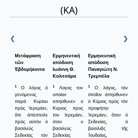
(ΚΑ)
❮
❯
Μετάφραση
Ερμηνευτική
Ερμηνευτική
τῶν
απόδοση
απόδοση
Ἑβδομήκοντα
Ιωάννη Θ.
Παναγιώτη Ν.
Κολιτσάρα
Τρεμπέλα
1
1
1
Ο λόγος ὁ
Λογος τον
Ο λόγος, τὸν
γενόμενος
οποίον
ὁποῖον ἀπηύθυνεν
παρὰ Κυρίου
απηύθυνεν ο
ὁ Κύριος πρὸς τὸν
πρὸς ῾Ιερεμίαν,
Κυριος προς
προφήτην
ὅτε ἀπέστειλε
τον Ιερεμίαν,
Ἱερεμίαν, ὅταν ὁ
πρὸς αὐτὸν ὁ
όταν ο
Σεδεκίας, ὁ
βασιλεὺς
βασιλεύς
βασιλιᾶς τῆς
Σεδεκίας τὸν
Σεδεκίας
Ἰουδαίας,