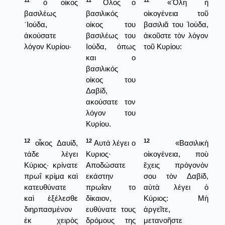
11
11
11
ὁ οἶκος
Ολος ο
«Ὅλη ἡ
βασιλέως
βασιλικός
οἰκογένεια τοῦ
᾿Ιούδα,
οίκος του
βασιλιᾶ του Ἰούδα,
ἀκούσατε
βασιλέως του
ἀκοῦστε τὸν λόγον
λόγον Κυρίου·
Ιούδα, όπως
τοῦ Κυρίου:
και ο
βασιλικός
οίκος του
Δαβίδ,
ακούσατε τον
λόγον του
Κυρίου.
12
12
12
οἶκος Δαυίδ,
Αυτά λέγει ο
«Βασιλικὴ
τάδε λέγει
Κυριος·
οἰκογένεια, ποὺ
Κύριος· κρίνατε
Αποδώσατε
ἔχεις πρόγονόν
πρωΐ κρίμα καὶ
εκάστην
σου τὸν Δαβίδ,
κατευθύνατε
πρωΐαν το
αὐτὰ λέγει ὁ
καὶ ἐξέλεσθε
δίκαιον,
Κύριος: Μὴ
διηρπασμένον
ευθύνατε τους
ἀργεῖτε,
ἐκ χειρὸς
δρόμους της
μετανοῆστε