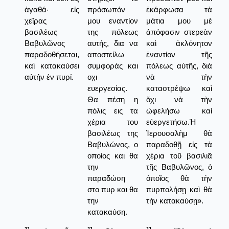
ἀγαθά· εἰς
πρόσωπόν
ἐκάρφωσα τὰ
χεῖρας
μου εναντίον
μάτια μου μὲ
βασιλέως
της πόλεως
ἀπόφασιν στερεὰν
Βαβυλῶνος
αυτής, δια να
καὶ ἀκλόνητον
παραδοθήσεται,
αποστείλω
ἐναντίον τῆς
καὶ κατακαύσει
συμφοράς και
πόλεως αὐτῆς, διὰ
αὐτήν ἐν πυρί.
οχι
νὰ τὴν
ευεργεσίας.
καταστρέψω καὶ
Θα πέση η
ὄχι νὰ τὴν
πόλις εις τα
ὠφελήσω καὶ
χέρια του
εὐεργετήσω.Ἡ
βασιλέως της
Ἱερουσαλὴμ θὰ
Βαβυλώνος, ο
παραδοθῇ εἰς τὰ
οποίος και θα
χέρια τοῦ βασιλιᾶ
την
τῆς Βαβυλῶνος, ὁ
παραδώση
ὁποῖος θὰ τὴν
στο πυρ και θα
πυρπολήσῃ καὶ θὰ
την
τὴν κατακαύσῃ».
κατακαύση.