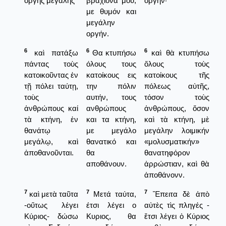
ὀργῆς μεγάλης
βραχίονά μου,
ὀργήν·
με θυμόν και
μεγάλην
οργήν.
6
6
6
καὶ πατάξω
Θα κτυπήσω
καὶ θὰ κτυπήσω
πάντας τοὺς
όλους τους
ὅλους τοὺς
κατοικοῦντας ἐν
κατοίκους εις
κατοίκους τῆς
τῇ πόλει ταύτῃ,
την πόλιν
πόλεως αὐτῆς,
τοὺς
αυτήν, τους
τόσον τοὺς
ἀνθρώπους καί
ανθρώπους
ἀνθρώπους, ὅσον
τὰ κτήνη, ἐν
και τα κτήνη,
καὶ τὰ κτήνη, μὲ
θανάτῳ
με μεγάλο
μεγάλην λοιμικήν
μεγάλῳ, καὶ
θανατικό και
«μολυσματικήν»
ἀποθανοῦνται.
θα
θανατηφόρον
αποθάνουν.
ἀρρώστιαν, καὶ θὰ
ἀποθάνονν.
7
7
7
καὶ μετὰ ταῦτα
Μετά ταύτα,
Ἔπειτα δὲ ἀπὸ
-οὕτως λέγει
έτσι λέγει ο
αὐτὲς τὶς πληγές -
Κύριος- δώσω
Κυριος, θα
ἔτσι λέγει ὁ Κύριος