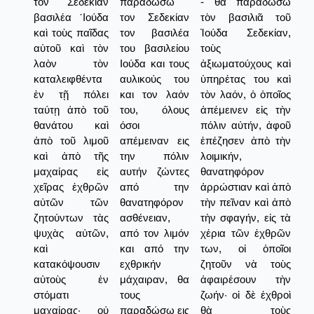
τὸν Σεδεκίαν
παραδώσω
- θὰ παραδώσω
βασιλέα ᾿Ιούδα
τον Σεδεκίαν
τὸν βασιλιᾶ τοῦ
καὶ τοὺς παῖδας
τον βασιλέα
Ἰούδα Σεδεκίαν,
αὐτοῦ καὶ τὸν
του βασιλείου
τοὺς
λαὸν τὸν
Ιούδα και τους
ἀξιωματούχους καὶ
καταλειφθέντα
αυλικούς του
ὑπηρέτας του καὶ
ἐν τῇ πόλει
και τον λαόν
τὸν λαόν, ὁ ὁποῖος
ταύτῃ ἀπὸ τοῦ
του, όλους
ἀπέμεινεν εἰς τὴν
θανάτου καὶ
όσοι
πόλιν αὐτήν, ἀφοῦ
ἀπὸ τοῦ λιμοῦ
απέμειναν εις
ἐπέζησεν ἀπὸ τὴν
καὶ ἀπὸ τῆς
την πόλιν
λοιμικήν,
μαχαίρας εἰς
αυτήν ζώντες
θανατηφόρον
χεῖρας ἐχθρῶν
από την
ἀρρώστιαν καὶ ἀπὸ
αὐτῶν τῶν
θανατηφόρον
τὴν πεῖναν καὶ ἀπὸ
ζητούντων τὰς
ασθένειαν,
τὴν σφαγήν, εἰς τὰ
ψυχὰς αὐτῶν,
από τον λιμόν
χέρια τῶν ἐχθρῶν
καὶ
και από την
των, οἱ ὁποῖοι
κατακόψουσιν
εχθρικήν
ζητοῦν νὰ τοὺς
αὐτοὺς ἐν
μάχαιραν, θα
ἀφαιρέσουν τὴν
στόματι
τους
ζωήν· οἱ δὲ ἐχθροὶ
μαχαίρας· οὐ
παραδώσω εις
θὰ τοὺς