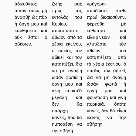
ἀδικοῦντος
ζωής σας
γρήγορα·
αὐτόν, ὅπως μὴ
προς τας
ἀποδῶστε κάθε
ἀναφθῇ ὡς πῦρ
εντολάς του
πρωῒ δικαιοσύνην,
ἡ ὀργή μου καὶ
Κυρίου,
φέρεσθε μὲ
καυθήσεται, καὶ
αποσπάσατε
εὐθύτητα καὶ
οὐκ ἔσται ὁ
αθώον από τα
εἰλικρίνειαν καὶ
σβέσων.
χέρια εκείνου,
γλυτῶστε τὸν
ο οποίος τον
ἀθῶον, ποὺ
αδικεί και τον
καταπιέζεται, ἀπὸ
καταπιέζει, δια
τὰ χέρια ἐκείνου, ὁ
να μη ανάψη
ὁποῖος τὸν ἀδικεῖ,
ωσάν φωτιά η
διὰ νὰ μὴ ἀνάψῃ
οργή μου και
ὡσὰν φωτιὰ ἡ
γίνη πυρκαϊά
ὀργή μου καὶ
μεγάλη και
φουντώσῃ καὶ γίνῃ
δεν θα
πυρκαϊά, ὁπότε
υπάρχη
κανεὶς δὲν θὰ εἶναι
κανείς, που θα
ἱκανὸς νὰ τὴν
ημπορέση να
σβήσῃ».
την σβήση.