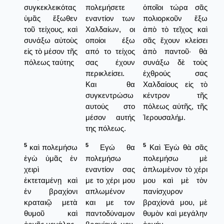
συγκεκλεικότας
πολεμήσετε
ὁποῖοι τώρα σᾶς
ὑμᾶς ἔξωθεν
εναντίον των
πολιορκοῦν ἔξω
τοῦ τείχους, καὶ
Χαλδαίων, οι
ἀπὸ τὸ τεῖχος καὶ
συνάξω αὐτοὺς
οποίοι έξω
σᾶς ἔχουν κλείσει
εἰς τὸ μέσον τῆς
από το τείχος
ἀπὸ παντοῦ· θὰ
πόλεως ταύτης
σας έχουν
συνάξω δὲ τοὺς
περικλείσει.
ἐχθρούς σας
Και θα
Χαλδαίους εἰς τὸ
συγκεντρώσω
κέντρον τῆς
αυτούς στο
πόλεως αὐτῆς, τῆς
μέσον αυτής
Ἱερουσαλήμ.
της πόλεως.
5
5
5
καὶ πολεμήσω
Εγώ θα
Καὶ Ἐγὼ θὰ σᾶς
ἐγὼ ὑμᾶς ἐν
πολεμήσω
πολεμήσω μὲ
χειρὶ
εναντίον σας
ἀπλωμένον τὸ χέρι
ἐκτεταμένῃ καὶ
με το χέρι μου
μου καὶ μὲ τὸν
ἐν βραχίονι
απλωμένον
πανίσχυρον
κραταιῷ μετὰ
και με τον
βραχίονά μου, μὲ
θυμοῦ καὶ
παντοδύναμον
θυμὸν καὶ μεγάλην