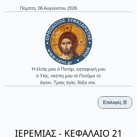
Πέμπτη, 06 Αυγούστου 2026
Ἡ ἐλπίς μου ὁ Πατήρ, καταφυγή μου
ὁ Υἱός, σκέπη μου τὸ Πνεῦμα τὸ
ἅγιον, Τριὰς ἁγία, δόξα σοι.
Επιλογές ☰
ΙΕΡΕΜΙΑΣ - ΚΕΦΑΛΑΙΟ 21