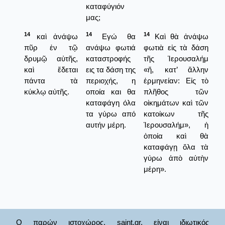
καταφύγιόν
μας;
14
14
14
καὶ ἀνάψω
Εγώ θα
Καὶ θὰ ἀνάψω
πῦρ ἐν τῷ
ανάψω φωτιά
φωτιὰ εἰς τὰ δάση
δρυμῷ αὐτῆς,
καταστροφής
τῆς Ἱερουσαλήμ
καὶ ἔδεται
εις τα δάση της
«ἤ, κατ’ ἄλλην
πάντα τὰ
περιοχής, η
ἑρμηνείαν: Εἰς τὸ
κύκλῳ αὐτῆς.
οποία και θα
πλῆθος τῶν
καταφάγη όλα
οἰκημάτων καὶ τῶν
τα γύρω από
κατοίκων τῆς
αυτήν μέρη.
Ἱερουσαλήμ», ἡ
ὁποία καὶ θὰ
καταφάγῃ ὅλα τὰ
γύρω ἀπὸ αὐτὴν
μέρη».
Ο παρών ιστοχώρος, saint.gr, είναι ιδιωτικός