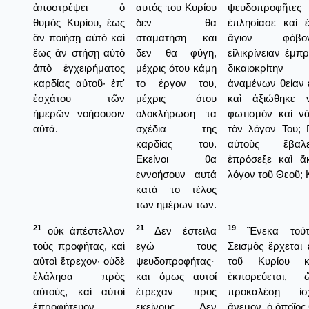
ἀποστρέψει ὁ
αυτός του Κυρίου
ψευδοπροφῆτε
θυμὸς Κυρίου, ἕως
δεν θα
ἐπλησίασε καὶ 
ἂν ποιήσῃ αὐτὸ καὶ
σταματήση και
ἅγιον φόβ
ἕως ἂν στήσῃ αὐτὸ
δεν θα φύγη,
εἰλικρίνειαν ἐμπρ
ἀπὸ ἐγχειρήματος
μέχρις ότου κάμη
δικαιοκρίτην
καρδίας αὐτοῦ· ἐπ'
το έργον του,
ἀναμένων θείαν 
ἐσχάτου τῶν
μέχρις ότου
καὶ ἀξιώθηκε 
ἡμερῶν νοήσουσιν
ολοκλήρωση τα
φωτισμὸν καὶ ν
αὐτά.
σχέδια της
τὸν λόγον Του; 
καρδίας του.
αὐτοὺς ἔβαλ
Εκείνοι θα
ἐπρόσεξε καὶ ἄ
εννοήσουν αυτά
λόγον τοῦ Θεοῦ; 
κατά το τέλος
των ημέρων των.
21
21
19
οὐκ ἀπέστελλον
Δεν έστειλα
Ἕνεκα τούτο
τοὺς προφήτας, καὶ
εγώ τους
Σεισμὸς ἔρχεται
αὐτοὶ ἔτρεχον· οὐδὲ
ψευδοπροφήτας·
τοῦ Κυρίου κ
ἐλάλησα πρὸς
και όμως αυτοί
ἐκπορεύεται,
αὐτούς, καὶ αὐτοὶ
έτρεχαν προς
προκαλέσῃ ἰσχ
ἐπροφήτευον.
εκείνους. Δεν
ἄνεμον, ὁ ὁποῖος