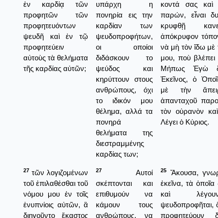
ἐν καρδίᾳ τῶν
υπάρχη η
κοντά σας καὶ
προφητῶν τῶν
πονηρία εις την
παρών, εἶναι δ
προφητευόντων
καρδίαν των
κρυφθῇ καν
ψευδῆ καὶ ἐν τῷ
ψευδοπροφήτων,
ἀπόκρυφον τόπο
προφητεύειν
οι οποίοι
νὰ μὴ τὸν ἴδω μὲ
αὐτοὺς τὰ θελήματα
διδάσκουν το
μου, ποὺ βλέπει
τῆς καρδίας αὐτῶν;
ψεύδος και
Μήπως Ἐγὼ δὲ
κηρύττουν στους
Ἐκεῖνος, ὁ Ὁποῖ
ανθρώπους, όχι
μὲ τὴν ἄπει
το ιδικόν μου
ἁπανταχοῦ παρο
θέλημα, αλλά τα
τὸν οὐρανὸν καὶ
πονηρά
Λέγει ὁ Κύριος.
θελήματα της
διεστραμμένης
καρδίας των;
27
27
25
τῶν λογιζομένων
Αυτοί
Ἄκουσα, γνωρ
τοῦ ἐπιλαθέσθαι τοῦ
σκέπτονται και
ἐκεῖνα, τὰ ὁποῖα
νόμου μου ἐν τοῖς
επιθυμούν να
καὶ λέγο
ἐνυπνίοις αὐτῶν, ἃ
κάμουν τους
ψευδοπροφῆται, 
διηγοῦντο ἕκαστος
ανθρώπους, να
προφητεύουν 