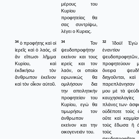
μέρους του
Κυρίου
προφητείας θα
σας συντρίψω,
λέγει ο Κυριος.
34
34
32
ὁ προφήτης καὶ οἱ
Τον
Ἰδού! Ἐγὼ 
ἱερεῖς καὶ ὁ λαός, οἳ
ψευδοπροφήτην
ἐναντίο
ἂν εἴπωσι· λῆμμα
εκείνον και τους
ψευδοπροφητῶν, 
Κυρίου, καὶ
ιερείς και τον
προφητεύουν 
ἐκδικήσω τὸν
λαόν, οι οποίοι
ὄνειρα ψευ
ἄνθρωπον ἐκεῖνον
ειρωνικώς θα
διηγοῦνται, καὶ
καὶ τὸν οἶκον αὐτοῦ.
ομιλήσουν δια
παρεπλάνησαν 
την απειλητικήν
μου μὲ τὰ ψεύδη
προφητείαν του
καυχησιολογίε
Κυρίου, εγώ θα
πλάνες των· ἀσ
τιμωρήσω τον
οὐδέποτε τοὺς ἀ
άνθρωπον
οὔτε καὶ καμμία
εκείνον και την
τοὺς ἔδωσα ἢ 
οικογενειάν του.
τοὺς ἀνέθ
ψευδοπροφῆτα