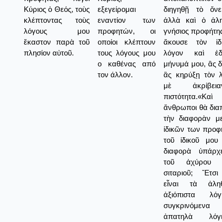
Κύριος ὁ Θεός, τοὺς
εξεγείρομαι
διηγηθῇ τὸ ὄνε
κλέπτοντας τοὺς
εναντίον των
ἀλλὰ καὶ ὁ ἀλη
λόγους μου
προφητών, οι
γνήσιος προφήτης
ἕκαστον παρὰ τοῦ
οποίοι κλέπτουν
ἄκουσε τὸν ἰδ
πλησίον αὐτοῦ.
τους λόγους μου
λόγον καὶ ἐδ
ο καθένας από
μήνυμά μου, ἂς δ
τον άλλον.
ἂς κηρύξῃ τὸν 
μὲ ἀκρίβει
πιστότητα.«Κα
ἄνθρωποι θὰ δια
τὴν διαφορὰν μ
ἰδικῶν των προφ
τοῦ ἰδικοῦ μου 
διαφορὰ ὑπάρχ
τοῦ ἀχύρου 
σιταριοῦ; Ἔτσ
εἶναι τὰ ἀλη
ἀξιόπιστα λό
συγκρινόμεν
ἀπατηλὰ λό