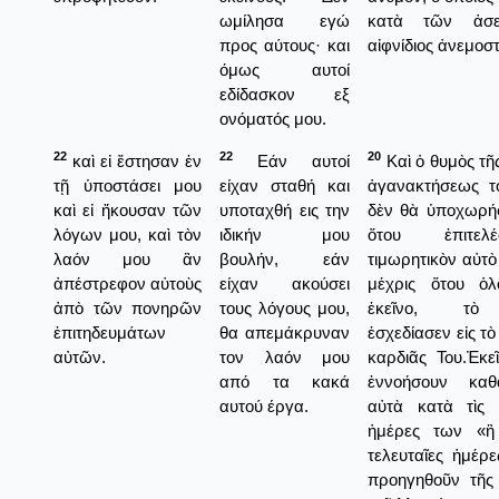
ωμίλησα εγώ
κατὰ τῶν ἀσ
προς αύτους· και
αἰφνίδιος ἀνεμοσ
όμως αυτοί
εδίδασκον εξ
ονόματός μου.
22
22
20
καὶ εἰ ἔστησαν ἐν
Εάν αυτοί
Καὶ ὁ θυμὸς τῆ
τῇ ὑποστάσει μου
είχαν σταθή και
ἀγανακτήσεως τ
καὶ εἰ ἤκουσαν τῶν
υποταχθή εις την
δὲν θὰ ὑποχωρήσ
λόγων μου, καὶ τὸν
ιδικήν μου
ὅτου ἐπιτε
λαόν μου ἂν
βουλήν, εάν
τιμωρητικὸν αὐτὸ
ἀπέστρεφον αὐτοὺς
είχαν ακούσει
μέχρις ὅτου ὁ
ἀπὸ τῶν πονηρῶν
τους λόγους μου,
ἐκεῖνο, τὸ
ἐπιτηδευμάτων
θα απεμάκρυναν
ἐσχεδίασεν εἰς τὸ
αὐτῶν.
τον λαόν μου
καρδιᾶς Του.Ἐκε
από τα κακά
ἐννοήσουν κα
αυτού έργα.
αὐτὰ κατὰ τὶς τ
ἡμέρες των «ἢ
τελευταῖες ἡμέρ
προηγηθοῦν τῆς