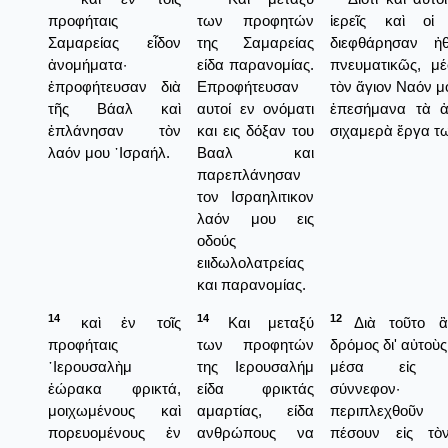
προφήταις
των προφητών
ἱερεῖς καὶ οἱ
Σαμαρείας εἶδον
της Σαμαρείας
διεφθάρησαν ἠ
ἀνομήματα·
είδα παρανομίας.
πνευματικῶς, μέ
ἐπροφήτευσαν διὰ
Επροφήτευσαν
τὸν ἅγιον Ναόν μο
τῆς Βάαλ καὶ
αυτοί εν ονόματι
ἐπεσήμανα τὰ ἀ
ἐπλάνησαν τὸν
και εις δόξαν του
σιχαμερὰ ἔργα τ
λαόν μου ᾿Ισραήλ.
Βααλ και
παρεπλάνησαν
τον Ισραηλιτικον
λαόν μου εις
οδούς
ειιδωλολατρείας
και παρανομίας.
14
14
12
καὶ ἐν τοῖς
Και μεταξύ
Διὰ τοῦτο ἂ
προφήταις
των προφητών
δρόμος δι' αὐτοὺς
῾Ιερουσαλὴμ
της Ιερουσαλήμ
μέσα εἰς σκ
ἑώρακα φρικτά,
είδα φρικτάς
σύννεφο
μοιχωμένους καὶ
αμαρτίας, είδα
περιπλεχθοῦν
πορευομένους ἐν
ανθρώπους να
πέσουν εἰς τὸ