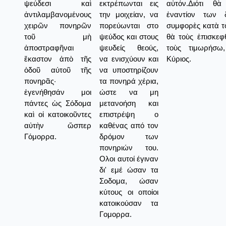
ψεύδεσι καὶ
εκτρέπωνται εις
αὐτόν.Διότι θ
ἀντιλαμβανομένους
την μοιχείαν, να
ἐναντίον των 
χειρῶν πονηρῶν
πορεύωνται στο
συμφορὲς κατὰ τ
τοῦ μὴ
ψεύδος και στους
θὰ τοὺς ἐπισκεφ
ἀποστραφῆναι
ψευδείς θεούς,
τοὺς τιμωρήσω
ἕκαστον ἀπὸ τῆς
να ενισχύουν και
Κύριος.
ὁδοῦ αὐτοῦ τῆς
να υποστηρίζουν
πονηρᾶς·
τα πονηρά χέρια,
ἐγενήθησάν μοι
ώστε να μη
πάντες ὡς Σόδομα
μετανοήση και
καὶ οἱ κατοικοῦντες
επιστρέψη ο
αὐτὴν ὥσπερ
καθένας από τον
Γόμορρα.
δρόμον των
πονηριών του.
Ολοι αυτοί έγιναν
δι' εμέ ώσαν τα
Σοδομα, ώσαν
κύτους οι οποίοι
κατοικούσαν τα
Γομορρα.