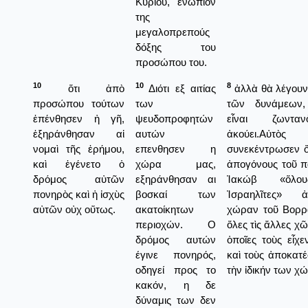
Κυρίου, ενώπιον
της
μεγαλοπρεπούς
δόξης του
προσώπου του.
10
10
8
ὅτι ἀπὸ
Διότι εξ αιτίας
ἀλλὰ θὰ λέγουν
προσώπου τούτων
των
τῶν δυνάμεων
ἐπένθησεν ἡ γῆ,
ψευδοπροφητών
εἶναι ζωντα
ἐξηράνθησαν αἱ
αυτών
ἀκούει.Αὐτὸς
νομαὶ τῆς ἐρήμου,
επενθησεν η
συνεκέντρωσεν ὅ
καὶ ἐγένετο ὁ
χώρα μας,
ἀπογόνους τοῦ π
δρόμος αὐτῶν
εξηράνθησαν αι
Ἰακώβ «ὅλο
πονηρὸς καὶ ἡ ἰσχὺς
βοσκαί των
Ἰσραηλῖτες» 
αὐτῶν οὐχ οὕτως.
ακατοίκητων
χώραν τοῦ Βορρ
περιοχών. Ο
ὅλες τὶς ἄλλες χῶρ
δρόμος αυτών
ὁποῖες τοὺς εἶχεν
έγινε πονηρός,
καὶ τοὺς ἀποκατέ
οδηγεί προς το
τὴν ἰδικήν των χ
κακόν, η δε
δύναμις των δεν