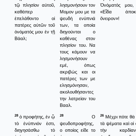
τῷ πλησίον αὐτοῦ,
λησμονήσουν τον
Ὀνόματός μου, 
καθάπερ
Μομον μου με τα
«Εἶδα ἀποκαλ
ἐπελάθοντο οἱ
ψευδή ενύπνιά
ὄνειρον»!
πατέρες αὐτῶν τοῦ
των, τα οποία
ὀνόματός μου ἐν τῇ
διηγούνται ο
Βάαλ;
καθένας στον
πλησίον του. Να
τους κάμουν να
λησμονήσουν
εμέ, όπως
ακριβώς και οι
πατέρες των με
ελησμόνησαν,
ακολουθήσαντες
την λατρείαν του
Βααλ.
28
28
26
ὁ προφήτης, ἐν ᾧ
Ο
Μέχρι πότε θὰ
τὸ ἐνύπνιόν ἐστι,
ψευδοπροφήτης,
τὰ ψέματα καὶ οἱ 
διηγησάσθω τὸ
ο οποίος είδε το
τὴν καρδί