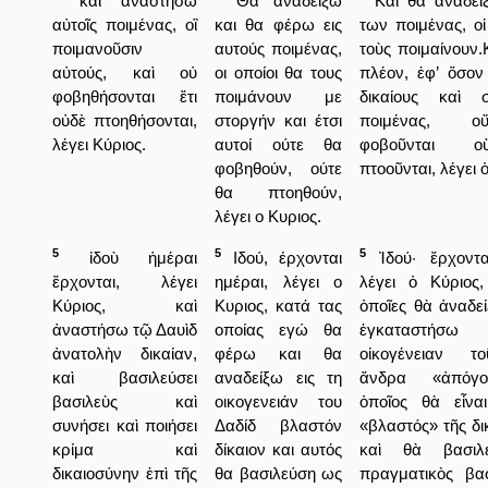
καὶ ἀναστήσω
Θα αναδείξω
Καὶ θὰ ἀναδεί
αὐτοῖς ποιμένας, οἳ
και θα φέρω εις
των ποιμένας, οἱ
ποιμανοῦσιν
αυτούς ποιμένας,
τοὺς ποιμαίνουν.
αὐτούς, καὶ οὐ
οι οποίοι θα τους
πλέον, ἐφ’ ὅσον
φοβηθήσονται ἔτι
ποιμάνουν με
δικαίους καὶ σ
οὐδὲ πτοηθήσονται,
στοργήν και έτσι
ποιμένας, 
λέγει Κύριος.
αυτοί ούτε θα
φοβοῦνται 
φοβηθούν, ούτε
πτοοῦνται, λέγει 
θα πτοηθούν,
λέγει ο Κυριος.
5
5
5
ἰδοὺ ἡμέραι
Ιδού, έρχονται
Ἰδού· ἔρχοντα
ἔρχονται, λέγει
ημέραι, λέγει ο
λέγει ὁ Κύριος,
Κύριος, καὶ
Κυριος, κατά τας
ὁποῖες θὰ ἀναδε
ἀναστήσω τῷ Δαυὶδ
οποίας εγώ θα
ἐγκαταστήσω 
ἀνατολὴν δικαίαν,
φέρω και θα
οἰκογένειαν τ
καὶ βασιλεύσει
αναδείξω εις τη
ἄνδρα «ἀπόγο
βασιλεὺς καὶ
οικογενειάν του
ὁποῖος θὰ εἶνα
συνήσει καὶ ποιήσει
Δαδίδ βλαστόν
«βλαστός» τῆς δι
κρίμα καὶ
δίκαιον και αυτός
καὶ θὰ βασιλ
δικαιοσύνην ἐπὶ τῆς
θα βασιλεύση ως
πραγματικὸς βασ