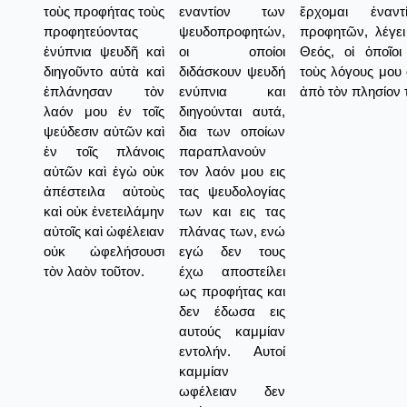
τοὺς προφήτας τοὺς
εναντίον των
ἔρχομαι ἐναν
προφητεύοντας
ψευδοπροφητών,
προφητῶν, λέγει
ἐνύπνια ψευδῆ καὶ
οι οποίοι
Θεός, οἱ ὁποῖοι
διηγοῦντο αὐτὰ καὶ
διδάσκουν ψευδή
τοὺς λόγους μου
ἐπλάνησαν τὸν
ενύπνια και
ἀπὸ τὸν πλησίον 
λαόν μου ἐν τοῖς
διηγούνται αυτά,
ψεύδεσιν αὐτῶν καὶ
δια των οποίων
ἐν τοῖς πλάνοις
παραπλανούν
αὐτῶν καὶ ἐγὼ οὐκ
τον λαόν μου εις
ἀπέστειλα αὐτοὺς
τας ψευδολογίας
καὶ οὐκ ἐνετειλάμην
των και εις τας
αὐτοῖς καὶ ὠφέλειαν
πλάνας των, ενώ
οὐκ ὠφελήσουσι
εγώ δεν τους
τὸν λαὸν τοῦτον.
έχω αποστείλει
ως προφήτας και
δεν έδωσα εις
αυτούς καμμίαν
εντολήν. Αυτοί
καμμίαν
ωφέλειαν δεν