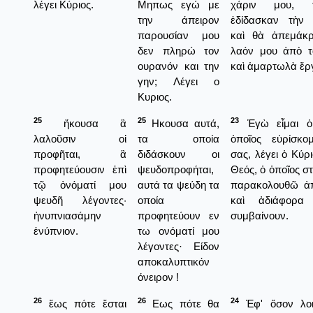
λέγει Κύριος.
Μηπως εγώ με
χάριν μου, 
την άπειρον
ἐδίδασκαν τὴν 
παρουσίαν μου
καὶ θὰ ἀπεμάκ
δεν πληρώ τον
λαόν μου ἀπὸ 
ουρανόν και την
καὶ ἁμαρτωλὰ ἔργ
γην; Λέγει ο
Κυριος.
25
25
23
ἤκουσα ἃ
Ηκουσα αυτά,
Ἑγὼ εἶμαι ὁ
λαλοῦσιν οἱ
τα οποία
ὁποῖος εὑρίσκο
προφῆται, ἃ
διδάσκουν οι
σας, λέγει ὁ Κύρι
προφητεύουσιν ἐπὶ
ψευδοπροφήται,
Θεός, ὁ ὁποῖος στ
τῷ ὀνόματί μου
αυτά τα ψεύδη τα
παρακολουθῶ ἀ
ψευδῆ λέγοντες·
οποία
καὶ ἀδιάφορα
ἠνυπνιασάμην
προφητεύουν εν
συμβαίνουν.
ἐνύπνιον.
τω ονόματί μου
λέγοντες· Είδον
αποκαλυπτικόν
όνειρον !
26
26
24
ἕως πότε ἔσται
Εως πότε θα
Ἐφ' ὅσον λοι