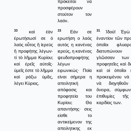
πρόκειται να
προσφέρουν
στούτον τον
λαόν.
33
33
31
καὶ ἐὰν
Εάν σε
Ἰδού! Ἐγὼ 
ἐρωτήσωσί σε ὁ
ερωτήση ο λαός
ἐναντίον τῶν πρ
λαὸς οὗτος ἢ ἱερεὺς
αυτός η κανένας
ὁποῖοι φλυαρ
ἢ προφήτης λέγων·
ιερεύς, η κανένας
διατυπώνουν
τί τὸ λῆμμα Κυρίου;
ψευδοπροφήτης
γλῶσσαν των 
καὶ ἐρεῖς αὐτοῖς·
λέγων
προφητεῖες καὶ δ
ὑμεῖς ἐστε τὸ λῆμμα
ειρωνικώς· Ποία
καὶ οἱ ὁποῖοι κ
καὶ ράξω ὑμᾶς,
είναι σήμερα η
προκειμένου νὰ 
λέγει Κύριος.
απειλητική
νὰ διηγηθοῦν
απόφασις και
ὄνειρα, σύμφω
προφητεία του
ἐπιθυμίες τῆ
Κυρίου; Θα
καρδίας των.
απαντήσης· σεις
είσθε το
αντικείμενον της
απειλητικης εκ