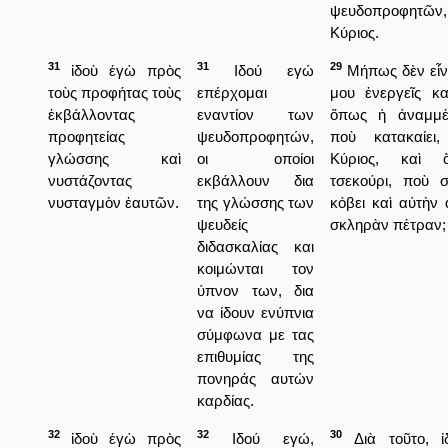
ψευδοπροφητῶν
Κύριος.
31
31
29
ἰδοὺ ἐγὼ πρὸς
Ιδού εγώ
Μήπως δὲν εἶνα
τοὺς προφήτας τοὺς
επέρχομαι
μου ἐνεργεῖς κα
ἐκβάλλοντας
εναντίον των
ὅπως ἡ ἀναμμέ
προφητείας
ψευδοπροφητών,
ποὺ κατακαίει
γλώσσης καὶ
οι οποίοι
Κύριος, καὶ 
νυστάζοντας
εκβάλλουν δια
τσεκούρι, ποὺ σ
νυσταγμὸν ἑαυτῶν.
της γλώσσης των
κόβει καὶ αὐτὴν
ψευδείς
σκληρὰν πέτραν;
διδασκαλίας και
κοιμώνται τον
ύπνον των, δια
να ίδουν ενύπνια
σύμφωνα με τας
επιθυμίας της
πονηράς αυτών
καρδίας.
32
32
30
ἰδοὺ ἐγὼ πρὸς
Ιδού εγώ,
Διὰ τοῦτο, ἰ