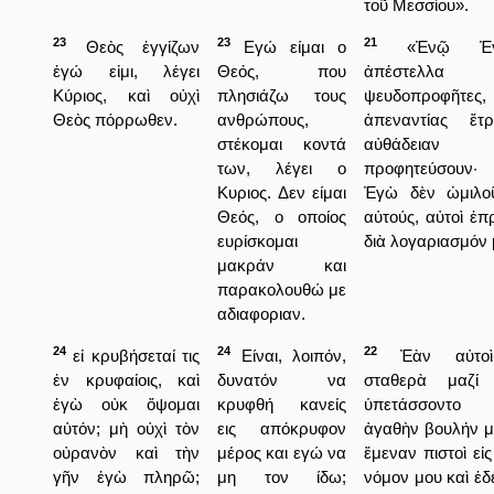
τοῦ Μεσσίου».
23
23
21
Θεὸς ἐγγίζων
Εγώ είμαι ο
«Ἐνῷ Ἐγ
ἐγώ εἰμι, λέγει
Θεός, που
ἀπέστελλ
Κύριος, καὶ οὐχὶ
πλησιάζω τους
ψευδοπροφῆτε
Θεὸς πόρρωθεν.
ανθρώπους,
ἀπεναντίας ἔτ
στέκομαι κοντά
αὐθάδει
των, λέγει ο
προφητεύσουν·
Κυριος. Δεν είμαι
Ἐγὼ δὲν ὠμιλο
Θεός, ο οποίος
αὐτούς, αὐτοὶ ἐ
ευρίσκομαι
διὰ λογαριασμόν 
μακράν και
παρακολουθώ με
αδιαφοριαν.
24
24
22
εἰ κρυβήσεταί τις
Είναι, λοιπόν,
Ἐὰν αὐτοὶ
ἐν κρυφαίοις, καὶ
δυνατόν να
σταθερὰ μαζί
ἐγὼ οὐκ ὄψομαι
κρυφθή κανείς
ὑπετάσσοντο 
αὐτόν; μὴ οὐχὶ τὸν
εις απόκρυφον
ἀγαθὴν βουλήν μ
οὐρανὸν καὶ τὴν
μέρος και εγώ να
ἔμεναν πιστοὶ εἰς
γῆν ἐγὼ πληρῶ;
μη τον ίδω;
νόμον μου καὶ ἐδ