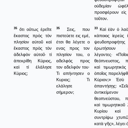
οὐδεμίαν ὠφέ
προσφέρουν εἰς
τοῦτον.
35
35
33
ὅτι οὕτως ἐρεῖτε
Σεις, που
Καὶ ἐὰν ὁ λαὸ
ἕκαστος πρὸς τὸν
πιστεύετε εις εμέ,
κάποιος ἱερεὺς 
πλησίον αὐτοῦ καὶ
έτσι θα λέγετε ο
ψευδοπροφή
ἕκαστος πρὸς τὸν
ενας προς τον
ἐρωτήσουν εἰ
ἀδελφὸν αὐτοῦ· τί
πλησίον του, ο
λέγοντες· «Ποῖο
ἀπεκρίθη Κύριος,
αδελφός προς
θεόπνευστος, π
καὶ τί ἐλάλησε
τον αδελφόν του·
καὶ τιμωρητικὸς
Κύριος;
Τι απήντησεν ο
ὁποῖος παρελήφθ
Κυριος; Τι
Κύριον;» Ἐσὺ
ελάλησε
ἀπαντήσῃς: «Σεῖ
σήμερον;
ἀντικείμεν
θεοπνεύστου, π
καὶ τιμωρητικοῦ
Κυρίου καὶ
συντρίψω χτυπ
κατὰ γῆς», λέγει 