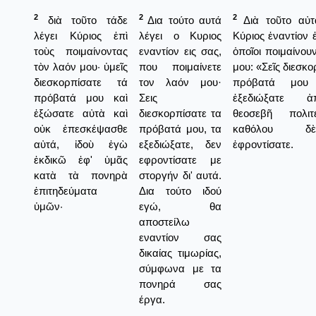
2
2
2
διὰ τοῦτο τάδε
Δια τούτο αυτά
Διὰ τοῦτο αὐτ
λέγει Κύριος ἐπὶ
λέγει ο Κυριος
Κύριος ἐναντίον ἐ
τοὺς ποιμαίνοντας
εναντίον εις σας,
ὁποῖοι ποιμαίνου
τὸν λαόν μου· ὑμεῖς
που ποιμαίνετε
μου: «Σεῖς διεσκο
διεσκορπίσατε τά
τον λαόν μου·
πρόβατά μου
πρόβατά μου καὶ
Σεις
ἐξεδιώξατε 
ἐξώσατε αὐτὰ καὶ
διεσκορπίσατε τα
θεοσεβῆ πολιτ
οὐκ ἐπεσκέψασθε
πρόβατά μου, τα
καθόλου 
αὐτά, ἰδοὺ ἐγὼ
εξεδιώξατε, δεν
ἐφροντίσατε.
ἐκδικῶ ἐφ' ὑμᾶς
εφροντίσατε με
κατὰ τὰ πονηρὰ
στοργήν δι' αυτά.
ἐπιτηδεύματα
Δια τούτο ιδού
ὑμῶν·
εγώ, θα
αποστείλω
εναντίον σας
δικαίας τιμωρίας,
σύμφωνα με τα
πονηρά σας
έργα.