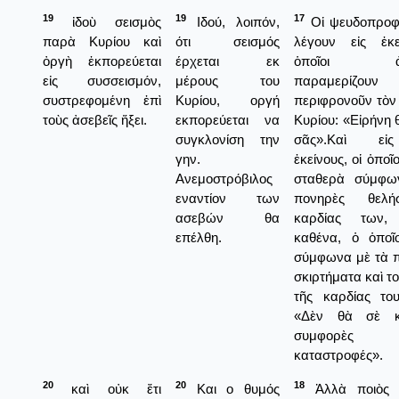
19
19
17
ἰδοὺ σεισμὸς
Ιδού, λοιπόν,
Οἱ ψευδοπροφῆ
παρὰ Κυρίου καὶ
ότι σεισμός
λέγουν εἰς ἐκε
ὀργὴ ἐκπορεύεται
έρχεται εκ
ὁποῖοι ἀρν
εἰς συσσεισμόν,
μέρους του
παραμερίζο
συστρεφομένη ἐπὶ
Κυρίου, οργή
περιφρονοῦν τὸν
τοὺς ἀσεβεῖς ἥξει.
εκπορεύεται να
Κυρίου: «Εἰρήνη θ
συγκλονίση την
σᾶς».Καὶ εἰ
γην.
ἐκείνους, οἱ ὁποῖ
Ανεμοστρόβιλος
σταθερὰ σύμφω
εναντίον των
πονηρὲς θελή
ασεβών θα
καρδίας των,
επέλθη.
καθένα, ὁ ὁποῖο
σύμφωνα μὲ τὰ 
σκιρτήματα καὶ τ
τῆς καρδίας του
«Δὲν θὰ σὲ κ
συμφορὲ
καταστροφές».
20
20
18
καὶ οὐκ ἔτι
Και ο θυμός
Ἀλλὰ ποιὸς 