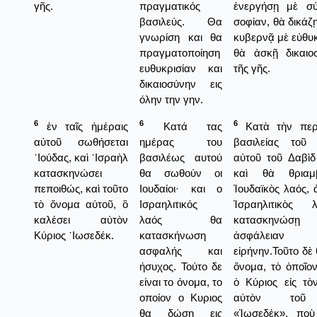
γῆς.
πραγματικός
ἐνεργήσῃ μὲ σύ
βασιλεύς. Θα
σοφίαν, θὰ δικάζῃ
γνωρίση και θα
κυβερνᾷ μὲ εὐθυκ
πραγματοποίηση
θὰ ἀσκῇ δικαιο
ευθυκρισίαν και
τῆς γῆς.
δικαιοσύνην εις
όλην την γην.
6
6
6
ἐν ταῖς ἡμέραις
Κατά τας
Κατὰ τὴν περί
αὐτοῦ σωθήσεται
ημέρας του
βασιλείας τοῦ
᾿Ιούδας, καὶ ᾿Ισραὴλ
βασιλέως αυτού
αὐτοῦ τοῦ Δαβὶ
κατασκηνώσει
θα σωθούν οι
καὶ θὰ θριαμ
πεποιθώς, καὶ τοῦτο
Ιουδαίοι· και ο
Ἰουδαϊκὸς λαός, 
τὸ ὄνομα αὐτοῦ, ὃ
Ισραηλιτικός
Ἰσραηλιτικὸς
καλέσει αὐτὸν
λαός θα
κατασκην
Κύριος ᾿Ιωσεδέκ.
κατασκήνωση
ἀσφάλεια
ασφαλής και
εἰρήνην.Τοῦτο δὲ 
ήσυχος. Τούτο δε
ὄνομα, τὸ ὁποῖο
είναι το όνομα, το
ὁ Κύριος εἰς τὸ
οποίον ο Κυριος
αὐτὸν τοῦ 
θα δώση εις
«Ἰωσεδέκ», ποὺ 