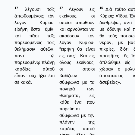
17
17
15
λέγουσι τοῖς
Λέγουν εις
Διὰ τοῦτο αὐτ
ἀπωθουμένοις τὸν
εκείνους, οι
Κύριος: «Ἰδού, Ἐ
λόγον Κυρίου·
οποίοι απωθούν
διαθρέψω, ἀντὶ 
εἰρήνη ἔσται ὑμῖν·
και αρνούνται να
μὲ ὀδύνην καὶ π
καὶ πᾶσι τοῖς
ακούσουν τον
θὰ τοὺς ποτίσω
πορευομένοις τοῖς
λόγον Κυρίου·
νερόν, μὲ βά
θελήμασιν αὐτῶν,
“ειρήνη θα είναι
πικρίες, διότι
παντὶ τῷ
εις σας”. Και εις
προφῆτες τῆς Ἱ
πορευομένῳ πλάνῃ
όλους εκείνους,
ἀπλώθηκε εἰς 
καρδίας αὐτοῦ
οι οποίοι
χώραν ὁ μολυ
εἶπαν· οὐχ ἥξει ἐπὶ
βαδίζουν
ἀποστασίας 
σὲ κακά.
σύμφωνα με τα
ἀσεβείας».
πονηρά των
θελήματα, εις
κάθε ένα που
πορεύεται
σύμφωνα με την
πλάνην της
καρδίας αυτού