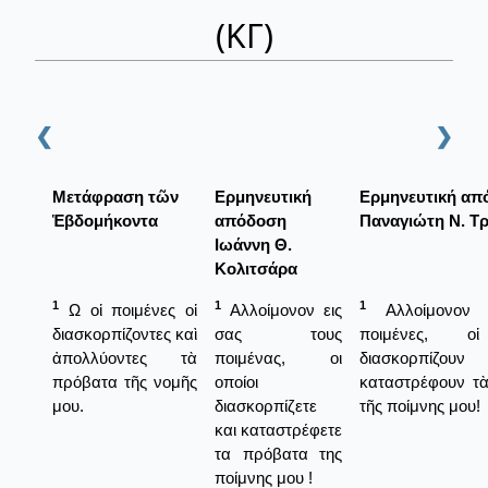
(ΚΓ)
❮
❯
Μετάφραση τῶν
Ερμηνευτική
Ερμηνευτική απ
Ἑβδομήκοντα
απόδοση
Παναγιώτη Ν. Τ
Ιωάννη Θ.
Κολιτσάρα
1
1
1
Ω οἱ ποιμένες οἱ
Αλλοίμονον εις
Αλλοίμονον 
διασκορπίζοντες καὶ
σας τους
ποιμένες, οἱ
ἀπολλύοντες τὰ
ποιμένας, οι
διασκορπίζ
πρόβατα τῆς νομῆς
οποίοι
καταστρέφουν τ
μου.
διασκορπίζετε
τῆς ποίμνης μου!
και καταστρέφετε
τα πρόβατα της
ποίμνης μου !