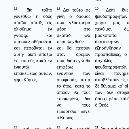
12
12
10
διὰ τοῦτο
Δια τούτο ας
Διότι ἕνε
γενέσθω ἡ ὁδὸς
γίνη ο δρόμος
ψευδοπροφητῶν
αὐτῶν αὐτοῖς εἰς
των γλύστρημα
χώρα μας πρ
ὀλίσθημα ἐν
μέσα στο
πένθιμον ὄ
γνόφῳ, καὶ
σκοτάδι. Θα
βοσκότοπ
ὑποσκελισθήσονται
περιπλεχθούν
ἀκατοικήτων 
καὶ πεσοῦνται ἐν
και θα πέσουν
ἐξηράνθη
αὐτῇ· διότι ἐπάξω
στον δρόμον
προσπάθειες, ὁ 
ἐπ' αὐτοὺς κακὰ ἐν
των, διότι εγώ θα
ἀσχολίε
ἐνιαυτῷ
επιφέρω
ψευδοπροφητῶ
ἐπισκέψεως αὐτῶν,
εναντίον των
εἶναι πονηρ
φησὶ Κύριος.
συμφοράς κατά
ἀποβλέπουν εἰς τ
το έτος, κατά το
δὲ δύναμις καὶ οἱ
οποίον θα τους
των δὲν στοχε
επισκεφθώ, δια
ὅπου πρέπει καὶ 
να τους
ὁ Θεός.
τιμωρήσω, λέγει
ο Κυριος.
13
13
11
καὶ ἐν τοῖς
Και μεταξύ
Διότι καὶ αὐτο