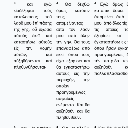
3
3
3
καὶ ἐγὼ
Θα δεχθώ
Ἐγὼ ὅμως θ
εἰσδέξομαι τοὺς
όμως κατόπιν
κατόπιν ὅσους
καταλοίπους τοῦ
τους
ἀπομείνει ἀπὸ
λαοῦ μου ἐπὶ πάσης
απομείναντας
μου, ἀπὸ ὅλες τὶς
τῆς γῆς, οὗ ἔξωσα
από τον λαόν
τὶς ὁποῖες τ
αὐτοὺς ἐκεῖ, καὶ
μου από όλην
ἐξορίσει, καὶ
καταστήσω αὐτοὺς
την γην. Θα τους
ἐγκαταστήσω εἰς 
εἰς τὴν νομὴν
επαναφέρω από
ὅπου ἦσαν ἐγκατ
αὐτῶν, καὶ
εκεί, όπου τους
προηγουμένως, δ
αὐξηθήσονται καὶ
είχα εξορίσει και
τὴν πατρίδα τω
πληθυνθήσονται·
θα εγκαταστήσω
αὐξηθοῦν 
αυτούς εις την
πολλαπλασιασθο
περιοχήν, την
οποίαν
προηγουμένως
ασφαλείς
ενέμοντο. Και θα
αυξηθούν και θα
πληθυνθούν.
4
4
4