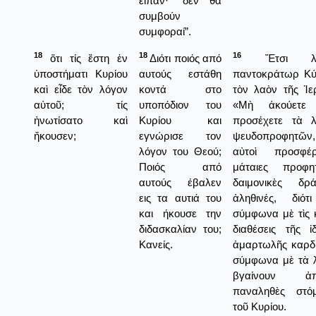
είπαν· “δεν θα
συμβούν
συμφοραί”.
18
18
16
ὅτι τίς ἔστη ἐν
Διότι ποιός από
Ἔτσι λέ
ὑποστήματι Κυρίου
αυτούς εστάθη
παντοκράτωρ Κύ
καὶ εἶδε τὸν λόγον
κοντά στο
τὸν λαὸν τῆς Ἱε
αὐτοῦ; τίς
υποπόδιον του
«Μὴ ἀκούετε
ἠνωτίσατο καὶ
Κυρίου και
προσέχετε τὰ 
ἤκουσεν;
εγνώρισε τον
ψευδοπροφητῶ
λόγον του Θεού;
αὐτοὶ προσφέ
Ποιός από
μάταιες προφη
αυτούς έβαλεν
δαιμονικὲς δρ
εις τα αυτιά του
ἀληθινές, διότ
και ήκουσε την
σύμφωνα μὲ τὶς κ
διδασκαλίαν του;
διαθέσεις τῆς ἰ
Κανείς.
ἁμαρτωλῆς καρδί
σύμφωνα μὲ τὰ λ
βγαίνουν 
παναληθὲς στό
τοῦ Κυρίου.