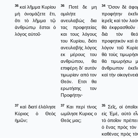
36
36
34
καὶ λῆμμα Κυρίου
Ποτέ δε μη
Ὅσον δὲ ἀφορ
μὴ ὀνομάζετε ἔτι,
ομιλήτε
προφήτην ἐκεῖ
ὅτι τὸ λῆμμα τῷ
ανευλαβώς δια
ἱερεῖς καὶ τὸν λαόν
ἀνθρώπῳ ἔσται ὁ
τας προφητείας
θὰ ἐκφρασθοῦν 
λόγος αὐτοῦ·
και τους λόγους
διὰ τὸν θεόπ
του Κυρίου, διότι
προφητικὸν καὶ ἀ
ανευλαβής λόγος
λόγον τοῦ Κυρίο
εκ μέρους του
θὰ τοὺς τιμωρήσ
ανθρώπου, θα
θὰ τιμωρήσω μ
επιφέρη δι' αυτόν
ἄνθρωπον ἐκεῖ
τιμωρίαν από τον
καὶ τὴν οἰκογένειά
Θεόν. Ετσι θα
ερωτήσης τον
Προφήτην·
37
37
35
καὶ διατί ἐλάλησε
Και περί τίνος
Σεῖς, οἱ ὁποῖοι
Κύριος ὁ Θεὸς
ωμίλησε Κυριος ο
εἰς Ἐμέ, αὐτὸ εἶν
ἡμῶν;
Θεός μας;
τὸ ὁποῖον πρέπει
ὁ ἕνας πρὸς τὸν
καθένας πρὸς τὸ