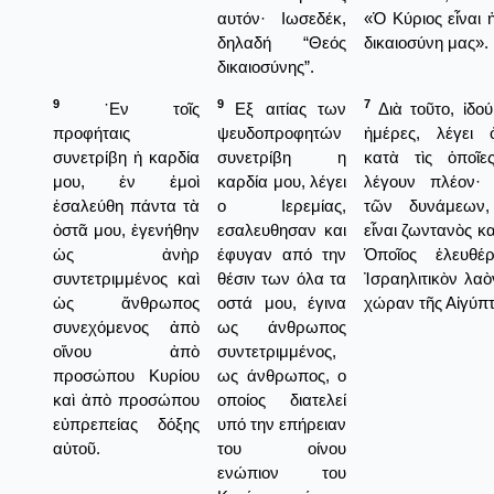
αυτόν· Ιωσεδέκ,
«Ὁ Κύριος εἶναι
δηλαδή “Θεός
δικαιοσύνη μας».
δικαιοσύνης”.
9
9
7
᾿Εν τοῖς
Εξ αιτίας των
Διὰ τοῦτο, ἰδού
προφήταις
ψευδοπροφητών
ἡμέρες, λέγει 
συνετρίβη ἡ καρδία
συνετρίβη η
κατὰ τὶς ὁποῖ
μου, ἐν ἐμοὶ
καρδία μου, λέγει
λέγουν πλέον·
ἐσαλεύθη πάντα τὰ
ο Ιερεμίας,
τῶν δυνάμεων
ὀστᾶ μου, ἐγενήθην
εσαλευθησαν και
εἶναι ζωντανὸς κα
ὡς ἀνὴρ
έφυγαν από την
Ὁποῖος ἐλευθέ
συντετριμμένος καὶ
θέσιν των όλα τα
Ἰσραηλιτικὸν λα
ὡς ἄνθρωπος
οστά μου, έγινα
χώραν τῆς Αἰγύπτ
συνεχόμενος ἀπὸ
ως άνθρωπος
οἴνου ἀπὸ
συντετριμμένος,
προσώπου Κυρίου
ως άνθρωπος, ο
καὶ ἀπὸ προσώπου
οποίος διατελεί
εὐπρεπείας δόξης
υπό την επήρειαν
αὐτοῦ.
του οίνου
ενώπιον του