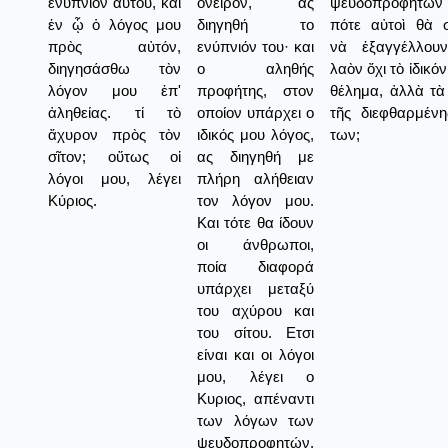
ἐνύπνιον αὐτοῦ, καὶ
όνειρον, ας
ψευδοπροφητῶν 
ἐν ᾧ ὁ λόγος μου
διηγηθή το
πότε αὐτοὶ θὰ σ
πρὸς αὐτόν,
ενύπνιόν του· και
νὰ ἐξαγγέλλου
διηγησάσθω τὸν
ο αληθής
λαὸν ὄχι τὸ ἰδικό
λόγον μου ἐπ'
προφήτης, στον
θέλημα, ἀλλὰ τὰ
ἀληθείας. τί τὸ
οποίον υπάρχει ο
τῆς διεφθαρμένη
ἄχυρον πρὸς τὸν
ιδικός μου λόγος,
των;
σῖτον; οὕτως οἱ
ας διηγηθή με
λόγοι μου, λέγει
πλήρη αλήθειαν
Κύριος.
τον λόγον μου.
Και τότε θα ίδουν
οι άνθρωποι,
ποία διαφορά
υπάρχει μεταξύ
του αχύρου και
του σίτου. Ετσι
είναι και οι λόγοι
μου, λέγει ο
Κυριος, απέναντι
των λόγων των
ψευδοπροφητών.