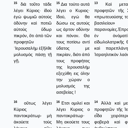
15
15
13
διὰ τοῦτο τάδε
Δια τούτο αυτά
Καὶ μετα
λέγει Κύριος· ἰδοὺ
λέγει ο Κυριος·
προφητῶν τῆς 
ἐγὼ ψωμιῶ αὐτοὺς
Ιδού, εγώ θα
«πρωτευούσης το
ὀδύνην καὶ ποτιῶ
δώσω εις αυτούς
βασιλείου
αὐτοὺς ὕδωρ
ως άρτον οδύνην
παρανομίες.Ἐπρ
πικρόν, ὅτι ἀπὸ τῶν
και πόνον. Θα
ἐν ὀνόμα
προφητῶν
τους ποτίσω αντί
εἰδωλολατρικῆς 
῾Ιερουσαλὴμ ἐξῆλθε
ύδατος με
καὶ παρεπλάν
μολυσμὸς πάσῃ τῇ
πικρίαν, διότι άπό
Ἰσραηλιτικὸν λαό
γῇ.
τους προφήτας
της Ιερουσαλήμ
εξεχύθη εις όλην
την χώραν ο
μολυσμός της
ασεβείας !
16
16
14
οὕτως λέγει
Ετσι ομιλεί και
Ἀλλὰ καὶ με
Κύριος
λέγει Κυριος ο
προφητῶν τῆς Ἱ
παντοκράτωρ· μὴ
παντοκράτωρ·
εἶδα χειρότε
ἀκούετε τοὺς
Μη ακούετε τους
φοβερὰ καὶ φρ