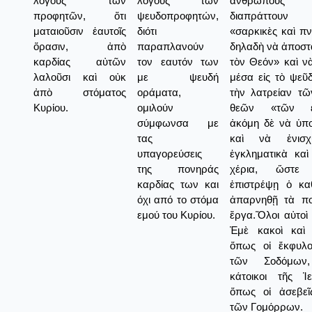
λόγους τῶν
λόγους των
ἀνθρώπο
προφητῶν, ὅτι
ψευδοπροφητών,
διαπράττουν 
ματαιοῦσιν ἑαυτοῖς
διότι
«σαρκικὲς καὶ πν
ὅρασιν, ἀπὸ
παραπλανούν
δηλαδὴ νὰ ἀποστ
καρδίας αὐτῶν
τον εαυτόν των
τὸν Θεόν» καὶ ν
λαλοῦσι καὶ οὐκ
με ψευδή
μέσα εἰς τὸ ψεῦδ
ἀπὸ στόματος
οράματα,
τὴν λατρείαν τ
Κυρίου.
ομιλούν
θεῶν «τῶν εἰ
σύμφωνσα με
ἀκόμη δὲ νὰ ὑπο
τας
καὶ νὰ ἐνισχ
υπαγορεύσεις
ἐγκληματικὰ καὶ
της πονηράς
χέρια, ὥστ
καρδίας των και
ἐπιστρέψῃ ὁ κα
όχι από το στόμα
ἀπαρνηθῇ τὰ π
εμού του Κυρίου.
ἔργα.Ὅλοι αὐτοὶ 
Ἐμὲ κακοὶ καὶ 
ὅπως οἱ ἔκφυλοι
τῶν Σοδόμων
κάτοικοι τῆς Ἱ
ὅπως οἱ ἀσεβεῖς
τῶν Γομόρρων.