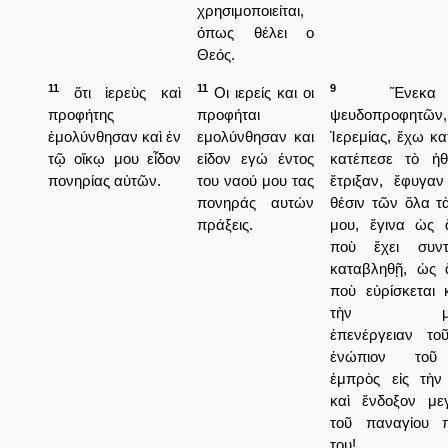
χρησιμοποιείται,
όπως θέλει ο
Θεός.
11
11
9
ὅτι ἱερεὺς καὶ
Οι ιερείς και οι
Ἕνεκα
προφήτης
προφήται
ψευδοπροφητῶν
ἐμολύνθησαν καὶ ἐν
εμολύνθησαν και
Ἱερεμίας, ἔχω κ
τῷ οἴκῳ μου εἶδον
είδον εγώ έντος
κατέπεσε τὸ ἠθ
πονηρίας αὐτῶν.
του ναού μου τας
ἔτριξαν, ἔφυγα
πονηράς αυτών
θέσιν τῶν ὅλα τ
πράξεις.
μου, ἔγινα ὡς
ποὺ ἔχει συντ
καταβληθῇ, ὡς
ποὺ εὑρίσκεται
τὴν μεθυ
ἐπενέργειαν το
ἐνώπιον τοῦ 
ἐμπρὸς εἰς τὴ
καὶ ἔνδοξον μεγ
τοῦ παναγίου 
του!