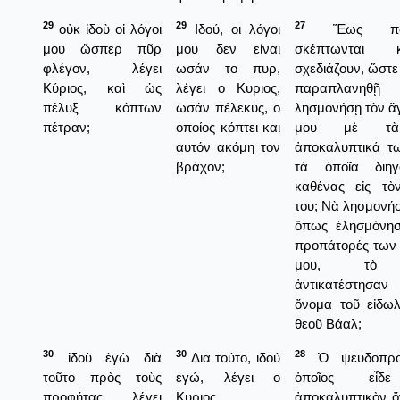
29
29
27
οὐκ ἰδοὺ οἱ λόγοι
Ιδού, οι λόγοι
Ἕως πό
μου ὥσπερ πῦρ
μου δεν είναι
σκέπτωνται
φλέγον, λέγει
ωσάν το πυρ,
σχεδιάζουν, ὥστε
Κύριος, καὶ ὡς
λέγει ο Κυριος,
παραπλανηθῇ
πέλυξ κόπτων
ωσάν πέλεκυς, ο
λησμονήσῃ τὸν ἅ
πέτραν;
οποίος κόπτει και
μου μὲ τὰ
αυτόν ακόμη τον
ἀποκαλυπτικά τω
βράχον;
τὰ ὁποῖα διηγ
καθένας εἰς τὸ
του; Νὰ λησμονή
ὅπως ἐλησμόνησ
προπάτορές των
μου, τὸ 
ἀντικατέστησ
ὄνομα τοῦ εἰδωλ
θεοῦ Βάαλ;
30
30
28
ἰδοὺ ἐγὼ διὰ
Δια τούτο, ιδού
Ὁ ψευδοπρο
τοῦτο πρὸς τοὺς
εγώ, λέγει ο
ὁποῖος εἶδ
προφήτας, λέγει
Κυριος,
ἀποκαλυπτικὸν ὄ