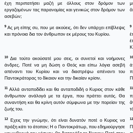
έχη περιπατήσει μαζή με όλλους στον δρόμον των
μ
εργαζομένων τας παρανομίας και γενικώς στον δρόμον των
ὅ
ασεβών;
9
9
Ας μη είπης συ, που με ακούεις, ότι δεν υπάρχει επίβλεψις
και πρόνοια δια τον άνθρωπον εκ μέρους του Κυρίου.
ἐ
ἐ
Κ
10
1
Δια τούτο ακούσατέ μου σεις, οι συνετοί και νοήμονες
άνδρες. Ποτέ να μη δώση ο Θεός και είπω λόγια ασεβή
ἀ
απέναντι του Κυρίου και να διαστρέψω απέναντι του
π
Παντοκράτορας το δίκαιον και την δικαίαν κρίσιν.
Π
11
11
Αλλά ανταποδίδει και θα ανταποδιδή ο Κυριος στον κάθε
άνθρωπον ανάλογά με τα έργα, που πράττει αυτός. Θα
π
συναντήση και θα κρίνη αυτόν σύμφωνα με την πορείαν της
ἄ
ζωής του.
τ
12
1
Εχεις την γνώμην, ότι είναι δυνατόν ποτέ ο Κυριος να
πράξη κάτι το άτοπον; Η ο Παντοκράτωρ, που εδημιούργησε
Π