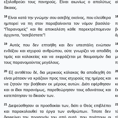
εξολοθρεύει τους πονηρούς. Είναι αιωνίως ο απολύτως
α
δίκαιος.
18
1
Είναι κατά την γνώμην σου ασεβής εκείνος, που ελεύθερα
ημπορεί να πη στον παραβαίνοντα τον νόμον βασιλέα·
π
“Παρανομείς” και θα αποκαλέση κάθε παρεκτρέπομενον
β
άρχοντα, “ασεβέστατε”!
ἄ
19
1
Αυτός που δεν επτοήθη και δεν υπεστάλη ενώπιον
ενδόξου και ισχυρού ανθρώπου, ούτε γνωρίζει να αποδίδη
ὀ
τιμάς και κολακείας και να εκφράζεται με θαυμασμόν δια
μ
τους παρανομούντος μεγάλους.
π
20
2
Εξ αντιθέτου δέ, δια μερικούς κόλακας θα αποδειχθή ότι
είναι μάταιον να κράζουν προς τους ισχυρούς της ημέρας και
κ
να ζητούν την βοήθειαν εκ μέρους αυτών. Διότι εφέρθησαν
κ
και οι ίδιοι παρανόμως, παρεθεώρησαν τους αδυνάτους και
ἔ
κατεπάτησαν το δίκαιόν των.
κ
21
2
Διεψεύσθησαν αι προσδοκίαι των, διότι ο Θεός επιβλέπει
και παρακολουθεί τα έργα των ανθρώπων. Τιποτε δεν
τ
διαφεύγει την προσοχήν του από αυτά, που πράττουν οι
τ