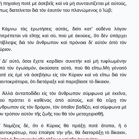
ὴ πηγαίνῃ ποτὲ μὲ ἀσεβεῖς καὶ νὰ μὴ συνταυτίζεται μὲ αὐτούς,
πως διατείνεται διὰ τὸν ἑαυτόν του πλανώμενος ὁ Ἰώβ;
Κάμνω τὰς ἐρωτήσεις αὐτάς, διότι κατ’ οὐδένα λόγον
πιτρέπεται νὰ εἴπῃς καὶ σύ, ποὺ μὲ ἀκούεις, ὅτι δὲν ὑπάρχει
πίβλεψις διὰ τὸν ἄνθρωπον καὶ πρόνοια δι' αὐτὸν ἀπὸ τὸν
ύριον.
0
Δι’ αὐτό, ὅσοι ἔχετε καρδίαν συνετὴν καὶ μὴ τυφλωμένην
πὸ τὸν ἐγωϊσμόν, ἀκούσατε αὐτά, ποὺ θὰ εἴπω.Μὴ γένοιτό
οτὲ εἰς ἐμὲ νὰ ἀσεβήσω εἰς τὸν Κύριον καὶ νὰ εἴπω διὰ τὸν
αντοκράτορα, ὅτι διετάραξε καὶ παρεβίασε τὸ δίκαιον.
Ἀλλὰ ἀνταποδίδει εἰς τὸν ἄνθρωπον σύμφωνα μὲ ἐκεῖνα,
οὺ πράττει ὁ καθένας ἀπὸ αὐτούς, καὶ θὰ εὕρῃ τὸν
νθρωπον εἰς τὸν δρόμον, τὸν ὁποῖον βαδίζει, καὶ σύμφωνα μὲ
ὸν τρόπον αὐτὸν τῆς ζωῆς του θὰ τὸν μεταχειρισθῇ.
2
Νομίζεις δέ, ὅτι ὁ Κύριος θὰ πράξῃ ποτὲ ἄτοπα, ἢ ὁ
αντοκράτωρ, ποὺ ἐποίησε τὴν γῆν, θὰ διαταράξῃ τὸ δίκαιον,