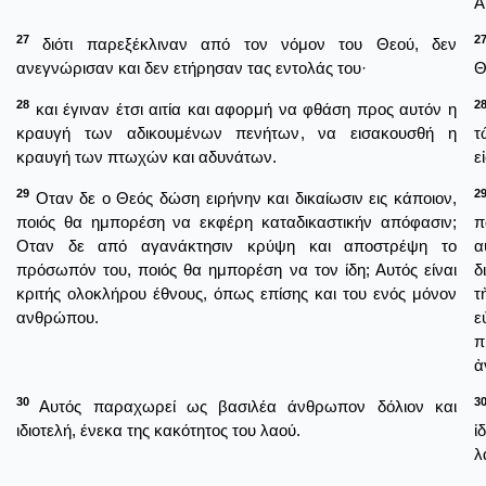
Α
27
2
διότι παρεξέκλιναν από τον νόμον του Θεού, δεν
ανεγνώρισαν και δεν ετήρησαν τας εντολάς του·
Θ
28
2
και έγιναν έτσι αιτία και αφορμή να φθάση προς αυτόν η
κραυγή των αδικουμένων πενήτων, να εισακουσθή η
τ
κραυγή των πτωχών και αδυνάτων.
ε
29
2
Οταν δε ο Θεός δώση ειρήνην και δικαίωσιν εις κάποιον,
ποιός θα ημπορέση να εκφέρη καταδικαστικήν απόφασιν;
π
Οταν δε από αγανάκτησιν κρύψη και αποστρέψη το
α
πρόσωπόν του, ποιός θα ημπορέση να τον ίδη; Αυτός είναι
δ
κριτής ολοκλήρου έθνους, όπως επίσης και του ενός μόνον
τ
ανθρώπου.
ε
π
ἀ
30
3
Αυτός παραχωρεί ως βασιλέα άνθρωπον δόλιον και
ιδιοτελή, ένεκα της κακότητος του λαού.
ἰ
λ