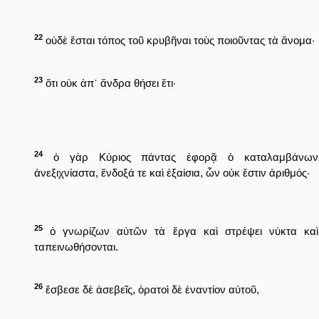
22
οὐδὲ ἔσται τόπος τοῦ κρυβῆναι τοὺς ποιοῦντας τὰ ἄνομα·
23
ὅτι οὐκ ἀπ᾿ ἄνδρα θήσει ἔτι·
24
ὁ γὰρ Κύριος πάντας ἐφορᾷ ὁ καταλαμβάνων
ἀνεξιχνίαστα, ἔνδοξά τε καὶ ἐξαίσια, ὧν οὐκ ἔστιν ἀριθμός·
25
ὁ γνωρίζων αὐτῶν τὰ ἔργα καὶ στρέψει νύκτα καὶ
ταπεινωθήσονται.
26
ἔσβεσε δὲ ἀσεβεῖς, ὁρατοὶ δὲ ἐναντίον αὐτοῦ,