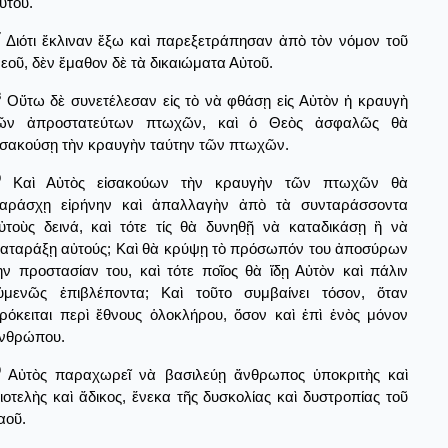
ὐτοῦ.
7
Διότι ἔκλιναν ἔξω καὶ παρεξετράπησαν ἀπὸ τὸν νόμον τοῦ
εοῦ, δὲν ἔμαθον δὲ τὰ δικαιώματα Αὐτοῦ.
8
Οὕτω δὲ συνετέλεσαν εἰς τὸ νὰ φθάσῃ εἰς Αὐτὸν ἡ κραυγὴ
ῶν ἀπροστατεύτων πτωχῶν, καὶ ὁ Θεὸς ἀσφαλῶς θὰ
ἰσακούσῃ τὴν κραυγὴν ταύτην τῶν πτωχῶν.
9
Καὶ Αὐτὸς εἰσακούων τὴν κραυγὴν τῶν πτωχῶν θὰ
αράσχῃ εἰρήνην καὶ ἀπαλλαγὴν ἀπὸ τὰ συνταράσσοντα
ὐτοὺς δεινά, καὶ τότε τίς θὰ δυνηθῇ νὰ καταδικάσῃ ἢ νὰ
ιαταράξῃ αὐτούς; Καὶ θὰ κρύψῃ τὸ πρόσωπόν του ἀποσύρων
ὴν προστασίαν του, καὶ τότε ποῖος θὰ ἴδῃ Αὐτὸν καὶ πάλιν
ὐμενῶς ἐπιβλέποντα; Καὶ τοῦτο συμβαίνει τόσον, ὅταν
ρόκειται περὶ ἔθνους ὁλοκλήρου, ὅσον καὶ ἐπὶ ἐνὸς μόνον
νθρώπου.
0
Αὐτὸς παραχωρεῖ νὰ βασιλεύῃ ἄνθρωπος ὑποκριτὴς καὶ
διοτελὴς καὶ ἄδικος, ἕνεκα τῆς δυσκολίας καὶ δυστροπίας τοῦ
αοῦ.