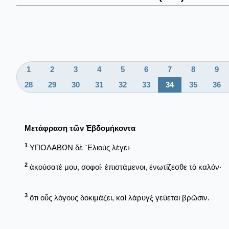
1
2
3
4
5
6
7
8
9
28
29
30
31
32
33
34
35
36
Μετάφραση τῶν Ἑβδομήκοντα
1
ΥΠΟΛΑΒΩΝ δὲ ᾿Ελιοὺς λέγει·
2
ἀκούσατέ μου, σοφοί· ἐπιστάμενοι, ἐνωτίζεσθε τὸ καλόν·
3
ὅτι οὖς λόγους δοκιμάζει, καὶ λάρυγξ γεύεται βρῶσιν.