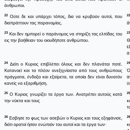
άνθρωποι.
22
2
Ούτε δε και υπάρχει τόπος, δια να κρυβούν αυτοί, που
διαπράττουν τας παρανομίας.
ἄ
23
2
Και δεν ημπορεί ο παράνομος να στηρίζη τας ελπίδας του
εις την βοήθειαν του οιουδήποτε ανθρώπου.
Θ
ἐ
ἀ
24
2
Διότι ο Κυριος επιβλέπει όλους και δεν πλανάται ποτέ.
Κατανοεί και τα πλέον ανεξιχνίαστα από τους ανθρώπους
Ὁ
πράγματα, ένδοξα και εξαίρετα, τα οποία δεν είναι δυνατόν
ἀ
κανείς να εξαριθμήση.
ὑ
25
2
Ο Κυριος γνωρίζει τα έργα των. Ανατρέπει αυτούς κατά
την νύκτα και τους
κ
τ
26
2
Εσβησε το φως των ασεβών ο Κυριος και τους εξηφάνισε,
διότι ορατοί ήσαν ενώπιόν του αυτοί και τα έργα των·
κ