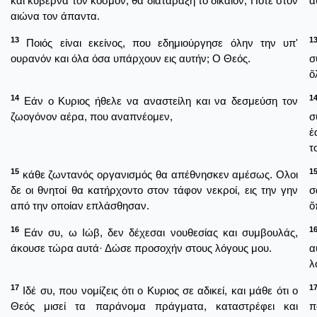
και κυβερνά τον κόσμον, θα διαταράξη το δίκαιον; Ποτέ στον
α
αιώνα τον άπαντα.
13
1
Ποιός είναι εκείνος, που εδημιούργησε όλην την υπ'
ουρανόν και όλα όσα υπάρχουν εις αυτήν; Ο Θεός.
σ
ὅ
14
1
Εάν ο Κυριος ήθελε να αναστείλη και να δεσμεύση τον
ζωογόνον αέρα, που αναπνέομεν,
σ
ἑ
τ
15
1
κάθε ζωντανός οργανισμός θα απέθνησκεν αμέσως. Ολοι
δε οι θνητοί θα κατήρχοντο στον τάφον νεκροί, εις την γην
σ
από την οποίαν επλάσθησαν.
ὅ
16
1
Εάν συ, ω Ιώβ, δεν δέχεσαι νουθεσίας και συμβουλάς,
άκουσε τώρα αυτά· Δώσε προσοχήν στους λόγους μου.
α
λ
17
1
Ιδέ συ, που νομίζεις ότι ο Κυριος σε αδικεί, και μάθε ότι ο
Θεός μισεί τα παράνομα πράγματα, καταστρέφει και
π