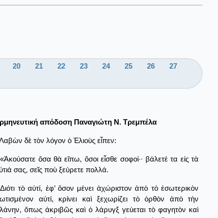
20
21
22
23
24
25
26
27
ρμηνευτική απόδοση Παναγιώτη Ν. Τρεμπέλα
Λαβὼν δὲ τὸν λόγον ὁ Ἐλιοὺς εἶπεν:
«Ἀκούσατε ὅσα θὰ εἴπω, ὅσοι εἶσθε σοφοί·· βάλετέ τα εἰς τὰ
ὐτιά σας, σεῖς ποὺ ξεύρετε πολλά.
Διότι τὸ αὐτί, ἐφ’ ὅσον μένει ἀχώριστον ἀπὸ τὸ ἐσωτερικὸν
ωτισμένον αὐτί, κρίνει καὶ ξεχωρίζει τὸ ὀρθὸν ἀπὸ τὴν
λάνην, ὅπως ἀκριβῶς καὶ ὁ λάρυγξ γεύεται τὸ φαγητὸν καὶ