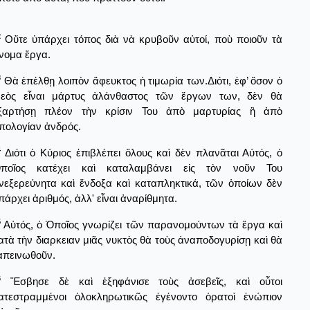
2
Οὔτε ὑπάρχει τόπος διὰ νὰ κρυβοῦν αὐτοί, ποὺ ποιοῦν τὰ
νομα ἔργα.
3
Θὰ ἐπέλθῃ λοιπὸν ἄφευκτος ἡ τιμωρία των.Διότι, ἐφ’ ὅσον ὁ
εὸς εἶναι μάρτυς ἀλάνθαστος τῶν ἔργων των, δὲν θὰ
ξαρτήσῃ πλέον τὴν κρίσιν Του ἀπὸ μαρτυρίας ἢ ἀπὸ
πολογίαν ἀνδρός.
4
Διότι ὁ Κύριος ἐπιβλέπει ὅλους καὶ δὲν πλανᾶται Αὐτός, ὁ
ποῖος κατέχει καὶ καταλαμβάνει εἰς τὸν νοῦν Του
νεξερεύνητα καὶ ἔνδοξα καὶ καταπληκτικά, τῶν ὁποίων δὲν
πάρχει ἀριθμός, ἀλλ' εἶναι ἀναρίθμητα.
5
Αὐτός, ὁ Ὁποῖος γνωρίζει τῶν παρανομούντων τὰ ἔργα καὶ
ατὰ τὴν διαρκειαν μιᾶς νυκτὸς θὰ τοὺς ἀναποδογυρίσῃ καὶ θὰ
απεινωθοῦν.
6
Ἔσβησε δὲ καὶ ἐξηφάνισε τοὺς ἀσεβεῖς, καὶ οὗτοι
ατεστραμμένοι ὁλοκληρωτικῶς ἐγένοντο ὁρατοὶ ἐνώπιον