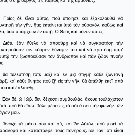
ὐτὸς ὁ δημιουργὸς τῆς τάξεως καὶ τῆς ἁρμονίας;
3
Ποῖος δὲ εἶναι αὐτός, ποὺ ἐποίησε καὶ ἐξακολουθεῖ νὰ
υντηρῇ τὴν γῆν, ἥτις ἐκτείνεται ὑπὸ τὸν οὐρανόν, καθὼς καὶ
λα, ὅσα ὑπάρχουν ἐν αὐτῇ; Ὁ Θεὸς καὶ μόνον αὐτός.
4
Διότι, ἐὰν ἤθελε νὰ ἀποσύρῃ καὶ νὰ συγκρατήσῃ τὴν
υντηροῦσαν τὸν κόσμον δύναμίν του καὶ νὰ κρατήσῃ παρ’
αυτῷ τὴν ζωοποιοῦσαν τὸν ἄνθρωπον καὶ πᾶν ζῶον πνοήν
ου,
5
θὰ τελευτήσῃ τότε μαζὶ καὶ ἐν μιᾷ στιγμῇ κάθε ζωντανὴ
άρξ, καὶ κάθε θνητὸς ποὺ ζῇ εἰς τὴν γῆν, θὰ ἀπέλθῃ ἐκεῖ, ἀπὸ
που καὶ ἐπλάσθη.
6
Ἐὰν δέ, ὦ Ἰώβ, δὲν δέχεσαι συμβουλάς, ἄκουε τουλάχιστον
ὐτά, ποὺ θὰ εἴπω· βάλε μέσα εἰς τὰ αὐτιά σου τὴν φωνὴν τῶν
όγων μου.
7
Ἄνοιξε τὰ μάτια σου καὶ σύ, καὶ ἴδε Αὐτόν, ποὺ μισεῖ τὰ
αράνομα καὶ καταστρέφει τοὺς πονηρούς.Ἴδε Τον, ὅτι εἶναι