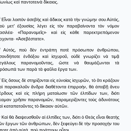
ἰωνίως καὶ παντοτεινὰ δίκαιος.
8
Εἶναι λοιπὸν ἀσεβὴς καὶ ἄδικος κατὰ τὴν γνώμην σου Αὐτός,
οὺ μετ’ ἐξουσίας λέγει εἰς τὸν παραβαίνοντα τὸν νόμον
ασιλέα· «Παρανομεῖς»· καὶ εἰς κάθε παρεκτρεπόμενον
ρχοντα· «Ἀσεβέστατε».
9
Αὐτός, ποὺ δὲν ἐντράπη ποτὲ πρόσωπον ἀνθρώπου,
σονδήποτε ἐνδόξου καὶ ἰσχυροῦ, οὐδὲ γνωρίζει νὰ τιμᾷ
εγάλους παρανομοῦντας, ὥστε νὰ θαυμάζωνται τὰ
ρόσωπά των παρὰ τὰ φαῦλα ἔργα των.
0
Εἰς ὅσους δὲ στηρίζονται εἰς εὐνοίας ἰσχυρῶν, τὸ ὅτι κράζουν
αὶ παρακαλοῦν ἄνδρα διαθέτοντα ἐπιρροήν, θὰ ἀποβῇ ἄνευ
έρδους καὶ εἰς πλήρη ματαίωσιν τῶν ἐλπίδων των, διότι
καμαν χρῆσιν παρανομιῶν, παραμερίζοντες τοὺς ἀδυνάτους
αὶ καταπατοῦντες τὸ δίκαιον αὐτῶν.
1
Καὶ θὰ διαψευσθοῦν αἱ ἐλπίδες των, διότι ὁ Θεὸς εἶναι θεατὴς
ῶν ἔργων τῶν ἀνθρώπων, δὲν ξεφεύγει δὲ τὴν προσοχήν του
ίποτε ἀπὸ αὐτά, ποὺ πράττουν οὗτοι.