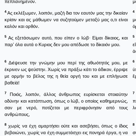
πεπλανημένον.
μ
4
4
Ας εκλέξωμεν, λοιπόν, μαζή δια τον εαυτόν μας την δικαίαν
κρίσιν και ας μάθωμεν να συζητούμεν μεταξύ μας ο,τι είναι
μ
καλόν και ορθόν.
ὀ
5
5
Ας εξετάσωμεν αυτό, που είπεν ο Ιώβ· Είμαι δίκαιος, και
παρ' όλα αυτά ο Κυριος δεν μου απέδωσε το δίκαιόν μου.
ε
ἀ
6
6
Διέψευσε την γνώμην μου περί της αθωότητός μου, με
έκρινεν ως ψεύστην. Χωρίς να πράξω κάτι το άδικον, έρριψε
ὑ
με ορμήν το βέλος της η θεία οργή του και με επλήγωσε
ἔ
βαθείά!
7
7
Ποιός, λοιπόν, άλλος άνθρωπος ευρίσκεται στοιαύτην
οδύνην και κατάπτωση, όπως ο Ιώβ, ο οποίος καθημερινώς,
π
σαν με νερό, ποτίζεται με περιφρόνησιν από τους
λ
ανθρώπους,
8
8
χωρίς να έχη αμαρτήσει ούτε και ασεβήσει, όπως ο ίδιος
βεβαιώνει, χωρίς να έχη συμμετάσχει εις πονηρά έργα, η να
σ