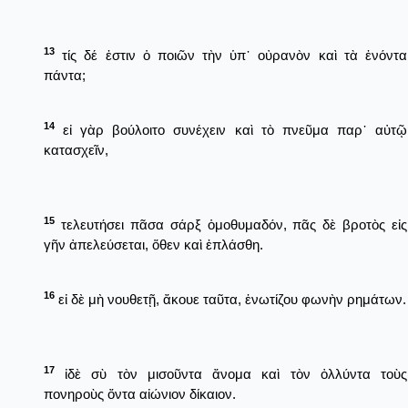
13
τίς δέ ἐστιν ὁ ποιῶν τὴν ὑπ᾿ οὐρανὸν καὶ τὰ ἐνόντα
πάντα;
14
εἰ γὰρ βούλοιτο συνέχειν καὶ τὸ πνεῦμα παρ᾿ αὐτῷ
κατασχεῖν,
15
τελευτήσει πᾶσα σάρξ ὁμοθυμαδόν, πᾶς δὲ βροτὸς εἰς
γῆν ἀπελεύσεται, ὅθεν καὶ ἐπλάσθη.
16
εἰ δὲ μὴ νουθετῇ, ἄκουε ταῦτα, ἐνωτίζου φωνὴν ρημάτων.
17
ἰδὲ σὺ τὸν μισοῦντα ἄνομα καὶ τὸν ὀλλύντα τοὺς
πονηροὺς ὄντα αἰώνιον δίκαιον.