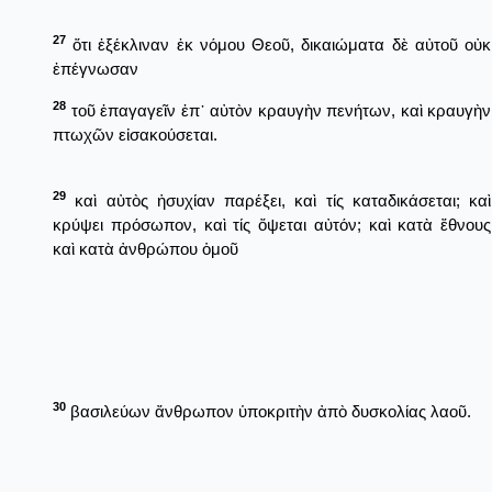
27
ὅτι ἐξέκλιναν ἐκ νόμου Θεοῦ, δικαιώματα δὲ αὐτοῦ οὐκ
ἐπέγνωσαν
28
τοῦ ἐπαγαγεῖν ἐπ᾿ αὐτὸν κραυγὴν πενήτων, καὶ κραυγὴν
πτωχῶν εἰσακούσεται.
29
καὶ αὐτὸς ἡσυχίαν παρέξει, καὶ τίς καταδικάσεται; καὶ
κρύψει πρόσωπον, καὶ τίς ὄψεται αὐτόν; καὶ κατὰ ἔθνους
καὶ κατὰ ἀνθρώπου ὁμοῦ
30
βασιλεύων ἄνθρωπον ὑποκριτὴν ἀπὸ δυσκολίας λαοῦ.