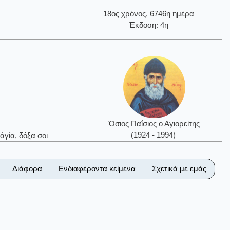
18ος χρόνος, 6746η ημέρα
Έκδοση: 4η
Όσιος Παΐσιος ο Αγιορείτης
(1924 - 1994)
ἁγία, δόξα σοι
Διάφορα
Ενδιαφέροντα κείμενα
Σχετικά με εμάς