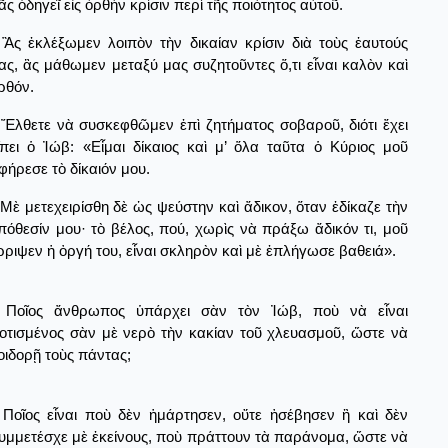
ᾶς ὁδηγεῖ εἰς ὀρθὴν κρίσιν περὶ τῆς ποιότητος αὐτοῦ.
Ἂς ἐκλέξωμεν λοιπὸν τὴν δικαίαν κρίσιν διὰ τοὺς ἑαυτούς
ας, ἂς μάθωμεν μεταξύ μας συζητοῦντες ὅ,τι εἶναι καλὸν καὶ
ρθόν.
Ἔλθετε νὰ συσκεφθῶμεν ἐπὶ ζητήματος σοβαροῦ, διότι ἔχει
ἴπει ὁ Ἰώβ: «Εἶμαι δίκαιος καὶ μ’ ὅλα ταῦτα ὁ Κύριος μοῦ
φήρεσε τὸ δίκαιόν μου.
Μὲ μετεχειρίσθη δὲ ὡς ψεύστην καὶ ἄδικον, ὅταν ἐδίκαζε τὴν
πόθεσίν μου· τὸ βέλος, πού, χωρὶς νὰ πράξω ἄδικόν τι, μοῦ
ρριψεν ἡ ὀργή του, εἶναι σκληρὸν καὶ μὲ ἐπλήγωσε βαθειά».
Ποῖος ἄνθρωπος ὑπάρχει σὰν τὸν Ἰώβ, ποὺ νὰ εἶναι
οτισμένος σὰν μὲ νερὸ τὴν κακίαν τοῦ χλευασμοῦ, ὥστε νὰ
οιδορῇ τοὺς πάντας;
Ποῖος εἶναι ποὺ δὲν ἡμάρτησεν, οὔτε ἠσέβησεν ἢ καὶ δὲν
υμμετέσχε μὲ ἐκείνους, ποὺ πράττουν τὰ παράνομα, ὥστε νὰ