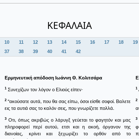
ΚΕΦΑΛΑΙΑ
10
11
12
13
14
15
16
17
18
19
37
38
39
40
41
42
Ερμηνευτική απόδοση Ιωάννη Θ. Κολιτσάρα
Ε
1
1
Συνεχίζων τον λόγον ο Ελιούς είπεν·
2
2
“ακούσατε αυτά, που θα σας είπω, όσοι είσθε σοφοί. Βαλετε
εις τα αυτιά σας το καλόν σεις, που γνωρίζετε πολλά.
α
3
3
Οτι, όπως ακριβώς ο λάρυγξ γεύεται το φαγητόν και μας
πληροφορεί περί αυτού, ετσι και η ακοή, όργανον της
φ
διανοίας, κρίνει και ξεχωρίζει το ορθόν από το
π