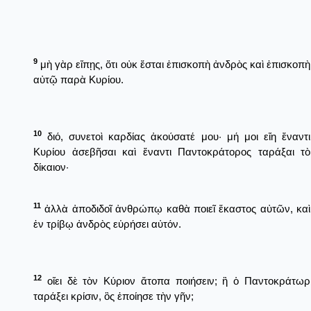
9
μὴ γὰρ εἴπῃς, ὅτι οὐκ ἔσται ἐπισκοπὴ ἀνδρὸς καὶ ἐπισκοπὴ
αὐτῷ παρὰ Κυρίου.
10
διό, συνετοὶ καρδίας ἀκούσατέ μου· μή μοι εἴη ἔναντι
Κυρίου ἀσεβῆσαι καὶ ἔναντι Παντοκράτορος ταράξαι τὸ
δίκαιον·
11
ἀλλὰ ἀποδιδοῖ ἀνθρώπῳ καθὰ ποιεῖ ἕκαστος αὐτῶν, καὶ
ἐν τρίβῳ ἀνδρὸς εὑρήσει αὐτόν.
12
οἴει δὲ τὸν Κύριον ἄτοπα ποιήσειν; ἢ ὁ Παντοκράτωρ
ταράξει κρίσιν, ὃς ἐποίησε τὴν γῆν;