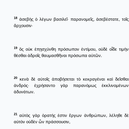
18
ἀσεβὴς ὁ λέγων βασιλεῖ· παρανομεῖς, ἀσεβέστατε, τοῖς
ἄρχουσιν·
19
ὃς οὐκ ἐπῃσχύνθη πρόσωπον ἐντίμου, οὐδὲ οἶδε τιμὴν
θέσθαι ἁδροῖς θαυμασθῆναι πρόσωπα αὐτῶν.
20
κενὰ δὲ αὐτοῖς ἀποβήσεται τὸ κεκραγέναι καὶ δεῖσθαι
ἀνδρός· ἐχρήσαντο γὰρ παρανόμως ἐκκλινομένων
ἀδυνάτων.
21
αὐτὸς γὰρ ὁρατής ἐστιν ἔργων ἀνθρώπων, λέληθε δὲ
αὐτὸν οὐδὲν ὧν πράσσουσιν,