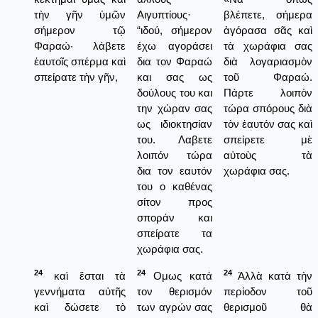
τὴν γῆν ὑμῶν
Αιγυπτίους·
βλέπετε, σήμερα
σήμερον τῷ
“ιδού, σήμερον
ἀγόρασα σᾶς καὶ
Φαραώ· λάβετε
έχω αγοράσει
τὰ χωράφια σας
ἑαυτοῖς σπέρμα καὶ
δια τον Φαραώ
διὰ λογαριασμὸν
σπείρατε τὴν γῆν,
και σας ως
τοῦ Φαραώ.
δούλους του και
Πάρτε λοιπὸν
την χώραν σας
τώρα σπόρους διὰ
ως ιδιοκτησίαν
τὸν ἑαυτόν σας καὶ
του. Λαβετε
σπείρετε μὲ
λοιπόν τώρα
αὐτοὺς τὰ
δια τον εαυτόν
χωράφια σας.
του ο καθένας
σίτον προς
σποράν και
σπείρατε τα
χωράφια σας.
24
24
24
καὶ ἔσται τὰ
Ομως κατά
Ἀλλὰ κατὰ τὴν
γεννήματα αὐτῆς
τον θερισμόν
περίοδον τοῦ
καὶ δώσετε τὸ
των αγρών σας
θερισμοῦ θὰ