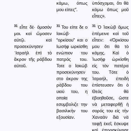
κάμω, όπως
ὑπόσχομαι, ὅτι θὰ
μου είπες”.
κάμω ὅπως μοῦ
εἶπες».
31
31
31
εἶπε δέ· ὄμοσόν
Του είπε δε ο
Ὁ Ἰακὼβ ὅμως
μοι. καὶ ὤμοσεν
Ιακώβ·
ἐπέμεινε καὶ τοῦ
αὐτῷ. καὶ
“ορκίσου” και ο
εἶπεν: «Ὁρκίσου
προσεκύνησεν
Ιωσήφ ωρκίσθη
μου ὅτι θὰ τὸ
᾿Ισραὴλ ἐπὶ τὸ
ενώπιον του
κάμῃς. Καὶ ὁ
ἄκρον τῆς ράβδου
πατρός του.
Ἰωσὴφ ὡρκίσθη
αὐτοῦ.
Τοτε ο Ιακώβ
εἰς τὸν πατέρα
προσεκύνησεν
του. Τότε ὁ
στο άκρον της
Ἰσραήλ, ἐπειδὴ
ράβδου του
ἐπίστευσεν ὅτι ὁ
υιού του, η
Θεὸς θὰ
οποία
ἐβοηθοῦσε, ὥστε
εσυμβολιζε την
νὰ μεταφερθῇ ἡ
βασιλικήν του
σορός του εἰς τὴν
εξουσίαν.
Χαναὰν διὰ νὰ
ταφῇ ἐκεῖ, ἔσκυψε
καὶ ἐπροσκύνησε