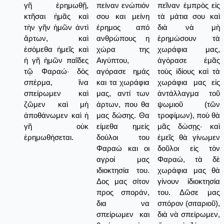
γῆ ἐρημωθῇ,
πείναν ενώπιόν
πεῖναν ἐμπρὸς εἰς
κτῆσαι ἡμᾶς καὶ
σου και μείνη
τὰ μάτια σου καὶ
τὴν γῆν ἡμῶν ἀντὶ
έρημος από
διὰ νὰ μὴ
ἄρτων, καὶ
ανθρώπους η
ἐρημώσουν τὰ
ἐσόμεθα ἡμεῖς καὶ
χώρα της
χωράφια μας,
ἡ γῆ ἡμῶν παῖδες
Αιγύπτου,
ἀγόρασε ἐμᾶς
τῷ Φαραώ· δὸς
αγόρασε ημάς
τοὺς ἰδίους καὶ τὰ
σπέρμα, ἵνα
και τα χωράφια
χωράφια μας εἰς
σπείρωμεν καὶ
μας, αντί των
ἀντάλλαγμα τοῦ
ζῶμεν καὶ μὴ
άρτων, που θα
ψωμιοῦ (τῶν
ἀποθάνωμεν καὶ ἡ
μας δώσης. Θα
τροφίμων), ποὺ θὰ
γῆ οὐκ
είμεθα ημείς
μᾶς δώσῃς· καὶ
ἐρημωθήσεται.
δούλοι του
ἐμεῖς θὰ γίνωμεν
Φαραώ και οι
δοῦλοι εἰς τὸν
αγροί μας
Φαραώ, τὰ δὲ
ιδιοκτησία του.
χωράφια μας θὰ
Δος μας σίτον
γίνουν ἰδιοκτησία
προς σποράν,
του. Δῶσε μας
δια να
σπόρον (σιταριοῦ),
σπείρωμεν και
διὰ νὰ σπείρωμεν,