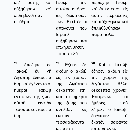
ἐπ᾿ αὐτῆς καὶ
Γεσέμ, την
περιοχὴν Γεσὲμ
ηὐξήθησαν καὶ
οποίαν επήραν
καὶ ἀπέκτησαν εἰς
ἐπληθύνθησαν
ως ιδιοκτησίαν
αὐτὴν περιουσίες
σφόδρα.
των. Εκεί δε οι
καὶ αὐξήθηκαν καὶ
απόγονοι του
ἐπληθύνθησαν
Ισραήλ
πάρα πολύ.
ηυξήθησαν και
επληθύνθησαν
πάρα πολύ.
28
28
28
ἐπέζησε δὲ
Εζησε δε
Καὶ ὁ Ἰακὼβ
᾿Ιακὼβ ἐν γῇ
ακόμη ο Ιακώβ
ἔζησεν ἀκόμη εἰς
Αἰγύπτῳ δεκαεπτὰ
εις την χώραν
τὴν χώραν τῆς
ἔτη· καὶ ἐγένοντο αἱ
της Αιγύπτου
Αἰγύπτου ἄλλα
ἡμέραι ᾿Ιακὼβ
δεκαεπτά έτη·
δεκαεπτὰ χρόνια.
ἐνιαυτῶν τῆς ζωῆς
και αι ημέραι
Ἑπομένως οἱ
αὐτοῦ ἑκατὸν
της ζωής του
ἡμέρες, ποὺ
τεσσαρακονταεπτὰ
ανήλθον εις
ἔζησεν ὁ Ἰακώβ,
ἔτη.
εκατόν
ἔφθασαν τὰ
τεσσαράκοντα
ἑκατὸν σαράντα
επτά έτη.
ἑπτὰ χρόνια.