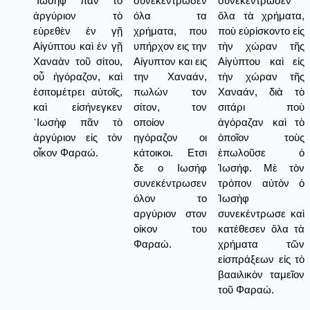
᾿Ιωσὴφ πᾶν τὸ
συνεκέντρωσεν
συνεκέντρωσεν
ἀργύριον τὸ
όλα τα
ὅλα τὰ χρήματα,
εὑρεθὲν ἐν γῇ
χρήματα, που
ποὺ εὑρίσκοντο εἰς
Αἰγύπτου καὶ ἐν γῇ
υπήρχον εις την
τὴν χώραν τῆς
Χαναὰν τοῦ σίτου,
Αίγυπτον και εις
Αἰγύπτου καὶ εἰς
οὗ ἠγόραζον, καὶ
την Χαναάν,
τὴν χώραν τῆς
ἐσιτομέτρει αὐτοῖς,
πωλών τον
Χαναάν, διὰ τὸ
καὶ εἰσήνεγκεν
σίτον, τον
σιτάρι ποὺ
᾿Ιωσὴφ πᾶν τὸ
οποίον
ἀγόραζαν καὶ τὸ
ἀργύριον εἰς τὸν
ηγόραζον οι
ὁποῖον τοὺς
οἶκον Φαραώ.
κάτοικοι. Ετσι
ἐπωλοῦσε ὁ
δε ο Ιωσήφ
Ἰωσήφ. Μὲ τὸν
συνεκέντρωσεν
τρόπον αὐτὸν ὁ
όλον το
Ἰωσὴφ
αργύριον στον
συνεκέντρωσε καὶ
οίκον του
κατέθεσεν ὅλα τὰ
Φαραώ.
χρήματα τῶν
εἰσπράξεων εἰς τὸ
βααιλικὸν ταμεῖον
τοῦ Φαραώ.