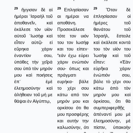
29
29
29
ἤγγισαν δὲ αἱ
Επλησίασαν
Ὅταν δὲ
ἡμέραι ᾿Ισραὴλ τοῦ
αι ημέραι να
ἐπλησίασαν οἱ
ἀποθανεῖν, καὶ
αποθάνη.
ἡμέρες τοῦ
ἐκάλεσε τὸν υἱὸν
Προσεκάλεσε
θανάτου τοῦ
αὐτοῦ ᾿Ιωσὴφ καὶ
τότε τον υιόν
Ἰσραήλ, ἔστειλε
εἶπεν αὐτῷ· εἰ
του τον Ιωσήφ
καὶ ἐκάλεσε κοντά
εὕρηκα χάριν
και του είπεν·
του τὸν υἱόν του
ἐναντίον σου,
“εάν έχω εύρει
Ἰωσὴφ καὶ τοῦ
ὑπόθες τὴν χεῖρά
χάριν ενώπιόν
εἶπεν: «Ἐὰν
σου ὑπὸ τὸν μηρόν
σου- όπως και
εὑρῆκα χάριν
μου καὶ ποιήσεις
πράγματι
ἐνώπιόν σου,
ἐπ᾿ ἐμὲ
ευρήκα- βάλε
βάλε τὸ χέρι σου
ἐλεημοσύνην καὶ
το χέρι σου
κάτω ἀπὸ τὸν
ἀλήθειαν τοῦ μή με
κάτω από τον
μηρόν μου καὶ
θάψαι ἐν Αἰγύπτῳ,
μηρόν μου και
ὁρκίσου, ὅτι θὰ
ορκίσου ότι θα
συμπεριφερθῇς
μου προσφέρης
ἀπέναντί μου μὲ
και αυτήν την
ἐλεημοσύνην, μὲ
καλωσύνην, ότι
πίστιν, ὑπακοὴν