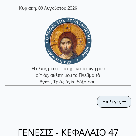
Κυριακή, 09 Αυγούστου 2026
Ἡ ἐλπίς μου ὁ Πατήρ, καταφυγή μου
ὁ Υἱός, σκέπη μου τὸ Πνεῦμα τὸ
ἅγιον, Τριὰς ἁγία, δόξα σοι.
Επιλογές ☰
ΓΕΝΕΣΙΣ - ΚΕΦΑΛΑΙΟ 47