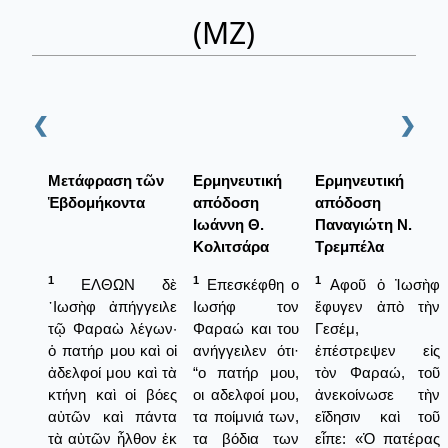
(ΜΖ)
❮
❯
Μετάφραση τῶν
Ερμηνευτική
Ερμηνευτική
Ἑβδομήκοντα
απόδοση
απόδοση
Ιωάννη Θ.
Παναγιώτη Ν.
Κολιτσάρα
Τρεμπέλα
1
1
1
ΕΛΘΩΝ δὲ
Επεσκέφθη ο
Αφοῦ ὁ Ἰωσὴφ
᾿Ιωσὴφ ἀπήγγειλε
Ιωσήφ τον
ἔφυγεν ἀπὸ τὴν
τῷ Φαραὼ λέγων·
Φαραώ και του
Γεσέμ,
ὁ πατήρ μου καὶ οἱ
ανήγγειλεν ότι·
ἐπέστρεψεν εἰς
ἀδελφοί μου καὶ τὰ
“ο πατήρ μου,
τὸν Φαραώ, τοῦ
κτήνη καὶ οἱ βόες
οι αδελφοί μου,
ἀνεκοίνωσε τὴν
αὐτῶν καὶ πάντα
τα ποίμνιά των,
εἴδησιν καὶ τοῦ
τὰ αὐτῶν ἦλθον ἐκ
τα βόδια των
εἶπε: «Ὁ πατέρας