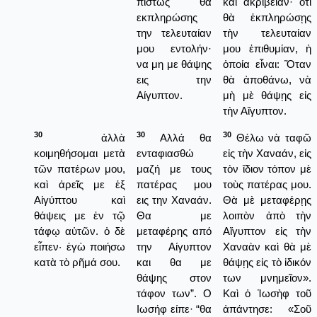
πιστώς θα
καὶ ἀκρίβειαν· ὅτι
εκπληρώσης
θὰ ἐκπληρώσῃς
την τελευταίαν
τὴν τελευταίαν
μου εντολήν·
μου ἐπιθυμίαν, ἡ
να μη με θάψης
ὁποία εἶναι: Ὅταν
εις την
θὰ ἀποθάνω, νὰ
Αίγυπτον.
μὴ μὲ θάψῃς εἰς
τὴν Αἴγυπτον.
30
30
30
ἀλλὰ
Αλλά θα
Θέλω νὰ ταφῶ
κοιμηθήσομαι μετὰ
ενταφιασθώ
εἰς τὴν Χαναάν, εἰς
τῶν πατέρων μου,
μαζή με τους
τὸν ἴδιον τόπον μὲ
καὶ ἀρεῖς με ἐξ
πατέρας μου
τοὺς πατέρας μου.
Αἰγύπτου καὶ
εις την Χαναάν.
Θὰ μὲ μεταφέρῃς
θάψεις με ἐν τῷ
Θα με
λοιπὸν ἀπὸ τὴν
τάφῳ αὐτῶν. ὁ δὲ
μεταφέρης από
Αἴγυπτον εἰς τὴν
εἶπεν· ἐγὼ ποιήσω
την Αίγυπτον
Χαναὰν καὶ θὰ μὲ
κατὰ τὸ ρῆμά σου.
και θα με
θάψῃς εἰς τὸ ἰδικόν
θάψης στον
των μνημεῖον».
τάφον των”. Ο
Καὶ ὁ Ἰωσὴφ τοῦ
Ιωσήφ είπε· “θα
ἀπάντησε: «Σοῦ