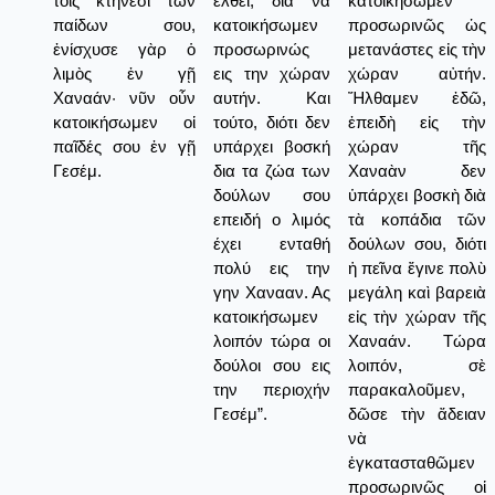
τοῖς κτήνεσι τῶν
έλθει, δια να
κατοικήσωμεν
παίδων σου,
κατοικήσωμεν
προσωρινῶς ὡς
ἐνίσχυσε γὰρ ὁ
προσωρινώς
μετανάστες εἰς τὴν
λιμὸς ἐν γῇ
εις την χώραν
χώραν αὐτήν.
Χαναάν· νῦν οὖν
αυτήν. Και
Ἤλθαμεν ἐδῶ,
κατοικήσωμεν οἱ
τούτο, διότι δεν
ἐπειδὴ εἰς τὴν
παῖδές σου ἐν γῇ
υπάρχει βοσκή
χώραν τῆς
Γεσέμ.
δια τα ζώα των
Χαναὰν δεν
δούλων σου
ὑπάρχει βοσκὴ διὰ
επειδή ο λιμός
τὰ κοπάδια τῶν
έχει ενταθή
δούλων σου, διότι
πολύ εις την
ἡ πεῖνα ἔγινε πολὺ
γην Χανααν. Ας
μεγάλη καὶ βαρειὰ
κατοικήσωμεν
εἰς τὴν χώραν τῆς
λοιπόν τώρα οι
Χαναάν. Τώρα
δούλοι σου εις
λοιπόν, σὲ
την περιοχήν
παρακαλοῦμεν,
Γεσέμ”.
δῶσε τὴν ἄδειαν
νὰ
ἐγκατασταθῶμεν
προσωρινῶς οἱ