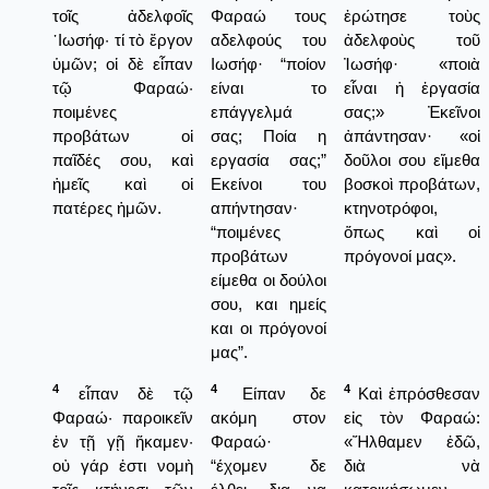
τοῖς ἀδελφοῖς
Φαραώ τους
ἐρώτησε τοὺς
᾿Ιωσήφ· τί τὸ ἔργον
αδελφούς του
ἀδελφοὺς τοῦ
ὑμῶν; οἱ δὲ εἶπαν
Ιωσήφ· “ποίον
Ἰωσήφ· «ποιὰ
τῷ Φαραώ·
είναι το
εἶναι ἡ ἐργασία
ποιμένες
επάγγελμά
σας;» Ἐκεῖνοι
προβάτων οἱ
σας; Ποία η
ἀπάντησαν· «οἱ
παῖδές σου, καὶ
εργασία σας;”
δοῦλοι σου εἴμεθα
ἡμεῖς καὶ οἱ
Εκείνοι του
βοσκοὶ προβάτων,
πατέρες ἡμῶν.
απήντησαν·
κτηνοτρόφοι,
“ποιμένες
ὅπως καὶ οἱ
προβάτων
πρόγονοί μας».
είμεθα οι δούλοι
σου, και ημείς
και οι πρόγονοί
μας”.
4
4
4
εἶπαν δὲ τῷ
Είπαν δε
Καὶ ἐπρόσθεσαν
Φαραώ· παροικεῖν
ακόμη στον
εἰς τὸν Φαραώ:
ἐν τῇ γῇ ἥκαμεν·
Φαραώ·
«Ἤλθαμεν ἐδῶ,
οὐ γάρ ἐστι νομὴ
“έχομεν δε
διὰ νὰ