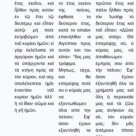
ἔτος ἐκεῖνο, καὶ
το έτος εκείνο
πρῶτον ἔτος καὶ
ἦλθον πρὸς αὐτὸν
της πείνας,
πάλιν ἦλθαν πρὸς
ἐν τῷ ἔτει τῷ
έφθασε το
τὸν Ἰωσὴφ τὸ
δευτέρῳ καὶ εἶπαν
δεύτερον έτος,
δεύτερον ἔτος καὶ
αὐτῷ· μή ποτε
κατά το οποίον
τοῦ εἶπαν: «Δῶσε
ἐκτριβῶμεν ἀπὸ
επανήλθον οι
μας σιτάρι. Θὰ
τοῦ κυρίου ἡμῶν; εἰ
Αιγύπτιοι προς
ἐπιτρέψῃς σύ, ὁ
γὰρ ἐκλέλοιπε τὸ
αυτόν και του
κύριος μας, νὰ
ἀργύριον ἡμῶν καὶ
είπαν· “δος μας
ἀποθάνωμεν
τὰ ὑπάρχοντα καὶ
τρόφιμα.
ἐμπρός σου ἀπὸ
τὰ κτήνη πρὸς σὲ
Μηπως, τάχα,
τὴν πεῖναν; Ἐφ’
τὸν κύριον, καὶ οὐχ
και θα
ὅσον ἔχουν
ὑπολέλειπται ἡμῖν
επιτρέψης ποτέ
ἐξαντληθῆ ὅλα τὰ
ἐναντίον τοῦ
συ ο κύριός μας
χρήματά μας καὶ
κυρίου ἡμῶν ἀλλ᾿
να
ὅλη ἡ περιουσία
ἢ τὸ ἴδιον σῶμα καὶ
εξοντωθώμεν
μας καὶ τὰ ζῶα
ἡ γῆ ἡμῶν.
όλοι από την
μας ἀνήκουν εἰς
πείναν; Εφ'
σέ, τὸν κύριόν
όσον έχουν
μας, δὲν μᾶς
εξαντληθή τα
ἀπέμεινε τίποτε