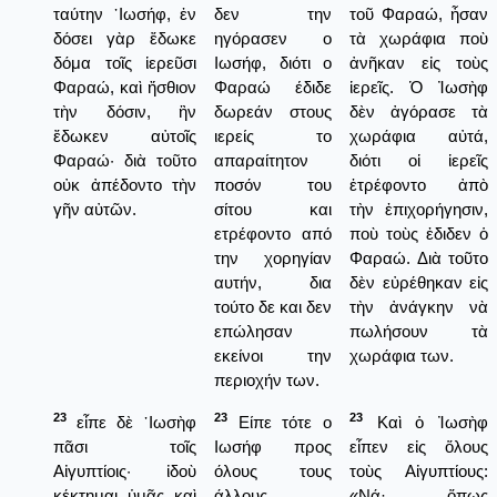
ταύτην ᾿Ιωσήφ, ἐν
δεν την
τοῦ Φαραώ, ἦσαν
δόσει γὰρ ἔδωκε
ηγόρασεν ο
τὰ χωράφια ποὺ
δόμα τοῖς ἱερεῦσι
Ιωσήφ, διότι ο
ἀνῆκαν εἰς τοὺς
Φαραώ, καὶ ἤσθιον
Φαραώ έδιδε
ἱερεῖς. Ὁ Ἰωσὴφ
τὴν δόσιν, ἣν
δωρεάν στους
δὲν ἀγόρασε τὰ
ἔδωκεν αὐτοῖς
ιερείς το
χωράφια αὐτά,
Φαραώ· διὰ τοῦτο
απαραίτητον
διότι οἱ ἱερεῖς
οὐκ ἀπέδοντο τὴν
ποσόν του
ἐτρέφοντο ἀπὸ
γῆν αὐτῶν.
σίτου και
τὴν ἐπιχορήγησιν,
ετρέφοντο από
ποὺ τοὺς ἐδιδεν ὁ
την χορηγίαν
Φαραώ. Διὰ τοῦτο
αυτήν, δια
δὲν εὐρέθηκαν εἰς
τούτο δε και δεν
τὴν ἀνάγκην νὰ
επώλησαν
πωλήσουν τὰ
εκείνοι την
χωράφια των.
περιοχήν των.
23
23
23
εἶπε δὲ ᾿Ιωσὴφ
Είπε τότε ο
Καὶ ὁ Ἰωσὴφ
πᾶσι τοῖς
Ιωσήφ προς
εἶπεν εἰς ὅλους
Αἰγυπτίοις· ἰδοὺ
όλους τους
τοὺς Αἰγυπτίους:
κέκτημαι ὑμᾶς καὶ
άλλους
«Νά· ὅπως