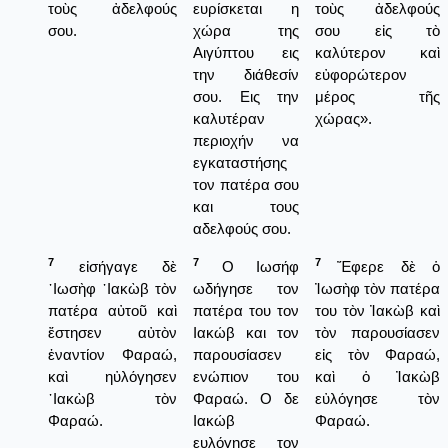
τοὺς ἀδελφούς
ευρίσκεται η
τοὺς ἀδελφούς
σου.
χώρα της
σου εἰς τὸ
Αιγύπτου εις
καλύτερον καὶ
την διάθεσίν
εὐφορώτερον
σου. Εις την
μέρος τῆς
καλυτέραν
χώρας».
περιοχήν να
εγκαταστήσης
τον πατέρα σου
και τους
αδελφούς σου.
7
7
7
εἰσήγαγε δὲ
Ο Ιωσήφ
Ἔφερε δὲ ὁ
᾿Ιωσὴφ ᾿Ιακὼβ τὸν
ωδήγησε τον
Ἰωσὴφ τὸν πατέρα
πατέρα αὐτοῦ καὶ
πατέρα του τον
του τὸν Ἰακὼβ καὶ
ἔστησεν αὐτὸν
Ιακώβ και τον
τὸν παρουσίασεν
ἐναντίον Φαραώ,
παρουσίασεν
εἰς τὸν Φαραώ,
καὶ ηὐλόγησεν
ενώπιον του
καὶ ὁ Ἰακὼβ
᾿Ιακὼβ τὸν
Φαραώ. Ο δε
εὐλόγησε τὸν
Φαραώ.
Ιακώβ
Φαραώ.
ευλόγησε τον