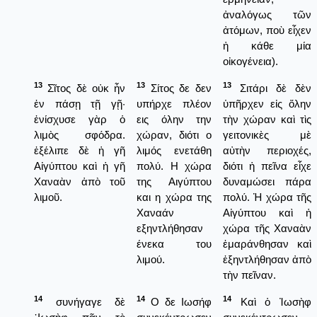
ἀναλόγως τῶν
ἀτόμων, ποὺ εἶχεν
ἡ κάθε μία
οἰκογένεια).
13
13
13
Σῖτος δὲ οὐκ ἦν
Σίτος δε δεν
Σιτάρι δὲ δὲν
ἐν πάσῃ τῇ γῇ·
υπήρχε πλέον
ὑπῆρχεν εἰς ὅλην
ἐνίσχυσε γὰρ ὁ
εις όλην την
τὴν χώραν καὶ τὶς
λιμὸς σφόδρα.
χώραν, διότι ο
γειτονικὲς μὲ
ἐξέλιπε δὲ ἡ γῆ
λιμός ενετάθη
αὐτὴν περιοχές,
Αἰγύπτου καὶ ἡ γῆ
πολύ. Η χώρα
διότι ἡ πεῖνα εἶχε
Χαναὰν ἀπὸ τοῦ
της Αιγύπτου
δυναμώσει πάρα
λιμοῦ.
και η χώρα της
πολύ. Ἡ χώρα τῆς
Χαναάν
Αἰγύπτου καὶ ἡ
εξηντλήθησαν
χώρα τῆς Χαναὰν
ένεκα του
ἐμαράνθησαν καὶ
λιμού.
ἐξηντλήθησαν ἀπὸ
τὴν πεῖναν.
14
14
14
συνήγαγε δὲ
Ο δε Ιωσήφ
Καὶ ὁ Ἰωσὴφ