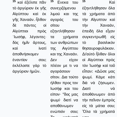
15
15
15
καὶ ἐξέλιπε πᾶν
Ενεκα του
Καὶ
τὸ ἀργύριον ἐκ γῆς
συνεχιζόμενου
ἐξηντλήθησαν ὅλα
Αἰγύπτου καὶ ἐκ
λιμού και της
τὰ χρήματα ἀπὸ
γῆς Χαναάν. ἦλθον
αγοράς του
τὴν Αἴγυπτον καὶ
δὲ πάντες οἱ
σίτου
τὴν Χαναάν,
Αἰγύπτιοι πρὸς
εξηντλήθησαν
ἐπειδὴ ὅλα εἶχαν
᾿Ιωσήφ, λέγοντες·
τα χρήματα
συγκεντρωθῆ εἰς
δὸς ἡμῖν ἄρτους,
των ανθρώπων
τὸ βασιλικὸν
καὶ ἱνατί
της Αιγύπτου
θησαυροφυλάκιον.
ἀποθνήσκομεν
και της Χαναάν.
Δι’αὐτὸ ἦλθαν ὅλοι
ἐναντίον σου;
Δεν είχον
οἱ Αἰγύπτιοι πρὸς
ἐκλέλοιπε γὰρ τὸ
πλέον με τι να
τὸν Ἰωσὴφ καὶ τοῦ
ἀργύριον ἡμῶν.
αγοράσουν
εἶπαν: «Δῶσε μας
σίτον. Δια τούτο
ψωμί. Κάμε κάτι
ήλθαν προς τον
διὰ νὰ ζήσωμεν.
Ιωσήφ και του
Διατὶ νὰ
είπον· “δος μας
ἀποθάνωμεν ἀπὸ
ψωμί· διατί να
τὴν πεῖναν ἐμπρὸς
αποθάνωμεν
εἰς τὰ μάτια σου;
ενώπιόν σου;
Ὅλα τὰ χρήματά