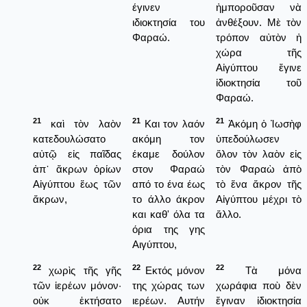
έγινεν
ἠμποροῦσαν νὰ
ιδιοκτησία του
ἀνθέξουν. Μὲ τὸν
Φαραώ.
τρόπον αὐτὸν ἡ
χώρα τῆς
Αἰγύπτου ἔγινε
ἰδιοκτησία τοῦ
Φαραώ.
21
21
21
καὶ τὸν λαὸν
Και τον λαόν
Ἀκόμη ὁ Ἰωσὴφ
κατεδουλώσατο
ακόμη τον
ὑπεδούλωσεν
αὐτῷ εἰς παῖδας
έκαμε δούλον
ὅλον τὸν λαὸν εἰς
ἀπ᾿ ἄκρων ὁρίων
στον Φαραώ
τὸν Φαραὼ ἀπὸ
Αἰγύπτου ἕως τῶν
από το ένα έως
τὸ ἕνα ἄκρον τῆς
ἄκρων,
το άλλο άκρον
Αἰγύπτου μέχρι τὸ
και καθ' όλα τα
ἄλλο.
όρια της γης
Αιγύπτου,
22
22
22
χωρὶς τῆς γῆς
Εκτός μόνον
Τὰ μόνα
τῶν ἱερέων μόνον·
της χώρας των
χωράφια ποὺ δὲν
οὐκ ἐκτήσατο
ιερέων. Αυτήν
ἔγιναν ἰδιοκτησία