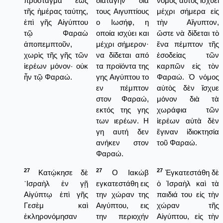
πρόσταγμα ἕως
διαταγήν δια
νόμος αὐτὸς ἰσχύει
τῆς ἡμέρας ταύτης,
τους Αιγυπτίους
μέχρι σήμερα εἰς
ἐπὶ γῆς Αἰγύπτου
ο Ιωσήφ, η
τὴν Αἴγυπτον,
τῷ Φαραὼ
οποία ισχύει και
ὥστε νὰ δίδεται τὸ
ἀποπεμπτοῦν,
μέχρι σήμερον·
ἕνα πέμπτον τῆς
χωρὶς τῆς γῆς τῶν
να δίδεται από
ἐσοδείας τῶν
ἱερέων μόνον· οὐκ
τα προϊόντα της
καρπῶν εἰς τὸν
ἦν τῷ Φαραώ.
γης Αιγύπτου το
Φαραώ. Ὁ νόμος
εν πέμπτον
αὐτὸς δὲν ἴσχυε
στον Φαραώ,
μόνον διὰ τὰ
εκτός της γης
χωράφια τῶν
των ιερέων. Η
ἱερέων αὐτὰ δὲν
γη αυτή δεν
ἔγιναν ἰδιοκτησία
ανήκεν στον
τοῦ Φαραώ.
Φαραώ.
27
27
27
Κατῴκησε δὲ
Ο Ιακώβ
Ἐγκατεστάθη δὲ
᾿Ισραὴλ ἐν γῇ
εγκατεστάθη εις
ὁ Ἰσραὴλ καὶ τὰ
Αἰγύπτῳ ἐπὶ γῆς
την χώραν της
παιδιά του εἰς τὴν
Γεσὲμ καὶ
Αιγύπτου, εις
χώραν τῆς
ἐκληρονόμησαν
την περιοχήν
Αἰγύπτου, εἰς τὴν