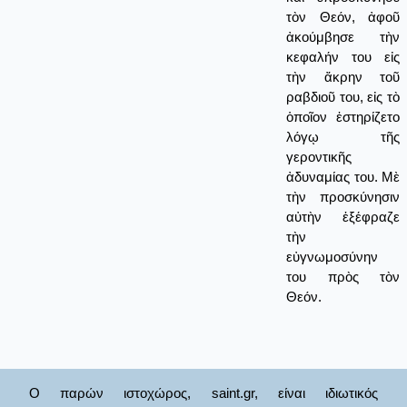
τὸν Θεόν, ἀφοῦ
ἀκούμβησε τὴν
κεφαλήν του εἰς
τὴν ἄκρην τοῦ
ραβδιοῦ του, εἰς τὸ
ὁποῖον ἐστηρίζετο
λόγῳ τῆς
γεροντικῆς
ἀδυναμίας του. Μὲ
τὴν προσκύνησιν
αὐτὴν ἐξέφραζε
τὴν
εὐγνωμοσύνην
του πρὸς τὸν
Θεόν.
Ο παρών ιστοχώρος, saint.gr, είναι ιδιωτικός