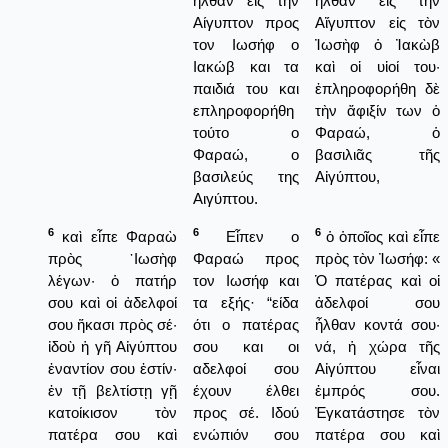
ήλθαν εις την
ἦλθαν εἰς τὴν
Αίγυπτον προς
Αἴγυπτον εἰς τὸν
τον Ιωσήφ ο
Ἰωσὴφ ὁ Ἰακὼβ
Ιακώβ και τα
καὶ οἱ υἱοί του·
παιδιά του και
ἐπληροφορήθη δὲ
επληροφορήθη
τὴν ἄφιξίν των ὁ
τούτο ο
Φαραώ, ὁ
Φαραώ, ο
βασιλιᾶς τῆς
βασιλεύς της
Αἰγύπτου,
Αιγύπτου.
6
6
6
καὶ εἶπε Φαραὼ
Εἶπεν ο
ὁ ὁποῖος καὶ εἶπε
πρὸς ᾿Ιωσὴφ
Φαραώ προς
πρὸς τὸν Ἰωσήφ: «
λέγων· ὁ πατήρ
τον Ιωσήφ και
Ὁ πατέρας καὶ οἱ
σου καὶ οἱ ἀδελφοί
τα εξής· “είδα
ἀδελφοί σου
σου ἥκασι πρὸς σέ·
ότι ο πατέρας
ἦλθαν κοντά σου·
ἰδοὺ ἡ γῆ Αἰγύπτου
σου και οι
νά, ἡ χώρα τῆς
ἐναντίον σου ἐστίν·
αδελφοί σου
Αἰγύπτου εἶναι
ἐν τῇ βελτίστῃ γῇ
έχουν έλθει
ἐμπρός σου.
κατοίκισον τὸν
προς σέ. Ιδού
Ἐγκατάστησε τὸν
πατέρα σου καὶ
ενώπιόν σου
πατέρα σου καὶ