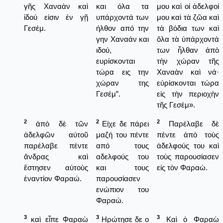
γῆς Χαναὰν καὶ
και όλα τα
μου καὶ οἱ ἀδελφοί
ἰδού εἰσιν ἐν γῇ
υπάρχοντά των
μου καὶ τὰ ζῶα καὶ
Γεσέμ.
ήλθον από την
τὰ βόδια των καὶ
γην Χαναάν και
ὅλα τὰ ὑπάρχοντά
ιδού,
των ἦλθαν ἀπὸ
ευρίσκονται
τὴν χώραν τῆς
τώρα εις την
Χαναὰν καὶ νά·
χώραν της
εὑρίσκονται τώρα
Γεσέμ”.
εἰς τὴν περιοχὴν
τῆς Γεσέμ».
2
2
2
ἀπὸ δὲ τῶν
Είχε δε πάρει
Παρέλαβε δὲ
ἀδελφῶν αὐτοῦ
μαζή του πέντε
πέντε ἀπὸ τοὺς
παρέλαβε πέντε
από τους
ἀδελφούς του καὶ
ἄνδρας καὶ
αδελφούς του
τοὺς παρουσίασεν
ἔστησεν αὐτοὺς
και τους
εἰς τὸν Φαραώ.
ἐναντίον Φαραώ.
παρουσίασεν
ενώπιον του
Φαραώ.
3
3
3
καὶ εἶπε Φαραὼ
Ηρώτησε δε ο
Καὶ ὁ Φαραὼ