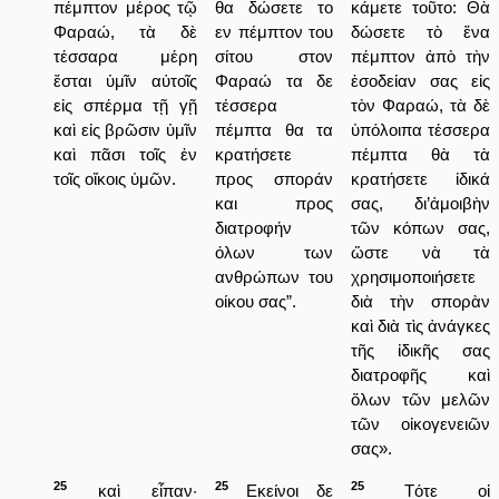
πέμπτον μέρος τῷ
θα δώσετε το
κάμετε τοῦτο: Θὰ
Φαραώ, τὰ δὲ
εν πέμπτον του
δώσετε τὸ ἕνα
τέσσαρα μέρη
σίτου στον
πέμπτον ἀπὸ τὴν
ἔσται ὑμῖν αὐτοῖς
Φαραώ τα δε
ἐσοδείαν σας εἰς
εἰς σπέρμα τῇ γῇ
τέσσερα
τὸν Φαραώ, τὰ δὲ
καὶ εἰς βρῶσιν ὑμῖν
πέμπτα θα τα
ὑπόλοιπα τέσσερα
καὶ πᾶσι τοῖς ἐν
κρατήσετε
πέμπτα θὰ τὰ
τοῖς οἴκοις ὑμῶν.
προς σποράν
κρατήσετε ἰδικά
και προς
σας, δι’ἀμοιβὴν
διατροφήν
τῶν κόπων σας,
όλων των
ὥστε νὰ τὰ
ανθρώπων του
χρησιμοποιήσετε
οίκου σας”.
διὰ τὴν σπορὰν
καὶ διὰ τὶς ἀνάγκες
τῆς ἰδικῆς σας
διατροφῆς καὶ
ὅλων τῶν μελῶν
τῶν οἰκογενειῶν
σας».
25
25
25
καὶ εἶπαν·
Εκείνοι δε
Τότε οἱ