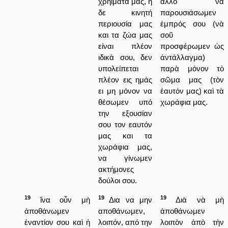
χρηιματά μας, η
ἄλλο νὰ
δε κινητή
παρουσιάσωμεν
περιουσία μας
ἐμπρός σου (νὰ
και τα ζώα μας
σοῦ
είναι πλέον
προσφέρωμεν ὡς
ιδικά σου, δεν
ἀντάλλαγμα)
υπολείπεται
παρὰ μόνον τὸ
πλέον εις ημάς
σῶμα μας (τὸν
ει μη μόνον να
ἑαυτόν μας) καὶ τὰ
θέσωμεν υπό
χωράφια μας.
την εξουσίαν
σου τον εαυτόν
μας και τα
χωράφια μας,
να γίνωμεν
ακτήμονες
δούλοι σου.
19
19
19
ἵνα οὖν μὴ
Δια να μην
Διὰ νὰ μὴ
ἀποθάνωμεν
αποθάνωμεν,
ἀποθάνωμεν
ἐναντίον σου καὶ ἡ
λοιπόν, από την
λοιπὸν ἀπὸ τὴν