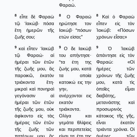
Φαραώ.
8
8
8
εἶπε δὲ Φαραὼ
Ο Φαραώ
Καὶ ὁ Φαραὼ
τῷ ᾿Ιακώβ· πόσα
ηρώτησε τον
εἶπεν εἰς τὸν
ἔτη ἡμερῶν τῆς
Ιακώβ· “πόσων
Ἰακώβ: «Πόσων
ζωῆς σου;
ετών είσαι;”
χρόνων εἶσαι;»
9
9
9
καὶ εἶπεν ᾿Ιακὼβ
Ο δε Ιακώβ
Ὁ Ἰακὼβ
τῷ Φαραώ· αἱ
του απήντησε·
ἀπάντησε εἰς τὸν
ἡμέραι τῶν ἐτῶν
“τα έτη της
Φαραώ: «Οἱ
τῆς ζωῆς μου, ἃς
ζωής μου, κατά
ἡμέρες τῶν
παροικῶ, ἑκατὸν
τα οποία
χρόνων τῆς ζωῆς
τριάκοντα ἔτη·
κατοικώ εις την
μου, κατὰ τὶς
μικραὶ καὶ πονηραὶ
γην,
ὁποῖες εἶμαι
γεγόνασιν αἱ
ανέρχονται εις
διαβάτης,
ἡμέραι τῶν ἐτῶν
εκατόν
μετανάστης καὶ
τῆς ζωῆς μου, οὐκ
τριάκοντα.
προσωρινὸς
ἀφίκοντο εἰς τὰς
Ολίγα και
κάτοικος τῆς γῆς,
ἡμέρας τῶν ἐτῶν
γεμάτα θλίψεις
εἶναι ἑκατὸν
τῆς ζωῆς τῶν
και περιπετείας
τριάντα χρόνια. Οἱ
πατέρων μου, ἃς
είναι τα έτη της
ἡμέρες τῶν