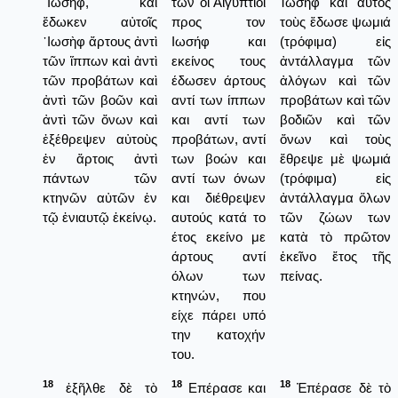
᾿Ιωσήφ, καὶ
των οι Αιγύπτιοι
Ἰωσὴφ καὶ αὐτὸς
ἔδωκεν αὐτοῖς
προς τον
τοὺς ἔδωσε ψωμιά
᾿Ιωσὴφ ἄρτους ἀντὶ
Ιωσήφ και
(τρόφιμα) εἰς
τῶν ἵππων καὶ ἀντὶ
εκείνος τους
ἀντάλλαγμα τῶν
τῶν προβάτων καὶ
έδωσεν άρτους
ἀλόγων καὶ τῶν
ἀντὶ τῶν βοῶν καὶ
αντί των ίππων
προβάτων καὶ τῶν
ἀντὶ τῶν ὄνων καὶ
και αντί των
βοδιῶν καὶ τῶν
ἐξέθρεψεν αὐτοὺς
προβάτων, αντί
ὄνων καὶ τοὺς
ἐν ἄρτοις ἀντὶ
των βοών και
ἔθρεψε μὲ ψωμιά
πάντων τῶν
αντί των όνων
(τρόφιμα) εἰς
κτηνῶν αὐτῶν ἐν
και διέθρεψεν
ἀντάλλαγμα ὅλων
τῷ ἐνιαυτῷ ἐκείνῳ.
αυτούς κατά το
τῶν ζώων των
έτος εκείνο με
κατὰ τὸ πρῶτον
άρτους αντί
ἐκεῖνο ἔτος τῆς
όλων των
πείνας.
κτηνών, που
είχε πάρει υπό
την κατοχήν
του.
18
18
18
ἐξῆλθε δὲ τὸ
Επέρασε και
Ἐπέρασε δὲ τὸ