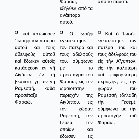
Φαραώ,
ἀπὸ τὸ παλάτι.
εξήλθεν από τα
ανάκτορα
αυτού.
11
11
11
καὶ κατῴκισεν
Ο Ιωσήφ
Καὶ ὁ Ἰωσὴφ
᾿Ιωσὴφ τὸν πατέρα
εγκατέστησε
ἐγκατέστησε τὸν
αὐτοῦ καὶ τοὺς
τον πατέρα και
πατέρα του καὶ
ἀδελφοὺς αὐτοῦ
τους αδελφούς
τοὺς ἀδελφούς του
καὶ ἔδωκεν αὐτοῖς
του, σύμφωνα
εἰς τὴν Αἴγυπτον,
κατάσχεσιν ἐν γῇ
με το
εἰς τὴν καλύτερη
Αἰγύπτῳ ἐν τῇ
πρόσταγμα του
καὶ εὐφορώτερη
βελτίστῃ γῇ, ἐν γῇ
Φαραώ, εις την
περιοχήν, εἰς τὴν
Ραμεσσῆ, καθὰ
ωραιοτάτην
χώραν τοῦ
προσέταξε
περιοχήν της
Ραμεσσῆ (δηλαδὴ
Φαραώ.
Αιγύπτου, εις
τὴν Γεσέμ),
την χώραν
σύμφωνα μὲ τὴν
Ραμεσσή, την
προσταγὴν τοῦ
Γεσέμ, την
Φαραώ.
οποίαν και
έδωσεν εις