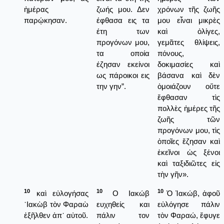
ἡμέρας
ζωής μου. Δεν
χρόνων τῆς ζωῆς
παρῴκησαν.
έφθασα εις τα
μου εἶναι μικρὲς
έτη των
καὶ ὀλίγες,
προγόνων μου,
γεμᾶτες θλίψεις,
τα οποία
πόνους,
έζησαν εκείνοι
δοκιμασίες καὶ
ως πάροικοι εις
βάσανα καὶ δὲν
την γην”.
ὁμοιάζουν οὔτε
ἔφθασαν τὶς
πολλὲς ἡμέρες τῆς
ζωῆς τῶν
προγόνων μου, τὶς
ὁποῖες ἔζησαν καὶ
ἐκεῖνοι ὡς ξένοι
καὶ ταξιδιῶτες εἰς
τὴν γῆν».
10
10
10
καὶ εὐλογήσας
Ο Ιακώβ
Ὁ Ἰακώβ, ἀφοῦ
᾿Ιακὼβ τὸν Φαραὼ
ευχηθείς και
εὐλόγησε πάλιν
ἐξῆλθεν ἀπ᾿ αὐτοῦ.
πάλιν τον
τὸν Φαραώ, ἔφυγε