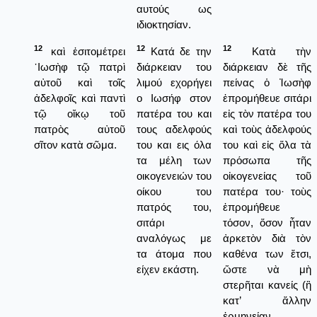
αυτούς ως
ιδιοκτησίαν.
12
12
12
καὶ ἐσιτομέτρει
Κατά δε την
Κατὰ τὴν
᾿Ιωσὴφ τῷ πατρὶ
διάρκειαν του
διάρκειαν δὲ τῆς
αὐτοῦ καὶ τοῖς
λιμού εχορήγει
πείνας ὁ Ἰωσὴφ
ἀδελφοῖς καὶ παντὶ
ο Ιωσήφ στον
ἐπρομήθευε σιτάρι
τῷ οἴκῳ τοῦ
πατέρα του και
εἰς τὸν πατέρα του
πατρὸς αὐτοῦ
τους αδελφούς
καὶ τοὺς ἀδελφούς
σῖτον κατὰ σῶμα.
του και εις όλα
του καὶ εἰς ὅλα τὰ
τα μέλη των
πρόσωπα τῆς
οικογενειών του
οἰκογενείας τοῦ
οίκου του
πατέρα του· τοὺς
πατρός του,
ἐπρομήθευε
σιτάρι
τόσον, ὅσον ἦταν
αναλόγως με
ἀρκετὸν διὰ τὸν
τα άτομα που
καθένα των ἔτσι,
είχεν εκάστη.
ὥστε νὰ μὴ
στερῆται κανείς (ἢ
κατ’ ἄλλην
ἑρμηνείαν,