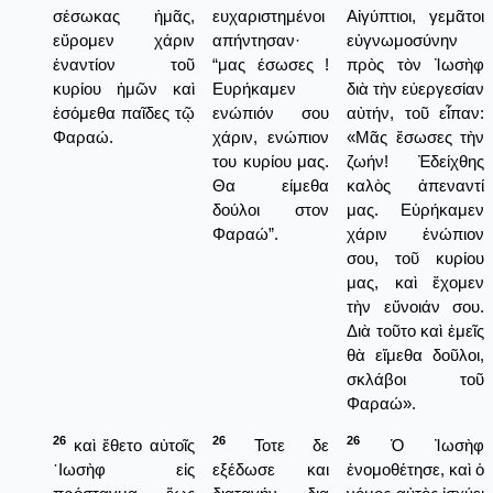
σέσωκας ἡμᾶς,
ευχαριστημένοι
Αἰγύπτιοι, γεμᾶτοι
εὕρομεν χάριν
απήντησαν·
εὐγνωμοσύνην
ἐναντίον τοῦ
“μας έσωσες !
πρὸς τὸν Ἰωσὴφ
κυρίου ἡμῶν καὶ
Ευρήκαμεν
διὰ τὴν εὐεργεσίαν
ἐσόμεθα παῖδες τῷ
ενώπιόν σου
αὐτήν, τοῦ εἶπαν:
Φαραώ.
χάριν, ενώπιον
«Μᾶς ἔσωσες τὴν
του κυρίου μας.
ζωήν! Ἐδείχθης
Θα είμεθα
καλὸς ἀπεναντί
δούλοι στον
μας. Εὑρήκαμεν
Φαραώ”.
χάριν ἐνώπιον
σου, τοῦ κυρίου
μας, καὶ ἔχομεν
τὴν εὔνοιάν σου.
Διὰ τοῦτο καὶ ἐμεῖς
θὰ εἴμεθα δοῦλοι,
σκλάβοι τοῦ
Φαραώ».
26
26
26
καὶ ἔθετο αὐτοῖς
Τοτε δε
Ὁ Ἰωσὴφ
᾿Ιωσὴφ εἰς
εξέδωσε και
ἐνομοθέτησε, καὶ ὁ