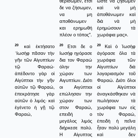
θερίσωμεν, έτσι
ὥστε νὰ ζήσωμεν
δε να ζήσωμεν,
καὶ νὰ μὴ
να μη
ἀποθάνωμεν καὶ
αποθάνωμεν
διὰ νὰ μὴ
και ερημωθή
ἐρημώσουν τὰ
πλέον ο τόπος”.
χωράφια μας».
20
20
20
καὶ ἐκτήσατο
Ετσι δε ο
Καὶ ὁ Ἰωσὴφ
᾿Ιωσὴφ πᾶσαν τὴν
Ιωσήφ ηγόρασε
ἀγόρασε ὅλα τὰ
γῆν τῶν Αἰγυπτίων
δια τον Φαραώ
χωράφια τῶν
τῷ Φαραώ·
όλην την
Αἰγυπτίων διὰ
ἀπέδοντο γὰρ οἱ
χώραν των
λογαριασμὸν τοῦ
Αἰγύπτιοι τὴν γῆν
Αιγυπτίων. Διότι
Φαραώ. Διότι ὅλοι
αὐτῶν τῷ Φαραώ,
οι Αιγύπτιοι
οἱ Αἰγύπτιοι
ἐπεκράτησε γὰρ
επώλησαν την
ἀναγκάσθηκαν νὰ
αὐτῶν ὁ λιμός· καὶ
χώραν των
πωλήσουν τὰ
ἐγένετο ἡ γῇ τῷ
στον Φαραώ,
χωράφια των εἰς
Φαραώ,
επειδή ο
τὸν Φαραώ,
μεγάλος λιμός
ἐπειδὴ ἡ πεῖνα
διήρκεσε πολύ.
ἦταν πολὺ μεγάλη
Η Αίγυπτος
καὶ δεν