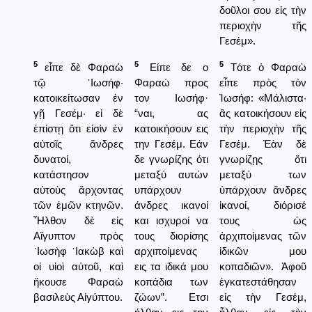
δοῦλοι σου εἰς τὴν
περιοχὴν τῆς
Γεσέμ».
5
5
5
εἶπε δὲ Φαραὼ
Είπε δε ο
Τότε ὁ Φαραὼ
τῷ ᾿Ιωσήφ·
Φαραώ προς
εἶπε πρὸς τὸν
κατοικείτωσαν ἐν
τον Ιωσήφ·
Ἰωσήφ: «Μάλιστα·
γῇ Γεσέμ· εἰ δὲ
“ναι, ας
ἂς κατοικήσουν εἰς
ἐπίστῃ ὅτι εἰσὶν ἐν
κατοικήσουν εις
τὴν περιοχὴν τῆς
αὐτοῖς ἄνδρες
την Γεσέμ. Εάν
Γεσέμ. Ἐὰν δὲ
δυνατοί,
δε γνωρίζης ότι
γνωρίζῃς ὅτι
κατάστησον
μεταξύ αυτών
μεταξύ των
αὐτοὺς ἄρχοντας
υπάρχουν
ὑπάρχουν ἄνδρες
τῶν ἐμῶν κτηνῶν.
άνδρες ικανοί
ἱκανοί, διόρισέ
῏Ηλθον δὲ εἰς
και ισχυροί να
τους ὡς
Αἴγυπτον πρὸς
τους διορίσης
ἀρχιποίμενας τῶν
᾿Ιωσὴφ ᾿Ιακὼβ καὶ
αρχιποίμενας
ἰδικῶν μου
οἱ υἱοὶ αὐτοῦ, καὶ
εις τα ιδικά μου
κοπαδιῶν». Ἀφοῦ
ἤκουσε Φαραὼ
κοπάδια των
ἐγκατεστάθησαν
βασιλεὺς Αἰγύπτου.
ζώων”. Ετσι
εἰς τὴν Γεσέμ,