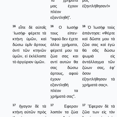
Τα χρήματά
μας
μας έχουν
ἐξηντλήθησαν!»
πλέον
εξαντληθή”.
16
16
16
εἶπε δὲ αὐτοῖς
Ο Ιωσήφ
Ὁ Ἰωσὴφ τοὺς
᾿Ιωσήφ· φέρετε τὰ
τους είπεν·
ἀπάντησε: «Φέρτε
κτήνη ὑμῶν, καὶ
“αφού δεν έχετε
καὶ δῶστε μου τὰ
δώσω ὑμῖν ἄρτους
άλλα χρήματα,
ζῶα σας καὶ ἐγὼ
ἀντὶ τῶν κτηνῶν
φέρετέ μου τα
θὰ σᾶς δώσω
ὑμῶν, εἰ ἐκλέλοιπε
ζώα σας και
ψωμιὰ εἰς
τὸ ἀργύριον ὑμῶν.
αντί αυτών θα
ἀντάλλαγμα τῶν
σας δώσω
ζώων σας, ἐφ’
άρτους, αφού
ὅσον
έχουν
ἐξηντλήθησαν τὰ
εξαντληθή
χρήματά σας».
πλέον τα
χρήματά σας”.
17
17
17
ἤγαγον δὲ τὰ
Εφεραν
Ἔφεραν δὲ τὰ
κτήνη αὐτῶν πρὸς
λοιπόν τα ζώα
ζῶα των εἰς τὸν