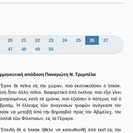
20
21
22
23
24
25
26
27
47
48
49
50
ρμηνευτική απόδοση Παναγιώτη Ν. Τρεμπέλα
Έγινε δὲ πεῖνα εἰς τὴν χώραν, ποὺ ἑκατοικοῦσαν ὁ Ἰσαάκ.
ὐτὴ ἦταν ἄλλη πεῖνα, διαφορετικὴ ἀπὸ ἐκεῖνην ποὺ εἶχε γίνει
ροηγουμένως κατὰ τὰ χρόνια, ποὺ ἐζοῦσεν ὁ πατέρας τοῦ ὁ
βραάμ. Ἡ ἔλλειψις τῶν ἀναγκαίων τροφῶν ἀνάγκασε τὸν
σαὰκ νὰ μεταβῇ ἀπὸ τὴν Βηρσαβεὲ πρὸς τὸν Ἀβιμέλεχ, τὸν
ασιλιᾶ τῶν Φιλισταίων, εἰς τὰ Γέραρα.
Ἐπειδὴ δὲ ὁ Ἰσαὰκ ἤθελε νὰ κατευθυνθῇ ἀπὸ ἐκεῖ εἰς τὴν