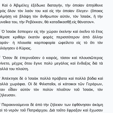
Καὶ ὁ Ἀβιμέλεχ ἐξέδωκε διαταγήν, τὴν ὁποίαν ἀπηύθυνε
ρὸς ὅλον τὸν λαόν του καὶ εἰς τὴν ὁποίαν ἔλεγεν· (ὅποιος
ολμήσῃ νὰ βλάψῃ τὸν ἄνθρωπον αὐτόν, τὸν Ἰσαάκ, ἢ τὴν
υναῖκα του, τὴν Ρεβέκκαν, θὰ καταδικασθῇ εἰς θάνατον».
2
Ὁ Ἰσαὰκ ἔσπειρεν εἰς τὴν χώραν ἐκείνην καὶ ἐκεῖνο τὸ ἔτος
θέρισε κριθάρι ἑκατὸν φορὲς περισσότερον ἀπὸ ἄλλην
οράν· ἡ πλουσία καρποφορία ὠφείλετο εἰς τὸ ὅτι τὸν
ὐλόγησεν ὁ Κύριος.
3
Ὅσον δὲ ἐπερνοῦσεν ὁ καιρός, τόσον καὶ πλουσιῶτερος
γίνετο, μέχρις ὅτου ἔγινε πολὺ μεγάλος καὶ ἔνδοξος διὰ τὰ
ολλά του πλούτη.
4
Ἀπέκτησε δὲ ὁ Ἰσαὰκ πολλὰ πρόβατα καὶ πολλὰ βόδια καὶ
ολλὰ χωράφια. Οἱ δὲ Φιλισταῖοι, οἱ κάτοικοι τῶν Γεράρων,
ταν εἶδαν αὐτὸν τὸν πολὺν πλοῦτον τοῦ Ἰσαάκ, τὸν
ζήλευσαν.
5
Παρακινούμενοι δὲ ἀπὸ τὴν ζήλειαν των ἐφθόνησαν ἀκόμη
αὶ τὸ νερὸν τοῦ Πατριάρχου. Διὰ τοῦτο ἔφραξαν καὶ ἔχωσαν