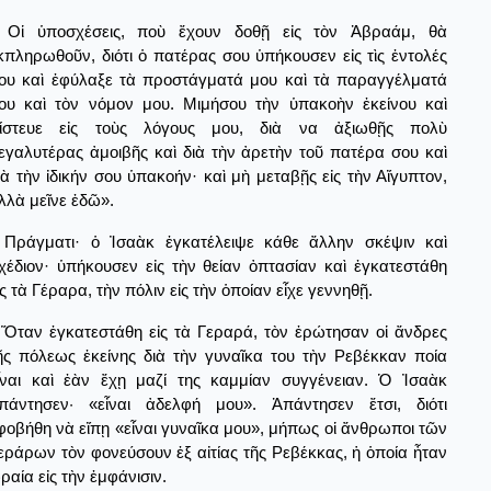
Οἱ ὑποσχέσεις, ποὺ ἔχουν δοθῇ εἰς τὸν Ἀβραάμ, θὰ
κπληρωθοῦν, διότι ὁ πατέρας σου ὑπήκουσεν εἰς τὶς ἐντολές
ου καὶ ἐφύλαξε τὰ προστάγματά μου καὶ τὰ παραγγέλματά
ου καὶ τὸν νόμον μου. Μιμήσου τὴν ὑπακοὴν ἐκείνου καὶ
ίστευε εἰς τοὺς λόγους μου, διὰ να ἀξιωθῇς πολὺ
εγαλυτέρας ἀμοιβῆς καὶ διὰ τὴν ἀρετὴν τοῦ πατέρα σου καὶ
ιὰ τὴν ἰδικήν σου ὑπακοήν· καὶ μὴ μεταβῇς εἰς τὴν Αἴγυπτον,
λλὰ μεῖνε ἐδῶ».
Πράγματι· ὁ Ἰσαὰκ ἐγκατέλειψε κάθε ἄλλην σκέψιν καὶ
χέδιον· ὑπήκουσεν εἰς τὴν θείαν ὀπτασίαν καὶ ἐγκατεστάθη
ἰς τὰ Γέραρα, τὴν πόλιν εἰς τὴν ὁποίαν εἶχε γεννηθῇ.
Ὅταν ἐγκατεστάθη εἰς τὰ Γεραρά, τὸν ἐρώτησαν οἱ ἄνδρες
ῆς πόλεως ἐκείνης διὰ τὴν γυναῖκα του τὴν Ρεβέκκαν ποία
ἶναι καὶ ἐὰν ἔχῃ μαζί της καμμίαν συγγένειαν. Ὁ Ἰσαὰκ
πάντησεν· «εἶναι ἀδελφή μου». Ἀπάντησεν ἔτσι, διότι
φοβήθη νὰ εἴπῃ «εἶναι γυναῖκα μου», μήπως οἱ ἄνθρωποι τῶν
εράρων τὸν φονεύσουν ἐξ αἰτίας τῆς Ρεβέκκας, ἡ ὁποία ἦταν
ραία εἰς τὴν ἐμφάνισιν.