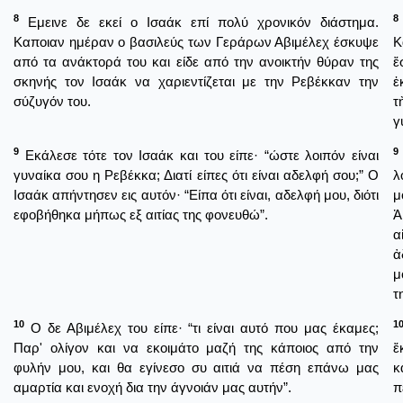
8
8
Εμεινε δε εκεί ο Ισαάκ επί πολύ χρονικόν διάστημα.
Καποιαν ημέραν ο βασιλεύς των Γεράρων Αβιμέλεχ έσκυψε
Κ
από τα ανάκτορά του και είδε από την ανοικτήν θύραν της
ἔ
σκηνής τον Ισαάκ να χαριεντίζεται με την Ρεβέκκαν την
ἐ
σύζυγόν του.
τ
γ
9
9
Εκάλεσε τότε τον Ισαάκ και του είπε· “ώστε λοιπόν είναι
γυναίκα σου η Ρεβέκκα; Διατί είπες ότι είναι αδελφή σου;” Ο
λ
Ισαάκ απήντησεν εις αυτόν· “Είπα ότι είναι, αδελφή μου, διότι
μ
εφοβήθηκα μήπως εξ αιτίας της φονευθώ”.
Ἀ
α
ἀ
μ
τ
10
1
Ο δε Αβιμέλεχ του είπε· “τι είναι αυτό που μας έκαμες;
Παρ' ολίγον και να εκοιμάτο μαζή της κάποιος από την
ἔ
φυλήν μου, και θα εγίνεσο συ αιτιά να πέση επάνω μας
κ
αμαρτία και ενοχή δια την άγνοιάν μας αυτήν”.
π