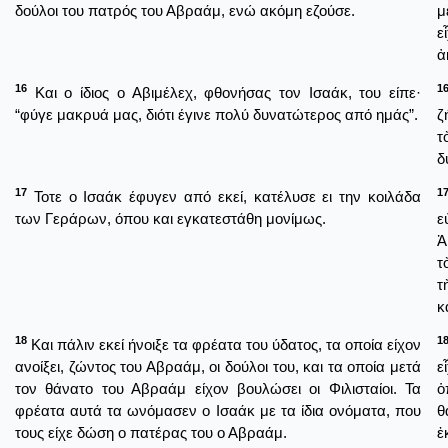
δούλοι του πατρός του Αβραάμ, ενώ ακόμη εζούσε.
μ
ε
ἀ
16
1
Και ο ίδιος ο Αβιμέλεχ, φθονήσας τον Ισαάκ, του είπε·
“φύγε μακρυά μας, διότι έγινε πολύ δυνατώτερος από ημάς”.
ζ
τ
δ
17
1
Τοτε ο Ισαάκ έφυγεν από εκεί, κατέλυσε ει την κοιλάδα
των Γεράρων, όπου και εγκατεστάθη μονίμως.
ε
Ἀ
τ
τ
κ
18
1
Και πάλιν εκεί ήνοιξε τα φρέατα του ύδατος, τα οποία είχον
ανοίξει, ζώντος του Αβραάμ, οι δούλοι του, και τα οποία μετά
ε
τον θάνατο του Αβραάμ είχον βουλώσει οι Φιλισταίοι. Τα
ὁ
φρέατα αυτά τα ωνόμασεν ο Ισαάκ με τα ίδια ονόματα, που
θ
τους είχε δώση ο πατέρας του ο Αβραάμ.
ἐ