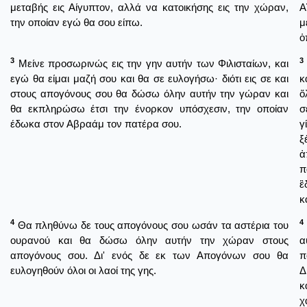
μεταβής εις Αίγυπτον, αλλά να κατοικήσης εις την χώραν,
Α
την οποίαν εγώ θα σου είπω.
μ
ὁ
3
3
Μείνε προσωρινώς εις την γην αυτήν των Φιλισταίων, και
εγώ θα είμαι μαζή σου και θα σε ευλογήσω· διότι εις σε και
κ
στους απογόνους σου θα δώσω όλην αυτήν την γώραν και
ὅ
θα εκπληρώσω έτσι την ένορκον υπόσχεσιν, την οποίαν
σ
έδωκα στον Αβραάμ τον πατέρα σου.
γ
ξ
ἀ
π
ἒ
κ
4
4
Θα πληθύνω δε τους απογόνους σου ωσάν τα αστέρια του
ουρανού και θα δώσω όλην αυτήν την χώραν στους
α
απογόνους σου. Δι' ενός δε εκ των Απογόνων σου θα
π
ευλογηθούν όλοι οι λαοί της γης.
Δ
κ
χ