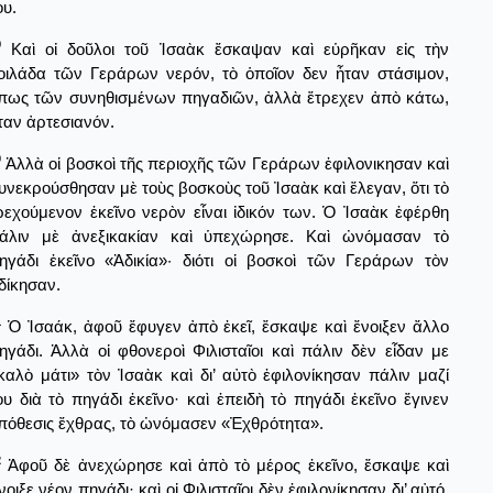
ου.
9
Καὶ οἰ δοῦλοι τοῦ Ἰσαὰκ ἔσκαψαν καὶ εὑρῆκαν εἰς τὴν
οιλάδα τῶν Γεράρων νερόν, τὸ ὁποῖον δεν ἦταν στάσιμον,
πως τῶν συνηθισμένων πηγαδιῶν, ἀλλὰ ἔτρεχεν ἀπὸ κάτω,
ταν ἀρτεσιανόν.
0
Ἀλλὰ οἱ βοσκοὶ τῆς περιοχῆς τῶν Γεράρων ἐφιλονικησαν καὶ
υνεκρούσθησαν μὲ τοὺς βοσκοὺς τοῦ Ἰσαὰκ καὶ ἔλεγαν, ὅτι τὸ
ρεχούμενον ἐκεῖνο νερὸν εἶναι ἰδικόν των. Ὁ Ἰσαὰκ ἐφέρθη
άλιν μὲ ἀνεξικακίαν καὶ ὑπεχώρησε. Καὶ ὠνόμασαν τὸ
ηγάδι ἐκεῖνο «Ἀδικία»· διότι οἱ βοσκοὶ τῶν Γεράρων τὸν
δίκησαν.
1
Ὁ Ἰσαάκ, ἀφοῦ ἔφυγεν ἀπὸ ἐκεῖ, ἔσκαψε καὶ ἔνοιξεν ἄλλο
ηγάδι. Ἀλλὰ οἱ φθονεροὶ Φιλισταῖοι καὶ πάλιν δὲν εἶδαν με
καλὸ μάτι» τὸν Ἰσαὰκ καὶ δι’ αὐτὸ ἐφιλονίκησαν πάλιν μαζί
ου διὰ τὸ πηγάδι ἐκεῖνο· καὶ ἐπειδὴ τὸ πηγάδι ἐκεῖνο ἔγινεν
πόθεσις ἔχθρας, τὸ ὠνόμασεν «Ἐχθρότητα».
2
Ἀφοῦ δὲ ἀνεχώρησε καὶ ἀπὸ τὸ μέρος ἐκεῖνο, ἔσκαψε καὶ
νοιξε νέον πηγάδι· καὶ οἱ Φιλισταῖοι δὲν ἐφιλονίκησαν δι’ αὐτό.