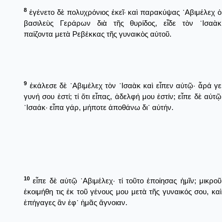
8
ἐγένετο δὲ πολυχρόνιος ἐκεῖ· καὶ παρακύψας ᾿Αβιμέλεχ ὁ
βασιλεὺς Γεράρων διὰ τῆς θυρίδος, εἶδε τὸν ᾿Ισαὰκ
παίζοντα μετὰ Ρεβέκκας τῆς γυναικὸς αὐτοῦ.
9
ἐκάλεσε δὲ ᾿Αβιμέλεχ τὸν ᾿Ισαὰκ καὶ εἶπεν αὐτῷ· ἆρά γε
γυνή σου ἐστί; τί ὅτι εἶπας, ἀδελφή μου ἐστίν; εἶπε δὲ αὐτῷ
᾿Ισαάκ· εἶπα γάρ, μήποτε ἀποθάνω δι᾿ αὐτήν.
10
εἶπε δὲ αὐτῷ ᾿Αβιμέλεχ· τί τοῦτο ἐποίησας ἡμῖν; μικροῦ
ἐκοιμήθη τις ἐκ τοῦ γένους μου μετὰ τῆς γυναικός σου, καὶ
ἐπήγαγες ἂν ἐφ᾿ ἡμᾶς ἄγνοιαν.