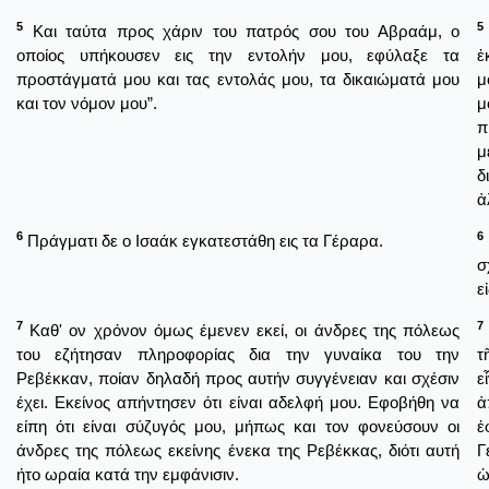
5
5
Και ταύτα προς χάριν του πατρός σου του Αβραάμ, ο
οποίος υπήκουσεν εις την εντολήν μου, εφύλαξε τα
ἐ
προστάγματά μου και τας εντολάς μου, τα δικαιώματά μου
μ
και τον νόμον μου”.
μ
π
μ
δ
ἀ
6
6
Πράγματι δε ο Ισαάκ εγκατεστάθη εις τα Γέραρα.
σ
ε
7
7
Καθ' ον χρόνον όμως έμενεν εκεί, οι άνδρες της πόλεως
του εζήτησαν πληροφορίας δια την γυναίκα του την
τ
Ρεβέκκαν, ποίαν δηλαδή προς αυτήν συγγένειαν και σχέσιν
ε
έχει. Εκείνος απήντησεν ότι είναι αδελφή μου. Εφοβήθη να
ἀ
είπη ότι είναι σύζυγός μου, μήπως και τον φονεύσουν οι
ἐ
άνδρες της πόλεως εκείνης ένεκα της Ρεβέκκας, διότι αυτή
Γ
ήτο ωραία κατά την εμφάνισιν.
ὡ