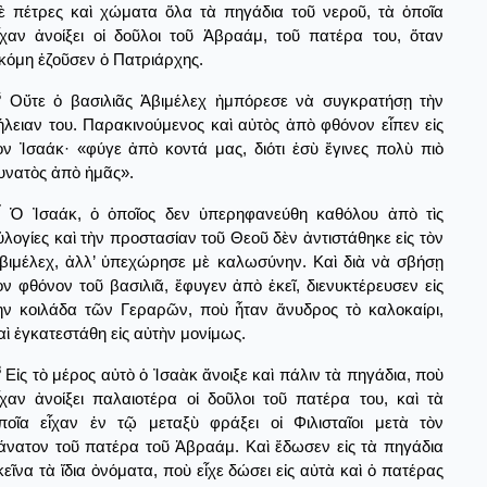
ὲ πέτρες καὶ χώματα ὅλα τὰ πηγάδια τοῦ νεροῦ, τὰ ὁποῖα
ἶχαν ἀνοίξει οἱ δοῦλοι τοῦ Ἀβραάμ, τοῦ πατέρα του, ὅταν
κόμη ἐζοῦσεν ὁ Πατριάρχης.
6
Οὔτε ὁ βασιλιᾶς Ἀβιμέλεχ ἠμπόρεσε νὰ συγκρατήσῃ τὴν
ήλειαν του. Παρακινούμενος καὶ αὐτὸς ἀπὸ φθόνον εἶπεν εἰς
ὸν Ἰσαάκ· «φύγε ἀπὸ κοντά μας, διότι ἐσὺ ἔγινες πολὺ πιὸ
υνατὸς ἀπὸ ἡμᾶς».
7
Ὁ Ἰσαάκ, ὁ ὁποῖος δεν ὑπερηφανεύθη καθόλου ἀπὸ τὶς
ὐλογίες καὶ τὴν προστασίαν τοῦ Θεοῦ δὲν ἀντιστάθηκε εἰς τὸν
βιμέλεχ, ἀλλ’ ὑπεχώρησε μὲ καλωσύνην. Καὶ διὰ νὰ σβήσῃ
ὸν φθόνον τοῦ βασιλιᾶ, ἔφυγεν ἀπὸ ἐκεῖ, διενυκτέρευσεν εἰς
ὴν κοιλάδα τῶν Γεραρῶν, ποὺ ἦταν ἄνυδρος τὸ καλοκαίρι,
αὶ ἐγκατεστάθη εἰς αὐτὴν μονίμως.
8
Εἰς τὸ μέρος αὐτὸ ὁ Ἰσαὰκ ἄνοιξε καὶ πάλιν τὰ πηγάδια, ποὺ
ἶχαν ἀνοίξει παλαιοτέρα οἱ δοῦλοι τοῦ πατέρα του, καὶ τὰ
ποῖα εἶχαν ἐν τῷ μεταξὺ φράξει οἰ Φιλισταῖοι μετὰ τὸν
άνατον τοῦ πατέρα τοῦ Ἀβραάμ. Καὶ ἔδωσεν εἰς τὰ πηγάδια
κεῖνα τὰ ἴδια ὀνόματα, ποὺ εἶχε δώσει εἰς αὐτὰ καὶ ὁ πατέρας