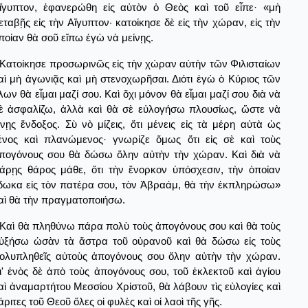
ἴγυπτον, ἐφανερώθη εἰς αὐτὸν ὁ Θεὸς καὶ τοῦ εἶπε· «μὴ
εταβῇς εἰς τὴν Αἴγυπτον· κατοίκησε δὲ εἰς τὴν χώραν, εἰς τὴν
ποίαν θὰ σοῦ εἴπω ἐγὼ νὰ μείνῃς.
Κατοίκησε προσωρινῶς εἰς τὴν χώραν αὐτὴν τῶν Φιλισταίων
αὶ μὴ ἀγωνιᾷς καὶ μὴ στενοχωρῆσαι. Διότι ἐγὼ ὁ Κύριος τῶν
λων θὰ εἶμαι μαζί σου. Καὶ ὅχι μόνον θὰ εἶμαι μαζί σου διὰ νὰ
ὲ ἀσφαλίζω, ἀλλὰ καὶ θὰ σὲ εὐλογήσω πλουσίως, ὥστε νὰ
ίνῃς ἔνδοξος. Σὺ νὸ μίζεις, ὅτι μένεις εἰς τὰ μέρη αὐτὰ ὡς
ένος καὶ πλανώμενος· γνωρίζε ὅμως ὅτι εἰς σὲ καὶ τοὺς
πογόνους σου θὰ δώσω ὅλην αὐτὴν τὴν χώραν. Καὶ διὰ νὰ
άρῃς θάρος μάθε, ὅτι τὴν ἔνορκον ὑπόσχεσιν, τὴν ὁποίαν
δωκα εἰς τὸν πατέρα σου, τὸν Ἀβραάμ, θὰ τὴν ἐκπληρώσω»
αὶ θὰ τὴν πραγματοποιήσω.
Καὶ θὰ πληθύνω πάρα πολὺ τοὺς ἀπογόνους σου καὶ θὰ τοὺς
ὐξήσω ὡσὰν τὰ ἄστρα τοῦ οὐρανοῦ καὶ θὰ δώσω εἰς τοὺς
ολυπληθεῖς αὐτοὺς ἀπογόνους σου ὅλην αὐτὴν τὴν χώραν.
ι' ἐνὸς δὲ ἀπὸ τοὺς ἀπογόνους σου, τοῦ ἐκλεκτοῦ καὶ ἁγίου
αὶ ἀναμαρτήτου Μεσσίου Χρίστοῦ, θὰ λάβουν τὶς εὐλογίες καὶ
άριτες τοῦ Θεοῦ ὅλες οἱ φυλὲς καὶ οἱ λαοὶ τῆς γῆς.