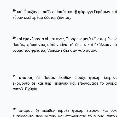
19
καὶ ὤρυξαν οἱ παῖδες ᾿Ισαὰκ ἐν τῇ φάραγγι Γεράρων καὶ
εὗρον ἐκεῖ φρέαρ ὕδατος ζῶντος.
20
καὶ ἐμαχέσαντο οἱ ποιμένες Γεράρων μετὰ τῶν ποιμένων
᾿Ισαάκ, φάσκοντες αὐτῶν εἶναι τὸ ὕδωρ. καὶ ἐκάλεσαν τὸ
ὄνομα τοῦ φρέατος ᾿Αδικία· ἠδίκησαν γὰρ αὐτόν.
21
ἀπάρας δὲ ᾿Ισαὰκ ἐκεῖθεν ὤρυξε φρέαρ ἕτερον,
ἐκρίνοντο δὲ καὶ περὶ ἐκείνου· καὶ ἐπωνόμασε τὸ ὄνομα
αὐτοῦ ᾿Εχθρία.
22
ἀπάρας δὲ ἐκεῖθεν ὤρυξε φρέαρ ἕτερον, καὶ οὐκ
ἐμαχέσαντο περὶ αὐτοῦ· καὶ ἐπωνόμασε τὸ ὄνομα αὐτοῦ