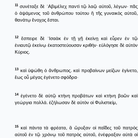
11
συνέταξε δὲ ᾿Αβιμέλεχ παντὶ τῷ λαῷ αὐτοῦ, λέγων· πᾶς
ὁ ἁψάμενος τοῦ ἀνθρώπου τούτου ἢ τῆς γυναικὸς αὐτοῦ,
θανάτῳ ἔνοχος ἔσται.
12
ἔσπειρε δὲ ᾿Ισαὰκ ἐν τῇ γῇ ἐκείνῃ καὶ εὗρεν ἐν τῷ
ἐνιαυτῷ ἐκείνῳ ἑκατοστεύουσαν κριθήν· εὐλόγησε δὲ αὐτὸν
Κύριος.
13
καὶ ὑψώθη ὁ ἄνθρωπος. καὶ προβαίνων μείζων ἐγίνετο,
ἕως οὗ μέγας ἐγένετο σφόδρα·
14
ἐγένετο δὲ αὐτῷ κτήνη προβάτων καὶ κτήνη βοῶν καὶ
γεώργια πολλά. ἐζήλωσαν δὲ αὐτὸν οἱ Φυλιστιείμ,
15
καὶ πάντα τὰ φρέατα, ἃ ὤρυξαν οἱ παῖδες τοῦ πατρὸς
αὐτοῦ ἐν τῷ χρόνῳ τοῦ πατρὸς αὐτοῦ, ἐνέφραξαν αὐτὰ οἱ