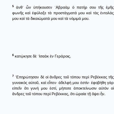
5
ἀνθ᾿ ὧν ὑπήκουσεν ῾Αβραὰμ ὁ πατήρ σου τῆς ἐμῆς
φωνῆς καὶ ἐφύλαξε τὰ προστάγματά μου καὶ τὰς ἐντολάς
μου καὶ τὰ δικαιώματά μου καὶ τὰ νόμιμά μου.
6
κατῴκησε δὲ ᾿Ισαὰκ ἐν Γεράροις.
7
᾿Επηρώτησαν δὲ οἱ ἄνδρες τοῦ τόπου περὶ Ρεβέκκας τῆς
γυναικὸς αὐτοῦ, καὶ εἶπεν· ἀδελφή μου ἐστίν· ἐφοβήθη γὰρ
εἰπεῖν ὅτι γυνή μου ἐστί, μήποτε ἀποκτείνωσιν αὐτὸν οἱ
ἄνδρες τοῦ τόπου περὶ Ρεβέκκας, ὅτι ὡραία τῇ ὄψει ἦν.