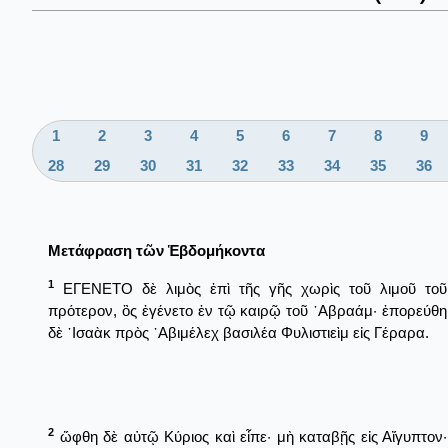
1
2
3
4
5
6
7
8
9
28
29
30
31
32
33
34
35
36
Μετάφραση τῶν Ἑβδομήκοντα
1
ΕΓΕΝΕΤΟ δὲ λιμὸς ἐπὶ τῆς γῆς χωρὶς τοῦ λιμοῦ τοῦ
πρότερον, ὃς ἐγένετο ἐν τῷ καιρῷ τοῦ ῾Αβραάμ· ἐπορεύθη
δὲ ᾿Ισαὰκ πρὸς ᾿Αβιμέλεχ βασιλέα Φυλιστιεὶμ εἰς Γέραρα.
2
ὤφθη δὲ αὐτῷ Κύριος καὶ εἶπε· μὴ καταβῇς εἰς Αἴγυπτον·