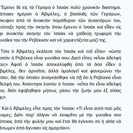
Ἔμεινε δὲ εἰς τὰ Γέραρα ὁ Ἰσαὰκ πολὺ χρονικὸν διάστημα.
άποιαν ἡμέραν ὁ Ἀβιμέλεχ, ὁ βασιλιᾶς τῶν Γεράρων,
σκυψεν ἀπὸ τὸ ἀνοικτὸν παράθυρον τῶν ἀνακτόρων του,
κύτταξε πρὸς τὴν σκηνὴν ὅπου ἔμενεν ὁ Ἰσαὰκ καὶ εἶδεν εἰς
ὴν ἀνοικτὴν σκηνὴν τὸν Ἰσαὰκ νὰ χαϊδεύῃ τρυφερὰ τὴν
υναῖκα του τὴν Ρεβέκκαν καὶ νὰ χαριεντίζεται μαζί της.
Τότε ὁ Ἀβιμέλεχ ἐκάλεσε τὸν Ἰσαὰκ καὶ τοῦ εἶπεν· «ὥστε
οιπὸν ἡ Ρεβέκκα εἶναι γυναῖκα σου; Διατὶ εἶπες «εἶναι ἀδελφή
ου;» Ἀφοῦ ὁ Ἰσαὰκ ἀπεκαλύφθη ἀπὸ τὰ ὅσα εἶδεν ὁ
βιμέλεχ, δὲν ἀρνεῖται, ἀλλὰ ὁμολογεῖ καὶ φανερώνει τὴν
ἰτίαν, διὰ τὴν ὁποίαν ἀναγκάσθηκε νὰ πῇ ὅτι ἡ Ρεβέκκα εἶναι
δελφή του. Ἀπάντησε λοιπὸν ὁ Ἰσαάκ· «εἶπα ὅτι εἶναι ἀδελφή
ου, διότι ἐφοβηθηκα μήπως χάσω τὴν ζωήν μου ἐξ αἰτίας
ης».
0
Καὶ ὁ Ἀβιμέλεχ εἶπε πρὸς τὸν Ἰσαάκ: «Τὶ εἶναι αὐτὸ ποὺ μᾶς
καμες; Διότι παρ’ ὀλίγον νὰ ἐκοιμᾶτο μὲ τὴν γυναῖκα σου
άποιος ἀπὸ τὴν φυλήν μου καὶ ἔτσι θὰ ἐγίνεσο σὺ ἡ αἰτία νὰ
έσωμεν ἀπὸ ἄγνοιαν εἰς ἁμαρτίαν».