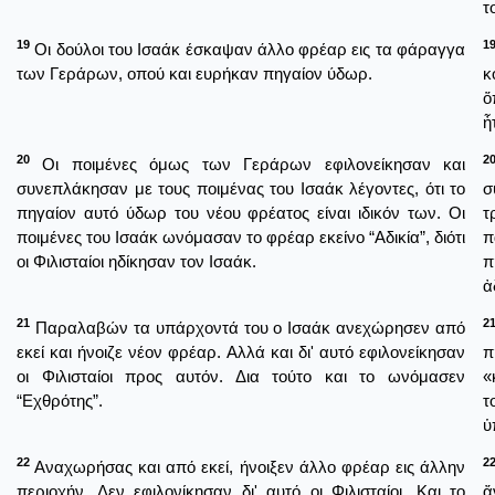
τ
19
1
Οι δούλοι του Ισαάκ έσκαψαν άλλο φρέαρ εις τα φάραγγα
των Γεράρων, οπού και ευρήκαν πηγαίον ύδωρ.
κ
ὅ
ἦ
20
2
Οι ποιμένες όμως των Γεράρων εφιλονείκησαν και
συνεπλάκησαν με τους ποιμένας του Ισαάκ λέγοντες, ότι το
σ
πηγαίον αυτό ύδωρ του νέου φρέατος είναι ιδικόν των. Οι
τ
ποιμένες του Ισαάκ ωνόμασαν το φρέαρ εκείνο “Αδικία”, διότι
π
οι Φιλισταίοι ηδίκησαν τον Ισαάκ.
π
ἀ
21
2
Παραλαβών τα υπάρχοντά του ο Ισαάκ ανεχώρησεν από
εκεί και ήνοιζε νέον φρέαρ. Αλλά και δι' αυτό εφιλονείκησαν
π
οι Φιλισταίοι προς αυτόν. Δια τούτο και το ωνόμασεν
«
“Εχθρότης”.
τ
ὑ
22
2
Αναχωρήσας και από εκεί, ήνοιξεν άλλο φρέαρ εις άλλην
περιοχήν. Δεν εφιλονίκησαν δι' αυτό οι Φιλισταίοι. Και το
ἄ