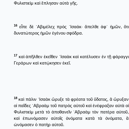
Φυλιστιεὶμ καὶ ἔπλησαν αὐτὰ γῆς.
16
εἶπε δὲ ᾿Αβιμέλεχ πρὸς ᾿Ισαάκ· ἄπελθε ἀφ᾿ ἡμῶν, ὅτι
δυνατώτερος ἡμῶν ἐγένου σφόδρα.
17
καὶ ἀπῆλθεν ἐκεῖθεν ᾿Ισαὰκ καὶ κατέλυσεν ἐν τῇ φάραγγι
Γεράρων καὶ κατῴκησεν ἐκεῖ.
18
καὶ πάλιν ᾿Ισαὰκ ὤρυξε τὰ φρέατα τοῦ ὕδατος, ἃ ὤρυξαν
οἱ παῖδες ῾Αβραὰμ τοῦ πατρὸς αὐτοῦ καὶ ἐνέφραξαν αὐτὰ οἱ
Φυλιστιεὶμ μετὰ τὸ ἀποθανεῖν ῾Αβραὰμ τὸν πατέρα αὐτοῦ,
καὶ ἐπωνόμασεν αὐτοῖς ὀνόματα κατὰ τὰ ὀνόματα, ἃ
ὠνόμασεν ὁ πατὴρ αὐτοῦ.