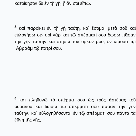
κατοίκησον δὲ ἐν τῇ γῇ, ᾗ ἄν σοι εἴπω.
3
καὶ παροίκει ἐν τῇ γῇ ταύτῃ, καὶ ἔσομαι μετὰ σοῦ καὶ
εὐλογήσω σε· σοὶ γὰρ καὶ τῷ σπέρματί σου δώσω πᾶσαν
τὴν γῆν ταύτην καὶ στήσω τὸν ὅρκον μου, ὃν ὤμοσα τῷ
῾Αβραὰμ τῷ πατρί σου.
4
καὶ πληθυνῶ τὸ σπέρμα σου ὡς τοὺς ἀστέρας τοῦ
οὐρανοῦ καὶ δώσω τῷ σπέρματί σου πᾶσαν τὴν γῆν
ταύτην, καὶ εὐλογηθήσονται ἐν τῷ σπέρματί σου πάντα τὰ
ἔθνη τῆς γῆς,