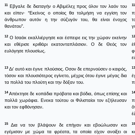
11
11
Εβγαλε δε διαταγήν ο Αβιμέλεχ προς όλον τον λαόν του
και είπεν· “Εκείνος ο οποίος θα τολμήση να εγγίση τον
π
άνθρωπον αυτόν η την σύζυγόν του, θα είναι ένοχος
τ
θανάτου”.
γ
12
1
Ο Ισαάκ εκαλλιέργησε και έσπειρε εις την χώραν εκείνην
και εθέρισε κριθάρι εκατονταπλάσιον. Ο δε Θεός τον
ἐ
ευλόγησε πλουσίως.
φ
ε
13
1
Δι' αυτό και έγινε πλούσιος. Οσον δε επερνούσεν ο καιρός,
τόσον και πλουσιότερος εγίνετο, μέχρις ότου έγινε μέγας δια
ἐ
τα πολλά του πλούτη και την δόξαν του.
π
14
1
Απέκτησε δε κοπάδια πρόβατα και βόδια, όπως επίσης και
πολλά χωράφια. Ενεκα τούτου οι Φιλισταίοι τον εζήλευσαν
π
και τον εφθόνησαν.
ὅ
ἐ
15
1
Δια να τον βλάψουν δε επήγαν και εβοώλωσαν και
εγέμισαν με χώμα τα φρέατα, τα οποία είχον ανοίξει οι
κ