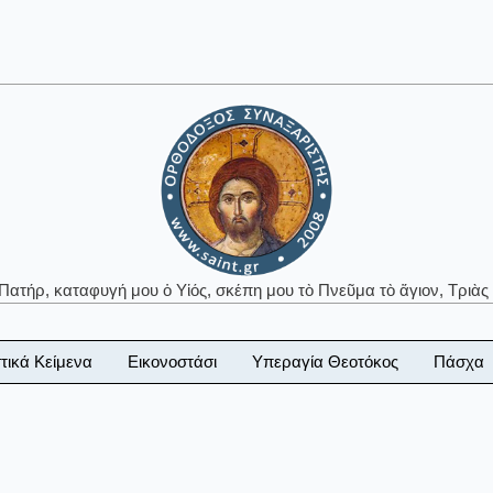
 Πατήρ, καταφυγή μου ὁ Υἱός, σκέπη μου τὸ Πνεῦμα τὸ ἅγιον, Τριὰς 
τικά Κείμενα
Εικονοστάσι
Υπεραγία Θεοτόκος
Πάσχα