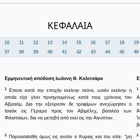
ΚΕΦΑΛΑΙΑ
10
11
12
13
14
15
16
17
18
19
37
38
39
40
41
42
43
44
45
46
Ερμηνευτική απόδοση Ιωάννη Θ. Κολιτσάρα
Ε
1
1
Επεσε κατά την εποχήν εκείνην πείνα, ωσάν εκείνην η
οποία είχε γίνει προηγουμένως κατά τους χρόνους του
Α
Αβραάμ. Δια την εξεύρεσιν δε τροφίμων ανεχώρησεν ο
π
Ισαάκ εις Γέραρα προς τον Αβιμέλεχ, βασιλέα των
Ἀ
Φιλισταίων, δια να μεταβή από εκεί εις την Αίγυπτον.
Ἰ
β
2
2
Παρουσιάσθη όμως εις αυτόν ο Κυριος και του είπε· “μη