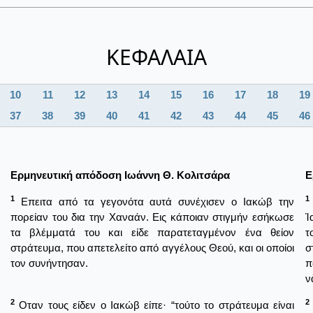
ΚΕΦΑΛΑΙΑ
10
11
12
13
14
15
16
17
18
19
37
38
39
40
41
42
43
44
45
46
Ερμηνευτική απόδοση Ιωάννη Θ. Κολιτσάρα
Ε
1
1
Επειτα από τα γεγονότα αυτά συνέχισεν ο Ιακώβ την
πορείαν του δια την Χαναάν. Εις κάποιαν στιγμήν εσήκωσε
Ἰ
τα βλέμματά του και είδε παρατεταγμένον ένα θείον
τ
στράτευμα, που απετελείτο από αγγέλους Θεού, και οι οποίοι
σ
τον συνήντησαν.
π
ν
2
2
Οταν τους είδεν ο Ιακώβ είπε· “τούτο το στράτευμα είναι