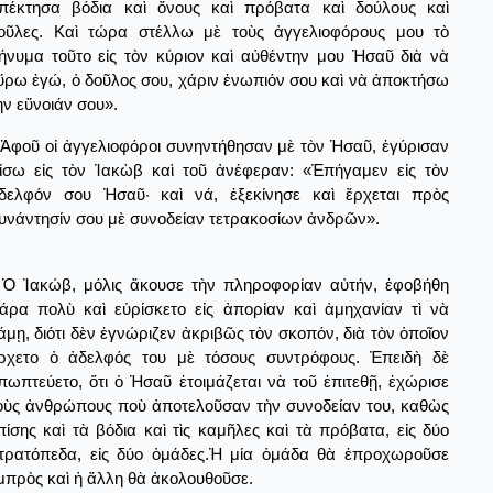
πέκτησα βόδια καὶ ὄνους καὶ πρόβατα καὶ δούλους καὶ
οῦλες. Καὶ τώρα στέλλω μὲ τοὺς ἀγγελιοφόρους μου τὸ
ήνυμα τοῦτο εἰς τὸν κύριον καὶ αὐθέντην μου Ἡσαῦ διὰ νὰ
ὕρω ἐγώ, ὁ δοῦλος σου, χάριν ἐνωπιόν σου καὶ νὰ ἀποκτήσω
ὴν εὔνοιάν σου».
Ἀφοῦ οἰ ἀγγελιοφόροι συνηντήθησαν μὲ τὸν Ἡσαῦ, ἐγύρισαν
ίσω εἰς τὸν Ἰακὼβ καὶ τοῦ ἀνέφεραν: «Ἐπήγαμεν εἰς τὸν
δελφόν σου Ἡσαῦ· καὶ νά, ἐξεκίνησε καὶ ἔρχεται πρὸς
υνάντησίν σου μὲ συνοδείαν τετρακοσίων ἀνδρῶν».
Ὁ Ἰακώβ, μόλις ἄκουσε τὴν πληροφορίαν αὐτήν, ἐφοβήθη
άρα πολὺ καὶ εὑρίσκετο εἰς ἀπορίαν καὶ ἀμηχανίαν τὶ νὰ
άμῃ, διότι δὲν ἐγνώριζεν ἀκριβῶς τὸν σκοπόν, διὰ τὸν ὁποῖον
ρχετο ὁ ἀδελφός του μὲ τόσους συντρόφους. Ἐπειδὴ δὲ
πωπτεύετο, ὅτι ὁ Ἡσαῦ ἑτοιμάζεται νὰ τοῦ ἐπιτεθῇ, ἐχώρισε
οὺς ἀνθρώπους ποὺ ἀποτελοῦσαν τὴν συνοδείαν του, καθὼς
πίσης καὶ τὰ βόδια καὶ τὶς καμῆλες καὶ τὰ πρόβατα, εἰς δύο
τρατόπεδα, εἰς δύο ὁμάδες.Ἡ μία ὁμάδα θὰ ἐπροχωροῦσε
μπρὸς καὶ ἡ ἄλλη θὰ ἀκολουθοῦσε.