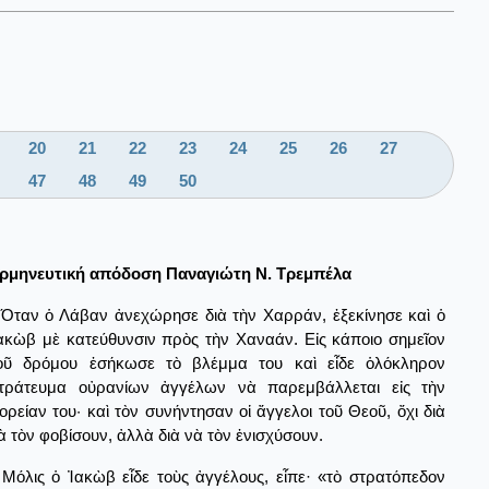
20
21
22
23
24
25
26
27
47
48
49
50
ρμηνευτική απόδοση Παναγιώτη Ν. Τρεμπέλα
Όταν ὁ Λάβαν ἀνεχώρησε διὰ τὴν Χαρράν, ἐξεκίνησε καὶ ὁ
ακὼβ μὲ κατεύθυνσιν πρὸς τὴν Χαναάν. Εἰς κάποιο σημεῖον
οῦ δρόμου ἐσήκωσε τὸ βλέμμα του καὶ εἶδε ὁλόκληρον
τράτευμα οὐρανίων ἀγγέλων νὰ παρεμβάλλεται εἰς τὴν
ορείαν του· καὶ τὸν συνήντησαν οἱ ἄγγελοι τοῦ Θεοῦ, ὄχι διὰ
ὰ τὸν φοβίσουν, ἀλλὰ διὰ νὰ τὸν ἐνισχύσουν.
Μόλις ὁ Ἰακὼβ εἶδε τοὺς ἀγγέλους, εἶπε· «τὸ στρατόπεδον