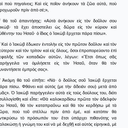
αὶ ποὺ πηγαίνεις; Καὶ εἰς ποῖον ἀνήκουν τὰ ζῶα αὐτά, ποὺ
ροχωροῦν πρὶν ἀπὸ σέ;»,
8
θὰ τοῦ ἀπαντήσῃς: «Αὐτὰ ἀνήκουν εἰς τὸν δοῦλον σου
ακώβ· τὰ ἔχει ἀποστείλει ὡς δῶρα εἰς τὸν κύριον καὶ
ὐθέντην του Ἡσαῦ· ὁ ἴδιος ὁ Ἰακὼβ ἔρχεται πάρα πίσω».
9
Καὶ ὁ Ἰακὼβ ἔδωκεν ἐντολὴν εἰς τὸν πρῶτον δοῦλον καὶ τὸν
εύτερον καὶ τὸν τρίτον καὶ είς ὅλους, ὅσοι ἐπροπορεύοντο ἐπὶ
εφαλῆς τῶν κοπαδιῶν αὐτῶν, λέγων: «Ἔτσι ὅπως σᾶς
αρήγγειλα να ὁμιλήσετε εἰς τὸν Ἡσαῦ, ὅταν θὰ τὸν
υναντήσετε ἐμπρός σας».
0
Ἀκόμη θὰ τοῦ εἰπῆτε: «Νά· ὁ δοῦλος σοῦ Ἰακὼβ ἔρχεται
άρα πίσω. Φθάνει καὶ αὐτός (με τὴν ἄδειάν σου) μετὰ ἀπὸ
μᾶς». Ὁ Ἰακὼβ παρήγγειλεν αὐτὰ εἰς τοὺς δούλους του, διότι
συλλογίσθη καὶ εἶπε: «Θὰ καλοκαρδίσω πρῶτα τὸν ἀδελφόν
ου Ἡσαῦ, θὰ τὸν καταπραΰνω καὶ θὰ τὸν κερδήσω μὲ τὰ
ῶρα, ποὺ τοῦ στέλλω πρὶν ἀπὸ ἑμέ, καὶ κατόπιν θὰ
ντικρύσω τὸ πρόσωπόν του· ἔτσι ὑπάρχει πιθανότης να
αλακώσῃ ἡ γνώμη του καὶ νὰ μὲ δεχθῇ καὶ αὐτὸς εἰρηνικά, μὲ