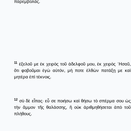
παρεμβολάς.
11
ἐξελοῦ με ἐκ χειρὸς τοῦ ἀδελφοῦ μου, ἐκ χειρὸς ῾Ησαῦ,
ὅτι φοβοῦμαι ἐγὼ αὐτόν, μή ποτε ἐλθὼν πατάξῃ με καὶ
μητέρα ἐπὶ τέκνοις.
12
σὺ δὲ εἶπας· εὖ σε ποιήσω καὶ θήσω τὸ σπέρμα σου ὡς
τὴν ἄμμον τῆς θαλάσσης, ἣ οὐκ ἀριθμηθήσεται ἀπὸ τοῦ
πλήθους.