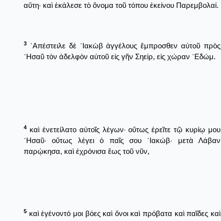
αὕτη· καὶ ἐκάλεσε τὸ ὄνομα τοῦ τόπου ἐκείνου Παρεμβολαί.
3
᾿Απέστειλε δὲ ᾿Ιακὼβ ἀγγέλους ἔμπροσθεν αὐτοῦ πρὸς
῾Ησαῦ τὸν ἀδελφὸν αὐτοῦ εἰς γῆν Σηείρ, εἰς χώραν ᾿Εδώμ.
4
καὶ ἐνετείλατο αὐτοῖς λέγων· οὕτως ἐρεῖτε τῷ κυρίῳ μου
῾Ησαῦ· οὕτως λέγει ὁ παῖς σου ᾿Ιακώβ· μετὰ Λάβαν
παρῴκησα, καὶ ἐχρόνισα ἕως τοῦ νῦν,
5
καὶ ἐγένοντό μοι βόες καὶ ὄνοι καὶ πρόβατα καὶ παῖδες καὶ