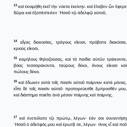
13
καὶ ἐκοιμήθη ἐκεῖ τὴν νύκτα ἐκείνην. καὶ ἔλαβεν ὧν ἔφερε
δῶρα καὶ ἐξαπέστειλεν ῾Ησαῦ τῷ ἀδελφῷ αὐτοῦ,
14
αἶγας διακοσίας, τράγους εἴκοσι, πρόβατα διακόσια,
κριοὺς εἴκοσι,
15
καμήλους θηλαζούσας, καὶ τὰ παιδία αὐτῶν τριάκοντα,
βόας τεσσαράκοντα, ταύρους δέκα, ὄνους εἴκοσι καὶ
πώλους δέκα.
16
καὶ ἔδωκεν αὐτὰ τοῖς παισὶν αὐτοῦ ποίμνιον κατὰ μόνας.
εἶπε δὲ τοῖς παισὶν αὐτοῦ· προπορεύεσθε ἔμπροσθέν μου,
καὶ διάστημα ποιεῖτε ἀνὰ μέσον ποίμνης καὶ ποίμνης.
17
καὶ ἐνετείλατο τῷ πρώτῳ, λέγων· ἐάν σοι συναντήσῃ
῾Ησαῦ ὁ ἀδελφός μου καὶ ἐρωτᾷ σε, λέγων· τίνος εἶ καὶ ποῦ