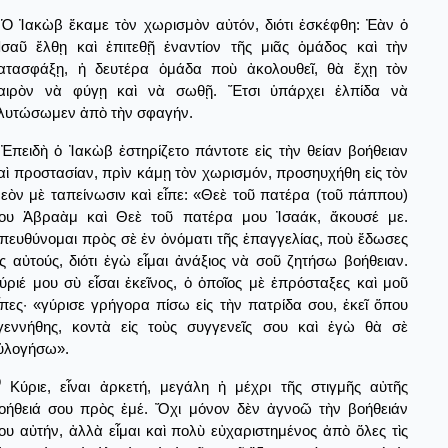
Ὁ Ἰακὼβ ἔκαμε τὸν χωρισμὸν αὐτόν, διότι ἐσκέφθη: Ἐὰν ὁ
σαῦ ἔλθῃ καὶ ἐπιτεθῇ ἐναντίον τῆς μιᾶς ὁμάδος καὶ τὴν
ατασφάξῃ, ἡ δευτέρα ὁμάδα ποὺ ἀκολουθεῖ, θὰ ἔχῃ τὸν
αιρὸν νὰ φύγῃ καὶ νὰ σωθῇ. Ἔτσι ὑπάρχει ἐλπίδα νὰ
λυτώσωμεν ἀπὸ τὴν σφαγήν.
Ἐπειδὴ ὁ Ἰακὼβ ἐστηρίζετο πάντοτε εἰς τὴν θείαν βοήθειαν
αὶ προστασίαν, πρὶν κάμῃ τὸν χωρισμόν, προσηυχήθη εἰς τὸν
εὸν μὲ ταπείνωσιν καὶ εἶπε: «Θεὲ τοῦ πατέρα (τοῦ πάππου)
ου Ἀβραὰμ καὶ Θεὲ τοῦ πατέρα μου Ἰσαάκ, ἄκουσέ με.
πευθύνομαι πρὸς σὲ ἐν ὀνόματι τῆς ἐπαγγελίας, ποὺ ἔδωσες
ἰς αὐτούς, διότι ἐγὼ εἶμαι ἀνάξιος νὰ σοῦ ζητήσω βοήθειαν.
ύριέ μου σὺ εἶσαι ἐκεῖνος, ὁ ὁποῖος μὲ ἐπρόσταξες καὶ μοῦ
ἶπες· «γύρισε γρήγορα πίσω εἰς τὴν πατρίδα σου, ἐκεῖ ὅπου
γεννήθης, κοντὰ εἰς τοὺς συγγενεῖς σου καὶ ἑγὼ θὰ σὲ
ὐλογήσω».
0
Κύριε, εἶναι ἀρκετή, μεγάλη ἡ μέχρι τῆς στιγμῆς αὐτῆς
οήθειά σου πρὸς ἐμέ. Ὄχι μόνον δὲν ἀγνοῶ τὴν βοήθειάν
ου αὐτήν, ἀλλὰ εἶμαι καὶ πολὺ εὐχαριστημένος ἀπὸ ὅλες τὶς