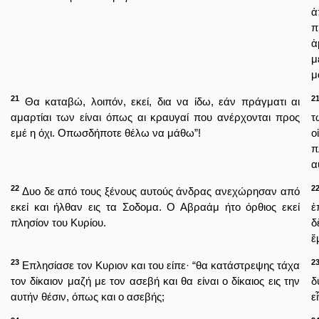
ἀ
π
ἁ
μ
μ
21
2
Θα καταβώ, λοιπόν, εκεί, δια να ίδω, εάν πράγματι αι
αμαρτίαι των είναι όπως αι κραυγαί που ανέρχονται προς
τ
εμέ η όχι. Οπωσδήποτε θέλω να μάθω”!
ο
π
α
22
2
Δυο δε από τους ξένους αυτούς άνδρας ανεχώρησαν από
εκεί και ήλθαν εις τα Σοδομα. Ο Αβραάμ ήτο όρθιος εκεί
ἐ
πλησίον του Κυρίου.
δ
ἔ
23
2
Επλησίασε τον Κυριον και του είπε· “θα κατάστρεψης τάχα
τον δίκαιον μαζή με τον ασεβή και θα είναι ο δίκαιος εις την
δ
αυτήν θέσιν, όπως και ο ασεβής;
ε