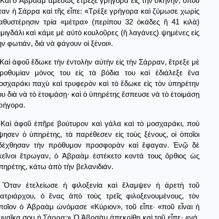
Καὶ ὁ Ἀβραὰμ ἀμέσως ἔτρεξε γρήγορα εἰς τὴν σκηνήν, ὅπου
ταν ἡ Σάρρα καὶ τῆς εἶπε: «Τρέξε γρήγορα καὶ ζύμωσε χωρὶς
αθυστέρησιν τρία «μέτρα» (περίπου 32 ὀκάδες ἢ 41 κιλὰ)
ιμιγδάλι καὶ κάμε μὲ αὐτὸ κουλοῦρες (ἢ λαγάνες) ψημένες εἰς
ὴν φωτιάν, διὰ νὰ φάγουν οἰ ξένοι».
Καὶ ἀφοῦ ἔδωκε τὴν ἐντολὴν αὐτὴν εἰς τὴν Σάρραν, ἔτρεξε μὲ
ροθυμίαν μόνος του εἰς τὰ βόδια του καὶ ἐδιάλεξε ἕνα
οσχαράκι παχὺ καὶ τρυφερὸν καὶ τὸ ἔδωκε εἰς τὸν ὑπηρέτην
ου διὰ νὰ τὸ ἑτοιμάσῃ· καὶ ὁ ὑπηρέτης ἔσπευσε νὰ τὸ ἑτοιμάσῃ
ρήγορα.
Καὶ ἀφοῦ ἐπῆρε βούτυρον καὶ γάλα καὶ τὸ μοσχαράκι, ποὺ
ψησεν ὁ ὑπηρέτης, τὰ παρέθεσεν εἰς τοὺς ξένους, οἱ ὁποῖοι
δέχθησαν τὴν πρόθυμον προσφορὰν καὶ ἔφαγαν. Ἐνῷ δὲ
κεῖνοι ἔτρωγαν, ὁ Ἀβραὰμ ἐστέκετο κοντά τους ὄρθιος ὡς
πηρέτης, κάτω ἀπὸ τὴν βελανιδιάν.
Ὅταν ἐτελείωσε ἡ φιλοξενία καὶ ἔλαμψεν ἡ άρετὴ τοῦ
ατριάρχου, ὁ ἕνας ἀπὸ τοὺς τρεῖς φιλοξενουμένους, τὸν
ποῖον ὁ Ἀβραὰμ ὠνόμασε «Κύριον», τοῦ εἶπε· «ποῦ εἶναι ἡ
υναῖκα σου ἡ Σάρρα;» Ὁ Ἀβραὰμ ἀπεκρίθη καὶ τοῦ εἶπε· «νά,