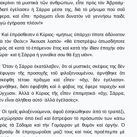
ιακρίνει τὰ μυστικὰ τῶν ἀνθρώπων, εἶπε πρὸς τὸν Ἀβραάμ·
διατὶ ἐγέλασεν ἡ Σάρρα μέσα της, διὰ τὸ μήνυμα ποὺ σοῦ
φερα, καὶ εἶπε· πράγματι εἶναι δυνατὸν νὰ γεννήσω παιδί;
γὼ ἐγήρασα πλέον!»
4
Καὶ ἐπρόσθεσεν ὁ Κύριος· «μήπως ὑπάρχει τίποτε ἀδύνατον
ιὰ τὸν Θεόν;» Ἄκουσε λοιπόν· «θὰ ἐπιστρέψω ὁπωσδήποτε
ρὸς σὲ κατὰ τὸ ἑπόμενον ἔτος καὶ κατὰ τὴν ἰδίαν ἐποχὴν σὰν
ώρα· καὶ ἡ Σάρρα ἡ γυναῖκα σου θὰ ἔχῃ υἱόν».
5
Ὅταν ἡ Σάρρα ἐκατάλαβεν, ὅτι οἱ μυστικὲς σκέψεις της δὲν
ιέφυγαν τῆς προσοχῆς τοῦ φιλοξενουμένου, ἀρνήθηκε ὅτι
σκέφθη τέτοιο πρᾶγμα καὶ εἶπεν· «ὄχι, δὲν ἐγέλασα».
ρνήθηκε, διότι ἐφοβήθη καὶ ὁ φόβος της ἔφερε ταραχὴν καὶ
ύγχυσιν. Ἀλλὰ ὁ Κύριος τῆς εἶπεν ἐπιτιμητικά· «ὄχι, Σάρρα,
ὲν εἶναι ἀλήθεια αὐτό· ἀλλὰ ἐγέλασες».
6
Οἱ τρεῖς φιλοξενούμενοι, ἀφοῦ ἐσηκώθηκαν ἀπὸ τὸ τραπέζι,
νεχώρησαν ἀπὸ ἐκεῖ καὶ ἔστρεψαν τὸ πρόσωπόν των κάτω
ρὸς τὰ Σόδομα καὶ τὴν Γομόρραν μὲ θυμὸν καὶ ὀργήν. Ὁ
βραὰμ δὲ ἐπροχωροῦσε μαζί τους καὶ τοὺς προέπεμπε μὲ