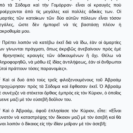
πὸ τὰ Σόδομα καὶ τὴν Γομόρραν· εἶναι οἱ κραυγὲς ποὺ
ροέρχονται ἀπὸ τὶς μεγάλες καὶ πολλὲς ἀδικίες των. Οἱ
μαρτίες τῶν κατοίκων τῶν δύο αὐτῶν πόλεων εἶναι τόσον
εγάλες, ὥστε δὲν ἠμπορεῖ νὰ τὶς βαστάσῃ πλέον ἡ
ακροθυμία μου.
1
Πρέπει λοιπὸν νὰ κατέβω ἐκεῖ διὰ νὰ ἴδω, ἐὰν οἰ ἁμαρτίες
ων γίνωνται πράγματι, ὅπως ἀκριβῶς ἀνεβαίνουν πρὸς ἐμὲ
ἱ θρηνητικὲς κραυγὲς τῶν ἀδικουμένων ἢ ὄχι. Θέλω νὰ
ληροφορηθῶ, νὰ μάθω ἐξ ἰδίας ἀντιλήψεως, ἐάν οἱ ἄνθρωποι
ὐτοὶ πράττουν τόσες παρανομίες».
2
Καὶ οἰ δυὸ ἀπὸ τοὺς τρεῖς φιλοξενουμένους τοῦ Ἀβραὰμ
προχώρησαν πρὸς τὰ Σόδομα καὶ ἔφθασαν ἐκεῖ. Ὁ Ἀβραὰμ
ὲ συνέχιζε νὰ στέκεται ὄρθιος ἐμπρὸς εἰς τὸν Κύριον, ὁ ὁποῖος
μεινε μαζὶ μὲ τὸν εὐσεβῆ δοῦλον του.
3
Καὶ ὁ Ἀβραάμ, ἀφοῦ ἐπλησίασε τὸν Κύριον, εἶπε: «Εἶναι
υνατὸν νὰ καταστρέψῃς τὸν δίκαιον μαζὶ μὲ τὸν ἀσεβῆ καὶ θὰ
ἶναι λοιπὸν ὁ δίκαιος εἰς τὴν ἰδίαν μοῖραν μὲ τὸν ἀσεβῆ;