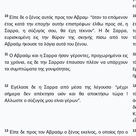
ε
10
1
Είπε δε ο ξένος αυτός προς τον Αβραμ· “όταν το επόμενον
έτος κατά την εποχήν αυτήν επιστρέφων έλθω προς σέ, η
ἐ
Σαρρα, η σύζυγός σου, θα έχη τέκνον”. Η δε Σαρρα,
τ
ευρισκομένη εις την θύραν της σκηνής πίσω από τον
τ
Αβραάμ ήκουσε τα λόγια αυτά του ξένου.
π
11
11
Ο Αβραάμ και η Σαρρα ήσαν γέροντες, προχωρημένοι εις
τα χρόνια, εις δε την Σαρραν έπαυσαν πλέον να υπάρχουν
τ
τα συμπτώματα της γονιμότητας.
ἔ
ἠ
12
1
Εγέλασε δε η Σαρρα από μέσα της λέγουσα· “μέχρι
σήμερα δεν απέκτησα υιόν και θα αποκτήσω τώρα !
τ
Αλλωστε ο σύζυγός μου είναι γέρων”.
ἀ
δ
Κ
ε
13
1
Είπε δε προς τον Αβραάμ ο ξένος εκείνος, ο οποίος ήτο ο