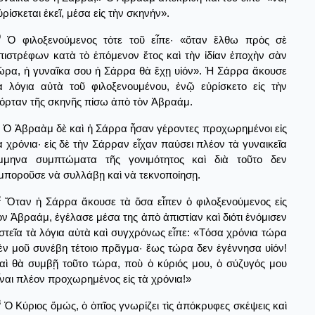
ὑρίσκεται ἐκεῖ, μέσα εἰς τὴν σκηνήν».
0
Ὁ φιλοξενούμενος τότε τοῦ εἶπε· «ὅταν ἔλθω πρὸς σὲ
πιστρέφων κατὰ τὸ ἑπόμενον ἔτος καὶ τὴν ἰδίαν ἐποχὴν σὰν
ώρα, ἡ γυναῖκα σου ἡ Σάρρα θὰ ἔχῃ υἱόν». Ἡ Σάρρα ἄκουσε
ὰ λόγια αὐτὰ τοῦ φιλοξενουμένου, ἐνῷ εὑρίσκετο εἰς τὴν
όρταν τῆς σκηνῆς πίσω ἀπὸ τὸν Ἀβραάμ.
Ὁ Ἀβραὰμ δὲ καὶ ἡ Σάρρα ἦσαν γέροντες προχωρημένοι εἰς
ὰ χρόνια· εἰς δὲ τὴν Σάρραν εἶχαν παύσει πλέον τὰ γυναικεῖα
μμηνα συμπτώματα τῆς γονιμότητος καὶ διὰ τοῦτο δεν
μποροῦσε νὰ συλλάβῃ καὶ νὰ τεκνοποίησῃ.
2
Ὅταν ἡ Σάρρα ἄκουσε τὰ ὅσα εἶπεν ὁ φιλοξενούμενος εἰς
ὸν Ἀβραάμ, ἐγέλασε μέσα της ἀπὸ ἀπιστίαν καὶ διότι ἐνόμισεν
στεῖα τὰ λόγια αὐτὰ καὶ συγχρόνως εἶπε: «Τόσα χρόνια τώρα
ὲν μοῦ συνέβη τέτοιο πρᾶγμα· ἕως τώρα δεν ἐγέννησα υἱόν!
αὶ θὰ συμβῇ τοῦτο τώρα, ποὺ ὁ κύριός μου, ὁ σύζυγός μου
ἶναι πλέον προχωρημένος εἰς τὰ χρόνια!»
3
Ὁ Κύριος ὅμώς, ὁ ὁπῖος γνωρίζει τὶς ἀπόκρυφες σκέψεις καὶ