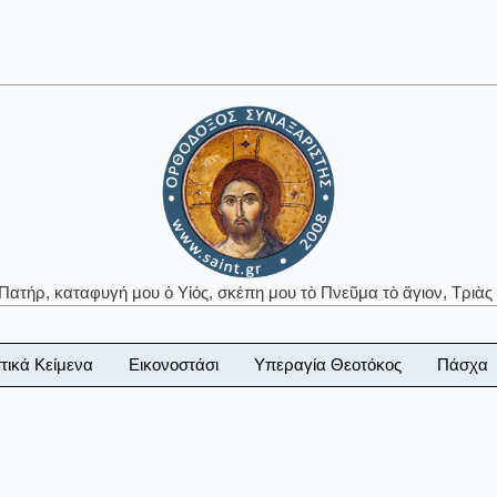
 Πατήρ, καταφυγή μου ὁ Υἱός, σκέπη μου τὸ Πνεῦμα τὸ ἅγιον, Τριὰς 
τικά Κείμενα
Εικονοστάσι
Υπεραγία Θεοτόκος
Πάσχα