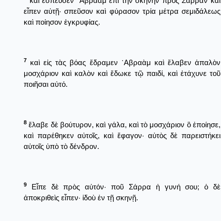
καὶ ἔσπευσεν ῾Αβραὰμ ἐπὶ τὴν σκηνὴν πρὸς Σάρραν καὶ
εἶπεν αὐτῇ· σπεῦσον καὶ φύρασον τρία μέτρα σεμιδάλεως
καὶ ποίησον ἐγκρυφίας.
7
καὶ εἰς τὰς βόας ἔδραμεν ῾Αβραὰμ καὶ ἔλαβεν ἁπαλὸν
μοσχάριον καὶ καλὸν καὶ ἔδωκε τῷ παιδί, καὶ ἐτάχυνε τοῦ
ποιῆσαι αὐτό.
8
ἔλαβε δὲ βούτυρον, καὶ γάλα, καὶ τὸ μοσχάριον ὃ ἐποίησε,
καὶ παρέθηκεν αὐτοῖς, καὶ ἔφαγον· αὐτὸς δὲ παρειστήκει
αὐτοῖς ὑπὸ τὸ δένδρον.
9
Εἶπε δὲ πρὸς αὐτόν· ποῦ Σάρρα ἡ γυνή σου; ὁ δὲ
ἀποκριθεὶς εἶπεν· ἰδοὺ ἐν τῇ σκηνῇ.