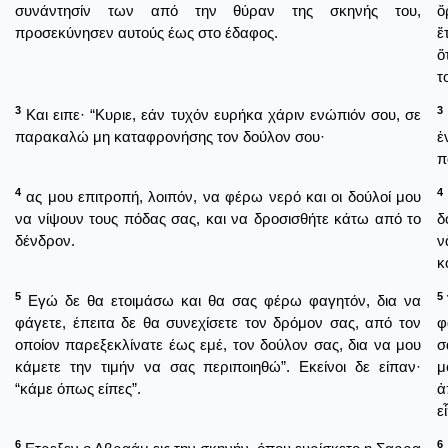
συνάντησίν των από την θύραν της σκηνής του,
ὄ
προσεκύνησεν αυτούς έως στο έδαφος.
ἔ
ὅ
τ
3
3
Και ειπε· “Κυριε, εάν τυχόν ευρήκα χάριν ενώπιόν σου, σε
παρακαλώ μη καταφρονήσης τον δούλον σου·
ἐ
π
4
4
ας μου επιτροπή, λοιπόν, να φέρω νερό και οι δούλοί μου
να νίψουν τους πόδας σας, και να δροσισθήτε κάτω από το
δ
δένδρον.
ν
κ
5
5
Εγώ δε θα ετοιμάσω και θα σας φέρω φαγητόν, δια να
φάγετε, έπειτα δε θα συνεχίσετε τον δρόμον σας, από τον
φ
οποίον παρεξεκλίνατε έως εμέ, τον δούλον σας, δια να μου
σ
κάμετε την τιμήν να σας περιποιηθώ”. Εκείνοι δε είπαν·
μ
“κάμε όπως είπες”.
ἀ
ε
6
6