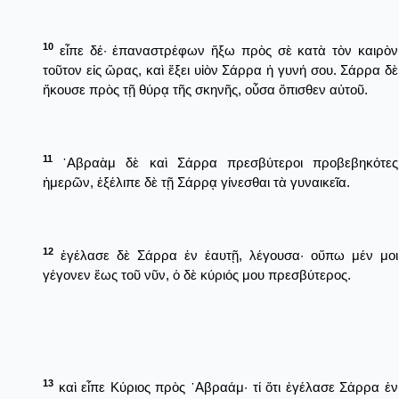
10
εἶπε δέ· ἐπαναστρέφων ἥξω πρὸς σὲ κατὰ τὸν καιρὸν
τοῦτον εἰς ὥρας, καὶ ἕξει υἱὸν Σάρρα ἡ γυνή σου. Σάρρα δὲ
ἤκουσε πρὸς τῇ θύρᾳ τῆς σκηνῆς, οὖσα ὄπισθεν αὐτοῦ.
11
῾Αβραὰμ δὲ καὶ Σάρρα πρεσβύτεροι προβεβηκότες
ἡμερῶν, ἐξέλιπε δὲ τῇ Σάρρᾳ γίνεσθαι τὰ γυναικεῖα.
12
ἐγέλασε δὲ Σάρρα ἐν ἑαυτῇ, λέγουσα· οὔπω μέν μοι
γέγονεν ἕως τοῦ νῦν, ὁ δὲ κύριός μου πρεσβύτερος.
13
καὶ εἶπε Κύριος πρὸς ῾Αβραάμ· τί ὅτι ἐγέλασε Σάρρα ἐν