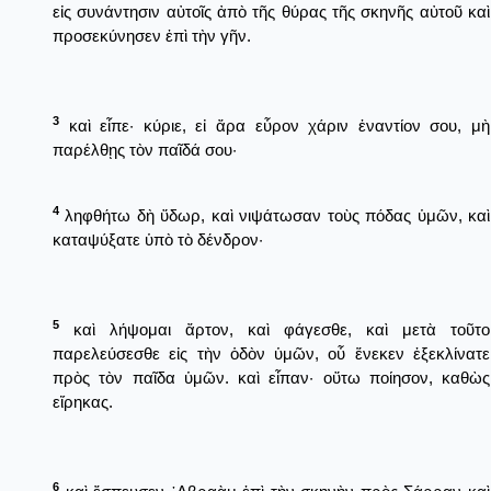
εἰς συνάντησιν αὐτοῖς ἀπὸ τῆς θύρας τῆς σκηνῆς αὐτοῦ καὶ
προσεκύνησεν ἐπὶ τὴν γῆν.
3
καὶ εἶπε· κύριε, εἰ ἄρα εὗρον χάριν ἐναντίον σου, μὴ
παρέλθῃς τὸν παῖδά σου·
4
ληφθήτω δὴ ὕδωρ, καὶ νιψάτωσαν τοὺς πόδας ὑμῶν, καὶ
καταψύξατε ὑπὸ τὸ δένδρον·
5
καὶ λήψομαι ἄρτον, καὶ φάγεσθε, καὶ μετὰ τοῦτο
παρελεύσεσθε εἰς τὴν ὁδὸν ὑμῶν, οὗ ἕνεκεν ἐξεκλίνατε
πρὸς τὸν παῖδα ὑμῶν. καὶ εἶπαν· οὕτω ποίησον, καθὼς
εἴρηκας.
6