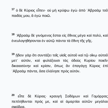
17
ὁ δὲ Κύριος εἶπεν· οὐ μὴ κρύψω ἐγὼ ἀπὸ ῾Αβραὰμ τοῦ
παιδός μου, ἃ ἐγὼ ποιῶ.
18
῾Αβραὰμ δὲ γινόμενος ἔσται εἰς ἔθνος μέγα καὶ πολύ, καὶ
ἐνευλογηθήσονται ἐν αὐτῷ πάντα τὰ ἔθνη τῆς γῆς.
19
ᾔδειν γὰρ ὅτι συντάξει τοῖς υἱοῖς αὐτοῦ καὶ τῷ οἴκῳ αὐτοῦ
μετ᾿ αὐτόν, καὶ φυλάξουσι τὰς ὁδοὺς Κυρίου ποιεῖν
δικαιοσύνην καὶ κρίσιν, ὅπως ἂν ἐπαγάγῃ Κύριος ἐπὶ
῾Αβραὰμ πάντα, ὅσα ἐλάλησε πρὸς αὐτόν.
20
εἶπε δὲ Κύριος· κραυγὴ Σοδόμων καὶ Γομόρρας
πεπλήθυνται πρός με, καὶ αἱ ἁμαρτίαι αὐτῶν μεγάλαι
σφόδρα.