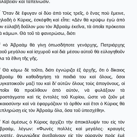
ὐλάβειαν καὶ ταπείνωσιν.
7
Ὅταν δὲ ἔφυγαν οἱ δύο ἀπὸ τοὺς τρεῖς, ὁ ἕνας ποὺ ἔμεινε,
ηλαδὴ ὁ Κύριος, ἐσκέφθη καὶ εἶπε: «Δὲν θὰ κρύψω ἐγὼ ἀπὸ
ὸν εὐλαβῆ δοῦλον μου τὸν Ἀβραὰμ ἐκεῖνα, τὰ ὁποῖα πρόκειται
ὰ κάμω». Θὰ τοῦ τὰ φανερώσω, διότι
8
«ὁ Ἀβραὰμ θὰ γίνῃ ὁπωσδήποτε γενάρχης, Πατριάρχης
αοῦ μεγάλου καὶ ἰσχυροῦ καὶ διὰ μέσου αὐτοῦ θὰ εὐλογηθοῦν
λα τὰ ἔθνη τῆς γῆς.
9
Θὰ κάμω δὲ τοῦτο, διότι ἐγνώριζα ἐξ ἀρχῆς, ὅτι ὁ δίκαιος
βραὰμ θὰ καθοδηγήσῃ τὰ παιδιά του καὶ ὅλους, ὅσοι
υγκατοικοῦν μαζί του καὶ δι’ αὐτῶν ὅλους τοὺς ἀπογόνους, οἱ
ποῖοι θὰ προέλθουν ἀπὸ αὐτόν, νὰ φυλάξουν τὰ
ροστάγματα καὶ τὶς ἐντολὲς τοῦ Κυρίου, ὥστε νὰ ζοῦν μὲ
ικαιοσύνην καὶ νὰ ἐφαρμόζουν τὸ ὀρθὸν καὶ ἔτσι ὁ Κύριος θὰ
κπληρώσῃ εἰς τὸν Ἀβραὰμ ὅλα, ὅσα τοῦ ὑπεσχέθη».
0
Καὶ ἀμέσως ὁ Κύριος ἀρχίζει τὴν ἀποκάλυψίν του εἰς τὸν
βραάμ, λέγων: «Φωνὲς πολλὲς καὶ μεγάλες· κραυγὲς
υνατές, ἀγωνιώδεις ἀνεβαίνουν εἰς τὸν οὐρανὸν πρὸς ἐμὲ