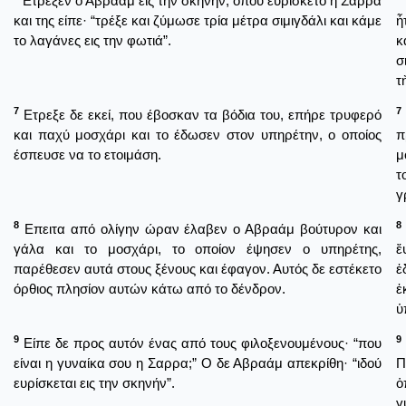
Ετρεξεν ο Αβραάμ εις την σκηνήν, όπου ευρίσκετο η Σαρρα
και της είπε· “τρέξε και ζύμωσε τρία μέτρα σιμιγδάλι και κάμε
ἦ
το λαγάνες εις την φωτιά”.
κ
σ
τ
7
7
Ετρεξε δε εκεί, που έβοσκαν τα βόδια του, επήρε τρυφερό
και παχύ μοσχάρι και το έδωσεν στον υπηρέτην, ο οποίος
π
έσπευσε να το ετοιμάση.
μ
τ
γ
8
8
Επειτα από ολίγην ώραν έλαβεν ο Αβραάμ βούτυρον και
γάλα και το μοσχάρι, το οποίον έψησεν ο υπηρέτης,
ἔ
παρέθεσεν αυτά στους ξένους και έφαγον. Αυτός δε εστέκετο
ἐ
όρθιος πλησίον αυτών κάτω από το δένδρον.
ἐ
ὑ
9
9
Είπε δε προς αυτόν ένας από τους φιλοξενουμένους· “που
είναι η γυναίκα σου η Σαρρα;” Ο δε Αβραάμ απεκρίθη· “ιδού
Π
ευρίσκεται εις την σκηνήν”.
ὁ
γ