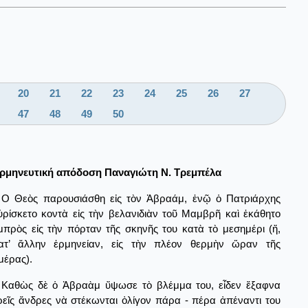
20
21
22
23
24
25
26
27
47
48
49
50
ρμηνευτική απόδοση Παναγιώτη Ν. Τρεμπέλα
Ο Θεὸς παρουσιάσθη εἰς τὸν Ἀβραάμ, ἐνῷ ὁ Πατριάρχης
ὑρίσκετο κοντὰ εἰς τὴν βελανιδιὰν τοῦ Μαμβρῆ καὶ ἐκάθητο
μπρὸς εἰς τὴν πόρταν τῆς σκηνῆς του κατὰ τὸ μεσημέρι (ἤ,
ατ’ ἄλλην ἑρμηνείαν, εἰς τὴν πλέον θερμὴν ὥραν τῆς
μέρας).
Καθὼς δὲ ὁ Ἀβραὰμ ὕψωσε τὸ βλέμμα του, εἶδεν ἔξαφνα
ρεῖς ἄνδρες νὰ στέκωνται ὀλίγον πάρα - πέρα ἀπέναντι του