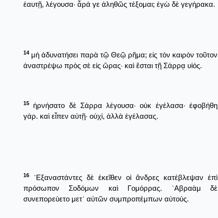
ἑαυτῇ, λέγουσα· ἆρά γε ἀληθῶς τέξομαι; ἐγὼ δὲ γεγήρακα.
14
μὴ ἀδυνατήσει παρὰ τῷ Θεῷ ρῆμα; εἰς τὸν καιρὸν τοῦτον
ἀναστρέψω πρὸς σὲ εἰς ὥρας· καὶ ἔσται τῇ Σάρρᾳ υἱός.
15
ἠρνήσατο δὲ Σάρρα λέγουσα· οὐκ ἐγέλασα· ἐφοβήθη
γάρ. καὶ εἶπεν αὐτῇ· οὐχί, ἀλλὰ ἐγέλασας.
16
᾿Εξαναστάντες δὲ ἐκεῖθεν οἱ ἄνδρες κατέβλεψαν ἐπὶ
πρόσωπον Σοδόμων καὶ Γομόρρας. ῾Αβραὰμ δὲ
συνεπορεύετο μετ᾿ αὐτῶν συμπροπέμπων αὐτούς.