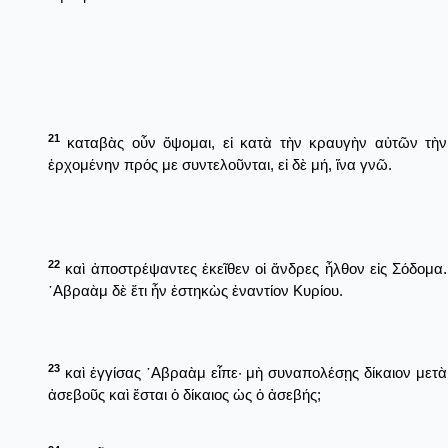
21
καταβὰς οὖν ὄψομαι, εἰ κατὰ τὴν κραυγὴν αὐτῶν τὴν
ἐρχομένην πρός με συντελοῦνται, εἰ δὲ μή, ἵνα γνῶ.
22
καὶ ἀποστρέψαντες ἐκεῖθεν οἱ ἄνδρες ἦλθον εἰς Σόδομα.
῾Αβραὰμ δὲ ἔτι ἦν ἑστηκὼς ἐναντίον Κυρίου.
23
καὶ ἐγγίσας ῾Αβραὰμ εἶπε· μὴ συναπολέσῃς δίκαιον μετὰ
ἀσεβοῦς καὶ ἔσται ὁ δίκαιος ὡς ὁ ἀσεβής;