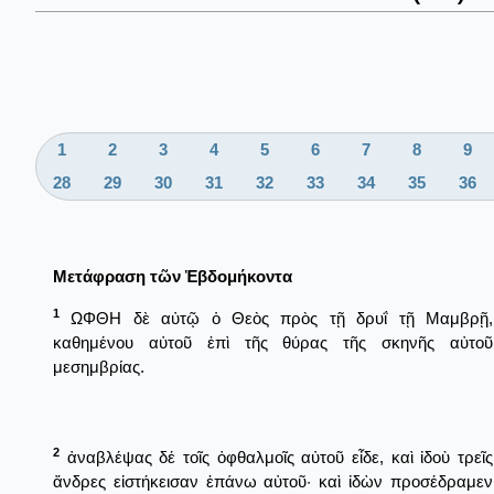
1
2
3
4
5
6
7
8
9
28
29
30
31
32
33
34
35
36
Μετάφραση τῶν Ἑβδομήκοντα
1
ΩΦΘΗ δὲ αὐτῷ ὁ Θεὸς πρὸς τῇ δρυΐ τῇ Μαμβρῇ,
καθημένου αὐτοῦ ἐπὶ τῆς θύρας τῆς σκηνῆς αὐτοῦ
μεσημβρίας.
2
ἀναβλέψας δέ τοῖς ὀφθαλμοῖς αὐτοῦ εἶδε, καὶ ἰδοὺ τρεῖς
ἄνδρες εἱστήκεισαν ἐπάνω αὐτοῦ· καὶ ἰδὼν προσέδραμεν