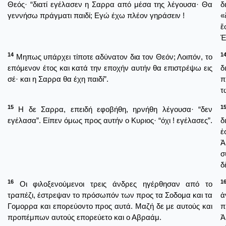
Θεός· “διατί εγέλασεν η Σαρρα από μέσα της λέγουσα· Θα
δ
γεννήσω πράγματι παιδί; Εγώ έχω πλέον γηράσειν !
«
ἔ
Ἐ
14
1
Μηπως υπάρχει τίποτε αδύνατον δια τον Θεόν; Λοιπόν, το
επόμενον έτος και κατά την εποχήν αυτήν θα επιστρέψω εις
δ
σέ· και η Σαρρα θα έχη παιδί”.
π
τ
15
1
Η δε Σαρρα, επειδή εφοβήθη, ηρνήθη λέγουσα· “δεν
εγέλασα”. Είπεν όμως προς αυτήν ο Κυριος· “όχι ! εγέλασες”.
δ
ἐ
Ἀ
σ
δ
16
1
Οι φιλοξενούμενοι τρεις άνδρες ηγέρθησαν από το
τραπέζι, έστρεψαν το πρόσωπόν των προς τα Σοδομα και τα
ἀ
Γομορρα και επορεύοντο προς αυτά. Μαζή δε με αυτούς και
π
προπέμπων αυτούς επορεύετο και ο Αβραάμ.
Ἀ