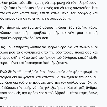
ρθιοι· μόλις τοὺς εἶδε, χωρὶς νὰ περιμένῃ νὰ τὸν πλησιάσουν,
τρεξε ἀπὸ τὴν πόρταν τῆς σκηνῆς του νὰ τοὺς συναντήσῃ. Καὶ
ταν ἔφθασε κοντά τους, ἔπεσε κάτω μέχρι τοῦ ἐδάφους καὶ
οὺς ἐπροσκύνησε ταπεινά, μὲ φιλοφροσύνην.
Καὶ εἶπεν εἰς τὸν ἕνα ἀπὸ αὐτούς· «Κύριε, ἐὰν εὑρῆκα χάριν
νώπιόν σου, μὴ παραβλέψῃς τὴν σκηνήν μου καὶ μὴ
αραθεωρήσῃς τὸν δοῦλον σου.
Ἂς μοῦ ἐπιτραπῇ λοιπὸν νὰ φέρω νερὸ διὰ νὰ πλύνουν οἰ
οῦλοι μου τὰ σκονισμένα ἀπὸ τὴν ὁδοιπορίαν πόδια σας καὶ
ὰ δροσισθῆτε κάτω ἀπὸ τὸν ἥσκιον τοῦ δένδρου, ἐπειδὴ εἶσθε
ουρασμένοι καὶ ὑποφέρετε ἀπὸ τὴν ζέστην.
Ἐγὼ δὲ ἐν τῷ μεταξὺ θὰ ἑτοιμάσω καὶ θὰ σᾶς φέρω ψωμὶ καὶ
αγητὸν διὰ νὰ φάγετε καὶ κατόπιν θὰ συνεχίσετε τὸν δρόμον
ας, διότι διὰ τοῦτο ἐπεράσατε ἀπὸ ἐμὲ τὸν δοῦλον σας, διὰ νὰ
οῦ δώσετε τὴν τιμὴν νὰ σᾶς φιλοξενήσω». Καὶ οἰ τρεῖς ἄνδρες
πάντησαν εἰς τὴν πρόσκλησιν τοῦ Ἀβραάμ· «ἔτσι κάμε, ὅπως
ἶπες».