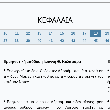
ΚΕΦΑΛΑΙΑ
10
11
12
13
14
15
16
17
18
19
37
38
39
40
41
42
43
44
45
46
Ερμηνευτική απόδοση Ιωάννη Θ. Κολιτσάρα
Ε
1
1
Εφανερώθηκε δε ο Θεός στον Αβραάμ, που ήτο κοντά εις
την δρυν Μαμβρή και εκάθητο εις την θύραν της σκηνής του
ε
κατά τον Νοτον.
ἐ
κ
ἡ
2
2
Εσήκωσε τα μάτια του ο Αβραάμ και είδεν αίφνης τρεις
άνδρας ορθίους απέναντι του. Αμέσως ετρεξεν εις
τ