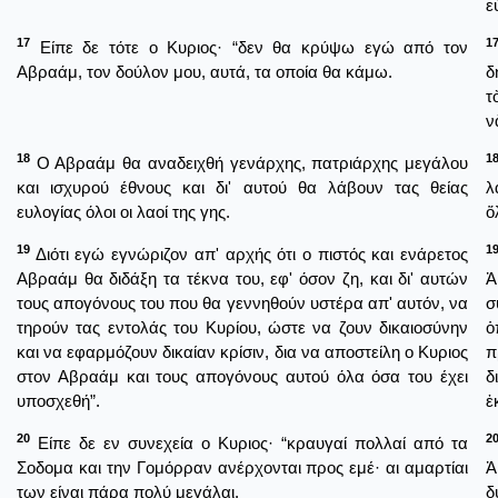
ε
17
1
Είπε δε τότε ο Κυριος· “δεν θα κρύψω εγώ από τον
Αβραάμ, τον δούλον μου, αυτά, τα οποία θα κάμω.
δ
τ
ν
18
1
Ο Αβραάμ θα αναδειχθή γενάρχης, πατριάρχης μεγάλου
και ισχυρού έθνους και δι' αυτού θα λάβουν τας θείας
λ
ευλογίας όλοι οι λαοί της γης.
ὅ
19
1
Διότι εγώ εγνώριζον απ' αρχής ότι ο πιστός και ενάρετος
Αβραάμ θα διδάξη τα τέκνα του, εφ' όσον ζη, και δι' αυτών
Ἀ
τους απογόνους του που θα γεννηθούν υστέρα απ' αυτόν, να
σ
τηρούν τας εντολάς του Κυρίου, ώστε να ζουν δικαιοσύνην
ὁ
και να εφαρμόζουν δικαίαν κρίσιν, δια να αποστείλη ο Κυριος
π
στον Αβραάμ και τους απογόνους αυτού όλα όσα του έχει
δ
υποσχεθή”.
ἐ
20
2
Είπε δε εν συνεχεία ο Κυριος· “κραυγαί πολλαί από τα
Σοδομα και την Γομόρραν ανέρχονται προς εμέ· αι αμαρτίαι
Ἀ
των είναι πάρα πολύ μεγάλαι.
δ