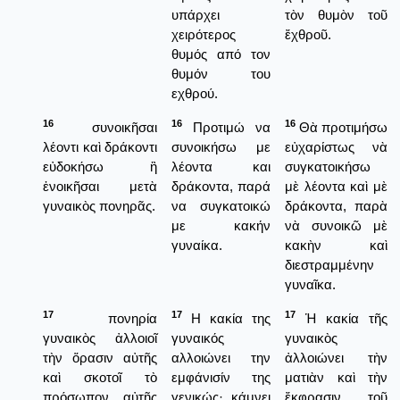
υπάρχει
τὸν θυμὸν τοῦ
χειρότερος
ἔχθροῦ.
θυμός από τον
θυμόν του
εχθρού.
16
16
16
συνοικῆσαι
Προτιμώ να
Θὰ προτιμήσω
λέοντι καὶ δράκοντι
συνοικήσω με
εὐχαρίστως νὰ
εὐδοκήσω ἢ
λέοντα και
συγκατοικήσω
ἐνοικῆσαι μετὰ
δράκοντα, παρά
μὲ λέοντα καὶ μὲ
γυναικὸς πονηρᾶς.
να συγκατοικώ
δράκοντα, παρὰ
με κακήν
νὰ συνοικῶ μὲ
γυναίκα.
κακὴν καὶ
διεστραμμένην
γυναῖκα.
17
17
17
πονηρία
Η κακία της
Ἡ κακία τῆς
γυναικὸς ἀλλοιοῖ
γυναικός
γυναικὸς
τὴν ὅρασιν αὐτῆς
αλλοιώνει την
ἀλλοιώνει τὴν
καὶ σκοτοῖ τὸ
εμφάνισίν της
ματιὰν καὶ τὴν
πρόσωπον αὐτῆς
γενικώς· κάμνει
ἔκφρασιν τοῦ