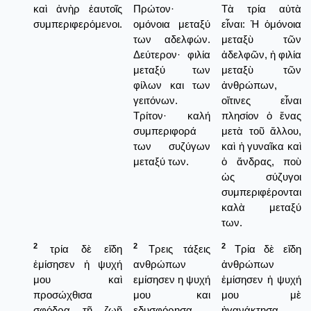
καὶ ἀνὴρ ἑαυτοῖς
Πρώτον·
Τὰ τρία αὐτὰ
συμπεριφερόμενοι.
ομόνοια μεταξύ
εἶναι: Ἡ ὁμόνοια
των αδελφών.
μεταξὺ τῶν
Δεύτερον· φιλία
ἀδελφῶν, ἡ φιλία
μεταξύ των
μεταξὺ τῶν
φίλων και των
ἀνθρώπων,
γειτόνων.
οἵτινες εἶναι
Τρίτον· καλή
πλησίον ὁ ἕνας
συμπεριφορά
μετὰ τοῦ ἄλλου,
των συζύγων
καὶ ἡ γυναῖκα καὶ
μεταξύ των.
ὁ ἄνδρας, ποὺ
ὡς σύζυγοι
συμπεριφέρονται
καλὰ μεταξύ
των.
2
2
2
τρία δὲ εἴδη
Τρεις τάξεις
Τρία δὲ εἴδη
ἐμίσησεν ἡ ψυχή
ανθρώπων
ἀνθρώπων
μου καὶ
εμίσησεν η ψυχή
ἐμίσησεν ἡ ψυχή
προσώχθισα
μου και
μου μὲ
σφόδρα τῇ ζωῇ
εδυσφόρησα
ἠγανάκτησα