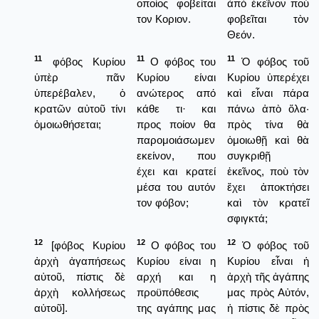
οποίος φοβείται
ἀπὸ ἐκεῖνον ποὺ
τον Κοριον.
φοβεῖται τὸν
Θεόν.
11
11
11
φόβος Κυρίου
Ο φόβος του
Ὁ φόβος τοῦ
ὑπὲρ πᾶν
Κυρίου είναι
Κυρίου ὑπερέχει
ὑπερέβαλεν, ὁ
ανώτερος από
καὶ εἶναι πάρα
κρατῶν αὐτοῦ τίνι
κάθε τι· και
πάνω ἀπὸ ὅλα·
ὁμοιωθήσεται;
προς ποίον θα
πρὸς τίνα θὰ
παρομοιάσωμεν
ὁμοιωθῇ καὶ θὰ
εκείνον, που
συγκριθῇ
έχει και κρατεί
ἐκεῖνος, ποὺ τὸν
μέσα του αυτόν
ἔχει ἀποκτήσει
τον φόβον;
καὶ τὸν κρατεῖ
σφιγκτά;
12
12
12
[φόβος Κυρίου
Ο φόβος του
Ὁ φόβος τοῦ
ἀρχὴ ἀγαπήσεως
Κυρίου είναι η
Κυρίου εἶναι ἡ
αὐτοῦ, πίστις δὲ
αρχή και η
ἀρχὴ τῆς ἀγάπης
ἀρχὴ κολλήσεως
προϋπόθεσις
μας πρὸς Αὐτόν,
αὐτοῦ].
της αγάπης μας
ἡ πίστις δὲ πρὸς