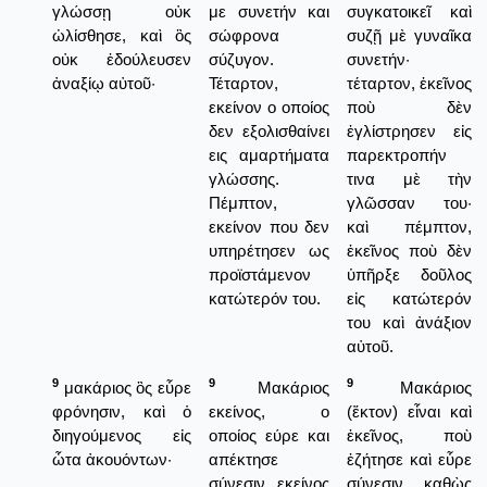
γλώσσῃ οὐκ
με συνετήν και
συγκατοικεῖ καὶ
ὠλίσθησε, καὶ ὃς
σώφρονα
συζῇ μὲ γυναῖκα
οὐκ ἐδούλευσεν
σύζυγον.
συνετήν·
ἀναξίῳ αὐτοῦ·
Τέταρτον,
τέταρτον, ἐκεῖνος
εκείνον ο οποίος
ποὺ δὲν
δεν εξολισθαίνει
ἐγλίστρησεν εἰς
εις αμαρτήματα
παρεκτροπήν
γλώσσης.
τινα μὲ τὴν
Πέμπτον,
γλῶσσαν του·
εκείνον που δεν
καὶ πέμπτον,
υπηρέτησεν ως
ἐκεῖνος ποὺ δὲν
προϊστάμενον
ὑπῆρξε δοῦλος
κατώτερόν του.
εἰς κατώτερόν
του καὶ ἀνάξιον
αὐτοῦ.
9
9
9
μακάριος ὃς εὗρε
Μακάριος
Μακάριος
φρόνησιν, καὶ ὁ
εκείνος, ο
(ἕκτον) εἶναι καὶ
διηγούμενος εἰς
οποίος εύρε και
ἐκεῖνος, ποὺ
ὦτα ἀκουόντων·
απέκτησε
ἐζήτησε καὶ εὗρε
σύνεσιν, εκείνος
σύνεσιν, καθὼς