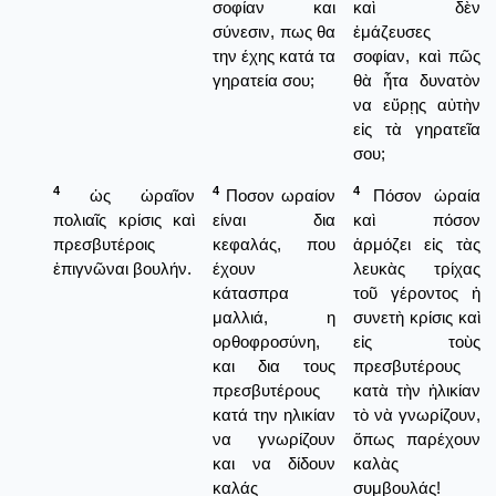
σοφίαν και
καὶ δὲν
σύνεσιν, πως θα
ἐμάζευσες
την έχης κατά τα
σοφίαν, καὶ πῶς
γηρατεία σου;
θὰ ἦτα δυνατὸν
να εὕρῃς αὐτὴν
εἰς τὰ γηρατεῖα
σου;
4
4
4
ὡς ὡραῖον
Ποσον ωραίον
Πόσον ὡραία
πολιαῖς κρίσις καὶ
είναι δια
καὶ πόσον
πρεσβυτέροις
κεφαλάς, που
ἁρμόζει εἰς τὰς
ἐπιγνῶναι βουλήν.
έχουν
λευκὰς τρίχας
κάτασπρα
τοῦ γέροντος ἡ
μαλλιά, η
συνετὴ κρίσις καὶ
ορθοφροσύνη,
εἰς τοὺς
και δια τους
πρεσβυτέρους
πρεσβυτέρους
κατὰ τὴν ἡλικίαν
κατά την ηλικίαν
τὸ νὰ γνωρίζουν,
να γνωρίζουν
ὅπως παρέχουν
και να δίδουν
καλὰς
καλάς
συμβουλάς!