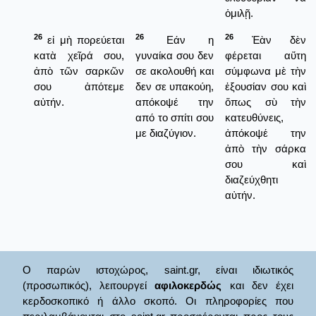
ὁμιλῇ.
26
26
26
εἰ μὴ πορεύεται
Εάν η
Ἐὰν δὲν
κατὰ χεῖρά σου,
γυναίκα σου δεν
φέρεται αὕτη
ἀπὸ τῶν σαρκῶν
σε ακολουθή και
σύμφωνα μὲ τὴν
σου ἀπότεμε
δεν σε υπακούη,
ἐξουσίαν σου καὶ
αὐτήν.
απόκοψέ την
ὅπως σὺ τὴν
από το σπίτι σου
κατευθύνεις,
με διαζύγιον.
ἀπόκοψέ την
ἀπὸ τὴν σάρκα
σου καὶ
διαζεύχθητι
αὐτήν.
Ο παρών ιστοχώρος, saint.gr, είναι ιδιωτικός
(προσωπικός), λειτουργεί
αφιλοκερδώς
και δεν έχει
κερδοσκοπικό ή άλλο σκοπό. Οι πληροφορίες που