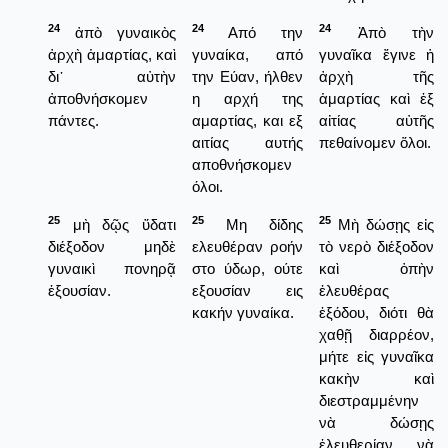
24
24
24
ἀπὸ γυναικὸς
Από την
Ἀπὸ τὴν
ἀρχὴ ἁμαρτίας, καὶ
γυναίκα, από
γυναῖκα ἔγινε ἡ
δι᾿ αὐτὴν
την Εύαν, ήλθεν
ἀρχὴ τῆς
ἀποθνήσκομεν
η αρχή της
ἁμαρτίας καὶ ἐξ
πάντες.
αμαρτίας, και εξ
αἰτίας αὐτῆς
αιτίας αυτής
πεθαίνομεν ὅλοι.
αποθνήσκομεν
όλοι.
25
25
25
μὴ δῷς ὕδατι
Μη δίδης
Μὴ δώσῃς εἰς
διέξοδον μηδὲ
ελευθέραν ροήν
τὸ νερὸ διέξοδον
γυναικὶ πονηρᾷ
στο ύδωρ, ούτε
καὶ ὀπὴν
ἐξουσίαν.
εξουσίαν εις
ἐλευθέρας
κακήν γυναίκα.
ἐξόδου, διότι θὰ
χαθῇ διαρρέον,
μήτε εἰς γυναῖκα
κακὴν καὶ
διεστραμμένην
νὰ δώσῃς
ἐλευθερίαν νὰ