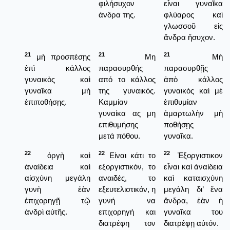
φιλήσυχον
εἶναι γυναῖκα
άνδρα της.
φλύαρος καὶ
γλωσσοῦ εἰς
ἄνδρα ἥσυχον.
21
21
21
μὴ προσπέσῃς
Μη
Μὴ
ἐπὶ κάλλος
παρασυρθής
παρασυρθῇς
γυναικὸς καὶ
από το κάλλος
ἀπὸ κάλλος
γυναῖκα μὴ
της γυναικός.
γυναικὸς καὶ μὲ
ἐπιποθήσῃς.
Καμμίαν
ἐπιθυμίαν
γυναίκα ας μη
ἁμαρτωλὴν μὴ
επιθυμήσης
ποθήσῃς
μετά πόθου.
γυναῖκα.
22
22
22
ὀργὴ καὶ
Είναι κάτι το
Ἐξοργιστικον
ἀναίδεια καὶ
εξοργιστικόν, το
εἶναι καὶ ἀναίδεια
αἰσχύνη μεγάλη
αναιδές, το
καὶ καταισχύνη
γυνὴ ἐὰν
εξευτελιστικόν, η
μεγάλη δι’ ἕνα
ἐπιχορηγῇ τῷ
γυνή να
ἄνδρα, ἐὰν ἡ
ἀνδρὶ αὐτῆς.
επιχορηγή και
γυναῖκα του
διατρέφη τον
διατρέφῃ αὐτόν.