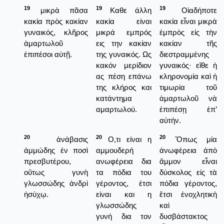
19
19
19
μικρὰ πᾶσα
Καθε άλλη
Οἱαδήποτε
κακία πρὸς κακίαν
κακία είναι
κακία εἶναι μικρὰ
γυναικός, κλῆρος
μικρά εμπρός
ἐμπρὸς εἰς τὴν
ἁμαρτωλοῦ
εις την κακίαν
κακίαν τῆς
ἐπιπέσοι αὐτῇ.
της γυναικός. Ως
διεστραμμένης
κακόν μερίδιον
γυναικός· εἴθε ἡ
ας πέση επάνω
κληρονομία καὶ ἡ
της κλήρος και
τιμωρία τοῦ
κατάντημα
ἁμαρτωλοῦ νὰ
αμαρτωλού.
ἐπιπέσῃ ἐπ’
αὐτήν.
20
20
20
ἀνάβασις
Ο,τι είναι η
Ὅπως μία
ἀμμώδης ἐν ποσὶ
αμμουδερή
ἀνωφέρεια ἀπὸ
πρεσβυτέρου,
ανωφέρεια δια
ἄμμον εἶναι
οὕτως γυνὴ
τα πόδια του
δύσκολος εἰς τὰ
γλωσσώδης ἀνδρὶ
γέροντος, έτσι
πόδια γέροντος,
ἡσύχῳ.
είναι και η
ἔτσι ἐνοχλητικὴ
γλωσσώδης
καὶ
γυνή δια τον
δυσβάστακτος