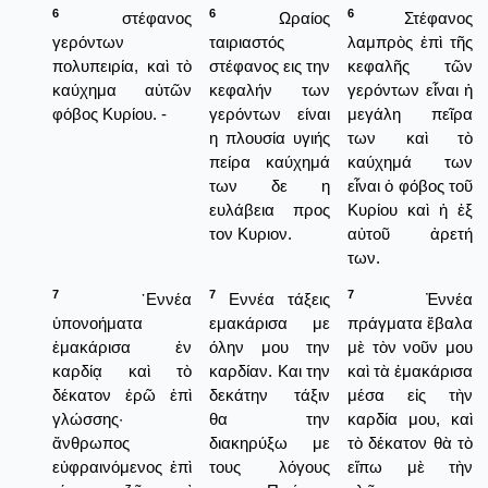
6
6
6
στέφανος
Ωραίος
Στέφανος
γερόντων
ταιριαστός
λαμπρὸς ἐπὶ τῆς
πολυπειρία, καὶ τὸ
στέφανος εις την
κεφαλῆς τῶν
καύχημα αὐτῶν
κεφαλήν των
γερόντων εἶναι ἡ
φόβος Κυρίου. -
γερόντων είναι
μεγάλη πεῖρα
η πλουσία υγιής
των καὶ τὸ
πείρα καύχημά
καύχημά των
των δε η
εἶναι ὁ φόβος τοῦ
ευλάβεια προς
Κυρίου καὶ ἡ ἐξ
τον Κυριον.
αὐτοῦ ἀρετή
των.
7
7
7
᾿Εννέα
Εννέα τάξεις
Ἐννέα
ὑπονοήματα
εμακάρισα με
πράγματα ἔβαλα
ἐμακάρισα ἐν
όλην μου την
μὲ τὸν νοῦν μου
καρδίᾳ καὶ τὸ
καρδίαν. Και την
καὶ τὰ ἐμακάρισα
δέκατον ἐρῶ ἐπὶ
δεκάτην τάξιν
μέσα εἰς τὴν
γλώσσης·
θα την
καρδία μου, καὶ
ἄνθρωπος
διακηρύξω με
τὸ δέκατον θὰ τὸ
εὐφραινόμενος ἐπὶ
τους λόγους
εἴπω μὲ τὴν