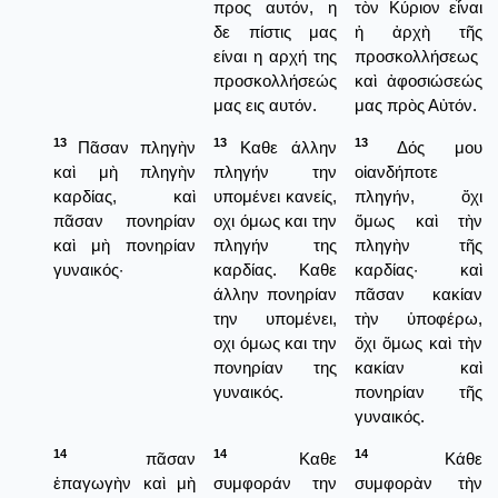
προς αυτόν, η
τὸν Κύριον εἶναι
δε πίστις μας
ἡ ἀρχὴ τῆς
είναι η αρχή της
προσκολλήσεως
προσκολλήσεώς
καὶ ἀφοσιώσεώς
μας εις αυτόν.
μας πρὸς Αὐτόν.
13
13
13
Πᾶσαν πληγὴν
Καθε άλλην
Δός μου
καὶ μὴ πληγὴν
πληγήν την
οἱανδήποτε
καρδίας, καὶ
υπομένει κανείς,
πληγήν, ὄχι
πᾶσαν πονηρίαν
οχι όμως και την
ὅμως καὶ τὴν
καὶ μὴ πονηρίαν
πληγήν της
πληγὴν τῆς
γυναικός·
καρδίας. Καθε
καρδίας· καὶ
άλλην πονηρίαν
πᾶσαν κακίαν
την υπομένει,
τὴν ὑποφέρω,
οχι όμως και την
ὄχι ὅμως καὶ τὴν
πονηρίαν της
κακίαν καὶ
γυναικός.
πονηρίαν τῆς
γυναικός.
14
14
14
πᾶσαν
Καθε
Κάθε
ἐπαγωγὴν καὶ μὴ
συμφοράν την
συμφορὰν τὴν