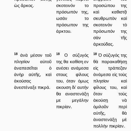
ὡς ἄρκος.
σκοτεινόν το
προσώπου της
πρόσωπόν της,
καὶ καθιστᾷ
ωσάν το
σκυθρωπὸν καὶ
πρόσωπον της
σκοτεινὸν τὸ
άρκτου.
πρόσωπόν της
σὰν τῆς
ἀρκούδας.
18
18
18
ἀνὰ μέσον τοῦ
Ο σύζυγός
Ὁ σύζυγός της
πλησίον αὐτοῦ
της θα καθίση εν
θὰ παρακαθήσῃ
ἀναπεσεῖται ὁ
ανέσει ανάμεσα
εἰς τράπεζαν
ἀνὴρ αὐτῆς, καὶ
στους φίλους
ἀνάμεσα εἰς τοὺς
ἀκούσας
του, όταν όμως
πλησίον καὶ
ἀνεστέναξε πικρά.
ακουση δι' αυτήν
φίλους του, καὶ
θα αναστενάξη
ὅταν τοὺς
με μεγάλην
ἀκούσῃ νὰ
πικρίαν.
ὁμιλοῦν περὶ
αὐτῆς, θὰ
ἀναστενάξῃ μὲ
πολλὴν πικρίαν.