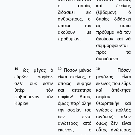
ο οποίος
καὶ ἐκεῖνος
διδάσκει εις
(ἕβδομον), ὁ
ανθρώπους, οι
ὁποῖος διδάσκει
οποίοι τον
εἰς αὐτιὰ
ακούουν με
πρόθυμα νὰ τὸν
προθυμίαν.
ἀκούουν καὶ νὰ
συμμορφοῦνται
πρὸς τὰ
ἀκουόμενα.
10
10
10
ὡς μέγας ὁ
Ποσον μέγας
Πόσον
εὑρὼν σοφίαν·
είναι εκείνος, ο
μεγάλος εἶναι
ἀλλ᾿ οὐκ ἔστιν
οποίος ευρήκε
ἐκεῖνος ποὺ εὗρε
ὑπὲρ τὸν
και απέκτησε
καὶ ἀπέκτησε
φοβούμενον τὸν
σοφίαν! Αυτός
σοφίαν
Κύριον·
όμως παρ' όλην
θεωρητικὴν καὶ
την σοφίαν του
γνώσεις πολλὰς
δεν είναι
(ὄγδοον)· πλὴν
ανώτερος από
ὅμως δὲν εἶναι
εκείνον, ο
οὗτος ἀνώτερος