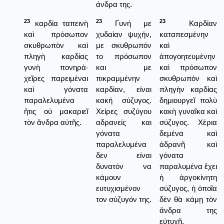
άνδρα της.
23
23
23
καρδία ταπεινὴ
Γυνή με
Καρδίαν
καὶ πρόσωπον
χυδαίαν ψυχήν,
καταπεσμένην
σκυθρωπὸν καὶ
με σκυθρωπόν
καὶ
πληγὴ καρδίας
το πρόσωπον
ἀπογοητευμένην
γυνὴ πονηρά·
και με
καὶ πρόσωπον
χεῖρες παρειμέναι
πικραμμένην
σκυθρωπὸν καὶ
καὶ γόνατα
καρδίαν, είναι
πληγὴν καρδίας
παραλελυμένα
κακή σύζυγος.
δημιουργεῖ πολὺ
ἥτις οὐ μακαριεῖ
Χείρες συζύγου
κακὴ γυναῖκα καὶ
τὸν ἄνδρα αὐτῆς.
αδρανείς και
σύζυγος. Χέρια
γόνατα
δεμένα καὶ
παραλελυμένα
ἀδρανῆ καὶ
δεν είναι
γόνατα
δυνατόν να
παραλυμένα ἔχει
κάμουν
ἡ ἀργοκίνητη
ευτυχισμένον
σύζυγος, ἡ ὁποῖα
τον σύζυγόν της.
δὲν θὰ κάμῃ τὸν
ἄνδρα της
εὐτυχῆ.