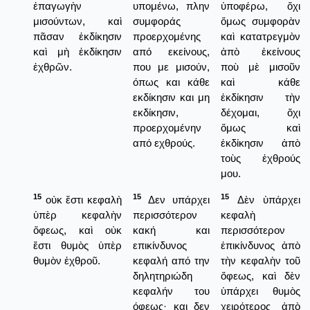
ἐπαγωγὴν
υπομένω, πλην
ὑποφέρω, ὄχι
μισούντων, καὶ
συμφοράς
ὅμως συμφορὰν
πᾶσαν ἐκδίκησιν
προερχομένης
καὶ κατατρεγμὸν
καὶ μὴ ἐκδίκησιν
από εκείνους,
ἀπὸ ἐκείνους
ἐχθρῶν.
που με μισούν,
ποὺ μὲ μισοῦν
όπως και κάθε
καὶ κάθε
εκδίκησιν και μη
ἐκδίκησιν τὴν
εκδίκησιν,
δέχομαι, ὄχι
προερχομένην
ὅμως καὶ
από εχθρούς.
ἐκδίκησιν ἀπὸ
τοὺς ἐχθρούς
μου.
15
15
15
οὐκ ἔστι κεφαλὴ
Δεν υπάρχει
Δὲν ὑπάρχει
ὑπὲρ κεφαλὴν
περισσότερον
κεφαλὴ
ὄφεως, καὶ οὐκ
κακή και
περισσότερον
ἔστι θυμὸς ὑπὲρ
επικίνδυνος
ἐπικίνδυνος ἀπὸ
θυμὸν ἐχθροῦ.
κεφαλή από την
τὴν κεφαλὴν τοῦ
δηλητηριώδη
ὄφεως, καὶ δὲν
κεφαλήν του
ὑπάρχει θυμὸς
όφεως· και δεν
χειρότερος ἀπὸ