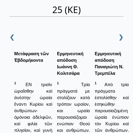
25 (ΚΕ)
❮
❯
Μετάφραση τῶν
Ερμηνευτική
Ερμηνευτική
Ἑβδομήκοντα
απόδοση
απόδοση
Ιωάννη Θ.
Παναγιώτη Ν.
Κολιτσάρα
Τρεμπέλα
1
1
1
ΕΝ τρισὶν
Τρία
Απὸ τρία
ὡραΐσθην καὶ
πράγματά με
πράγματα
ἀνέστην ὡραία
στολίζουν κατά
ἐστολίσθην καὶ
ἔναντι Κυρίου καὶ
τρόπον ωραίον,
ἐσηκώθην
ἀνθρώπων·
και ωραία
παρουσιαζομένη
ὁμόνοια ἀδελφῶν,
παρουσιάζομαι
ὡραία ἐνώπιον
καὶ φιλία τῶν
ενώπιον Θεού
τὸν Κυρίου καὶ
πλησίον, καὶ γυνὴ
και ανθρώπων.
τῶν ἀνθρώπων.