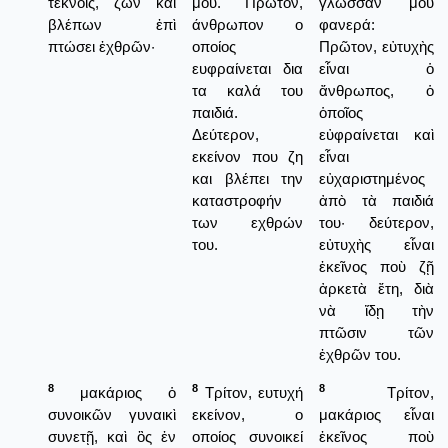
τέκνοις, ζῶν καὶ
μου. Πρώτον,
γλῶσσαν μου
βλέπων ἐπὶ
άνθρωπον ο
φανερά:
πτώσει ἐχθρῶν·
οποίος
Πρῶτον, εὐτυχὴς
ευφραίνεται δια
εἶναι ὁ
τα καλά του
ἄνθρωπος, ὁ
παιδιά.
ὁποῖος
Δεύτερον,
εὐφραίνεται καὶ
εκείνον που ζη
εἶναι
και βλέπει την
εὐχαριστημένος
καταστροφήν
ἀπὸ τὰ παιδιά
των εχθρών
του· δεύτερον,
του.
εὐτυχὴς εἶναι
ἐκεῖνος ποὺ ζῇ
ἀρκετὰ ἔτη, διὰ
νὰ ἴδῃ τὴν
πτῶσιν τῶν
ἐχθρῶν του.
8
8
8
μακάριος ὁ
Τρίτον, ευτυχή
Τρίτον,
συνοικῶν γυναικὶ
εκείνον, ο
μακάριος εἶναι
συνετῇ, καὶ ὃς ἐν
οποίος συνοικεί
ἐκεῖνος ποὺ