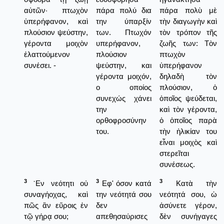
αὐτῶν· πτωχὸν
πάρα πολύ δια
πάρα πολὺ μὲ
ὑπερήφανον, καὶ
την ύπαρξίν
τὴν διαγωγὴν καὶ
πλούσιον ψεύστην,
των. Πτωχόν
τὸν τρόπον τῆς
γέροντα μοιχὸν
υπερήφανον,
ζωῆς των: Τὸν
ἐλαττούμενον
πλούσιον
πτωχὸν
συνέσει. -
ψεύστην, και
ὑπερήφανον
γέροντα μοιχόν,
δηλαδὴ τὸν
ο οποίος
πλούσιον, ὁ
συνεχώς χάνει
ὁποῖος ψεύδεται,
την
καὶ τὸν γέροντα,
ορθοφροσύνην
ὁ ὁποῖος παρὰ
του.
τὴν ἡλικίαν του
εἶναι μοιχὸς καὶ
στερεῖται
συνέσεως.
3
3
3
᾿Εν νεότητι οὐ
Εφ' όσον κατά
Κατὰ τὴν
συναγήοχας, καὶ
την νεότητά σου
νεότητά σου, ὡ
πῶς ἂν εὕροις ἐν
δεν
ἀσύνετε γέρον,
τῷ γήρᾳ σου;
απεθησαύρισες
δὲν συνήγαγες