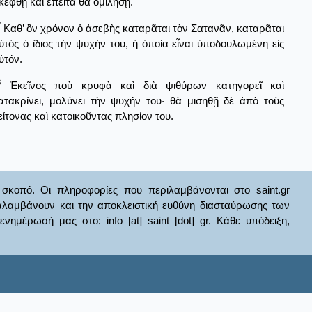
κεφθῇ καὶ ἔπειτα θὰ ὁμιλήσῃ.
7
Καθ’ ὃν χρόνον ὁ ἀσεβὴς καταρᾶται τὸν Σατανᾶν, καταρᾶται
ὐτὸς ὁ ἴδιος τὴν ψυχήν του, ἡ ὁποία εἶναι ὑποδουλωμένη εἰς
ὐτόν.
8
Ἐκεῖνος ποὺ κρυφὰ καὶ διὰ ψιθύρων κατηγορεῖ καὶ
ατακρίνει, μολύνει τὴν ψυχήν του· θὰ μισηθῇ δὲ ἀπὸ τοὺς
είτονας καὶ κατοικοῦντας πλησίον του.
σκοπό. Οι πληροφορίες που περιλαμβάνονται στο saint.gr
ναλαμβάνουν και την αποκλειστική ευθύνη διασταύρωσης των
έρωσή μας στο: info [at] saint [dot] gr. Κάθε υπόδειξη,