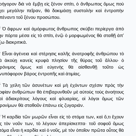
ρήγορον διὰ νὰ ἔμβῃ εἰς ξένον σπίτι, ὀ ἄνθρωπος ὅμως ποὺ
χει μεγάλην πεῖραν, θὰ δοκιμάσῃ συστολὴν καὶ ἐντροπὴν
πέναντι τοῦ ξένου προσώπου.
3
Ὁ ἄφρων καὶ ἀμόρφωτος ἄνθρωπος σκύβει περίεργα ἀπὸ
ὴν πόρτα μέσα εἰς τὸ σπίτι, ἐνῷ ὁ μορφωμένος θὰ σταθῇ ἀπ'
ξω διακριτικά.
4
Εἶναι ἀγένεια καὶ στέρησις καλῆς ἀνατροφῆς ἀνθρώπου τὸ
ὰ ἀκούῃ κανεὶς κρυφὰ πλησίον τῆς θύρας τοῦ ἄλλου· ὁ
ρόνιμος ὅμως καὶ εὐγενὴς θὰ αἰσθανθῇ τοῦτο ὡς
νυπόφορον βάρος ἐντροπῆς καὶ ἀτιμίας.
5
Τὰ χείλη τῶν ἀσυνέτων καὶ μὴ ἐχόντων σχέσιν πρὸς τὴν
οφίαν ἀνθρώπων θὰ ἐπιβαρυνθοῦν μὲ αὐτοὺς τοὺς ἀνοήτους
αὶ ἀδιακρίτους λόγους καὶ φλυαρίας, οἱ λόγοι ὅμως τῶν
ρονίμων θὰ σταθοῦν ἐπάνω εἰς ζυγαριάν.
6
Ἡ καρδία τῶν μωρῶν εἶναι εἰς τὸ στόμα των, καὶ ὅ,τι ἔχουν
ἰς τὸν νοῦν των, τὸ λέγουν ἀπερίσκεπτα· τοῦ σοφοῦ ὅμως
τόμα εἶναι ἡ καρδία καὶ ὁ νοῦς, μὲ τὸν ὁποῖον πρῶτα οὗτος θὰ