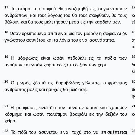
17
1
Το στόμα του σοφού θα αναζητηθή εις συγκέντρωσιν
ανθρώπων, και τους λόγους του θα τους σκεφθούν, θα τους
κ
βάλουν και θα τους μελετήσουν μέσα εις την καρδιάν των.
ε
18
1
Ωσάν ερειπωμένο σπίτι είναι δια τον μωρόν η σοφία. Αι δε
γνώσστου ασυνέτου και τα λόγια του είναι ασυνάρτητα.
ἀ
ἀ
19
1
Η μόρφωσις είναι ωσάν πεδούκλι εις τα πόδια των
ανοήτων και ωσάν χειροπέδες στο δεξιόν των χέρι.
δ
ε
20
2
Ο μωρός ξέσπά εις θορυβώδεις γέλωτας, ο φρόνιμος
άνθρωπος μόλις και ησύχως θα μειδιάση.
θ
ἡ
21
2
Η μόρφωσις είναι δια τον συνετόν ωσάν ένα χρυσούν
κόσμημα και ωσάν πολύτιμον βραχιόλι εις την δεξιάν του
κ
χείρα.
22
2
Το πόδι του ασυνέτου είναι ταχύ στο να επισκέπτεται