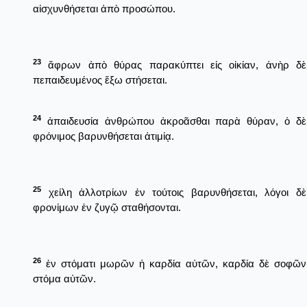
αἰσχυνθήσεται ἀπὸ προσώπου.
23
ἄφρων ἀπὸ θύρας παρακύπτει εἰς οἰκίαν, ἀνὴρ δὲ
πεπαιδευμένος ἔξω στήσεται.
24
ἀπαιδευσία ἀνθρώπου ἀκροᾶσθαι παρὰ θύραν, ὁ δὲ
φρόνιμος βαρυνθήσεται ἀτιμίᾳ.
25
χείλη ἀλλοτρίων ἐν τούτοις βαρυνθήσεται, λόγοι δὲ
φρονίμων ἐν ζυγῷ σταθήσονται.
26
ἐν στόματι μωρῶν ἡ καρδία αὐτῶν, καρδία δὲ σοφῶν
στόμα αὐτῶν.