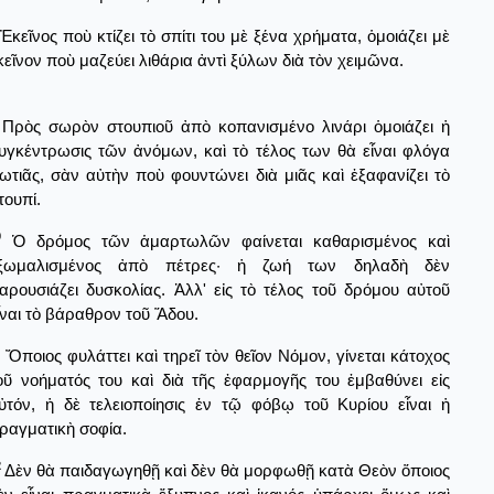
Ἐκεῖνος ποὺ κτίζει τὸ σπίτι του μὲ ξένα χρήματα, ὁμοιάζει μὲ
κεῖνον ποὺ μαζεύει λιθάρια ἀντὶ ξύλων διὰ τὸν χειμῶνα.
Πρὸς σωρὸν στουπιοῦ ἀπὸ κοπανισμένο λινάρι ὁμοιάζει ἡ
υγκέντρωσις τῶν ἀνόμων, καὶ τὸ τέλος των θὰ εἶναι φλόγα
ωτιᾶς, σὰν αὐτὴν ποὺ φουντώνει διὰ μιᾶς καὶ ἐξαφανίζει τὸ
τουπί.
0
Ὁ δρόμος τῶν ἁμαρτωλῶν φαίνεται καθαρισμένος καὶ
ξωμαλισμένος ἀπὸ πέτρες· ἡ ζωή των δηλαδὴ δὲν
αρουσιάζει δυσκολίας. Ἀλλ' εἰς τὸ τέλος τοῦ δρόμου αὐτοῦ
ἶναι τὸ βάραθρον τοῦ Ἅδου.
Ὄποιος φυλάττει καὶ τηρεῖ τὸν θεῖον Νόμον, γίνεται κάτοχος
οῦ νοήματός του καὶ διὰ τῆς ἐφαρμογῆς του ἐμβαθύνει εἰς
ὐτόν, ἡ δὲ τελειοποίησις ἐν τῷ φόβῳ τοῦ Κυρίου εἶναι ἡ
ραγματικὴ σοφία.
2
Δὲν θὰ παιδαγωγηθῇ καὶ δὲν θὰ μορφωθῇ κατὰ Θεὸν ὅποιος