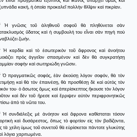
ὲν εἶναι πραγματικὰ ἔξυπνος καὶ ἱκανός ὑπάρχει ὅμως καὶ
ξυπνάδα κακή, ἡ ὁποία προκαλεῖ πολλὴν θλῖψιν καὶ πικρίαν.
3
Ἡ γνῶσις τοῦ ἀληθινοῦ σοφοῦ θὰ πληθύνεται σὰν
ατακλυσμὸς ὕδατος καὶ ἡ συμβουλή του εἶναι σὰν πηγὴ ποὺ
ναβλύζει ζωήν.
4
Ἡ καρδία καὶ τὸ ἐσωτερικὸν τοῦ ἄφρονος καὶ ἀνοήτου
μοιάζει πρὸς ἀγγεῖον σπασμένον καὶ δὲν θὰ συγκρατήσῃ
αμμίαν σοφὴν καὶ σωτηριώδη γνῶσιν.
5
Ὁ πραγματικῶς σοφός, ἐὰν ἀκούσῃ λόγον σοφόν, θὰ τὸν
κτιμήσῃ καὶ θὰ τὸν ἐπαινέσῃ, θὰ προσθέσῃ δὲ καὶ αὐτὸς τὸν
δικόν του· ὁ ἄσωτος ὅμως καὶ ἀπερίσκεπτος ἤκουσε τὸν λόγον
οῦτον καὶ δὲν τοῦ ἤρεσε καὶ ἔρριψεν αὐτὸν περιφρονητικῶς
πίσω ἀπὸ τὰ νῶτα του.
6
Ἡ συνδιάλεξις μὲ ἀνόητον καὶ ἄφρονα καθίσταται τόσον
ορτικὴ καὶ δυσάρεστος, ὅπως τὸ φορτίον εἰς τὸν βαδίζοντα,
ἰς τὰ χείλη ὑμως τοῦ συνετοῦ θὰ εὑρίσκεται πάντοτε γλυκύτης
αὶ λόγια χαριτωμένα.