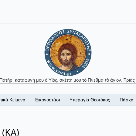
 Πατήρ, καταφυγή μου ὁ Υἱός, σκέπη μου τὸ Πνεῦμα τὸ ἅγιον, Τριὰς 
τικά Κείμενα
Εικονοστάσι
Υπεραγία Θεοτόκος
Πάσχα
 (ΚΑ)