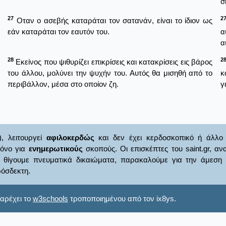
σ
27
2
Οταν ο ασεβής καταράται τον σατανάν, είναι το ίδιον ως
εάν καταράται τον εαυτόν του.
α
α
28
2
Εκείνος που ψιθυρίζει επικρίσεις και κατακρίσεις εις βάρος
του άλλου, μολύνει την ψυχήν του. Αυτός θα μισηθή από το
κ
περιβάλλον, μέσα στο οποίον ζη.
γ
), λειτουργεί
αφιλοκερδώς
και δεν έχει κερδοσκοπικό ή άλλο 
μόνο για
ενημερωτικούς
σκοπούς. Οι επισκέπτες του saint.gr, α
γουμε πνευματικά δικαιώματα, παρακαλούμε για την άμεση ενημ
όσδεκτη.
αρέχει το
w3schools
τροποποιημένου από τον ix8ys.