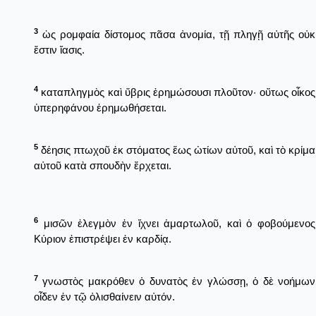
3
ὡς ρομφαία δίστομος πᾶσα ἀνομία, τῇ πληγῇ αὐτῆς οὐκ
ἔστιν ἴασις.
4
καταπληγμὸς καὶ ὕβρις ἐρημώσουσι πλοῦτον· οὕτως οἶκος
ὑπερηφάνου ἐρημωθήσεται.
5
δέησις πτωχοῦ ἐκ στόματος ἕως ὠτίων αὐτοῦ, καὶ τὸ κρίμα
αὐτοῦ κατὰ σπουδὴν ἔρχεται.
6
μισῶν ἐλεγμὸν ἐν ἴχνει ἁμαρτωλοῦ, καὶ ὁ φοβούμενος
Κύριον ἐπιστρέψει ἐν καρδίᾳ.
7
γνωστὸς μακρόθεν ὁ δυνατὸς ἐν γλώσσῃ, ὁ δὲ νοήμων
οἶδεν ἐν τῷ ὀλισθαίνειν αὐτόν.