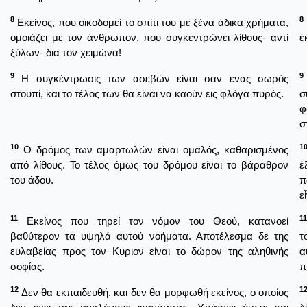
8
8
Εκείνος, που οικοδομεί το σπίτι του με ξένα άδικα χρήματα,
ομοιάζει με τον άνθρωπον, που συγκεντρώνει λίθους- αντί
ἐ
ξύλων- δια τον χειμώνα!
9
9
Η συγκέντρωσις των ασεβών είναι σαν ενας σωρός
στουπί, και το τέλος των θα είναι να καούν εις φλόγα πυρός.
σ
φ
σ
10
1
Ο δρόμος των αμαρτωλών είναι ομαλός, καθαρισμένος
από λίθους. Το τέλος όμως του δρόμου είναι το βάραθρον
ἐ
του άδου.
π
ε
11
11
Εκείνος που τηρεί τον νόμον του Θεού, κατανοεί
βαθύτερον τα υψηλά αυτού νοήματα. Αποτέλεσμα δε της
τ
ευλαβείας προς τον Κυριον είναι το δώρον της αληθινής
α
σοφίας.
π
12
1
Δεν θα εκπαιδευθή. και δεν θα μορφωθή εκείνος, ο οποίος