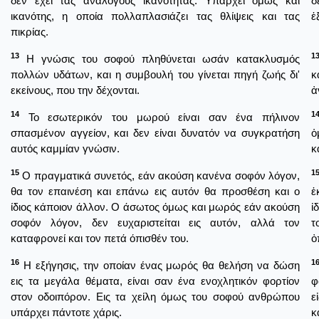
δεν έχει τας αναλόγους ικανότητας. Υπάρχει όμως και
δ
ικανότης, η οποία πολλαπλασιάζει τας θλίψεις και τας
ἐ
πικρίας.
13
1
Η γνώσις του σοφού πληθύνεται ωσάν κατακλυσμός
πολλών υδάτων, και η συμβουλή του γίνεται πηγή ζωής δι'
κ
εκείνους, που την δέχονται.
ἀ
14
1
Το εσωτερικόν του μωρού είναι σαν ένα πήλινον
σπασμένον αγγείον, και δεν είναι δυνατόν να συγκρατήση
ὁ
αυτός καμμίαν γνώσιν.
κ
15
1
Ο πραγματικά συνετός, εάν ακούση κανένα σοφόν λόγον,
θα τον επαινέση και επάνω εις αυτόν θα προσθέση και ο
ἐ
ίδιος κάποιον άλλον. Ο άσωτος όμως και μωρός εάν ακούση
ἰ
σοφόν λόγον, δεν ευχαριστείται εις αυτόν, αλλά τον
τ
καταφρονεί και τον πετά όπισθέν του.
ὀ
16
1
Η εξήγησις, την οποίαν ένας μωρός θα θελήση να δώση
εις τα μεγάλα θέματα, είναι σαν ένα ενοχλητικόν φορτίον
φ
στον οδοιπόρον. Εις τα χείλη όμως του σοφού ανθρώπου
ε
υπάρχει πάντοτε χάρις.
κ