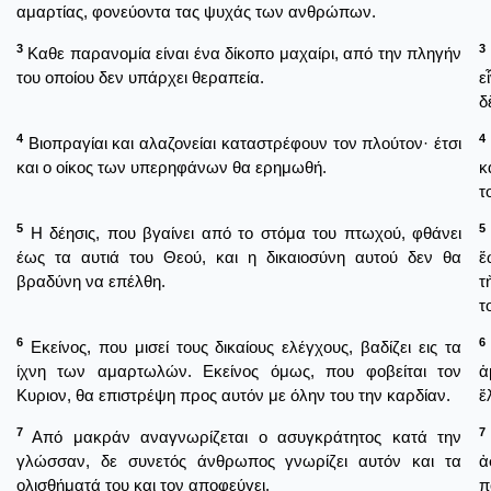
αμαρτίας, φονεύοντα τας ψυχάς των ανθρώπων.
3
3
Καθε παρανομία είναι ένα δίκοπο μαχαίρι, από την πληγήν
του οποίου δεν υπάρχει θεραπεία.
ε
δ
4
4
Βιοπραγίαι και αλαζονείαι καταστρέφουν τον πλούτον· έτσι
και ο οίκος των υπερηφάνων θα ερημωθή.
κ
τ
5
5
Η δέησις, που βγαίνει από το στόμα του πτωχού, φθάνει
έως τα αυτιά του Θεού, και η δικαιοσύνη αυτού δεν θα
ἕ
βραδύνη να επέλθη.
τ
τ
6
6
Εκείνος, που μισεί τους δικαίους ελέγχους, βαδίζει εις τα
ίχνη των αμαρτωλών. Εκείνος όμως, που φοβείται τον
ἁ
Κυριον, θα επιστρέψη προς αυτόν με όλην του την καρδίαν.
ἔ
7
7
Από μακράν αναγνωρίζεται ο ασυγκράτητος κατά την
γλώσσαν, δε συνετός άνθρωπος γνωρίζει αυτόν και τα
ἀ
ολισθήματά του και τον αποφεύγει.
π