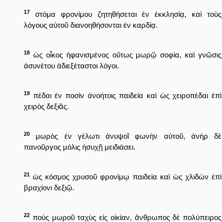
17
στόμα φρονίμου ζητηθήσεται ἐν ἐκκλησίᾳ, καὶ τοὺς
λόγους αὐτοῦ διανοηθήσονται ἐν καρδίᾳ.
18
ὡς οἶκος ἠφανισμένος οὕτως μωρῷ σοφία, καὶ γνῶσις
ἀσυνέτου ἀδιεξέταστοι λόγοι.
19
πέδαι ἐν ποσὶν ἀνοήτοις παιδεία καὶ ὡς χειροπέδαι ἐπὶ
χειρὸς δεξιᾶς.
20
μωρὸς ἐν γέλωτι ἀνυψοῖ φωνὴν αὐτοῦ, ἀνὴρ δὲ
πανοῦργος μόλις ἡσυχῇ μειδιάσει.
21
ὡς κόσμος χρυσοῦ φρονίμῳ παιδεία καὶ ὡς χλιδὼν ἐπὶ
βραχίονι δεξιῷ.
22
ποὺς μωροῦ ταχὺς εἰς οἰκίαν, ἄνθρωπος δὲ πολύπειρος