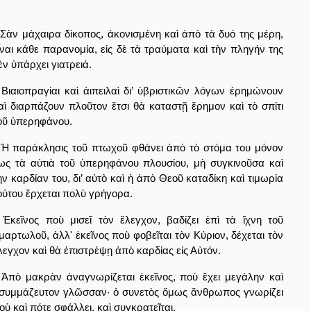
Σὰν μάχαιρα δίκοπος, ἀκονισμένη καὶ ἀπὸ τὰ δυό της μέρη,
ἶναι κάθε παρανομία, εἰς δὲ τὰ τραύματα καὶ τὴν πληγήν της
ὲν ὑπάρχει γιατρειά.
Βιαιοπραγίαι καὶ ἀιπειλαὶ δι’ ὑβριστικῶν λόγων ἐρημώνουν
αὶ διαρπάζουν πλοῦτον ἔτσι θὰ καταστῇ ἔρημον καὶ τὸ σπίτι
οῦ ὑπερηφάνου.
Ἡ παράκλησις τοῦ πτωχοῦ φθάνει ἀπὸ τὸ στόμα του μόνον
ως τὰ αὐτιὰ τοῦ ὑπερηφάνου πλουσίου, μὴ συγκινοῦσα καὶ
ὴν καρδίαν του, δι’ αὐτὸ καὶ ἡ ἀπὸ Θεοῦ καταδίκη καὶ τιμωρία
ούτου ἔρχεται πολὺ γρήγορα.
Ἐκεῖνος ποὺ μισεῖ τὸν ἔλεγχον, βαδίζει ἐπὶ τὰ ἴχνη τοῦ
μαρτωλοῦ, ἀλλ' ἐκεῖνος ποὺ φοβεῖται τὸν Κύριον, δέχεται τὸν
λεγχον καὶ θὰ ἐπιστρέψῃ ἀπὸ καρδίας εἰς Αὐτόν.
Ἀπὸ μακρὰν ἀναγνωρίζεται ἐκεῖνος, ποὺ ἔχει μεγάλην καὶ
συμμάζευτον γλῶσσαν· ὁ συνετὸς ὅμως ἄνθρωπος γνωρίζει
οὺ καὶ πότε σφάλλει, καὶ συγκρατεῖται.