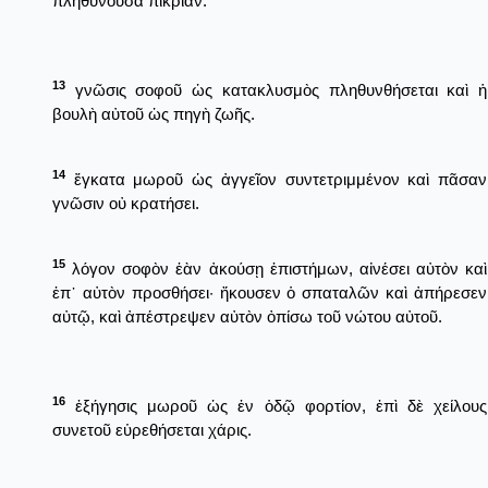
πληθύνουσα πικρίαν.
13
γνῶσις σοφοῦ ὡς κατακλυσμὸς πληθυνθήσεται καὶ ἡ
βουλὴ αὐτοῦ ὡς πηγὴ ζωῆς.
14
ἔγκατα μωροῦ ὡς ἀγγεῖον συντετριμμένον καὶ πᾶσαν
γνῶσιν οὐ κρατήσει.
15
λόγον σοφὸν ἐὰν ἀκούσῃ ἐπιστήμων, αἰνέσει αὐτὸν καὶ
ἐπ᾿ αὐτὸν προσθήσει· ἤκουσεν ὁ σπαταλῶν καὶ ἀπήρεσεν
αὐτῷ, καὶ ἀπέστρεψεν αὐτὸν ὀπίσω τοῦ νώτου αὐτοῦ.
16
ἐξήγησις μωροῦ ὡς ἐν ὁδῷ φορτίον, ἐπὶ δὲ χείλους
συνετοῦ εὑρεθήσεται χάρις.