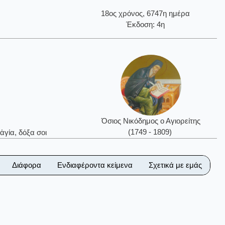
18ος χρόνος, 6747η ημέρα
Έκδοση: 4η
Όσιος Νικόδημος ο Αγιορείτης
(1749 - 1809)
ἁγία, δόξα σοι
Διάφορα
Ενδιαφέροντα κείμενα
Σχετικά με εμάς