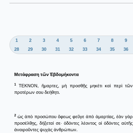
1
2
3
4
5
6
7
8
9
28
29
30
31
32
33
34
35
36
Μετάφραση τῶν Ἑβδομήκοντα
1
ΤΕΚΝΟΝ, ἥμαρτες, μὴ προσθῇς μηκέτι καὶ περὶ τῶν
προτέρων σου δεήθητι.
2
ὡς ἀπὸ προσώπου ὄφεως φεῦγε ἀπὸ ἁμαρτίας, ἐὰν γὰρ
προσέλθῃς, δήξεταί σε· ὀδόντες λέοντος οἱ ὀδόντες αὐτῆς
ἀναιροῦντες ψυχὰς ἀνθρώπων.