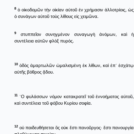
8
ὁ οἰκοδομῶν τὴν οἰκίαν αὐτοῦ ἐν χρήμασιν ἀλλοτρίοις, ὡς
ὁ συνάγων αὐτοῦ τοὺς λίθους εἰς χειμῶνα.
9
στυππεῖον συνηγμένον συναγωγὴ ἀνόμων, καὶ ἡ
συντέλεια αὐτῶν φλὸξ πυρός.
10
ὁδὸς ἁμαρτωλῶν ὡμαλισμένη ἐκ λίθων, καὶ ἐπ᾿ ἐσχάτῳ
αὐτῆς βόθρος ᾅδου.
11
῾Ο φυλάσσων νόμον κατακρατεῖ τοῦ ἐννοήματος αὐτοῦ,
καὶ συντέλεια τοῦ φόβου Κυρίου σοφία.
12
οὐ παιδευθήσεται ὃς οὐκ ἔστι πανοῦργος· ἔστι πανουργία