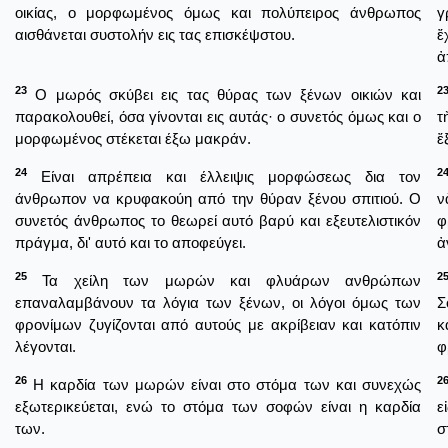
οικίας, ο μορφωμένος όμως και πολύπειρος άνθρωπος
γ
αισθάνεται συστολήν εις τας επισκέψστου.
ἔ
ἀ
23
2
Ο μωρός σκύβει εις τας θύρας των ξένων οικιών και
παρακολουθεί, όσα γίνονται εις αυτάς· ο συνετός όμως και ο
τ
μορφωμένος στέκεται έξω μακράν.
ἔ
24
2
Είναι απρέπεια και έλλειψις μορφώσεως δια τον
άνθρωπον να κρυφακούη από την θύραν ξένου σπιτιού. Ο
ν
συνετός άνθρωπος το θεωρεί αυτό βαρύ και εξευτελιστικόν
φ
πράγμα, δι' αυτό και το αποφεύγει.
ἀ
25
2
Τα χείλη των μωρών και φλυάρων ανθρώπων
επαναλαμβάνουν τα λόγια των ξένων, οι λόγοι όμως των
Σ
φρονίμων ζυγίζονται από αυτούς με ακρίβειαν και κατόπιν
κ
λέγονται.
φ
26
2
Η καρδία των μωρών είναι στο στόμα των και συνεχώς
εξωτερικεύεται, ενώ το στόμα των σοφών είναι η καρδία
ε
των.
σ