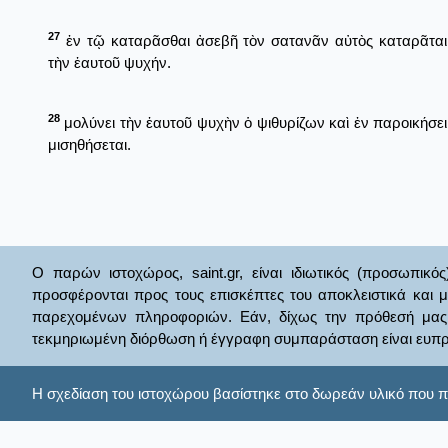
27
ἐν τῷ καταρᾶσθαι ἀσεβῆ τὸν σατανᾶν αὐτὸς καταρᾶται
τὴν ἑαυτοῦ ψυχήν.
28
μολύνει τὴν ἑαυτοῦ ψυχὴν ὁ ψιθυρίζων καὶ ἐν παροικήσει
μισηθήσεται.
Ο παρών ιστοχώρος, saint.gr, είναι ιδιωτικός (προσωπικός
προσφέρονται προς τους επισκέπτες του αποκλειστικά και 
παρεχομένων πληροφοριών. Εάν, δίχως την πρόθεσή μας θί
τεκμηριωμένη διόρθωση ή έγγραφη συμπαράσταση είναι ευπρ
Η σχεδίαση του ιστοχώρου βασίστηκε στο δωρεάν υλικό που π