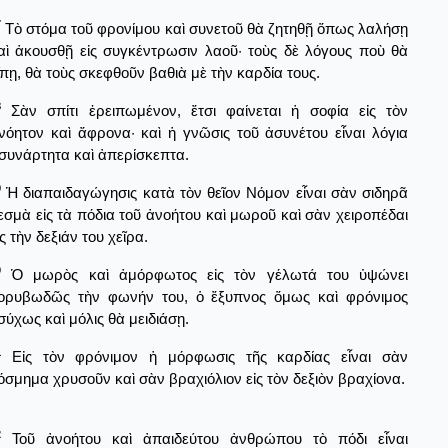
7
Τὸ στόμα τοῦ φρονίμου καὶ συνετοῦ θὰ ζητηθῇ ὅπως λαλήσῃ
αὶ ἀκουσθῇ εἰς συγκέντρωσιν λαοῦ· τοὺς δὲ λόγους ποὺ θὰ
ἴπῃ, θὰ τοὺς σκεφθοῦν βαθιὰ μὲ τὴν καρδία τους.
8
Σὰν σπίτι ἐρειπωμένον, ἔτσι φαίνεται ἡ σοφία εἰς τὸν
νόητον καὶ ἄφρονα· καὶ ἡ γνῶσις τοῦ ἀσυνέτου εἶναι λόγια
συνάρτητα καὶ ἀπερίσκεπτα.
9
Ἡ διαπαιδαγώγησις κατὰ τὸν θεῖον Νόμον εἶναι σὰν σιδηρᾶ
εσμὰ εἰς τὰ πόδια τοῦ ἀνοήτου καὶ μωροῦ καὶ σὰν χειροπέδαι
ἰς τὴν δεξιάν του χεῖρα.
0
Ὁ μωρὸς καὶ ἀμόρφωτος εἰς τὸν γέλωτά του ὑψώνει
ορυβωδῶς τὴν φωνήν του, ὁ ἔξυπνος ὅμως καὶ φρόνιμος
σύχως καὶ μόλις θὰ μειδιάσῃ.
1
Εἰς τὸν φρόνιμον ἡ μόρφωσις τῆς καρδίας εἶναι σὰν
όσμημα χρυσοῦν καὶ σὰν βραχιόλιον εἰς τὸν δεξιὸν βραχίονα.
2
Τοῦ ἀνοήτου καὶ ἀπαιδεύτου ἀνθρώπου τὸ πόδι εἶναι