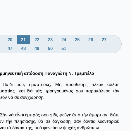
20
21
22
23
24
25
26
27
47
48
49
50
51
ρμηνευτική απόδοση Παναγιώτη Ν. Τρεμπέλα
Παιδί μου, ἠμάρτησες; Μὴ προσθέσῃς πλέον ἄλλας
μαρτίας· καὶ διὰ τὰς προηγουμένας σου παρακάλεσε τὸν
εὸν νὰ σὲ συγχωρήσῃ.
Σὰν νὰ εἶναι ἐμπρός σου φίδι, φεῦγε ἀπὸ τὴν ἁμαρτίαν, διότι,
ὰν τὴν πλησιάσῃς, θὰ σὲ δαγκώσῃ· σὰν δόντια λεονταριοῦ
ἶναι τὰ δόντια της, ποὺ φονεύουν ψυχὰς ἀνθρώπων.