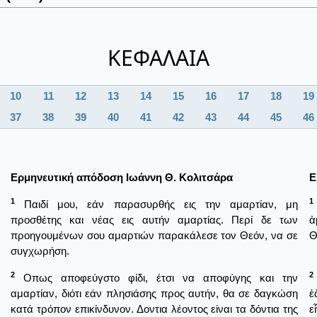
ΚΕΦΑΛΑΙΑ
10
11
12
13
14
15
16
17
18
19
37
38
39
40
41
42
43
44
45
46
Ερμηνευτική απόδοση Ιωάννη Θ. Κολιτσάρα
Ε
1
1
Παιδί μου, εάν παρασυρθής εις την αμαρτίαν, μη
προσθέτης και νέας εις αυτήν αμαρτίας. Περί δε των
ἁ
προηγουμένων σου αμαρτιών παρακάλεσε τον Θεόν, να σε
Θ
συγχωρήση.
2
2
Οπως αποφεύγστο φίδι, έτσι να αποφύγης και την
αμαρτίαν, διότι εάν πλησιάσης προς αυτήν, θα σε δαγκώση
ἐ
κατά τρόπον επικίνδυνον. Δοντια λέοντος είναι τα δόντια της
ε