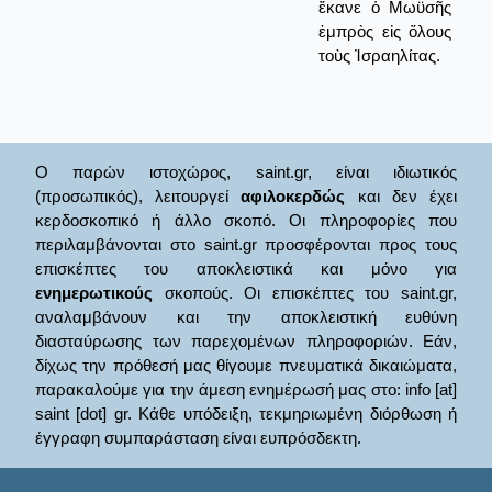
ἔκανε ὁ Μωϋσῆς
ἐμπρὸς εἰς ὅλους
τοὺς Ἰσραηλίτας.
Ο παρών ιστοχώρος, saint.gr, είναι ιδιωτικός
(προσωπικός), λειτουργεί
αφιλοκερδώς
και δεν έχει
κερδοσκοπικό ή άλλο σκοπό. Οι πληροφορίες που
περιλαμβάνονται στο saint.gr προσφέρονται προς τους
επισκέπτες του αποκλειστικά και μόνο για
ενημερωτικούς
σκοπούς. Οι επισκέπτες του saint.gr,
αναλαμβάνουν και την αποκλειστική ευθύνη
διασταύρωσης των παρεχομένων πληροφοριών. Εάν,
δίχως την πρόθεσή μας θίγουμε πνευματικά δικαιώματα,
παρακαλούμε για την άμεση ενημέρωσή μας στο: info [at]
saint [dot] gr. Κάθε υπόδειξη, τεκμηριωμένη διόρθωση ή
έγγραφη συμπαράσταση είναι ευπρόσδεκτη.