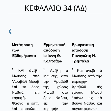
ΚΕΦΑΛΑΙΟ 34 (ΛΔ)
❮
Μετάφραση
Ερμηνευτική
Ερμηνευτική
τῶν
απόδοση
απόδοση
Ἑβδομήκοντα
Ιωάννη Θ.
Παναγιώτη Ν.
Κολιτσάρα
Τρεμπέλα
1
1
1
ΚΑΙ ἀνέβη
Ανέβη ο
Καὶ ἀνέβη ὁ
Μωυσῆς ἀπὸ
Μωϋσής από
Μωϋσῆς ἀπὸ τὴν
᾿Αραβὼθ Μωὰβ
την Αραβώθ
περιοχὴν
ἐπὶ τὸ ὄρος
της χώρας
Ἀραβὼθ τῆς
Ναβαῦ, ἐπὶ
Μωάβ στο
χώρας Μωὰβ
κορυφὴν
όρος Ναβαύ,
ἐπάνω εἰς τὸ
Φασγά, ἥ ἐστιν
εις την
βουνὸ Ναβαῦ καὶ
ἐπὶ προσώπου
κορυφήν
συγκεκριμένως