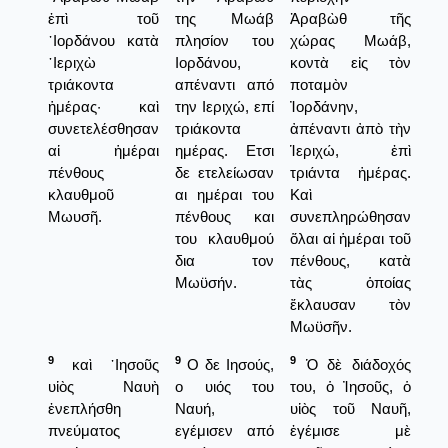
ἐπὶ τοῦ
της Μωάβ
Ἀραβὼθ τῆς
᾿Ιορδάνου κατὰ
πλησίον του
χώρας Μωάβ,
῾Ιεριχὼ
Ιορδάνου,
κοντὰ εἰς τὸν
τριάκοντα
απέναντι από
ποταμὸν
ἡμέρας· καὶ
την Ιεριχώ, επί
Ἰορδάνην,
συνετελέσθησαν
τριάκοντα
ἀπέναντι ἀπὸ τὴν
αἱ ἡμέραι
ημέρας. Ετσι
Ἱεριχώ, ἐπὶ
πένθους
δε ετελείωσαν
τριάντα ἡμέρας.
κλαυθμοῦ
αι ημέραι του
Καὶ
Μωυσῆ.
πένθους και
συνεπληρώθησαν
του κλαυθμού
ὅλαι αἱ ἡμέραι τοῦ
δια τον
πένθους, κατὰ
Μωϋσήν.
τὰς ὁποίας
ἔκλαυσαν τὸν
Μωϋσῆν.
9
9
9
καὶ ᾿Ιησοῦς
Ο δε Ιησούς,
Ὁ δὲ διάδοχός
υἱὸς Ναυὴ
ο υιός του
του, ὁ Ἰησοῦς, ὁ
ἐνεπλήσθη
Ναυή,
υἱὸς τοῦ Ναυῆ,
πνεύματος
εγέμισεν από
ἐγέμισε μὲ