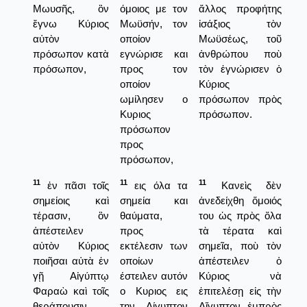
Μωυσῆς, ὃν
όμοιος με τον
ἄλλος προφήτης
ἔγνω Κύριος
Μωϋσήν, τον
ἰσάξιος τὸν
αὐτὸν
οποίον
Μωϋσέως, τοῦ
πρόσωπον κατὰ
εγνώρισε και
ἀνθρώπου ποὺ
πρόσωπον,
προς τον
τὸν ἐγνώρισεν ὁ
οποίον
Κύριος
ωμίλησεν ο
πρόσωπον πρὸς
Κυριος
πρόσωπον.
πρόσωπον
προς
πρόσωπον,
11
11
11
ἐν πᾶσι τοῖς
εις όλα τα
Κανεὶς δὲν
σημείοις καὶ
σημεία και
ἀνεδείχθη ὅμοιός
τέρασιν, ὃν
θαύματα,
του ὡς πρὸς ὅλα
ἀπέστειλεν
προς
τὰ τέρατα καὶ
αὐτὸν Κύριος
εκτέλεσιν των
σημεῖα, ποὺ τὸν
ποιῆσαι αὐτὰ ἐν
οποίων
ἀπέστειλεν ὁ
γῇ Αἰγύπτῳ
έστειλεν αυτόν
Κύριος νὰ
Φαραὼ καὶ τοῖς
ο Κυριος εις
ἐπιτελέσῃ εἰς τὴν
θεράπουσιν
την Αίγυπτον
Αἴγυπτον ἐμπρὸς