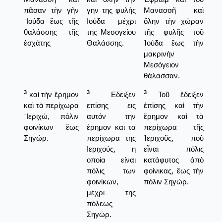
πᾶσαν τὴν γῆν
γην της φυλής
Μανασσῆ καὶ
᾿Ιούδα ἕως τῆς
Ιούδα μέχρι
ὅλην τὴν χώραν
θαλάσσης τῆς
της Μεσογείου
τῆς φυλῆς τοῦ
ἐσχάτης
Θαλάσσης.
Ἰούδα ἕως τὴν
μακρινὴν
Μεσόγειον
θάλασσαν.
3
3
3
καὶ τὴν ἔρημον
Εδειξεν
Τοῦ ἔδειξεν
καὶ τὰ περίχωρα
επίσης εις
ἐπίσης καὶ τὴν
῾Ιεριχώ, πόλιν
αυτόν την
ἔρημον καὶ τὰ
φοινίκων ἕως
έρημον και τα
περίχωρα τῆς
Σηγώρ.
περίχωρα της
Ἱεριχοῦς, ποὺ
Ιεριχούς, η
εἶναι πόλις
οποία είναι
κατάφυτος ἀπὸ
πόλις των
φοίνικας, ἕως τὴν
φοινίκων,
πόλιν Σηγώρ.
μέχρι της
πόλεως
Σηγώρ.