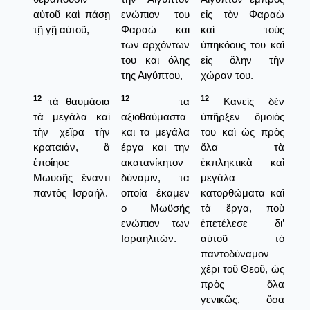
αὐτοῦ καὶ πάσῃ
ενώπιον του
εἰς τὸν Φαραὼ
τῇ γῇ αὐτοῦ,
Φαραώ και
καὶ τοὺς
των αρχόντων
ὑπηκόους του καὶ
του και όλης
εἰς ὅλην τὴν
της Αιγύπτου,
χώραν του.
12
12
12
τὰ θαυμάσια
τα
Κανεὶς δὲν
τὰ μεγάλα καὶ
αξιοθαύμαστα
ὑπῆρξεν ὅμοιός
τὴν χεῖρα τὴν
και τα μεγάλα
του καὶ ὡς πρὸς
κραταιάν, ἃ
έργα και την
ὅλα τὰ
ἐποίησε
ακατανίκητον
ἐκπληκτικὰ καὶ
Μωυσῆς ἔναντι
δύναμιν, τα
μεγάλα
παντὸς ᾿Ισραήλ.
οποία έκαμεν
κατορθώματα καὶ
ο Μωϋσής
τὰ ἔργα, ποὺ
ενώπιον των
ἐπετέλεσε δι’
Ισραηλιτών.
αὐτοῦ τὸ
παντοδύναμον
χέρι τοῦ Θεοῦ, ὡς
πρὸς ὅλα
γενικῶς, ὅσα