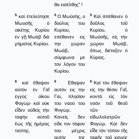
θα εισέλθης” !
5
5
5
καὶ ἐτελεύτησε
Ο Μωϋσής, ο
Καὶ ἀπέθανεν ὁ
Μωυσῆς ὁ
δούλος του
δοῦλος τοῦ
οἰκέτης Κυρίου
Κυρίου,
Κυρίου, ὁ
ἐν γῇ Μωὰβ διὰ
επέθανεν εις
Μωϋσῆς, εἰς τὴν
ρήματος Κυρίου.
την χώραν
χώραν Μωάβ,
Μωάβ,
ὅπως διέταξεν ὁ
σύμφωνα με
Κύριος.
τον λόγον του
Κυρίου.
6
6
6
καὶ ἔθαψαν
Εθαψαν
Καὶ τὸν ἔθαψαν
αὐτὸν ἐν Γαῖ
αυτόν εις την
εἰς τὴν θέσιν Γαῖ,
ἐγγὺς οἴκου
Γαι, πλησίον
κοντὰ εἰς τὸν
Φογώρ· καὶ οὐκ
του ναού του
ναὸν τοῦ θεοῦ
εἶδεν οὐδεὶς τὴν
Φογώρ.
τῶν
ταφὴν αὐτοῦ
Κανείς δεν
εἰδωλολατρῶν
ἕως τῆς ἡμέρας
είδε τον τάφον
Φογώρ. Καὶ δὲν
ταύτης.
του μέχρις
εἶδε τὸν τόπον τῆς
αυτής της
ταφῆς τοῦ κανεὶς