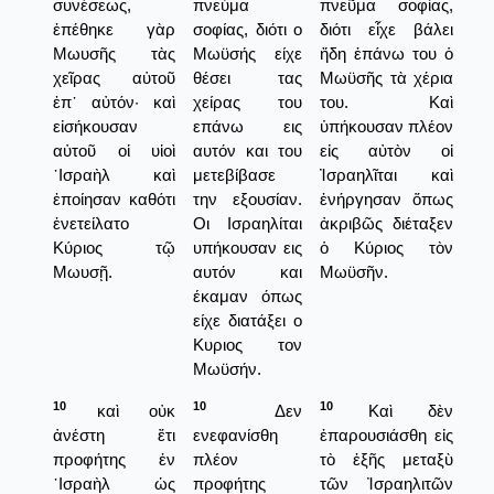
συνέσεως,
πνεύμα
πνεῦμα σοφίας,
ἐπέθηκε γὰρ
σοφίας, διότι ο
διότι εἶχε βάλει
Μωυσῆς τὰς
Μωϋσής είχε
ἤδη ἐπάνω του ὁ
χεῖρας αὐτοῦ
θέσει τας
Μωϋσῆς τὰ χέρια
ἐπ᾿ αὐτόν· καὶ
χείρας του
του. Καὶ
εἰσήκουσαν
επάνω εις
ὑπήκουσαν πλέον
αὐτοῦ οἱ υἱοὶ
αυτόν και του
εἰς αὐτὸν οἱ
᾿Ισραὴλ καὶ
μετεβίβασε
Ἰσραηλῖται καὶ
ἐποίησαν καθότι
την εξουσίαν.
ἐνήργησαν ὅπως
ἐνετείλατο
Οι Ισραηλίται
ἀκριβῶς διέταξεν
Κύριος τῷ
υπήκουσαν εις
ὁ Κύριος τὸν
Μωυσῇ.
αυτόν και
Μωϋσῆν.
έκαμαν όπως
είχε διατάξει ο
Κυριος τον
Μωϋσήν.
10
10
10
καὶ οὐκ
Δεν
Καὶ δὲν
ἀνέστη ἔτι
ενεφανίσθη
ἐπαρουσιάσθη εἰς
προφήτης ἐν
πλέον
τὸ ἑξῆς μεταξὺ
᾿Ισραὴλ ὡς
προφήτης
τῶν Ἰσραηλιτῶν