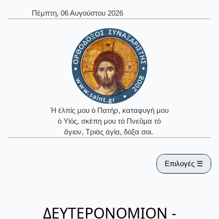
Πέμπτη, 06 Αυγούστου 2026
Ἡ ἐλπίς μου ὁ Πατήρ, καταφυγή μου
ὁ Υἱός, σκέπη μου τὸ Πνεῦμα τὸ
ἅγιον, Τριὰς ἁγία, δόξα σοι.
Επιλογές ☰
ΔΕΥΤΕΡΟΝΟΜΙΟΝ -