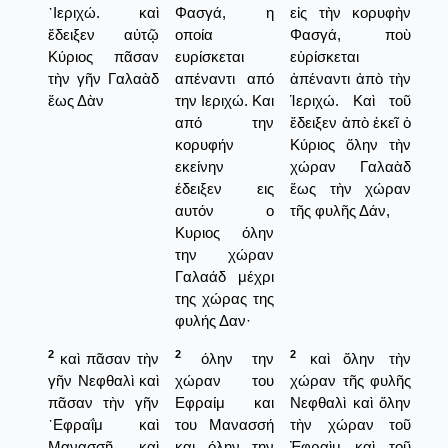
᾿Ιεριχώ. καὶ
Φασγά, η
εἰς τὴν κορυφὴν
ἔδειξεν αὐτῷ
οποία
Φασγά, ποὺ
Κύριος πᾶσαν
ευρίσκεται
εὑρίσκεται
τὴν γῆν Γαλαὰδ
απέναντι από
ἀπέναντι ἀπὸ τὴν
ἕως Δὰν
την Ιεριχώ. Και
Ἱεριχώ. Καὶ τοῦ
από την
ἔδειξεν ἀπὸ ἐκεῖ ὁ
κορυφήν
Κύριος ὅλην τὴν
εκείνην
χώραν Γαλαὰδ
έδειξεν εις
ἕως τὴν χώραν
αυτόν ο
τῆς φυλῆς Δάν,
Κυριος όλην
την χώραν
Γαλαάδ μέχρι
της χώρας της
φυλής Δαν·
2
2
2
καὶ πᾶσαν τὴν
όλην την
καὶ ὅλην τὴν
γῆν Νεφθαλὶ καὶ
χώραν του
χώραν τῆς φυλῆς
πᾶσαν τὴν γῆν
Εφραίμ και
Νεφθαλὶ καὶ ὅλην
᾿Εφραΐμ καὶ
του Μανασσή
τὴν χώραν τοῦ
Μανασσῆ καὶ
και όλην την
Ἐφραὶμ καὶ τοῦ