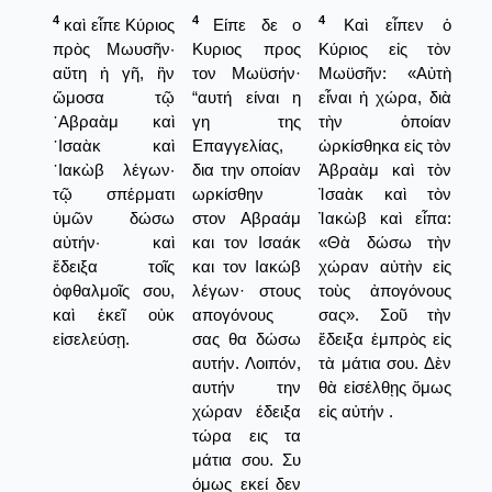
4
4
4
καὶ εἶπε Κύριος
Είπε δε ο
Καὶ εἶπεν ὁ
πρὸς Μωυσῆν·
Κυριος προς
Κύριος εἰς τὸν
αὕτη ἡ γῆ, ἣν
τον Μωϋσήν·
Μωϋσῆν: «Αὐτὴ
ὤμοσα τῷ
“αυτή είναι η
εἶναι ἡ χώρα, διὰ
῾Αβραὰμ καὶ
γη της
τὴν ὁποίαν
᾿Ισαὰκ καὶ
Επαγγελίας,
ὠρκίσθηκα εἰς τὸν
᾿Ιακὼβ λέγων·
δια την οποίαν
Ἀβραὰμ καὶ τὸν
τῷ σπέρματι
ωρκίσθην
Ἰσαὰκ καὶ τὸν
ὑμῶν δώσω
στον Αβραάμ
Ἰακὼβ καὶ εἶπα:
αὐτήν· καὶ
και τον Ισαάκ
«Θὰ δώσω τὴν
ἔδειξα τοῖς
και τον Ιακώβ
χώραν αὐτὴν εἰς
ὀφθαλμοῖς σου,
λέγων· στους
τοὺς ἀπογόνους
καὶ ἐκεῖ οὐκ
απογόνους
σας». Σοῦ τὴν
εἰσελεύσῃ.
σας θα δώσω
ἔδειξα ἐμπρὸς εἰς
αυτήν. Λοιπόν,
τὰ μάτια σου. Δὲν
αυτήν την
θὰ εἰσέλθῃς ὅμως
χώραν έδειξα
εἰς αὐτήν .
τώρα εις τα
μάτια σου. Συ
όμως εκεί δεν