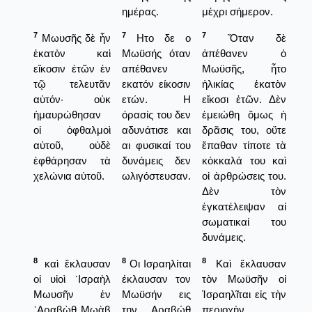
ημέρας.
μέχρι σήμερον.
7
7
7
Μωυσῆς δὲ ἦν
Ητο δε ο
Ὅταν δὲ
ἑκατὸν καὶ
Μωϋσής όταν
ἀπέθανεν ὁ
εἴκοσιν ἐτῶν ἐν
απέθανεν
Μωϋσῆς, ἦτο
τῷ τελευτᾶν
εκατόν είκοσιν
ἡλικίας ἑκατὸν
αὐτόν· οὐκ
ετών. Η
εἴκοσι ἐτῶν. Δὲν
ἠμαυρώθησαν
όρασίς του δεν
ἐμειώθη ὅμως ἡ
οἱ ὀφθαλμοὶ
αδυνάτισε και
δρᾶσις του, οὔτε
αὐτοῦ, οὐδὲ
αι φυσικαί του
ἔπαθαν τίποτε τὰ
ἐφθάρησαν τὰ
δυνάμεις δεν
κόκκαλά του καὶ
χελώνια αὐτοῦ.
ωλιγόστευσαν.
οἱ ἀρθρώσεις του.
Δὲν τὸν
ἐγκατέλειψαν αἱ
σωματικαί του
δυνάμεις.
8
8
8
καὶ ἔκλαυσαν
Οι Ισραηλίται
Καὶ ἔκλαυσαν
οἱ υἱοὶ ᾿Ισραὴλ
έκλαυσαν τον
τὸν Μωϋσῆν οἰ
Μωυσῆν ἐν
Μωϋσήν εις
Ἰσραηλῖται εἰς τὴν
᾿Αραβὼθ Μωὰβ
την Αραβώθ
περιοχὴν