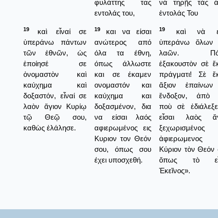
φυλάττης τας
νὰ τηρῇς τὰς ἁ
εντολάς του,
ἐντολάς Του
19
19
19
καὶ εἶναί σε
και να είσαι
καὶ νὰ εἶ
ὑπεράνω πάντων
ανώτερος από
ὑπεράνω ὅλων
τῶν ἐθνῶν, ὡς
όλα τα έθνη,
λαῶν. Πό
ἐποίησέ σε
όπως άλλωστε
ἐξακουστὸν σὲ ἔ
ὀνομαστὸν καὶ
και σε έκαμεν
πράγματι! Σὲ ἔ
καύχημα καὶ
ονομαστόν και
ἄξιον ἐπαίνων
δοξαστόν, εἶναί σε
καύχημα και
ἔνδοξον, ἀπὸ 
λαὸν ἅγιον Κυρίῳ
δοξασμένον, δια
ποὺ σὲ ἐδιάλεξ
τῷ Θεῷ σου,
να είσαι λαός
εἶσαι λαὸς ἅγ
καθὼς ἐλάλησε.
αφιερωμένος εις
ξεχωρισμένος
Κυριον τον Θεόν
ἀφιερωμενος 
σου, όπως σου
Κύριον τὸν Θεόν 
έχει υποσχεθή.
ὅπως τὸ εἶ
Ἐκεῖνος».