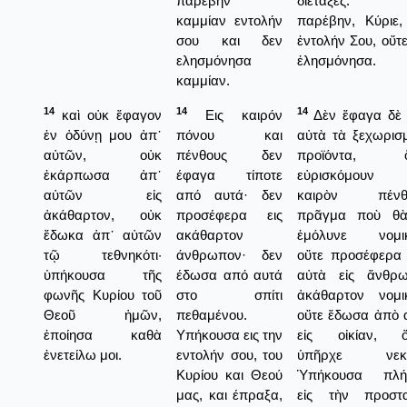
παρέβην
διέταξες. 
καμμίαν εντολήν
παρέβην, Κύριε,
σου και δεν
ἐντολήν Σου, οὔτε
ελησμόνησα
ἐλησμόνησα.
καμμίαν.
14
14
14
καὶ οὐκ ἔφαγον
Εις καιρόν
Δὲν ἔφαγα δὲ
ἐν ὀδύνῃ μου ἀπ᾿
πόνου και
αὐτὰ τὰ ξεχωρισ
αὐτῶν, οὐκ
πένθους δεν
προϊόντα, ὅ
ἐκάρπωσα ἀπ᾿
έφαγα τίποτε
εὐρισκόμουν 
αὐτῶν εἰς
από αυτά· δεν
καιρὸν πένθο
ἀκάθαρτον, οὐκ
προσέφερα εις
πρᾶγμα ποὺ θ
ἔδωκα ἀπ᾿ αὐτῶν
ακάθαρτον
ἐμόλυνε νομι
τῷ τεθνηκότι·
άνθρωπον· δεν
οὔτε προσέφερα
ὑπήκουσα τῆς
έδωσα από αυτά
αὐτὰ εἰς ἄνθρ
φωνῆς Κυρίου τοῦ
στο σπίτι
ἀκάθαρτον νομι
Θεοῦ ἡμῶν,
πεθαμένου.
οὔτε ἔδωσα ἀπὸ 
ἐποίησα καθὰ
Υπήκουσα εις την
εἰς οἰκίαν, 
ἐνετείλω μοι.
εντολήν σου, του
ὑπῆρχε νεκρ
Κυρίου και Θεού
Ὑπήκουσα πλή
μας, και έπραξα,
εἰς τὴν προστ