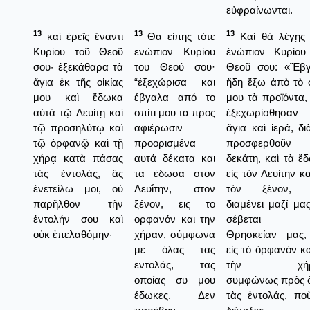
εὐφραίνωνται.
13
13
13
καὶ ἐρεῖς ἔναντι
Θα είπης τότε
Καὶ θὰ λέγῃς 
Κυρίου τοῦ Θεοῦ
ενώπιον Κυρίου
ἐνώπιον Κυρίου
σου· ἐξεκάθαρα τὰ
του Θεού σου·
Θεοῦ σου: «Ἔβ
ἅγια ἐκ τῆς οἰκίας
“έξεχώρισα και
ἤδη ἔξω ἀπὸ τὸ σ
μου καὶ ἔδωκα
έβγαλα από το
μου τὰ προϊόντα,
αὐτὰ τῷ Λευίτῃ καὶ
σπίτι μου τα προς
ἐξεχωρίσθησα
τῷ προσηλύτῳ καὶ
αφιέρωσιν
ἅγια καὶ ἱερά, δι
τῷ ὀρφανῷ καὶ τῇ
προορισμένα
προσφερθοῦν
χήρᾳ κατὰ πάσας
αυτά δέκατα και
δεκάτη, καὶ τὰ ἔ
τάς ἐντολάς, ἃς
τα έδωσα στον
εἰς τὸν Λευίτην κα
ἐνετείλω μοι, οὐ
Λευΐτην, στον
τὸν ξένον, 
παρῆλθον τὴν
ξένον, εις το
διαμένει μαζί μας
ἐντολήν σου καὶ
ορφανόν και την
σέβεται 
οὐκ ἐπελαθόμην·
χήραν, σύμφωνα
Θρησκείαν μας,
με όλας τας
εἰς τὸ ὀρφανὸν κα
εντολάς, τας
τὴν χήρα
οποίας συ μου
συμφώνως πρὸς 
έδωκες. Δεν
τὰς ἐντολάς, πο