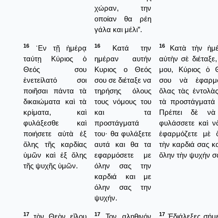
χώραν, την
οποίαν θα ρέη
γάλα και μέλι”.
16
16
16
᾿Εν τῇ ἡμέρᾳ
Κατά την
Κατὰ τὴν ἡμ
ταύτῃ Κύριος ὁ
ημέραν αυτήν
αὐτὴν σὲ διέταξε,
Θεός σου
Κυριος ο Θεός
μου, Κύριος ὁ 
ἐνετείλατό σοι
σου σε διέταξε να
σου νὰ ἐφαρμ
ποιῆσαι πάντα τὰ
τηρήσης όλους
ὅλας τὰς ἐντολὰς
δικαιώματα καὶ τὰ
τους νόμους του
τὰ προστάγματά 
κρίματα, καὶ
και τα
Πρέπει δὲ νὰ
φυλάξεσθε καὶ
προστάγματά
φυλάσσετε καὶ ν
ποιήσετε αὐτὰ ἐξ
του· θα φυλάξετε
ἐφαρμόζετε μὲ 
ὅλης τῆς καρδίας
αυτά και θα τα
τὴν καρδιά σας κα
ὑμῶν καὶ ἐξ ὅλης
εφαρμόσετε με
ὅλην τὴν ψυχήν σ
τῆς ψυχῆς ὑμῶν.
όλην σας την
καρδιά και με
όλην σας την
ψυχήν.
17
17
17
τὸν Θεὸν εἵλου
Τον αληθινόν
Ἐδιάλεξες σήμ