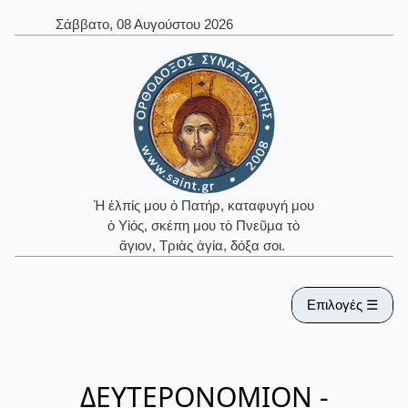
Σάββατο, 08 Αυγούστου 2026
Ἡ ἐλπίς μου ὁ Πατήρ, καταφυγή μου
ὁ Υἱός, σκέπη μου τὸ Πνεῦμα τὸ
ἅγιον, Τριὰς ἁγία, δόξα σοι.
Επιλογές ☰
ΔΕΥΤΕΡΟΝΟΜΙΟΝ -