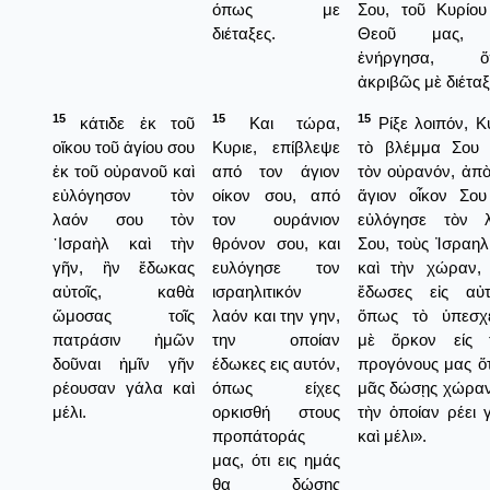
όπως με
Σου, τοῦ Κυρίου
διέταξες.
Θεοῦ μας, 
ἐνήργησα, ὅ
ἀκριβῶς μὲ διέταξ
15
15
15
κάτιδε ἐκ τοῦ
Και τώρα,
Ρίξε λοιπόν, Κύ
οἴκου τοῦ ἁγίου σου
Κυριε, επίβλεψε
τὸ βλέμμα Σου
ἐκ τοῦ οὐρανοῦ καὶ
από τον άγιον
τὸν οὐρανόν, ἀπὸ
εὐλόγησον τὸν
οίκον σου, από
ἅγιον οἶκον Σου
λαόν σου τὸν
τον ουράνιον
εὐλόγησε τὸν 
᾿Ισραὴλ καὶ τὴν
θρόνον σου, και
Σου, τοὺς Ἰσραηλί
γῆν, ἣν ἔδωκας
ευλόγησε τον
καὶ τὴν χώραν,
αὐτοῖς, καθὰ
ισραηλιτικόν
ἔδωσες εἰς αὐτ
ὤμοσας τοῖς
λαόν και την γην,
ὅπως τὸ ὑπεσχ
πατράσιν ἡμῶν
την οποίαν
μὲ ὅρκον είς 
δοῦναι ἡμῖν γῆν
έδωκες εις αυτόν,
προγόνους μας ὅτ
ρέουσαν γάλα καὶ
όπως είχες
μᾶς δώσῃς χώραν,
μέλι.
ορκισθή στους
τὴν ὁποίαν ρέει 
προπάτοράς
καὶ μέλι».
μας, ότι εις ημάς
θα δώσης