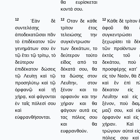
θα ευρίσκεται
κοντά σου.
12
12
12
᾿Εὰν δὲ
Οταν δε κάθε
Κάθε δὲ τρίτον 
συντελέσῃς
τρίτον έτος
ἀφοῦ θὰ ἔ
ἀποδεκατῶσαι πᾶν
τελειώσης την
συγκεντρώσει
τὸ ἐπιδέκατον τῶν
συγκέντρωσιν
ξεχωρίσει τὰ δέ
γενημάτων σου ἐν
των δεκάτων, το
τῶν προϊόντων 
τῷ ἔτει τῷ τρίτῳ, τὸ
δεύτερον τούτο
ἐκτὸς τοῦ ἑ
δεύτερον
είδος από τα
δεκάτου, ποὺ
ἐπιδέκατον δώσεις
δέκατά σου, θα
προσφέρῃς κατ' 
τῷ Λευίτῃ καὶ τῷ
τα δώσης στον
εἰς τὸν Ναόν, θὰ 
προσηλύτῳ καὶ τῷ
Λευΐτην, στον
καὶ ἓν ἐπὶ π
ὀρφανῷ καὶ τῇ
ξένον και το
δέκατον εἰς 
χήρᾳ, καὶ φάγονται
ορφανόν και την
Λευΐτην καὶ εἰς
ἐν ταῖς πόλεσί σου
χήραν και θα
ξένον, ποὺ διαμ
καὶ
φάγουν αυτά εις
μαζί σου, καὶ εἰ
εὐφρανθήσονται.
τας πόλεις σου
ὀρφανὸν καὶ εἰς
και θα
χήραν. Καὶ
ευφρανθούν.
τρώγουν αὐτοὶ εἰς
πόλεις σου κα