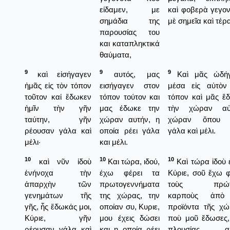
είδαμεν, με
καὶ φοβερὰ γεγον
σημάδια της
μὲ σημεῖα καὶ τέρ
παρουσίας του
και καταπληκτικά
θαύματα,
9
9
9
καὶ εἰσήγαγεν
αυτός, μας
Καὶ μᾶς ὠδήγ
ἡμᾶς εἰς τὸν τόπον
εισήγαγεν στον
μέσα εἰς αὐτὸν
τοῦτον καί ἔδωκεν
τόπον τούτον και
τόπον καὶ μᾶς ἔ
ἡμῖν τὴν γῆν
μας έδωκε την
τὴν χώραν αὐ
ταύτην, γῆν
χώραν αυτήν, η
χώραν ὅπου ρ
ρέουσαν γάλα καὶ
οποία ρέει γάλα
γάλα καὶ μέλι.
μέλι·
και μέλι.
10
10
10
καὶ νῦν ἰδοὺ
Και τώρα, ιδού,
Καὶ τώρα ἰδοὺ 
ἐνήνοχα τὴν
έχω φέρει τα
Κύριε, σοῦ ἔχω φ
ἀπαρχὴν τῶν
πρωτογεννήματα
τοὺς πρώτ
γενημάτων τῆς
της χώρας, την
καρποὺς ἀπὸ
γῆς, ἧς ἔδωκάς μοι,
οποίαν συ, Κυριε,
προϊόντα τῆς χώ
Κύριε, γῆν
μου έχεις δώσει
ποὺ μοῦ ἔδωσες,
ρέουσαν γάλα καὶ
και η οποία ρέει
πλουσίας αὐ