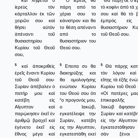
καὶ λήψεται ὁ
Ο ιερεύς θα
Θὰ πάρῃ δὲ ὁ ἱε
ἱερεὺς τὸν
πάρη από τα
τὸ κοφίνι ἀπὸ τὰ 
κάρταλλον ἐκ τῶν
χέρια σου το
σου καὶ θὰ τὸ 
χειρῶν σου καὶ
κάνιστρον και θα
ἐμπρὸς εἰς
θήσει αὐτὸν
το θέση απέναντι
θυσιαστήριον Κυ
ἀπέναντι τοῦ
από το
τοῦ Θεοῦ σου.
θυσιαστηρίου
θυσιαστήριον του
Κυρίου τοῦ Θεοῦ
Θεού σου.
σου,
5
5
5
καὶ ἀποκριθεὶς
Επειτα συ θα
Θὰ πάρῃς κατ
ἐρεῖς ἔναντι Κυρίου
διακηρύξης και
τὸν λόγον κα
τοῦ Θεοῦ σου·
θα ομολογήσης
εἴπῃς τὰ ἑξῆς ἐνώ
Συρίαν ἀπέβαλεν ὁ
ενώπιον Κυρίου
Κυρίου τοῦ Θεοῦ 
πατήρ μου καὶ
του Θεού σου ότι
«Οἱ πατέρες μα
κατέβη εἰς
“ο προγονός μου,
ἐπικεφαλῆς 
Αἴγυπτον καὶ
ο Ιακώβ,
Ἰακὼβ ἄφησαν
παρῴκησεν ἐκεῖ ἐν
εγκατέλειψε την
Συρίαν καὶ κατέβ
ἀριθμῷ βραχεῖ καὶ
Συρίαν, κατέβη
εἰς τὴν Αἴγυπτον
ἐγένετο ἐκεῖ εἰς
εις την Αίγυπτον,
ἐγκατεστάθησαν 
ἔθνος μέγα καὶ
εγκατεστάθη εκεί
σὰν ξένοι 