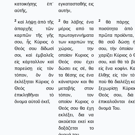
κατοικήσῃς ἐπ᾿
εγκατασταθής εις
αὐτῆς,
αυτήν,
2
2
2
καὶ λήψῃ ἀπὸ τῆς
θα λάβης ένα
θὰ πάρῃς μ
ἀπαρχῆς τῶν
μέρος από τα
ποσότητα ἀπὸ
καρπῶν τῆς γῆς
πρωτογεννήματα
πρῶτα προϊόντα,
σου, ἧς Κύριος ὁ
των καρπών της
θὰ σοῦ δώσῃ 
Θεός σου δίδωσί
χώρας, την
σου, τὴν ὁποίαν
σοι, καὶ ἐμβαλεῖς
οποίαν Κυριος ο
χαρίζει Κύριος ὁ 
εἰς κάρταλλον καὶ
Θεός σου έχει
σου, καὶ θὰ τὰ β
πορεύσῃ εἰς τὸν
δώσει εις σέ, θα
εἰς ἕνα κοφίνι. Κ
τόπον, ὃν ἂν
τα θέσης εις ένα
ἔλθῃς εἰς τὸν τό
ἐκλέξηται Κύριος ὁ
κάνιστρον και θα
ποὺ θὰ διαλέξῃ κα
Θεός σου
μεταβής στον
ξεχωρίσῃ Κύρι
ἐπικληθῆναι τὸ
τόπον, τον
Θεός σου, δι
ὄνομα αὐτοῦ ἐκεῖ,
οποίον Κυριος ο
ἐπικαλοῦνται ἐκε
Θεός σου θα έχη
ὄνομά Του.
εκλέξει, δια να
ακούεται εκεί και
δοξάζεται το
όνομά του.