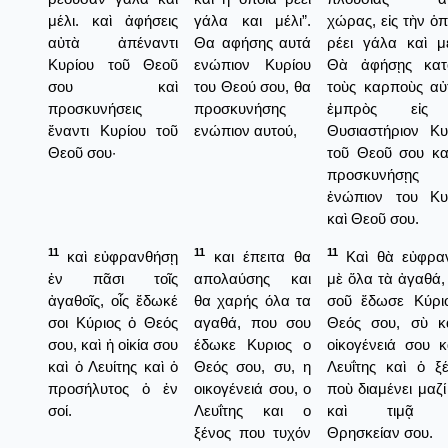
μέλι. καὶ ἀφήσεις
γάλα και μέλι”.
χώρας, εἰς τὴν ὁπ
αὐτὰ ἀπέναντι
Θα αφήσης αυτά
ρέει γάλα καὶ μέ
Κυρίου τοῦ Θεοῦ
ενώπιον Κυρίου
Θὰ ἀφήσῃς κατ
σου καὶ
του Θεού σου, θα
τοὺς καρποὺς αὐ
προσκυνήσεις
προσκυνήσης
ἐμπρὸς εἰς
ἔναντι Κυρίου τοῦ
ενώπιον αυτού,
Θυσιαστήριον Κυ
Θεοῦ σου·
τοῦ Θεοῦ σου κα
προσκυνήσῃς
ἐνώπιον του Κυ
καὶ Θεοῦ σου.
11
11
11
καὶ εὐφρανθήσῃ
και έπειτα θα
Καὶ θὰ εὐφρα
ἐν πᾶσι τοῖς
απολαύσης και
μὲ ὅλα τὰ ἀγαθά,
ἀγαθοῖς, οἷς ἔδωκέ
θα χαρής όλα τα
σοῦ ἔδωσε Κύρι
σοι Κύριος ὁ Θεός
αγαθά, που σου
Θεός σου, σὺ κ
σου, καὶ ἡ οἰκία σου
έδωκε Κυριος ο
οἰκογένειά σου κ
καὶ ὁ Λευίτης καὶ ὁ
Θεός σου, συ, η
Λευΐτης καὶ ὁ ξέ
προσήλυτος ὁ ἐν
οικογένειά σου, ο
ποὺ διαμένει μαζί
σοί.
Λευΐτης και ο
καὶ τιμᾷ 
ξένος που τυχόν
Θρησκείαν σου.