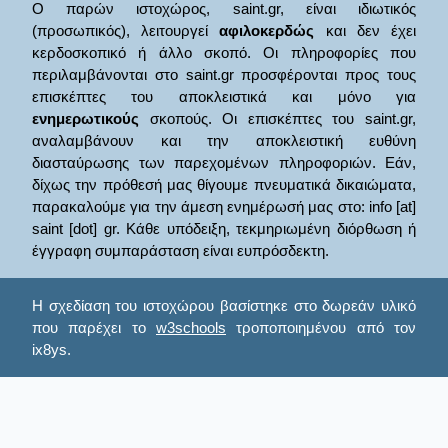
Ο παρών ιστοχώρος, saint.gr, είναι ιδιωτικός
(προσωπικός), λειτουργεί
αφιλοκερδώς
και δεν έχει
κερδοσκοπικό ή άλλο σκοπό. Οι πληροφορίες που
περιλαμβάνονται στο saint.gr προσφέρονται προς τους
επισκέπτες του αποκλειστικά και μόνο για
ενημερωτικούς
σκοπούς. Οι επισκέπτες του saint.gr,
αναλαμβάνουν και την αποκλειστική ευθύνη
διασταύρωσης των παρεχομένων πληροφοριών. Εάν,
δίχως την πρόθεσή μας θίγουμε πνευματικά δικαιώματα,
παρακαλούμε για την άμεση ενημέρωσή μας στο: info [at]
saint [dot] gr. Κάθε υπόδειξη, τεκμηριωμένη διόρθωση ή
έγγραφη συμπαράσταση είναι ευπρόσδεκτη.
Η σχεδίαση του ιστοχώρου βασίστηκε στο δωρεάν υλικό
που παρέχει το
w3schools
τροποποιημένου από τον
ix8ys.