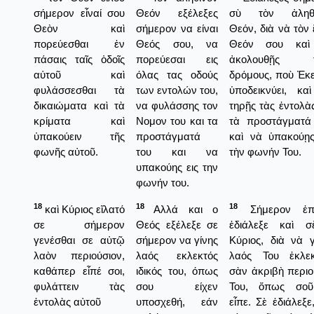
σήμερον εἶναί σου
Θεόν εξέλεξες
σὺ τὸν ἀληθι
Θεὸν καὶ
σήμερον να είναι
Θεόν, διὰ νὰ τὸν 
πορεύεσθαι ἐν
Θεός σου, να
Θεόν σου καὶ
πάσαις ταῖς ὁδοῖς
πορεύεσαι εις
ἀκολουθῇς τ
αὐτοῦ καὶ
όλας τας οδούς
δρόμους, ποὺ Ἐκε
φυλάσσεσθαι τὰ
των εντολών του,
ὑποδεικνύει, κα
δικαιώματα καὶ τὰ
να φυλάσσης τον
τηρῇς τὰς ἐντολὰς
κρίματα καὶ
Νομον του και τα
τὰ προστάγματά
ὑπακούειν τῆς
προστάγματά
καὶ νὰ ὑπακούῃς
φωνῆς αὐτοῦ.
του και να
τὴν φωνήν Του.
υπακούης εις την
φωνήν του.
18
18
18
καὶ Κύριος εἵλατό
Αλλά και ο
Σήμερον ἐπί
σε σήμερον
Θεός εξέλεξε σε
ἐδιάλεξε καὶ 
γενέσθαι σε αὐτῷ
σήμερον να γίνης
Κύριος, διὰ νὰ γ
λαὸν περιούσιον,
λαός εκλεκτός
λαός Του ἐκλεκ
καθάπερ εἶπέ σοι,
ιδικός του, όπως
σὰν ἀκριβὴ περιο
φυλάττειν τὰς
σου είχεν
Του, ὅπως σο
ἐντολὰς αὐτοῦ
υποσχεθή, εάν
εἶπε. Σὲ ἐδιάλεξε