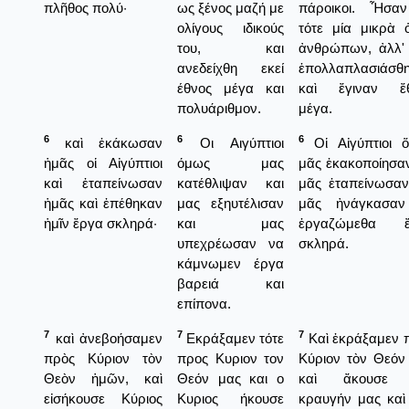
πλῆθος πολύ·
ως ξένος μαζή με
πάροικοι. Ἦσα
ολίγους ιδικούς
τότε μία μικρὰ 
του, και
ἀνθρώπων, ἀλλ' 
ανεδείχθη εκεί
ἐπολλαπλασιάσθ
έθνος μέγα και
καὶ ἔγιναν ἔ
πολυάριθμον.
μέγα.
6
6
6
καὶ ἐκάκωσαν
Οι Αιγύπτιοι
Οἱ Αἰγύπτιοι 
ἡμᾶς οἱ Αἰγύπτιοι
όμως μας
μᾶς ἐκακοποίησαν
καὶ ἐταπείνωσαν
κατέθλιψαν και
μᾶς ἐταπείνωσαν
ἡμᾶς καὶ ἐπέθηκαν
μας εξηυτέλισαν
μᾶς ἠνάγκασα
ἡμῖν ἔργα σκληρά·
και μας
ἐργαζώμεθα ἔ
υπεχρέωσαν να
σκληρά.
κάμνωμεν έργα
βαρειά και
επίπονα.
7
7
7
καὶ ἀνεβοήσαμεν
Εκράξαμεν τότε
Καὶ ἐκράξαμεν 
πρὸς Κύριον τὸν
προς Κυριον τον
Κύριον τὸν Θεόν
Θεὸν ἡμῶν, καὶ
Θεόν μας και ο
καὶ ἄκουσε 
εἰσήκουσε Κύριος
Κυριος ήκουσε
κραυγήν μας καὶ 