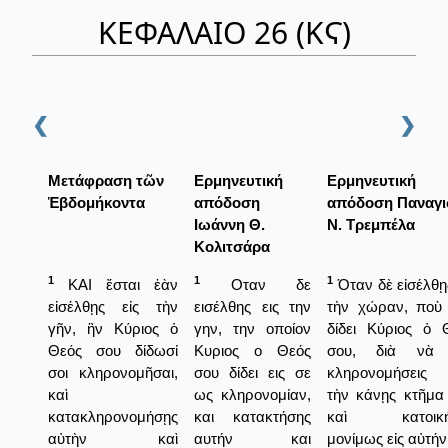
ΚΕΦΑΛΑΙΟ 26 (ΚϚ)
❮
❯
Μετάφραση τῶν
Ερμηνευτική
Ερμηνευτική
Ἑβδομήκοντα
απόδοση
απόδοση Παναγ
Ιωάννη Θ.
Ν. Τρεμπέλα
Κολιτσάρα
1
1
1
ΚΑΙ ἔσται ἐὰν
Οταν δε
Όταν δὲ εἰσέλθῃς
εἰσέλθῃς εἰς τὴν
εισέλθης εις την
τὴν χώραν, ποὺ
γῆν, ἣν Κύριος ὁ
γην, την οποίον
δίδει Κύριος ὁ 
Θεός σου δίδωσί
Κυριος ο Θεός
σου, διὰ νὰ 
σοι κληρονομῆσαι,
σου δίδει εις σε
κληρονομήσεις
καὶ
ως κληρονομίαν,
τὴν κάνῃς κτῆμα
κατακληρονομήσῃς
και κατακτήσης
καὶ κατοική
αὐτὴν καὶ
αυτήν και
μονίμως εἰς αὐτήν