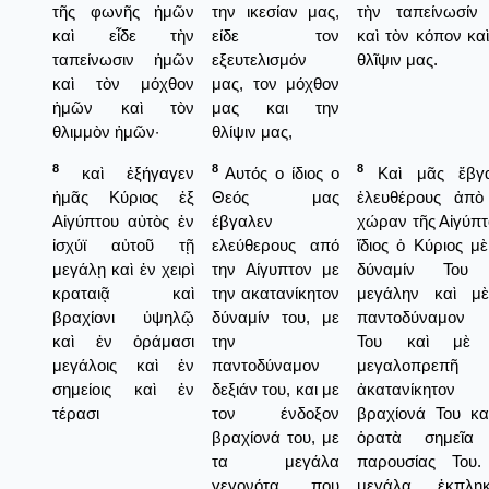
τῆς φωνῆς ἡμῶν
την ικεσίαν μας,
τὴν ταπείνωσίν
καὶ εἶδε τὴν
είδε τον
καὶ τὸν κόπον καὶ
ταπείνωσιν ἡμῶν
εξευτελισμόν
θλῖψιν μας.
καὶ τὸν μόχθον
μας, τον μόχθον
ἡμῶν καὶ τὸν
μας και την
θλιμμὸν ἡμῶν·
θλίψιν μας,
8
8
8
καὶ ἐξήγαγεν
Αυτός ο ίδιος ο
Καὶ μᾶς ἔβγα
ἡμᾶς Κύριος ἐξ
Θεός μας
ἐλευθέρους ἀπὸ
Αἰγύπτου αὐτὸς ἐν
έβγαλεν
χώραν τῆς Αἰγύπτ
ἰσχύϊ αὐτοῦ τῇ
ελεύθερους από
ἴδιος ὁ Κύριος μὲ
μεγάλῃ καὶ ἐν χειρὶ
την Αίγυπτον με
δύναμίν Του 
κραταιᾷ καὶ
την ακατανίκητον
μεγάλην καὶ μ
βραχίονι ὑψηλῷ
δύναμίν του, με
παντοδύναμον 
καὶ ἐν ὁράμασι
την
Του καὶ μὲ 
μεγάλοις καὶ ἐν
παντοδύναμον
μεγαλοπρεπῆ 
σημείοις καὶ ἐν
δεξιάν του, και με
ἀκατανίκητον
τέρασι
τον ένδοξον
βραχίονά Του κα
βραχίονά του, με
ὁρατὰ σημεῖα
τα μεγάλα
παρουσίας Του
γεγονότα που
μεγάλα, ἐκπληκ