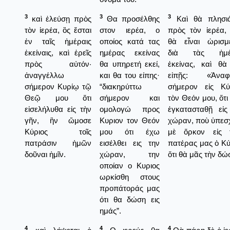
3
3
3
καὶ ἐλεύσῃ πρὸς
Θα προσέλθης
Καὶ θὰ πλησι
τὸν ἱερέα, ὃς ἔσται
στον ιερέα, ο
πρὸς τὸν ἱερέα,
ἐν ταῖς ἡμέραις
οποίος κατά τας
θὰ εἶναι ὡρισμ
ἐκείναις, καὶ ἐρεῖς
ημέρας εκείνας
διὰ τὰς ἡμέ
πρὸς αὐτόν·
θα υπηρετή εκεί,
ἐκείνας, καὶ θὰ
ἀναγγέλλω
και θα του είπης·
εἰπῇς: «Ἀναφ
σήμερον Κυρίῳ τῷ
“διακηρύττω
σήμερον εἰς Κύ
Θεῷ μου ὅτι
σήμερον και
τὸν Θεόν μου, ὅτι
εἰσελήλυθα εἰς τὴν
ομολογώ προς
ἐγκατασταθῇ εἰς
γῆν, ἣν ὤμοσε
Κυριον τον Θεόν
χώραν, ποὺ ὑπεσ
Κύριος τοῖς
μου ότι έχω
μὲ ὅρκον εἰς 
πατράσιν ἡμῶν
εισέλθει εις την
πατέρας μας ὁ Κύ
δοῦναι ἡμῖν.
χώραν, την
ὅτι θὰ μᾶς τὴν δώ
οποίαν ο Κυριος
ωρκίσθη στους
προπάτοράς μας
ότι θα δώση εις
ημάς”.
4
4
4