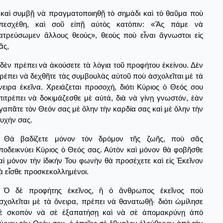
καὶ συμβῇ νὰ πραγματοποιηθῇ τὸ σημάδι καὶ τὸ θαῦμα ποὺ
πεσχέθη, καὶ σοῦ εἰπῇ αὐτὸς κατόπιν: «Ἂς πάμε νὰ
ατρεύσωμεν ἄλλους θεούς», θεοὺς ποὺ εἶναι ἄγνωστοι εἰς
ᾶς,
δὲν πρέπει νὰ ἀκούσετε τὰ λόγια τοῦ προφήτου ἐκείνου. Δὲν
ρέπει νὰ δεχθῆτε τὰς συμβουλὰς αὐτοῦ ποὺ ἀσχολεῖται μὲ τὰ
νειρα ἐκεῖνα. Χρειάζεται προσοχή, διότι Κύριος ὁ Θεός σου
πιτρέπει νὰ δοκιμάζεσθε μὲ αὐτά, διὰ νὰ γίνῃ γνωστόν, ἐὰν
γαπᾶτε τὸν Θεόν σας μὲ ὅλην τὴν καρδία σας καὶ μὲ ὅλην τὴν
υχήν σας.
Θὰ βαδίζετε μόνον τὸν δρόμον τῆς ζωῆς, ποὺ σᾶς
ποδεικνύει Κύριος ὁ Θεός σας. Αὐτὸν καὶ μόνον θὰ φοβῆσθε
αὶ μόνον τὴν ἰδικήν Του φωνὴν θὰ προσέχετε καὶ εἰς Ἐκεῖνον
ὰ εἶσθε προσκεκολλημένοι.
Ὁ δὲ προφήτης ἐκεῖνος, ἢ ὁ ἄνθρωπος ἐκεῖνος ποὺ
σχολεῖται μὲ τὰ ὄνειρα, πρέπει νὰ θανατωθῇ· διότι ὡμίλησε
ὲ σκοπὸν νὰ σὲ ἐξαπατήσῃ καὶ νὰ σὲ ἀπομακρύνῃ ἀπὸ