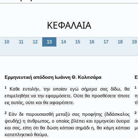
ΚΕΦΑΛΑΙΑ
10
11
12
13
14
15
16
17
18
19
Ερμηνευτική απόδοση Ιωάννη Θ. Κολιτσάρα
Ε
1
1
Καθε εντολήν, την οποίαν εγώ σήμερα σας δίδω, θα
επιμεληθήτε να την εφαρμόσετε. Ούτε θα προσθέσετε τίποτε
π
εις αυτάς, ούτε και θα αφαιρέσετε.
τ
2
2
Εάν δε παρουσιασθή μεταξύ σας προφήτης (διδάσκαλος
ψευδής) η άνθρωπος, ο οποίος βλέπει και ερμηνεύει όνειρα
ἀ
και σας, είπη ότι θα δώση κάποιο σημάδι η, θα κάμη κάποιο
μ
καταπληκτικό θαύμα,