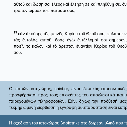
αὐτοῦ καὶ δώσῃ σοι ἔλεος καὶ ἐλεήσῃ σε καὶ πληθύνῃ σε, ὃν
τρόπον ὤμοσε τοῖς πατράσι σου,
19
ἐὰν ἀκούσῃς τῆς φωνῆς Κυρίου τοῦ Θεοῦ σου, φυλάσσειν
τὰς ἐντολὰς αὐτοῦ, ὅσας ἐγὼ ἐντέλλομαί σοι σήμερον,
ποιεῖν τὸ καλὸν καὶ τὸ ἀρεστὸν ἐναντίον Κυρίου τοῦ Θεοῦ
σου.
Ο παρών ιστοχώρος, saint.gr, είναι ιδιωτικός (προσωπικός
προσφέρονται προς τους επισκέπτες του αποκλειστικά και 
παρεχομένων πληροφοριών. Εάν, δίχως την πρόθεσή μας θί
τεκμηριωμένη διόρθωση ή έγγραφη συμπαράσταση είναι ευπρ
Η σχεδίαση του ιστοχώρου βασίστηκε στο δωρεάν υλικό που π