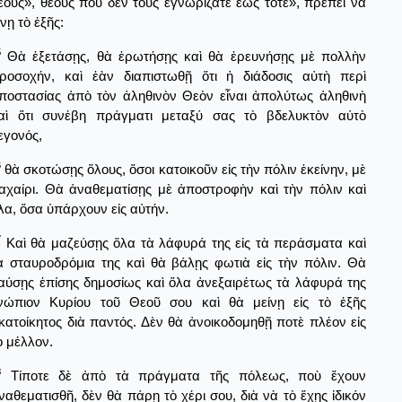
εούς», θεοὺς ποὺ δὲν τοὺς ἐγνωρίζατε ἕως τότε», πρέπει νὰ
ίνῃ τὸ ἑξῆς:
5
Θὰ ἐξετάσῃς, θὰ ἐρωτήσῃς καὶ θὰ ἐρευνήσῃς μὲ πολλὴν
ροσοχήν, καὶ ἐὰν διαπιστωθῇ ὅτι ἡ διάδοσις αὐτὴ περὶ
ποστασίας ἀπὸ τὸν ἀληθινὸν Θεὸν εἶναι ἀπολύτως ἀληθινὴ
αὶ ὅτι συνέβη πράγματι μεταξύ σας τὸ βδελυκτὸν αὐτὸ
εγονός,
6
θὰ σκοτώσῃς ὅλους, ὅσοι κατοικοῦν εἰς τὴν πόλιν ἐκείνην, μὲ
αχαίρι. Θὰ ἀναθεματίσῃς μὲ ἀποστροφὴν καὶ τὴν πόλιν καὶ
λα, ὅσα ὑπάρχουν εἰς αὐτήν.
7
Καὶ θὰ μαζεύσῃς ὅλα τὰ λάφυρά της εἰς τὰ περάσματα καὶ
ὰ σταυροδρόμια της καὶ θὰ βάλῃς φωτιὰ εἰς τὴν πόλιν. Θὰ
αύσῃς ἐπίσης δημοσίως καὶ ὅλα ἀνεξαιρέτως τὰ λάφυρά της
νώπιον Κυρίου τοῦ Θεοῦ σου καὶ θὰ μείνῃ εἰς τὸ ἑξῆς
κατοίκητος διὰ παντός. Δὲν θὰ ἀνοικοδομηθῇ ποτὲ πλέον εἰς
ὸ μέλλον.
8
Τίποτε δὲ ἀπὸ τὰ πράγματα τῆς πόλεως, ποὺ ἔχουν
ναθεματισθῆ, δὲν θὰ πάρῃ τὸ χέρι σου, διὰ νὰ τὸ ἔχῃς ἰδικόν