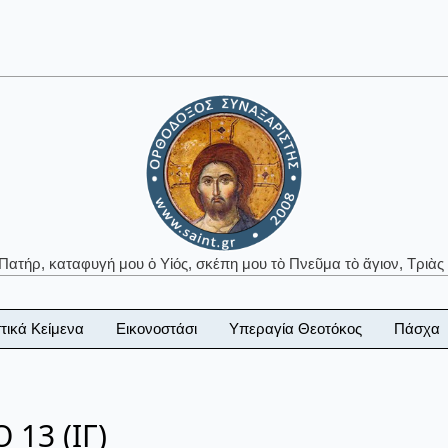
 Πατήρ, καταφυγή μου ὁ Υἱός, σκέπη μου τὸ Πνεῦμα τὸ ἅγιον, Τριὰς 
τικά Κείμενα
Εικονοστάσι
Υπεραγία Θεοτόκος
Πάσχα
13 (ΙΓ)