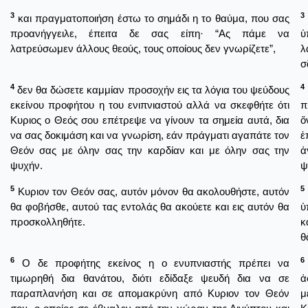
3
3
και πραγματοποιήση έστω το σημάδι η το θαύμα, που σας
προανήγγειλε, έπειτα δε σας είπη· “Ας πάμε να
ὑ
λατρεύσωμεν άλλους θεούς, τους οποίους δεν γνωρίζετε”,
λ
σ
4
4
δεν θα δώσετε καμμίαν προσοχήν εις τα λόγια του ψεύδους
εκείνου προφήτου η του ενιπνιαστού αλλά να σκεφθήτε ότι
π
Κυριος ο Θεός σου επέτρεψε να γίνουν τα σημεία αυτά, δια
ὄ
να σας δοκιμάση και να γνωρίση, εάν πράγματι αγαπάτε τον
ἐ
Θεόν σας με όλην σας την καρδίαν και με όλην σας την
ἀ
ψυχήν.
ψ
5
5
Κυριον τον Θεόν σας, αυτόν μόνον θα ακολουθήστε, αυτόν
θα φοβήσθε, αυτού τας εντολάς θα ακούετε και εις αυτόν θα
ὑ
προσκολληθήτε.
κ
θ
6
6
Ο δε προφήτης εκείνος η ο ενυπνιαστής πρέπει να
τιμωρηθή δια θανάτου, διότι εδίδαξε ψευδή δια να σε
ἀ
παραπλανήση και σε απομακρύνη από Κυριον τον Θεόν
μ