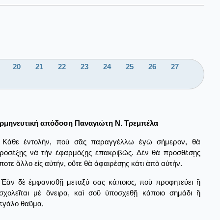
20
21
22
23
24
25
26
27
ρμηνευτική απόδοση Παναγιώτη Ν. Τρεμπέλα
Κάθε ἐντολήν, ποὺ σᾶς παραγγέλλω ἐγὼ σήμερον, θὰ
ροσέξῃς νὰ τὴν ἐφαρμόζῃς ἐπακριβῶς. Δὲν θὰ προσθέσῃς
ίποτε ἄλλο εἰς αὐτήν, οὔτε θὰ ἀφαιρέσῃς κάτι ἀπὸ αὐτήν.
Ἐὰν δὲ ἐμφανισθῇ μεταξύ σας κάποιος, ποὺ προφητεύει ἢ
σχολεῖται μὲ ὄνειρα, καὶ σοῦ ὑποσχεθῇ κάποιο σημάδι ἢ
εγάλο θαῦμα,