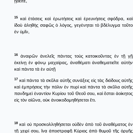
ᾔδειτε,
15
καὶ ἐτάσεις καὶ ἐρωτήσεις καὶ ἐρευνήσεις σφόδρα, καὶ
ἰδοὺ ἀληθὴς σαφῶς ὁ λόγος, γεγένηται τὸ βδέλυγμα τοῦτο
ἐν ὑμῖν,
16
ἀναιρῶν ἀνελεῖς πάντας τοὺς κατοικοῦντας ἐν τῇ γῇ
ἐκείνῃ ἐν φόνῳ μαχαίρας, ἀναθέματι ἀναθεματιεῖτε αὐτὴν
καὶ πάντα τὰ ἐν αὐτῇ
17
καὶ πάντα τὰ σκῦλα αὐτῆς συνάξεις εἰς τὰς διόδους αὐτῆς
καὶ ἐμπρήσεις τὴν πόλιν ἐν πυρὶ καὶ πάντα τὰ σκῦλα αὐτῆς
πανδημεὶ ἐναντίον Κυρίου τοῦ Θεοῦ σου, καὶ ἔσται ἀοίκητος
εἰς τὸν αἰῶνα, οὐκ ἀνοικοδομηθήσεται ἔτι.
18
καὶ οὐ προσκολληθήσεται οὐδὲν ἀπὸ τοῦ ἀναθέματος ἐν
τῇ χειρί σου, ἵνα ἀποστραφῇ Κύριος ἀπὸ θυμοῦ τῆς ὀργῆς