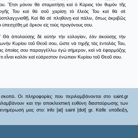
ου. Ἔτσι μόνον θὰ σταματήσῃ καὶ ὁ Κύριος τὸν θυμὸν τῆς
ργῆς Του καὶ θὰ σοῦ χαρίσῃ τὸ ἔλεός Του καὶ θὰ σὲ
ὐσπλαγχνισθῇ. Καὶ θὰ σὲ πληθύνῃ καὶ πάλιν, ὅπως ἀκριβῶς
ὸ ὑπεσχέθη μὲ ὅρκον εἰς τοὺς προγόνους σου.
9
Θὰ ἀπολαύσῃς δὲ αὐτὴν τὴν εὐλογίαν, ἐὰν ἀκούσῃς τὴν
ωνὴν Κυρίου τοῦ Θεοῦ σου, ὥστε νὰ τηρῇς τὰς ἐντολάς Του,
ὰς ὁποίας σου παραγγέλλω ἐγὼ σήμερον, καὶ νὰ ἐφαρμόζῃς
,τι εἶναι καλὸν καὶ εὐάρεστον ἐνώπιον Κυρίου τοῦ Θεοῦ σου.
σκοπό. Οι πληροφορίες που περιλαμβάνονται στο saint.gr
ναλαμβάνουν και την αποκλειστική ευθύνη διασταύρωσης των
έρωσή μας στο: info [at] saint [dot] gr. Κάθε υπόδειξη,