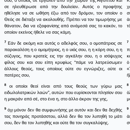
σου, ο οποίος σε έβγαλεν από την χώραν της Αιγύπτου και
Κ
σε ηλευθέρωσε από την δουλείαν. Αυτός ο προφήτης
χ
ηθέλησε να σε ωθήση έξω από τον δρόμον, τον οποίον ο
σ
Θεός σε διέταξε να ακολουθής. Πρέπει να τον τιμωρήσης με
ἀ
θάνατον, δια να εξαφανίσης από ανάμεσά σας το κακόν, το
τ
οποίον εκείνος ήθελε να σας κάμη.
7
7
Εάν δε ακόμη και αυτός ο αδελφός σου, ο ομοπάτριος σε
παρακαλέση η ο ομομήτριος, η ο υιός σου, η η κόρη σου, η η
π
σύζυγος, που κρατείς εις την αγκάλην σου, η ο ισόψυχος
κ
φίλος σου και σου είπη κρυφίως “πάμε να λατρεύσωμεν
ὁ
άλλους θεούς, τους οποίους ούτε συ εγνώριζες, ούτε οι
«
πατέρες σου,
ἤ
8
8
οι οποίοι θεοί είναι από τους θεούς των γύρω μας
ειδωλολατρικών λαών”, αυτών που ευρίσκονται πλησίον σου
ὁ
η μακράν από σέ, στο ένα η, στο άλλο άκρον της γης,
μ
9
9
όχι μόνον δεν θα συμφωνήσης με αυτόν και δεν θα δεχθής
τας πονηράς προτάσστου, αλλά δεν θα τον λυπηθή το μάτι
ἀ
σου, δεν θα τον λυπηθής και ούτε θα τον συγκαλύψης.
σ