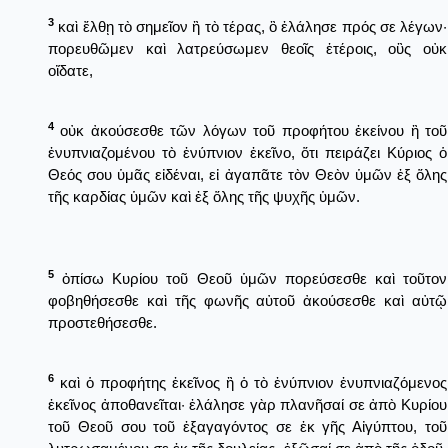
3
καὶ ἔλθῃ τὸ σημεῖον ἢ τὸ τέρας, ὃ ἐλάλησε πρός σε λέγων·
πορευθῶμεν καὶ λατρεύσωμεν θεοῖς ἑτέροις, οὓς οὐκ
οἴδατε,
4
οὐκ ἀκούσεσθε τῶν λόγων τοῦ προφήτου ἐκείνου ἢ τοῦ
ἐνυπνιαζομένου τὸ ἐνύπνιον ἐκεῖνο, ὅτι πειράζει Κύριος ὁ
Θεός σου ὑμᾶς εἰδέναι, εἰ ἀγαπᾶτε τὸν Θεὸν ὑμῶν ἐξ ὅλης
τῆς καρδίας ὑμῶν καὶ ἐξ ὅλης τῆς ψυχῆς ὑμῶν.
5
ὀπίσω Κυρίου τοῦ Θεοῦ ὑμῶν πορεύσεσθε καὶ τοῦτον
φοβηθήσεσθε καὶ τῆς φωνῆς αὐτοῦ ἀκούσεσθε καὶ αὐτῷ
προστεθήσεσθε.
6
καὶ ὁ προφήτης ἐκεῖνος ἢ ὁ τὸ ἐνύπνιον ἐνυπνιαζόμενος
ἐκεῖνος ἀποθανεῖται· ἐλάλησε γὰρ πλανῆσαί σε ἀπὸ Κυρίου
τοῦ Θεοῦ σου τοῦ ἐξαγαγόντος σε ἐκ γῆς Αἰγύπτου, τοῦ