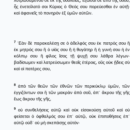
λυτρωσαμένου σε ἐκ τῆς δουλείας, ἐξῶσαί σε ἀπὸ τῆς ὁδοῦ,
ἧς ἐνετείλατό σοι Κύριος ὁ Θεός σου πορεύεσθαι ἐν αὐτῇ·
καὶ ἀφανιεῖς τὸ πονηρὸν ἐξ ὑμῶν αὐτῶν.
7
᾿Εὰν δὲ παρακαλέσῃ σε ὁ ἀδελφός σου ἐκ πατρός σου ἢ
ἐκ μητρός σου ἢ ὁ υἱός σου ἢ ἡ θυγάτηρ ἢ ἡ γυνή σου ἡ ἐν
κόλπῳ σου ἢ φίλος ἴσος τῇ ψυχῇ σου λάθρα λέγων·
βαδίσωμεν καὶ λατρεύσωμεν θεοῖς ἑτέροις, οὓς οὐκ ᾔδεις σὺ
καὶ οἱ πατέρες σου,
8
ἀπὸ τῶν θεῶν τῶν ἐθνῶν τῶν περικύκλῳ ὑμῶν, τῶν
ἐγγιζόντων σοι ἢ τῶν μακρὰν ἀπὸ σοῦ, ἀπ᾿ ἄκρου τῆς γῆς
ἕως ἄκρου τῆς γῆς,
9
οὐ συνθελήσεις αὐτῷ καὶ οὐκ εἰσακούσῃ αὐτοῦ καὶ οὐ
φείσεται ὁ ὀφθαλμός σου ἐπ᾿ αὐτῷ, οὐκ ἐπιποθήσεις ἐπ᾿
αὐτῷ οὐδ᾿ οὐ μὴ σκεπάσῃς αὐτόν·