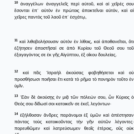
10
ἀναγγέλων ἀναγγελεῖς περὶ αὐτοῦ, καὶ αἱ χεῖρές σου
ἔσονται ἐπ᾿ αὐτὸν ἐν πρώτοις ἀποκτεῖναι αὐτόν, καὶ αἱ
χεῖρες παντὸς τοῦ λαοῦ ἐπ᾿ ἐσχάτῳ,
11
καὶ λιθοβολήσουσιν αὐτὸν ἐν λίθοις, καὶ ἀποθανεῖται, ὅτι
ἐζήτησεν ἀποστῆσαί σε ἀπὸ Κυρίου τοῦ Θεοῦ σου τοῦ
ἐξαγαγόντος σε ἐκ γῆς Αἰγύπτου, ἐξ οἴκου δουλείας.
12
καὶ πᾶς ᾿Ισραὴλ ἀκούσας φοβηθήσεται καὶ οὐ
προσθήσωσι ποιῆσαι ἔτι κατὰ τὸ ρῆμα τὸ πονηρὸν τοῦτο ἐν
ὑμῖν.
13
᾿Εὰν δὲ ἀκούσῃς ἐν μιᾷ τῶν πόλεών σου, ὧν Κύριος ὁ
Θεός σου δίδωσί σοι κατοικεῖν σε ἐκεῖ, λεγόντων·
14
ἐξήλθοσαν ἄνδρες παράνομοι ἐξ ὑμῶν καὶ ἀπέστησαν
πάντας τοὺς κατοικοῦντας τὴν γῆν αὐτῶν λέγοντες·
πορευθῶμεν καὶ λατρεύσωμεν θεοῖς ἑτέροις, οὓς οὐκ