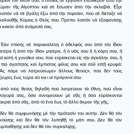
ύριον τὸν Θεόν σου, ὁ ὁποῖος σὲ ἔβγαλεν ἐλεύθερον ἀπὸ τὴν
ώραν τῆς Αἰγύπτου καὶ σὲ ἔσωσεν ἀπὸ τὴν σκλαβιά. Εἶχε
κοπὸν νὰ σὲ βγάλῃ ἔξω ἀπὸ τὴν πορείαν, ποὺ σὲ διέταξε νὰ
κολουθῇς Κύριος ὁ Θεός σου. Πρέπει λοιπὸν νὰ ἑξαφανίσῃς
ὸ κακὸν ἀπὸ ἀνάμεσά σας.
Ἐὰν ἐπίσης σὲ παρακαλέσῃ ὁ ἀδελφός σου ἀπὸ τὸν ἴδιον
ατέρα ἢ ἀπὸ τὴν ἰδίαν μητέρα, ἢ ὁ υἱός σου ἢ ἡ κόρη σου, ἢ
αὶ αὐτὴ ἡ γυναῖκα σου, ποὺ εὑρίσκεται εἰς τὴν ἀγκάλην σου, ἢ
 πιὸ ἀγαπητὸς καὶ ἔμπιστος φίλος σου καὶ σοῦ εἰπῇ κρυφά:
Ἂς πάμε νὰ λατρεύσωμεν ἄλλους θεούς», ποὺ δὲν τοὺς
ξευρες ἕως τώρα σὺ κα·ι οἱ πρόγονοί σου·
ἀπὸ τοὺς θεοὺς δηλαδὴ ποὺ λατρεύουν τὰ ἔθνη, ποὺ εἶναι
λόγυρά σας, ὅσα συνορεύουν μὲ σᾶς ἢ ὅσα εὑρίσκονται
ακριὰ ἀπὸ σᾶς, ἀπὸ τὸ ἕνα ἕως τὸ ἄλλο ἄκρον τῆς γῆς,
δὲν θὰ συμφωνήσῃς μὲ τὴν πρότασίν του αὐτήν. Δὲν θὰ τὸν
κούσῃς καὶ δὲν θὰ τὸν λυπηθῇ τὸ μάτι σου. Δὲν θὰ τὸν
υμπαθήσῃς καὶ δὲν θὰ τὸν συγκαλψῃς.