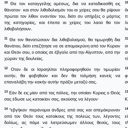
10
1
Θα τον καταγγείλης αμέσως, δια να καταδικασθή εις
θάνατον· και στον λιθοδολισμόν του αι χείρες σου θα ρίψουν
ὅ
πρώται τον λίθον εναντίον του, διότι συ υπήρξες ο μάρτυς
π
της κατηγορίας, και έπειτα αι χείρες του λαού θα τον
λ
λιθοβολήσουν.
λ
11
11
Θα τον θανατώσουν δια λιθοβολισμού, θα τιμωρηθή δια
θανάτου, διότι επεζήτησε να σε απομακρύνη από τον Κυριον
σ
και Θεόν σου, ο οποίος σε έβγαλε από την Αίγυπτον, από την
σ
χώραν της δουλείας.
τ
12
1
Οταν δε οι Ισραηλίται πληροφορηθούν την τιμωρίαν
αυτήν, θα φοβηθούν και δεν θα τολμήση κανείς να
φ
επαναλάβη την κακήν αυτήν πράξιν μεταξύ σας.
σ
13
1
Εάν δε εις μίαν από τας πόλεις, την οποίαν Κυριος ο Θεός
σας έδωσε ως κατοικίαν σας, ακούσης να λέγουν·
Κ
14
1
“εβγήκαν παράνομοι άνδρες από σας και απεμάκρυναν
από τον Θεόν τους κατοίκους της πολεώς των, λέγοντες
ε
δολίως, ας πάμε να λατρεύσωμεν άλλους θεούς, τους
τ