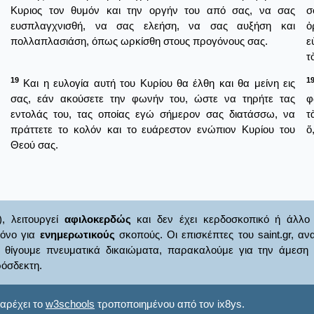
Κυριος τον θυμόν και την οργήν του από σας, να σας
σ
ευσπλαγχνισθή, να σας ελεήση, να σας αυξήση και
ὀ
πολλαπλασιάση, όπως ωρκίσθη στους προγόνους σας.
ε
τ
19
1
Και η ευλογία αυτή του Κυρίου θα έλθη και θα μείνη εις
σας, εάν ακούσετε την φωνήν του, ώστε να τηρήτε τας
φ
εντολάς του, τας οποίας εγώ σήμερον σας διατάσσω, να
τ
πράττετε το κολόν και το ευάρεστον ενώπιον Κυρίου του
ὅ
Θεού σας.
), λειτουργεί
αφιλοκερδώς
και δεν έχει κερδοσκοπικό ή άλλο 
μόνο για
ενημερωτικούς
σκοπούς. Οι επισκέπτες του saint.gr, α
γουμε πνευματικά δικαιώματα, παρακαλούμε για την άμεση ενημ
όσδεκτη.
αρέχει το
w3schools
τροποποιημένου από τον ix8ys.