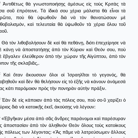
0
Ἀντιθέτως θὰ γνωστοποιήσῃς ἀμέσως εἰς τοὺς Κριτὰς τὰ
σα σοῦ ἐπρότεινε. Τὰ ἰδικά σου χέρια μάλιστα θὰ εἶναι τὰ
ρῶτα, ποὺ θὰ ὑψωθοῦν διὰ νὰ τὸν θανατώσουν μὲ
ιθοβολισμόν, καὶ τελευταία θὰ ὑψωθοῦν τὰ χέρια ὅλου τοῦ
αοῦ.
Θὰ τὸν λιθοβολήσουν δὲ καὶ θὰ πεθάνῃ, διότι ἐπεχείρησε νὰ
ὲ κάνῃ νὰ ἀποστατήσῃς ἀπὸ τὸν Κύριον καὶ Θεόν σου, ποὺ
ὲ ἔβγαλεν ἐλεύθερον ἀπὸ τὴν χώραν τῆς Αἰγύπτου, ἀπὸ τὸν
όπον τῆς σκλαβιᾶς,.
2
Καὶ ὅταν ἄκουσουν ὅλοι οἱ Ἰσραηλῖται τὸ γεγονός, θὰ
οβηθοῦν καὶ δὲν θὰ θελήσουν εἰς τὸ ἑξῆς νὰ κάνουν ἀνάμεσά
ας κάτι παρόμοιον πρὸς τὴν πονηρὰν αὐτὴν πράξιν.
3
Ἐὰν δὲ εἰς κάποιαν ἀπὸ τὰς πόλεις σου, ποὺ σο·ῦ χαρίζει ὁ
ύριος διὰ νὰ κατοικῇς ἐκεῖ, ἀκούσῃς νὰ λέγουν:
4
«Ἐβγῆκαν μέσα ἀπὸ σᾶς ἄνδρες παράνομοι καὶ παρέσυραν
ἰς ἀποστασίαν ἀπὸ τὸν ἀληθινὸν Θεὸν ὅλους τοὺς κατοίκους
ῆς πόλεως των λέγοντας: «Ἂς πᾶμε νὰ λατρεύσωμεν ἄλλους