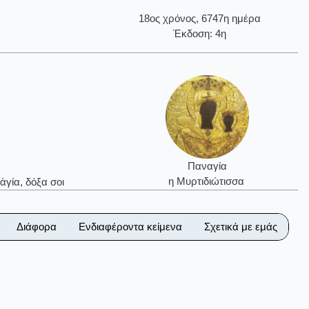
18ος χρόνος, 6747η ημέρα
Έκδοση: 4η
Παναγία
η Μυρτιδιώτισσα
ἁγία, δόξα σοι
Διάφορα
Ενδιαφέροντα κείμενα
Σχετικά με εμάς