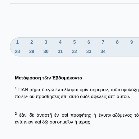
1
2
3
4
5
6
7
8
9
28
29
30
31
32
33
34
Μετάφραση τῶν Ἑβδομήκοντα
1
ΠΑΝ ρῆμα ὃ ἐγὼ ἐντέλλομαι ὑμῖν σήμερον, τοῦτο φυλάξῃ
ποιεῖν· οὐ προσθήσεις ἐπ᾿ αὐτὸ οὐδὲ ἀφελεῖς ἀπ᾿ αὐτοῦ.
2
ἐὰν δὲ ἀναστῇ ἐν σοὶ προφήτης ἢ ἐνυπνιαζόμενος τὸ
ἐνύπνιον καὶ δῷ σοι σημεῖον ἢ τέρας