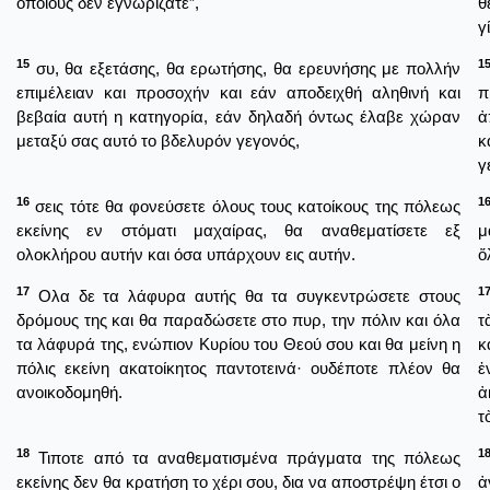
οποίους δεν εγνωρίζατε”,
θ
γ
15
1
συ, θα εξετάσης, θα ερωτήσης, θα ερευνήσης με πολλήν
επιμέλειαν και προσοχήν και εάν αποδειχθή αληθινή και
π
βεβαία αυτή η κατηγορία, εάν δηλαδή όντως έλαβε χώραν
ἀ
μεταξύ σας αυτό το βδελυρόν γεγονός,
κ
γ
16
1
σεις τότε θα φονεύσετε όλους τους κατοίκους της πόλεως
εκείνης εν στόματι μαχαίρας, θα αναθεματίσετε εξ
μ
ολοκλήρου αυτήν και όσα υπάρχουν εις αυτήν.
ὅ
17
1
Ολα δε τα λάφυρα αυτής θα τα συγκεντρώσετε στους
δρόμους της και θα παραδώσετε στο πυρ, την πόλιν και όλα
τ
τα λάφυρά της, ενώπιον Κυρίου του Θεού σου και θα μείνη η
κ
πόλις εκείνη ακατοίκητος παντοτεινά· ουδέποτε πλέον θα
ἐ
ανοικοδομηθή.
ἀ
τ
18
1
Τιποτε από τα αναθεματισμένα πράγματα της πόλεως
εκείνης δεν θα κρατήση το χέρι σου, δια να αποστρέψη έτσι ο
ἀ