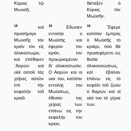
Κύριος τῷ
διέταξεν ὁ
Μωυσῇ.
Κύριος τὸν
Μωϋσῆν.
18
18
18
καὶ
Εδωσεν
Ἔφερε
προσήγαγε
εντολήν ο
κατόπιν ἐμπρὸς
Μωυσῆς τὸν
Μωϋσής και
ὁ Μωϋσῆς τὸ
κριὸν τὸν εἰς
έφεραν τον
κριάρι, ποὺ θὰ
ὁλοκαύτωμα,
κριόν, τον
προσεφέρετο ὡς
καὶ ἐπέθηκεν
προωρισμένον
θυσία
᾿Ααρὼν καὶ
δι' ολοκαύτωσιν.
ὁλοκαυτώσεως,
υἱοὶ αὐτοῦ τὰς
Ο Ααρών και οι
καὶ ἔβαλαν
χεῖρας αὐτῶν
υιοί του, κατόπιν
ἐπάνω εἰς τὸ
ἐπὶ τὴν
εντολής του
κεφάλι τοῦ ζώου
κεφαλὴν τοῦ
Μωϋσέως,
ὁ Ἀαρὼν καὶ οἱ
κριοῦ.
έθεσαν τας
υἱοί του τὰ χέρια
χείρας των
των.
επάνω εις την
κεφαλήν του
κριου.