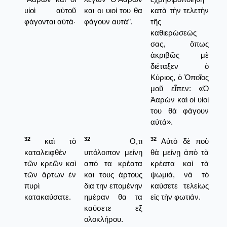
υἱοὶ αὐτοῦ
και οι υιοί του θα
κατὰ τὴν τελετὴν
φάγονται αὐτά·
φάγουν αυτά”.
τῆς
καθιερώσεώς
σας, ὅπως
ἀκριβῶς μὲ
διέταξεν ὁ
Κύριος, ὁ Ὁποῖος
μοῦ εἶπεν: «Ὁ
Ἀαρὼν καὶ οἱ υἱοί
του θὰ φάγουν
αὐτά».
32
32
32
καὶ τὸ
Ο,τι
Αὐτὸ δὲ ποὺ
καταλειφθὲν
υπόλοιπον μείνη
θὰ μείνῃ ἀπὸ τὰ
τῶν κρεῶν καὶ
από τα κρέατα
κρέατα καὶ τὰ
τῶν ἄρτων ἐν
και τους άρτους
ψωμιά, νὰ τὸ
πυρὶ
δια την επομένην
καύσετε τελείως
κατακαύσατε.
ημέραν θα τα
εἰς τὴν φωτιάν.
καύσετε εξ
ολοκλήρου.