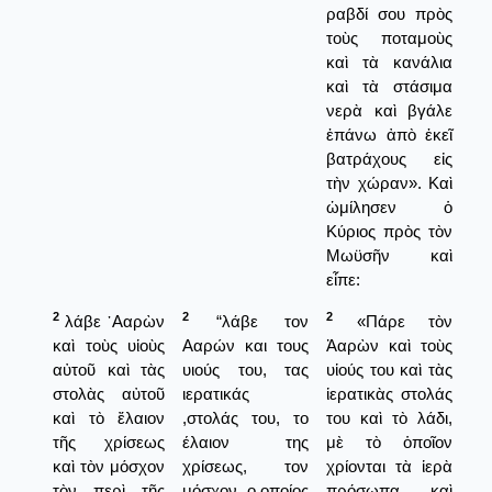
ραβδί σου πρὸς
τοὺς ποταμοὺς
καὶ τὰ κανάλια
καὶ τὰ στάσιμα
νερὰ καὶ βγάλε
ἐπάνω ἀπὸ ἐκεῖ
βατράχους εἰς
τὴν χώραν». Καὶ
ὡμίλησεν ὁ
Κύριος πρὸς τὸν
Μωϋσῆν καὶ
εἶπε:
2
2
2
λάβε ᾿Ααρὼν
“λάβε τον
«Πάρε τὸν
καὶ τοὺς υἱοὺς
Ααρών και τους
Ἀαρὼν καὶ τοὺς
αὐτοῦ καὶ τὰς
υιούς του, τας
υἱούς του καὶ τὰς
στολὰς αὐτοῦ
ιερατικάς
ἱερατικὰς στολάς
καὶ τὸ ἔλαιον
,στολάς του, το
του καὶ τὸ λάδι,
τῆς χρίσεως
έλαιον της
μὲ τὸ ὁποῖον
καὶ τὸν μόσχον
χρίσεως, τον
χρίονται τὰ ἱερὰ
τὸν περὶ τῆς
μόσχον, ο οποίος
πρόσωπα καὶ