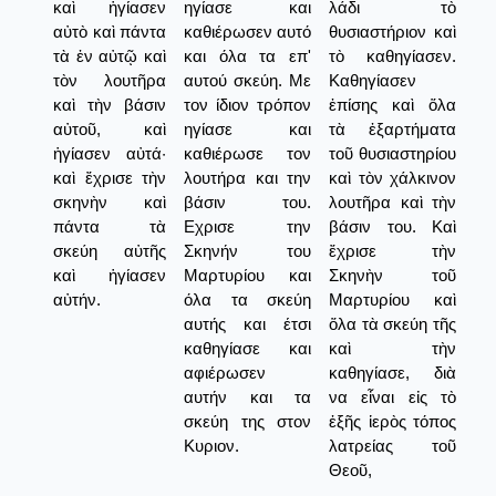
καὶ ἡγίασεν
ηγίασε και
λάδι τὸ
αὐτὸ καὶ πάντα
καθιέρωσεν αυτό
θυσιαστήριον καὶ
τὰ ἐν αὐτῷ καὶ
και όλα τα επ'
τὸ καθηγίασεν.
τὸν λουτῆρα
αυτού σκεύη. Με
Καθηγίασεν
καὶ τὴν βάσιν
τον ίδιον τρόπον
ἐπίσης καὶ ὅλα
αὐτοῦ, καὶ
ηγίασε και
τὰ ἐξαρτήματα
ἡγίασεν αὐτά·
καθιέρωσε τον
τοῦ θυσιαστηρίου
καὶ ἔχρισε τὴν
λουτήρα και την
καὶ τὸν χάλκινον
σκηνὴν καὶ
βάσιν του.
λουτῆρα καὶ τὴν
πάντα τὰ
Εχρισε την
βάσιν του. Καὶ
σκεύη αὐτῆς
Σκηνήν του
ἔχρισε τὴν
καὶ ἡγίασεν
Μαρτυρίου και
Σκηνὴν τοῦ
αὐτήν.
όλα τα σκεύη
Μαρτυρίου καὶ
αυτής και έτσι
ὅλα τὰ σκεύη τῆς
καθηγίασε και
καὶ τὴν
αφιέρωσεν
καθηγίασε, διὰ
αυτήν και τα
να εἶναι εἰς τὸ
σκεύη της στον
ἑξῆς ἱερὸς τόπος
Κυριον.
λατρείας τοῦ
Θεοῦ,