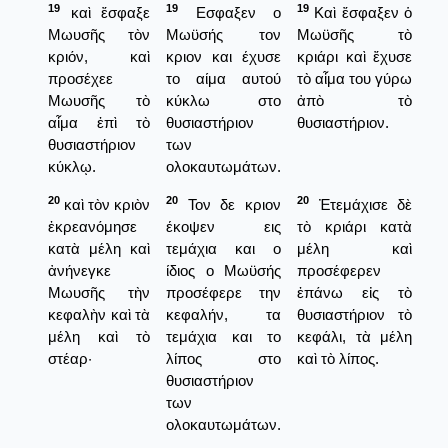
19
19
19
καὶ ἔσφαξε
Εσφαξεν ο
Καὶ ἔσφαξεν ὁ
Μωυσῆς τὸν
Μωϋσής τον
Μωϋσῆς τὸ
κριόν, καὶ
κριον και έχυσε
κριάρι καὶ ἔχυσε
προσέχεε
το αίμα αυτού
τὸ αἷμα του γύρω
Μωυσῆς τὸ
κύκλω στο
ἀπὸ τὸ
αἷμα ἐπὶ τὸ
θυσιαστήριον
θυσιαστήριον.
θυσιαστήριον
των
κύκλῳ.
ολοκαυτωμάτων.
20
20
20
καὶ τὸν κριὸν
Τον δε κριον
Ἐτεμάχισε δὲ
ἐκρεανόμησε
έκοψεν εις
τὸ κριάρι κατὰ
κατὰ μέλη καὶ
τεμάχια και ο
μέλη καὶ
ἀνήνεγκε
ίδιος ο Μωϋσής
προσέφερεν
Μωυσῆς τὴν
προσέφερε την
ἐπάνω εἰς τὸ
κεφαλὴν καὶ τὰ
κεφαλήν, τα
θυσιαστήριον τὸ
μέλη καὶ τὸ
τεμάχια και το
κεφάλι, τὰ μέλη
στέαρ·
λίπος στο
καὶ τὸ λίπος.
θυσιαστήριον
των
ολοκαυτωμάτων.