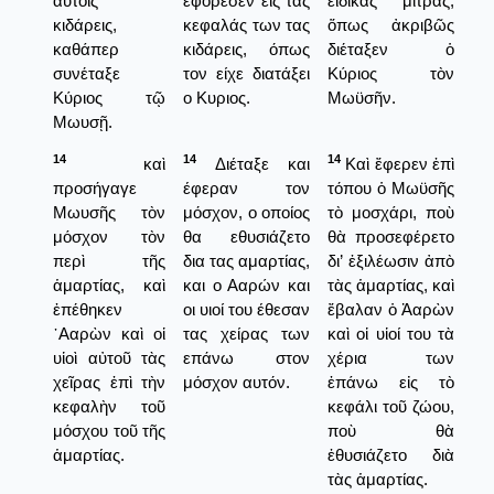
αὐτοῖς
εφόρεσεν εις τας
εἰδικὰς μίτρας,
κιδάρεις,
κεφαλάς των τας
ὅπως ἀκριβῶς
καθάπερ
κιδάρεις, όπως
διέταξεν ὁ
συνέταξε
τον είχε διατάξει
Κύριος τὸν
Κύριος τῷ
ο Κυριος.
Μωϋσῆν.
Μωυσῇ.
14
14
14
καὶ
Διέταξε και
Καὶ ἔφερεν ἐπὶ
προσήγαγε
έφεραν τον
τόπου ὁ Μωϋσῆς
Μωυσῆς τὸν
μόσχον, ο οποίος
τὸ μοσχάρι, ποὺ
μόσχον τὸν
θα εθυσιάζετο
θὰ προσεφέρετο
περὶ τῆς
δια τας αμαρτίας,
δι’ ἐξιλέωσιν ἀπὸ
ἁμαρτίας, καὶ
και ο Ααρών και
τὰς ἁμαρτίας, καὶ
ἐπέθηκεν
οι υιοί του έθεσαν
ἔβαλαν ὁ Ἀαρὼν
᾿Ααρὼν καὶ οἱ
τας χείρας των
καὶ οἱ υἱοί του τὰ
υἱοὶ αὐτοῦ τὰς
επάνω στον
χέρια των
χεῖρας ἐπὶ τὴν
μόσχον αυτόν.
ἐπάνω εἰς τὸ
κεφαλὴν τοῦ
κεφάλι τοῦ ζώου,
μόσχου τοῦ τῆς
ποὺ θὰ
ἁμαρτίας.
ἐθυσιάζετο διὰ
τὰς ἁμαρτίας.