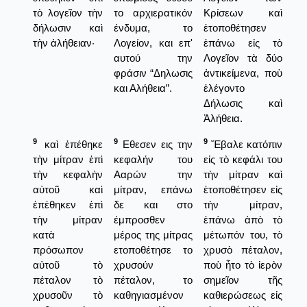
τὸ λογεῖον τὴν
το αρχιερατικόν
Κρίσεων καὶ
δήλωσιν καὶ
ένδυμα, το
ἐτοποθέτησεν
τὴν ἀλήθειαν·
Λογείον, και επ'
ἐπάνω εἰς τὸ
αυτού την
Λογεῖον τὰ δύο
φράσιν “Δηλωσις
ἀντικείμενα, ποὺ
και Αλήθεια”.
ἐλέγοντο
Δήλωσις καὶ
Ἀλήθεια.
9
9
9
καὶ ἐπέθηκε
Εθεσεν εις την
Ἔβαλε κατόπιν
τὴν μίτραν ἐπὶ
κεφαλήν του
εἰς τὸ κεφάλι του
τὴν κεφαλὴν
Ααρών την
τὴν μίτραν καὶ
αὐτοῦ καὶ
μίτραν, επάνω
ἐτοποθέτησεν εἰς
ἐπέθηκεν ἐπὶ
δε και στο
τὴν μίτραν,
τὴν μίτραν
έμπροσθεν
ἐπάνω ἀπὸ τὸ
κατὰ
μέρος της μίτρας
μέτωπόν του, τὸ
πρόσωπον
ετοποθέτησε το
χρυσὸ πέταλον,
αὐτοῦ τὸ
χρυσούν
ποὺ ἦτο τὸ ἱερὸν
πέταλον τὸ
πέταλον, το
σημεῖον τῆς
χρυσοῦν τὸ
καθηγιασμένον
καθιερώσεως εἰς