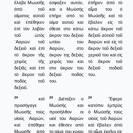
ἔλαβε Μωυσῆς
έσφαξεν αυτόν,
ἐπῆρεν ἀπὸ τὸ
ἀπὸ τοῦ
και ο Μωϋσής
αἷμα του ὁ
αἵματος αὐτοῦ
επήρε από το
Μωϋσῆς καὶ τὸ
καὶ ἐπέθηκεν
αίμα αυτού και
ἔβαλεν εἰς τὸ
ἐπὶ τὸν λοβὸν
έθεσε στο κάτω
κάτω ἄκρον τοῦ
τοῦ ὠτὸς
άκρον του δεξιού
δεξιοῦ αὐτιοῦ τοῦ
᾿Ααρὼν τοῦ
ωτίου του
Ἀαρὼν καὶ εἰς τὸ
δεξιοῦ καὶ ἐπὶ
Ααρών, στο
ἄκρον τοῦ δεξιοῦ
τὸ ἄκρον τῆς
άκρον της δεξιάς
χεριοῦ του καὶ εἰς
χειρὸς τῆς
χειρός του και
τὸ ἄκρον τοῦ
δεξιᾶς καὶ ἐπὶ
στο άκρον του
δεξιοῦ ποδιοῦ
τὸ ἄκρον τοῦ
δεξιού ποδός
του.
ποδὸς τοῦ
του.
δεξιοῦ.
24
24
24
καὶ
Διέταξεν ο
Ἔφερε
προσήγαγε
Μωϋσής και
κατόπιν ἐμπρὸς
Μωυσῆς τοὺς
προσήλθον οι
ὁ Μωϋσῆς τοὺς
υἱοὺς ᾿Ααρών,
υιοί του Ααρών
υἱοὺς τοῦ Ἀαρὼν
καὶ ἐπέθηκε
και έθεσεν από
καὶ ἔβαλεν ἀπὸ
Μωυσῆς ἀπὸ
το αίμα του κριου
τὸ αἷμα ἐκεῖνο εἰς