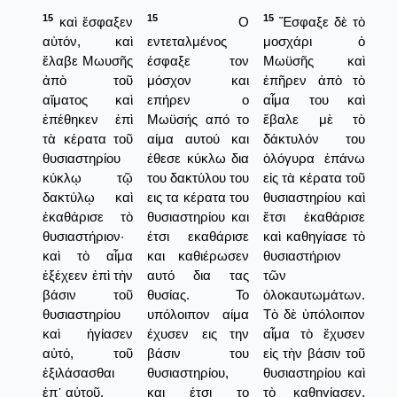
15
15
15
καὶ ἔσφαξεν
Ο
Ἔσφαξε δὲ τὸ
αὐτόν, καὶ
εντεταλμένος
μοσχάρι ὁ
ἔλαβε Μωυσῆς
έσφαξε τον
Μωϋσῆς καὶ
ἀπὸ τοῦ
μόσχον και
ἐπῆρεν ἀπὸ τὸ
αἵματος καὶ
επήρεν ο
αἷμα του καὶ
ἐπέθηκεν ἐπὶ
Μωϋσής από το
ἔβαλε μὲ τὸ
τὰ κέρατα τοῦ
αίμα αυτού και
δάκτυλόν του
θυσιαστηρίου
έθεσε κύκλω δια
ὁλόγυρα ἐπάνω
κύκλῳ τῷ
του δακτύλου του
εἰς τὰ κέρατα τοῦ
δακτύλῳ καὶ
εις τα κέρατα του
θυσιαστηρίου καὶ
ἐκαθάρισε τὸ
θυσιαστηρίου και
ἔτσι ἐκαθάρισε
θυσιαστήριον·
έτσι εκαθάρισε
καὶ καθηγίασε τὸ
καὶ τὸ αἷμα
και καθιέρωσεν
θυσιαστήριον
ἐξέχεεν ἐπὶ τὴν
αυτό δια τας
τῶν
βάσιν τοῦ
θυσίας. Το
ὁλοκαυτωμάτων.
θυσιαστηρίου
υπόλοιπον αίμα
Τὸ δὲ ὑπόλοιπον
καὶ ἡγίασεν
έχυσεν εις την
αἷμα τὸ ἔχυσεν
αὐτό, τοῦ
βάσιν του
εἰς τὴν βάσιν τοῦ
ἐξιλάσασθαι
θυσιαστηρίου,
θυσιαστηρίου καὶ
ἐπ᾿ αὐτοῦ.
και έτσι το
τὸ καθηγίασεν,