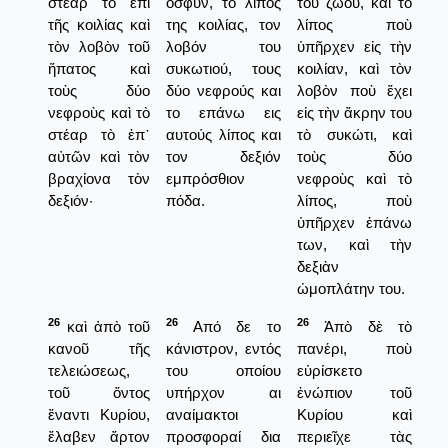
στέαρ τὸ ἐπὶ
οσφύν, το λίπος
τοῦ ζώου, καὶ τὸ
τῆς κοιλίας καὶ
της κοιλίας, τον
λίπος ποὺ
τὸν λοβὸν τοῦ
λοβόν του
ὑπῆρχεν εἰς τὴν
ἥπατος καὶ
συκωτιού, τους
κοιλίαν, καὶ τὸν
τοὺς δύο
δύο νεφρούς και
λοβὸν ποὺ ἔχει
νεφροὺς καὶ τὸ
το επάνω εις
εἰς τὴν ἄκρην του
στέαρ τὸ ἐπ᾿
αυτούς λίπος και
τὸ συκώτι, καὶ
αὐτῶν καὶ τὸν
τον δεξιόν
τοὺς δύο
βραχίονα τὸν
εμπρόσθιον
νεφροὺς καὶ τὸ
δεξιόν·
πόδα.
λίπος, ποὺ
ὑπῆρχεν ἐπάνω
των, καὶ τὴν
δεξιὰν
ὠμοπλάτην του.
26
26
26
καὶ ἀπὸ τοῦ
Από δε το
Ἀπὸ δὲ τὸ
κανοῦ τῆς
κάνιστρον, εντός
πανέρι, ποὺ
τελειώσεως,
του οποίου
εὑρίσκετο
τοῦ ὄντος
υπήρχον αι
ἐνώπιον τοῦ
ἔναντι Κυρίου,
αναίμακτοι
Κυρίου καὶ
ἔλαβεν ἄρτον
προσφοραί δια
περιεῖχε τὰς