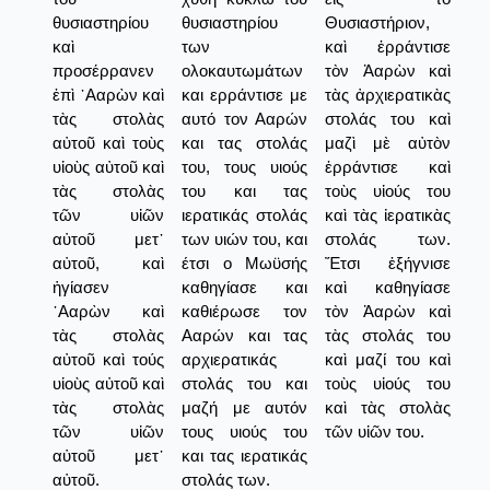
θυσιαστηρίου
θυσιαστηρίου
Θυσιαστήριον,
καὶ
των
καὶ ἐρράντισε
προσέρρανεν
ολοκαυτωμάτων
τὸν Ἀαρὼν καὶ
ἐπὶ ᾿Ααρὼν καὶ
και ερράντισε με
τὰς ἀρχιερατικὰς
τὰς στολὰς
αυτό τον Ααρών
στολάς του καὶ
αὐτοῦ καὶ τοὺς
και τας στολάς
μαζὶ μὲ αὐτὸν
υἱοὺς αὐτοῦ καὶ
του, τους υιούς
ἐρράντισε καὶ
τὰς στολὰς
του και τας
τοὺς υἱούς του
τῶν υἱῶν
ιερατικάς στολάς
καὶ τὰς ἰερατικὰς
αὐτοῦ μετ᾿
των υιών του, και
στολάς των.
αὐτοῦ, καὶ
έτσι ο Μωϋσής
Ἔτσι ἐξήγνισε
ἡγίασεν
καθηγίασε και
καὶ καθηγίασε
᾿Ααρὼν καὶ
καθιέρωσε τον
τὸν Ἀαρὼν καὶ
τὰς στολὰς
Ααρών και τας
τὰς στολάς του
αὐτοῦ καὶ τούς
αρχιερατικάς
καὶ μαζί του καὶ
υἱοὺς αὐτοῦ καὶ
στολάς του και
τοὺς υἱούς του
τὰς στολὰς
μαζή με αυτόν
καὶ τὰς στολὰς
τῶν υἱῶν
τους υιούς του
τῶν υἱῶν του.
αὐτοῦ μετ᾿
και τας ιερατικάς
αὐτοῦ.
στολάς των.