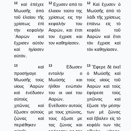
12
12
12
καὶ ἐπέχεε
Εχυσεν από το
Καὶ ἔχυσεν ὁ
Μωυσῆς ἀπὸ
έλαιον τούτο της
Μωϋσῆς ἀπὸ τὸ
τοῦ ἐλαίου τῆς
χρίσεως εις την
λάδι τῆς χρίσεως
χρίσεως ἐπὶ
κεφαλήν του
ἐπάνω εἰς τὸ
τὴν κεφαλὴν
Ααρών, και έτσι
κεφάλι τοῦ
᾿Ααρὼν καὶ
τον έχρισε και
Ἀαρὼν καὶ ἔτσι
ἔχρισεν αὐτὸν
τον καθηγίασεν.
τὸν ἔχρισε καὶ
καὶ ἡγίασεν
τὸν καθηγίασεν.
αὐτόν.
13
13
13
καὶ
Εδωσεν
Ἔφερε δὲ ἐκεῖ
προσήγαγε
εντολήν ο
ὁ Μωϋσῆς καὶ
Μωυσῆς τοὺς
Μωϋσής και
τοὺς υἱοὺς τοῦ
υἱους ᾿Ααρὼν
ήλθον ενώπιόν
Ἀαρὼν καὶ τοὺς
καὶ ἐνέδυσεν
του οι υιοί του
ἐφόρεσε τοὺς
αὐτοὺς
Ααρών.
χιτῶνας καὶ
χιτῶνας καί
Ενέδυσεν αυτούς
ἔζωσε τὴν μέσην
ἔζωσεν αὐτοὺς
με τους χιτώνας,
των μὲ ζώνας
ζώνας καὶ
τους έζωσε με
καὶ ἔβαλεν εἰς τὸ
περιέθηκεν
τας ζώνας και
κεφάλι των τὰς