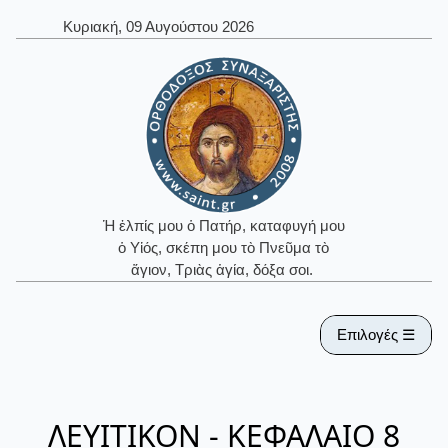
Κυριακή, 09 Αυγούστου 2026
Ἡ ἐλπίς μου ὁ Πατήρ, καταφυγή μου
ὁ Υἱός, σκέπη μου τὸ Πνεῦμα τὸ
ἅγιον, Τριὰς ἁγία, δόξα σοι.
Επιλογές ☰
ΛΕΥΙΤΙΚΟΝ - ΚΕΦΑΛΑΙΟ 8