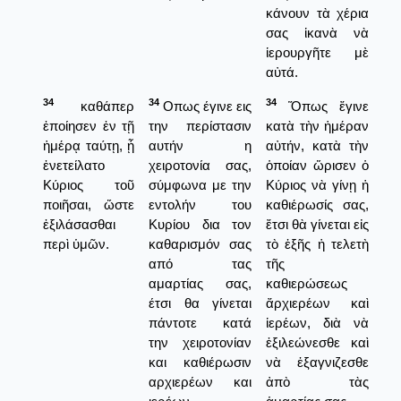
κάνουν τὰ χέρια
σας ἱκανὰ νὰ
ἱερουργῆτε μὲ
αὐτά.
34
34
34
καθάπερ
Οπως έγινε εις
Ὅπως ἔγινε
ἐποίησεν ἐν τῇ
την περίστασιν
κατὰ τὴν ἡμέραν
ἡμέρᾳ ταύτῃ, ᾗ
αυτήν η
αὐτήν, κατὰ τὴν
ἐνετείλατο
χειροτονία σας,
ὁποίαν ὥρισεν ὁ
Κύριος τοῦ
σύμφωνα με την
Κύριος νὰ γίνῃ ἡ
ποιῆσαι, ὥστε
εντολήν του
καθιέρωσίς σας,
ἐξιλάσασθαι
Κυρίου δια τον
ἔτσι θὰ γίνεται εἰς
περὶ ὑμῶν.
καθαρισμόν σας
τὸ ἑξῆς ἡ τελετὴ
από τας
τῆς
αμαρτίας σας,
καθιερώσεως
έτσι θα γίνεται
ἄρχιερέων καὶ
πάντοτε κατά
ἱερέων, διὰ νὰ
την χειροτονίαν
ἐξιλεώνεσθε καὶ
και καθιέρωσιν
νὰ ἑξαγνιζεσθε
αρχιερέων και
ἀπὸ τὰς