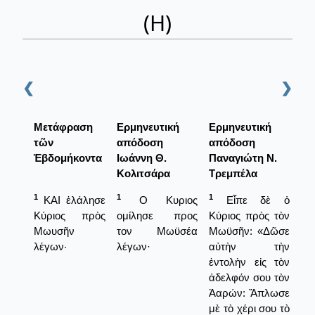
(Η)
❮
❯
Μετάφραση
Ερμηνευτική
Ερμηνευτική
τῶν
απόδοση
απόδοση
Ἑβδομήκοντα
Ιωάννη Θ.
Παναγιώτη Ν.
Κολιτσάρα
Τρεμπέλα
1
1
1
ΚΑΙ ἐλάλησε
Ο Κυριος
Εἶπε δὲ ὁ
Κύριος πρὸς
ομίλησε προς
Κύριος πρὸς τὸν
Μωυσῆν
τον Μωϋσέα
Μωϋσῆν: «Δῶσε
λέγων·
λέγων·
αὐτὴν τὴν
ἐντολὴν εἰς τὸν
ἀδελφόν σου τὸν
Ἀαρών: Ἄπλωσε
μὲ τὸ χέρι σου τὸ