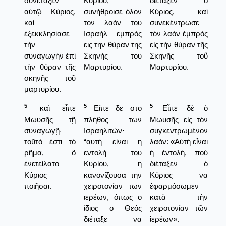
συνέταξεν
Κυρίου,
διέταξεν ὁ
αὐτῷ Κύριος,
συνήθροισε όλον
Κύριος, καὶ
καὶ
τον λαόν του
συνεκέντρωσε
ἐξεκκλησίασε
Ισραήλ εμπρός
τὸν λαὸν ἐμπρὸς
τὴν
εις την θύραν της
εἰς τὴν θύραν τῆς
συναγωγὴν ἐπὶ
Σκηνής του
Σκηνῆς τοΰ
τὴν θύραν τῆς
Μαρτυρίου.
Μαρτυρίου.
σκηνῆς τοῦ
μαρτυρίου.
5
5
5
καὶ εἶπε
Είπε δε στο
Εἶπε δὲ ὁ
Μωυσῆς τῇ
πλήθος των
Μωυσῆς εἰς τὸν
συναγωγῇ·
Ισραηλιτών·
συγκεντρωμένον
τοῦτό ἐστι τὸ
“αυτή είναι η
λαόν: «Αὐτὴ εἶναι
ρῆμα, ὃ
εντολή του
ἡ ἐντολή, ποὺ
ἐνετείλατο
Κυρίου, η
διέταξεν ὁ
Κύριος
κανονίζουσα την
Κύριος να
ποιῆσαι.
χειροτονίαν των
ἐφαρμόσωμεν
ιερέων, όπως ο
κατὰ τὴν
ίδιος ο Θεός
χειροτονίαν τῶν
διέταξε να
ἱερέων».