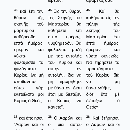
ιερέων.
ἁμαρτίας σας.
35
35
35
καὶ ἐπὶ τὴν
Εις την θύραν
Καὶ θὰ
θύραν τῆς
της Σκηνής του
καθήσετε εἰς τὴν
σκηνῆς τοῦ
Μαρτυρίου θα
πύλην τῆς
μαρτυρίου
καθήσετε επί
Σκηνῆς τοῦ
καθήσεσθε
επτά ημέρας,
Μαρτυρίου ἐπὶ
ἑπτὰ ἡμέρας,
νυχθημερόν. Θα
ἑπτὰ ἡμέρας,
ἡμέραν καὶ
φυλάξετε μαζή
ἡμέραν καὶ
νύκτα·
με τας εντολάς
νύκτα συνεχῶς.
φυλάξεσθε τὰ
του Κυρίου και
Νὰ τηρήσετε τὰ
φυλάγματα
αυτήν την
προστάγματα
Κυρίου, ἵνα μὴ
εντολήν, δια να
τοῦ Κυρίου, διὰ
ἀποθάνητε·
μη τιμωρηθήτε
νὰ μὴ
οὕτω γὰρ
με θάνατον. Διότι
θανατωθῆτε,
ἐνετείλατό μοι
έτσι με διέταξεν
διότι ἔτσι μὲ
Κύριος ὁ Θεός.
ο Κυριος να
διέταξεν ὁ
κάνετε”.
Θεός».
36
36
36
καὶ ἐποίησεν
Ο Ααρών και
Καὶ ἐτήρησεν
᾿Ααρὼν καὶ οἱ
οι υιοί αυτού
ὁ Ἀαρὼν καὶ οἱ