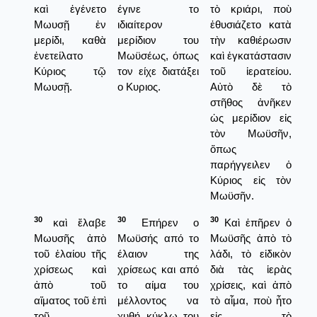
καὶ ἐγένετο
έγινε το
τὸ κριάρι, ποὺ
Μωυσῇ ἐν
ιδιαίτερον
ἐθυσιάζετο κατὰ
μερίδι, καθὰ
μερίδιον του
τὴν καθιέρωσιν
ἐνετείλατο
Μωϋσέως, όπως
καὶ ἐγκατάστασιν
Κύριος τῷ
τον είχε διατάξει
τοῦ ἱερατείου.
Μωυσῇ.
ο Κυριος.
Αὐτὸ δὲ τὸ
στῆθος ἀνῆκεν
ὡς μερίδιον εἰς
τὸν Μωϋσῆν,
ὅπως
παρήγγειλεν ὁ
Κύριος εἰς τὸν
Μωϋσῆν.
30
30
30
καὶ ἔλαβε
Επήρεν ο
Καὶ ἐπῆρεν ὁ
Μωυσῆς ἀπὸ
Μωϋσής από το
Μωϋσῆς ἀπὸ τὸ
τοῦ ἐλαίου τῆς
έλαιον της
λάδι, τὸ εἰδικὸν
χρίσεως καὶ
χρίσεως και από
διὰ τὰς ἱερὰς
ἀπὸ τοῦ
το αίμα του
χρίσεις, καὶ ἀπὸ
αἵματος τοῦ ἐπὶ
μέλλοντος να
τὸ αἷμα, ποὺ ἦτο
τοῦ
χυθή κύκλω του
εἰς τὸ