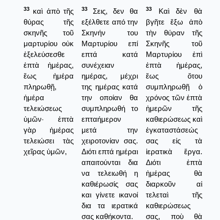
33
33
33
καὶ ἀπὸ τῆς
Σεις, δεν θα
Καὶ δὲν θὰ
θύρας τῆς
εξέλθετε από την
βγῆτε ἔξω ἀπὸ
σκηνῆς τοῦ
Σκηνήν του
τὴν θύραν τῆς
μαρτυρίου οὐκ
Μαρτυρίου επί
Σκηνῆς τοῦ
ἐξελεύσεσθε
επτά κατά
Μαρτυρίου ἐπὶ
ἑπτὰ ἡμέρας,
συνέχειαν
ἑπτὰ ἡμέρας,
ἕως ἡμέρα
ημέρας, μέχρι
ἕως ὅτου
πληρωθῇ,
της ημέρας κατά
συμπληρωθῇ ὁ
ἡμέρα
την οποίαν θα
χρόνος τῶν ἑπτὰ
τελειώσεως
συμπληρωθή το
ἡμερῶν τῆς
ὑμῶν· ἑπτὰ
επταήμερον
καθιερώσεως καὶ
γὰρ ἡμέρας
μετά την
ἐγκαταστάσεώς
τελειώσει τὰς
χειροτονίαν σας.
σας εἰς τὰ
χεῖρας ὑμῶν,
Διότι επτά ημέραι
ἱερατικὰ ἔργα.
απαιτούνται δια
Διότι ἑπτὰ
να τελειωθή η
ἡμέρας θὰ
καθιέρωσίς σας
διαρκοῦν αἱ
και γίνετε ικανοί
τελεταὶ τῆς
δια τα ιερατικά
καθιερώσεως
σας καθήκοντα.
σας, ποὺ θὰ