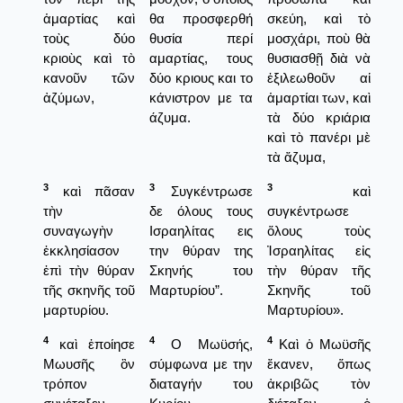
ἁμαρτίας καὶ
θα προσφερθή
σκεύη, καὶ τὸ
τοὺς δύο
θυσία περί
μοσχάρι, ποὺ θὰ
κριοὺς καὶ τὸ
αμαρτίας, τους
θυσιασθῇ διὰ νὰ
κανοῦν τῶν
δύο κριους και το
ἐξιλεωθοῦν αἱ
ἀζύμων,
κάνιστρον με τα
ἁμαρτίαι των, καὶ
άζυμα.
τὰ δύο κριάρια
καὶ τὸ πανέρι μὲ
τὰ ἄζυμα,
3
3
3
καὶ πᾶσαν
Συγκέντρωσε
καὶ
τὴν
δε όλους τους
συγκέντρωσε
συναγωγὴν
Ισραηλίτας εις
ὅλους τοὺς
ἐκκλησίασον
την θύραν της
Ἰσραηλίτας εἰς
ἐπὶ τὴν θύραν
Σκηνής του
τὴν θύραν τῆς
τῆς σκηνῆς τοῦ
Μαρτυρίου”.
Σκηνῆς τοῦ
μαρτυρίου.
Μαρτυρίου».
4
4
4
καὶ ἐποίησε
Ο Μωϋσής,
Καὶ ὁ Μωϋσῆς
Μωυσῆς ὃν
σύμφωνα με την
ἔκανεν, ὅπως
τρόπον
διαταγήν του
ἀκριβῶς τὸν