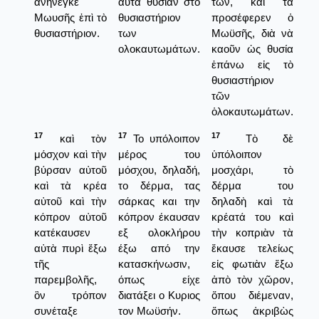
ἀνήνεγκε
αυτά θυσίαν στο
των, καὶ τὰ
Μωυσῆς ἐπὶ τὸ
θυσιαστήριον
προσέφερεν ὁ
θυσιαστήριον.
των
Μωϋσῆς, διὰ νὰ
ολοκαυτωμάτων.
καοῦν ὡς θυσία
ἐπάνω εἰς τὸ
θυσιαστήριον
τῶν
ὁλοκαυτωμάτων.
17
17
17
καὶ τὸν
Το υπόλοιπον
Τὸ δὲ
μόσχον καὶ τὴν
μέρος του
ὑπόλοιπον
βύρσαν αὐτοῦ
μόσχου, δηλαδή,
μοσχάρι, τὸ
καὶ τὰ κρέα
το δέρμα, τας
δέρμα του
αὐτοῦ καὶ τὴν
σάρκας και την
δηλαδὴ καὶ τὰ
κόπρον αὐτοῦ
κόπρον έκαυσαν
κρέατά του καὶ
κατέκαυσεν
εξ ολοκλήρου
τὴν κοπριὰν τὰ
αὐτὰ πυρὶ ἔξω
έξω από την
ἔκαυσε τελείως
τῆς
κατασκήνωσιν,
εἰς φωτιὰν ἔξω
παρεμβολῆς,
όπως είχε
ἀπὸ τὸν χῶρον,
ὃν τρόπον
διατάξει ο Κυριος
ὅπου διέμεναν,
συνέταξε
τον Μωϋσήν.
ὅπως ἀκριβὼς