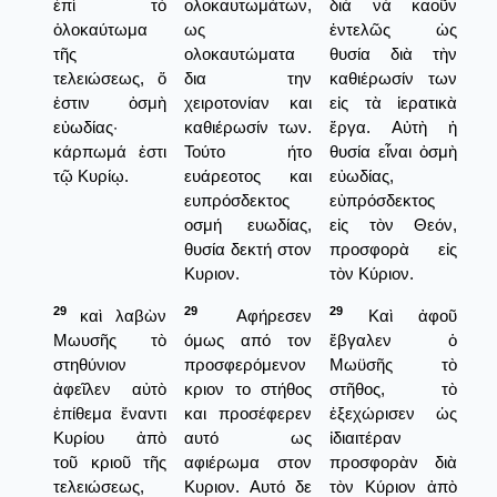
ἐπὶ τὸ
ολοκαυτωμάτων,
διὰ νὰ καοῦν
ὁλοκαύτωμα
ως
ἐντελῶς ὡς
τῆς
ολοκαυτώματα
θυσία διὰ τὴν
τελειώσεως, ὅ
δια την
καθιέρωσίν των
ἐστιν ὀσμὴ
χειροτονίαν και
εἰς τὰ ἱερατικὰ
εὐωδίας·
καθιέρωσίν των.
ἔργα. Αὐτὴ ἡ
κάρπωμά ἐστι
Τούτο ήτο
θυσία εἶναι ὀσμὴ
τῷ Κυρίῳ.
ευάρεοτος και
εὐωδίας,
ευπρόσδεκτος
εὐπρόσδεκτος
οσμή ευωδίας,
εἰς τὸν Θεόν,
θυσία δεκτή στον
προσφορὰ εἰς
Κυριον.
τὸν Κύριον.
29
29
29
καὶ λαβὼν
Αφήρεσεν
Καὶ ἀφοῦ
Μωυσῆς τὸ
όμως από τον
ἔβγαλεν ὁ
στηθύνιον
προσφερόμενον
Μωϋσῆς τὸ
ἀφεῖλεν αὐτὸ
κριον το στήθος
στῆθος, τὸ
ἐπίθεμα ἔναντι
και προσέφερεν
ἐξεχώρισεν ὡς
Κυρίου ἀπὸ
αυτό ως
ἰδιαιτέραν
τοῦ κριοῦ τῆς
αφιέρωμα στον
προσφορὰν διὰ
τελειώσεως,
Κυριον. Αυτό δε
τὸν Κύριον ἀπὸ