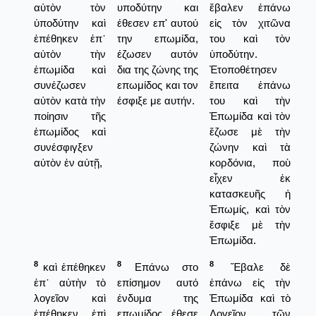
αὐτὸν τὸν
υποδύτην και
ἔβαλεν ἐπάνω
ὑποδύτην καὶ
έθεσεν επ' αυτού
εἰς τὸν χιτῶνα
ἐπέθηκεν ἐπ᾿
την επωμίδα,
του καὶ τὸν
αὐτὸν τὴν
έζωσεν αυτόν
ὑποδύτην.
ἐπωμίδα καὶ
δια της ζώνης της
Ἐτοποθέτησεν
συνέζωσεν
επωμίδος και τον
ἔπειτα ἐπάνω
αὐτὸν κατὰ τὴν
έσφιξε με αυτήν.
του καὶ τὴν
ποίησιν τῆς
Ἐπωμίδα καὶ τὸν
ἐπωμίδος καὶ
ἔζωσε μὲ τὴν
συνέσφιγξεν
ζώνην καὶ τὰ
αὐτὸν ἐν αὐτῇ,
κορδόνια, ποὺ
εἶχεν ἐκ
κατασκευῆς ἡ
Ἐπωμίς, καὶ τὸν
ἔσφιξε μὲ τὴν
Ἐπωμίδα.
8
8
8
καὶ ἐπέθηκεν
Επάνω στο
Ἔβαλε δὲ
ἐπ᾿ αὐτὴν τὸ
επίσημον αυτό
ἐπάνω εἰς τὴν
λογεῖον καὶ
ένδυμα της
Ἐπωμίδα καὶ τὸ
ἐπέθηκεν ἐπὶ
επωμίδος έθεσε
Λογεῖον τῶν