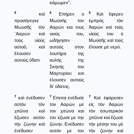
κάμωμεν”.
6
6
6
καὶ
Επήρεν ο
Καὶ ἔφερεν
προσήνεγκε
Μωϋσής τον
ἐμπρὸς τὸν
Μωυσῆς τὸν
Ααρών και τους
Ἀαρὼν καὶ τοὺς
᾿Ααρὼν καὶ
υιούς του,
υἱούς του ὁ
τοὺς υἱοὺς
ωδήγησεν
Μωϋσῆς καὶ τοὺς
αὐτοῦ, καὶ
αυτούς στον
ἔλουσε μὲ νερό.
ἔλουσεν
λουτήρα της
αὐτοὺς ὕδατι·
αυλής της
Σκηνής του
Μαρτυρίου και
έλουσεν αυτούς
δι' ύδατος.
7
7
7
καὶ ἐνέδυσεν
Επειτα ενέδυσε
Καὶ ἐφόρεσεν
αὐτὸν τὸν
τον Ααρών με
εἰς τὸν Ἀαρὼν
χιτῶνα καὶ
τον χιτώνα και
τὸν ἐσωτερικὸν
ἔζωσεν αὐτὸν
τον έζωσε με την
χιτῶνα καὶ ἔζωσε
τὴν ζώνην καὶ
ζώνην. Ενέδυσεν
τὴν μέσην του μὲ
ἐνέδυσεν
αυτόν με τον
τὴν ζώνην καὶ