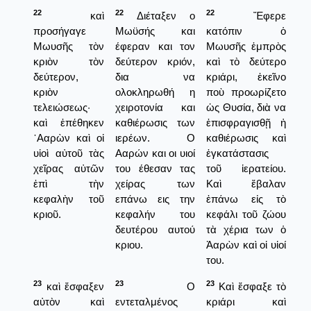
22
22
22
καὶ
Διέταξεν ο
Ἔφερε
προσήγαγε
Μωϋσής και
κατόπιν ὁ
Μωυσῆς τὸν
έφεραν και τον
Μωυσῆς ἐμπρὸς
κριὸν τὸν
δεύτερον κριόν,
καὶ τὸ δεύτερο
δεύτερον,
δια να
κριάρι, ἐκεῖνο
κριὸν
ολοκληρωθή η
ποὺ προωρίζετο
τελειώσεως·
χειροτονία και
ὡς Θυσία, διὰ να
καὶ ἐπέθηκεν
καθιέρωσις των
ἐπισφραγισθῇ ἡ
᾿Ααρὼν καὶ οἱ
ιερέων. Ο
καθιέρωσις καὶ
υἱοὶ αὐτοῦ τὰς
Ααρών και οι υιοί
ἐγκατάστασις
χεῖρας αὐτῶν
του έθεσαν τας
τοῦ ἱερατείου.
ἐπὶ τὴν
χείρας των
Καὶ ἔβαλαν
κεφαλὴν τοῦ
επάνω εις την
ἐπάνω εἰς τὸ
κριοῦ.
κεφαλήν του
κεφάλι τοῦ ζώου
δευτέρου αυτού
τὰ χέρια των ὁ
κριου.
Ἀαρὼν καὶ οἱ υἱοί
του.
23
23
23
καὶ ἔσφαξεν
Ο
Καὶ ἔσφαξε τὸ
αὐτὸν καὶ
εντεταλμένος
κριάρι καὶ