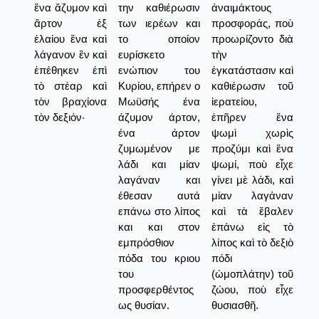
ἕνα ἄζυμον καὶ
την καθιέρωσιν
ἀναιμάκτους
ἄρτον ἐξ
των ιερέων και
προσφοράς, ποὺ
ἐλαίου ἕνα καὶ
το οποίον
προωρίζοντο διὰ
λάγανον ἓν καὶ
ευρίσκετο
τὴν
ἐπέθηκεν ἐπὶ
ενώπιον του
ἐγκατάστασιν καὶ
τὸ στέαρ καὶ
Κυρίου, επήρεν ο
καθιέρωσιν τοῦ
τὸν βραχίονα
Μωϋσής ένα
ἱερατείου,
τὸν δεξιόν·
άζυμον άρτον,
ἐπῆρεν ἕνα
ένα άρτον
ψωμὶ χωρὶς
ζυμωμένον με
προζύμι καὶ ἕνα
λάδι και μίαν
ψωμί, ποὺ εἶχε
λαγάναν και
γίνει μὲ λάδι, καὶ
έθεσαν αυτά
μίαν λαγάναν
επάνω στο λίπος
καὶ τὰ ἔβαλεν
και και στον
ἐπάνω εἰς τὸ
εμπρόσθιον
λίπος καὶ τὸ δεξιὸ
πόδα του κριου
πόδι
του
(ὠμοπλάτην) τοῦ
προσφερθέντος
ζώου, ποὺ εἶχε
ως θυσίαν.
θυσιασθῆ.