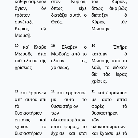
καθηγιασμένον
στον Κυριον,
τὸν Κύριον,
ἅγιον, ὃν
όπως είχε
ὅπως ἀκριβῶς
τρόπον
διατάξει αυτόν ο
διέταξεν ὁ
συνέταξε
Θεός.
Κύριος τὸν
Κύριος τῷ
Μωϋσῆν.
Μωυσῇ.
10
10
10
καὶ ἔλαβε
Ελαβεν ο
Ἐπῆρε
Μωυσῆς ἀπὸ
Μωϋσής από το
κατόπιν ὁ
τοῦ ἐλαίου τῆς
έλαιον της
Μωϋσῆς ἀπὸ τὸ
χρίσεως
χρίσεως,
λάδι, τὸ εἰδικὸν
διὰ τὰς ἱερὰς
χρίσεις,
11
11
11
καὶ ἔρρανεν
και ερράντισε
καὶ ἐρράντισε
ἀπ᾿ αὐτοῦ ἐπὶ
με αυτό το
μὲ αὐτὸ ἑπτὰ
τὸ
θυσιαστήριον
φορὲς τὸ
θυσιαστήριον
των
θυσιαστήριον
ἑπτάκις καὶ
ολοκαυτωμάτων
τῶν
ἔχρισε τὸ
επτά φοράς, το
ὁλοκαυτωμάτων
θυσιαστήριον
έχρισε και έτσι
καὶ ἔχρισε μὲ τὸ