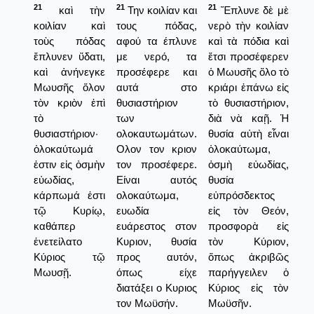
21
21
21
καὶ τὴν
Την κοιλίαν και
Ἔπλυνε δὲ μὲ
κοιλίαν καὶ
τους πόδας,
νερὸ τὴν κοιλίαν
τοὺς πόδας
αφού τα έπλυνε
καὶ τὰ πόδια καὶ
ἔπλυνεν ὕδατι,
με νερό, τα
ἔτσι προσέφερεν
καὶ ἀνήνεγκε
προσέφερε και
ὁ Μωυσῆς ὅλο τὸ
Μωυσῆς ὅλον
αυτά στο
κριάρι ἐπάνω εἰς
τὸν κριὸν ἐπὶ
θυσιαστήριον
τὸ θυσιαστήριον,
τὸ
των
διὰ νὰ καῇ. Ἡ
θυσιαστήριον·
ολοκαυτωμάτων.
θυσία αὐτὴ εἶναι
ὁλοκαύτωμά
Ολον τον κριον
ὁλοκαύτωμα,
ἐστιν εἰς ὀσμὴν
τον προσέφερε.
ὀσμὴ εὐωδίας,
εὐωδίας,
Είναι αυτός
θυσία
κάρπωμά ἐστι
ολοκαύτωμα,
εὐπρόσδεκτος
τῷ Κυρίῳ,
ευωδία
εἰς τὸν Θεόν,
καθάπερ
ευάρεστος στον
προσφορὰ εἰς
ἐνετείλατο
Κυριον, θυσία
τὸν Κύριον,
Κύριος τῷ
προς αυτόν,
ὅπως ἀκριβῶς
Μωυσῇ.
όπως είχε
παρήγγειλεν ὁ
διατάξει ο Κυριος
Κύριος εἰς τὸν
τον Μωϋσήν.
Μωϋσῆν.