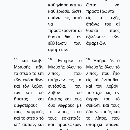
καθηγίασε και το
ὥστε νὰ
καθιέρωσε, ώστε
προσφέρωνται
επάνω εις αυτό
εἰς τὸ ἑξῆς
να
ἐπάνω του αἱ
προσφέρονται αι
θυσίαι πρὸς
θυσίαι δια την
ἐξιλέωσιν τῶν
εξιλέωσιν των
ἁμαρτιῶν.
αμαρτιών.
16
16
16
καὶ ἔλαβε
Επήρεν ο
Ἐπῆρε δὲ ὁ
Μωυσῆς πᾶν
Μωϋσής όλον το
Μωϋσῆς ὅλον τὸ
τὸ στέαρ τὸ ἐπὶ
λίπος, που
λίπος, ποὺ ἦτο
τῶν ἐνδοσθίων
υπήρχεν εις τα
εἰς τὰ ἐντόσθια,
καὶ τὸν λοβὸν
εντόσθια, τον
καὶ τὸν λοβόν,
τὸν ἐπὶ τοῦ
λοβόν του
ποὺ ἔχει εἰς τὴν
ἥπατος καὶ
ήπατος και τους
ἄκρην του τὸ
ἀμφοτέρους
δύο νεφρούς με
συκώτι, καὶ τοὺς
τοὺς νεφροὺς
το λίπος που
δύο νεφροὺς καὶ
καὶ τὸ στέαρ τὸ
τους εσκέπαζε,
τὸ λίπος, ποὺ
ἐπ᾿ αὐτῶν, καὶ
και προσέφερεν
ὑπάρχει ἐπάνω