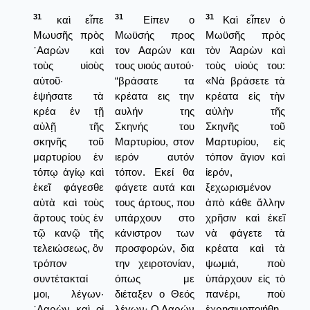
31
31
31
καὶ εἶπε
Είπεν ο
Καὶ εἶπεν ὁ
Μωυσῆς πρὸς
Μωϋσής προς
Μωϋσῆς πρὸς
᾿Ααρὼν καὶ
τον Ααρών και
τὸν Ἀαρὼν καὶ
τοὺς υἱοὺς
τους υιούς αυτού·
τοὺς υἱούς του:
αὐτοῦ·
“βράσατε τα
«Νὰ βράσετε τὰ
ἑψήσατε τὰ
κρέατα εις την
κρέατα εἰς τὴν
κρέα ἐν τῇ
αυλήν της
αὐλὴν τῆς
αὐλῇ τῆς
Σκηνής του
Σκηνῆς τοῦ
σκηνῆς τοῦ
Μαρτυρίου, στον
Μαρτυρίου, εἰς
μαρτυρίου ἐν
ιερόν αυτόν
τόπον ἅγιον καὶ
τόπῳ ἁγίῳ καὶ
τόπον. Εκεί θα
ἱερόν,
ἐκεῖ φάγεσθε
φάγετε αυτά και
ξεχωρισμένον
αὐτὰ καὶ τοὺς
τους άρτους, που
ἀπὸ κάθε ἄλλην
ἄρτους τοὺς ἐν
υπάρχουν στο
χρῆσιν καὶ ἐκεῖ
τῷ κανῷ τῆς
κάνιστρον των
νὰ φάγετε τὰ
τελειώσεως, ὃν
προσφορών, δια
κρέατα καὶ τὰ
τρόπον
την χειροτονίαν,
ψωμιά, ποὺ
συντέτακταί
όπως με
ὑπάρχουν εἰς τὸ
μοι, λέγων·
διέταξεν ο Θεός
πανέρι, ποὺ
᾿Ααρὼν καὶ οἱ
λέγων· Ο Ααρών
ἐχρησιμοποιήθη