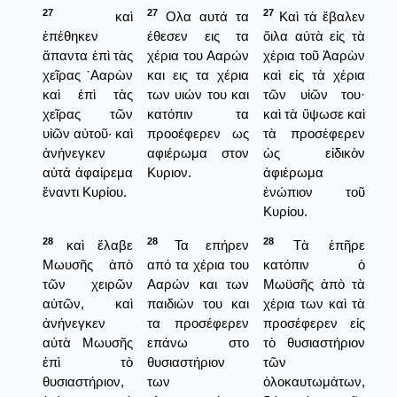
27
27
27
καὶ
Ολα αυτά τα
Καὶ τὰ ἔβαλεν
ἐπέθηκεν
έθεσεν εις τα
ὅιλα αὐτὰ εἰς τὰ
ἅπαντα ἐπὶ τὰς
χέρια του Ααρών
χέρια τοῦ Ἀαρὼν
χεῖρας ᾿Ααρὼν
και εις τα χέρια
καὶ εἰς τὰ χέρια
καὶ ἐπὶ τὰς
των υιών του και
τῶν υἱῶν του·
χεῖρας τῶν
κατόπιν τα
καὶ τὰ ὕψωσε καὶ
υἱῶν αὐτοῦ· καὶ
προοέφερεν ως
τὰ προσέφερεν
ἀνήνεγκεν
αφιέρωμα στον
ὡς εἰδικὸν
αὐτά ἀφαίρεμα
Κυριον.
ἀφιέρωμα
ἔναντι Κυρίου.
ἐνώπιον τοῦ
Κυρίου.
28
28
28
καὶ ἔλαβε
Τα επήρεν
Τὰ ἐπῆρε
Μωυσῆς ἀπὸ
από τα χέρια του
κατόπιν ὁ
τῶν χειρῶν
Ααρών και των
Μωϋσῆς ἀπὸ τὰ
αὐτῶν, καὶ
παιδιών του και
χέρια των καὶ τὰ
ἀνήνεγκεν
τα προσέφερεν
προσέφερεν εἰς
αὐτὰ Μωυσῆς
επάνω στο
τὸ θυσιαστήριον
ἐπὶ τὸ
θυσιαστήριον
τῶν
θυσιαστήριον,
των
ὁλοκαυτωμάτων,