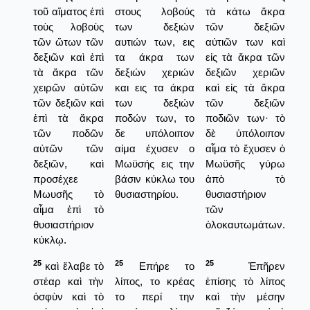
τοῦ αἵματος ἐπὶ
στους λοβούς
τὰ κάτω ἄκρα
τοὺς λοβοὺς
των δεξιών
τῶν δεξιῶν
τῶν ὤτων τῶν
αυτιών των, εις
αὐτιῶν των καὶ
δεξιῶν καὶ ἐπὶ
τα άκρα των
εἰς τὰ ἄκρα τῶν
τὰ ἄκρα τῶν
δεξιών χεριών
δεξιῶν χεριῶν
χειρῶν αὐτῶν
και εις τα άκρα
καὶ εἰς τὰ ἄκρα
τῶν δεξιῶν καὶ
των δεξιών
τῶν δεξιῶν
ἐπὶ τὰ ἄκρα
ποδών των, το
ποδιῶν των· τὸ
τῶν ποδῶν
δε υπόλοιπον
δὲ ὑπόλοιπον
αὐτῶν τῶν
αίμα έχυσεν ο
αἷμα τὸ ἔχυσεν ὁ
δεξιῶν, καὶ
Μωϋσής εις την
Μωϋσῆς γύρω
προσέχεε
βάσιν κύκλω του
ἀπὸ τὸ
Μωυσῆς τὸ
θυσιαστηρίου.
θυσιαστήριον
αἷμα ἐπὶ τὸ
τῶν
θυσιαστήριον
ὁλοκαυτωμάτων.
κύκλῳ.
25
25
25
καὶ ἔλαβε τὸ
Επήρε το
Ἐπῆρεν
στέαρ καὶ τὴν
λίπος, το κρέας
ἐπίσης τὸ λίπος
ὀσφὺν καὶ τὸ
το περί την
καὶ τὴν μέσην