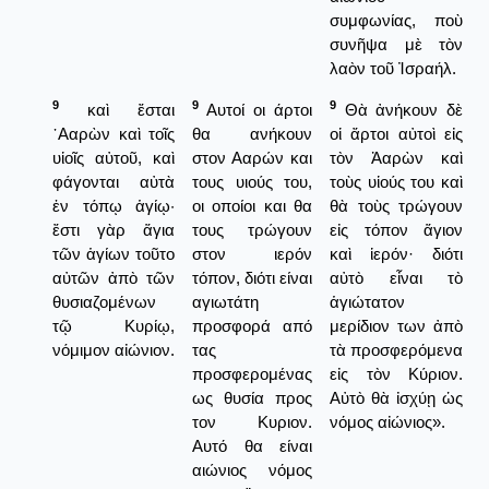
συμφωνίας, ποὺ
συνῆψα μὲ τὸν
λαὸν τοῦ Ἰσραήλ.
9
9
9
καὶ ἔσται
Αυτοί οι άρτοι
Θὰ ἀνήκουν δὲ
᾿Ααρὼν καὶ τοῖς
θα ανήκουν
οἱ ἄρτοι αὐτοὶ εἰς
υἱοῖς αὐτοῦ, καὶ
στον Ααρών και
τὸν Ἀαρὼν καὶ
φάγονται αὐτὰ
τους υιούς του,
τοὺς υἱούς του καὶ
ἐν τόπῳ ἁγίῳ·
οι οποίοι και θα
θὰ τοὺς τρώγουν
ἔστι γὰρ ἅγια
τους τρώγουν
εἰς τόπον ἅγιον
τῶν ἁγίων τοῦτο
στον ιερόν
καὶ ἱερόν· διότι
αὐτῶν ἀπὸ τῶν
τόπον, διότι είναι
αὐτὸ εἶναι τὸ
θυσιαζομένων
αγιωτάτη
ἁγιώτατον
τῷ Κυρίῳ,
προσφορά από
μερίδιον των ἀπὸ
νόμιμον αἰώνιον.
τας
τὰ προσφερόμενα
προσφερομένας
εἰς τὸν Κύριον.
ως θυσία προς
Αὐτὸ θὰ ἰσχύῃ ὡς
τον Κυριον.
νόμος αἰώνιος».
Αυτό θα είναι
αιώνιος νόμος