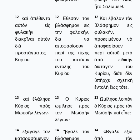
ἦτο Σαλωμείθ.
12
12
12
καὶ ἀπέθεντο
Εθεσαν τον
Καὶ ἔβαλαν τὸν
αὐτὸν εἰς
βλάσφημον εις
βλάσφημον εἰς
φυλακὴν
την φυλακήν,
φυλακήν,
διακρῖναι αὐτὸν
δια να
προκειμένου νὰ
διὰ
αποφασίσουν
ἀποφασίσουν
προστάγματος
περί της τύχης
περὶ αὐτοῦ μετὰ
Κυρίου.
του κατόπιν
ἀπὸ εἰδικὴν
εντολής του
διαταγὴν τοῦ
Κυρίου.
Κυρίου, διότι δὲν
ὑπῆρχε σχετικὴ
ἐντολὴ ἕως τότε.
13
13
13
καὶ ἐλάλησε
Ο Κυριος
Ὡμίλησε λοιπὸν
Κύριος πρὸς
ωμίλησε προς
ὁ Κύριος πρὸς τὸν
Μωυσῆν λέγων·
τον Μωϋσήν
Μωϋσῆν καὶ εἶπε:
λέγων·
14
14
14
ἐξάγαγε τὸν
“βγάλε τον
«Βγάλε ἔξω
καταρασάμενον
βλάσφημον
ἀπὸ τὸν