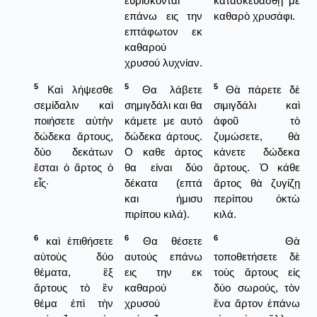
ευρίσκονται
κατασκευασθῇ μὲ
επάνω εις την
καθαρὸ χρυσάφι.
επτάφωτον εκ
καθαρού
χρυσού λυχνίαν.
5
5
5
Καὶ λήψεσθε
Θα λάβετε
Θὰ πάρετε δὲ
σεμίδαλιν καὶ
σημιγδάλι και θα
σιμιγδάλι καὶ
ποιήσετε αὐτὴν
κάμετε με αυτό
ἀφοῦ τὸ
δώδεκα ἄρτους,
δώδεκα άρτους.
ζυμώσετε, θὰ
δύο δεκάτων
Ο καθε άρτος
κάνετε δώδεκα
ἔσται ὁ ἄρτος ὁ
θα είναι δύο
ἄρτους. Ὁ κάθε
εἷς·
δέκατα (επτά
ἄρτος θὰ ζυγίζῃ
και ήμισυ
περίπου ὀκτὼ
πιρίπου κιλά).
κιλά.
6
6
6
καὶ ἐπιθήσετε
Θα θέσετε
Θὰ
αὐτοὺς δύο
αυτούς επάνω
τοποθετήσετε δὲ
θέματα, ἓξ
εις την εκ
τοὺς ἄρτους εἰς
ἄρτους τὸ ἓν
καθαρού
δύο σωρούς, τὸν
θέμα ἐπὶ τὴν
χρυσού
ἕνα ἄρτον ἐπάνω