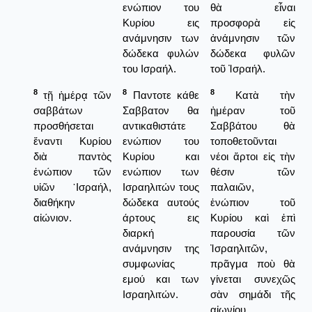
ενώπιον του
θὰ εἶναι
Κυρίου εις
προσφορὰ εἰς
ανάμνησιν των
ἀνάμνησιν τῶν
δώδεκα φυλών
δώδεκα φυλῶν
του Ισραήλ.
τοῦ Ἰσραήλ.
8
8
8
τῇ ἡμέρᾳ τῶν
Παντοτε κάθε
Κατὰ τὴν
σαββάτων
Σαββατον θα
ἡμέραν τοῦ
προσθήσεται
αντικαθιστάτε
Σαββάτου θὰ
ἔναντι Κυρίου
ενώπιον του
τοποθετοῦνται
διὰ παντὸς
Κυρίου και
νέοι ἄρτοι εἰς τὴν
ἐνώπιον τῶν
ενώπιον των
θέσιν τῶν
υἱῶν ᾿Ισραήλ,
Ισραηλιτών τους
παλαιῶν,
διαθήκην
δώδεκα αυτούς
ἐνώπιον τοῦ
αἰώνιον.
άρτους εις
Κυρίου καὶ ἐπὶ
διαρκή
παρουσία τῶν
ανάμνησιν της
Ἰσραηλιτῶν,
συμφωνίας
πρᾶγμα ποὺ θὰ
εμού και των
γίνεται συνεχῶς
Ισραηλιτών.
σὰν σημάδι τῆς
αἰωνίου