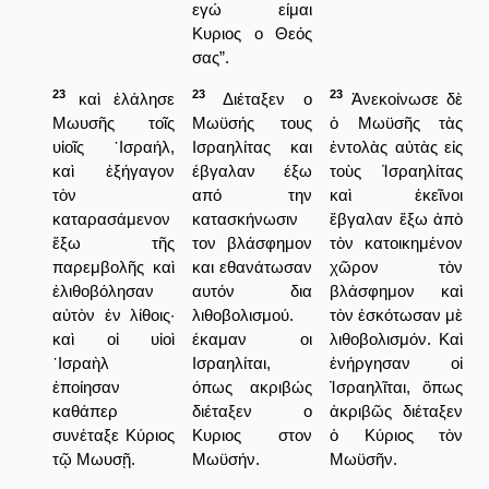
εγώ είμαι
Κυριος ο Θεός
σας”.
23
23
23
καὶ ἐλάλησε
Διέταξεν ο
Ἀνεκοίνωσε δὲ
Μωυσῆς τοῖς
Μωϋσής τους
ὁ Μωϋσῆς τὰς
υἱοῖς ᾿Ισραήλ,
Ισραηλίτας και
ἐντολὰς αὐτὰς εἰς
καὶ ἐξήγαγον
έβγαλαν έξω
τοὺς Ἰσραηλίτας
τὸν
από την
καὶ ἐκεῖνοι
καταρασάμενον
κατασκήνωσιν
ἔβγαλαν ἔξω ἀπὸ
ἔξω τῆς
τον βλάσφημον
τὸν κατοικημένον
παρεμβολῆς καὶ
και εθανάτωσαν
χῶρον τὸν
ἐλιθοβόλησαν
αυτόν δια
βλάσφημον καὶ
αὐτὸν ἐν λίθοις·
λιθοβολισμού.
τὸν ἐσκότωσαν μὲ
καὶ οἱ υἱοὶ
έκαμαν οι
λιθοβολισμόν. Καὶ
᾿Ισραὴλ
Ισραηλίται,
ἐνήργησαν οἱ
ἐποίησαν
όπως ακριβώς
Ἰσραηλῖται, ὅπως
καθάπερ
διέταξεν ο
ἀκριβῶς διέταξεν
συνέταξε Κύριος
Κυριος στον
ὁ Κύριος τὸν
τῷ Μωυσῇ.
Μωϋσήν.
Μωϋσῆν.