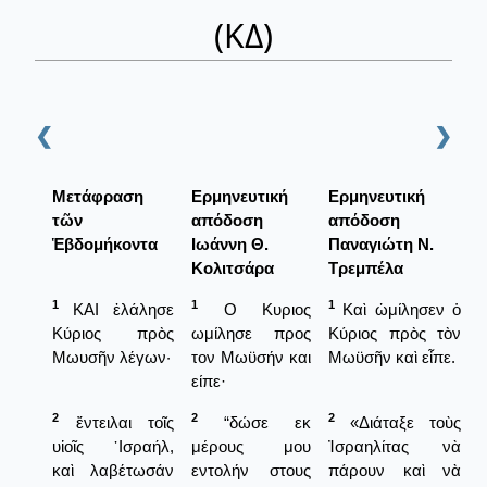
(ΚΔ)
❮
❯
Μετάφραση
Ερμηνευτική
Ερμηνευτική
τῶν
απόδοση
απόδοση
Ἑβδομήκοντα
Ιωάννη Θ.
Παναγιώτη Ν.
Κολιτσάρα
Τρεμπέλα
1
1
1
ΚΑΙ ἐλάλησε
Ο Κυριος
Καὶ ὡμίλησεν ὁ
Κύριος πρὸς
ωμίλησε προς
Κύριος πρὸς τὸν
Μωυσῆν λέγων·
τον Μωϋσήν και
Μωϋσῆν καὶ εἶπε.
είπε·
2
2
2
ἔντειλαι τοῖς
“δώσε εκ
«Διάταξε τοὺς
υἱοῖς ᾿Ισραήλ,
μέρους μου
Ἰσραηλίτας νὰ
καὶ λαβέτωσάν
εντολήν στους
πάρουν καὶ νὰ