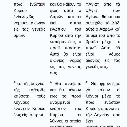
πρωΐ ἐνώπιον
και θα καίουν το
«Ἅγια» ἀπὸ τὰ
Κυρίου
φως αυτό ο
«Ἅγια τῶν
ἐνδελεχῶς·
Ααρών και οι
Ἁγίων», θὰ καίουν
νόμιμον αἰώνιον
υιοί αυτού
συνεχῶς τὸ λάδι
εἰς τὰς γενεὰς
ενώπιον του
αὐτὸ ὁ Ἀαρὼν καὶ
ὑμῶν.
Κυρίου από την
οἱ υἱοί του ἀπὸ τὸ
εσπέραν έως το
βράδυ μέχρι τὸ
πρωϊ πάντοτε.
πρωΐ. Αὖτο θὰ
Αυτό θα είναι
εἶναι νόμος
αιώνιος νόμος
αἰώνιος εἰς τὰς
εις τας γενεάς
γενεᾶς σας.
σας.
4
4
4
ἐπὶ τῆς λυχνίας
Θα ανάψετε
Θὰ φροντίζετε
τῆς καθαρᾶς
και θα μένουν
νὰ καίουν οἱ
καύσετε τοὺς
έως το πρωϊ
λύχνοι μέχρι τὸ
λύχνους
αναμμένοι
πρωΐ ἐνώπιον
ἐναντίον Κυρίου
ενώπιον του
Κυρίου, ἐπάνω εἰς
ἕως εἰς τὸ πρωΐ.
Κυρίου οι
τὴν Λυχνίαν, ποὺ
λύχνοι, οι οποίοι
ἔχει