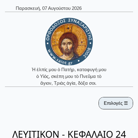
Παρασκευή, 07 Αυγούστου 2026
Ἡ ἐλπίς μου ὁ Πατήρ, καταφυγή μου
ὁ Υἱός, σκέπη μου τὸ Πνεῦμα τὸ
ἅγιον, Τριὰς ἁγία, δόξα σοι.
Επιλογές ☰
ΛΕΥΙΤΙΚΟΝ - ΚΕΦΑΛΑΙΟ 24