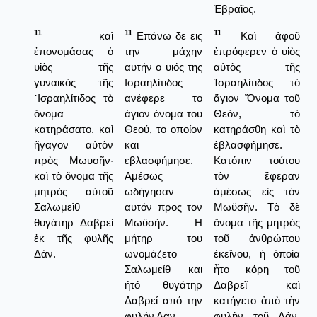
Ἑβραῖος.
11
11
11
καὶ
Επάνω δε εις
Καὶ ἀφοῦ
ἐπονομάσας ὁ
την μάχην
ἐπρόφερεν ὁ υἱὸς
υἱὸς τῆς
αυτήν ο υιός της
αὐτὸς τῆς
γυναικὸς τῆς
Ισραηλίτιδος
Ἰσραηλίτιδος τὸ
᾿Ισραηλίτιδος τὸ
ανέφερε το
ἅγιον Ὄνομα τοῦ
ὄνομα
άγιον όνομα του
Θεόν, τὸ
κατηράσατο. καὶ
Θεού, το οποίον
κατηράσθη καὶ τὸ
ἤγαγον αὐτὸν
και
ἐβλασφήμησε.
πρὸς Μωυσῆν·
εβλασφήμησε.
Κατόπιν τούτου
καὶ τὸ ὄνομα τῆς
Αμέσως
τὸν ἔφεραν
μητρὸς αὐτοῦ
ωδήγησαν
ἀμέσως εἰς τὸν
Σαλωμεὶθ
αυτόν προς τον
Μωϋσῆν. Τὸ δὲ
θυγάτηρ Δαβρεὶ
Μωϋσήν. Η
ὄνομα τῆς μητρὸς
ἐκ τῆς φυλῆς
μήτηρ του
τοῦ ἀνθρώπου
Δάν.
ωνομάζετο
ἐκεῖνου, ἡ ὁποία
Σαλωμείθ και
ἦτο κόρη τοῦ
ήτό θυγάτηρ
Δαβρεῖ καὶ
Δαβρεί από την
κατήγετο ἀπὸ τὴν
φυλήν Δαν.
φυλὴν τοῦ Δάν,