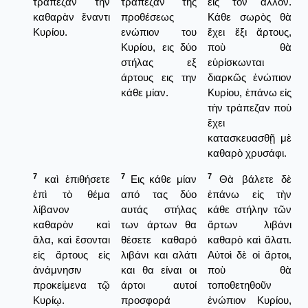
τράπεζαν τὴν
τράπεζαν της
εἰς τὸν ἄλλον.
καθαρὰν ἔναντι
προθέσεως
Κάθε σωρὸς θὰ
Κυρίου.
ενώπιον του
ἔχει ἕξι ἄρτους,
Κυρίου, εις δύο
ποὺ θὰ
στήλας εξ
εὑρίσκωνται
άρτους εις την
διαρκῶς ἐνώπιον
κάθε μίαν.
Κυρίου, ἐπάνω εἰς
τὴν τράπεζαν ποὺ
ἔχει
κατασκευασθῇ μὲ
καθαρὸ χρυσάφι.
7
7
7
καὶ ἐπιθήσετε
Εις κάθε μίαν
Θὰ βάλετε δὲ
ἐπὶ τὸ θέμα
από τας δύο
ἐπάνω εἰς τὴν
λίβανον
αυτάς στήλας
κάθε στήλην τῶν
καθαρὸν καὶ
των άρτων θα
ἄρτων λιβάνι
ἅλα, καὶ ἔσονται
θέσετε καθαρό
καθαρὸ καὶ ἅλατι.
εἰς ἄρτους εἰς
λιβάνι και αλάτι
Αὐτοὶ δὲ οἱ ἄρτοι,
ἀνάμνησιν
και θα είναι οι
ποὺ θὰ
προκείμενα τῷ
άρτοι αυτοί
τοποθετηθοῦν
Κυρίῳ.
προσφορά
ἐνώπιον Κυρίου,