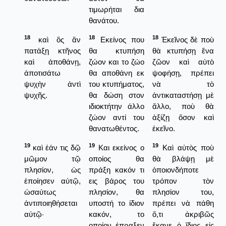
τιμωρήται δια
θανάτου.
18
18
18
καὶ ὃς ἂν
Εκείνος που
Ἐκεῖνος δὲ ποὺ
πατάξῃ κτῆνος
θα κτυπήση
θὰ κτυπήσῃ ἕνα
καὶ ἀποθάνῃ,
ζώον και το ζώο
ζῶον καὶ αὐτὸ
ἀποτισάτω
θα αποθάνη εκ
ψοφήσῃ, πρέπει
ψυχὴν ἀντὶ
του κτυπήματος,
νὰ τὸ
ψυχῆς.
θα δώση στον
ἀντικαταστήσῃ μὲ
ιδιοκτήτην άλλο
ἄλλο, ποὺ θὰ
ζώον αντί του
ἀξίζῃ ὅσον καὶ
θανατωθέντος.
ἐκεῖνο.
19
19
19
καὶ ἐάν τις δῷ
Και εκείνος ο
Καὶ αὐτὸς ποὺ
μῶμον τῷ
οποίος θα
θὰ βλάψῃ μὲ
πλησίον, ὡς
πράξη κακόν τι
ὁποιονδήποτε
ἐποίησεν αὐτῷ,
εις βάρος του
τρόπον τὸν
ὡσαύτως
πλησίον, θα
πλησίον του,
ἀντιποιηθήσεται
υποστή το ίδιον
πρέπει νὰ πάθη
αὐτῷ·
κακόν, το
ὅ,τι ἀκριβῶς
οποίον έπραξεν
ἔκανε ὁ ἴδιος εἰς