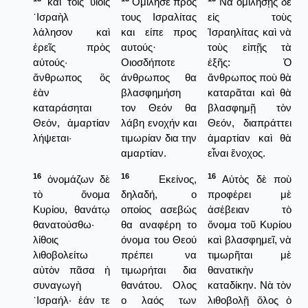
καὶ τοῖς υἱοῖς
Ομίλησε προς
Νὰ ὁμιλήσῃς δὲ
᾿Ισραὴλ
τους Ισραλίτας
εἰς τοὺς
λάλησον καὶ
και είπε προς
Ἰσραηλίτας καὶ νὰ
ἐρεῖς πρὸς
αυτούς·
τοὺς εἰπῇς τὰ
αὐτούς·
Οιοσδήποτε
ἑξῆς: Ὁ
ἄνθρωπος ὃς
άνθρωπος θα
ἄνθρωπος ποὺ θὰ
ἐὰν
βλασφημήση
καταρᾶται καὶ θὰ
καταράσηται
τον Θεόν θα
βλασφημῇ τὸν
Θεόν, ἁμαρτίαν
λάβη ενοχήν και
Θεόν, διαπράττει
λήψεται·
τιμωρίαν δια την
ἁμαρτίαν καὶ θὰ
αμαρτίαν.
εἶναι ἔνοχος.
16
16
16
ὀνομάζων δὲ
Εκείνος,
Αὐτὸς δὲ ποὺ
τὸ ὄνομα
δηλαδή, ο
προφέρει μὲ
Κυρίου, θανάτῳ
οποίος ασεβώς
ἀσέβειαν τὸ
θανατούσθω·
θα αναφέρη το
ὄνομα τοῦ Κυρίου
λίθοις
όνομα του Θεού
καὶ βλασφημεῖ, νὰ
λιθοβολείτω
πρέπει να
τιμωρῆται μὲ
αὐτὸν πᾶσα ἡ
τιμωρήται δια
θανατικὴν
συναγωγὴ
θανάτου. Ολος
καταδίκην. Νὰ τὸν
᾿Ισραήλ· ἐάν τε
ο λαός των
λιθοβολῇ ὅλος ὁ