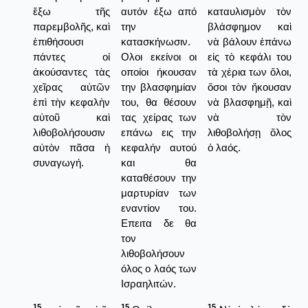
ἔξω τῆς
αυτόν έξω από
καταυλισμὸν τὸν
παρεμβολῆς, καὶ
την
βλάσφημον καὶ
ἐπιθήσουσι
κατασκήνωσιν.
νὰ βάλουν ἐπάνω
πάντες οἱ
Ολοι εκείνοι οι
εἰς τὸ κεφάλι του
ἀκούσαντες τὰς
οποίοι ήκουσαν
τὰ χέρια των ὅλοι,
χεῖρας αὐτῶν
την βλασφημίαν
ὅσοι τὸν ἤκουσαν
ἐπὶ τὴν κεφαλὴν
του, θα θέσουν
νὰ βλασφημῇ, καὶ
αὐτοῦ καὶ
τας χείρας των
νὰ τὸν
λιθοβολήσουσιν
επάνω εις την
λιθοβολήσῃ ὅλος
αὐτὸν πᾶσα ἡ
κεφαλήν αυτού
ὁ λαός.
συναγωγή.
και θα
καταθέσουν την
μαρτυρίαν των
εναντίον του.
Επειτα δε θα
τον
λιθοβολήσουν
όλος ο λαός των
Ισραηλιτών.
15
15
15