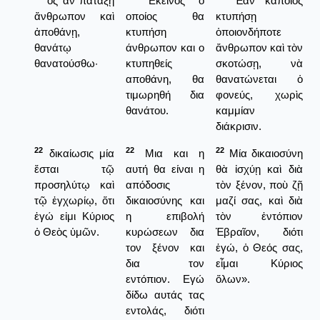
ὃς ἂν πατάξῃ
Εκείνος ο
Ἐὰν κάποιος
ἄνθρωπον καὶ
οποίος θα
κτυπήσῃ
ἀποθάνῃ,
κτυπήση
ὁποιονδήποτε
θανάτῳ
άνθρωπον και ο
ἄνθρωπον καὶ τὸν
θανατούσθω·
κτυπηθείς
σκοτώσῃ, νὰ
αποθάνη, θα
θανατώνεται ὁ
τιμωρηθή δια
φονεύς, χωρὶς
θανάτου.
καμμίαν
διάκρισιν.
22
22
22
δικαίωσις μία
Μια και η
Μία δικαιοσύνη
ἔσται τῷ
αυτή θα είναι η
θὰ ἰσχύῃ καὶ διὰ
προσηλύτῳ καὶ
απόδοσις
τὸν ξένον, ποὺ ζῇ
τῷ ἐγχωρίῳ, ὅτι
δικαιοσύνης και
μαζί σας, καὶ διὰ
ἐγώ εἰμι Κύριος
η επιβολή
τὸν ἐντόπιον
ὁ Θεὸς ὑμῶν.
κυρώσεων δια
Ἑβραῖον, διότι
τον ξένον και
ἐγώ, ὁ Θεός σας,
δια τον
εἶμαι Κύριος
εντόπιον. Εγώ
ὅλων».
δίδω αυτάς τας
εντολάς, διότι