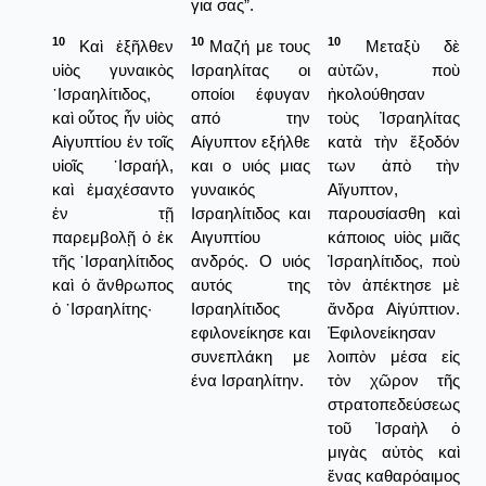
για σας”.
10
10
10
Καὶ ἐξῆλθεν
Μαζή με τους
Μεταξὺ δὲ
υἱὸς γυναικὸς
Ισραηλίτας οι
αὐτῶν, ποὺ
᾿Ισραηλίτιδος,
οποίοι έφυγαν
ἠκολούθησαν
καὶ οὗτος ἦν υἱὸς
από την
τοὺς Ἰσραηλίτας
Αἰγυπτίου ἐν τοῖς
Αίγυπτον εξήλθε
κατὰ τὴν ἔξοδόν
υἱοῖς ᾿Ισραήλ,
και ο υιός μιας
των ἀπὸ τὴν
καὶ ἐμαχέσαντο
γυναικός
Αἴγυπτον,
ἐν τῇ
Ισραηλίτιδος και
παρουσίασθη καὶ
παρεμβολῇ ὁ ἐκ
Αιγυπτίου
κάποιος υἱὸς μιᾶς
τῆς ᾿Ισραηλίτιδος
ανδρός. Ο υιός
Ἰσραηλίτιδος, ποὺ
καὶ ὁ ἄνθρωπος
αυτός της
τὸν ἀπέκτησε μὲ
ὁ ᾿Ισραηλίτης·
Ισραηλίτιδος
ἄνδρα Αἰγύπτιον.
εφιλονείκησε και
Ἐφιλονείκησαν
συνεπλάκη με
λοιπὸν μέσα εἰς
ένα Ισραηλίτην.
τὸν χῶρον τῆς
στρατοπεδεύσεως
τοῦ Ἰσραὴλ ὁ
μιγὰς αὐτὸς καὶ
ἕνας καθαρόαιμος