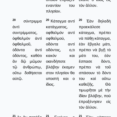
εναντίον του
τὸν ἄλλον.
πλησίον.
20
20
20
σύντριμμα
Κάταγμα αντί
Ἐὰν δηλαδὴ
ἀντὶ
κατάγματος,
προεκάλεσε
συντρίμματος,
οφθαλμόν αντί
κάταγμα, πρέπει
ὀφθαλμὸν ἀντὶ
οφθαλμού,
νὰ πάθῃ κάταγμα,
ὀφθαλμοῦ,
οδόντα αντί
ἐὰν ἔβγαλε μάτι,
ὀδόντα ἀντὶ
οδόντος, ο,τι
πρέπει νὰ βγῇ τὸ
ὀδόντος, καθότι
κακόν και
μάτι του, ἐὰν
ἂν δῷ μῶμον
οιανδήποτε
ἔσπασε δόντι,
τῷ ἀνθρώπῳ,
βλάβην έκαμεν
πρέπει νὰ τοῦ
οὕτω δοθήσεται
στον πλησίον θα
σπάσουν τὸ δόντι
αὐτῷ.
υποστή και ο
του καὶ οὕτω
ίδιος.
καθεξῆς. Θὰ
τιμωρῆται μὲ τὴν
ἰδίαν βλάβην, ποὺ
ἐπροξένησεν εἰς
τὸν ἄλλον.
21
21
21