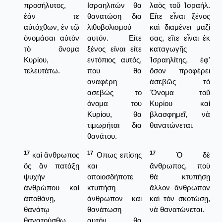
προσήλυτος,
Ισραηλιτών θα
λαὸς τοῦ Ἰσραήλ.
ἐάν τε
θανατώση δια
Εἴτε εἶναι ξένος
αὐτόχθων, ἐν τῷ
λιθοβολισμού
καὶ διαμένει μαζί
ὀνομάσαι αὐτὸν
αυτόν. Είτε
σας, εἴτε εἶναι ἐκ
τὸ ὄνομα
ξένος είναι είτε
καταγωγῆς
Κυρίου,
εντόπιος αυτός,
Ἰσραηλίτης, ἐφ'
τελευτάτω.
που θα
ὅσον προφέρει
αναφέρη
ἀσεβῶς τὸ
ασεβώς το
Ὄνομα τοῦ
όνομα του
Κυρίου καὶ
Κυρίου, θα
βλασφημεῖ, νὰ
τιμωρήται δια
θανατώνεται.
θανάτου.
17
17
17
καὶ ἄνθρωπος
Οπως επίσης
Ὁ δὲ
ὃς ἂν πατάξῃ
και
ἄνθρωπος, ποὺ
ψυχὴν
οποιοσδήποτε
θὰ κτυπήσῃ
ἀνθρώπου καὶ
κτυπήση
ἄλλον ἄνθρωπον
ἀποθάνῃ,
άνθρωπον και
καὶ τὸν σκοτώσῃ,
θανάτῳ
θανάτωση
νὰ θανατώνεται.
θανατούσθω.
αυτόν θα