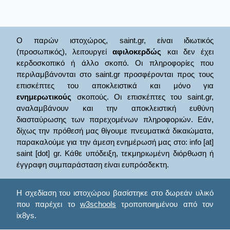
Ο παρών ιστοχώρος, saint.gr, είναι ιδιωτικός
(προσωπικός), λειτουργεί
αφιλοκερδώς
και δεν έχει
κερδοσκοπικό ή άλλο σκοπό. Οι πληροφορίες που
περιλαμβάνονται στο saint.gr προσφέρονται προς τους
επισκέπτες του αποκλειστικά και μόνο για
ενημερωτικούς
σκοπούς. Οι επισκέπτες του saint.gr,
αναλαμβάνουν και την αποκλειστική ευθύνη
διασταύρωσης των παρεχομένων πληροφοριών. Εάν,
δίχως την πρόθεσή μας θίγουμε πνευματικά δικαιώματα,
παρακαλούμε για την άμεση ενημέρωσή μας στο: info [at]
saint [dot] gr. Κάθε υπόδειξη, τεκμηριωμένη διόρθωση ή
έγγραφη συμπαράσταση είναι ευπρόσδεκτη.
Η σχεδίαση του ιστοχώρου βασίστηκε στο δωρεάν υλικό
που παρέχει το
w3schools
τροποποιημένου από τον
ix8ys.