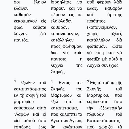
σοι ἔλαιον
Ισραηλίτας να
σοῦ φέρουν λάδι
ἐλάϊνον
πάρουν και να
ἐλιᾶς, καθαρὸν
καθαρὸν
φέρουν εις σε
καὶ ἀρίστης
κεκομμένον εἰς
ελαιόλαδον
ποιότητος
φῶς, καῦσαι
καθαρόν,
(κοπανισμένον,
λύχνον διὰ
κοπανισμένον,
χωρὶς ὀξέα),
παντός.
κατάλληλον
κατάλληλον διὰ
προς φωτισμόν,
φωτισμόν, ὥστε
δια να καίη
νὰ καίῃ καὶ νὰ
πάντοτε η
φωτίζῃ μὲ αὐτὸ ἡ
λυχνία της
Λυχνία συνεχῶς.
Σκηνής.
3
3
3
ἔξωθεν τοῦ
Εντός της
Εἰς τὸ τμῆμα τῆς
καταπετάσματος
Σκηνής του
Σκηνῆς τοῦ
ἐν τῇ σκηνῇ τοῦ
Μαρτυρίου και
Μαρτυρίου, ποὺ
μαρτυρίου
έξω από το
εὐρίσκεται ἀπὸ
καύσουσιν αὐτὸ
καταπέτασμα,
τὴν ἐξωτερικὴν
᾿Ααρὼν καὶ οἱ
που καλύπτει τα
πλευρὰν τοῦ
υἱοὶ αὐτοῦ ἀπὸ
Αγια των Αγίων,
Καταπετάσματος
ἑσπέρας ἕως
θα ανάπτουν
ποὺ χωρίζει τὰ