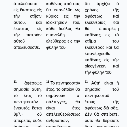
ἀπελεύσεται
καθένας από σας
ὅτι ἀρχίζει ὁ
εἷς ἕκαστος εἰς
θα επανέλθη ως
χρόνος τῆς
τὴν κτῆσιν
κύριος εις την
ἀφέσεως καὶ
αὐτοῦ, καὶ
ιδιοκτησίαν του,
ἐλευθερίας. Καὶ
ἕκαστος εἰς
κάθε δούλος θα
θὰ ἐπιστρέφῃ
τὴν πατριὰν
επανέλθη
καθένας εἰς τὸ
αὐτοῦ
ελεύθερος εις την
κτῆμα του
ἀπελεύσεσθε.
φυλήν του.
ἐλεύθερος καὶ θὰ
ἐπανέρχεσθε
καθένας εἰς τὴν
οἰκογένειαν καὶ
τὴν φυλήν του.
11
11
11
ἀφέσεως
Το πεντηκοστόν
Αὐτὴ εἶναι ἡ
σημασία αὕτη,
έτος, το οποίον θα
σημασία τοῦ
τὸ ἔτος τὸ
σημάνουν αι
πεντηκοστοῦ
πεντηκοστὸν
σάλπιγγες, θα
ἔτους τῆς
ἐνιαυτὸς ἔσται
είναι έτος
ἀφέσεως διὰ σᾶς.
ὑμῖν· οὐ
απελευθερώσεως
Δὲν θὰ σπείρετε,
σπερεῖτε, οὐδὲ
ανθρώπων,
οὔτε θὰ θερίσετε
ἀμήσετε τὰ
αποσβέσεως
ὅσα φυτρώνουν