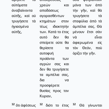
αὐτόματα
χρεών και
μόνα των ἀπὸ
ἀναβαίνοντα
αποδόσεως
τὴν γῆν, καὶ θὰ
αὐτῆς, καὶ οὐ
αγορασθέντων
τρυγήσετε τὰ
τρυγήσετε τὰ
κτημάτων στον
σταφύλια ἀπὸ τὰ
ἡγιασμένα
τέως ιδιοκτητήν
ἀμπέλια σας. Θὰ
αὐτῆς,
των. Κατά το έτος
μένουν ἔτσι σὰν
αυτό δεν θα
νὰ εἶναι
σπείρετε ούτε θα
ἀφιερωμένα εἰς
θερίσετε τα
τὸν Θεόν, ποὺ
αυτοφυή
ὁρίζει τὴν γῆν.
προϊόντα των
αγρών σας και
δεν θα τρυγήσετε
τα αμπέλια σας,
δια να
προσφέρετε
θυσίας προς τον
Κυριον,
12
12
12
ὅτι ἀφέσεως
διότι το έτος
Θὰ γίνωνται