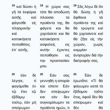
19
19
19
καὶ δώσει ἡ
Η χώρα σας
Σᾶς λέγω δὲ ὅτι
γῆ τὰ ἐκφόρια
τότε θα αποδώση
θὰ δώσῃ ἡ γῆ
αὐτῆς καὶ
πλούσια τα
ἄφθονα τὰ
φάγεσθε εἰς
προϊόντα της, θα
προϊόντα της καὶ
πλησμονὴν
φάγετε και θα
θὰ τρώγετε καὶ
καὶ
χορτάσετε και θα
θὰ χορταίνετε καὶ
κατοικήσετε
κατοικήσετε
θὰ ζῆτε εἰς τὴν
πεποιθότες
ασφαλείς εις
χώραν, χωρὶς
ἐπ᾿ αὐτῆς.
αυτήν έχοντες
καμμίαν
πεποίθησιν εις
ἀνησυχίαν διὰ τὴν
την προστασίαν
διατροφήν σας.
μου.
20
20
20
ἐὰν δὲ
Εάν σας
Ἐὰν δὲ
λέγητε, τί
γεννηθή η απορία
ἐρωτᾶτε: «Τί θὰ
φαγόμεθα ἐν
και είπετε· Εάν
φάγωμεν κατὰ τὸ
τῷ ἔτει τῷ
δεν σπείρωμεν
ἕβδομον τοῦτο
ἑβδόμῳ
και εάν δεν
ἔτος, ἀφοῦ δὲν θὰ
τούτῳ, ἐὰν μὴ
συγκομίσωμεν τα
σπείρωμεν καὶ
σπείρωμεν
προϊόντα ημών, τι
δὲν θὰ