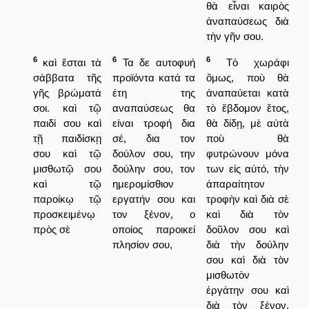
θὰ εἶναι καιρὸς
ἀναπαύσεως διὰ
τὴν γῆν σου.
6
6
6
καὶ ἔσται τὰ
Τα δε αυτοφυή
Τὸ χωράφι
σάββατα τῆς
προϊόντα κατά τα
ὅμως, ποὺ θὰ
γῆς βρώματά
έτη της
ἀναπαύεται κατὰ
σοι. καὶ τῷ
αναπαύσεως θα
τὸ ἕβδομον ἔτος,
παιδί σου καὶ
είναι τροφή δια
θὰ δίδῃ, μὲ αὐτὰ
τῇ παιδίσκῃ
σέ, δια τον
ποὺ θὰ
σου καὶ τῷ
δούλον σου, την
φυτρώνουν μόνα
μισθωτῷ σου
δούλην σου, τον
των εἰς αὐτό, τὴν
καὶ τῷ
ημερομίσθιον
ἀπαραίτητον
παροίκῳ τῷ
εργατήν σου και
τροφὴν καὶ διὰ σὲ
προσκειμένῳ
τον ξένον, ο
καὶ διὰ τὸν
πρὸς σὲ
οποίος παροικεί
δοῦλον σου καὶ
πλησίον σου,
διὰ τὴν δούλην
σου καὶ διὰ τὸν
μισθωτὸν
ἐργάτην σου καὶ
διὰ τὸν ξένον,