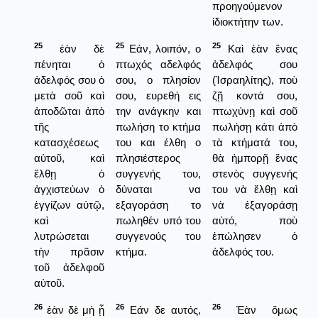
προηγούμενον
ἰδιοκτήτην των.
25
25
25
ἐὰν δὲ
Εάν, λοιπόν, ο
Καὶ ἐὰν ἕνας
πένηται ὁ
πτωχός αδελφός
ἀδελφός σου
ἀδελφός σου ὁ
σου, ο πλησίον
(Ἰσραηλίτης), ποὺ
μετὰ σοῦ καὶ
σου, ευρεθή εις
ζῇ κοντά σου,
ἀποδῶται ἀπὸ
την ανάγκην και
πτωχύνῃ καὶ σοῦ
τῆς
πωλήση το κτήμα
πωλήσῃ κάτι ἀπὸ
κατασχέσεως
του και έλθη ο
τὰ κτήματά του,
αὐτοῦ, καὶ
πλησιέστερος
θὰ ἠμπορῇ ἕνας
ἔλθῃ ὁ
συγγενής του,
στενὸς συγγενής
ἀγχιστεύων ὁ
δύναται να
του νὰ ἔλθῃ καὶ
ἐγγίζων αὐτῷ,
εξαγοράση το
νὰ ἑξαγοράσῃ
καὶ
πωληθέν υπό του
αὐτό, ποὺ
λυτρώσεται
συγγενούς του
ἐπώλησεν ὁ
τὴν πρᾶσιν
κτήμα.
ἀδελφός του.
τοῦ ἀδελφοῦ
αὐτοῦ.
26
26
26
ἐὰν δὲ μὴ ᾖ
Εάν δε αυτός,
Ἐὰν ὅμως