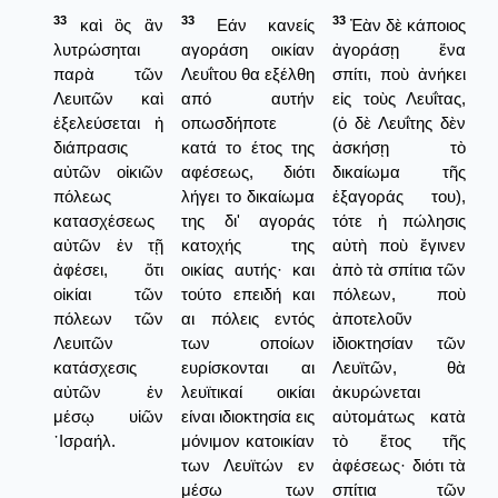
33
33
33
καὶ ὃς ἂν
Εάν κανείς
Ἐὰν δὲ κάποιος
λυτρώσηται
αγοράση οικίαν
ἀγοράσῃ ἕνα
παρὰ τῶν
Λευΐτου θα εξέλθη
σπίτι, ποὺ ἀνήκει
Λευιτῶν καὶ
από αυτήν
εἰς τοὺς Λευΐτας,
ἐξελεύσεται ἡ
οπωσδήποτε
(ὁ δὲ Λευΐτης δὲν
διάπρασις
κατά το έτος της
ἀσκήσῃ τὸ
αὐτῶν οἰκιῶν
αφέσεως, διότι
δικαίωμα τῆς
πόλεως
λήγει το δικαίωμα
ἑξαγοράς του),
κατασχέσεως
της δι' αγοράς
τότε ἡ πώλησις
αὐτῶν ἐν τῇ
κατοχής της
αὐτὴ ποὺ ἔγινεν
ἀφέσει, ὅτι
οικίας αυτής· και
ἀπὸ τὰ σπίτια τῶν
οἰκίαι τῶν
τούτο επειδή και
πόλεων, ποὺ
πόλεων τῶν
αι πόλεις εντός
ἀποτελοῦν
Λευιτῶν
των οποίων
ἰδιοκτησίαν τῶν
κατάσχεσις
ευρίσκονται αι
Λευϊτῶν, θὰ
αὐτῶν ἐν
λευϊτικαί οικίαι
ἀκυρώνεται
μέσῳ υἱῶν
είναι ιδιοκτησία εις
αὐτομάτως κατὰ
᾿Ισραήλ.
μόνιμον κατοικίαν
τὸ ἔτος τῆς
των Λευϊτών εν
ἀφέσεως· διότι τὰ
μέσω των
σπίτια τῶν