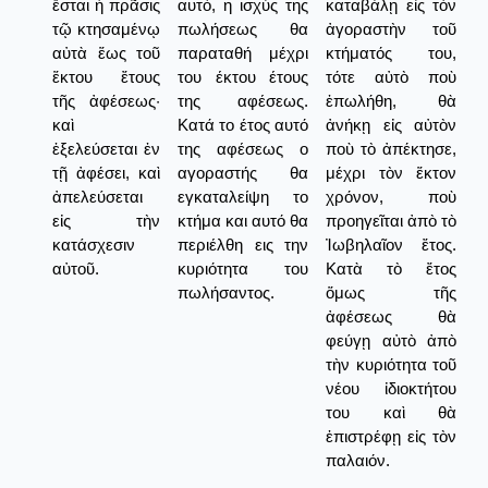
ἔσται ἡ πρᾶσις
αυτό, η ισχύς της
καταβάλῃ εἰς τὸν
τῷ κτησαμένῳ
πωλήσεως θα
ἀγοραστὴν τοῦ
αὐτὰ ἕως τοῦ
παραταθή μέχρι
κτήματός του,
ἕκτου ἔτους
του έκτου έτους
τότε αὐτὸ ποὺ
τῆς ἀφέσεως·
της αφέσεως.
ἐπωλήθη, θὰ
καὶ
Κατά το έτος αυτό
ἀνήκῃ εἰς αὐτὸν
ἐξελεύσεται ἐν
της αφέσεως ο
ποὺ τὸ ἀπέκτησε,
τῇ ἀφέσει, καὶ
αγοραστής θα
μέχρι τὸν ἕκτον
ἀπελεύσεται
εγκαταλείψη το
χρόνον, ποὺ
εἰς τὴν
κτήμα και αυτό θα
προηγεῖται ἀπὸ τὸ
κατάσχεσιν
περιέλθη εις την
Ἰωβηλαῖον ἔτος.
αὐτοῦ.
κυριότητα του
Κατὰ τὸ ἔτος
πωλήσαντος.
ὅμως τῆς
ἀφέσεως θὰ
φεύγῃ αὐτὸ ἀπὸ
τὴν κυριότητα τοῦ
νέου ἰδιοκτήτου
του καὶ θὰ
ἐπιστρέφῃ εἰς τὸν
παλαιόν.