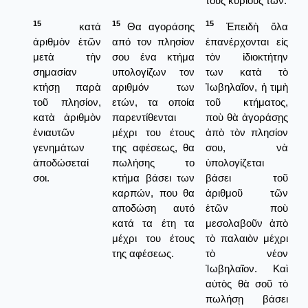
τοὺς κυρίους των.
15
15
15
κατά
Θα αγοράσης
Ἐπειδὴ ὅλα
ἀριθμὸν ἐτῶν
από τον πλησίον
ἐπανέρχονται εἰς
μετὰ τὴν
σου ένα κτήμα
τὸν ἰδιοκτήτην
σημασίαν
υπολογίζων τον
των κατὰ τὸ
κτήσῃ παρὰ
αριθμόν των
Ἰωβηλαῖον, ἡ τιμὴ
τοῦ πλησίον,
ετών, τα οποία
τοῦ κτήματος,
κατὰ ἀριθμὸν
παρεντίθενται
ποὺ θὰ ἀγοράσῃς
ἐνιαυτῶν
μέχρι του έτους
ἀπὸ τὸν πλησίον
γενημάτων
της αφέσεως, θα
σου, νὰ
ἀποδώσεταί
πωλήσης το
ὑπολογίζεται
σοι.
κτήμα βάσει των
βάσει τοῦ
καρπών, που θα
ἀριθμοῦ τῶν
αποδώση αυτό
ἐτῶν ποὺ
κατά τα έτη τα
μεσολαβοῦν ἀπὸ
μέχρι του έτους
τὸ παλαιὸν μέχρι
της αφέσεως.
τὸ νέον
Ἰωβηλαῖον. Καὶ
αὐτὸς θὰ σοῦ τὸ
πωλήσῃ βάσει