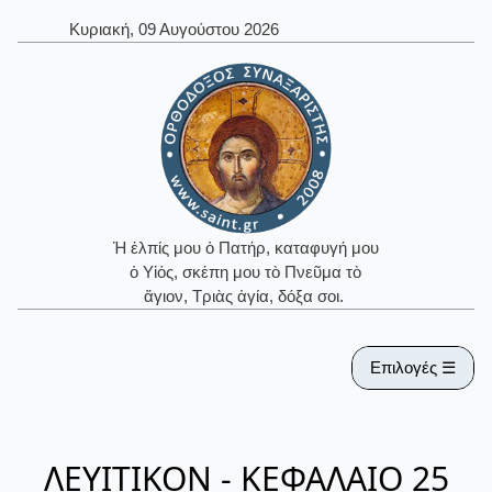
Κυριακή, 09 Αυγούστου 2026
Ἡ ἐλπίς μου ὁ Πατήρ, καταφυγή μου
ὁ Υἱός, σκέπη μου τὸ Πνεῦμα τὸ
ἅγιον, Τριὰς ἁγία, δόξα σοι.
Επιλογές ☰
ΛΕΥΙΤΙΚΟΝ - ΚΕΦΑΛΑΙΟ 25