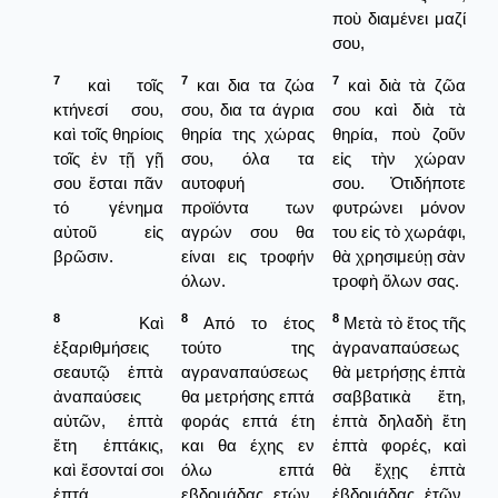
ποὺ διαμένει μαζί
σου,
7
7
7
καὶ τοῖς
και δια τα ζώα
καὶ διὰ τὰ ζῶα
κτήνεσί σου,
σου, δια τα άγρια
σου καὶ διὰ τὰ
καὶ τοῖς θηρίοις
θηρία της χώρας
θηρία, ποὺ ζοῦν
τοῖς ἐν τῇ γῇ
σου, όλα τα
εἰς τὴν χώραν
σου ἔσται πᾶν
αυτοφυή
σου. Ὀτιδήποτε
τό γένημα
προϊόντα των
φυτρώνει μόνον
αὐτοῦ εἰς
αγρών σου θα
του εἰς τὸ χωράφι,
βρῶσιν.
είναι εις τροφήν
θὰ χρησιμεύῃ σὰν
όλων.
τροφὴ ὅλων σας.
8
8
8
Καὶ
Από το έτος
Μετὰ τὸ ἔτος τῆς
ἐξαριθμήσεις
τούτο της
ἀγραναπαύσεως
σεαυτῷ ἑπτὰ
αγραναπαύσεως
θὰ μετρήσῃς ἑπτὰ
ἀναπαύσεις
θα μετρήσης επτά
σαββατικὰ ἔτη,
αὐτῶν, ἑπτὰ
φοράς επτά έτη
ἑπτὰ δηλαδὴ ἔτη
ἔτη ἑπτάκις,
και θα έχης εν
ἑπτὰ φορές, καὶ
καὶ ἔσονταί σοι
όλω επτά
θὰ ἔχῃς ἑπτὰ
ἑπτά
εβδομάδας ετών,
ἑβδομάδας ἐτῶν,