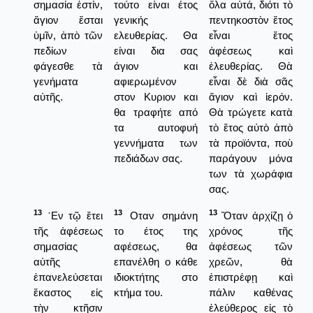
σημασία ἐστίν,
τούτο είναι έτος
ὅλα αὐτά, διότι τὸ
ἅγιον ἔσται
γενικής
πεντηκοστὸν ἔτος
ὑμῖν, ἀπὸ τῶν
ελευθερίας. Θα
εἶναι ἔτος
πεδίων
είναι δια σας
ἀφέσεως καὶ
φάγεσθε τὰ
άγιον και
ἐλευθερίας. Θὰ
γενήματα
αφιερωμένον
εἶναι δὲ διὰ σᾶς
αὐτῆς.
στον Κυριον και
ἅγιον καὶ ἱερόν.
θα τραφήτε από
Θὰ τρώγετε κατὰ
τα αυτοφυή
τὸ ἔτος αὐτὸ ἀπὸ
γεννήματα των
τὰ προϊόντα, ποὺ
πεδιάδων σας.
παράγουν μόνα
των τὰ χωράφια
σας.
13
13
13
᾿Εν τῷ ἔτει
Οταν σημάνη
Ὅταν ἀρχίζῃ ὁ
τῆς ἀφέσεως
το έτος της
χρόνος τῆς
σημασίας
αφέσεως, θα
ἀφέσεως τῶν
αὐτῆς
επανέλθη ο κάθε
χρεῶν, θὰ
ἐπανελεύσεται
ιδιοκτήτης στο
ἐπιστρέφῃ καὶ
ἕκαστος εἰς
κτήμα του.
πάλιν καθένας
τὴν κτῆσιν
ἐλεύθερος εἰς τὸ