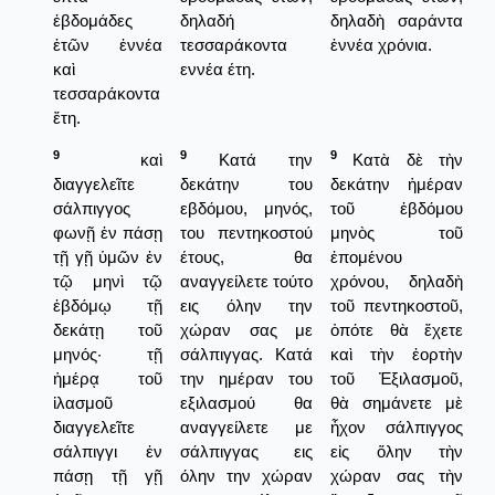
ἑβδομάδες
δηλαδή
δηλαδὴ σαράντα
ἐτῶν ἐννέα
τεσσαράκοντα
ἐννέα χρόνια.
καὶ
εννέα έτη.
τεσσαράκοντα
ἔτη.
9
9
9
καὶ
Κατά την
Κατὰ δὲ τὴν
διαγγελεῖτε
δεκάτην του
δεκάτην ἡμέραν
σάλπιγγος
εβδόμου, μηνός,
τοῦ ἑβδόμου
φωνῇ ἐν πάσῃ
του πεντηκοστού
μηνὸς τοῦ
τῇ γῇ ὑμῶν ἐν
έτους, θα
ἑπομένου
τῷ μηνὶ τῷ
αναγγείλετε τούτο
χρόνου, δηλαδὴ
ἑβδόμῳ τῇ
εις όλην την
τοῦ πεντηκοστοῦ,
δεκάτῃ τοῦ
χώραν σας με
ὁπότε θὰ ἔχετε
μηνός· τῇ
σάλπιγγας. Κατά
καὶ τὴν ἑορτὴν
ἡμέρᾳ τοῦ
την ημέραν του
τοῦ Ἐξιλασμοῦ,
ἱλασμοῦ
εξιλασμού θα
θὰ σημάνετε μὲ
διαγγελεῖτε
αναγγείλετε με
ἦχον σάλπιγγος
σάλπιγγι ἐν
σάλπιγγας εις
εἰς ὅλην τὴν
πάσῃ τῇ γῇ
όλην την χώραν
χώραν σας τὴν