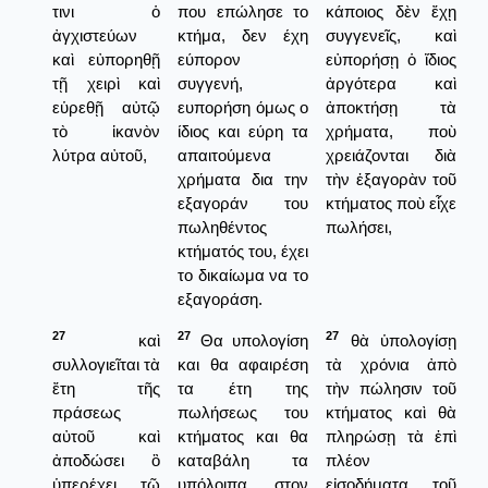
τινι ὁ
που επώλησε το
κάποιος δὲν ἔχῃ
ἀγχιστεύων
κτήμα, δεν έχη
συγγενεῖς, καὶ
καὶ εὐπορηθῇ
εύπορον
εὐπορήσῃ ὁ ἴδιος
τῇ χειρὶ καὶ
συγγενή,
ἀργότερα καὶ
εὑρεθῇ αὐτῷ
ευπορήση όμως ο
ἀποκτήσῃ τὰ
τὸ ἱκανὸν
ίδιος και εύρη τα
χρήματα, ποὺ
λύτρα αὐτοῦ,
απαιτούμενα
χρειάζονται διὰ
χρήματα δια την
τὴν ἑξαγορὰν τοῦ
εξαγοράν του
κτήματος ποὺ εἶχε
πωληθέντος
πωλήσει,
κτήματός του, έχει
το δικαίωμα να το
εξαγοράση.
27
27
27
καὶ
Θα υπολογίση
θὰ ὑπολογίσῃ
συλλογιεῖται τὰ
και θα αφαιρέση
τὰ χρόνια ἀπὸ
ἔτη τῆς
τα έτη της
τὴν πώλησιν τοῦ
πράσεως
πωλήσεως του
κτήματος καὶ θὰ
αὐτοῦ καὶ
κτήματος και θα
πληρώσῃ τὰ ἐπὶ
ἀποδώσει ὃ
καταβάλη τα
πλέον
ὑπερέχει τῷ
υπόλοιπα στον
εἰσοδήματα τοῦ