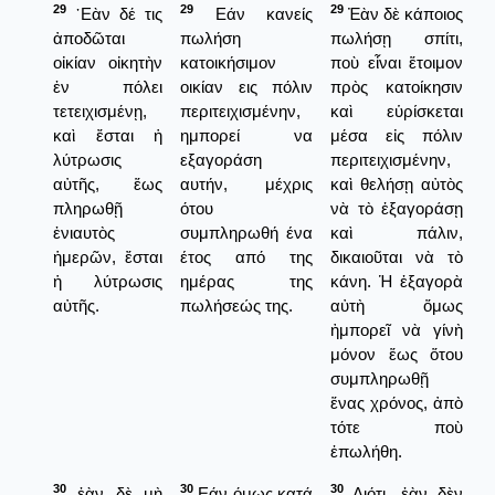
29
29
29
᾿Εὰν δέ τις
Εάν κανείς
Ἐὰν δὲ κάποιος
ἀποδῶται
πωλήση
πωλήσῃ σπίτι,
οἰκίαν οἰκητὴν
κατοικήσιμον
ποὺ εἶναι ἕτοιμον
ἐν πόλει
οικίαν εις πόλιν
πρὸς κατοίκησιν
τετειχισμένῃ,
περιτειχισμένην,
καὶ εὑρίσκεται
καὶ ἔσται ἡ
ημπορεί να
μέσα εἰς πόλιν
λύτρωσις
εξαγοράση
περιτειχισμένην,
αὐτῆς, ἕως
αυτήν, μέχρις
καὶ θελήσῃ αὐτὸς
πληρωθῇ
ότου
νὰ τὸ ἑξαγοράσῃ
ἐνιαυτὸς
συμπληρωθή ένα
καὶ πάλιν,
ἡμερῶν, ἔσται
έτος από της
δικαιοῦται νὰ τὸ
ἡ λύτρωσις
ημέρας της
κάνη. Ἡ ἑξαγορὰ
αὐτῆς.
πωλήσεώς της.
αὐτὴ ὅμως
ἠμπορεῖ νὰ γίνὴ
μόνον ἕως ὅτου
συμπληρωθῇ
ἕνας χρόνος, ἀπὸ
τότε ποὺ
ἐπωλήθη.
30
30
30
ἐὰν δὲ μὴ
Εάν όμως κατά
Διότι, ἐὰν δὲν