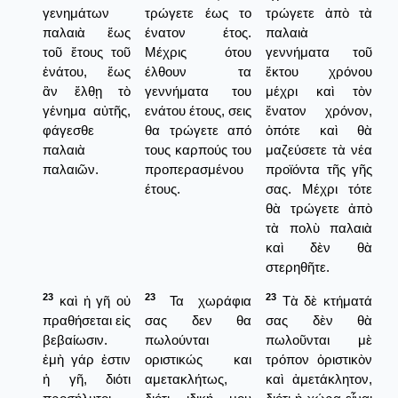
γενημάτων
τρώγετε έως το
τρώγετε ἀπὸ τὰ
παλαιὰ ἕως
ένατον έτος.
παλαιὰ
τοῦ ἔτους τοῦ
Μέχρις ότου
γεννήματα τοῦ
ἐνάτου, ἕως
έλθουν τα
ἕκτου χρόνου
ἂν ἔλθῃ τὸ
γεννήματα του
μέχρι καὶ τὸν
γένημα αὐτῆς,
ενάτου έτους, σεις
ἔνατον χρόνον,
φάγεσθε
θα τρώγετε από
ὁπότε καὶ θὰ
παλαιὰ
τους καρπούς του
μαζεύσετε τὰ νέα
παλαιῶν.
προπερασμένου
προϊόντα τῆς γῆς
έτους.
σας. Μέχρι τότε
θὰ τρώγετε ἀπὸ
τὰ πολὺ παλαιὰ
καὶ δὲν θὰ
στερηθῆτε.
23
23
23
καὶ ἡ γῆ οὐ
Τα χωράφια
Τὰ δὲ κτήματά
πραθήσεται εἰς
σας δεν θα
σας δὲν θὰ
βεβαίωσιν.
πωλούνται
πωλοῦνται μὲ
ἐμὴ γάρ ἐστιν
οριστικώς και
τρόπον ὁριστικὸν
ἡ γῆ, διότι
αμετακλήτως,
καὶ ἀμετάκλητον,