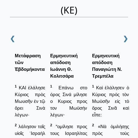
(ΚΕ)
❮
❯
Μετάφραση
Ερμηνευτική
Ερμηνευτική
τῶν
απόδοση
απόδοση
Ἑβδομήκοντα
Ιωάννη Θ.
Παναγιώτη Ν.
Κολιτσάρα
Τρεμπέλα
1
1
1
ΚΑΙ ἐλάλησε
Επάνω στο
Καὶ ἐλάλησεν ὁ
Κύριος πρὸς
όρος Σινά μίλησε
Κύριος πρὸς τὸν
Μωυσῆν ἐν τῷ
ο Κυριος προς
Μωϋσῆν εἰς τὸ
ὄρει Σινὰ
τον Μωϋσήν
ὅρος Σινᾶ καὶ
λέγων·
λέγων·
εἶπε:
2
2
2
λάλησον τοῖς
“ομίλησε προς
«Νὰ ὁμιλήσῃς
υἱοῖς ᾿Ισραὴλ
τους Ισραηλίτας
πρὸς τοὺς