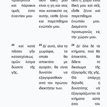
προσήλυτοι
διότι ιδική μου
διότι ἡ χώρα εἶναι
καὶ πάροικοι
είναι η γη και σεις
ἰδική μου καὶ σεῖς
ὑμεῖς ἐστε
που κατοικείτε εις
εἶσθε ξένοι καὶ
ἐναντίον μου·
αυτήν, είσθε ξένοι
παρεπίδημοι
και παρεπίδημοι
ἐνώπιόν μου.
ενώπιόν μου.
Διαμένετε
προσωρινῶς εἰς
τὴν χώραν μου.
24
24
24
καὶ κατὰ
Δι' αυτό, όλα τα
Δι’ ὅλα δὲ τὰ
πᾶσαν γῆν
χωράφια, τα
κτήματα, ποὺ θὰ
κατασχέσεως
οποία θα
ἀποκτάτε, θὰ
ὑμῶν λύτρα
αποκτάτε με
δίδετε τὸ
δώσετε τῆς
αγοράν, θα είναι
δικαίωμα τῆς
γῆς.
δυνατόν να
ἑξαγορᾶς τῆς γῆς.
εξαγορασθούν
Θὰ ὑπάρχῃ
από τον πρώτον
δηλαδὴ ἡ
ιδιοκτήτην των.
δυνατότης νὰ
ἑξαγοράζωνται τὰ
κτήματα αὐτὰ
ἀπὸ τὸν