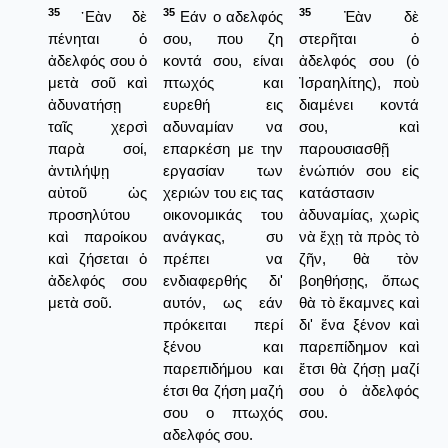
35
35
35
᾿Εὰν δὲ
Εάν ο αδελφός
Ἐὰν δὲ
πένηται ὁ
σου, που ζη
στερῆται ὁ
ἀδελφός σου ὁ
κοντά σου, είναι
ἀδελφός σου (ὁ
μετὰ σοῦ καὶ
πτωχός και
Ἰσραηλίτης), ποὺ
ἀδυνατήσῃ
ευρεθή εις
διαμένει κοντά
ταῖς χερσὶ
αδυναμίαν να
σου, καὶ
παρὰ σοί,
επαρκέση με την
παρουσιασθῇ
ἀντιλήψῃ
εργασίαν των
ἐνώπιόν σου εἰς
αὐτοῦ ὡς
χεριών του εις τας
κατάστασιν
προσηλύτου
οικονομικάς του
ἀδυναμίας, χωρὶς
καὶ παροίκου
ανάγκας, συ
νὰ ἔχῃ τὰ πρὸς τὸ
καὶ ζήσεται ὁ
πρέπει να
ζῆν, θὰ τὸν
ἀδελφός σου
ενδιαφερθής δι'
βοηθήσῃς, ὅπως
μετὰ σοῦ.
αυτόν, ως εάν
θὰ τὸ ἔκαμνες καὶ
πρόκειται περί
δι' ἕνα ξένον καὶ
ξένου και
παρεπίδημον καὶ
παρεπιδήμου και
ἔτσι θὰ ζήσῃ μαζί
έτσι θα ζήση μαζή
σου ὁ ἀδελφός
σου ο πτωχός
σου.
αδελφός σου.