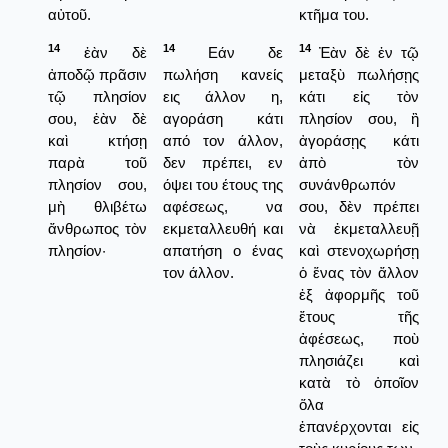
αὐτοῦ.
κτῆμα του.
14
14
14
ἐὰν δὲ
Εάν δε
Ἐὰν δὲ ἐν τῷ
ἀποδῷ πρᾶσιν
πωλήση κανείς
μεταξὺ πωλήσῃς
τῷ πλησίον
εις άλλον η,
κάτι εἰς τὸν
σου, ἐὰν δὲ
αγοράση κάτι
πλησίον σου, ἢ
καὶ κτήσῃ
από τον άλλον,
ἀγοράσῃς κάτι
παρὰ τοῦ
δεν πρέπει, εν
ἀπὸ τὸν
πλησίον σου,
όψει του έτους της
συνάνθρωπόν
μὴ θλιβέτω
αφέσεως, να
σου, δὲν πρέπει
ἄνθρωπος τὸν
εκμεταλλευθή και
νὰ ἐκμεταλλευῇ
πλησίον·
απατήση ο ένας
καὶ στενοχωρήσῃ
τον άλλον.
ὁ ἕνας τὸν ἄλλον
ἐξ ἀφορμῆς τοῦ
ἔτους τῆς
ἀφέσεως, ποὺ
πλησιάζει καὶ
κατὰ τὸ ὁποῖον
ὅλα
ἐπανέρχονται εἰς