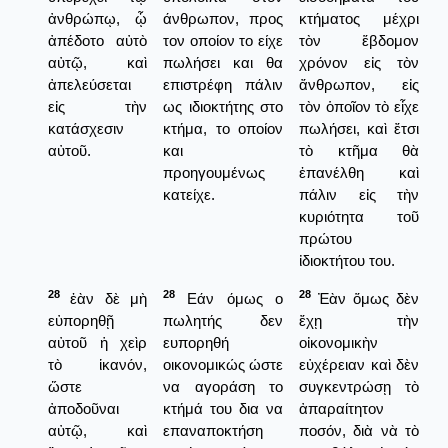
ἀνθρώπῳ, ᾧ
άνθρωπον, προς
κτήματος μέχρι
ἀπέδοτο αὐτὸ
τον οποίον το είχε
τὸν ἕβδομον
αὐτῷ, καὶ
πωλήσει και θα
χρόνον εἰς τὸν
ἀπελεύσεται
επιστρέφη πάλιν
ἄνθρωπον, εἰς
εἰς τὴν
ως ιδιοκτήτης στο
τὸν ὁποῖον τὸ εἶχε
κατάσχεσιν
κτήμα, το οποίον
πωλήσει, καὶ ἔτσι
αὐτοῦ.
και
τὸ κτῆμα θὰ
προηγουμένως
ἐπανέλθη καὶ
κατείχε.
πάλιν εἰς τὴν
κυριότητα τοῦ
πρώτου
ἰδιοκτήτου του.
28
28
28
ἐὰν δὲ μὴ
Εάν όμως ο
Ἐὰν ὅμως δὲν
εὐπορηθῇ
πωλητής δεν
ἔχῃ τὴν
αὐτοῦ ἡ χεὶρ
ευπορηθή
οἰκονομικὴν
τὸ ἱκανόν,
οικονομικώς ώστε
εὐχέρειαν καὶ δὲν
ὥστε
να αγοράση το
συγκεντρώσῃ τὸ
ἀποδοῦναι
κτήμά του δια να
ἀπαραίτητον
αὐτῷ, καὶ
επαναποκτήση
ποσόν, διὰ νὰ τὸ