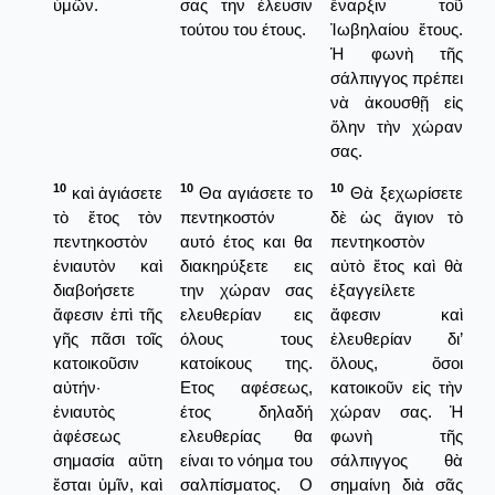
ὑμῶν.
σας την έλευσιν
ἔναρξιν τοῦ
τούτου του έτους.
Ἰωβηλαίου ἔτους.
Ἡ φωνὴ τῆς
σάλπιγγος πρέπει
νὰ ἀκουσθῇ εἰς
ὅλην τὴν χώραν
σας.
10
10
10
καὶ ἁγιάσετε
Θα αγιάσετε το
Θὰ ξεχωρίσετε
τὸ ἔτος τὸν
πεντηκοστόν
δὲ ὡς ἅγιον τὸ
πεντηκοστὸν
αυτό έτος και θα
πεντηκοστὸν
ἐνιαυτὸν καὶ
διακηρύξετε εις
αὐτὸ ἔτος καὶ θὰ
διαβοήσετε
την χώραν σας
ἑξαγγείλετε
ἄφεσιν ἐπὶ τῆς
ελευθερίαν εις
ἄφεσιν καὶ
γῆς πᾶσι τοῖς
όλους τους
ἐλευθερίαν δι’
κατοικοῦσιν
κατοίκους της.
ὅλους, ὅσοι
αὐτήν·
Ετος αφέσεως,
κατοικοῦν εἰς τὴν
ἐνιαυτὸς
έτος δηλαδή
χώραν σας. Ἡ
ἀφέσεως
ελευθερίας θα
φωνὴ τῆς
σημασία αὕτη
είναι το νόημα του
σάλπιγγος θὰ
ἔσται ὑμῖν, καὶ
σαλπίσματος. Ο
σημαίνη διὰ σᾶς