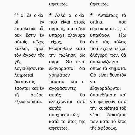
αφέσεως.
ἀφέσεως.
31
31
31
αἱ δὲ οἰκίαι
Αλλά αι οικίαι
Ἀντιθέτως τὰ
αἱ ἐν
που είναι στους
σπίτια, ποὺ
ἐπαύλεσιν, αἷς
αγρούς, όπου δεν
εὑρίσκονται εἰς τὸ
οὐκ ἔστιν ἐν
υπάρχει ολόγυρα
ὕπαιθρον, ἔξω
αὐταῖς τεῖχος
τείχος, θα
ἀπὸ τὰς πόλεις
κύκλῳ, πρὸς
θεωρηθούν κατά
ποὺ ἔχουν τεῖχος
τὸν ἀγρὸν τῆς
την πώλησιν ως
ὁλόγυρά των, θὰ
γῆς
αγροί. Θα είναι
ὑπολογίζωνται
λογισθήσονται·
εξαγορασταί δια
ὅπως τὰ κτήματα.
λυτρωταὶ
χρημάτων
Θὰ εἶναι δυνατὸν
διαπαντὸς
πάντοτε και οι
νὰ
ἔσονται καὶ ἐν
αγοράσαντες
ἑξαγοράζωνται
τῇ ἀφέσει
αυτάς θα
ὀποτεδήποτε καὶ
ἐξελεύσονται.
εξέρχωνται από
νὰ φεύγουν ἀπὸ
αυτάς
τὴν κυριότητα τοῦ
υποχρεωτικώς
νέου ἰδιοκτήτου
κατά το έτος της
των κατὰ τὸ ἔτος
αφέσεως.
τῆς ἀφέσεως.