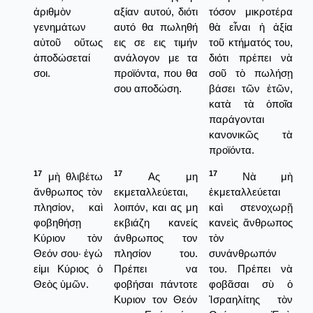
ἀριθμὸν
αξίαν αυτού, διότι
τόσον μικροτέρα
γενημάτων
αυτό θα πωληθή
θὰ εἶναι ἡ ἀξία
αὐτοῦ οὕτως
εις σε εις τιμήν
τοῦ κτήματός του,
ἀποδώσεταί
ανάλογον με τα
διότι πρέπει νὰ
σοι.
προϊόντα, που θα
σοῦ τὸ πωλήσῃ
σου αποδώση.
βάσει τῶν ἐτῶν,
κατὰ τὰ ὁποῖα
παράγονται
κανονικῶς τὰ
προϊόντα.
17
17
17
μὴ θλιβέτω
Ας μη
Νὰ μὴ
ἄνθρωπος τὸν
εκμεταλλεύεται,
ἐκμεταλλεύεται
πλησίον, καὶ
λοιπόν, και ας μη
καὶ στενοχωρῇ
φοβηθήσῃ
εκβιάζη κανείς
κανεὶς ἄνθρωπος
Κύριον τὸν
άνθρωπος τον
τὸν
Θεόν σου· ἐγώ
πλησίον του.
συνάνθρωπόν
εἰμι Κύριος ὁ
Πρέπει να
του. Πρέπει νὰ
Θεὸς ὑμῶν.
φοβήσαι πάντοτε
φοβᾶσαι σὺ ὁ
Κυριον τον Θεόν
Ἰσραηλίτης τὸν