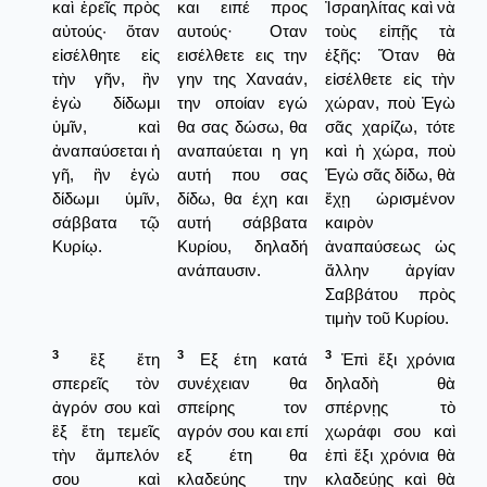
καὶ ἐρεῖς πρὸς
και ειπέ προς
Ἰσραηλίτας καὶ νὰ
αὐτούς· ὅταν
αυτούς· Οταν
τοὺς εἰπῇς τὰ
εἰσέλθητε εἰς
εισέλθετε εις την
ἑξῆς: Ὅταν θὰ
τὴν γῆν, ἣν
γην της Χαναάν,
εἰσέλθετε εἰς τὴν
ἐγὼ δίδωμι
την οποίαν εγώ
χώραν, ποὺ Ἐγὼ
ὑμῖν, καὶ
θα σας δώσω, θα
σᾶς χαρίζω, τότε
ἀναπαύσεται ἡ
αναπαύεται η γη
καὶ ἡ χώρα, ποὺ
γῆ, ἣν ἐγὼ
αυτή που σας
Ἐγὼ σᾶς δίδω, θὰ
δίδωμι ὑμῖν,
δίδω, θα έχη και
ἔχῃ ὡρισμένον
σάββατα τῷ
αυτή σάββατα
καιρὸν
Κυρίῳ.
Κυρίου, δηλαδή
ἀναπαύσεως ὡς
ανάπαυσιν.
ἄλλην ἀργίαν
Σαββάτου πρὸς
τιμὴν τοῦ Κυρίου.
3
3
3
ἓξ ἔτη
Εξ έτη κατά
Ἐπὶ ἕξι χρόνια
σπερεῖς τὸν
συνέχειαν θα
δηλαδὴ θὰ
ἀγρόν σου καὶ
σπείρης τον
σπέρνῃς τὸ
ἓξ ἔτη τεμεῖς
αγρόν σου και επί
χωράφι σου καὶ
τὴν ἄμπελόν
εξ έτη θα
ἐπὶ ἕξι χρόνια θὰ
σου καὶ
κλαδεύης την
κλαδεύῃς καὶ θὰ