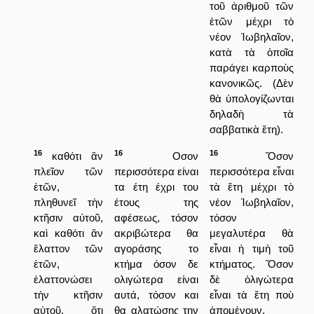
τοῦ ἀριθμοῦ τῶν
ἐτῶν μέχρι τὸ
νέον Ἰωβηλαῖον,
κατὰ τὰ ὁποῖα
παράγει καρποὺς
κανονικῶς. (Δὲν
θὰ ὑπολογίζωνται
δηλαδὴ τὰ
σαββατικὰ ἔτη).
16
16
16
καθότι ἂν
Οσον
Ὅσον
πλεῖον τῶν
περισσότερα είναι
περισσότερα εἶναι
ἐτῶν,
τα έτη έχρι του
τὰ ἔτη μέχρι τὸ
πληθυνεῖ τὴν
έτους της
νέον Ἰωβηλαῖον,
κτῆσιν αὐτοῦ,
αφέσεως, τόσον
τόσον
καὶ καθότι ἂν
ακριβώτερα θα
μεγαλυτέρα θὰ
ἔλαττον τῶν
αγοράσης το
εἶναι ἡ τιμὴ τοῦ
ἐτῶν,
κτήμα όσον δε
κτήματος. Ὅσον
ἐλαττονώσει
ολιγώτερα είναι
δὲ ὀλιγώτερα
τὴν κτῆσιν
αυτά, τόσον και
εἶναι τὰ ἔτη ποὺ
αὐτοῦ, ὅτι
θα αλατώσης την
ἀπομένουν,