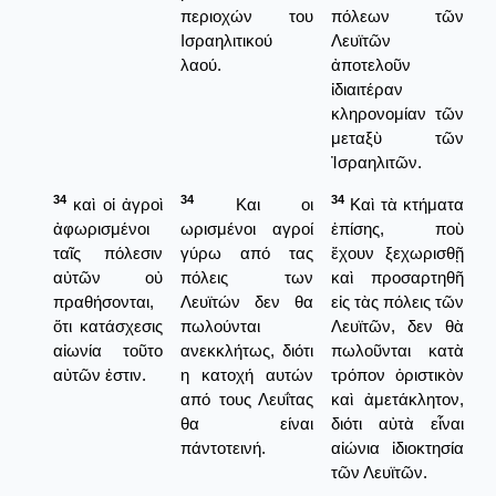
περιοχών του
πόλεων τῶν
Ισραηλιτικού
Λευϊτῶν
λαού.
ἀποτελοῦν
ἰδιαιτέραν
κληρονομίαν τῶν
μεταξὺ τῶν
Ἰσραηλιτῶν.
34
34
34
καὶ οἱ ἀγροὶ
Και οι
Καὶ τὰ κτήματα
ἀφωρισμένοι
ωρισμένοι αγροί
ἐπίσης, ποὺ
ταῖς πόλεσιν
γύρω από τας
ἔχουν ξεχωρισθῇ
αὐτῶν οὐ
πόλεις των
καὶ προσαρτηθῆ
πραθήσονται,
Λευϊτών δεν θα
εἰς τὰς πόλεις τῶν
ὅτι κατάσχεσις
πωλούνται
Λευϊτῶν, δεν θὰ
αἰωνία τοῦτο
ανεκκλήτως, διότι
πωλοῦνται κατὰ
αὐτῶν ἐστιν.
η κατοχή αυτών
τρόπον ὁριστικὸν
από τους Λευΐτας
καὶ ἀμετάκλητον,
θα είναι
διότι αὐτὰ εἶναι
πάντοτεινή.
αἰώνια ἰδιοκτησία
τῶν Λευϊτῶν.