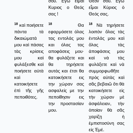
σου. Εγώ είμαι
Θεόν σου. Ἐγὼ
Κυριος ο Θεός
εἶμαι Κύριος ὁ
σας !
Θεός σας.
18
18
18
καὶ ποιήσετε
Θα
Νὰ τηρήσετε
πάντα τὰ
εφαρμόσετε όλας
λοιπὸν ὅλας τὰς
δικαιώματά
τας εντολάς μου
ἐντολάς μου καὶ
μου καὶ πάσας
και όλας τας
ὅλας τὰς
τὰς κρίσεις
αποφάσεις μου·
ἀποφάσεις μου
μου καὶ
θα φυλάξετε και
καὶ νὰ τὰς
φυλάξεσθε καὶ
θα τηρήσετε
φυλάξετε καὶ νὰ
ποιήσετε αὐτὰ
αυτάς και έτσι θα
συμμορφωθῆτε
καὶ
κατοικήσετε εις
πρὸς αὐτὰς καὶ
κατοικήσετε
την χώραν σας
σᾶς βεβαιῶ ὅτι θὰ
ἐπὶ τῆς γῆς
ασφαλείς με την
κατοικήσετε εἰς
πεποιθότες.
πεποίθησιν εις
τὴν χώραν μὲ
την προστασίαν
ἀσφάλειαν, τὴν
μου.
ὁποίαν θὰ σᾶς
χαρίζῃ ἡ
ἐμπιστοσύνη σας
εἰς Ἐμέ.