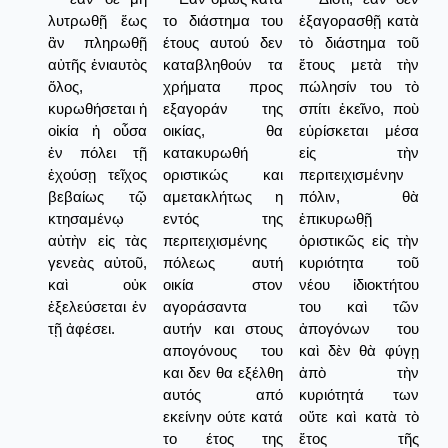
λυτρωθῇ ἕως
το διάστημα του
ἑξαγορασθῇ κατὰ
ἂν πληρωθῇ
έτους αυτού δεν
τὸ διάστημα τοῦ
αὐτῆς ἐνιαυτὸς
καταβληθούν τα
ἔτους μετὰ τὴν
ὅλος,
χρήματα προς
πώλησίν του τὸ
κυρωθήσεται ἡ
εξαγοράν της
σπίτι ἐκεῖνο, ποὺ
οἰκία ἡ οὖσα
οικίας, θα
εὑρίσκεται μέσα
ἐν πόλει τῇ
κατακυρωθή
εἰς τὴν
ἐχούσῃ τεῖχος
οριστικώς και
περιτειχισμένην
βεβαίως τῷ
αμετακλήτως η
πόλιν, θὰ
κτησαμένῳ
εντός της
ἐπικυρωθῇ
αὐτὴν εἰς τὰς
περιτειχισμένης
ὁριστικῶς εἰς τὴν
γενεὰς αὐτοῦ,
πόλεως αυτή
κυριότητα τοῦ
καὶ οὐκ
οικία στον
νέου ἰδιοκτήτου
ἐξελεύσεται ἐν
αγοράσαντα
του καὶ τῶν
τῇ ἀφέσει.
αυτήν και στους
ἀπογόνων του
απογόνους του
καὶ δὲν θὰ φύγῃ
και δεν θα εξέλθη
ἀπὸ τὴν
αυτός από
κυριότητά των
εκείνην ούτε κατά
οὔτε καὶ κατὰ τὸ
το έτος της
ἔτος τῆς