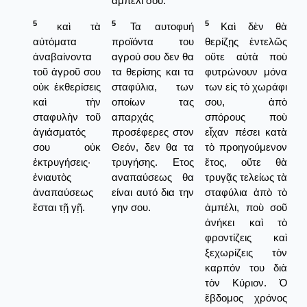
αμπέλι σου.
5
5
5
καὶ τὰ
Τα αυτοφυή
Καὶ δὲν θὰ
αὐτόματα
προϊόντα του
θερίζῃς ἐντελῶς
ἀναβαίνοντα
αγρού σου δεν θα
οὔτε αὐτὰ ποὺ
τοῦ ἀγροῦ σου
τα θερίσης και τα
φυτρώνουν μόνα
οὐκ ἐκθερίσεις
σταφύλια, των
των εἰς τὸ χωράφι
καὶ τὴν
οποίων τας
σου, ἀπὸ
σταφυλὴν τοῦ
απαρχάς
σπόρους ποὺ
ἁγιάσματός
προσέφερες στον
εἶχαν πέσει κατὰ
σου οὐκ
Θεόν, δεν θα τα
τὸ προηγούμενον
ἐκτρυγήσεις·
τρυγήσης. Ετος
ἔτος, οὔτε θὰ
ἐνιαυτὸς
αναπαύσεως θα
τρυγᾷς τελείως τὰ
ἀναπαύσεως
είναι αυτό δια την
σταφύλια ἀπὸ τὸ
ἔσται τῇ γῇ.
γην σου.
ἀμπέλι, ποὺ σοῦ
ἀνήκει καὶ τὸ
φροντίζεις καὶ
ξεχωρίζεις τὸν
καρπόν του διὰ
τὸν Κύριον. Ὁ
ἕβδομος χρόνος