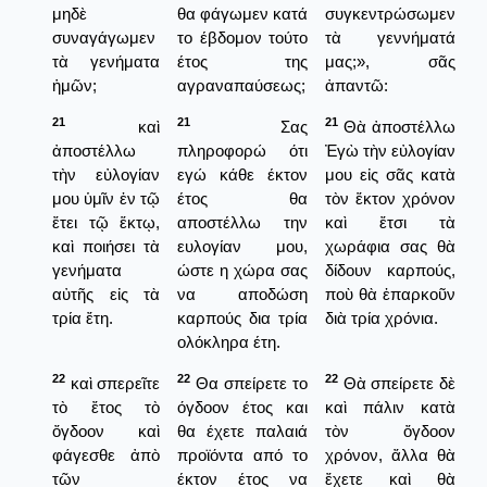
μηδὲ
θα φάγωμεν κατά
συγκεντρώσωμεν
συναγάγωμεν
το έβδομον τούτο
τὰ γεννήματά
τὰ γενήματα
έτος της
μας;», σᾶς
ἡμῶν;
αγραναπαύσεως;
ἀπαντῶ:
21
21
21
καὶ
Σας
Θὰ ἀποστέλλω
ἀποστέλλω
πληροφορώ ότι
Ἐγὼ τὴν εὐλογίαν
τὴν εὐλογίαν
εγώ κάθε έκτον
μου εἰς σᾶς κατὰ
μου ὑμῖν ἐν τῷ
έτος θα
τὸν ἕκτον χρόνον
ἔτει τῷ ἕκτῳ,
αποστέλλω την
καὶ ἔτσι τὰ
καὶ ποιήσει τὰ
ευλογίαν μου,
χωράφια σας θὰ
γενήματα
ώστε η χώρα σας
δίδουν καρπούς,
αὐτῆς εἰς τὰ
να αποδώση
ποὺ θὰ ἐπαρκοῦν
τρία ἔτη.
καρπούς δια τρία
διὰ τρία χρόνια.
ολόκληρα έτη.
22
22
22
καὶ σπερεῖτε
Θα σπείρετε το
Θὰ σπείρετε δὲ
τὸ ἔτος τὸ
όγδοον έτος και
καὶ πάλιν κατὰ
ὄγδοον καὶ
θα έχετε παλαιά
τὸν ὄγδοον
φάγεσθε ἀπὸ
προϊόντα από το
χρόνον, ἄλλα θὰ
τῶν
έκτον έτος να
ἔχετε καὶ θὰ