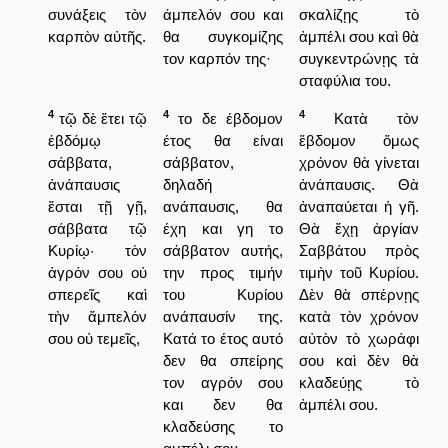
συνάξεις τὸν
άμπελόν σου και
σκαλίζῃς τὸ
καρπὸν αὐτῆς.
θα συγκομίζης
ἀμπέλι σου καὶ θὰ
τον καρπόν της·
συγκεντρώνῃς τὰ
σταφύλια του.
4
4
4
τῷ δὲ ἔτει τῷ
το δε έβδομον
Κατὰ τὸν
ἑβδόμῳ
έτος θα είναι
ἕβδομον ὅμως
σάββατα,
σάββατον,
χρόνον θὰ γίνεται
ἀνάπαυσις
δηλαδή
ἀνάπαυσις. Θὰ
ἔσται τῇ γῇ,
ανάπαυσις, θα
ἀναπαύεται ἡ γῆ.
σάββατα τῷ
έχη και γη το
Θὰ ἔχῃ ἀργίαν
Κυρίῳ· τὸν
σάββατον αυτής,
Σαββάτου πρὸς
ἀγρόν σου οὐ
την προς τιμήν
τιμὴν τοῦ Κυρίου.
σπερεῖς καὶ
του Κυρίου
Δὲν θὰ σπέρνῃς
τὴν ἄμπελόν
ανάπαυσίν της.
κατὰ τὸν χρόνον
σου οὐ τεμεῖς,
Κατά το έτος αυτό
αὐτὸν τὸ χωράφι
δεν θα σπείρης
σου καὶ δὲν θὰ
τον αγρόν σου
κλαδεύῃς τὸ
και δεν θα
ἀμπέλι σου.
κλαδεύσης το