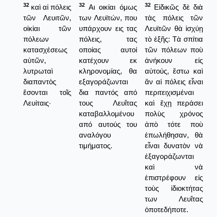
32
32
32
καὶ αἱ πόλεις
Αι οικίαι όμως
Εἰδικῶς δὲ διὰ
τῶν Λευιτῶν,
των Λευϊτών, που
τὰς πόλεις τῶν
οἰκίαι τῶν
υπάρχουν εις τας
Λευϊτῶν θὰ ἰσχύῃ
πόλεων
πόλεις, τας
τὸ ἑξῆς: Τὰ σπίτια
κατασχέσεως
οποίας αυτοί
τῶν πόλεων ποὺ
αὐτῶν,
κατέχουν εκ
ἀνήκουν εἰς
λυτρωταὶ
κληρονομίας, θα
αὐτούς, ἔστω καὶ
διαπαντὸς
εξαγοράζωνται
ἂν αἱ πόλεις εἶναι
ἔσονται τοῖς
δια παντός από
περιτειχισμέναι
Λευίταις·
τους Λευΐτας
καὶ ἔχῃ περάσει
καταβαλλομένου
πολὺς χρόνος
από αυτούς του
ἀπὸ τότε ποὺ
αναλόγου
ἐπωλήθησαν, θὰ
τιμήματος.
εἶναι δυνατὸν νὰ
ἑξαγοράζωνται
καὶ νὰ
ἐπιστρέφουν εἰς
τοὺς ἰδιοκτήτας
των Λευΐτας
ὀποτεδήποτε.