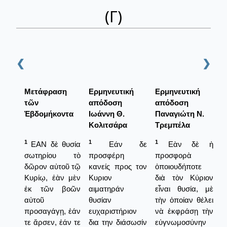
(Γ)
❮
❯
Μετάφραση
Ερμηνευτική
Ερμηνευτική
τῶν
απόδοση
απόδοση
Ἑβδομήκοντα
Ιωάννη Θ.
Παναγιώτη Ν.
Κολιτσάρα
Τρεμπέλα
1
1
1
ΕΑΝ δὲ θυσία
Εάν δε
Εὰν δὲ ἡ
σωτηρίου τὸ
προσφέρη
προσφορὰ
δῶρον αὐτοῦ τῷ
κανείς προς τον
ὁποιουδήποτε
Κυρίῳ, ἐὰν μὲν
Κυριον
διὰ τὸν Κύριον
ἐκ τῶν βοῶν
αιματηράν
εἶναι θυσία, μὲ
αὐτοῦ
θυσίαν
τὴν ὁποίαν θέλει
προσαγάγῃ, ἐάν
ευχαριστήριον
νὰ ἐκφράσῃ τὴν
τε ἄρσεν, ἐάν τε
δια την διάσωσίν
εὐγνωμοσύνην