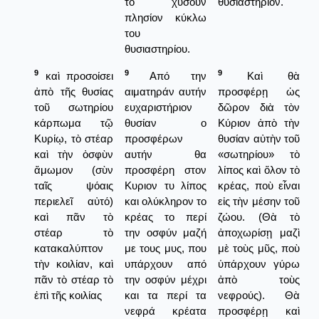
το χύσουν
θυσιαστήριον.
πλησίον κύκλω
του
θυσιαστηρίου.
9
9
9
καὶ προσοίσει
Από την
Καὶ θὰ
ἀπὸ τῆς θυσίας
αιματηράν αυτήν
προσφέρῃ ὡς
τοῦ σωτηρίου
ευχαριστήριον
δῶρον διὰ τὸν
κάρπωμα τῷ
θυσίαν ο
Κύριον ἀπὸ τὴν
Κυρίῳ, τὸ στέαρ
προσφέρων
θυσίαν αὐτὴν τοῦ
καὶ τὴν ὀσφὺν
αυτήν θα
«σωτηρίου» τὸ
ἄμωμον (σὺν
προσφέρη στον
λίπος καὶ ὅλον τὸ
ταῖς ψόαις
Κυριον τυ λίπος
κρέας, ποὺ εἶναι
περιελεῖ αὐτό)
και ολύκληρον το
εἰς τὴν μέσην τοῦ
καὶ πᾶν τὸ
κρέας το περί
ζώου. (Θὰ τὸ
στέαρ τὸ
την οσφύν μαζή
ἀποχωρίσῃ μαζὶ
κατακαλύπτον
με τους μυς, που
μὲ τοὺς μῦς, ποὺ
τὴν κοιλίαν, καὶ
υπάρχουν από
ὑπάρχουν γύρω
πᾶν τὸ στέαρ τὸ
την οσφύν μέχρι
ἀπὸ τοὺς
ἐπὶ τῆς κοιλίας
και τα περί τα
νεφρούς). Θὰ
νεφρά κρέατα
προσφέρῃ καὶ