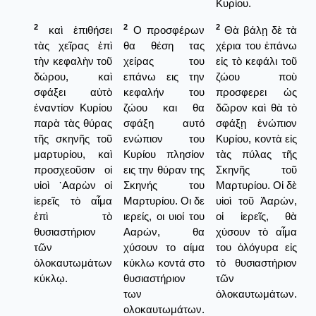
Κυρίου.
2
2
2
καὶ ἐπιθήσει
Ο προσφέρων
Θὰ βάλῃ δὲ τὰ
τὰς χεῖρας ἐπὶ
θα θέση τας
χέρια του ἐπάνω
τὴν κεφαλὴν τοῦ
χείρας του
εἰς τὸ κεφάλι τοῦ
δώρου, καὶ
επάνω εις την
ζώου ποὺ
σφάξει αὐτὸ
κεφαλήν του
προσφερει ὡς
ἐναντίον Κυρίου
ζώου και θα
δῶρον καὶ θὰ τὸ
παρὰ τὰς θύρας
σφάξη αυτό
σφάξῃ ἐνώπιον
τῆς σκηνῆς τοῦ
ενώπιον του
Κυρίου, κοντὰ εἰς
μαρτυρίου, καὶ
Κυρίου πλησίον
τὰς πύλας τῆς
προσχεοῦσιν οἱ
εις την θύραν της
Σκηνῆς τοῦ
υἱοὶ ᾿Ααρὼν οἱ
Σκηνής του
Μαρτυρίου. Οἱ δὲ
ἱερεῖς τὸ αἷμα
Μαρτυρίου. Οι δε
υἱοὶ τοῦ Ἀαρών,
ἐπὶ τὸ
ιερείς, οι υιοί του
οἱ ἱερεῖς, θὰ
θυσιαστήριον
Ααρών, θα
χύσουν τὸ αἷμα
τῶν
χύσουν το αίμα
του ὁλόγυρα εἰς
ὁλοκαυτωμάτων
κύκλω κοντά στο
τὸ θυσιαστήριον
κύκλῳ.
θυσιαστήριον
τῶν
των
ὁλοκαυτωμάτων.
ολοκαυτωμάτων.