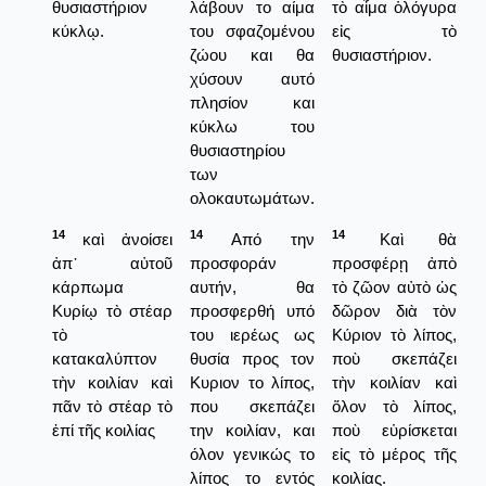
θυσιαστήριον
λάβουν το αίμα
τὸ αἷμα ὁλόγυρα
κύκλῳ.
του σφαζομένου
εἰς τὸ
ζώου και θα
θυσιαστήριον.
χύσουν αυτό
πλησίον και
κύκλω του
θυσιαστηρίου
των
ολοκαυτωμάτων.
14
14
14
καὶ ἀνοίσει
Από την
Καὶ θὰ
ἀπ᾿ αὐτοῦ
προσφοράν
προσφέρῃ ἀπὸ
κάρπωμα
αυτήν, θα
τὸ ζῶον αὐτὸ ὡς
Κυρίῳ τὸ στέαρ
προσφερθή υπό
δῶρον διὰ τὸν
τὸ
του ιερέως ως
Κύριον τὸ λίπος,
κατακαλύπτον
θυσία προς τον
ποὺ σκεπάζει
τὴν κοιλίαν καὶ
Κυριον το λίπος,
τὴν κοιλίαν καὶ
πᾶν τὸ στέαρ τὸ
που σκεπάζει
ὅλον τὸ λίπος,
ἐπί τῆς κοιλίας
την κοιλίαν, και
ποὺ εὑρίσκεται
όλον γενικώς το
εἰς τὸ μέρος τῆς
λίπος το εντός
κοιλίας.