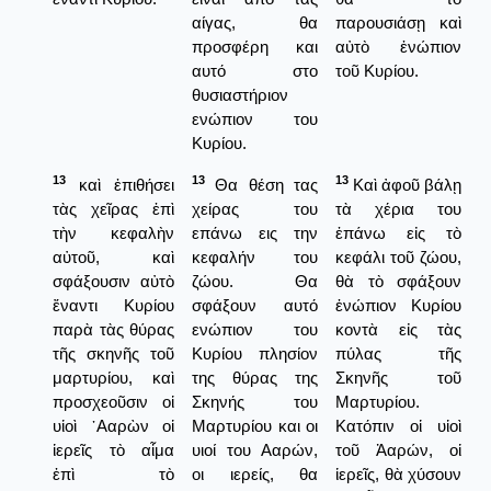
αίγας, θα
παρουσιάσῃ καὶ
προσφέρη και
αὐτὸ ἐνώπιον
αυτό στο
τοῦ Κυρίου.
θυσιαστήριον
ενώπιον του
Κυρίου.
13
13
13
καὶ ἐπιθήσει
Θα θέση τας
Καὶ ἀφοῦ βάλῃ
τὰς χεῖρας ἐπὶ
χείρας του
τὰ χέρια του
τὴν κεφαλὴν
επάνω εις την
ἐπάνω εἰς τὸ
αὐτοῦ, καὶ
κεφαλήν του
κεφάλι τοῦ ζώου,
σφάξουσιν αὐτὸ
ζώου. Θα
θὰ τὸ σφάξουν
ἔναντι Κυρίου
σφάξουν αυτό
ἐνώπιον Κυρίου
παρὰ τὰς θύρας
ενώπιον του
κοντὰ εἰς τὰς
τῆς σκηνῆς τοῦ
Κυρίου πλησίον
πύλας τῆς
μαρτυρίου, καὶ
της θύρας της
Σκηνῆς τοῦ
προσχεοῦσιν οἱ
Σκηνής του
Μαρτυρίου.
υἱοὶ ᾿Ααρὼν οἱ
Μαρτυρίου και οι
Κατόπιν οἱ υἱοὶ
ἱερεῖς τὸ αἷμα
υιοί του Ααρών,
τοῦ Ἀαρών, οἱ
ἐπὶ τὸ
οι ιερείς, θα
ἱερεῖς, θὰ χύσουν