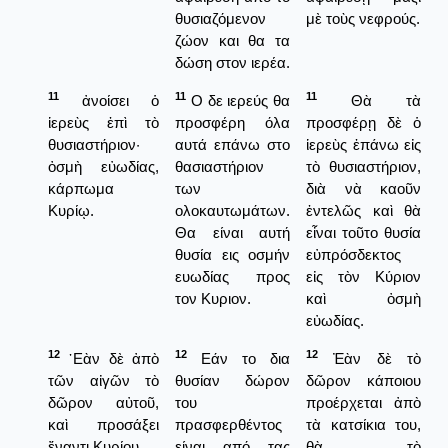
θυσιαζόμενον
μὲ τοὺς νεφρούς.
ζώον και θα τα
δώση στον ιερέα.
11
11
11
ἀνοίσει ὁ
Ο δε ιερεύς θα
Θὰ τὰ
ἱερεὺς ἐπὶ τὸ
προσφέρη όλα
προσφέρῃ δὲ ὁ
θυσιαστήριον·
αυτά επάνω στο
ἱερεὺς ἐπάνω εἰς
ὀσμὴ εὐωδίας,
θασιαστήριον
τὸ θυσιαστήριον,
κάρπωμα
των
διὰ νὰ καοῦν
Κυρίῳ.
ολοκαυτωμάτων.
ἐντελῶς καὶ θὰ
Θα είναι αυτή
εἶναι τοῦτο θυσία
θυσία εις οσμήν
εὐπρόσδεκτος
ευωδίας προς
εἰς τὸν Κύριον
τον Κυριον.
καὶ ὀσμὴ
εὐωδίας.
12
12
12
᾿Εὰν δὲ ἀπὸ
Εάν το δια
Ἐὰν δὲ τὸ
τῶν αἰγῶν τὸ
θυσίαν δώρον
δῶρον κάποιου
δῶρον αὐτοῦ,
του
προέρχεται ἀπὸ
καὶ προσάξει
πρασφερθέντος
τὰ κατσίκια του,
ἔναντι Κυρίου.
είναι από τας
θὰ τὸ