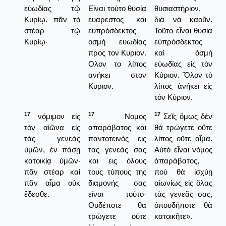
εὐωδίας τῷ
Είναι τούτο θυσία
θυσιαστήριον,
Κυρίῳ. πᾶν τὸ
ευάρεστος και
διὰ νὰ καοῦν.
στέαρ τῷ
ευπρόσδεκτος
Τοῦτο εἶναι θυσία
Κυρίῳ·
οσμή ευωδίας
εὐπρόσδεκτος
προς τον Κυριον.
καὶ ὀσμὴ
Ολον το λίπος
εὐωδίας εἰς τὸν
ανήκει στον
Κύριον. Ὅλον τὸ
Κυριον.
λίπος ἀνήκει εἰς
τὸν Κύριον.
17
17
17
νόμιμον εἰς
Νομος
Σεῖς ὅμως δὲν
τὸν αἰῶνα εἰς
απαράβατος και
θὰ τρώγετε οὔτε
τὰς γενεὰς
παντοτεινός εις
λίπος οὔτε αἷμα.
ὑμῶν, ἐν πάσῃ
τας γενεάς σας
Αὐτὸ εἶναι νόμος
κατοικίᾳ ὑμῶν·
και εις όλους
ἀπαράβατος,
πᾶν στέαρ καὶ
τους τύπους της
ποὺ θὰ ἰσχύῃ
πᾶν αἷμα οὐκ
διαμονής σας
αἰωνίως εἰς ὅλας
ἔδεσθε.
είναι τούτο·
τὰς γενεᾶς σας,
Ουδέποτε θα
ὁπουδήποτε θὰ
τρώγετε ούτε
κατοικῆτε».