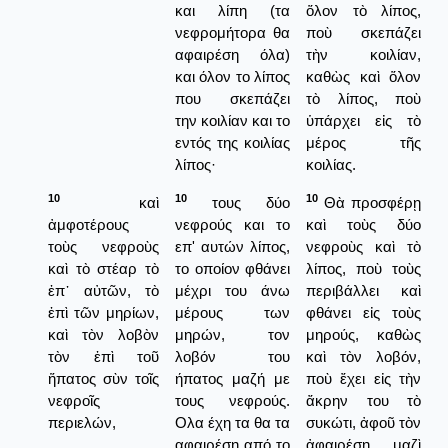
και λίπη (τα
ὅλον τὸ λίπος,
νεφρομήτορα θα
ποὺ σκεπάζει
αφαιρέση όλα)
τὴν κοιλίαν,
και όλον το λίπος
καθὼς καὶ ὅλον
που σκεπάζει
τὸ λίπος, ποὺ
την κοιλίαν και το
ὑπάρχει εἰς τὸ
εντός της κοιλίας
μέρος τῆς
λίπος·
κοιλίας.
10
10
10
καὶ
τους δύο
Θὰ προσφέρῃ
ἀμφοτέρους
νεφρούς και το
καὶ τοὺς δύο
τοὺς νεφροὺς
επ' αυτών λίπος,
νεφροὺς καὶ τὸ
καὶ τὸ στέαρ τὸ
το οποίον φθάνει
λίπος, ποὺ τοὺς
ἐπ᾿ αὐτῶν, τὸ
μέχρι του άνω
περιβάλλει καὶ
ἐπὶ τῶν μηρίων,
μέρους των
φθάνει εἰς τοὺς
καὶ τὸν λοβὸν
μηρών, τον
μηρούς, καθὼς
τὸν ἐπὶ τοῦ
λοβόν του
καὶ τὸν λοβόν,
ἥπατος σὺν τοῖς
ήπατος μαζή με
ποὺ ἔχει εἰς τὴν
νεφροῖς
τους νεφρούς.
ἄκρην του τὸ
περιελών,
Ολα έχη τα θα τα
συκώτι, ἀφοῦ τὸν
αφαιρέση από το
ἀφαιρέσῃ μαζὶ