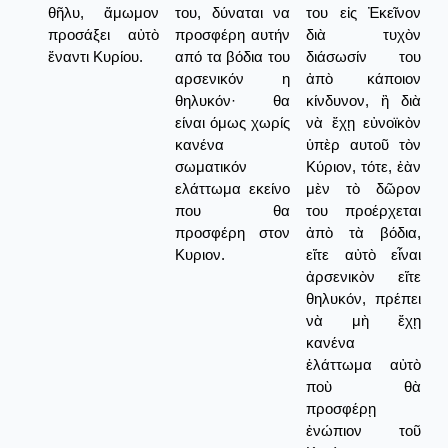
θῆλυ, ἄμωμον
του, δύναται να
του εἰς Ἐκεῖνον
προσάξει αὐτὸ
προσφέρη αυτήν
διὰ τυχὸν
ἔναντι Κυρίου.
από τα βόδια του
διάσωσίν του
αρσενικόν η
ἀπὸ κάποιον
θηλυκόν· θα
κίνδυνον, ἢ διὰ
είναι όμως χωρίς
νὰ ἔχῃ εὐνοϊκὸν
κανένα
ὑπὲρ αυτοῦ τὸν
σωματικόν
Κύριον, τότε, ἐὰν
ελάττωμα εκείνο
μὲν τὸ δῶρον
που θα
του προέρχεται
προσφέρη στον
ἀπὸ τὰ βόδια,
Κυριον.
εἴτε αὐτὸ εἶναι
ἀρσενικὸν εἴτε
θηλυκόν, πρέπει
νὰ μὴ ἔχῃ
κανένα
ἐλάττωμα αὐτὸ
ποὺ θὰ
προσφέρῃ
ἐνώπιον τοῦ