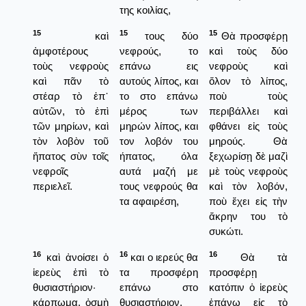
της κοιλίας,
15
15
15
καὶ
τους δύο
Θὰ προσφέρῃ
ἀμφοτέρους
νεφρούς, το
καὶ τοὺς δύο
τοὺς νεφροὺς
επάνω εις
νεφροὺς καὶ
καὶ πᾶν τὸ
αυτούς λίπος, και
ὅλον τὸ λίπος,
στέαρ τὸ ἐπ᾿
το στο επάνω
ποὺ τοὺς
αὐτῶν, τὸ ἐπὶ
μέρος των
περιβάλλει καὶ
τῶν μηρίων, καὶ
μηρών λίπος, και
φθάνει εἰς τοὺς
τὸν λοβὸν τοῦ
τον λοβόν του
μηρούς. Θὰ
ἥπατος σὺν τοῖς
ήπατος, όλα
ξεχωρίσῃ δὲ μαζὶ
νεφροῖς
αυτά μαζή με
μὲ τοὺς νεφροὺς
περιελεῖ.
τους νεφρούς θα
καὶ τὸν λοβόν,
τα αφαιρέση,
ποὺ ἔχει εἰς τὴν
ἄκρην του τὸ
συκώτι.
16
16
16
καὶ ἀνοίσει ὁ
και ο ιερεύς θα
Θὰ τὰ
ἱερεὺς ἐπὶ τὸ
τα προσφέρη
προσφέρῃ
θυσιαστήριον·
επάνω στο
κατόπιν ὁ ἱερεὺς
κάρπωμα, ὀσμὴ
θυσιαστήριον.
ἐπάνω εἰς τὸ