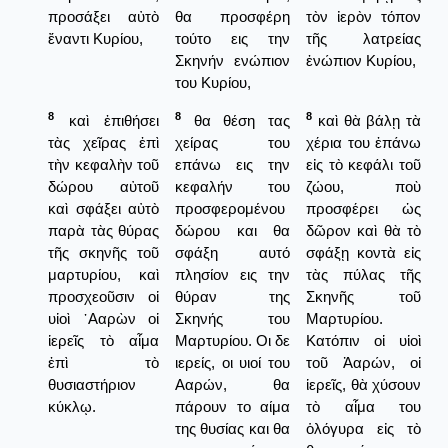
προσάξει αὐτὸ
θα προσφέρη
τὸν ἰερὸν τόπον
ἔναντι Κυρίου,
τούτο εις την
τῆς λατρείας
Σκηνήν ενώπιον
ἐνώπιον Κυρίου,
του Κυρίου,
8
8
8
καὶ ἐπιθήσει
θα θέση τας
καὶ θὰ βάλῃ τὰ
τὰς χεῖρας ἐπὶ
χείρας του
χέρια του ἐπάνω
τὴν κεφαλὴν τοῦ
επάνω εις την
εἰς τὸ κεφάλι τοῦ
δώρου αὐτοῦ
κεφαλήν του
ζώου, ποὺ
καὶ σφάξει αὐτὸ
προσφερομένου
προσφέρει ὡς
παρὰ τὰς θύρας
δώρου και θα
δῶρον καὶ θὰ τὸ
τῆς σκηνῆς τοῦ
σφάξη αυτό
σφάξῃ κοντὰ εἰς
μαρτυρίου, καὶ
πλησίον εις την
τὰς πύλας τῆς
προσχεοῦσιν οἱ
θύραν της
Σκηνῆς τοῦ
υἱοὶ ᾿Ααρὼν οἱ
Σκηνής του
Μαρτυρίου.
ἱερεῖς τὸ αἷμα
Μαρτυρίου. Οι δε
Κατόπιν οἱ υἱοὶ
ἐπὶ τὸ
ιερείς, οι υιοί του
τοῦ Ἀαρών, οἱ
θυσιαστήριον
Ααρών, θα
ἱερεῖς, θὰ χύσουν
κύκλῳ.
πάρουν το αίμα
τὸ αἷμα του
της θυσίας και θα
ὁλόγυρα εἰς τὸ