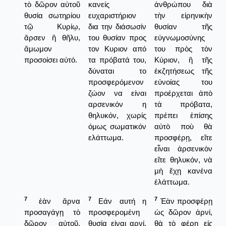
τὸ δῶρον αὐτοῦ
κανείς
ἀνθρώπου διὰ
θυσία σωτηρίου
ευχαριστήριον
τὴν εἰρηνικὴν
τῷ Κυρίῳ,
δια την διάσωσίν
θυσίαν τῆς
ἄρσεν ἢ θῆλυ,
του θυσίαν προς
εὐγνωμοσύνης
ἄμωμον
τον Κυριον από
του πρὸς τὸν
προσοίσει αὐτό.
τα πρόβατά του,
Κύριον, ἢ τῆς
δύναται το
ἐκζητήσεως τῆς
προσφερόμενον
εὐνοίας του
ζώον να είναι
προέρχεται ἀπὸ
αρσενικόν η
τὰ πρόβατα,
θηλυκόν, χωρίς
πρέπει ἐπίσης
όμως σωματικόν
αὐτὸ ποὺ θὰ
ελάττωμα.
προσφέρῃ, εἴτε
εἶναι ἀρσενικὸν
εἴτε θηλυκόν, νὰ
μὴ ἔχῃ κανένα
ἐλάττωμα.
7
7
7
ἐὰν ἄρνα
Εάν αυτή η
Ἐὰν προσφέρῃ
προσαγάγῃ τὸ
προσφερομένη
ὡς δῶρον ἀρνί,
δῶρον αὐτοῦ,
θυσία είναι αρνί,
θὰ τὸ φέρῃ εἰς