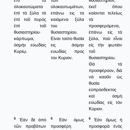
ἐπὶ τὰ
των
θυσιαστήριον,
ὁλοκαυτώματα
ολοκαυτωμάτων,
ἐκεῖ ὅπου
ἐπὶ τὰ ξύλα τὰ
επάνω εις τα
καίονται τελείως
ἐπί τοῦ πυρὸς
καιόμενα ξύλα
τὰ
ἐπὶ τοῦ
του
προσφερόμενα,
θυσιαστηρίου·
θυσιαστηρίου.
ἐπάνω εἰς τὰ
κάρπωμα,
Είναι τούτο θυσία
ξύλα, ποὺ εἶναι
ὀσμὴν εὐωδίας
εις άσμην
εἰς τὴν φωτιὰν
Κυρίῳ.
ευωδίας προς
τοῦ
τον Κυριον.
θυσιαστηρίου.
Θὰ τὰ
προσφέρουν, διὰ
νὰ καοῦν ὡς
θυσία
εὐπρόσδεκτος
καὶ ὀσμὴ
εὐωδίας εἰς τὸν
Κύριον.
6
6
6
᾿Εὰν δὲ ἀπὸ
Εάν όμως
Ἐὰν ὅμως ἡ
τῶν προβάτων
προσφέρη
προσφορὰ ἐνὸς