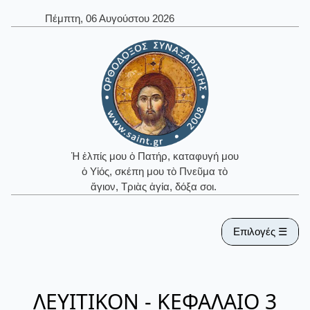
Πέμπτη, 06 Αυγούστου 2026
Ἡ ἐλπίς μου ὁ Πατήρ, καταφυγή μου
ὁ Υἱός, σκέπη μου τὸ Πνεῦμα τὸ
ἅγιον, Τριὰς ἁγία, δόξα σοι.
Επιλογές ☰
ΛΕΥΙΤΙΚΟΝ - ΚΕΦΑΛΑΙΟ 3