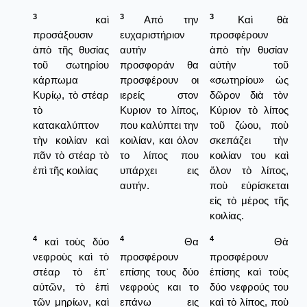
3
3
3
καὶ
Από την
Καὶ θὰ
προσάξουσιν
ευχαριστήριον
προσφέρουν
ἀπὸ τῆς θυσίας
αυτήν
ἀπὸ τὴν θυσίαν
τοῦ σωτηρίου
προσφοράν θα
αὐτὴν τοῦ
κάρπωμα
προσφέρουν οι
«σωτηρίου» ὡς
Κυρίῳ, τὸ στέαρ
ιερείς στον
δῶρον διὰ τὸν
τὸ
Κυριον το λίπος,
Κύριον τὸ λίπος
κατακαλύπτον
που καλύπτει την
τοῦ ζώου, ποὺ
τὴν κοιλίαν καὶ
κοιλίαν, και όλον
σκεπάζει τὴν
πᾶν τὸ στέαρ τὸ
το λίπος που
κοιλίαν του καὶ
ἐπὶ τῆς κοιλίας
υπάρχει εις
ὅλον τὸ λίπος,
αυτήν.
ποὺ εὑρίσκεται
εἰς τὸ μέρος τῆς
κοιλίας.
4
4
4
καὶ τοὺς δύο
Θα
Θὰ
νεφροὺς καὶ τὸ
προσφέρουν
προσφέρουν
στέαρ τὸ ἐπ᾿
επίσης τους δύο
ἐπίσης καὶ τοὺς
αὐτῶν, τὸ ἐπὶ
νεφρούς και το
δύο νεφρούς του
τῶν μηρίων, καὶ
επάνω εις
καὶ τὸ λίπος, ποὺ