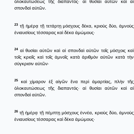
ὁλοκαυτώσεως τῆς διαπαντός· αἱ θυσίαι αὐτῶν καὶ αἱ
σπονδαὶ αὐτῶν.
23
τῇ ἡμέρᾳ τῇ τετάρτῃ μόσχους δέκα, κριοὺς δύο, ἀμνοὺς
ἐνιαυσίους τέσσαρας καὶ δέκα ἀμώμους·
24
αἱ θυσίαι αὐτῶν καὶ αἱ σπονδαὶ αὐτῶν τοῖς μόσχοις καὶ
τοῖς κριοῖς καὶ τοῖς ἀμνοῖς κατὰ ἀριθμὸν αὐτῶν κατὰ τὴν
σύγκρισιν αὐτῶν·
25
καὶ χίμαρον ἐξ αἰγῶν ἕνα περὶ ἁμαρτίας, πλὴν τῆς
ὁλοκαυτώσεως τῆς διαπαντός· αἱ θυσίαι αὐτῶν καὶ αἱ
σπονδαὶ αὐτῶν.
26
τῇ ἡμέρᾳ τῇ πέμπτῃ μόσχους ἐννέα, κριοὺς δύο, ἀμνοὺς
ἐνιαυσίους τέσσαρας καὶ δέκα ἀμώμους·