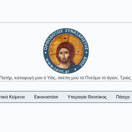
 Πατήρ, καταφυγή μου ὁ Υἱός, σκέπη μου τὸ Πνεῦμα τὸ ἅγιον, Τριὰς 
τικά Κείμενα
Εικονοστάσι
Υπεραγία Θεοτόκος
Πάσχα