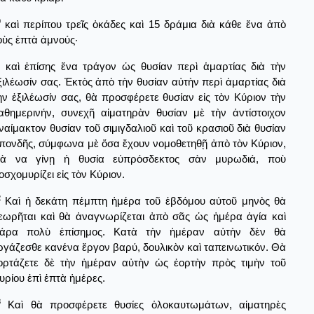
0
καὶ περίπου τρεῖς ὀκάδες καὶ 15 δράμια διὰ κάθε ἕνα ἀπὸ
οὺς ἑπτὰ ἀμνούς·
καὶ ἐπίσης ἕνα τράγον ὡς θυσίαν περὶ ἁμαρτίας διὰ τὴν
ξιλέωσίν σας. Ἐκτὸς ἀπὸ τὴν θυσίαν αὐτὴν περὶ ἁμαρτίας διὰ
ὴν ἐξιλέωσίν σας, θὰ προσφέρετε θυσίαν εἰς τὸν Κύριον τὴν
αθημερινήν, συνεχῆ αἱματηρὰν θυσίαν μὲ τὴν ἀντίστοιχον
ναίμακτον θυσίαν τοῦ σιμιγδαλιοῦ καὶ τοῦ κρασιοῦ διὰ θυσίαν
πονδῆς, σύμφωνα μὲ ὅσα ἔχουν νομοθετηθῇ ἀπὸ τὸν Κύριον,
ιὰ να γίνῃ ἡ θυσία εὐπρόσδεκτος σὰν μυρωδιά, ποὺ
οσχομυρίζει εἰς τὸν Κύριον.
2
Καὶ ἡ δεκάτη πέμπτη ἡμέρα τοῦ ἑβδόμου αὐτοῦ μηνὸς θὰ
εωρῆται καὶ θὰ ἀναγνωρίζεται ἀπὸ σᾶς ὡς ἡμέρα ἁγία καὶ
άρα πολὺ ἐπίσημος. Κατὰ τὴν ἡμέραν αὐτὴν δὲν θὰ
ργάζεσθε κανένα ἔργον βαρύ, δουλικὸν καὶ ταπεινωτικόν. Θὰ
ορτάζετε δὲ τὴν ἡμέραν αὐτὴν ὡς ἑορτὴν πρὸς τιμὴν τοῦ
υρίου ἐπὶ ἑπτὰ ἡμέρες.
3
Καὶ θὰ προσφέρετε θυσίες ὁλοκαυτωμάτων, αἱματηρὲς