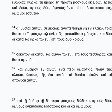
εὐωδίας Κυρίῳ, τῇ ἡμέρᾳ τῇ πρώτῃ μόσχους ἐκ βοῶν τρεῖς
καὶ δέκα, κριοὺς δύο, ἀμνοὺς ἐνιαυσίους δεκατέσσαρας,
ἄμωμοι ἔσονται·
14
αἱ θυσίαι αὐτῶν σεμίδαλις ἀναπεποιημένη ἐν ἐλαίῳ, τρία
δέκατα τῷ μόσχῳ τῷ ἑνί, τοῖς τρισκαίδεκα μόσχοις, καὶ δύο
δέκατα τῷ κριῷ τῷ ἑνί, ἐπὶ τοὺς δύο κριούς,
15
δέκατον δέκατον τῷ ἀμνῷ τῷ ἑνί, ἐπὶ τοὺς τέσσαρας καὶ
δέκα ἀμνούς·
16
καὶ χίμαρον ἐξ αἰγῶν ἕνα περὶ ἁμαρτίας, πλὴν τῆς
ὁλοκαυτώσεως τῆς διαπαντός· αἱ θυσίαι αὐτῶν καὶ αἱ
σπονδαὶ αὐτῶν.
17
καὶ τῇ ἡμέρᾳ τῇ δευτέρᾳ μόσχους δώδεκα, κριοὺς δύο,
ἀμνοὺς ἐνιαυσίους τέσσαρας καὶ δέκα ἀμώμους·