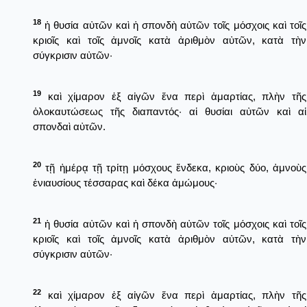
18
ἡ θυσία αὐτῶν καὶ ἡ σπονδὴ αὐτῶν τοῖς μόσχοις καὶ τοῖς
κριοῖς καὶ τοῖς ἀμνοῖς κατὰ ἀριθμὸν αὐτῶν, κατὰ τὴν
σύγκρισιν αὐτῶν·
19
καὶ χίμαρον ἐξ αἰγῶν ἕνα περὶ ἁμαρτίας, πλὴν τῆς
ὁλοκαυτώσεως τῆς διαπαντός· αἱ θυσίαι αὐτῶν καὶ αἱ
σπονδαὶ αὐτῶν.
20
τῇ ἡμέρᾳ τῇ τρίτῃ μόσχους ἕνδεκα, κριοὺς δύο, ἀμνοὺς
ἐνιαυσίους τέσσαρας καὶ δέκα ἀμώμους·
21
ἡ θυσία αὐτῶν καὶ ἡ σπονδὴ αὐτῶν τοῖς μόσχοις καὶ τοῖς
κριοῖς καὶ τοῖς ἀμνοῖς κατὰ ἀριθμὸν αὐτῶν, κατὰ τὴν
σύγκρισιν αὐτῶν·
22
καὶ χίμαρον ἐξ αἰγῶν ἕνα περὶ ἁμαρτίας, πλὴν τῆς