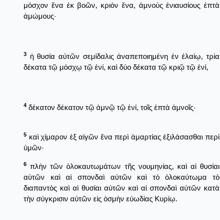
μόσχον ἕνα ἐκ βοῶν, κριὸν ἕνα, ἀμνοὺς ἐνιαυσίους ἑπτὰ
ἀμώμους·
3
ἡ θυσία αὐτῶν σεμίδαλις ἀναπεποιημένη ἐν ἐλαίῳ, τρία
δέκατα τῷ μόσχῳ τῷ ἑνί, καὶ δύο δέκατα τῷ κριῷ τῷ ἑνί,
4
δέκατον δέκατον τῷ ἀμνῷ τῷ ἑνί, τοῖς ἑπτὰ ἀμνοῖς·
5
καὶ χίμαρον ἐξ αἰγῶν ἕνα περὶ ἁμαρτίας ἐξιλάσασθαι περὶ
ὑμῶν·
6
πλὴν τῶν ὁλοκαυτωμάτων τῆς νουμηνίας, καὶ αἱ θυσίαι
αὐτῶν καὶ αἱ σπονδαὶ αὐτῶν καὶ τὸ ὁλοκαύτωμα τὸ
διαπαντὸς καὶ αἱ θυσίαι αὐτῶν καὶ αἱ σπονδαὶ αὐτῶν κατὰ
τὴν σύγκρισιν αὐτῶν εἰς ὀσμὴν εὐωδίας Κυρίῳ.