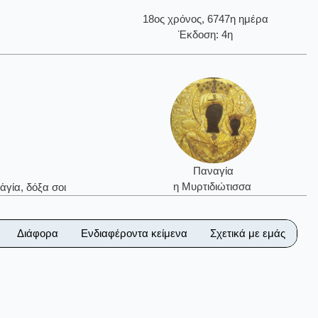
18ος χρόνος, 6747η ημέρα
Έκδοση: 4η
Παναγία
η Μυρτιδιώτισσα
ἁγία, δόξα σοι
Διάφορα
Ενδιαφέροντα κείμενα
Σχετικά με εμάς