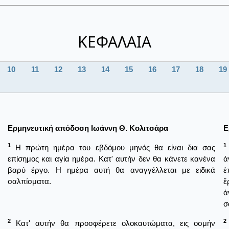
ΚΕΦΑΛΑΙΑ
10
11
12
13
14
15
16
17
18
19
Ερμηνευτική απόδοση Ιωάννη Θ. Κολιτσάρα
Ε
1
1
Η πρώτη ημέρα του εβδόμου μηνός θα είναι δια σας
επίσημος και αγία ημέρα. Κατ' αυτήν δεν θα κάνετε κανένα
ἀ
βαρύ έργο. Η ημέρα αυτή θα αναγγέλλεται με ειδικά
ἐ
σαλπίσματα.
ἔ
ἀ
σ
2
2
Κατ' αυτήν θα προσφέρετε ολοκαυτώματα, εις οσμήν