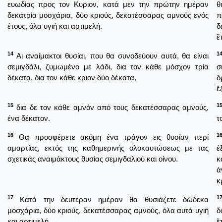
ευωδίας προς τον Κυριον, κατά μεν την πρώτην ημέραν
θ
δεκατρία μοσχάρια, δύο κριούς, δεκατέσσαρας αμνούς ενός
π
έτους, όλα υγιή και αρτιμελή.
δ
ἔ
14
1
Αι αναίμακτοι θυσίαι, που θα συνοδεύουν αυτά, θα είναι
σεμιγδάλι, ζυμωμένο με λάδι, δια τον κάθε μόσχον τρία
σ
δέκατα, δια τον κάθε κριον δύο δέκατα,
δ
ἕ
15
1
δια δε τον κάθε αμνόν από τους δεκατέσσαρας αμνούς,
ένα δέκατον.
τ
16
1
Θα προσφέρετε ακόμη ένα τράγον εις θυσίαν περί
αμαρτίας, εκτός της καθημερινής ολοκαυτώσεως με τας
ἐ
σχετικάς αναιμάκτους θυσίας σεμιγδαλιού και οίνου.
κ
ἀ
κ
17
1
Κατά την δευτέραν ημέραν θα θυσιάζετε δώδεκα
μοσχάρια, δύο κριούς, δεκατέσσαρας αμνούς, όλα αυτά υγιή
δ
και αρτιμελή.
ἔ