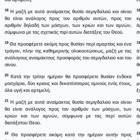
18
1
Η μαζή με αυτά αναίμακτος θυσία σεμιγδαλιού και οίνου
θα είναι ανάλογος προς τον αριθμόν αυτών, προς τον
κ
αριθμόν δηλαδή των μόσχων, των κριών και των αμνών,
ἀ
σύμφωνα με τας σχετικάς πιρί αυτών διατάξεις του Θεού.
σ
19
1
Θα προοφέρετε ακόμη προς θυσίαν περί αμαρτίας και ένα
τράγον, πλην της καθημερινής ολοκαυτώσεως, μαζή με τας
ἀ
ανάλογους αναιμάκτους προσφοράς του σεμιγδαλιού και του
ἀ
οίνου.
θ
20
2
Κατά την τρίτην ημέραν θα προσφέρετε θυσίαν ένδεκα
μοσχάρια, δύο κριους και δεκατέσσαρας αμνούς ενός έτους,
μ
όλα υγιή και αρτιμελή.
ἔ
21
2
Η μαζή με αυτά αναίμακτος θυσία σεμιγδαλιού και οίνου
θα είναι ανάλογος προς τον αριθμόν των μόσχων, των
κ
κριών και των αμνών, σύμφωνα με τας περί αυτών
ἀ
διατάξστου Θεού.
σ
22
2
Θα προσφέρετε ακόμη κατά την ημέραν αυτήν προς