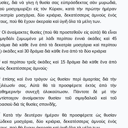
υσίες, διὰ νὰ γίνῃ ἡ θυσία σας εὐπρόσδεκτος σὰν μυρωδιά,
οὺ μοσχομυρίζει εἰς τὸν Κύριον, κατὰ τὴν πρώτην ἡμέραν
εκατρία μοσχάρια, δύο κριάρια, δεκατέσσερις ἀμνοὺς ἐνὸς
τους, ποὺ θὰ ἔχουν ἀκεραία καὶ ὑγιῆ ὅλα τὰ μέλη των.
4
Οἱ ἀναίμακτες θυσίες (ποὺ θὰ προστεθοῦν εἰς αὐτὰ) θὰ εἶναι
ιμιγδάλι ζυμωμένο μὲ λάδι περίπου ἐννιὰ ὀκάδες καὶ 45
ράμια διὰ κάθε ἕνα ἀπὸ τὰ δεκατρία μοσχάρια καὶ περίπου
ξι ὀκάδες καὶ 30 δράμια διὰ κάθε ἕνα ἀπὸ τὰ δύο κριάρια
5
καὶ περίπου τρεῖς ὀκάδες καὶ 15 δράμια διὰ κάθε ἕνα ἀπὸ
οὺς δεκατέσσερις ἀμνούς·
6
ἐπίσης καὶ ἕνα τράγον ὡς θυσίαν περὶ ἁμαρτίας διὰ τὴν
ξιλέωσίν σας. Αὐτὰ θὰ τὰ προσφέρετε ἐκτὸς ἀπὸ τὴν
αθημερινὴν συνεχῆ ὁλοκαύτωσιν. Πάντοτε δὲ μὲ τὴν
ντίστοιχον ἀναίμακτον θυσίαν τοῦ σιμιγδαλιοῦ καὶ τοῦ
ρασιοὺ διὰ τὶς θυσίες σπονδῆς.
7
Κατὰ τὴν δευτέραν ἡμέραν θὰ προσφέρετε ὡς θυσίαν
ώδεκα μοσχάρια, δύο κριάρια, δεκατέσσερις ἀμνοὺς ἐνὸς
τους, ποὺ θὰ ἔχουν ἀκεραία καὶ ὑγιῆ ὅλα τὰ μέλη των.