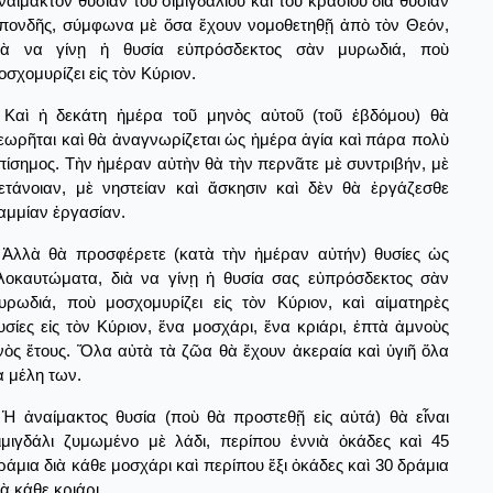
ναίμακτον θυσίαν τοῦ σιμιγδαλιοῦ καὶ τοῦ κρασιοῦ διὰ θυσίαν
πονδῆς, σύμφωνα μὲ ὅσα ἔχουν νομοθετηθῇ ἀπὸ τὸν Θεόν,
ιὰ να γίνῃ ἡ θυσία εὐπρόσδεκτος σὰν μυρωδιά, ποὺ
οσχομυρίζει εἰς τὸν Κύριον.
Καὶ ἡ δεκάτη ἡμέρα τοῦ μηνὸς αὐτοῦ (τοῦ ἑβδόμου) θὰ
εωρῆται καὶ θὰ ἀναγνωρίζεται ὡς ἡμέρα ἁγία καὶ πάρα πολὺ
πίσημος. Τὴν ἡμέραν αὐτὴν θὰ τὴν περνᾶτε μὲ συντριβήν, μὲ
ετάνοιαν, μὲ νηστείαν καὶ ἄσκησιν καὶ δὲν θὰ ἐργάζεσθε
αμμίαν ἐργασίαν.
Ἀλλὰ θὰ προσφέρετε (κατὰ τὴν ἡμέραν αὐτήν) θυσίες ὠς
λοκαυτώματα, διὰ να γίνῃ ἡ θυσία σας εὐπρόσδεκτος σὰν
υρωδιά, ποὺ μοσχομυρίζει εἰς τὸν Κύριον, καὶ αἱματηρὲς
υσίες εἰς τὸν Κύριον, ἕνα μοσχάρι, ἕνα κριάρι, ἑπτὰ ἀμνοὺς
νὸς ἔτους. Ὅλα αὐτὰ τὰ ζῶα θὰ ἔχουν ἀκεραία καὶ ὑγιῆ ὅλα
ὰ μέλη των.
Ἡ ἀναίμακτος θυσία (ποὺ θὰ προστεθῇ εἰς αὐτά) θὰ εἶναι
ιμιγδάλι ζυμωμένο μὲ λάδι, περίπου ἐννιὰ ὀκάδες καὶ 45
ράμια διὰ κάθε μοσχάρι καὶ περίπου ἕξι ὀκάδες καὶ 30 δράμια
ιὰ κάθε κριάρι