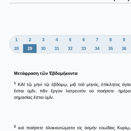
1
2
3
4
5
6
7
8
9
28
29
30
31
32
33
34
35
36
Μετάφραση τῶν Ἑβδομήκοντα
1
ΚΑΙ τῷ μηνὶ τῷ ἑβδόμῳ, μιᾷ τοῦ μηνός, ἐπίκλητος ἁγία
ἔσται ὑμῖν, πᾶν ἔργον λατρευτὸν οὐ ποιήσετε· ἡμέρα
σημασίας ἔσται ὑμῖν.
2
καὶ ποιήσετε ὁλοκαυτώματα εἰς ὀσμὴν εὐωδίας Κυρίῳ,