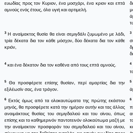
ευωδίας προς τον Κυριον, ένα μοσχάρι, ένα κριον και επτά
δ
αμνούς ενός έτους, όλα υγιή και αρτιμελή.
μ
ἀ
τ
3
3
Η αναίμακτος θυσία θα είναι σεμιγδάλι ζυμωμένο με λάδι,
τρία δέκατα δια τον κάθε μόσχον, δύο δέκατα δια τον κάθε
σ
κριόν,
δ
δ
4
4
και ένα δέκατον δια τον καθένα από τους επτά αμνούς.
τ
5
5
Θα προσφέρετε επίσης θυσίαν, περί αμαρτίας δια την
εξιλέωσίν σας, ένα τράγον.
ἁ
6
6
Εκτός όμως από τα ολοκαυτώματα της πρώτης εκάστου
μηνός, θα προσφέρετε κατά την ημέραν αυτήν και τας άλλας
π
αναιμάκτους θυσίας του σεμιγδαλιού και του οίνου, όπως
α
επίσης και το καθημερινόν παντοτεινόν ολοκαύτωμα μαζή με
τ
την αναίμακτον προσφοράν του σεμιγδαλιού και του οίνου,
κ