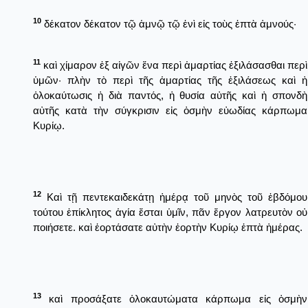
10
δέκατον δέκατον τῷ ἁμνῷ τῷ ἑνὶ εἰς τοὺς ἑπτὰ ἀμνούς·
11
καὶ χίμαρον ἐξ αἰγῶν ἕνα περὶ ἁμαρτίας ἐξιλάσασθαι περὶ
ὑμῶν· πλὴν τὸ περὶ τῆς ἁμαρτίας τῆς ἐξιλάσεως καὶ ἠ
ὁλοκαύτωσις ἡ διὰ παντός, ἡ θυσία αὐτῆς καὶ ἡ σπονδὴ
αὐτῆς κατὰ τὴν σύγκρισιν εἰς ὀσμὴν εὐωδίας κάρπωμα
Κυρίῳ.
12
Καὶ τῇ πεντεκαιδεκάτῃ ἡμέρᾳ τοῦ μηνὸς τοῦ ἑβδόμου
τούτου ἐπίκλητος ἁγία ἔσται ὑμῖν, πᾶν ἔργον λατρευτὸν οὐ
ποιήσετε. καὶ ἑορτάσατε αὐτὴν ἑορτὴν Κυρίῳ ἑπτὰ ἡμέρας.
13
καὶ προσάξατε ὁλοκαυτώματα κάρπωμα εἰς ὀσμὴν