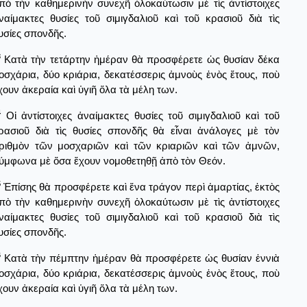
πὸ τὴν καθημερινὴν συνεχῆ ὁλοκαύτωσιν μὲ τὶς ἀντίστοιχες
ναίμακτες θυσίες τοῦ σιμιγδαλιοῦ καὶ τοῦ κρασιοῦ διὰ τὶς
υσίες σπονδῆς.
3
Κατὰ τὴν τετάρτην ἡμέραν θὰ προσφέρετε ὡς θυσίαν δέκα
οσχάρια, δύο κριάρια, δεκατέσσερις ἀμνοὺς ἐνὸς ἔτους, ποὺ
χουν ἀκεραία καὶ ὑγιῆ ὅλα τὰ μέλη των.
4
Οἱ ἀντίστοιχες ἀναίμακτες θυσίες τοῦ σιμιγδαλιοῦ καὶ τοῦ
ρασιοῦ διὰ τὶς θυσίες σπονδῆς θὰ εἶναι ἀνάλογες μὲ τὸν
ριθμὸν τῶν μοσχαριῶν καὶ τῶν κριαριῶν καὶ τῶν ἀμνῶν,
ύμφωνα μὲ ὅσα ἔχουν νομοθετηθῇ ἀπὸ τὸν Θεόν.
5
Ἐπίσης θὰ προσφέρετε καὶ ἕνα τράγον περὶ ἁμαρτίας, ἐκτὸς
πὸ τὴν καθημερινὴν συνεχῆ ὁλοκαύτωσιν μὲ τὶς ἀντίστοιχες
ναίμακτες θυσίες τοῦ σιμιγδαλιοῦ καὶ τοῦ κρασιοῦ διὰ τὶς
υσίες σπονδῆς.
6
Κατὰ τὴν πέμπτην ἡμέραν θὰ προσφέρετε ὡς θυσίαν ἐννιὰ
οσχάρια, δύο κριάρια, δεκατέσσερις ἀμνοὺς ἐνὸς ἔτους, ποὺ
χουν ἀκεραία καὶ ὑγιῆ ὅλα τὰ μέλη των.