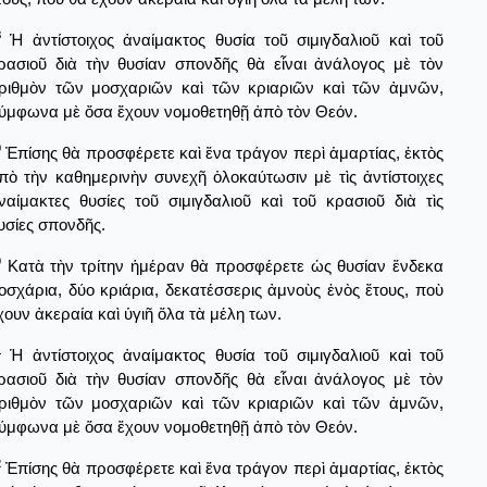
8
Ἡ ἀντίστοιχος ἀναίμακτος θυσία τοῦ σιμιγδαλιοῦ καὶ τοῦ
ρασιοῦ διὰ τὴν θυσίαν σπονδῆς θὰ εἶναι ἀνάλογος μὲ τὸν
ριθμὸν τῶν μοσχαριῶν καὶ τῶν κριαριῶν καὶ τῶν ἀμνῶν,
ύμφωνα μὲ ὄσα ἔχουν νομοθετηθῇ ἀπὸ τὸν Θεόν.
9
Ἐπίσης θὰ προσφέρετε καὶ ἕνα τράγον περὶ ἁμαρτίας, ἐκτὸς
πὸ τὴν καθημερινὴν συνεχῆ ὁλοκαύτωσιν μὲ τὶς ἀντίστοιχες
ναίμακτες θυσίες τοῦ σιμιγδαλιοῦ καὶ τοῦ κρασιοῦ διὰ τὶς
υσίες σπονδῆς.
0
Κατὰ τὴν τρίτην ἡμέραν θὰ προσφέρετε ὡς θυσίαν ἕνδεκα
οσχάρια, δύο κριάρια, δεκατέσσερις ἀμνοὺς ἐνὸς ἔτους, ποὺ
χουν ἀκεραία καὶ ὑγιῆ ὅλα τὰ μέλη των.
1
Ἡ ἀντίστοιχος ἀναίμακτος θυσία τοῦ σιμιγδαλιοῦ καὶ τοῦ
ρασιοῦ διὰ τὴν θυσίαν σπονδῆς θὰ εἶναι ἀνάλογος μὲ τὸν
ριθμὸν τῶν μοσχαριῶν καὶ τῶν κριαριῶν καὶ τῶν ἀμνῶν,
ύμφωνα μὲ ὅσα ἔχουν νομοθετηθῇ ἀπὸ τὸν Θεόν.
2
Ἐπίσης θὰ προσφέρετε καὶ ἕνα τράγον περὶ ἁμαρτίας, ἐκτὸς