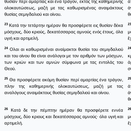
θυσίαν περί αμαρτίας και ένα τράγον, εκτός της καθημερινής
ἀ
ολοκαυτώσεως, μαζή με τας καθωρισμένας αναιμάκτους
ἀ
θυσίας σεμιγδαλιού και οίνου.
θ
23
2
Κατά την τετάρτην ημέραν θα προσφέρετε εις θυσίαν δέκα
μόσχους, δύο κριούς, δεκατέσσαρας αμνούς ενός έτους, όλα
μ
υγιή και αρτιμελή.
ἔ
24
2
Ολαι αι καθωρισμέναι αναίμακτοι θυσίαι του σεμιγδαλιού
και του οίνου θα είναι ανάλογοι με τον αριθμόν των μόσχων,
κ
των κριών και των αμνών σύμφωνα με τας εντολάς του
ἀ
Θεού.
σ
25
2
Θα προσφέρετε ακόμη θυσίαν περί αμαρτίας ένα τράγον,
πλην της καθημερινής ολοκαυτώσεως, μαζή με τας
ἀ
αναλόγους αναιμάκτους θυσίας σεμιγδαλιού και οίνου.
ἀ
θ
26
2
Κατά δε την πέμπτην ημέραν θα προσφέρετε εννέα
μόσχους, δύο κριους και δεκατέσσαρας αμνούς· όλα υγιή και
μ
αρτιμελή.
ἔ