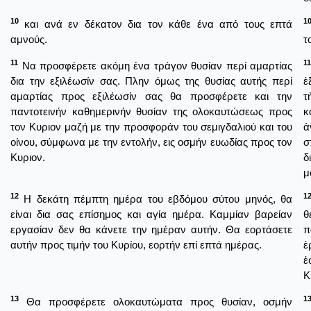
10
1
και ανά εν δέκατον δια τον κάθε ένα από τους επτά
αμνούς.
τ
11
11
Να προσφέρετε ακόμη ένα τράγον θυσίαν περί αμαρτίας
δια την εξιλέωσίν σας. Πλην όμως της θυσίας αυτής περί
ἐ
αμαρτίας προς εξιλέωσίν σας θα προσφέρετε και την
τ
παντοτεινήν καθημερινήν θυσίαν της ολοκαυτώσεως προς
κ
τον Κυριον μαζή με την προσφοράν του σεμιγδαλιού και του
ἀ
οίνου, σύμφωνα με την εντολήν, εις οσμήν ευωδίας προς τον
σ
Κυριον.
δ
μ
12
1
Η δεκάτη πέμπτη ημέρα του εβδόμου σύτου μηνός, θα
είναι δια σας επίσημος και αγία ημέρα. Καμμίαν βαρείαν
θ
εργασίαν δεν θα κάνετε την ημέραν αυτήν. Θα εορτάσετε
π
αυτήν προς τιμήν του Κυρίου, εορτήν επί επτά ημέρας.
ἐ
ἑ
Κ
13
1
Θα προσφέρετε ολοκαυτώματα προς θυσίαν, οσμήν