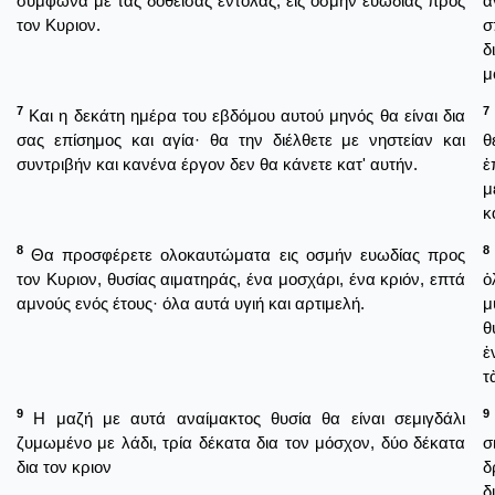
σύμφωνα με τας δοθείσας εντολάς, εις οσμήν ευωδίας προς
ἀ
τον Κυριον.
σ
δ
μ
7
7
Και η δεκάτη ημέρα του εβδόμου αυτού μηνός θα είναι δια
σας επίσημος και αγία· θα την διέλθετε με νηστείαν και
θ
συντριβήν και κανένα έργον δεν θα κάνετε κατ' αυτήν.
ἐ
μ
κ
8
8
Θα προσφέρετε ολοκαυτώματα εις οσμήν ευωδίας προς
τον Κυριον, θυσίας αιματηράς, ένα μοσχάρι, ένα κριόν, επτά
ὁ
αμνούς ενός έτους· όλα αυτά υγιή και αρτιμελή.
μ
θ
ἐ
τ
9
9
Η μαζή με αυτά αναίμακτος θυσία θα είναι σεμιγδάλι
ζυμωμένο με λάδι, τρία δέκατα δια τον μόσχον, δύο δέκατα
σ
δια τον κριον
δ
δ