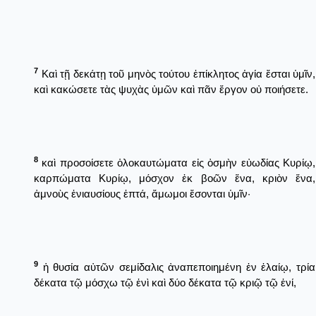
7
Καὶ τῇ δεκάτῃ τοῦ μηνὸς τούτου ἐπίκλητος ἁγία ἔσται ὑμῖν,
καὶ κακώσετε τὰς ψυχὰς ὑμῶν καὶ πᾶν ἔργον οὐ ποιήσετε.
8
καὶ προσοίσετε ὁλοκαυτώματα εἰς ὀσμὴν εὐωδίας Κυρίῳ,
καρπώματα Κυρίῳ, μόσχον ἐκ βοῶν ἕνα, κριὸν ἕνα,
ἀμνοὺς ἐνιαυσίους ἑπτά, ἄμωμοι ἔσονται ὑμῖν·
9
ἡ θυσία αὐτῶν σεμίδαλις ἀναπεποιημένη ἐν ἐλαίῳ, τρία
δέκατα τῷ μόσχω τῷ ἑνὶ καὶ δύο δέκατα τῷ κριῷ τῷ ἑνί,