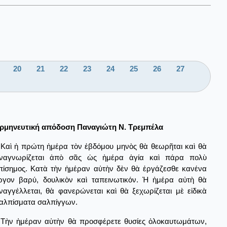
20
21
22
23
24
25
26
27
ρμηνευτική απόδοση Παναγιώτη Ν. Τρεμπέλα
Καὶ ἡ πρώτη ἡμέρα τὸν ἑβδόμου μηνὸς θὰ θεωρῆται καὶ θὰ
ναγνωρίζεται ἀπὸ σᾶς ὡς ἡμέρα ἁγία καὶ πάρα πολὺ
πίσημος. Κατὰ τὴν ἡμέραν αὐτὴν δὲν θὰ ἐργάζεσθε κανένα
ργον βαρύ, δουλικὸν καὶ ταπεινωτικόν. Ἡ ἡμέρα αὐτὴ θὰ
ναγγέλλεται, θὰ φανερώνεται καὶ θὰ ξεχωρίζεται μὲ εἰδικὰ
αλπίσματα σαλπίγγων.
Τὴν ἡμέραν αὐτὴν θὰ προσφέρετε θυσίες ὁλοκαυτωμάτων,