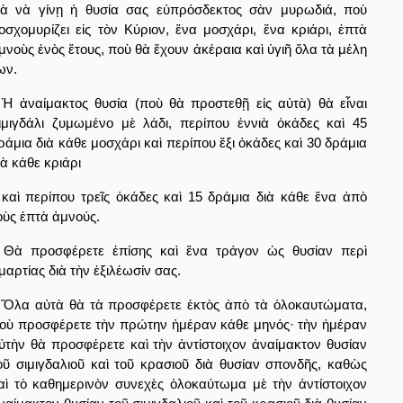
ιὰ νὰ γίνῃ ἡ θυσία σας εὐπρόσδεκτος σὰν μυρωδιά, ποὺ
οσχομυρίζει εἰς τὸν Κύριον, ἕνα μοσχάρι, ἕνα κριάρι, ἑπτὰ
μνοὺς ἐνὸς ἔτους, ποὺ θὰ ἔχουν ἀκέραια καὶ ὑγιῆ ὅλα τὰ μέλη
ων.
Ἡ ἀναίμακτος θυσία (ποὺ θὰ προστεθῇ εἰς αὐτὰ) θὰ εἶναι
ιμιγδάλι ζυμωμένο μὲ λάδι, περίπου ἐννιὰ ὀκάδες καὶ 45
ράμια διὰ κάθε μοσχάρι καὶ περίπου ἕξι ὀκάδες καὶ 30 δράμια
ιὰ κάθε κριάρι
καὶ περίπου τρεῖς ὀκάδες καὶ 15 δράμια διὰ κάθε ἕνα ἀπὸ
οὺς ἑπτὰ ἀμνούς.
Θὰ προσφέρετε ἐπίσης καὶ ἕνα τράγον ὡς θυσίαν περὶ
μαρτίας διὰ τὴν ἐξιλέωσίν σας.
Ὅλα αὐτὰ θὰ τὰ προσφέρετε ἐκτὸς ἀπὸ τὰ ὁλοκαυτώματα,
οὺ προσφέρετε τὴν πρώτην ἡμέραν κάθε μηνός· τὴν ἡμέραν
ὐτὴν θὰ προσφέρετε καὶ τὴν ἀντίστοιχον ἀναίμακτον θυσίαν
οῦ σιμιγδαλιοῦ καὶ τοῦ κρασιοῦ διὰ θυσίαν σπονδῆς, καθὼς
αὶ τὸ καθημερινὸν συνεχὲς ὁλοκαύτωμα μὲ τὴν ἀντίστοιχον