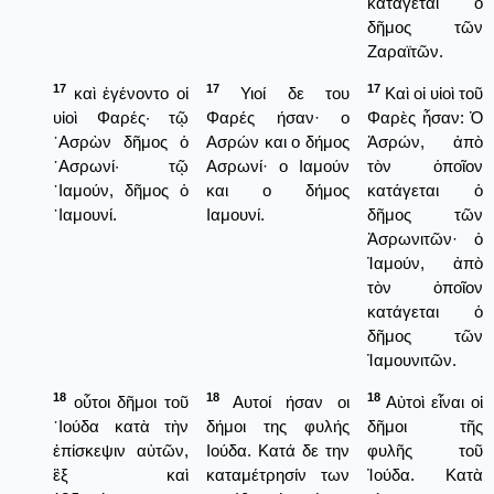
κατάγεται ὁ
δῆμος τῶν
Ζαραϊτῶν.
17
17
17
καὶ ἐγένοντο οἱ
Υιοί δε του
Καὶ οἱ υἱοὶ τοῦ
υἱοὶ Φαρές· τῷ
Φαρές ήσαν· ο
Φαρὲς ἦσαν: Ὁ
᾿Ασρὼν δῆμος ὁ
Ασρών και ο δήμος
Ἀσρών, ἀπὸ
᾿Ασρωνί· τῷ
Ασρωνί· ο Ιαμούν
τὸν ὁποῖον
᾿Ιαμούν, δῆμος ὁ
και ο δήμος
κατάγεται ὁ
᾿Ιαμουνί.
Ιαμουνί.
δῆμος τῶν
Ἀσρωνιτῶν· ὁ
Ἰαμούν, ἀπὸ
τὸν ὁποῖον
κατάγεται ὁ
δῆμος τῶν
Ἰαμουνιτῶν.
18
18
18
οὗτοι δῆμοι τοῦ
Αυτοί ήσαν οι
Αὐτοὶ εἶναι οἱ
᾿Ιούδα κατὰ τὴν
δήμοι της φυλής
δῆμοι τῆς
ἐπίσκεψιν αὐτῶν,
Ιούδα. Κατά δε την
φυλῆς τοῦ
ἓξ καὶ
καταμέτρησίν των
Ἰούδα. Κατὰ