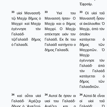
Ἐφραίμ.
33
33
33
υἱοὶ Μανασσῆ·
Υιοί του
Οἱ υἱοὶ τοῦ
τῷ Μαχὶρ δῆμος ὁ
Μανασσή ήσαν· Ο
Μανασσῆ ἦσαν
Μαχιρί· καὶ Μαχὶρ
Μαχίρ και ο δήμος
οἱ ἀκόλουθοι: Ὁ
ἐγέννησε τὸν
Μαχιρί. Ο Μαχίρ
Μαχίρ, ἀπὸ τὸν
Γαλαάδ·
απέκτησε υιόν τον
ὁποῖον
τῷΓαλαὰδ δῆμος
Γαλαάδ. Εκ δε του
κατάγεται ὁ
ὁ Γαλααδί.
Γαλαάδ κατήγετο ο
δῆμος τῶν
δήμος Γαλααδί.
Μαχιριτῶν. Ὁ
Μαχὶρ
ἐγέννησε τὸν
Γαλαάδ· ἀπὸ
τὸν Γαλαὰδ
κατάγεται ὁ
δῆμος τῶν
Γαλααδιτῶν.
34
34
34
καὶ οὗτοι υἱοὶ
Αυτοί δε ήσαν οι
Αὐτοὶ δὲ εἶναι
Γαλαάδ· ᾿Αχιέζερ
υιοί του Γαλαάδ·
οἱ υἱοὶ τοῦ
δῆμος ὁ ᾿Αχιεζερί·
Αχιέζερ και ο
Γαλαάδ: Ὁ