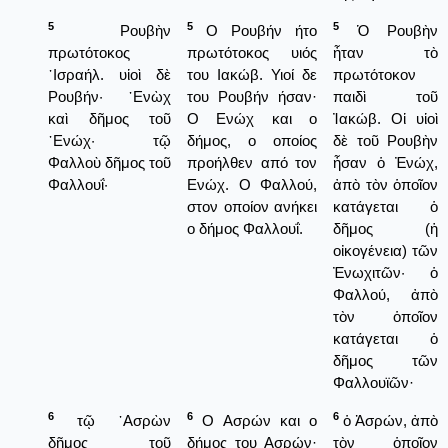
5
5
5
Ρουβὴν
Ο Ρουβήν ήτο
Ὁ Ρουβὴν
πρωτότοκος
πρωτότοκος υιός
ἦταν τὸ
᾿Ισραήλ. υἱοὶ δὲ
του Ιακώβ. Υιοί δε
πρωτότοκον
Ρουβήν· ᾿Ενὼχ
του Ρουβήν ήσαν·
παιδὶ τοῦ
καὶ δῆμος τοῦ
Ο Ενώχ και ο
Ἰακώβ. Οἱ υἱοὶ
᾿Ενώχ· τῷ
δήμος, ο οποίος
δὲ τοῦ Ρουβὴν
Φαλλοὺ δῆμος τοῦ
προήλθεν από τον
ἦσαν ὁ Ἐνώχ,
Φαλλουΐ·
Ενώχ. Ο Φαλλού,
ἀπὸ τὸν ὁποῖον
στον οποίον ανήκει
κατάγεται ὁ
ο δήμος Φαλλουΐ.
δῆμος (ἡ
οἰκογένεια) τῶν
Ἐνωχιτῶν· ὁ
Φαλλού, ἀπὸ
τὸν ὁποῖον
κατάγεται ὁ
δῆμος τῶν
Φαλλουϊῶν·
6
6
6
τῷ ᾿Ασρὼν
Ο Ασρών και ο
ὁ Ἀσρών, ἀπὸ
δῆμος τοῦ
δήμος του Ασρών·
τὸν ὁποῖον