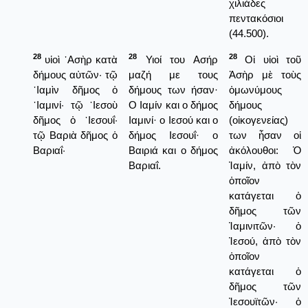
χιλιάδες
πεντακόσιοι
(44.500).
28
28
28
υἱοὶ ᾿Ασὴρ κατὰ
Υιοί του Ασήρ
Οἱ υἱοὶ τοῦ
δήμους αὐτῶν· τῷ
μαζή με τους
Ἀσὴρ μὲ τοὺς
᾿Ιαμὶν δῆμος ὁ
δήμους των ήσαν·
ὁμωνύμους
᾿Ιαμινί· τῷ ᾿Ιεσοὺ
Ο Ιαμίν και ο δήμος
δήμους
δῆμος ὁ ᾿Ιεσουΐ·
Ιαμινί· ο Ιεσού και ο
(οἰκογενείας)
τῷ Βαριὰ δῆμος ὁ
δήμος Ιεσουΐ· ο
των ἦσαν οἱ
Βαριαΐ·
Βαιριά και ο δήμος
ἀκόλουθοι: Ὁ
Βαριαΐ.
Ἰαμίν, ἀπὸ τὸν
ὁποῖον
κατάγεται ὁ
δῆμος τῶν
Ἰαμινιτῶν· ὁ
Ἰεσού, ἀπὸ τὸν
ὁποῖον
κατάγεται ὁ
δῆμος τῶν
Ἰεσουϊτῶν· ὁ