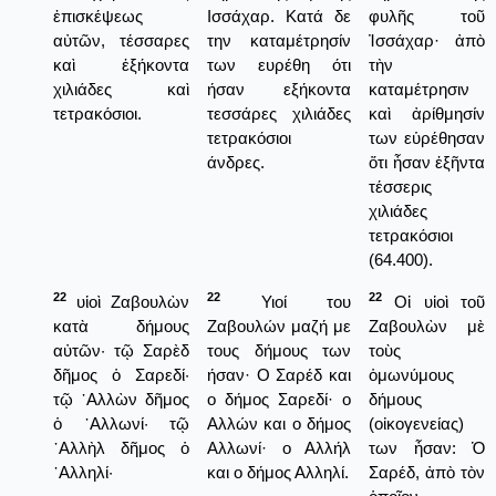
ἐπισκέψεως
Ισσάχαρ. Κατά δε
φυλῆς τοῦ
αὐτῶν, τέσσαρες
την καταμέτρησίν
Ἰσσάχαρ· ἀπὸ
καὶ ἑξήκοντα
των ευρέθη ότι
τὴν
χιλιάδες καὶ
ήσαν εξήκοντα
καταμέτρησιν
τετρακόσιοι.
τεσσάρες χιλιάδες
καὶ ἀρίθμησίν
τετρακόσιοι
των εὑρέθησαν
άνδρες.
ὅτι ἦσαν ἑξῆντα
τέσσερις
χιλιάδες
τετρακόσιοι
(64.400).
22
22
22
υἱοὶ Ζαβουλὼν
Υιοί του
Οἱ υἱοὶ τοῦ
κατὰ δήμους
Ζαβουλών μαζή με
Ζαβουλὼν μὲ
αὐτῶν· τῷ Σαρὲδ
τους δήμους των
τοὺς
δῆμος ὁ Σαρεδί·
ήσαν· Ο Σαρέδ και
ὁμωνύμους
τῷ ᾿Αλλὼν δῆμος
ο δήμος Σαρεδί· ο
δήμους
ὁ ᾿Αλλωνί· τῷ
Αλλών και ο δήμος
(οἰκογενείας)
᾿Αλλὴλ δῆμος ὁ
Αλλωνί· ο Αλλήλ
των ἦσαν: Ὁ
᾿Αλληλί·
και ο δήμος Αλληλί.
Σαρέδ, ἀπὸ τὸν