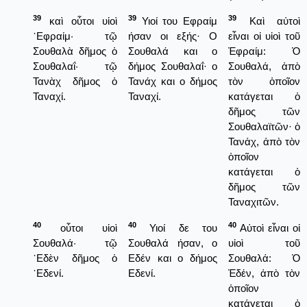
39
39
39
καὶ οὗτοι υἱοὶ
Υιοί του Εφραίμ
Καὶ αὐτοὶ
᾿Εφραίμ· τῷ
ήσαν οι εξής· Ο
εἶναι οἱ υἱοὶ τοῦ
Σουθαλὰ δῆμος ὁ
Σουθαλά και ο
Ἐφραίμ: Ὁ
Σουθαλαΐ· τῷ
δήμος Σουθαλαΐ· ο
Σουθαλά, ἀπὸ
Τανὰχ δῆμος ὁ
Τανάχ και ο δήμος
τὸν ὁποῖον
Ταναχί.
Ταναχί.
κατάγεται ὁ
δῆμος τῶν
Σουθαλαϊτῶν· ὁ
Τανάχ, ἀπὸ τὸν
ὁποῖον
κατάγεται ὁ
δῆμος τῶν
Ταναχιτῶν.
40
40
40
οὗτοι υἱοὶ
Υιοί δε του
Αὐτοὶ εἶναι οἱ
Σουθαλά· τῷ
Σουθαλά ήσαν, ο
υἱοὶ τοῦ
᾿Εδὲν δῆμος ὁ
Εδέν και ο δήμος
Σουθαλά: Ὁ
᾿Εδενί.
Εδενί.
Ἐδέν, ἀπὸ τὸν
ὁποῖον
κατάγεται ὀ