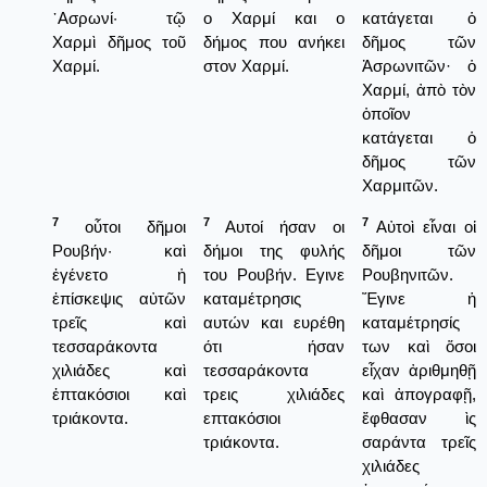
᾿Ασρωνί· τῷ
ο Χαρμί και ο
κατάγεται ὁ
Χαρμὶ δῆμος τοῦ
δήμος που ανήκει
δῆμος τῶν
Χαρμί.
στον Χαρμί.
Ἀσρωνιτῶν· ὁ
Χαρμί, ἀπὸ τὸν
ὁποῖον
κατάγεται ὁ
δῆμος τῶν
Χαρμιτῶν.
7
7
7
οὗτοι δῆμοι
Αυτοί ήσαν οι
Αὐτοὶ εἶναι οἱ
Ρουβήν· καὶ
δήμοι της φυλής
δῆμοι τῶν
ἐγένετο ἡ
του Ρουβήν. Εγινε
Ρουβηνιτῶν.
ἐπίσκεψις αὐτῶν
καταμέτρησις
Ἔγινε ἡ
τρεῖς καὶ
αυτών και ευρέθη
καταμέτρησίς
τεσσαράκοντα
ότι ήσαν
των καὶ ὅσοι
χιλιάδες καὶ
τεσσαράκοντα
εἶχαν ἀριθμηθῇ
ἑπτακόσιοι καὶ
τρεις χιλιάδες
καὶ ἀπογραφῇ,
τριάκοντα.
επτακόσιοι
ἔφθασαν ὶς
τριάκοντα.
σαράντα τρεῖς
χιλιάδες