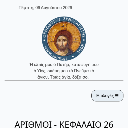
Πέμπτη, 06 Αυγούστου 2026
Ἡ ἐλπίς μου ὁ Πατήρ, καταφυγή μου
ὁ Υἱός, σκέπη μου τὸ Πνεῦμα τὸ
ἅγιον, Τριὰς ἁγία, δόξα σοι.
Επιλογές ☰
ΑΡΙΘΜΟΙ - ΚΕΦΑΛΑΙΟ 26