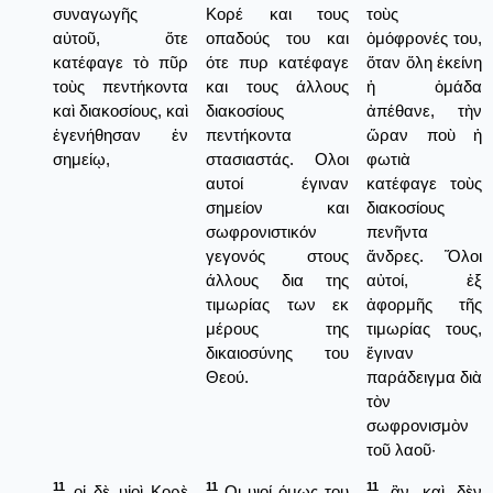
συναγωγῆς
Κορέ και τους
τοὺς
αὐτοῦ, ὅτε
οπαδούς του και
ὁμόφρονές του,
κατέφαγε τὸ πῦρ
ότε πυρ κατέφαγε
ὅταν ὅλη ἐκείνη
τοὺς πεντήκοντα
και τους άλλους
ἡ ὁμάδα
καὶ διακοσίους, καὶ
διακοσίους
ἀπέθανε, τὴν
ἐγενήθησαν ἐν
πεντήκοντα
ὥραν ποὺ ἡ
σημείῳ,
στασιαστάς. Ολοι
φωτιὰ
αυτοί έγιναν
κατέφαγε τοὺς
σημείον και
διακοσίους
σωφρονιστικόν
πενῆντα
γεγονός στους
ἄνδρες. Ὅλοι
άλλους δια της
αὐτοί, ἐξ
τιμωρίας των εκ
ἀφορμῆς τῆς
μέρους της
τιμωρίας τους,
δικαιοσύνης του
ἔγιναν
Θεού.
παράδειγμα διὰ
τὸν
σωφρονισμὸν
τοῦ λαοῦ·
11
11
11
οἱ δὲ υἱοὶ Κορὲ
Οι υιοί όμως του
ἂν καὶ δὲν