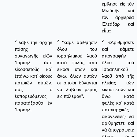
ἐμίλησε εἰς τὸν
Μωϋσῆν καὶ
τὸν ἀρχιερέα
Ἐλεάζαρ καὶ
εἶπε:
2
2
2
λαβὲ τὴν ἀρχὴν
“κάμε αρίθμησιν
«Ἀριθμήσετε
πάσης
όλου του
καὶ κάμετε
συναγωγῆς υἱῶν
ισραηλιτικού λαού
ἀπογραφὴν
᾿Ισραὴλ ἀπὸ
κατά φυλάς από
ὅλου τοῦ
εἰκοσαετοῦς καὶ
είκοσι ετών και
Ἰσραηλιτικοῦ
ἐπάνω κατ' οἴκους
άνω, όλων αυτών
λαοῦ ἀπὸ τῆς
πατριῶν αὐτῶν,
οι οποίοι δύνανται
ἡλικίας τῶν
πᾶς ὁ
να λάβουν μέρος
εἴκοσι ἐτῶν καὶ
ἐκπορευόμενος
εις πόλεμον”.
ἄνω κατὰ
παρατάξασθαι ἐν
φυλὲς καὶ κατὰ
᾿Ισραήλ.
πατριαρχικὲς
οἰκογένειες· νὰ
ἀριθμήσετε καὶ
νὰ ἀπογράψετε
ὅλους, ὅσοι