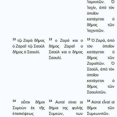
Ἰαμινιτῶν. Ὁ
Ἰαχίν, ἀπὸ τὸν
ὁποῖον
κατάγεται ὁ
δῆμος τῶν
Ἰαχινιτῶν.
13
13
13
τῷ Ζαρὰ δῆμος
ο Ζαρά και ο
Ὁ Ζαρά, ἀπὸ
ὁ Ζαραΐ· τῷ Σαοὺλ
δήμος Ζαραΐ· ο
τὸν ὁποῖον
δῆμος ὁ Σαουλί.
Σαούλ και ο δήμος
κατάγεται ὁ
Σαουλί.
δῆμος τῶν
Ζαραϊτῶν. Ὁ
Σαούλ, ἀπὸ τὸν
ὁποῖον
κατάγεται ὁ
δῆμος τῶν
Σαουλιτῶν.
14
14
14
οὗτοι δῆμοι
Αυτοί είναι οι
Αὐτοὶ εἶναί οἱ
Συμεὼν ἐκ τῆς
δήμοι της φυλής
δῆμοι τῶν
ἐπισκέψεως
Συμεών, των
Συμεωνιτῶν.