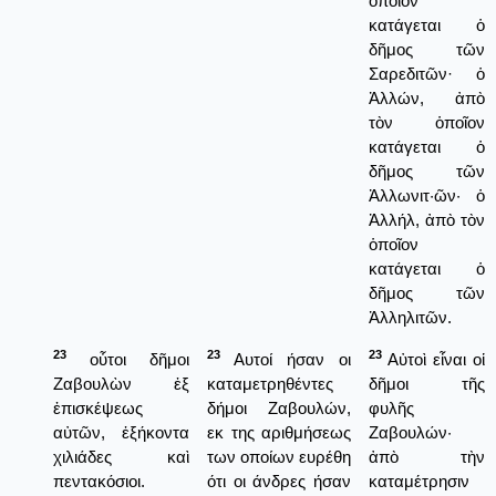
ὁποῖον
κατάγεται ὁ
δῆμος τῶν
Σαρεδιτῶν· ὁ
Ἀλλών, ἀπὸ
τὸν ὁποῖον
κατάγεται ὁ
δῆμος τῶν
Ἀλλωνιτ·ῶν· ὁ
Ἀλλήλ, ἀπὸ τὸν
ὁποῖον
κατάγεται ὁ
δῆμος τῶν
Ἀλληλιτῶν.
23
23
23
οὗτοι δῆμοι
Αυτοί ήσαν οι
Αὐτοὶ εἶναι οἱ
Ζαβουλὼν ἐξ
καταμετρηθέντες
δῆμοι τῆς
ἐπισκέψεως
δήμοι Ζαβουλών,
φυλῆς
αὐτῶν, ἑξήκοντα
εκ της αριθμήσεως
Ζαβουλών·
χιλιάδες καὶ
των οποίων ευρέθη
ἀπὸ τὴν
πεντακόσιοι.
ότι οι άνδρες ήσαν
καταμέτρησιν