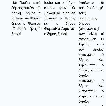
υἱοὶ ᾿Ιούδα κατὰ
Ιούδα και οι δήμοι
ὑπόλοιποι υἱοὶ
δήμους αὐτῶν· τῷ
αυτών ήσαν· Ο
τοῦ Ἰούδα μὲ
Σηλὼμ δῆμος ὁ
Σηλώμ και ο δήμος
τοὺς
Σηλωνί· τῷ Φαρὲς
Σηλωνί· ο Φαρές
ὁμωνύμους
δῆμος ὁ Φαρεσί·
και ο δήμος
δήμους
τῷ Ζαρὰ δῆμος ὁ
Φαρεσί· ο Ζαρά και
(οἰκογενείας)
Ζαραΐ.
ο δήμος Ζαραΐ.
των εἶναι οἱ
ἀκόλουθοι: Ὁ
Σηλώμ, ἀπὸ
τὸν ὁποῖον
κατάγεται ὁ
δῆμος τῶν
Σηλωνιτῶν· ὁ
Φαρές, ἀπὸ τὸν
ὁποῖον
κατάγεται ὁ
δῆμος τῶν
Φαρεσιτῶν· ὁ
Ζαρά, ἀπὸ τὸν
ὁποῖον