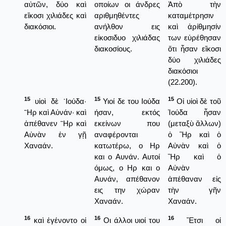
αὐτῶν, δύο καὶ
οποίων οι άνδρες
Ἀπὸ τὴν
εἴκοσι χιλιάδες καὶ
αριθμηθέντες
καταμέτρησιν
διακόσιοι.
ανήλθον εις
καὶ ἀρίθμησίν
είκοσιδυο χιλιάδας
των εὑρέθησαν
διακοσίους.
ὅτι ἦσαν εἴκοσι
δύο χιλιάδες
διακόσιοι
(22.200).
15
15
15
υἱοὶ δὲ ᾿Ιούδα·
Υιοί δε του Ιούδα
Οἱ υἱοὶ δὲ τοῦ
῍Ηρ καὶ Αὐνάν· καὶ
ήσαν, εκτός
Ἰούδα ἦσαν
ἀπέθανεν ῍Ηρ καὶ
εκείνων που
(μεταξὺ ἄλλων)
Αὐνὰν ἐν γῇ
αναφέρονται
ὀ Ἢρ καὶ ὁ
Χαναάν.
κατωτέρω, ο Ηρ
Αὐνὰν καὶ ὁ
και ο Αυνάν. Αυτοί
Ἢρ καὶ ὁ
όμως, ο Ηρ και ο
Αὐνὰν
Αυνάν, απέθανον
ἀπέθαναν εἰς
εις την χώραν
τὴν γῆν
Χαναάν.
Χαναάν.
16
16
16
καὶ ἐγένοντο οἱ
Οι άλλοι υιοί του
Ἔτσι οἱ