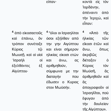
είπαν·
κοντὰ εἰς τὸν
Ἰορδάνην,
ἀπέναντι ἀπὸ
τὴν Ἱεριχώ, καὶ
εἶπαν:
4
4
4
ἀπὸ εἰκοσαετοῦς
“όλοι οι Ισραηλίται
«Ἀπὸ τῆς
καὶ ἐπάνω, ὃν
όσοι εξήλθαν από
ἡλικίας τῶν
τρόπον συνέταξε
την γην Αιγύπτου
εἴκοσι ἐτῶν καὶ
Κύριος τῷ
και είναι σήμερον
ἄνω, ὅπως
Μωυσῇ. καὶ οἱ υἱοὶ
ηλικίας είκοσι ετών
ἀκριβῶς
᾿Ισραὴλ οἱ
και άνω, ας
διέταξεν ὁ
ἐξελθόντες ἐξ
αριθμηθούν,
Κύριος τὸν
Αἰγύπτου·
σύμφωνα με την
Μωϋσῆ, ἂς
διαταγήν που
ἀριθμηθοῦν καὶ
έδωσεν ο Κυριος
ἂς
στον Μωϋσήν.
ἀπογραφοῦν οἱ
Ἰσραηλῖται, ποὺ
ἔφυγαν ἀπὸ
τὴν δουλείαν
τῆς Αἰγύπτου».