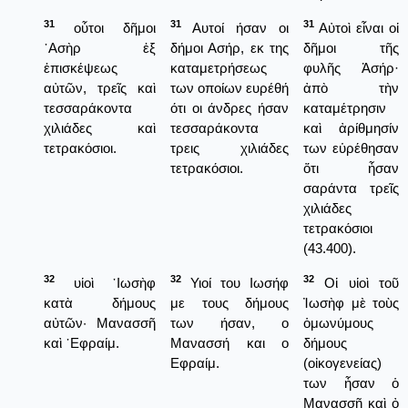
31
31
31
οὗτοι δῆμοι
Αυτοί ήσαν οι
Αὐτοὶ εἶναι οἱ
᾿Ασὴρ ἐξ
δήμοι Ασήρ, εκ της
δῆμοι τῆς
ἐπισκέψεως
καταμετρήσεως
φυλῆς Ἀσήρ·
αὐτῶν, τρεῖς καὶ
των οποίων ευρέθή
ἀπὸ τὴν
τεσσαράκοντα
ότι οι άνδρες ήσαν
καταμέτρησιν
χιλιάδες καὶ
τεσσαράκοντα
καὶ ἀρίθμησίν
τετρακόσιοι.
τρεις χιλιάδες
των εὑρέθησαν
τετρακόσιοι.
ὅτι ἦσαν
σαράντα τρεῖς
χιλιάδες
τετρακόσιοι
(43.400).
32
32
32
υἱοὶ ᾿Ιωσὴφ
Υιοί του Ιωσήφ
Οἱ υἱοὶ τοῦ
κατὰ δήμους
με τους δήμους
Ἰωσὴφ μὲ τοὺς
αὐτῶν· Μανασσῆ
των ήσαν, ο
ὁμωνύμους
καὶ ᾿Εφραίμ.
Μανασσή και ο
δήμους
Εφραίμ.
(οἰκογενείας)
των ἦσαν ὁ
Μανασσῆ καὶ ὀ