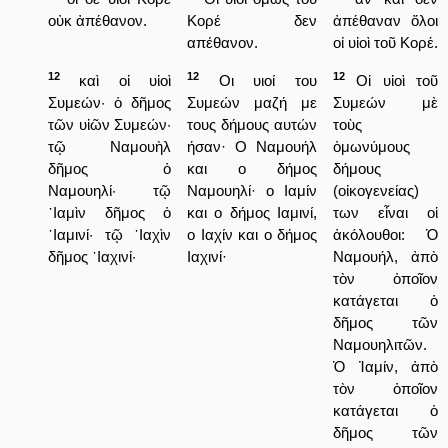
οὐκ ἀπέθανον.
Κορέ δεν
ἀπέθαναν ὅλοι
απέθανον.
οἰ υἱοὶ τοῦ Κορέ.
12
12
12
καὶ οἱ υἱοὶ
Οι υιοί του
Οἱ υἱοὶ τοῦ
Συμεών· ὁ δῆμος
Συμεών μαζή με
Συμεών μὲ
τῶν υἱῶν Συμεών·
τους δήμους αυτών
τοὺς
τῷ Ναμουὴλ
ήσαν· Ο Ναμουήλ
ὁμωνύμους
δῆμος ὁ
και ο δήμος
δήμους
Ναμουηλί· τῷ
Ναμουηλί· ο Ιαμίν
(οἰκογενείας)
᾿Ιαμὶν δῆμος ὁ
και ο δήμος Ιαμινί,
των εἶναι οἱ
᾿Ιαμινί· τῷ ᾿Ιαχὶν
ο Ιαχίν και ο δήμος
ἀκόλουθοι: Ὁ
δῆμος ᾿Ιαχινί·
Ιαχινί·
Ναμουήλ, ἀπὸ
τὸν ὁποῖον
κατάγεται ὁ
δῆμος τῶν
Ναμουηλιτῶν.
Ὁ Ἰαμίν, ἀπὸ
τὸν ὁποῖον
κατάγεται ὁ
δῆμος τῶν