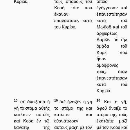
Κυρίου,
τους οπαδούς του
ὁποῖοι
Κορέ, τότε που
ἐγόγγυσαν καὶ
έκαναν
ἐπανεστάτησαν
επανάστασιν κατά
κατὰ τοῦ
του Κυρίου,
Μωϋσῆ καὶ τοῦ
ἀρχιερέως
Ἀαρὼν μὲ τὴν
ὁμάδα τοῦ
Κορέ, ποὺ
ἦσαν
ὁμόφρονές
τους, ὅταν
ἐπανεστάτησαν
κατὰ τοῦ
Κυρίου.
10
10
10
καὶ ἀνοίξασα ἡ
ότέ ήνοιξεν η γη
Καὶ ἡ γῆ,
γῆ τὸ στόμα αὐτῆς
το στόμα της και
ἀφοῦ ἄνοιξε τὸ
κατέπιεν αὐτοὺς
κατέπιε και
στόμα της, τοὺς
καὶ Κορὲ ἐν τῷ
εθανάτωσεν
ἐκατάπιε μαζὶ
θανάτῳ τῆς
αυτούς μαζή με τον
μὲ τὸν Κορὲ καὶ