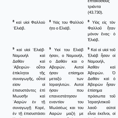
ἑπτακοσίους
τριάντα
(43.730).
8
8
8
καὶ υἱοὶ Φαλλοὺ
Υιός του Φαλλού
Υἱὸς εἰς τὸν
῾Ελιάβ.
ήτο ο Ελιάβ.
Φαλλοῦ ἦταν
μόνον ἕνας· ὁ
Ἐλιάβ.
9
9
9
καὶ υἱοὶ ῾Ελιάβ·
Υιοί του Ελιάβ
Καὶ οἱ υἱοὶ τοῦ
Ναμουὴλ καὶ
ήσαν, ο Ναμουήλ,
Ἐλιὰβ ἦσαν οἱ
Δαθὰν καὶ
ο Δαθάν και ο
Ναμουήλ,
᾿Αβειρών· οὗτοι
Αβειρών. Αυτοί
Ἀαθὰν καὶ
ἐπίκλητοι τῆς
ήσαν επίσημοι
Ἀβειρών. Ὁ
συναγωγῆς, οὗτοί
μεταξύ των
Δαθὰν καὶ ὁ
εἰσιν οἱ
Ισραηλιτών. Αυτοί
Ἀβειρὼν ἦσαν
ἐπισυστάντες ἐπὶ
ήσαν που
ἐπίσημα
Μωυσῆν καὶ
επανεστάτησαν
πρόσωπα τοῦ
᾿Ααρὼν ἐν τῇ
εναντίον του
Ἰσραηλιτικοῦ
συναγωγῇ Κορέ,
Μωϋσέως και του
λαοῦ· αὐτοὶ
ἐν τῇ ἐπισυστάσει
Ααρών μαζή με
εἶναι ἐκεῖνοι, οἱ