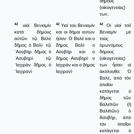
δήμους
(οἰκογενείας)
των.
42
42
42
υἱοὶ Βενιαμὶν
Υιοί του Βενιαμίν
Οἱ υἱοὶ τοῦ
κατὰ δήμους
και οι δήμοι αυτών
Βενιαμὶν μὲ
αὐτῶν· τῷ Βαλὲ
ήσαν· Ο Βαλέ και ο
τοὺς
δῆμος ὁ Βαλί· τῷ
δήμος Βαλί· ο
ὁμωνύμους
᾿Ασυβὴρ δῆμος ὁ
Ασυβήρ και ο
δήμους
᾿Ασυβηρί· τῷ
δήμος Ασυβηρί· ο
(οἰκογενείας)
᾿Ιαχιρὰν δῆμος ὁ
Ιαχιράν και ο δήμος
των ἦσαν οἱ
᾿Ιαχιρανί·
Ιαχιρανί·
ἀκόλουθο: Ὁ
Βαλέ, ἀπὸ τὸν
ὁποῖον
κατάγεται ὁ
δῆμος τῶν
Βαλεϊτῶν (ἢ
Βαλιϊτῶν)· ὁ
Ἀσυβήρ, ἀπὸ
τὸν ὁποῖον
κατάγεται ὁ