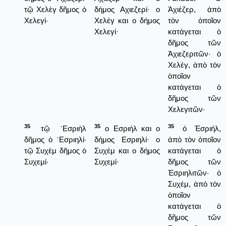
τῷ Χελὲγ δῆμος ὁ
δήμος Αχιεζερί· ο
Ἀχιέζερ, ἀπὸ
Χελεγί·
Χελέγ και ο δήμος
τὸν ὁποῖον
Χελεγί·
κατάγεται ὁ
δῆμος τῶν
Ἀχιεζεριτῶν· ὁ
Χελέγ, ἀπὸ τὸν
ὁποῖον
κατάγεται ὁ
δῆμος τῶν
Χελεγιτῶν·
35
35
35
τῷ ᾿Εσριὴλ
ο Εσριήλ και ο
ὀ Ἐσριήλ,
δῆμος ὁ ᾿Εσριηλί·
δήμος Εσριηλί· ο
ἀπὸ τὸν ὁποῖον
τῷ Συχὲμ δῆμος ὁ
Συχέμ και ο δήμος
κατάγεται ὁ
Συχεμί·
Συχεμί·
δῆμος τῶν
Ἐσριηλιτῶν· ὁ
Συχέμ, ἀπὸ τὸν
ὁποῖον
κατάγεται ὁ
δῆμος τῶν