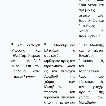
εἶναι γεροὶ καὶ
ἀρτιμελεῖς
μεταξὺ τῶν
Ἰσραηλιτῶν καὶ
ἑπομένως
ἱκανοὶ νὰ
πολεμήσουν».
3
3
3
καὶ ἐλάλησε
Ο Μωϋσής και
Ὁ Μωϋσῆς
Μωυσῆς καὶ
Ελεάζαρ ο
καὶ ὁ ἱερεὺς
᾿Ελεάζαρ ὁ ἱερεὺς
αρχιερεύς
Ἐλεάζαρ
ἐν ᾿Αραβὼθ
ωμίλησαν προς τον
ἐμίλησαν εἰς
Μωὰβ ἐπὶ τοῦ
ισραηλιτικόν λαόν
τὸν
᾿Ιορδάνου κατὰ
εις την περιοχήν
Ἰσραηλιτικὸν
῾Ιεριχὼ λέγων·
Αραβώθ της
λαόν, ποὺ
χώρας των
εὑρίσκετο εἰς
Μωαβιτών,
τὴν περιοχὴν
πλησίον του
Ἀραβὼθ τῆς
Ιορδάνου απέναντι
χώρας τῶν
από την Ιεριχώ και
Μωαβιτῶν