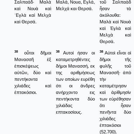
Σαλπαάδ· Μαλὰ
Μαλά, Νουα, Εγλά,
τοῦ Σαλπαὰδ
καὶ Νουὰ καὶ
Μελχά και Θερσά.
ἦσαν τὰ
᾿Εγλὰ καὶ Μελχὰ
ἀκόλουθα:
καὶ Θερσά.
Μαλὰ καὶ Νουὰ
καὶ Ἐγλὰ καὶ
Μελχὰ καὶ
Θερσά.
38
38
38
οὗτοι δῆμοι
Αυτοί ήσαν οι
Αὐτοὶ εἶναι οἰ
Μανασσῆ ἐξ
καταμετρηθέντες
δῆμοι τῆς
ἐπισκέψεως
δήμοι Μανασσή, εκ
φυλῆς τοῦ
αὐτῶν, δύο καὶ
της αριθμήσεως
Μανασσῆ· ἀπὸ
πεντήκοντα
των οποίων ευρέθη
τὴν
χιλιάδες καὶ
ότι οι άνδρες
καταμέτρησιν
ἑπτακόσιοι.
ανήρχοντο εις
καὶ ἀρίθμησίν
πεντήκοντα δύο
των εὑρέθησαν
χιλιάδας
ὅτι ἦσαν
επτακοσίους.
πενῆντα δύο
χιλιάδες
ἑπτακόσιοι
(52.700).