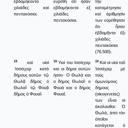
ἑβδομήκοντα
ευρέθη ότι ήσαν
τὴν
χιλιάδες καὶ
εβδομήκοντα εξ
καταμέτρησιν
πεντακόσιοι.
χιλιάδες
καὶ ἀρίθμησίν
πεντακόσιοι.
των εὑρέθησαν
ὅτι ἦσαν
ἑβδομῆντα ἕξι
χιλιάδες
πεντακόσιοι
(76.500).
19
19
19
καὶ υἱοὶ
Υιοί του Ισσάχαρ
Καὶ οἱ υἱοὶ τοῦ
᾿Ισσάχαρ κατὰ
και οι δήμοι αυτών
Ἰσσάχαρ μὲ
δήμους αὐτῶν· τῷ
ήσαν· Ο Θωλά και
τοὺς
Θωλᾷ δῆμος ὁ
ο δήμος Θωλαΐ· ο
ὁμωνύμους
Θωλαΐ· τῷ Φουᾷ
Φουά και ο δήμος
δήμους
δῆμος ὁ Φουαΐ·
Φουαΐ.
(οἰκογενείας)
των εἶναι οἱ
ἀκόλουθοι: Ὁ
Θωλά, ἀπὸ τὸν
ὁποῖον
κατάγεται ὁ