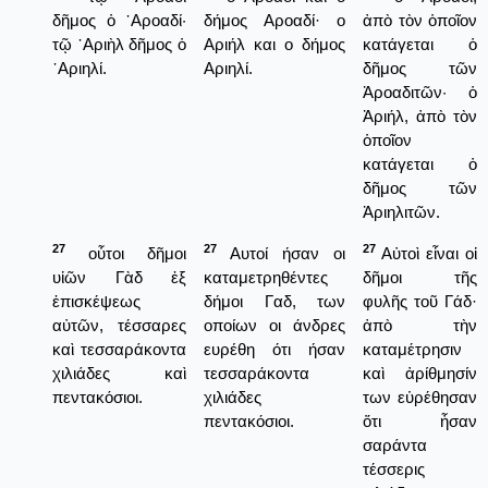
δῆμος ὁ ᾿Αροαδί·
δήμος Αροαδί· ο
ἀπὸ τὸν ὁποῖον
τῷ ᾿Αριὴλ δῆμος ὁ
Αριήλ και ο δήμος
κατάγεται ὁ
᾿Αριηλί.
Αριηλί.
δῆμος τῶν
Ἀροαδιτῶν· ὁ
Ἀριήλ, ἀπὸ τὸν
ὁποῖον
κατάγεται ὁ
δῆμος τῶν
Ἀριηλιτῶν.
27
27
27
οὗτοι δῆμοι
Αυτοί ήσαν οι
Αὐτοὶ εἶναι οἱ
υἱῶν Γὰδ ἐξ
καταμετρηθέντες
δῆμοι τῆς
ἐπισκέψεως
δήμοι Γαδ, των
φυλῆς τοῦ Γάδ·
αὐτῶν, τέσσαρες
οποίων οι άνδρες
ἀπὸ τὴν
καὶ τεσσαράκοντα
ευρέθη ότι ήσαν
καταμέτρησιν
χιλιάδες καὶ
τεσσαράκοντα
καὶ ἀρίθμησίν
πεντακόσιοι.
χιλιάδες
των εὑρέθησαν
πεντακόσιοι.
ὅτι ἦσαν
σαράντα
τέσσερις