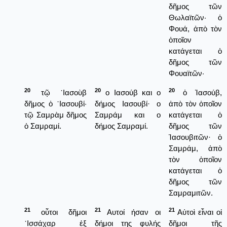
δῆμος τῶν
Θωλαϊτῶν· ὁ
Φουά, ἀπὸ τὸν
ὁποῖον
κατάγεται ὁ
δῆμος τῶν
Φουαϊτῶν·
20
20
20
τῷ ᾿Ιασοὺβ
ο Ιασούβ και ο
ὁ Ἰασούβ,
δῆμος ὁ ᾿Ιασουβί·
δήμος Ιασουβί· ο
ἀπὸ τὸν ὁποῖον
τῷ Σαμρὰμ δῆμος
Σαμράμ και ο
κατάγεται ὁ
ὁ Σαμραμί.
δήμος Σαμραμί.
δῆμος τῶν
Ἰασουβιτῶν· ὁ
Σαμράμ, ἀπὸ
τὸν ὁποῖον
κατάγεται ὁ
δῆμος τῶν
Σαμραμιτῶν.
21
21
21
οὗτοι δῆμοι
Αυτοί ήσαν οι
Αὐτοὶ εἶναι οἱ
᾿Ισσάχαρ ἐξ
δήμοι της φυλής
δῆμοι τῆς