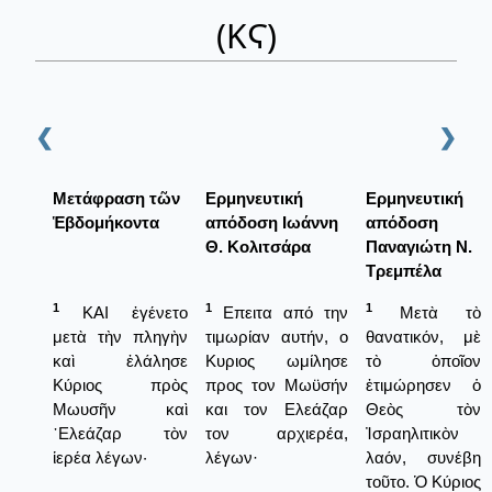
(ΚϚ)
❮
❯
Μετάφραση τῶν
Ερμηνευτική
Ερμηνευτική
Ἑβδομήκοντα
απόδοση Ιωάννη
απόδοση
Θ. Κολιτσάρα
Παναγιώτη Ν.
Τρεμπέλα
1
1
1
ΚΑΙ ἐγένετο
Επειτα από την
Μετὰ τὸ
μετὰ τὴν πληγὴν
τιμωρίαν αυτήν, ο
θανατικόν, μὲ
καὶ ἐλάλησε
Κυριος ωμίλησε
τὸ ὁποῖον
Κύριος πρὸς
προς τον Μωϋσήν
ἐτιμώρησεν ὁ
Μωυσῆν καὶ
και τον Ελεάζαρ
Θεὸς τὸν
᾿Ελεάζαρ τὸν
τον αρχιερέα,
Ἰσραηλιτικὸν
ἱερέα λέγων·
λέγων·
λαόν, συνέβη
τοῦτο. Ὁ Κύριος