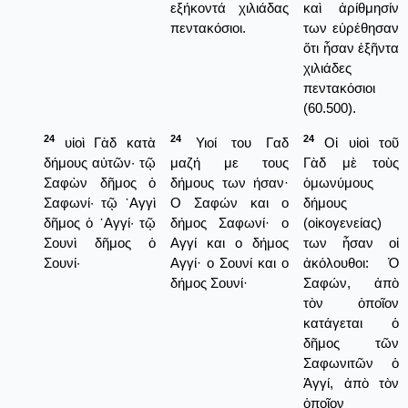
εξήκοντά χιλιάδας
καὶ ἀρίθμησίν
πεντακόσιοι.
των εὑρέθησαν
ὅτι ἦσαν ἑξῆντα
χιλιάδες
πεντακόσιοι
(60.500).
24
24
24
υἱοὶ Γὰδ κατὰ
Υιοί του Γαδ
Οἱ υἱοὶ τοῦ
δήμους αὐτῶν· τῷ
μαζή με τους
Γὰδ μὲ τοὺς
Σαφὼν δῆμος ὁ
δήμους των ήσαν·
ὁμωνύμους
Σαφωνί· τῷ ᾿Αγγὶ
Ο Σαφών και ο
δήμους
δῆμος ὁ ᾿Αγγί· τῷ
δήμος Σαφωνί· ο
(οἰκογενείας)
Σουνὶ δῆμος ὁ
Αγγί και ο δήμος
των ἦσαν οἱ
Σουνί·
Αγγί· ο Σουνί και ο
ἀκόλουθοι: Ὁ
δήμος Σουνί·
Σαφών, ἀπὸ
τὸν ὁποῖον
κατάγεται ὁ
δῆμος τῶν
Σαφωνιτῶν ὁ
Ἀγγί, ἀπὸ τὸν
ὁποῖον