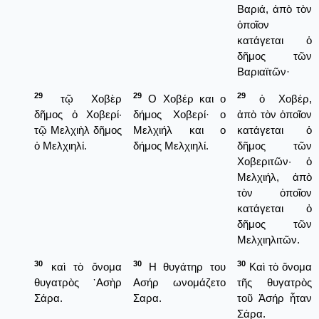
Βαριά, ἀπὸ τὸν
ὁποῖον
κατάγεται ὁ
δῆμος τῶν
Βαριαϊτῶν·
29
29
29
τῷ Χοβὲρ
Ο Χοβέρ και ο
ὁ Χοβέρ,
δῆμος ὁ Χοβερί·
δήμος Χοβερί· ο
ἀπὸ τὸν ὁποῖον
τῷ Μελχιὴλ δῆμος
Μελχιήλ και ο
κατάγεται ὁ
ὁ Μελχιηλί.
δήμος Μελχιηλί.
δῆμος τῶν
Χοβεριτῶν· ὁ
Μελχιήλ, ἀπὸ
τὸν ὁποῖον
κατάγεται ὀ
δῆμος τῶν
Μελχιηλιτῶν.
30
30
30
καὶ τὸ ὄνομα
Η θυγάτηρ του
Καὶ τὸ ὅνομα
θυγατρὸς ᾿Ασὴρ
Ασήρ ωνομάζετο
τῆς θυγατρὸς
Σάρα.
Σαρα.
τοῦ Ἀσήρ ἦταν
Σάρα.