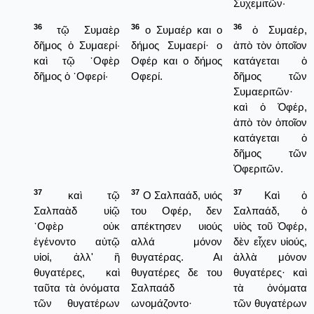
Συχεμιτῶν·
36
36
36
τῷ Συμαὲρ
ο Συμαέρ και ο
ὁ Συμαέρ,
δῆμος ὁ Συμαερί·
δήμος Συμαερί· ο
ἀπὸ τὸν ὁποῖον
καὶ τῷ ᾿Οφὲρ
Οφέρ και ο δήμος
κατάγεται ὁ
δῆμος ὁ ᾿Οφερί·
Οφερί.
δῆμος τῶν
Συμαεριτῶν·
καὶ ὁ Ὀφέρ,
ἀπὸ τὸν ὁποῖον
κατάγεται ὁ
δῆμος τῶν
Ὀφεριτῶν.
37
37
37
καὶ τῷ
Ο Σαλπαάδ, υιός
Καὶ ὁ
Σαλπαὰδ υἱῷ
του Οφέρ, δεν
Σαλπαάδ, ὁ
᾿Οφὲρ οὐκ
απέκτησεν υιούς
υἱὸς τοῦ Ὀφέρ,
ἐγένοντο αὐτῷ
αλλά μόνον
δὲν εἶχεν υἱούς,
υἱοί, ἀλλ' ἢ
θυγατέρας. Αι
ἀλλὰ μόνον
θυγατέρες, καὶ
θυγατέρες δε του
θυγατέρες· καὶ
ταῦτα τὰ ὀνόματα
Σαλπαάδ
τὰ ὀνόματα
τῶν θυγατέρων
ωνομάζοντο·
τῶν θυγατέρων