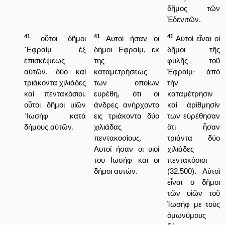
δῆμος τῶν
Ἐδενιτῶν.
41
41
41
οὗτοι δῆμοι
Αυτοί ήσαν οι
Αὐτοὶ εἶναι οἱ
᾿Εφραὶμ ἐξ
δήμοι Εφραίμ, εκ
δῆμοι τῆς
ἐπισκέψεως
της
φυλῆς τοῦ
αὐτῶν, δύο καὶ
καταμετρήσεως
Ἐφραίμ· ἀπὸ
τριάκοντα χιλιάδες
των οποίων
τὴν
καὶ πεντακόσιοι.
ευρέθη, ότι οι
καταμέτρησιν
οὗτοι δῆμοι υἱῶν
άνδρες ανήρχοντο
καὶ ἀρίθμησίν
᾿Ιωσὴφ κατὰ
εις τριάκοντα δύο
των εὑρέθησαν
δήμους αὐτῶν.
χιλιάδας
ὅτι ἦσαν
πεντακοσίους.
τριάντα δύο
Αυτοί ήσαν οι υιοί
χιλιάδες
του Ιωσήφ και οι
πεντακόσιοι
δήμοι αυτών.
(32.500). Αὐτοὶ
εἶναι ο δῆμοι
τῶν υἱῶν τοῦ
Ἰωσήφ με τοὺς
ὁμωνύμους