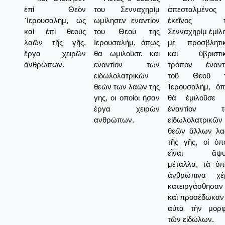
ἐπὶ Θεὸν
του Σενναχηρίμ
ἀπεσταλμένος
῾Ιερουσαλήμ, ὡς
ωμίλησεν εναντίον
ἐκεῖνος τ
καὶ ἐπὶ θεοὺς
του Θεού της
Σενναχηρὶμ ἐμίλ
λαῶν τῆς γῆς,
Ιερουσαλήμ, όπως
μὲ προσβλητι
ἔργα χειρῶν
θα ωμιλούσε και
καὶ ὑβριστικ
ἀνθρώπων.
εναντίον των
τρόπον ἐναντ
ειδωλολατρικών
τοῦ Θεοῦ τ
θεών των λαών της
Ἱερουσαλήμ, ὅ
γης, οι οποίοι ήσαν
θὰ ἐμιλοῦσε 
έργα χειρών
ἐναντίον τ
ανθρώπων.
εἰδωλολατρικῶν
θεῶν ἄλλων λ
τῆς γῆς, οἱ ὁπο
εἶναι ἄψυ
μέταλλα, τὰ ὁπ
ἀνθρώπινα χέ
κατειργάσθησαν
καὶ προσέδωκαν 
αὐτὰ τὴν μορ
τῶν εἰδώλων.