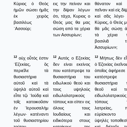
Κύριος ὁ Θεὸς
εις την πείναν και
θάνατον καὶ 
ἡμῶν σώσει ἡμᾶς
την δίψαν λέγων
πεῖναν καὶ εἰς δί
ἐκ χειρὸς
ότι, τάχα, Κυριος ο
καὶ σᾶς λέγει·
βασιλέως
Θεός μας θα μας
Κύριος, ὁ Θεός μ
᾿Ασσούρ;
σώση από τα χέρια
θὰ μᾶς σώσῃ 
των Ασσυρίων;
τὰ χέρια τ
βασιλιᾶ τ
Ἀσσυρίων»;
12
12
12
οὐχ οὗτός ἐστιν
Αυτός ο Εζεκίας
Μήπως δὲν εἶ
᾿Εζεκίας, ὃς
δεν είναι εκείνος
ὁ Ἐζεκίας ἐκεῖνος
περιεῖλε τὰ
που κατέστρεψε τα
ὁποῖος ἀφήρεσε 
θυσιαστήρια
θυσιαστήρια του
κατέστρεψε 
αὐτοῦ καὶ τὰ
ειδωλικού θεού και
θυσιαστήρια 
ὑψηλὰ αὐτοῦ καὶ
τους υψηλούς
θεοῦ καὶ το
εἶπε τῷ ᾿Ιούδᾳ καὶ
ειδωλολατρικούς
εἰδωλολατρικοὺς
τοῖς κατοικοῦσιν
τόπους και είπεν εις
τόπους τ
ἐν ῾Ιερουσαλὴμ
όλους τους
λατρείας, π
λέγων· κατέναντι
Ιουδαίους και
εὑρίσκοντο ε
τοῦ θυσιαστηρίου
ειδικότερα στους
ὑψηλὲς τοποθεσί
τούτου
κατοίκους της
καὶ διέταξε τ