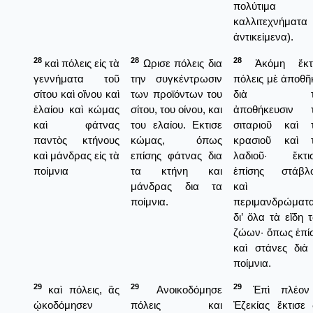
πολύτιμα
καλλιτεχνήματα 
ἀντικείμενα).
28
28
28
καὶ πόλεις εἰς τὰ
Ωρισε πόλεις δια
Ἀκόμη ἔκτι
γεννήματα τοῦ
την συγκέντρωσιν
πόλεις μὲ ἀποθῆ
σίτου καὶ οἴνου καὶ
των προϊόντων του
διὰ τὴ
ἐλαίου καὶ κώμας
σίτου, του οίνου, και
ἀποθήκευσιν 
καὶ φάτνας
του ελαίου. Εκτισε
σιταριοῦ καὶ 
παντὸς κτήνους
κώμας, όπως
κρασιοῦ καὶ 
καὶ μάνδρας εἰς τὰ
επίσης φάτνας δια
λαδιοῦ· ἔκτι
ποίμνια
τα κτήνη και
ἐπίσης στάβλ
μάνδρας δια τα
καὶ
ποίμνια.
περιμανδρώματ
δι’ ὅλα τὰ εἴδη 
ζώων· ὅπως ἐπί
καὶ στάνες διὰ
ποίμνια.
29
29
29
καὶ πόλεις, ἃς
Ανοικοδόμησε
Ἐπὶ πλέον
ᾠκοδόμησεν
πόλεις και
Ἐζεκίας ἔκτισε 