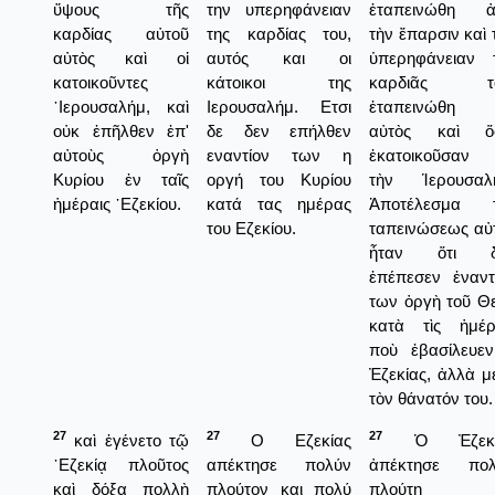
ὕψους τῆς
την υπερηφάνειαν
ἐταπεινώθη ἀ
καρδίας αὐτοῦ
της καρδίας του,
τὴν ἔπαρσιν καὶ 
αὐτὸς καὶ οἱ
αυτός και οι
ὑπερηφάνειαν 
κατοικοῦντες
κάτοικοι της
καρδιᾶς το
῾Ιερουσαλήμ, καὶ
Ιερουσαλήμ. Ετσι
ἐταπεινώθη κ
οὐκ ἐπῆλθεν ἐπ'
δε δεν επήλθεν
αὐτὸς καὶ ὅσ
αὐτοὺς ὀργὴ
εναντίον των η
ἐκατοικοῦσαν 
Κυρίου ἐν ταῖς
οργή του Κυρίου
τὴν Ἱερουσαλ
ἡμέραις ᾿Εζεκίου.
κατά τας ημέρας
Ἀποτέλεσμα τ
του Εζεκίου.
ταπεινώσεως αὐ
ἦταν ὅτι δ
ἐπέπεσεν ἐναντ
των ὀργὴ τοῦ Θ
κατὰ τὶς ἡμέρ
ποὺ ἐβασίλευε
Ἐζεκίας, ἀλλὰ μ
τὸν θάνατόν του.
27
27
27
καὶ ἐγένετο τῷ
Ο Εζεκίας
Ὁ Ἐζεκί
᾿Εζεκίᾳ πλοῦτος
απέκτησε πολύν
ἀπέκτησε πολ
καὶ δόξα πολλὴ
πλούτον και πολύ
πλούτη κ