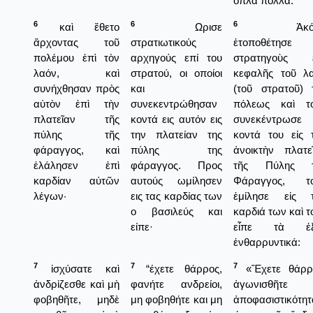
ὅπλα πολλά.
6
6
6
καὶ ἔθετο
Ωρισε
Ἀκόμ
ἄρχοντας τοῦ
στρατιωτικούς
ἐτοποθέτησε
πολέμου ἐπὶ τὸν
αρχηγούς επί του
στρατηγοὺς ἐ
λαόν, καὶ
στρατού, οι οποίοι
κεφαλῆς τοῦ λ
συνήχθησαν πρὸς
και
(τοῦ στρατοῦ) 
αὐτὸν ἐπὶ τὴν
συνεκεντρώθησαν
πόλεως καὶ τ
πλατεῖαν τῆς
κοντά εις αυτόν εις
συνεκέντρωσε
πύλης τῆς
την πλατείαν της
κοντά του εἰς 
φάραγγος, καὶ
πύλης της
ἀνοικτὴν πλατε
ἐλάλησεν ἐπὶ
φάραγγος. Προς
τῆς Πύλης τ
καρδίαν αὐτῶν
αυτούς ωμίλησεν
Φάραγγος, το
λέγων·
εις τας καρδίας των
ἐμίλησε εἰς 
ο βασιλεύς και
καρδιά των καὶ τ
είπε·
εἶπε τὰ ἑξ
ἐνθαρρυντικά:
7
7
7
ἰσχύσατε καὶ
“έχετε θάρρος,
«Ἔχετε θάρρ
ἀνδρίζεσθε καὶ μὴ
φανήτε ανδρείοι,
ἀγωνισθῆτε 
φοβηθῆτε, μηδὲ
μη φοβηθήτε και μη
ἀποφασιστικότητ