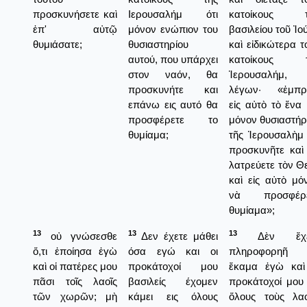
προσκυνήσετε καὶ
Ιερουσαλήμ ότι
κατοίκους τ
ἐπ' αὐτῷ
μόνον ενώπιον του
βασιλείου τοῦ Ἰο
θυμιάσατε;
θυσιαστηρίου
καὶ εἰδικώτερα τ
αυτού, που υπάρχει
κατοίκους τ
στον ναόν, θα
Ἱερουσαλήμ,
προσκυνήτε και
λέγων· «ἐμπρ
επάνω εις αυτό θα
εἰς αὐτὸ τὸ ἕνα 
προσφέρετε το
μόνον θυσιαστήρ
θυμίαμα;
τῆς Ἱερουσαλὴμ
προσκυνῆτε καὶ
λατρεύετε τὸν Θ
καὶ εἰς αὐτὸ μό
νὰ προσφέρε
θυμίαμα»;
13
13
13
οὐ γνώσεσθε
Δεν έχετε μάθει
Δὲν ἔχε
ὅ,τι ἐποίησα ἐγὼ
όσα εγώ και οι
πληροφορηῆ 
καὶ οἱ πατέρες μου
προκάτοχοί μου
ἔκαμα ἐγὼ καὶ
πᾶσι τοῖς λαοῖς
βασιλείς έχομεν
προκάτοχοί μου 
τῶν χωρῶν; μὴ
κάμει εις όλους
ὅλους τοὺς λα