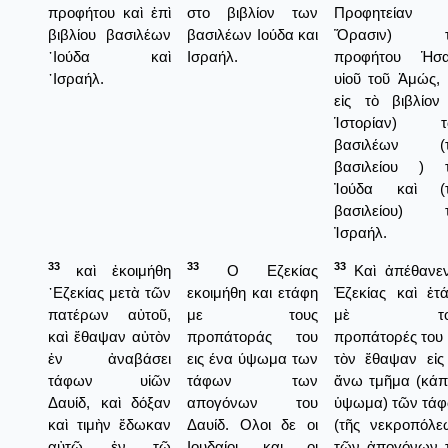
προφήτου καὶ ἐπὶ
στο βιβλίον των
Προφητείαν 
βιβλίου βασιλέων
βασιλέων Ιούδα και
Ὅρασιν) τ
᾿Ιούδα καὶ
Ισραήλ.
προφήτου Ἡσα
᾿Ισραήλ.
υἱοῦ τοῦ Ἀμώς, 
εἰς τὸ βιβλίον
Ἱστορίαν) τ
βασιλέων (τ
βασιλείου ) 
Ἰούδα καὶ (τ
βασιλείου) τ
Ἰσραήλ.
33
33
33
καὶ ἐκοιμήθη
Ο Εζεκίας
Καὶ ἀπέθανε
᾿Εζεκίας μετὰ τῶν
εκοιμήθη και ετάφη
Ἐζεκίας καὶ ἐτ
πατέρων αὐτοῦ,
με τους
μὲ τοὺ
καὶ ἔθαψαν αὐτὸν
προπάτοράς του
προπάτορές του 
ἐν ἀναβάσει
εις ένα ύψωμα των
τὸν ἔθαψαν εἰς
τάφων υἱῶν
τάφων των
ἄνω τμῆμα (κάπ
Δαυίδ, καὶ δόξαν
απογόνων του
ὑψωμα) τῶν τά
καὶ τιμὴν ἔδωκαν
Δαυίδ. Ολοι δε οι
(τῆς νεκροπόλε
αὐτῷ ἐν τῷ
Ιουδαίοι και οι
τῶν ἀπογόνων 