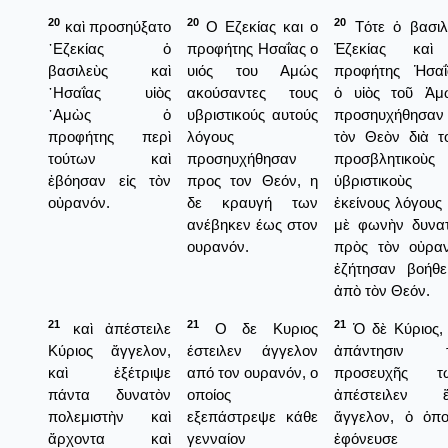
20
20
20
καὶ προσηύξατο
Ο Εζεκίας και ο
Τότε ὁ βασιλ
᾿Εζεκίας ὁ
προφήτης Ησαΐας ο
Ἐζεκίας καὶ
βασιλεὺς καὶ
υιός του Αμώς
προφήτης Ἡσαΐ
῾Ησαΐας υἱὸς
ακούσαντες τους
ὁ υἱὸς τοῦ Ἀμ
᾿Αμὼς ὁ
υβριστικούς αυτούς
προσηυχήθησαν 
προφήτης περὶ
λόγους
τὸν Θεὸν διὰ τ
τούτων καὶ
προσηυχήθησαν
προσβλητικοὺς 
ἐβόησαν εἰς τὸν
προς τον Θεόν, η
ὑβριστικοὺς
οὐρανόν.
δε κραυγή των
ἐκείνους λόγους 
ανέβηκεν έως στον
μὲ φωνὴν δυνα
ουρανόν.
πρὸς τὸν οὐρα
ἐζήτησαν βοήθε
ἀπὸ τὸν Θεόν.
21
21
21
καὶ ἀπέστειλε
Ο δε Κυριος
Ὁ δὲ Κύριος, 
Κύριος ἄγγελον,
έστειλεν άγγελον
ἀπάντησιν τ
καὶ ἐξέτριψε
από τον ουρανόν, ο
προσευχῆς τω
πάντα δυνατὸν
οποίος
ἀπέστειλεν ἕ
πολεμιστὴν καὶ
εξεπάστρεψε κάθε
ἄγγελον, ὁ ὁπο
ἄρχοντα καὶ
γενναίον
ἐφόνευσε κ