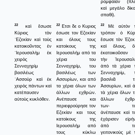
ρομφαίαν (πλ
καὶ μεγάλο δίκ
σπαθί).
22
22
22
καὶ ἔσωσε
Ετσι δε ο Κυριος
Μὲ αὐτὸν τ
Κύριος τὸν
έσωσε τον Εζεκίαν
τρόπον ὁ Κύρ
᾿Εζεκίαν καὶ τοὺς
και όλους τους
ἔσωσε τὸν Ἐζεκ
κατοικοῦντας ἐν
κατοίκους της
καὶ ὅλους, ὅ
῾Ιερουσαλὴμ ἐκ
Ιερουσαλήμ από τα
ἐκατοικοῦσαν 
χειρὸς
χέρια του
τὴν Ἱερουσαλ
Σενναχηρὶμ
Σενναχηρίμ, του
ἀπὸ τὰ χέρια 
βασιλέως
βασιλέως των
Σενναχηρίμ, 
᾿Ασσοὺρ καὶ ἐκ
Ασσυρίων, και από
βασιλιᾶ τ
χειρὸς πάντων καὶ
τα χέρια όλων των
Ἀσσυρίων, καὶ 
κατέπαυσεν
άλλων εχθρών.
τὰ χέρια ὅλων 
αὐτοὺς κυκλόθεν.
Ανέπαυσε και
ἄλλων ἐχθρ
περιεφρούρησε τον
των· το
Εζεκίαν και τους
ἀνέπαυσε καὶ τ
κατοίκους της
ἐχάρισεν εἰρή
Ιερουσαλήμ από
ἀπὸ το
τους κύκλω
γειτονικοὺς μὲ 