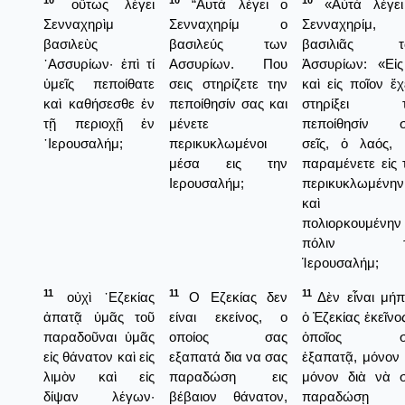
10
10
10
οὕτως λέγει
“Αυτά λέγει ο
«Αὐτὰ λέγε
Σενναχηρὶμ
Σενναχηρίμ ο
Σενναχηρίμ,
βασιλεὺς
βασιλεύς των
βασιλιᾶς τ
᾿Ασσυρίων· ἐπὶ τί
Ασσυρίων. Που
Ἀσσυρίων: «Εἰς
ὑμεῖς πεποίθατε
σεις στηρίζετε την
καὶ εἰς ποῖον ἔχ
καὶ καθήσεσθε ἐν
πεποίθησίν σας και
στηρίξει τ
τῇ περιοχῇ ἐν
μένετε
πεποίθησίν σ
῾Ιερουσαλήμ;
περικυκλωμένοι
σεῖς, ὁ λαός, 
μέσα εις την
παραμένετε εἰς 
Ιερουσαλήμ;
περικυκλωμένην
καὶ
πολιορκουμένην
πόλιν τ
Ἱερουσαλήμ;
11
11
11
οὐχὶ ᾿Εζεκίας
Ο Εζεκίας δεν
Δὲν εἶναι μή
ἀπατᾷ ὑμᾶς τοῦ
είναι εκείνος, ο
ὁ Ἐζεκίας ἐκεῖνος
παραδοῦναι ὑμᾶς
οποίος σας
ὁποῖος σ
εἰς θάνατον καὶ εἰς
εξαπατά δια να σας
ἐξαπατᾷ, μόνον 
λιμὸν καὶ εἰς
παραδώση εις
μόνον διὰ νὰ 
δίψαν λέγων·
βέβαιον θάνατον,
παραδώσῃ ε