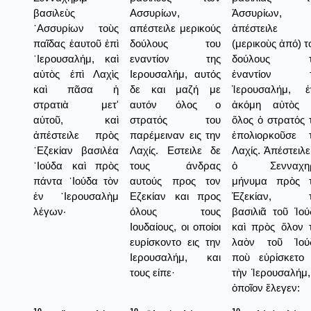
βασιλεὺς
Ασσυρίων,
Ἀσσυρίων,
᾿Ασσυρίων τοὺς
απέστειλε μερικούς
ἀπέστειλε
παῖδας ἑαυτοῦ ἐπὶ
δούλους του
(μερικοὺς ἀπό) τ
῾Ιερουσαλήμ, καὶ
εναντίον της
δούλους τ
αὐτὸς ἐπὶ Λαχὶς
Ιερουσαλήμ, αυτός
ἐναντίον τ
καὶ πᾶσα ἡ
δε και μαζή με
Ἱερουσαλήμ, 
στρατιὰ μετ'
αυτόν όλος ο
ἀκόμη αὐτὸς 
αὐτοῦ, καὶ
στρατός του
ὅλος ὁ στρατός 
ἀπέστειλε πρὸς
παρέμειναν εις την
ἐπολιορκοῦσε 
᾿Εζεκίαν βασιλέα
Λαχίς. Εστειλε δε
Λαχίς. Ἀπέστειλε
᾿Ιούδα καὶ πρὸς
τους άνδρας
ὁ Σενναχηρ
πάντα ᾿Ιούδα τὸν
αυτούς προς τον
μήνυμα πρὸς 
ἐν ῾Ιερουσαλὴμ
Εζεκίαν και προς
Ἐζεκίαν, τ
λέγων·
όλους τους
βασιλιᾶ τοῦ Ἰού
Ιουδαίους, οι οποίοι
καὶ πρὸς ὅλον 
ευρίσκοντο εις την
λαὸν τοῦ Ἰού
Ιερουσαλήμ, και
ποὺ εὑρίσκετο 
τους είπε·
τὴν Ἱερουσαλήμ,
ὁποῖον ἔλεγεν: