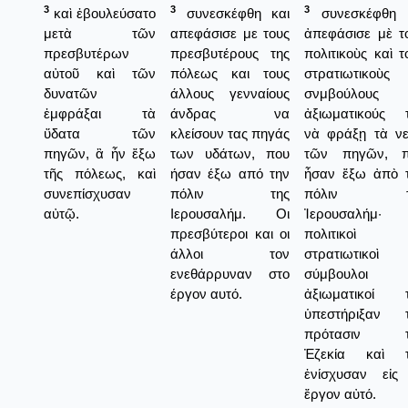
3
3
3
καὶ ἐβουλεύσατο
συνεσκέφθη και
συνεσκέφθη 
μετὰ τῶν
απεφάσισε με τους
ἀπεφάσισε μὲ τ
πρεσβυτέρων
πρεσβυτέρους της
πολιτικοὺς καὶ τ
αὐτοῦ καὶ τῶν
πόλεως και τους
στρατιωτικοὺς
δυνατῶν
άλλους γενναίους
σνμβούλους κ
ἐμφράξαι τὰ
άνδρας να
ἀξιωματικούς 
ὕδατα τῶν
κλείσουν τας πηγάς
νὰ φράξῃ τὰ ν
πηγῶν, ἃ ἦν ἔξω
των υδάτων, που
τῶν πηγῶν, π
τῆς πόλεως, καὶ
ήσαν έξω από την
ἦσαν ἔξω ἀπὸ 
συνεπίσχυσαν
πόλιν της
πόλιν τ
αὐτῷ.
Ιερουσαλήμ. Οι
Ἰερουσαλήμ· 
πρεσβύτεροι και οι
πολιτικοὶ κ
άλλοι τον
στρατιωτικοὶ
ενεθάρρυναν στο
σύμβουλοι κ
έργον αυτό.
ἀξιωματικοί 
ὑπεστήριξαν 
πρότασιν τ
Ἐζεκία καὶ τ
ἐνίσχυσαν εἰς
ἔργον αὐτό.