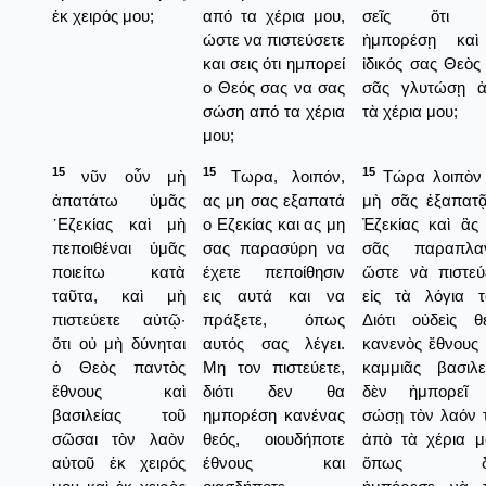
ἐκ χειρός μου;
από τα χέρια μου,
σεῖς ὅτι 
ώστε να πιστεύσετε
ἠμπορέσῃ καὶ
και σεις ότι ημπορεί
ἰδικός σας Θεὸς
ο Θεός σας να σας
σᾶς γλυτώσῃ 
σώση από τα χέρια
τὰ χέρια μου;
μου;
15
15
15
νῦν οὖν μὴ
Τωρα, λοιπόν,
Τώρα λοιπὸν
ἀπατάτω ὑμᾶς
ας μη σας εξαπατά
μὴ σᾶς ἐξαπατ
᾿Εζεκίας καὶ μὴ
ο Εζεκίας και ας μη
Ἐζεκίας καὶ ἂς
πεποιθέναι ὑμᾶς
σας παρασύρη να
σᾶς παραπλαν
ποιείτω κατὰ
έχετε πεποίθησιν
ὥστε νὰ πιστεύ
ταῦτα, καὶ μὴ
εις αυτά και να
εἰς τὰ λόγια τ
πιστεύετε αὐτῷ·
πράξετε, όπως
Διότι οὐδεὶς θ
ὅτι οὐ μὴ δύνηται
αυτός σας λέγει.
κανενὸς ἔθνους 
ὁ Θεὸς παντὸς
Μη τον πιστεύετε,
καμμιᾶς βασιλε
ἔθνους καὶ
διότι δεν θα
δὲν ἠμπορεῖ 
βασιλείας τοῦ
ημπορέση κανένας
σώσῃ τὸν λαόν 
σῶσαι τὸν λαὸν
θεός, οιουδήποτε
ἀπὸ τὰ χέρια μ
αὐτοῦ ἐκ χειρός
έθνους και
ὅπως δ