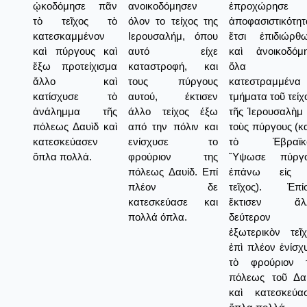
ᾠκοδόμησε πᾶν
ανοικοδόμησεν
ἐπροχώρησε 
τὸ τεῖχος τὸ
όλον το τείχος της
ἀποφασιστικότητ
κατεσκαμμένον
Ιερουσαλήμ, όπου
ἔτσι ἐπιδιώρθ
καὶ πύργους καὶ
αυτό είχε
καὶ ἀνοικοδόμ
ἔξω προτείχισμα
καταστροφή, και
ὅλα τ
ἄλλο καὶ
τους πύργους
κατεστραμμένα
κατίσχυσε τὸ
αυτού, έκτισεν
τμήματα τοῦ τείχ
ἀνάλημμα τῆς
άλλο τείχος έξω
τῆς Ἱερουσαλὴμ 
πόλεως Δαυὶδ καὶ
από την πόλιν και
τοὺς πύργους (κ
κατεσκεύασεν
ενίσχυσε το
τὸ Ἑβραϊκό
ὅπλα πολλά.
φρούριον της
Ὕψωσε πύργο
πόλεως Δαυίδ. Επί
ἐπάνω εἰς 
πλέον δε
τεῖχος). Ἐπί
κατεσκεύασε και
ἔκτισεν ἄλλ
πολλά όπλα.
δεύτερον
ἐξωτερικὸν τεῖχ
ἐπὶ πλέον ἐνίσχ
τὸ φρούριον 
πόλεως τοῦ Δα
καὶ κατεσκεύα