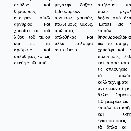
σφόδρα, καὶ
μεγάλην δόξαν.
ἀπήλαυσε πά
θησαυροὺς
Εθησαύρισεν
πολὺ μεγάλ
ἐποίησεν αὐτῷ
άργυρον, χρυσόν,
δόξαν ἀπὸ ὅλο
ἀργυρίου καὶ
πολυτίμους λίθους,
Ἔκτισε διὰ τ
χρυσίου καὶ τοῦ
αρώματα,
ἑαυτόν τ
λίθου τοῦ τιμίου
οπλοθήκας και
θησαυροφυλάκια
καὶ εἰς τὰ
άλλα πολύτιμα
διὰ τὸ ἀσῆμι,
ἀρώματα καὶ
αντικείμενα.
χρυσάφι καὶ τ
ὁπλοθήκας καὶ εἰς
πολυτίμους λίθ
σκεύη ἐπιθυμητὰ
καὶ τὰ ἀρώματα 
τὶς ὀπλοθῆκες 
τὰ πολύτι
καλλιτεχνήματα 
ἀντικείμενα (ἢ κα
ἄλλην ἑρμηνεί
Ἐθησαύρισε διὰ 
ἑαυτόν του ἀσῆμι
καὶ ἔκτισ
ἐγκαταστάσεις 
τὰ ὅπλα καὶ 