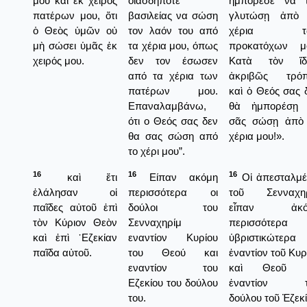
μου καὶ ἐκ χειρὸς
οιασδήποτε
ἠμπόρεσε νὰ 
πατέρων μου, ὅτι
βασιλείας να σώση
γλυτώσῃ ἀπὸ 
ὁ Θεὸς ὑμῶν οὐ
τον λαόν του από
χέρια τ
μὴ σώσει ὑμᾶς ἐκ
τα χέρια μου, όπως
προκατόχων μ
χειρός μου.
δεν τον έσωσεν
Κατὰ τὸν ἴδι
από τα χέρια των
ἀκριβῶς τρόπ
πατέρων μου.
καὶ ὁ Θεός σας 
Επαναλαμβάνω,
θὰ ἠμπορέσῃ 
ότι ο Θεός σας δεν
σᾶς σώσῃ ἀπὸ
θα σας σώση από
χέρια μου!».
το χέρι μου”.
16
16
16
καὶ ἔτι
Είπαν ακόμη
Οἱ ἀπεσταλμέ
ἐλάλησαν οἱ
περισσότερα οι
τοῦ Σενναχηρ
παῖδες αὐτοῦ ἐπὶ
δούλοι του
εἶπαν ἀκό
τὸν Κύριον Θεὸν
Σενναχηρίμ
περισσότερα 
καὶ ἐπὶ ᾿Εζεκίαν
εναντίον Κυρίου
ὑβριστικώτερα
παῖδα αὐτοῦ.
του Θεού και
ἐναντίον τοῦ Κυρ
εναντίον του
καὶ Θεοῦ κ
Εζεκίου του δούλου
ἐναντίον τ
του.
δούλου τοῦ Ἐζεκί