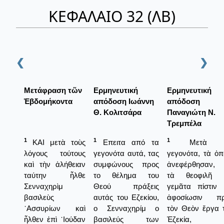
ΚΕΦΑΛΑΙΟ 32 (ΛΒ)
❮
❯
Μετάφραση τῶν
Ερμηνευτική
Ερμηνευτική
Ἑβδομήκοντα
απόδοση Ιωάννη
απόδοση
Θ. Κολιτσάρα
Παναγιώτη Ν.
Τρεμπέλα
1
1
1
ΚΑΙ μετὰ τοὺς
Επειτα από τα
Μετὰ 
λόγους τούτους
γεγονότα αυτά, τας
γεγονότα, τὰ ὁπ
καὶ τὴν ἀλήθειαν
συμφώνους προς
ἀνεφέρθησαν, 
ταύτην ἦλθε
το θέλημα του
τὰ θεοφιλῆ κ
Σενναχηρὶμ
Θεού πράξεις
γεμᾶτα πίστιν 
βασιλεὺς
αυτάς του Εζεκίου,
ἀφοσίωσιν πρ
᾿Ασσυρίων καὶ
ο Σενναχηρίμ ο
τὸν Θεὸν ἔργα 
ἦλθεν ἐπὶ ᾿Ιούδαν
βασιλεύς των
Ἐζεκία,