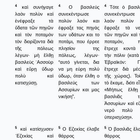
4
4
4
καὶ συνήγαγε
Ο βασιλεύς
Τότε ὁ βασιλ
λαὸν πολὺν καὶ
συνεκέντρωσε
συνεκέντρωσε
ἐνέφραξε τὰ
πολύν λαόν και
λαὸν πολὺν κ
ὕδατα τῶν πηγῶν
έφραξε τας πηγάς
ἔφραξε τὰ νε
καὶ τὸν ποταμὸν
των υδάτων και το
τῶν πηγῶν καὶ 
τὸν διορίζοντα διὰ
ποτάμι, που έρρεε
ποταμόν, π
τῆς πόλεως
πλησίον της
ἔτρεχε κοντὰ 
λέγων· μὴ ἔλθῃ
πόλεως, λέγων·
τὴν πόλιν (κατὰ
βασιλεὺς ᾿Ασσοὺρ
“αυτό γίνεται, δια
Ἑβραϊκόν: Π
καὶ εὕρῃ ὕδωρ
να μη εύρη πολύ
ἔτρεχε διὰ μέ
πολὺ καὶ
ύδωρ, όταν έλθη ο
τῆς χώρας). Το
κατισχύσῃ.
βασιλεύς των
τὸ ἔκαμε, διότι εἶ
Ασσυρίων και μας
«Μήπως ἔλθῃ
νικήση”.
βασιλιᾶς τ
Ἀσσυρίων καὶ ε
νερὸ πολὺ κ
ὑπερισχύσῃ».
5
5
5
καὶ κατίσχυσεν
Ο Εζεκίας έλαβε
Ὁ βασιλιᾶς ἔλ
᾿Εζεκίας καὶ
θάρρος
θάρρος κ