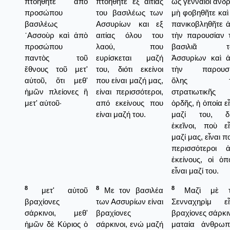
πτοηθῆτε ἀπὸ
πτοηθήτε εξ αιτίας
ὡς γενναῖοι ἄνδρ
προσώπου
του βασιλέως των
μὴ φοβηθῆτε καὶ
βασιλέως
Ασσυρίων και εξ
πανικοβληθῆτε 
᾿Ασσοὺρ καὶ ἀπὸ
αιτίας όλου του
τὴν παρουσίαν 
προσώπου
λαού, που
βασιλιᾶ τ
παντὸς τοῦ
ευρίσκεται μαζή
Ἀσσυρίων καὶ 
ἔθνους τοῦ μετ'
του, διότι εκείνοι
τὴν παρουσί
αὐτοῦ, ὅτι μεθ'
που είναι μαζή μας,
ὅλης τ
ἡμῶν πλείονες ἢ
είναι περισσότεροι,
στρατιωτικῆς
μετ' αὐτοῦ·
από εκείνους που
ὀρδῆς, ἡ ὁποία εἶ
είναι μαζή του.
μαζί του, δι
ἐκεῖνοι, ποὺ εἶ
μαζί μας, εἶναι π
περισσότεροι 
ἐκείνους, οἱ ὁπο
εἶναι μαζί του.
8
8
8
μετ' αὐτοῦ
Με τον βασιλέα
Μαζὶ μὲ τ
βραχίονες
των Ασσυρίων είναι
Σενναχηρὶμ εἶ
σάρκινοι, μεθ'
βραχίονες
βραχίονες σάρκιν
ἡμῶν δὲ Κύριος ὁ
σάρκινοι, ενώ μαζή
ματαία ἀνθρωπ