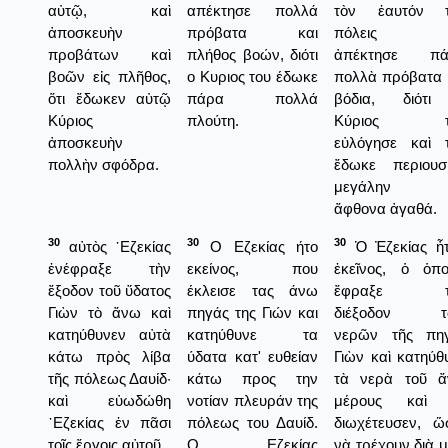
αὐτῷ, καὶ
απέκτησε πολλά
τὸν ἑαυτόν τ
ἀποσκευὴν
πρόβατα και
πόλεις κ
προβάτων καὶ
πλήθος βοών, διότι
ἀπέκτησε πά
βοῶν εἰς πλῆθος,
ο Κυριος του έδωκε
πολλὰ πρόβατα 
ὅτι ἔδωκεν αὐτῷ
πάρα πολλά
βόδια, διότι
Κύριος
πλούτη.
Κύριος τ
ἀποσκευὴν
εὐλόγησε καὶ 
πολλὴν σφόδρα.
ἔδωκε περιουσ
μεγάλην κ
ἄφθονα ἀγαθά.
30
30
30
αὐτὸς ᾿Εζεκίας
Ο Εζεκίας ήτο
Ὁ Ἐζεκίας ἦ
ἐνέφραξε τὴν
εκείνος, που
ἐκεῖνος, ὁ ὁπο
ἔξοδον τοῦ ὕδατος
έκλεισε τας άνω
ἔφραξε τ
Γιὼν τὸ ἄνω καὶ
πηγάς της Γιών και
διέξοδον τ
κατηύθυνεν αὐτὰ
κατηύθυνε τα
νερῶν τῆς πη
κάτω πρὸς λίβα
ύδατα κατ' ευθείαν
Γιὼν καὶ κατηύθ
τῆς πόλεως Δαυίδ·
κάτω προς την
τὰ νερὰ τοῦ 
καὶ εὐωδώθη
νοτίαν πλευράν της
μέρους καὶ 
᾿Εζεκίας ἐν πᾶσι
πόλεως του Δαυίδ.
διωχέτευσεν, ὥ
τοῖς ἔργοις αὐτοῦ.
Ο Εζεκίας
νὰ τρέχουν διὰ μ