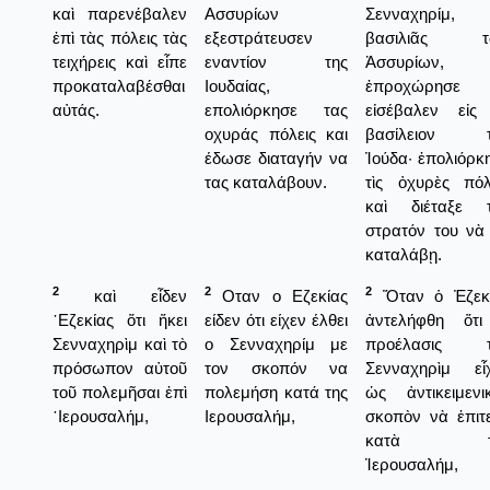
καὶ παρενέβαλεν
Ασσυρίων
Σενναχηρίμ,
ἐπὶ τὰς πόλεις τὰς
εξεστράτευσεν
βασιλιᾶς τ
τειχήρεις καὶ εἶπε
εναντίον της
Ἀσσυρίων,
προκαταλαβέσθαι
Ιουδαίας,
ἐπροχώρησε κ
αὐτάς.
επολιόρκησε τας
εἰσέβαλεν εἰς
οχυράς πόλεις και
βασίλειον τ
έδωσε διαταγήν να
Ἰούδα· ἐπολιόρκ
τας καταλάβουν.
τὶς ὀχυρὲς πόλ
καὶ διέταξε 
στρατόν του νὰ 
καταλάβῃ.
2
2
2
καὶ εἶδεν
Οταν ο Εζεκίας
Ὅταν ὁ Ἐζεκ
᾿Εζεκίας ὅτι ἥκει
είδεν ότι είχεν έλθει
ἀντελήφθη ὅτ
Σενναχηρὶμ καὶ τὸ
ο Σενναχηρίμ με
προέλασις τ
πρόσωπον αὐτοῦ
τον σκοπόν να
Σενναχηρὶμ εἶ
τοῦ πολεμῆσαι ἐπὶ
πολεμήση κατά της
ὡς ἀντικειμενι
῾Ιερουσαλήμ,
Ιερουσαλήμ,
σκοπὸν νὰ ἐπιτ
κατὰ τ
Ἱερουσαλήμ,