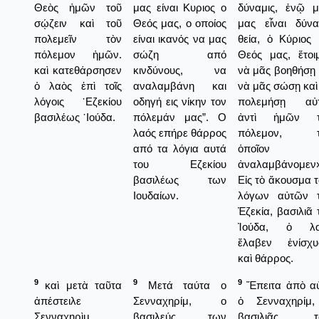
Θεὸς ἡμῶν τοῦ
μας είναι Κυριος ο
δύναμις, ἐνῷ μ
σῴζειν καὶ τοῦ
Θεός μας, ο οποίος
μας εἶναι δύνα
πολεμεῖν τὸν
είναι ικανός να μας
θεία, ὁ Κύριος 
πόλεμον ἡμῶν.
σώζη από
Θεός μας, ἕτοι
καὶ κατεθάρσησεν
κινδύνους, να
νὰ μᾶς βοηθήσῃ 
ὁ λαὸς ἐπὶ τοῖς
αναλαμβάνη και
νὰ μᾶς σώσῃ καὶ
λόγοις ᾿Εζεκίου
οδηγή εις νίκην τον
πολεμήσῃ αὐτ
βασιλέως ᾿Ιούδα.
πόλεμάν μας”. Ο
ἀντὶ ἡμῶν τ
λαός επήρε θάρρος
πόλεμον, τ
από τα λόγια αυτά
ὁποῖον
του Εζεκίου
ἀναλαμβάνομεν»
βασιλέως των
Εἰς τὸ ἄκουσμα 
Ιουδαίων.
λόγων αὐτῶν 
Ἐζεκία, βασιλιᾶ 
Ἰούδα, ὁ λα
ἔλαβεν ἐνίσχυ
καὶ θάρρος.
9
9
9
καὶ μετὰ ταῦτα
Μετά ταύτα ο
Ἔπειτα ἀπὸ α
ἀπέστειλε
Σενναχηρίμ, ο
ὁ Σενναχηρίμ
Σενναχηρὶμ
βασιλεύς των
βασιλιᾶς τ