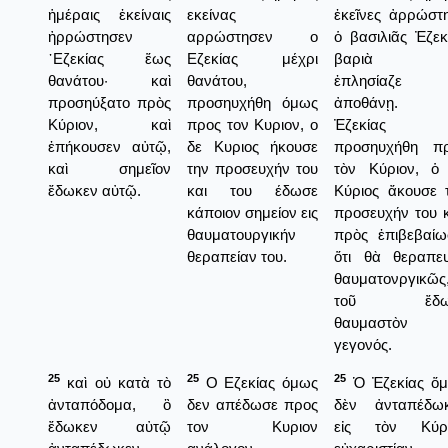
ἡμέραις ἐκείναις
εκείνας
ἐκεῖνες ἀρρώστ
ἠρρώστησεν
αρρώστησεν ο
ὁ βασιλιᾶς Ἐζεκ
᾿Εζεκίας ἕως
Εζεκίας μέχρι
βαριὰ κ
θανάτου· καὶ
θανάτου,
ἐπλησίαζε 
προσηύξατο πρὸς
προσηυχήθη όμως
ἀποθάνῃ.
Κύριον, καὶ
προς τον Κυριον, ο
Ἐζεκίας
ἐπήκουσεν αὐτῷ,
δε Κυριος ήκουσε
προσηυχήθη π
καὶ σημεῖον
την προσευχήν του
τὸν Κύριον, ὁ
ἔδωκεν αὐτῷ.
και του έδωσε
Κύριος ἄκουσε 
κάποιον σημείον εις
προσευχήν του κ
θαυματουργικήν
πρὸς ἐπιβεβαίω
θεραπείαν του.
ὅτι θὰ θεραπε
θαυματονργικῶς
τοῦ ἔδω
θαυμαστὸν
γεγονός.
25
25
25
καὶ οὐ κατὰ τὸ
Ο Εζεκίας όμως
Ὁ Ἐζεκίας ὅ
ἀνταπόδομα, ὃ
δεν απέδωσε προς
δὲν ἀνταπέδω
ἔδωκεν αὐτῷ
τον Κυριον
εἰς τὸν Κύρι