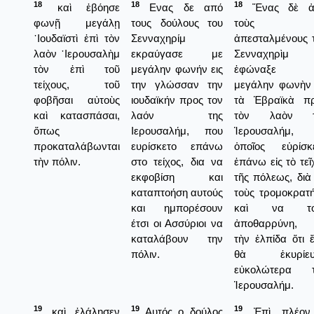
18
18
18
καὶ ἐβόησε
Ενας δε από
Ἕνας δὲ ἀ
φωνῇ μεγάλῃ
τους δούλους του
τοὺς
᾿Ιουδαϊστὶ ἐπὶ τὸν
Σενναχηρίμ
ἀπεσταλμένους 
λαὸν ῾Ιερουσαλὴμ
εκραύγασε με
Σενναχηρὶμ
τὸν ἐπὶ τοῦ
μεγάλην φωνήν εις
ἐφώναξε 
τείχους, τοῦ
την γλώσσαν την
μεγάλην φωνὴν 
φοβῆσαι αὐτοὺς
ιουδαϊκήν προς τον
τὰ Ἑβραϊκὰ π
καὶ κατασπάσαι,
λαόν της
τὸν λαὸν τ
ὅπως
Ιερουσαλήμ, που
Ἱερουσαλήμ,
προκαταλάβωνται
ευρίσκετο επάνω
ὁποῖος εὑρίσκ
τὴν πόλιν.
στο τείχος, δια να
ἐπάνω εἰς τὸ τεῖ
εκφοβίση και
τῆς πόλεως, διὰ
καταπτοήση αυτούς
τοὺς τρομοκρατ
και ημπορέσουν
καὶ να το
έτσι οι Ασσύριοι να
ἀποθαρρύνη, 
καταλάβουν την
τὴν ἐλπίδα ὅτι ἔ
πόλιν.
θὰ ἐκυρίευ
εὐκολώτερα τ
Ἱερουσαλήμ.
19
19
19
καὶ ἐλάλησεν
Αυτός ο δούλος
Ἐπὶ πλέον