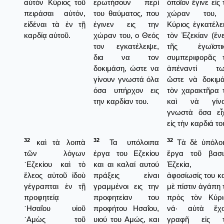
αὐτὸν Κύριος τοῦ
ερωτήσουν περί
ὁποῖον ἔγινε εἰς 
πειράσαι αὐτόν,
του θαύματος, που
χώραν του,
εἰδέναι τὰ ἐν τῇ
έγινεν εις την
Κύριος ἐγκατέλε
καρδίᾳ αὐτοῦ.
χώραν του, ο Θεός
τὸν Ἐζεκίαν (ἕν
τον εγκατέλειψε,
τῆς ἐγωϊστικ
δια να τον
συμπεριφορᾶς 
δοκιμάση, ώστε να
ἀπέναντί των
γίνουν γνωστά όλα
ὥστε νὰ δοκιμ
όσα υπήρχον εις
τὸν χαρακτῆρα 
την καρδίαν του.
καὶ νὰ γίνο
γνωστὰ ὅσα εἶ
εἰς τὴν καρδιά το
32
32
32
καὶ τὰ λοιπὰ
Τα υπόλοιπα
Τὰ δὲ ὑπόλο
τῶν λόγων
έργα του Εζεκίου
ἔργα τοῦ βασι
᾿Εζεκίου καὶ τὸ
και αι καλαί αυτού
Ἐζεκία,
ἔλεος αὐτοῦ ἰδοὺ
πράξεις είναι
ἀφοσίωσίς του κα
γέγραπται ἐν τῇ
γραμμένοι εις την
μὲ πίστιν ἀγάπη 
προφητείᾳ
προφητείαν του
πρὸς τὸν Κύρι
῾Ησαΐου υἱοῦ
προφήτου Ησαΐου,
νά· αὐτὰ ἔχο
᾿Αμὼς τοῦ
υιού του Αμώς, και
γραφῆ εἰς τ