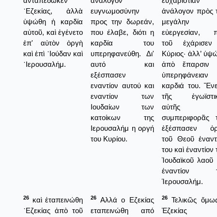
ἀνταπέδωκεν
ανάλογον
εὐχαριστίαν
᾿Εζεκίας, ἀλλὰ
ευγνωμοσύνην
ἀνάλογον πρὸς 
ὑψώθη ἡ καρδία
προς την δωρεάν,
μεγάλην
αὐτοῦ, καὶ ἐγένετο
που έλαβε, διότι η
εὐεργεσίαν, 
ἐπ' αὐτὸν ὀργὴ
καρδία του
τοῦ ἐχάρισεν
καὶ ἐπὶ ᾿Ιούδαν καὶ
υπερηφανεύθη. Δι'
Κύριος· ἀλλ’ ὑψ
῾Ιερουσαλήμ.
αυτό και
ἀπὸ ἔπαρσιν 
εξέσπασεν
ὑπερηφάνειαν
εναντίον αυτού και
καρδιά του. Ἕν
εναντίον των
τῆς ἐγωϊστικ
Ιουδαίων των
αὐτῆς
κατοίκων της
συμπεριφορᾶς 
Ιερουσαλήμ η οργή
ἐξέσπασεν ὀρ
του Κυρίου.
τοῦ Θεοῦ ἐναντ
του καὶ ἐναντίον 
Ἰουδαϊκοῦ λαοῦ 
ἐναντίον τ
Ἱερουσαλήμ.
26
26
26
καὶ ἐταπεινώθη
Αλλά ο Εζεκίας
Τελικῶς ὅμω
᾿Εζεκίας ἀπὸ τοῦ
εταπεινώθη από
Ἐζεκίας