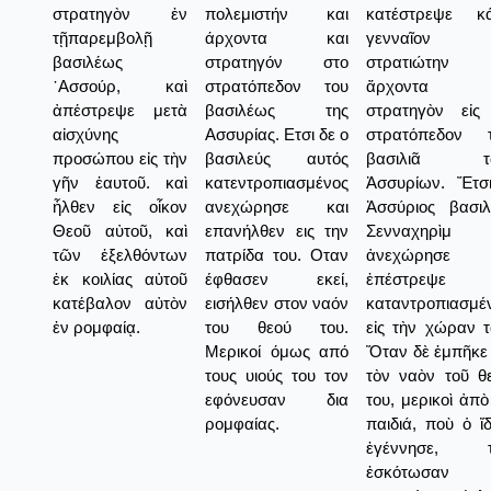
στρατηγὸν ἐν
πολεμιστήν και
κατέστρεψε κ
τῇπαρεμβολῇ
άρχοντα και
γενναῖον
βασιλέως
στρατηγόν στο
στρατιώτην κ
᾿Ασσούρ, καὶ
στρατόπεδον του
ἄρχοντα κ
ἀπέστρεψε μετὰ
βασιλέως της
στρατηγὸν εἰς
αἰσχύνης
Ασσυρίας. Ετσι δε ο
στρατόπεδον 
προσώπου εἰς τὴν
βασιλεύς αυτός
βασιλιᾶ τ
γῆν ἑαυτοῦ. καὶ
κατεντροπιασμένος
Ἀσσυρίων. Ἔτσ
ἦλθεν εἰς οἶκον
ανεχώρησε και
Ἀσσύριος βασιλ
Θεοῦ αὐτοῦ, καὶ
επανήλθεν εις την
Σενναχηρὶμ
τῶν ἐξελθόντων
πατρίδα του. Οταν
ἀνεχώρησε κ
ἐκ κοιλίας αὐτοῦ
έφθασεν εκεί,
ἐπέστρεψε
κατέβαλον αὐτὸν
εισήλθεν στον ναόν
καταντροπιασμέ
ἐν ρομφαίᾳ.
του θεού του.
εἰς τὴν χώραν τ
Μερικοί όμως από
Ὅταν δὲ ἐμπῆκε 
τους υιούς του τον
τὸν ναὸν τοῦ θ
εφόνευσαν δια
του, μερικοὶ ἀπὸ
ρομφαίας.
παιδιά, ποὺ ὁ ἴδ
ἐγέννησε, τ
ἐσκότωσαν 