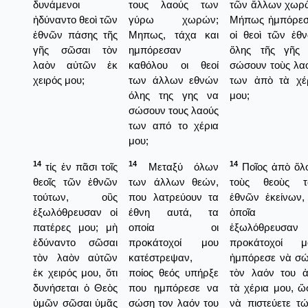
δυνάμενοι
τους λαούς των
τῶν ἄλλων χωρ
ἠδύναντο θεοὶ τῶν
γύρω χωρών;
Μήπως ἠμπόρε
ἐθνῶν πάσης τῆς
Μηπως, τάχα και
οἱ θεοὶ τῶν ἐθ
γῆς σῶσαι τὸν
ημπόρεσαν
ὅλης τῆς γῆς
λαὸν αὐτῶν ἐκ
καθόλου οι θεοί
σώσουν τοὺς λα
χειρός μου;
των άλλων εθνών
των ἀπὸ τὰ χέ
όλης της γης να
μου;
σώσουν τους λαούς
των από το χέρια
μου;
14
14
14
τίς ἐν πᾶσι τοῖς
Μεταξύ όλων
Ποῖος ἀπὸ ὅλ
θεοῖς τῶν ἐθνῶν
των άλλων θεών,
τοὺς θεοὺς τ
τούτων, οὓς
που λατρεύουν τα
ἐθνῶν ἐκείνων,
ἐξωλόθρευσαν οἱ
έθνη αυτά, τα
ὁποῖα
πατέρες μου; μὴ
οποία οι
ἐξωλόθρευσαν
ἐδύναντο σῶσαι
προκάτοχοί μου
προκάτοχοί μ
τὸν λαὸν αὐτῶν
κατέστρεψαν,
ἠμπόρεσε νὰ σ
ἐκ χειρός μου, ὅτι
ποίος θεός υπήρξε
τὸν λαόν του 
δυνήσεται ὁ Θεὸς
που ημπόρεσε να
τὰ χέρια μου, ὥ
ὑμῶν σῶσαι ὑμᾶς
σώση τον λαόν του
νὰ πιστεύετε τ