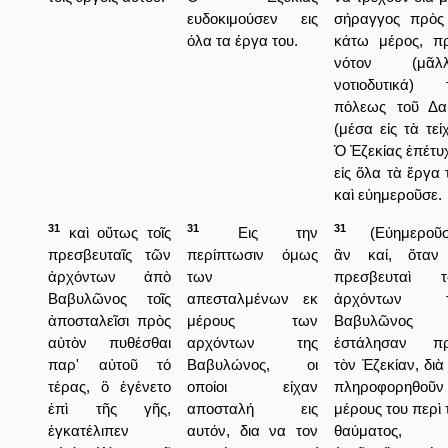
ευδοκιμούσεν εις
σήραγγος πρὸς
όλα τα έργα του.
κάτω μέρος, π
νότον (μᾶλλ
νοτιοδυτικά) 
πόλεως τοῦ Δα
(μέσα εἰς τὰ τείχ
Ὁ Ἐζεκίας ἐπέτυ
εἰς ὅλα τὰ ἔργα 
καὶ εὐημεροῦσε.
31
31
31
καὶ οὕτως τοῖς
Εις την
(Εὐημεροῦσ
πρεσβευταῖς τῶν
περίπτωσιν όμως
ἂν καί, ὅταν
ἀρχόντων ἀπὸ
των
πρεσβευταὶ τ
Βαβυλῶνος τοῖς
απεσταλμένων εκ
ἀρχόντων τ
ἀποσταλεῖσι πρὸς
μέρους των
Βαβυλῶνος
αὐτὸν πυθέσθαι
αρχόντων της
ἐστάλησαν πρ
παρ' αὐτοῦ τό
Βαβυλώνος, οι
τὸν Ἐζεκίαν, διὰ
τέρας, ὃ ἐγένετο
οποίοι είχαν
πληροφορηθοῦν
ἐπὶ τῆς γῆς,
αποσταλή εις
μέρους του περὶ 
ἐγκατέλιπεν
αυτόν, δια να τον
θαύματος, 