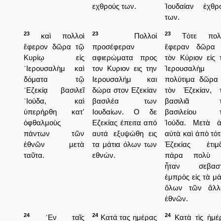
εχθρούς των.
Ἰουδαίαν ἐχθρ
των.
23
23
23
καὶ πολλοὶ
Πολλοί
Τότε πολλ
ἔφερον δῶρα τῷ
προσέφεραν
ἔφεραν δῶρα 
Κυρίῳ εἰς
αφιερώματα προς
τὸν Κύριον εἰς 
῾Ιερουσαλὴμ καὶ
τον Κυριον εις την
Ἱερουσαλὴμ κ
δόματα τῷ
Ιερουσαλήμ και
πολύτιμα δῶρα 
᾿Εζεκίᾳ βασιλεῖ
δώρα στον Εζεκίαν
τὸν Ἐζεκίαν, 
᾿Ιούδα, καὶ
βασιλέα των
βασιλιᾶ τ
ὑπερήρθη κατ'
Ιουδαίων. Ο δε
βασιλείου τ
ὀφθαλμοὺς
Εζεκίας έπειτα από
Ἰούδα. Μετὰ 
πάντων τῶν
αυτά εξυψώθη εις
αὐτὰ καὶ ἀπὸ τότ
ἐθνῶν μετὰ
τα μάτια όλων των
Ἐζεκίας ἐτιμ
ταῦτα.
εθνών.
πάρα πολὺ κ
ἦταν σεβαστ
ἐμπρὸς εἰς τὰ μά
ὅλων τῶν ἄλλ
ἐθνῶν.
24
24
24
᾿Εν ταῖς
Κατά τας ημέρας
Κατὰ τὶς ἡμέ