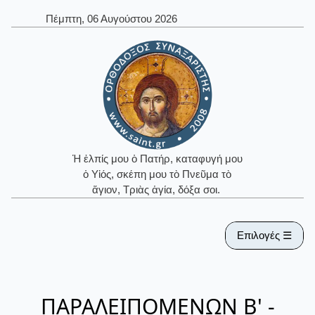
Πέμπτη, 06 Αυγούστου 2026
Ἡ ἐλπίς μου ὁ Πατήρ, καταφυγή μου
ὁ Υἱός, σκέπη μου τὸ Πνεῦμα τὸ
ἅγιον, Τριὰς ἁγία, δόξα σοι.
Επιλογές ☰
ΠΑΡΑΛΕΙΠΟΜΕΝΩΝ Β' -