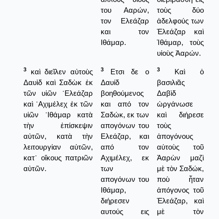
του Ααρών,
τοὺς δύο
τον Ελεάζαρ
ἀδελφούς των
και τον
Ἐλεάζαρ καὶ
Ιθάμαρ.
Ἰθάμαρ, τοὺς
υἱοὺς Ἀαρών.
3
3
3
καὶ διεῖλεν αὐτοὺς
Ετσι δε ο
Καὶ ὁ
Δαυὶδ καὶ Σαδὼκ ἐκ
Δαυίδ
βασιλιᾶς
τῶν υἱῶν ᾿Ελεάζαρ
βοηθούμενος
Δαβὶδ
καὶ ᾿Αχιμέλεχ ἐκ τῶν
και από τον
ὠργάνωσε
υἱῶν ᾿Ιθάμαρ κατὰ
Σαδώκ, εκ των
καὶ διήρεσε
τὴν ἐπίσκεψιν
απογόνων του
τοὺς
αὐτῶν, κατὰ τὴν
Ελεάζαρ, και
ἀπογόνους
λειτουργίαν αὐτῶν,
από τον
αὐτοὺς τοῦ
κατ᾿ οἴκους πατριῶν
Αχιμέλεχ, εκ
Ἀαρὼν μαζὶ
αὐτῶν.
των
μὲ τὸν Σαδώκ,
απογόνων του
ποὺ ἦταν
Ιθάμαρ,
ἀπόγονος τοῦ
διήρεσεν
Ἐλεάζαρ, καὶ
αυτούς εις
μὲ τὸν