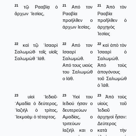
21
21
21
τῷ Ρααβίᾳ ὁ
Από τον
Ἀπὸ τὸν
ἄρχων ᾿Ιεσίας,
Ρααβία
Ρααβία
προήλθεν ο
προῆλθεν ὁ
άρχων Ιεσίας.
ἀρχηγὸς
Ἰεσίας
22
22
22
καὶ τῷ ᾿Ισααρὶ
Από τον
καὶ ἀπὸ τὸν
Σαλωμώθ· τοῖς υἱοῖς
Ισααρί ο
Ἰσααρὶ ὁ
Σαλωμὼθ ᾿Ιάθ.
Σαλωμώθ.
Σαλωμώθ.
Από τους υιούς
Ἀπὸ τοὺς
του Σαλωμώθ
ἀπογόνους
ο Ιάθ.
τοῦ Σαλωμὼθ
ὁ Ἰάθ.
23
23
23
υἱοὶ ᾿Ιεδιοῦ·
Υιοί του
Ἀπὸ τοὺς
᾿Αμαδία ὁ δεύτερος,
Ιεδιού ήσαν ο
υἱοὺς τοῦ
᾿Ιαζιὴλ ὁ τρίτος,
δευτερεύων
Ἰεδιοῦ
᾿Ιεκμοὰμ ὁ τέταρτος.
Αμαδίας, ο
ἀρχηγοὶ ἦσαν:
τριτεύων
Δεύτερος
Ιαζιήλ και ο
κατὰ τὴν