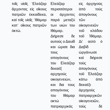
τοῖς υἱοῖς ᾿Ελεάζαρ
Ελεάζαρ
εἰς ἀρχηγοὺς
ἄρχοντας εἰς οἴκους
περισσότεροι
ἀπὸ τοὺς
πατριῶν ἑκκαίδεκα,
οι άρχοντες
ἀπογόνους
καὶ τοῖς υἱοῖς ᾿Ιθάμαρ
παρά μεταξύ
τῶν
κατ᾿ οἴκους πατριῶν
των υιών του
οἰκογενειῶν
ὀκτώ.
Ιθάμαρ.
τοῦ κλάδου
Διήρεσε δε
τοῦ Ἰθάμαρ.
αυτούς ο Δαυίδ
Δι' αὐτὸ ὁ
και ώρισε δια
Δαβὶδ
τους
ὠργάνωσε
απογόνους
καὶ διήρεσε
του Ελεάζαρ
τοὺς
δεκαέξ
ἀπογόνους
αρχηγούς
τοῦ Ἐλεάζαρ
οικογενειών,
κάτω ἀπὸ
και δια τους
δεκαέξι
απογόνους
ἀρχηγοὺς
του Ιθάμαρ
πατριαρχικῶν
οκτώ
οἰκογενειῶν,
πατριαρχικάς
τοὺς δὲ