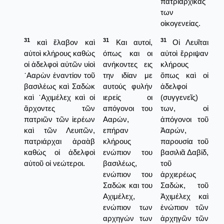
πατριαρχικάς
των
οἰκογενείας.
31
31
31
καὶ ἔλαβον καὶ
Και αυτοί,
Οἱ Λευῖται
αὐτοὶ κλήρους καθὼς
όπως και οι
αὐτοὶ ἔρριψαν
οἱ ἀδελφοὶ αὐτῶν υἱοὶ
ανήκοντες εις
κλήρους
᾿Ααρὼν ἐναντίον τοῦ
την ιδίαν με
ὅπως καὶ οἱ
βασιλέως καὶ Σαδὼκ
αυτούς φυλήν
ἀδελφοί
καὶ ᾿Αχιμέλεχ καὶ οἱ
ιερείς οι
(συγγενεῖς)
ἄρχοντες τῶν
απόγονοι του
των, οἱ
πατριῶν τῶν ἱερέων
Ααρών,
ἀπόγονοι τοῦ
καὶ τῶν Λευιτῶν,
επήραν
Ἀαρών,
πατριάρχαι ἀραὰβ
κλήρους
παρουσία τοῦ
καθὼς οἱ ἀδελφοὶ
ενώπιον του
βασιλιᾶ Δαβίδ,
αὐτοῦ οἱ νεώτεροι.
βασιλέως,
τοῦ
ενώπιον του
ἀρχιερέως
Σαδώκ και του
Σαδώκ, τοῦ
Αχιμέλεχ,
Ἀχιμέλεχ καὶ
ενώπιον των
ἐνώπιον τῶν
αρχηγών των
ἀρχηγῶν τῶν