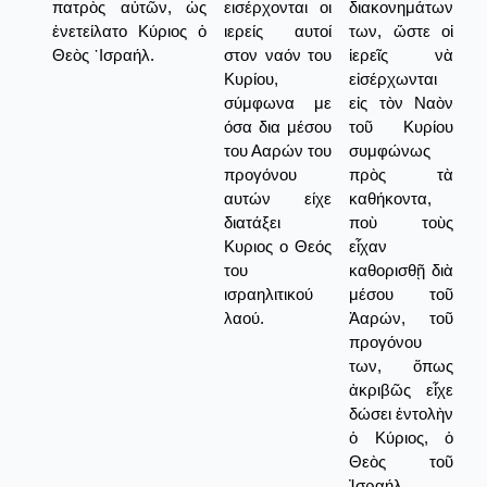
πατρὸς αὐτῶν, ὡς
εισέρχονται οι
διακονημάτων
ἐνετείλατο Κύριος ὁ
ιερείς αυτοί
των, ὥστε οἱ
Θεὸς ᾿Ισραήλ.
στον ναόν του
ἱερεῖς νὰ
Κυρίου,
εἰσέρχωνται
σύμφωνα με
εἰς τὸν Ναὸν
όσα δια μέσου
τοῦ Κυρίου
του Ααρών του
συμφώνως
προγόνου
πρὸς τὰ
αυτών είχε
καθήκοντα,
διατάξει
ποὺ τοὺς
Κυριος ο Θεός
εἶχαν
του
καθορισθῇ διὰ
ισραηλιτικού
μέσου τοῦ
λαού.
Ἀαρών, τοῦ
προγόνου
των, ὅπως
ἀκριβῶς εἶχε
δώσει ἐντολὴν
ὁ Κύριος, ὁ
Θεὸς τοῦ
Ἰσραήλ.