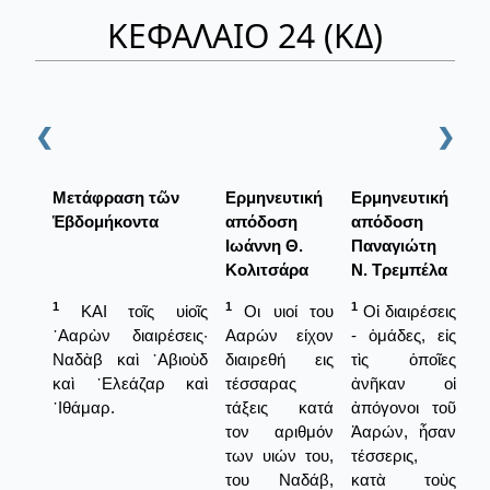
ΚΕΦΑΛΑΙΟ 24 (ΚΔ)
❮
❯
Μετάφραση τῶν
Ερμηνευτική
Ερμηνευτική
Ἑβδομήκοντα
απόδοση
απόδοση
Ιωάννη Θ.
Παναγιώτη
Κολιτσάρα
Ν. Τρεμπέλα
1
1
1
ΚΑΙ τοῖς υἱοῖς
Οι υιοί του
Οἱ διαιρέσεις
᾿Ααρὼν διαιρέσεις·
Ααρών είχον
- ὁμάδες, εἰς
Ναδὰβ καὶ ᾿Αβιοὺδ
διαιρεθή εις
τὶς ὁποῖες
καὶ ᾿Ελεάζαρ καὶ
τέσσαρας
ἀνῆκαν οἱ
᾿Ιθάμαρ.
τάξεις κατά
ἀπόγονοι τοῦ
τον αριθμόν
Ἀαρών, ἦσαν
των υιών του,
τέσσερις,
του Ναδάβ,
κατὰ τοὺς