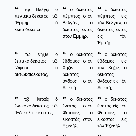
14
14
14
τῷ Βελγᾷ ὁ
ο δέκατος
ὁ δέκατος
πεντεκαιδέκατος, τῷ
πέμπτος στον
πέμπτος εἰς
᾿Εμμὴρ ὁ
Βελγάν, ο
τὸν Βελγάν, ο
ἑκκαιδέκατος,
δέκατος έκτος
δέκατος ἕκτος
στον Εμμήρ,
εἰς τὸν
Ἐμμήρ,
15
15
15
τῷ Χηζὶν ὁ
ο δέκατος
ὁ δέκατος
ἑπτακαιδέκατος, τῷ
έβδομος στον
ἕβδομος εἰς
᾿Αφεσὴ ὁ
Χηζίν, ο
τὸν Χηζίν, ὁ
ὀκτωκαιδέκατος,
δέκατος
δέκατος
όγδοος στον
ὄγδοος εἰς τὸν
Αφεσή.
Ἀφεσή,
16
16
16
τῷ Φεταίᾳ ὁ
ο δέκατος
ὁ δέκατος
ἐννεακαιδέκατος, τῷ
ένατος στον
ἔνατος εἰς τὸν
᾿Εζεκὴλ ὁ εἰκοστός,
Φεταίαν, ο
Φεταίαν, ὁ
εικοστός στον
εἰκοστὸς εἰς
Εζεκήλ,
τὸν Ἐζεκήλ,