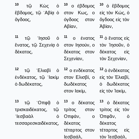
10
10
10
τῷ Κὼς ὁ
ο έβδομος
ὁ ἕβδομος
ἕβδομος, τῷ ᾿Αβίᾳ ὁ
στον Κως, ο
εἰς τὸν Κώς, ὁ
ὄγδοος,
όγδοος στον
ὄγδοος εἰς τὸν
Αβίαν,
Ἀβίαν,
11
11
11
τῷ ᾿Ιησοῦ ὁ
ο ένατος
ὁ ἔνατος εἰς
ἔνατος, τῷ Σεχενίᾳ ὁ
στον Ιησούν, ο
τὸν Ἰησοῦν, ὁ
δέκατος,
δέκατος στον
δέκατος εἰς
Σεχενίαν,
τὸν Σεχενίαν,
12
12
12
τῷ ᾿Ελιαβὶ ὁ
ο ενδέκατος
ὁ ἑνδέκατος
ἑνδέκατος, τῷ ᾿Ιακὶμ
στον Ελισβί, ο
εἰς τὸν Ἐλιαβί,
ὁ δωδέκατος,
δωδέκατος
ὁ δωδέκατος
στον Ιακίμ,
εἰς τὸν Ἰακίμ,
13
13
13
τῷ ᾿Οπφᾷ ὁ
ο δέκατος
ὁ δέκατος
τρισκαιδέκατος, τῷ
τρίτος στον
τρίτος εἰς τὸν
᾿Ιεσβαὰλ ὁ
Οπφάν, ο
Ὀπφᾶν, ὁ
τεσσαρεσκαιδέκατος,
δέκατος
δέκατος
τέταρτος στον
τέταρτος εἰς
Ιεσβαάλ,
τὸν Ἰεσβαάλ,