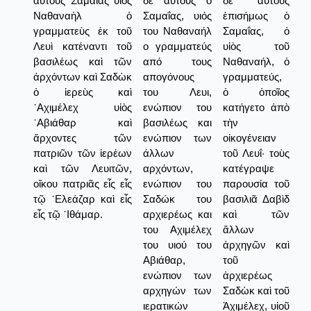
αὐτοὺς Σαμαΐας υἱὸς
δε αυτούς ο
δὲ αὐτοὺς
Ναθαναὴλ ὁ
Σαμαΐας, υιός
ἐπισήμως ὁ
γραμματεὺς ἐκ τοῦ
του Ναθαναήλ
Σαμαΐας, ὁ
Λευὶ κατέναντι τοῦ
ο γραμματεύς
υἱὸς τοῦ
βασιλέως καὶ τῶν
από τους
Ναθαναήλ, ὁ
ἀρχόντων καὶ Σαδὼκ
απογόνους
γραμματεύς,
ὁ ἱερεὺς καὶ
του Λευι,
ὁ ὁποῖος
᾿Αχιμέλεχ υἱὸς
ενώπιον του
κατήγετο ἀπὸ
᾿Αβιάθαρ καὶ
βασιλέως και
τὴν
ἄρχοντες τῶν
ενώπιον των
οἰκογένειαν
πατριῶν τῶν ἱερέων
άλλων
τοῦ Λευΐ· τοὺς
καὶ τῶν Λευιτῶν,
αρχόντων,
κατέγραψε
οἴκου πατριᾶς εἷς εἷς
ενώπιον του
παρουσία τοῦ
τῷ ᾿Ελεάζαρ καὶ εἷς
Σαδώκ του
βασιλιᾶ Δαβὶδ
εἷς τῷ ᾿Ιθάμαρ.
αρχιερέως και
καὶ τῶν
του Αχιμέλεχ
ἄλλων
του υιού του
ἀρχηγῶν καὶ
Αβιάθαρ,
τοῦ
ενώπιον των
ἀρχιερέως
αρχηγών των
Σαδὼκ καὶ τοῦ
ιερατικών
Ἀχιμέλεχ, υἱοῦ