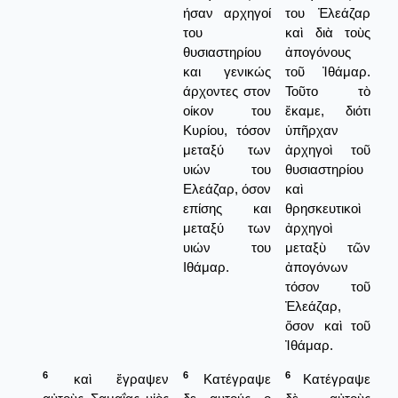
ήσαν αρχηγοί
του Ἐλεάζαρ
του
καὶ διὰ τοὺς
θυσιαστηρίου
ἀπογόνους
και γενικώς
τοῦ Ἰθάμαρ.
άρχοντες στον
Τοῦτο τὸ
οίκον του
ἔκαμε, διότι
Κυρίου, τόσον
ὑπῆρχαν
μεταξύ των
ἀρχηγοὶ τοῦ
υιών του
θυσιαστηρίου
Ελεάζαρ, όσον
καὶ
επίσης και
θρησκευτικοὶ
μεταξύ των
ἀρχηγοὶ
υιών του
μεταξὺ τῶν
Ιθάμαρ.
ἀπογόνων
τόσον τοῦ
Ἐλεάζαρ,
ὅσον καὶ τοῦ
Ἰθάμαρ.
6
6
6
καὶ ἔγραψεν
Κατέγραψε
Κατέγραψε