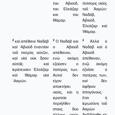
του Αβιούδ,
τέσσερις υἱοὺς
του Ελεάζαρ
τοῦ Ἀαρών:
και του
Ναδάβ,
Ιθάμαρ.
Ἀβιούδ,
Ἐλεάζαρ καὶ
Ἰθάμαρ.
2
2
2
καὶ ἀπέθανε Ναδὰβ
Ο Ναδάβ και
Ἀλλὰ ὁ
καὶ ᾿Αβιοὺδ ἐναντίον
ο Αβιούδ
Ναδὰβ καὶ ὁ
τοῦ πατρὸς αὐτῶν,
απέθανον,
Ἀβιοὺδ
καὶ υἱοὶ οὐκ ἦσαν
ενώ ακόμη
ἀπέθαναν,
αὐτοῖς· καὶ
εζούσεν ο
ἐνῷ ἀκόμη
ἱεράτευσεν ᾿Ελεάζαρ
πατέρας των.
ἐζοῦσε ὁ
καὶ ᾿Ιθάμαρ υἱοὶ
Αυτοί δεν
πατέρας των,
᾿Ααρών.
είχον
καὶ δὲν
αποκτήσει
ἀφῆκαν
υιούς, και η
ἀπογόνους·
ιερατεία
ἔτσι ἡ
περιήλθεν
ἱερωσύνη τοῦ
στους δύο
Ἀαρὼν
άλλους υιούς
διεβιβάσθη εἰς