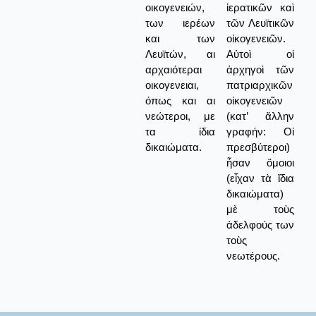
οικογενειών,
ἱερατικῶν καὶ
των ιερέων
τῶν Λευϊτικῶν
και των
οἰκογενειῶν.
Λευϊτών, αι
Αὐτοὶ οἱ
αρχαιότεραι
ἀρχηγοὶ τῶν
οικογενειαι,
πατριαρχικῶν
όπως και αι
οἰκογενειῶν
νεώτεροι, με
(κατ’ ἄλλην
τα ίδια
γραφήν: Οἱ
δικαιώματα.
πρεσβύτεροι)
ἦσαν ὅμοιοι
(εἶχαν τὰ ἴδια
δικαιώματα)
μὲ τοὺς
ἀδελφούς των
τοὺς
νεωτέρους.