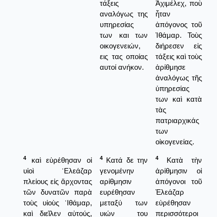
τάξεις
Ἀχιμέλεχ, ποὺ
αναλόγως της
ἦταν
υπηρεσίας
ἀπόγονος τοῦ
των και των
Ἰθάμαρ. Τοὺς
οικογενειών,
διήρεσεν εἰς
εις τας οποίας
τάξεις καὶ τοὺς
αυτοί ανήκον.
ἀρίθμησε
ἀναλόγως τῆς
ὑπηρεσίας
των καὶ κατὰ
τὰς
πατριαρχικάς
των
οἰκογενείας.
4
4
4
καὶ εὑρέθησαν οἱ
Κατά δε την
Κατὰ τὴν
υἱοὶ ᾿Ελεάζαρ
γενομένην
ἀρίθμησιν οἱ
πλείους εἰς ἄρχοντας
αρίθμησιν
ἀπόγονοι τοῦ
τῶν δυνατῶν παρὰ
ευρέθησαν
Ἐλεάζαρ
τοὺς υἱοὺς ᾿Ιθάμαρ,
μεταξύ των
εὑρέθησαν
καὶ διεῖλεν αὐτούς,
υιών του
περισσότεροι