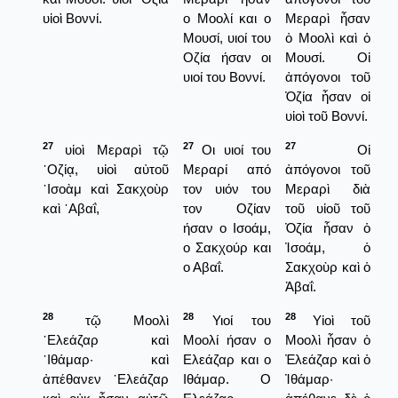
υἱοὶ Βοννί.
ο Μοολί και ο
Μεραρὶ ἦσαν
Μουσί, υιοί του
ὁ Μοολὶ καὶ ὁ
Οζία ήσαν οι
Μουσί. Οἱ
υιοί του Βοννί.
ἀπόγονοι τοῦ
Ὀζία ἦσαν οἱ
υἱοὶ τοῦ Βοννί.
27
27
27
υἱοὶ Μεραρὶ τῷ
Οι υιοί του
Οἱ
᾿Οζίᾳ, υἱοὶ αὐτοῦ
Μεραρί από
ἀπόγονοι τοῦ
᾿Ισοὰμ καὶ Σακχοὺρ
τον υιόν του
Μεραρὶ διὰ
καὶ ᾿Αβαΐ,
τον Οζίαν
τοῦ υἱοῦ τοῦ
ήσαν ο Ισοάμ,
Ὀζία ἦσαν ὁ
ο Σακχούρ και
Ἰσοάμ, ὁ
ο Αβαΐ.
Σακχοὺρ καὶ ὁ
Ἀβαΐ.
28
28
28
τῷ Μοολὶ
Υιοί του
Υἱοὶ τοῦ
᾿Ελεάζαρ καὶ
Μοολί ήσαν ο
Μοολὶ ἦσαν ὁ
᾿Ιθάμαρ· καὶ
Ελεάζαρ και ο
Ἐλεάζαρ καὶ ὁ
ἀπέθανεν ᾿Ελεάζαρ
Ιθάμαρ. Ο
Ἰθάμαρ·