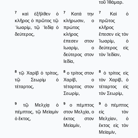
τοῦ Ἰθάμαρ.
7
7
7
καὶ ἐξῆλθεν ὁ
Κατά την
Καὶ ὁ
κλῆρος ὁ πρῶτος τῷ
κλήρωσιν, ο
πρῶτος
᾿Ιωαρίμ, τῷ ᾿Ιεδίᾳ ὁ
πρώτος
κλῆρος
δεύτερος,
κλήρος
ἔπεσεν εἰς τὸν
έπεσεν στον
Ἰωαρίμ, ὁ
Ιωαρίμ, ο
δεύτερος εἰς
δεύτερος στον
τὸν Ἰεδίαν,
Ιεδία,
8
8
8
τῷ Χαρὶβ ὁ τρίτος,
ο τρίτος στον
ὁ τρίτος εἰς
τῷ Σεωρὶμ ὁ
Χαρίβ, ο
τὸν Χαρίβ, ὁ
τέταρτος,
τέταρτος στον
τέταρτος εἰς
Σεωρίμ,
τὸν Σεωρίμ,
9
9
9
τῷ Μελχίᾳ ὁ
ο πέμπτος
ὁ πέμπτος
πέμπτος, τῷ Μεϊαμὶν
στον Μελχία, ο
εἰς τὸν
ὁ ἕκτος,
έκτος στον
Μελχίαν, ὁ
Μεϊαμίν,
ἕκτος εἰς τὸν
Μεϊαμίν,