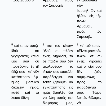
πρὸς Σαμουὴλ
Αρμαθαίμ προς
ἐκπρόσωποι
τον Σαμουήλ
τῶν
Ἰσραηλιτῶν καὶ
ἦλθαν εἰς τὴν
πόλιν
Ἀρμαθαίμ,
πρὸς τὸν
Σαμουήλ,
5
5
5
καὶ εἶπαν αὐτῷ·
και του είπαν·
καὶ τοῦ εἶπαν:
ἰδοὺ σὺ
“ιδού, συ πλέον
«Εἶναι φανερὸν
γεγήρακας, καὶ οἱ
έχεις γηράσει, τα
πλέον ὅτι σὺ
υἱοί σου οὐ
δε παιδιά σου δεν
ἔχεις γηράσει
πορεύονται ἐν τῇ
ακολουθούν το
καὶ οἱ υἱοί σου
ὁδῷ σου· καὶ νῦν
ιδικόν σου ευσεβές
δὲν ζοῦν
κατάστησον ἐφ᾿
παράδειγμα. Δια
συμφώνως
ἡμᾶς βασιλέα
τούτο ζητούμεν να
πρὸς τὸ
δικάζειν ἡμᾶς,
εγκαταστήσης εις
παράδειγμά
καθὰ καὶ τὰ
ημάς βασιλέα, δια
σου. Τώρα
λοιπὰ ἔθνη.
να λύη αυτός τας
λοιπὸν θέλομεν
διαφοράς μας,
νὰ