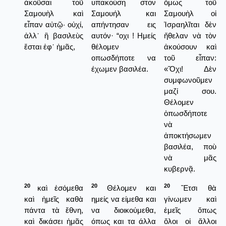
ἀκοῦσαι τοῦ
υπακούση στον
ὅμως τοῦ
Σαμουὴλ καὶ
Σαμουήλ και
Σαμουὴλ οἱ
εἶπαν αὐτῷ· οὐχί,
απήντησαν εις
Ἰσραηλῖται δὲν
ἀλλ᾿ ἢ βασιλεὺς
αυτόν· “οχι ! Ημείς
ἤθελαν νὰ τὸν
ἔσται ἐφ᾿ ἡμᾶς,
θέλομεν
ἀκούσουν καὶ
οπωσδήποτε να
τοῦ εἶπαν:
έχωμεν βασιλέα.
«Ὄχι! Δὲν
συμφωνοῦμεν
μαζί σου.
Θέλομεν
ὁπωσδήποτε
νὰ
ἀποκτήσωμεν
βασιλέα, ποὺ
νὰ μᾶς
κυβερνᾷ.
20
20
20
καὶ ἐσόμεθα
Θέλομεν και
Ἔτσι θὰ
καὶ ἡμεῖς καθὰ
ημείς να είμεθα και
γίνωμεν καὶ
πάντα τὰ ἔθνη,
να διοικούμεθα,
ἐμεῖς ὅπως
καὶ δικάσει ἡμᾶς
όπως και τα άλλα
ὅλοι οἱ ἄλλοι