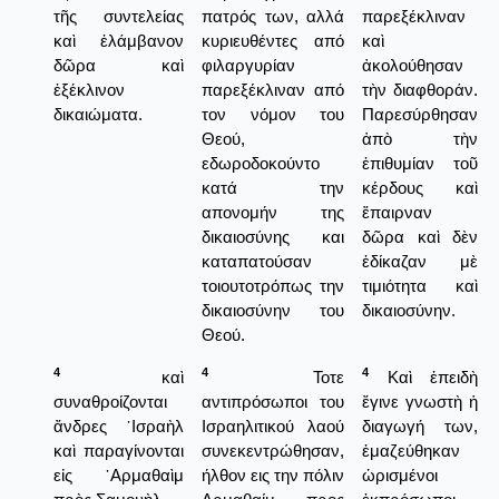
τῆς συντελείας
πατρός των, αλλά
παρεξέκλιναν
καὶ ἐλάμβανον
κυριευθέντες από
καὶ
δῶρα καὶ
φιλαργυρίαν
ἀκολούθησαν
ἐξέκλινον
παρεξέκλιναν από
τὴν διαφθοράν.
δικαιώματα.
τον νόμον του
Παρεσύρθησαν
Θεού,
ἀπὸ τὴν
εδωροδοκούντο
ἐπιθυμίαν τοῦ
κατά την
κέρδους καὶ
απονομήν της
ἔπαιρναν
δικαιοσύνης και
δῶρα καὶ δὲν
καταπατούσαν
ἐδίκαζαν μὲ
τοιουτοτρόπως την
τιμιότητα καὶ
δικαιοσύνην του
δικαιοσύνην.
Θεού.
4
4
4
καὶ
Τοτε
Καὶ ἐπειδὴ
συναθροίζονται
αντιπρόσωποι του
ἔγινε γνωστὴ ἡ
ἄνδρες ᾿Ισραὴλ
Ισραηλιτικού λαού
διαγωγή των,
καὶ παραγίνονται
συνεκεντρώθησαν,
ἐμαζεύθηκαν
εἰς ᾿Αρμαθαὶμ
ήλθον εις την πόλιν
ὡρισμένοι