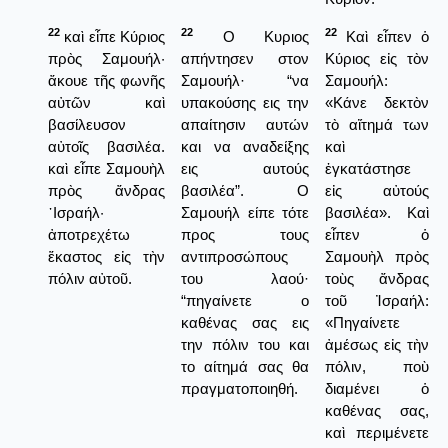
22
22
22
καὶ εἶπε Κύριος
Ο Κυριος
Καὶ εἶπεν ὁ
πρὸς Σαμουήλ·
απήντησεν στον
Κύριος εἰς τὸν
ἄκουε τῆς φωνῆς
Σαμουήλ· “να
Σαμουήλ:
αὐτῶν καὶ
υπακούσης εις την
«Κάνε δεκτὸν
βασίλευσον
απαίτησιν αυτών
τὸ αἴτημά των
αὐτοῖς βασιλέα.
και να αναδείξης
καὶ
καὶ εἶπε Σαμουὴλ
εις αυτούς
ἐγκατάστησε
πρὸς ἄνδρας
βασιλέα”. Ο
εἰς αὐτούς
᾿Ισραήλ·
Σαμουήλ είπε τότε
βασιλέα». Καὶ
ἀποτρεχέτω
προς τους
εἶπεν ὁ
ἕκαστος εἰς τὴν
αντιπροσώπους
Σαμουὴλ πρὸς
πόλιν αὐτοῦ.
του λαού·
τοὺς ἄνδρας
“πηγαίνετε ο
τοῦ Ἰσραήλ:
καθένας σας εις
«Πηγαίνετε
την πόλιν του και
ἀμέσως εἰς τὴν
το αίτημά σας θα
πόλιν, ποὺ
πραγματοποιηθή.
διαμένει ὁ
καθένας σας,
καὶ περιμένετε