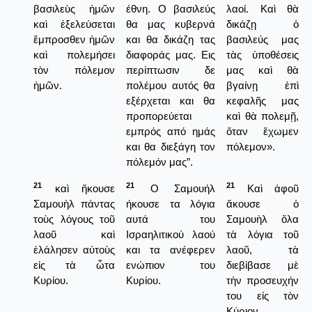
βασιλεὺς ἡμῶν
έθνη. Ο βασιλεύς
λαοί. Καὶ θὰ
καὶ ἐξελεύσεται
θα μας κυβερνά
δικάζῃ ὁ
ἔμπροσθεν ἡμῶν
και θα δικάζη τας
βασιλεύς μας
καὶ πολεμήσει
διαφοράς μας. Εις
τὰς ὑποθέσεις
τὸν πόλεμον
περίπτωσιν δε
μας καὶ θὰ
ἡμῶν.
πολέμου αυτός θα
βγαίνῃ ἐπὶ
εξέρχεται και θα
κεφαλῆς μας
προπορεύεται
καὶ θὰ πολεμῇ,
εμπρός από ημάς
ὅταν ἔχωμεν
και θα διεξάγη τον
πόλεμον».
πόλεμόν μας”.
21
21
21
καὶ ἤκουσε
Ο Σαμουήλ
Καὶ ἀφοῦ
Σαμουὴλ πάντας
ήκουσε τα λόγια
ἄκουσε ὁ
τοὺς λόγους τοῦ
αυτά του
Σαμουὴλ ὅλα
λαοῦ καὶ
Ισραηλιτικού λαού
τὰ λόγια τοῦ
ἐλάλησεν αὐτοὺς
και τα ανέφερεν
λαοῦ, τὰ
εἰς τὰ ὦτα
ενώπιον του
διεβίβασε μὲ
Κυρίου.
Κυρίου.
τὴν προσευχήν
του εἰς τὸν
Κύριον.