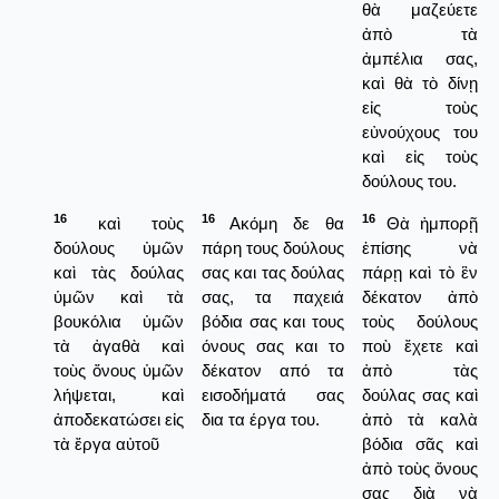
θὰ μαζεύετε
ἀπὸ τὰ
ἀμπέλια σας,
καὶ θὰ τὸ δίνῃ
εἰς τοὺς
εὐνούχους του
καὶ εἰς τοὺς
δούλους του.
16
16
16
καὶ τοὺς
Ακόμη δε θα
Θὰ ἠμπορῇ
δούλους ὑμῶν
πάρη τους δούλους
ἐπίσης νὰ
καὶ τὰς δούλας
σας και τας δούλας
πάρῃ καὶ τὸ ἓν
ὑμῶν καὶ τὰ
σας, τα παχειά
δέκατον ἀπὸ
βουκόλια ὑμῶν
βόδια σας και τους
τοὺς δούλους
τὰ ἀγαθὰ καὶ
όνους σας και το
ποὺ ἔχετε καὶ
τοὺς ὄνους ὑμῶν
δέκατον από τα
ἀπὸ τὰς
λήψεται, καὶ
εισοδήματά σας
δούλας σας καὶ
ἀποδεκατώσει εἰς
δια τα έργα του.
ἀπὸ τὰ καλὰ
τὰ ἔργα αὐτοῦ
βόδια σᾶς καὶ
ἀπὸ τοὺς ὄνους
σας διὰ νὰ