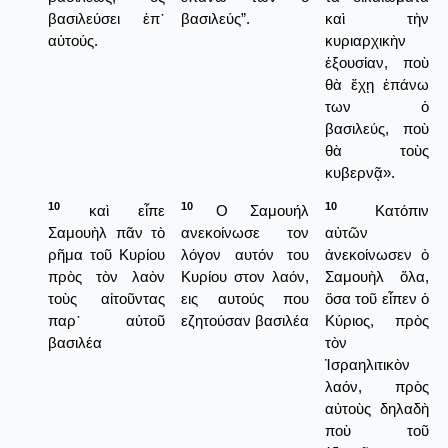
βασιλεύσει ἐπ᾿
βασιλεύς”.
καὶ τὴν
αὐτούς.
κυριαρχικὴν
ἐξουσίαν, ποὺ
θὰ ἔχῃ ἐπάνω
των ὁ
βασιλεύς, ποὺ
θὰ τοὺς
κυβερνᾷ».
10
10
10
καὶ εἶπε
Ο Σαμουήλ
Κατόπιν
Σαμουὴλ πᾶν τὸ
ανεκοίνωσε τον
αὐτῶν
ρῆμα τοῦ Κυρίου
λόγον αυτόν του
ἀνεκοίνωσεν ὁ
πρὸς τὸν λαὸν
Κυρίου στον λαόν,
Σαμουὴλ ὅλα,
τοὺς αἰτοῦντας
εις αυτούς που
ὅσα τοῦ εἶπεν ὁ
παρ᾿ αὐτοῦ
εζητούσαν βασιλέα
Κύριος, πρὸς
βασιλέα
τὸν
Ἰσραηλιτικὸν
λαόν, πρὸς
αὐτοὺς δηλαδὴ
ποὺ τοῦ