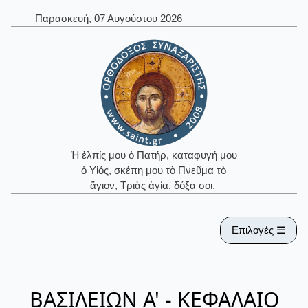
Παρασκευή, 07 Αυγούστου 2026
Ἡ ἐλπίς μου ὁ Πατήρ, καταφυγή μου
ὁ Υἱός, σκέπη μου τὸ Πνεῦμα τὸ
ἅγιον, Τριὰς ἁγία, δόξα σοι.
Επιλογές ☰
ΒΑΣΙΛΕΙΩΝ Α' - ΚΕΦΑΛΑΙΟ