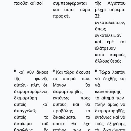
ποιοῦσι καὶ σοί.
συμπεριφέρονται
τῆς Αἰγύπτου
και αυτοί τώρα
μέχρι σήμερα.
προς σέ.
Σὲ
ἐγκαταλείπουν,
ὅπως
ἐγκατέλειψαν
καὶ ἐμὲ καὶ
ἐλάτρευαν
κατὰ καιροὺς
ἄλλους θεούς.
9
9
9
καὶ νῦν ἄκουε
Και τώρα άκουσε
Τώρα λοιπὸν
τῆς φωνῆς
το αίτημά των.
νὰ δεχθῇς καὶ
αὐτῶν· πλὴν ὅτι
Μονον θα
νὰ
διαμαρτυρόμενος
διαμαρτυρηθής
ἰκανοποιήσῃς
διαμαρτύρῃ
εντόνως προς
τὸ αἴτημά των·
αὐτοῖς καὶ
αυτούς και θα
πλὴν ὅμως νὰ
ἀπαγγελεῖς
προβάλης τα
διαμαρτυρηθῇς
αὐτοῖς τὸ
δικαιώματα, τα
ἐντόνως καὶ νὰ
δικαίωμα τοῦ
οποία θα έχη
τοὺς ἐξηγήσῃς
βασιλέως, ὃς
επάνω των ο
τὰ δικαιώματα