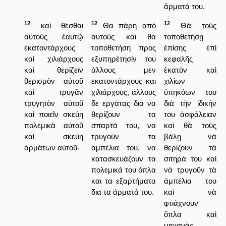
ἅρματά του.
12
12
12
καὶ θέσθαι
Θα πάρη από
Θὰ τοὺς
αὐτοὺς ἑαυτῷ
αυτούς και θα
τοποθετήσῃ
ἑκατοντάρχους
τοποθετήση προς
ἐπίσης ἐπὶ
καὶ χιλιάρχους
εξυπηρέτησίν του
κεφαλῆς
καὶ θερίζειν
άλλους μεν
ἑκατὸν καὶ
θερισμὸν αὐτοῦ
εκατοντάρχους και
χιλίων
καὶ τρυγᾶν
χιλιάρχους, άλλους
ὑπηκόων του
τρυγητὸν αὐτοῦ
δε εργάτας δια να
διὰ τὴν ἰδικήν
καὶ ποιεῖν σκεύη
θερίζουν τα
του ἀσφάλειαν
πολεμικὰ αὐτοῦ
σπαρτά του, να
καὶ θὰ τοὺς
καὶ σκεύη
τρυγούν τα
βάλῃ νὰ
ἁρμάτων αὐτοῦ·
αμπέλια του, να
θερίζουν τὰ
κατασκευάζουν τα
σιτηρά του καὶ
πολεμικά του όπλα
νὰ τρυγοῦν τὰ
και τα εξαρτήματα
ἀμπέλια του
δια τα άρματά του.
καὶ νὰ
φτιάχνουν
ὅπλα καὶ
μηχανὰς