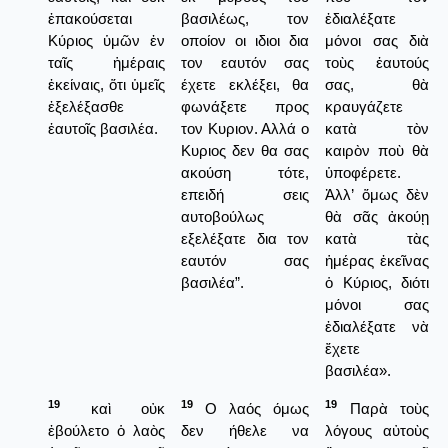
ἐπακούσεται
βασιλέως, τον
ἐδιαλέξατε
Κύριος ὑμῶν ἐν
οποίον οι ιδιοι δια
μόνοι σας διὰ
ταῖς ἡμέραις
τον εαυτόν σας
τοὺς ἑαυτούς
ἐκείναις, ὅτι ὑμεῖς
έχετε εκλέξει, θα
σας, θὰ
ἐξελέξασθε
φωνάξετε προς
κραυγάζετε
ἑαυτοῖς βασιλέα.
τον Κυριον. Αλλά ο
κατὰ τὸν
Κυριος δεν θα σας
καιρὸν ποὺ θὰ
ακούση τότε,
ὑποφέρετε.
επειδή σεις
Ἀλλ’ ὅμως δὲν
αυτοβούλως
θὰ σᾶς ἀκούῃ
εξελέξατε δια τον
κατὰ τὰς
εαυτόν σας
ἡμέρας ἐκεῖνας
βασιλέα”.
ὁ Κύριος, διότι
μόνοι σας
ἐδιαλέξατε νὰ
ἔχετε
βασιλέα».
19
19
19
καὶ οὐκ
Ο λαός όμως
Παρὰ τοὺς
ἐβούλετο ὁ λαὸς
δεν ήθελε να
λόγους αὐτοὺς