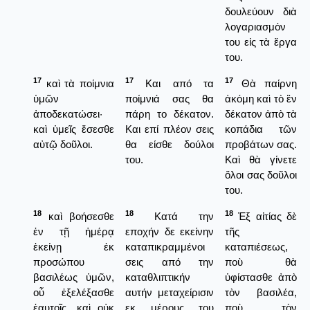
δουλεύουν διὰ
λογαριασμόν
του εἰς τὰ ἔργα
του.
17
17
17
καὶ τὰ ποίμνια
Και από τα
Θὰ παίρνη
ὑμῶν
ποίμνιά σας θα
ἀκόμη καὶ τὸ ἓν
ἀποδεκατώσει·
πάρη το δέκατον.
δέκατον ἀπὸ τὰ
καὶ ὑμεῖς ἔσεσθε
Και επί πλέον σεις
κοπάδια τῶν
αὐτῷ δοῦλοι.
θα είσθε δούλοι
προβάτων σας.
του.
Καὶ θὰ γίνετε
ὅλοι σας δοῦλοι
του.
18
18
18
καὶ βοήσεσθε
Κατά την
Ἐξ αἰτίας δὲ
ἐν τῇ ἡμέρᾳ
εποχήν δε εκείνην
τῆς
ἐκείνῃ ἐκ
καταπικραμμένοι
καταπιέσεως,
προσώπου
σεις από την
ποὺ θὰ
βασιλέως ὑμῶν,
καταθλιπτικήν
ὑφίστασθε ἀπὸ
οὗ ἐξελέξασθε
αυτήν μεταχείρισιν
τὸν βασιλέα,
ἑαυτοῖς, καὶ οὐκ
εκ μέρους του
ποὺ τὸν