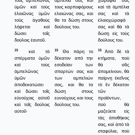
τοὺς ἀμπελῶνας
αμπέλια σας και
χωράφια σας
ὑμῶν καὶ τοὺς
τους καρποφόρους
καὶ τὰ ἀμπέλια
ἐλαιῶνας ὑμῶν
ελαιώνας σας, και
σας καὶ τὰ
τοὺς ἀγαθοὺς
θα τα δώση στους
ἐλαιοχώραφά
λήψεται καὶ
δούλους του.
σας καὶ θὰ τὰ
δώσει τοῖς
δώσῃ εἰς τοὺς
δούλοις ἑαυτοῦ.
δούλους του.
15
15
15
καὶ τὰ
Θα πάρη το
Ἀπὸ δὲ τὰ
σπέρματα ὑμῶν
δέκατον από την
κτήματα, ποὺ
καὶ τοὺς
εσοδείαν των
θὰ σᾶς
ἀμπελῶνας
σπαρτών σας και
ἀπομείνουν, θὰ
ὑμῶν
των αμπελιών
παίρνῃ ἐκεῖνος
ἀποδεκατώσει
σας, και θα τα
τὸ ἓν δέκατον
καὶ δώσει τοῖς
δώση στους
τῶν
εὐνούχοις αὐτοῦ
ευνούχους και τους
προϊόντων,
καὶ τοῖς δούλοις
δούλους του.
ποὺ θὰ
αὐτοῦ·
μαζεύετε εἰς
τὰς ἀποθήκας
σας, καὶ ἀπὸ τὰ
σταφύλια, ποὺ