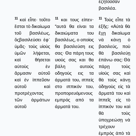
ἐζητοῦσαν
βασιλέα.
11
11
11
καὶ εἶπε· τοῦτο
και τους είπεν·
Τοὺς εἶπε τὰ
ἔσται τὸ δικαίωμα
“αυτά θα είναι τα
ἑξῆς: «Αὐτὰ θὰ
τοῦ βασιλέως,
δικαιώματα του
ἔχῃ δικαίωμα
ὃςβασιλεύσει ἐφ᾿
βασιλέως, ο οποίος
νὰ κάνῃ ὁ
ὑμᾶς· τοὺς υἱοὺς
θα βασιλεύση εις
βασιλεύς, ποὺ
ὑμῶν λήψεται,
σας· Θα πάρη τους
θὰ βασιλεύῃ
καὶ θήσεται
υιούς σας και θα
ἐπάνω σας: Θὰ
αὐτοὺς ἐν
βάλη αυτούς
πάρῃ τοὺς
ἅρμασιν αὐτοῦ
οδηγούς εις τα
υἱούς σας καὶ
καὶ ἐν ἱππεῦσιν
άρματά του, ιππείς
θὰ τοὺς κάνῃ
αὐτοῦ καὶ
στο ιππικόν του,
ὁδηγοὺς εἰς τὰ
προτρέχοντας
προπορευόμενους
ἅρματά του καὶ
τῶν ἁρμάτων
εμπρός από τα
ἱππεῖς εἰς τὸ
αὐτοῦ
άρματά του.
ἱππικόν του καὶ
θὰ τοὺς
ὑποχρεώσῃ νὰ
τρέχουν
ἐμπρὸς ἀπὸ τὰ