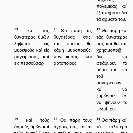
πολεμικὰς καὶ
ἐξαρτήματα διὰ
τὰ ἅρματά του.
13
13
13
καὶ τὰς
Θα πάρη τας
Θὰ πάρῃ καὶ
θυγατέρας ὑμῶν
θυγατέρας σας,
τὰς θυγατέρας
λήψεται εἰς
τας οποίας θα
σας καὶ θὰ τὰς
μυρεψοὺς καὶ εἰς
κάμη μυροποιούς,
χρησιμοποιῇ
μαγειρίσσας καὶ
μαγείρισσας και
διὰ νὰ
εἰς πεσσούσας·
αρτοποιούς.
φτιάχνουν τὰ
μύρα του, νὰ
τοῦ
μαγειρεύουν
καὶ νὰ
ζυμώνουν καὶ
νὰ ψήνουν τὸ
ψωμί του.
14
14
14
καὶ τοὺς
Θα πάρη τους
Θὰ πάρῃ καὶ
ἀγροὺς ὑμῶν καὶ
αγρούς σας και τα
τὰ καλύτερα