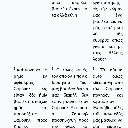
όπως ακριβώς
ἐγκαταστήσῃς
βασιλέα έχουν και
εἰς τὴν χώραν
τα αλλά έθνη”.
μας ἕνα
βασιλέα, διὰ νὰ
μᾶς δικάζῃ καὶ
νὰ μᾶς
κυβερνᾷ, ὅπως
γίνεται καὶ μὲ
τοὺς ἄλλους
λαούς».
6
6
6
καὶ πονηρὸν τὸ
Ο λόγος αυτός,
Τὸ αἴτημα
ρῆμα ἐν
τον οποίον είπαν οι
αὐτὸ ὅμὼς
ὀφθαλμοῖς
Ισραηλίται “δος
ἐθεωρήθη ἀπὸ
Σαμουήλ, ὡς
μας βασιλέα δια να
τὸν Σαμουὴλ
εἶπαν, δὸς ἡμῖν
μας διοική”, δεν
πονηρὸν καὶ
βασιλέα δικάζειν
εφάνη καλός στον
ἐφάμαρτον.
ἡμᾶς· καὶ
Σαμουήλ. Δια τούτο
Ἐλυπήθη μόλις
προσηύξατο
ο Σαμουήλ
τοῦ εἶπαν· «δός
Σαμουὴλ πρὸς
προσηυχήθη προς
μας βασιλέα νὰ
Κύριον.
τον Θεόν και
μᾶς δικάζῃ».