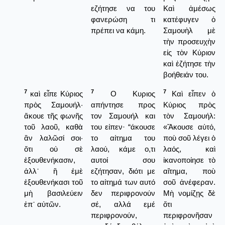
εζήτησε να του
Καὶ ἀμέσως
φανερώση τι
κατέφυγεν ὁ
πρέπει να κάμη.
Σαμουὴλ μὲ
τὴν προσευχὴν
εἰς τὸν Κύριον
καὶ ἐζήτησε τὴν
βοήθειάν του.
7
7
7
καὶ εἶπε Κύριος
Ο Κυριος
Καὶ εἶπεν ὁ
πρὸς Σαμουήλ·
απήντησε προς
Κύριος πρὸς
ἄκουε τῆς φωνῆς
τον Σαμουήλ και
τὸν Σαμουήλ:
τοῦ λαοῦ, καθὰ
του είπεν· “άκουσε
«Ἄκουσε αὐτό,
ἂν λαλῶσί σοι·
το αίτημα του
ποὺ σοῦ λέγει ὁ
ὅτι οὐ σὲ
λαού, κάμε ο,τι
λαός, καὶ
ἐξουθενήκασιν,
αυτοί σου
ἰκανοποίησε τὸ
ἀλλ᾿ ἢ ἐμὲ
εζήτησαν, διότι με
αἴτημα, ποὺ
ἐξουθενήκασι τοῦ
το αίτημά των αυτό
σοῦ ἀνέφεραν.
μὴ βασιλεύειν
δεν περιφρονούν
Μὴ νομίζῃς δὲ
ἐπ᾿ αὐτῶν.
σέ, αλλά εμέ
ὅτι
περιφρονούν,
περιφρονῆσαν