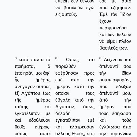
επειδή δεν θέλουν
ἐσὲ μὲ αὐτὸ
να βασιλεύω εγώ
ποὺ ἐζήτησαν.
εις αυτούς.
Ἐμὲ τὸν Ἴδιον
ἔχουν
περιφρονήσει
καὶ δὲν θέλουν
νὰ εἶμαι πλέον
βασιλεύς των.
8
8
8
κατὰ πάντα τὰ
Οπως στο
Δείχνουν καὶ
ποιήματα, ἃ
παρελθόν
ἀπέναντί σου
ἐποίησάν μοι ἀφ᾿
εφέρθησαν προς
τὴν ἰδίαν
ἧς ἡμέρας
εμέ από την
συμπεριφοράν,
ἀνήγαγον αὐτοὺς
ημέραν κατά την
ποὺ ἔδειξαν
ἐξ Αἰγύπτου ἕως
οποίαν τους
ἀπέναντί μου,
τῆς ἡμέρας
έβγαλα από την
ἀπὸ τὴν
ταύτης καὶ
Αίγυπτον, όπως
ἡμέραν ποὺ
ἐγκατέλιπόν με
δηλαδή
τοὺς ἐσήκωσα
καὶ ἐδούλευον
εγκατέλιπον εμέ
καὶ τοὺς
θεοῖς ἑτέροις,
και ελάτρευσαν
ἐγλύτωσα ἀπὸ
οὕτως αὐτοὶ
άλλους θεούς, έτσι
τὴν τυραννίαν