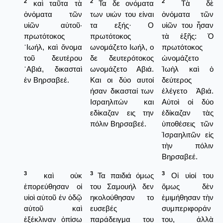
2
2
2
καὶ ταῦτα τὰ
Τα δε ονόματα
Τὰ δὲ
ὀνόματα τῶν
των υιών του είναι
ὀνόματα τῶν
υἱῶν αὐτοῦ·
τα εξής· Ο
υἱῶν του ἦσαν
πρωτότοκος
πρωτότοκος
τὰ ἑξῆς: Ὁ
᾿Ιωήλ, καὶ ὄνομα
ωνομάζετο Ιωήλ, ο
πρωτότοκος
τοῦ δευτέρου
δε δευτερότοκος
ὠνομάζετο
᾿Αβιά, δικασταὶ
ωνομάζετο Αβιά.
Ἰωὴλ καὶ ὁ
ἐν Βηρσαβεέ.
Και οι δύο αυτοί
δεύτερος
ήσαν δικασταί των
ἐλέγετο Ἀβιά.
Ισραηλιτών και
Αὐτοὶ οἱ δύο
εδίκαζαν εις την
ἐδίκαζαν τὰς
πόλιν Βηρσαβεέ.
ὑποθέσεις τῶν
Ἰσραηλιτῶν εἰς
τὴν πόλιν
Βηρσαβεέ.
3
3
3
καὶ οὐκ
Τα παιδιά όμως
Οἱ υἱοί του
ἐπορεύθησαν οἱ
του Σαμουήλ δεν
ὅμως δὲν
υἱοὶ αὐτοῦ ἐν ὁδῷ
ηκολούθησαν το
ἐμιμήθησαν τὴν
αὐτοῦ καὶ
ευσεβές
συμπεριφοράν
ἐξέκλιναν ὀπίσω
παράδειγμα του
του, ἀλλὰ