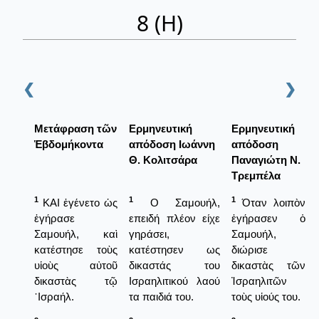
8 (Η)
❮
❯
Μετάφραση τῶν
Ερμηνευτική
Ερμηνευτική
Ἑβδομήκοντα
απόδοση Ιωάννη
απόδοση
Θ. Κολιτσάρα
Παναγιώτη Ν.
Τρεμπέλα
1
1
1
ΚΑΙ ἐγένετο ὡς
Ο Σαμουήλ,
Όταν λοιπὸν
ἐγήρασε
επειδή πλέον είχε
ἐγήρασεν ὁ
Σαμουήλ, καὶ
γηράσει,
Σαμουήλ,
κατέστησε τοὺς
κατέστησεν ως
διώρισε
υἱοὺς αὐτοῦ
δικαστάς του
δικαστὰς τῶν
δικαστὰς τῷ
Ισραηλιτικού λαού
Ἰσραηλιτῶν
᾿Ισραήλ.
τα παιδιά του.
τοὺς υἱούς του.