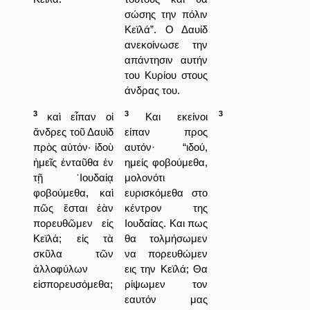
σώσης την πόλιν
Κεϊλά”. Ο Δαυίδ
ανεκοίνωσε την
απάντησιν αυτήν
του Κυρίου στους
άνδρας του.
3
3
3
καὶ εἶπαν οἱ
Και εκείνοι
ἄνδρες τοῦ Δαυὶδ
είπαν προς
πρὸς αὐτόν· ἰδοὺ
αυτόν· “ιδού,
ἡμεῖς ἐνταῦθα ἐν
ημείς φοβούμεθα,
τῇ ᾿Ιουδαίᾳ
μολονότι
φοβούμεθα, καὶ
ευρισκόμεθα στο
πῶς ἔσται ἐὰν
κέντρον της
πορευθῶμεν εἰς
Ιουδαίας. Και πως
Κεϊλά; εἰς τὰ
θα τολμήσωμεν
σκῦλα τῶν
να πορευθώμεν
ἀλλοφύλων
εις την Κεϊλά; Θα
εἰσπορευσόμεθα;
ρίψωμεν τον
εαυτόν μας