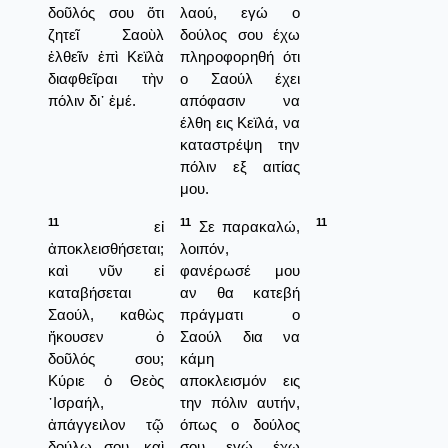
δοῦλός σου ὅτι
λαού, εγώ ο
ζητεῖ Σαοὺλ
δούλος σου έχω
ἐλθεῖν ἐπὶ Κεϊλὰ
πληροφορηθή ότι
διαφθεῖραι τὴν
ο Σαούλ έχει
πόλιν δι᾿ ἐμέ.
απόφασιν να
έλθη εις Κεϊλά, να
καταστρέψη την
πόλιν εξ αιτίας
μου.
11
11
11
εἰ
Σε παρακαλώ,
ἀποκλεισθήσεται;
λοιπόν,
καὶ νῦν εἰ
φανέρωσέ μου
καταβήσεται
αν θα κατεβή
Σαούλ, καθὼς
πράγματι ο
ἤκουσεν ὁ
Σαούλ δια να
δοῦλός σου;
κάμη
Κύριε ὁ Θεὸς
αποκλεισμόν εις
᾿Ισραήλ,
την πόλιν αυτήν,
ἀπάγγειλον τῷ
όπως ο δούλος
δούλῳ σου. καὶ
σου, εγώ, έχω