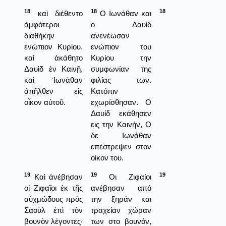
18
18
18
καὶ διέθεντο
Ο Ιωνάθαν και
ἀμφότεροι
ο Δαυίδ
διαθήκην
ανενέωσαν
ἐνώπιον Κυρίου.
ενώπιον του
καὶ ἀκάθητο
Κυρίου την
Δαυὶδ ἐν Καινῇ,
συμφωνίαν της
καὶ ᾿Ιωνάθαν
φιλίας των.
ἀπῆλθεν εἰς
Κατόπιν
οἶκον αὐτοῦ.
εχωρίσθησαν. Ο
Δαυίδ εκάθησεν
εις την Καινήν, Ο
δε Ιωνάθαν
επέστρεψεν στον
οίκον του.
19
19
19
Καὶ ἀνέβησαν
Οι Ζιφαίοι
οἱ Ζιφαῖοι ἐκ τῆς
ανέβησαν από
αὐχμώδους πρὸς
την ξηράν και
Σαοὺλ ἐπὶ τὸν
τραχείαν χώραν
βουνὸν λέγοντες·
των στο βουνόν,