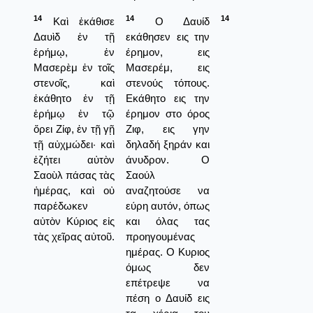
14
14
14
Καὶ ἐκάθισε
Ο Δαυίδ
Δαυὶδ ἐν τῇ
εκάθησεν εις την
ἐρήμῳ, ἐν
έρημον, εις
Μασερὲμ ἐν τοῖς
Μασερέμ, εις
στενοῖς, καὶ
στενούς τόπους.
ἐκάθητο ἐν τῇ
Εκάθητο εις την
ἐρήμῳ ἐν τῷ
έρημον στο όρος
ὄρει Ζίφ, ἐν τῇ γῇ
Ζιφ, εις γην
τῇ αὐχμώδει· καὶ
δηλαδή ξηράν και
ἐζήτει αὐτὸν
άνυδρον. Ο
Σαοὺλ πάσας τὰς
Σαούλ
ἡμέρας, καὶ οὐ
αναζητούσε να
παρέδωκεν
εύρη αυτόν, όπως
αὐτὸν Κύριος εἰς
και όλας τας
τὰς χεῖρας αὐτοῦ.
προηγουμένας
ημέρας. Ο Κυριος
όμως δεν
επέτρεψε να
πέση ο Δαυίδ εις