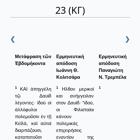
23 (ΚΓ)
❮
❯
Μετάφραση τῶν
Ερμηνευτική
Ερμηνευτική
Ἑβδομήκοντα
απόδοση
απόδοση
Ιωάννη Θ.
Παναγιώτη
Κολιτσάρα
Ν. Τρεμπέλα
1
1
1
ΚΑΙ ἀπηγγέλη
Ηλθον μερικοί
τῷ Δαυὶδ
και ανήγγειλαν
λέγοντες· ἰδοὺ οἱ
στον Δαυίδ· “ιδού,
ἀλλόφυλοι
οι Φιλισταίοι
πολεμοῦσιν ἐν τῇ
κάνουν
Κεϊλά, καὶ αὐτοὶ
πολεμικάς
διαρπάζουσι,
επιχειρήσεις
καταπατοῦσι
εναντίον της