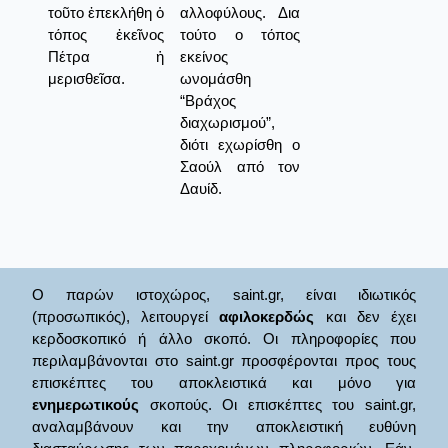
τοῦτο ἐπεκλήθη ὁ
αλλοφύλους. Δια
τόπος ἐκεῖνος
τούτο ο τόπος
Πέτρα ἡ
εκείνος
μερισθεῖσα.
ωνομάσθη
“Βράχος
διαχωρισμού”,
διότι εχωρίσθη ο
Σαούλ από τον
Δαυίδ.
Ο παρών ιστοχώρος, saint.gr, είναι ιδιωτικός
(προσωπικός), λειτουργεί
αφιλοκερδώς
και δεν έχει
κερδοσκοπικό ή άλλο σκοπό. Οι πληροφορίες που
περιλαμβάνονται στο saint.gr προσφέρονται προς τους
επισκέπτες του αποκλειστικά και μόνο για
ενημερωτικούς
σκοπούς. Οι επισκέπτες του saint.gr,
αναλαμβάνουν και την αποκλειστική ευθύνη