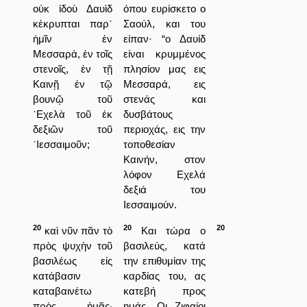
οὐκ ἰδοὺ Δαυὶδ
όπου ευρίσκετο ο
κέκρυπται παρ᾿
Σαούλ, και του
ἡμῖν ἐν
είπαν· “ο Δαυίδ
Μεσσαρά, ἐν τοῖς
είναι κρυμμένος
στενοῖς, ἐν τῇ
πλησίον μας εις
Καινῇ ἐν τῷ
Μεσσαρά, εις
βουνῷ τοῦ
στενάς και
᾿Εχελὰ τοῦ ἐκ
δυσβάτους
δεξιῶν τοῦ
περιοχάς, εις την
᾿Ιεσσαιμοῦν;
τοποθεσίαν
Καινήν, στον
λόφον Εχελά
δεξιά του
Ιεσσαιμούν.
20
20
20
καὶ νῦν πᾶν τὸ
Και τώρα ο
πρὸς ψυχὴν τοῦ
βασιλεύς, κατά
βασιλέως εἰς
την επιθυμίαν της
κατάβασιν
καρδίας του, ας
καταβαινέτω
κατεβή προς
πρὸς ἡμᾶς·
ημάς. Οι Ζιφαίοι