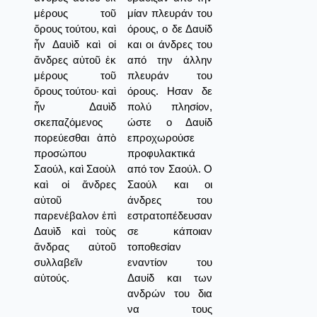
μέρους τοῦ
μίαν πλευράν του
ὄρους τούτου, καὶ
όρους, ο δε Δαυίδ
ἦν Δαυὶδ καὶ οἱ
και οι άνδρες του
ἄνδρες αὐτοῦ ἐκ
από την άλλην
μέρους τοῦ
πλευράν του
ὄρους τούτου· καὶ
όρους. Ησαν δε
ἦν Δαυὶδ
πολύ πλησίον,
σκεπαζόμενος
ώστε ο Δαυίδ
πορεύεσθαι ἀπὸ
επροχωρούσε
προσώπου
προφυλακτικά
Σαούλ, καὶ Σαοὺλ
από τον Σαούλ. Ο
καὶ οἱ ἄνδρες
Σαούλ και οι
αὐτοῦ
άνδρες του
παρενέβαλον ἐπὶ
εστρατοπέδευσαν
Δαυὶδ καὶ τοὺς
σε κάποιαν
ἄνδρας αὐτοῦ
τοποθεσίαν
συλλαβεῖν
εναντίον του
αὐτούς.
Δαυίδ και των
ανδρών του δια
να τους