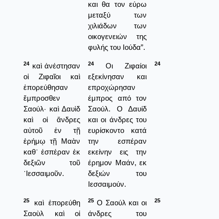
και θα τον εύρω
μεταξύ των
χιλιάδων των
οικογενειών της
φυλής του Ιούδα”.
24
24
24
καὶ ἀνέστησαν
Οι Ζιφαίοι
οἱ Ζιφαῖοι καὶ
εξεκίνησαν και
ἐπορεύθησαν
επροχώρησαν
ἔμπροσθεν
έμπρος από τον
Σαούλ· καὶ Δαυὶδ
Σαούλ. Ο Δαυίδ
καὶ οἱ ἄνδρες
και οι άνδρες του
αὐτοῦ ἐν τῇ
ευρίσκοντο κατά
ἐρήμῳ τῇ Μαὰν
την εσπέραν
καθ᾿ ἑσπέραν ἐκ
εκείνην εις την
δεξιῶν τοῦ
έρημον Μαάν, εκ
᾿Ιεσσαιμοῦν.
δεξιών του
Ιεσσαιμούν.
25
25
25
καὶ ἐπορεύθη
Ο Σαούλ και οι
Σαοὺλ καὶ οἱ
άνδρες του