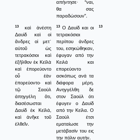
απήντησε· “ναι,
θα σας
παραδώσουν”.
13
13
13
καὶ ἀνέστη
Ο Δαυίδ και οι
Δαυὶδ καὶ οἱ
τετρακόσιοι
ἄνδρες οἱ μετ᾿
περίπου άνδρες
αὐτοῦ ὡς
του, εσηκώθηκαν,
τετρακόσιοι καὶ
έφυγαν από την
ἐξῆλθον ἐκ Κεϊλὰ
Κειλά και
καὶ ἐπορεύοντο
επορεύοντο
οὗ ἐὰν
ασκόπως ανά τα
ἐπορεύοντο· καὶ
διάφορα μέρη.
τῷ Σαοὺλ
Ανηγγέλθη δε
ἀπηγγέλη ὅτι,
στον Σαούλ ότι
διασέσωσται
έφυγεν ο Δαυίδ
Δαυὶδ ἐκ Κεϊλά,
από την Κείλα. Ο
καὶ ἀνῆκε τοῦ
Σαούλ έτσι
ἐλθεῖν.
εματαίωσε την
μετάβασίν του εις
την πόλιν αυτήν.