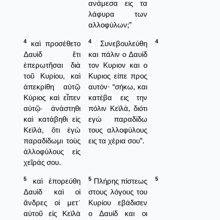
ανάμεσα εις τα
λάφυρα των
αλλοφύλων;”
4
4
4
καὶ προσέθετο
Συνεβουλεύθη
Δαυὶδ ἔτι
και πάλιν ο Δαυίδ
ἐπερωτῆσαι διὰ
τον Κυριον και ο
τοῦ Κυρίου, καὶ
Κυριος είπε προς
ἀπεκρίθη αὐτῷ
αυτόν· “σήκω, και
Κύριος καὶ εἶπεν
κατέβα εις την
αὐτῷ· ἀνάστηθι
πόλιν Κεϊλά, διότι
καὶ κατάβηθι εἰς
εγώ παραδίδω
Κεϊλά, ὅτι ἐγὼ
τους αλλοφύλους
παραδίδωμι τοὺς
εις τα χέρια σου”.
ἀλλοφύλους εἰς
χεῖράς σου.
5
5
5
καὶ ἐπορεύθη
Πλήρης πίστεως
Δαυὶδ καὶ οἱ
στους λόγους του
ἄνδρες οἱ μετ᾿
Κυρίου εβάδισεν
αὐτοῦ εἰς Κεϊλὰ
ο Δαυίδ και οι