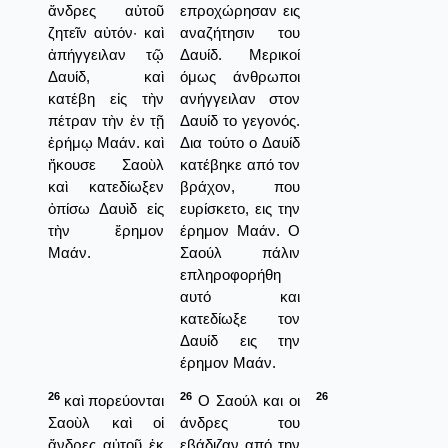
ἄνδρες αὐτοῦ
επροχώρησαν εις
ζητεῖν αὐτόν· καὶ
αναζήτησιν του
ἀπήγγειλαν τῷ
Δαυίδ. Μερικοί
Δαυίδ, καὶ
όμως άνθρωποι
κατέβη εἰς τὴν
ανήγγειλαν στον
πέτραν τὴν ἐν τῇ
Δαυίδ το γεγονός.
ἐρήμῳ Μαάν. καὶ
Δια τούτο ο Δαυίδ
ἤκουσε Σαοὺλ
κατέβηκε από τον
καὶ κατεδίωξεν
βράχον, που
ὀπίσω Δαυὶδ εἰς
ευρίσκετο, εις την
τὴν ἔρημον
έρημον Μαάν. Ο
Μαάν.
Σαούλ πάλιν
επληροφορήθη
αυτό και
κατεδίωξε τον
Δαυίδ εις την
έρημον Μαάν.
26
26
26
καὶ πορεύονται
Ο Σαούλ και οι
Σαοὺλ καὶ οἱ
άνδρες του
ἄνδρες αὐτοῦ ἐκ
εβάδιζαν από την