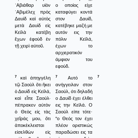
᾿Αβιάθαρ υἱὸν
ο οποίος είχε
᾿Αβιμέλεχ πρὸς
καταφύγει κοντά
Δαυὶδ καὶ αὐτὸς
στον Δαυίδ,
μετὰ Δαυὶδ εἰς
κατέβηκε μαζή με
Κεϊλὰ κατέβη
αυτόν εις την
ἔχων ἐφοὺδ ἐν
πόλιν Κεϊλά,
τῇ χειρὶ αὐτοῦ.
έχων το
αρχιερατικόν
άμφιον του
εφούδ.
7
7
7
καὶ ἀπηγγέλη
Αυτό το
τῷ Σαοὺλ ὅτι ἥκει
ανήγγειλαν στον
ὁ Δαυὶδ εἰς Κεϊλά,
Σαούλ, ότι δηλαδή
καὶ εἶπε Σαούλ·
ο Δαυίδ έχει έλθει
πέπρακεν αὐτὸν
εις την Κεϊλά. Ο
ὁ Θεὸς εἰς τὰς
Σαούλ είπε τότε·
χεῖράς μου, ὅτι
“ο Θεός τον έχει
ἀποκέκλεισται
πλέον οριστικώς
εἰσελθὼν εἰς
παραδώσει εις τα