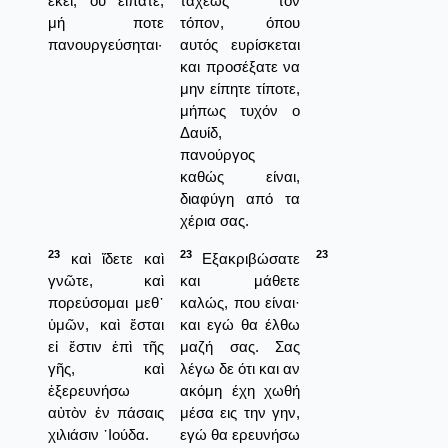
ἐκεῖ, οὗ εἴπατε,
ταχέως τον
μή ποτε
τόπον, όπου
πανουργεύσηται·
αυτός ευρίσκεται
και προσέξατε να
μην είπητε τίποτε,
μήπως τυχόν ο
Δαυίδ,
πανούργος
καθώς είναι,
διαφύγη από τα
χέρια σας.
23
23
23
καὶ ἴδετε καὶ
Εξακριβώσατε
γνῶτε, καὶ
και μάθετε
πορεύσομαι μεθ᾿
καλώς, που είναι·
ὑμῶν, καὶ ἔσται
και εγώ θα έλθω
εἰ ἔστιν ἐπὶ τῆς
μαζή σας. Σας
γῆς, καὶ
λέγω δε ότι και αν
ἐξερευνήσω
ακόμη έχη χωθή
αὐτὸν ἐν πάσαις
μέσα εις την γην,
χιλιάσιν ᾿Ιούδα.
εγώ θα ερευνήσω