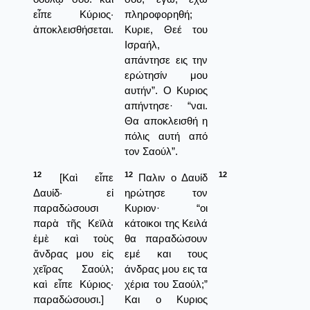
εἶπε Κύριος·
πληροφορηθή;
ἀποκλεισθήσεται.
Κυριε, Θεέ του
Ισραήλ,
απάντησε εις την
ερώτησίν μου
αυτήν”. Ο Κυριος
απήντησε· “ναι.
Θα αποκλεισθή η
πόλις αυτή από
τον Σαούλ”.
12
12
12
[Καὶ εἶπε
Παλιν ο Δαυίδ
Δαυίδ· εἰ
ηρώτησε τον
παραδώσουσι
Κυριον· “οι
παρὰ τῆς Κεϊλὰ
κάτοικοι της Κειλά
ἐμὲ καὶ τοὺς
θα παραδώσουν
ἄνδρας μου εἰς
εμέ και τους
χεῖρας Σαούλ;
άνδρας μου εις τα
καὶ εἶπε Κύριος·
χέρια του Σαούλ;”
παραδώσουσι.]
Και ο Κυριος