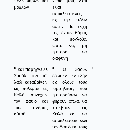
πόλιν θυρῶν καὶ
χέρια μου, διότι
μοχλῶν.
είναι
αποκλεισμένος
εις την πόλιν
αυτήν. Τα τείχη
της έχουν θύρας
και μοχλούς,
ώστε να, μη
ημπορή να
διαφύγη”.
8
8
8
καὶ παρήγγειλε
Ο Σαούλ
Σαοὺλ παντὶ τῷ
έδωσεν εντολήν
λαῷ καταβαίνειν
εις όλους τους
εἰς πόλεμον εἰς
Ισραηλίτας, που
Κεϊλὰ συνέχειν
ημπορούσαν να
τὸν Δαυὶδ καὶ
φέρουν όπλα, να
τοὺς ἄνδρας
κατεβούν εις
αὐτοῦ.
Κεϊλά και να
αποκλείσουν εκεί
τον Δαυίδ και τους