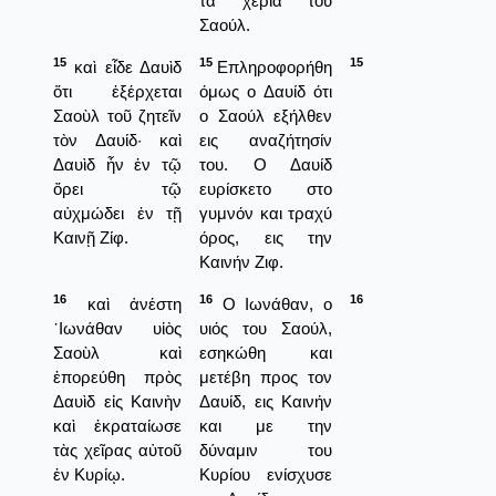
τα χέρια του
Σαούλ.
15
15
15
καὶ εἶδε Δαυὶδ
Επληροφορήθη
ὅτι ἐξέρχεται
όμως ο Δαυίδ ότι
Σαοὺλ τοῦ ζητεῖν
ο Σαούλ εξήλθεν
τὸν Δαυίδ· καὶ
εις αναζήτησίν
Δαυὶδ ἦν ἐν τῷ
του. Ο Δαυίδ
ὄρει τῷ
ευρίσκετο στο
αὐχμώδει ἐν τῇ
γυμνόν και τραχύ
Καινῇ Ζίφ.
όρος, εις την
Καινήν Ζιφ.
16
16
16
καὶ ἀνέστη
Ο Ιωνάθαν, ο
᾿Ιωνάθαν υἱὸς
υιός του Σαούλ,
Σαοὺλ καὶ
εσηκώθη και
ἐπορεύθη πρὸς
μετέβη προς τον
Δαυὶδ εἰς Καινὴν
Δαυίδ, εις Καινήν
καὶ ἐκραταίωσε
και με την
τὰς χεῖρας αὐτοῦ
δύναμιν του
ἐν Κυρίῳ.
Κυρίου ενίσχυσε