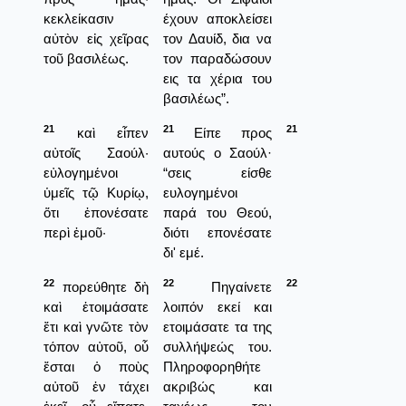
κεκλείκασιν
έχουν αποκλείσει
αὐτὸν εἰς χεῖρας
τον Δαυίδ, δια να
τοῦ βασιλέως.
τον παραδώσουν
εις τα χέρια του
βασιλέως”.
21
21
21
καὶ εἶπεν
Είπε προς
αὐτοῖς Σαούλ·
αυτούς ο Σαούλ·
εὐλογημένοι
“σεις είσθε
ὑμεῖς τῷ Κυρίῳ,
ευλογημένοι
ὅτι ἐπονέσατε
παρά του Θεού,
περὶ ἐμοῦ·
διότι επονέσατε
δι' εμέ.
22
22
22
πορεύθητε δὴ
Πηγαίνετε
καὶ ἑτοιμάσατε
λοιπόν εκεί και
ἔτι καὶ γνῶτε τὸν
ετοιμάσατε τα της
τόπον αὐτοῦ, οὗ
συλλήψεώς του.
ἔσται ὁ ποὺς
Πληροφορηθήτε
αὐτοῦ ἐν τάχει
ακριβώς και