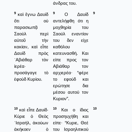
άνδρας του.
9
9
9
καὶ ἔγνω Δαυὶδ
Ο Δαυίδ
ὅτι οὐ
αντελήφθη ότι η
παρασιωπᾷ
μοχθηρία του
Σαοὺλ περὶ
Σαούλ εναντίον
αὐτοῦ τὴν
του δεν είχε
κακίαν, καὶ εἶπε
καθόλου
Δαυὶδ πρὸς
κατευνασθή. Και
᾿Αβιάθαρ τὸν
είπε προς τον
ἱερέα·
Αβιάθαρ τον
προσάγαγε τὸ
αρχιερέα· “φέρε
ἐφοὺδ Κυρίου.
το εφούδ και
ερώτησε δια
μέσου αυτού τον
Κυριον”.
10
10
10
καὶ εἶπε Δαυίδ·
Και ο ίδιος
Κύριε ὁ Θεὸς
προσηυχήθη και
᾿Ισραήλ, ἀκούων
είπε· “Κυριε, Θεέ
ἀκήκοεν ὁ
του Ισραηλιτικού