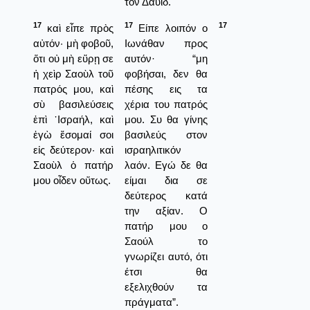
τον Δαυίδ.
17
17
17
καὶ εἶπε πρὸς
Είπε λοιπόν ο
αὐτόν· μὴ φοβοῦ,
Ιωνάθαν προς
ὅτι οὐ μὴ εὕρῃ σε
αυτόν· “μη
ἡ χεὶρ Σαοὺλ τοῦ
φοβήσαι, δεν θα
πατρός μου, καὶ
πέσης εις τα
σὺ βασιλεύσεις
χέρια του πατρός
ἐπὶ ᾿Ισραήλ, καὶ
μου. Συ θα γίνης
ἐγὼ ἔσομαί σοι
βασιλεύς στον
εἰς δεύτερον· καὶ
ισραηλιτικόν
Σαοὺλ ὁ πατήρ
λαόν. Εγώ δε θα
μου οἶδεν οὕτως.
είμαι δια σε
δεύτερος κατά
την αξίαν. Ο
πατήρ μου ο
Σαούλ το
γνωρίζει αυτό, ότι
έτσι θα
εξελιχθούν τα
πράγματα”.