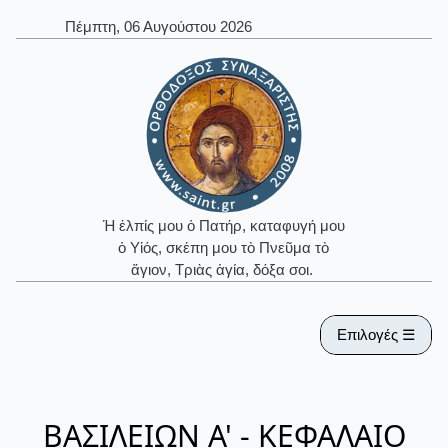
Πέμπτη, 06 Αυγούστου 2026
Ἡ ἐλπίς μου ὁ Πατήρ, καταφυγή μου
ὁ Υἱός, σκέπη μου τὸ Πνεῦμα τὸ
ἅγιον, Τριὰς ἁγία, δόξα σοι.
Επιλογές ☰
ΒΑΣΙΛΕΙΩΝ Α' - ΚΕΦΑΛΑΙΟ