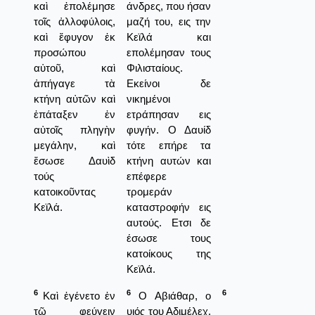
καὶ ἐπολέμησε
άνδρες, που ήσαν
τοῖς ἀλλοφύλοις,
μαζή του, εις την
καὶ ἔφυγον ἐκ
Κεϊλά και
προσώπου
επολέμησαν τους
αὐτοῦ, καὶ
Φιλισταίους.
ἀπήγαγε τὰ
Εκείνοι δε
κτήνη αὐτῶν καὶ
νικημένοι
ἐπάταξεν ἐν
ετράπησαν εις
αὐτοῖς πληγὴν
φυγήν. Ο Δαυίδ
μεγάλην, καὶ
τότε επήρε τα
ἔσωσε Δαυὶδ
κτήνη αυτών και
τούς
επέφερε
κατοικοῦντας
τρομεράν
Κεϊλά.
καταστροφήν εις
αυτούς. Ετσι δε
έσωσε τους
κατοίκους της
Κεϊλά.
6
6
6
Καὶ ἐγένετο ἐν
Ο Αβιάθαρ, ο
τῷ φεύγειν
υιός του Αδιμέλεχ,