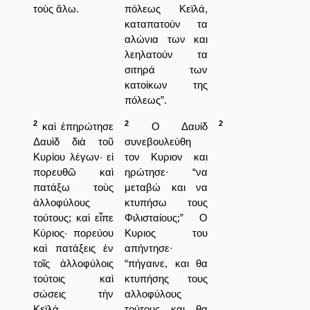
τοὺς ἅλω.
πόλεως Κεϊλά,
καταπατούν τα
αλώνια των και
λεηλατούν τα
σιτηρά των
κατοίκων της
πόλεως”.
2
2
2
καὶ ἐπηρώτησε
Ο Δαυίδ
Δαυὶδ διὰ τοῦ
συνεβουλεύθη
Κυρίου λέγων· εἰ
τον Κυριον και
πορευθῶ καὶ
ηρώτησε· “να
πατάξω τοὺς
μεταβώ και να
ἀλλοφύλους
κτυπήσω τους
τούτους; καὶ εἶπε
Φιλισταίους;” Ο
Κύριος· πορεύου
Κυριος του
καὶ πατάξεις ἐν
απήντησε·
τοῖς ἀλλοφύλοις
“πήγαινε, και θα
τούτοις καὶ
κτυπήσης τους
σώσεις τὴν
αλλοφύλους
Κεϊλά.
τούτους και θα