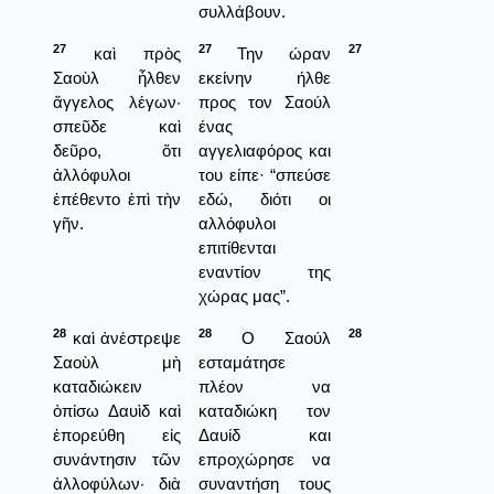
συλλάβουν.
27
27
27
καὶ πρὸς
Την ώραν
Σαοὺλ ἦλθεν
εκείνην ήλθε
ἄγγελος λέγων·
προς τον Σαούλ
σπεῦδε καὶ
ένας
δεῦρο, ὅτι
αγγελιαφόρος και
ἀλλόφυλοι
του είπε· “σπεύσε
ἐπέθεντο ἐπὶ τὴν
εδώ, διότι οι
γῆν.
αλλόφυλοι
επιτίθενται
εναντίον της
χώρας μας”.
28
28
28
καὶ ἀνέστρεψε
Ο Σαούλ
Σαοὺλ μὴ
εσταμάτησε
καταδιώκειν
πλέον να
ὀπίσω Δαυὶδ καὶ
καταδιώκη τον
ἐπορεύθη εἰς
Δαυίδ και
συνάντησιν τῶν
επροχώρησε να
ἀλλοφύλων· διὰ
συναντήση τους