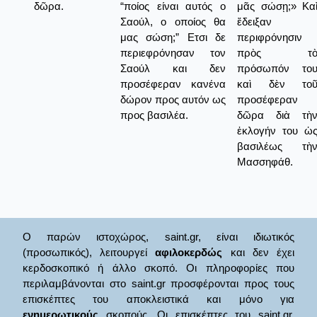
δῶρα.
“ποίος είναι αυτός ο
μᾶς σώσῃ;» Κα
Σαούλ, ο οποίος θα
ἔδειξαν
μας σώση;” Ετσι δε
περιφρόνησιν
περιεφρόνησαν τον
πρὸς τ
Σαούλ και δεν
πρόσωπόν το
προσέφεραν κανένα
καὶ δὲν το
δώρον προς αυτόν ως
προσέφεραν
προς βασιλέα.
δῶρα διὰ τὴ
ἐκλογήν του ὡ
βασιλέως τὴ
Μασσηφάθ.
Ο παρών ιστοχώρος, saint.gr, είναι ιδιωτικός
(προσωπικός), λειτουργεί
αφιλοκερδώς
και δεν έχει
κερδοσκοπικό ή άλλο σκοπό. Οι πληροφορίες που
περιλαμβάνονται στο saint.gr προσφέρονται προς τους
επισκέπτες του αποκλειστικά και μόνο για
ενημερωτικούς
σκοπούς. Οι επισκέπτες του saint.gr,