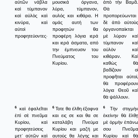
αὐτῶν νάβλα
μουσικά όργανα,
ἀπὸ τὴν Βαμᾶ
καὶ τύμπανον
λύρα, τύμπανον,
Θὰ
καὶ αὐλὸς καὶ
αυλός και κιθάρα. Η
προπορεύωνται
κινύρα, καὶ
ομάς αυτή των
δὲ ἀπὸ αὐτοὺ
αὐτοὶ
προφητών θα
ὀργανοπαίκται
προφητεύοντες·
προφέρη λόγια ιερά
μὲ λύραν κα
και ιερά άσματα, από
τύμπανον κα
την έμπνευσιν του
αὐλὸν κα
Πνεύματος του
κιθάραν. Κα
Κυρίου.
καθὼς θ
βαδίζουν ο
προφῆται αὐτοί
θὰ προφέρου
λόγια Θεοῦ κα
θὰ ψάλλουν.
6
6
6
καὶ ἐφαλεῖται
Τοτε θα έλθη έξαφνα
Τὴν στιγμὴ
ἐπὶ σὲ πνεῦμα
και εις σε και θα σε
ἐκείνην θὰ ἔλθ
Κυρίου, καὶ
καταλάβη Πνεύμα
μὲ ὁρμὴν ἐπάν
προφητεύσεις
Κυρίου και μαζή με
σου Πνεῦμ
μετ᾿ αὐτῶν καὶ
αυτούς θα λέγης και
Κυρίου καὶ θ