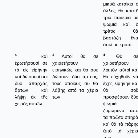
μικρὰ κατσίκια, 
ἄλλος θὰ κρατ
τρία πανέρια μ
ψωμιὰ καὶ 
τρίτος θ
βαστάζῃ ἕν
ἀσκὶ μὲ κρασί.
4
4
4
καὶ
Αυτοί θα σε
Θὰ σ
ἐρωτήσουσί σε
χαιρετήσουν
χαιρετήσουν
τὰ εἰς εἰρήνην
ειρηνικώς και θα σου
λοιπὸν αὐτοὶ κα
καὶ δώσουσί σοι
δώσουν δύο άρτους,
θὰ εὐχηθοῦν ν
δύο ἀπαρχὰς
τους οποίους συ θα
ἔχῃς εἰρήνην κα
ἄρτων, καὶ
λάβης από τα χέρια
θὰ σο
λήψῃ ἐκ τῆς
των.
προσφέρουν δύ
χειρὸς αὐτῶν.
ψωμιὰ
ζυμωμένα ἀπ
τὰ πρῶτα σιτηρ
καὶ θὰ τὰ πάρη
ἀπὸ τὰ χέρι
των.