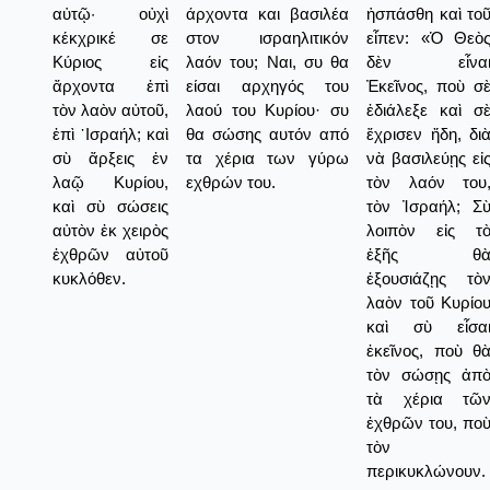
αὐτῷ· οὐχὶ
άρχοντα και βασιλέα
ἠσπάσθη καὶ το
κέκχρικέ σε
στον ισραηλιτικόν
εἶπεν: «Ὁ Θεὸ
Κύριος εἰς
λαόν του; Ναι, συ θα
δὲν εἶνα
ἄρχοντα ἐπὶ
είσαι αρχηγός του
Ἐκεῖνος, ποὺ σ
τὸν λαὸν αὐτοῦ,
λαού του Κυρίου· συ
ἐδιάλεξε καὶ σ
ἐπὶ ᾿Ισραήλ; καὶ
θα σώσης αυτόν από
ἔχρισεν ἤδη, δι
σὺ ἄρξεις ἐν
τα χέρια των γύρω
νὰ βασιλεύῃς εἰ
λαῷ Κυρίου,
εχθρών του.
τὸν λαόν του
καὶ σὺ σώσεις
τὸν Ἰσραήλ; Σ
αὐτὸν ἐκ χειρὸς
λοιπὸν εἰς τ
ἐχθρῶν αὐτοῦ
ἑξῆς θ
κυκλόθεν.
ἐξουσιάζῃς τὸ
λαὸν τοῦ Κυρίο
καὶ σὺ εἶσα
ἐκεῖνος, ποὺ θ
τὸν σώσῃς ἀπ
τὰ χέρια τῶ
ἐχθρῶν του, πο
τὸν
περικυκλώνουν.