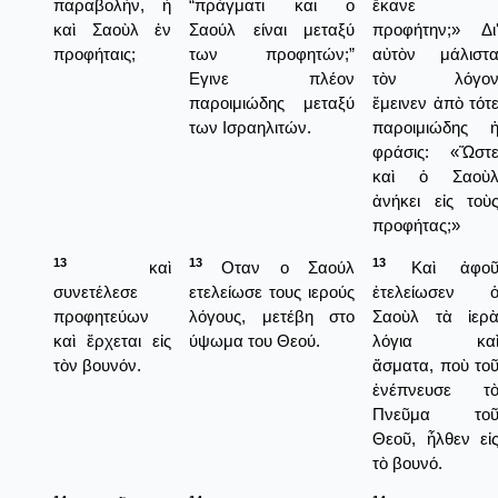
παραβολήν, ἦ
“πράγματι και ο
ἔκανε
καὶ Σαοὺλ ἐν
Σαούλ είναι μεταξύ
προφήτην;» Δι
προφήταις;
των προφητών;”
αὐτὸν μάλιστ
Εγινε πλέον
τὸν λόγο
παροιμιώδης μεταξύ
ἔμεινεν ἀπὸ τότ
των Ισραηλιτών.
παροιμιώδης 
φράσις: «Ὥστ
καὶ ὁ Σαοὺ
ἀνήκει εἰς τοὺ
προφήτας;»
13
13
13
καὶ
Οταν ο Σαούλ
Καὶ ἀφο
συνετέλεσε
ετελείωσε τους ιερούς
ἐτελείωσεν 
προφητεύων
λόγους, μετέβη στο
Σαοὺλ τὰ ἱερ
καὶ ἔρχεται εἰς
ύψωμα του Θεού.
λόγια κα
τὸν βουνόν.
ἄσματα, ποὺ το
ἐνέπνευσε τ
Πνεῦμα το
Θεοῦ, ἦλθεν εἰ
τὸ βουνό.