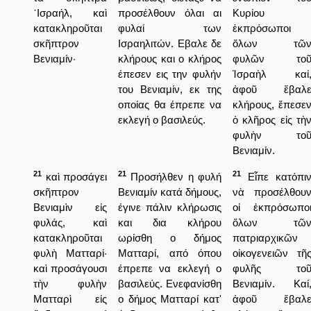
᾿Ισραήλ, καὶ
προσέλθουν όλαι αι
Κυρίου
κατακληροῦται
φυλαί των
ἐκπρόσωποι
σκῆπτρον
Ισραηλιτών. Εβαλε δε
ὅλων τῶ
Βενιαμίν·
κλήρους και ο κλήρος
φυλῶν το
έπεσεν εις την φυλήν
Ἰσραὴλ καί
του Βενιαμίν, εκ της
ἀφοῦ ἔβαλ
οποίας θα έπρεπε να
κλήρους, ἔπεσε
εκλεγή ο βασιλεύς.
ὁ κλῆρος εἰς τὴ
φυλὴν το
Βενιαμίν.
21
21
21
καὶ προσάγει
Προσήλθεν η φυλή
Εἶπε κατόπι
σκῆπτρον
Βενιαμίν κατά δήμους,
νὰ προσέλθου
Βενιαμὶν εἰς
έγινε πάλιν κλήρωσις
οἱ ἐκπρόσωπο
φυλάς, καὶ
και δια κλήρου
ὅλων τῶ
κατακληροῦται
ωρίσθη ο δήμος
πατριαρχικῶν
φυλὴ Ματταρί·
Ματταρί, από όπου
οἰκογενειῶν τῆ
καὶ προσάγουσι
έπρεπε να εκλεγή ο
φυλῆς το
τὴν φυλὴν
βασιλεύς. Ενεφανίσθη
Βενιαμίν. Καί
Ματταρὶ εἰς
ο δήμος Ματταρί κατ'
ἀφοῦ ἔβαλ