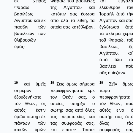
ἐκ χειρὸς
Φαραώ του βασιλέως
καὶ ἔβγαλ
Φαραὼ
της Αιγύπτου και
ἐλεύθερον τὸ
βασιλέως
κατόπιν σας έσωσα
Ἰσραὴλ ἀπὸ τὴ
Αἰγύπτου καὶ ἐκ
από όλα τα έθνη, τα
Αἴγυπτον καὶ σᾶ
πασῶν τῶν
οποία σας κατέθλιβον.
ἐγλύτωσα ἀπ
βασιλειῶν τῶν
τὰ σκληρὰ χέρι
θλιβουσῶν
τοῦ Φαραώ, το
ὑμᾶς·
βασιλέως τῆ
Αἰγύπτου, κα
ἀπὸ ὅλα τ
βασίλεια πο
σᾶς ἐπίεζαν».
19
19
19
καὶ ὑμεῖς
Σεις όμως σήμερα
Σεῖ» ὅμω
σήμερον
περιεφρονήσατε εμέ
τώρα
ἐξουδενήκατε
τον Θεόν σας, ο
περιφρονήσατε
τὸν Θεόν, ὃς
οποίος υπήρξα ο
τὸν Θεόν, πο
αὐτός ἐστιν
σωτήρ σας από όλας
αὐτὸς εἶναι 
ὑμῶν σωτὴρ ἐκ
τας περιπετείας και
σωτήρ σας ἀπ
πάντων τῶν
τας συμφοράς σας,
ὅλας τὰ
κακῶν ὑμῶν
και είπατε· Τιποτε
συμφοράς σα