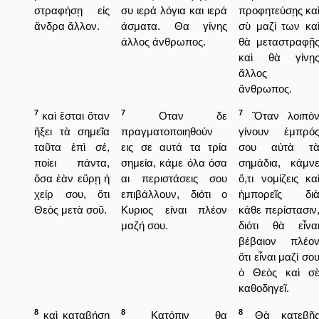
στραφήσῃ εἰς
συ ιερά λόγια και ιερά
προφητεύσῃς κα
ἄνδρα ἄλλον.
άσματα. Θα γίνης
σὺ μαζί των κα
άλλος άνθρωπος.
θὰ μεταστραφῇ
καὶ θὰ γίνῃ
ἄλλος
ἄνθρωπος.
7
7
7
καὶ ἔσται ὅταν
Οταν δε
Ὅταν λοιπὸ
ἥξει τὰ σημεῖα
πραγματοποιηθούν
γίνουν ἐμπρό
ταῦτα ἐπὶ σέ,
εις σε αυτά τα τρία
σου αὐτὰ τ
ποίει πάντα,
σημεία, κάμε όλα όσα
σημάδια, κάμν
ὅσα ἐὰν εὕρῃ ἡ
αι περιστάσεις σου
ὅ,τι νομίζεις κα
χείρ σου, ὅτι
επιβάλλουν, διότι ο
ἠμπορεῖς δι
Θεὸς μετὰ σοῦ.
Κυριος είναι πλέον
κάθε περίστασιν
μαζή σου.
διότι θὰ εἶνα
βέβαιον πλέο
ὅτι εἶναι μαζί σο
ὁ Θεὸς καὶ σ
καθοδηγεῖ.
8
8
8
καὶ καταβήσῃ
Κατόπιν θα
Θὰ κατεβῇ