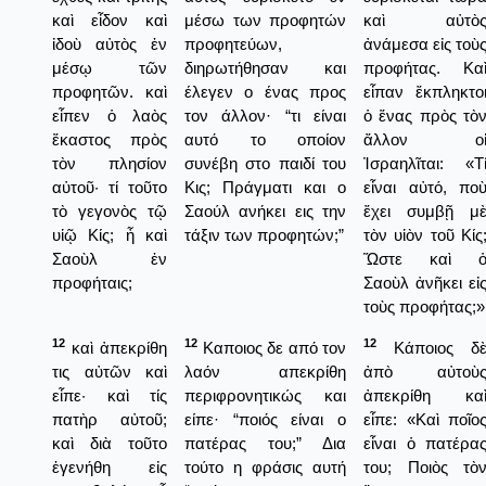
καὶ εἶδον καὶ
μέσω των προφητών
καὶ αὐτὸ
ἰδοὺ αὐτὸς ἐν
προφητεύων,
ἀνάμεσα εἰς τοὺ
μέσῳ τῶν
διηρωτήθησαν και
προφήτας. Κα
προφητῶν. καὶ
έλεγεν ο ένας προς
εἶπαν ἔκπληκτο
εἶπεν ὁ λαὸς
τον άλλον· “τι είναι
ὁ ἕνας πρὸς τὸ
ἕκαστος πρὸς
αυτό το οποίον
ἄλλον ο
τὸν πλησίον
συνέβη στο παιδί του
Ἰσραηλῖται: «Τ
αὐτοῦ· τί τοῦτο
Κις; Πράγματι και ο
εἶναι αὐτό, πο
τὸ γεγονὸς τῷ
Σαούλ ανήκει εις την
ἔχει συμβῇ μ
υἱῷ Κίς; ἦ καὶ
τάξιν των προφητών;”
τὸν υἱὸν τοῦ Κίς
Σαοὺλ ἐν
Ὥστε καὶ 
προφήταις;
Σαοὺλ ἀνῆκει εἰ
τοὺς προφήτας;»
12
12
12
καὶ ἀπεκρίθη
Καποιος δε από τον
Κάποιος δ
τις αὐτῶν καὶ
λαόν απεκρίθη
ἀπὸ αὐτοὺ
εἶπε· καὶ τίς
περιφρονητικώς και
ἀπεκρίθη κα
πατὴρ αὐτοῦ;
είπε· “ποιός είναι ο
εἶπε: «Καὶ ποῖο
καὶ διὰ τοῦτο
πατέρας του;” Δια
εἶναι ὁ πατέρα
ἐγενήθη εἰς
τούτο η φράσις αυτή
του; Ποιὸς τὸ