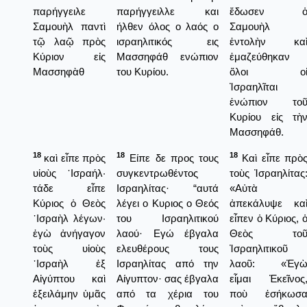
παρήγγειλε
παρήγγειλλε και
ἔδωσεν 
Σαμουὴλ παντὶ
ήλθεν όλος ο λαός ο
Σαμουὴλ
τῷ λαῷ πρὸς
ισραηλιτικός εις
ἐντολὴν κα
Κύριον εἰς
Μασσηφάθ ενώπιον
ἐμαζεύθηκαν
Μασσηφὰθ
του Κυρίου.
ὅλοι ο
Ἰσραηλῖται
ἐνώπιον το
Κυρίου εἰς τὴ
Μασσηφάθ.
18
18
18
καὶ εἶπε πρὸς
Είπε δε προς τους
Καὶ εἶπε πρὸ
υἱοὺς ᾿Ισραήλ·
συγκεντρωθέντος
τοὺς Ἰσραηλίτας
τάδε εἶπε
Ισραηλίτας· “αυτά
«Αὐτὰ
Κύριος ὁ Θεὸς
λέγει ο Κυριος ο Θεός
ἀπεκάλυψε κα
᾿Ισραὴλ λέγων·
του Ισραηλιτικού
εἶπεν ὁ Κύριος, 
ἐγὼ ἀνήγαγον
λαού· Εγώ έβγαλα
Θεὸς το
τοὺς υἱοὺς
ελευθέρους τους
Ἰσραηλιτικοῦ
᾿Ισραὴλ ἐξ
Ισραηλίτας από την
λαοῦ: «Ἐγ
Αἰγύπτου καὶ
Αίγυπτον· σας έβγαλα
εἶμαι Ἐκεῖνος
ἐξειλάμην ὑμᾶς
από τα χέρια του
ποὺ ἐσήκωσ