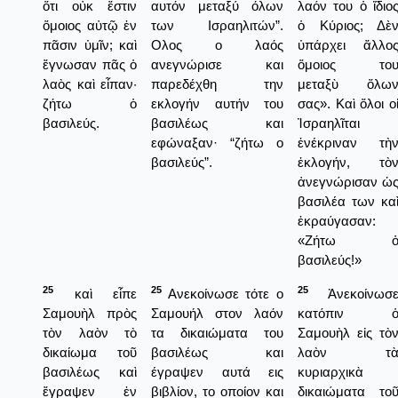
ὅτι οὐκ ἔστιν
αυτόν μεταξύ όλων
λαόν του ὁ ἴδιο
ὅμοιος αὐτῷ ἐν
των Ισραηλιτών”.
ὁ Κύριος; Δὲ
πᾶσιν ὑμῖν; καὶ
Ολος ο λαός
ὑπάρχει ἄλλο
ἔγνωσαν πᾶς ὁ
ανεγνώρισε και
ὅμοιος το
λαὸς καὶ εἶπαν·
παρεδέχθη την
μεταξὺ ὅλω
ζήτω ὁ
εκλογήν αυτήν του
σας». Καὶ ὅλοι ο
βασιλεύς.
βασιλέως και
Ἰσραηλῖται
εφώναξαν· “ζήτω ο
ἐνέκριναν τὴ
βασιλεύς”.
ἐκλογήν, τὸ
ἀνεγνώρισαν ὡ
βασιλέα των κα
ἐκραύγασαν:
«Ζήτω 
βασιλεύς!»
25
25
25
καὶ εἶπε
Ανεκοίνωσε τότε ο
Ἀνεκοίνωσ
Σαμουὴλ πρὸς
Σαμουήλ στον λαόν
κατόπιν 
τὸν λαὸν τὸ
τα δικαιώματα του
Σαμουὴλ εἰς τὸ
δικαίωμα τοῦ
βασιλέως και
λαὸν τ
βασιλέως καὶ
έγραψεν αυτά εις
κυριαρχικὰ
ἔγραψεν ἐν
βιβλίον, το οποίον και
δικαιώματα το