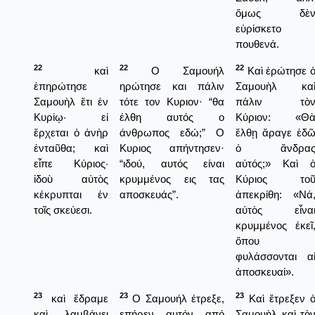
ὅμως δὲ
εὑρίσκετο
πουθενά.
22
22
22
καὶ
Ο Σαμουήλ
Καὶ ἐρώτησε 
ἐπηρώτησε
ηρώτησε και πάλιν
Σαμουὴλ κα
Σαμουὴλ ἔτι ἐν
τότε τον Κυριον· “θα
πάλιν τὸ
Κυρίῳ· εἰ
έλθη αυτός ο
Κύριον: «Θ
ἔρχεται ὁ ἀνὴρ
άνθρωπος εδώ;” Ο
ἔλθῃ ἄραγε ἐδ
ἐνταῦθα; καὶ
Κυριος απήντησεν·
ὁ ἄνδρα
εἶπε Κύριος·
“ιδού, αυτός είναι
αὐτός;» Καὶ 
ἰδοὺ αὐτὸς
κρυμμένος εις τας
Κύριος το
κέκρυπται ἐν
αποσκευάς”.
ἀπεκρίθη: «Νά
τοῖς σκεύεσι.
αὐτὸς εἶνα
κρυμμένος ἐκεῖ
ὅπου
φυλάσσονται α
ἀποσκευαί».
23
23
23
καὶ ἔδραμε
Ο Σαμουήλ έτρεξε,
Καὶ ἔτρεξεν 
καὶ λαμβάνει
επήρεν αυτόν από
Σαμουὴλ καὶ τὸ