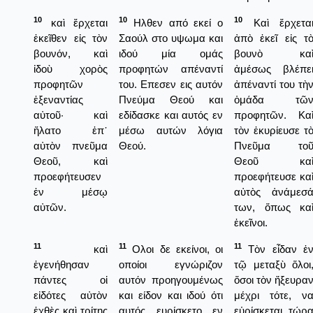
10
10
10
καὶ ἔρχεται
Ηλθεν από εκεί ο
Καὶ ἔρχετα
ἐκεῖθεν εἰς τὸν
Σαούλ στο υψωμα και
ἀπὸ ἐκεῖ εἰς τ
βουνόν, καὶ
ιδού μία ομάς
βουνὸ κα
ἰδοὺ χορὸς
προφητών απέναντί
ἀμέσως βλέπε
προφητῶν
του. Επεσεν εις αυτόν
ἀπέναντί του τὴ
ἐξεναντίας
Πνεύμα Θεού και
ὁμάδα τῶ
αὐτοῦ· καὶ
εδίδασκε και αυτός εν
προφητῶν. Κα
ἥλατο ἐπ᾿
μέσω αυτών λόγια
τὸν ἐκυρίευσε τ
αὐτὸν πνεῦμα
Θεού.
Πνεῦμα το
Θεοῦ, καὶ
Θεοῦ κα
προεφήτευσεν
προεφήτευσε κα
ἐν μέσῳ
αὐτὸς ἀνάμεσ
αὐτῶν.
των, ὅπως κα
ἐκεῖνοι.
11
11
11
καὶ
Ολοι δε εκείνοι, οι
Τὸν εἶδαν ἐ
ἐγενήθησαν
οποίοι εγνώριζον
τῷ μεταξὺ ὅλοι
πάντες οἱ
αυτόν προηγουμένως
ὅσοι τὸν ἤξευρα
εἰδότες αὐτὸν
και είδον και ιδού ότι
μέχρι τότε, ν
ἐχθὲς καὶ τρίτης
αυτός ευρίσκετο εν
εὑρίσκεται τώρ