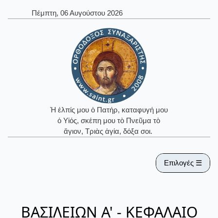
Πέμπτη, 06 Αυγούστου 2026
Ἡ ἐλπίς μου ὁ Πατήρ, καταφυγή μου
ὁ Υἱός, σκέπη μου τὸ Πνεῦμα τὸ
ἅγιον, Τριὰς ἁγία, δόξα σοι.
Επιλογές ☰
ΒΑΣΙΛΕΙΩΝ Α' - ΚΕΦΑΛΑΙΟ