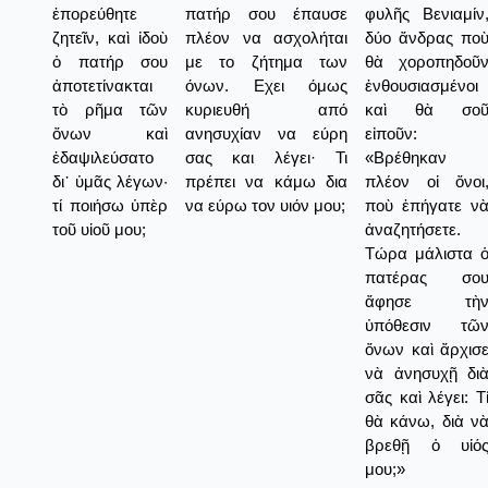
ἐπορεύθητε
πατήρ σου έπαυσε
φυλῆς Βενιαμίν
ζητεῖν, καὶ ἰδοὺ
πλέον να ασχολήται
δύο ἄνδρας πο
ὁ πατήρ σου
με το ζήτημα των
θὰ χοροπηδοῦ
ἀποτετίνακται
όνων. Εχει όμως
ἐνθουσιασμένοι
τὸ ρῆμα τῶν
κυριευθή από
καὶ θὰ σο
ὄνων καὶ
ανησυχίαν να εύρη
εἰποῦν:
ἐδαψιλεύσατο
σας και λέγει· Τι
«Βρέθηκαν
δι᾿ ὑμᾶς λέγων·
πρέπει να κάμω δια
πλέον οἱ ὄνοι
τί ποιήσω ὑπὲρ
να εύρω τον υιόν μου;
ποὺ ἐπήγατε ν
τοῦ υἱοῦ μου;
ἀναζητήσετε.
Τώρα μάλιστα 
πατέρας σο
ἄφησε τὴ
ὑπόθεσιν τῶ
ὄνων καὶ ἄρχισ
νὰ ἀνησυχῇ δι
σᾶς καὶ λέγει: Τ
θὰ κάνω, διὰ ν
βρεθῇ ὁ υἱό
μου;»