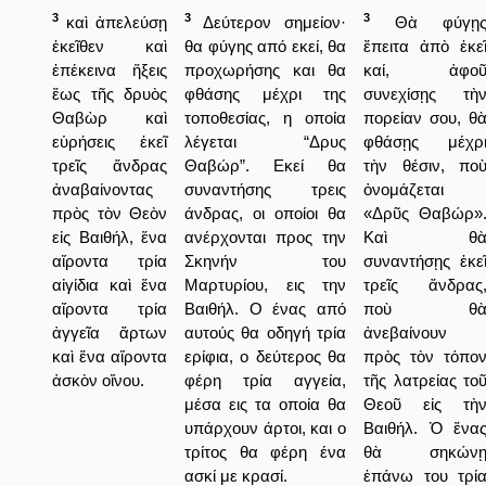
3
3
3
καὶ ἀπελεύσῃ
Δεύτερον σημείον·
Θὰ φύγῃ
ἐκεῖθεν καὶ
θα φύγης από εκεί, θα
ἔπειτα ἀπὸ ἐκε
ἐπέκεινα ἥξεις
προχωρήσης και θα
καί, ἀφο
ἕως τῆς δρυὸς
φθάσης μέχρι της
συνεχίσῃς τὴ
Θαβὼρ καὶ
τοποθεσίας, η οποία
πορείαν σου, θ
εὑρήσεις ἐκεῖ
λέγεται “Δρυς
φθάσῃς μέχρ
τρεῖς ἄνδρας
Θαβώρ”. Εκεί θα
τὴν θέσιν, πο
ἀναβαίνοντας
συναντήσης τρεις
ὀνομάζεται
πρὸς τὸν Θεὸν
άνδρας, οι οποίοι θα
«Δρῦς Θαβώρ»
εἰς Βαιθήλ, ἕνα
ανέρχονται προς την
Καὶ θ
αἴροντα τρία
Σκηνήν του
συναντήσῃς ἐκε
αἰγίδια καὶ ἕνα
Μαρτυρίου, εις την
τρεῖς ἄνδρας
αἴροντα τρία
Βαιθήλ. Ο ένας από
ποὺ θ
ἀγγεῖα ἄρτων
αυτούς θα οδηγή τρία
ἀνεβαίνουν
καὶ ἕνα αἴροντα
ερίφια, ο δεύτερος θα
πρὸς τὸν τόπο
ἀσκὸν οἴνου.
φέρη τρία αγγεία,
τῆς λατρείας το
μέσα εις τα οποία θα
Θεοῦ εἰς τὴ
υπάρχουν άρτοι, και ο
Βαιθήλ. Ὁ ἕνα
τρίτος θα φέρη ένα
θὰ σηκών
ασκί με κρασί.
ἐπάνω του τρί