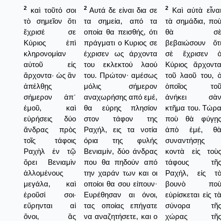
2
2
2
καὶ τοῦτό σοι
Αυτά δε είναι δια σε
Καὶ αὐτὰ εἶνα
τὸ σημεῖον ὅτι
τα σημεία, από τα
τὰ σημάδια, πο
ἔχρισέ σε
οποία θα πεισθής, ότι
θὰ σ
Κύριος ἐπὶ
πράγματι ο Κυριος σε
βεβαιώσουν ὅτ
κληρονομίαν
έχρισεν ως άρχοντα
σὲ ἔχρισεν 
αὐτοῦ εἰς
του εκλεκτού λαού
Κύριος ἄρχοντ
ἄρχοντα· ὡς ἂν
του. Πρώτον· αμέσως
τοῦ λαοῦ του, 
ἀπέλθῃς
μόλις σήμερον
ὁποῖος το
σήμερον ἀπ᾿
αναχωρήσης από εμέ,
ἀνήκει σὰ
ἐμοῦ, καὶ
θα εύρης πλησίον
κτῆμα του. Τώρ
εὑρήσεις δύο
στον τάφον της
ποὺ θὰ φύγῃ
ἄνδρας πρὸς
Ραχήλ, εις τα νοτία
ἀπὸ ἐμέ, θ
τοῖς τάφοις
όρια της φυλής
συναντήσῃς
Ραχὴλ ἐν τῷ
Βενιαμίν, δύο άνδρας
κοντὰ εἰς τοὺ
ὄρει Βενιαμὶν
που θα πηδούν από
τάφους τῆ
ἁλλομένους
την χαράν των και οι
Ραχήλ, εἰς τ
μεγάλα, καὶ
οποίοι θα σου είπουν·
βουνὸ πο
ἐροῦσί σοι·
Ευρέθησαν αι όνοι,
εὑρίσκεται εἰς τ
εὕρηνται αἱ
τας οποίας επήγατε
σύνορα τῆ
ὄνοι, ἃς
να αναζητήσετε, και ο
χώρας τῆ