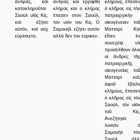
ἄνδρας, καὶ
άνδρας και ερρίφθη
κλήρους, ἔπεσε
κατακληροῦται
κλήρος και ο κλήρος
ὁ κλῆρος εἰς τὴ
Σαοὺλ υἱὸς Κίς.
έπεσεν στον Σαούλ,
πατριαρχικὴν
καὶ ἐζήτει
τον υιόν του Κις. Ο
οἰκογένειαν το
αὐτόν, καὶ οὐχ
Σαμουήλ εζήτει αυτόν
Ματταρί. Κα
εὑρίσκετο.
αλλά δεν τον εύρικεν.
εἶπεν ἐ
συνεχείᾳ ν
προσέλθουν ὅλο
οἱ ἄνδρες τῆ
πατριαρχικῆς
οἰκογενείας το
Ματταρὶ καί
ἀφοῦ ἔβαλ
κλήρους, ἔπεσε
ὁ κλῆρος εἰς τὸ
Σαούλ, τὸν υἱὸ
τοῦ Κίς
Ἀνεζήτησε
λοιπὸν 
Σαμουὴλ τὸ
Σαούλ, ἀλλ