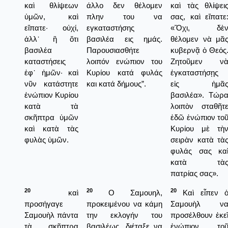
καὶ θλίψεων
άλλο δεν θέλομεν
καὶ τὰς θλίψει
ὑμῶν, καὶ
πλην του να
σας, καὶ εἴπατε
εἴπατε· οὐχί,
εγκαταστήσης
«Ὄχι, δὲ
ἀλλ᾿ ἢ ὅτι
βασιλέα εις ημάς.
θέλομεν νὰ μᾶ
βασιλέα
Παρουσιασθήτε
κυβερνᾷ ὁ Θεός
καταστήσεις
λοιπόν ενώπιον του
Ζητοῦμεν ν
ἐφ᾿ ἡμῶν· καὶ
Κυρίου κατά φυλάς
ἐγκαταστήσῃς
νῦν κατάστητε
και κατά δήμους”.
εἰς ἡμᾶ
ἐνώπιον Κυρίου
βασιλέα». Τώρ
κατὰ τὰ
λοιπὸν σταθῆτ
σκῆπτρα ὑμῶν
ἐδῶ ἐνώπιον το
καὶ κατὰ τὰς
Κυρίου μὲ τὴ
φυλὰς ὑμῶν.
σειρὰν κατὰ τὰ
φυλάς σας κα
κατὰ τὰ
πατρίας σας».
20
20
20
καὶ
Ο Σαμουηλ,
Καὶ εἶπεν 
προσήγαγε
προκειμένου να κάμη
Σαμουὴλ ν
Σαμουὴλ πάντα
την εκλογήν του
προσέλθουν ἐκε
τὰ σκῆπτρα
βασιλέως, διέταξε να
ἐνώπιον το