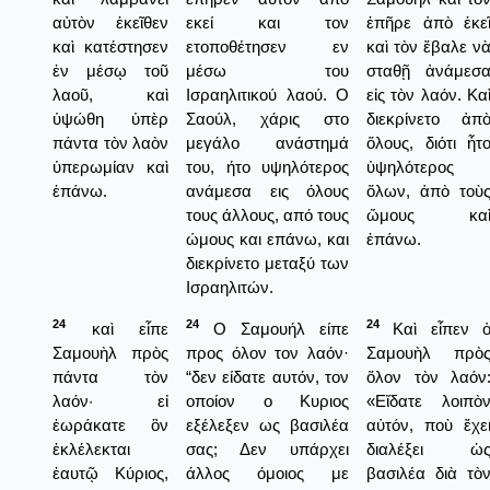
αὐτὸν ἐκεῖθεν
εκεί και τον
ἐπῆρε ἀπὸ ἐκε
καὶ κατέστησεν
ετοποθέτησεν εν
καὶ τὸν ἔβαλε ν
ἐν μέσῳ τοῦ
μέσω του
σταθῇ ἀνάμεσ
λαοῦ, καὶ
Ισραηλιτικού λαού. Ο
εἰς τὸν λαόν. Κα
ὑψώθη ὑπὲρ
Σαούλ, χάρις στο
διεκρίνετο ἀπ
πάντα τὸν λαὸν
μεγάλο ανάστημά
ὅλους, διότι ἦτ
ὑπερωμίαν καὶ
του, ήτο υψηλότερος
ὑψηλότερος
ἐπάνω.
ανάμεσα εις όλους
ὅλων, ἀπὸ τοὺ
τους άλλους, από τους
ὤμους κα
ώμους και επάνω, και
ἐπάνω.
διεκρίνετο μεταξύ των
Ισραηλιτών.
24
24
24
καὶ εἶπε
Ο Σαμουήλ είπε
Καὶ εἶπεν 
Σαμουὴλ πρὸς
προς όλον τον λαόν·
Σαμουὴλ πρὸ
πάντα τὸν
“δεν είδατε αυτόν, τον
ὅλον τὸν λαόν
λαόν· εἰ
οποίον ο Κυριος
«Εἴδατε λοιπὸ
ἑωράκατε ὃν
εξέλεξεν ως βασιλέα
αὐτόν, ποὺ ἔχε
ἐκλέλεκται
σας; Δεν υπάρχει
διαλέξει ὡ
ἑαυτῷ Κύριος,
άλλος όμοιος με
βασιλέα διὰ τὸ