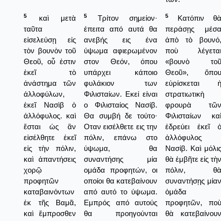
5
5
5
καὶ μετὰ
Τρίτον σημείον·
Κατόπιν θ
ταῦτα
έπειτα από αυτά θα
περάσῃς μέσ
εἰσελεύσῃ εἰς
ανεβής εις ένα
ἀπὸ τὸ βουνό
τὸν βουνὸν τοῦ
ύψωμα αφιερωμένον
ποὺ λέγετα
Θεοῦ, οὗ ἐστιν
στον Θεόν, όπου
«βουνὸ το
ἐκεῖ τὸ
υπάρχει κάποιο
Θεοῦ», ὅπο
ἀνάστημα τῶν
φυλάκιον των
εὑρίσκεται 
ἀλλοφύλων,
Φιλισταίων. Εκεί είναι
στρατιωτικὴ
ἐκεῖ Νασὶβ ὁ
ο Φιλισταίος Νασίβ.
φρουρὰ τῶ
ἀλλόφυλος. καὶ
Θα συμβή δε τούτο·
Φιλισταίων κα
ἔσται ὡς ἂν
Οταν εισέλθετε εις την
ἐδρεύει ἐκεῖ 
εἰσέλθητε ἐκεῖ
πόλιν, επάνω στο
ἀλλόφυλος
εἰς τὴν πόλιν,
ύψωμα, θα
Νασίβ. Καὶ μόλι
καὶ ἀπαντήσεις
συναντήσης μία
θὰ ἐμβῆτε εἰς τὴ
χορῷ
ομάδα προφητών, οι
πόλιν, θ
προφητῶν
οποίοι θα κατεβαίνουν
συναντήσῃς μία
καταβαινόντων
από αυτό το ύψωμα.
ὁμάδα
ἐκ τῆς Βαμᾶ,
Εμπρός από αυτούς
προφητῶν, πο
καὶ ἔμπροσθεν
θα προηγούνται
θὰ κατεβαίνου