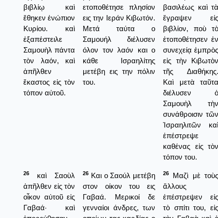
βιβλίῳ καὶ
ετοποθέτησε πλησίον
βασιλέως καὶ τ
ἔθηκεν ἐνώπιον
εις την Ιεράν Κιβωτόν.
ἔγραψεν εἰ
Κυρίου. καὶ
Μετά ταύτα ο
βιβλίον, ποὺ τ
ἐξαπέστειλε
Σαμουήλ διέλυσεν
ἐτοποθέτησεν ἐ
Σαμουὴλ πάντα
όλον τον λαόν και ο
συνεχείᾳ ἐμπρὸ
τὸν λαόν, καὶ
κάθε Ισραηλίτης
εἰς τὴν Κιβωτὸ
ἀπῆλθεν
μετέβη εις την πόλιν
τῆς Διαθήκης
ἕκαστος εἰς τὸν
του.
Καὶ μετὰ ταῦτ
τόπον αὐτοῦ.
διέλυσεν 
Σαμουὴλ τὴ
συνάθροισιν τῶ
Ἰσραηλιτῶν κα
ἐπέστρεψε
καθένας εἰς τὸ
τόπον του.
26
26
26
καὶ Σαοὺλ
Και ο Σαούλ μετέβη
Μαζὶ μὲ τοὺ
ἀπῆλθεν εἰς τὸν
στον οίκον του εις
ἄλλους
οἶκον αὐτοῦ εἰς
Γαβαά. Μερικοί δε
ἐπέστρεψεν εἰ
Γαβαά· καὶ
γενναίοι άνδρες, των
τὸ σπίτι του, εἰ