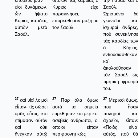
ἐπορεύθησαν
οποίων τας καρδίας ο
τὴν Γαβαὰ καὶ 
υἱοὶ δυνάμεων,
Κυριος είχε
Σαούλ.
ὧν ἥψατο
παρακινήσει,
Ὡρισμένοι δ
Κύριος καρδίας
επορεύθησαν μαζή με
γενναῖοι κα
αὐτῶν μετὰ
τον Σαούλ.
ἰσχυροὶ ἄνδρες
Σαούλ.
ποὺ συνεκίνησ
τὰς καρδίας τω
ὁ Κύριος
ἐνθουσιάσθηκαν
καὶ
ἀκολούθησαν
τὸν Σαοὺλ ὡ
τιμητικὴ φρουρ
του.
27
27
27
καὶ υἱοὶ λοιμοὶ
Παρ όλα όμως
Μερικοὶ ὅμως
εἶπαν· τίς σώσει
αυτά τα σημεία
ποὺ ἦσα
ὑμᾶς οὗτος; καὶ
ευρέθησαν και μερικοί
πονηροὶ κα
ἠτίμασαν αὐτὸν
ασεβείς άνθρωποι, οι
ἀχρεῖοι, εἶπαν
καὶ οὐκ
οποίοι είπαν
«Ποιὸς εἶνα
ἤνεγκαν αὐτῷ
περιφρονητικώς·
αὐτός, ποὺ θ