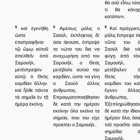
θὰ σοῦ εἶπω τότ
τί θὰ κάνῃ
κατόπιν».
9
9
9
καὶ ἐγενήθη
Αμέσως μόλις ο
Καὶ πράγματι
ὥστε
Σαούλ, έκπληκτος δι'
μόλις ἔστρεψε τ
ἐπιστραφῆναι
όσα ήκουσε, έστρεψε
νῶτα του 
τῷ ὤμῳ αὐτοῦ
τα νώτα του δια να
Σαοὺλ διὰ ν
ἀπελθεῖν ἀπὸ
αναχωρήση από τον
φύγῃ ἀπὸ τὸ
Σαμουήλ,
Σαμουήλ, ο Θεός
Σαμουήλ,
μετέστρεψεν
μετέβαλε αυτού την
μετέβαλεν 
αὐτῷ ὁ Θεὸς
καρδίαν, ώστε να γίνη
Θεὸς τὴ
καρδίαν ἄλλην·
ο Σαούλ άλλος
καρδίαν του κα
καὶ ἦλθε πάντα
άνθρωπος.
ἔγινεν ἄλλο
τὰ σημεῖα ἐν τῇ
Επραγματοποιήθησαν
ἄνθρωπος.
ἡμέρᾳ ἐκείνῃ.
δε κατά την ημέραν
Ἐξεπληρώθησα
εκείνην όλα εκείνα τα
δὲ κατὰ τὴν ἰδία
σημεία, που του είχε
ἡμέραν ὅλα, ὅσ
προείπει ο Σαμουήλ.
τοῦ προεῖπε σὰ
σημάδια 
Σαμουήλ.