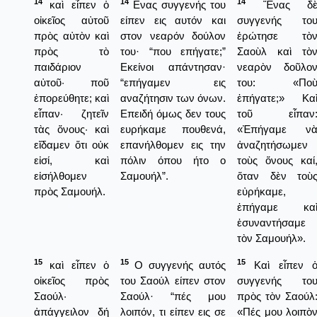
14
14
14
καὶ εἶπεν ὁ
Ενας συγγενής του
Ἕνας δ
οἰκεῖος αὐτοῦ
είπεν εις αυτόν και
συγγενής το
πρὸς αὐτὸν καὶ
στον νεαρόν δούλον
ἐρώτησε τὸ
πρὸς τὸ
του· “που επήγατε;”
Σαοὺλ καὶ τὸ
παιδάριον
Εκείνοι απάντησαν·
νεαρὸν δοῦλο
αὐτοῦ· ποῦ
“επήγαμεν εις
του: «Πο
ἐπορεύθητε; καὶ
αναζήτησιν των όνων.
ἐπήγατε;» Κα
εἶπαν· ζητεῖν
Επειδή όμως δεν τους
τοῦ εἶπαν
τὰς ὄνους· καὶ
ευρήκαμε πουθενά,
«Ἐπήγαμε ν
εἴδαμεν ὅτι οὐκ
επανήλθομεν εις την
ἀναζητήσωμεν
εἰσί, καὶ
πόλιν όπου ήτο ο
τοὺς ὅνους καί
εἰσήλθομεν
Σαμουήλ”.
ὅταν δὲν τοὺ
πρὸς Σαμουήλ.
εὐρήκαμε,
ἐπήγαμε κα
ἐσυναντήσαμε
τὸν Σαμουήλ».
15
15
15
καὶ εἶπεν ὁ
Ο συγγενής αυτός
Καὶ εἶπεν 
οἰκεῖος πρὸς
του Σαούλ είπεν στον
συγγενής το
Σαούλ·
Σαούλ· “πές μου
πρὸς τὸν Σαούλ
ἀπάγγειλον δή
λοιπόν, τι είπεν εις σε
«Πές μου λοιπὸ