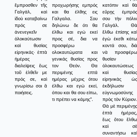
ἔμπροσθεν τῆς
προχωρήσης εμπρός
κατόπιν καὶ θ
Γαλγάλ, καὶ
και θα έλθης εις
εὕρῃς ἐμπρό
ἰδοὺ καταβαίνω
Γαλγαλα. Σου
σου τὴν πόλι
πρός σε
δηλώνω δε ότι θα
Γαλγάλ. Θ
ἀνενεγκεῖν
έλθω και εγώ εκεί
ἔλθω ἐπίσης κα
ὁλοκαύτωσιν
προς σέ, δια να
ἐγὼ ἐκεθι κάτ
καὶ θυσίας
προσφέρω
κοντά σου, δι
εἰρηνικάς· ἑπτὰ
ολοκαυτώματα και
νὰ προσφέρ
ἡμέρας
γενικάς θυσίας προς
θυσίαν
διαλείψεις ἕως
τον Θεόν. Θα
ὁλοκαυτώσεως
τοῦ ἐλθεῖν με
περιμένης επτά
καὶ θυσία
πρός σε, καὶ
ημέρας μέχρις ότου
εἰρηνικὰς ὡ
γνωρίσω σοι ἃ
έλθω και εγώ εκεί,
ἐκδήλωσιν
ποιήσεις.
όπου και θα σου είπω,
εὐγνωμοσύνης
τι πρέπει να κάμης”.
πρὸς τὸν Κύριον
Θὰ μὲ περιμένῃ
ἑπτὰ ἡμέρας
ἕως ὅτου ἔλθ
καὶ σ
συναντήσω κα