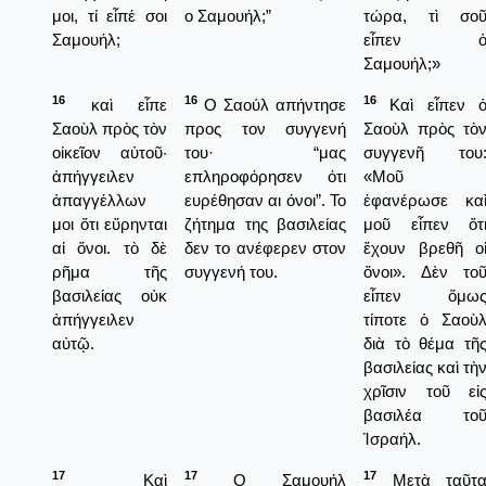
μοι, τί εἶπέ σοι
ο Σαμουήλ;”
τώρα, τὶ σο
Σαμουήλ;
εἶπεν 
Σαμουήλ;»
16
16
16
καὶ εἶπε
Ο Σαούλ απήντησε
Καὶ εἶπεν 
Σαοὺλ πρὸς τὸν
προς τον συγγενή
Σαοὺλ πρὸς τὸ
οἰκεῖον αὐτοῦ·
του· “μας
συγγενῆ του
ἀπήγγειλεν
επληροφόρησεν ότι
«Μοῦ
ἀπαγγέλλων
ευρέθησαν αι όνοι”. Το
ἐφανέρωσε κα
μοι ὅτι εὕρηνται
ζήτημα της βασιλείας
μοῦ εἶπεν ὅτ
αἱ ὄνοι. τὸ δὲ
δεν το ανέφερεν στον
ἔχουν βρεθῆ ο
ρῆμα τῆς
συγγενή του.
ὄνοι». Δὲν το
βασιλείας οὐκ
εἶπεν ὅμω
ἀπήγγειλεν
τίποτε ὁ Σαοὺ
αὐτῷ.
διὰ τὸ θέμα τῆ
βασιλείας καὶ τὴ
χρῖσιν τοῦ εἰ
βασιλέα το
Ἰσραήλ.
17
17
17
Καὶ
Ο Σαμουήλ
Μετὰ ταῦτ