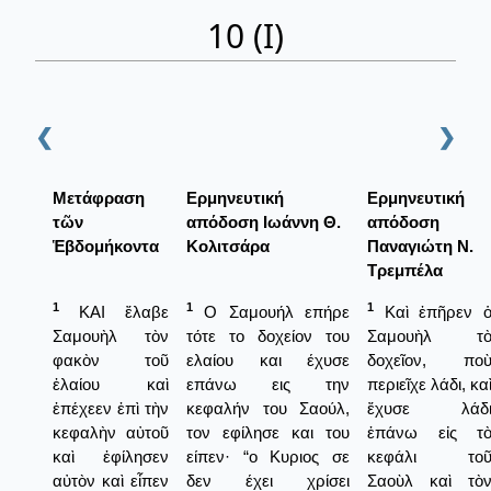
10 (Ι)
❮
❯
Μετάφραση
Ερμηνευτική
Ερμηνευτική
τῶν
απόδοση Ιωάννη Θ.
απόδοση
Ἑβδομήκοντα
Κολιτσάρα
Παναγιώτη Ν.
Τρεμπέλα
1
1
1
ΚΑΙ ἔλαβε
Ο Σαμουήλ επήρε
Καὶ ἐπῆρεν 
Σαμουὴλ τὸν
τότε το δοχείον του
Σαμουὴλ τ
φακὸν τοῦ
ελαίου και έχυσε
δοχεῖον, πο
ἐλαίου καὶ
επάνω εις την
περιεῖχε λάδι, κα
ἐπέχεεν ἐπὶ τὴν
κεφαλήν του Σαούλ,
ἔχυσε λάδ
κεφαλὴν αὐτοῦ
τον εφίλησε και του
ἐπάνω εἰς τ
καὶ ἐφίλησεν
είπεν· “ο Κυριος σε
κεφάλι το
αὐτὸν καὶ εἶπεν
δεν έχει χρίσει
Σαοὺλ καὶ τὸ