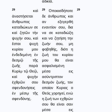
αδικία.
29
29
29
καὶ
Οποιοσδήποτε
ἀναστήσεται
δε άνθρωπος και
ἄνθρωπος
αν εξεγερθή
καταδιώκων σε
εναντίον σου, δια
καὶ ζητῶν τὴν
να σε καταδιώξη
ψυχήν σου, καὶ
και να ζητήση την
ἔσται ψυχὴ
ζωήν σου, μη
κυρίου μου
φοβηθής, διότι η
ἐνδεδεμένη ἐν
ζωή του κυρίου
δεσμῷ τῆς
μου θα είναι
ζωῆς παρὰ
ασφαλισμένη
Κυρίῳ τῷ Θεῷ,
μέσα εις
καὶ ψυχὴν
ασύντριπτον
ἐχθρῶν σου
δεσμόν ζωής, τον
σφενδονήσεις
οποίον Κυριος ο
ἐν μέσῳ τῆς
Θεός χορηγεί, ενώ
σφενδόνης.
η ζωή των εχθρών
σου θα είναι σαν
μέσα εις