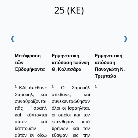
25 (ΚΕ)
❮
❯
Μετάφραση
Ερμηνευτική
Ερμηνευτική
τῶν
απόδοση Ιωάννη
απόδοση
Ἑβδομήκοντα
Θ. Κολιτσάρα
Παναγιώτη Ν.
Τρεμπέλα
1
1
1
ΚΑΙ ἀπέθανε
Ο Σαμουήλ
Σαμουήλ, καὶ
απέθανε, και
συναθροίζονται
συνεκεντρώθησαν
πᾶς ᾿Ισραὴλ
όλοι οι Ισραηλίται,
καὶ κόπτονται
οι οποίοι και τον
αὐτὸν καὶ
επένθησαν μετά
θάπτουσιν
θρήνων και τον
αὐτὸν ἐν οἴκῳ
έθαψαν εις την