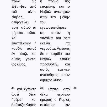
πρωΐ, ὡς
η πρωΐα της
ἐξένηψεν ἀπὸ
επομένης και ο
τοῦ οἴνου
Ναβαλ ανένηψεν
Νάβαλ,
από την μέθην
ἀπήγγειλεν ἡ
του,
γυνὴ αὐτοῦ τὰ
εγνωστοποίησεν
ρήματα ταῦτα,
εις αυτόν η
καὶ
γυναίκα του όλα
ἐναπέθανεν ἡ
εκείνα τα
καρδία αὐτοῦ
γεγονότα. Αμέσως
ἐν αὐτῷ, καὶ
δε η καρδία του
αὐτὸς γίνεται
Ναβαλ έπαθε
ὡς λίθος.
προσβολήν και
αυτός έμεινεν
αναίσθητος ωσάν
άψυχος λίθος.
38
38
38
καὶ ἐγένετο
Επειτα από
ὡσεὶ δέκα
δέκα περίπου
ἡμέραι καὶ
ημέρας ο Κυριος
ἐπάταξε Κύριος
εκτύπησε τον