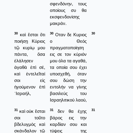
σφενδόνην, τους
οποίους συ θα
εκσφενδονίσης
μακράν.
30
30
30
καὶ ἔσται ὅτι
Οταν δε Κυριος
ποιήσῃ Κύριος
ο Θεός
τῷ κυρίῳ μου
πραγματοποίηση
πάντα, ὅσα
εις σε τον κύριόν
ἐλάλησεν
μου όλα τα αγαθά,
ἀγαθὰ ἐπὶ σέ,
τα οποία σου έχει
καὶ ἐντελεῖταί
υποσχεθή, όταν
σοι εἰς
σου δώση την
ἡγούμενον ἐπὶ
εντολήν να γίνης
᾿Ισραήλ,
βασιλεύς του
Ισραηλιτικού λαού,
31
31
31
καὶ οὐκ ἔσται
δεν θα έχης
σοι τοῦτο
βάρος εις την
βδελυγμὸς καὶ
καρδίαν σου και
σκάνδαλον τῷ
τύψεις της