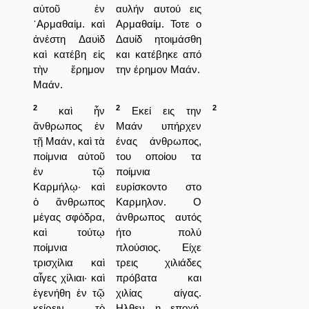
αὐτοῦ ἐν
αυλήν αυτού εις
᾿Αρμαθαίμ. καὶ
Αρμαθαίμ. Τοτε ο
ἀνέστη Δαυὶδ
Δαυίδ ητοιμάσθη
καὶ κατέβη εἰς
και κατέβηκε από
τὴν ἔρημον
την έρημον Μαάν.
Μαάν.
2
2
2
καὶ ἦν
Εκεί εις την
ἄνθρωπος ἐν
Μαάν υπήρχεν
τῇ Μαάν, καὶ τὰ
ένας άνθρωπος,
ποίμνια αὐτοῦ
του οποίου τα
ἐν τῷ
ποίμνια
Καρμήλῳ· καὶ
ευρίσκοντο στο
ὁ ἄνθρωπος
Καρμηλον. Ο
μέγας σφόδρα,
άνθρωπος αυτός
καὶ τούτῳ
ήτο πολύ
ποίμνια
πλούσιος. Είχε
τρισχίλια καὶ
τρεις χιλιάδες
αἶγες χίλιαι· καὶ
πρόβατα και
ἐγενήθη ἐν τῷ
χιλίας αίγας.
κείρειν τὸ
Ηλθεν η εποχή,