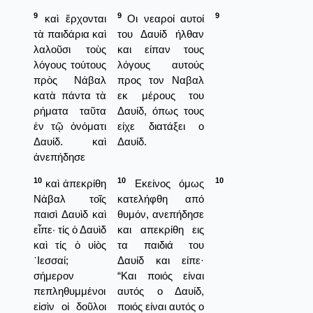
9
9
9
καὶ ἔρχονται
Οι νεαροί αυτοί
τὰ παιδάρια καὶ
του Δαυίδ ήλθαν
λαλοῦσι τοὺς
και είπαν τους
λόγους τούτους
λόγους αυτούς
πρὸς Νάβαλ
προς τον Ναβαλ
κατὰ πάντα τὰ
εκ μέρους του
ρήματα ταῦτα
Δαυίδ, όπως τους
ἐν τῷ ὀνόματι
είχε διατάξει ο
Δαυίδ. καὶ
Δαυίδ.
ἀνεπήδησε
10
10
10
καὶ ἀπεκρίθη
Εκείνος όμως
Νάβαλ τοῖς
κατελήφθη από
παισὶ Δαυὶδ καὶ
θυμόν, ανεπήδησε
εἶπε· τίς ὁ Δαυὶδ
και απεκρίθη εις
καὶ τίς ὁ υἱὸς
τα παιδιά του
᾿Ιεσσαί;
Δαυίδ και είπε·
σήμερον
“Και ποιός είναι
πεπληθυμμένοι
αυτός ο Δαυίδ,
εἰσὶν οἱ δοῦλοι
ποιός είναι αυτός ο