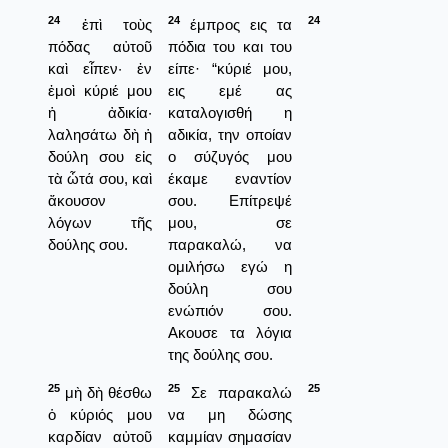
24
24
24
ἐπὶ τοὺς
έμπρος εις τα
πόδας αὐτοῦ
πόδια του και του
καὶ εἶπεν· ἐν
είπε· “κύριέ μου,
ἐμοὶ κύριέ μου
εις εμέ ας
ἡ ἀδικία·
καταλογισθή η
λαλησάτω δὴ ἡ
αδικία, την οποίαν
δούλη σου εἰς
ο σύζυγός μου
τὰ ὦτά σου, καὶ
έκαμε εναντίον
ἄκουσον
σου. Επίτρεψέ
λόγων τῆς
μου, σε
δούλης σου.
παρακαλώ, να
ομιλήσω εγώ η
δούλη σου
ενώπιόν σου.
Ακουσε τα λόγια
της δούλης σου.
25
25
25
μὴ δὴ θέσθω
Σε παρακαλώ
ὁ κύριός μου
να μη δώσης
καρδίαν αὐτοῦ
καμμίαν σημασίαν