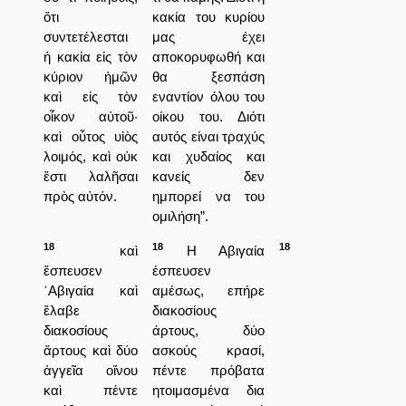
ὅτι
κακία του κυρίου
συντετέλεσται
μας έχει
ἡ κακία εἰς τὸν
αποκορυφωθή και
κύριον ἡμῶν
θα ξεσπάση
καὶ εἰς τὸν
εναντίον όλου του
οἶκον αὐτοῦ·
οίκου του. Διότι
καὶ οὗτος υἱὸς
αυτός είναι τραχύς
λοιμός, καὶ οὐκ
και χυδαίος και
ἔστι λαλῆσαι
κανείς δεν
πρὸς αὐτόν.
ημπορεί να του
ομιλήση”.
18
18
18
καὶ
Η Αβιγαία
ἔσπευσεν
έσπευσεν
᾿Αβιγαία καὶ
αμέσως, επήρε
ἔλαβε
διακοσίους
διακοσίους
άρτους, δύο
ἄρτους καὶ δύο
ασκούς κρασί,
ἀγγεῖα οἴνου
πέντε πρόβατα
καὶ πέντε
ητοιμασμένα δια