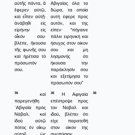
αὐτῆς πάντα, ἃ
Αβιγαίας όλα τα
ἔφερεν αὐτῷ,
δώρα, τα οποία
καὶ εἶπεν αὐτῇ·
αυτή έφερε προς
ἀνάβηθι εἰς
αυτόν, και της
εἰρήνην εἰς
είπεν· “πήγαινε
οἶκόν σου·
πάλιν ειρηνική και
βλέπε, ἤκουσα
ήσυχος στον οίκον
τῆς φωνῆς σου
σου και μη
καὶ ἠρέτισα τὸ
λησμονής ότι
πρόσωπόν
ήκουσα την
σου.
παράκλησίν σου
και εξετίμησα το
πρόσωπόν σου”
36
36
36
καὶ
Η Αφιγαία
παρεγενήθη
επέστρεψε προς
᾿Αβιγαία πρὸς
τον Ναβαλ και
Νάβαλ, καὶ
ιδού, βλέπει ότι
ἰδοὺ αὐτῷ
είχε παρατεθή
πότος ἐν οἴκῳ
στον οίκον της
αὐτοῦ ὡς
συμπόσιον