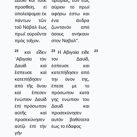
Δαυὶδ καὶ τάδε
τιμωρίας, εάν έως
προσθείη, εἰ
αύριον το πρωϊ
ὑπολείψομαι ἐκ
αφήσω έστω και
πάντων τῶν
ένα άνδρα
τοῦ Νάβαλ ἕως
ζωντανόν από
πρωΐ οὐροῦντα
όσους ανήκουν
πρὸς τοῖχον.
στον Ναβαλ”.
23
23
23
καὶ εἶδεν
Η Αβιγαία είδε
᾿Αβιγαία τὸν
τον Δαυίδ,
Δαυὶδ καὶ
έσπευσε και
ἔσπευσε καὶ
κατεπήδησεν από
κατεπήδησεν
την όνον της,
ἀπὸ τῆς ὄνου
έπεσε με το
καὶ ἔπεσεν
πρόσωπον κατά
ἐνώπιον Δαυὶδ
γης ενώπιον του
ἐπὶ πρόσωπον
Δαυίδ και
αὐτῆς καὶ
προσεκύνησεν
προσεκύνησεν
αυτόν βαθύτατα
αὐτῷ ἐπὶ τὴν
έως το έδαφος
γῆν