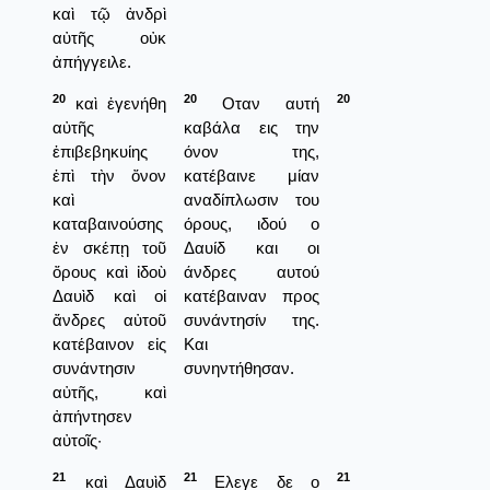
καὶ τῷ ἀνδρὶ
αὐτῆς οὐκ
ἀπήγγειλε.
20
20
20
καὶ ἐγενήθη
Οταν αυτή
αὐτῆς
καβάλα εις την
ἐπιβεβηκυίης
όνον της,
ἐπὶ τὴν ὄνον
κατέβαινε μίαν
καὶ
αναδίπλωσιν του
καταβαινούσης
όρους, ιδού ο
ἐν σκέπῃ τοῦ
Δαυίδ και οι
ὄρους καὶ ἰδοὺ
άνδρες αυτού
Δαυὶδ καὶ οἱ
κατέβαιναν προς
ἄνδρες αὐτοῦ
συνάντησίν της.
κατέβαινον εἰς
Και
συνάντησιν
συνηντήθησαν.
αὐτῆς, καὶ
ἀπήντησεν
αὐτοῖς·
21
21
21
καὶ Δαυὶδ
Ελεγε δε ο