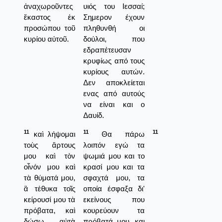
ἀναχωροῦντες
υιός του Ιεσσαί;
ἕκαστος ἐκ
Σημερον έχουν
προσώπου τοῦ
πληθυνθή οι
κυρίου αὐτοῦ.
δούλοι, που
εδραπέτευσαν
κρυφίως από τους
κυρίους αυτών.
Δεν αποκλείεται
ενας από αυτούς
να είναι και ο
Δαυίδ.
11
11
11
καὶ λήψομαι
Θα πάρω
τοὺς ἄρτους
λοιπόν εγώ τα
μου καὶ τὸν
ψωμιά μου και το
οἶνόν μου καὶ
κρασί μου και τα
τὰ θύματά μου,
σφαχτά μου, τα
ἃ τέθυκα τοῖς
οποία έσφαξα δι'
κείρουσί μου τὰ
εκείνους που
πρόβατα, καὶ
κουρεύουν τα
δώσω αὐτὰ
πρόβατά μου, και