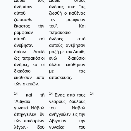
Δαυὶδ τοῖς
Δαυίδ στους
ἀνδράσιν
άνδρας του· “ας
αὐτοῦ·
ζωσθή ο καθένας
ζώσασθε
την ρομφαίαν
ἕκαστος τὴν
του”. Και
ρομφαίαν
τετρακόσιοι
αὐτοῦ· καὶ
άνδρες από
ἀνέβησαν
αυτούς ανέβησαν
ὀπίσω Δαυὶδ
μαζή με τον Δαυίδ,
ὡς τετρακόσιοι
ενώ διακύσιοι
ἄνδρες, καὶ οἱ
άλλοι εκάθησαν
διακόσιοι
με τας
ἐκάθισαν μετὰ
αποσκευάς.
τῶν σκευῶν.
14
14
14
καὶ τῇ
Ενας από τους
᾿Αβιγαίᾳ
νεαρούς δούλους
γυναικὶ Νάβαλ
του Ναβαλ
ἀπήγγειλεν ἓν
ανήγγειλεν εις την
τῶν παιδαρίων
Αβιγαίαν, την
λέγων· ἰδοὺ
γυναίκα του