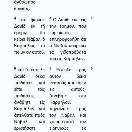
ἄνθρωπος
κυνικός.
4
4
4
καὶ ἤκουσε
Ο Δαυίδ, εκεί εις
Δαυὶδ ἐν τῇ
την έρημον, που
ἐρήμῳ ὅτι
ευρίσκετο,
κείρει Νάβαλ ὁ
επληροφορήθη ότι
Καρμήλιος τὸ
ο Ναβαλ κουρεύει
ποίμνιον αὐτοῦ,
τα γιδοπρόβατά
του εις Καρμηλον.
5
5
5
καὶ ἀπέστειλε
Εστειλε προς
Δαυὶδ δέκα
αυτόν δέκα
παιδάρια καὶ
νεαρούς και είπεν
εἶπε τοῖς
εις αυτούς·
παιδαρίοις·
“ανεβήτε στο
ἀνάβητε εἰς
Καρμηλον,
Κάρμηλον καὶ
πηγαίνετε προς
ἀπέλθατε πρὸς
τον Ναβαλ και
Νάβαλ καὶ
χαιρετήσατό τον
ἐρωτήσατε
ειρηνικώς εκ