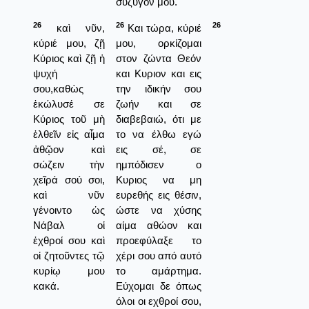
σύζυγόν μου.
26
26
26
καὶ νῦν,
Και τώρα, κύριέ
κύριέ μου, ζῇ
μου, ορκίζομαι
Κύριος καὶ ζῇ ἡ
στον ζώντα Θεόν
ψυχή
και Κυριον και εις
σου,καθὼς
την ιδικήν σου
ἐκώλυσέ σε
ζωήν και σε
Κύριος τοῦ μὴ
διαβεβαιώ, ότι με
ἐλθεῖν εἰς αἷμα
το να έλθω εγώ
ἀθῷον καὶ
εις σέ, σε
σώζειν τὴν
ημπόδισεν ο
χεῖρά σού σοι,
Κυριος να μη
καὶ νῦν
ευρεθής εις θέσιν,
γένοιντο ὡς
ώστε να χύσης
Νάβαλ οἱ
αίμα αθώον και
ἐχθροί σου καὶ
προεφύλαξε το
οἱ ζητοῦντες τῷ
χέρι σου από αυτό
κυρίῳ μου
το αμάρτημα.
κακά.
Εύχομαι δε όπως
όλοι οι εχθροί σου,