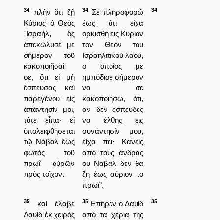
34
34
34
πλὴν ὅτι ζῇ
Σε πληροφορώ
Κύριος ὁ Θεὸς
έως ότι είχα
᾿Ισραήλ, ὃς
ορκισθή εις Κυριον
ἀπεκώλυσέ με
τον Θεόν του
σήμερον τοῦ
Ισραηλιτικού λαού,
κακοποιῆσαί
ο οποίος με
σε, ὅτι εἰ μὴ
ημπόδισε σήμερον
ἔσπευσας καὶ
να σε
παρεγένου εἰς
κακοποιήσω, ότι,
ἀπάντησίν μοι,
αν δεν έσπευδες
τότε εἶπα· εἰ
να έλθης εις
ὑπολειφθήσεται
συνάντησίν μου,
τῷ Νάβαλ ἕως
είχα πει· Κανείς
φωτὸς τοῦ
από τους άνδρας
πρωΐ οὐρῶν
ου Ναβαλ δεν θα
πρὸς τοῖχον.
ζη έως αύριον το
πρωϊ”.
35
35
35
καὶ ἔλαβε
Επήρεν ο Δαυίδ
Δαυὶδ ἐκ χειρὸς
από τα χέρια της