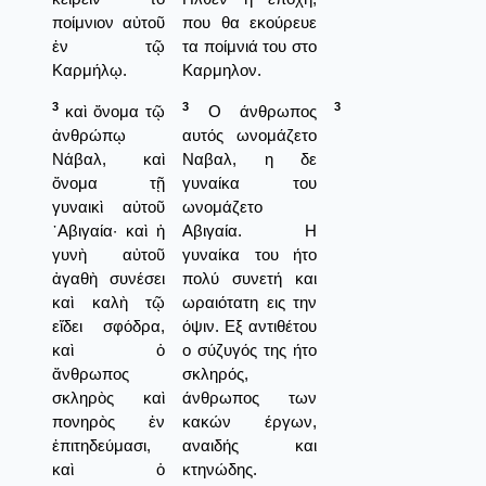
ποίμνιον αὐτοῦ
που θα εκούρευε
ἐν τῷ
τα ποίμνιά του στο
Καρμήλῳ.
Καρμηλον.
3
3
3
καὶ ὄνομα τῷ
Ο άνθρωπος
ἀνθρώπῳ
αυτός ωνομάζετο
Νάβαλ, καὶ
Ναβαλ, η δε
ὄνομα τῇ
γυναίκα του
γυναικὶ αὐτοῦ
ωνομάζετο
᾿Αβιγαία· καὶ ἡ
Αβιγαία. Η
γυνὴ αὐτοῦ
γυναίκα του ήτο
ἀγαθὴ συνέσει
πολύ συνετή και
καὶ καλὴ τῷ
ωραιότατη εις την
εἴδει σφόδρα,
όψιν. Εξ αντιθέτου
καὶ ὁ
ο σύζυγός της ήτο
ἄνθρωπος
σκληρός,
σκληρὸς καὶ
άνθρωπος των
πονηρὸς ἐν
κακών έργων,
ἐπιτηδεύμασι,
αναιδής και
καὶ ὁ
κτηνώδης.