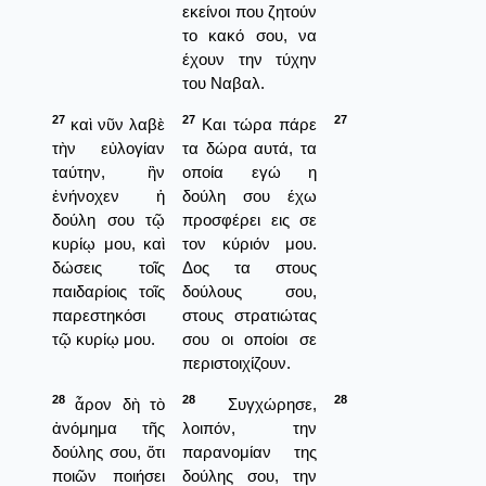
εκείνοι που ζητούν
το κακό σου, να
έχουν την τύχην
του Ναβαλ.
27
27
27
καὶ νῦν λαβὲ
Και τώρα πάρε
τὴν εὐλογίαν
τα δώρα αυτά, τα
ταύτην, ἣν
οποία εγώ η
ἐνήνοχεν ἡ
δούλη σου έχω
δούλη σου τῷ
προσφέρει εις σε
κυρίῳ μου, καὶ
τον κύριόν μου.
δώσεις τοῖς
Δος τα στους
παιδαρίοις τοῖς
δούλους σου,
παρεστηκόσι
στους στρατιώτας
τῷ κυρίῳ μου.
σου οι οποίοι σε
περιστοιχίζουν.
28
28
28
ἆρον δὴ τὸ
Συγχώρησε,
ἀνόμημα τῆς
λοιπόν, την
δούλης σου, ὅτι
παρανομίαν της
ποιῶν ποιήσει
δούλης σου, την