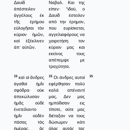
Δαυὶδ
Ναβαλ. Και της
ἀπέστειλεν
είπεν· “ιδού, ο
ἀγγέλους ἐκ
Δαυίδ έστειλεν
τῆς ἐρήμου
από την έρημον,
εὐλογῆσαι τὸν
που ευρίσκεται,
κύριον ἡμῶν,
αγγελιαφόρους να
καὶ ἐξέκλινεν
χαιρετήση τον
ἀπ᾿ αὐτῶν.
κύριον μας και
εκείνος τους
απέπεμψε με
τραχύτητα.
15
15
15
καὶ οἱ ἄνδρες
Οι άνδρες αυτοί
ἀγαθοὶ ἡμῖν
εφέρθησαν πολύ
σφόδρα· οὐκ
καλά απέναντί
ἀπεκώλυσαν
μας. Δεν μας
ἡμᾶς οὐδὲ
ημπόδισαν εις
ἐνετείλαντο
τίποτε, ούτε μας
ἡμῖν οὐδὲν
διέταξαν να τους
πάσας τὰς
δώσωμεν κάτι
ἡμέρας, ἃς
όλας αυτάς τας