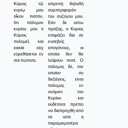
Κύριος τῷ
απρεπή δηλαδή
κυρίῳ μου
συμπεριφοράν
οἶκον πιστόν,
του συζύγου μου.
ὅτι πόλεμον
Εάν δε ούτω
κυρίου μου ὁ
πράξης, ο Κυριος
Κύριος
ετοιμάζει δια σε
πολεμεῖ, καὶ
ευσεβείς
κακία οὐχ
απογόνους, οι
εὑρεθήσεται ἐν
οποίοι δεν θα
σοὶ πώποτε.
λείψουν ποτέ. Ο
πόλεμος δέ, τον
οποίον συ
διεξάγεις, είναι
πόλεμος εν
ονόματι του
Κυρίου και
ουδέποτε πρέπει
να διαπραχθή από
σε ούτε η
παραμικροτέρα