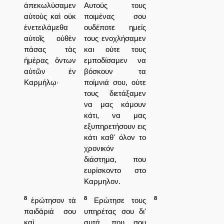
ἀπεκωλύσαμεν
Αυτούς τους
αὐτοὺς καὶ οὐκ
ποιμένας σου
ἐνετειλάμεθα
ουδέποτε ημείς
αὐτοῖς οὐθὲν
τους ενοχλήσαμεν
πάσας τὰς
και ούτε τους
ἡμέρας ὄντων
εμποδίσαμεν να
αὐτῶν ἐν
βόσκουν τα
Καρμήλῳ·
ποίμνιά σου, ούτε
τους διετάξαμεν
να μας κάμουν
κάτι, να μας
εξυπηρετήσουν εις
κάτι καθ' όλον το
χρονικόν
διάστημα, που
ευρίσκοντο στο
Καρμηλον.
8
8
8
ἐρώτησον τὰ
Ερώτησε τους
παιδάριά σου
υπηρέτας σου δι'
καὶ
αυτά, που σου