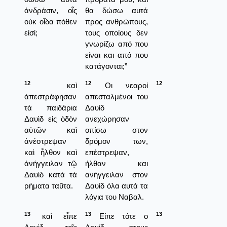
ἀνδράσιν, οἷς
θα δώσω αυτά
οὐκ οἶδα πόθεν
προς ανθρώπους,
εἰσί;
τους οποίους δεν
γνωρίζω από που
είναι και από που
κατάγονται;”
12
12
12
καὶ
Οι νεαροί
ἀπεστράφησαν
απεσταλμένοι του
τὰ παιδάρια
Δαυίδ
Δαυὶδ εἰς ὁδὸν
ανεχώρησαν
αὐτῶν καὶ
οπίσω στον
ἀνέστρεψαν
δρόμον των,
καὶ ἦλθον καὶ
επέστρεψαν,
ἀνήγγειλαν τῷ
ήλθαν και
Δαυὶδ κατὰ τὰ
ανήγγειλαν στον
ρήματα ταῦτα.
Δαυίδ όλα αυτά τα
λόγια του Ναβαλ.
13
13
13
καὶ εἶπε
Είπε τότε ο