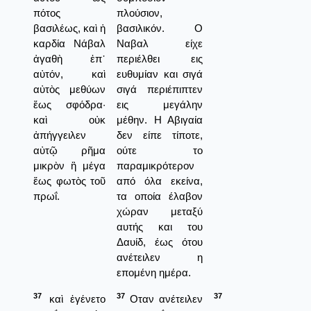
πότος
πλούσιον,
βασιλέως, καὶ ἡ
βασιλικόν. Ο
καρδία Νάβαλ
Ναβαλ είχε
ἀγαθὴ ἐπ᾿
περιέλθει εις
αὐτόν, καὶ
ευθυμίαν και σιγά
αὐτὸς μεθύων
σιγά περιέπιπτεν
ἕως σφόδρα·
εις μεγάλην
καὶ οὐκ
μέθην. Η Αβιγαία
ἀπήγγειλεν
δεν είπε τίποτε,
αὐτῷ ρῆμα
ούτε το
μικρὸν ἢ μέγα
παραμικρότερον
ἕως φωτὸς τοῦ
από όλα εκείνα,
πρωΐ.
τα οποία έλαβον
χώραν μεταξύ
αυτής και του
Δαυίδ, έως ότου
ανέτειλεν η
επομένη ημέρα.
37
37
37
καὶ ἐγένετο
Οταν ανέτειλεν