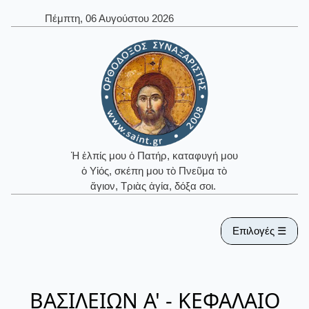
Πέμπτη, 06 Αυγούστου 2026
Ἡ ἐλπίς μου ὁ Πατήρ, καταφυγή μου
ὁ Υἱός, σκέπη μου τὸ Πνεῦμα τὸ
ἅγιον, Τριὰς ἁγία, δόξα σοι.
Επιλογές ☰
ΒΑΣΙΛΕΙΩΝ Α' - ΚΕΦΑΛΑΙΟ