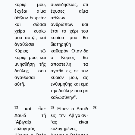
κυρίῳ μου,
συνειδήσεως, ότι
ἐκχέαι αἷμα
έχυσες αίμα
ἀθῷον δωρεὰν
αθώων
καὶ σῶσαι
ανθρώπων και
χεῖρα κυρίῳ
έτσι το χέρι του
μου αὐτῷ, καὶ
κυρίου μου θα
ἀγαθώσει
διατηρηθή
Κύριος τῷ
καθαρόν. Οταν δε
κυρίῳ μου, καὶ
ο Κυριος θα
μνησθήσῃ τῆς
αποστείλη τα
δούλης σου
αγαθά εις σε τον
ἀγαθῶσαι
κύριόν μου, ας
αὐτῇ.
ενθυμηθής και εμέ
την δούλην σου με
καλωσύνην”.
32
32
32
καὶ εἶπε
Είπεν ο Δαυίδ
Δαυὶδ τῇ
εις την Αβιγαίαν·
᾿Αβιγαίᾳ·
“ας είναι
εὐλογητὸς
ευλογημένος