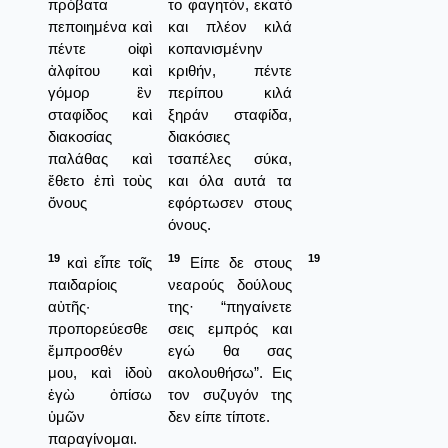
πρόβατα
το φαγητόν, εκατό
πεποιημένα καὶ
και πλέον κιλά
πέντε οἰφὶ
κοπανισμένην
ἀλφίτου καὶ
κριθήν, πέντε
γόμορ ἓν
περίπου κιλά
σταφίδος καὶ
ξηράν σταφίδα,
διακοσίας
διακόσιες
παλάθας καὶ
τσαπέλες σύκα,
ἔθετο ἐπὶ τοὺς
και όλα αυτά τα
ὄνους
εφόρτωσεν στους
όνους.
19
19
19
καὶ εἶπε τοῖς
Είπε δε στους
παιδαρίοις
νεαρούς δούλους
αὐτῆς·
της· “πηγαίνετε
προπορεύεσθε
σεις εμπρός και
ἔμπροσθέν
εγώ θα σας
μου, καὶ ἰδοὺ
ακολουθήσω”. Εις
ἐγὼ ὀπίσω
τον συζυγόν της
ὑμῶν
δεν είπε τίποτε.
παραγίνομαι.