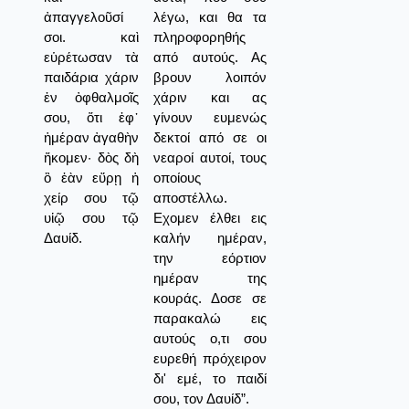
ἀπαγγελοῦσί
λέγω, και θα τα
σοι. καὶ
πληροφορηθής
εὑρέτωσαν τὰ
από αυτούς. Ας
παιδάρια χάριν
βρουν λοιπόν
ἐν ὀφθαλμοῖς
χάριν και ας
σου, ὅτι ἐφ᾿
γίνουν ευμενώς
ἡμέραν ἀγαθὴν
δεκτοί από σε οι
ἥκομεν· δὸς δὴ
νεαροί αυτοί, τους
ὃ ἐὰν εὕρῃ ἡ
οποίους
χείρ σου τῷ
αποστέλλω.
υἱῷ σου τῷ
Εχομεν έλθει εις
Δαυίδ.
καλήν ημέραν,
την εόρτιον
ημέραν της
κουράς. Δοσε σε
παρακαλώ εις
αυτούς ο,τι σου
ευρεθή πρόχειρον
δι' εμέ, το παιδί
σου, τον Δαυίδ”.