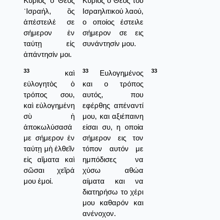
Κύριος ὁ Θεὸς
Κυριος ο Θεός του
᾿Ισραήλ, ὃς
Ισραηλιτικού λαού,
ἀπέστειλέ σε
ο οποίος έστειλε
σήμερον ἐν
σήμερον σε εις
ταύτῃ εἰς
συνάντησίν μου.
ἀπάντησίν μοι.
33
33
33
καὶ
Ευλογημένος
εὐλογητὸς ὁ
και ο τρόπος
τρόπος σου,
αυτός, που
καὶ εὐλογημένη
εφέρθης απέναντί
σὺ ἡ
μου, και αξιέπαινη
ἀποκωλύσασά
είσαι συ, η οποία
με σήμερον ἐν
σήμερον εις τον
ταύτῃ μὴ ἐλθεῖν
τόπον αυτόν με
εἰς αἵματα καὶ
ημπόδισες να
σῶσαι χεῖρά
χύσω αθώα
μου ἐμοί.
αίματα και να
διατηρήσω το χέρι
μου καθαρόν και
ανένοχον.