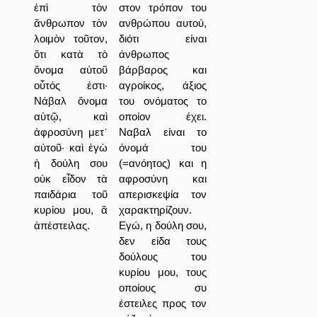
ἐπὶ τὸν
στον τρόπον του
ἄνθρωπον τὸν
ανθρώπου αυτού,
λοιμὸν τοῦτον,
διότι είναι
ὅτι κατὰ τὸ
άνθρωπος
ὄνομα αὐτοῦ
βάρβαρος και
οὗτός ἐστι·
αγροίκος, άξιος
Νάβαλ ὄνομα
του ονόματος το
αὐτῷ, καὶ
οποίον έχει.
ἀφροσύνη μετ᾿
Ναβαλ είναι το
αὐτοῦ· καὶ ἐγὼ
όνομά του
ἡ δούλη σου
(=ανόητος) και η
οὐκ εἶδον τὰ
αφροσύνη και
παιδάρια τοῦ
απερισκεψία τον
κυρίου μου, ἃ
χαρακτηρίζουν.
ἀπέστειλας.
Εγώ, η δούλη σου,
δεν είδα τους
δούλους του
κυρίου μου, τους
οποίους συ
έστειλες προς τον