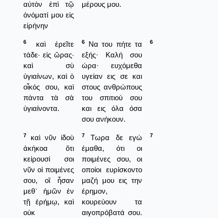
αὐτὸν ἐπὶ τῷ
μέρους μου.
ὀνόματί μου εἰς
εἰρήνην
6
6
6
καὶ ἐρεῖτε
Να του πήτε τα
τάδε· εἰς ὥρας·
εξής· Καλή σου
καὶ σὺ
ώρα· ευχόμεθα
ὑγιαίνων, καὶ ὁ
υγείαν εις σε και
οἶκός σου, καὶ
στους ανθρώπους
πάντα τὰ σὰ
του σπιτιού σου
ὑγιαίνοντα.
και εις όλα όσα
σου ανήκουν.
7
7
7
καὶ νῦν ἰδοὺ
Τωρα δε εγώ
ἀκήκοα ὅτι
έμαθα, ότι οι
κείρουσί σοι
ποιμένες σου, οι
νῦν οἱ ποιμένες
οποίοι ευρίσκοντο
σου, οἳ ἦσαν
μαζή μου εις την
μεθ᾿ ἡμῶν ἐν
έρημον,
τῇ ἐρήμῳ, καὶ
κουρεύουν τα
οὐκ
αιγοπρόβατά σου.