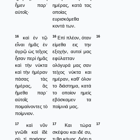
ἦμεν παρ᾿
ημέρας, κατά τας
αὐτοῖς·
οποίας
ευρισκόμεθα
κοντά των.
16
16
16
καὶ ἐν τῷ
Επί πλέον, όταν
εἶναι ἡμᾶς ἐν
είμεθα εις την
ἀγρῷ ὡς τεῖχος
εξοχήν, αυτοί μας
ἦσαν περὶ ἡμᾶς
εφύλατταν
καὶ τὴν νύκτα
ολόγυρά μας σαν
καὶ τὴν ἡμέραν
τείχος νύκτα και
πάσας τὰς
ημέραν, καθ' όλον
ἡμέρας, ἃς
το διάστημα, κατά
ἤμεθα παρ᾿
το οποίον ημείς
αὐτοῖς
εβόσκαμεν τα
ποιμαίνοντες τὸ
ποίμνιά μας.
ποίμνιον.
17
17
17
καὶ νῦν
Και τώρα
γνῶθι καὶ ἰδὲ
σκέψου και ιδέ συ,
σὺ τί ποιήσεις,
τι θα κάμης. Διότι η