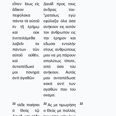
εἶπεν· ἴσως εἰς
Δαυίδ προς τους
ἄδικον
άνδρας του·
πεφύλακα
“ματαίως εγώ
πάντα τὰ αὐτοῦ
εφύλαξα όλα όσα
ἐν τῇ ἐρήμῳ
ανήκουν εις αυτόν
καὶ οὐκ
τον άνθρωπον εις
ἐνετειλάμεθα
την έρημον και
λαβεῖν ἐκ
εδωσα εντολήν
πάντων τῶν
στους ανθρώπους
αὐτοῦ οὐθέν,
μου να μη πάρουν
καὶ
απολύτως τίποτε,
ἀνταπέδωκέ
από όσα του
μοι πονηρὰ
ανήκουν. Αυτός
ἀντὶ ἀγαθῶν·
μου ανταπέδωσε
κακά αντί των
αγαθών που του
εκαμα.
22
22
22
τάδε ποιήσαι
Ας με τιμωρήση
ὁ Θεὸς τῷ
ο Θεός με πολλάς