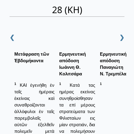
28 (ΚΗ)
❮
❯
Μετάφραση τῶν
Ερμηνευτική
Ερμηνευτική
Ἑβδομήκοντα
απόδοση
απόδοση
Ιωάννη Θ.
Παναγιώτη
Κολιτσάρα
Ν. Τρεμπέλα
1
1
1
ΚΑΙ ἐγενήθη ἐν
Κατά τας
ταῖς ἡμέραις
ημέρας εκείνας
ἐκείναις καὶ
συνηθροίσθησαν
συναθροίζονται
τα επί μέρους
ἀλλόφυλοι ἐν ταῖς
στρατεύματα των
παρεμβολαῖς
Φιλισταίων εις
αὐτῶν ἐξελθεῖν
μίαν στρατιάν, δια
πολεμεῖν μετὰ
να πολεμήσουν