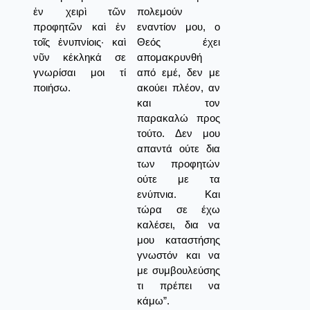
ἐν χειρὶ τῶν
πολεμούν
προφητῶν καὶ ἐν
εναντίον μου, ο
τοῖς ἐνυπνίοις· καὶ
Θεός έχει
νῦν κέκληκά σε
απομακρυνθή
γνωρίσαι μοι τί
από εμέ, δεν με
ποιήσω.
ακούει πλέον, αν
και τον
παρακαλώ προς
τούτο. Δεν μου
απαντά ούτε δια
των προφητών
ούτε με τα
ενύπνια. Και
τώρα σε έχω
καλέσει, δια να
μου καταστήσης
γνωστόν και να
με συμβουλεύσης
τι πρέπει να
κάμω”.