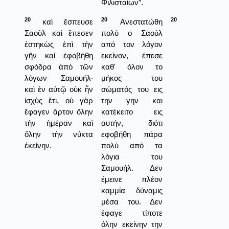
Φιλισταίων”.
20
20
20
καὶ ἔσπευσε
Ανεστατώθη
Σαοὺλ καὶ ἔπεσεν
πολύ ο Σαούλ
ἑστηκὼς ἐπὶ τὴν
από τον λόγον
γῆν καὶ ἐφοβήθη
εκείνον, έπεσε
σφόδρα ἀπὸ τῶν
καθ' όλον το
λόγων Σαμουήλ·
μήκος του
καὶ ἐν αὐτῷ οὐκ ἦν
σώματός του εις
ἰσχὺς ἔτι, οὐ γὰρ
την γην και
ἔφαγεν ἄρτον ὅλην
κατέκειτο εις
τὴν ἡμέραν καὶ
αυτήν, διότι
ὅλην τὴν νύκτα
εφοβήθη πάρα
ἐκείνην.
πολύ από τα
λόγια του
Σαμουήλ. Δεν
έμεινε πλέον
καμμία δύναμις
μέσα του. Δεν
έφαγε τίποτε
όλην εκείνην την