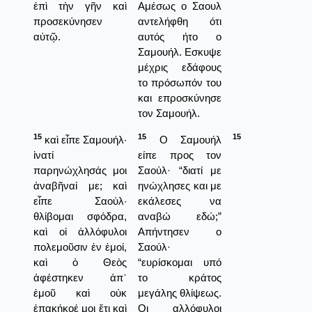
ἐπὶ τὴν γῆν καὶ
Αμέσως ο Σαουλ
προσεκύνησεν
αντελήφθη ότι
αὐτῷ.
αυτός ήτο ο
Σαμουήλ. Εσκυψε
μέχρις εδάφους
το πρόσωπόν του
και επροσκύνησε
τον Σαμουήλ.
15
15
15
καὶ εἶπε Σαμουήλ·
Ο Σαμουήλ
ἱνατί
είπε προς τον
παρηνώχλησάς μοι
Σαούλ· “διατί με
ἀναβῆναί με; καὶ
ηνώχλησες και με
εἶπε Σαούλ·
εκάλεσες να
θλίβομαι σφόδρα,
αναβώ εδώ;”
καὶ οἱ ἀλλόφυλοι
Απήντησεν ο
πολεμοῦσιν ἐν ἐμοί,
Σαούλ·
καὶ ὁ Θεὸς
“ευρίσκομαι υπό
ἀφέστηκεν ἀπ᾿
το κράτος
ἐμοῦ καὶ οὐκ
μεγάλης θλίψεως.
ἐπακήκοέ μοι ἔτι καὶ
Οι αλλόφυλοι