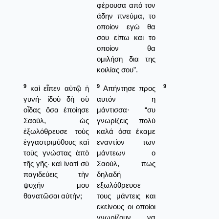
φέρουσα από τον
άδην πνεύμα, το
οποίον εγώ θα
σου είπω και το
οποίον θα
ομιλήση δια της
κοιλίας σου”.
9
9
9
καὶ εἶπεν αὐτῷ ἡ
Απήντησε προς
γυνή· ἰδοὺ δὴ σὺ
αυτόν η
οἶδας ὅσα ἐποίησε
μάντισσα· “συ
Σαούλ, ὡς
γνωρίζεις πολύ
ἐξωλόθρευσε τοὺς
καλά όσα έκαμε
ἐγγαστριμύθους καὶ
εναντίον των
τοὺς γνώστας ἀπὸ
μάντεων ο
τῆς γῆς· καὶ ἱνατί σὺ
Σαούλ, πως
παγιδεύεις τὴν
δηλαδή
ψυχήν μου
εξωλόθρευσε
θανατῶσαι αὐτήν;
τους μάντεις και
εκείνους οι οποίοι
γνωρίζουν να