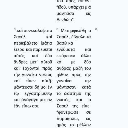
του προς αυτόν·
“ιδού, υπάρχει μία
μάντισσα εις
Αενδώρ”.
8
8
8
καὶ συνεκαλύψατο
Μετημφιέσθη ο
Σαοὺλ καὶ
Σαούλ, έβγαλε τα
περιεβάλετο ἱμάτια
βασιλικά
ἕτερα καὶ πορεύεται
ενδύματα και
αὐτὸς καὶ δύο
εφόρεσεν άλλα
ἄνδρες μετ᾿ αὐτοῦ
και με δύο
καὶ ἔρχονται πρὸς
άνδρας μαζή του
τὴν γυναῖκα νυκτὸς
ήλθον προς την
καὶ εἶπεν αὐτῇ·
γυναίκα την
μάντευσαι δή μοι ἐν
μάντισσαν κατά
τῷ ἐγγαστριμύθῳ
το διάστημα της
καὶ ἀνάγαγέ μοι ὃν
νυκτός και ο
ἐὰν εἴπω σοι.
Σαουλ της είπε·
“φανέρωσε σε
παρακαλώ, εις
ημάς το μέλλον