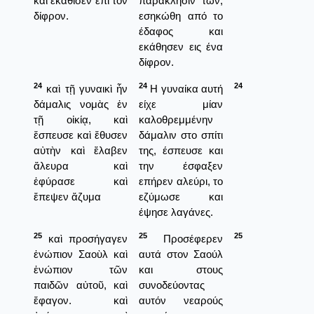
καί ἐκάθισεν ἐπὶ τὸν
παράκλησίν των,
δίφρον.
εσηκώθη από το
έδαφος και
εκάθησεν εις ένα
δίφρον.
24
24
24
καὶ τῇ γυναικὶ ἦν
Η γυναίκα αυτή
δάμαλις νομὰς ἐν
είχε μίαν
τῇ οἰκίᾳ, καὶ
καλοθρεμμένην
ἔσπευσε καὶ ἔθυσεν
δάμαλιν στο σπίτι
αὐτὴν καὶ ἔλαβεν
της, έσπευσε και
ἄλευρα καὶ
την έσφαξεν
ἐφύρασε καὶ
επήρεν αλεύρι, το
ἔπεψεν ἄζυμα
εζύμωσε και
έψησε λαγάνες.
25
25
25
καὶ προσήγαγεν
Προσέφερεν
ἐνώπιον Σαοὺλ καὶ
αυτά στον Σαούλ
ἐνώπιον τῶν
και στους
παιδῶν αὐτοῦ, καὶ
συνοδεύοντας
ἔφαγον. καὶ
αυτόν νεαρούς