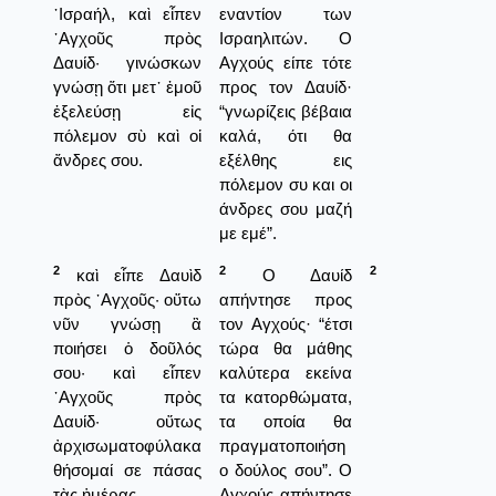
᾿Ισραήλ, καὶ εἶπεν
εναντίον των
᾿Αγχοῦς πρὸς
Ισραηλιτών. Ο
Δαυίδ· γινώσκων
Αγχούς είπε τότε
γνώσῃ ὅτι μετ᾿ ἐμοῦ
προς τον Δαυίδ·
ἐξελεύσῃ εἰς
“γνωρίζεις βέβαια
πόλεμον σὺ καὶ οἱ
καλά, ότι θα
ἄνδρες σου.
εξέλθης εις
πόλεμον συ και οι
άνδρες σου μαζή
με εμέ”.
2
2
2
καὶ εἶπε Δαυὶδ
Ο Δαυίδ
πρὸς ᾿Αγχοῦς· οὕτω
απήντησε προς
νῦν γνώσῃ ἃ
τον Αγχούς· “έτσι
ποιήσει ὁ δοῦλός
τώρα θα μάθης
σου· καὶ εἶπεν
καλύτερα εκείνα
᾿Αγχοῦς πρὸς
τα κατορθώματα,
Δαυίδ· οὕτως
τα οποία θα
ἀρχισωματοφύλακα
πραγματοποιήση
θήσομαί σε πάσας
ο δούλος σου”. Ο
τὰς ἡμέρας.
Αγχούς απήντησε