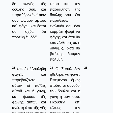
δὴ φωνῆς τῆς
τώρα και την
δούλης σου, καὶ
παράκλησιν της
παραθήσω ἐνώπιόν
δούλης σου· Θα
σου ψωμὸν ἄρτου,
παραθέσω
καὶ φάγε, καὶ ἔσται
ενώπιόν σου ένα
σοι ἰσχύς, ὅτι
κομμάτι ψωμί να
πορεύῃ ἐν ὁδῷ.
φάγης και έτσι θα
επανέλθη εις σε η
δύναμις, διότι θα
βαδίσης δρόμον
πολύν”.
23
23
23
καὶ οὐκ ἐβουλήθη
Ο Σαούλ δεν
φαγεῖν· καὶ
ηθέλησε να φάγη.
παρεβιάζοντο
Επέμεναν όμως
αὐτὸν οἱ παῖδες
στούτο οι συνοδοί
αὐτοῦ καὶ ἡ γυνή,
του δούλοι και η
καὶ ἤκουσε τῆς
γυνή η μάντισσα.
φωνῆς αὐτῶν καὶ
Ηκουσεν επί
ἀνέστη ἀπὸ τῆς γῆς
τέλους την