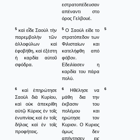
εστρατοπέδευσαν
απέναντι στο
όρος Γελβουέ.
5
5
5
καὶ εἶδε Σαοὺλ τὴν
Ο Σαούλ είδε το
παρεμβολὴν τῶν
στρατόπεδον των
ἀλλοφύλων καὶ
Φιλισταίων και
ἐφοβήθη, καὶ ἐξέστη
κατελήφθη από
ἡ καρδία αὐτοῦ
φόβον.
σφόδρα.
Εδειλίασεν η
καρδία του πάρα
πολύ.
6
6
6
καὶ ἐπηρώτησε
Ηθέλησε να
Σαοὺλ διὰ Κυρίου,
μάθη δια την
καὶ οὐκ ἀπεκρίθη
έκβασιν του
αὐτῷ Κύριος ἐν τοῖς
πολέμου και
ἐνυπνίοις καὶ ἐν τοῖς
ηρώτησε τον
δήλοις καὶ ἐν τοῖς
Κυριον. Ο Κυριος
προφήταις.
όμως δεν
απήντησεν εις