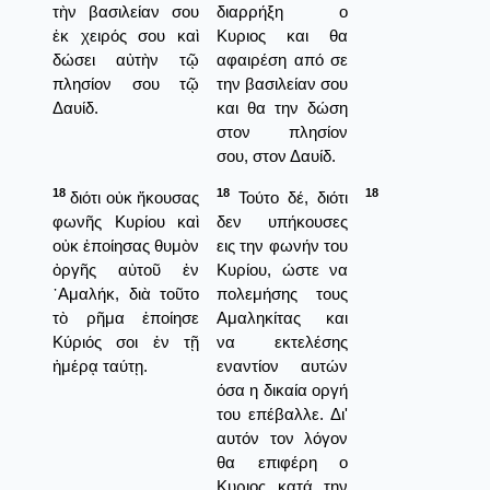
τὴν βασιλείαν σου
διαρρήξη ο
ἐκ χειρός σου καὶ
Κυριος και θα
δώσει αὐτὴν τῷ
αφαιρέση από σε
πλησίον σου τῷ
την βασιλείαν σου
Δαυίδ.
και θα την δώση
στον πλησίον
σου, στον Δαυίδ.
18
18
18
διότι οὐκ ἤκουσας
Τούτο δέ, διότι
φωνῆς Κυρίου καὶ
δεν υπήκουσες
οὐκ ἐποίησας θυμὸν
εις την φωνήν του
ὀργῆς αὐτοῦ ἐν
Κυρίου, ώστε να
᾿Αμαλήκ, διὰ τοῦτο
πολεμήσης τους
τὸ ρῆμα ἐποίησε
Αμαληκίτας και
Κύριός σοι ἐν τῇ
να εκτελέσης
ἡμέρᾳ ταύτῃ.
εναντίον αυτών
όσα η δικαία οργή
του επέβαλλε. Δι'
αυτόν τον λόγον
θα επιφέρη ο
Κυριος κατά την