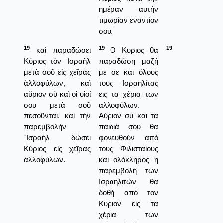
ημέραν αυτήν
τιμωρίαν εναντίον
σου.
19
19
19
καὶ παραδώσει
Ο Κυριος θα
Κύριος τὸν ᾿Ισραὴλ
παραδώση μαζή
μετὰ σοῦ εἰς χεῖρας
με σε και όλους
ἀλλοφύλων, καὶ
τους Ισραηλίτας
αὔριον σὺ καὶ οἱ υἱοί
εις τα χέρια των
σου μετὰ σοῦ
αλλοφύλων.
πεσοῦνται, καὶ τὴν
Αύριον συ και τα
παρεμβολὴν
παιδιά σου θα
᾿Ισραὴλ δώσει
φονευθούν από
Κύριος εἰς χεῖρας
τους Φιλισταίους
ἀλλοφύλων.
και ολόκληρος η
παρεμβολή των
Ισραηλιτών θα
δοθή από τον
Κυριον εις τα
χέρια των