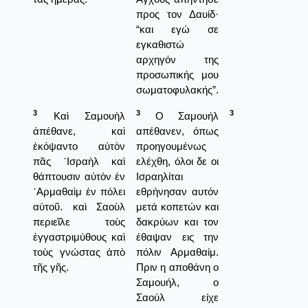
προς τον Δαυίδ·
“και εγώ σε
εγκαθιστώ
αρχηγόν της
προσωπικής μου
σωματοφυλακής”.
3
3
3
Καὶ Σαμουὴλ
Ο Σαμουήλ
ἀπέθανε, καὶ
απέθανεν, όπως
ἐκόψαντο αὐτὸν
προηγουμένως
πᾶς ᾿Ισραὴλ καὶ
ελέχθη, όλοι δε οι
θάπτουσιν αὐτὸν ἐν
Ισραηλίται
᾿Αρμαθαὶμ ἐν πόλει
εθρήνησαν αυτόν
αὐτοῦ. καὶ Σαοὺλ
μετά κοπετών και
περιεῖλε τοὺς
δακρύων και τον
ἐγγαστριμύθους καὶ
έθαψαν εις την
τοὺς γνώστας ἀπὸ
πόλιν Αρμαθαίμ.
τῆς γῆς.
Πριν η αποθάνη ο
Σαμουήλ, ο
Σαούλ είχε