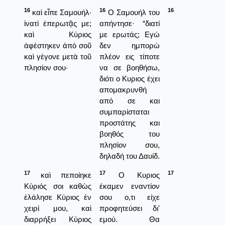
16
16
16
καὶ εἶπε Σαμουήλ·
Ο Σαμουήλ του
ἱνατί ἐπερωτᾷς με;
απήντησε· “διατί
καὶ Κύριος
με ερωτάς; Εγώ
ἀφέστηκεν ἀπὸ σοῦ
δεν ημπορώ
καὶ γέγονε μετὰ τοῦ
πλέον εις τίποτε
πλησίον σου·
να σε βοηθήσω,
διότι ο Κυριος έχει
απομακρυνθή
από σε και
συμπαρίσταται
προστάτης και
βοηθός του
πλησίον σου,
δηλαδή του Δαυίδ.
17
17
17
καὶ πεποίηκε
Ο Κυριος
Κύριός σοι καθὼς
έκαμεν εναντίον
ἐλάλησε Κύριος ἐν
σου ο,τι είχε
χειρί μου, καὶ
προφητεύσει δι'
διαρρήξει Κύριος
εμού. Θα