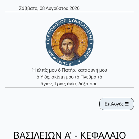
Σάββατο, 08 Αυγούστου 2026
Ἡ ἐλπίς μου ὁ Πατήρ, καταφυγή μου
ὁ Υἱός, σκέπη μου τὸ Πνεῦμα τὸ
ἅγιον, Τριὰς ἁγία, δόξα σοι.
Επιλογές ☰
ΒΑΣΙΛΕΙΩΝ Α' - ΚΕΦΑΛΑΙΟ