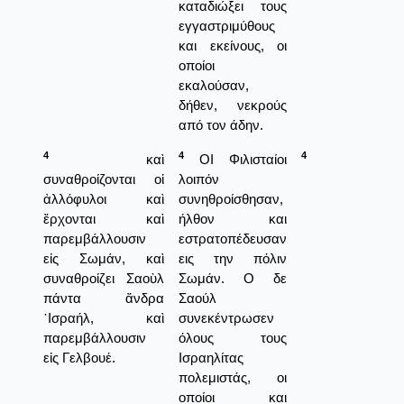
καταδιώξει τους
εγγαστριμύθους
και εκείνους, οι
οποίοι
εκαλούσαν,
δήθεν, νεκρούς
από τον άδην.
4
4
4
καὶ
ΟΙ Φιλισταίοι
συναθροίζονται οἱ
λοιπόν
ἀλλόφυλοι καὶ
συνηθροίσθησαν,
ἔρχονται καὶ
ήλθον και
παρεμβάλλουσιν
εστρατοπέδευσαν
εἰς Σωμάν, καὶ
εις την πόλιν
συναθροίζει Σαοὺλ
Σωμάν. Ο δε
πάντα ἄνδρα
Σαούλ
᾿Ισραήλ, καὶ
συνεκέντρωσεν
παρεμβάλλουσιν
όλους τους
εἰς Γελβουέ.
Ισραηλίτας
πολεμιστάς, οι
οποίοι και