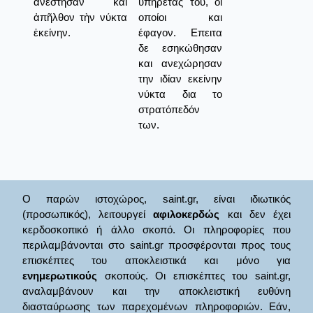
ἀνέστησαν καὶ
υπηρέτας του, οι
ἀπῆλθον τὴν νύκτα
οποίοι και
ἐκείνην.
έφαγον. Επειτα
δε εσηκώθησαν
και ανεχώρησαν
την ιδίαν εκείνην
νύκτα δια το
στρατόπεδόν
των.
Ο παρών ιστοχώρος, saint.gr, είναι ιδιωτικός
(προσωπικός), λειτουργεί
αφιλοκερδώς
και δεν έχει
κερδοσκοπικό ή άλλο σκοπό. Οι πληροφορίες που
περιλαμβάνονται στο saint.gr προσφέρονται προς τους
επισκέπτες του αποκλειστικά και μόνο για
ενημερωτικούς
σκοπούς. Οι επισκέπτες του saint.gr,
αναλαμβάνουν και την αποκλειστική ευθύνη
διασταύρωσης των παρεχομένων πληροφοριών. Εάν,