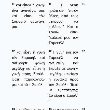
11
11
11
καὶ εἶπεν ἡ γυνή·
Η γυνή
τίνα ἀναγάγω σοι;
ηρώτησε· “ποιόν
καὶ εἶπε· τὸν
θέλεις από τους
Σαμουὴλ ἀνάγαγέ
νεκρούς να
μοι.
καλέσω;” Και ο
Σαουλ είπε·
“κάλεσέ μου τον
Σαμουήλ”.
12
12
12
καὶ εἶδεν ἡ γυνὴ
Η γυνή είδε τον
τὸν Σαμουὴλ καὶ
Σαμουήλ να
ἀνεβόησε φωνῇ
ανεβαίνη και
μεγάλῃ· καὶ εἶπεν ἡ
έκραξε με φωνήν
γυνὴ πρὸς Σαούλ·
μεγάλην και είπεν
ἱνατί παρελογίσω
η γυναίκα προς
με; καὶ σὺ εἶ Σαούλ.
τον Σαούλ· “διατί
με εξηπάτησες;
Συ είσαι ο Σαούλ”
!
13
13
13