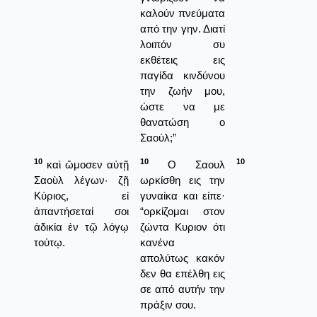
καλούν πνεύματα
από την γην. Διατί
λοιπόν συ
εκθέτεις εις
παγίδα κινδύνου
την ζωήν μου,
ώστε να με
θανατώση ο
Σαούλ;”
10
10
10
καὶ ὤμοσεν αὐτῇ
Ο Σαουλ
Σαοὺλ λέγων· ζῇ
ωρκίσθη εις την
Κύριος, εἰ
γυναίκα και είπε·
ἀπαντήσεταί σοι
“ορκίζομαι στον
ἀδικία ἐν τῷ λόγῳ
ζώντα Κυριον ότι
τούτῳ.
κανένα
απολύτως κακόν
δεν θα επέλθη εις
σε από αυτήν την
πράξιν σου.