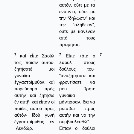
αυτόν, ούτε με τα
ενύπνια, ούτε με
την “δήλωσιν” και
την “αλήθειαν”,
ούτε με κανέναν
από τους
προφήτας.
7
7
7
καὶ εἶπε Σαοὺλ
Είπε τότε ο
τοῖς παισὶν αὐτοῦ·
Σαούλ στους
ζητήσατέ μοι
δούλους του·
γυναῖκα
“αναζητήσατε και
ἐγγαστρίμυθον, καὶ
φροντίσατε να
πορεύσομαι πρὸς
μου βρήτε
αὐτὴν καὶ ζητήσω
γυναίκα
ἐν αὐτῇ· καὶ εἶπαν οἱ
μάντισσαν, δια να
παῖδες αὐτοῦ πρὸς
μεταβώ προς
αὐτόν· ἰδοὺ γυνὴ
αυτήν και να την
ἐγγαστρίμυθος ἐν
συμβουλευθώ”.
᾿Αενδώρ.
Είπαν οι δούλοι