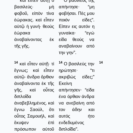
καὶ εἶπεν αὐτῇ ὁ
Ο βασιλεύς της
βασιλεύς· μὴ
απήντησε· “μη
φοβοῦ, εἰπὸν τίνα
φοβήσαι. Πές μου
ἑώρακας. καὶ εἶπεν
ποιόν είδες”.
αὐτῷ ἡ γυνή· θεοὺς
Είπεν εις αυτόν η
ἑώρακα
γυναίκα· “εγώ
ἀναβαίνοντας ἐκ
είδα θεούς να
τῆς γῆς.
αναβαίνουν από
την γην”.
14
14
14
καὶ εἶπεν αὐτῇ· τί
Ο βασιλεύς την
ἔγνως; καὶ εἶπεν
ηρώτησε· “τι
αὐτῷ· ἄνδρα ὄρθιον
ακριβώς είδες;”
ἀναβαίνοντα ἐκ τῆς
Εκείνη
γῆς, καὶ οὗτος
απήντησεν· “είδα
διπλοΐδα
ένα όρθιον άνδρα
ἀναβεβλημένος. καὶ
να ανεβαίνη από
ἔγνω Σαούλ, ὅτι
τον άδην και
οὗτος Σαμουήλ, καὶ
αυτός ήτο
ἔκυψεν ἐπὶ
ενδεδυμένος
πρόσωπον αὐτοῦ
διπλοΐδα”.