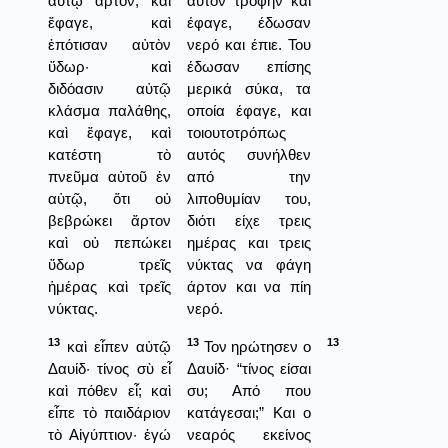
αὐτῷ ἄρτον, καὶ
αυτόν τροφήν και
ἔφαγε, καὶ
έφαγε, έδωσαν
ἐπότισαν αὐτὸν
νερό και έπιε. Του
ὕδωρ· καὶ
έδωσαν επίσης
διδόασιν αὐτῷ
μερικά σύκα, τα
κλάσμα παλάθης,
οποία έφαγε, και
καὶ ἔφαγε, καὶ
τοιουτοτρόπως
κατέστη τὸ
αυτός συνήλθεν
πνεῦμα αὐτοῦ ἐν
από την
αὐτῷ, ὅτι οὐ
λιποθυμίαν του,
βεβρώκει ἄρτον
διότι είχε τρεις
καὶ οὐ πεπώκει
ημέρας και τρεις
ὕδωρ τρεῖς
νύκτας να φάγη
ἡμέρας καὶ τρεῖς
άρτον και να πίη
νύκτας.
νερό.
13
13
13
καὶ εἶπεν αὐτῷ
Τον ηρώτησεν ο
Δαυίδ· τίνος σὺ εἶ
Δαυίδ· “τίνος είσαι
καὶ πόθεν εἶ; καὶ
συ; Από που
εἶπε τὸ παιδάριον
κατάγεσαι;” Και ο
τὸ Αἰγύπτιον· ἐγώ
νεαρός εκείνος