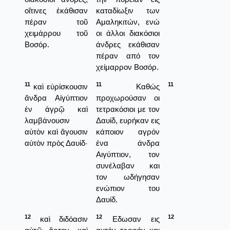
οἵτινες ἐκάθισαν
καταδίωξιν των
πέραν τοῦ
Αμαληκιτών, ενώ
χειμάρρου τοῦ
οι άλλοι διακόσιοι
Βοσόρ.
άνδρες εκάθισαν
πέραν από τον
χείμαρρον Βοσόρ.
11
11
11
καὶ εὑρίσκουσιν
Καθώς
ἄνδρα Αἰγύπτιον
προχωρούσαν οι
ἐν ἀγρῷ καὶ
τετρακόσιοι με τον
λαμβάνουσιν
Δαυίδ, ευρήκαν εις
αὐτὸν καὶ ἄγουσιν
κάποιον αγρόν
αὐτὸν πρὸς Δαυίδ·
ένα άνδρα
Αιγύπτιον, τον
συνέλαβαν και
τον ωδήγησαν
ενώπιον του
Δαυίδ.
12
12
12
καὶ διδόασιν
Εδωσαν εις