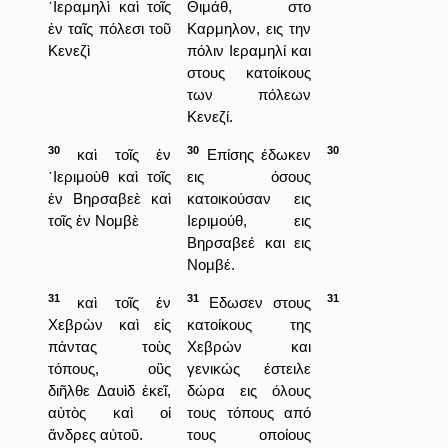
῾Ιεραμηλὶ καὶ τοῖς
Θιμάθ, στο
ἐν ταῖς πόλεσι τοῦ
Καρμηλον, εις την
Κενεζὶ
πόλιν Ιεραμηλί και
στους κατοίκους
των πόλεων
Κενεζί.
30
30
30
καὶ τοῖς ἐν
Επίσης έδωκεν
῾Ιεριμοὺθ καὶ τοῖς
εις όσους
ἐν Βηρσαβεὲ καὶ
κατοικούσαν εις
τοῖς ἐν Νομβὲ
Ιεριμούθ, εις
Βηρσαβεέ και εις
Νομβέ.
31
31
31
καὶ τοῖς ἐν
Εδωσεν στους
Χεβρὼν καὶ εἰς
κατοίκους της
πάντας τοὺς
Χεβρών και
τόπους, οὓς
γενικώς έστειλε
διῆλθε Δαυὶδ ἐκεῖ,
δώρα εις όλους
αὐτὸς καὶ οἱ
τους τόπους από
ἄνδρες αὐτοῦ.
τους οποίους