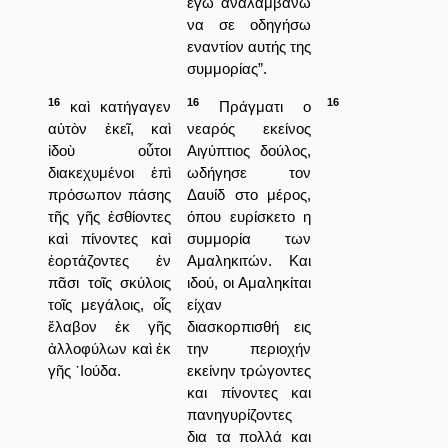
εγώ αναλαμβάνω
να σε οδηγήσω
εναντίον αυτής της
συμμορίας”.
16
16
16
καὶ κατήγαγεν
Πράγματι ο
αὐτὸν ἐκεῖ, καὶ
νεαρός εκείνος
ἰδοὺ οὗτοι
Αιγύπτιος δούλος,
διακεχυμένοι ἐπὶ
ωδήγησε τον
πρόσωπον πάσης
Δαυίδ στο μέρος,
τῆς γῆς ἐσθίοντες
όπου ευρίσκετο η
καὶ πίνοντες καὶ
συμμορία των
ἑορτάζοντες ἐν
Αμαληκιτών. Και
πᾶσι τοῖς σκύλοις
ιδού, οι Αμαληκίται
τοῖς μεγάλοις, οἷς
είχαν
ἔλαβον ἐκ γῆς
διασκορπισθή εις
ἀλλοφύλων καὶ ἐκ
την περιοχήν
γῆς ᾿Ιούδα.
εκείνην τρώγοντες
και πίνοντες και
πανηγυρίζοντες
δια τα πολλά και