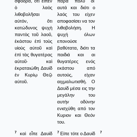
σφόδρα, ὅτι εἶπεν
πάρα πολύ δι'
ὁ λαὸς
αυτά και διότι ο
λιθοβολῆσαι
λαός του είχεν
αὐτόν, ὅτι
αποφασίσει να τον
κατώδυνος ψυχὴ
λιθοβολήση. Η
παντὸς τοῦ λαοῦ,
ψυχή όλων
ἑκάστου ἐπὶ τοὺς
επονούσε
υἱοὺς αὐτοῦ καὶ
βαθύτατα, διότι τα
ἐπὶ τὰς θυγατέρας
παιδιά και αι
αὐτοῦ· καὶ
θυγατέρες ενός
ἐκραταιώθη Δαυὶδ
εκάστου από
ἐν Κυρίῳ Θεῷ
αυτούς, είχαν
αὐτοῦ.
αιχμαλωτισθή. Ο
Δαυίδ μέσα εις την
μεγάλην του
αυτήν οδύνην
ενισχύθη από τον
Κυριον και Θεόν
του.
7
7
7
καὶ εἶπε Δαυὶδ
Είπε τότε ο Δαυίδ