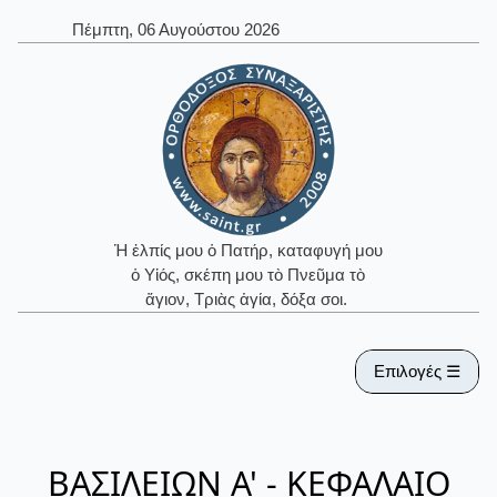
Πέμπτη, 06 Αυγούστου 2026
Ἡ ἐλπίς μου ὁ Πατήρ, καταφυγή μου
ὁ Υἱός, σκέπη μου τὸ Πνεῦμα τὸ
ἅγιον, Τριὰς ἁγία, δόξα σοι.
Επιλογές ☰
ΒΑΣΙΛΕΙΩΝ Α' - ΚΕΦΑΛΑΙΟ