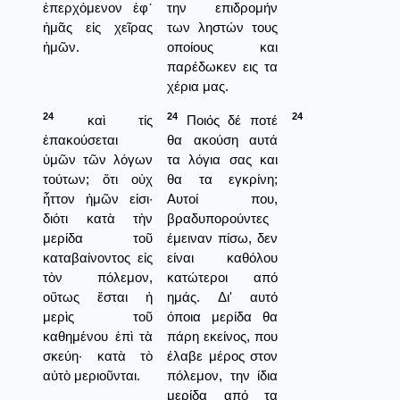
ἐπερχόμενον ἐφ᾿
την επιδρομήν
ἡμᾶς εἰς χεῖρας
των ληστών τους
ἡμῶν.
οποίους και
παρέδωκεν εις τα
χέρια μας.
24
24
24
καὶ τίς
Ποιός δέ ποτέ
ἐπακούσεται
θα ακούση αυτά
ὑμῶν τῶν λόγων
τα λόγια σας και
τούτων; ὅτι οὐχ
θα τα εγκρίνη;
ἧττον ἡμῶν εἰσι·
Αυτοί που,
διότι κατὰ τὴν
βραδυπορούντες
μερίδα τοῦ
έμειναν πίσω, δεν
καταβαίνοντος εἰς
είναι καθόλου
τὸν πόλεμον,
κατώτεροι από
οὕτως ἔσται ἡ
ημάς. Δι' αυτό
μερὶς τοῦ
όποια μερίδα θα
καθημένου ἐπὶ τὰ
πάρη εκείνος, που
σκεύη· κατὰ τὸ
έλαβε μέρος στον
αὐτὸ μεριοῦνται.
πόλεμον, την ίδια
μερίδα από τα