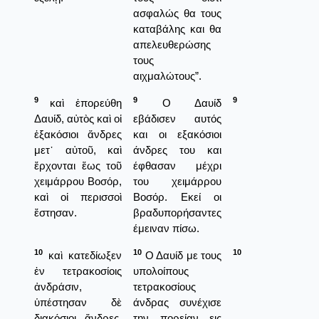
ασφαλώς θα τους
καταβάλης και θα
απελευθερώσης
τους
αιχμαλώτους”.
9
9
9
καὶ ἐπορεύθη
Ο Δαυίδ
Δαυίδ, αὐτὸς καὶ οἱ
εβάδισεν αυτός
ἑξακόσιοι ἄνδρες
και οι εξακόσιοι
μετ᾿ αὐτοῦ, καὶ
άνδρες του και
ἔρχονται ἕως τοῦ
έφθασαν μέχρι
χειμάρρου Βοσόρ,
του χειμάρρου
καὶ οἱ περισσοὶ
Βοσόρ. Εκεί οι
ἔστησαν.
βραδυπορήσαντες
έμειναν πίσω.
10
10
10
καὶ κατεδίωξεν
Ο Δαυίδ με τους
ἐν τετρακοσίοις
υπολοίπους
ἀνδράσιν,
τετρακοσίους
ὑπέστησαν δὲ
άνδρας συνέχισε
διακόσιοι ἄνδρες,
την πορείαν εις