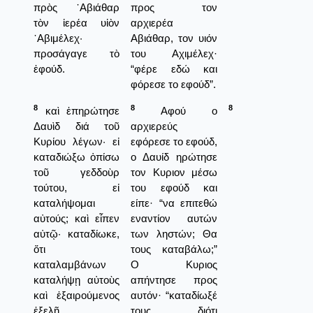
πρὸς ᾿Αβιάθαρ
προς τον
τὸν ἱερέα υἱὸν
αρχιερέα
᾿Αβιμέλεχ·
Αβιάθαρ, τον υιόν
προσάγαγε τὸ
του Αχιμέλεχ·
ἐφούδ.
“φέρε εδώ και
φόρεσε το εφούδ”.
8
8
8
καὶ ἐπηρώτησε
Αφού ο
Δαυὶδ διά τοῦ
αρχιερεύς
Κυρίου λέγων· εἰ
εφόρεσε το εφούδ,
καταδιώξω ὀπίσω
ο Δαυίδ ηρώτησε
τοῦ γεδδοὺρ
τον Κυριον μέσω
τούτου, εἰ
του εφούδ και
καταλήψομαι
είπε· “να επιτεθώ
αὐτούς; καὶ εἶπεν
εναντίον αυτών
αὐτῷ· καταδίωκε,
των ληστών; Θα
ὅτι
τους καταβάλω;”
καταλαμβάνων
Ο Κυριος
καταλήψῃ αὐτοὺς
απήντησε προς
καὶ ἐξαιρούμενος
αυτόν· “καταδίωξέ
ἐξελῇ.
τους διότι