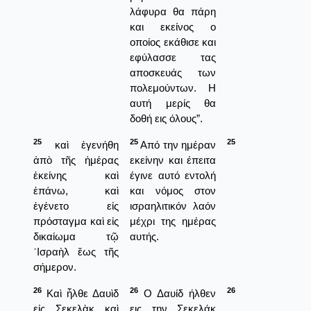
λάφυρα θα πάρη
και εκείνος ο
οποίος εκάθισε και
εφύλασσε τας
αποσκευάς των
πολεμούντων. Η
αυτή μερίς θα
δοθή εις όλους”.
25
25
25
καὶ ἐγενήθη
Από την ημέραν
ἀπὸ τῆς ἡμέρας
εκείνην και έπειτα
ἐκείνης καὶ
έγινε αυτό εντολή
ἐπάνω, καὶ
και νόμος στον
ἐγένετο εἰς
ισραηλιτικόν λαόν
πρόσταγμα καὶ εἰς
μέχρι της ημέρας
δικαίωμα τῷ
αυτής.
᾿Ισραὴλ ἕως τῆς
σήμερον.
26
26
26
Καὶ ἦλθε Δαυὶδ
Ο Δαυίδ ήλθεν
εἰς Σεκελὰκ καὶ
εις την Σεκελάκ