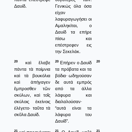
Δαυίδ.
Γενικώς όλα όσα
είχαν
λαφυραγωγήσει οι
Αμαληκίται, ο
Δαυίδ τα επήρε
πίσω και
επέστρεφεν εις
την Σεκελάκ.
20
20
20
καὶ ἔλαβε
Επήρεν ο Δαυίδ
πάντα τὰ ποίμνια
τα πρόβατα και τα
καὶ τὰ βουκόλια
βόδια· ωδηγούσαν
καὶ ἀπήγαγεν
δε αυτά εμπρός
ἔμπροσθεν τῶν
από τα άλλα
σκύλων, καὶ τοῖς
λάφυρα και
σκύλοις ἐκείνοις
διαλαλούσαν·
ἐλέγετο· ταῦτα τὰ
“αυτά είναι τα
σκῦλα Δαυίδ.
λάφυρα του
Δαυίδ”.
21
21
21