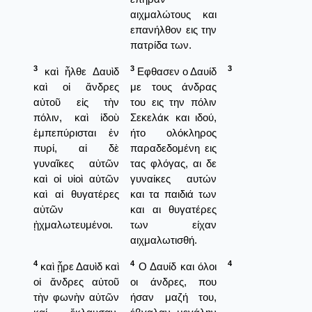
αιχμαλώτους και
επανήλθον εις την
πατρίδα των.
3
3
3
καὶ ἦλθε Δαυὶδ
Εφθασεν ο Δαυίδ
καὶ οἱ ἄνδρες
με τους άνδρας
αὐτοῦ εἰς τὴν
του εις την πόλιν
πόλιν, καὶ ἰδοὺ
Σεκελάκ και ιδού,
ἐμπεπύρισται ἐν
ήτο ολόκληρος
πυρί, αἱ δὲ
παραδεδομένη εις
γυναῖκες αὐτῶν
τας φλόγας, αι δε
καὶ οἱ υἱοὶ αὐτῶν
γυναίκες αυτών
καὶ αἱ θυγατέρες
και τα παιδιά των
αὐτῶν
και αι θυγατέρες
ᾐχμαλωτευμένοι.
των είχαν
αιχμαλωτισθή.
4
4
4
καὶ ᾖρε Δαυὶδ καὶ
Ο Δαυίδ και όλοι
οἱ ἄνδρες αὐτοῦ
οι άνδρες, που
τὴν φωνὴν αὐτῶν
ήσαν μαζή του,