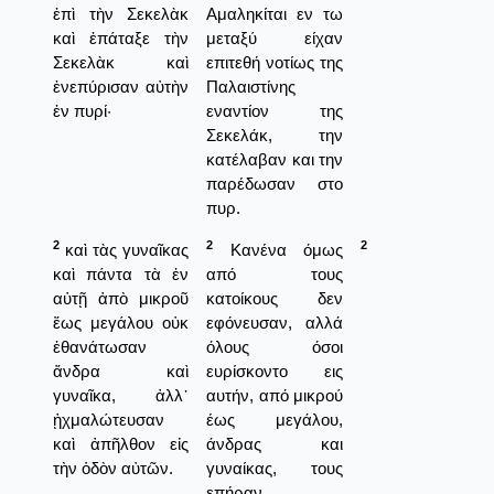
ἐπὶ τὴν Σεκελὰκ
Αμαληκίται εν τω
καὶ ἐπάταξε τὴν
μεταξύ είχαν
Σεκελὰκ καὶ
επιτεθή νοτίως της
ἐνεπύρισαν αὐτὴν
Παλαιστίνης
ἐν πυρί·
εναντίον της
Σεκελάκ, την
κατέλαβαν και την
παρέδωσαν στο
πυρ.
2
2
2
καὶ τὰς γυναῖκας
Κανένα όμως
καὶ πάντα τὰ ἐν
από τους
αὐτῇ ἀπὸ μικροῦ
κατοίκους δεν
ἕως μεγάλου οὐκ
εφόνευσαν, αλλά
ἐθανάτωσαν
όλους όσοι
ἄνδρα καὶ
ευρίσκοντο εις
γυναῖκα, ἀλλ᾿
αυτήν, από μικρού
ᾐχμαλώτευσαν
έως μεγάλου,
καὶ ἀπῆλθον εἰς
άνδρας και
τὴν ὁδὸν αὐτῶν.
γυναίκας, τους
επήραν