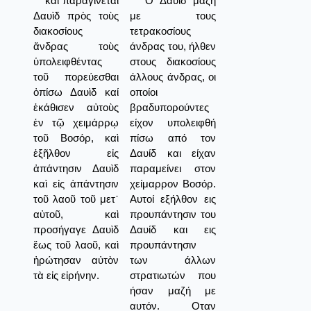
καὶ παραγίνεται
Ο Δαυίδ μαζή
Δαυὶδ πρὸς τοὺς
με τους
διακοσίους
τετρακοσίους
ἄνδρας τοὺς
άνδρας του, ήλθεν
ὑπολειφθέντας
στους διακοσίους
τοῦ πορεύεσθαι
άλλους άνδρας, οι
ὀπίσω Δαυὶδ καί
οποίοι
ἐκάθισεν αὐτοὺς
βραδυπορούντες
ἐν τῷ χειμάρρῳ
είχον υπολειφθή
τοῦ Βοσόρ, καὶ
πίσω από τον
ἐξῆλθον εἰς
Δαυίδ και είχαν
ἀπάντησιν Δαυὶδ
παραμείνει στον
καὶ εἰς ἀπάντησιν
χείμαρρον Βοσόρ.
τοῦ λαοῦ τοῦ μετ᾿
Αυτοί εξήλθον εις
αὐτοῦ, καὶ
προυπάντησιν του
προσήγαγε Δαυὶδ
Δαυίδ και εις
ἕως τοῦ λαοῦ, καὶ
προυπάντησιν
ἠρώτησαν αὐτὸν
των άλλων
τὰ εἰς εἰρήνην.
στρατιωτών που
ήσαν μαζή με
αυτόν. Οταν