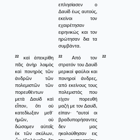
επλησίασεν ο
Δαυίδ έως αυτούς,
εκείνοι τον
εχαιρέτησαν
ειρηνικώς και τον
ηρώτησαν δια τα
συμβάντα.
22
22
22
καὶ ἀπεκρίθη
Από τον
πᾶς ἀνὴρ λοιμὸς
στρατόν του Δαυίδ
καὶ πονηρὸς τῶν
μερικοί φαύλοι και
ἀνδρῶν τῶν
πονηροί άνδρες,
πολεμιστῶν τῶν
από εκείνους τους
πορευθέντων
πολεμιστάς που
μετὰ Δαυὶδ καὶ
είχαν πορευθή
εἶπον, ὅτι οὐ
μαζή με τον Δαυίδ,
κατεδίωξαν μεθ᾿
είπαν· “αυτοί οι
ἡμῶν, οὐ
βραδυπορήσαντες
δώσομεν αὐτοῖς
δεν μας
ἐκ τῶν σκύλων,
ηκολούθησαν εις