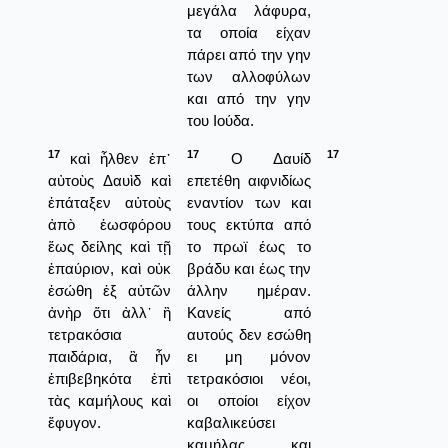
μεγάλα λάφυρα,
τα οποία είχαν
πάρει από την γην
των αλλοφύλων
και από την γην
του Ιούδα.
17
17
17
καὶ ἦλθεν ἐπ᾿
Ο Δαυίδ
αὐτοὺς Δαυὶδ καὶ
επετέθη αιφνιδίως
ἐπάταξεν αὐτοὺς
εναντίον των και
ἀπὸ ἑωσφόρου
τους εκτύπα από
ἕως δείλης καὶ τῇ
το πρωϊ έως το
ἐπαύριον, καὶ οὐκ
βράδυ και έως την
ἐσώθη ἐξ αὐτῶν
άλλην ημέραν.
ἀνὴρ ὅτι ἀλλ᾿ ἢ
Κανείς από
τετρακόσια
αυτούς δεν εσώθη
παιδάρια, ἃ ἦν
ει μη μόνον
ἐπιβεβηκότα ἐπὶ
τετρακόσιοι νέοι,
τὰς καμήλους καὶ
οι οποίοι είχον
ἔφυγον.
καβαλικεύσει
καμήλας και