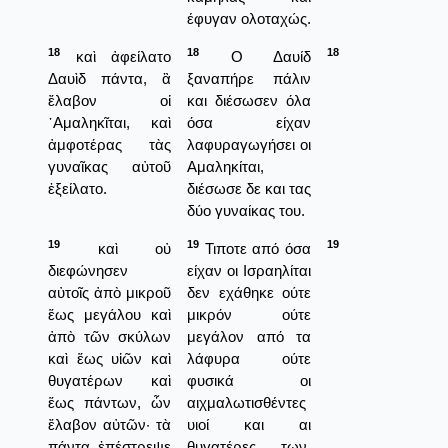
έφυγαν ολοταχώς.
18
18
18
καὶ ἀφείλατο
Ο Δαυίδ
Δαυὶδ πάντα, ἃ
ξαναπήρε πάλιν
ἔλαβον οἱ
και διέσωσεν όλα
᾿Αμαληκῖται, καὶ
όσα είχαν
ἀμφοτέρας τὰς
λαφυραγωγήσει οι
γυναῖκας αὐτοῦ
Αμαληκίται,
ἐξείλατο.
διέσωσε δε και τας
δύο γυναίκας του.
19
19
19
καὶ οὐ
Τιποτε από όσα
διεφώνησεν
είχαν οι Ισραηλίται
αὐτοῖς ἀπὸ μικροῦ
δεν εχάθηκε ούτε
ἕως μεγάλου καὶ
μικρόν ούτε
ἀπὸ τῶν σκύλων
μεγάλον από τα
καὶ ἕως υἱῶν καὶ
λάφυρα ούτε
θυγατέρων καὶ
φυσικά οι
ἕως πάντων, ὧν
αιχμαλωτισθέντες
ἔλαβον αὐτῶν· τὰ
υιοί και αι
πάντα ἐπέστρεψε
θυγατέρες των.