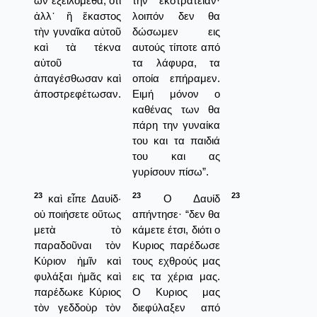
ὧν ἐξειλόμεθα, ὅτι
την εκστρατείαν·
ἀλλ᾿ ἢ ἕκαστος
λοιπόν δεν θα
τὴν γυναῖκα αὐτοῦ
δώσωμεν εις
καὶ τὰ τέκνα
αυτούς τίποτε από
αὐτοῦ
τα λάφυρα, τα
ἀπαγέσθωσαν καὶ
οποία επήραμεν.
ἀποστρεφέτωσαν.
Ειμή μόνον ο
καθένας των θα
πάρη την γυναίκα
του και τα παιδιά
του και ας
γυρίσουν πίσω”.
23
23
23
καὶ εἶπε Δαυίδ·
Ο Δαυίδ
οὐ ποιήσετε οὕτως
απήντησε· “δεν θα
μετὰ τὸ
κάμετε έτσι, διότι ο
παραδοῦναι τὸν
Κυριος παρέδωσε
Κύριον ἡμῖν καὶ
τους εχθρούς μας
φυλάξαι ἡμᾶς καὶ
εις τα χέρια μας.
παρέδωκε Κύριος
Ο Κυριος μας
τὸν γεδδοὺρ τὸν
διεφύλαξεν από