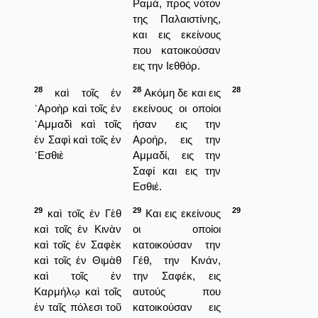
Ραμά, προς νότον
της Παλαιστίνης,
και εις εκείνους
που κατοικούσαν
εις την Ιεθθόρ.
28
28
28
καὶ τοῖς ἐν
Ακόμη δε και εις
᾿Αροὴρ καὶ τοῖς ἐν
εκείνους οι οποίοι
᾿Αμμαδὶ καὶ τοῖς
ήσαν εις την
ἐν Σαφὶ καὶ τοῖς ἐν
Αροήρ, εις την
᾿Εσθιὲ
Αμμαδί, εις την
Σαφί και εις την
Εσθιέ.
29
29
29
καὶ τοῖς ἐν Γὲθ
Και εις εκείνους
καὶ τοῖς ἐν Κινὰν
οι οποίοι
καὶ τοῖς ἐν Σαφὲκ
κατοικούσαν την
καὶ τοῖς ἐν Θιμὰθ
Γέθ, την Κινάν,
καὶ τοῖς ἐν
την Σαφέκ, εις
Καρμήλῳ καὶ τοῖς
αυτούς που
ἐν ταῖς πόλεσι τοῦ
κατοικούσαν εις