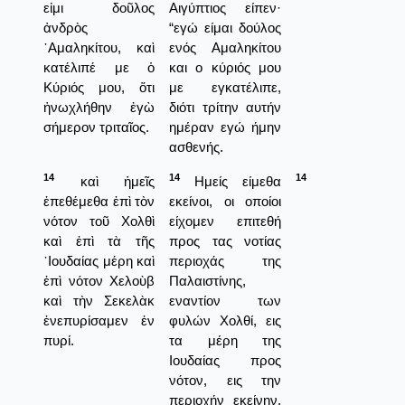
εἰμι δοῦλος
Αιγύπτιος είπεν·
ἀνδρὸς
“εγώ είμαι δούλος
᾿Αμαληκίτου, καὶ
ενός Αμαληκίτου
κατέλιπέ με ὁ
και ο κύριός μου
Κύριός μου, ὅτι
με εγκατέλιπε,
ἠνωχλήθην ἐγὼ
διότι τρίτην αυτήν
σήμερον τριταῖος.
ημέραν εγώ ήμην
ασθενής.
14
14
14
καὶ ἡμεῖς
Ημείς είμεθα
ἐπεθέμεθα ἐπὶ τὸν
εκείνοι, οι οποίοι
νότον τοῦ Χολθὶ
είχομεν επιτεθή
καὶ ἐπὶ τὰ τῆς
προς τας νοτίας
᾿Ιουδαίας μέρη καὶ
περιοχάς της
ἐπὶ νότον Χελοὺβ
Παλαιστίνης,
καὶ τὴν Σεκελὰκ
εναντίον των
ἐνεπυρίσαμεν ἐν
φυλών Χολθί, εις
πυρί.
τα μέρη της
Ιουδαίας προς
νότον, εις την
περιοχήν εκείνην,