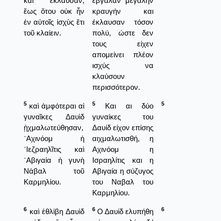
καί ἔκλαυσαν,
έβγαλαν μεγάλην
ἕως ὅτου οὐκ ἦν
κραυγήν και
ἐν αὐτοῖς ἰσχὺς ἔτι
έκλαυσαν τόσον
τοῦ κλαίειν.
πολύ, ώστε δεν
τους είχεν
απομείνει πλέον
ισχύς να
κλαύσουν
περισσότερον.
5
5
5
καὶ ἀμφότεραι αἱ
Και αι δύο
γυναῖκες Δαυὶδ
γυναίκες του
ᾐχμαλωτεύθησαν,
Δαυίδ είχον επίσης
᾿Αχινόομ ἡ
αιχμαλωτισθή, η
᾿Ιεζραηλῖτις καὶ
Αχινόομ η
᾿Αβιγαία ἡ γυνὴ
Ισραηλίτις και η
Νάβαλ τοῦ
Αβιγαία η σύζυγος
Καρμηλίου.
του Ναβαλ του
Καρμηλίου.
6
6
6
καὶ ἐθλίβη Δαυὶδ
Ο Δαυίδ ελυπήθη