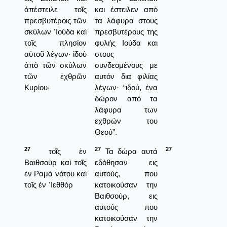
ἀπέστειλε τοῖς
και έστειλεν από
πρεσβυτέροις τῶν
τα λάφυρα στους
σκύλων ᾿Ιούδα καὶ
πρεσβυτέρους της
τοῖς πλησίον
φυλής Ιούδα και
αὐτοῦ λέγων· ἰδοὺ
στους
ἀπὸ τῶν σκύλων
συνδεομένους με
τῶν ἐχθρῶν
αυτόν δια φιλίας
Κυρίου·
λέγων· “ιδού, ένα
δώρον από τα
λάφυρα των
εχθρών του
Θεού”.
27
27
27
τοῖς ἐν
Τα δώρα αυτά
Βαιθσοὺρ καὶ τοῖς
εδόθησαν εις
ἐν Ραμὰ νότου καὶ
αυτούς, που
τοῖς ἐν ᾿Ιεθθὸρ
κατοικούσαν την
Βαιθσούρ, εις
αυτούς που
κατοικούσαν την