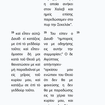
η οποία ανήκει
στον Χαλεβ και
ημείς επίσης
παρεδώσαμεν στο
πυρ την Σεκελάκ”.
15
15
15
καὶ εἶπεν αὐτῷ
Του είπεν ο
Δαυίδ· εἰ κατάξεις
Δαυίδ· “ημπορείς
με ἐπὶ τὸ γεδδοὺρ
να με οδηγήσης
τοῦτο; καὶ εἶπεν·
εις αυτήν την
ὄμοσον δή μοι
συμμορίαν;” Ο δε
κατὰ τοῦ Θεοῦ μὴ
Αιγύπτιος
θανατώσειν με καὶ
απήντησεν·
μὴ παραδοῦναί με
“ορκίσου μου
εἰς χεῖρας τοῦ
ενώπιον του Θεού
κυρίου μου, καὶ
ότι δεν θα με
κατάξω σε ἐπὶ τὸ
φονεύσης η δεν
γεδδοὺρ τοῦτο.
θα με παραδώσης
εις τα χέρια του
κυρίου μου, και