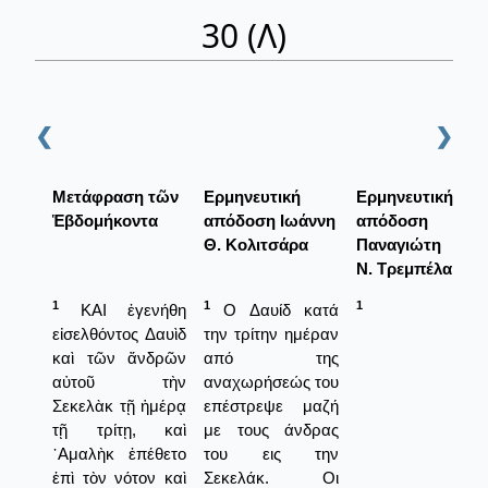
30 (Λ)
❮
❯
Μετάφραση τῶν
Ερμηνευτική
Ερμηνευτική
Ἑβδομήκοντα
απόδοση Ιωάννη
απόδοση
Θ. Κολιτσάρα
Παναγιώτη
Ν. Τρεμπέλα
1
1
1
ΚΑΙ ἐγενήθη
Ο Δαυίδ κατά
εἰσελθόντος Δαυὶδ
την τρίτην ημέραν
καὶ τῶν ἄνδρῶν
από της
αὐτοῦ τὴν
αναχωρήσεώς του
Σεκελὰκ τῇ ἡμέρᾳ
επέστρεψε μαζή
τῇ τρίτῃ, καὶ
με τους άνδρας
᾿Αμαλὴκ ἐπέθετο
του εις την
ἐπὶ τὸν νότον καὶ
Σεκελάκ. Οι