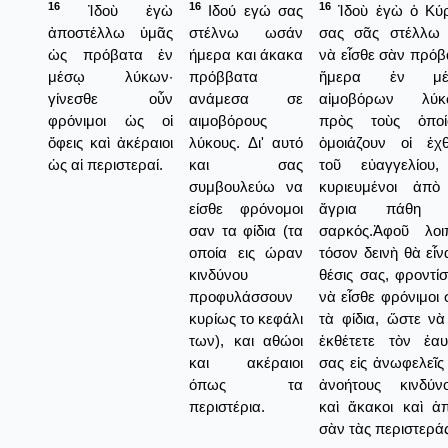
16
16
16
Ἰδοὺ ἐγὼ
Ιδού εγώ σας
Ἰδοὺ ἑγὼ ὁ Κύρ
ἀποστέλλω ὑμᾶς
στέλνω ωσάν
σας σᾶς στέλλω 
ὡς πρόβατα ἐν
ήμερα και άκακα
νὰ εἶσθε σὰν πρόβ
μέσῳ λύκων·
πρόββατα
ἥμερα ἐν μέ
γίνεσθε οὖν
ανάμεσα σε
αἱμοβόρων λύκ
φρόνιμοι ὡς οἱ
αιμοβόρους
πρὸς τοὺς ὁποί
ὄφεις καὶ ἀκέραιοι
λύκους. Δι' αυτό
ὁμοιάζουν οἱ ἐχθ
ὡς αἱ περιστεραί.
και σας
τοῦ εὐαγγελίου,
συμβουλεύω να
κυριευμένοι ἀπὸ
είσθε φρόνομοι
ἄγρια πάθη 
σαν τα φίδια (τα
σαρκός.Ἀφοῦ λοι
οποία εις ώραν
τόσον δεινὴ θὰ εἶν
κινδύνου
θέσις σας, φροντί
προφυλάσσουν
νὰ εἶσθε φρόνιμοι
κυρίως το κεφάλι
τὰ φίδια, ὥστε νὰ
των), και αθώοι
ἐκθέτετε τὸν ἑαυ
και ακέραιοι
σας εἰς ἀνωφελεῖς
όπως τα
ἀνοήτους κινδύνο
περιστέρια.
καὶ ἄκακοι καὶ ἁπ
σὰν τὰς περιστεράς