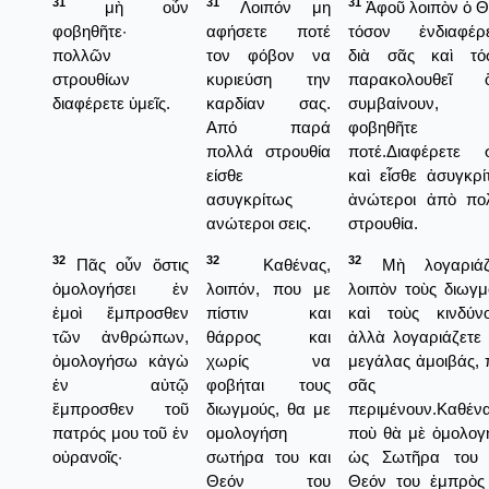
31
31
31
μὴ οὖν
Λοιπόν μη
Ἀφοῦ λοιπὸν ὁ Θ
φοβηθῆτε·
αφήσετε ποτέ
τόσον ἐνδιαφέρε
πολλῶν
τον φόβον να
διὰ σᾶς καὶ τό
στρουθίων
κυριεύση την
παρακολουθεῖ 
διαφέρετε ὑμεῖς.
καρδίαν σας.
συμβαίνουν,
Από παρά
φοβηθῆτε
πολλά στρουθία
ποτέ.Διαφέρετε σ
είσθε
καὶ εἶσθε ἀσυγκρί
ασυγκρίτως
ἀνώτεροι ἀπὸ πο
ανώτεροι σεις.
στρουθία.
32
32
32
Πᾶς οὖν ὅστις
Καθένας,
Μὴ λογαριάζ
ὁμολογήσει ἐν
λοιπόν, που με
λοιπὸν τοὺς διωγμ
ἐμοὶ ἔμπροσθεν
πίστιν και
καὶ τοὺς κινδύνο
τῶν ἀνθρώπων,
θάρρος και
ἀλλὰ λογαριάζετε 
ὁμολογήσω κἀγὼ
χωρίς να
μεγάλας ἀμοιβάς, 
ἐν αὐτῷ
φοβήται τους
σᾶς
ἔμπροσθεν τοῦ
διωγμούς, θα με
περιμένουν.Καθέν
πατρός μου τοῦ ἐν
ομολογήση
ποὺ θὰ μὲ ὁμολογ
οὐρανοῖς·
σωτήρα του και
ὡς Σωτῆρα του 
Θεόν του
Θεόν του ἐμπρὸς 