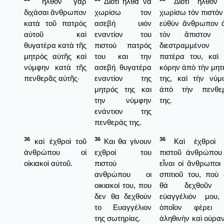
ἦλθον γὰρ
Διότι ήλθα να
Διότι ἦλθον
διχάσαι ἄνθρωπον
χωρίσω τον
χωρίσω τὸν πιστὸν
κατὰ τοῦ πατρὸς
ασεβή υιόν
εὐθὺν ἄνθρωπον 
αὐτοῦ καὶ
εναντίον του
τὸν ἄπιστον 
θυγατέρα κατὰ τῆς
πιστού πατρός
διεστραμμένον
μητρὸς αὐτῆς καὶ
του και την
πατέρα του, καὶ 
νύμφην κατὰ τῆς
ασεβή θυγατέρα
κόρην ἀπὸ τὴν μητ
πενθερᾶς αὐτῆς·
εναντίον της
της, καὶ τὴν νύμ
μητρός της και
ἀπὸ τὴν πενθε
την νύμφην
της.
ενάντιον της
πενθεράς της.
36
36
36
καὶ ἐχθροὶ τοῦ
Και θα γίνουν
Καὶ ἐχθροὶ 
ἀνθρώπου οἱ
εχθροί του
πιστοῦ ἀνθρώπου
οἰκιακοὶ αὐτοῦ.
πιστού
εἶναι οἰ ἄνθρωποι
ανθρώπου οι
σπιτιοῦ του, ποὺ 
οικιακοί του, που
θὰ δεχθοῦν 
δεν θα δεχθούν
εὐαγγέλιόν μου,
το Ευαγγέλιον
ὁποῖον φέρει 
της σωτηρίας.
ἀληθινὴν καὶ οὐρα