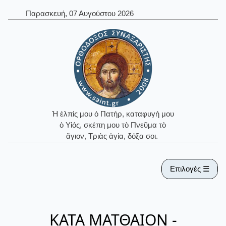
Παρασκευή, 07 Αυγούστου 2026
Ἡ ἐλπίς μου ὁ Πατήρ, καταφυγή μου
ὁ Υἱός, σκέπη μου τὸ Πνεῦμα τὸ
ἅγιον, Τριὰς ἁγία, δόξα σοι.
Επιλογές ☰
ΚΑΤΑ ΜΑΤΘΑΙΟΝ -