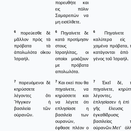
πορευθήτε και
εις πόλιν
Σαμαρειτών να
μη εισέλθετε.
6
6
6
πορεύεσθε δὲ
Πηγαίνετε δε
Πηγαίνετε 
μᾶλλον πρὸς τὰ
κατά προτίμησιν
καλύτερα εἰς
πρόβατα τὰ
στους
χαμένα πρόβατα, 
ἀπολωλότα οἴκου
Ισραηλίτας, οι
κατάγονται ἀπὸ
Ἰσραήλ.
οποίοι μοιάζουν
γένος τοῦ Ἰσραήλ.
με πρόβατα
απολωλότα.
7
7
7
πορευόμενοι δὲ
Και εκεί που θα
Ἐκεῖ δέ, π
κηρύσσετε
πηγαίνετε, να
πηγαίνετε, κηρύττ
λέγοντες ὅτι
κηρύσσετε και
λέγοντες, ὅ
Ἤγγικεν ἡ
να λέγετε ότι
ἐπλησίασεν ἡ ἐπὶ 
βασιλεία τῶν
επλησίασε η
γῆς ἔλευσις 
οὐρανῶν.
βασιλεία των
ἐγκαθίδρυσις 
ουρανών,
βασιλείας τ
έφθασε πλέον ο
οὐρανῶν.Μετ’ ὀλί