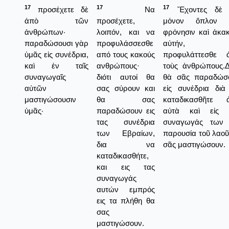
17
17
17
προσέχετε δὲ
Να
Ἔχοντες δὲ
ἀπὸ τῶν
προσέχετε,
μόνον ὅπλον 
ἀνθρώπων·
λοιπόν, και να
φρόνησιν καὶ ἀκακ
παραδώσουσι γὰρ
προφυλάσσεσθε
αὐτήν,
ὑμᾶς εἰς συνέδρια,
από τους κακούς
προφυλάττεσθε 
καὶ ἐν ταῖς
ανθρώπους·
τοὺς ἀνθρώπους.Δι
συναγωγαῖς
διότι αυτοί θα
θὰ σᾶς παραδώσ
αὐτῶν
σας σύρουν και
εἰς συνέδρια διὰ
μαστιγώσουσιν
θα σας
καταδικασθῆτε 
ὑμᾶς·
παραδώσουν εις
αὐτὰ καὶ εἰς 
τας συνέδρια
συναγωγάς των 
των Εβραίων,
παρουσία τοῦ λαοῦ
δια να
σᾶς μαστιγώσουν.
καταδικασθήτε,
και εις τας
συναγωγάς
αυτών εμπρός
εις τα πλήθη θα
σας
μαστιγώσουν.