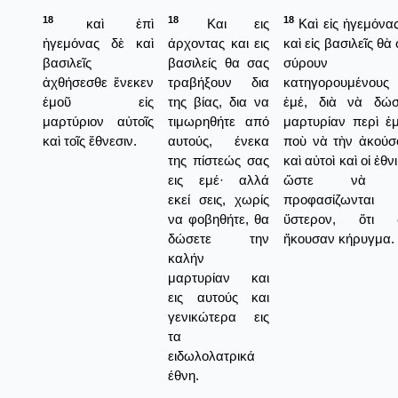
18
18
18
καὶ ἐπὶ
Και εις
Καὶ εἰς ἡγεμόνα
ἡγεμόνας δὲ καὶ
άρχοντας και εις
καὶ εἰς βασιλεῖς θὰ
βασιλεῖς
βασιλείς θα σας
σύρουν 
ἀχθήσεσθε ἕνεκεν
τραβήξουν δια
κατηγορουμένους 
ἐμοῦ εἰς
της βίας, δια να
ἐμέ, διὰ νὰ δώσ
μαρτύριον αὐτοῖς
τιμωρηθήτε από
μαρτυρίαν περὶ ἐμ
καὶ τοῖς ἔθνεσιν.
αυτούς, ένεκα
ποὺ νὰ τὴν ἀκούσ
της πίστεώς σας
καὶ αὐτοὶ καὶ οἱ ἐθνι
εις εμέ· αλλά
ὥστε νὰ 
εκεί σεις, χωρίς
προφασίζωνται
να φοβηθήτε, θα
ὕστερον, ὅτι 
δώσετε την
ἤκουσαν κήρυγμα.
καλήν
μαρτυρίαν και
εις αυτούς και
γενικώτερα εις
τα
ειδωλολατρικά
έθνη.