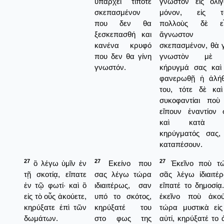
υπάρχει τίποτε
γνωστὸν εἰς ὀλίγ
σκεπασμένον
μόνον, εἰς τ
που δεν θα
πολλοὺς δὲ εἶ
ξεσκεπασθή και
ἄγνωστον κ
κανένα κρυφό
σκεπασμένον, θὰ γ
που δεν θα γίνη
γνωστὸν μὲ 
γνωστόν.
κήρυγμά σας καὶ
φανερωθῇ ἡ ἀλήθ
του, τότε δὲ καὶ
συκοφαντίαι ποὺ
εἴπουν ἐναντίον 
καὶ κατὰ τ
κηρύγματός σας,
καταπέσουν.
27
27
27
ὃ λέγω ὑμῖν ἐν
Εκείνο που
Ἐκεῖνο ποὺ τ
τῇ σκοτίᾳ, εἴπατε
σας λέγω τώρα
σᾶς λέγω ἰδιαιτέρ
ἐν τῷ φωτί· καὶ ὃ
ιδιαιτέρως, σαν
εἴπατέ το δημοσίᾳ
εἰς τὸ οὖς ἀκούετε,
υπό το σκότος,
ἐκεῖνο ποὺ ἀκού
κηρύξατε ἐπὶ τῶν
κηρύξατέ του
τώρα μυστικὰ εἰς
δωμάτων.
στο φως της
αὐτί, κηρύξατέ το