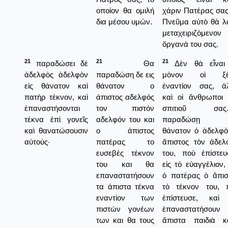
οποίον θα ομιλή
χάριν Πατέρας σας
δια μέσου υμών.
Πνεῦμα αὐτὸ θὰ λ
μεταχειριζόμενον
ὅργανά του σας.
21
21
21
παραδώσει δὲ
Θα
Δὲν θὰ εἶναι
ἀδελφὸς ἀδελφὸν
παραδώση δε εις
μόνον οἱ ξέ
εἰς θάνατον καὶ
θάνατον ο
ἐναντίον σας, ἀ
πατὴρ τέκνον, καὶ
άπιστος αδελφός
καὶ οἰ ἄνθρωποι 
ἐπαναστήσονται
τον πιστόν
σπιτιοῦ σας
τέκνα ἐπὶ γονεῖς
αδελφόν του και
παραδώσῃ ε
καὶ θανατώσουσιν
ο άπιστος
θάνατον ὁ ἀδελφὸ
αὐτούς·
πατέρας το
ἄπιστος τὸν ἀδελ
ευσεβές τέκνον
του, ποὺ ἐπίστευ
του και θα
εἰς τὸ εὐαγγέλιον,
επαναστατήσουν
ὁ πατέρας ὁ ἄπισ
τα άπιστα τέκνα
τὸ τέκνον του, 
εναντίον των
ἐπίστευσε, καὶ
πιστών γονέων
ἐπαναστατήσουν
των και θα τους
ἄπιστα παιδιὰ κ