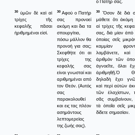
ὁ Πατήρ σας.
30
30
30
ὑμῶν δὲ καὶ αἱ
Αφού ο Πατήρ
Ὅσον δὲ διὰ σ
τρίχες τῆς
σας προνοεί
μάθετε ὅτι ἀκόμη 
κεφαλῆς πᾶσαι
ακόμη και δια τα
αἱ τρίχες τῆς κεφ
ἠριθμημέναι εἰσί.
σπουργίτια,
σας, διὰ μίαν ἀπὸ
πόσω μάλλον θα
ὁποίας σεῖς μικρὰ
προνοή για σας;
καμμίαν φροντ
Σκεφθήτε ότι αι
λαμβάνετε, καὶ 
τρίχες της
ἀριθμὸν τῶν ὁπο
κεφαλής σας
ἁγνοεῖτε, ὅλαι ἔχ
είναι γνωσταί και
ἀριθμηθῇ.Ὁ Θ
αριθμημέναι από
δηλαδὴ ἔχει γνῶ
τον Θεόν. (Αυτός
καὶ περὶ αὐτὼν ἀκ
σας
τῶν ἐλαχίστων, 
παρακολουθεί
σᾶς συμβαίνουν, 
και εις τας πλέον
τὰ ὁποῖα σεῖς μικ
ασημάντους
δίδετε σημασίαν.
λεπτομερείας
της ζωής σας).