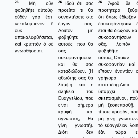
26
26
26
Μὴ οὖν
Ιδού ότι σας
Ἀφοῦ δὲ ἀ
φοβηθῆτε αὐτούς·
προείπα τι θα
προτήτερα ξεύρε
οὐδὲν γάρ ἐστι
συναντήσετε στο
ὅτι ὅπως ἐδίωξαν 
κεκαλυμμένον ὃ
έργον σας.
ἐσυκοφάντησαν ἑ
οὐκ
Λοιπόν μη
ἔτσι θὰ διώξουν κα
ἀποκαλυφθήσεται,
φοβηθήτε
συκοφαντήσουν 
καὶ κρυπτὸν ὃ οὐ
αυτούς, που θα
σᾶς, λοιπὸν
γνωσθήσεται.
σας
φοβηθῆτε
συκοφαντήσουν
αὐτούς.Ὁποίαν
και θα σας
συκοφαντίαν καὶ
καταδιώξουν. (Η
εἴπουν ἐναντίον σ
αθωότης σας θα
γρήγορα 
λάμψη και η
καταπέσῃ.Διότι 
αλήθεια του
ὑπάρχει τίπ
Ευαγγελίου, που
σκεπασμένον, ποὺ
είναι σήμερα
μὴ ξεσκεπασθῇ, 
κρυφή και
τίποτε κρυφόν, πο
άγνωστος, θα
μὴ γίνῃ γνωστόν.
γίνη γνωστή).
τὸ εὐαγγέλιον λοι
Διότι δεν
ἐὰν τώρα εἶ