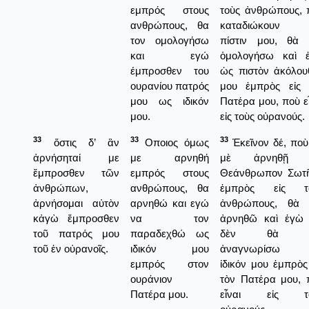
εμπρός στους
τοὺς ἀνθρώπους, 
ανθρώπους, θα
καταδιώκουν 
τον ομολογήσω
πίστιν μου, θὰ 
και εγώ
ὁμολογήσω καὶ 
έμπροσθεν του
ὡς πιστὸν ἀκόλου
ουρανίου πατρός
μου ἐμπρὸς εἰς 
μου ως ιδικόν
Πατέρα μου, ποὺ ε
μου.
εἰς τοὺς οὐρανούς.
33
33
33
ὅστις δ’ ἂν
Οποιος όμως
Ἐκεῖνον δέ, ποὺ
ἀρνήσηταί με
με αρνηθή
μὲ ἀρνηθῇ 
ἔμπροσθεν τῶν
εμπρός στους
Θεάνθρωπον Σωτ
ἀνθρώπων,
ανθρώπους, θα
ἐμπρὸς εἰς τ
ἀρνήσομαι αὐτὸν
αρνηθώ και εγώ
ἀνθρώπους, θὰ 
κἀγὼ ἔμπροσθεν
να τον
ἀρνηθῶ καὶ ἑγὼ 
τοῦ πατρός μου
παραδεχθώ ως
δὲν θὰ τ
τοῦ ἐν οὐρανοῖς.
ιδικόν μου
ἀναγνωρίσω 
εμπρός στον
ἰδικόν μου ἐμπρὸς
ουράνιον
τὸν Πατέρα μου, 
Πατέρα μου.
εἶναι εἰς τ