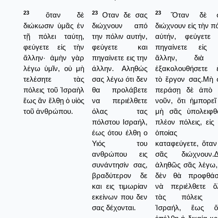
23
23
23
ὅταν δὲ
Οταν δε σας
Ὅταν δὲ σ
διώκωσιν ὑμᾶς ἐν
διώχνουν από
διώχνουν εἰς τὴν π
τῇ πόλει ταύτῃ,
την πόλιν αυτήν,
αὐτήν, φεύγετε 
φεύγετε εἰς τὴν
φεύγετε και
πηγαίνετε εἰς 
ἄλλην· ἀμὴν γὰρ
πηγαίνετε εις την
ἄλλην, διὰ 
λέγω ὑμῖν, οὐ μὴ
άλλην. Αληθώς
ἑξακολουθήσετε ἐ
τελέσητε τὰς
σας λέγω ότι δεν
τὸ ἔργον σας.Μὴ 
πόλεις τοῦ Ἰσραὴλ
θα προλάβετε
περάσῃ δὲ ἀπὸ 
ἕως ἂν ἔλθῃ ὁ υἱὸς
να περιέλθετε
νοῦν, ὅτι ἠμπορεῖ
τοῦ ἀνθρώπου.
όλας τας
μὴ σᾶς ὑπολειφθ
πόλστου Ισραήλ,
πλέον πόλεις, εἰς
έως ότου έλθη ο
ὁποίας 
Υιός του
καταφεύγετε, ὅταν
ανθρώπου εις
σᾶς διώχνουν.Δι
συνάντησίν σας,
ἀληθῶς σᾶς λέγω, 
βραδύτερον δε
δὲν θὰ προφθάσ
και εις τιμωρίαν
νὰ περιέλθετε ὅ
εκείνων που δεν
τὰς πόλεις 
σας δέχονται.
Ἰσραήλ, ἕως ὅ