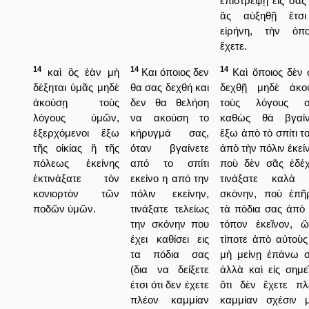
ἐπιστρέψῃ εἰς σᾶς
ἂς αὐξηθῇ ἔτσ
εἰρήνη, τὴν ὁπο
ἔχετε.
14
14
14
καὶ ὃς ἐὰν μὴ
Και όποιος δεν
Καὶ ὅποιος δὲν 
δέξηται ὑμᾶς μηδὲ
θα σας δεχθή και
δεχθῇ μηδὲ ἀκο
ἀκούσῃ τοὺς
δεν θα θελήση
τοὺς λόγους σ
λόγους ὑμῶν,
να ακούση το
καθὼς θὰ βγαίν
ἐξερχόμενοι ἔξω
κήρυγμά σας,
ἔξω ἀπὸ τὸ σπίτι τ
τῆς οἰκίας ἢ τῆς
όταν βγαίνετε
ἀπὸ τὴν πόλιν ἐκεί
πόλεως ἐκείνης
από το σπίτι
ποὺ δὲν σᾶς ἐδέχ
ἐκτινάξατε τὸν
εκείνο η από την
τινάξατε καλὰ 
κονιορτὸν τῶν
πόλιν εκείνην,
σκόνην, ποὺ ἐπῆ
ποδῶν ὑμῶν.
τινάξατε τελείως
τὰ πόδια σας ἀπὸ 
την σκόνην που
τόπον ἐκεῖνον, ὥ
έχει καθίσει εις
τίποτε ἀπὸ αὐτοὺς
τα πόδια σας
μὴ μείνῃ ἐπάνω σ
(δια να δείξετε
ἀλλὰ καὶ εἰς σημε
έτσι ότι δεν έχετε
ὅτι δὲν ἔχετε πλ
πλέον καμμίαν
καμμίαν σχέσιν μ