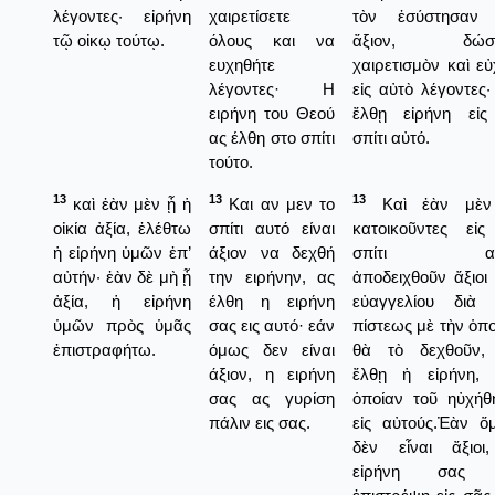
λέγοντες· εἰρήνη
χαιρετίσετε
τὸν ἐσύστησαν
τῷ οἰκῳ τούτῳ.
όλους και να
ἄξιον, δώσα
ευχηθήτε
χαιρετισμὸν καὶ ε
λέγοντες· Η
εἰς αὐτὸ λέγοντες
ειρήνη του Θεού
ἔλθῃ εἰρήνη εἰς
ας έλθη στο σπίτι
σπίτι αὐτό.
τούτο.
13
13
13
καὶ ἐὰν μὲν ᾖ ἡ
Και αν μεν το
Καὶ ἐὰν μὲν
οἰκία ἀξία, ἐλέθτω
σπίτι αυτό είναι
κατοικοῦντες εἰς
ἡ εἰρήνη ὑμῶν ἐπ’
άξιον να δεχθή
σπίτι αὐ
αὐτήν· ἐὰν δὲ μὴ ᾖ
την ειρήνην, ας
ἀποδειχθοῦν ἄξιοι
ἀξία, ἡ εἰρήνη
έλθη η ειρήνη
εὐαγγελίου διὰ 
ὑμῶν πρὸς ὑμᾶς
σας εις αυτό· εάν
πίστεως μὲ τὴν ὁπ
ἐπιστραφήτω.
όμως δεν είναι
θὰ τὸ δεχθοῦν,
άξιον, η ειρήνη
ἔλθῃ ἡ εἰρήνη, 
σας ας γυρίση
ὁποίαν τοῦ ηὐχήθη
πάλιν εις σας.
εἰς αὐτούς.Ἐὰν ὅ
δὲν εἶναι ἄξιοι
εἰρήνη σας 