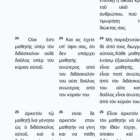
ἐπέλθῃ ἡ δικαία κρ
τοῦ υἱοῦ τ
ἀνθρώπου, ποὺ
τιμωρήσῃ το
διώκτας σας.
24
24
24
Οὐκ ἔστι
Και ας έχετε
Μὴ παραξενεύε
μαθητὴς ὑπὲρ τὸν
υπ' όψιν σας, ότι
δὲ ἀπὸ τοὺς διωγμ
διδάσκαλον οὐδὲ
δεν υπάρχει
αὐτούς.Κάθε μαθητ
δοῦλος ὑπὲρ τὸν
μαθητής
ἐνόσῳ ἑξακολουθεῖ
κύριον αὐτοῦ.
ανώτερος από
εἶναι μαθητής, 
τον διδάσκαλόν
εἶναι ποτὲ ἀνώτε
του ούτε δούλος
ἀπὸ τὸν διδάσκα
ανώτερος από
του· οὔτε καν
τον κύριόν του·
δοῦλος εἶναι ἀνώτ
ἀπὸ τὸν κύριόν του
25
25
25
ἀρκετὸν τῷ
είναι δε
Εἶναι ἀρκετὸν 
μαθητῇ ἵνα γένηται
αρκετόν στον
τὸν μαθητὴν νὰ λ
ὡς ὁ διδάσκαλος
μαθητήν να γίνη
τὴν ἰδίαν τύχην, 
αὐτοῦ, καὶ ὁ
και να πάθη
ὁποίαν καὶ