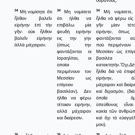
οὐρανούς.
34
34
34
Μὴ νομίσητε ὅτι
Μη νομίσετε
Μὴ νομίσετε, 
ἦλθον βαλεῖν
ότι ήλθα να
ἦλθα νὰ φέρω εἰς 
εἰρήνην ἐπὶ τὴν
επιβάλω μία
γῆν μίαν τέτο
γῆν· οὐκ ἦλθον
ψευδή ειρήνην
εἰρήνην, ὅπως 
βαλεῖν εἰρήνην
εις την γην
φαντάζονται αὐτ
ἀλλὰ μάχαιραν.
(όπως την
ποὺ περιμένουν 
φαντάζονται οι
Μεσσίαν ὡς ἐπίγε
Ισραηλίται, οι
βασιλέα κ
οποίοι
κατακτητήν.Ὄχι.Δὲ
περιμένουν τον
ἦλθα διὰ νὰ ἐπιφ
Μεσσίαν ως
εἰρήνην, ἀλ
επίγειον
μάχαιραν καὶ διαίρ
βασιλέαν). Δεν
καὶ διχασμόν, (δι
ήλθα να φέρω
ὁποῖα ὅμ
τέτοιαν ειρήνην,
ὑπεύθυνος εἶνα
αλλά μάχαιραν
κακία τῶν ἀνθρώ
και διαίρεσιν.
καὶ ὅχι τὸ εὐαγγέ
μου).
35
35
35