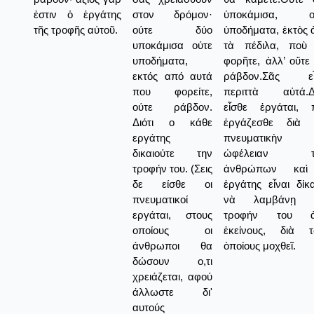
ἐστιν ὁ ἐργάτης
στον δρόμον·
ὑποκάμισα, ο
τῆς τροφῆς αὐτοῦ.
ούτε δύο
ὑποδήματα, ἐκτὸς 
υποκάμισα ούτε
τὰ πέδιλα, ποὺ
υποδήματα,
φορῆτε, ἀλλ’ οὔτε
εκτός από αυτά
ράβδον.Σᾶς εἶ
που φορείτε,
περιττὰ αὐτά.Δι
ούτε ράβδον.
εἶσθε ἐργάται, 
Διότι ο κάθε
ἐργάζεσθε διὰ 
εργάτης
πνευματικὴν
δικαιούτε την
ὠφέλειαν τ
τροφήν του. (Σεις
ἀνθρώπων κα
δε είσθε οι
ἐργάτης εἶναι δίκ
πνευματικοί
νὰ λαμβάνῃ 
εργάται, στους
τροφήν του 
οποίους οι
ἐκείνους, διὰ τ
άνθρωποι θα
ὁποίους μοχθεῖ.
δώσουν ο,τι
χρειάζεται, αφού
άλλωστε δι'
αυτούς