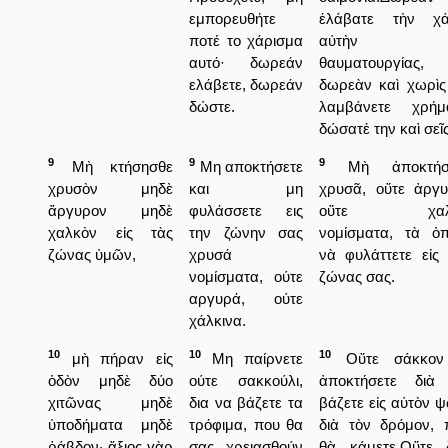
εμπορευθήτε
ἐλάβατε τὴν χά
ποτέ το χάρισμα
αὐτὴν τ
αυτό· δωρεάν
θαυματουργίας,
ελάβετε, δωρεάν
δωρεὰν καὶ χωρὶς
δώστε.
λαμβάνετε χρήμ
δώσατέ την καὶ σεῖς
9
9
9
Μὴ κτήσησθε
Μη αποκτήσετε
Μὴ ἀποκτήσε
χρυσὸν μηδὲ
και μη
χρυσᾶ, οὔτε ἀργυ
ἄργυρον μηδὲ
φυλάσσετε εις
οὔτε χαλ
χαλκὸν εἰς τὰς
την ζώνην σας
νομίσματα, τὰ ὁπ
ζώνας ὑμῶν,
χρυσά
νὰ φυλάττετε εἰς 
νομίσματα, ούτε
ζώνας σας.
αργυρά, ούτε
χάλκινα.
10
10
10
μὴ πήραν εἰς
Μη παίρνετε
Οὔτε σάκκον
ὁδὸν μηδὲ δύο
ούτε σακκούλι,
ἀποκτήσετε διὰ
χιτῶνας μηδὲ
δια να βάζετε τα
βάζετε εἰς αὐτὸν 
ὑποδήματα μηδὲ
τρόφιμα, που θα
διὰ τὸν δρόμον, 
ῥάβδον· ἄξιος γὰρ
σας χρειασθούν
θὰ κάμετε.Οὔτε 