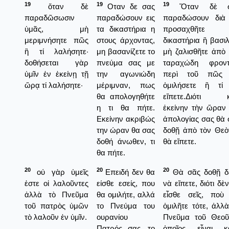
19
19
19
ὅταν δὲ
Οταν δε σας
Ὅταν δὲ σ
παραδῶσωσιν
παραδώσουν εις
παραδώσουν διὰ
ὑμᾶς, μὴ
τα δικαστήρια η
προσαχθῆτε 
μεριμνήσητε πῶς
στους άρχοντας,
δικαστήρια ἢ βασιλ
ἢ τί λαλήσητε·
μη βασανίζετε το
μὴ ζαλισθῆτε ἀπὸ 
δοθήσεται γὰρ
πνεύμα σας με
ταραχώδη φροντ
ὑμῖν ἐν ἐκείνῃ τῇ
την αγωνιώδη
περὶ τοῦ πῶς
ὥρᾳ τί λαλήσητε·
μέριμναν, πως
ὁμιλήσετε ἢ τί
θα απολογηθήτε
εἴπετε.Διότι κ
η τι θα πήτε.
ἐκείνην τὴν ὥραν 
Εκείνην ακριβώς
ἀπολογίας σας θὰ 
την ώραν θα σας
δοθῇ ἀπὸ τὸν Θεὸν
δοθή άνωθεν, τι
θὰ εἴπετε.
θα πήτε.
20
20
20
οὐ γὰρ ὑμεῖς
Επειδή δεν θα
Θὰ σᾶς δοθῇ δὲ
ἐστε οἱ λαλοῦντες
είσθε εσείς, που
νὰ εἴπετε, διότι δὲ
ἀλλὰ τὸ Πνεῦμα
θα ομιλήτε, αλλά
εἶσθε σεῖς, ποὺ
τοῦ πατρὸς ὑμῶν
το Πνεύμα του
ὁμιλῆτε τότε, ἀλλ
τὸ λαλοῦν ἐν ὑμῖν.
ουρανίου
Πνεῦμα τοῦ Θεοῦ
Πατρός σας, το
ὁποῖος εἶναι κ