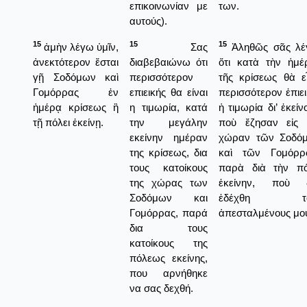
επικοινωνίαν με
των.
αυτούς).
15
15
15
ἀμὴν λέγω ὑμῖν,
Σας
Ἀληθῶς σᾶς λέ
ἀνεκτότερον ἔσται
διαβεβαιώνω ότι
ὅτι κατὰ τὴν ἡμέ
γῇ Σοδόμων καὶ
περισσότερον
τῆς κρίσεως θὰ εἶ
Γομόρρας ἐν
επιεικής θα είναι
περισσότερον ἐπιε
ἡμέρᾳ κρίσεως ἢ
η τιμωρία, κατά
ἡ τιμωρία δι’ ἐκείν
τῇ πόλει ἐκείνῃ.
την μεγάλην
ποὺ ἔζησαν εἰς 
εκείνην ημέραν
χώραν τῶν Σοδό
της κρίσεως, δια
καὶ τῶν Γομόρρ
τους κατοίκους
παρὰ διὰ τὴν πό
της χώρας των
ἐκείνην, ποὺ 
Σοδόμων και
ἐδέχθη το
Γομόρρας, παρά
ἀπεσταλμένους μο
δια τους
κατοίκους της
πόλεως εκείνης,
που αρνήθηκε
να σας δεχθή.