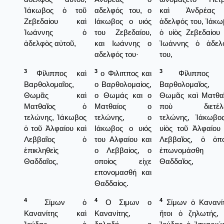
Ἰάκωβος ὁ τοῦ
αδελφός του, ο
καὶ Ἀνδρέας
Ζεβεδαίου καὶ
Ιάκωβος ο υιός
ἀδελφός του, Ἰάκω
Ἰωάννης ὁ
του Ζεβεδαίου,
ὁ υἱὸς Ζεβεδαίου 
ἀδελφὸς αὐτοῦ,
και Ιωάννης ο
Ἰωάννης ὁ ἀδελ
αδελφός του·
του,
3
3
3
Φίλιππος καὶ
ο Φιλιππος και
Φίλιππος κ
Βαρθολομαῖος,
ο Βαρθολομαίος,
Βαρθολομαῖος,
Θωμᾶς καὶ
ο Θωμάς και ο
Θωμᾶς καὶ Ματθαῖ
Ματθαῖος ὁ
Ματθαίος ο
ποὺ διετέλε
τελώνης, Ἰάκωβος
τελώνης, ο
τελώνης, Ἰάκωβο
ὁ τοῦ Ἁλφαίου καὶ
Ιάκωβος ο υιός
υἱὸς τοῦ Ἀλφαίου 
Λεββαῖος ὁ
του Αλφαίου και
Λεββαῖος, ὁ ὁπο
ἐπικληθεὶς
ο Λεββαίος, ο
ἐπωνομάσθη
Θαδδαῖος,
οποίος είχε
Θαδδαῖος,
επονομασθή και
Θαδδαίος.
4
4
4
Σίμων ὁ
Ο Σιμων ο
Σίμων ὁ Κανανίτ
Κανανίτης καὶ
Κανανίτης,
ἤτοι ὁ ζηλωτής, 