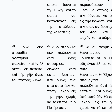
οποίος δύναται
περισσότερον 
την ψυχήν και το
Θεόν, ὁ ὁποῖος ἔ
σώμα να
τὴν δύναμιν νὰ ρ
καταδικάση εις
εἰς τὴν κόλασιν καὶ
την απώλειαν
τὴν αἰωνίαν δυστυ
της κολάσεως.
τοῦ Ἅδου καὶ 
ψυχὴν καὶ τὸ σῶμα
29
29
29
οὐχὶ δύο
Δυο στρουθία
Καὶ ἂν ἀκόμη 
στρουθία
δεν πωλούνται
θανατώνουν,
ἀσσαρίου
αντί ενός
νομίσετε ὅτι ὁ Θ
πωλεῖται; καὶ ἓν ἐξ
ασσαρίου,
σᾶς ἐγκατέλιπε καὶ
αὐτῶν οὐ πεσεῖται
δηλαδή αντί
αὐτὸ
ἐπὶ τὴν γῆν ἄνευ
οκτώ λεπτών;
θανατώνεσθε.Ὄχι.
τοῦ πατρὸς ὑμῶν.
Και όμως ένα
σπουργίτια 
από αυτά δεν θα
πωλοῦνται ἀντὶ δ
πέση νεκρό εις
λεπτῶν; Καὶ ὅμως
την γην, χωρίς
ἀπὸ αὐτὰ δὲν θὰ π
να το επιτρέψη ο
νεκρὸν εἰς τὴν γ
Πατήρ σας.
χωρὶς νὰ τὸ ἐπιτρ