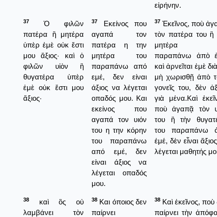
εἰρήνην.
37
37
37
Ὁ φιλῶν
Εκείνος που
Ἐκεῖνος, ποὺ ἀγ
πατέρα ἢ μητέρα
αγαπά τον
τὸν πατέρα του ἢ 
ὑπὲρ ἐμὲ οὐκ ἔστι
πατέρα η την
μητέρα τ
μου ἄξιος· καὶ ὁ
μητέρα του
παραπάνω ἀπὸ ἑ
φιλῶν υἱὸν ἢ
παραπάνω από
καὶ ἀρνεῖται ἐμὲ δι
θυγατέρα ὑπὲρ
εμέ, δεν είναι
μὴ χωρισθῇ ἀπὸ τ
ἐμὲ οὐκ ἔστι μου
άξιος να λέγεται
γονεῖς του, δὲν ἀξ
ἄξιος·
οπαδός μου. Και
γιὰ μένα.Καὶ ἐκεῖ
εκείνος που
ποὺ ἀγαπᾷ τὸν υ
αγαπά τον υιόν
του ἢ τὴν θυγατ
του η την κόρην
του παραπάνω 
του παραπάνω
ἑμέ, δὲν εἶναι ἄξιο
από εμέ, δεν
λέγεται μαθητής μο
είναι άξιος να
λέγεται οπαδός
μου.
38
38
38
καὶ ὃς οὐ
Και όποιος δεν
Καὶ ἐκεῖνος, ποὺ
λαμβάνει τὸν
παίρνει
παίρνει τὴν ἀπόφα