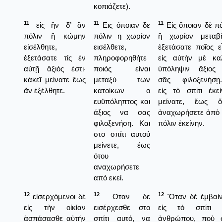
κοπιάζετε).
11
11
11
εἰς ἣν δ’ ἂν
Εις όποιαν δε
Εἰς ὅποιαν δὲ πό
πόλιν ἢ κώμην
πόλιν η χωρίον
ἢ χωρίον μεταβῆ
εἰσέλθητε,
εισέλθετε,
ἐξετάσατε ποῖος ε
ἐξετάσατε τίς ἐν
πληροφορηθήτε
εἰς αὐτὴν μὲ κα
αὐτῇ ἄξιός ἐστι·
ποιός είναι
ὑπόληψιν ἄξιος
κἀκεῖ μείνατε ἕως
μεταξύ των
σᾶς φιλοξενήσῃ.
ἂν ἐξέλθητε.
κατοίκων ο
εἰς τὸ σπίτι ἐκεί
ευϋπόληπτος και
μείνατε, ἕως ὅ
άξιος να σας
ἀναχωρήσετε ἀπὸ 
φιλοξενήση. Και
πόλιν ἐκείνην.
στο σπίτι αυτού
μείνετε, έως
ότου
αναχωρήσετε
από εκεί.
12
12
12
εἰσερχόμενοι δὲ
Οταν δε
Ὅταν δὲ ἐμβαίν
εἰς τὴν οἰκίαν
εισέρχεσθε στο
εἰς τὸ σπίτι 
ἀσπάσασθε αὐτήν
σπίτι αυτό, να
ἀνθρώπου, ποὺ 