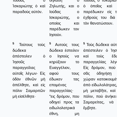
Ἰούδας ὁ
δηλαδή ο
Ἰούδας ὁ Ἰσκαριώτ
Ἰσκαριώτης ὁ καὶ
Ζηλωτής, και ο
ὁ ὁποῖος καὶ 
παραδοὺς αὐτόν.
Ιούδας ο
παρέδωκεν εἰς τ
Ισκαριώτης, ο
ἐχθρούς του διὰ
οποίος και
τὸν θανατώσουν.
παρέδωκεν τον
Ιησούν.
5
5
5
Τούτους τοὺς
Αυτούς τους
Τοὺς δώδεκα αὐτ
δώδεκα
δώδεκα έστειλεν
ἀπέστειλεν ὁ Ἰησ
ἀπέστειλεν ὁ
ο Ιησούς να
καὶ τοὺς ἔδ
Ἰησοῦς
κηρύξουν το
παραγγελίας λέγ
παραγγείλας
Ευαγγέλιον,
Εἰς δρόμον, ποὺ
αὐτοῖς λέγων· Εἰς
αφού τους
σᾶς ὁδηγήσῃ 
ὁδὸν ἐθνῶν μὴ
έδωκεν τας
χώραν κατοικουμέ
ἀπέλθητε, καὶ εἰς
επομένας
ἀπὸ εἰδωλολάτρας,
πόλιν Σαμαριτῶν
παραγγελίας·
μὴ μεταβῆτε, καὶ 
μὴ εἰσέλθητε·
“εις δρόμον, που
πόλιν, ποὺ ἀνήκει
οδηγεί προς τα
Σαμαρείτας, νὰ
ειδωλολατρικά
ἔμβητε.
έθνη, μη