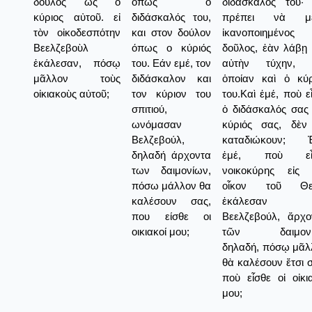
δοῦλος ὡς ὁ
όπως ο
διδάσκαλός του· 
κύριος αὐτοῦ. εἰ
διδάσκαλός του,
πρέπει νὰ μ
τὸν οἰκοδεσπότην
και στον δούλον
ἰκανοποιημένο
Βεελζεβοὺλ
όπως ο κύριός
δοῦλος, ἐὰν λάβῃ 
ἐκάλεσαν, πόσῳ
του. Εάν εμέ, τον
αὐτὴν τύχην, 
μᾶλλον τοὺς
διδάσκαλον και
ὁποίαν καὶ ὁ κύρ
οἰκιακοὺς αὐτοῦ;
τον κύριον του
του.Καὶ ἑμέ, ποὺ ε
σπιτιού,
ὁ διδάσκαλός σας 
ωνόμασαν
κύριός σας, δὲν
Βελζεβούλ,
καταδιώκουν; 
δηλαδή άρχοντα
ἑμέ, ποὺ εἶ
των δαιμονίων,
νοικοκύρης εἰς 
πόσω μάλλον θα
οἶκον τοῦ Θε
καλέσουν σας,
ἐκάλεσαν
που είσθε οι
Βεελζεβούλ, ἄρχο
οικιακοί μου;
τῶν δαιμονί
δηλαδή, πόσῳ μᾶλ
θὰ καλέσουν ἔτσι 
ποὺ εἶσθε οἱ οἰκι
μου;