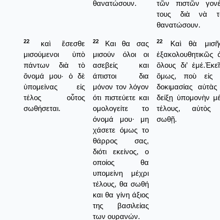
θανατώσουν.
τῶν πιστῶν γον
τους διὰ νὰ τ
θανατώσουν.
22
22
22
καὶ ἔσεσθε
Και θα σας
Καὶ θὰ μισῆ
μισούμενοι ὑπὸ
μισούν όλοι οι
ἑξακολουθητικῶς 
πάντων διὰ τὸ
ασεβείς και
ὅλους δι’ ἐμέ.Ἐκε
ὄνομά μου· ὁ δὲ
άπιστοι δια
ὅμως, ποὺ εἰς 
ὑπομείνας εἰς
μόνον τον λόγον
δοκιμασίας αὐτὰς
τέλος οὗτος
ότι πιστεύετε και
δείξῃ ὑπομονὴν μέ
σωθήσεται.
ομολογείτε το
τέλους, αὐτὸς
όνομά μου· μη
σωθῇ.
χάσετε όμως το
θάρρος σας,
διότι εκείνος, ο
οποίος θα
υπομείνη μέχρι
τέλους, θα σωθή
και θα γίνη άξιος
της βασιλείας
των ουρανών.