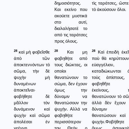
δημοσιότητος.
τὶς ταράτσες, ὥστ
Και εκείνο που
τὸ ἀκούσουν ὅλοι.
ακούετε μυστικά
στο αυτί,
διαλαλήσατέ το
από τις ταράτσες
προς όλους.
28
28
28
καὶ μὴ φοβεῖσθε
Και μη
Καὶ ἐπειδὴ ἐκεῖ
ἀπὸ τῶν
φοβηθήτε από
ποὺ θὰ κηρύττουν
ἀποκτεννόντων τὸ
τους διώκτας, οι
εὐαγγέλιον,
σῶμα, τὴν δὲ
οποίοι
καταδιώκωνται 
ψυχὴν μὴ
θανατώνουν το
τοὺς ἀπίστους,
δυναμένων
σώμα, δεν έχουν
φοβηθῆτε ἀ
ἀποκτεῖναι·
όμως την
ἐκείνους, π
φοβήθητε δὲ
δύναμιν να
θανατώνουν τὸ σῶ
μᾶλλον τὸν
θανατώσουν την
ἀλλὰ δὲν ἔχουν 
δυνάμενον καὶ
ψυχήν. Αλλά να
δύναμιν 
ψυχὴν καὶ σῶμα
φοβηθήτε
θανατώσουν καὶ 
ἀπολέσαι ἐν
περισσότερον
ψυχήν.Φοβήθητε
γεέννῃ.
τον Θεόν, ο
ὅμως ἀσυγκρί