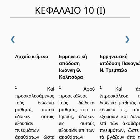
ΚΕΦΑΛΑΙΟ 10 (Ι)
❮
❯
Αρχαίο κείμενο
Ερμηνευτική
Ερμηνευτική
απόδοση
απόδοση Παναγι
Ιωάννη Θ.
Ν. Τρεμπέλα
Κολιτσάρα
1
1
1
Καὶ
Αφού
Καὶ ἀφ
προσκαλεσάμενος
προσεκάλεσε
ἐπροσκάλεσε τ
τοὺς δώδεκα
τους δώδεκα
δώδεκα μαθητάς τ
μαθητὰς αὐτοῦ
μαθητάς του ο
ἔδωκεν εἰς αὐτ
ἔδωκεν αὐτοῖς
Ιησούς, έδωκεν
ἐξουσίαν καὶ δύνα
ἐξουσίαν
εις αυτούς
ἐπὶ τῶν ἀκαθάρ
πνευμάτων
εξουσίαν επί των
πνευμάτων, ὥστε
ἀκαθάρτων ὥστε
ακαθάρτων
τὰ βγάζουν ἀπὸ τ