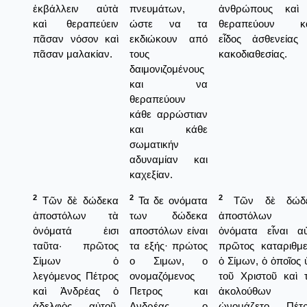
ἐκβάλλειν αὐτὰ
πνευμάτων,
ἀνθρώπους καὶ
καὶ θεραπεύειν
ώστε να τα
θεραπεύουν κ
πᾶσαν νόσον καὶ
εκδιώκουν από
εἶδος ἀσθενείας 
πᾶσαν μαλακίαν.
τους
κακοδιαθεσίας.
δαιμονιζομένους
και να
θεραπεύουν
κάθε αρρώστιαν
και κάθε
σωματικήν
αδυναμίαν και
καχεξίαν.
2
2
2
Τῶν δὲ δώδεκα
Τα δε ονόματα
Τῶν δὲ δώδε
ἀποστόλων τὰ
των δώδεκα
ἀποστόλων 
ὀνόματά ἐισι
αποστόλων είναι
ὀνόματα εἶναι αὐ
ταῦτα· πρῶτος
τα εξής· πρώτος
πρῶτος καταριθμεῖ
Σίμων ὁ
ο Σιμων, ο
ὁ Σίμων, ὁ ὁποῖος
λεγόμενος Πέτρος
ονομαζόμενος
τοῦ Χριστοῦ καὶ 
καὶ Ἀνδρέας ὁ
Πετρος και
ἀκολούθων τ
ἀδελφὸς αὐτοῦ,
Ανδρέας ο
ὠνομάζετο Πέτρ