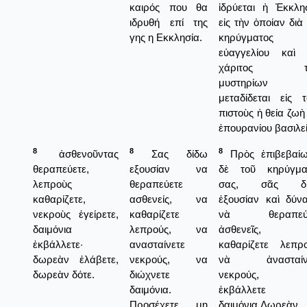
καιρός που θα
ἱδρύεται ἡ Ἐκκλησ
ιδρυθή επί της
εἰς τὴν ὁποίαν διὰ
γης η Εκκλησία.
κηρύγματος 
εὐαγγελίου καὶ 
χάριτος τ
μυστηρίων 
μεταδίδεται εἰς τ
πιστοὺς ἡ θεία ζωὴ
ἐπουρανίου βασιλεί
8
8
8
ἀσθενοῦντας
Σας δίδω
Πρὸς ἐπιβεβαίω
θεραπεύετε,
εξουσίαν να
δὲ τοῦ κηρύγμα
λεπροὺς
θεραπεύετε
σας, σᾶς δί
καθαρίζετε,
ασθενείς, να
ἐξουσίαν καὶ δύνα
νεκροὺς ἐγείρετε,
καθαρίζετε
νὰ θεραπεύε
δαιμόνια
λεπρούς, να
ἀσθενεῖς, 
ἐκβάλλετε·
ανασταίνετε
καθαρίζετε λεπρο
δωρεὰν ἐλάβετε,
νεκρούς, να
νὰ ἀνασταίν
δωρεὰν δότε.
διώχνετε
νεκρούς, 
δαιμόνια.
ἐκβάλλετε
Προσέχετε, μη
δαιμόνια.Δωρεὰν