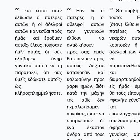
22
22
22
καὶ ἔσται ὅταν
Εάν δε οι
Θὰ συμβῇ 
ἔλθωσιν οἱ πατέρες
πατέρες η οι
τοῦτο: Ἐ
αὐτῶν ἢ οἱ ἀδελφοὶ
αδελφοί αυτών
(ὅταν) ἔλθουν
αὐτῶν κρίνεσθαι πρὸς
των γυναικών
πατέρες τ
ἡμᾶς, καὶ ἐροῦμεν
έλθουν να
νεαρῶν αὐτ
αὐτοῖς· ἔλεος ποιήσατε
αντιδικήσουν
κοριτσιῶν ἤ
ἡμῖν αὐτάς, ὅτι οὐκ
προς σας, ημείς
ἀδελφοί των 
ἐλάβομεν ἀνὴρ
θα είπωμεν προς
νὰ
γυναῖκα αὐτοῦ ἐν τῇ
αυτούς· Δείξατε
παραπονεθοῦ
παρατάξει, ὅτι οὐχ
κατανόησιν και
καὶ
ὑμεῖς ἐδώκατε αὐτοῖς·
καλωσύνην προς
διαμαρτυρηθο
ὡς
χάριν ημών, διότι
εἰς ἡμᾶς, ἐμ
κλῆροςπλημμελήσατε.
κατά την μάχην
θὰ τοὺς εἴπου
της Ιαβίς δεν
«φανῆτε εὐνοϊ
ηχμαλωτίσαμεν
καὶ
γυναίκας ώστε να
εὐσπλαγχνικοὶ
επαρκέσουν δι'
ἀπέναντί μας 
ένα έκαστον
ἀφῆστε τ
άνδρα από τους
γυναῖκες αὐ