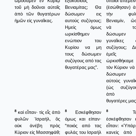
ὠμόσαμεν ἐν Κυρίῳ
εξακοσίους
ὁποῖοι ἀπέμει
τοῦ μὴ δοῦναι αὐτοῖς
Βενιαμίτας; Θα
(ἐσώθησαν) 
ἀπὸ τῶν θυγατέρων
δώσωμεν εις
τὴν φυλ
ἡμῶν εἰς γυναῖκας.
αυτούς συζύγους;
Βενιαμίν, ὥ
Ημείς όμως
νὰ το
ωρκίσθημεν
δώσωμεν
ενώπιον του
γυναῖκες 
Κυρίου να μη
συζύγους; Δι
τους δώσωμεν
ἐμεῖς
συζύγους από τας
ὠρκισθήκαμε 
θυγατέρας μας”.
τὸν Κύριον νὰ
δώσωμεν ε
αὐτοὺς γυναῖ
(ὡς συζύγου
ἀπὸ τ
θυγατέρες μας
8
8
8
καὶ εἶπαν· τίς εἷς ἀπὸ
Εσκέφθησαν
Τότ
φυλῶν ᾿Ισραήλ, ὃς
όμως και είπαν·
ἐσκέφθησαν 
οὐκ ἀνέβη πρὸς
“ποιός από τας
εἶπαν: «Ὑπάρ
Κύριον εἰς Μασσηφάθ;
φυλάς του Ισραήλ
κανεὶς ἀπὸ 