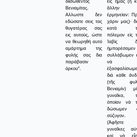
διισωθέντος
εἰς ἡμᾶς (ἢ κ
Βενιαμίτας.
ἄλλην
Αλλωστε δεν
ἑρμηνείαν: Π
εδώσατε σεις τας
χάριν μας)· δι
θυγατέρας σας
κατὰ τ
εις αυτούς, ώστε
πόλεμον εἰς 
να θεωρηθή αυτό
Ἰαβὶς δ
αμάρτημα της
ἠμπορέσαμεν
φυλής σας δια
συλλάβωμεν 
παράβασιν
νὰ
όρκου”.
ἑξασφαλίσωμ
διὰ κάθε ἄν
(τῆς φυλ
Βενιαμίν) μ
γυναῖκα, τ
ὁποίαν νὰ τ
δώσωμεν 
σύζυγον.
(Ἀφῆστε τ
γυναῖκες αὐ
καὶ νὰ εἶσ