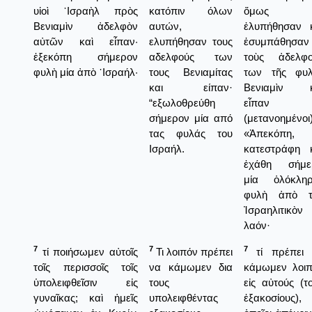
υἱοὶ ᾿Ισραὴλ πρὸς
κατόπιν όλων
ὅμως
Βενιαμὶν ἀδελφὸν
αυτών,
ἐλυπήθησαν 
αὐτῶν καὶ εἶπαν·
ελυπήθησαν τους
ἐσυμπάθησαν
ἐξεκόπη σήμερον
αδελφούς των
τοὺς ἀδελφο
φυλὴ μία ἀπὸ ᾿Ισραήλ·
τους Βενιαμίτας
των τῆς φυλ
και είπαν·
Βενιαμὶν κ
“εξωλοθρεύθη
εἶπαν
σήμερον μία από
(μετανοημένοι)
τας φυλάς του
«Ἀπεκόπη,
Ισραήλ.
κατεστράφη 
ἐχάθη σήμε
μία ὁλόκληρ
φυλὴ ἀπὸ τ
Ἰσραηλιτικὸν
λαόν·
7
7
7
τί ποιήσωμεν αὐτοῖς
Τι λοιπόν πρέπει
τί πρέπει 
τοῖς περισσοῖς τοῖς
να κάμωμεν δια
κάμωμεν λοι
ὑπολειφθεῖσιν εἰς
τους
εἰς αὐτούς (τ
γυναῖκας; καὶ ἡμεῖς
υπολειφθέντας
ἑξακοσίους),