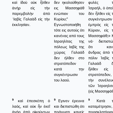
καὶ ἰδοὺ οὐκ ἦλθεν
δεν ηκολούθησεν
φυλὲς τ
ἀνὴρ εἰς τὴν
εις Μασσηφάθ
Ἰσραήλ, ὁ ὁπο
παρεμβολὴν ἀπὸ
ενώπιον του
δὲν ἦλθεν εἰς 
᾿Ιαβὶς Γαλαὰδ εἰς τὴν
Κυρίου;”
συγκέντρωσιν
ἐκκλησίαν.
Εγνωστοποιήθη
ἐμπρὸς εἰς 
τότε εις αυτούς ότι
Κύριον, εἰς 
κανένας από τους
Μασσηφάθ;» 
Ισραηλίτας της
νά· διεπιστ
πόλεως Ιαβίς της
ὅτι κανε
χώρας Γαλαάδ
ἄνδρας ἀπὸ 
δεν ήλθεν στο
πόλιν Ἰαβὶς 
στρατόπεδον
Γαλαὰδ δ
κατά την
ἦλθεν εἰς 
συγκέντρωσιν
στρατόπεδον, 
του λαού.
τὴν συνέλευ
τῶν Ἰσραηλι
(εἰς Μασσηφάθ
9
9
9
καὶ ἐπεσκέπη ὁ
Εγινεν έρευνα
Κατὰ τ
λαός, καί οὐκ ἦν ἐκεῖ
και διεπιστώθη ότι
καταμέτρησιν,
ἀνὴρ ἀπὸ οἰκούντων
πράγματι κανείς
προσκλητήριο