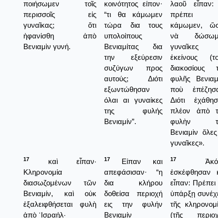
ποιήσωμεν τοῖς
κοινότητος είπον·
λαοῦ εἶπαν:
περισσοῖς εἰς
“τι θα κάμωμεν
πρέπει 
γυναῖκας; ὅτι
τώρα δια τους
κάμωμεν, ὥσ
ἠφανίσθη ἀπὸ
υπολοίπους
νὰ δώσωμ
Βενιαμὶν γυνή.
Βενιαμίτας δια
γυναῖκες ε
την εξεύρεσιν
ἐκείνους (τ
συζύγων προς
διακοσίους 
αυτούς; Διότι
φυλῆς Βενιαμ
εξωντώθησαν
ποὺ ἐπέζησα
όλαι αι γυναίκες
Διότι ἐχάθη
της φυλής
πλέον ἀπὸ τ
Βενιαμίν”.
φυλὴν τ
Βενιαμὶν ὅλες
γυναῖκες».
17
17
17
καὶ εἶπαν·
Είπαν και
Ἀκόμ
Κληρονομία
απεφάσισαν· “η
ἐσκέφθησαν 
διασωζομένων τῶν
δια κλήρου
εἶπαν: Πρέπει
Βενιαμίν, καὶ οὐκ
δοθείσα περιοχή
ὑπάρξῃ συνέχ
ἐξαλειφθήσεται φυλὴ
εις την φυλήν
τῆς κληρονομ
ἀπὸ ᾿Ισραήλ·
Βενιαμίν
(τῆς περιοχ