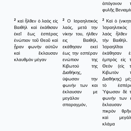
ἀπόγονον τ
φυλῆς Βενιαμί
2
2
2
καὶ ἦλθεν ὁ λαὸς εἰς
Ο Ισραηλιτικός
Καὶ ὁ (νικητ
Βαιθὴλ καὶ ἐκάθισαν
λαός, μετά την
Ἰσραηλιτικὸς
ἐκεῖ ἕως ἑσπέρας
νίκην του, ήλθεν
λαὸς ἦλθεν 
ἐνώπιον τοῦ Θεοῦ καὶ
εις Βαιθήλ,
τὴν Βαιθήλ.
ᾖραν φωνὴν αὐτῶν
εκάθησαν εκεί
Ἰσραηλῖται
καὶ ἔκλαυσαν
έως την εσπέραν
ἐκάθησαν ἐκ
κλαυθμὸν μέγαν
ενώπιον της
ἐμπρὸς εἰς 
Κιβωτού της
Θεόν (εἰς τ
Διαθήκης,
Κιβωτὸν τ
ύψωσαν την
Διαθήκης) μέ
φωνήν των και
τὸ ἑσπέρα
έκλαυσαν με
Ὑψωσαν δὲ τ
μεγάλον
φωνήν των κ
σπαραγμόν,
ἔκλαυσαν 
πικρὸν θρῆν
καὶ μεγάλ
κλάμα