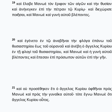
19
καὶ ἔλαβε Μανωὲ τὸν ἔριφον τῶν αἰγῶν καὶ τὴν θυσίαν
καὶ ἀνήνεγκεν ἐπὶ τήν πέτραν τῷ Κυρίῳ· καὶ διεχώρισε
ποιῆσαι, καὶ Μανωὲ καὶ γυνὴ αὐτοῦ βλέποντες.
20
καὶ ἐγένετο ἐν τῷ ἀναβῆναι τὴν φλόγα ἐπάνω τοῦ
θυσιαστηρίου ἕως τοῦ οὐρανοῦ καὶ ἀνέβη ὁ ἄγγελος Κυρίου
ἐν τῇ φλογὶ τοῦ θυσιαστηρίου, καὶ Μανωὲ καὶ ἡ γυνὴ αὐτοῦ
βλέποντες καὶ ἔπεσαν ἐπὶ πρόσωπον αὐτῶν ἐπὶ τὴν γῆν.
21
καὶ οὐ προσέθηκεν ἔτι ὁ ἄγγελος Κυρίου ὀφθῆναι πρὸς
Μανωὲ καὶ πρὸς τὴν γυναῖκα αὐτοῦ· τότε ἔγνω Μανωὲ ὅτι
ἄγγελος Κυρίου οὗτος.