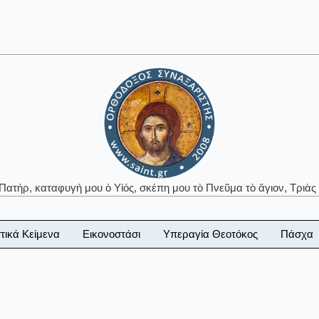
 Πατήρ, καταφυγή μου ὁ Υἱός, σκέπη μου τὸ Πνεῦμα τὸ ἅγιον, Τριὰς 
τικά Κείμενα
Εικονοστάσι
Υπεραγία Θεοτόκος
Πάσχα