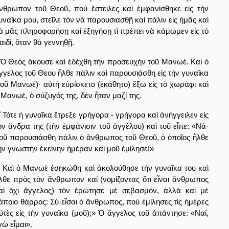
νθρωπον τοῦ Θεοῦ, ποὺ ἔστειλες καὶ ἐμφανίσθηκε εἰς τὴν
υναῖκα μου, στεῖλε τὸν νὰ παρουσιασθῇ καὶ πάλιν εἰς ἡμᾶς καὶ
ὰ μᾶς πληροφορήσῃ καὶ ἐξηγήσῃ τὶ πρέπει νὰ κάμωμεν εἰς τὸ
αιδί, ὅταν θὰ γεννηθῇ.
Ὁ Θεὸς ἄκουσε καὶ ἐδέχθη τὴν προσευχὴν τοῦ Μανωέ. Καὶ ὁ
γγελος τοῦ Θεου ἦλθε πάλιν καὶ παρουσιάσθη εἰς τὴν γυναῖκα
τοῦ Μανωέ)· αὐτὴ εὑρίσκετο (ἐκάθητο) ἔξω εἰς τὸ χωράφι καὶ
 Μανωέ, ὁ σύζυγός της, δὲν ἦταν μαζί της.
0
Τότε ἡ γυναῖκα ἔτρεξε γρήγορα - γρήγορα καὶ ἀνήγγειλεν εἰς
ὸν ἄνδρα της (τὴν ἐμφάνισιν τοῦ ἀγγέλου) καὶ τοῦ εἶπε: «Νά·
οῦ παρουσιάσθη πάλιν ὁ ἄνθρωπος τοῦ Θεοῦ, ὁ ὁποῖος ἦλθε
ὴν γνωστὴν ἐκείνην ἡμέραν καὶ μοῦ ἐμίλησε!»
Καὶ ὁ Μανωὲ ἐσηκώθη καὶ ἀκολούθησε τὴν γυναῖκα του καὶ
λθε πρὸς τὸν ἄνθρωπον καί (νομίζοντας ὅτι εἶναι ἄνθρωπος
αὶ ὄχι ἄγγελος) τὸν ἐρώτησε μὲ σεβασμόν, ἀλλὰ καὶ μὲ
άποιο θάρρος: Σὺ εἶσαι ὁ ἄνθρωπος, ποὺ ἐμίλησες τὶς ἡμέρες
ὐτὲς εἰς τὴν γυναῖκα (μοῦ);» Ὁ ἄγγελος τοῦ ἀπάντησε: «Ναί,
γὼ εἶμαι».