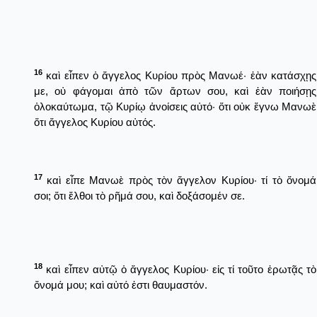
16
καὶ εἶπεν ὁ ἄγγελος Κυρίου πρὸς Μανωέ· ἐὰν κατάσχῃς
με, οὐ φάγομαι ἀπὸ τῶν ἄρτων σου, καὶ ἐὰν ποιήσῃς
ὁλοκαύτωμα, τῷ Κυρίῳ ἀνοίσεις αὐτό· ὅτι οὐκ ἔγνω Μανωὲ
ὅτι ἄγγελος Κυρίου αὐτός.
17
καὶ εἶπε Μανωὲ πρὸς τὸν ἄγγελον Κυρίου· τί τὸ ὄνομά
σοι; ὅτι ἔλθοι τὸ ρῆμά σου, καὶ δοξάσομέν σε.
18
καὶ εἶπεν αὐτῷ ὁ ἄγγελος Κυρίου· εἰς τί τοῦτο ἐρωτᾷς τὸ
ὄνομά μου; καὶ αὐτό ἐστι θαυμαστόν.