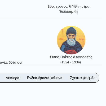
18ος χρόνος, 6748η ημέρα
Έκδοση: 4η
Όσιος Παΐσιος ο Αγιορείτης
(1924 - 1994)
ἁγία, δόξα σοι
Διάφορα
Ενδιαφέροντα κείμενα
Σχετικά με εμάς