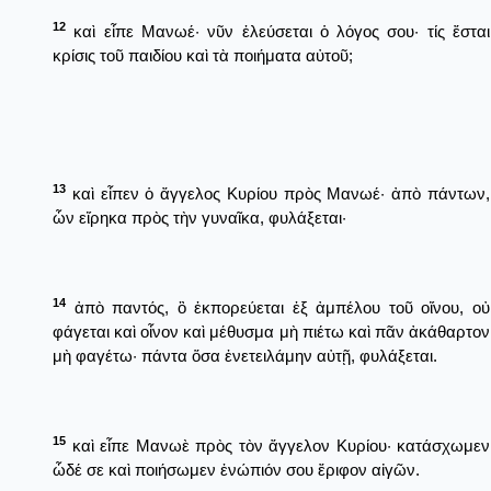
12
καὶ εἶπε Μανωέ· νῦν ἐλεύσεται ὁ λόγος σου· τίς ἔσται
κρίσις τοῦ παιδίου καὶ τὰ ποιήματα αὐτοῦ;
13
καὶ εἶπεν ὁ ἄγγελος Κυρίου πρὸς Μανωέ· ἀπὸ πάντων,
ὧν εἴρηκα πρὸς τὴν γυναῖκα, φυλάξεται·
14
ἀπὸ παντός, ὃ ἐκπορεύεται ἐξ ἀμπέλου τοῦ οἴνου, οὐ
φάγεται καὶ οἶνον καὶ μέθυσμα μὴ πιέτω καὶ πᾶν ἀκάθαρτον
μὴ φαγέτω· πάντα ὅσα ἐνετειλάμην αὐτῇ, φυλάξεται.
15
καὶ εἶπε Μανωὲ πρὸς τὸν ἄγγελον Κυρίου· κατάσχωμεν
ὧδέ σε καὶ ποιήσωμεν ἐνώπιόν σου ἔριφον αἰγῶν.