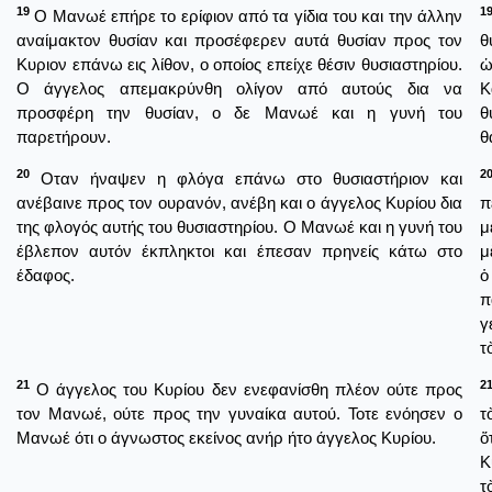
19
1
Ο Μανωέ επήρε το ερίφιον από τα γίδια του και την άλλην
αναίμακτον θυσίαν και προσέφερεν αυτά θυσίαν προς τον
θ
Κυριον επάνω εις λίθον, ο οποίος επείχε θέσιν θυσιαστηρίου.
ὡ
Ο άγγελος απεμακρύνθη ολίγον από αυτούς δια να
Κ
προσφέρη την θυσίαν, ο δε Μανωέ και η γυνή του
θ
παρετήρουν.
θ
20
2
Οταν ήναψεν η φλόγα επάνω στο θυσιαστήριον και
ανέβαινε προς τον ουρανόν, ανέβη και ο άγγελος Κυρίου δια
π
της φλογός αυτής του θυσιαστηρίου. Ο Μανωέ και η γυνή του
μ
έβλεπον αυτόν έκπληκτοι και έπεσαν πρηνείς κάτω στο
μ
έδαφος.
ὁ
π
γ
τ
21
2
Ο άγγελος του Κυρίου δεν ενεφανίσθη πλέον ούτε προς
τον Μανωέ, ούτε προς την γυναίκα αυτού. Τοτε ενόησεν ο
τ
Μανωέ ότι ο άγνωστος εκείνος ανήρ ήτο άγγελος Κυρίου.
ὅ
Κ
τ