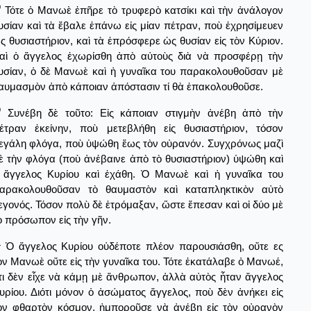
9
Τότε ὁ Μανωὲ ἐπῆρε τὸ τρυφερὸ κατσίκι καὶ τὴν ἀνάλογον
υσίαν καὶ τὰ ἔβαλε ἐπάνω εἰς μίαν πέτραν, ποὺ ἐχρησίμευεν
ς θυσιαστήριον, καὶ τὰ ἐπρόσφερε ὡς θυσίαν εἰς τὸν Κύριον.
αὶ ὁ ἄγγελος ἐχωρίσθη ἀπὸ αὐτοὺς διὰ νὰ προσφέρῃ τὴν
υσίαν, ὁ δὲ Μανωὲ καὶ ἡ γυναῖκα του παρακολουθοῦσαν μὲ
αυμασμὸν ἀπὸ κάποιαν ἀπόστασιν τί θὰ ἐπακολουθοῦσε.
0
Συνέβη δὲ τοῦτο: Εἰς κάποιαν στιγμὴν ἀνέβη ἀπὸ τὴν
έτραν ἐκείνην, ποὺ μετεβλήθη εἰς θυσιαστήριον, τόσον
εγάλη φλόγα, ποὺ ὑψώθη ἕως τὸν οὐρανόν. Συγχρόνως μαζὶ
ὲ τὴν φλόγα (ποὺ ἀνέβαινε ἀπὸ τὸ θυσιαστήριον) ὑψώθη καὶ
 ἄγγελος Κυρίου καὶ ἐχάθη. Ὁ Μανωὲ καὶ ἡ γυναῖκα του
αρακολουθοῦσαν τὸ θαυμαστὸν καὶ καταπληκτικὸν αὐτὸ
εγονός. Τόσον πολὺ δὲ ἐτρόμαξαν, ὥστε ἔπεσαν καὶ οἱ δύο μὲ
ὸ πρόσωπον εἰς τὴν γῆν.
1
Ὁ ἄγγελος Κυρίου οὐδέποτε πλέον παρουσιάσθη, οὔτε ες
ὸν Μανωὲ οὔτε εἰς τὴν γυναῖκα του. Τότε ἐκατάλαβε ὁ Μανωέ,
τι δὲν εἶχε νὰ κάμῃ μὲ ἄνθρωπον, ἀλλὰ αὐτὸς ἦταν ἄγγελος
υρίου. Διότι μόνον ὁ ἀσώματος ἄγγελος, ποὺ δὲν ἀνήκει εἰς
ὸν φθαρτὸν κόσμον, ἠμποροῦσε νὰ ἀνέβη εἰς τὸν οὐρανὸν