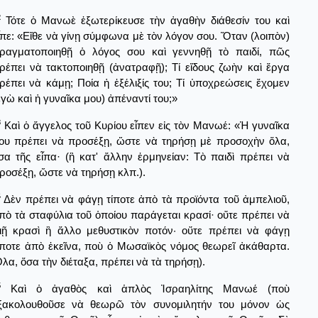
2
Τότε ὁ Μανωὲ ἐξωτερίκευσε τὴν ἀγαθὴν διάθεσίν του καὶ
ἶπε: «Εἴθε νὰ γίνῃ σύμφωνα μὲ τὸν λόγον σου. Ὅταν (λοιπὸν)
ραγματοποιηθῇ ὁ λόγος σου καὶ γεννηθῇ τὸ παιδί, πῶς
ρέπει νὰ τακτοποιηθῇ (ἀνατραφῇ); Τί εἴδους ζωὴν καὶ ἔργα
ρέπει νὰ κάμῃ; Ποία ἡ ἐξέλιξίς του; Τί ὑποχρεώσεις ἔχομεν
ἐγὼ καὶ ἡ γυναῖκα μου) ἀπέναντί του;»
3
Καὶ ὁ ἄγγελος τοῦ Κυρίου εἶπεν εἰς τὸν Μανωέ: «Ἡ γυναῖκα
ου πρέπει νὰ προσέξῃ, ὥστε νὰ τηρήσῃ μὲ προσοχὴν ὅλα,
σα τῆς εἶπα· (ἢ κατ' ἄλλην ἑρμηνείαν: Τὸ παιδὶ πρέπει νὰ
ροσέξῃ, ὥστε νὰ τηρήσῃ κλπ.).
4
Δὲν πρέπει νὰ φάγῃ τίποτε ἀπὸ τὰ προϊόντα τοῦ ἀμπελιοῦ,
πὸ τὰ σταφύλια τοῦ ὁποίου παράγεται κρασί· οὔτε πρέπει νὰ
ιῇ κρασὶ ἢ ἄλλο μεθυστικὸν ποτόν· οὔτε πρέπει νὰ φάγῃ
ίποτε ἀπὸ ἐκεῖνα, ποὺ ὁ Μωσαϊκὸς νόμος θεωρεῖ ἀκάθαρτα.
λα, ὅσα τὴν διέταξα, πρέπει νὰ τὰ τηρήσῃ).
5
Καὶ ὁ ἀγαθὸς καὶ ἁπλὸς Ἰσραηλίτης Μανωέ (ποὺ
ξακολουθοῦσε νὰ θεωρῶ τὸν συνομιλητήν του μόνον ὡς