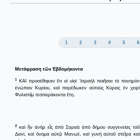
1
2
3
4
5
6
Μετάφραση τῶν Ἑβδομήκοντα
1
ΚΑΙ προσέθηκαν ἔτι οἱ υἱοὶ ᾿Ισραὴλ ποιῆσαι τὸ πονηρὸν
ἐνώπιον Κυρίου, καὶ παρέδωκεν αὐτοὺς Κύριος ἐν χειρὶ
Φυλιστιΐμ τεσσαράκοντα ἔτη.
2
καὶ ἦν ἀνὴρ εἷς ἀπὸ Σαραὰ ἀπὸ δήμου συγγενείας τοῦ
Δανί, καὶ ὄνομα αὐτῷ Μανωέ, καὶ γυνὴ αὐτοῦ στεῖρα καὶ