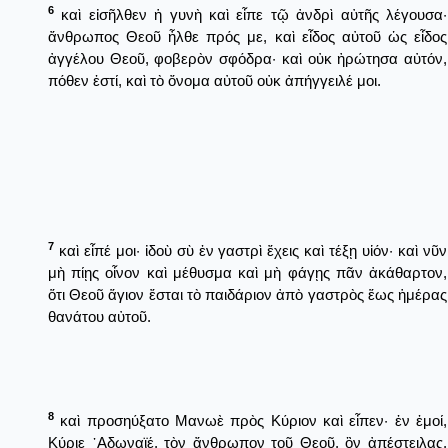
6
καὶ εἰσῆλθεν ἡ γυνὴ καὶ εἶπε τῷ ἀνδρὶ αὐτῆς λέγουσα·
ἄνθρωπος Θεοῦ ἦλθε πρός με, καὶ εἶδος αὐτοῦ ὡς εἶδος
ἀγγέλου Θεοῦ, φοβερὸν σφόδρα· καὶ οὐκ ἠρώτησα αὐτόν,
πόθεν ἐστί, καὶ τὸ ὄνομα αὐτοῦ οὐκ ἀπήγγειλέ μοι.
7
καὶ εἶπέ μοι· ἰδοὺ σὺ ἐν γαστρὶ ἔχεις καὶ τέξῃ υἱόν· καὶ νῦν
μὴ πίῃς οἶνον καὶ μέθυσμα καὶ μὴ φάγῃς πᾶν ἀκάθαρτον,
ὅτι Θεοῦ ἅγιον ἔσται τὸ παιδάριον ἀπὸ γαστρὸς ἕως ἡμέρας
θανάτου αὐτοῦ.
8
καὶ προσηύξατο Μανωὲ πρὸς Κύριον καὶ εἶπεν· ἐν ἐμοί,
Κύριε ᾿Αδωναϊέ, τὸν ἄνθρωπον τοῦ Θεοῦ, ὃν ἀπέστειλας,