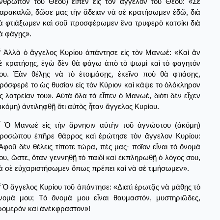
νθρωπον τοῦ Θεοῦ) εἶπεν εἰς τὸν ἄγγελον τοῦ Θεοῦ: «Σὲ
αρακαλῶ, δῶσε μας τὴν ἄδειαν νὰ σὲ κρατήσωμεν ἐδῶ, διὰ
ὰ φτιάξωμεν καὶ σοῦ προσφέρωμεν ἕνα τρυφερὸ κατσίκι διὰ
ὰ φάγῃς».
6
Ἀλλὰ ὁ ἄγγελος Κυρίου ἀπάντησε εἰς τὸν Μανωέ: «Καὶ ἂν
ὲ κρατήσῃς, ἐγὼ δὲν θὰ φάγω ἀπὸ τὸ ψωμὶ καὶ τὸ φαγητόν
ου. Ἐὰν θέλῃς νὰ τὸ ἐτοιμάσῃς, ἐκεῖνο ποὺ θὰ φτιάσῃς,
ρόσφερέ το ὡς θυσίαν εἰς τὸν Κύριον καὶ κάψε το ὁλόκληρον
ἰς λατρείαν του». Αὐτὰ ὅλα τὰ εἶπεν ὁ Μανωέ, διότι δὲν εἶχεν
ἀκόμη) ἀντιληφθῇ ὅτι αὐτὸς ἦταν ἄγγελος Κυρίου.
7
Ὁ Μανωὲ εἰς τὴν ἄρνησιν αὐτὴν τοῦ ἀγνώστου (ἀκόμη)
ροσώπου ἐπῆρε θάρρος καὶ ἐρώτησε τὸν ἄγγελον Κυρίου:
Ἀφοῦ δὲν θέλεις τίποτε τώρα, πές μας· ποῖον εἶναι τὸ ὄνομά
ου, ὥστε, ὅταν γεννηθῇ τὸ παιδὶ καὶ ἐκπληρωθῇ ὁ λόγος σου,
ὰ σὲ εὐχαριστήσωμεν ὅπως πρέπει καὶ νὰ σὲ τιμήσωμεν».
8
Ὁ ἄγγελος Κυρίου τοῦ ἀπάντησε: «Διατὶ ἐρωτᾷς νὰ μάθῃς τὸ
νομά μου; Τὸ ὄνομά μου εἶναι θαυμαστόν, μυστηριῶδες,
ρομερὸν καὶ ἀνέκφραστον»!