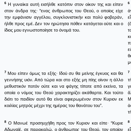
6
6
Η γυναίκα αυτή εισήλθε κατόπιν στον οίκον της και είπεν
στον άνδρα της· “ενας άνθρωπος του Θεού, ο οποίος είχε
ἀ
την εμφάνισιν αγγέλου, συγκλονιστικήν και πολύ φοβεράν,
ε
ήλθε προς εμέ. Δεν τον ηρώτησα πόθεν κατάγεται ούτε και ο
(
ίδιος μου εγνωστοποίησε το όνομά του.
τ
κ
π
ε
θ
μ
7
7
Μου είπεν όμως τα εξής· Ιδού συ θα μείνης έγκυος και θα
γεννήσης υιόν. Από τώρα και στο εξής μη πίης οίνον η άλλο
τ
μεθυστικόν ποτόν ούτε και να φάγης τίποτε από εκείνα, τα
γ
οποία ο νόμος του Θεού χαρακτηρίζει ακάθαρτα. Και τούτο
ἄ
διότι το παιδίον αυτό θα είναι αφιερωμένον στον Κυριον εκ
Μ
κοιλίας μητρός μέχρι της ημέρας του θανάτου του”.
ἀ
τ
8
8
Ο Μανωέ προσηυχήθη προς τον Κυριον και είπε· “Κυριε
Αδωναϊέ, σε παρακαλώ, ο άνθρωπος του Θεού, τον οποίον
ε