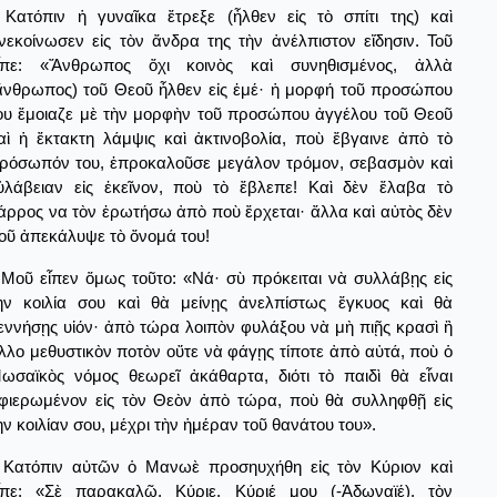
Κατόπιν ἡ γυναῖκα ἔτρεξε (ἦλθεν εἰς τὸ σπίτι της) καὶ
νεκοίνωσεν εἰς τὸν ἄνδρα της τὴν ἀνέλπιστον εἴδησιν. Τοῦ
ἶπε: «Ἄνθρωπος ὄχι κοινὸς καὶ συνηθισμένος, ἀλλὰ
ἄνθρωπος) τοῦ Θεοῦ ἦλθεν εἰς ἑμέ· ἡ μορφή τοῦ προσώπου
ου ἔμοιαζε μὲ τὴν μορφὴν τοῦ προσώπου ἀγγέλου τοῦ Θεοῦ
αὶ ἡ ἔκτακτη λάμψις καὶ ἀκτινοβολία, ποὺ ἔβγαινε ἀπὸ τὸ
ρόσωπόν του, ἐπροκαλοῦσε μεγάλον τρόμον, σεβασμὸν καὶ
ὐλάβειαν εἰς ἐκεῖνον, ποὺ τὸ ἔβλεπε! Καὶ δὲν ἔλαβα τὸ
άρρος να τὸν ἐρωτήσω ἀπὸ ποὺ ἔρχεται· ἄλλα καὶ αὐτὸς δὲν
οῦ ἀπεκάλυψε τὸ ὄνομά του!
Μοῦ εἶπεν ὅμως τοῦτο: «Νά· σὺ πρόκειται νὰ συλλάβῃς εἰς
ὴν κοιλία σου καὶ θὰ μείνῃς ἀνελπίστως ἔγκυος καὶ θὰ
εννήσῃς υἱόν· ἀπὸ τώρα λοιπὸν φυλάξου νὰ μὴ πιῇς κρασὶ ἢ
λλο μεθυστικὸν ποτὸν οὔτε νὰ φάγῃς τίποτε ἀπὸ αὐτά, ποὺ ὁ
ωσαϊκὸς νόμος θεωρεῖ ἀκάθαρτα, διότι τὸ παιδὶ θὰ εἶναι
φιερωμένον εἰς τὸν Θεὸν ἀπὸ τώρα, ποὺ θὰ συλληφθῇ εἰς
ὴν κοιλίαν σου, μέχρι τὴν ἡμέραν τοῦ θανάτου του».
Κατόπιν αὐτῶν ὁ Μανωὲ προσηυχήθη εἰς τὸν Κύριον καὶ
ἶπε: «Σὲ παρακαλῶ, Κύριε, Κύριέ μου (-Ἀδωναϊέ), τὸν