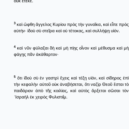
οὐκ ἔτεκε.
3
καὶ ὤφθη ἄγγελος Κυρίου πρὸς τὴν γυναῖκα, καὶ εἶπε πρὸς
αὐτήν· ἰδοὺ σὺ στεῖρα καὶ οὐ τέτοκας, καὶ συλλήψῃ υἱόν.
4
καὶ νῦν φύλαξαι δὴ καὶ μὴ πίῃς οἶνον καὶ μέθυσμα καὶ μὴ
φάγῃς πᾶν ἀκάθαρτον·
5
ὅτι ἰδοὺ σὺ ἐν γαστρὶ ἔχεις καὶ τέξῃ υἱόν, καὶ σίδηρος ἐπὶ
τὴν κεφαλὴν αὐτοῦ οὐκ ἀναβήσεται, ὅτι ναζὶρ Θεοῦ ἔσται τὸ
παιδάριον ἀπὸ τῆς κοιλίας, καὶ αὐτὸς ἄρξεται σῶσαι τὸν
᾿Ισραὴλ ἐκ χειρὸς Φυλιστιΐμ.