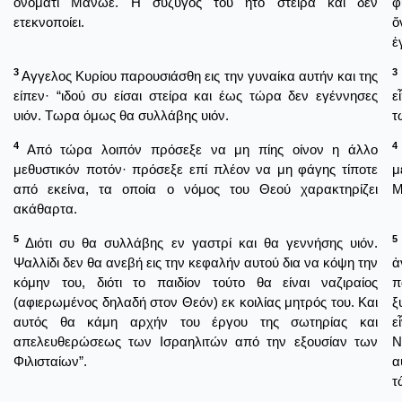
ονόματι Μανωέ. Η σύζυγός του ήτο στείρα και δεν
φ
ετεκνοποίει.
ὄ
ἐ
3
3
Αγγελος Κυρίου παρουσιάσθη εις την γυναίκα αυτήν και της
είπεν· “ιδού συ είσαι στείρα και έως τώρα δεν εγέννησες
ε
υιόν. Τωρα όμως θα συλλάβης υιόν.
τ
4
4
Από τώρα λοιπόν πρόσεξε να μη πίης οίνον η άλλο
μεθυστικόν ποτόν· πρόσεξε επί πλέον να μη φάγης τίποτε
μ
από εκείνα, τα οποία ο νόμος του Θεού χαρακτηρίζει
Μ
ακάθαρτα.
5
5
Διότι συ θα συλλάβης εν γαστρί και θα γεννήσης υιόν.
Ψαλλίδι δεν θα ανεβή εις την κεφαλήν αυτού δια να κόψη την
ἀ
κόμην του, διότι το παιδίον τούτο θα είναι ναζιραίος
π
(αφιερωμένος δηλαδή στον Θεόν) εκ κοιλίας μητρός του. Και
ξ
αυτός θα κάμη αρχήν του έργου της σωτηρίας και
ε
απελευθερώσεως των Ισραηλιτών από την εξουσίαν των
Ν
Φιλισταίων”.
α
τ