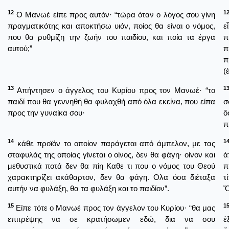
12
1
Ο Μανωέ είπε προς αυτόν· “τώρα όταν ο λόγος σου γίνη
πραγματικότης και αποκτήσω υιόν, ποίος θα είναι ο νόμος,
ε
που θα ρυθμίζη την ζωήν του παιδίου, και ποία τα έργα
π
αυτού;”
π
π
(
13
1
Απήντησεν ο άγγελος του Κυρίου προς τον Μανωέ· “το
παιδί που θα γεννηθή θα φυλαχθή από όλα εκείνα, που είπα
σ
προς την γυναίκα σου·
ὅ
π
14
1
κάθε προϊόν το οποίον παράγεται από άμπελον, με τας
σταφυλάς της οποίας γίνεται ο οίνος, δεν θα φάγη· οίνον και
ἀ
μεθυστικά ποτά δεν θα πίη Καθε τι που ο νόμος του Θεού
π
χαρακτηρίζει ακάθαρτον, δεν θα φάγη. Ολα όσα διέταξα
τ
αυτήν να φυλάξη, θα τα φυλάξη και το παιδίον”.
Ὅ
15
1
Είπε τότε ο Μανωέ προς τον άγγελον του Κυρίου· “θα μας
επιτρέψης να σε κρατήσωμεν εδώ, δια να σου
ἐ