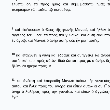
ἐλθέτω δὴ ἔτι πρὸς ἡμᾶς καὶ συμβιβασάτω ἡμᾶς τί
ποιήσωμεν τῷ παιδίῳ τῷ τικτομένῳ.
9
καὶ εἰσήκουσεν ὁ Θεὸς τῆς φωνῆς Μανωέ, καὶ ἦλθεν ὁ
ἄγγελος τοῦ Θεοῦ ἔτι πρὸς τὴν γυναῖκα, καὶ αὕτη ἐκάθητο
ἐν ἀγρῷ, καὶ Μανωὲ ὁ ἀνὴρ αὐτῆς οὐκ ἦν μετ᾿ αὐτῆς.
10
καὶ ἐτάχυνεν ἡ γυνὴ καὶ ἔδραμε καὶ ἀνήγγειλε τῷ ἀνδρὶ
αὐτῆς καὶ εἶπε πρὸς αὐτόν· ἰδοὺ ὦπται πρός με ὁ ἀνήρ, ὃς
ἦλθεν ἐν ἡμέρᾳ πρός με.
11
καὶ ἀνέστη καὶ ἐπορεύθη Μανωὲ ὀπίσω τῆς γυναικὸς
αὐτοῦ καὶ ἦλθε πρὸς τὸν ἄνδρα καὶ εἶπεν αὐτῷ· εἰ σὺ εἶ ὁ
ἀνὴρ ὁ λαλήσας πρὸς τὴν γυναῖκα; καὶ εἶπεν ὁ ἄγγελος·
ἐγώ.