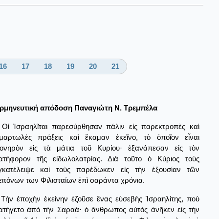
16
17
18
19
20
21
ρμηνευτική απόδοση Παναγιώτη Ν. Τρεμπέλα
Οἱ Ἰσραηλῖται παρεσύρθησαν πάλιν εἰς παρεκτροπὲς καὶ
μαρτωλὲς πράξεις καὶ ἔκαμαν ἐκεῖνο, τὸ ὁποῖον εἶναι
ονηρὸν εἰς τὰ μάτια τοῦ Κυρίου· ἐξανάπεσαν εἰς τὸν
ατήφορον τῆς εἰδωλολατρίας. Διὰ τοῦτο ὁ Κύριος τοὺς
γκατέλειψε καὶ τοὺς παρέδωκεν εἰς τὴν ἐξουσίαν τῶν
ειτόνων των Φιλισταίων ἐπὶ σαράντα χρόνια.
Τὴν ἐποχὴν ἐκείνην ἐζοῦσε ἕνας εὐσεβὴς Ἰσραηλίτης, ποὺ
ατήγετο ἀπὸ τὴν Σαραά· ὁ ἄνθρωπος αὐτὸς ἀνῆκεν εἰς τὴν