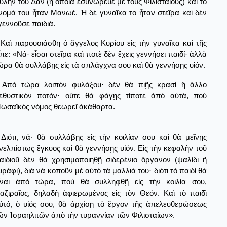
υλὴν τοῦ Δὰν (ἢ ὁποία ἐσυνώρευε μὲ τοὺς Φιλισταίους) καὶ τὸ
νομά του ἦταν Μανωέ. Ἡ δὲ γυναῖκα το ἦταν στεῖρα καὶ δὲν
γεννοῦσε παιδιά.
Καὶ παρουσιάσθη ὁ ἄγγελος Κυρίου εἰς τὴν γυναῖκα καὶ τῆς
ἶπε: «Νά· εἶσαι στεῖρα καὶ ποτὲ δὲν ἔχεις γεννήσει παιδί· ἀλλὰ
ώρα θὰ συλλάβῃς εἰς τὰ σπλάγχνα σου καὶ θὰ γεννήσῃς υἱόν.
Ἀπὸ τώρα λοιπὸν φυλάξου· δὲν θὰ πιῇς κρασὶ ἢ ἄλλο
εθυστικὸν ποτόν· οὔτε θὰ φάγῃς τίποτε ἀπὸ αὐτά, ποὺ
ωσαϊκὸς νόμος θεωρεῖ ἀκάθαρτα.
Διότι, νά· θὰ συλλάβῃς εἰς τὴν κοιλίαν σου καὶ θὰ μεῖνῃς
νελπίστως ἔγκυος καὶ θὰ γεννήσῃς υἱόν. Εἰς τὴν κεφαλὴν τοῦ
αιδιοῦ δὲν θὰ χρησιμοποιηθῇ σιδερένιο ὅργανον (ψαλίδι ἢ
υράφι), διὰ νὰ κοποῦν μὲ αὐτὸ τὰ μαλλιά του· διότι τὸ παιδὶ θὰ
ἶναι ἀπὸ τώρα, ποὺ θὰ συλληφθῇ εἰς τὴν κοιλία σου,
αζιραῖος, δηλαδὴ ἀφιερωμένος εἰς τὸν Θεόν. Καὶ τὸ παιδὶ
ὐτό, ὁ υἱός σου, θὰ ἀρχίσῃ τὸ ἔργον τῆς ἀπελευθερώσεως
ῶν Ἰσραηλιτῶν ἀπὸ τὴν τυραννίαν τῶν Φιλισταίων».