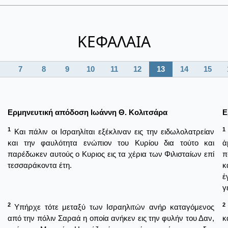
ΚΕΦΑΛΑΙΑ
7
8
9
10
11
12
13
14
15
Ερμηνευτική απόδοση Ιωάννη Θ. Κολιτσάρα
Ε
1
1
Και πάλιν οι Ισραηλίται εξέκλιναν εις την ειδωλολατρείαν
και την φαυλότητα ενώπιον του Κυρίου δια τούτο και
ἁ
παρέδωκεν αυτούς ο Κυριος εις τα χέρια των Φιλισταίων επί
π
τεσσαράκοντα έτη.
κ
ἐ
γ
2
2
Υπήρχε τότε μεταξύ των Ισραηλιτών ανήρ καταγόμενος
από την πόλιν Σαραά η οποία ανήκεν εις την φυλήν του Δαν,
κ