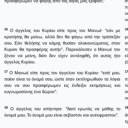
προσφέρωμεν να φάγης από τας αίγας μας ερίφιον;”
ἄ
π
ν
ν
16
1
Ο άγγελος του Κυρίου είπε προς τον Μανωέ· “εάν με
κρατήσης θα μείνω, αλλά δεν θα φάγω από την τράπεζάν
μ
σου. Εάν θελήσης να κάμης θυσίαν ολοκαυτώματος, στον
σ
Κυριον θα προσφέρης αυτήν”. Παρεκάλεσεν ο Μανωέ τον
π
ξένον να μείνη, διότι δεν είχεν αντιληφθή, ότι αυτός ήτο
ε
άγγελος Κυρίου.
(
17
1
Ο Μανωέ είπε προς τον άγγελον του Κυρίου· “ειπέ μου,
ποίον είναι το όνομά σου, ώστε όταν εκπληρωθούν τα λόγια
π
σου να σου προσφέρωμεν εις ένδειξιν εκτιμήσεως και
«
ευγνωμοσύνης ένα δώρον”.
σ
ν
18
1
Ο άγγελος του απήντησε· “διατί ερωτάς να μάθης το
όνομά μου; Το όνομά μου είναι σεβαστόν και ανέκφραστον”.
ὄ
τ