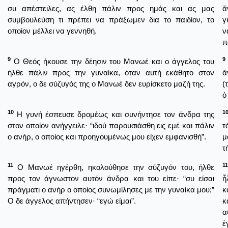
συ απέστειλες, ας έλθη πάλιν προς ημάς και ας μας
ἄ
συμβουλεύση τι πρέπει να πράξωμεν δια το παιδίον, το
γ
οποίον μέλλει να γεννηθή.
ν
π
9
9
Ο Θεός ήκουσε την δέησιν του Μανωέ και ο άγγελος του
ήλθε πάλιν προς την γυναίκα, όταν αυτή εκάθητο στον
ἄ
αγρόν, ο δε σύζυγός της ο Μανωέ δεν ευρίσκετο μαζή της.
(
ὁ
10
1
Η γυνή έσπευσε δρομέως και συνήντησε τον άνδρα της
στον οποίον ανήγγειλε· “ιδού παρουσιάσθη εις εμέ και πάλιν
τ
ο ανήρ, ο οποίος και προηγουμένως μου είχεν εμφανισθή”.
μ
τ
11
11
Ο Μανωέ ηγέρθη, ηκολούθησε την σύζυγόν του, ήλθε
προς τον άγνωστον αυτόν άνδρα και του είπε· “συ είσαι
ἦ
πράγματι ο ανήρ ο οποίος συνωμίλησες με την γυναίκα μου;”
κ
Ο δε άγγελος απήντησεν· “εγώ είμαι”.
κ
α
ἐ