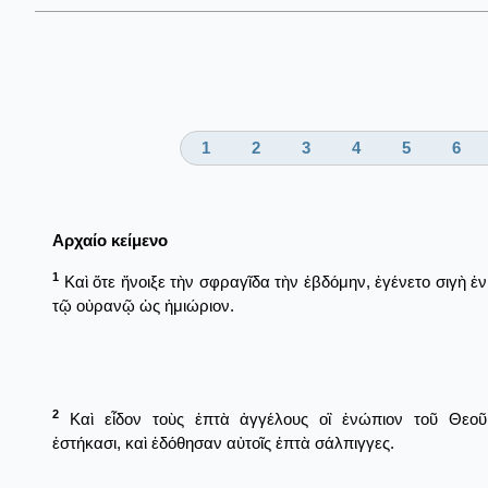
1
2
3
4
5
6
Αρχαίο κείμενο
1
Καὶ ὅτε ἤνοιξε τὴν σφραγῖδα τὴν ἑβδόμην, ἐγένετο σιγὴ ἐν
τῷ οὐρανῷ ὡς ἡμιώριον.
2
Καὶ εἶδον τοὺς ἑπτὰ ἀγγέλους οἳ ἐνώπιον τοῦ Θεοῦ
ἑστήκασι, καὶ ἐδόθησαν αὐτοῖς ἑπτὰ σάλπιγγες.