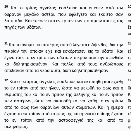
10
1
Και ο τρίτος άγγελος εσάλπισε και έπεσεν από τον
ουρανόν μεγάλο αστέρι, που εφλέγετο και εκαίετο σαν
κ
λαμπάδα. Και έπεσεν στο εν τρίτον των ποταμών και εις τας
ο
πηγάς των υδάτων.
ἔ
ὑ
11
11
Και το όνομα του αστέρος αυτού λέγεται ο Αψινθος, δια την
πικρίαν την οποίαν είχε και εσκόρπισεν εις τα ύδατα. Και
ε
έγινε τότε το εν τρίτο των υδάτων πικρόν σαν την αψινθιάν
τ
και δηλητηριασμένον. Και πολλοί από τους ανθρώπους
π
απέθαναν από τα νερά αυτά, διότι εδηλητηριάσθησαν.
ἐ
12
1
Και ο τέταρτος άγγελος εσάλπισε και εκτυπήθη και εχάθη
το εν τρίτον από τον ήλιον, ώστε να μειωθή το φως και η
θ
θερμότης του και το εν τρίτον της σελήνης και το εν τρίτον
Κ
των αστέρων, ώστε να σκοτισθή και να χαθή το εν τρίτον
θ
από το φως των ουρανίων αυτών σωμάτων. Και η ημέρα
τ
έχασε το εν τρίτον από το φως της και η νύκτα επίσης έχασε
τ
το εν τρίτον από την αστροφεγγιά της και από το
μ
σεληνόφως.
φ