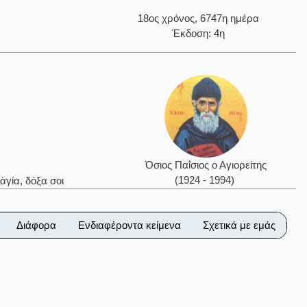
18ος χρόνος, 6747η ημέρα
Έκδοση: 4η
Όσιος Παΐσιος ο Αγιορείτης
(1924 - 1994)
ἁγία, δόξα σοι
Διάφορα
Ενδιαφέροντα κείμενα
Σχετικά με εμάς