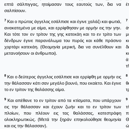
επτά σάλπιγγας, ητοίμασαν τους εαυτούς των, δια να
ἐ
σαλπίσουν.
7
7
Και ο πρώτος άγγελος εσάλπισε και έγινε χαλάζι και φωτιά,
ανακατεμένα με αίμα, και ερρίφθησαν με ορμήν εις την γην.
ἀ
Και τότε τον εν τρίτον της γης κατεκάη και το εν τρίτο των
μ
δένδρων έγινε παρανάλωμα του πυρός και κάθε πράσινο
κ
χορτάρι κατεκάη. (Θεομηνία μερική, δια να συνέλθουν και
δ
μετανοήσουν οι άνθρωποι).
κ
ἀ
τ
8
8
Και ο δεύτερος άγγελος εσάλπισε και ερρίφθη με ορμήν εις
την θάλασσαν κάτι σαν μεγάλο βουνό, που εκαίετο. Και έγινε
θ
το εν τρίτον της θαλάσσης αίμα.
τ
9
9
Και απέθανε το εν τρίτον από τα κτίσματα, που υπάρχουν
εις την θάλασσαν και έχουν ζωήν και το εν τρίτον των
τ
πλοίων, που πλέουν εις τας θαλάσσας, κατεστράφη
π
ολοκληρωτικώς. (Μετά την ξηράν επηκολούθησε θεομηνία
Θ
και εις την θάλασσαν).
ὠ