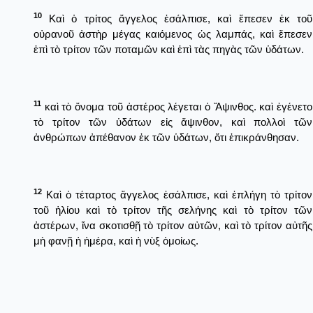
10
Καὶ ὁ τρίτος ἄγγελος ἐσάλπισε, καὶ ἔπεσεν ἐκ τοῦ
οὐρανοῦ ἀστὴρ μέγας καιόμενος ὡς λαμπάς, καὶ ἔπεσεν
ἐπὶ τὸ τρίτον τῶν ποταμῶν καὶ ἐπὶ τὰς πηγὰς τῶν ὑδάτων.
11
καὶ τὸ ὄνομα τοῦ ἀστέρος λέγεται ὁ Ἄψινθος. καὶ ἐγένετο
τὸ τρίτον τῶν ὑδάτων εἰς ἄψινθον, καὶ πολλοὶ τῶν
ἀνθρώπων ἀπέθανον ἐκ τῶν ὑδάτων, ὅτι ἐπικράνθησαν.
12
Καὶ ὁ τέταρτος ἄγγελος ἐσάλπισε, καὶ ἐπλήγη τὸ τρίτον
τοῦ ἡλίου καὶ τὸ τρίτον τῆς σελήνης καὶ τὸ τρίτον τῶν
ἀστέρων, ἵνα σκοτισθῇ τὸ τρίτον αὐτῶν, καὶ τὸ τρίτον αὐτῆς
μὴ φανῇ ἡ ἡμέρα, καὶ ἡ νὺξ ὁμοίως.