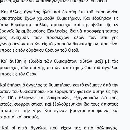
ὴν ἔναρξιν τῶν νέων παιδαγωγικῶν τιμωριῶν τοῦ Θεοῦ.
Καὶ ἄλλος ἄγγελος ἦλθε καὶ ἐστάθη ἐπὶ τοῦ ἐπουρανίου
υσιαστηρίου ἔχων χρυσοῦν θυμιατήριον. Καὶ ἐδόθησαν εἰς
ὐτὸν θυμιάματα πολλά, προσευχαὶ καὶ πρεσβεῖαι τῆς ἐν
ὐρανοῖς θριαμβευούσης Ἐκκλησίας, διὰ νὰ προσφέρῃ ταύτας
ρὸς ἐνίσχυσιν τῶν προσευχῶν ὅλων τῶν ἐπὶ γῆς
γωνιζομένων πιστῶν εἰς τὸ χρυσοῦν θυσιαστήριον, ποὺ εἶναι
μπρὸς εἰς τὸν οὐράνιον θρόνον τοῦ Θεοῦ.
Καὶ ἀνέβη ἡ εὐωδία τῶν θυμιαμάτων αὐτῶν μαζὶ μὲ τὰς
ροσευχὰς τῶν ἐπὶ γῆς πιστῶν ἀπὸ τὴν χεῖρα τοῦ ἀγγέλου
μπρὸς εἰς τὸν Θεόν.
Καὶ ἐπῆρεν ὁ ἄγγελος τὸ θυμιατήριον καὶ τὸ ἐγέμισεν ἀπὸ τὴν
ωτιὰν τοῦ θυσιαστηρίου καὶ ἔρριψε τὴν φωτιὰν αὐτὴν εἰς τὴν
ῆν. Πῦρ θλίψεων καὶ δοκιμασιῶν, ἐξαγνιστικὸν διὰ τοὺς
ιστούς, σωφρονιστικὸν καὶ ἐξολοθρευτικὸν διὰ τοὺς ἀπίστους
ίπτεται εἰς τὴν γῆν. Καὶ ἔγιναν βρονταὶ καὶ φωναὶ καὶ
στραπαὶ καὶ σεισμός.
Καὶ οἱ ἑπτὰ ἄγγελοι, ποὺ εἶχαν τὰς ἑπτὰ σάλπιγγας,