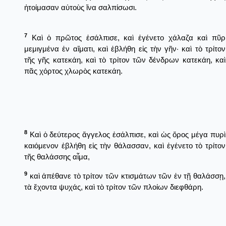
ἡτοίμασαν αὑτοὺς ἵνα σαλπίσωσι.
7
Καὶ ὁ πρῶτος ἐσάλπισε, καὶ ἐγένετο χάλαζα καὶ πῦρ
μεμιγμένα ἐν αἵματι, καὶ ἐβλήθη εἰς τὴν γῆν· καὶ τὸ τρίτον
τῆς γῆς κατεκάη, καὶ τὸ τρίτον τῶν δένδρων κατεκάη, καὶ
πᾶς χόρτος χλωρὸς κατεκάη.
8
Καὶ ὁ δεύτερος ἄγγελος ἐσάλπισε, καὶ ὡς ὄρος μέγα πυρὶ
καιόμενον ἐβλήθη εἰς τὴν θάλασσαν, καὶ ἐγένετο τὸ τρίτον
τῆς θαλάσσης αἷμα,
9
καὶ ἀπέθανε τὸ τρίτον τῶν κτισμάτων τῶν ἐν τῇ θαλάσσῃ,
τὰ ἔχοντα ψυχάς, καὶ τὸ τρίτον τῶν πλοίων διεφθάρη.