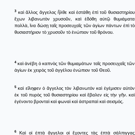
3
καὶ ἄλλος ἄγγελος ἦλθε καὶ ἐστάθη ἐπὶ τοῦ θυσιαστηρίου
ἔχων λιβανωτὸν χρυσοῦν, καὶ ἐδόθη αὐτῷ θυμιάματα
πολλὰ, ἵνα δώσῃ ταῖς προσευχαῖς τῶν ἁγίων πάντων ἐπὶ τὸ
θυσιαστήριον τὸ χρυσοῦν τὸ ἐνώπιον τοῦ θρόνου.
4
καὶ ἀνέβη ὁ καπνὸς τῶν θυμιαμάτων ταῖς προσευχαῖς τῶν
ἁγίων ἐκ χειρὸς τοῦ ἀγγέλου ἐνώπιον τοῦ Θεοῦ.
5
καὶ εἴληφεν ὁ ἄγγελος τὸν λιβανωτόν καὶ ἐγέμισεν αὐτὸν
ἐκ τοῦ πυρὸς τοῦ θυσιαστηρίου καὶ ἔβαλεν εἰς τὴν γῆν. καὶ
ἐγένοντο βρονταὶ καὶ φωναὶ καὶ ἀστραπαὶ καὶ σεισμός.
6
Καὶ οἱ ἑπτὰ ἄγγελοι οἱ ἔχοντες τὰς ἑπτὰ σάλπιγγας