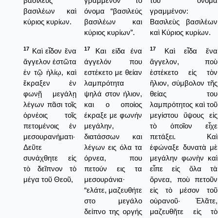
βασιλεὺς
γραμμένον το
του ὄνομα
βασιλέων καὶ
όνομα “βασιλεύς
γραμμένον:
κύριος κυρίων.
βασιλέων και
Βασιλεὺς βασιλέων
κύριος κυρίων”.
καὶ Κύριος κυρίων.
17
17
17
Καὶ εἶδον ἕνα
Και είδα ένα
Καὶ εἶδα ἕνα
ἄγγελον ἑστῶτα
άγγελόν που
ἄγγελον, ποὺ
ἐν τῷ ἡλίῳ, καὶ
εστέκετο με θείαν
ἐστέκετο εἰς τὸν
ἔκραξεν ἐν
λαμπρότητα
ἥλιον, σύμβολον τῆς
φωνῇ μεγάλῃ
ψηλά στον ήλιον,
θείας του
λέγων πᾶσι τοῖς
και ο οποίος
λαμπρότητος καὶ τοῦ
ὀρνέοις τοῖς
έκραξε με φωνήν
μεγίστου ὕψους εἰς
πετομένοις ἐν
μεγάλην,
τὸ ὁποῖον εἶχε
μεσουρανήματι·
διατάσσων και
πετάξει. Καὶ
Δεῦτε
λέγων εις όλα τα
ἐφώναξε δυνατὰ μὲ
συνάχθητε εἰς
όρνεα, που
μεγάλην φωνὴν καὶ
τὸ δεῖπνον τὸ
πετούν εις τα
εἶπε εἰς ὅλα τὰ
μέγα τοῦ Θεοῦ,
μεσουράνια·
ὅρνεα, ποὺ πετοῦν
“ελάτε, μαζευθήτε
εἰς τὸ μέσον τοῦ
στο μεγάλο
οὐρανοῦ· Ἐλᾶτε,
δείπνο της οργής
μαζευθῆτε εἰς τὸ