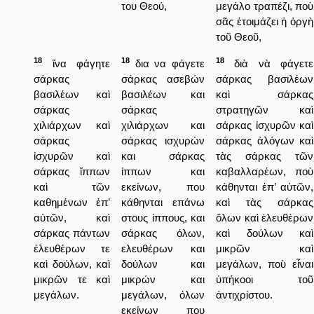
του Θεού,
μεγάλο τραπέζι, ποὺ
σᾶς ἑτοιμάζει ἡ ὀργὴ
τοῦ Θεοῦ,
18
18
18
ἵνα φάγητε
δια να φάγετε
διὰ νὰ φάγετε
σάρκας
σάρκας ασεβών
σάρκας βασιλέων
βασιλέων καὶ
βασιλέων και
καὶ σάρκας
σάρκας
σάρκας
στρατηγῶν καὶ
χιλιάρχων καὶ
χιλιάρχων και
σάρκας ἰσχυρῶν καὶ
σάρκας
σάρκας ισχυρών
σάρκας ἀλόγων καὶ
ἰσχυρῶν καὶ
και σάρκας
τὰς σάρκας τῶν
σάρκας ἵππων
ίππων και
καβαλλαρέων, ποὺ
καὶ τῶν
εκείνων, που
κάθηνται ἐπ’ αὐτῶν,
καθημένων ἐπ’
κάθηνται επάνω
καὶ τὰς σάρκας
αὐτῶν, καὶ
στους ίππους, και
ὅλων καὶ ἐλευθέρων
σάρκας πάντων
σάρκας όλων,
καὶ δούλων καὶ
ἐλευθέρων τε
ελευθέρων και
μικρῶν καὶ
καὶ δούλων, καὶ
δούλων και
μεγάλων, ποὺ εἶναι
μικρῶν τε καὶ
μικρών και
ὑπήκοοι τοῦ
μεγάλων.
μεγάλων, όλων
ἀντιχρίστου.
εκείνων που