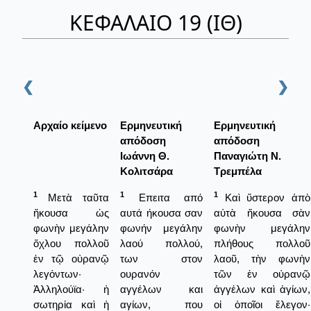
ΚΕΦΑΛΑΙΟ 19 (ΙΘ)
❮
❯
Αρχαίο κείμενο
Ερμηνευτική
Ερμηνευτική
απόδοση
απόδοση
Ιωάννη Θ.
Παναγιώτη Ν.
Κολιτσάρα
Τρεμπέλα
1
1
1
Μετὰ ταῦτα
Επειτα από
Καὶ ὕστερον ἀπὸ
ἤκουσα ὡς
αυτά ήκουσα σαν
αὐτὰ ἤκουσα σὰν
φωνὴν μεγάλην
φωνήν μεγάλην
φωνὴν μεγάλην
ὄχλου πολλοῦ
λαού πολλού,
πλήθους πολλοῦ
ἐν τῷ οὐρανῷ
των στον
λαοῦ, τὴν φωνὴν
λεγόντων·
ουρανόν
τῶν ἐν οὐρανῷ
Ἀλληλούϊα· ἡ
αγγέλων και
ἀγγέλων καὶ ἁγίων,
σωτηρία καὶ ἡ
αγίων, που
οἱ ὁποῖοι ἔλεγον·