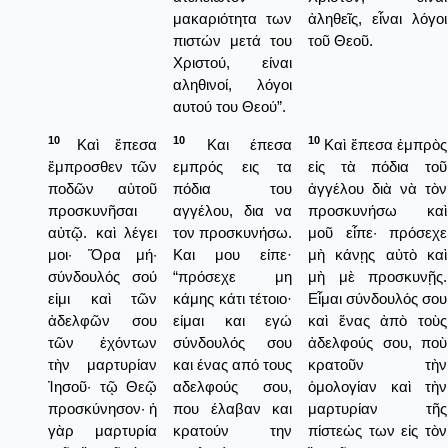
μακαριότητα των
ἀληθεῖς, εἶναι λόγοι
πιστών μετά του
τοῦ Θεοῦ.
Χριστού, είναι
αληθινοί, λόγοι
αυτού του Θεού”.
10
10
10
Καὶ ἔπεσα
Και έπεσα
Καὶ ἔπεσα ἐμπρὸς
ἔμπροσθεν τῶν
εμπρός εις τα
εἰς τὰ πόδια τοῦ
ποδῶν αὐτοῦ
πόδια του
ἀγγέλου διὰ νὰ τὸν
προσκυνῆσαι
αγγέλου, δια να
προσκυνήσω καὶ
αὐτῷ. καὶ λέγει
τον προσκυνήσω.
μοῦ εἶπε· πρόσεχε
μοι· Ὅρα μή·
Και μου είπε·
μὴ κάνῃς αὐτὸ καὶ
σύνδουλός σού
“πρόσεχε μη
μὴ μὲ προσκυνῇς.
εἰμι καὶ τῶν
κάμης κάτι τέτοιο·
Εἶμαι σύνδουλός σου
ἀδελφῶν σου
είμαι και εγώ
καὶ ἕνας ἀπὸ τοὺς
τῶν ἐχόντων
σύνδουλός σου
ἀδελφούς σου, ποὺ
τὴν μαρτυρίαν
και ένας από τους
κρατοῦν τὴν
Ἰησοῦ· τῷ Θεῷ
αδελφούς σου,
ὁμολογίαν καὶ τὴν
προσκύνησον· ἡ
που έλαβαν και
μαρτυρίαν τῆς
γὰρ μαρτυρία
κρατούν την
πίστεὠς των εἰς τὸν