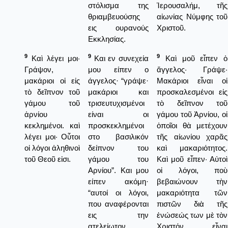
στόλισμα της
Ἱερουσαλήμ, τῆς
θριαμβευούσης
αἰωνίας Νύμφης τοῦ
εις ουρανούς
Χριστοῦ.
Εκκλησίας.
9
9
9
Καὶ λέγει μοι·
Και εν συνεχεία
Καὶ μοῦ εἶπεν ὁ
Γράψον,
μου είπεν ο
ἄγγελος· Γράψε·
μακάριοι οἱ εἰς
άγγελος· “γράψε·
Μακάριοι εἶναι οἱ
τὸ δεῖπνον τοῦ
μακάριοι και
προσκαλεσμένοι εἰς
γάμου τοῦ
τρισευτυχισμένοι
τὸ δεῖπνον τοῦ
ἀρνίου
είναι οι
γάμου τοῦ Ἀρνίου, οἱ
κεκλημένοι. καὶ
προσκεκλημένοι
ὁποῖοι θὰ μετέχουν
λέγει μοι· Οὗτοι
στο βασιλικόν
τῆς αἰωνίου χαρᾶς
οἱ λόγοι ἀληθινοὶ
δείπνον του
καὶ μακαριότητος.
τοῦ Θεοῦ εἰσι.
γάμου του
Καὶ μοῦ εἶπεν· Αὐτοὶ
Αρνίου”. Και μου
οἱ λόγοι, ποὺ
είπεν ακόμη·
βεβαιώνουν τὴν
“αυτοί οι λόγοι,
μακαριότητα τῶν
που αναφέρονται
πιστῶν διὰ τῆς
εις την
ἑνώσεώς των μὲ τὸν
ατελείωτον
Χριστόν, εἶναι