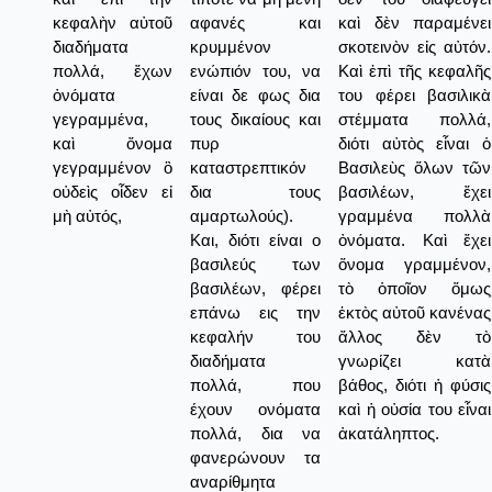
κεφαλὴν αὐτοῦ
αφανές και
καὶ δὲν παραμένει
διαδήματα
κρυμμένον
σκοτεινὸν εἰς αὐτόν.
πολλά, ἔχων
ενώπιόν του, να
Καὶ ἐπὶ τῆς κεφαλῆς
ὀνόματα
είναι δε φως δια
του φέρει βασιλικὰ
γεγραμμένα,
τους δικαίους και
στέμματα πολλά,
καὶ ὄνομα
πυρ
διότι αὐτὸς εἶναι ὁ
γεγραμμένον ὃ
καταστρεπτικόν
Βασιλεὺς ὅλων τῶν
οὐδεὶς οἶδεν εἰ
δια τους
βασιλέων, ἔχει
μὴ αὐτός,
αμαρτωλούς).
γραμμένα πολλὰ
Και, διότι είναι ο
ὀνόματα. Καὶ ἔχει
βασιλεύς των
ὅνομα γραμμένον,
βασιλέων, φέρει
τὸ ὁποῖον ὅμως
επάνω εις την
ἐκτὸς αὐτοῦ κανένας
κεφαλήν του
ἄλλος δὲν τὸ
διαδήματα
γνωρίζει κατὰ
πολλά, που
βάθος, διότι ἡ φύσις
έχουν ονόματα
καὶ ἡ οὐσία του εἶναι
πολλά, δια να
ἀκατάληπτος.
φανερώνουν τα
αναρίθμητα