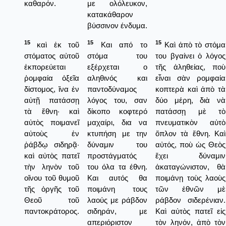
καθαρόν.
με ολόλευκον,
κατακάθαρον
βύσσινον ένδυμα.
15
15
15
καὶ ἐκ τοῦ
Και από το
Καὶ ἀπὸ τὸ στόμα
στόματος αὐτοῦ
στόμα του
του βγαίνει ὁ λόγος
ἐκπορεύεται
εξέρχεται ο
τῆς ἀληθείας, ποὺ
ῥομφαία ὀξεῖα
αληθινός και
εἶναι σὰν ρομφαία
δίστομος, ἵνα ἐν
παντοδύναμος
κοπτερὰ καὶ ἀπὸ τὰ
αὐτῇ πατάσσῃ
λόγος του, σαν
δύο μέρη, διὰ νὰ
τὰ ἔθνη· καὶ
δίκοπο κοφτερό
πατάσσῃ μὲ τὸ
αὐτὸς ποιμανεῖ
μαχαίρι, δια να
πνευματικὸν αὐτὸ
αὐτοὺς ἐν
κτυπήση με την
ὅπλον τὰ ἔθνη. Καὶ
ῥάβδῳ σιδηρᾷ·
δύναμιν του
αὐτός, ποὺ ὡς Θεὸς
καὶ αὐτὸς πατεῖ
προστάγματός
ἔχει δύναμιν
τὴν ληνὸν τοῦ
του όλα τα έθνη.
ἀκαταγώνιστον, θὰ
οἴνου τοῦ θυμοῦ
Και αυτός θα
ποιμάνῃ τοὺς λαοὺς
τῆς ὀργῆς τοῦ
ποιμάνη τους
τῶν ἐθνῶν μὲ
Θεοῦ τοῦ
λαούς με ράβδον
ράβδον σιδερένιαν.
παντοκράτορος.
σιδηράν, με
Καὶ αὐτὸς πατεῖ εἰς
απεριόριστον
τὸν ληνόν, ἀπὸ τὸν