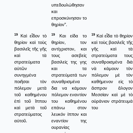
υπεδουλώθησαν
και
επροσκύνησαν το
θηρίον”.
19
19
19
Καὶ εἶδον τὸ
Και είδα το
Καὶ εἶδα τὸ θηρίον
θηρίον καὶ τοὺς
θηρίον, τον
καὶ τοὺς βασιλεῖς τῆς
βασιλεῖς τῆς γῆς
αντίχριστον, και
γῆς καὶ τὰ
καὶ τὰ
τους ασεβείς
στρατεύματα τους
στρατεύματα
βασιλείς της γης
συναθροισμένα διὰ
αὐτῶν
και τα
νὰ κάμουν τὸν
συνηγμένα
στρατεύματά των
πόλεμον μὲ τὸν
ποιῆσαι τὸν
συναθρισμένα
καθήμενον εἰς τὸ
πόλεμον μετὰ
δια να κάμουν
ἄσπρον ἄλογον
τοῦ καθημένου
πόλεμον εναντίον
Μεσσίαν καὶ μὲ τὸ
ἐπὶ τοῦ ἵππου
του καθημένου
οὐράνιον στράτευμά
καὶ μετὰ τοῦ
επάνω στον
του
στρατεύματος
λευκόν ίππον και
αὐτοῦ.
εναντίον της
ουρανίας