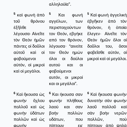
αλληλούϊα”.
5
5
5
καὶ φωνὴ ἀπὸ
Και φωνή
Καὶ φωνὴ ἀγγελικὴ
τοῦ θρόνου
αγγέλων, των
ἐβγῆκεν ἀπὸ τὸν
ἐξῆλθε
περιστοιχούντων
θρόνον, ἡ ὁποία
λέγουσα· Αἰνεῖτε
τον Θεόν, εβγήκε
ἔλεγεν· Αἰνεῖτε τὸν
τὸν Θεὸν ἡμῶν
από τον θρόνον,
Θεὸν ἡμῶν ὅλοι οἱ
πάντες οἱ δοῦλοι
λέγουσα· “αινείτε
δοῦλοι του, ὅσοι
αὐτοῦ καὶ οἱ
τον Θεόν ημών
φοβεῖσθε αὐτόν, οἱ
φοβούμενοι
όλοι οι δούλοι
μικροὶ καὶ οἱ μεγάλοι.
αὐτόν, οἱ μικροὶ
αυτού και οι
καὶ οἱ μεγάλοι.
φοβούμενοι
αυτόν, οι μικροί
και οι μεγάλοι”.
6
6
6
Καὶ ἤκουσα ὡς
Και ήκουσα σαν
Καὶ ἤκουσα φωνὴν
φωνὴν ὄχλου
φωνήν πλήθους
δυνατὴν σὰν φωνὴν
πολλοῦ καὶ ὡς
λαού και σαν
λαοῦ πολλοῦ καὶ
φωνὴν ὑδάτων
βοήν πολλών
σὰν βοὴν νερῶν
πολλῶν καὶ ὡς
υδάτων, που
πολλῶν, ποὺ
φωνὴν
πίπτουν εις
πίπτουν ἀπὸ ψηλὰ