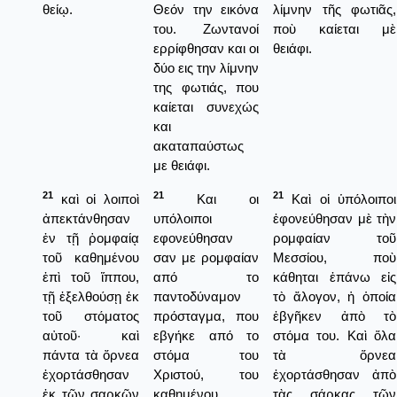
θείῳ.
Θεόν την εικόνα
λίμνην τῆς φωτιᾶς,
του. Ζωντανοί
ποὺ καίεται μὲ
ερρίφθησαν και οι
θειάφι.
δύο εις την λίμνην
της φωτιάς, που
καίεται συνεχώς
και
ακαταπαύστως
με θειάφι.
21
21
21
καὶ οἱ λοιποὶ
Και οι
Καὶ οἱ ὑπόλοιποι
ἀπεκτάνθησαν
υπόλοιποι
ἐφονεύθησαν μὲ τὴν
ἐν τῇ ῥομφαίᾳ
εφονεύθησαν
ρομφαίαν τοῦ
τοῦ καθημένου
σαν με ρομφαίαν
Μεσσίου, ποὺ
ἐπὶ τοῦ ἵππου,
από το
κάθηται ἐπάνω εἰς
τῇ ἐξελθούσῃ ἐκ
παντοδύναμον
τὸ ἄλογον, ἡ ὁποία
τοῦ στόματος
πρόσταγμα, που
ἐβγῆκεν ἀπὸ τὸ
αὐτοῦ· καὶ
εβγήκε από το
στόμα του. Καὶ ὅλα
πάντα τὰ ὄρνεα
στόμα του
τὰ ὅρνεα
ἐχορτάσθησαν
Χριστού, του
ἐχορτάσθησαν ἀπὸ
ἐκ τῶν σαρκῶν
καθημένου
τὰς σάρκας τῶν