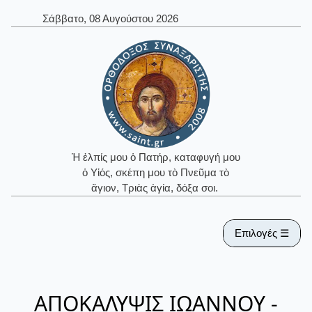
Σάββατο, 08 Αυγούστου 2026
Ἡ ἐλπίς μου ὁ Πατήρ, καταφυγή μου
ὁ Υἱός, σκέπη μου τὸ Πνεῦμα τὸ
ἅγιον, Τριὰς ἁγία, δόξα σοι.
Επιλογές ☰
ΑΠΟΚΑΛΥΨΙΣ ΙΩΑΝΝΟΥ -