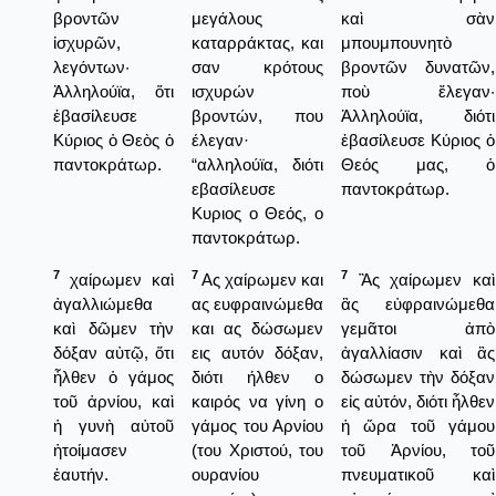
βροντῶν
μεγάλους
καὶ σὰν
ἰσχυρῶν,
καταρράκτας, και
μπουμπουνητὸ
λεγόντων·
σαν κρότους
βροντῶν δυνατῶν,
Ἀλληλούϊα, ὅτι
ισχυρών
ποὺ ἔλεγαν·
ἐβασίλευσε
βροντών, που
Ἀλληλούϊα, διότι
Κύριος ὁ Θεὸς ὁ
έλεγαν·
ἐβασίλευσε Κύριος ὁ
παντοκράτωρ.
“αλληλούϊα, διότι
Θεός μας, ὁ
εβασίλευσε
παντοκράτωρ.
Κυριος ο Θεός, ο
παντοκράτωρ.
7
7
7
χαίρωμεν καὶ
Ας χαίρωμεν και
Ἂς χαίρωμεν καὶ
ἀγαλλιώμεθα
ας ευφραινώμεθα
ἂς εὐφραινώμεθα
καὶ δῶμεν τὴν
και ας δώσωμεν
γεμᾶτοι ἀπὸ
δόξαν αὐτῷ, ὅτι
εις αυτόν δόξαν,
ἀγαλλίασιν καὶ ἂς
ἦλθεν ὁ γάμος
διότι ήλθεν ο
δώσωμεν τὴν δόξαν
τοῦ ἀρνίου, καὶ
καιρός να γίνη ο
εἰς αὐτόν, διότι ἦλθεν
ἡ γυνὴ αὐτοῦ
γάμος του Αρνίου
ἡ ὥρα τοῦ γάμου
ἡτοίμασεν
(του Χριστού, του
τοῦ Ἀρνίου, τοῦ
ἑαυτήν.
ουρανίου
πνευματικοῦ καὶ