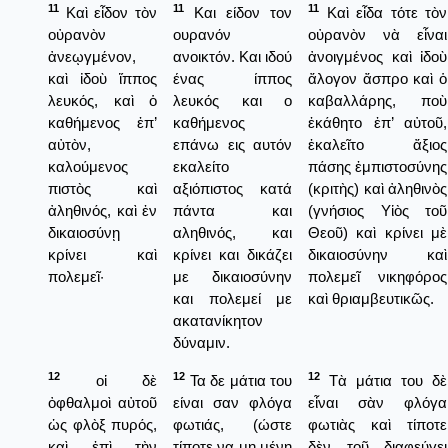
11
11
11
Καὶ εἶδον τὸν
Και είδον τον
Καὶ εἶδα τότε τὸν
οὐρανὸν
ουρανόν
οὐρανὸν νὰ εἶναι
ἀνεῳγμένον,
ανοικτόν. Και ιδού
ἀνοιγμένος καὶ ἰδοὺ
καὶ ἰδοὺ ἵππος
ένας ίππος
ἄλογον ἄσπρο καὶ ὁ
λευκός, καὶ ὁ
λευκός και ο
καβαλλάρης, ποὺ
καθήμενος ἐπ’
καθήμενος
ἐκάθητο ἐπ’ αὐτοῦ,
αὐτὸν,
επάνω εις αυτόν
ἐκαλεῖτο ἄξιος
καλούμενος
εκαλείτο
πάσης ἐμπιστοσύνης
πιστὸς καὶ
αξιόπιστος κατά
(κριτὴς) καὶ ἀληθινὸς
ἀληθινός, καὶ ἐν
πάντα και
(γνήσιος Υἱὸς τοῦ
δικαιοσύνῃ
αληθινός, και
Θεοῦ) καὶ κρίνει μὲ
κρίνει καὶ
κρίνει και δικάζει
δικαιοσύνην καὶ
πολεμεῖ·
με δικαιοσύνην
πολεμεῖ νικηφόρος
και πολεμεί με
καὶ θριαμβευτικῶς.
ακατανίκητον
δύναμιν.
12
12
12
οἱ δὲ
Τα δε μάτια του
Τὰ μάτια του δὲ
ὀφθαλμοὶ αὐτοῦ
είναι σαν φλόγα
εἶναι σὰν φλόγα
ὡς φλὸξ πυρός,
φωτιάς, (ώστε
φωτιὰς καὶ τίποτε
καὶ ἐπὶ τὴν
τίποτε να μη μένη
δὲν τοῦ διαφεύγει