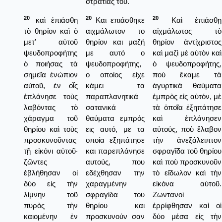
στρατιάς του.
20
20
20
καὶ ἐπιάσθη
Και επιάσθηκε
Καὶ ἐπιάσθῃ
τὸ θηρίον καὶ ὁ
αιχμάλωτον το
αἰχμάλωτος τὸ
μετ’ αὐτοῦ
θηρίον και μαζή
θηρίον ἀντίχριστος
ψευδοπροφήτης
με αυτό ο
καὶ μαζὶ μὲ αὐτὸν καὶ
ὁ ποιήσας τὰ
ψευδοπροφήτης,
ὁ ψευδοπροφήτης,
σημεῖα ἐνώπιον
ο οποίος είχε
ποὺ ἔκαμε τὰ
αὐτοῦ, ἐν οἷς
κάμει τα
ἀγυρτικὰ θαύματα
ἐπλάνησε τοὺς
παραπλανητικά
ἐμπρὸς εἰς αὐτόν, μὲ
λαβόντας τὸ
σατανικά
τὰ ὁποῖα ἐξηπάτησε
χάραγμα τοῦ
θαύματα εμπρός
καὶ ἐπλάνησεν
θηρίου καὶ τοὺς
εις αυτό, με τα
αὐτούς, ποὺ ἔλαβον
προσκυνοῦντας
οποία εξηπάτησε
τὴν ἀνεξάλειπτον
τῇ εἰκόνι αὐτοῦ·
και παρεπλάνησε
σφραγῖδα τοῦ θηρίου
ζῶντες
αυτούς, που
καὶ ποὺ προσκυνοῦν
ἐβλήθησαν οἱ
εδέχθησαν την
τὸ εἴδωλον καὶ τὴν
δύο εἰς τὴν
χαραγμένην
εἰκόνα αὐτοῦ.
λίμνην τοῦ
σφραγίδα του
Ζωντανοὶ
πυρὸς τὴν
θηρίου και
ἐρρίφθησαν καὶ οἱ
καιομένην ἐν
προσκυνούν σαν
δύο μέσα εἰς τὴν