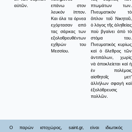
αὐτῶν.
επάνω στον
πτωμάτων των.
λευκόν ίππον.
Πνευματικὸν τὸ
Και όλα τα όρνεα
ὅπλον τοῦ Νικητοῦ,
εχόρτασαν από
ὁ λόγος τῆς ἀληθείας
τας σάρκας των
ποὺ βγαίνει ἀπὸ τὸ
εξολοθρευθέντων
στόμα του.
εχθρών του
Πνευματικὸς κυρίως
Μεσσίου.
καὶ ὁ ὅλεθρος τῶν
ἀντιπάλων, χωρὶς
νὰ ἀποκλείεται καὶ ἡ
ἐν πολέμοις
αἰσθητοῖς μετ’
ἀλλήλων σφαγὴ καὶ
ἐξολόθρευσις
πολλῶν.
Ο παρών ιστοχώρος, saint.gr, είναι ιδιωτικός