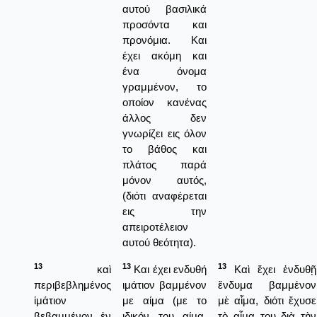
αυτού βασιλικά
προσόντα και
προνόμια. Και
έχει ακόμη και
ένα όνομα
γραμμένον, το
οποίον κανένας
άλλος δεν
γνωρίζει εις όλον
το βάθος και
πλάτος παρά
μόνον αυτός,
(διότι αναφέρεται
εις την
απειροτέλειον
αυτού θεότητα).
13
13
13
καὶ
Και έχει ενδυθή
Καὶ ἔχει ἐνδυθῇ
περιβεβλημένος
ιμάτιον βαμμένον
ἔνδυμα βαμμένον
ἱμάτιον
με αίμα (με το
μὲ αἷμα, διότι ἔχυσε
βεβαμμένον ἐν
ιδικόν του αίμα,
τὸ αἷμα του διὰ τὴν