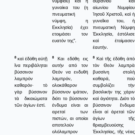
νυμφίου) και η
οὐρανίου καὶ
γυναίκα του (η
αἰωνίου Νυμφίου
πνευματική
Ἰησοῦ Χριστοῦ, καὶ ἡ
νύμφη, η
γυναῖκα του, ἡ
Εκκλησία) έχει
πνευματικὴ Νύμφη
ετοιμάσει τον
Ἐκκλησία, ἐστόλισε
ευατόν της”.
καὶ ἐτοίμασεν
ἑαυτήν.
8
8
8
καὶ ἐδόθη αὐτῇ
Και εδόθη εις
Καὶ τῆς ἐδόθη ἀπὸ
ἵνα περιβάληται
αυτήν από τον
τὸν Θεὸν λαμπρὰ
βύσσινον
Θεόν να ενδυθή
βυσσίνη στολὴ
λαμπρὸν
λαμπρόν,
καθαρά, ποὺ
καθαρόν· τὸ
ολοκάθαρον
συμβολίζει τὴν
γὰρ βύσσινον
βύσσινον ιμάτιον,
βασιλικήν της χάριν
τὰ δικαιώματα
διότι το βύσσινον
καὶ ἁγιότητα. Διότι τὸ
τῶν ἁγίων ἐστί.
ένδυμα είναι αι
βύσσινον ἔνδυμα
αρεταί των
εἶναι αἱ ἀρεταὶ τῶν
πιστών, αι οποίαι
ἁγίων τῆς
αποτελούν
θριαμβευούσης
ολόλαμπρον
Ἐκκλησίας, τῆς νέας