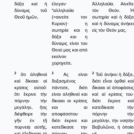
δόξα καὶ ἡ
έλεγαν·
Ἀλληλούϊα. Αἰνεῖτε
δύναμις τοῦ
“αλληλούϊα
τὸν Θεόν. Ἡ
Θεοῦ ἡμῶν,
(=αινείτε τον
σωτηρία καὶ ἡ δόξα
Κυριον)· η
καὶ ἡ δύναμις ἀνήκει
σωτηρία και η
εἰς τὸν Θεόν μας.
δόξα και η
δύναμις είναι του
Θεού μας και από
εκείνον
χορηγείτε.
2
2
2
ὅτι ἀληθιναὶ
Ας είναι
Τοῦ ἀνήκει ἡ δόξα,
καὶ δίκαιαι αἱ
δοξασμένος
διότι εἶναι ὀρθαὶ καὶ
κρίσεις αὐτοῦ·
πάντοτε, διότι
δίκαιαι αἱ ἀποφάσεις
ὅτι ἔκρινε τὴν
είναι αληθιναί και
καὶ αἱ κρίσεις του·
πόρνην τὴν
δίκαιαι αι κρίσεις
διότι ἔκρινε καὶ
μεγάλην, ἥτις
και αι
κατεδίκασε τὴν
διέφθειρε τὴν
αποφάσστου·
πόρνην τὴν
γῆν ἐν τῇ
διότι έκρινε και
μεγάλην, τὴν νοητὴν
πορνείᾳ αὐτῆς,
κατεδίκασε την
Βαβυλῶνα, ἡ ὁποία
καὶ ἐξεδίκησε τὸ
πόρνην την
μὲ τὴν