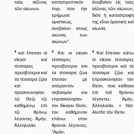
τοὺς αἰῶνας
καταστρεπτικόν
ἀναβαίνει εἰς τοὺς
τῶν αἰώνων.
πυρ, που την
αἰῶνας τῶν αἰώνων,
ερήμωσε
διότι ἡ καταστροφή
οριστικώς,
της εἶναι ὁριστικὴ καὶ
ανεβαίνει στους
αἰωνία.
αιώνας των
αιώνων”.
4
4
4
καὶ ἔπεσαν οἱ
Και οι είκοσι
Καὶ ἔπεσαν κάτω
εἴκοσι καὶ
τέσσαρες
οἱ εἴκοσι τέσσαρες
τέσσαρες
πρεσβύτεροι και
πρεσβύτεροι καὶ τὰ
πρεσβύτεροι καὶ
τα τέσσαρα ζώα
τέσσαρα ζῷα καὶ
τὰ τέσσαρα ζῷα
έπεσαν με
ἐπροσκύνησαν τὸν
καὶ
απέραντον
Θεόν, ποὺ κάθηται
προσεκύνησαν
σεβασμόν και
ἐπὶ τοῦ θρόνου
τῷ Θεῷ τῷ
επροσκύνησαν
λέγοντες· Ἀμήν,
καθημένῳ ἐπὶ
τον δίκαιον Θεόν,
Ἀλληλούϊα. = Ναί·
τῷ θρόνῳ
τον καθήμενον
Αἰνεῖτε τὸν Θεόν.
λέγοντες· Ἀμήν,
επάνω στον
Ἀλληλούϊα.
θρόνον λέγοντες.
“Αμήν,