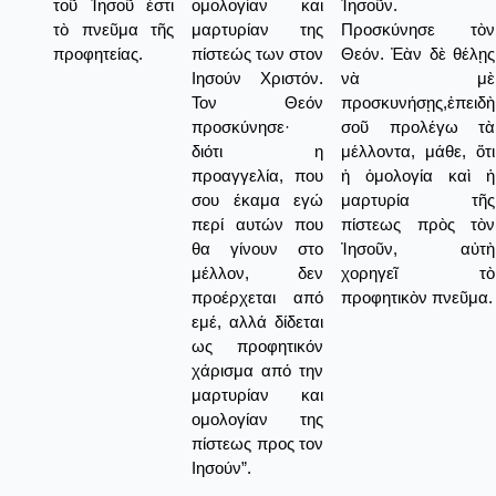
τοῦ Ἰησοῦ ἐστι
ομολογίαν και
Ἰησοῦν.
τὸ πνεῦμα τῆς
μαρτυρίαν της
Προσκύνησε τὸν
προφητείας.
πίστεώς των στον
Θεόν. Ἐὰν δὲ θέλῃς
Ιησούν Χριστόν.
νὰ μὲ
Τον Θεόν
προσκυνήσῃς,ἐπειδὴ
προσκύνησε·
σοῦ προλέγω τὰ
διότι η
μέλλοντα, μάθε, ὅτι
προαγγελία, που
ἡ ὁμολογία καὶ ἡ
σου έκαμα εγώ
μαρτυρία τῆς
περί αυτών που
πίστεως πρὸς τὸν
θα γίνουν στο
Ἰησοῦν, αὐτὴ
μέλλον, δεν
χορηγεῖ τὸ
προέρχεται από
προφητικὸν πνεῦμα.
εμέ, αλλά δίδεται
ως προφητικόν
χάρισμα από την
μαρτυρίαν και
ομολογίαν της
πίστεως προς τον
Ιησούν”.