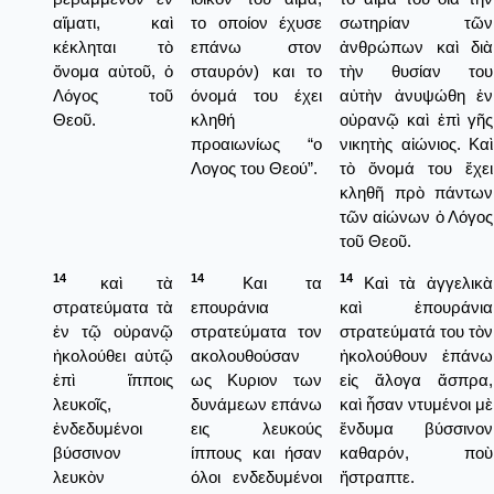
αἵματι, καὶ
το οποίον έχυσε
σωτηρίαν τῶν
κέκληται τὸ
επάνω στον
ἀνθρώπων καὶ διὰ
ὄνομα αὐτοῦ, ὁ
σταυρόν) και το
τὴν θυσίαν του
Λόγος τοῦ
όνομά του έχει
αὐτὴν ἀνυψώθη ἐν
Θεοῦ.
κληθή
οὐρανῷ καὶ ἐπὶ γῆς
προαιωνίως “ο
νικητὴς αἰώνιος. Καὶ
Λογος του Θεού”.
τὸ ὄνομά του ἔχει
κληθῆ πρὸ πάντων
τῶν αἰώνων ὁ Λόγος
τοῦ Θεοῦ.
14
14
14
καὶ τὰ
Και τα
Καὶ τὰ ἀγγελικὰ
στρατεύματα τὰ
επουράνια
καὶ ἐπουράνια
ἐν τῷ οὐρανῷ
στρατεύματα τον
στρατεύματά του τὸν
ἠκολούθει αὐτῷ
ακολουθούσαν
ἠκολούθουν ἐπάνω
ἐπὶ ἵπποις
ως Κυριον των
εἰς ἄλογα ἄσπρα,
λευκοῖς,
δυνάμεων επάνω
καὶ ἦσαν ντυμένοι μὲ
ἐνδεδυμένοι
εις λευκούς
ἔνδυμα βύσσινον
βύσσινον
ίππους και ήσαν
καθαρόν, ποὺ
λευκὸν
όλοι ενδεδυμένοι
ἤστραπτε.