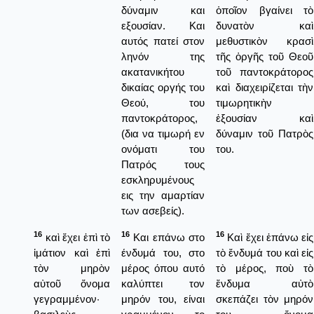
δύναμιν και
ὁποῖον βγαίνει τὸ
εξουσίαν. Και
δυνατὸν καὶ
αυτός πατεί στον
μεθυστικὸν κρασὶ
ληνόν της
τῆς ὀργῆς τοῦ Θεοῦ
ακατανικήτου
τοῦ παντοκράτορος
δικαίας οργής του
καὶ διαχειρίζεται τὴν
Θεού, του
τιμωρητικὴν
παντοκράτορος,
ἐξουσίαν καὶ
(δια να τιμωρή εν
δύναμιν τοῦ Πατρὸς
ονόματι του
του.
Πατρός τους
εσκληρυμένους
εις την αμαρτίαν
των ασεβείς).
16
16
16
καὶ ἔχει ἐπὶ τὸ
Και επάνω στο
Καὶ ἔχει ἐπάνω εἰς
ἱμάτιον καὶ ἐπὶ
ένδυμά του, στο
τὸ ἔνδυμά του καὶ εἰς
τὸν μηρὸν
μέρος όπου αυτό
τὸ μέρος, ποὺ τὸ
αὐτοῦ ὄνομα
καλύπτει τον
ἔνδυμα αὐτὸ
γεγραμμένον·
μηρόν του, είναι
σκεπάζει τὸν μηρόν