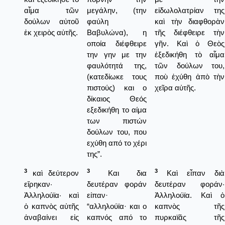
αἷμα τῶν
μεγάλην, (την
εἰδωλολατρίαν της
δούλων αὐτοῦ
φαύλη
καὶ τὴν διαφθορὰν
ἐκ χειρὸς αὐτῆς.
Βαβυλώνα), η
τῆς διέφθειρε τὴν
οποία διέφθειρε
γῆν. Καὶ ὁ Θεὸς
την γην με την
ἐξεδικήθη τὸ αἷμα
φαυλότητά της,
τῶν δούλων του,
(κατεδίωκε τους
ποὺ ἐχύθη ἀπὸ τὴν
πιστούς) και ο
χεῖρα αὐτῆς.
δίκαιος Θεός
εξεδικήθη το αίμα
των πιστών
δούλων του, που
εχύθη από το χέρι
της”.
3
3
3
καὶ δεύτερον
Και δια
Καὶ εἶπαν διὰ
εἴρηκαν·
δευτέραν φοράν
δευτέραν φοράν·
Ἀλληλούϊα· καὶ
είπαν·
Ἀλληλούϊα. Καὶ ὁ
ὁ καπνὸς αὐτῆς
“αλληλούϊα· και ο
καπνὸς τῆς
ἀναβαίνει εἰς
καπνός από το
πυρκαϊᾶς τῆς