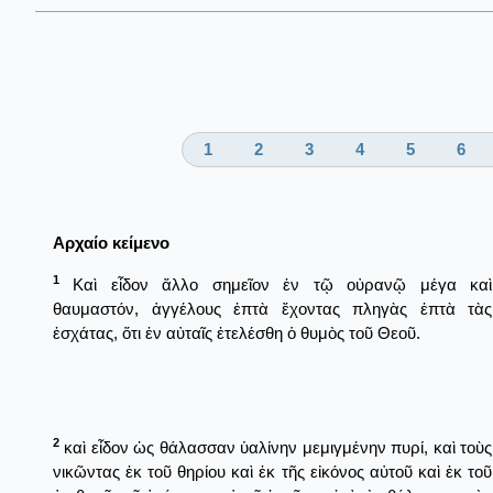
1
2
3
4
5
6
Αρχαίο κείμενο
1
Καὶ εἶδον ἄλλο σημεῖον ἐν τῷ οὐρανῷ μέγα καὶ
θαυμαστόν, ἀγγέλους ἑπτὰ ἔχοντας πληγὰς ἑπτὰ τὰς
ἐσχάτας, ὅτι ἐν αὐταῖς ἐτελέσθη ὁ θυμὸς τοῦ Θεοῦ.
2
καὶ εἶδον ὡς θάλασσαν ὑαλίνην μεμιγμένην πυρί, καὶ τοὺς
νικῶντας ἐκ τοῦ θηρίου καὶ ἐκ τῆς εἰκόνος αὐτοῦ καὶ ἐκ τοῦ