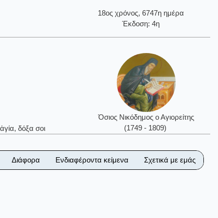
18ος χρόνος, 6747η ημέρα
Έκδοση: 4η
Όσιος Νικόδημος ο Αγιορείτης
(1749 - 1809)
ἁγία, δόξα σοι
Διάφορα
Ενδιαφέροντα κείμενα
Σχετικά με εμάς