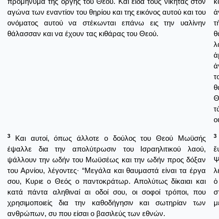
προμήνυμα της οργής του Θεού. Και είδα τους νικητάς στον
κ
αγώνα των εναντίον του θηρίου και της εικόνος αυτού και του
ἀ
ονόματος αυτού να στέκωνται επάνω εις την υαλίνην
τ
θάλασσαν και να έχουν τας κιθάρας του Θεού.
θ
λ
ἁ
ἀ
τ
θ
Θ
τ
ο
3
3
Και αυτοί, όπως άλλοτε ο δούλος του Θεού Μωϋσής
έψαλλε δια την απολύτρωσιν του Ισραηλιτικού λαού,
ἔ
ψάλλουν την ωδήν του Μωϋσέως και την ωδήν προς δόξαν
Ψ
του Αρνίου, λέγοντες· “Μεγάλα και θαυμαστά είναι τα έργα
λ
σου, Κυριε ο Θεός ο παντοκράτωρ. Απολύτως δίκαιαι και
ὁ
κατά πάντα αληθιναί αι οδοί σου, οι σοφοί τρόποι, που
σ
χρησιμοποιείς δια την καθοδήγησιν και σωτηρίαν των
μ
ανθρώπων, συ που είσαι ο βασιλεύς των εθνών.