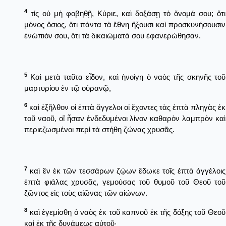
4
τίς οὐ μὴ φοβηθῇ, Κύριε, καὶ δοξάσῃ τὸ ὄνομά σου; ὅτι
μόνος ὅσιος, ὅτι πάντα τὰ ἔθνη ἥξουσι καὶ προσκυνήσουσιν
ἐνώπιόν σου, ὅτι τὰ δικαιώματά σου ἐφανερώθησαν.
5
Καὶ μετὰ ταῦτα εἶδον, καὶ ἠνοίγη ὁ ναὸς τῆς σκηνῆς τοῦ
μαρτυρίου ἐν τῷ οὐρανῷ,
6
καὶ ἐξῆλθον οἱ ἑπτὰ ἄγγελοι οἱ ἔχοντες τὰς ἑπτὰ πληγὰς ἐκ
τοῦ ναοῦ, οἳ ἦσαν ἐνδεδυμένοι λίνον καθαρὸν λαμπρὸν καὶ
περιεζωσμένοι περὶ τὰ στήθη ζώνας χρυσᾶς.
7
καὶ ἓν ἐκ τῶν τεσσάρων ζῴων ἔδωκε τοῖς ἑπτὰ ἀγγέλοις
ἑπτὰ φιάλας χρυσᾶς, γεμούσας τοῦ θυμοῦ τοῦ Θεοῦ τοῦ
ζῶντος εἰς τοὺς αἰῶνας τῶν αἰώνων.
8
καὶ ἐγεμίσθη ὁ ναὸς ἐκ τοῦ καπνοῦ ἐκ τῆς δόξης τοῦ Θεοῦ
καὶ ἐκ τῆς δυνάμεως αὐτοῦ·