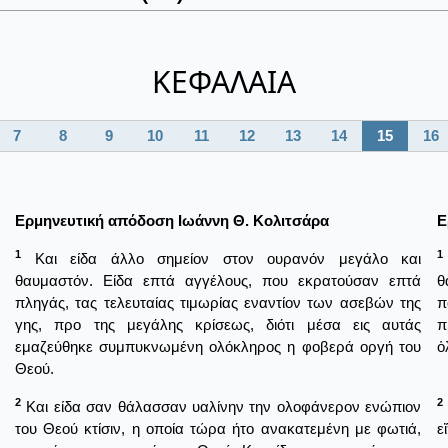
ΚΕΦΑΛΑΙΑ
7
8
9
10
11
12
13
14
15
16
Ερμηνευτική απόδοση Ιωάννη Θ. Κολιτσάρα
Ε
1
1
Και είδα άλλο σημείον στον ουρανόν μεγάλο και
θαυμαστόν. Είδα επτά αγγέλους, που εκρατούσαν επτά
θ
πληγάς, τας τελευταίας τιμωρίας εναντίον των ασεβών της
π
γης, προ της μεγάλης κρίσεως, διότι μέσα εις αυτάς
π
εμαζεύθηκε συμπυκνωμένη ολόκληρος η φοβερά οργή του
ὁ
Θεού.
2
2
Και είδα σαν θάλασσαν υαλίνην την ολοφάνερον ενώπιον
του Θεού κτίσιν, η οποία τώρα ήτο ανακατεμένη με φωτιά,
ε