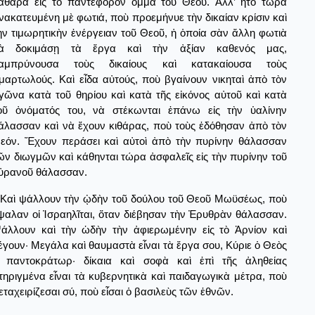
αθαρὰ εἰς τὸ παντέφορον ὄμμα τοῦ Θεοῦ. Ἀλλ’ ἦτο τώρα
νακατευμένη μὲ φωτιά, ποὺ προεμήνυε τὴν δικαίαν κρίσιν καὶ
ὴν τιμωρητικὴν ἐνέργειαν τοῦ Θεοῦ, ἡ ὁποία σὰν ἄλλη φωτιὰ
ὰ δοκιμάσῃ τὰ ἔργα καὶ τὴν ἀξίαν καθενός μας,
αμπρύνουσα τοὺς δικαίους καὶ κατακαίουσα τοὺς
μαρτωλούς. Καὶ εἶδα αὐτούς, ποὺ βγαίνουν νικηταὶ ἀπὸ τὸν
γῶνα κατὰ τοῦ θηρίου καὶ κατὰ τῆς εἰκόνος αὐτοῦ καὶ κατὰ
οῦ ὀνόματός του, νὰ στέκωνται ἐπάνω εἰς τὴν ὑαλίνην
άλασσαν καὶ νὰ ἔχουν κιθάρας, ποὺ τοὺς ἐδόθησαν ἀπὸ τὸν
εόν. Ἔχουν περάσει καὶ αὐτοὶ ἀπὸ τὴν πυρίνην θάλασσαν
ῶν διωγμῶν καὶ κάθηνται τώρα ἀσφαλεῖς εἰς τὴν πυρίνην τοῦ
ὐρανοῦ θάλασσαν.
Καὶ ψάλλουν τὴν ᾠδὴν τοῦ δούλου τοῦ Θεοῦ Μωϋσέως, ποὺ
ψαλαν οἱ Ἰσραηλῖται, ὅταν διέβησαν τὴν Ἐρυθρὰν θάλασσαν.
άλλουν καὶ τὴν ὡδὴν τὴν ἀφιερωμένην εἰς τὸ Ἀρνίον καὶ
έγουν· Μεγάλα καὶ θαυμαστὰ εἶναι τὰ ἔργα σου, Κύριε ὁ Θεὸς
 παντοκράτωρ· δίκαια καὶ σοφὰ καὶ ἐπὶ τῆς ἀληθείας
τηριγμένα εἶναι τὰ κυβερνητικὰ καὶ παιδαγωγικὰ μέτρα, ποὺ
εταχειρίζεσαι σύ, ποὺ εἶσαι ὁ βασιλεὺς τῶν ἐθνῶν.