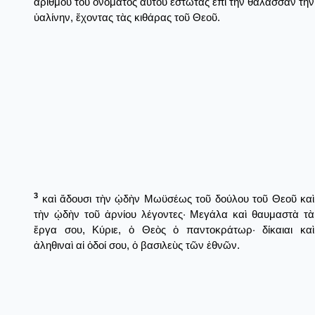
ἀριθμοῦ τοῦ ὀνόματος αὐτοῦ ἑστῶτας ἐπὶ τὴν θάλασσαν τὴν
ὑαλίνην, ἔχοντας τὰς κιθάρας τοῦ Θεοῦ.
3
καὶ ἄδουσι τὴν ᾠδὴν Μωϋσέως τοῦ δούλου τοῦ Θεοῦ καὶ
τὴν ᾠδὴν τοῦ ἀρνίου λέγοντες· Μεγάλα καὶ θαυμαστὰ τὰ
ἔργα σου, Κύριε, ὁ Θεὸς ὁ παντοκράτωρ· δίκαιαι καὶ
ἀληθιναὶ αἱ ὁδοί σου, ὁ βασιλεὺς τῶν ἐθνῶν.