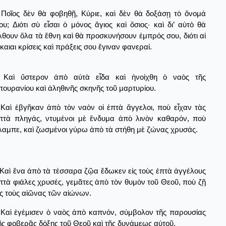
Ποῖος δὲν θὰ φοβηθῇ, Κύριε, καὶ δὲν θὰ δοξάσῃ τὸ ὄνομά
ου; Διότι σὺ εἶσαι ὁ μόνος ἅγιος καὶ ὅσιος· καὶ δι’ αὐτὸ θὰ
λθουν ὅλα τὰ ἔθνη καὶ θὰ προσκυνήσουν ἐμπρός σου, διότι αἱ
ίκαιαι κρίσεις καὶ πράξεις σου ἔγιναν φανεραί.
Καὶ ὕστερον ἀπὸ αὐτὰ εἶδα καὶ ἠνοίχθη ὁ ναὸς τῆς
πουρανίου καὶ ἀληθινῆς σκηνῆς τοῦ μαρτυρίου.
Καὶ ἐβγῆκαν ἀπὸ τὸν ναὸν οἱ ἑπτὰ ἄγγελοι, ποὺ εἶχαν τὰς
πτὰ πληγάς, ντυμένοι μὲ ἔνδυμα ἀπὸ λινὸν καθαρόν, ποὺ
λαμπε, καὶ ζωσμένοι γύρω ἀπὸ τὰ στήθη μὲ ζώνας χρυσάς.
Καὶ ἕνα ἀπὸ τὰ τέσσαρα ζῷα ἔδωκεν εἰς τοὺς ἑπτὰ ἀγγέλους
πτὰ φιάλες χρυσές, γεμᾶτες ἀπὸ τὸν θυμὸν τοῦ Θεοῦ, ποὺ ζῇ
ἰς τοὺς αἰῶνας τῶν αἰώνων.
Καὶ ἐγέμισεν ὁ ναὸς ἀπὸ καπνόν, σύμβολον τῆς παρουσίας
ῆς φοβερᾶς δόξης τοῦ Θεοῦ καὶ τῆς δυνάμεως αὐτοῦ.