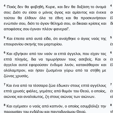
4
4
Ποιός δεν θα φοβηθή, Κυριε, και δεν θα δοξάση το όνομά
σου; Διότι συ είσαι ο μόνος άγιος και αμίαντος και ένεκα
σ
τούτου θα έλθουν όλα τα έθνη και θα προσκυνήσουν
ἔ
ενώπιόν σου, διότι το άγιον θέλημά σου, αι δίκαιαι κρίσεις και
δ
αποφάσεις σου έγιναν πλέον φανεραί”.
5
5
Και έπειτα από αυτά είδα, ότι ανοίχθηκε ο άγιος ναός της
επουρανίου σκηνής του μαρτυρίου.
ἐ
6
6
Και εβγήκαν από τον ναόν οι επτά άγγελοι, που είχαν τας
επτά πληγάς, δια να τιμωρήσουν τους ασεβείς. Και οι
ἑ
άγγελοι αυτοί εφορούσαν ένδυμα λινόν, κατακάθαρον και
ἔ
ολόλαμπρον, και ήσαν ζωσμένοι γύρω από τα στήθη με
ζώνας χρυσάς.
7
7
Και ένα από τα τέσσαρα ζώα έδωκεν στους επτά αγγέλους
επτά χρυσές φιάλες, γεμάτες από θυμόν του Θεού, ο οποίος,
ἑ
αιώνιος και αναλοίωτος, ζη στους αιώνας των αιώνων.
ε
8
8
Και εγέμισεν ο ναός από καπνόν, ο οποίος εσυμβόλιζε την
παρουσίαν του ενδόξου και παντοδυνάμου Θεού.
τ