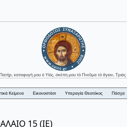
 Πατήρ, καταφυγή μου ὁ Υἱός, σκέπη μου τὸ Πνεῦμα τὸ ἅγιον, Τριὰς 
τικά Κείμενα
Εικονοστάσι
Υπεραγία Θεοτόκος
Πάσχα
ΛΑΙΟ 15 (ΙΕ)