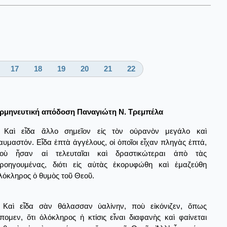
17
18
19
20
21
22
ρμηνευτική απόδοση Παναγιώτη Ν. Τρεμπέλα
Καὶ εἶδα ἄλλο σημεῖον εἰς τὸν οὐρανὸν μεγάλο καὶ
αυμαστόν. Εἶδα ἑπτὰ ἀγγέλους, οἱ ὁποῖοι εἶχαν πληγὰς ἑπτά,
οὺ ἦσαν αἱ τελευταῖαι καὶ δραστικώτεραι ἀπὸ τὰς
ροηγουμένας, διότι εἰς αὐτὰς ἐκορυφώθη καὶ ἐμαζεύθη
λόκληρος ὁ θυμὸς τοῦ Θεοῦ.
Καὶ εἶδα σὰν θάλασσαν ὑαλίνην, ποὺ εἰκόνιζεν, ὅπως
ἴπομεν, ὅτι ὁλόκληρος ἡ κτίσις εἶναι διαφανὴς καὶ φαίνεται