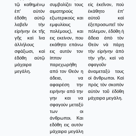
τῷ καθημένῳ
συμβολίζει τους
εἰς ἐκεῖνον, ποὺ
ἐπ’ αὐτὸν
αιματηρούς
ἐκάθητο ἐπ’
ἐδόθη αὐτῷ
εξωτερικούς και
αὐτοῦ καὶ
λαβεῖν τὴν
εμφυλίους
ἐξεπροσωπεῖ τὸν
εἰρήνην ἐκ τῆς
πολέμους), και
πόλεμον, ἐδόθη ἡ
γῆς καὶ ἵνα
εις εκείνον, που
ἄδεια ἀπὸ τὸν
ἀλλήλους
εκάθητο επάνω
Θεὸν νὰ πάρῃ
σφάξωσι, καὶ
εις αυτόν τον
τὴν εἰρήνην ἀπὸ
ἐδόθη αὐτῷ
ίππον
τὴν γῆν, καὶ νὰ
μάχαιρα
παρεχωρήθη
σφαγοῦν
μεγάλη.
από τον Θεόν η
ἀναμεταξύ τους
άδεια, να
οἱ ἄνθρωποι. Καὶ
αφαιρέση την
πρὸς τὸν σκοπὸν
ειρήνην από την
αὐτὸν τοῦ ἐδόθη
γην και να
μάχαιρα μεγάλη.
σφαγούν μεταξύ
των οι
άνθρωποι. Και
εδόθη εις αυτόν
μάχαιρα μεγάλη