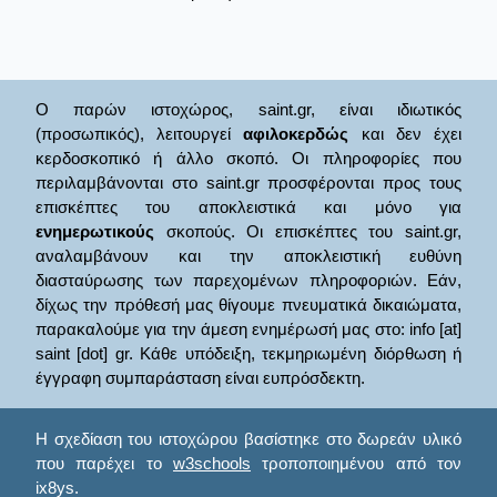
Ο παρών ιστοχώρος, saint.gr, είναι ιδιωτικός
(προσωπικός), λειτουργεί
αφιλοκερδώς
και δεν έχει
κερδοσκοπικό ή άλλο σκοπό. Οι πληροφορίες που
περιλαμβάνονται στο saint.gr προσφέρονται προς τους
επισκέπτες του αποκλειστικά και μόνο για
ενημερωτικούς
σκοπούς. Οι επισκέπτες του saint.gr,
αναλαμβάνουν και την αποκλειστική ευθύνη
διασταύρωσης των παρεχομένων πληροφοριών. Εάν,
δίχως την πρόθεσή μας θίγουμε πνευματικά δικαιώματα,
παρακαλούμε για την άμεση ενημέρωσή μας στο: info [at]
saint [dot] gr. Κάθε υπόδειξη, τεκμηριωμένη διόρθωση ή
έγγραφη συμπαράσταση είναι ευπρόσδεκτη.
Η σχεδίαση του ιστοχώρου βασίστηκε στο δωρεάν υλικό
που παρέχει το
w3schools
τροποποιημένου από τον
ix8ys.