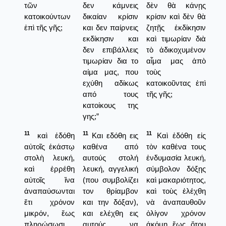
τῶν
δεν κάμνεις
δὲν θὰ κάνῃς
κατοικούντων
δικαίαν κρίσιν
κρίσιν καὶ δὲν θὰ
ἐπὶ τῆς γῆς;
και δεν παίρνεις
ζητῇς ἐκδίκησιν
εκδίκησιν και
καὶ τιμωρίαν διὰ
δεν επιβάλλεις
τὸ ἀδικοχυμένον
τιμωρίαν δια το
αἷμα μας ἀπὸ
αίμα μας, που
τοὺς
εχύθη αδίκως
κατοικοῦντας ἐπὶ
από τους
τῆς γῆς;
κατοίκους της
γης;”
11
11
11
καὶ ἐδόθη
Και εδόθη εις
Καὶ ἐδόθη εἰς
αὐτοῖς ἑκάστῳ
καθένα από
τὸν καθένα τους
στολὴ λευκή,
αυτούς στολή
ἐνδυμασία λευκή,
καὶ ἐρρέθη
λευκή, αγγελική
σύμβολον δόξῃς
αὐτοῖς ἵνα
(που συμβολίζει
καὶ μακαριότητος,
ἀναπαύσωνται
τον θρίαμβον
καὶ τοὺς ἐλέχθη
ἔτι χρόνον
και την δόξαν),
νὰ ἀναπαυθοῦν
μικρόν, ἕως
και ελέχθη εις
ὀλίγον χρόνον
πληρώσωσι
αυτούς να
άκόμη ἕως ὅτου