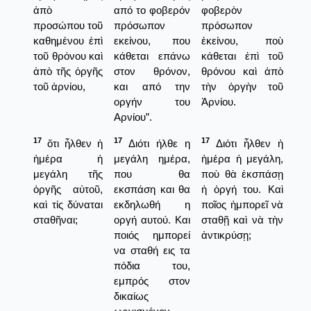
ἀπὸ
από το φοβερόν
φοβερὸν
προσώπου τοῦ
πρόσωπον
πρόσωπον
καθημένου ἐπὶ
εκείνου, που
ἐκείνου, ποὺ
τοῦ θρόνου καὶ
κάθεται επάνω
κάθεται ἐπὶ τοῦ
ἀπὸ τῆς ὀργῆς
στον θρόνον,
θρόνου καὶ ἀπὸ
τοῦ ἀρνίου,
και από την
τὴν ὀργὴν τοῦ
οργήν του
Ἀρνίου.
Αρνίου”.
17
17
17
ὅτι ἦλθεν ἡ
Διότι ήλθε η
Διότι ἦλθεν ἡ
ἡμέρα ἡ
μεγάλη ημέρα,
ἡμέρα ἡ μεγάλη,
μεγάλη τῆς
που θα
ποὺ θὰ ἐκσπάσῃ
ὀργῆς αὐτοῦ,
εκσπάση και θα
ἡ ὀργή του. Καὶ
καὶ τίς δύναται
εκδηλωθή η
ποῖος ἠμπορεῖ νὰ
σταθῆναι;
οργή αυτού. Και
σταθῇ καὶ νὰ τὴν
ποιός ημπορεί
ἀντικρύσῃ;
να σταθή εις τα
πόδια του,
εμπρός στον
δικαίως