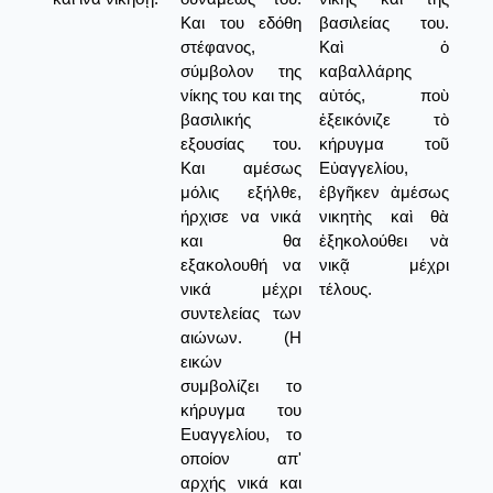
Και του εδόθη
βασιλείας του.
στέφανος,
Καὶ ὁ
σύμβολον της
καβαλλάρης
νίκης του και της
αὐτός, ποὺ
βασιλικής
ἐξεικόνιζε τὸ
εξουσίας του.
κήρυγμα τοῦ
Και αμέσως
Εὐαγγελίου,
μόλις εξήλθε,
ἐβγῆκεν ἀμέσως
ήρχισε να νικά
νικητὴς καὶ θὰ
και θα
ἐξηκολούθει νὰ
εξακολουθή να
νικᾷ μέχρι
νικά μέχρι
τέλους.
συντελείας των
αιώνων. (Η
εικών
συμβολίζει το
κήρυγμα του
Ευαγγελίου, το
οποίον απ'
αρχής νικά και