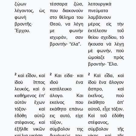
ζῴων
τέσσαρα ζώα,
λειτουργικὰ
λέγοντος, ὡς
που διακονούν
πνεύματα
φωνὴ
στο θέλημα του
λαμβάνουν
βροντῆς·
Θεού, να λέγη
μέρος εἰς τὴν
Ἔρχου.
με φωνήν
ἐκτέλεσιν τοῦ
ισχυράν, σαν
θείου σχεδίου, τὸ
βροντήν· “έλα”.
ἤκουσα νὰ λέγῃ
μὲ φωνήν, ποὺ
ὠμοίαζε πρὸς
βροντήν· Ἔλα.
2
2
2
καὶ εἶδον, καὶ
Και είδα· και
Καὶ εἶδα, καὶ
ἰδοὺ ἵππος
ιδού ένα
ἰδοὺ ἕνα ἄλογον
λευκός, καὶ ὁ
κατάλευκο
ἄσπρο, καὶ
καθήμενος ἐπ’
άλογο. Και
ἐκεῖνος, ποὺ
αὐτὸν ἔχων
εκείνος που
ἐκάθητο ἀπ’
τόξον· καὶ
εκάθητο επάνω
αὐτοῦ, εἶχε τόξον.
ἐδόθη αὐτῷ
εις αυτό, είχε
Καὶ τοῦ ἐδόθη
στέφανος, καὶ
τόξον,
στέφανος,
ἐξῆλθε νικῶν
σύμβολον της
σύμβολον τῆς
καὶ ἵνα νικήσῃ.
δυνάμεώς του.
νίκης καὶ τῆς