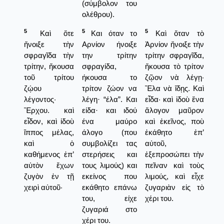
(σύμβολον του
ολέθρου).
5
5
5
Καὶ ὅτε
Και όταν το
Καὶ ὅταν τὸ
ἤνοιξε τὴν
Αρνίον ήνοιξε
Ἀρνίον ἤνοιξε τὴν
σφραγῖδα τὴν
την τρίτην
τρίτην σφραγῖδα,
τρίτην, ἤκουσα
σφραγίδα,
ἤκουσα τὸ τρίτον
τοῦ τρίτου
ήκουσα το
ζῷον νὰ λέγῃ·
ζῴου
τρίτον ζώον να
Ἔλα νὰ ἴδῃς. Καὶ
λέγοντος·
λέγη· “έλα”. Και
εἶδα· καὶ ἰδοὺ ἕνα
Ἔρχου. καὶ
είδα· και ιδού
ἄλογον μαῦρον
εἶδον, καὶ ἰδοὺ
ένα μαύρο
καὶ ἐκεῖνος, ποὺ
ἵππος μέλας,
άλογο (που
ἐκάθητο ἐπ’
καὶ ὁ
συμβολίζει τας
αὐτοῦ,
καθήμενος ἐπ’
στερήσεις και
ἐξεπροσώπει τὴν
αὐτὸν ἔχων
τους λιμούς) και
πεῖναν καὶ τοὺς
ζυγὸν ἐν τῇ
εκείνος που
λιμούς, καὶ εἶχε
χειρὶ αὐτοῦ·
εκάθητο επάνω
ζυγαριὰν εἰς τὸ
του, είχε
χέρι του.
ζυγαριά στο
χέρι του.