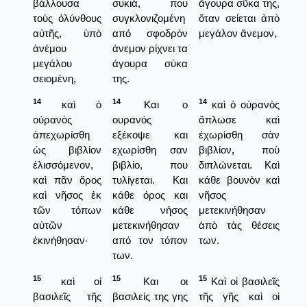
βάλλουσα
συκιά, που
ἄγουρα σῦκα της,
τοὺς ὀλύνθους
συγκλονιζομένη
ὅταν σείεται ἀπὸ
αὐτῆς, ὑπὸ
από σφοδρόν
μεγάλον ἄνεμον,
ἀνέμου
άνεμον ρίχνει τα
μεγάλου
άγουρα σύκα
σειομένη,
της.
14
14
14
καὶ ὁ
Και ο
καὶ ὁ οὐρανὸς
οὐρανὸς
ουρανός
ἄπλωσε καὶ
ἀπεχωρίσθη
εξέκοψε και
ἐχωρίσθη σὰν
ὡς βιβλίον
εχωρίσθη σαν
βιβλίον, ποὺ
ἑλισσόμενον,
βιβλίο, που
διπλώνεται. Καὶ
καὶ πᾶν ὄρος
τυλίγεται. Και
κάθε βουνὸν καὶ
καὶ νῆσος ἐκ
κάθε όρος και
νῆσος
τῶν τόπων
κάθε νήσος
μετεκινήθησαν
αὐτῶν
μετεκινήθησαν
ἀπὸ τὰς θέσεις
ἐκινήθησαν·
από τον τόπον
των.
των.
15
15
15
καὶ οἱ
Και οι
Καὶ οἱ βασιλεῖς
βασιλεῖς τῆς
βασιλείς της γης
τῆς γῆς καὶ οἱ