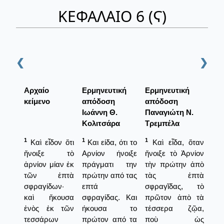
ΚΕΦΑΛΑΙΟ 6 (Ϛ)
❮
❯
Αρχαίο
Ερμηνευτική
Ερμηνευτική
κείμενο
απόδοση
απόδοση
Ιωάννη Θ.
Παναγιώτη Ν.
Κολιτσάρα
Τρεμπέλα
1
1
1
Καὶ εἶδον ὅτι
Και είδα, ότι το
Καὶ εἶδα, ὅταν
ἤνοιξε τὸ
Αρνίον ήνοιξε
ἤνοιξε τὸ Ἀρνίον
ἀρνίον μίαν ἐκ
πράγματι την
τὴν πρώτην ἀπὸ
τῶν ἑπτὰ
πρώτην από τας
τὰς ἑπτὰ
σφραγίδων·
επτά
σφραγῖδας, τὸ
καὶ ἤκουσα
σφραγίδας. Και
πρῶτον ἀπὸ τὰ
ἑνὸς ἐκ τῶν
ήκουσα το
τέσσερα ζῷα,
τεσσάρων
πρώτον από τα
ποὺ ὡς