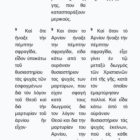
γης, που θα
κατασπαράξουν
μερικούς.
9
9
9
Καὶ ὅτε
Και όταν το
Καὶ ὅταν τὸ
ἤνοιξε τὴν
Αρνίον ήνοιξε
Ἀρνίον ἤνοιξε τὴν
πέμπτην
την πέμπτην
πέμπτην
σφραγῖδα,
σφραγίδα, είδα
σφραγῖδα, εἶχε
εἶδον ὑποκάτω
κάτω από το
γίνει ἐν τῷ
τοῦ
ουράνιον
μεταξὺ διωγμὸς
θυσιαστηρίου
θυσιαστήριον
τῶν Χριστιανῶν
τὰς ψυχὰς τῶν
τας ψυχάς των
ἐπὶ τῆς γῆς, κατὰ
ἐσφαγμένων
μαρτύρων, που
τὸν ὁποῖον
διὰ τὸν λόγον
είχαν σφαγή
ἐμαρτύρησαν
τοῦ Θεοῦ καὶ
κατά τους
πολλοί. Καὶ εἶδα
διὰ τὴν
διωγμούς δια
κάτω ἀπὸ τὸ
μαρτυρίαν τοῦ
τον λόγον του
οὐράνιον
ἀρνίου ἣν
Θεού και δια την
θυσιαστήριον τὰς
εἶχον·
μαρτυρίαν του
ψυχὰς ἐκείνων,
Αρνίου, την
ποὺ εἰς κάθε