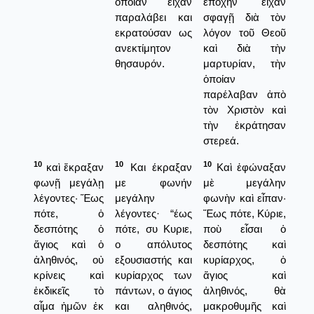
οποίαν είχαν
ἐποχὴν εἶχαν
παραλάβει και
σφαγῇ διὰ τὸν
εκρατούσαν ως
λόγον τοῦ Θεοῦ
ανεκτίμητον
καὶ διὰ τὴν
θησαυρόν.
μαρτυρίαν, τὴν
ὁποίαν
παρέλαβαν ἀπὸ
τὸν Χριστὸν καὶ
τὴν ἐκράτησαν
στερεά.
10
10
10
καὶ ἔκραξαν
Και έκραξαν
Καὶ ἐφώναξαν
φωνῇ μεγάλῃ
με φωνήν
μὲ μεγάλην
λέγοντες· Ἕως
μεγάλην
φωνὴν καὶ εἶπαν·
πότε, ὁ
λέγοντες· “έως
Ἕως πότε, Κύριε,
δεσπότης ὁ
πότε, συ Κυριε,
ποὺ εἶσαι ὁ
ἅγιος καὶ ὁ
ο απόλυτος
δεσπότης καὶ
ἀληθινός, οὐ
εξουσιαστής και
κυρίαρχος, ὁ
κρίνεις καὶ
κυρίαρχος των
ἅγιος καὶ
ἐκδικεῖς τὸ
πάντων, ο άγιος
ἀληθινός, θὰ
αἷμα ἡμῶν ἐκ
και αληθινός,
μακροθυμῆς καὶ