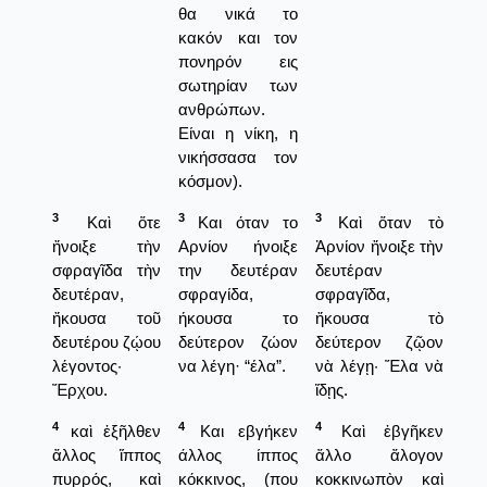
θα νικά το
κακόν και τον
πονηρόν εις
σωτηρίαν των
ανθρώπων.
Είναι η νίκη, η
νικήσσασα τον
κόσμον).
3
3
3
Καὶ ὅτε
Και όταν το
Καὶ ὅταν τὸ
ἤνοιξε τὴν
Αρνίον ήνοιξε
Ἀρνίον ἤνοιξε τὴν
σφραγῖδα τὴν
την δευτέραν
δευτέραν
δευτέραν,
σφραγίδα,
σφραγῖδα,
ἤκουσα τοῦ
ήκουσα το
ἤκουσα τὸ
δευτέρου ζῴου
δεύτερον ζώον
δεύτερον ζῷον
λέγοντος·
να λέγη· “έλα”.
νὰ λέγῃ· Ἔλα νὰ
Ἔρχου.
ἴδῃς.
4
4
4
καὶ ἐξῆλθεν
Και εβγήκεν
Καὶ ἐβγῆκεν
ἄλλος ἵππος
άλλος ίππος
ἄλλο ἄλογον
πυρρός, καὶ
κόκκινος, (που
κοκκινωπὸν καὶ