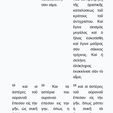
σαν αίμα.
τῆς ὁριστικῆς
καταλύσεως τοῦ
κράτους τοῦ
ἀντιχρίστου. Καὶ
ἔγινε σεισμὸς
μεγάλος καὶ ὁ
ἥλιος ἐσκοτίσθη
καὶ ἔγινε μαῦρος
σὰν σάκκος
τρίχινος. Καὶ ἡ
σελήνη
ὁλόκληρος
ἐκοκκίνισε σὰν τὸ
αἷμα,
13
13
13
καὶ οἱ
Και τα
καὶ οἱ ἀστέρες
ἀστέρες τοῦ
αστέρια του
τοῦ οὐρανοῦ
οὐρανοῦ
ουρανού
ἔπεσαν εἰς τὴν
ἔπεσαν εἰς τὴν
έπεσαν εις την
γῆν, ὅπως ρίπτει
γῆν, ὡς συκῆ
γην, όπως η
ἡ συκῆ τὰ