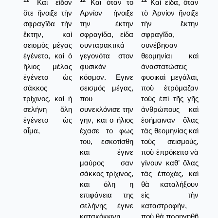
12
12
12
Καὶ εἶδον
Και όταν το
Καὶ εἶδα, ὅταν
ὅτε ἤνοιξε τὴν
Αρνίον ήνοιξε
τὸ Ἀρνίον ἤνοιξε
σφραγῖδα τὴν
την έκτην
τὴν ἕκτην
ἕκτην, καὶ
σφραγίδα, είδα
σφραγῖδα,
σεισμὸς μέγας
συνταρακτικά
συνέβησαν
ἐγένετο, καὶ ὁ
γεγονότα στον
θεομηνίαι καὶ
ἥλιος μέλας
φυσικόν
ἀναστατώσεις
ἐγένετο ὡς
κόσμον. Εγινε
φυσικαὶ μεγάλαι,
σάκκος
σεισμός μέγας,
ποὺ ἐτρόμαζαν
τρίχινος, καὶ ἡ
που
τοὺς ἐπὶ τῆς γῆς
σελήνη ὅλη
συνεκλόνισε την
ἀνθρώπους καὶ
ἐγένετο ὡς
γην, και ο ήλιος
ἐσήμαιναν ὅλας
αἷμα,
έχασε το φως
τὰς θεομηνίας καὶ
του, εσκοτίσθη
τοὺς σεισμούς,
και έγινε
ποὺ ἐπρόκειτο νὰ
μαύρος σαν
γίνουν καθ’ ὅλας
σάκκος τρίχινος,
τὰς ἐποχάς, καὶ
και όλη η
θὰ καταλήξουν
επιφάνεια της
εἰς τὴν
σελήνης έγινε
καταστροφήν,
κατακόκκινη
ποὺ θὰ προηγηθῇ