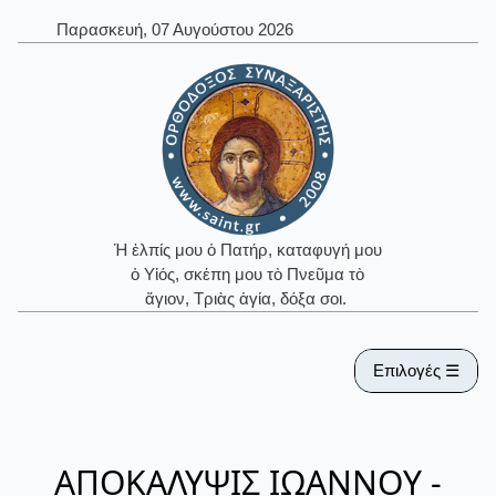
Παρασκευή, 07 Αυγούστου 2026
Ἡ ἐλπίς μου ὁ Πατήρ, καταφυγή μου
ὁ Υἱός, σκέπη μου τὸ Πνεῦμα τὸ
ἅγιον, Τριὰς ἁγία, δόξα σοι.
Επιλογές ☰
ΑΠΟΚΑΛΥΨΙΣ ΙΩΑΝΝΟΥ -