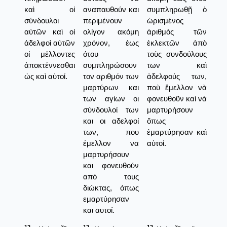
καὶ οἱ
αναπαυθούν και
συμπληρωθῇ ὁ
σύνδουλοι
περιμένουν
ὡρισμένος
αὐτῶν καὶ οἱ
ολίγον ακόμη
ἀριθμὸς τῶν
ἀδελφοὶ αὐτῶν
χρόνον, έως
ἐκλεκτῶν ἀπὸ
οἱ μέλλοντες
ότου
τοὺς συνδούλους
ἀποκτέννεσθαι
συμπληρώσουν
των καὶ
ὡς καὶ αὐτοί.
τον αριθμόν των
ἀδελφούς των,
μαρτύρων και
ποὺ ἔμελλον νὰ
των αγίων οι
φονευθοῦν καὶ νὰ
σύνδουλοί των
μαρτυρήσουν
και οι αδελφοί
ὅπως
των, που
ἐμαρτύρησαν καὶ
έμελλον να
αὐτοί.
μαρτυρήσουν
και φονευθούν
από τους
διώκτας, όπως
εμαρτύρησαν
και αυτοί.