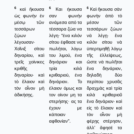
6
6
6
καὶ ἤκουσα
Και ήκουσα
Καὶ ἤκουσα σὰν
ὡς φωνὴν ἐν
σαν φωνήν
φωνὴν ἀπὸ τὸ
μέσῳ τῶν
ανάμεσα από τα
μέσον τῶν
τεσσάρων
τέσσαρα ζώα να
τεσσάρων ζώων
ζῴων
λέγη· “ένα κιλόν
νὰ λέγῃ· ἕνα
λέγουσαν·
σίτου έφθασε να
κιλὸν σίτου νὰ
Χοῖνιξ σίτου
πωλήται, λόγω
ὑπερτιμηθῇ λόγῳ
δηναρίου, καὶ
του λιμού, ένα
τῆς ἐλλείψεως,
τρεῖς χοίνικες
δηνάριον και
ὥστε νὰ πωλῆται
κριθῆς
τρία κιλά
ἕνα δηνάριον,
δηναρίου· καὶ
κριθαριού, ένα
δηλαδὴ δύο
τὸ ἔλαιον καὶ
δηνάριον. Το
περίπου χρυσᾶς
τὸν οἶνον μὴ
έλαιον όμως και
δραχμὰς καὶ τρία
ἀδικήσῃς.
τον οίνον μη τα
κιλὰ κριθαριοῦ
στερήσης· ας τα
ἕνα δηνάριον· καὶ
έχουν με
εἰς τὸ ἔλαιον καὶ
κάποιαν
τὸν οἶνον μὴ
αφθονίαν”.
φέρῃς στέρησιν,
ἀλλ’ ἄφησέ τα