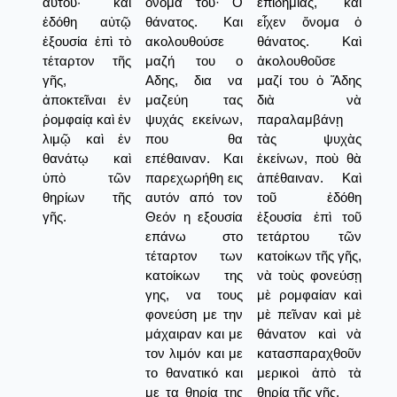
αὐτοῦ· καὶ
όνομα του· Ο
ἐπιδημίας, καὶ
ἐδόθη αὐτῷ
θάνατος. Και
εἶχεν ὄνομα ὁ
ἐξουσία ἐπὶ τὸ
ακολουθούσε
θάνατος. Καὶ
τέταρτον τῆς
μαζή του ο
ἀκολουθοῦσε
γῆς,
Αδης, δια να
μαζί του ὁ Ἅδης
ἀποκτεῖναι ἐν
μαζεύη τας
διὰ νὰ
ῥομφαίᾳ καὶ ἐν
ψυχάς εκείνων,
παραλαμβάνῃ
λιμῷ καὶ ἐν
που θα
τὰς ψυχὰς
θανάτῳ καὶ
επέθαιναν. Και
ἐκείνων, ποὺ θὰ
ὑπὸ τῶν
παρεχωρήθη εις
ἀπέθαιναν. Καὶ
θηρίων τῆς
αυτόν από τον
τοῦ ἐδόθη
γῆς.
Θεόν η εξουσία
ἐξουσία ἐπὶ τοῦ
επάνω στο
τετάρτου τῶν
τέταρτον των
κατοίκων τῆς γῆς,
κατοίκων της
νὰ τοὺς φονεύσῃ
γης, να τους
μὲ ρομφαίαν καὶ
φονεύση με την
μὲ πεῖναν καὶ μὲ
μάχαιραν και με
θάνατον καὶ νὰ
τον λιμόν και με
κατασπαραχθοῦν
το θανατικό και
μερικοὶ ἀπὸ τὰ
με τα θηρία της
θηρία τῆς γῆς.