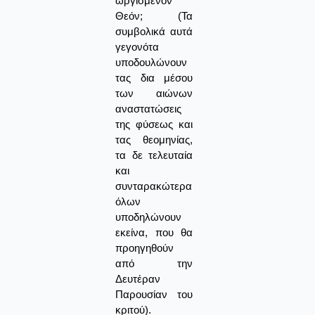
ωργισμένον
Θεόν; (Τα
συμβολικά αυτά
γεγονότα
υποδουλώνουν
τας δια μέσου
των αιώνων
αναστατώσεις
της φύσεως και
τας θεομηνίας,
τα δε τελευταία
και
συνταρακώτερα
όλων
υποδηλώνουν
εκείνα, που θα
προηγηθούν
από την
Δευτέραν
Παρουσίαν του
κριτού).