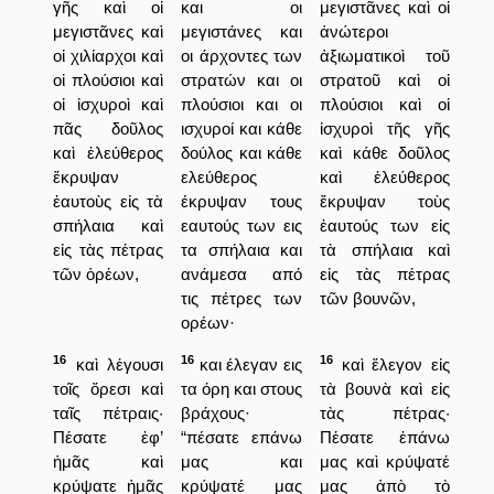
γῆς καὶ οἱ
και οι
μεγιστᾶνες καὶ οἱ
μεγιστᾶνες καὶ
μεγιστάνες και
ἀνώτεροι
οἱ χιλίαρχοι καὶ
οι άρχοντες των
ἀξιωματικοὶ τοῦ
οἱ πλούσιοι καὶ
στρατών και οι
στρατοῦ καὶ οἱ
οἱ ἰσχυροὶ καὶ
πλούσιοι και οι
πλούσιοι καὶ οἱ
πᾶς δοῦλος
ισχυροί και κάθε
ἰσχυροὶ τῆς γῆς
καὶ ἐλεύθερος
δούλος και κάθε
καὶ κάθε δοῦλος
ἔκρυψαν
ελεύθερος
καὶ ἐλεύθερος
ἑαυτοὺς εἰς τὰ
έκρυψαν τους
ἔκρυψαν τοὺς
σπήλαια καὶ
εαυτούς των εις
ἑαυτούς των εἰς
εἰς τὰς πέτρας
τα σπήλαια και
τὰ σπήλαια καὶ
τῶν ὀρέων,
ανάμεσα από
εἰς τὰς πέτρας
τις πέτρες των
τῶν βουνῶν,
ορέων·
16
16
16
καὶ λέγουσι
και έλεγαν εις
καὶ ἔλεγον εἰς
τοῖς ὄρεσι καὶ
τα όρη και στους
τὰ βουνὰ καὶ εἰς
ταῖς πέτραις·
βράχους·
τὰς πέτρας·
Πέσατε ἐφ’
“πέσατε επάνω
Πέσατε ἐπάνω
ἡμᾶς καὶ
μας και
μας καὶ κρύψατέ
κρύψατε ἡμᾶς
κρύψατέ μας
μας ἀπὸ τὸ