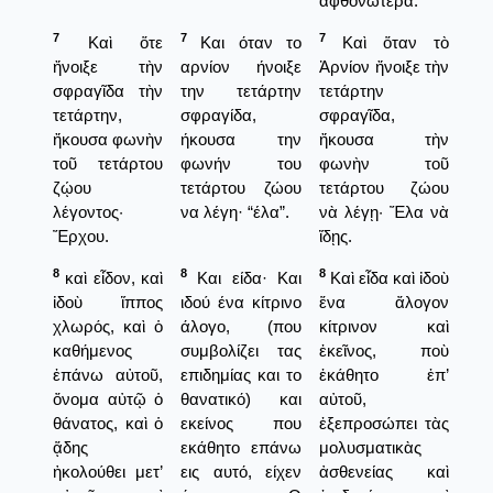
ἀφθονώτερα.
7
7
7
Καὶ ὅτε
Και όταν το
Καὶ ὅταν τὸ
ἤνοιξε τὴν
αρνίον ήνοιξε
Ἀρνίον ἤνοιξε τὴν
σφραγῖδα τὴν
την τετάρτην
τετάρτην
τετάρτην,
σφραγίδα,
σφραγῖδα,
ἤκουσα φωνὴν
ήκουσα την
ἤκουσα τὴν
τοῦ τετάρτου
φωνήν του
φωνὴν τοῦ
ζῴου
τετάρτου ζώου
τετάρτου ζώου
λέγοντος·
να λέγη· “έλα”.
νὰ λέγῃ· Ἔλα νὰ
Ἔρχου.
ἴδῃς.
8
8
8
καὶ εἶδον, καὶ
Και είδα· Και
Καὶ εἶδα καὶ ἰδοὺ
ἰδοὺ ἵππος
ιδού ένα κίτρινο
ἕνα ἄλογον
χλωρός, καὶ ὁ
άλογο, (που
κίτρινον καὶ
καθήμενος
συμβολίζει τας
ἐκεῖνος, ποὺ
ἐπάνω αὐτοῦ,
επιδημίας και το
ἐκάθητο ἐπ’
ὄνομα αὐτῷ ὁ
θανατικό) και
αὐτοῦ,
θάνατος, καὶ ὁ
εκείνος που
ἐξεπροσώπει τὰς
ᾅδης
εκάθητο επάνω
μολυσματικὰς
ἠκολούθει μετ’
εις αυτό, είχεν
ἀσθενείας καὶ